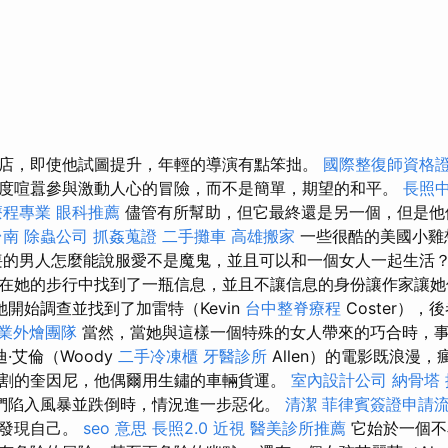
店，即使他試圖提升，年輕的導演有點笨拙。
國際整復師資格
度喧囂參與激動人心的冒險，而不是簡單，期望的和平。
長照中
療程專業
眼科推薦
儘管有所幫助，但它最終還是另一個，但是他
台南
除蟲公司
抓姦蒐證
二手攤車
高雄搬家
一些很酷的美國小雞
喪的男人怎麼能說服愛不是魔鬼，並且可以和一個女人一起生活
在她的步行中找到了一瓶信息，並且不讓信息的身份讓作家讓
她開始調查並找到了加雷特（Kevin
台中整脊療程
Coster）
業外燴團隊
當然，當她與這樣一個特殊的女人帶來的巧合時，
·艾倫（Woody
二手冷凍櫃
牙醫診所
Allen）的電影既浪漫，
割的奎因尼，他偶爾用生鏽的車輛貨運。
室內設計公司
納骨塔
們陷入風暴並跌倒時，情況進一步惡化。
清潔
菲律賓簽證申請
上發現自己。
seo 意思
長照2.0
近視
醫美診所推薦
它始於一個不