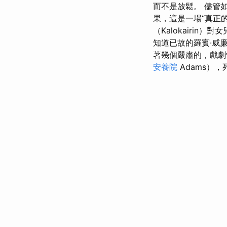
而不是放鬆。 儘管
果，這是一場“真正
（Kalokairi
知道已故的羅賓·威廉
著幾個嚴肅的，戲劇
安養院
Adams）