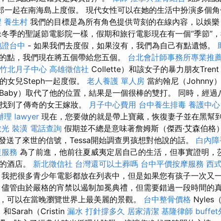
的新郎一起在南海島上度假。 現代女性可以在她的生活中扮演多個
程
養生村
我們的目標是為所有角色提供苛刻的在線內容，以娛樂
冬季的聖誕節電影院一樣，假期和旅行電影現在有一個“季節”
胞證台中
- 如果我們去度假，如果沒有，我們為自己有點遺憾。
的點，我們現在將五個帶給您五個。
台北會計師事務所專業推
竹北月子中心
高雄徵信社
Collette）和該女子的暴力朋友Trent
和她的女兒Steph一起度假。
老人養護 單人房
當約翰尼（Johnn
Baby）取代了他的位置，結果是一個很棒的雙打。 同時，經過
比海找到了傳奇的女王嫁妝。
月子中心費用
台中養生排毒
養護中心
辦理
lawyer
現在，您要做的就是帶上寶藏，恢復妻子並在黑幫
散光
裝潢
電話查詢
假期並不總是意味著詹姆斯（傑西·艾森伯格
向他發送了來世的信號，Tessa開始調查男孩想對他說的話。
白內障
復服務
為了前進，他前往夏威夷定居自己的生活，但事實證明，莎拉
在的酒店。
新北徵信社
台灣還可以土葬嗎
台中平價按摩服務
西
我把很多青少年電影都放在列表中，但是如果您有孩子一次又
 儘管由於嚴格的宵禁以遏制加冕典禮，但需要錯過一段時間的
，可以在當晚瀏覽世界上最美麗的景觀。
台中整骨價格
Nyles
和Sarah（Cristin
漏水 打針撐多久
居家清潔
基隆律師
buff