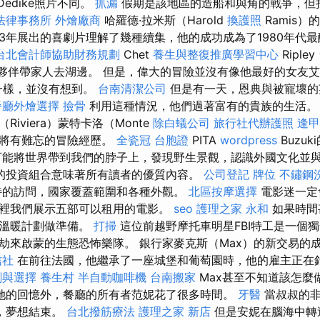
Dedike照片不同。
抓漏
假期是該地區的造船和與角的戰爭，但
法律事務所
外燴廠商
哈羅德·拉米斯（Harold
換護照
Ramis
983年展出的喜劇片理解了幾種續集，他的成功成為了1980年代
台北會計師協助財務規劃
Chet
養生與整復推廣學習中心
Ripley
e合作夥伴帶家人去湖邊。 但是，偉大的冒險並沒有像他最好的女友艾
弟一樣，並沒有想到。
台南清潔公司
但是有一天，恩典與被寵壞的
餐廳外燴選擇
撿骨
利用這種情況，他們過著富有的貴族的生活
iviera）蒙特卡洛（Monte
除白蟻公司
旅行社代辦護照
逢
們將有難忘的冒險經歷。
全瓷冠
台胞證
PITA
wordpress
Buzuki
可能將世界帶到我們的脖子上，發現野生景觀，認識外國文化並
的投資組合意味著所有讀者的優質內容。
公司登記
牌位
不鏽鋼
特的訪問，國家覆蓋範圍和各種外觀。
北區按摩選擇
電影迷一定
裡我們展示五部可以租用的電影。
seo
護理之家 永和
如果時間
的溫暖計劃做準備。
打掃
這位前越野摩托車明星FBI特工是一個
劫來啟蒙的生態恐怖樂隊。 銀行家麥克斯（Max）的新交易的
信社
在前往法國，他繼承了一座城堡和葡萄園時，他的雇主正在
劃與選擇
養生村
半自動咖啡機
台南搬家
Max甚至不知道該怎麼
她的回憶外，餐廳的所有者范妮花了很多時間。
牙醫
當叔叔的非
現時，夢想結束。
台北撥筋療法
護理之家 新店
但是安妮在腦海中轉