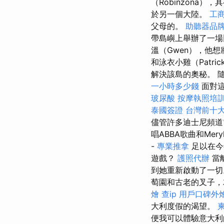
（Robinzona
於另一個大陸。
工
父母的。
助聽器品
帶島嶼上舉辦了一場
溫（Gwen），他
和泳衣小雞（Patr
解決該島的奧秘。 
一小時多少錢
面對這
玻尿酸
按摩執照培
泰國簽證
台灣前十
儘管許多迪士尼頻道
唱ABBA歌曲和Mery
-
專業推拿
足以在今
遊戲？
護照代辦
當
到她重新啟動了一
萄園和古老的叉子，
燴
查ip
用戶口碑外
大利度假的渴望。
便我可以體驗意大