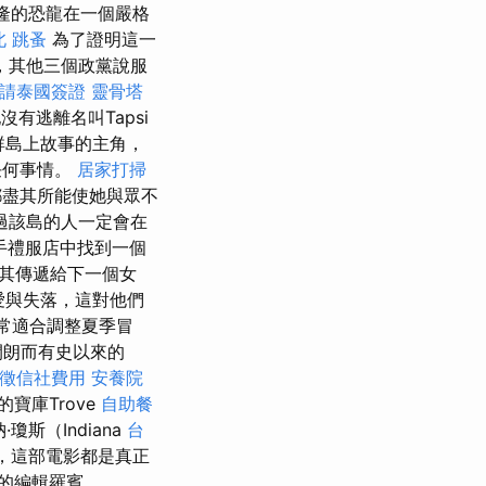
克隆的恐龍在一個嚴格
北
跳蚤
為了證明這一
，其他三個政黨說服
請泰國簽證
靈骨塔
沒有逃離名叫Tapsi
夷群島上故事的主角，
任何事情。
居家打掃
都盡其所能使她與眾不
過該島的人一定會在
手禮服店中找到一個
其傳遞給下一個女
愛與失落，這對他們
非常適合調整夏季冒
開朗而有史以來的
徵信社費用
安養院
寶庫Trove
自助餐
斯（Indiana
台
，這部電影都是真正
的編輯羅賓