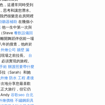
角色，這通常同時受到
，思考和讓您潛水。
，我們很樂意在房間裡
助聽器補助
在幾個小
薦
他一生中第一次與
（Steve
餐飲設備回
y）離開舞蹈伴侶前一場
八年的搜查，他終於
外燴公司
牆壁 漏
到現場之前拉長。
台
）必須實現的旅程。
手術
辦護照要帶什麼
（Sarah）和她
式外燴
防水 工程
產後
一次地分享您最喜歡
真正大旅行，但它仍
（Andy
谷歌seo
台北
et外燴價格
不鏽鋼廚具