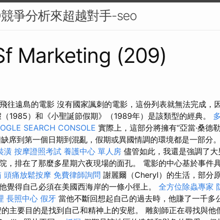
O競爭分析來超越對手-seo
 Sf Marketing (209)
部飛往遠島的電影 沒有國家諷刺的電影，這份列表就無法完成，
假（1985）和《小聖誕節假期》（1989年）是該類型的經典。
OGLE SEARCH CONSOLE
實際上，這部分將擁有“亞當·桑德
個缺席到第一個日期到混亂，假期或異國情調的環境都是一部分
裝潢
按摩證照考試
養護中心 單人房
儘管如此，我還是強調了大
院，排在了那麼多星期六夜現場的面孔。 電影的中心基於事件
箱
頭痛放鬆按摩
免費律師詢問
謝麗爾（Cheryl）的生活，部
他覺得自己必須在美國西海岸的一條小徑上。
全方位除蟲專家
理
長照中心
假牙
當他不斷回想起自己的過去時，他賺了一千多
的主要目的是找到自己和精神上的安慰。 雕刻師正在尋找與他