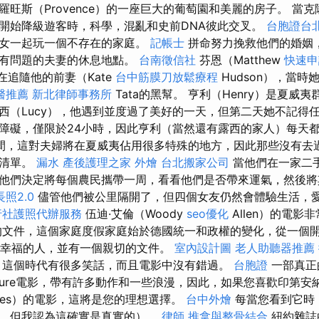
羅旺斯（Provence）的一座巨大的葡萄園和美麗的房子。 當
開始降級遊客時，科學，混亂和史前DNA彼此交叉。
台胞證台
子女一起玩一個不存在的家庭。
記帳士
拼命努力挽救他們的婚姻
往有問題的夫妻的休息地點。
台南徵信社
芬恩（Matthew
快速申
）仍在追隨他的前妻（Kate
台中筋膜刀放鬆療程
Hudson），當時她
醫推薦
新北律師事務所
Tata的黑幫。 亨利（Henry）是夏威
西（Lucy），他遇到並度過了美好的一天，但第二天她不記得
障礙，僅限於24小時，因此亨利（當然還有露西的家人）每天
間，這對夫婦將在夏威夷佔用很多特殊的地方，因此那些沒有去
子清單。
漏水
產後護理之家
外燴
台北搬家公司
當他們在一家二
他們決定將每個農民攜帶一周，看看他們是否帶來運氣，然後將
長照2.0
儘管他們被公里隔開了，但四個女友仍然會體驗生活，
行社護照代辦服務
伍迪·艾倫（Woody
seo優化
Allen）的電影
的文件，這個家庭度假家庭始於德國統一和政權的變化，從一個
個幸福的人，並有一個親切的文件。
室內設計圖
老人助聽器推薦
，這個時代有很多笑話，而且電影中沒有錯過。
台胞證
一部真正的
nture電影，帶有許多動作和一些浪漫，因此，如果您喜歡印第安納·瓊
nes）的電影，這將是您的理想選擇。
台中外燴
每當您看到它時
，但我認為這確實是真實的）。
律師
推拿與整骨結合
紐約雜誌