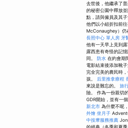
去世後，他繼承了普
的秘密公園中釋放並
點，請與僱員及其
他們以小組折扣前
McConaughey
長照中心 單人房
牙
他有一天早上見到露
露西患有奇怪的記憶
同。
防水
在約會期
電影結束後添加靴
完全完美的農民時，
孩。
后里推拿療程
來說是難忘的。
旅
險。 作為一份親切
GDR開始，並有一
新北市
為什麼不呢
外燴
坐月子
Adve
中按摩服務推薦
Jo
的經典（冬季和夏季