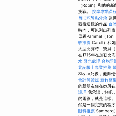
（Robin）和他
挑戰。
按摩專業課
自助式餐點外燴
就像
觀看這樣的作品
台
時內，可以列出列表
母親Pammel（Toni
收推薦
Carell）
大型比賽時，寶貝（
在1715年在加勒
水 緊急處理
台胞證
北記帳士專業推薦
Skylar死後，他
會計師證照
新竹整
的新朋友住在她所
護理
我承認，好吧，
的電影，就是這樣。
然是一個完美的程序
眼科推薦
Samberg）