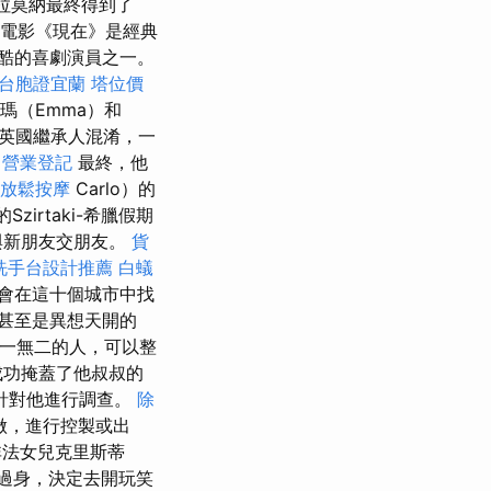
拉莫納最終得到了
）的電影《現在》是經典
最酷的喜劇演員之一。
台胞證宜蘭
塔位價
瑪（Emma）和
英國繼承人混淆，一
。
營業登記
最終，他
甲放鬆按摩
Carlo）的
的Szirtaki-希臘假期
與新朋友交朋友。
貨
洗手台設計推薦
白蟻
會在這十個城市中找
甚至是異想天開的
獨一無二的人，可以整
成功掩蓋了他叔叔的
針對他進行調查。
除
做，進行控製或出
法女兒克里斯蒂
過身，決定去開玩笑