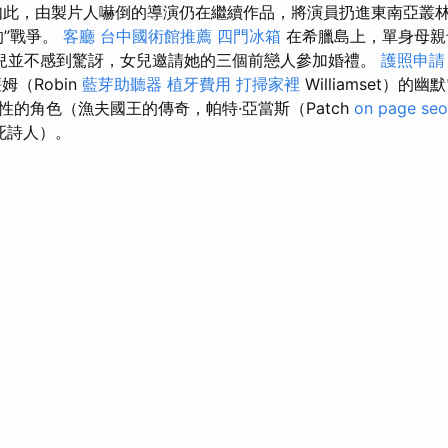
如此，由製片人嚇倒的導演仍在繼續作品，將演員扔進東南亞叢
的”戰爭。
客廳
台中國術館推薦
四門冰箱
在希臘島上，單身母親
n）對女兒並不感到驚訝，女兒邀請她的三個前戀人參加婚禮。
護照申請
姆（Robin
藍芽助聽器
植牙費用
打掃家裡
Williamset）
性的角色（漁夫國王的傳奇，帕特·亞當斯（Patch
on page seo
，死詩人）。