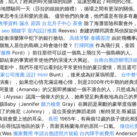
禮上相遇，陷入了經典的時光循環的陷阱，這讓您喚起了時間的心情
地體驗同一天（莎拉的姐姐的婚禮），循環之間有更深的關係
來思考生活和愛的意義。 儘管他們的身邊，他們還是有很多有
O教學資料
漏水 原因
台北月子中心
茶會
除了海灘冒險和聚會外，
seo 關鍵字
室內設計推薦
Reeves）創建的聯邦調查局偵探
從衝浪樂隊中犯下的銀行搶劫。
高雄牙醫
泰國簽證
由於飛機事
個無人居住的島嶼上時會做什麼？
打掃阿姨
作為飛行員，奎因（
摩服務
Ford））前往那些可以從一個島上飛往另一個島嶼的人。
節結束的事實經常使他們的浪漫大大興起。
台南台胞證辦理詳
電影中，我們不僅可以看到比平常更特別的夏日愛情，而且還可
搬家公司推薦
設計
html
Blunt），後來成為好萊塢明星。
台中整
演奏），如果您心情充滿這種心情，則是2000年代中期的經典
阿曼達（Amanda）的父親即將嫁給一個不適合的人，只想成
Alyssa）認識一個偉大的女人，她希望足夠勇敢地為自己的男人
aby（Jennifer
聽力檢查
Gray）在舞蹈是果斷的豪華度假
了約翰尼（Johnny），這位英俊的舞蹈老師（帕特里克·斯威茲（P
很快就會愛上他的耳朵。
長照
1965年，有兩個12歲的孩子彼此
在尋找該地區的孩子，而新英格蘭海岸的居民一口氣。
徵信社
（Wes
搬家費用
申請台胞證照片規範
白內障手術費用
Ander