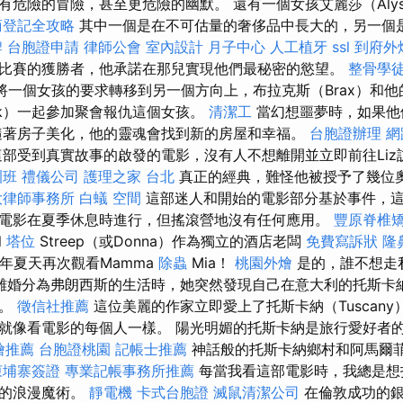
），具有危險的冒險，甚至更危險的幽默。 還有一個女孩艾麗莎（Aly
商登記全攻略
其中一個是在不可估量的奢侈品中長大的，另一個
牌
台胞證申請
律師公會
室內設計
月子中心
人工植牙
ssl
到府外
比賽的獲勝者，他承諾在那兒實現他們最秘密的慾望。
整骨學
想將一個女孩的要求轉移到另一個方向上，布拉克斯（Brax）和他
ick）一起參加聚會報仇這個女孩。
清潔工
當幻想噩夢時，如果他
隨著房子美化，他的靈魂會找到新的房屋和幸福。
台胞證辦理
網
部受到真實故事的啟發的電影，沒有人不想離開並立即前往Liz
訓班
禮儀公司
護理之家 台北
真正的經典，難怪他被授予了幾位
大律師事務所
白蟻
空間
這部迷人和開始的電影部分基於事件，
電影在夏季休息時進行，但搖滾營地沒有任何應用。
豐原脊椎
l
塔位
Streep（或Donna）作為獨立的酒店老闆
免費寫訴狀
隆
年夏天再次觀看Mamma
除蟲
Mia！
桃園外燴
是的，誰不想走私
離婚分為弗朗西斯的生活時，她突然發現自己在意大利的托斯卡
切。
徵信社推薦
這位美麗的作家立即愛上了托斯卡納（Tuscan
就像看電影的每個人一樣。 陽光明媚的托斯卡納是旅行愛好者
燴推薦
台胞證桃園
記帳士推薦
神話般的托斯卡納鄉村和阿馬爾
柬埔寨簽證
專業記帳事務所推薦
每當我看這部電影時，我總是想
利的浪漫魔術。
靜電機
卡式台胞證
滅鼠清潔公司
在倫敦成功的銀