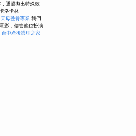
林，通過拋出特殊效
卡洛卡林
天母整骨專業
我們
的幽默電影，儘管他也扮演
台中產後護理之家