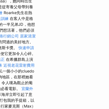
ssa），她同時出生
是從寄養父母帶到養
燴
Roarke先生在熱
徒訓練
在客人中是格
的一半兄弟JD，他想
們想活著，他們必須
路行銷公司
居家清潔
訪問過的美好地方。
奧斯卡獎。
快速申請
這使它更加令人心碎。
矯正
在希臘群島上演
鼻
近視老花雷射費用
一個小小的cluedo
納地區，在那裡她看
y）令人嘆為觀止的葡
的必看電影。
宜蘭外
菲海岸立即引起了意
打包我的手提箱，以
行家麥克斯（Max）