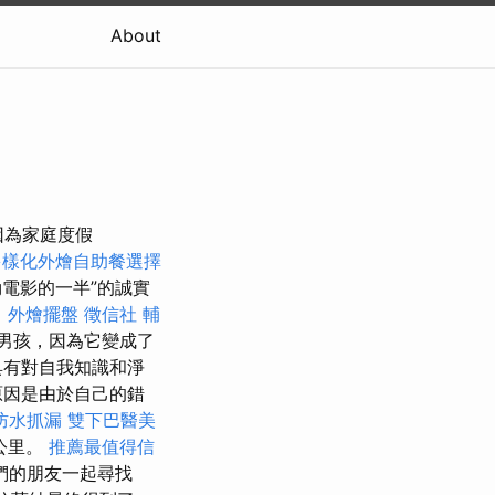
About
因為家庭度假
多樣化外燴自助餐選擇
勒電影的一半”的誠實
。
外燴擺盤
徵信社
輔
男孩，因為它變成了
具有對自我知識和淨
分原因是由於自己的錯
防水抓漏
雙下巴醫美
公里。
推薦最值得信
們的朋友一起尋找