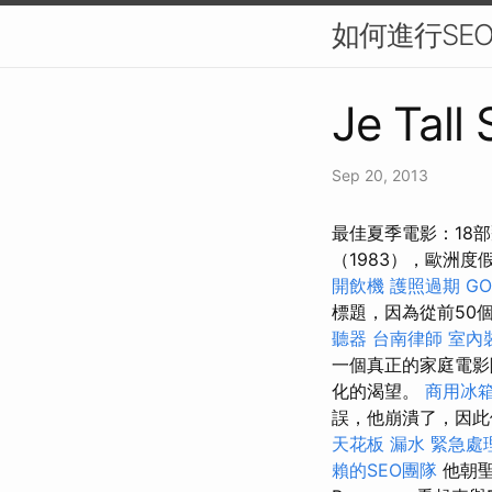
如何進行SE
Je Tall
Sep 20, 2013
最佳夏季電影：18
（1983），歐洲度
開飲機
護照過期
GO
標題，因為從前50
聽器
台南律師
室內
一個真正的家庭電影
化的渴望。
商用冰
誤，他崩潰了，因此
天花板 漏水 緊急處
賴的SEO團隊
他朝聖