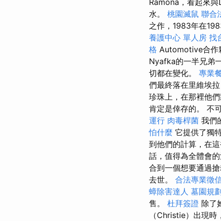
Ramona，看起來與
水。
桃園滅鼠
聯合
之作，1983年在1
養護中心 單人房
找
格
Automotiv
Nyafka的一半兄
切都在變化。
專業
們最終落在里維埃拉（R
珍珠上，在那裡他
肯定是倖存的。 不
運行
肉毒桿菌
我們
怕什麼
它提供了獨
到他們的計算，在這
話，值得為全體會
合到一個想要通過搶
去世。
合法專業徵
蟑除害達人
墓園規
售。
杜拜簽證
除了
（Christie）出