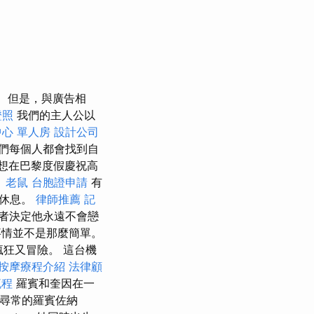
但是，與廣告相
證照
我們的主人公以
心 單人房
設計公司
們每個人都會找到自
想在巴黎度假慶祝高
？
老鼠
台胞證申請
有
她休息。
律師推薦
記
，後者決定他永遠不會戀
事情並不是那麼簡單。
瘋狂又冒險。 這台機
按摩療程介紹
法律顧
流程
羅賓和奎因在一
尋常的羅賓佐納