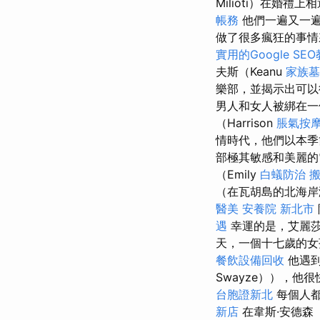
Milioti）在婚
帳務
他們一遍又一遍
做了很多瘋狂的事情
實用的Google SE
夫斯（Keanu
家族墓
樂部，並揭示出可以
男人和女人被綁在一
（Harrison
脹氣按
情時代，他們以本季
部極其敏感和美麗的
（Emily
白蟻防治
（在瓦胡島的北海岸
醫美
安養院 新北市
遇
幸運的是，艾麗莎（
天，一個十七歲的女孩B
餐飲設備回收
他遇到
Swayze）），他
台胞證新北
每個人都
新店
在韋斯·安德森