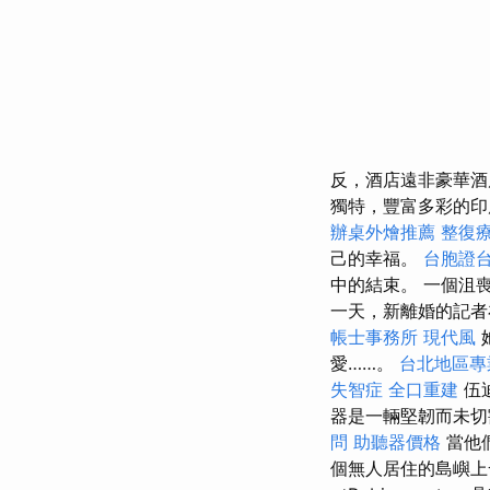
反，酒店遠非豪華酒
獨特，豐富多彩的印
辦桌外燴推薦
整復
己的幸福。
台胞證
中的結束。 一個沮
一天，新離婚的記者
帳士事務所
現代風
愛……。
台北地區專
失智症
全口重建
伍迪
器是一輛堅韌而未切
問
助聽器價格
當他
個無人居住的島嶼