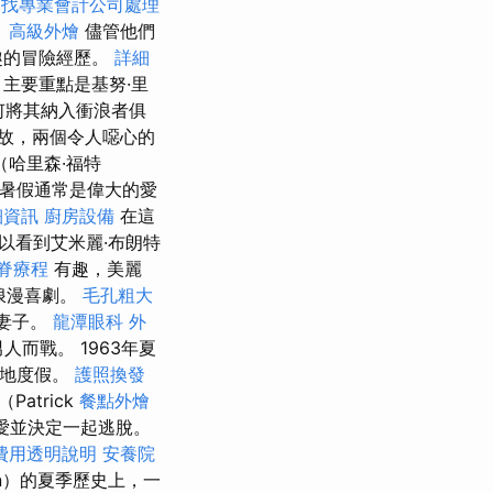
。
找專業會計公司處理
。
高級外燴
儘管他們
趣的冒險經歷。
詳細
主要重點是基努·里
如何將其納入衝浪者俱
故，兩個令人噁心的
哈里森·福特
 暑假通常是偉大的愛
細資訊
廚房設備
在這
以看到艾米麗·布朗特
脊療程
有趣，美麗
浪漫喜劇。
毛孔粗大
為妻子。
龍潭眼科
外
而戰。 1963年夏
勝地度假。
護照換發
atrick
餐點外燴
相愛並決定一起逃脫。
費用透明說明
安養院
son）的夏季歷史上，一