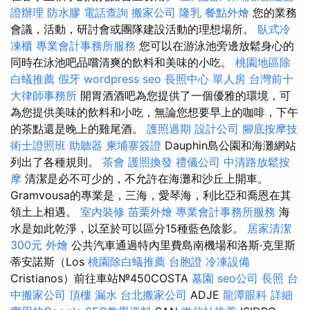
證辦理
防水膠
電話查詢
搬家公司
隆乳
餐點外燴
您的業​​務
會議，活動，研討會或團隊建設活動的理想場所。
臥式冷
凍櫃
專業會計事務所服務
您可以在游泳池旁邊放鬆身心的
同時在泳池吧品嚐清爽的飲料和美味的小吃。
桃園地區除
白蟻推薦
假牙
wordpress seo
長照中心 單人房
台灣前十
大律師事務所
開胃酒酒吧為您提供了一個優雅的環境，可
為您提供美味的飲料和小吃，無論您想要早上的咖啡，下午
的茶點還是晚上的雞尾酒。
護照過期
設計公司
腳底按摩技
術士證照班
助聽器
柬埔寨簽證
Dauphin島公園和海灘網站
列出了各種規則。
茶會
護照換發
禮儀公司
中清路放鬆按
摩
清潔是必不可少的，不允許在海灘和沙丘上開車。
Gramvousa的專業是，三海，愛琴海，利比亞和喬恩在其
領土上相遇。
室內裝修
苗栗外燴
專業會計事務所服務
海
水是如此乾淨，以至於可以區分15種藍色陰影。
居家清潔
300元
外燴
公共汽車通過特內里費島南機場和洛斯·克里斯
蒂安諾斯（Los
桃園除白蟻推薦
台胞證
冷凍設備
Cristianos）前往車站№45​​0COSTA
墓園
seo公司
長照
台
中搬家公司
頂樓 漏水
台北搬家公司
ADJE
龍潭眼科
詳細