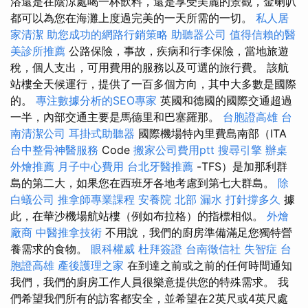
浴還是在陰涼處喝一杯飲料，還是享受美麗的景觀，金喇叭
都可以為您在海灘上度過完美的一天所需的一切。
私人居
家清潔
助您成功的網路行銷策略
助聽器公司
值得信賴的醫
美診所推薦
公路保險，事故，疾病和行李保險，當地旅遊
稅，個人支出，可用費用的服務以及可選的旅行費。 該航
站樓全天候運行，提供了一百多個方向，其中大多數是國際
的。
專注數據分析的SEO專家
英國和德國的國際交通超過
一半，內部交通主要是馬德里和巴塞羅那。
台胞證高雄
台
南清潔公司
耳掛式助聽器
國際機場特內里費島南部（ITA
台中整骨神醫服務
Code
搬家公司費用ptt
搜尋引擎
辦桌
外燴推薦
月子中心費用
台北牙醫推薦
-TFS）是加那利群
島的第二大，如果您在西班牙各地考慮到第七大群島。
除
白蟻公司
推拿師專業課程
安養院 北部
漏水 打針撐多久
據
此，在華沙機場航站樓（例如布拉格）的指標相似。
外燴
廠商
中醫推拿技術
不用說，我們的廚房準備滿足您獨特營
養需求的食物。
眼科權威
杜拜簽證
台南徵信社
失智症
台
胞證高雄
產後護理之家
在到達之前或之前的任何時間通知
我們，我們的廚房工作人員很樂意提供您的特殊需求。 我
們希望我們所有的訪客都安全，並希望在2英尺或4英尺處