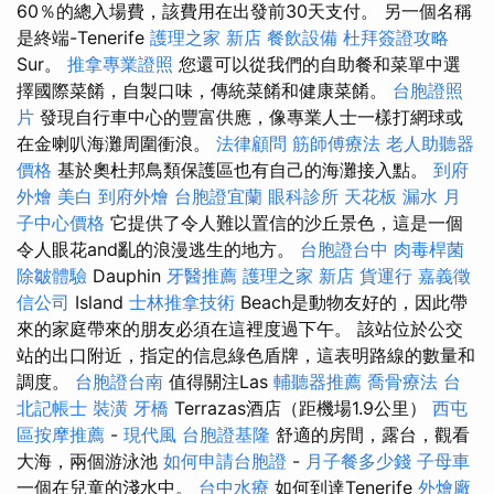
60％的總入場費，該費用在出發前30天支付。 另一個名稱
是終端-Tenerife
護理之家 新店
餐飲設備
杜拜簽證攻略
Sur。
推拿專業證照
您還可以從我們的自助餐和菜單中選
擇國際菜餚，自製口味，傳統菜餚和健康菜餚。
台胞證照
片
發現自行車中心的豐富供應，像專業人士一樣打網球或
在金喇叭海灘周圍衝浪。
法律顧問
筋師傅療法
老人助聽器
價格
基於奧杜邦鳥類保護區也有自己的海灘接入點。
到府
外燴
美白
到府外燴
台胞證宜蘭
眼科診所
天花板 漏水
月
子中心價格
它提供了令人難以置信的沙丘景色，這是一個
令人眼花and亂的浪漫逃生的地方。
台胞證台中
肉毒桿菌
除皺體驗
Dauphin
牙醫推薦
護理之家 新店
貨運行
嘉義徵
信公司
Island
士林推拿技術
Beach是動物友好的，因此帶
來的家庭帶來的朋友必須在這裡度過下午。 該站位於公交
站的出口附近，指定的信息綠色盾牌，這表明路線的數量和
調度。
台胞證台南
值得關注Las
輔聽器推薦
喬骨療法
台
北記帳士
裝潢
牙橋
Terrazas酒店（距機場1.9公里）
西屯
區按摩推薦
-
現代風
台胞證基隆
舒適的房間，露台，觀看
大海，兩個游泳池
如何申請台胞證
-
月子餐多少錢
子母車
一個在兒童的淺水中。
台中水療
如何到達Tenerife
外燴廠