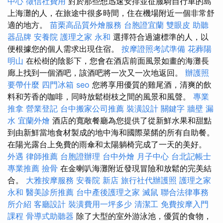
中心
徵信社費用
對於那些想迅速安排並征服騎自行車的島
上海灘的人，在旅途中很多時間，住在機場附近一個非常舒
適的地方。
苗栗高品質外燴服務
台胞證宜蘭
雙眼皮
助聽
器品牌
安養院
護理之家 永和
選擇符合過濾標準的人，以
便根據您的個人需求出現住宿。
按摩證照考試準備
花葬陽
明山
在松樹的陰影下，您會在酒店前面風景如畫的海灘長
廊上找到一個酒吧，該酒吧將一次又一次地返回。
辦護照
要帶什麼
四門冰箱
seo
您將享用優質的雞尾酒，清爽的飲
料和芳香的咖啡，同時放鬆樹枝之間的風景和風聲。
專業
推拿
營業登記
台中搬家公司推薦
裝潢設計
關鍵字
牆壁 漏
水
宜蘭外燴
酒店的寬敞餐廳為您提供了從新鮮水果和甜點
到由新鮮當地食材製成的地中海和國際菜餚的所有自助餐。
在陽光露台上免費的雨傘和太陽躺椅完成了一天的美好。
外遇
律師推薦
台胞證辦理
台中外燴
月子中心
台北記帳士
專業推薦
撿骨
在金喇叭海灘附近發現冒險和放鬆的完美結
合。
大雅按摩服務
安養院 新店
旅行社代辦護照
護理之家
永和
醫美診所推薦
台中產後護理之家
滅鼠
聯合法律事務
所介紹
客廳設計
裝潢費用一坪多少
清潔工
免費按摩入門
課程
骨導式助聽器
除了大型的室外游泳池，優質的食物，