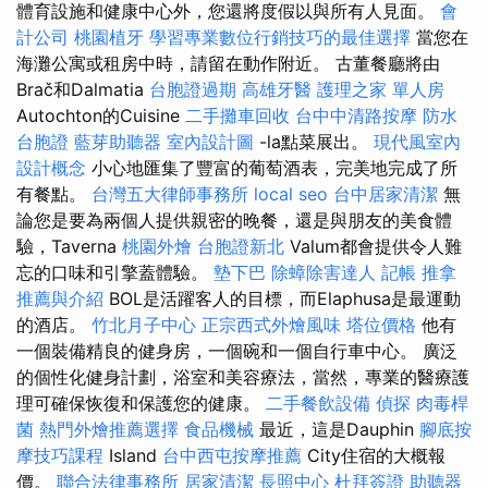
體育設施和健康中心外，您還將度假以與所有人見面。
會
計公司
桃園植牙
學習專業數位行銷技巧的最佳選擇
當您在
海灘公寓或租房中時，請留在動作附近。 古董餐廳將由
Brač和Dalmatia
台胞證過期
高雄牙醫
護理之家 單人房
Autochton的Cuisine
二手攤車回收
台中中清路按摩
防水
台胞證
藍芽助聽器
室內設計圖
-la點菜展出。
現代風室內
設計概念
小心地匯集了豐富的葡萄酒表，完美地完成了所
有餐點。
台灣五大律師事務所
local seo
台中居家清潔
無
論您是要為兩個人提供親密的晚餐，還是與朋友的美食體
驗，Taverna
桃園外燴
台胞證新北
Valum都會提供令人難
忘的口味和引擎蓋體驗。
墊下巴
除蟑除害達人
記帳
推拿
推薦與介紹
BOL是活躍客人的目標，而Elaphusa是最運動
的酒店。
竹北月子中心
正宗西式外燴風味
塔位價格
他有
一個裝備精良的健身房，一個碗和一個自行車中心。 廣泛
的個性化健身計劃，浴室和美容療法，當然，專業的醫療護
理可確保恢復和保護您的健康。
二手餐飲設備
偵探
肉毒桿
菌
熱門外燴推薦選擇
食品機械
最近，這是Dauphin
腳底按
摩技巧課程
Island
台中西屯按摩推薦
City住宿的大概報
價。
聯合法律事務所
居家清潔
長照中心
杜拜簽證
助聽器