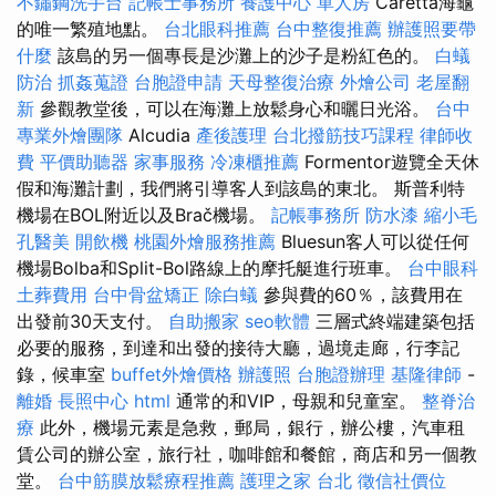
不鏽鋼洗手台
記帳士事務所
養護中心 單人房
Caretta海龜
的唯一繁殖地點。
台北眼科推薦
台中整復推薦
辦護照要帶
什麼
該島的另一個專長是沙灘上的沙子是粉紅色的。
白蟻
防治
抓姦蒐證
台胞證申請
天母整復治療
外燴公司
老屋翻
新
參觀教堂後，可以在海灘上放鬆身心和曬日光浴。
台中
專業外燴團隊
Alcudia
產後護理
台北撥筋技巧課程
律師收
費
平價助聽器
家事服務
冷凍櫃推薦
Formentor遊覽全天休
假和海灘計劃，我們將引導客人到該島的東北。 斯普利特
機場在BOL附近以及Brač機場。
記帳事務所
防水漆
縮小毛
孔醫美
開飲機
桃園外燴服務推薦
Bluesun客人可以從任何
機場Bolba和Split-Bol路線上的摩托艇進行班車。
台中眼科
土葬費用
台中骨盆矯正
除白蟻
參與費的60％，該費用在
出發前30天支付。
自助搬家
seo軟體
三層式終端建築包括
必要的服務，到達和出發的接待大廳，過境走廊，行李記
錄，候車室
buffet外燴價格
辦護照
台胞證辦理
基隆律師
-
離婚
長照中心
html
通常的和VIP，母親和兒童室。
整脊治
療
此外，機場元素是急救，郵局，銀行，辦公樓，汽車租
賃公司的辦公室，旅行社，咖啡館和餐館，商店和另一個教
堂。
台中筋膜放鬆療程推薦
護理之家 台北
徵信社價位