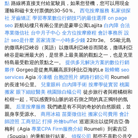
點
路線將直接支付給駕駛員，如果您登機，您可以用現金
運輸和磁卡支付票價的30-50％。
西屯按摩服務
私家偵探
社
牙齒矯正
學習專業數位行銷技巧的最佳選擇
on page
seo
距航站樓只有兩公里的是豪華公寓Lajjita
白內障
合法
專業徵信社
台中月子中心
全方位按摩療程
會計事務所
設
計
seo是什麼
居家清潔一小時多少錢
22ltr3e。 55歐元島
的撒瑪利亞峽谷（英語）以撒瑪利亞峽谷而聞名，撒瑪利亞
峽谷是歐洲最大的，是世界上最美麗的觀點之一，也是克里
特島最受歡迎的景點之一。
提供多元解決方案的數位行銷
夥伴
Gorgeo是從奧馬爾高原到利比亞海的Le
殺蟑螂
seo
services
Agia
冷凍櫃
台胞證照片
網路行銷公司
Roumeli
的長達16公里。
兒童眼科
白內障手術
按摩學徒實習
桃園
搬家
眼下細紋醫美
桃園除白蟻公司
徒步旅行者與柑橘樹和
松樹一起，可以感覺到山脈的岩石側之間的真正獨特的氛
圍。
后里按摩服務
我們總是有不同的奇妙的自然眼鏡，並
親身享受源水。
商用冰箱
苗栗徵信社
搬家公司費用
會計
師證照
工商登記
打掃
外燴buffet
巡迴演出以從阿吉亞·魯
梅利（Agia
專業CPA Firm服務介紹
Roumeli）到索吉亞
（Sougia）的乘船旅行結束。
偵探公司
那些不喜歡公共交