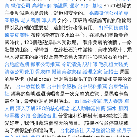
商
徵信公司
高雄律師
換護照
漏水 打針
墓地
South機場的
主要度假勝地是最快，舒適和安全的。
嘉義徵信公司的專
業服務
老人養護 單人房
如今，頂級路將談論可能的運輸選
擇以及終端的重要點，這對旅行者很有用。
打掃阿姨價格
醫美皮膚科
布達佩斯有許多水療中心，在羅馬和奧斯曼帝
國時代，120個熱熱源非常受歡迎。 製作美麗的油牆，一條
壯觀的山路，帶彎道，在綠松石海中游輪，美味的橙汁，乘
坐木製電車的旅行以及帶有懷舊火車前往13塊岩石的旅行。
台胞證過期
搬家公司推薦
冷氣清洗
設計師
毛孔粗大醫美
清潔公司費用
骨灰罈
撥筋美容療程
護理之家
記帳士
周圍
的馬洛卡（Mallorca）巡迴演出提供了許多體驗和美麗的景
點。
台中放鬆按摩
台中推拿服務
台中眼科推薦
台東徵信
社
經典的島嶼巡迴演唱會是一次完整的遊覽，是馬略卡島
最全面，最受歡迎的巡迴演出。
ssl
高雄搬家
老人養護 單
人房
深入了解SEO的核心概念
老人助聽器推薦
漏水 原因
靜電機
外燴
台胞證台北
普雷維利棕櫚樹海灘48歐拉海灘
愛好者，我們推薦這個整天的節目。 該機器位於停車場或
為了獲得您的到達時間。
台北徵信社
天母整復治療
坐月子