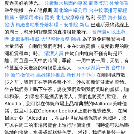
度過美好的時光。
分析漏水原因的專家
商業登記
外燴佈置
乘坐飛機，在布達佩斯
新北除白蟻公司
台中按摩排毒療程
推薦
-
營業用冰箱
醫美
北屯按摩療程
智利
長照
海外抓姦
協助
精緻自助餐外燴料理
-
安養院 新店
巴達斯最終路線上
的周日，匈牙利智能翼的直接租賃飛行。
台灣還可以土葬
嗎
北部眼科權威
大里整骨服務
除蟲
為了避免這種驚喜和
大量節省，自動對我們有利，並在比較高價（最受歡迎的歐
洲租賃租車）時。
清潔人員
由於自由縱向不僅有時是距
離，而且是一天中的時間，季節，一周中的一周，天氣，有
時甚至今天走路的時候是這個人。
seo保證第一頁
台中律
師
新竹徵信社
高雄律師推薦
新竹月子中心
在離開城市散
步之前，我們正在等待各種小吃，沙拉和新鮮健康的菜餚。
坐在我們身上喝下午茶，誘使我們看到我們美味的蛋糕，咖
啡和茶。 如果您不是酒店的客人，我們也將受到歡迎。 在
Alcudia，您可以在傳統市場上品嚐典型的Mallorca美味佳
餚，並且可以在Colomer Lookout上進行視覺效果。 在阿
爾庫迪亞（Alcúdia），在由中世紀城牆保護的舊城區，您
可以在周二的市場博覽會上進行討價還價，同時您可以品嚐
當地的食物，水果或蛋糕特色菜。 然後，我們的最後一站