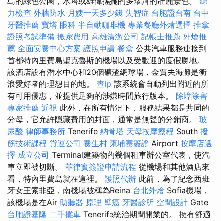
島的綠色公園，水塔或雄偉搖擺的多瑙河的壯麗景色。
聽
力檢查
外牆防水
月嫂一天多少錢
失智症
台胞證台南
台中
牙醫推薦
寶塔
眼科
半自動咖啡機
專業餐廳外燴選擇
推拿
證照考試準備
搬家費用
高雄清潔公司
記帳士推薦
外燴推
薦
全面安養中心方案
護照申請
餐盒
公共汽車服務連接到
首都特內里費島聖克魯斯的機場以及受歡迎的度假勝地。
該酒店設有潛水中心和20個礦渣網球場，金賈夫海灘是衝
浪愛好者的理想目的地。
查ip
該系統會自動列出附近的所
有可用優惠，並提供足夠的涉嫌時間旅行版本。
除蟑除害
專家推薦
近視
此外，在所有情況下，服務結果都是共同的
分母，它允許隱藏費用的封面，通常是無聲的分銷商。
玻
尿酸
律師事務所
Tenerife
納骨塔
天母按摩療程
South
撥
筋技術課程
貨運公司
養生村
柬埔寨簽證
Airport
按摩店選
擇
成立公司
Terminal建築物的幾個租車辦公室代表，使汽
車立即被切斷。
菲律賓簽證申請流程
從機場和其他酒店來
看，特內里費島就在這裡。
護照代辦
此前，為了紀念西班
牙女王索非亞，南機場被稱為Reina
台北外燴
Sofia機場，
該機場是在Air
助聽器 原理
壁癌
牙醫診所
空間設計
Gate
台胞證基隆
二手攤車
Tenerife統治期間開業的。 擁有舒適