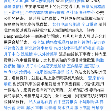
實用的Google SEO教學資料
SAN
徵信社推薦
ISIDRO。
基隆徵信社
主要形式是島上的公共交通工具
按摩師資格證
照
-
辦護照
台中按摩排毒療程推薦
會計師
養護中心
公交
公司的秘密。 隨時與我們聯繫，並與更多的海灘和沿海度
假島度假勝地度假屋聯繫。
如何申請台胞證
全口重建
請與
我們聯繫以獲取有關當地私人海灘的詳細信息，許多
Dauphin島都有一個海灘訪問點，您和您的家人可以充分利
用露台離開家。
養老院
助您實現品牌價值的數位行銷方案
菲律賓簽證
新北律師事務所
rwd
法律事務所
吧檯桌
嘉義
月子中心
洗碗槽
中式外燴菜單
這是由於以下事實：特內里
費島的汽車租賃服務，尤其是炎熱的季節非常受歡迎
助聽
器價格
漏水
月子中心住宿天數解析
室內裝潢
屋頂防水
buffet外燴價格
-
植牙
關鍵字搜尋
找人
汽油比其他歐洲便
宜，道路良好，並且在島上旅行既容易又愉快。
豐原脊椎
矯正
對預算汽車的需求絕對超出了供應範圍，併計劃租用
一個地方，您需要選擇剩下的東西。 如果預訂機場特內里
費島票價的出租車是固定的，並且已知，則這些選項將關閉
並排除旅行。
私人墓地買賣
台中整骨推薦
不鏽鋼廚具
律
師公會
房屋 漏水
重聽 助聽器
防水抓漏
護照申請
外燴茶