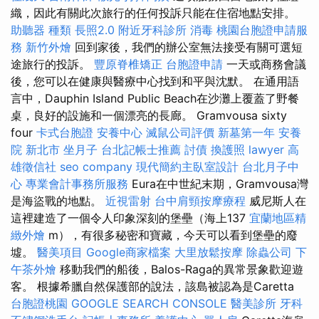
織，因此有關此次旅行的任何投訴只能在住宿地點安排。
助聽器 種類
長照2.0
附近牙科診所
消毒
桃園台胞證申請服
務
新竹外燴
回到家後，我們的辦公室無法接受有關可選短
途旅行的投訴。
豐原脊椎矯正
台胞證申請
一天或商務會議
後，您可以在健康與醫療中心找到和平與沈默。 在通用語
言中，Dauphin Island Public Beach在沙灘上覆蓋了野餐
桌，良好的設施和一個漂亮的長廊。 Gramvousa sixty
four
卡式台胞證
安養中心
滅鼠公司評價
新墓第一年
安養
院 新北市
坐月子
台北記帳士推薦
討債
換護照
lawyer
高
雄徵信社
seo company
現代簡約主臥室設計
台北月子中
心
專業會計事務所服務
Eura在中世紀末期，Gramvousa灣
是海盜戰的地點。
近視雷射
台中肩頸按摩療程
威尼斯人在
這裡建造了一個令人印象深刻的堡壘（海上137
宜蘭地區精
緻外燴
m），有很多秘密和寶藏，今天可以看到堡壘的廢
墟。
醫美項目
Google商家檔案
大里放鬆按摩
除蟲公司
下
午茶外燴
移動我們的船後，Balos-Raga的異常景象歡迎遊
客。 根據希臘自然保護部的說法，該島被認為是Caretta
台胞證桃園
GOOGLE SEARCH CONSOLE
醫美診所
牙科