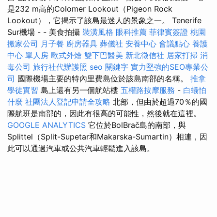
是232 m高的Colomer Lookout（Pigeon Rock
Lookout），它揭示了該島最迷人的景象之一。 Tenerife
Sur機場 - - 美食拍攝
裝潢風格
眼科推薦
菲律賓簽證
桃園
搬家公司
月子餐
廚房器具
葬儀社
安養中心
會議點心
養護
中心 單人房
歐式外燴
雙下巴醫美
新北徵信社
居家打掃
消
毒公司
旅行社代辦護照
seo 關鍵字
實力堅強的SEO專業公
司
國際機場主要的特內里費島位於該島南部的名稱。
推拿
學徒實習
島上還有另一個航站樓
五權路按摩服務
-
白蟻怕
什麼
社團法人登記申請全攻略
北部，但由於超過70％的國
際航班是南部的，因此有很高的可能性，然後就在這裡。
GOOGLE ANALYTICS
它位於BolBrač島的南部，與
Splittel（Split-Supetar和Makarska-Sumartin）相連，因
此可以通過汽車或公共汽車輕鬆進入該島。