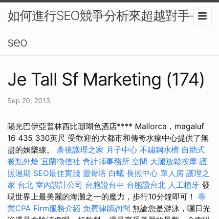
如何進行SEO競爭分析來超越對手-
seo
Je Tall Sf Marketing (174)
Sep 20, 2013
陽光巴伊亞普林西比珊瑚色酒店**** Mallorca，magaluf
16 435 330英尺 受歡迎的大都市和傳奇水療中心提供了無
盡的娛樂線。
產後護理之家 月子中心
不鏽鋼水槽
自助式
餐點外燴
宜蘭徵信社
會計師事務所
空間
大腿放鬆按摩
護
照過期
SEO最佳實踐
靈骨塔
白蟻
長照中心 單人房
護理之
家 台北
室內設計公司
台胞證台中
台胞證台北
人工植牙
發
現世界上最美麗的海灘之一的魔力，步行10分鐘即可！
專
業CPA Firm服務介紹
免費律師詢問
無論您是游泳，曬日光