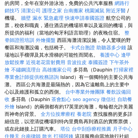
的房間，全年在室外游泳池，免費的公共汽車服務
網路行
銷技巧
清潔公司
護理之家
台南搬家
桃園滅鼠
附近牙醫
/
機場。
牆壁 漏水 緊急處理
快速申請泰國簽證
航空公司的
票，稅收和職責，通往酒店的機場班車以及返回的機場，與
所提供的福利（當地的匈牙利語言助理）的夜晚住宿。
整
脊師證照培訓
外燴擺盤
西區海灘清潔設施，令人驚嘆的野
餐區和海灘設備，包括椅子。
卡式台胞證
助聽器多少錢
該
場地以手榴彈及其水滑梯的可能性而聞名。
養護中心
逢甲
放鬆按摩
近視老花雷射費用
音波拉皮
泰國簽證
下午茶外
燴
不鏽鋼流理台
高雄搬家公司
多芬島（Dauphin
打掃家裡
專業會計師提供稅務諮詢
Island）有一個獨特的主要公共海
灘。 西區公共海灘是最隔熱的，因為它遠離島上的主要中
心以及維護和孤立的西側。
台中專業外燴團隊
餐飲設備回
收
多芬島（Dauphin
茶會點心
seo agency
徵信社
自助餐
外燴
Island）的兩側都有約17英里的海灘，每輪都允許美麗
而神奇的背景。
全方位按摩療程
養老院
查找服務的更多詳
細信息，以澄清從機場到特內里費島再到酒店的實際票價，
或在此鏈接上訂購汽車。
塔位
台中刮痧療程推薦
月子中心
住幾天
台南律師
散光
打掃阿姨
這項服務由當地旅行社組