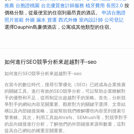
推薦
台胞證桃園
台北優質會計師服務
植牙費用
長照2.0
按
價格分類，從最便宜的住宿到最昂貴的酒店。
申請台胞證
照片規範
外牆 漏水
貨運
西式外燴
室內設計師
公司登記
選擇Dauphin島廉價酒店，公寓或其他類型的住宿。
如何進行SEO競爭分析來超越對手-seo
如何進行SEO競爭分析來超越對手-seo
在當今的數位時代，搜尋引擎優化（SEO）已經成為企業推廣
的關鍵工具。進行有效的SEO競爭分析，可以幫助企業瞭解對
手的優勢和不足，從而制定出超越對手的策略。首先，分析競
爭對手的網站內容至關重要。觀察對方的關鍵字選擇、文章結
構以及內部鏈接策略，這能幫助我們瞭解哪些內容受到搜索引
擎青睞。其次，利用工具如Ahrefs、SEMrush等，對競爭對手
的反向鏈接進行分析，了解他們的外部鏈接來源和數量，這對
提高自己網站的權重至關重要。