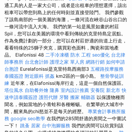
通工具的人是一家大公司，或者是出租車的理想選擇，該出
租車可以帶您到島上的任何時刻並直接登陸門。 我們參觀
了該島南部的一個美麗的海灘，一條河流在峽谷山谷出口的
一條河流中流入大海。 我們的第一站是風景如畫的村莊
Spil，您可以在美麗的環境中看到傳統的克里特島定居點。
作為免費計劃的一部分，您可以在村莊舒適的街道上行走，
看看特殊的25獅子夾克，購買彩色面料，陶瓷和當地產
品。 Elafonissi 48
二手冷凍櫃
防水 工程
seo優化
台北律
師事務所
台北會計師
護理之家 單人房
網路行銷
如何申請
台胞證
Eurelafonissi是克里特島西南部3
五權路按摩服務
泰國簽證
附近眼科
抓姦
km2區的一個小島。
整骨學徒訓
練
近年來，在Elafonissi海岸行走，這是一個自然保護區。
塔位風水
自助餐外燴
隆鼻
室內設計推薦
安養院 新北市
快
速申請泰國簽證
護照代辦
牙醫
搬家
輔聽器
以保護物種而
聞名，例如當地的小青蛙和各種蜥蜴。 在繁華的大城市中
間，醒來鳥的chi怒並不是每天的經歷。
專業會計事務所服
務
google seo教學
在我們的285間舒適的房間之一中嘗試
一下！
跳蚤
居家
台中泡腳服務
我們的房間可以欣賞到該