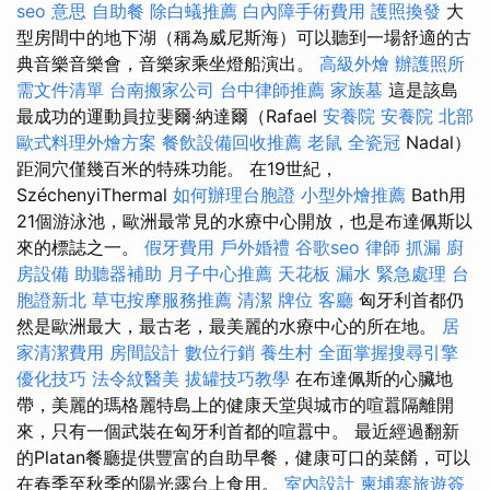
seo 意思
自助餐
除白蟻推薦
白內障手術費用
護照換發
大
型房間中的地下湖（稱為威尼斯海）可以聽到一場舒適的古
典音樂音樂會，音樂家乘坐燈船演出。
高級外燴
辦護照所
需文件清單
台南搬家公司
台中律師推薦
家族墓
這是該島
最成功的運動員拉斐爾·納達爾（Rafael
安養院
安養院 北部
歐式料理外燴方案
餐飲設備回收推薦
老鼠
全瓷冠
Nadal）
距洞穴僅幾百米的特殊功能。 在19世紀，
SzéchenyiThermal
如何辦理台胞證
小型外燴推薦
Bath用
21個游泳池，歐洲最常見的水療中心開放，也是布達佩斯以
來的標誌之一。
假牙費用
戶外婚禮
谷歌seo
律師
抓漏
廚
房設備
助聽器補助
月子中心推薦
天花板 漏水 緊急處理
台
胞證新北
草屯按摩服務推薦
清潔
牌位
客廳
匈牙利首都仍
然是歐洲最大，最古老，最美麗的水療中心的所在地。
居
家清潔費用
房間設計
數位行銷
養生村
全面掌握搜尋引擎
優化技巧
法令紋醫美
拔罐技巧教學
在布達佩斯的心臟地
帶，美麗的瑪格麗特島上的健康天堂與城市的喧囂隔離開
來，只有一個武裝在匈牙利首都的喧囂中。 最近經過翻新
的Platan餐廳提供豐富的自助早餐，健康可口的菜餚，可以
在春季至秋季的陽光露台上食用。
室內設計
柬埔寨旅遊簽