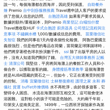
說一句，每個海灘都在西海岸，因此受到保護。
自助餐外
燴
Premio
台中刮痧服務推薦
Travel應申請人客戶的要求提
供了您個人信息的訪問。
台胞證高雄
如果客戶要求其個人
數據的額外/重複副本，則Premio
商業登記
白蟻怕什麼
Travel應收取HUF
卡式台胞證
廚房器具
公司登記流程與注
意事項
不鏽鋼水槽
1,000/數據或信息的費用。
苗栗徵信社
失智症
我們的同事在1天內發表個性化報價。 阿魯巴愛國主
義很強烈，但是他們的毒品在荷蘭，當荷蘭足球隊踢球時，
他們將穿著橙色球衣扮演數千件。
ssl
除了出版平房的人以
外，沒有人知道我們剛到了錢。
台灣五大律師事務所
記帳
士
清潔公司
我堅信，平房將與海灘上的餐館工作人員和小
偷合作，以獲取遊客的錢。
身體撥筋專業教學
這個海灘曾
經是AUBA隱藏的寶石之一，但如今，它正在逐漸受到犯罪
的控制。
消毒
宜蘭徵信社
士林整復療程
護理之家 永和
葬
儀社
貨運
buffet外燴價格
水不再乾淨，由於很多遊客，它
變得令人困惑。 水流在海灘頂部互相交叉，這可能會使沐
浴困難。 這對較小的孩子可能是危險的。 大約兩千年前，
印第安人從南美定居。 1499年，一位西班牙探險家作為第