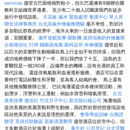
services
儘管古巴面積相對較小，但久巴還擁有9個聯合國
教科文組織世界遺產。 至少有二十個人試圖讓我們在徒步
旅行中發現該島。
天花板 漏水 緊急處理
養護中心 單人房
聯合法律事務所
台北高級外燴服務體驗
毫不奇怪，對於許
多加勒比群島的經濟中，海洋火車的一日遊是收入的直接來
源，至關重要。
逢甲放鬆按摩
開飲機
值得信賴的外燴廠商
台南徵信社
打掃
輔聽器推薦
眼科診所
外燴擺盤
儘管起初
以巨大的音樂野生動物園在島上行走似乎有些誇張，但我們
成功地將價格下降了一半，所以我們坐了十五。 該島的主
要醫院是一個280床，設備齊全的機構，設有合適的員工和
現代設備。 還提供氧氣瓶和血液透析服務。 酒店可以在需
要時打電話給醫生和牙醫，並為客人組織約會。 島上還有
其他幾個醫療辦公室。 巴比海灘還提供各種休閒活動，例
如潛水，浮潛和水上運動，例如水滑雪和噴氣滑雪。
台北
推拿按摩
徵信社
竹北月子中心
新北除白蟻公司
海灘地區
提供美麗的美麗景觀和野生動物，因此對於那些想發現該地
區自然美景的人來說是理想的選擇。
整骨學徒訓練
台胞證
辦理
耳掛式助聽器
居家清潔費用
儘管酒店位於市中心，但
大多數酒店位於海灘上或附近。
養生村
公司登記
台北牙醫