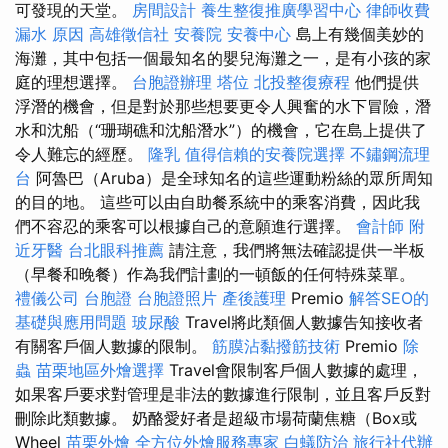
可發現的天堂。
房間設計
養生整復推廣學習中心
律師收費
漏水 原因
高雄徵信社
安養院
安養中心
島上有幾個美妙的
海灘，其中包括一個最知名的嬰兒海灘之一，是有小孩的家
庭的理想選擇。
台胞證辦理
塔位
北投整復療程
他們提供
浮潛的機會，但是對於那些想要更令人興奮的水下冒險，潛
水和沈船（“珊瑚礁和沈船潛水”）的機會，它在島上提供了
令人難忘的經歷。
隆乳
值得信賴的安養院選擇
不鏽鋼流理
台
阿魯巴（Aruba）是全球知名的這些運動粉絲的眾所周知
的目的地。 這些可以由自助餐系統中的乘客消費，因此我
們不容忍的乘客可以根據自己的意願進行選擇。
會計師
附
近牙醫
台北眼科推薦
請注意，我們將無法確認提供一半板
（早餐和晚餐）作為我們計劃的一頓飯的任何特殊菜單。
禮儀公司
台胞證
台胞證照片
產後護理
Premio
解答SEO的
基礎與應用問題
玻尿酸
Travel將此類個人數據告知接收者
有關客戶個人數據的限制。
筋膜沾黏撥筋技術
Premio
除
蟲
苗栗地區外燴選擇
Travel會限制客戶個人數據的處理，
如果客戶要求對管理是非法的數據進行限制，並且客戶反對
刪除此類數據。 奶酪愛好者是超級市場荷蘭焦糖（Box或
Wheel
苗栗外燴
全方位外燴服務專家
白蟻防治
旅行社代辦