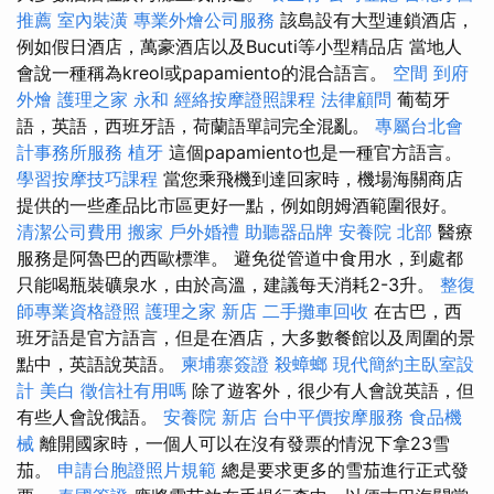
推薦
室內裝潢
專業外燴公司服務
該島設有大型連鎖酒店，
例如假日酒店，萬豪酒店以及Bucuti等小型精品店 當地人
會說一種稱為kreol或papamiento的混合語言。
空間
到府
外燴
護理之家 永和
經絡按摩證照課程
法律顧問
葡萄牙
語，英語，西班牙語，荷蘭語單詞完全混亂。
專屬台北會
計事務所服務
植牙
這個papamiento也是一種官方語言。
學習按摩技巧課程
當您乘飛機到達回家時，機場海關商店
提供的一些產品比市區更好一點，例如朗姆酒範圍很好。
清潔公司費用
搬家
戶外婚禮
助聽器品牌
安養院 北部
醫療
服務是阿魯巴的西歐標準。 避免從管道中食用水，到處都
只能喝瓶裝礦泉水，由於高溫，建議每天消耗2-3升。
整復
師專業資格證照
護理之家 新店
二手攤車回收
在古巴，西
班牙語是官方語言，但是在酒店，大多數餐館以及周圍的景
點中，英語說英語。
柬埔寨簽證
殺蟑螂
現代簡約主臥室設
計
美白
徵信社有用嗎
除了遊客外，很少有人會說英語，但
有些人會說俄語。
安養院 新店
台中平價按摩服務
食品機
械
離開國家時，一個人可以在沒有發票的情況下拿23雪
茄。
申請台胞證照片規範
總是要求更多的雪茄進行正式發