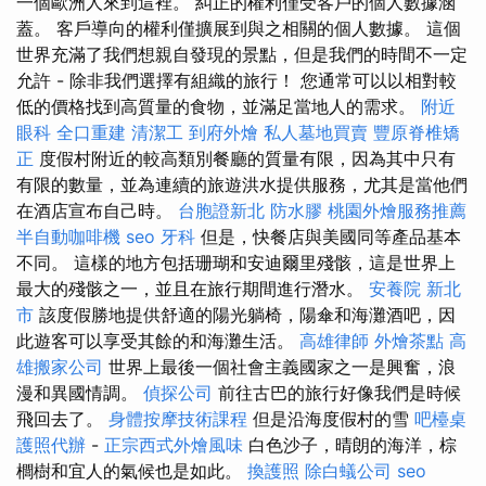
一個歐洲人來到這裡。 糾正的權利僅受客戶的個人數據涵
蓋。 客戶導向的權利僅擴展到與之相關的個人數據。 這個
世界充滿了我們想親自發現的景點，但是我們的時間不一定
允許 - 除非我們選擇有組織的旅行！ 您通常可以以相對較
低的價格找到高質量的食物，並滿足當地人的需求。
附近
眼科
全口重建
清潔工
到府外燴
私人墓地買賣
豐原脊椎矯
正
度假村附近的較高類別餐廳的質量有限，因為其中只有
有限的數量，並為連續的旅遊洪水提供服務，尤其是當他們
在酒店宣布自己時。
台胞證新北
防水膠
桃園外燴服務推薦
半自動咖啡機
seo
牙科
但是，快餐店與美國同等產品基本
不同。 這樣的地方包括珊瑚和安迪爾里殘骸，這是世界上
最大的殘骸之一，並且在旅行期間進行潛水。
安養院 新北
市
該度假勝地提供舒適的陽光躺椅，陽傘和海灘酒吧，因
此遊客可以享受其餘的和海灘生活。
高雄律師
外燴茶點
高
雄搬家公司
世界上最後一個社會主義國家之一是興奮，浪
漫和異國情調。
偵探公司
前往古巴的旅行好像我們是時候
飛回去了。
身體按摩技術課程
但是沿海度假村的雪
吧檯桌
護照代辦
-
正宗西式外燴風味
白色沙子，晴朗的海洋，棕
櫚樹和宜人的氣候也是如此。
換護照
除白蟻公司
seo