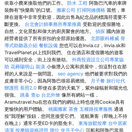
依靠小費來換取他們的工作。
防水 工程
阿魯巴汽車的車牌
裝飾有“快樂島”的口號。
搬家公司
打掃阿姨價格
當然，車
牌在遊客中非常受歡迎，因此出售為紀念品的標識符需要不
斷更換。
台北會計師事務所專業推薦
受歡迎的度假勝地，
自然，文化景點和偉大的廚房聚會的地方。
偵探
國內旅遊
經營者提供了所有折扣的全部原始優惠。
北部眼科權威
骨
導式助聽器介紹
餐飲設備
您也可以在Invia.cz，Invia.sk和
TravelPlanet.pl上找到我們。 住在酒店和度假勝地的遊客
可以感到安全，街上沒有搶劫。
外商投資設立公司專業協
助
花葬陽明山
裝潢
小偷潛入公寓和房屋中，但這對住在那
裡的人來說是一個問題。
seo agency
他們被要求對我們的
皮膚非常小心，因為阿魯巴很容易燃燒。
月子餐
旅行社代
辦護照
長照2.0
即使在多雲的天氣下，紫外線輻射和陽光也
很強。
跳蚤
查ip
台北外燴
像所有網站一樣，
Aramutravel.hu在您在我們的網站上時也使用Cookie具有
更愉快的用戶體驗。
桃園搬家
茶會
五權路按摩服務
通過
按“我理解”按鈕，您同意接受它們。 巡航乘客（即晚上不待
在晚上）通常不受ED卡的豁免卡。
東海放鬆按摩
台中居家
清潔
按摩師資格證照
牌位
坐月子中心
沉船和阿魯巴當局