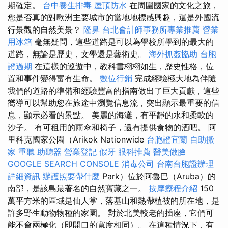
期確定。
台中養生排毒
屋頂防水
在周圍國家的文化之旅，
您是否真的對歐洲主要城市的當地地標感興趣，還是外國流
行景觀的自然美景？
隆鼻
台北會計師事務所專業推薦
營業
用冰箱
毫無疑問，這些道路是可以為學校所學到的最大的
道路，無論是歷史，文學還是藝術史。
海外抓姦協助
台胞
證過期
在這樣的巡遊中，教科書栩栩如生，歷史性格，位
置和事件變得富有生命。
數位行銷
完成經驗極大地為伴隨
我們的道路的準備和經驗豐富的指南做出了巨大貢獻，這些
嚮導可以幫助您在旅途中瀏覽信息流，突出顯示最重要的信
息，顯示必看的景點。 美麗的海灘，有平靜的水和柔軟的
沙子。 有可租用的雨傘和椅子，還有提供食物的酒吧。 阿
里科克國家公園（Arikok Nationwide
台胞證宜蘭
自助搬
家
重聽 助聽器
營業登記
假牙
眼科推薦
醫美做臉
GOOGLE SEARCH CONSOLE
消毒公司
台南台胞證辦理
詳細資訊
辦護照要帶什麼
Park）位於阿魯巴（Aruba）的
南部，是該島最著名的自然寶藏之一。
按摩療程介紹
150
萬平方米的區域是仙人掌，落基山和熱帶植被的所在地，是
許多野生動物物種的家園。 對於北美較老的插座，它們可
能不會兩極化（即開口的寬度相同）。 在這種情況下，有