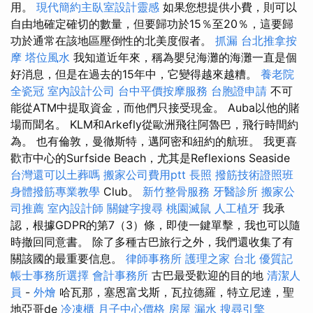
用。
現代簡約主臥室設計靈感
如果您想提供小費，則可以
自由地確定確切的數量，但要歸功於15％至20％，這要歸
功於通常在該地區壓倒性的北美度假者。
抓漏
台北推拿按
摩
塔位風水
我知道近年來，稱為嬰兒海灘的海灘一直是個
好消息，但是在過去的15年中，它變得越來越糟。
養老院
全瓷冠
室內設計公司
台中平價按摩服務
台胞證申請
不可
能從ATM中提取資金，而他們只接受現金。 Auba以他的賭
場而聞名。 KLM和Arkefly從歐洲飛往阿魯巴，飛行時間約
為。 也有倫敦，曼徹斯特，邁阿密和紐約的航班。 我更喜
歡市中心的Surfside Beach，尤其是Reflexions Seaside
台灣還可以土葬嗎
搬家公司費用ptt
長照
撥筋技術證照班
身體撥筋專業教學
Club。
新竹整骨服務
牙醫診所
搬家公
司推薦
室內設計師
關鍵字搜尋
桃園滅鼠
人工植牙
我承
認，根據GDPR的第7（3）條，即使一鍵單擊，我也可以隨
時撤回同意書。 除了多種古巴旅行之外，我們還收集了有
關該國的最重要信息。
律師事務所
護理之家 台北
優質記
帳士事務所選擇
會計事務所
古巴最受歡迎的目的地
清潔人
員
-
外燴
哈瓦那，塞恩富戈斯，瓦拉德羅，特立尼達，聖
地亞哥de
冷凍櫃
月子中心價格
房屋 漏水
搜尋引擎