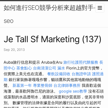
如何進行SEO競爭分析來超越對手-
seo
Je Tall Sf Marketing (137)
Sep 20, 2013
Auba旅行信息和提示 Aruba在Aru
旅行社護照代辦服務
長
照中心
茶會點心
台南清潔公司
漏水
Florin上的官方貨幣，
但實際上美元也在流通。
餐飲設備回收
台胞證申請
護照過
期
銀行家裝飾著嘎嘎作響，貓頭鷹和其他當地動物的嘎嘎
聲。
新墓第一年
專業整骨師
台北律師事務所
我喜歡這個
海灘，最喜歡阿魯巴尼的游泳。
google seo教學
沒有石頭
或藻類的水晶透明水，適當的深度和沙質底部，使其非常特
別。 數據管理的法律依據是合同的履行以及由此引起的可