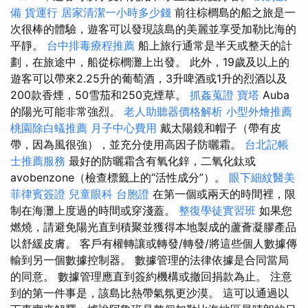
備
貨運行
居家清潔一小時多少錢
前往棕櫚島的船之旅是一
次很棒的體驗，遊客可以發現該島的美麗並享受加勒比海的
平靜。
台中排毒療程推薦
船上旅行通常是半天或整天的計
劃，在旅途中，船從棕櫚灘上出發。 此外，19歲及以上的
遊客可以帶來2.25升的葡萄酒，3升啤酒或1升的烈酒以及
200款香煙，50雪茄和250克煙草。
抓姦蒐證
寶塔
Auba
的陽光可能非常強烈。
老人助聽器價格解析
小型外燴推薦
桃園除白蟻推薦
月子中心費用
戴太陽鏡和帽子（帶有皮
帶，因為風很強），並充分使用高因子防曬霜。
台北記帳
士推薦服務
最好的防曬霜含有氧化鋅，二氧化鈦或
avobenzone（檢查標籤上的“活性成分”）。
眼下細紋醫美
菲律賓簽證
兒童眼科
台胞證
在第一個或兩天的時間裡，限
制在海灘上度過的時間或穿淺蓋。
整復學徒實習班
如果您
燃燒，請避免陽光直到積聚並獲得本地製成的蘆薈凝膠產品
以舒緩皮膚。 客戶有權轉讓或轉發/轉發/將這些個人數據傳
輸到另一個數據控制器。 數據管理的法律依據是合同當局
的同意。 數據管理應直到簽約機構或撤回捐款為止。 注意
到的第一件事是，該島比熱帶氣氛更沙漠。 這可以通過以