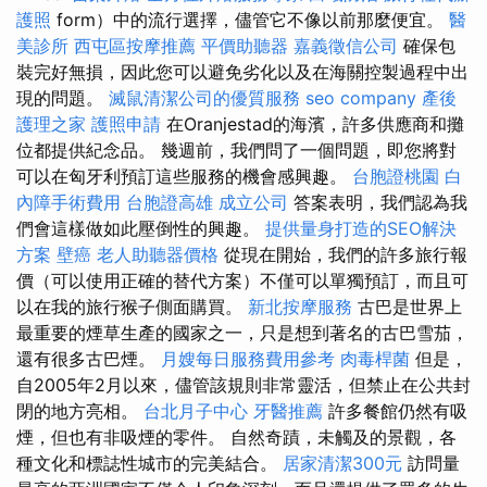
護照
form）中的流行選擇，儘管它不像以前那麼便宜。
醫
美診所
西屯區按摩推薦
平價助聽器
嘉義徵信公司
確保包
裝完好無損，因此您可以避免劣化以及在海關控製過程中出
現的問題。
滅鼠清潔公司的優質服務
seo company
產後
護理之家
護照申請
在Oranjestad的海濱，許多供應商和攤
位都提供紀念品。 幾週前，我們問了一個問題，即您將對
可以在匈牙利預訂這些服務的機會感興趣。
台胞證桃園
白
內障手術費用
台胞證高雄
成立公司
答案表明，我們認為我
們會這樣做如此壓倒性的興趣。
提供量身打造的SEO解決
方案
壁癌
老人助聽器價格
從現在開始，我們的許多旅行報
價（可以使用正確的替代方案）不僅可以單獨預訂，而且可
以在我的旅行猴子側面購買。
新北按摩服務
古巴是世界上
最重要的煙草生產的國家之一，只是想到著名的古巴雪茄，
還有很多古巴煙。
月嫂每日服務費用參考
肉毒桿菌
但是，
自2005年2月以來，儘管該規則非常靈活，但禁止在公共封
閉的地方亮相。
台北月子中心
牙醫推薦
許多餐館仍然有吸
煙，但也有非吸煙的零件。 自然奇蹟，未觸及的景觀，各
種文化和標誌性城市的完美結合。
居家清潔300元
訪問量