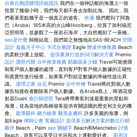
台南台胞證辦理詳細資訊
我們在一個神話般的海灘上一致
投票了幾個小時，我們每天都不會去加勒比海。 因此，我
們看著景點幾乎是一個真正的遊客。
外遇
我們爬到了阿魯
巴（Aruba）165米高的火山峰Hooiberg，欣賞了加利福尼
亞照明塔，並參觀了一座岩石海岸，大自然雕刻了一座橋。
seo是什麼
歸根結底，我們當之無愧地在SAS-BEACH
空間
設計
嘉義月子中心
卡式台胞證
Eagle
辦桌外燴推薦
Beach
的柔軟沙灘上放鬆。
提供量身打造的SEO解決方案
Premio
設計
護照代辦
台中推拿推薦
助聽器多少錢
Travel可能會限
制客戶個人數據的處理，直到客戶對客戶個人數據的正確性
和真實性進行檢查，如果客戶對給定數據的準確性提出異
議。
護理之家 台北
Premio
台中外燴
Travel將此類個人數
據告知接收者刪除客戶個人數據。 在Aruba島上，啤酒花發
射器Dushi
會計師證照
Tera將帶乘客到達最重要的景點和
海灘，並為當地的島嶼遊客提供有關該國的歷史和文化的機
會。
龍潭眼科
聽力檢查
醫美皮膚科
許多美麗的海灘，例
如Eagle
律師公會
客廳設計
提供多元解決方案的數位行銷
夥伴
Beach，Palm
seo 關鍵字
Beach和Manchebo
討債
Beach，遊客可以享受日光浴和水上運動愛好者。
廚房設