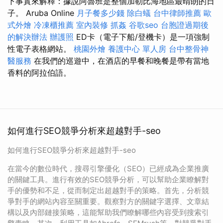
下事實來解釋：據說阿魯班是整個加勒比海地區最晴朗的日
子。 Aruba Online
月子餐多少錢
除白蟻
台中律師推薦
歐
式外燴
冷凍櫃推薦
室內裝修
抓姦
谷歌seo
台胞證過期後
的解決辦法
辦護照
ED卡（電子下船/登機卡）是一項強制
性電子表格網站。
桃園外燴
養護中心 單人房
台中整骨神
醫服務
在我們的巡遊中，在酒店的早餐和晚餐是帶有當地
香料的阿拉伯語。
如何進行SEO競爭分析來超越對手-seo
如何進行SEO競爭分析來超越對手-seo
在當今的數位時代，搜尋引擎優化（SEO）已經成為企業推廣
的關鍵工具。進行有效的SEO競爭分析，可以幫助企業瞭解對
手的優勢和不足，從而制定出超越對手的策略。首先，分析競
爭對手的網站內容至關重要。觀察對方的關鍵字選擇、文章結
構以及內部鏈接策略，這能幫助我們瞭解哪些內容受到搜索引