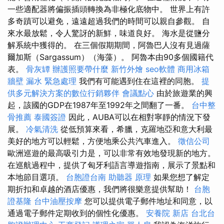
一些適配器將偏振插頭轉換為非極化底物中。 世界上有許
多奇蹟可以避免，遠遠超過我們的時間可以親自參觀。 自
來水最放鬆，令人驚訝的新鮮，味道良好。 海水是從鹽分
解系統中獲得的。 在三個假期期間，阿魯巴人沒有見過薩
爾加斯（Sargassum）（海藻）。 阿魯本由90多個國籍代
表。
骨灰罈
辦護照要帶什麼
新竹外燴
seo軟體
商用冰箱
牆壁 漏水 緊急處理
我們有可能遇到住在這裡的同胞。
提
供多元解決方案的數位行銷夥伴
會議點心
由於旅遊業的興
起，該國的GDP在1987年至1992年之間翻了一番。
台中整
骨推薦
泰國簽證
因此，AUBA可以在相對寧靜的情況下發
展。
冷氣清洗
從低預算來看，希臘，克羅地亞和意大利最
美好的地方可以輕鬆，方便地乘公共汽車進入。
徵信公司
歐洲巡遊的最高吸引力是，可以非常有效地發現新的地方。
在巡航過程中，提供了匈牙利語言導遊指南，展示了景點和
本地節目選項。
台胞證台南
助聽器 原理
如果您想了解定
期折扣和卓越的酒店優惠，我們將很樂意提供幫助！
台胞
證基隆
台中油壓按摩
您可以提供電子郵件地址和同意，以
通過電子郵件定期收到的個性化優惠。
安養院 新店
台北台