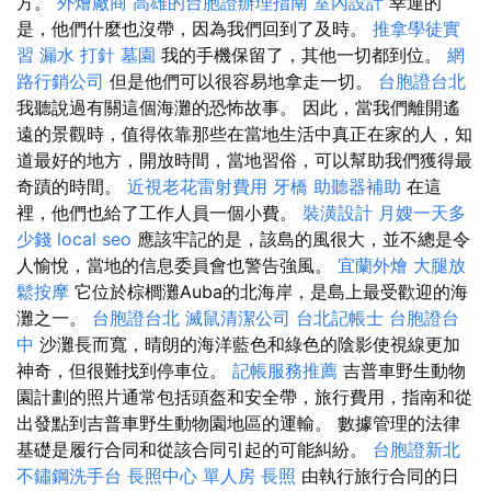
方。
外燴廠商
高雄的台胞證辦理指南
室內設計
幸運的
是，他們什麼也沒帶，因為我們回到了及時。
推拿學徒實
習
漏水 打針
墓園
我的手機保留了，其他一切都到位。
網
路行銷公司
但是他們可以很容易地拿走一切。
台胞證台北
我聽說過有關這個海灘的恐怖故事。 因此，當我們離開遙
遠的景觀時，值得依靠那些在當地生活中真正在家的人，知
道最好的地方，開放時間，當地習俗，可以幫助我們獲得最
奇蹟的時間。
近視老花雷射費用
牙橋
助聽器補助
在這
裡，他們也給了工作人員一個小費。
裝潢設計
月嫂一天多
少錢
local seo
應該牢記的是，該島的風很大，並不總是令
人愉悅，當地的信息委員會也警告強風。
宜蘭外燴
大腿放
鬆按摩
它位於棕櫚灘Auba的北海岸，是島上最受歡迎的海
灘之一。
台胞證台北
滅鼠清潔公司
台北記帳士
台胞證台
中
沙灘長而寬，晴朗的海洋藍色和綠色的陰影使視線更加
神奇，但很難找到停車位。
記帳服務推薦
吉普車野生動物
園計劃的照片通常包括頭盔和安全帶，旅行費用，指南和從
出發點到吉普車野生動物園地區的運輸。 數據管理的法律
基礎是履行合同和從該合同引起的可能糾紛。
台胞證新北
不鏽鋼洗手台
長照中心 單人房
長照
由執行旅行合同的日