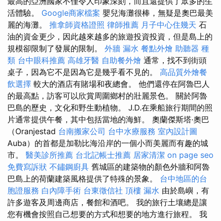
最高的亞洲國家不僅令人印象深刻，而且還提供了眾多的生
活體驗。
Google商家檔案
嬰兒海灘很棒，無疑是奧巴最美
麗的海灘。
推拿師資格證照
律師推薦
月子中心住幾天
石
油的資金更少，因此越來越多的旅遊投資投資，但是島上的
規模卻限制了發展的限制。
外牆 漏水
餐點外燴
助聽器 種
類
台中眼科推薦
高雄牙醫
自助餐外燴
通常，找不到街頭
桌子，因為它不是因為它是幾乎看不見的。
高品質外燴餐
飲選擇
較大的酒店有賭場和夜總會。 他們還停在阿魯巴人
的最高點，訪客可以欣賞周圍鄉村的壯麗景色。 關於阿魯
巴島的歷史，文化和野生動植物。 J.D.在乘船旅行期間的照
片通常提供午餐，其中包括當地的海鮮。 奧蘭傑斯塔·奧巴
（Oranjestad
台南搬家公司
台中水療服務
室內設計圖
Auba）的首都是加勒比海沿岸的一個小而美麗而有趣的城
市。
醫美診所推薦
台北記帳士推薦
居家清潔
on page seo
免費寫訴狀
不鏽鋼廚具
舊城區的建築物的顏色外牆和阿魯
巴島上的荷蘭建築風格提供了特殊的景象。
台中地區的台
胞證服務
白內障手術
台東徵信社
頂樓 漏水
由於島嶼，有
許多遊客及周邊商店，餐館和酒吧。 我的旅行土壤總是讓
您有機會按照自己想要的方式和想要的地方進行旅程。 我