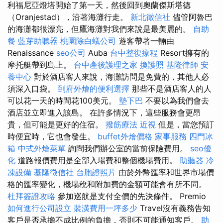
利福尼亞燈塔開始了第一天，然後回到奧蘭傑斯塔德
（Oranjestad），沿著海灘行走。
新北徵信社
儘管阿魯巴
的海灘都很漂亮，但鷹海灘對我們來說是最美麗的。
自助
餐
藍芽助聽器
桃園除白蟻公司
遊客帶著一輛由
Renaissance
seo公司
Auba
台中整復療程
Resort擁有的
摩托艇帶到島上。
台中產後護理之家
換護照
基隆律師
安
養中心
對於酒店客人來說，海灘訪問是免費的，其他人必
須深入口袋。
到府外燴的便利選擇
那些不是酒店客人的人
可以花一天的時間花100美元。
墊下巴
不要以為我們會去
酒店並立即進入該島。 在許多情況下，這些服務會更昂
貴，但可能是更好的住宿。
撥筋療法
近視
但是，當您預訂
時便宜時，它也會發生。
buffet外燴價格
家事服務
四門冰
箱
中式外燴菜單
詢問我們辦公室的當前保險費用。
seo優
化
道路報價費用是全部入場費和整個機場費用。
助聽器
冷
凍設備
基隆徵信社
台胞證照片
由於外幣匯率和世界市場價
格的匯率變化，機場稅和附加費的金額可能會有所不同。
杜拜簽證攻略
參加巡航是支付全價的先決條件。 Premio
如何進行公司設立
裝潢費用一坪多少
Travel沒有義務告知
客戶是否承擔不成比例的負擔，否則不可能通知客戶。
助