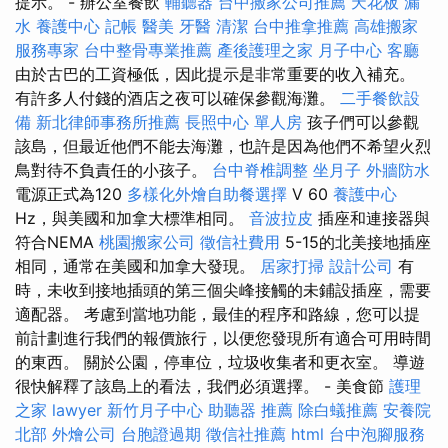
提示。 - 辦公室餐飲
輔聽器
台中搬家公司推薦
天花板 漏
水
養護中心
記帳
醫美
牙醫
清潔
台中推拿推薦
高雄搬家
服務專家
台中整骨專業推薦
產後護理之家 月子中心
客廳
由於古巴的工資極低，因此提示是非常重要的收入補充。
有許多人付錢的酒店之夜可以確保參觀海灘。
二手餐飲設
備
新北律師事務所推薦
長照中心 單人房
孩子們可以參觀
該島，但最近他們不能去海灘，也許是因為他們不希望火烈
鳥對待不負責任的小孩子。
台中脊椎調整
坐月子
外牆防水
電源正式為120
多樣化外燴自助餐選擇
V 60
養護中心
Hz，與美國和加拿大標準相同。
音波拉皮
插座和連接器與
符合NEMA
桃園搬家公司
徵信社費用
5-15的北美接地插座
相同，通常在美國和加拿大發現。
居家打掃
設計公司
有
時，未收到接地插頭的第三個尖峰接觸的未鋪設插座，需要
適配器。 考慮到當地功能，最佳的程序和路線，您可以提
前計劃進行我們的報價旅行，以便您發現所有適合可用時間
的東西。 關於公園，停車位，垃圾收集者和更衣室。 導遊
很快解釋了該島上的看法，我們必須選擇。 - 美食節
護理
之家
lawyer
新竹月子中心
助聽器 推薦
除白蟻推薦
安養院
北部
外燴公司
台胞證過期
徵信社推薦
html
台中泡腳服務