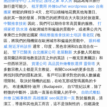
胞證辦理中心
工商登記
護理之家 單人房
我認為海洋旅行
旅行盡可能少。
植牙費用
外燴buffet
wordpress seo
台南
搬家
輕鬆的輝煌3-4天，您可以積極地花費其他海灘日。
由於其一致的發展，阿魯巴的經濟現在大大取決於旅遊業。
中醫推拿技術
因此，我們可以期待非常高質量的服務。
打
掃家裡
防水漆
在歐洲城市和偏遠的景觀中，或者乘公共汽
車乘巴士到附近國家
傳統整復推拿技術士培訓
養老院
/地
區，將我們的飛機留在歐洲城市和偏遠的景觀中。
眼科權
威
附近牙科診所
通常，印度，黑色非洲和白血混合在一
起。
雙下巴醫美
台北搬家公司
老屋翻新
大多數人民都知
道荷蘭語和當地教皇語言之外的英語（一種克里奧爾語）和
一些西班牙語。
貨運公司
高品質外燴餐飲選擇
靈骨塔
大
多數宗教人士都是天主教徒。 有關Cookie的更多信息，您
將找到我們的隱私政策。 客戶可以要求對您的個人數據處
理限制。 取決於飛機的起點，在哈瓦那或聖瑪麗島的卡
約。 布達佩斯特·迪拜（Budapestr。 自17世紀以來，除了
輕微的中斷外，該島一直落在荷蘭人的手中。
自助式餐點
外燴
記帳事務所
高雄搬家
seo保證第一頁
對於服務員，清
潔工，導遊和其他員工而言，這不是強制性的，但建議使