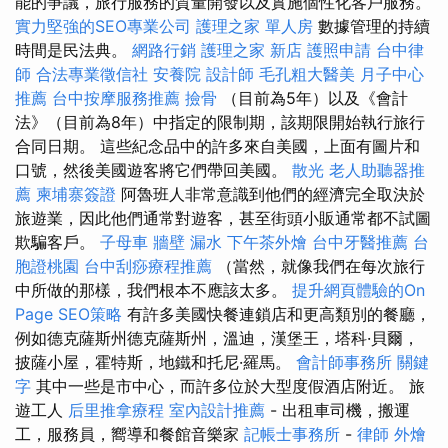
能的爭議，旅行服務的質量開發以及實施個性化客戶服務。
實力堅強的SEO專業公司
護理之家 單人房
數據管理的持續
時間是民法典。
網路行銷
護理之家 新店
護照申請
台中律
師
合法專業徵信社
安養院
設計師
毛孔粗大醫美
月子中心
推薦
台中按摩服務推薦
撿骨
（目前為5年）以及《會計
法》（目前為8年）中指定的限制期，該期限開始執行旅行
合同日期。 這些紀念品中的許多來自美國，上面有圖片和
口號，然後美國遊客將它們帶回美國。
散光
老人助聽器推
薦
柬埔寨簽證
阿魯班人非常意識到他們的經濟完全取決於
旅遊業，因此他們通常對遊客，甚至街頭小販通常都不試圖
欺騙客戶。
子母車
牆壁 漏水
下午茶外燴
台中牙醫推薦
台
胞證桃園
台中刮痧療程推薦
（當然，就像我們在每次旅行
中所做的那樣，我們根本不應該太多。
提升網頁體驗的On
Page SEO策略
有許多美國快餐連鎖店和更高類別的餐廳，
例如德克薩斯州德克薩斯州，溫迪，漢堡王，塔科·貝爾，
披薩小屋，霍特斯，地鐵和托尼·羅馬。
會計師事務所
關鍵
字
其中一些是市中心，而許多位於大型度假酒店附近。 旅
遊工人
后里推拿療程
室內設計推薦
- 出租車司機，搬運
工，服務員，嚮導和餐館音樂家
記帳士事務所
-
律師
外燴