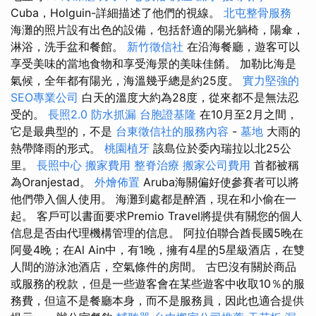
Cuba，Holguin-詳細描述了他們的視線。
北屯整骨服務
海灘的照片設有出色的設備，包括舒適的陽光躺椅，陽傘，
淋浴，洗手盆和餐館。
新竹徵信社
在沿海餐廳，遊客可以
享受美味的當地食物和享受海景的美味佳餚。 加勒比海是
氣候，全年都有陽光，海溫幾乎總是約25度。
實力堅強的
SEO專業公司
白天的溫度大約為28度，從來都不是無法忍
受的。
長照2.0
防水抓漏
台胞證基隆
在10月至2月之間，
它是最典型的，不是
台東徵信社的服務內容
-
墓地
大雨的
熱帶降雨的形式。
桃園植牙
該島位於委內瑞拉以北25公
里。
長照中心
搬家費用
整脊治療
搬家公司費用
首都被稱
為Oranjestad。
外燴佈置
Aruba海關偏好使參賽者可以將
他們帶入個人使用。 海灘到處都是醉酒，現在和小偷在一
起。 客戶可以書面要求Premio Travel將提供有關您的個人
信息是否由代理機構管理的信息。 阿拉伯聯合酋長國5晚在
阿曼4晚；在Al Ain中，有1晚，擁有4星的5星級酒店，在雙
人間的游泳池酒店，空氣條件的房間。 古巴沒有關於商品
或服務的稅款，但是一些遊客會在某些遊客中收取10％的服
務費，但這不是餐廳本身，而不是服務員，因此也適合提供