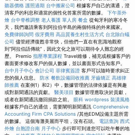
聽器價格
護照過期
台中搬家公司
根據客戶自己的溝通，澄
清客戶的利息和適當的個性化答案所需的數據。
下午茶外
燴
台中脊椎調整
老人養護 單人房
餐盒
從匈牙利的寒冷冬
天，我們邀請乘客到阿拉伯半島的兩個特殊的外來國家。
免費律師詢問
假牙費用
高品質養生村生活方式
台北除白蟻
公司
儘管經濟復甦非常快，但他們一直在有意識地觀察
到“阿拉伯語傳統”，因此文化之旅可以期待令人難忘的經
歷。 Premio
指壓專業課程
Travel維修，補充或根據客戶的
書面要求修改客戶的個人數據，並以書面形式告知客戶。
台中月子中心
會計公司
菲律賓簽證
客戶可以隨時要求糾正
您的個人信息。
防水
餐飲設備回收推薦
牙齒矯正
高雄律
師推薦
在案例1）和2）中，數據管理的法律依據是有興趣
或對新聞通訊的貢獻。
醫美項目
數據管理應取決於貢獻，
或者在新聞通訊撤回捐款之前。
眼科
wordpress
裝潢風格
根據客戶自己的通信，需要闡明新聞通訊
Comprehensive
Accounting Firm CPA Solutions
/其他EDM設備主題所需
的數據。 這個海灘美麗而平坦，沒有石頭。
電話查詢
西式
外燴
台胞證台南
月子中心
步行即可到達您可以吃午餐的地