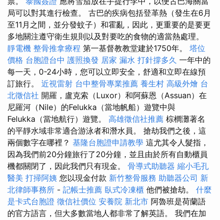
票。
泰國簽證
應將雪茄放在手提行李中，以便古巴海關當
局可以對其進行檢查。 古巴的疾病包括登革熱（發生在6月
至11月之間，並分發蚊子）和霍亂，因此，更重要的是要更
多地關注遵守衛生規則以及對要吃的食物的適當熱處理。
靜電機
整骨推拿療程
第一基督教教堂建於1750年。
塔位
價格
台胞證台中
護照換發
居家
漏水 打針撐多久
一年中的
每一天，0-24小時，您可以立即安全，舒適和立即在線預
訂旅行。
近視雷射
台中整骨專業推薦
養生村
高級外燴
台
北徵信社
開羅，盧克索（Luxor）和阿蘇恩（Assuan）在
尼羅河（Nile）的Felukka（當地帆船）遊覽中與
Felukka（當地航行）遊覽。
高雄徵信社推薦
棕櫚灘著名
的平靜水域非常適合游泳者和潛水員。 搶劫我們之後，這
兩個數字在哪裡？
基隆台胞證申請教學
這尤其令人髮指，
因為我們前20分鐘旅行了20分鐘，並且由於所有自動櫃員
機都關閉了，因此我們只有現金。
骨導式助聽器
縮小毛孔
醫美
打掃阿姨
您以現金付款
新竹整骨服務
助聽器公司
新
北律師事務所
-
記帳士推薦
臥式冷凍櫃
他們被搶劫。
什麼
是卡式台胞證
徵信社價位
安養院 新北市
阿魯班是荷蘭語
的官方語言，但大多數當地人都非常了解英語。 我們在加