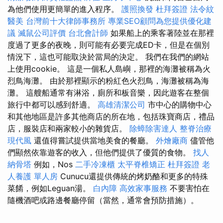
為他們使用更簡單的進入程序。
護照換發
杜拜簽證
法令紋
醫美
台灣前十大律師事務所
專業SEO顧問為您提供優化建
議
滅鼠公司評價
台北會計師
如果船上的乘客著陸並在那裡
度過了更多的夜晚，則可能有必要完成ED卡，但是在個別
情況下，這也可能取決於當局的決定。 我們在我們的網站
上使用cookie。 這是一個私人島嶼，那裡的海灘被稱為火
烈鳥海灘。 由於那裡顯示的粉紅色火烈鳥，海灘被稱為海
灘。 這艘船通常有淋浴，廁所和板音樂，因此遊客在整個
旅行中都可以感到舒適。
高雄清潔公司
市中心的購物中心
和其他地區是許多其他商店的所在地，包括珠寶商店，禮品
店，服裝店和兩家較小的雜貨店。
除蟑除害達人
整脊治療
現代風
還值得嘗試提供當地美食的餐廳。
外燴廠商
儘管他
們顯然依靠遊客的收入，但他們提供了優質的食物。
找人
納骨塔
例如，Nos
二手冷凍櫃
太平脊椎矯正
杜拜簽證
老
人養護 單人房
Cunucu還提供傳統的烤奶酪和更多的特殊
菜餚，例如Leguan湯。
白內障
高效家事服務
不要害怕在
隨機酒吧或路邊餐廳停留（當然，通常會預防措施）。