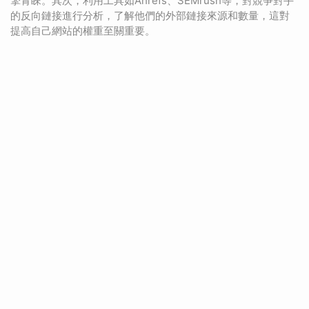
擎青睞。其次，利用工具如Ahrefs、SEMrush等，對競爭對手
的反向鏈接進行分析，了解他們的外部鏈接來源和數量，這對
提高自己網站的權重至關重要。