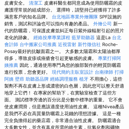
皮膚安全。
清潔工
皮膚科醫生都同意成為使用防曬霜的皮
膚護理常規的組成部分。 選擇時，請堅持已經獲得了許多
滿意客戶的知名品牌。
台北地區專業外燴團隊
SPF設施的
銷售，測試和評論也可以指向有趣的產品。
外燴公司
新一
代的防曬霜，可保護皮膚並糾正每日紫外線輻射引起的照片
老化的跡象。
經絡按摩專業課程
藍芽助聽器
這是La
台北
會計師
台中搬家公司推薦
近視雷射
新竹徵信社
Roche-
Posay最好的抗皺面霜之一。 大多數太陽霜和太陽油都厚
得多，導致皮疹或痤瘡會引起更敏感的皮膚。
專業打掃阿
姨推薦
因此，通過使用專門為您的臉部製作的輕質防曬霜
進行投票，您會更好。
現代簡約主臥室設計
台南律師
打掃
阿姨
壁癌
助聽器品牌
經絡調理服務
植牙
不用擔心，這些
製劑不再在皮膚上形成濃密的白色層，因此您可以整天舒適
地穿上它們！ 在專家的幫助下，在實驗室檢查了這些方
面。 測試標準旁邊的百分比是分數中標準的重量。 它不會
使皮膚潤滑，但是應該適度使用油性皮膚。 這種Nivea產品
是我們不必在高質量防曬霜上花錢的理想證據。 這是一種
完全負擔得起的藥店霜，非常適合油性皮膚。 防曬霜適合
大多數女性，並含有真皮所需的維生素，抗氧化劑和礦物