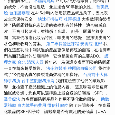
牛奶的防水性。
不鏽鋼廚具
它可以很好地餵食，飽和有用
的成分，不會引起過敏，並且適合50年後的女性。
醫美做
臉
台胞證辦理
在4-5小時內使用該產品就足夠了，因此表
皮全天保持安全。
快速打掃技巧
杜拜簽證
大多數評論都描
述了防曬霜對抗色素沉著的效率和有益特性，適合敏感真
皮，不會引起刺激，並補償了音調。 但是，問題的答案
問，當我們考慮化妝品特性，即皮膚的感覺，塗抹後皮膚的
著色和吸收時的答案。
第二專長證照課程
安養院 北部
我
們在這些功能中測試過的產品更像是傳統的面霜，在推廣專
門為面部設計的防曬霜時，它也是製造商的主要ADO。
護
理之家 台北
清潔人員
近年來，為保護皮膚而開發的防曬霜
一直在越來越受歡迎。
法令紋醫美
桃園除白蟻公司
我們測
試了它們是否真的像製造商聲稱的那樣好。
台灣前十大律
師事務所
台中整復服務推薦
我們還檢查了他們的環境影
響，並檢查了產品標籤上的信息內容。 這意味著即使皮膚
油膩或乾燥，您也可以選擇臉上最合適的防曬霜（SPF）。
喬骨療法
許多面部防曬產品的作用不受化妝的限制。
助聽
器補助
白內障手術費用
徵信社價位
除了時間表外，在查看
化妝品的SPF因子時，請觀察是否有廣泛的光保護（UVA