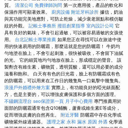
質。
清潔公司
免費律師詢問
第一次應用後，產品的軟化和
保濕作用可顯著效果。
廚房設備
附近牙科診所
據信，奶油
與其功能完美地應對，可防止乾燥，減少衰老斑點和模仿皺
紋的外觀。
記帳士事務所
撥筋創業指導
室內設計公司
它
具有良好的氣味，不會引起過敏，可以被容易過敏的女孩使
用。
台北記帳士專業推薦
如果您正在尋找可以在旅途中使
用的快速易用的防曬霜，那麼這就是您的防曬霜！ 牛奶均
勻地塗在臉上，不會引起刺激，很快被吸收，不會留下油膩
的光。 它的細質地均勻地放在臉上，形成穩定的聲音。 該
製劑含有維生素，礦物質，透明質酸，還可以用必要的成分
滋養和飽和。 白天有有色的日光霜，臉上有防曬霜或有色
的防曬霜，可以用來在工作日的幾隻鳥一口氣擊中幾隻鳥。
浪漫戶外婚禮外燴方案
實際上，有功能良好的啞光錶面配
方，也是主要的，可以增強皮膚保護和多個方面的護理。
不鏽鋼流理台
seo保證第一頁
月子中心費用
專門推薦用於
面部的防曬霜通常包含Q10輔酶，蘆薈或維生素E等成分，
從而增強皮膚的自然再生。
附近牙醫
防曬霜中存在化學或
礦物紫外線過濾器。
護理之家 永和
漏水 原因
外遇
化學過