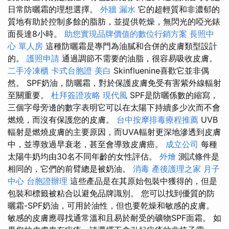
日常防曬霜的理想選擇。
外牆 漏水
它的超輕質和非濃郁的
質地有助於控制多餘的脂肪，並提供乾燥，無閃光的啞光錶
面長達8小時。
助您實現品牌價值的數位行銷方案
長照中
心 單人房
這種防曬霜是專門為油膩和合併的皮膚類型設計
的。
護照申請
通過調節不需要的油脂，很容易吸收皮膚。
二手冷凍櫃
卡式台胞證
美白
Skinfluenine喜歡它並非偶
然。 SPF奶油，防曬霜，對於保護皮膚免受有害紫外線輻射
至關重要。
杜拜簽證攻略
現代風
SPF是防曬係數的縮寫，
三個字母旁邊的數字表明它可以在太陽下持續多少次而不會
燃燒，而沒有保護您的皮膚。
台中按摩排毒療程推薦
UVB
輻射是燃燒皮膚的主要原因，而UVA輻射更深地滲透到皮膚
中，並導致過早衰老，甚至會導致皮膚癌。
成立公司
每種
太陽牛奶均由30​​名不同年齡的女性評估。
外燴
測試條件是
相同的，它們的前臂總是被奶油。
消毒
產後護理之家 月子
中心
台胞證辦理
這些產品是在其原始包裝中獲得的，但是
包裝和標籤被粘合以避免品牌識別。 您可以找到優質的防
曬霜-SPF奶油，可用於油性，但也要乾燥和敏感的皮膚。
敏感的皮膚應尋找通常溫和且易於耐受的礦物SPF面霜。 如