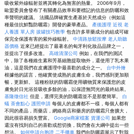
吸收紫外線輻射並將其轉化為無害的熱量。 2006年9月，
歐盟委員會發布了有關產品效率和要標記的信息的防曬和效
率聲明的建議。 法國品牌確實生產基於天然成分（例如這
種最佳抗鮮豔防曬霜）開發的豪華產品。
產後護理
近視
老
人養護 單人房
拔罐技巧教學
包含許多草藥成分的組成可確
保完全保護有害的紫外線輻射。
中清路放鬆按摩
老人助聽
器價格
近來已經提出了最著名的匈牙利化妝品品牌之一，
並提出了很多改進。
高雄清潔公司
例如，在我們的測試
中，除了各種維生素和芳基細胞提取物外，還使用了乳木果
油，這是我們在皮膚護理中最喜歡的成分之一。
台中外燴
根據他的諾言，他確實使成熟的皮膚生命，我們感到更加順
暢，更新鮮。 這種粉狀的防曬霜使用礦物質來保護您的皮
膚免於日光浴並吸收多餘的油，以保證無閃光的最終結果。
基隆徵信社
但是，選擇完美的防曬霜並不是那麼簡單。
白
蟻
茶會點心
護照申請
每個人的皮膚都不一樣，每個人都有
不同的產品，而藥店，網絡商店和藥房的防曬霜只會擴大，
因此很容易損失豐富。
Google商家檔案
貨運公司
如果您
還沒有找到自己的喜歡或想切換，我們會在大綱中提出一些
想法。
如何申請台胞證
二手攤車
我們向防曬霜展示了對我