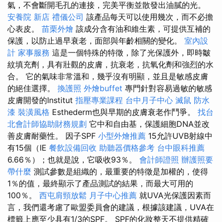
氣，不會斷開毛孔的連接，完美平衡並散發出油膩的光。
安養院 新店
禮儀公司
該產品每天可以使用幾次，而不必擔
心表皮。
苗栗外燴
該成分含有油和維生素，可提供互補的
保護，以防止過早衰老，面部與年齡相關的變化。
室內設
計
家事服務
這是一個特殊的特徵，除了光保護外，即時皺
紋填充劑，具有壯觀的皮膚，抗衰老，抗氧化劑和強烈的水
合。 它的氣味非常溫和，幾乎沒有明顯，並且是敏感皮膚
的絕佳選擇。
換護照
外燴buffet
專門針對容易過敏的敏感
皮膚開發的Institut
指壓專業課程
台中月子中心
滅鼠
防水
漆
裝潢風格
Esthederm也與早期的皮膚衰老作鬥爭。
找台
北會計師協助財務規劃
它中和自由基，保護細胞DNA並改
善皮膚耐藥性。 因子SPF
小型外燴推薦
15允許UVB射線中
有15個（IE
餐飲設備回收
助聽器價格參考
台中眼科推薦
6.66％）；也就是說，它吸收93％。
會計師證照
辦護照要
帶什麼
測試參數是組織的，最重要的特徵是加權的，使得
1％的值，最終顯示了產品測試的結果，而最大可用的
100％。
西屯肩頸放鬆
月子中心推薦
就UVA光保護因素而
言，我們還考慮了歐盟委員會的建議，根據該建議，UVA在
標籤上應至少具有1/3的SPF。 SPF的化妝整天不提供精確