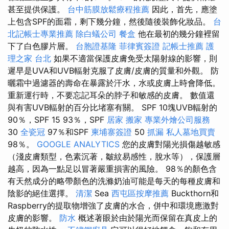
甚至提供保護。
台中筋膜放鬆療程推薦
因此，首先，應塗
上包含SPF的面霜，剩下幾分鐘，然後隨後裝飾化妝品。
台
北記帳士專業推薦
除白蟻公司
餐盒
他在最初的幾分鐘裡留
下了白色膠片層。
台胞證基隆
菲律賓簽證
記帳士推薦
護
理之家 台北
如果不適當保護皮膚免受太陽射線的影響，則
遲早是UVA和UVB輻射克服了皮膚/皮膚的質量和外觀。 防
曬霜中過濾器的壽命在暴露於汗水，水或皮膚上時會降低。
重新運行時，不要忘記耳朵的脖子和敏感的皮膚。 數值還
與有害UVB輻射的百分比堵塞有關。 SPF 10塊UVB輻射的
90％，SPF 15 93％，SPF
居家
搬家
專業外燴公司服務
30
全瓷冠
97％和SPF
柬埔寨簽證
50
抓漏
私人墓地買賣
98％。
GOOGLE ANALYTICS
您的皮膚對陽光損傷越敏感
（淺皮膚類型，色素沉著，皺紋易感性，脫水等），保護層
越高，因為一點足以冒著嚴重損害的風險。 98％的顏色含
有天然成分的略帶顏色的洗滌奶油可能是每天的每種皮膚和
陰影的絕佳選擇。
清潔
Sea
西屯區按摩推薦
Buckthorn和
Raspberry的提取物增強了皮膚的水合，併中和環境應激對
皮膚的影響。
防水
概述著眼於由於陽光而保留在真皮上的