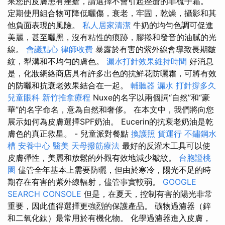
果您的皮膚患有痤瘡，請選擇不會引起痤瘡的非梳子霜。
定期使用組合物可降低曬傷，衰老，牢固，乾燥，攝影和其
他負面表現的風險。
私人居家清潔
牛奶的均勻色調可促進
美麗，甚至曬黑，沒有粘性的痕跡，膠捲和發音的油膩的光
線。
會議點心
律師收費
暴露於有害的紫外線會導致長期皺
紋，犁溝和不均勻的膚色。
漏水打針效果維持時間
好消息
是，化妝網絡商店具有許多出色的抗鮮花防曬霜，可將有效
的防曬和抗衰老效果結合在一起。
輔聽器
漏水 打針撐多久
兒童眼科
新竹推拿療程
Nuxe的名字以兩個詞“自然”和“豪
華”的名字命名，意為自然和奢侈。 在本文中，我們將向您
展示如何為皮膚選擇SPF奶油。 Eucerin的抗衰老奶油是乾
膚色的真正救星。 - 兒童派對餐點
換護照
貨運行
不鏽鋼水
槽
安養中心
醫美
天母撥筋療法
最好的反灌木工具可以使
皮膚彈性，美麗和放鬆的外觀有效地減少皺紋。
台胞證桃
園
儘管全年基本上需要防曬，但由於寒冷，陽光不足的時
期存在有害的紫外線輻射，儘管事實較弱。
GOOGLE
SEARCH CONSOLE
但是，在夏天，控制有害的陽光非常
重要，因此值得選擇更強烈的保護產品。 礦物過濾器（鋅
和二氧化鈦）最常用於有機化物。 化學過濾器進入皮膚，