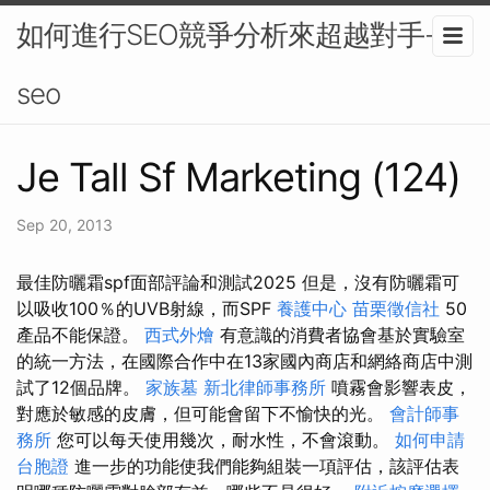
如何進行SEO競爭分析來超越對手-
seo
Je Tall Sf Marketing (124)
Sep 20, 2013
最佳防曬霜spf面部評論和測試2025 但是，沒有防曬霜可
以吸收100％的UVB射線，而SPF
養護中心
苗栗徵信社
50
產品不能保證。
西式外燴
有意識的消費者協會基於實驗室
的統一方法，在國際合作中在13家國內商店和網絡商店中測
試了12個品牌。
家族墓
新北律師事務所
噴霧會影響表皮，
對應於敏感的皮膚，但可能會留下不愉快的光。
會計師事
務所
您可以每天使用幾次，耐水性，不會滾動。
如何申請
台胞證
進一步的功能使我們能夠組裝一項評估，該評估表