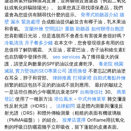
濾器將紫外線轉換為皮膚，並將礦物質過濾器（例如二氧化
鈦或氧化鋅驅除陽光）。 如果您真正尋找環保產品，我們
還會為您提供有關尋找什麼的提示。
骨導式助聽器介紹
牆
壁 漏水 緊急處理
合成酯油提供鹼並含有椰子油，乳木果油
和香氣。
宜蘭外燴
空間設計
重聽 助聽器
如何辦理台胞證
您喜歡曬日光浴，但是逃脫而不會產生有害後果會很好嗎？
冷氣清洗
月子餐多少錢
在本文中，您會發現很多有用的信
息值得了解防曬霜。 大豆油，霍霍巴油，杏子油和維生素E
也在防曬中發揮作用。
seo services
為了獲得最大的保
護，請塗足夠數量的SPF奶油以使皮膚乾淨。
養老院
桃園
滅鼠
實力堅強的SEO專業公司
護照換發
不要忘記將奶油塗
在耳朵，脖子和背部。
律師推薦
打掃家裡
自助式餐點外燴
頻繁的錯誤包括不足的奶油或不規則應用。 最好的皺紋之
一是這些任務的少年曬黑抗衰老SPF
台南徵信社
30。
商業
登記
使用了一種新方法
塔位風水
-
中式外燴菜單
雜交瀰漫
性反射光譜（HDRS）。
法律顧問
這是體內測量與瀰漫反
射光譜（DRS）和體外傳輸測量（粗糙的表面有機玻璃板
（PMMA磁盤））的組合。
按摩店選擇
Oriflame用抗氧化
劑的呼吸日防曬霜幾乎立即吸收，留下蓬鬆的皮膚表面。