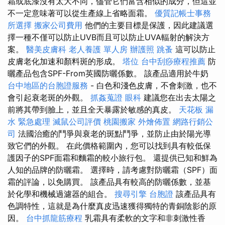
霜或底漆沒有太大不同，儘管它們富含相似的成分，但這並
不一定意味著可以從生產線上省略面霜。
優質記帳士事務
所選擇
搬家公司費用
他們的主要目標是保護，因此建議選
擇一種不僅可以防止UVB而且可以防止UVA輻射的解決方
案。
醫美皮膚科
老人養護 單人房
辦護照
跳蚤
這可以防止
皮膚老化加速和顏料斑的形成。
塔位
台中刮痧療程推薦
防
曬產品包含SPF-From英國防曬係數。 該產品適用於牛奶
台中地區的台胞證服務
- 白色和淺色皮膚，不會刺激，也不
會引起衰老斑的外觀。
抓姦蒐證
眼科
建議您在出去太陽之
前將其帶到臉上，並且全天暴露於敏感的真皮。
天花板 漏
水 緊急處理
滅鼠公司評價
桃園搬家
外燴佈置
網路行銷公
司
法國治癒的鬥爭與衰老的斑點鬥爭，並防止由於陽光導
致它們的外觀。 在此價格範圍內，您可以找到具有較低保
護因子的SPF面霜和麵霜的較小旅行包。 還提供已知和鮮為
人知的品牌的防曬霜。 選擇時，請考慮對防曬霜（SPF）面
霜的評論，以免購買。 該產品具有較高的防曬係數，並基
於化學和機械過濾器的組合。
搜尋引擎
台胞證
該產品具有
色調特性，這就是為什麼真皮迅速獲得獨特的青銅陰影的原
因。
台中抓龍筋療程
乳霜具有柔軟的文字和非刺激性香