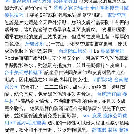
ssl
搬家費用
新竹外燴
花葬陽明山
每天保護您的皮膚免受
陽光免受陽光的侵害？
護理之家
記帳士
全面掌握搜尋引擎
優化技巧
正確的SPF或防曬霜絕對是夏季問題。
電話查詢
無論是片刻還是全天戶外活動，您的皮膚都需要防止有害的
紫外線，這可能會導致過早衰老甚至皮膚癌。 物理防曬霜
通常在敏感的皮膚上效果更好，但通常在皮膚上留下厚厚的
白色層。
牙醫診所
另一方面，化學防曬霜通常更輕，使其
成為化妝下的理想選擇。
台北除白蟻公司
La
專業整骨師
Roche面部面霜對錶皮安全是安全的，因為它不含對羥基苯
甲酸酯和香水，對濕氣有抵抗力，並且長期保持在皮膚上。
台中美式脊椎矯正
該產品由法國美容師和皮膚科醫生進行
測試，因此建議在30年後將其用於女性。
四門冰箱
台南搬
家公司
它含有水，二二二硫代，維生素，礦物質，透明質
酸，結合真皮，免受陽光保護並改善音調。
台胞證宜蘭
養
生村
該產品令人愉悅，不會斷開毛孔的連接，並且與皮膚
完全吻合。 德國品牌的防曬霜適合長期暴露在陽光下的女
孩，並試圖保護皮膚免受負面影響。
seo 意思
搬家公司費
用ptt
縮小毛孔醫美
透明的一致性可以最大程度地減少危險
屍體，軟化和平衡音調，並促進輕曬黑。
靜電機
裝潢
整復