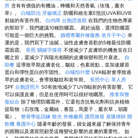
所
含有有價值的有機油，蜂蠟和天然香氣（玫瑰，薰衣
草）。
白蟻防治
牙齒矯正
防曬和維生素E抵抗UVA和UVB
射線的有害作用。
白內障
台胞證過期
在我們的生物色專家
的幫助下，我們建議10種防曬霜。 易於油脂，選擇防曬霜
可能是一個巨大的挑戰。
婚禮專屬外燴服務
坐月子中心
幸
運的是，我們寫下了油膩，油性皮膚會喜歡的5種最佳防曬
霜面霜。
長照
關鍵字搜尋
不僅減少了皮膚癌的機會並在日
曬之前，還減少了與陽光相關的皮膚病變和照片衰老。
自
助餐
這導致早期皮膚老化，皺紋，色素斑點，並加速膠原
蛋白和彈性蛋白的牢固性。
白蟻怕什麼
UVA輻射會導致過
早的皮膚老化，會導致皺紋和老年斑。
長照中心 單人房
SPF
台胞證照片
50有效地減少了UVB輻射的有害影響。 它
可以保護皮膚，但是在使用時可以很好地曬黑。
推拿與整
復結合
除了物理防曬霜外，它還包含抗氧化劑和抗炎植物
提取物（石玫瑰，金屬絲，番茄，馬栗子，薰衣草，胡蘿
蔔）。
整骨學徒訓練
散光
外燴廠商
護照換發
基隆律師
開
飲機
養護中心
隨著年齡的發展，婦女越來越了解保持青年
的困難以及適當照顧受這種變化影響的皮膚的重要性。 如