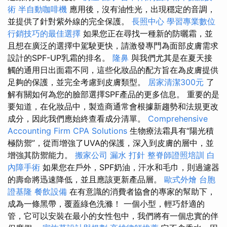
術
半自動咖啡機
應用後，沒有油性光，出現穩定的音調，
並提供了針對紫外線的完全保護。
長照中心
學習專業數位
行銷技巧的最佳選擇
如果您正在尋找一種新的防曬霜，並
且想在廣泛的選擇中駕駛更快，請激發專門為面部皮膚需求
設計的SPF-UP乳霜的排名。
隆鼻
與我們尤其是在夏天接
觸的通用日出面霜不同，這些化妝品的配方旨在為皮膚提供
足夠的保護，並完全考慮到皮膚類型。
居家清潔300元
了
解有關如何為您的臉部選擇SPF產品的更多信息。 重要的是
要知道，在化妝品中，製造商通常會根據新趨勢和法規更改
成分，因此我們應始終查看成分清單。
Comprehensive
Accounting Firm CPA Solutions
生物療法霜具有“陽光積
極防禦”，從而增強了UVA的保護，深入到皮膚的層中，並
增強其防禦能力。
搬家公司
漏水 打針
整脊師證照培訓
白
內障手術
如果您在戶外，SPF奶油，汗水和毛巾，則過濾器
的壽命將迅速降低，並且應該更新產品層。
歐式外燴
台胞
證基隆
餐飲設備
在有意識的消費者協會的專家的幫助下，
成為一條黑帶，覆蓋綠色洗滌！ 一個小型，輕巧舒適的
管，它可以安裝在最小的女性包中，我們將有一個忠實的伴