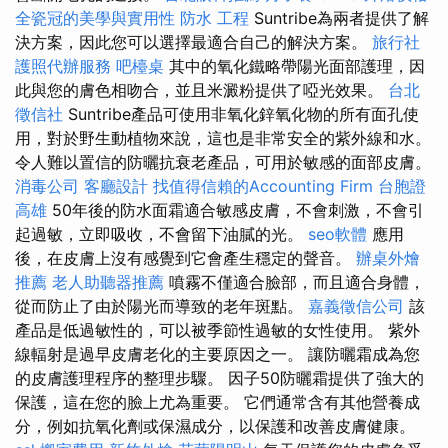
全瓷冠的美學與實用性
防水 工程
Suntribe為兩者提供了解
決方案，因此您可以選擇最適合自己的解決方案。
旅行社
護照代辦服務
吧檯桌
其中的氧化鐵略帶陽光面部護理，因
此與您的膚色相吻合，並且米澱粉提供了啞光效果。
台北
徵信社
Suntribe產品可使用非氧化鋅氧化物的所有面孔使
用，對於野生動植物來說，這也是非常安全的紫外線和水。
令人難以置信的防曬抗衰老產品，可用於敏感的面部皮膚。
消毒公司
客廳設計
找值得信賴的Accounting Firm
台胞證
高雄
50年後的防水面霜適合敏感皮膚，不會刺激，不會引
起過敏，立即吸收，不會留下油膩的光。
seo軟體
應用
後，在皮膚上沒有感覺到它會產生穩定的聲音。
辦桌外燴
推薦
老人助聽器推薦
噴霧不僅適合臉部，而且適合身體，
從而防止了由於陽光而導致的老年斑點。
嘉義徵信公司
該
產品是低過敏性的，可以被季節性過敏的女性使用。 紫外
線輻射是過早皮膚老化的主要原因之一。 讓防曬霜成為您
的皮膚護理程序的整理步驟。 因子50防曬霜提供了強大的
保護，這在您的臉上尤為重要。 它們通常含有其他營養成
分，例如抗氧化劑或保濕成分，以保護和改善皮膚健康。