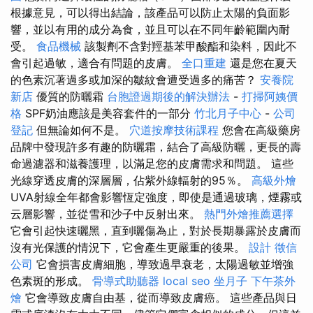
根據意見，可以得出結論，該產品可以防止太陽的負面影
響，並以有用的成分為食，並且可以在不同年齡範圍內耐
受。
食品機械
該製劑不含對羥基苯甲酸酯和染料，因此不
會引起過敏，適合有問題的皮膚。
全口重建
還是您在夏天
的色素沉著過多或加深的皺紋會遭受過多的痛苦？
安養院
新店
優質的防曬霜
台胞證過期後的解決辦法
-
打掃阿姨價
格
SPF奶油應該是美容套件的一部分
竹北月子中心
-
公司
登記
但無論如何不是。
穴道按摩技術課程
您會在高級藥房
品牌中發現許多有趣的防曬霜，結合了高級防曬，更長的壽
命過濾器和滋養護理，以滿足您的皮膚需求和問題。 這些
光線穿透皮膚的深層層，佔紫外線輻射的95％。
高級外燴
UVA射線全年都會影響恆定強度，即使是通過玻璃，煙霧或
云層影響，並從雪和沙子中反射出來。
熱門外燴推薦選擇
它會引起快速曬黑，直到曬傷為止，對於長期暴露於皮膚而
沒有光保護的情況下，它會產生更嚴重的後果。
設計
徵信
公司
它會損害皮膚細胞，導致過早衰老，太陽過敏並增強
色素斑的形成。
骨導式助聽器
local seo
坐月子
下午茶外
燴
它會導致皮膚自由基，從而導致皮膚癌。 這些產品與日