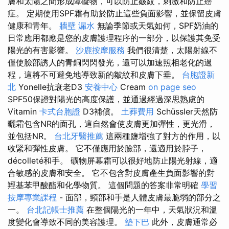
膚和太陽之間形成障礙物，可以防止皺紋，刺激和防止癌
症。 定期使用SPF霜有助於防止這些負面影響，並保留皮膚
健康和青年。
牆壁 漏水
無論季節或天氣如何，SPF奶油的
日常應用都應是您的皮膚護理程序的一部分，以保護其免受
陽光的有害影響。
沙鹿按摩服務
我們很清楚，太陽射線不
僅使臉部誘人的青銅閃閃發光，還可以加速照相老化的過
程，這將不可避免地導致新的皺紋和皮膚下垂。
台胞證新
北
Yonelle抗衰老D3
安養中心
Cream
on page seo
SPF50保證對陽光的高度保護，並通過經過深思熟慮的
Vitamin
卡式台胞證
D3補償。
土葬費用
Schüssler天然防
曬霜包含NR的面孔，這自然會使皮膚更加彈性，更光滑，
並包括NR。
台北牙醫推薦
這兩種鹽增強了對方的作用，以
收緊和彈性皮膚。 它不僅應用於臉部，還適用於脖子，
décolleté和手。 礦物屏幕霜可以很好地防止陽光射線，適
合敏感的皮膚和安全。 它不包含對皮膚產生負面影響的對
羥基苯甲酸酯和化學物質。 這個問題的答案非常明確
學習
按摩專業課程
- 面部，頸部和手是人體皮膚最脆弱的部分之
一。
台北記帳士推薦
在整個陽光的一年中，天氣狀況和溫
度變化會導致不同的美容護理。
墊下巴
此外，皮膚通常必