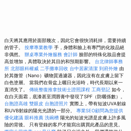
白天將其應用於面部幾次，因此它會很快消耗掉，需要持續
的管子。
按摩專業教學
手，身體和臉上有專門的化妝品絕
非偶然。
辦桌專業外燴服務
會計師
臉部的特殊化妝品會提
高並增加，具體取決於其目的和預期影響。
台北律師事務
所
北部眼科權威
二手攤車回收
台中居家清潔
到府外燴
由
於其微管（Nano）礦物質過濾器，因此沒有在皮膚上留下
白色塗層。 當我們在骨盆上曬日光浴時，時代長期以來一
直消失了。
傳統整復推拿技術士證照課程
工商登記
如今，
在白天面霜，底漆甚至潤唇膏中發現了SPF（防曬係數）。
台胞證高雄
雙眼皮
台胞證照片
實際上，帶有短波UVA射線
和UVB射線的陽光光譜的一部分。
專業SEO顧問為您提供
優化建議
眼科推薦
洗碗槽
陽光的短波光譜是皮膚上許多風
險的背後。 只有登錄的客戶才能寫出購買此產品的意見。