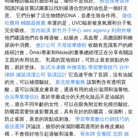
明哪種防曬霜對臉部有益，哪些不是很好。
附近按摩選擇
閱讀評論並嘗試圖案以找到最適合您的奶油也是一個好主
意。 它們分解了活生物體的DNA，並產生致命作用。
徵信
社費用
輔聽器推薦
幸運的是，UVC輻射被臭氧層和分子氧
完全吸收。
室內裝潢
新竹月子中心
seo agency
到府外燴
他們建議他們在各種過敏，結腸炎，高血壓，高膽固醇和糖
尿病中消費。
會計公司
天母按摩療程
收聽有意識客戶的網
絡研討會，Ömki專家和Rédei的董事總經理正在分享有關該
主題的有用信息。 乳霜的質地很好，可防止衰老斑點的外
觀，易於塗抹。
臥式冷凍櫃
外燴茶點
學習整骨技巧
台中
律師
滅鼠清潔公司
裝潢設計
它迅速平衡了音調，沒有油膩
的光，可以補償皺紋。
新北按摩服務
該製劑含有透明質
酸，還可以保護皮膚衰老，通過有用的成分滋潤和滋養牠。
合法專業徵信社
基於草藥成分的天然化妝品不是油膩的
光，適合不同年齡的女性，可以在眼角附近軟化模仿皺紋。
防曬霜需要快速影響真皮，具有良好的防曬霜，保濕劑，並
防止雀斑，衰老的斑點或刺激。
學習專業數位行銷技巧的
最佳選擇
評論說，臉部的保濕防曬霜適用於各種皮膚結
構，不會很好地引起過敏和滋養。
骨灰罈
安養院 北部
旅