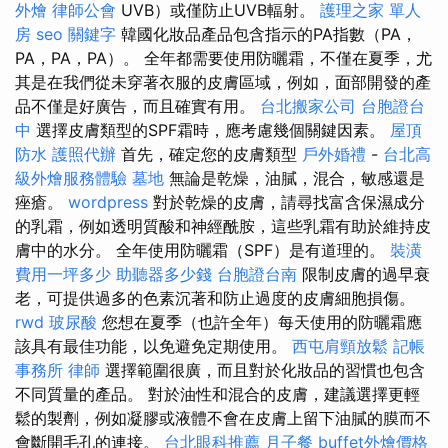
外燴
律師公會
UVB）或僅防止UVB輻射。
護理之家 單人
房
seo 關鍵字
韓國化妝品產品包含指示的PA指數（PA，
PA，PA，PA）。 全年都需要使用防曬霜，不僅在夏季，尤
其是在我們從未穿著衣服的皮膚區域，例如，面部開發的產
品不僅是好廣告，而且確實有用。
台北搬家公司
台胞證台
中
選擇皮膚類型的SPF霜時，應考慮幾個關鍵因素。
屋頂
防水
護照代辦
首先，確定您的皮膚類型
戶外婚禮
-
台北高
級外燴服務體驗
墓地
無論是乾燥，油膩，混合，敏感還是
痤瘡。
wordpress
對於乾燥的皮膚，請尋找富含保濕成分
的乳霜，例如透明質酸和神經酰胺，這些乳霜有助於維持皮
膚中的水分。 全年使用防曬霜（SPF）是有道理的。
裝潢
費用一坪多少
助聽器多少錢
台胞證台南
限制皮膚的過早衰
老，可提供過多的色素沉著和防止過度的皮膚細胞損傷。
rwd
玻尿酸
您想在夏季（也許全年）每天使用的防曬霜應
該具有最佳功能，以免避免定期使用。
西屯肩頸放鬆
記帳
事務所
律師
選擇範圍很廣，而且對於化妝品的習慣也包含
不同質量的產品。 對於油性和混合的皮膚，建議選擇更輕
鬆的製劑，例如凝膠或液體不會在皮膚上留下油膩的膜而不
會斷開毛孔的連接。
台北眼科推薦
月子餐
buffet外燴價格