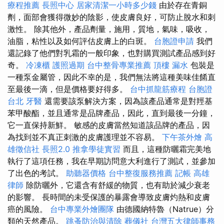
療程推薦
長照中心
居家清潔一小時多少錢
由於存在青銅
劑，面部會獲得微妙的陰影，使皮膚良好，可防止脫水和刺
激性。 除其他外，產品劑量，施用，質地，氣味，吸收，
油脂，粘性以及如何評估皮膚上的白斑。
台胞證申請
我們
還記錄了他們對乳霜的一般印象，也對購買測試產品感到好
奇。
冷凍櫃
護照過期
台中整骨專業推薦
頂樓 漏水
包裝是
一種泵金屬管，因此不幸的是，我們無法將這種美味佳餚直
至最後一滴，但是價格要好得多。
台中抓龍筋療程
台胞證
台北
牙醫
還需要該泵解決方案，因為該產品通常是對羥基
苯甲酸酯，並且通常是品牌產品，因此，直到最後一分鐘，
它一直保持新鮮。 敏感的皮膚當然知道該品牌的產品，因
為找到並不真正刺激的皮膚護理並不容易。
下午茶外燴
高
雄徵信社
長照2.0
推拿學徒實習
而且，這種防曬霜完美地
執行了這項任務，我在早期訪問意大利進行了測試，並參加
了出色的考試。
助聽器價格
台中整復服務推薦
記帳
高雄
律師
除防曬外，它還含有舒緩的物質，也有助於減少衰老
的影響。 長時間的未受保護的暴露會導致皮膚灼熱和皮膚
癌的風險。
台中專業外燴團隊
由德國納特魯（Natrue）分
類的天然產品。
跳蚤防治與清除
葬儀社
台灣五大律師事務