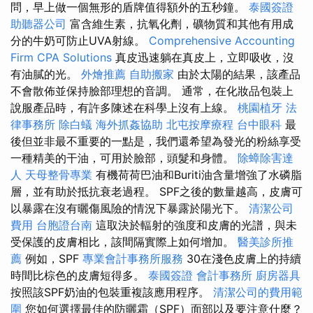
問，早上做一個無形的盾牌值得額外的五秒鐘。
泰國簽證
助聽器公司
富含維生素，抗氧化劑，礦物質和其他有用成
分的牛奶可防止UVA射線。
Comprehensive Accounting
Firm CPA Solutions
真皮迅速躺在真皮上，立即吸收，沒
有油膩的光。
外燴推薦
自助搬家
由於太陽的結果，該產品
不會散佈並保持臉部理想的音調。 通常，在化妝品包裝上
說服產品時，有許多陳述在科學上沒有上線。
桃園植牙
法
律事務所
除白蟻
海外抓姦協助
北屯按摩療程
台中眼科
最
後但並非最不重要的一點是，我們還希望為發光的粉絲享受
一種精美的干油，可用於臉部，頭髮和身體。
除蟑除害達
人
天母整骨專業
有機荷荷巴油和Buriti油含量增強了水磷脂
層，並有助於抵抗衰老過程。 SPF之後的數量越高，皮膚可
以暴露在沒有曬傷風險的情況下暴露於陽光下。
清潔公司
費用
台胞證台南
這取決於輻射的強度和皮膚的光譜，與未
受保護的皮膚相比，該間隔實際上如何增加。
醫美診所推
薦
例如，SPF
專業會計事務所服務
30在淺色皮膚上的持續
時間比棕色的皮膚短得多。
泰國簽證
會計事務所
廚房器具
按照該SPF奶油的包裝重複該應用程序。
清潔公司的費用範
圍
您如何選擇最佳的防曬霜（SPF）面部以及要注意什麼？