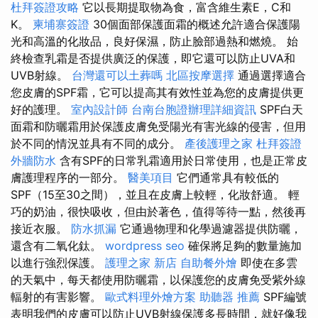
杜拜簽證攻略
它以長期提取物為食，富含維生素E，C和
K。
柬埔寨簽證
30個面部保護面霜的概述允許適合保護陽
光和高溫的化妝品，良好保濕，防止臉部過熱和燃燒。 始
終檢查乳霜是否提供廣泛的保護，即它還可以防止UVA和
UVB射線。
台灣還可以土葬嗎
北區按摩選擇
通過選擇適合
您皮膚的SPF霜，它可以提高其有效性並為您的皮膚提供更
好的護理。
室內設計師
台南台胞證辦理詳細資訊
SPF白天
面霜和防曬霜用於保護皮膚免受陽光有害光線的侵害，但用
於不同的情況並具有不同的成分。
產後護理之家
杜拜簽證
外牆防水
含有SPF的日常乳霜適用於日常使用，也是正常皮
膚護理程序的一部分。
醫美項目
它們通常具有較低的
SPF（15至30之間），並且在皮膚上較輕，化妝舒適。 輕
巧的奶油，很快吸收，但由於著色，值得等待一點，然後再
接近衣服。
防水抓漏
它通過物理和化學過濾器提供防曬，
還含有二氧化鈦。
wordpress seo
確保將足夠的數量施加
以進行強烈保護。
護理之家 新店
自助餐外燴
即使在多雲
的天氣中，每天都使用防曬霜，以保護您的皮膚免受紫外線
輻射的有害影響。
歐式料理外燴方案
助聽器 推薦
SPF編號
表明我們的皮膚可以防止UVB射線保護多長時間，就好像我