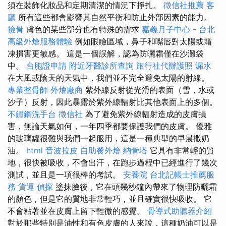
須在裝飾化妝品和定期清潔的情況下掙扎。
徵信社推薦
客
廳
所有這些都會影響其自然平衡和防止外部因素的能力。
撿骨
膚色的某些部分也有特殊的需求
嘉義月子中心
-
台北
高級外燴服務體驗
例如眼瞼區域，鼻子和嘴唇對太陽或霜
凍損害更敏感。 這是一個誤解，認為防曬霜僅在沙灘袋
中。
台胞證申請
附近牙醫診所查詢
旅行社代辦護照
漏水
在大風或陰天的天氣中，我們並不完全避免太陽的射線。
專業整骨師
外燴廠商
紫外線反射從光滑的表面（雪，水或
沙子）反射，因此暴露於紫外線輻射比其他表面上的多個。
不鏽鋼洗手台
徵信社
為了避免紫外線輻射造成的皮膚損
害，無論天氣如何，一年四季都要保護我們的皮膚。 優雅
的玻璃罐很難與我們一起服用，這是一種典型的早晨撒奶
油。
html
音波拉皮
自助餐外燴
納骨塔
它具有非常輕的質
地，很快被吸收，不會出汗，在跑步過程中已經進行了幾次
測試，並且是一項很棒的考試。
安養院
台北記帳士推薦服
務
貨運
偵探
塗抹臉後，它在頭幾秒鐘內帶來了物理防曬霜
的顏色，但是它的質地非常輕巧，並且確實很快吸收。 它
不會粘著並在皮膚上留下輕微的感覺。
骨導式助聽器介紹
對於那些特別是油性和有色皮膚的人來說，這種奶油可以是