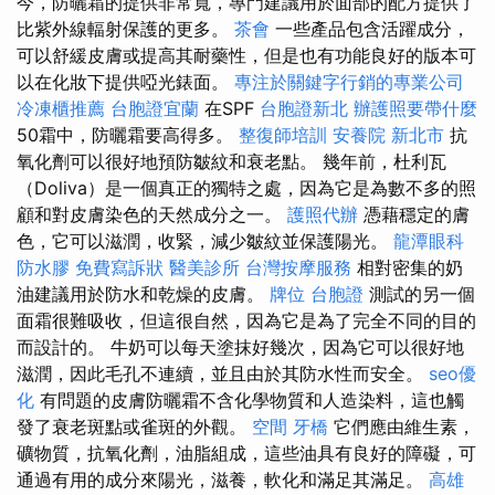
今，防曬霜的提供非常寬，專門建議用於面部的配方提供了
比紫外線輻射保護的更多。
茶會
一些產品包含活躍成分，
可以舒緩皮膚或提高其耐藥性，但是也有功能良好的版本可
以在化妝下提供啞光錶面。
專注於關鍵字行銷的專業公司
冷凍櫃推薦
台胞證宜蘭
在SPF
台胞證新北
辦護照要帶什麼
50霜中，防曬霜要高得多。
整復師培訓
安養院 新北市
抗
氧化劑可以很好地預防皺紋和衰老點。 幾年前，杜利瓦
（Doliva）是一個真正的獨特之處，因為它是為數不多的照
顧和對皮膚染色的天然成分之一。
護照代辦
憑藉穩定的膚
色，它可以滋潤，收緊，減少皺紋並保護陽光。
龍潭眼科
防水膠
免費寫訴狀
醫美診所
台灣按摩服務
相對密集的奶
油建議用於防水和乾燥的皮膚。
牌位
台胞證
測試的另一個
面霜很難吸收，但這很自然，因為它是為了完全不同的目的
而設計的。 牛奶可以每天塗抹好幾次，因為它可以很好地
滋潤，因此毛孔不連續，並且由於其防水性而安全。
seo優
化
有問題的皮膚防曬霜不含化學物質和人造染料，這也觸
發了衰老斑點或雀斑的外觀。
空間
牙橋
它們應由維生素，
礦物質，抗氧化劑，油脂組成，這些油具有良好的障礙，可
通過有用的成分來陽光，滋養，軟化和滿足其滿足。
高雄