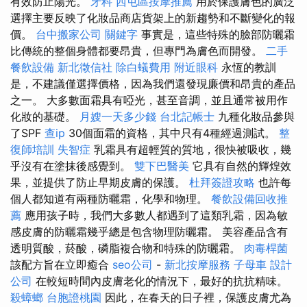
有效防止陽光。
牙科
西屯區按摩推薦
用於保護膚色的廣泛
選擇主要反映了化妝品商店貨架上的新趨勢和不斷變化的報
價。
台中搬家公司
關鍵字
事實是，這些特殊的臉部防曬霜
比傳統的整個身體都要昂貴，但專門為膚色而開發。
二手
餐飲設備
新北徵信社
除白蟻費用
附近眼科
永恆的教訓
是，不建議僅選擇價格，因為我們還發現廉價和昂貴的產品
之一。 大多數面霜具有啞光，甚至音調，並且通常被用作
化妝的基礎。
月嫂一天多少錢
台北記帳士
九種化妝品參與
了SPF
查ip
30個面霜的資格，其中只有4種經過測試。
整
復師培訓
失智症
乳霜具有超輕質的質地，很快被吸收，幾
乎沒有在塗抹後感覺到。
雙下巴醫美
它具有自然的輝煌效
果，並提供了防止早期皮膚的保護。
杜拜簽證攻略
也許每
個人都知道有兩種防曬霜，化學和物理。
餐飲設備回收推
薦
應用孩子時，我們大多數人都遇到了這類乳霜，因為敏
感皮膚的防曬霜幾乎總是包含物理防曬霜。 美容產品含有
透明質酸，菸酸，磷脂複合物和特殊的防曬霜。
肉毒桿菌
該配方旨在立即癒合
seo公司
-
新北按摩服務
子母車
設計
公司
在較短時間內皮膚老化的情況下，最好的抗抗精味。
殺蟑螂
台胞證桃園
因此，在春天的日子裡，保護皮膚尤為