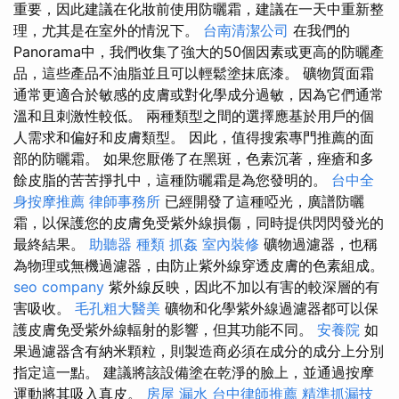
重要，因此建議在化妝前使用防曬霜，建議在一天中重新整
理，尤其是在室外的情況下。
台南清潔公司
在我們的
Panorama中，我們收集了強大的50個因素或更高的防曬產
品，這些產品不油脂並且可以輕鬆塗抹底漆。 礦物質面霜
通常更適合於敏感的皮膚或對化學成分過敏，因為它們通常
溫和且刺激性較低。 兩種類型之間的選擇應基於用戶的個
人需求和偏好和皮膚類型。 因此，值得搜索專門推薦的面
部的防曬霜。 如果您厭倦了在黑斑，色素沉著，痤瘡和多
餘皮脂的苦苦掙扎中，這種防曬霜是為您發明的。
台中全
身按摩推薦
律師事務所
已經開發了這種啞光，廣譜防曬
霜，以保護您的皮膚免受紫外線損傷，同時提供閃閃發光的
最終結果。
助聽器 種類
抓姦
室內裝修
礦物過濾器，也稱
為物理或無機過濾器，由防止紫外線穿透皮膚的色素組成。
seo company
紫外線反映，因此不加以有害的較深層的有
害吸收。
毛孔粗大醫美
礦物和化學紫外線過濾器都可以保
護皮膚免受紫外線輻射的影響，但其功能不同。
安養院
如
果過濾器含有納米顆粒，則製造商必須在成分的成分上分別
指定這一點。 建議將該設備塗在乾淨的臉上，並通過按摩
運動將其吸入真皮。
房屋 漏水
台中律師推薦
精準抓漏技