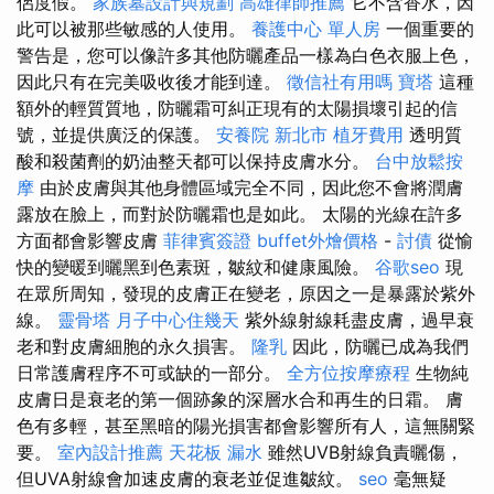
侶度假。
家族墓設計與規劃
高雄律師推薦
它不含香水，因
此可以被那些敏感的人使用。
養護中心 單人房
一個重要的
警告是，您可以像許多其他防曬產品一樣為白色衣服上色，
因此只有在完美吸收後才能到達。
徵信社有用嗎
寶塔
這種
額外的輕質質地，防曬霜可糾正現有的太陽損壞引起的信
號，並提供廣泛的保護。
安養院 新北市
植牙費用
透明質
酸和殺菌劑的奶油整天都可以保持皮膚水分。
台中放鬆按
摩
由於皮膚與其他身體區域完全不同，因此您不會將潤膚
露放在臉上，而對於防曬霜也是如此。 太陽的光線在許多
方面都會影響皮膚
菲律賓簽證
buffet外燴價格
-
討債
從愉
快的變暖到曬黑到色素斑，皺紋和健康風險。
谷歌seo
現
在眾所周知，發現的皮膚正在變老，原因之一是暴露於紫外
線。
靈骨塔
月子中心住幾天
紫外線射線耗盡皮膚，過早衰
老和對皮膚細胞的永久損害。
隆乳
因此，防曬已成為我們
日常護膚程序不可或缺的一部分。
全方位按摩療程
生物純
皮膚日是衰老的第一個跡象的深層水合和再生的日霜。 膚
色有多輕，甚至黑暗的陽光損害都會影響所有人，這無關緊
要。
室內設計推薦
天花板 漏水
雖然UVB射線負責曬傷，
但UVA射線會加速皮膚的衰老並促進皺紋。
seo
毫無疑