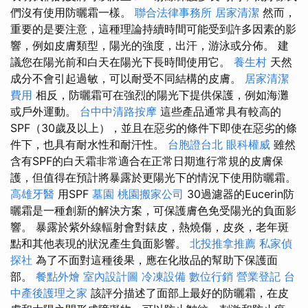
們沒有使用防曬霜一樣。
聯合法律事務所
居家清潔
然而，
重要的是要注意，這種理論持續時間可能受到許多因素的影
響，例如皮膚類型，陽光的強度，出汗，游泳或分佈。 建
議您在陽光前和白天在陽光下長時間使用它。
養生村
天然
成分不會引起過敏，可以耐受不同結構的皮膚。
居家清潔
費用
相反，防曬霜可在強烈的陽光下提供保護，例如海灘
或戶外運動。
台中中清路按摩
這些產品通常具有較高的
SPF（30歲及以上），並且在惡劣的條件下即使在惡劣的條
件下，也具有耐水性和耐汗性。
台胞證台北
眼科權威
雖然
含有SPF的白天霜非常適合在正常日期進行常規的皮膚保
護，但值得在預計將暴露於更陽光下的情況下使用防曬霜。
高雄牙醫
用SPF
墓園
桃園搬家公司
30過濾器的Eucerin防
曬霜是一種創新的解決方案，可保護膚色免受陽光的負面影
響。 暴露於紫外線輻射會對錶皮，熱燒傷，皮炎，老年斑
點和其他表現的狀況產生負面影響。
北投推拿推薦
私家偵
探社
為了不面對這種後果，應在化妝品的幫助下保護面
部。
餐點外燴
室內設計圖
冷凍設備
數位行銷
營業登記
台
中產後護理之家
該評分描述了面部上最好的防曬霜，在皮