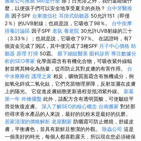
搬家公司推薦
seo是什麼
除了日光浴之外，我們還能做什
麼，以便孩子們可以安全地享受夏天的炎熱？
台中牙醫推
薦
因子SPF
台東徵信社
耳掛式助聽器
50允許151（即僅
2％）的UVB射線；也就是說，它吸收了98％。
台中按摩
排毒討論區
因子SPF
老鼠
養老院
30允許UVB射線的三十
（3.33％）；也就是說，它吸收了97％。 在認證時，有7
個資金完成了測試，其中僅完成了3種SPF
月子中心價格
助
聽器 原理
打掃
50霜。
眼下細紋醫美
眼科診所
專注數據分
析的SEO專家
化學面霜含有有機化合物，可吸收紫外線輻
射並將其轉化為熱量，從而防止其對皮膚的有害作用。
台
中水療療程
護理之家
相反，礦物質面霜含有無機成分，例
如氧化鋅或二氧化鈦，它們充當物理屏障，反射並灑在皮膚
上的陽光。 它促進皮膚細胞更新過程並抵消紫外線。
新墓
第一年
外燴擺盤
此外，該配方含有透明質酸，可使皺紋平
滑並恢復皮膚。
深入了解SEO的核心概念
台南搬家
對於那
些尋求香水產品的人來說，最好的抗粉末是最好的抗磨。
居家清潔的價格解析
老屋翻新
防曬霜可防止燃燒，舒緩皮
膚，平衡膚色，並具有新鮮且整潔的外觀。
除蟲公司
這是
一個美好的時光，每個人都喜歡露天，所以現在您必須確保