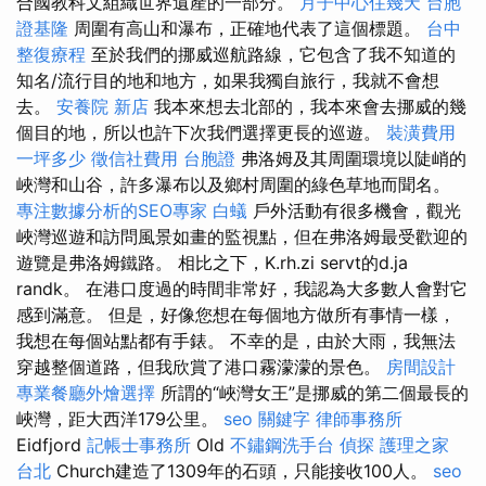
合國教科文組織世界遺產的一部分。
月子中心住幾天
台胞
證基隆
周圍有高山和瀑布，正確地代表了這個標題。
台中
整復療程
至於我們的挪威巡航路線，它包含了我不知道的
知名/流行目的地和地方，如果我獨自旅行，我就不會想
去。
安養院 新店
我本來想去北部的，我本來會去挪威的幾
個目的地，所以也許下次我們選擇更長的巡遊。
裝潢費用
一坪多少
徵信社費用
台胞證
弗洛姆及其周圍環境以陡峭的
峽灣和山谷，許多瀑布以及鄉村周圍的綠色草地而聞名。
專注數據分析的SEO專家
白蟻
戶外活動有很多機會，觀光
峽灣巡遊和訪問風景如畫的監視點，但在弗洛姆最受歡迎的
遊覽是弗洛姆鐵路。 相比之下，K.rh.zi servt的d.ja
randk。 在港口度過的時間非常好，我認為大多數人會對它
感到滿意。 但是，好像您想在每個地方做所有事情一樣，
我想在每個站點都有手錶。 不幸的是，由於大雨，我無法
穿越整個道路，但我欣賞了港口霧濛濛的景色。
房間設計
專業餐廳外燴選擇
所謂的“峽灣女王”是挪威的第二個最長的
峽灣，距大西洋179公里。
seo 關鍵字
律師事務所
Eidfjord
記帳士事務所
Old
不鏽鋼洗手台
偵探
護理之家
台北
Church建造了1309年的石頭，只能接收100人。
seo