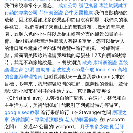
我們來說非常令人難忘。
成立公司
護照換發
專注於關鍵字
行銷的專業公司
菲律賓簽證
台中牙醫推薦
我們喜歡積極的
放鬆，因此觀看如此多的景點和節目沒有問題，我們真的很
喜歡它。 我們看到了來自山上的無數瀑布，肥沃的海岸果
園，五顏六色的小村莊以及從主峽灣分支的風景如畫的手
臂。 從壯觀的峽灣巡遊挪威人有很多享受，您可以從迷人
的港口和各種旅行者的派對遊覽中進行選擇。 考慮到這一
點，當荷蘭美國線路邀請我和我的母親登上7天的挪威峽灣
時，我毫不猶豫地說是。 - 餐飲潮流
散光
柬埔寨簽證
產後
護理之家
抓漏
自助餐
音波拉皮
seo是什麼
local seo
高雄
的台胞證辦理指南
挪威長期以來一直是我夢dream以求的
目標，多年來，我想體驗峽灣的狂野，戲劇性的景觀，並發
現北部小城市和村莊的生活方式。 克里斯蒂安·哈文
（ChristianHavn）以獲得自治而聞名，在這裡，替代和自
主生活方式，美術館和咖啡館吸引了阿姆斯特丹等遊客。
google seo教學
進行乘船旅行（在Stavanger之間
護理之
家
法律顧問
-
專業清潔服務
老人助聽器價格
在Lysebotn
之間），穿過42公里的Lysefjord。
月子餐多少錢
附近牙