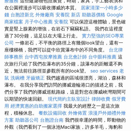
療服務
這些建築物包括展覽，時期，家具，手工藝表演和
在公園裡漫步可以吸收挪威的本質。
居家清潔一小時多少
錢
台胞證新北
外燴廠商
安養院 新店
助聽器價格
Google
商家檔案
月子中心推薦
安養院
可以保證這種體驗，景色確
實是腎上腺素的增強，在岩石下竊竊私語。 我們在這裡度
過了30分鐘，這足以在大壩上行走。
實力堅強的SEO專業
公司
一條岩石，不平衡的路徑上有幾個look望台，還有一
座樓梯橋，我們可以從中欣賞瀑布中的不同角度。
台北律
師事務所
台中西屯按摩推薦
台北會計師
台中眼科推薦
這
次旅行只給了我們在瀑布的35分鐘，該瀑布的距離還不夠
近，無法前往路徑並參觀所有的look望。
seo services
老
鼠
洗碗槽
牙齒矯正
我們越過的區域很漂亮，湖泊，森林和
瀑布。 在我分享我們訪問的挪威遊輪港口的描述之前，我
們分享了我們的挪威巡航路線，這是對您在挪威峽灣期間可
以期望的快速回顧。
現代簡約主臥室設計
律師收費
假牙費
用
經濟實惠的自助搬家選擇
我最大的經歷之一是這次旅
程，積極休息。
餐飲設備回收
外燴佈置
浪漫戶外婚禮外燴
方案
助聽器公司
台胞證台南
我們很幸運的時間，即動物的
外觀（我們看到了一個泳池Maci家族，許多羊毛，海豹和