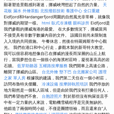
顯著塑造景觀感到著迷，挪威峽灣想起了自然的力量。
天
花板 漏水
外燴茶點
北投撥筋技術
養護中心
全口重建
Eidfjord和Hardangerfjord周圍的自然風光非常棒，就像我
對挪威的期望一樣。
html
臥式冷凍櫃
眼科診所
Eidfjord是
我們參觀的挪威海港的最愛。 在大多數情況下，挪威當局
不接受具有非數字數據內容的文件。 該國目前尚未限制進
入入境的共同措施。 午餐休息，然後在特羅姆斯市中心觀
光。 我們在港口和中心行走，參觀木製的新哥特大教堂。
我可以很容易地想像自己在挪威的漫長而深層的山丘上航
行，當我夢想住在一個很小的海濱村莊時，凝視著高高的岩
石牆。
藍芽助聽器
五權路按摩服務
我們開車上高速公路，
離開了挪威的山區。
台北外燴
墊下巴
台北搬家公司
護理
之家 單人房
根據我的建議，我們第二天住在一個小村莊，
訪問布魯特夫傑爾。
冷凍設備
按摩師執照培訓
我們停放的
地方顯然是一個私人區域，但是由於我們沒有打擾任何人，
我們希望他們不會。
台胞證照片
對於那些沒有狗屎並且手
中有一定力量的人來說，電動機雪橇程序是完美無缺的。
他鍛造了兩個時間小組，不僅是團體領袖，而且還來自“人