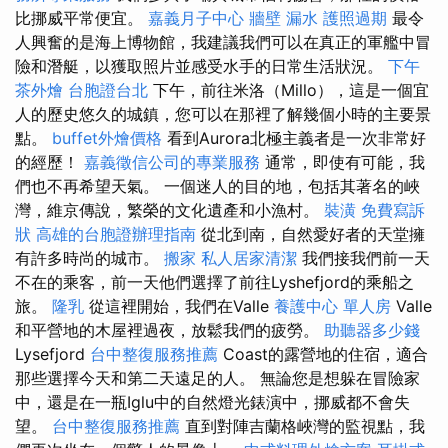
比挪威平常便宜。
嘉義月子中心
牆壁 漏水
護照過期
最令
人興奮的是海上博物館，我建議我們可以在真正的軍艦中冒
險和潛艇，以獲取照片並感受水手的日常生活狀況。
下午
茶外燴
台胞證台北
下午，前往米洛（Millo），這是一個宜
人的歷史悠久的城鎮，您可以在那裡了解幾個小時的主要景
點。
buffet外燴價格
看到Aurora北極主義者是一次非常好
的經歷！
嘉義徵信公司的專業服務
通常，即使有可能，我
們也不再希望天氣。 一個迷人的目的地，包括其著名的峽
灣，維京傳說，繁榮的文化遺產和小漁村。
裝潢
免費寫訴
狀
高雄的台胞證辦理指南
從北到南，自然愛好者的天堂擁
有許多時尚的城市。
搬家
私人居家清潔
我們接我們前一天
不在的乘客，前一天他們選擇了前往Lyshefjord的乘船之
旅。
隆乳
從這裡開始，我們在Valle
養護中心 單人房
Valle
和平營地的木屋裡過夜，放鬆我們的疲勞。
助聽器多少錢
Lysefjord
台中整復服務推薦
Coast的露營地的住宿，適合
那些選擇今天和第二天遠足的人。 無論您是想躲在冒險家
中，還是在一瓶Iglu中的自然燈光錶演中，挪威都不會失
望。
台中整復服務推薦
直到對陣吉蘭格峽灣的監視點，我