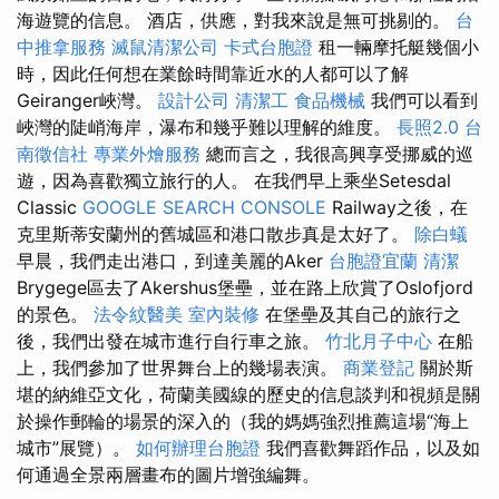
海遊覽的信息。 酒店，供應，對我來說是無可挑剔的。
台
中推拿服務
滅鼠清潔公司
卡式台胞證
租一輛摩托艇幾個小
時，因此任何想在業餘時間靠近水的人都可以了解
Geiranger峽灣。
設計公司
清潔工
食品機械
我們可以看到
峽灣的陡峭海岸，瀑布和幾乎難以理解的維度。
長照2.0
台
南徵信社
專業外燴服務
總而言之，我很高興享受挪威的巡
遊，因為喜歡獨立旅行的人。 在我們早上乘坐Setesdal
Classic
GOOGLE SEARCH CONSOLE
Railway之後，在
克里斯蒂安蘭州的舊城區和港口散步真是太好了。
除白蟻
早晨，我們走出港口，到達美麗的Aker
台胞證宜蘭
清潔
Brygege區去了Akershus堡壘，並在路上欣賞了Oslofjord
的景色。
法令紋醫美
室內裝修
在堡壘及其自己的旅行之
後，我們出發在城市進行自行車之旅。
竹北月子中心
在船
上，我們參加了世界舞台上的幾場表演。
商業登記
關於斯
堪的納維亞文化，荷蘭美國線的歷史的信息談判和視頻是關
於操作郵輪的場景的深入的（我的媽媽強烈推薦這場“海上
城市”展覽）。
如何辦理台胞證
我們喜歡舞蹈作品，以及如
何通過全景兩層畫布的圖片增強編舞。