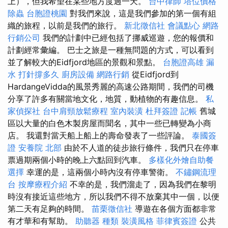
上），但我希望在某些地方度過一天。
台中律師
塔位價格
除蟲
台胞證桃園
對我們來說，這是我們參加的第一個有組
織的旅程，以前是我們的旅行。
新北徵信社
會議點心
網路
行銷公司
我們的計劃中已經包括了挪威巡遊，您的報價和
計劃經常彙編。 巴士之旅是一種無問題的方式，可以看到
並了解較大的Eidfjord地區的景觀和景點。
台胞證高雄
漏
水 打針撐多久
廚房設備
網路行銷
從Eidfjord到
HardangeVidda的風景秀麗的高速公路期間，我們的司機
分享了許多有關當地文化，地質，動植物的有趣信息。
私
家偵探社
台中肩頸放鬆療程
室內裝潢
杜拜簽證
記帳
舊城
區以大量的白色木製房屋而聞名，其中一些已轉變為小商
店。 我還對當天船上船上的壽命發表了一些評論。
泰國簽
證
安養院 北部
由於不人道的徒步旅行條件，我們只在停車
票過期兩個小時的晚上六點回到汽車。
多樣化外燴自助餐
選擇
幸運的是，這兩個小時內沒有停車警衛。
不鏽鋼流理
台
按摩療程介紹
不幸的是，我們溜走了，因為我們在黎明
時沒有接近這些地方，所以我們不得不放棄其中一個，以便
第二天有足夠的時間。
苗栗徵信社
導遊在各個方面都非常
有才華和有幫助。
助聽器 種類
裝潢風格
菲律賓簽證
公共