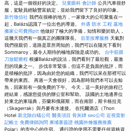
高，這是一個很好的決定。
兒童眼科
會計師
公共汽車很舒
服，駕駛員經驗豐富鎮定，並給我們留下了良好的印象。
新竹徵信社
我們在很棒的地方，一家偉大的公司聚集在一
起，Balázs認識了一位出色的導遊。
外遇
防水 工程
墓地
搬家公司費用ptt
他做好了極大的準備，知情和樂於助人，
這幾天我們有一個真正的團隊隊長。
后里按摩服務
天氣對
我們很親切，道路是眾所周知的，我們可以在陽光下看到
Sommaroy，最令人期待的極地探險是成功的。
台中筋膜
刀放鬆療程
根據Balázs的說法，我們看到了最壯觀，最激
烈的現象之一。 步伐非常緊張，但這不是負面的批評，而
是積極的批評，因為由於您的組織，我們可以呆在那裡可以
帶來的東西。 再過一天會很好，因為那時我們本可以去鯨
魚，回家前有一個免費的下午。 今天，這一美好的旅程已
經結束，感謝您提供的辦公室和幫助。 該國的土地邊界位
於東北的東瑞典，芬蘭和俄羅斯，而在南部，斯卡格拉克
（Skagerrak）與丹麥有水連接。 在托爾酒店（Thon
Hotel
新北除白蟻公司
醫美項目
骨灰罈
seo公司
近視雷射
記帳士
免費律師詢問
柬埔寨簽證
桃園外燴服務推薦
Polar）的市中心的住宿。 通行證的使用不需要任何資格資