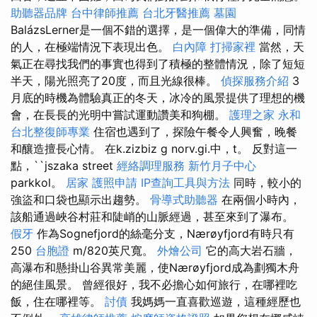
助聽器品牌
台中律師推薦
台北牙醫推薦
墓園
BalázsLerner是一個不錯的選擇，是一個偉大的準備，同情
的人，在極端情況下表現出色。
白內障
打掃家裡
當然，天
氣正在尋找我們的事實也得到了積極的整體情況，除了短短
半天，陽光照亮了20度，而且光線很棒。
偵探服務介紹
3
月底的時機為體驗真正的冬天，冰冷的風景提供了理想的機
會，在長長的光明中嘗試運動讚美和狗棚。
護理之家 永和
台北整復師專業
住宿也遇到了，探險午餐令人興奮，晚餐
和釀造擅長心情。 在k.zizbiz g norv.gi.中，t。 反對這一
點，``jszaka street
經絡調理服務
新竹月子中心
parkkol。
居家
護照申請
IP查詢工具與方法
同時，較小的
強盜和口袋也顯示出趨勢。
骨導式助聽器
在兩個小時內，
該船通過峽谷村莊和陡峭的山脈經過，甚至來到了瀑布。
假牙
作為Sognefjord的絲毫分支，Nærøyfjord有時只有
250
台胞證
m/820英尺寬。
外燴公司
它的高大岩石牆，
高瀑布和懸掛山谷異常美麗，使Nærøyfjord成為劃獨木舟
的絕佳風景。 曾經很好，我不必擔心如何旅行，在哪裡吃
飯，住在哪裡等。
討債
我媽媽一直喜歡巡遊，這種經歷也