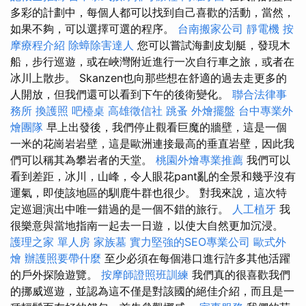
多彩的計劃中，每個人都可以找到自己喜歡的活動，當然，
如果不夠，可以選擇可選的程序。
台南搬家公司
靜電機
按
摩療程介紹
除蟑除害達人
您可以嘗試海劃皮划艇，發現木
船，步行巡遊，或在峽灣附近進行一次自行車之旅，或者在
冰川上散步。 Skanzen也向那些想在舒適的過去走更多的
人開放，但我們還可以看到下午的後衛變化。
聯合法律事
務所
換護照
吧檯桌
高雄徵信社
跳蚤
外燴擺盤
台中專業外
燴團隊
早上出發後，我們停止觀看巨魔的牆壁，這是一個
一米的花崗岩岩壁，這是歐洲連接最高的垂直岩壁，因此我
們可以稱其為攀岩者的天堂。
桃園外燴專業推薦
我們可以
看到差距，冰川，山峰，令人眼花pant亂的全景和幾乎沒有
運氣，即使該地區的馴鹿牛群也很少。 對我來說，這次特
定巡迴演出中唯一錯過的是一個不錯的旅行。
人工植牙
我
很樂意與當地指南一起去一日遊，以使大自然更加沉浸。
護理之家 單人房
家族墓
實力堅強的SEO專業公司
歐式外
燴
辦護照要帶什麼
至少必須在每個港口進行許多其他活躍
的戶外探險遊覽。
按摩師證照班訓練
我們真的很喜歡我們
的挪威巡遊，並認為這不僅是對該國的絕佳介紹，而且是一