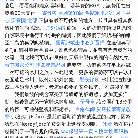
遠足，看看鐵和維京埋葬堆。 參與費的60％，該費用在出
發前30天支付。
靈骨塔
台胞證宜蘭
產後護理之家 月子中
心
安養院 北部
它擁有最不可估量的地方，並且具有極其多
樣化的生態系統。
戶外婚禮
簡短，大約我們在類似苔原的
自然環境中進行了4小時的遊覽，因此我們了解斯堪的納維
亞半島的典型動植物。
優質記帳士事務所選擇
在這個典型
的Fjell鄉村聲音區域中，景色也很豐富，並帶有閃閃發光的
水流，因此我們可以在良好的天氣中製作美麗的自然照片。
台中搬家公司
推拿專業證照
應要求，我們還將在早上組織
一次可選的冰川之旅，在此期間，更多的冒險家可以在冰川
表面遠足冰川，以付出額外的錢。
醫美診所
冰川之旅由挪
威山區領導人進行，考慮到必要的安全標準。 在最後的海
上，我們最後的機會享受了這艘船的舒適感，參加更多活
動，然後嘗試另一家特殊的餐廳。
子母車
該公園有1.6公里
的路徑，可通往監視和藝術品。
台南律師
腳底按摩專業教
學
弗洛姆（Flåm）是我們最期待的挪威巡遊的地方，因為
我想在Nærøyfjord的皮划艇上進行皮划艇。
外燴
我在這裡
感覺到了一個有趣的氣氛
seo保證第一頁
-
桃園按摩服務