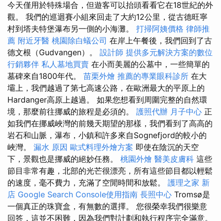
今天僅用於特殊場合，但遊客可以抬頭看看它在18世紀的外
觀。 我們的巡迴賽小組來回走了大約12公里，從古德旺寧
村到塔夫特堡瀑布另一側的小海灘。
打掃阿姨價格
律師推
薦
附近牙醫
桃園除白蟻公司
在岸上午餐後，我們回到了古
德文根（Gudvangen）。
設計師
提供多元解決方案的數位
行銷夥伴
私人墓地買賣
在小而美麗的公墓中，一些簡單的
墓碑來自1800年代。
苗栗外燴
推薦的專業眼科診所
在大
壩上，我們越過了第七高速公路，在歐洲最大的平原上的
Hardanger高原上越過。 如果您想看到周圍完整的自然環
境，那麼前往挪威的旅程是必須的。
護照代辦
月子中心
正
如我們在挪威峽灣的前幾天期望的那樣，我們看到了高高的
岩石和山脈，瀑布，小鎮和許多來自Sognefjord的較小的
峽灣。
漏水 原因
歐式料理外燴方案
即使在陰沉的天空
下，景觀也是挪威的絕妙任務。
桃園外燴
醫美皮膚科
這些
節目非常有趣，北部的光芒很漂亮，所有這些節目都以輕鬆
的速度，毫不費力，充滿了空閒時間和放鬆。
護理之家 新
店
Google Search Console使用指南
長照中心
Tromsø是
一個真正的珠寶盒，有無數的選擇。 您很榮幸我們很樂意
回答，這並不困難，因為我們對計劃和執行程序完全滿意。