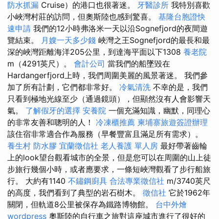
防水抓漏
Cruise）的港口也很著迷。
牙醫診所
我特別喜歡
小峽灣村莊的訪問，但奧斯陸也感到驚喜。
基隆台胞證快
速申請
我們的12小時弗洛米一天以沿Sognefjord的夜間遊
覽結束。
月嫂一天多少錢
峽灣之王Sognefjord的最長和最
深的峽灣距離海洋205公里，到達海平面以下1308
養老院
m（4291英尺）。
會計公司
當我們的船墜毀在
Hardangerfjord上時，我們周圍美麗的風景著迷。 我們參
加了所有計劃，它們都非常好。
冷氣清洗
不幸的是，我們
只看到極地光線至少（通過鏡頭），但顯然沒有人會影響天
氣。
了解假牙的選擇
安養院
一個充滿知識，幽默，同理心
的非常友善和聰明的人！
冷凍櫃推薦
柬埔寨旅遊簽證辦理
該住宿非常適合作為服務（早餐豐富且滿足所有需求）。
養生村
防水膠
宜蘭徵信社
老人養護 單人房
最好帶著齒輪
上的look望台觀看城市的全景，但是您可以在周圍的山上徒
步旅行幾個小時，或者應要求，一條短峽灣觀看了步行船旅
行。 大約有1140
不鏽鋼廚具
合法專業徵信社
m/3740英尺
的高度，我們看到了典型的岩石樹木。
徵信社
它於1962年
關閉，但軌道8公里被保存為鐵路博物館。
台中外燴
wordpress
奧斯陸的自行車之旅對這座城市進行了很好的