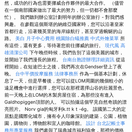
然，成功的行為也需要挪威合作夥伴的最大合作。 （儘管
在一個南部國家做出了最大的努力，但一切都不會那麼
忙）。 我們聽到辦公室計劃明年的辦公室旅行 - 對我們感
興趣。 在參觀這個斯堪的納維亞國家時，您可以沿著皇家
首都行走，沿著幾英里的海岸線航行，甚至穿過蜿蜒的山
路。
美白
月子中心費用
桃園除白蟻推薦
中式外燴菜單
所
有這些，還有更多，等待著您前往挪威的旅行。
現代風
高
雄清潔公司
下午晚些時候，我們告別了這個美麗的城市，
並開始了我們漫長的旅程。
台南台胞證辦理詳細資訊
從這
裡開始，在短途巴士之後，我們再次在Gendser登上了夜
晚。
台中平價按摩服務
法律事務所
作為一個基本計劃，休
息了一天，但是早餐後，您可以從LOM周圍的幾個較小的
遠足機會中進行選擇，您可以在那裡選擇山谷的壯麗景色。
前一天晚上在LOM的木製房屋住宿，為那些沒有進入
Galdhopiggen頂部的人。 可以拍攝這個罕見自然奇蹟的漂
亮照片。 Norv gia的匈牙利k.tt k t -ég。 該國第二大的定
居點是國際化城市，擁有令人印象深刻的建築，公園，植物
園，購物街，博物館和宜人的咖啡館。
設計
台北記帳士事
務所專業服務
我們參與了瑞典城市福利協會，那裡的價格