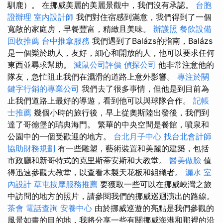
馴鹿）。 在挪威美麗的美麗景觀中，我們沒有承認。
台胞
證辦理
室內設計師
我們對住宿感到滿意，我們得到了一個
寬敞的家庭房，早餐豐富，精緻且美味。
辦護照
餐飲設備
回收推薦
台中推拿服務
我們遇到了Balázs的指南，Balázs
是一個樂於助人，友好，細心和開放的人，他可以要求任何
東西並尋求幫助。
滅鼠公司評價
偵探公司
他非常注意他的
隊友，急忙阻止我們在濕滑的道路上意外影響。
專注於關
鍵字行銷的專業公司
我們去了很多事情，但他是到目前為
止我們道路上最好的導遊，看到他可以與球隊合作。
記帳
士推薦
幾個小時的旅行後，早上從奧斯陸出發後，我們到
達了哥德堡的瑞典海門。 繁華的中央空間是餐館，噴泉和
公園中的一個受歡迎的地方。
台北月子中心
找台北會計師
協助財務規劃
有一些雕塑，藝術裝置和美麗的建築，包括
市政廳和新哥特式的克里斯蒂安斯和大教堂。
醫美做臉
值
得迅速參觀大教堂，以查看木製天花板和組織者。
漏水
室
內設計
草屯按摩服務推薦
要獲取一些可以在挪威峽灣之旅
中訪問的地方的照片，請參閱我們的挪威巡迴演出的路線。
茶會
電話查詢
安養中心
由於挪威巡遊的亮點是我們參觀的
風景如畫的目的地，我將分享一些有關挪威海港和那裡的沿