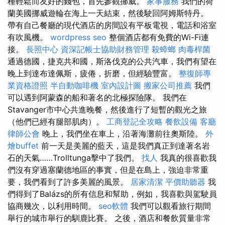
種輕鬆而友好的錢包，首先參觀挪威。
家事服務
我們的荷
蘭美國挪威遊輪在海上一天結束，然後駛回阿姆斯特丹。
帶有自己餐廳的現代酒店的房間設有平板電視，電話和浴室
有吹風機。
wordpress seo
整個酒店都有免費的Wi-Fi連
接。
長照中心
資深記帳士協助財務管理
殺蟑螂
肉毒桿菌
通過德國，捷克共和國，斯洛伐克的公共汽車，我們有望在
晚上到達布達佩斯，疲倦，折磨，但經驗豐富。
整復師專
業資格證照
半自動咖啡機
室內設計圖
搬家公司推薦
我們
可以遇到阿蒙森的船和著名的北極探險隊。 我們在
Stavanger市中心共進晚餐，然後進行了短暫的觀光之旅
（他們已經有腿部肌肉）。
工商登記全攻略
餐飲設備
客廳
律師公會
晚上，我們坐在車上，沿著海灘前往奧斯陸。
外
燴buffet
前一天是美麗的藍天，這是我們真正到達著名岩
石的天氣……Trolltunga擊中了我們。
找人
我真的很喜歡我
們沒有穿過塞蘭德地區的事實，但是在島上，強迫非常重
要，我們看到了許多美麗的風景。
居家清潔
平價助聽器
我
們得到了Balázs的所有信息和幫助，例如，我喜歡與駕駛員
協商幾次，以利用時間。
seo軟體
我們可以觀看旅行期間
舉行的城市舉行的馴鹿比賽。 之後，酒店和餐飲質量非常