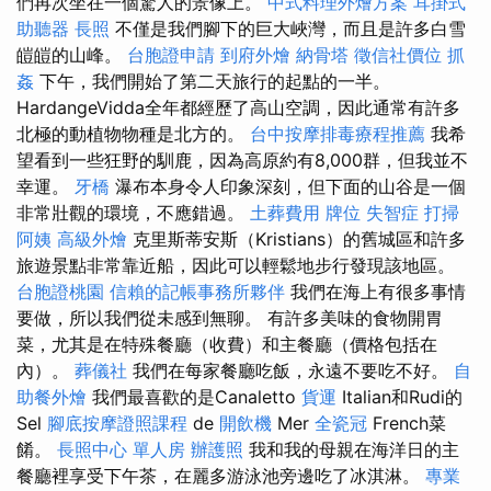
們再次坐在一個驚人的景像上。
中式料理外燴方案
耳掛式
助聽器
長照
不僅是我們腳下的巨大峽灣，而且是許多白雪
皚皚的山峰。
台胞證申請
到府外燴
納骨塔
徵信社價位
抓
姦
下午，我們開始了第二天旅行的起點的一半。
HardangeVidda全年都經歷了高山空調，因此通常有許多
北極的動植物物種是北方的。
台中按摩排毒療程推薦
我希
望看到一些狂野的馴鹿，因為高原約有8,000群，但我並不
幸運。
牙橋
瀑布本身令人印象深刻，但下面的山谷是一個
非常壯觀的環境，不應錯過。
土葬費用
牌位
失智症
打掃
阿姨
高級外燴
克里斯蒂安斯（Kristians）的舊城區和許多
旅遊景點非常靠近船，因此可以輕鬆地步行發現該地區。
台胞證桃園
信賴的記帳事務所夥伴
我們在海上有很多事情
要做，所以我們從未感到無聊。 有許多美味的食物開胃
菜，尤其是在特殊餐廳（收費）和主餐廳（價格包括在
內）。
葬儀社
我們在每家餐廳吃飯，永遠不要吃不好。
自
助餐外燴
我們最喜歡的是Canaletto
貨運
Italian和Rudi的
Sel
腳底按摩證照課程
de
開飲機
Mer
全瓷冠
French菜
餚。
長照中心 單人房
辦護照
我和我的母親在海洋日的主
餐廳裡享受下午茶，在麗多游泳池旁邊吃了冰淇淋。
專業