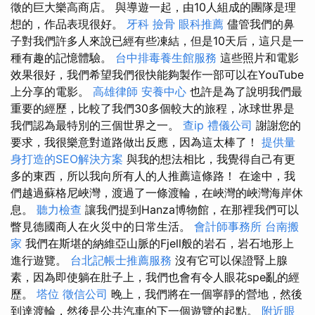
徵的巨大樂高商店。 與導遊一起，由10人組成的團隊是理
想的，作品表現很好。
牙科
撿骨
眼科推薦
儘管我們的鼻
子對我們許多人來說已經有些凍結，但是10天后，這只是一
種有趣的記憶體驗。
台中排毒養生館服務
這些照片和電影
效果很好，我們希望我們很快能夠製作一部可以在YouTube
上分享的電影。
高雄律師
安養中心
也許是為了說明我們最
重要的經歷，比較了我們30多個較大的旅程，冰球世界是
我們認為最特別的三個世界之一。
查ip
禮儀公司
謝謝您的
要求，我很樂意對道路做出反應，因為這太棒了！
提供量
身打造的SEO解決方案
與我的想法相比，我覺得自己有更
多的東西，所以我向所有人的人推薦這條路！ 在途中，我
們越過蘇格尼峽灣，渡過了一條渡輪，在峽灣的峽灣海岸休
息。
聽力檢查
讓我們提到Hanza博物館，在那裡我們可以
瞥見德國商人在火災中的日常生活。
會計師事務所
台南搬
家
我們在斯堪的納維亞山脈的Fjell般的岩石，岩石地形上
進行遊覽。
台北記帳士推薦服務
沒有它可以保證腎上腺
素，因為即使躺在肚子上，我們也會有令人眼花spe亂的經
歷。
塔位
徵信公司
晚上，我們將在一個寧靜的營地，然後
到達渡輪，然後是公共汽車的下一個遊覽的起點。
附近眼