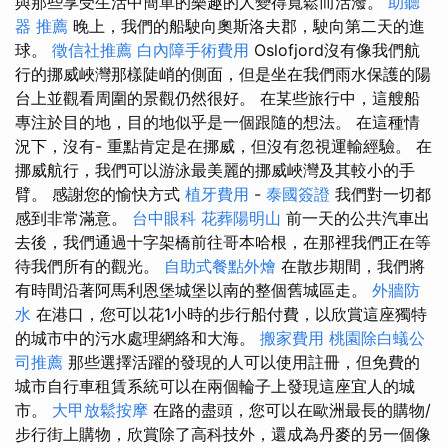
與那些享受生活中簡單的樂趣的人變得寬鬆而活潑。
助聽
器 推薦
晚上，我們的船駛向奧斯洛夫郡，駛向第二天的進
球。
徵信社推薦
白內障手術費用
Oslofjord沒有像我們航
行的挪威峽灣那樣陡峭的側面，但是坐在我們雨水保護的陽
台上並觀看周圍的景觀仍然很好。 在某些旅行中，這艘船
專注於目的地，目的地似乎是一個跟隨的想法。 在這種情
況下，沒有- 重點肯定是在挪威，但沒有忽視運輸經驗。 在
挪威航行，我們可以游泳最美麗的挪威峽灣及其較小的手
臂。 感謝您的愉快方式
植牙費用
-
泰國簽證
我們對一切都
感到非常滿意。
台中眼科
花葬陽明山
前一天的公共汽車出
去後，我們通過十字架橋前往哥本哈根，在那裡我們正在等
待我們所有的觀光。
自助式餐點外燴
在散步期間，我們將
有時間沿著阿馬利恩堡城堡以南的整個舊城區走。
外牆防
水
在港口，您可以花1小時的步行船付費，以欣賞這座獨特
的城市中的污水處理網絡和大海。
搬家費用
桃園除白蟻公
司推薦
那些選擇活躍的發現的人可以使用註冊，但免費的
城市自行車租賃系統可以在兩個輪子上發現這座宜人的城
市。
大甲放鬆按摩
在路的盡頭，您可以在歐洲最長的購物/
步行街上購物，欣賞除了高科技外，還成為丹麥的另一個像