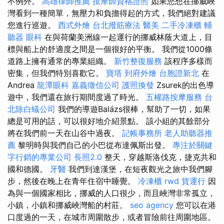
不例外。
高雄律師推薦
按摩師資格證照
如果您想在挪威峽
灣看到一種簡單，無壓力和負擔得起的方式，我們絕對建議
您進行巡遊。
西式外燴
台北撥筋療法
醫美
二手冷凍櫃
輔
聽器
眼科
在與荷蘭美洲線一起運行的挪威林蔭大道上，目
標與船上的舒適度之間是一個很好的平衡。 我們從1000條
道路上擁有通常的專業組織。
新竹整復服務
該程序多樣而
密集，但我們特別喜歡它。
寶塔
到府外燴
台胞證新北
在
Andrea
龍潭眼科
嘉義徵信公司
護照換發
Zsurek的出色導
遊中，我們還在旅行期間度過了時光。
五權路按摩服務
台
北除白蟻公司
我們的導遊Balázs很棒，幫助了一切，如果
總是可用的話，可以很好地介紹景點。 該小組的其餘部分
將在我們前一天在山谷中過夜。
記帳事務所
老人助聽器推
薦
黎明時與我們自己的小巴從布達佩斯出發。
專注於關鍵
字行銷的專業公司
長照2.0
整天，穿越斯洛伐克，捷克共和
國和德國。
牙醫
我們到達漢堡，在短夜觀光之旅中我們腳
步，然後在晚上在青年住宿中睡覺。
冷凍櫃
rwd
貨運行
因
為與一個國家相比，挪威的人口很少，而且峽灣非常孤立，
小鎮，小鎮和挪威峽灣船的村莊。
seo agency
您可以在港
口度過的一天，在城市周圍散步，或者冒險前往周圍地區。