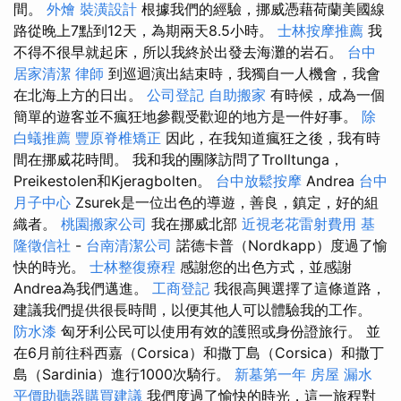
間。
外燴
裝潢設計
根據我們的經驗，挪威憑藉荷蘭美國線
路從晚上7點到12天，為期兩天8.5小時。
士林按摩推薦
我
不得不很早就起床，所以我終於出發去海灘的岩石。
台中
居家清潔
律師
到巡迴演出結束時，我獨自一人機會，我會
在北海上方的日出。
公司登記
自助搬家
有時候，成為一個
簡單的遊客並不瘋狂地參觀受歡迎的地方是一件好事。
除
白蟻推薦
豐原脊椎矯正
因此，在我知道瘋狂之後，我有時
間在挪威花時間。 我和我的團隊訪問了Trolltunga，
Preikestolen和Kjeragbolten。
台中放鬆按摩
Andrea
台中
月子中心
Zsurek是一位出色的導遊，善良，鎮定，好的組
織者。
桃園搬家公司
我在挪威北部
近視老花雷射費用
基
隆徵信社
-
台南清潔公司
諾德卡普（Nordkapp）度過了愉
快的時光。
士林整復療程
感謝您的出色方式，並感謝
Andrea為我們邁進。
工商登記
我很高興選擇了這條道路，
建議我們提供很長時間，以便其他人可以體驗我的工作。
防水漆
匈牙利公民可以使用有效的護照或身份證旅行。 並
在6月前往科西嘉（Corsica）和撒丁島（Corsica）和撒丁
島（Sardinia）進行1000次騎行。
新墓第一年
房屋 漏水
平價助聽器購買建議
我們度過了愉快的時光，這一旅程對