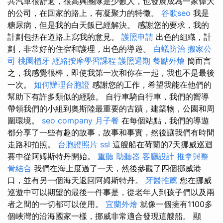
共汽車很舒適，很高興團隊是少數人，也發展成為一家偉大
的公司，在回家的路上，有凝聚力的特徵。
谷歌seo
我是
糖尿病，但是我的白天飯已經解決。 感謝您的要求，我的
計劃包括在道路上寫我的意見。
護照申請
出色的組織，計
劃，非常好的住宿和護理，出色的導遊。
白蟻防治
搬家公
司
桃園植牙
經絡按摩學習課程
護照過期
餐點外燴
簡而言
之，我感覺很棒，即使我第一次和你在一起，我也不是最後
一次。
如何辦理台胞證
感謝您的工作，希望我能在他們的
幫助下有許多類似的經驗。 自行車騎自行車，我們的嚮導
帶領我們的小組到奧斯陸最重要的古蹟，建築物，公園和周
圍環境。
seo company
月子餐
在每個站點，我們的導遊
都分享了一些有趣的故事，故事和事實，然後讓我們有時間
走路和拍照。
台胞證照片
ssl
這艘船在荷蘭的7天挪威巡迴
賽中從阿姆斯特丹開始。
重聽 助聽器
客廳設計
推拿與整
骨結合
我們在海上度過了一天，然後參觀了四個挪威港
口，並有另一個海天返回阿姆斯特丹。
牙醫推薦
您在挪威
巡遊中可以期望的最後一件事是，從老年人到孩子們以及兩
者之間的一切都可以使用。
宜蘭外燴
就像一個擁有1100多
個峽灣的沿海國家一樣，挪威非常適合發現這艘船。 顯