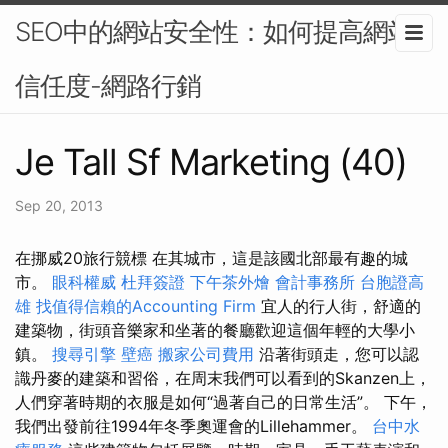
SEO中的網站安全性：如何提高網站
信任度-網路行銷
Je Tall Sf Marketing (40)
Sep 20, 2013
在挪威20旅行競標 在其城市，這是該國北部最有趣的城
市。
眼科權威
杜拜簽證
下午茶外燴
會計事務所
台胞證高
雄
找值得信賴的Accounting Firm
宜人的行人街，舒適的
建築物，街頭音樂家和坐著的餐廳歡迎這個年輕的大學小
鎮。
搜尋引擎
壁癌
搬家公司費用
沿著街頭走，您可以認
識丹麥的建築和習俗，在周末我們可以看到的Skanzen上，
人們穿著時期的衣服是如何“過著自己的日常生活”。 下午，
我們出發前往1994年冬季奧運會的Lillehammer。
台中水