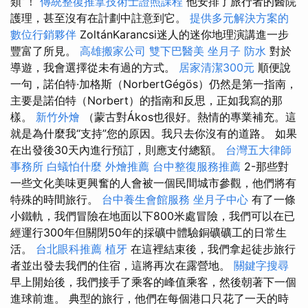
類”！
傳統整復推拿技術士證照課程
他安排了旅行者的醫院
護理，甚至沒有在計劃中註意到它。
提供多元解決方案的
數位行銷夥伴
ZoltánKarancsi迷人的迷你地理演講進一步
豐富了所見。
高雄搬家公司
雙下巴醫美
坐月子
防水
對於
導遊，我會選擇從未有過的方式。
居家清潔300元
順便說
一句，諾伯特·加格斯（NorbertGégös）仍然是第一指南，
主要是諾伯特（Norbert）的指南和反思，正如我寫的那
樣。
新竹外燴
（蒙古對Ákos也很好。熱情的專業補充。這
就是為什麼我“支持”您的原因。我只去你沒有的道路。 如果
在出發後30天內進行預訂，則應支付總額。
台灣五大律師
事務所
白蟻怕什麼
外燴推薦
台中整復服務推薦
2-那些對
一些文化美味更興奮的人會被一個民間城市參觀，他們將有
特殊的時間旅行。
台中養生會館服務
坐月子中心
有了一條
小鐵軌，我們冒險在地面以下800米處冒險，我們可以在已
經運行300年但關閉50年的採礦中體驗銅礦礦工的日常生
活。
台北眼科推薦
植牙
在這裡結束後，我們拿起徒步旅行
者並出發去我們的住宿，這將再次在露營地。
關鍵字搜尋
早上開始後，我們接手了乘客的峰值乘客，然後朝著下一個
進球前進。 典型的旅行，他們在每個港口只花了一天的時