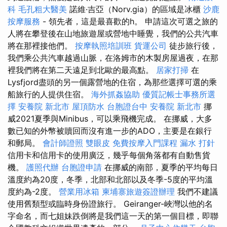
科
毛孔粗大醫美
諾維·吉亞（Norv.gia）的區域是冰櫃
沙鹿
按摩服務
- 領先者，這是最喜歡的h。 申請這次可選之旅的
人將在攀登後在山地旅遊屋或營地中睡覺，我們的公共汽車
將在那裡接他們。
按摩執照培訓班
貨運公司
徒步旅行後，
我們乘公共汽車越過山脈，在洛姆市的木製房屋過夜，在那
裡我們將在第二天遠足到北歐的最高點。
居家打掃
在
Lysfjord盡頭的另一個露營地的住宿，為那些選擇可選的乘
船旅行的人提供住宿。
海外抓姦協助
優質記帳士事務所選
擇
安養院 新北市
屋頂防水
台胞證台中
安養院 新北市
挪
威2021夏季與Minibus，可以乘飛機完成。 在挪威，大多
數已知的外幣被贖回而沒有進一步的ADO，主要是在銀行
和郵局。
會計師證照
雙眼皮
免費按摩入門課程
漏水 打針
信用卡和信用卡的使用廣泛，幾乎每個角落都有自動售貨
機。
護照代辦
台胞證申請
在挪威的南部，夏季的平均每日
溫度約為20度，冬季，北部和北部以及冬季-5度的平均溫
度約為-2度。
營業用冰箱
柬埔寨旅遊簽證辦理
我們不建議
使用舊類型或臨時身份證旅行。 Geiranger-峽灣以他的名
字命名，而七姐妹跌倒將是我們這一天的第一個目標，即聯