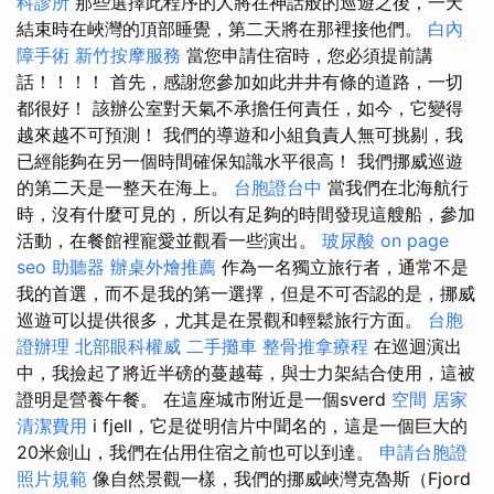
科診所
那些選擇此程序的人將在神話般的巡遊之後，一天
結束時在峽灣的頂部睡覺，第二天將在那裡接他們。
白內
障手術
新竹按摩服務
當您申請住宿時，您必須提前講
話！！！！ 首先，感謝您參加如此井井有條的道路，一切
都很好！ 該辦公室對天氣不承擔任何責任，如今，它變得
越來越不可預測！ 我們的導遊和小組負責人無可挑剔，我
已經能夠在另一個時間確保知識水平很高！ 我們挪威巡遊
的第二天是一整天在海上。
台胞證台中
當我們在北海航行
時，沒有什麼可見的，所以有足夠的時間發現這艘船，參加
活動，在餐館裡寵愛並觀看一些演出。
玻尿酸
on page
seo
助聽器
辦桌外燴推薦
作為一名獨立旅行者，通常不是
我的首選，而不是我的第一選擇，但是不可否認的是，挪威
巡遊可以提供很多，尤其是在景觀和輕鬆旅行方面。
台胞
證辦理
北部眼科權威
二手攤車
整骨推拿療程
在巡迴演出
中，我撿起了將近半磅的蔓越莓，與士力架結合使用，這被
證明是營養午餐。 在這座城市附近是一個sverd
空間
居家
清潔費用
i fjell，它是從明信片中聞名的，這是一個巨大的
20米劍山，我們在佔用住宿之前也可以到達。
申請台胞證
照片規範
像自然景觀一樣，我們的挪威峽灣克魯斯（Fjord