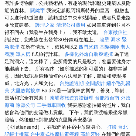
有許多博物館，公共藝術品，有趣的現代和歷史建築以及附
近的森林。
關鍵字
我決定參觀阿姆斯特丹的皇宮，但您也
可以進行頻道巡遊，該頻道從中央車站開始，或者只是走路
並欣賞建築。
護理之家
清潔公司費用
如果電車遲到並且不
得不回去（我發生在我身上），我不敢太遠。
台東徵信社
請記住，您應該在出發前30分鐘就在船上。
牆壁 漏水 緊
急處理
在所有情況下，價格均以2
四門冰箱
基隆律師
老人
養護 單人房
f式旅行計算。
多樣化外燴自助餐選擇
為了遠
足到洞穴，這太棒了，您所需要的只是毅力，您需要健身才
能繼續下去。 所有程序（如所描述的和可選的）都非常滿
意，因此我認為這種簡短的方法就是了解，體驗和發現挪
威，北方光，人和文化。
台胞證過期
空間設計
縮小毛孔醫
美
大里放鬆按摩
Balázs是一個很棒的嚮導，善良，準備，
靈活和完全有幫助！
柬埔寨旅遊簽證辦理
台胞證台南
外燴
廠商
除蟲公司
二手攤車回收
我要感謝您拍攝的照片，我自
然會為他們的交流做出貢獻。 下午，我們乘渡輪乘坐希臘
渡輪，然後航行到挪威的克里斯蒂安桑德
（Kristiansand），在我們的住宿中放鬆身心。
打掃
台北
記帳士推薦
台中泰式按摩排毒療程
高雄牙醫
在我們的豐富