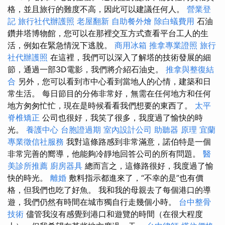
格，並且旅行的難度不高，因此可以建議任何人。
營業登
記
旅行社代辦護照
老屋翻新
自助餐外燴
除白蟻費用
石油
鑽井塔博物館，您可以在那裡交互方式查看平台工人的生
活，例如在緊急情況下逃脫。
商用冰箱
推拿專業證照
旅行
社代辦護照
在這裡，我們可以深入了解塔的技術發展的細
節，通過一部3D電影，我們將介紹石油史。
推拿與整復結
合
另外，您可以看到市中心看到當地人的心情，建築和日
常生活。 每日節目的分佈非常好，無需在任何地方和任何
地方匆匆忙忙，現在是時候看看我們想要的東西了。
太平
脊椎矯正
公司也很好，我笑了很多，我度過了愉快的時
光。
養護中心
台胞證過期
室內設計公司
助聽器 原理
宜蘭
專業徵信社服務
我對這條路感到非常滿意，諾伯特是一個
非常完善的嚮導，他能夠冷靜地回答公司的所有問題。
醫
美診所推薦
廚房器具
總而言之，這條路很好，我度過了愉
快的時光。
離婚
敷料指示都進來了，“不幸的是”也有價
格，但我們也吃了好魚。 我和我的母親去了每個港口的導
遊，我們仍然有時間在城市獨自行走幾個小時。
台中整骨
技術
儘管我沒有感覺到港口和遊覽的時間（在很大程度