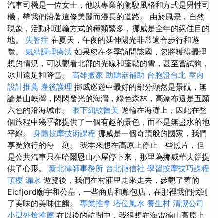
汽車司機是一位女士，他以專業的駕駛風格和方式是男性司
機，帶我們沿著這條美麗而漫長的道路。 由於風景，自然
現象，活動和運輸方式的種類繁多，挪威是全年的絕佳目的
地。
失智症
在夏天，午夜的延伸陽光非常適合步行和遊
覽。
氣結調理療法
如果您在冬季訪問該國，您將獲得最理
想的情況，可以觀看北部的光線和蓬鬆的雪，甚至嘗試狗，
冰川遠足和降雪。
高雄搬家
助聽器補助
台胞證台北
室內
設計推薦
產後護理
挪威巡遊中最好的部分顯然是景觀，無
論是山峽灣，閃閃發光的海灣，綠色森林，高瀑布還是五顏
六色的沿海城市。
眼下細紋醫美
遊輪在海灘上，因此在整
個旅程中幾乎都提供了一個有趣的景色，而不是無盡水的地
平線。
身體按摩技術課程
挪威是一個奇蹟般的國家，我們
享受旅行的每一刻。 我本來想在高原上停止一些照片，但
是公共汽車只在哈爾恩山小屋停下來，那里為挪威華夫餅提
供了心形。
新北律師事務所
台北徵信社
學習按摩技巧課程
頂樓 漏水
遊覽後，我們在村莊里走來走去，參觀了舊的
Eidfjord廟宇和公墓，一些商店和麵包店，在那裡我們找到
了美味的美味佳餚。
專業推拿
塔位風水
養生村
清潔公司
小型外燴推薦
在以後的訪問中，我很想在海雷德山高原上