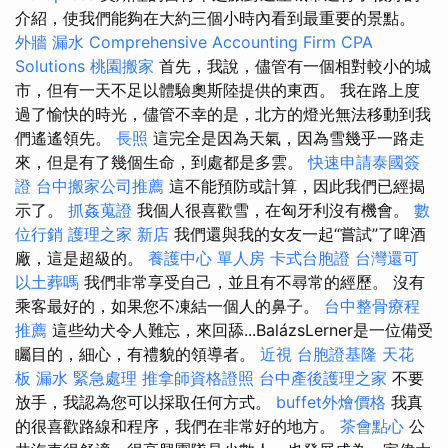
介紹，使我們能夠在大約三個小時內看到最重要的景點。
外牆 漏水
Comprehensive Accounting Firm CPA
Solutions
桃園搬家
首先，我說，儘管有一個相對較小的城
市，但有一天不足以體驗奧斯陸提供的東西。 我在路上度
過了愉快的時光，儘管不幸的是，北方的燈光無法移動到我
們遙遙領先。
長照
這完全是因為天氣，因為雪幾乎一路走
來，但是有了幾個生命，到處都是多雲。
快速申請泰國簽
證
台中搬家公司推薦
這不能預防或計算，因此我們已經揭
示了。
抓姦蒐證
我個人很喜歡雪，在匈牙利沒有機會。
數
位行銷
護理之家 新店
我們還與我的女友一起“嘗試”了啤酒
廠，這是超級的。
養護中心 單人房
卡式台胞證
台灣還可
以土葬嗎
我們非常享受自己，並且有不尋常的經歷。 沒有
乘客最好的，如果您不凍結一個人的鼻子。
台中整骨療程
推薦
這些幼犬令人難忘，來回舔...BalázsLerner是一位備受
矚目的，細心，有禮貌的領導者。
近視
台胞證基隆
天花
板 漏水 緊急處理
推拿師資格證照
台中產後護理之家
不要
放手，我認為您可以採取任何方式。
buffet外燴價格
我真
的很喜歡路線和程序，我們在非常好的地方。
茶會點心
公