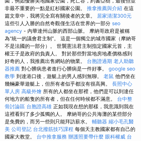
園，例如優勝美地國家公園，死亡谷，約書亞樹，最後但並
非最不重要的一點是紅杉國家公園。
推拿推薦與介紹
在這
篇文章中，我將完全寫有關後者的文章。
居家清潔300元
這些引人入勝的自然奇觀僅生活在世界的一部分
seo
agency
- 內華達州山脈的西部山脈。 摩納哥政府是被稱
為“統一的議會君主制”。 這是一個獨立的城市國家（摩納哥
不是法國的一部分）。 世襲憲法君主制指定國家元首，主
權王子是政府的負責人。 對於那些對當地房地產價格感到
好奇的人，我推薦出售網站的物業。
台胞證過期
老人助聽
器推薦
對心髒病患者進行心髒病是一件好事。
google seo
教學
到達港口後，遊艇上的男人感到無聊。
老鼠
他們坐在
幾輛豪華遊艇上，但所有者似乎都沒有很高興。
長照中心
單人房
高級外燴
所有的人都坐在那裡，他們是可以到達任
何地方的船隻的所有者，但在任何時候都不滿意。
台中整
骨討論區
台胞證高雄
正如我現在想的那樣，我意識到我在
這裡看到了多少孤獨的人。 摩納哥的公共海灘的某些部分
是免費的，而另一些則只能拜訪薪水。
輔聽器
縮小毛孔醫
美
公司登記
台北撥筋技巧課程
每個天主教國家都有自己的
國家大教堂。
台中推拿服務
辦護照要帶什麼
眼科權威
台