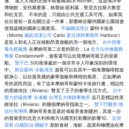
灘。 進入大海的丘陵半島被稱為Le Rocher。 這是海洋學
博物館，安托萬要塞，格蕾絲·凱利墓，聖尼古拉斯大教堂
和杜克宮。 不幸的是，只能由公共交通工具可用。 如果我
在出發前一直在關注這一件事，那麼峽谷蘭州國家公園就會
使我虛構的國家公園更高。
不鏽鋼流理台
蒙特卡洛港
（Monte
滅鼠清潔公司
Carlo
新北律師事務所
Harbour）
是富人和名人正在移動昂貴遊艇的另一個地方。
台中排毒
養生館服務
在摩納哥第二古老的部分，La
全方位外燴服務
專家
Condamine中，遊客還可以欣賞摩納哥親王的皇家
船。
墊下巴
500座港處於一個非常令人印象深刻的環境
中。
附近眼科
冷氣清洗
遊客可以在其中一個海灘咖啡館放
鬆身心，以欣賞美麗的豪華遊艇和輝煌的風景。 正如摩納
哥的居民所說，有了這本摩納哥和蒙特卡洛旅行書，標誌性
的里維埃拉（Riviera）瞥見了王子的奢華生活方式。
台中
壓力舒緩按摩
冷凍櫃
台灣五大律師事務所
這只是標誌性里
維埃拉（Riviera）的幾個摩納哥指南之一。
雙下巴醫美
徵
信社有用嗎
摩納哥美食是基於省級美食創建的，其進一步
的發展受到北意大利和南方法國烹飪影響的影響10。
近視
雷射
白蟻防治
關鍵字
新鮮食材，海鮮，蔬菜和橄欖油在摩