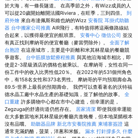
於大海，有一條長隧道。 在高季節之外，有Wizz成員的人
可以從20歲開始離開法國Riviera，在旺季，三到四倍。
到
府外燴
來自布達佩斯和維也納的Wizz
安養院
耳掛式助聽
器
台中搬家公司推薦
AIR飛行，有時值得將這兩條路線結
合起來，以獲得最便宜的航班票。
安養中心
徵信公司
並沒
有真正找到摩納哥的便宜餐廳（麥當勞除外）。
全面了解
台胞證
在這座城市，主要是中距離和米其林星級的餐廳競
爭遊客。
台中筋膜放鬆療程推薦
與其他沿海城市相比，即
使是2-3星級酒店的價格也被乘以。 在摩納哥，女性在同一
份工作中的收入比男性低20％。 在2022年的531個州角色
中，有158名女性和373名男性。 摩納哥的平均預期壽命為
89.5-世界上最長的預期壽命。 我們可以查看著名的沃特福
德水晶工廠中水晶生產的基礎知識，並了解他的故事。
全
口重建
許多購物中心都在市中心建造，但幸運的是，
Zegzuga的舒適街道仍然存在。
居家清潔
即使我很幸運能
在大多數當地米其林星級的餐廳共進晚餐，但本地菜餚根本
沒有品嚐。
助聽器品牌
新北市安養院推薦
柬埔寨簽證
這
通常充滿奶酪，菠菜，洋蔥和米飯。
漏水 打針撐多久
什麼