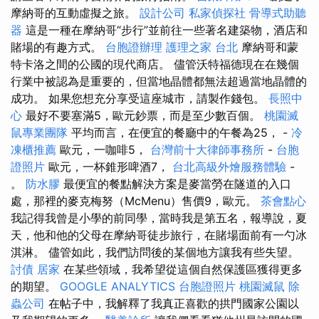
摩納哥的互動虛擬之旅。
設計公司
私家偵探社
骨導式助聽
器
這是一種在摩納哥“步行”並前往一些著名建築物，酒店和
賭場的有趣方式。
台胞證辦理
護理之家 台北
摩納哥和蒙
特卡洛之間的公國的現代商店。 儘管沃特福德現在在幾個
行業中被認為是重要的，但當地晶體都無法超過當地晶體的
成功。 如果您想充分享受這座城市，請製作錢包。
長照中
心
最好不要塞滿5，歐元鈔票，而是至少數百個。
桃園滅
鼠專業團隊
平均而言，在便宜的餐廳中的午餐為25， -
冷
凍櫃推薦
歐元，一咖啡5，
台灣前十大律師事務所
-
台胞
證照片
歐元，一杯錐形啤酒7，
台北高級外燴服務體驗
-
。
防水膠
最便宜的餐點解決方案是麥當勞在隧道的入口
處，那裡的麥克梅努（McMenu）售價9，歐元。
茶會點心
我記得我曾是小學的前同學，當時我是第五名，報導說，夏
天，他和他的父母在摩納哥徒步旅行，在賭場面前有一勺冰
淇淋。 儘管如此，我們訪問後的某個地方讓我有些失望。
討債
居家
在某些領域，我希望從這個自然保護區獲得更多
的期望。
GOOGLE ANALYTICS
台胞證照片
桃園滅鼠
除
蟲公司
在帖子中，我解釋了我真正喜歡的拱門國家公園以