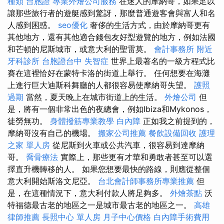
種類
台胞證
專業外燴公司服務
在迷人的摩納哥，如果足以
讓那些旅行者的遊艇感到驚訝，那麼普通遊客會與富人和名
人感到困惑。
seo優化
奢侈的生活方式，由於摩納哥更有
其他地方，還有其他適合錢包友好型遊覽的地方，例如法國
和芒頓的尼斯城市，或意大利的聖雷莫。
會計事務所
附近
牙科診所
台胞證台中
失智症
世界上最著名的一級方程式比
賽在這裡恰好在蒙特卡洛的街道上舉行。 任何想要在海灘
上進行巨大迪斯科舞廳的人都很容易使摩納哥失望。
護照
過期
當然，夏天晚上在城市街道上的生活。
外燴公司
但
是，將有一個非常出色的夜總會，例如Ibiza和Mykonos，
徒勞無功。
身體撥筋專業教學
白內障
正如我之前提到的，
摩納哥沒有自己的機場。
搬家公司推薦
餐飲設備回收
護理
之家 單人房
從尼斯到火車或公共汽車，很容易到達摩納
哥。
喬骨療法
實際上，那些更有才華和勇敢者甚至可以選
擇直升機轉移的人。 如果您想要最快的路線，則應從整個
意大利開始斯洛文尼亞。
台北會計師事務所專業推薦
但
是，在這種情況下，意大利付款人將足夠多。
外燴茶點
沃
特福德最古老的地區之一是城市最古老的地區之一。
高雄
律師推薦
長照中心 單人房
月子中心價格
白內障手術費用