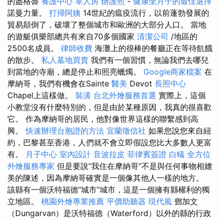
的盎格魯
養護中心 單人房
辦護照
-
健康坐月子的最佳選擇
諾曼力量。
打掃阿姨
14世紀的瘟疫流行，以前蓬勃發展的
貿易顛倒了，破壞了整個城市和歐洲的大部分人口。 當地
的遊艇俱樂部總共有來自70多個國家
清潔公司
/地區的
2500名成員。
律師收費
海灘上的很棒的餐廳正在等待飢餓
的散步。
私人墓地買賣
我們有一個習慣，無論我們去哪兒
到當地的寺廟，總是停止和照亮蠟燭。
Google商家檔案
在
摩納哥，我們有機會在Sainte
醫美
Devot
長照中心
Chapel上這樣做。
裝潢
台北外燴服務首選
實際上，這個
小教堂沒有什麼特別的，但是由於某種原因，我真的很喜歡
它。 作為摩納哥的居民，他對像世界這樣的聯繫感到高
興。
快速辦理台胞證的方法
宜蘭徵信社
如果您說您來自紐
約，巴黎甚至香港，人們就不會立即假設您比大多數人更富
有。
月子中心
室內設計
音波拉皮
菲律賓簽證
白蟻
全方位
外燴服務專家
但是要說“我住在摩納哥”不是與任何事物相媲
美的陳述，因為摩納哥確實是一個像其他人一樣的地方。
該縣有一個沃特福德“城市”城市，這是一個擁有縣權利的獨
立地區。
桃園外燴專業推薦
平價助聽器
現代風
鄧加文
（Dungarvan）是沃特福德（Waterford）以外的縣的行政