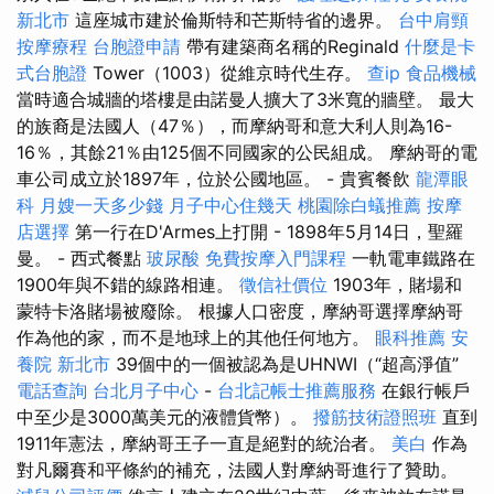
新北市
這座城市建於倫斯特和芒斯特省的邊界。
台中肩頸
按摩療程
台胞證申請
帶有建築商名稱的Reginald
什麼是卡
式台胞證
Tower（1003）從維京時代生存。
查ip
食品機械
當時適合城牆的塔樓是由諾曼人擴大了3米寬的牆壁。 最大
的族裔是法國人（47％），而摩納哥和意大利人則為16-
16％，其餘21％由125個不同國家的公民組成。 摩納哥的電
車公司成立於1897年，位於公國地區。 - 貴賓餐飲
龍潭眼
科
月嫂一天多少錢
月子中心住幾天
桃園除白蟻推薦
按摩
店選擇
第一行在D'Armes上打開 - 1898年5月14日，聖羅
曼。 - 西式餐點
玻尿酸
免費按摩入門課程
一軌電車鐵路在
1900年與不錯的線路相連。
徵信社價位
1903年，賭場和
蒙特卡洛賭場被廢除。 根據人口密度，摩納哥選擇摩納哥
作為他的家，而不是地球上的其他任何地方。
眼科推薦
安
養院 新北市
39個中的一個被認為是UHNWI（“超高淨值”
電話查詢
台北月子中心
-
台北記帳士推薦服務
在銀行帳戶
中至少是3000萬美元的液體貨幣）。
撥筋技術證照班
直到
1911年憲法，摩納哥王子一直是絕對的統治者。
美白
作為
對凡爾賽和平條約的補充，法國人對摩納哥進行了贊助。