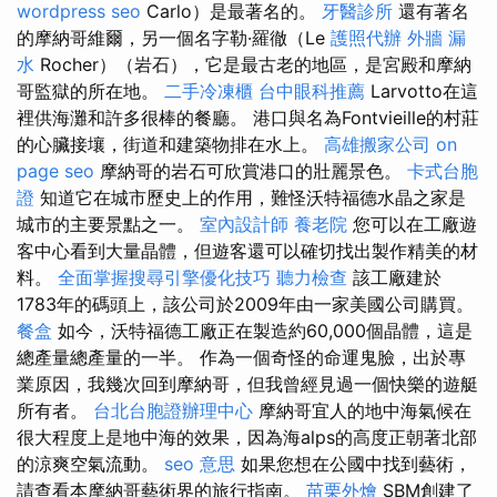
wordpress seo
Carlo）是最著名的。
牙醫診所
還有著名
的摩納哥維爾，另一個名字勒·羅徹（Le
護照代辦
外牆 漏
水
Rocher）（岩石），它是最古老的地區，是宮殿和摩納
哥監獄的所在地。
二手冷凍櫃
台中眼科推薦
Larvotto在這
裡供海灘和許多很棒的餐廳。 港口與名為Fontvieille的村莊
的心臟接壤，街道和建築物排在水上。
高雄搬家公司
on
page seo
摩納哥的岩石可欣賞港口的壯麗景色。
卡式台胞
證
知道它在城市歷史上的作用，難怪沃特福德水晶之家是
城市的主要景點之一。
室內設計師
養老院
您可以在工廠遊
客中心看到大量晶體，但遊客還可以確切找出製作精美的材
料。
全面掌握搜尋引擎優化技巧
聽力檢查
該工廠建於
1783年的碼頭上，該公司於2009年由一家美國公司購買。
餐盒
如今，沃特福德工廠正在製造約60,000個晶體，這是
總產量總產量的一半。 作為一個奇怪的命運鬼臉，出於專
業原因，我幾次回到摩納哥，但我曾經見過一個快樂的遊艇
所有者。
台北台胞證辦理中心
摩納哥宜人的地中海氣候在
很大程度上是地中海的效果，因為海alps的高度正朝著北部
的涼爽空氣流動。
seo 意思
如果您想在公國中找到藝術，
請查看本摩納哥藝術界的旅行指南。
苗栗外燴
SBM創建了