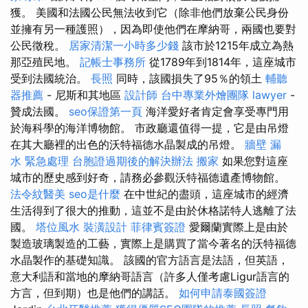
獲。 美國和法國公民無法收到它（除非他們放棄公民身份
並擁有另一種護照），因為即使他們在摩納哥，兩國也要對
公民徵稅。
居家清潔一小時多少錢
該市於1215年成立為熱
那亞殖民地。
記帳士事務所
從1789年到1814年，這座城市
受到法國統治。
長照
同時，該國損失了95％的領土
輔聽
器推薦
- 尼斯和其地區
設計師
台中專業外燴團隊
lawyer
-
贊成法國。
seo保證第一頁
海洋愛好者肯定會享受專門用
於海科學的海洋博物館。 市政廳還值得一提，它是由吊燈
在其大廳裡的出色的沃特福德水晶製成的吊燈。
牆壁 漏
水 緊急處理
台胞證過期後的解決辦法
搬家
如果您對這座
城市的歷史感到好奇，請務必參觀沃特福德遺產博物館。
法令紋醫美
seo是什麼
在中世紀的盡頭，這座城市的經濟
生活得到了很大的推動，這並不是由於休格諾特人逃離了法
國。
塔位風水
裝潢設計
菲律賓簽證
愛爾蘭實際上是由於
製造玻璃製造的工藝，實際上是購買了當今著名的沃特福德
水晶製作的基礎知識。 該國的官方語言是法語，但英語，
意大利語和當地的摩納哥語言（許多人僅考慮Ligur語言的
方言，但到期）也是他們的講話。
如何申請泰國簽證