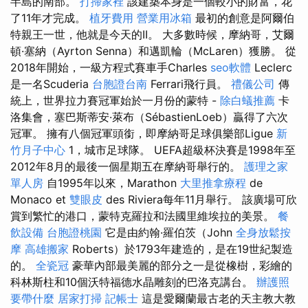
半島的南部。
打掃家裡
該建築本身是一個較小的財富，花
了11年才完成。
植牙費用
營業用冰箱
最初的創意是阿爾伯
特親王一世，他就是今天的II。 大多數時候，摩納哥，艾爾
頓·塞納（Ayrton Senna）和邁凱輪（McLaren）獲勝。 從
2018年開始，一級方程式賽車手Charles
seo軟體
Leclerc
是一名Scuderia
台胞證台南
Ferrari飛行員。
禮儀公司
傳
統上，世界拉力賽冠軍始於一月份的蒙特 -
除白蟻推薦
卡
洛集會，塞巴斯蒂安·萊布（SébastienLoeb）贏得了六次
冠軍。 擁有八個冠軍頭銜，即摩納哥足球俱樂部Ligue
新
竹月子中心
1，城市足球隊。 UEFA超級杯決賽是1998年至
2012年8月的最後一個星期五在摩納哥舉行的。
護理之家
單人房
自1995年以來，Marathon
大里推拿療程
de
Monaco et
雙眼皮
des Riviera每年11月舉行。 該廣場可欣
賞到繁忙的港口，蒙特克羅拉和法國里維埃拉的美景。
餐
飲設備
台胞證桃園
它是由約翰·羅伯茨（John
全身放鬆按
摩
高雄搬家
Roberts）於1793年建造的，是在19世紀製造
的。
全瓷冠
豪華內部最美麗的部分之一是從橡樹，彩繪的
科林斯柱和10個沃特福德水晶雕刻的巴洛克講台。
辦護照
要帶什麼
居家打掃
記帳士
這是愛爾蘭最古老的天主教大教