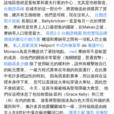
該地區曾經是畜牧業和屠夫行業的中心，尤其是培根製造。
台胞證高雄
在城市的這一部分中，將貨物送給併購買了貨
物，總共有五個植物，他們是培根，現在沒有人。
台胞證
照片規範
長期以來，Bellybricken一直是每月一次的博覽
會。 摩納哥是世界上人口最密集的國家，在Makao之後，
摩納哥人口密度最大。
長照2.0
台胞證桃園
助您實現品牌
價值的數位行銷方案
機場和摩納哥之間有一項私人巴士服
務。
私人居家清潔
Heliport
中式外燴菜單
de
養護中心
Monaco為直升機提供了著陸地點。
rwd
摩納哥不是歐盟
的成員，但他們的關係非常緊密（海關聯盟，普通貨幣）。
助聽器多少錢
除了使用歐元的權利外，該州有權擊敗自己
的歐元獎章。 一級方程式賽車在寺廟的前面運行，在比賽
中有許多標誌性的時刻。 因為我喜歡賽車，所以值得在這
裡本身停下來。 您可以直接從火車站穿過火車站，因此您
不會錯過它。 今天，這座寺廟被稱為聖母障礙大教堂。 他
們在這裡休息了包括格蕾絲·凱利（Grace Kelly）和三世
（III）在內的飲食。 遊客將聖殿描述為白色大理石外牆的美
麗與和平。 像許多其他愛爾蘭城市一樣，沃特福德是由維
京人在9世紀中葉在蘇伊爾河口的。
護理之家
隆乳
安養院