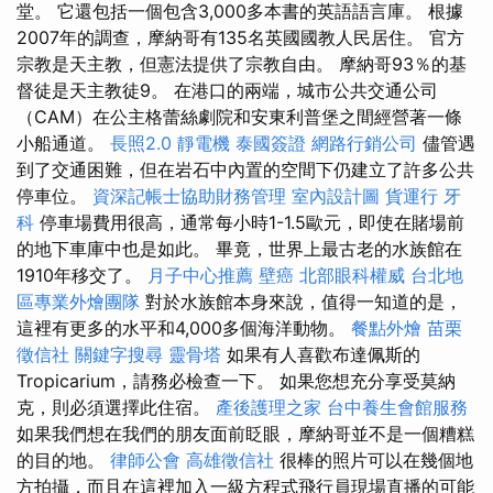
堂。 它還包括一個包含3,000多本書的英語語言庫。 根據
2007年的調查，摩納哥有135名英國國教人民居住。 官方
宗教是天主教，但憲法提供了宗教自由。 摩納哥93％的基
督徒是天主教徒9。 在港口的兩端，城市公共交通公司
（CAM）在公主格蕾絲劇院和安東利普堡之間經營著一條
小船通道。
長照2.0
靜電機
泰國簽證
網路行銷公司
儘管遇
到了交通困難，但在岩石中內置的空間下仍建立了許多公共
停車位。
資深記帳士協助財務管理
室內設計圖
貨運行
牙
科
停車場費用很高，通常每小時1-1.5歐元，即使在賭場前
的地下車庫中也是如此。 畢竟，世界上最古老的水族館在
1910年移交了。
月子中心推薦
壁癌
北部眼科權威
台北地
區專業外燴團隊
對於水族館本身來說，值得一知道的是，
這裡有更多的水平和4,000多個海洋動物。
餐點外燴
苗栗
徵信社
關鍵字搜尋
靈骨塔
如果有人喜歡布達佩斯的
Tropicarium，請務必檢查一下。 如果您想充分享受莫納
克，則必須選擇此住宿。
產後護理之家
台中養生會館服務
如果我們想在我們的朋友面前眨眼，摩納哥並不是一個糟糕
的目的地。
律師公會
高雄徵信社
很棒的照片可以在幾個地
方拍攝，而且在這裡加入一級方程式飛行員現場直播的可能