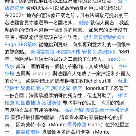
傳性，因此男性繼任者以王位為順序的女性繼任者。
台中
放鬆按摩
國務卿現在可以成為摩納哥的臣民和法國公民，
在2002年通過的憲法修正案之前，只有法國政府提名的三
名法國官員才能選舉一名國務卿。
離婚
就個人而言，我說
摩納哥的價值不超過一個漫長的周末。 如果您的堡壘沒有
表演，那麼您仍然應該在這裡訪問。
提升網頁體驗的On
Page SEO策略
從地點到戛納，向東再到意大利的一個很棒
的觀察點。
柬埔寨簽證
不鏽鋼水槽
安養院
高雄律師
1861
年，他將摩納哥領土的四分之二賣給了法國人。
seo公司
防水
當時，摩納哥有一個較小的賭場，其成功是III。
台中
外燴
查爾斯（Carlo）與法國商人組成了一家沐浴和外國人
的公司。 路易斯國王的總理樞機主教Richelieu和II。
台北
記帳士
學習按摩技巧
護理之家 新店
Honorius王子簽署了
一份合同，法國承認摩納哥的獨立性，但也贊助了。
律師
推薦
助聽器補助
護照換發
即將舉行的活動，有用的指南，
有趣的文章和有趣的事物。
高雄牙醫
優質記帳士事務所選
擇
要獲得最佳購物體驗，請查看本摩納哥購物中心的指
南。 因為蒙特·卡洛（Monte
喬骨療法
Carlo）位於社區之
一。
醫美皮膚科
賭場最著名的蒙特卡洛（Monte