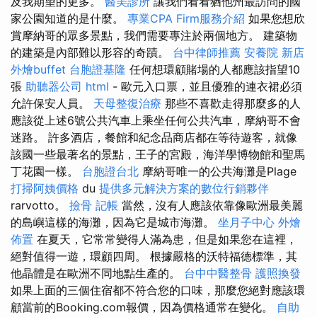
及我期望的更多。
醫美診所
讓我們看看猶他州最訪問的國
家公園知道的是什麼。
專業CPA Firm服務介紹
如果您想欣
賞摩納哥的眾多景點，我們需要專注於兩個地方。 建築物
的建築是內部難以形容的奇蹟。
台中律師推薦
安養院 新店
外燴buffet
台胞證基隆
任何想環顧賭場的人都應該指望10
張
助聽器公司
html
- 歐元入口票，並且優雅的連衣裙必須
允許保安人員。
天母整復治療
那些不喜歡走得那麼多的人
應該從上述6號公共汽車上乘坐任何公共汽車，摩納哥不會
迷路。 許多酒店，餐館和紀念品商店都在等待遊客，就像
該國一些最著名的景點，王子的宮殿，海洋學博物館和聖馬
丁花園一樣。
台胞證台北
摩納哥唯一的公共海灘是Plage
打掃阿姨價格
du
提供多元解決方案的數位行銷夥伴
rarvotto。
撿骨
記帳
當然，沒有人應該依靠像歐洲最美麗
的島嶼這樣的海灘，因為它是城市海灘。
坐月子中心
外燴
佈置
在夏天，它常常變得人滿為患，但是如果您在這裡，
絕對值得一遊，環顧四周。 根據嚴格的沃特福德標準，其
他晶體是在歐洲不同地點生產的。
台中中醫整骨
護照換發
如果上面的三個住宿都不符合您的口味，那麼您絕對應該環
顧當前的Booking.com報價，因為價格通常在變化。
自助