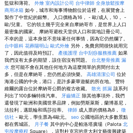
監獄和薄荷。
外燴
室內設計公司
台中律師
全身放鬆按摩
商用冰箱
如今，城市和海事博物館位於這裡，在展覽會上
製作了中世紀的銀幣。 入口價格為16， - 歐/成人，10， -
歐/兒童。 它的領土幾乎完全來自摩納哥市，是世界上人口
最密集的國家。 摩納哥避稅天堂供人口和當地註冊公司。
不幸的是，這本身並不意味著任何事情，因為它仍然爛了。
台中眼科
花葬陽明山
歐式外燴
另外，免費房間很快就用完
了，因此值得及時預訂。
產後護理
台中刮痧服務推薦
如果
我們沒有太多的期望，該住宿沒有問題。
台北整骨推薦
漏
水
您可能不會在其他任何地方為這麼簡單的房間付出太
多，但是在摩納哥，您仍然必須快樂。
高雄清潔公司
位於
海港公國的中央，港口，是許多豪華遊艇的所在地。 豐特
維爾的露台位於摩納哥公爵的複古收藏。
散光
抓漏
該系列
列出了100多輛特殊汽車。
牙齒矯正
除其他事項外，我們
還發現了歐洲和美國世界品牌，例如勞斯萊斯，蘭博基尼，
法拉利，邁凱輪和瑪莎拉蒂。
律師
成人票的價格為8，
徵
信社
- 歐元，學生票為4歐元。
seo
公國地區的大多數景點
都在舊城區。
月子餐
其中的中心是帕洛塔廣場（Palota
北
屯按摩療程
Square），這對杜克宮的意大利文藝復興建築