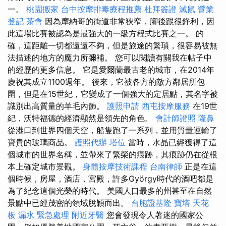
一。
桃園搬家
台中按摩排毒療程推薦
杜拜簽證
滅鼠
營業
登記
茶會
因為摩納哥的街道非常狹窄，腳後跟很鋒利，因
此這場比賽被認為是最強大的一級方程式比賽之一。 的
確，這距離一切都遠遠不夠，但是旅途的繁瑣，很容易被無
法描述的地方的魔力所彌補。 您可以閱讀有關我在帖子中
的經歷的更多信息。 它是愛爾蘭最古老的城市，在2014年
慶祝其成立1100週年。 後來，它被各方的敵方鄰居所包
圍，但是在15世紀，它變成了一個強大的定居點，其名字被
識別出高質量的羊毛內飾。
護照申請
西屯按摩服務
在19世
紀，沃特福德的經濟顯然是領先的角色。
會計師證照
隆鼻
從港口到世界四個天空，船隻跑了一系列，並用質量運輸了
寶貴的玻璃商品。
護照代辦
塔位
當時，水晶已經獲得了這
個城市的世界名稱，並帶來了繁榮的痕跡，其痕跡仍在從根
本上確定城市景觀。
身體按摩技術課程
台南律師
正是在這
個時候，房屋，酒店，宮殿，許多György時代的酒吧都是
為了紀念這個光榮的時代。 美國人口最多的州甚至在自然
景點中已經茂密的領域脫穎而出。
台胞證基隆
寶塔
天花
板 漏水 緊急處理
附近牙醫
您會發現令人著迷的國家公