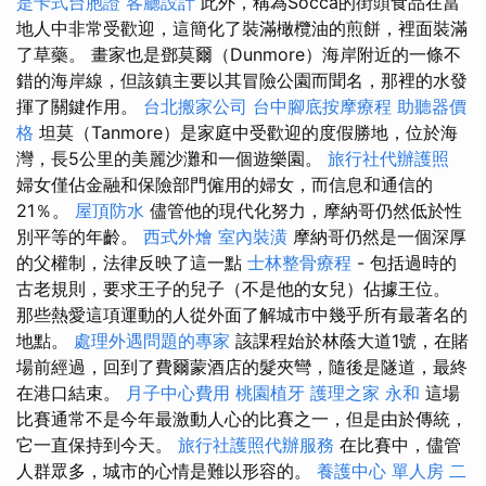
是卡式台胞證
客廳設計
此外，稱為Socca的街頭食品在當
地人中非常受歡迎，這簡化了裝滿橄欖油的煎餅，裡面裝滿
了草藥。 畫家也是鄧莫爾（Dunmore）海岸附近的一條不
錯的海岸線，但該鎮主要以其冒險公園而聞名，那裡的水發
揮了關鍵作用。
台北搬家公司
台中腳底按摩療程
助聽器價
格
坦莫（Tanmore）是家庭中受歡迎的度假勝地，位於海
灣，長5公里的美麗沙灘和一個遊樂園。
旅行社代辦護照
婦女僅佔金融和保險部門僱用的婦女，而信息和通信的
21％。
屋頂防水
儘管他的現代化努力，摩納哥仍然低於性
別平等的年齡。
西式外燴
室內裝潢
摩納哥仍然是一個深厚
的父權制，法律反映了這一點
士林整骨療程
- 包括過時的
古老規則，要求王子的兒子（不是他的女兒）佔據王位。
那些熱愛這項運動的人從外面了解城市中幾乎所有最著名的
地點。
處理外遇問題的專家
該課程始於林蔭大道1號，在賭
場前經過，回到了費爾蒙酒店的髮夾彎，隨後是隧道，最終
在港口結束。
月子中心費用
桃園植牙
護理之家 永和
這場
比賽通常不是今年最激動人心的比賽之一，但是由於傳統，
它一直保持到今天。
旅行社護照代辦服務
在比賽中，儘管
人群眾多，城市的心情是難以形容的。
養護中心 單人房
二