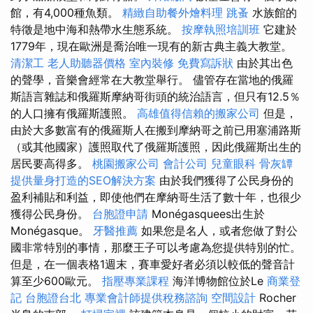
館，有4,000種魚類。
精緻自助餐外燴料理
跳蚤
水族館的
特徵是地中海和熱帶水生態系統。
按摩執照培訓班
它建於
1779年，現在歐洲是喬治唯一現有的新古典主義大教堂。
清潔工
老人助聽器價格
室內裝修
免費寫訴狀
由於其出色
的聲學，音樂會經常在大教堂舉行。 儘管存在當地的俄羅
斯語言雜誌和俄羅斯摩納哥街頭的統治語言，但只有12.5％
的人口擁有俄羅斯護照。
高雄值得信賴的搬家公司
但是，
由於大多數富有的俄羅斯人在搬到摩納哥之前已用塞浦路斯
（或其他國家）護照取代了俄羅斯護照，因此俄羅斯出生的
居民要高得多。
桃園搬家公司
會計公司
兒童眼科
骨灰罈
提供量身打造的SEO解決方案
由於我們獲得了公民身份的
盈利補貼和利益，即使他們在摩納哥生活了數十年，也很少
獲得公民身份。
台胞證申請
Monégasquees出生於
Monégasque。
牙醫推薦
如果您是名人，或者您做了對公
國非常特別的事情，那麼王子可以考慮為您提供特別的忙。
但是，在一個表格1週末，賽車愛好者必須以較低的聲音計
算至少600歐元。
指壓專業課程
海洋博物館位於Le
商業登
記
台胞證台北
專業會計師提供稅務諮詢
空間設計
Rocher