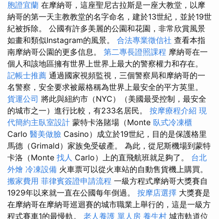
胞證宜蘭
在摩納哥，這座聖尼古拉斯是一座大教堂，以摩
納哥的第一天主教教堂的名字命名，建於13世紀，並於19世
紀被拆除。 公國有許多美麗的公園和花園，非常欣賞風景
如畫和類似Instagram的風景。
合法專業徵信社
查看本指
南摩納哥公園的更多信息。
第二專長證照課程
摩納哥在一
個人和該地區擁有世界上世界上最大的警察權力和存在。
記帳士推薦
通過國家視頻監視，三個警察局和摩納哥的一
名警察，安全要求被嚴格稱為世界上最安全的平方英里。
貨運公司
將此與紐約市（NYC）（美國最受控制，最安全
的城市之一）進行比較，有233名居民。
按摩療程介紹
現
代簡約主臥室設計
蒙特卡洛賭場（Monte
臥式冷凍櫃
Carlo
醫美做臉
Casino）成立於19世紀，目的是保護格里
馬德（Grimald）家族免受破產。 為此，從尼斯機場到蒙特
卡洛（Monte
找人
Carlo）上的直飛航班就足夠了。
台北
外燴
冷凍設備
火車票可以從火車站的自動售貨機上購買。
搬家費用
菲律賓簽證申請流程
一級方程式摩納哥大獎賽自
1929年以來就一直在公國每年倒過。
按摩店選擇
大獎賽是
在摩納哥在摩納哥巡迴賽的城市職業上舉行的，這是一級方
程式賽車1的最慢軌。
老人養護 單人房
養生村
城市軌道位