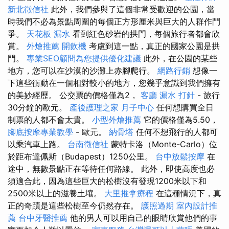
新北徵信社
此外，我們參與了這個非常受歡迎的公園，當
時我們不必為景點周圍的每個正方形厘米與巨大的人群作鬥
爭。
天花板 漏水
看到紅色砂岩的拱門，每個旅行者都會欣
賞。
外燴推薦
開飲機
考慮到這一點，真正的國家公園是拱
門。
專業SEO顧問為您提供優化建議
此外，在公園的某些
地方，您可以在沙漠的沙灘上赤腳爬行。
網路行銷
想像一
下這些衝動在一個相對較小的地方，您幾乎意識到我們擁有
的美妙經歷。 公交票的價格僅為2，
客廳
漏水 打針
- 旅行
30分鐘的歐元。
產後護理之家 月子中心
任何想購買全日
制票的人都不會太貴。
小型外燴推薦
它的價格僅為5.50，
腳底按摩專業教學
- 歐元。
納骨塔
任何不想飛行的人都可
以乘汽車上路。
台南徵信社
蒙特卡洛（Monte-Carlo）位
於距布達佩斯（Budapest）1250公里。
台中放鬆按摩
在
途中，無數景點正在等待任何路線。 此外，即使高度也必
須適合此，因為這些巨大的松樹沒有發現1200米以下和
2500米以上的滋養土壤。
大里推拿療程
在這種情況下，真
正的奇蹟是這些松樹至今仍然存在。
護照過期
室內設計推
薦
台中牙醫推薦
他的男人可以用自己的眼睛欣賞他們的事