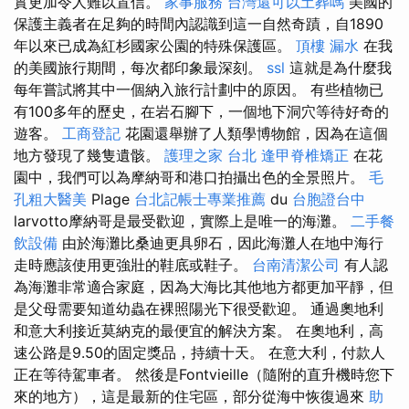
實更加令人難以置信。
家事服務
台灣還可以土葬嗎
美國的
保護主義者在足夠的時間內認識到這一自然奇蹟，自1890
年以來已成為紅杉國家公園的特殊保護區。
頂樓 漏水
在我
的美國旅行期間，每次都印象最深刻。
ssl
這就是為什麼我
每年嘗試將其中一個納入旅行計劃中的原因。 有些植物已
有100多年的歷史，在岩石腳下，一個地下洞穴等待好奇的
遊客。
工商登記
花園還舉辦了人類學博物館，因為在這個
地方發現了幾隻遺骸。
護理之家 台北
逢甲脊椎矯正
在花
園中，我們可以為摩納哥和港口拍攝出色的全景照片。
毛
孔粗大醫美
Plage
台北記帳士專業推薦
du
台胞證台中
larvotto摩納哥是最受歡迎，實際上是唯一的海灘。
二手餐
飲設備
由於海灘比桑迪更具卵石，因此海灘人在地中海行
走時應該使用更強壯的鞋底或鞋子。
台南清潔公司
有人認
為海灘非常適合家庭，因為大海比其他地方都更加平靜，但
是父母需要知道幼蟲在裸照陽光下很受歡迎。 通過奧地利
和意大利接近莫納克的最便宜的解決方案。 在奧地利，高
速公路是9.50的固定獎品，持續十天。 在意大利，付款人
正在等待駕車者。 然後是Fontvieille（隨附的直升機時您下
來的地方），這是最新的住宅區，部分從海中恢復過來
助