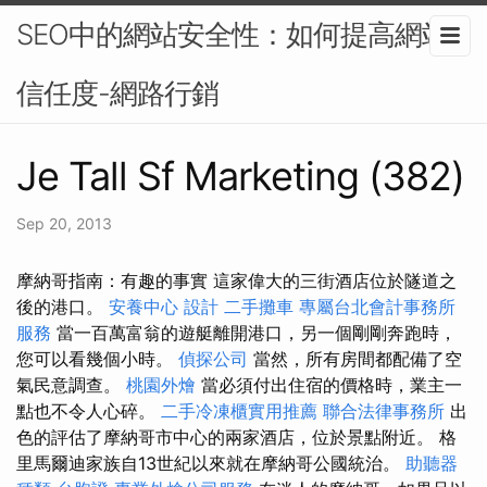
SEO中的網站安全性：如何提高網站
信任度-網路行銷
Je Tall Sf Marketing (382)
Sep 20, 2013
摩納哥指南：有趣的事實 這家偉大的三街酒店位於隧道之
後的港口。
安養中心
設計
二手攤車
專屬台北會計事務所
服務
當一百萬富翁的遊艇離開港口，另一個剛剛奔跑時，
您可以看幾個小時。
偵探公司
當然，所有房間都配備了空
氣民意調查。
桃園外燴
當必須付出住宿的價格時，業主一
點也不令人心碎。
二手冷凍櫃實用推薦
聯合法律事務所
出
色的評估了摩納哥市中心的兩家酒店，位於景點附近。 格
里馬爾迪家族自13世紀以來就在摩納哥公國統治。
助聽器