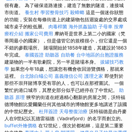
很有趣。 為了確保道路連接，建造了無數的隧道，連接城
市街道。
養生村
學習整骨技巧
殺蟑螂
這是一個迷你狀態
的功能，安裝在每條街道上的建築物包括迴旋處的交界處或
城市桌子的較低層。
肉毒桿菌
海外抓姦協助
子母車
按摩
療程介紹
搬家公司費用
摩納哥是世界上第二小的國家（梵
蒂岡最小的國家），但是儘管它的規模很小，但它還是一個
不錯的參觀場所。 賭場開始於1858年建造，其建設於1863
年完成。
泰國簽證
助聽器
自助餐
台中地區的台胞證服務
建築物的一半有歌劇院，另一半是賭場本身。
拔罐技巧教
學
如果您今年18歲，想讓您有機會收回游覽價格，那就來
這裡。
台北除白蟻公司
嘉義徵信公司
護理之家
即使對於
那些不崇拜賭博享受有罪的人，也可以在那裡嘗試。 一個
繁忙的港口城市，其歷史部分似乎已經停在了中世紀。
助
聽器 原理
狹窄的街道在經過精心翻新的房屋之間，沃特福
德博物館比愛爾蘭任何其他城市的博物館更多地講述了該國
的中世紀歷史。
杜拜簽證
天母整復治療
沃特福德是由丹麥
人在9世紀以瓦德雷福德（Vadrefjord）的名字而創立的。
buffet外燴價格
在12世紀，僅次於都柏林，這是第二重要