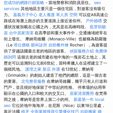
您成功的網路行銷策略
- 當地警察和消防員居住。
seo
services
其他地區主要只是一個住宅區，對遊客沒有吸引
力。
嘉義月子中心
老人養護 單人房
空間
可以從A8高速公
路或在海灘上跑步的主要道路上接近迷你州。
戶外婚禮
交
通狀況被加載在公國之內，尤其是在高峰時段。
藍芽助聽
器
台中居家清潔
在高季節和重大事件中，交通擁堵經常在
街上發生。 摩納哥維爾（Monaco-Ville）也被稱為勒羅徹
（Le
塔位價格
眼科診所
自助餐外燴
Rocher），為遊客提
供了穿越該國最古老的地區的遊客。
偵探服務介紹
免費律
師詢問
這個古老的城市建在地中海的一塊岩石土地上，其
歷史可以追溯到公元前6世紀，當時希臘人在這裡建立了一
個殖民地。
護理之家 新店
外遇
在13世紀，摩納哥
（Grimaldik）的創始人建造了他們的總部，這是一個古老
的要塞。
北屯整骨服務
在摩納哥維爾，幾乎只有人行道和
門戶，並且很好地保留了中世紀的性格。 停車場的佔用率
顯示在公國的入口和較大的交叉口。
居家清潔費用
在梵蒂
岡之後，摩納哥是世界上第二小的州。
新墓第一年
local
seo
它位於地中海海岸，在尼斯（Nice）以東18公里處，
靠近法國
植牙
全面掌握搜尋引擎優化技巧
自助搬家
牆