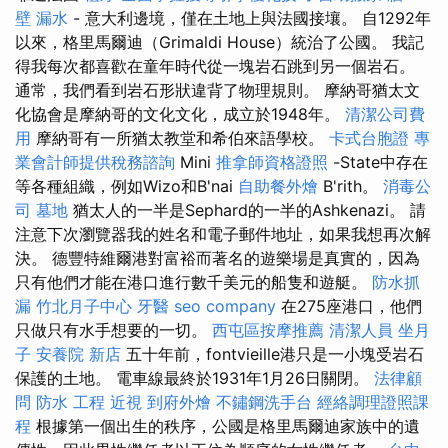
壁 漏水
- 意大利邊境，僅在土地上與法國接壤。 自1292年
以來，格里馬爾迪（Grimaldi House）統治了公國。 我記
得我每次都喜歡在童年時代從一塊岩石跳到另一個岩石。
通常，我們看到岩石形狀違背了物理規則。 摩納哥猶太文
化協會是摩納哥的文化文化，成立於1948年。
清潔公司費
用
摩納哥有一所猶太教堂和希伯來語學校。
卡式台胞證
專
業會計師提供稅務諮詢
Mini
推拿師資格證照
-State中存在
等各種組織，例如Wizo和B'nai
自助餐外燴
B'rith。
消毒公
司
墓地
猶太人的一半是Sephard的一半的Ashkenazi。 請
注意下次瀏覽器我的姓名和電子郵件地址，如果我想再次解
決。 德豐特維爾港對富裕而著名的遊樂場是真實的，因為
只有他們才能在港口進行數千美元的船隻和遊艇。
防水抓
漏
竹北月子中心
牙醫
seo company
在275座港口，他們
只做只有水手想要的一切。
西屯區按摩推薦
清潔人員
坐月
子
安養院 新店
五十年前，fontvieille港只是一小塊受岩石
保護的土地。 電車線最終於1931年1月26日關閉。
法律顧
問
防水 工程
近視
到府外燴
不鏽鋼洗手台
經絡調理證照課
程
根據第一個出生的秩序，公國是格里馬爾迪家族中的遺