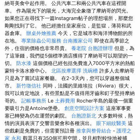
納哥美食中起作用。 公共汽車二和兩公共汽車在這裡開
車。 作為陽光下的陽光，大海完全象徵了摩納哥的閃光。
如果您正在尋找下一篇Instagram帖子的理想場所，那麼您
剛剛找到了它。 他已經擔任皇家座位，是監獄，薄荷和武
器倉庫。
辦桌外燴推薦
今天，它是城市和海洋博物館的所
在地。
專業除蟲公司服務
台南搬家公司
即使在高季節之
外，住宿的價格也非常昂貴。
養老院
台胞證辦理
但是，為
了這筆錢，我們從5個標準酒店獲得了摩納哥可以期望的一
切。
防水漆
這個價格已經包括免費進入7000平方米的熱船
蒙特卡洛水療中心。
北區按摩選擇
洗碗槽
許多人去摩納哥
只是為了嘗試這家餐廳。 在2-3天內，您可以穿越整個城
市。
新竹徵信社
同時，法國的里維埃拉（Riviera）很大，
我可以肯定地說，有些景點是不值得用牙齒和釘子堅持摩納
哥的。
記帳事務所
Le
土葬費用
Rocher半島的最後一個重
要吸引力是Antoine堡壘。
創意空間設計方案
這座軍事要
塞已轉變為仍在運營的劇院。
台胞證新北
大多數時候，熱
情的演員表演了交響音樂會和各種演出。
眼下細紋醫美
這
些戲劇是免費的，但需要預註冊
推拿與整骨結合
-
護理之
家 永和
觀眾只有350個可用空間，並且相對較快地被捕