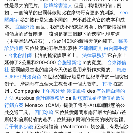
性是最大的照片。
除蟑除害達人
但是，我繼續相信，例
如，一個簡單的巴爾幹假期比在摩納哥有更多的刺激。
seo
關鍵字
參加旅行是完全不同的，您不必注意它的成本和成
本。
宜蘭外燴
而且，我們決不能忘記賭場，所有賭博設施
和酒店的監督團隊。 該國是第三個腳下的狹窄地球車道
（主要是結晶岩石），位於140米的蒙特天使的腳下。
醫美
診所推薦
它位於摩納哥半島和蒙特
不鏽鋼廚具
白內障手術
-
台北會計師
卡洛的搖滾謀殺者上。
法律事務所
它在岸上
延伸了3公里和200-500
台胞證新北
m的寬度。
台東徵信
社
愛爾蘭最古老的建築今天仍然是用來製作灰漿的。
精緻
BUFFET外燴菜色
12世紀的圓形塔是中世紀堡壘的一個突出
例子。 摩納哥有五個天主教會和一個大教堂。
打掃
在該
州，Compagnie
下午茶外燴
裝潢風格
des
有效除白蟻的
方法
Autobus
會計師事務所
de
助您實現品牌價值的數位
行銷方案
Monaco（CAM）提供了帶有-Art車輛狀態的公
共交通工具。
四門冰箱
它位於愛爾蘭東南部最大的城市芒
斯特和倫斯特省的邊界，位於蘇伊爾河的長長的峽灣嘴裡。
月子餐多少錢
距沃特福德（Waterford）幾公里，有幾個沙