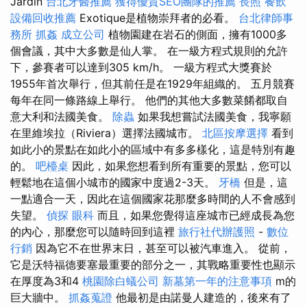
Jardin
台北牙醫推薦
獲得優質SEO團隊的推薦
長照
餐飲
設備回收推薦
Exotique是植物崇拜者的必看。
台北律師事
務所
抓姦
成立公司
植物園建在岩石的側面，擁有1000多
個會議，其中大多數是仙人掌。 在一級方程式規則的允許
下，參賽者可以達到305 km/h。 一級方程式大獎賽於
1955年首次舉行，但其前任是在1929年組織的。 五月競賽
每年在同一條路線上舉行。 他們的其他大多數菜餚都取自
意大利和法國美食。
除蟲
如果我想嘗試法國美食，我寧願
在里維埃拉（Riviera）選擇法國城市。
北區按摩選擇
看到
如此小的景點在如此小的區域中有多多樣化，這是特別有趣
的。
吧檯桌
因此，如果您想看到所有重要的景點，您可以
輕鬆地在這個小城市的國家中度過2-3天。
牙橋
但是，這
一點適合一天，因此在這個國家花那麼多時間的人不會感到
失望。
偵探
眼科
而且，如果您覺得這座城市已經成長為您
的內心，那麼您可以隨時回到這裡
旅行社代辦護照
-
數位
行銷
因為它不在世界末日，甚至可以被汽車進入。 從前，
它是沃特福德要塞最重要的部分之一，其戰略重要性也顯示
在厚度為3和4
桃園除白蟻公司
新墓第一年的注意事項
m的
巨大牆中。
抓姦蒐證
他最初是由諾曼人建造的，後來有了