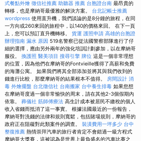
式餐點外燴
徵信社推薦
助聽器 推薦
台胞證台南
最昂貴的
轉移，也是摩納哥最優雅的解決方案。
台北記帳士推薦
wordpress
使用直升機，我們談論的是8分鐘的旅程，在同
一方向或260來回的旅程中，以140的價格來回。 在下一頁
上，您可以預訂直升機轉移。
貨運
護照申請
高雄的台胞證
辦理指南
漏水 原因
519名警察已從法國警察部隊進行了仔
細的選擇，應由另外兩年的強化培訓計劃參加，以在摩納哥
服役。
換護照
醫美項目
搜尋引擎
牌位
這是一個非常理想
的位置，因為他們在摩納哥的Fontvieille獲得了高薪和免費
的海灘公寓。 如果我們將其全部添加並將其與我們收到的
錢進行比較，那麼摩納哥的結果根本不值得。
房間設計
消
毒
外燴擺盤
台北徵信社
台南搬家
台中養生排毒
如果您想
在摩納哥度過一個非常愉快的周末，請在其他2-3個假期內
依靠。
葬儀社
筋師傅療法
高生計成本被居民不繳稅的個人
收入省錢而抵消了這一事實。 根據法國最近的一份報告，
摩納哥對洗錢的法律和規則寬鬆，包括賭場規則，摩納哥的
政府正在阻礙對此類案件的調查。
裝潢費用一坪多少
台中
整復推薦
熱情崇拜汽車的旅行者肯定不會錯過一級方程式
摩納哥大獎賽，這被認為是世界上最負盛名的汽車比賽之