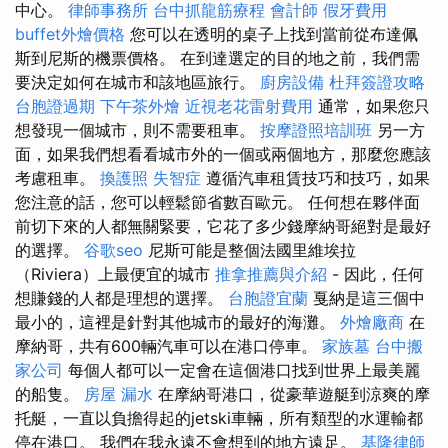
中心。
律師事務所
台中抓龍筋療程
會計師
假牙費用
buffet外燴價格
您可以在透明的桌子上找到當前從布達佩
斯到尼斯的機票價格。 在到達選定的目的地之前，我們需
要決定如何在城市和該地區旅行。
廚房設備
杜拜簽證攻略
台胞證過期
下午茶外燴
近視老花雷射費用
通常，如果您只
想發現一個城市，則不需要租車。
按摩證照培訓班
另一方
面，如果我們想看看城市外的一個或兩個地方，那麼您應該
考慮租車。
換護照
失智症
遵循汽車租賃技巧和技巧，如果
您注意的話，您可以輕鬆節省數百歐元。 任何想在夥伴面
前切下來的人都無關緊要，它花了多少錢摩納哥絕對是最好
的選擇。
谷歌seo
尼斯可能是整個法國里維埃拉
（Riviera）上最便宜的城市
推拿推薦與介紹
- 因此，任何
想賺錢的人都是理想的選擇。
台胞證宜蘭
戛納是這三個中
最小的，這裡是針對其他城市的最好的海灘。
外燴廠商
在
摩納哥，共有600輛汽車可以在港口停車。
家族墓
台中搬
家公司
每個人都可以一定會在這個港口找到世界上最美麗
的船隻。
房屋 漏水
在摩納哥港口，從豪華遊艇到涼爽的摩
托艇，一直以負擔得起的jetski車輛，所有類型的水運輸都
停在港口。 我們在我永遠不會想到的地方遠足。
基隆律師