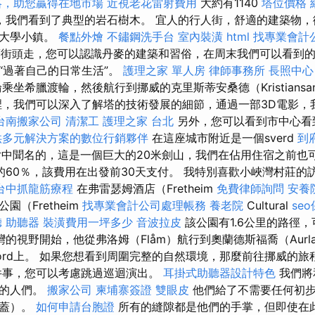
略，助您贏得在地市場
近視老花雷射費用
大約有1140
塔位價格
高度，我們看到了典型的岩石樹木。 宜人的行人街，舒適的建築物
的大學小鎮。
餐點外燴
不鏽鋼洗手台
室內裝潢
html
找專業會計
街頭走，您可以認識丹麥的建築和習俗，在周末我們可以看到的Sk
“過著自己的日常生活”。
護理之家 單人房
律師事務所
長照中心
乘坐希臘渡輪，然後航行到挪威的克里斯蒂安桑德（Kristians
裡，我們可以深入了解塔的技術發展的細節，通過一部3D電影，
台南搬家公司
清潔工
護理之家 台北
另外，您可以看到市中心看
供多元解決方案的數位行銷夥伴
在這座城市附近是一個sverd
到
從明信片中聞名的，這是一個巨大的20米劍山，我們在佔用住宿之前
的60％，該費用在出發前30天支付。 我特別喜歡小峽灣村莊的
台中抓龍筋療程
在弗雷瑟姆酒店（Fretheim
免費律師詢問
安養
（Fretheim
找專業會計公司處理帳務
養老院
Cultural
se
 助聽器
裝潢費用一坪多少
音波拉皮
該公園有1.6公里的路徑
的視野開始，他從弗洛姆（Flåm）航行到奧蘭德斯福喬（Aurland
yfjord上。 如果您想看到周圍完整的自然環境，那麼前往挪威的
件事，您可以考慮跳過巡迴演出。
耳掛式助聽器設計特色
我們將
中的人們。
搬家公司
柬埔寨簽證
雙眼皮
他們給了不需要任何初步
覆蓋）。
如何申請台胞證
所有的縫隙都是他們的手掌，但即使在