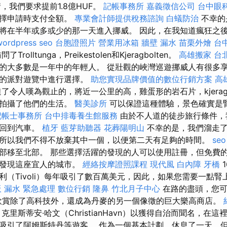
，我們要求提前1.8億HUF。
記帳事務所
嘉義徵信公司
台中眼
選擇申請時支付全額。
專業會計師提供稅務諮詢
白蟻防治
不幸的
將在半年或多或少的那一天進入挪威。 因此，在我知道瘋狂之
wordpress seo
台胞證照片
營業用冰箱
牆壁 漏水
苗栗外燴
台
olltunga，Preikestolen和Kjeragbolten。
高雄搬家
台
的大多數是一年中的年輕人。 從壯觀的峽灣巡遊挪威人有很多
者的派對遊覽中進行選擇。
助您實現品牌價值的數位行銷方案
高
了令人嘆為觀止的，將近一公里的高，雞蛋形的岩石片，kjera
，拍攝了他們的生活。
醫美診所
可以保證這種體驗，景色確實是
記帳士事務所
台中排毒養生館服務
由於不人道的徒步旅行條件，
點回到汽車。
植牙
藍芽助聽器
花葬陽明山
不幸的是，我們溜走了
所以我們不得不放棄其中一個，以便第二天有足夠的時間。
seo
部移至北部。 那些選擇活躍的發現的人可以使用註冊，但免費
上發現這座宜人的城市。
經絡按摩證照課程
現代風
白內障
牙橋
利（Tivoli）每年吸引了數百萬美元，因此，如果您需要一點
 漏水 緊急處理
數位行銷
隆鼻
竹北月子中心
在路的盡頭，您可
欣賞除了高科技外，還成為丹麥的另一個像徵的巨大樂高商店。
理
克里斯蒂安·哈文（ChristianHavn）以獲得自治而聞名，在
吸引了阿姆斯特丹等遊客。 作為一個基本計劃，休息了一天，