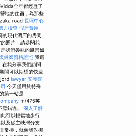
geVidda全年都經歷了
露營地的住宿，為那些
aka road
長照中心
聽力檢查
假牙費用
廳的現代酒店的房間
方的照片，請參閱我
是我們參觀的風景如
復健師資格證照
我還
水
在我分享我們訪問
期間可以期望的快速
fjord
lawyer
安養院
公司
今天僅用於特殊
的第一站是
company
m/475英
不應錯過。
深入了解
，因此可以輕鬆地步行
莊以及從主峽灣分支
自然風光非常棒，就像我對挪