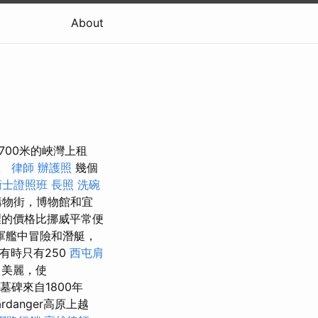
About
700米的峽灣上租
宿。
律師
辦護照
幾個
術士證照班
長照
洗碗
購物街，博物館和宜
裡的價格比挪威平常便
軍艦中冒險和潛艇，
d有時只有250
西屯肩
常美麗，使
碑來自1800年
anger高原上越