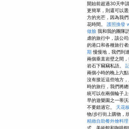
開始前超過30天申請
更簡單，則還可以
方的光芒，因為我們
花時間。
護照換發
做臉
我和我的團隊訪問了Tr
虐的旅行中，該公司
的港口和各種旅行
期
慢慢地，我們到達
兩個垂直岩壁之間
岩石下竊竊私語。
兩個小時的晚上六
沒有接近這些地方，
時的旅行，我們將總
統可以在兩個輪子
早的遊樂園之一蒂沃
不要錯過它。
天花板
物/步行街上購物，
精緻自助餐外燴料
式，美術館和咖啡館