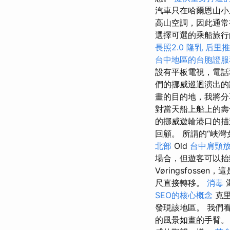
汽車只在哈爾恩山小
高山空調，因此通常有
選擇可選的乘船旅行的人提供
長照2.0
隆乳
后里推
台中地區的台胞證服
設有平板電視，電話
們的挪威巡迴演出
畫的目的地，我將分
對當天船上船上的
的挪威遊輪港口的描
回顧。 所謂的“峽
北部
Old
台中肩頸
場合，但遊客可以抬
Vøringsfosse
尺直接轉移。
消毒
SEO的核心概念
克里
發現該地區。 我們
的風景如畫的手臂