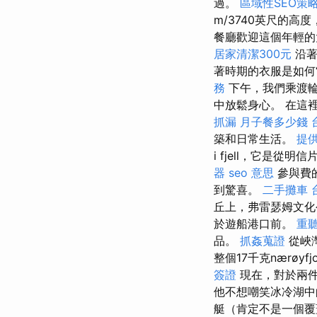
過。
區域性SEO策
m/3740英尺的
餐廳歡迎這個年輕
居家清潔300元
沿著
著時期的衣服是如何
務
下午，我們乘渡輪
中放鬆身心。 在這
抓漏
月子餐多少錢
築和日常生活。
提
i fjell，它是
器
seo 意思
參與費
到驚喜。
二手攤車
丘上，弗雷瑟姆文化公園
於遊船港口前。
重聽
品。
抓姦蒐證
從峽灣
整個17千克nærø
簽證
現在，對於兩
他不想嘲笑冰冷湖
艇（肯定不是一個