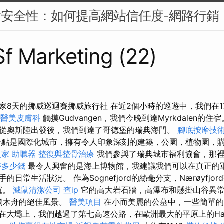
站安全性：如何提高網站信任度-網路行銷
 Sf Marketing (22)
家8天的挪威巡迴賽挪威旅行社 在近2個小時的巡遊中，我們在1
。
醫美皮膚科
觸摸Gudvangen，我們今晚到達Myrkdalen的住
從奧斯陸出發後，我們到達了哥德堡的瑞典海門。
腳底按摩技
點是國際化城市，擁有令人印象深刻的建築，公園，植物園，
之家
助聽器
整復與整骨治療
我們參與了瑞典城市福利協會，那
時多少錢
最令人興奮的是海上博物館，我建議我們可以在真正的
日常生活狀況。 作為Sognefjord的絲毫分支，Nærøyfjor
寬。
滅鼠清潔公司
查ip
它的高大岩石牆，高瀑布和懸掛山谷異
為劃獨木舟的絕佳風景。
醫美項目
在小而美麗的公墓中，一些簡單的墓
在大壩上，我們越過了第七高速公路，在歐洲最大的平原上的Hard