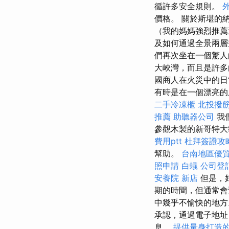
循許多安全規則。
價格。 關於斯堪的
（我的媽媽強烈推薦
及如何通過全景兩
們再次坐在一個驚
大峽灣，而且是許
國商人在火災中的日
有時是在一個漂亮
二手冷凍櫃
北投撥
推薦
助聽器公司
我
參觀木製的新哥特
費用ptt
杜拜簽證攻
幫助。
台南地區優
照申請
白蟻
公司登
安養院 新店
但是，
期的時間，但通常
中幾乎不愉快的地
承認，通過電子地址
息。
提供量身打造的