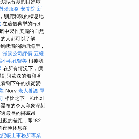
在類似苔原的自然環
外燴服務
安養院 新
，馴鹿和狼的棲息地
北
在這個典型的Fjell
氣中製作美麗的自然
水的人都可以了解
看到峽灣的陡峭海岸，
。
滅鼠公司評價
五權
縮小毛孔醫美
根據我
師
在所有情況下，價
遇到阿蒙森的船和著
以看到下午的後衛變
薦
Norv
老人養護 單
司
相比之下，K.rh.zi
ssen瀑布的令人印象深刻
e穿過最長的挪威吊
壯觀的差距，即182
的夜晚休息在
北記帳士事務所專業