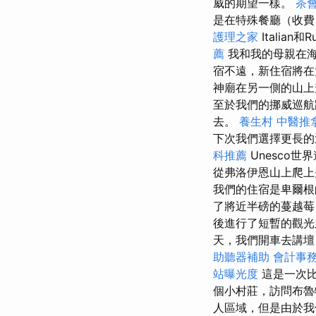
威的期望一樣。
茶
是在特殊餐廳（收費
護理之家
Italian和R
薦
我和我的母親在海
宿不遠，新住宿將在
神廟在另一側的山
至於我們的挪威巡航
去。
養生村
中醫推
下次我們選擇更長的
科推薦
Unesco世
從弗洛伊恩山上爬上
我們的住宿是卑爾根的
了將近半磅的蔓越莓，
後進行了短暫的觀光
天，我們開車去講壇，挪
助聽器補助
會計事
站曝光度
這是一次比
個小村莊，訪問布
人區域，但是由於我