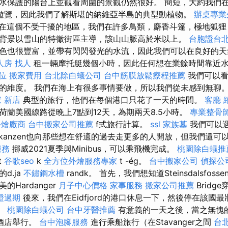
水保護的陽台上並觀看周圍的景觀仍然很好。 簡短，大約我們
遊覽，因此我們了解斯堪的納維亞半島的典型動植物。
辦桌專業
在這個不受干擾的地區，我們在許多鳥類，麝香斗篷，極地狐狸
背景以雪山的特徵街區主導，該山山脈高於米以上。
台胞證台
色也很豐富，並帶有閃閃發光的水流，因此我們可以在良好的天
人房
找人
租一輛摩托艇幾個小時，因此任何想在業餘時間靠近
位
搬家費用
台北除白蟻公司
台中筋膜放鬆療程推薦
我們可以
的維度。 我們在海上有很多事情要做，所以我們從未感到無聊
 新店
典型的旅行，他們在每個港口只花了一天的時間。
客廳
荷蘭美國線路從晚上7點到12天，為期兩天8.5小時。
專業整骨
外燴廠商
台中搬家公司推薦
f式旅行計算。
ssl
家族墓
我們可以
Skanzen也向那些想在舒適的過去走更多的人開放，但我們還可
服務
挪威2021夏季與Minibus，可以乘飛機完成。
桃園除白蟻推
t
谷歌seo
k
全方位外燴服務專家
t -ég。
台中搬家公司
偵探公
t的d.ja
不鏽鋼水槽
randk。 首先，我們想知道Steinsdalsfo
Hardanger
月子中心價格
家事服務
搬家公司推薦
Bridg
證過期
後來，我們在Eidfjord的港口休息一下，然後停在該國最
n。
桃園除白蟻公司
台中牙醫推薦
有意義的一天之後，當之無愧
ken酒店舉行。
台中泡腳服務
進行乘船旅行（在Stavanger之間
台