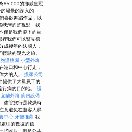
65,000的挪威皇冠
輪的場景的深入的
們喜歡舞蹈作品，以
格峽灣的監視點，我
不僅是我們腳下的巨
在那裡我們可以瞥見德
被分成幾年的法國人，
了輕鬆的觀光之旅。
台胞證桃園
小型外燴
在港口和中心行走，
偉大的人。
搬家公司
同伴提供了大量員工的
流行病的目的地。
護
。
宜蘭外燴
廚房設備
 儘管旅行是乾燥時
注意避免在遊客人群
養中心
牙醫推薦
我
關處理的數據的信
一些照片，但是公共