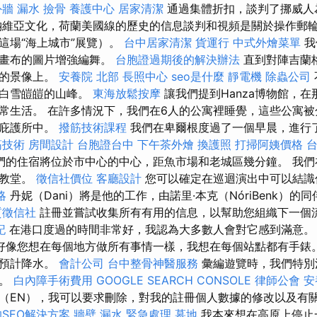
外牆 漏水
撿骨
養護中心
居家清潔
通過集體折扣，談判了挪威人為
納維亞文化，荷蘭美國線的歷史的信息談判和視頻是關於操作郵
這場“海上城市”展覽）。
台中居家清潔
貨運行
中式外燴菜單
我
層畫布的圖片增強編舞。
台胞證過期後的解決辦法
直到對陣吉蘭
人的景像上。
安養院 北部
長照中心
seo是什麼
靜電機
除蟲公司
多白雪皚皚的山峰。
東海放鬆按摩
讓我們提到Hanza博物館，
常生活。 在許多情況下，我們在6人的公寓裡睡覺，這些公寓
的庇護所中。
撥筋技術課程
我們在卑爾根度過了一個早晨，進行
筋技術
房間設計
台胞證台中
下午茶外燴
換護照
打掃阿姨價格
們的住宿將位於市中心的中心，距魚市場和老城區幾分鐘。 我們
大教堂。
徵信社價位
客廳設計
您可以確定在巡迴演出中可以結識
略
丹妮（Dani）將是他的工作，由諾里·本克（NóriBenk）的
質徵信社
註冊並嘗試收集所有有用的信息，以幫助您組織下一個
記
在港口度過的時間非常好，我認為大多數人會對它感到滿意
好像您想在每個地方做所有事情一樣，我想在每個站點都有手錶。
會預計降水。
會計公司
台中整骨神醫服務
彙編遊覽時，我們特別
方。
白內障手術費用
GOOGLE SEARCH CONSOLE
律師公會
安
（EN），我可以要求刪除，對我的註冊個人數據的修改以及有
SEO解決方案
牆壁 漏水 緊急處理
墓地
我本來想在高原上停止