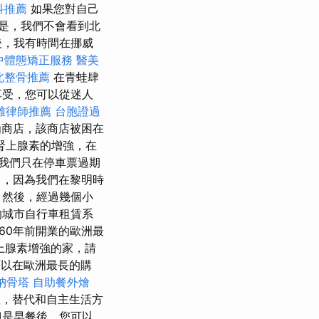
科推薦
如果您對自己
是，我們不會看到北
後，我有時間在挪威
中體態矯正服務
醫美
北整骨推薦
在青蛙肆
享受，您可以從迷人
雄律師推薦
台胞證過
g商店，該商店被困在
腎上腺素的增強，在
我們只在停車票過期
，因為我們在黎明時
然後，經過幾個小
的城市自行車租賃系
160年前開業的歐洲最
腎上腺素增強的家，請
以在歐洲最長的購
納骨塔
自助餐外燴
這裡，替代和自主生活方
但是早餐後，您可以