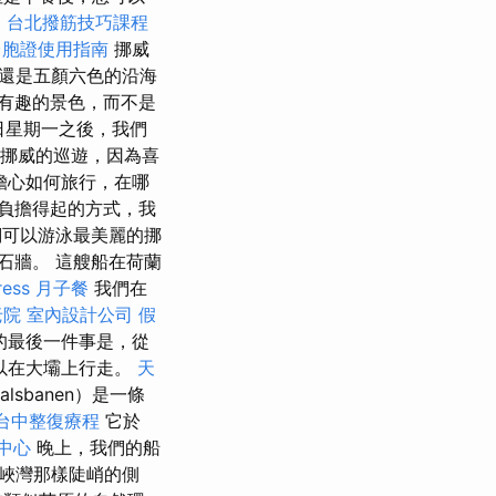
。
台北撥筋技巧課程
台胞證使用指南
挪威
還是五顏六色的沿海
有趣的景色，而不是
日星期一之後，我們
興享受挪威的巡遊，因為喜
擔心如何旅行，在哪
負擔得起的方式，我
們可以游泳最美麗的挪
石牆。 這艘船在荷蘭
ress
月子餐
我們在
老院
室內設計公司
假
的最後一件事是，從
以在大壩上行走。
天
talsbanen）是一條
台中整復療程
它於
中心
晚上，我們的船
挪威峽灣那樣陡峭的側