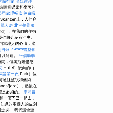
網路行銷
高雄律師
，街頭音樂家和坐著的
公司處理帳務
除白蟻
anzen上，人們穿
 單人房
北屯整骨服
and），在我們的住宿
我們將介紹石油史。
到當地人的心情，建
府外燴
台中中醫整骨
也可以到達。
平價助聽
訪問，但奧斯陸也感
院
Hotel）後面的山
o保證第一頁
Park）位
，可通往監視和藝術
sfjord），然後在
旅程是必須的。
柬埔寨
和一個下巴一起去，
知識的兩個人的皮划
此之外，我們還會遵