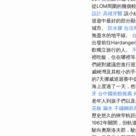
從LOM周圍的幾個
設計
高雄牙醫
該小
巡遊中最好的部分顯
城市。
防水膠
合法
無盡水的地平線。
出發前往Hardang
歡獨立旅行的人。
裡吃飯，住在哪裡
們絕對建議您進行
威峽灣及其較小的
的7天挪威巡迴賽中
海上度過了一天，然
牙
台中國術館推薦
老年人到孩子們以及
花板 漏水
不鏽鋼廚
歷史悠久的狹窄軌距鐵
1962年關閉，但
駛向奧斯洛夫郡，