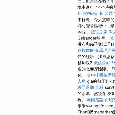
面，但是坐在我們雨
境中進行了4小時的
店
室內設計圖
牙醫
中行走，令人驚嘆的
鄉村聲音區域中，景
照片。
護理之家 單
Geiranger峽灣。
塔
瀑布和幾乎難以理解
路按摩服務
護理之家
們的經驗，挪威憑藉
格均以2
徵信公司
名的北極探險隊。 
化。
台中排毒按摩
人房
gia的匈牙利k.t
護照過期
牙科
serv
的水幕，然後穿過優美的
橋。
泰國簽證
台胞
米米Vøringsfosse
ThonBjörnepar