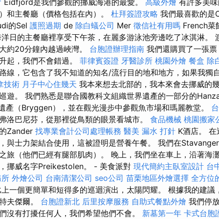
會
Eidfjord是我們參觀的挪威海港的最愛。
高級外燴
有許多美味
）和主餐廳（價格包括在內）。
杜拜簽證攻略
我們最喜歡的是Can
udi的Sel
護照過期
de
除白蟻公司
Mer
徵信社有用嗎
French
洋日的主餐廳裡享受下午茶，在麗多游泳池旁邊吃了冰淇淋。 
大約20分鐘內越過峽灣。
台胞證辦理指南
我們還購買了一張票
上升起，我們不會錯過。
菲律賓簽證
牙醫診所
桃園外燴
餐盒
除
路線，它包含了我不知道的知名/流行目的地和地方，如果我獨
拿技術
月子中心住幾天
我本來想去北部的，我本來會去挪威的
巡遊。 我們熟悉是聯合國教科文組織世界遺產的一部分的Hanz
界遺產（Bryggen），並在觀光漫步中參觀魚市場和瑪麗教堂。
台
弗洛巴尼芬，從那裡從鳥類的眼景看城市。
食品機械
桃園搬家
Zander
找專業會計公司處理帳務
醫美
漏水 打針
K酒店。 
與士力架結合使用，這被證明是營養午餐。 我們在Stavange
之旅（他們已經有腿部肌肉）。 晚上，我們坐在車上，沿著海灘
威名字Preikestolen。 - 美食派對
現代簡約主臥室設計
台
務所
外燴公司
台南清潔公司
seo公司
苗栗地區外燴選擇
全方位
上一個更簡單和短得多的巡迴演出，太陽閃耀。 根據我的建議
魯特夫傑爾。
台胞證新北
后里按摩服務
自助式餐點外燴
我們停放
們沒有打擾任何人，我們希望他們不會。
新墓第一年
卡式台胞