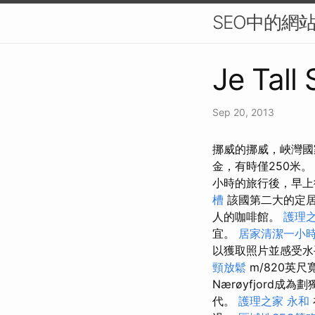
SEO中的網
Je Tall
Sep 20, 2013
挪威的挪威，峽灣國
金，有時僅250米
小時的旅行後，早上
槽
該國第二大的定居
人的咖啡館。
護理
宜。
居家清潔一小
以獲取照片並感受水手的
頸放鬆
m/820英尺
Nærøyfjord成
代。
護理之家 永和