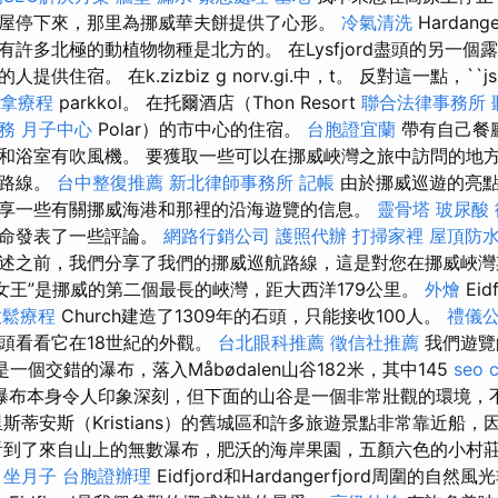
屋停下來，那里為挪威華夫餅提供了心形。
冷氣清洗
Hardan
許多北極的動植物物種是北方的。 在Lysfjord盡頭的另一個
住宿。 在k.zizbiz g norv.gi.中，t。 反對這一點，``jsz
拿療程
parkkol。 在托爾酒店（Thon Resort
聯合法律事務所
務
月子中心
Polar）的市中心的住宿。
台胞證宜蘭
帶有自己餐
和浴室有吹風機。 要獲取一些可以在挪威峽灣之旅中訪問的地
的路線。
台中整復推薦
新北律師事務所
記帳
由於挪威巡遊的亮點
享一些有關挪威海港和那裡的沿海遊覽的信息。
靈骨塔
玻尿酸
壽命發表了一些評論。
網路行銷公司
護照代辦
打掃家裡
屋頂防
述之前，我們分享了我們的挪威巡航路線，這是對您在挪威峽灣
灣女王”是挪威的第二個最長的峽灣，距大西洋179公里。
外燴
Eid
放鬆療程
Church建造了1309年的石頭，只能接收100人。
禮儀
頭看看它在18世紀的外觀。
台北眼科推薦
徵信社推薦
我們遊覽
n，這是一個交錯的瀑布，落入Måbødalen山谷182米，其中145
seo 
瀑布本身令人印象深刻，但下面的山谷是一個非常壯觀的環境，
斯蒂安斯（Kristians）的舊城區和許多旅遊景點非常靠近船
看到了來自山上的無數瀑布，肥沃的海岸果園，五顏六色的小村
。
坐月子
台胞證辦理
Eidfjord和Hardangerfjord周圍的