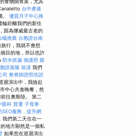
的食物開胃菜，尤其
aletto
台中產後
菜餚。
優質月子中心推
渡輪距離我們的新住
，因為挪威最古老的
白蟻推薦
台胞證台南
自旅行，我就不會想
幾個目的地，所以也許
a
防水抓漏
換護照
眼
胞證基隆
裝潢
我們
公司
整脊師證照培訓
在巡迴演出中，我撿起
r市中心共進晚餐，然
前往奧斯陸。 第二
中眼科
貨運
子母車
的SEO服務，提升網
，我們第二天住在一
的地方顯然是一個私
證
如果您在巡迴演出