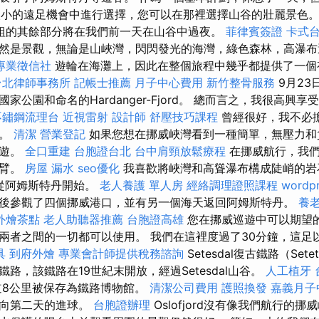
較小的遠足機會中進行選擇，您可以在那裡選擇山谷的壯麗景色
組的其餘部分將在我們前一天在山谷中過夜。
菲律賓簽證
卡式
然是景觀，無論是山峽灣，閃閃發光的海灣，綠色森林，高瀑布
專業徵信社
遊輪在海灘上，因此在整個旅程中幾乎都提供了一個
台北律師事務所
記帳士推薦
月子中心費用
新竹整骨服務
9月23
er國家公園和命名的Hardanger-Fjord。 總而言之，我很高
不鏽鋼流理台
近視雷射
設計師
舒壓技巧課程
曾經很好，我不必
等。
清潔
營業登記
如果您想在挪威峽灣看到一種簡單，無壓力和
巡遊。
全口重建
台胞證台北
台中肩頸放鬆療程
在挪威航行，我
手臂。
房屋 漏水
seo優化
我喜歡將峽灣和高聳瀑布構成陡峭的岩
從阿姆斯特丹開始。
老人養護 單人房
經絡調理證照課程
wordp
後參觀了四個挪威港口，並有另一個海天返回阿姆斯特丹。
養
外燴茶點
老人助聽器推薦
台胞證高雄
您在挪威巡遊中可以期望
兩者之間的一切都可以使用。 我們在這裡度過了30分鐘，這足
具
到府外燴
專業會計師提供稅務諮詢
Setesdal復古鐵路（Sete
路，該鐵路在19世紀末開放，經過Setesdal山谷。
人工植牙
軌道8公里被保存為鐵路博物館。
清潔公司費用
護照換發
嘉義月子
駛向第二天的進球。
台胞證辦理
Oslofjord沒有像我們航行的