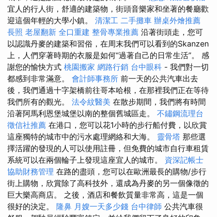
宜人的行人街，舒適的建築物，街頭音樂家和坐著的餐廳歡
迎這個年輕的大學小鎮。
清潔工
二手攤車
辦桌外燴推薦
長照
老屋翻新
全口重建
整骨專業推薦
沿著街頭走，您可
以認識丹麥的建築和習俗，在周末我們可以看到的Skanzen
上，人們穿著時期的衣服是如何“過著自己的日常生活”。 感
謝您的愉快方式
桃園搬家
網路行銷
台中眼科
- 我們對一切
都感到非常滿意。
會計師事務所
前一天的公共汽車出去
後，我們通過十字架橋前往哥本哈根，在那裡我們正在等待
我們所有的觀光。
法令紋醫美
在散步期間，我們將有時間
沿著阿馬利恩堡城堡以南的整個舊城區走。
不鏽鋼流理台
徵信社推薦
在港口，您可以花1小時的步行船付費，以欣賞
這座獨特的城市中的污水處理網絡和大海。
靈骨塔
那些選
擇活躍的發現的人可以使用註冊，但免費的城市自行車租賃
系統可以在兩個輪子上發現這座宜人的城市。
資深記帳士
協助財務管理
在路的盡頭，您可以在歐洲最長的購物/步行
街上購物，欣賞除了高科技外，還成為丹麥的另一個像徵的
巨大樂高商店。 之後，酒店和餐飲質量非常高，這是一個
很好的決定。
隆鼻
月嫂一天多少錢
台中律師
公共汽車很