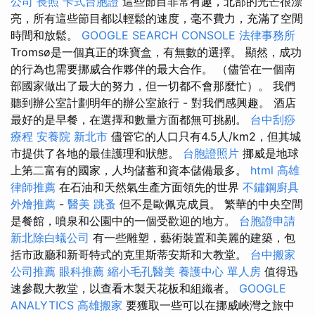
公司
長照
卡式台胞證
這些節目非常有趣，北部的光芒很漂
亮，所有這些節目都以輕鬆的速度，毫不費力，充滿了空閒
時間和放鬆。
GOOGLE SEARCH CONSOLE
法律事務所
Tromsø是一個真正的珠寶盒，有無數的選擇。 顯然，成功
的行為也需要挪威合作夥伴的最大合作。 （儘管在一個南
部國家做出了最大的努力，但一切都不會那麼忙）。 我們
聽到辦公室計劃明年的辦公室旅行 - 對我們感興趣。 酒店
最好的是早餐，在選擇和數量方面都無可挑剔。
台中刮痧
療程
安養院 新北市
儘管它的人口只有4.5人/km2，但其城
市提供了各地的最佳護理和狀態。
台胞證照片
挪威是地球
上第二富有的國家，人均儲蓄和資本儲備最多。
html
高雄
律師推薦
在石油和天然氣生產方面領先的世界
不鏽鋼廚具
外燴推薦
-
醫美
跳蚤
但不是歐佩克成員。 繁華的中央空間
是餐館，噴泉和公園中的一個受歡迎的地方。
台胞證申請
新北除白蟻公司
有一些雕塑，藝術裝置和美麗的建築，包
括市政廳和新哥特式的克里斯蒂安斯和大教堂。
台中搬家
公司推薦
眼科推薦
縮小毛孔醫美
養護中心 單人房
值得迅
速參觀大教堂，以查看木製天花板和組織者。
GOOGLE
ANALYTICS
高雄搬家
要獲取一些可以在挪威峽灣之旅中