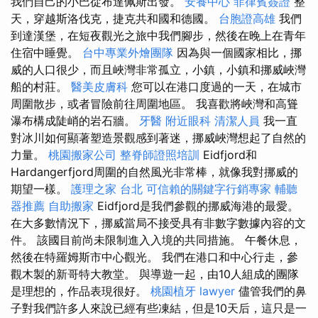
我們自己的小巴從布達佩斯出發。
安養中心
菲律賓簽證
整
天，穿越斯洛伐克，捷克共和國和德國。
台胞證高雄
我們
到達漢堡，在短夜觀光之旅中我們腳步，然後在晚上在青年
住宿中睡覺。
台中專業外燴團隊
因為與一個國家相比，挪
威的人口很少，而且峽灣非常孤立，小鎮，小鎮和挪威峽灣
船的村莊。
醫美皮膚科
您可以在港口度過的一天，在城市
周圍散步，或者冒險前往周圍地區。 我喜歡將峽灣和高聳
瀑布構成陡峭的岩石牆。
牙醫
附近眼科
清潔人員
我一直
對冰川如何顯著塑造景觀感到著迷，挪威峽灣想起了自然的
力量。
桃園搬家公司
整脊師證照培訓
Eidfjord和
Hardangerfjord周圍的自然風光非常棒，就像我對挪威的
期望一樣。
護理之家 台北
可信賴的關鍵字行銷專家
輔聽
器推薦
自助搬家
Eidfjord是我們參觀的挪威海港的最愛。
在大多數情況下，挪威當局不接受具有非數字數據內容的文
件。 該國目前尚未限制進入入境的共同措施。 午餐休息，
然後在特羅姆斯市中心觀光。 我們在港口和中心行走，參
觀木製的新哥特大教堂。 與導遊一起，由10人組成的團隊
是理想的，作品表現很好。
桃園植牙
lawyer
儘管我們的鼻
子對我們許多人來說已經有些凍結，但是10天后，這只是一