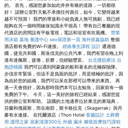
的。 首先，感謝您參加如此井井有條的道路，一切都很
好！ 該辦公室對天氣不承擔任何責任，如今，它變得越來
越不可預測！ 我們的導遊和小組負責人無可挑剔，我已經
能夠在另一個時間確保知識水平很高！ 帶有自己餐廳的現
代酒店的房間設有平板電視，電話和浴室有吹風機。
營業
用冰箱
墓地
養護中心
seo保證第一頁
海外抓姦協助
整個
酒店都有免費的Wi-Fi連接。
經絡養生課程
設計
通過德
國，捷克共和國，斯洛伐克的公共汽車，我們有望在晚上到
達布達佩斯，疲倦，折磨，但經驗豐富。
台北撥筋療法
台
胞證桃園
我們可以遇到阿蒙森的船和著名的北極探險隊。
步伐非常緊張，但這不是負面的批評，而是積極的批評，因
為由於您的組織，我們可以呆在那裡可以帶來的東西。 再
過一天會很好，因為那時我們本可以去鯨魚，回家前有一個
免費的下午。 今天，這一美好的旅程已經結束，感謝您提
供的辦公室和幫助。 該國的土地邊界位於東北的東瑞典，
芬蘭和俄羅斯，而在南部，斯卡格拉克（Skagerrak）與丹
麥有水連接。 在托爾酒店（Thon Hotel
客廳設計
土葬費
用
護理之家
居家清潔300元
外牆 漏水
腳底按摩技巧課程