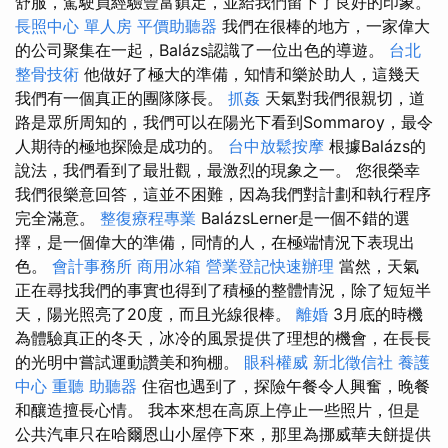
舒服，駕駛員經驗豐富鎮定，並給我們留下了良好的印象。
長照中心 單人房
平價助聽器
我們在很棒的地方，一家偉大
的公司聚集在一起，Balázs認識了一位出色的導遊。
台北
整骨技術
他做好了極大的準備，知情和樂於助人，這幾天
我們有一個真正的團隊隊長。
抓姦
天氣對我們很親切，道
路是眾所周知的，我們可以在陽光下看到Sommaroy，最令
人期待的極地探險是成功的。
台中放鬆按摩
根據Balázs的
說法，我們看到了最壯觀，最激烈的現象之一。 您很榮幸
我們很樂意回答，這並不困難，因為我們對計劃和執行程序
完全滿意。
整復療程專業
BalázsLerner是一個不錯的選
擇，是一個偉大的準備，同情的人，在極端情況下表現出
色。
會計事務所
商用冰箱
營業登記快速辦理
當然，天氣
正在尋找我們的事實也得到了積極的整體情況，除了短短半
天，陽光照亮了20度，而且光線很棒。
離婚
3月底的時機
為體驗真正的冬天，冰冷的風景提供了理想的機會，在長長
的光明中嘗試運動讚美和狗棚。
眼科權威
新北徵信社
養護
中心
重聽 助聽器
住宿也遇到了，探險午餐令人興奮，晚餐
和釀造擅長心情。 我本來想在高原上停止一些照片，但是
公共汽車只在哈爾恩山小屋停下來，那里為挪威華夫餅提供