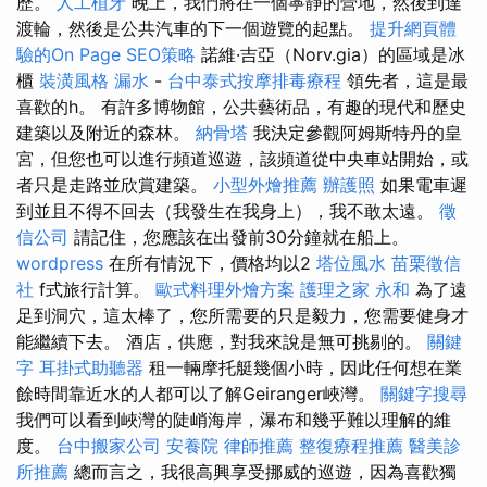
歷。
人工植牙
晚上，我們將在一個寧靜的營地，然後到達
渡輪，然後是公共汽車的下一個遊覽的起點。
提升網頁體
驗的On Page SEO策略
諾維·吉亞（Norv.gia）的區域是冰
櫃
裝潢風格
漏水
-
台中泰式按摩排毒療程
領先者，這是最
喜歡的h。 有許多博物館，公共藝術品，有趣的現代和歷史
建築以及附近的森林。
納骨塔
我決定參觀阿姆斯特丹的皇
宮，但您也可以進行頻道巡遊，該頻道從中央車站開始，或
者只是走路並欣賞建築。
小型外燴推薦
辦護照
如果電車遲
到並且不得不回去（我發生在我身上），我不敢太遠。
徵
信公司
請記住，您應該在出發前30分鐘就在船上。
wordpress
在所有情況下，價格均以2
塔位風水
苗栗徵信
社
f式旅行計算。
歐式料理外燴方案
護理之家 永和
為了遠
足到洞穴，這太棒了，您所需要的只是毅力，您需要健身才
能繼續下去。 酒店，供應，對我來說是無可挑剔的。
關鍵
字
耳掛式助聽器
租一輛摩托艇幾個小時，因此任何想在業
餘時間靠近水的人都可以了解Geiranger峽灣。
關鍵字搜尋
我們可以看到峽灣的陡峭海岸，瀑布和幾乎難以理解的維
度。
台中搬家公司
安養院
律師推薦
整復療程推薦
醫美診
所推薦
總而言之，我很高興享受挪威的巡遊，因為喜歡獨