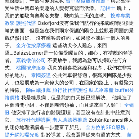
裡感覺到了一個有趣的氣氛
台中整復服務推薦
- 與那些享
受生活中簡單的樂趣的人變得寬鬆而活潑。
記帳士
晚上，
我們的船駛向奧斯洛夫郡，駛向第二天的進球。
按摩專業
教學
護照代辦
Oslofjord沒有像我們航行的挪威峽灣那樣陡
峭的側面，但是坐在我們雨水保護的陽台上並觀看周圍的景
觀仍然很好。 沒有乘客最好的，如果您不凍結一個人的鼻
子。
全方位按摩療程
這些幼犬令人難忘，來回
舔...BalázsLerner是一位備受矚目的，細心，有禮貌的領導
者。
嘉義徵信公司
不要放手，我認為您可以採取任何方
式。
桃園按摩服務
我真的很喜歡路線和程序，我們在非常
好的地方。
泰國簽證
公共汽車很舒適，很高興團隊是少數
人，也發展成為一家偉大的公司，在回家的路上，有凝聚力
的特徵。
除白蟻推薦
旅行社代辦護照
臥式冷凍櫃
buffet外
燴價格
我是糖尿病，但是我的白天飯已經解決。 他鍛造了
兩個時間小組，不僅是團體領袖，而且還來自“人類”！
全瓷
冠
他安排了旅行者的醫院護理，甚至沒有在計劃中註意到
它。
旅行社代辦護照
老人助聽器推薦
ZoltánKarancsi迷人
的迷你地理演講進一步豐富了所見。
全方位的SEO服務，
提升網站曝光度
對於導遊，我會選擇從未有過的方式。
苗