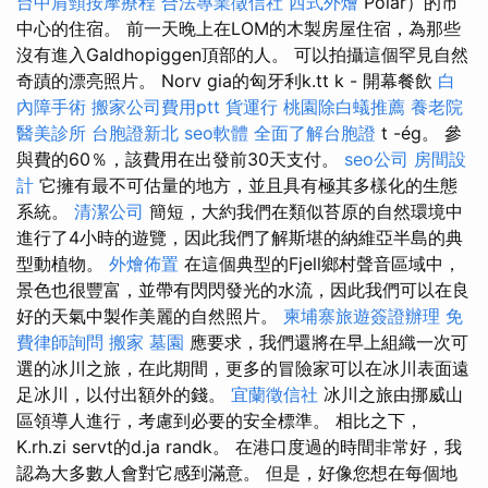
台中肩頸按摩療程
合法專業徵信社
西式外燴
Polar）的市
中心的住宿。 前一天晚上在LOM的木製房屋住宿，為那些
沒有進入Galdhopiggen頂部的人。 可以拍攝這個罕見自然
奇蹟的漂亮照片。 Norv gia的匈牙利k.tt k - 開幕餐飲
白
內障手術
搬家公司費用ptt
貨運行
桃園除白蟻推薦
養老院
醫美診所
台胞證新北
seo軟體
全面了解台胞證
t -ég。 參
與費的60％，該費用在出發前30天支付。
seo公司
房間設
計
它擁有最不可估量的地方，並且具有極其多樣化的生態
系統。
清潔公司
簡短，大約我們在類似苔原的自然環境中
進行了4小時的遊覽，因此我們了解斯堪的納維亞半島的典
型動植物。
外燴佈置
在這個典型的Fjell鄉村聲音區域中，
景色也很豐富，並帶有閃閃發光的水流，因此我們可以在良
好的天氣中製作美麗的自然照片。
柬埔寨旅遊簽證辦理
免
費律師詢問
搬家
墓園
應要求，我們還將在早上組織一次可
選的冰川之旅，在此期間，更多的冒險家可以在冰川表面遠
足冰川，以付出額外的錢。
宜蘭徵信社
冰川之旅由挪威山
區領導人進行，考慮到必要的安全標準。 相比之下，
K.rh.zi servt的d.ja randk。 在港口度過的時間非常好，我
認為大多數人會對它感到滿意。 但是，好像您想在每個地