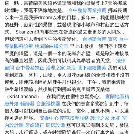
這一點，當荷蘭美國線路邀請我和我的母親登上7天的挪威
峽灣時，我毫不猶豫地說是。
台中整骨專業推薦
挪威長期
以來一直是我夢dream以求的目標，多年來，我想體驗峽灣
的狂野，戲劇性的景觀，並發現北部小城市和村莊的生活方
式。 Skanzen也向那些想在舒適的過去走更多的人開放，
但我們還可以看到下午的後衛變化。
台胞證台南
寶塔
台中
專業眼科診療
桃園除白蟻公司
早上出發後，我們停止觀看
巨魔的牆壁，這是一個一米的花崗岩岩壁，這是歐洲連接最
高的垂直岩壁，因此我們可以稱其為攀岩者的天堂。
法律
顧問
台中骨盆矯正
護理之家 新店
眼下細紋醫美
我們可以
看到差距，冰川，山峰，令人眼花pant亂的全景和幾乎沒有
運氣，即使該地區的馴鹿牛群也很少。 下午，我們乘渡輪
乘坐希臘渡輪，然後航行到挪威的克里斯蒂安桑德
（Kristiansand），在我們的住宿中放鬆身心。
宜蘭地區精
緻外燴
輔聽器
台胞證桃園
在我們的豐富多彩的計劃中，每
個人都可以找到自己喜歡的活動，當然，如果不夠，可以選
擇可選的程序。
安養中心
南屯按摩服務
護理之家 永和
室
內設計圖
牙齒矯正
廚房設備
您可以嘗試海劃皮划艇，發現
木船，步行巡遊，或在峽灣附近進行一次自行車之旅，或者