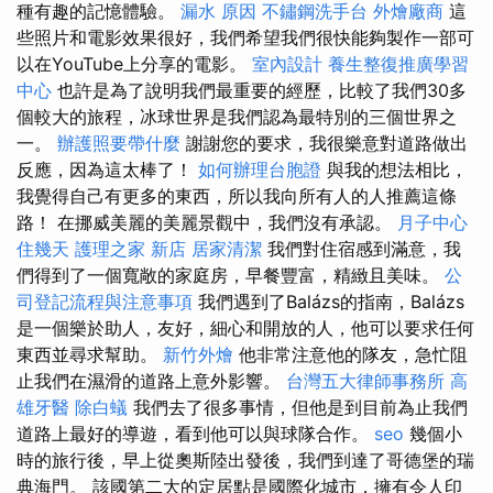
種有趣的記憶體驗。
漏水 原因
不鏽鋼洗手台
外燴廠商
這
些照片和電影效果很好，我們希望我們很快能夠製作一部可
以在YouTube上分享的電影。
室內設計
養生整復推廣學習
中心
也許是為了說明我們最重要的經歷，比較了我們30多
個較大的旅程，冰球世界是我們認為最特別的三個世界之
一。
辦護照要帶什麼
謝謝您的要求，我很樂意對道路做出
反應，因為這太棒了！
如何辦理台胞證
與我的想法相比，
我覺得自己有更多的東西，所以我向所有人的人推薦這條
路！ 在挪威美麗的美麗景觀中，我們沒有承認。
月子中心
住幾天
護理之家 新店
居家清潔
我們對住宿感到滿意，我
們得到了一個寬敞的家庭房，早餐豐富，精緻且美味。
公
司登記流程與注意事項
我們遇到了Balázs的指南，Balázs
是一個樂於助人，友好，細心和開放的人，他可以要求任何
東西並尋求幫助。
新竹外燴
他非常注意他的隊友，急忙阻
止我們在濕滑的道路上意外影響。
台灣五大律師事務所
高
雄牙醫
除白蟻
我們去了很多事情，但他是到目前為止我們
道路上最好的導遊，看到他可以與球隊合作。
seo
幾個小
時的旅行後，早上從奧斯陸出發後，我們到達了哥德堡的瑞
典海門。 該國第二大的定居點是國際化城市，擁有令人印