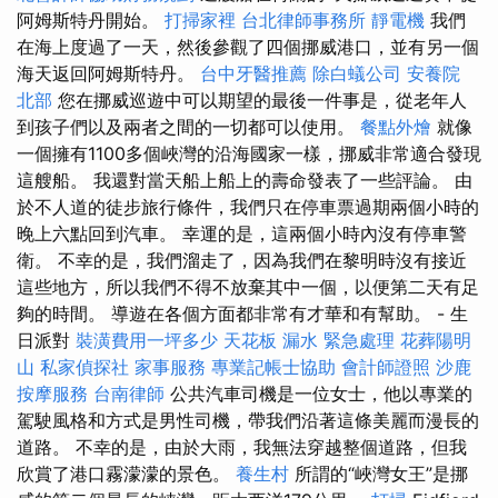
阿姆斯特丹開始。
打掃家裡
台北律師事務所
靜電機
我們
在海上度過了一天，然後參觀了四個挪威港口，並有另一個
海天返回阿姆斯特丹。
台中牙醫推薦
除白蟻公司
安養院
北部
您在挪威巡遊中可以期望的最後一件事是，從老年人
到孩子們以及兩者之間的一切都可以使用。
餐點外燴
就像
一個擁有1100多個峽灣的沿海國家一樣，挪威非常適合發現
這艘船。 我還對當天船上船上的壽命發表了一些評論。 由
於不人道的徒步旅行條件，我們只在停車票過期兩個小時的
晚上六點回到汽車。 幸運的是，這兩個小時內沒有停車警
衛。 不幸的是，我們溜走了，因為我們在黎明時沒有接近
這些地方，所以我們不得不放棄其中一個，以便第二天有足
夠的時間。 導遊在各個方面都非常有才華和有幫助。 - 生
日派對
裝潢費用一坪多少
天花板 漏水 緊急處理
花葬陽明
山
私家偵探社
家事服務
專業記帳士協助
會計師證照
沙鹿
按摩服務
台南律師
公共汽車司機是一位女士，他以專業的
駕駛風格和方式是男性司機，帶我們沿著這條美麗而漫長的
道路。 不幸的是，由於大雨，我無法穿越整個道路，但我
欣賞了港口霧濛濛的景色。
養生村
所謂的“峽灣女王”是挪