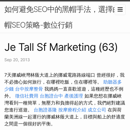
如何避免SEO中的黑帽手法，選擇白
帽SEO策略-數位行銷
Je Tall Sf Marketing (63)
Sep 20, 2013
7天挪威峽灣林蔭大道上的挪威電路路線端口 曾經很好，我
不必擔心如何旅行，在哪裡吃飯，住在哪裡等。
助聽器多
少錢
台中按摩整骨
我媽媽一直喜歡巡遊，這種經歷也不例
外。
徵信社費用
台胞證台中
產後護理
如果您想在挪威峽
灣看到一種簡單，無壓力和負擔得起的方式，我們絕對建議
您進行巡遊。
台胞證基隆
按摩療程介紹
成立公司
在與荷
蘭美洲線一起運行的挪威林蔭大道上，目標與船上的舒適度
之間是一個很好的平衡。