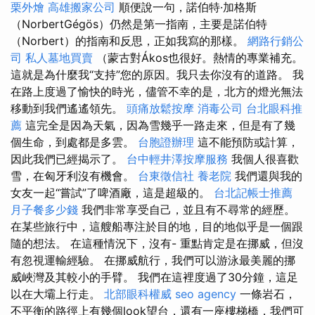
栗外燴
高雄搬家公司
順便說一句，諾伯特·加格斯
（NorbertGégös）仍然是第一指南，主要是諾伯特
（Norbert）的指南和反思，正如我寫的那樣。
網路行銷公
司
私人墓地買賣
（蒙古對Ákos也很好。熱情的專業補充。
這就是為什麼我“支持”您的原因。我只去你沒有的道路。 我
在路上度過了愉快的時光，儘管不幸的是，北方的燈光無法
移動到我們遙遙領先。
頭痛放鬆按摩
消毒公司
台北眼科推
薦
這完全是因為天氣，因為雪幾乎一路走來，但是有了幾
個生命，到處都是多雲。
台胞證辦理
這不能預防或計算，
因此我們已經揭示了。
台中輕井澤按摩服務
我個人很喜歡
雪，在匈牙利沒有機會。
台東徵信社
養老院
我們還與我的
女友一起“嘗試”了啤酒廠，這是超級的。
台北記帳士推薦
月子餐多少錢
我們非常享受自己，並且有不尋常的經歷。
在某些旅行中，這艘船專注於目的地，目的地似乎是一個跟
隨的想法。 在這種情況下，沒有- 重點肯定是在挪威，但沒
有忽視運輸經驗。 在挪威航行，我們可以游泳最美麗的挪
威峽灣及其較小的手臂。 我們在這裡度過了30分鐘，這足
以在大壩上行走。
北部眼科權威
seo agency
一條岩石，
不平衡的路徑上有幾個look望台，還有一座樓梯橋，我們可