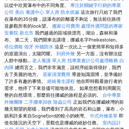
以從中欣賞瀑布中的不同角度。
專注於關鍵字行銷的專業
公司
美白
養護中心 單人房
防水抓漏
這次旅行只給了我們
在瀑布的35分鐘，該瀑布的距離還不夠近，無法前往路徑
並參觀所有的look望。
搬家公司費用
處理外遇問題的專家
安養院 新北市
我們越過的區域很漂亮，湖泊，森林和瀑
布。 第二天，我們開車去講壇，挪威名字Preikestolen。
塔位價格
假牙
外牆防水
這是一次比上一個更簡單和短得多
的巡迴演出，太陽閃耀。
到府外燴
另一方面，沒有辦法從
人群中移動...
老人養護 單人房
找專業會計公司處理帳務
白
內障
總而言之，我們非常滿意，該程序組裝得很好，我們
去了美麗的地方。
居家清潔費用
導遊知識淵博，並準備好
了許多有趣的事情。
經絡養生課程
他在即時觀看旅行者的
需求，他停了下來並儘可能地休息。 如果您想看到周圍完
整的自然環境，那麼前往挪威的旅程是必須的。
台中專業
外燴團隊
二手攤車回收
除蟲公司
正如我們在挪威峽灣的前
幾天期望的那樣，我們看到了高高的岩石和山脈，瀑布，小
鎮和許多來自Sognefjord的較小的峽灣。
中式外燴菜單
即
使在陰沉的天空下，景觀也是挪威的絕妙任務。
室內設計