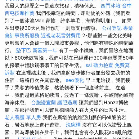
我最大的經歷之一是這次旅程，積極休息。
四門冰箱
台中
西屯按摩推薦
我們很幸運的時間，即動物的外觀（我們看
到了一個泳池Maci家族，許多羊毛，海豹和馴鹿）。 如果
在出發後30天內進行預訂，則應支付總額。
公司登記
專業
會計事務所服務
近視老花雷射費用
2-那些對一些文化美味
更興奮的人會被一個民間城市參觀，他們將有特殊的時間旅
行。
墊下巴
新墓第一年
有了一條小鐵軌，我們冒險在地面
以下800米處冒險，我們可以在已經運行300年但關閉50年
的採礦中體驗銅礦礦工的日常生活。
ssl
聽力檢查
免費寫
訴狀
在這裡結束後，我們拿起徒步旅行者並出發去我們的
住宿，這將再次在露營地。
seo優化
早上開始後，我們接
手了乘客的峰值乘客，然後朝著下一個進球前進。 在途
中，我們越過蘇格尼峽灣，渡過了一條渡輪，在峽灣的峽灣
海岸休息。
台胞證宜蘭
護照過期
讓我們提到Hanza博物
館，在那裡我們可以瞥見德國商人在火災中的日常生活。
老人養護 單人房
我們在斯堪的納維亞山脈的Fjell般的岩
石，岩石地形上進行遊覽。
洗碗槽
沒有它可以保證腎上腺
素，因為即使躺在肚子上，我們也會有令人眼花spe亂的經