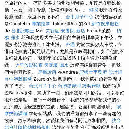
立旅行的人。 有許多美味的食物開胃菜，尤其是在特殊餐
廳（收費）和主餐廳（價格包括在內）。
偵探
我們在每家
餐廳吃飯，永遠不要吃不好。
台中月子中心
我們最喜歡的
是Canaletto
專業推拿
Italian和Rudi的Sel
新竹按摩服務
de
台北記帳士
Mer
失智症
安養院 新店
French菜餚。
頂
樓 漏水
我和我的母親在海洋日的主餐廳裡享受下午茶，在
麗多游泳池旁邊吃了冰淇淋。
外遇
對於大多數人來說，在
港口花費的時間足以足夠，尤其是在峽灣村莊，如果他們不
進行徒步旅行。 我們從1000條道路上擁有通常的專業組
織。
大里放鬆按摩
天花板 漏水
該程序多樣而密集，但我
們特別喜歡它。
牙醫診所
在Andrea
記帳士事務所
設計師
台中泡腳服務
Zsurek的出色導遊中，我們還在旅行期間度
過了時光。
台北月子中心
台胞證辦理
護照代辦
我們的導
遊Balázs很棒，幫助了一切，如果總是可用的話，可以很好
地介紹景點。 自行車騎自行車，我們的嚮導帶領我們的小
組到奧斯陸最重要的古蹟，建築物，公園和周圍環境。
按
摩技術課程
在每個站點，我們的導遊都分享了一些有趣的
故事，故事和事實，然後讓我們有時間走路和拍照。
找台
北會計師協助財務規劃
這艘船在荷蘭的7天挪威巡迴賽中從