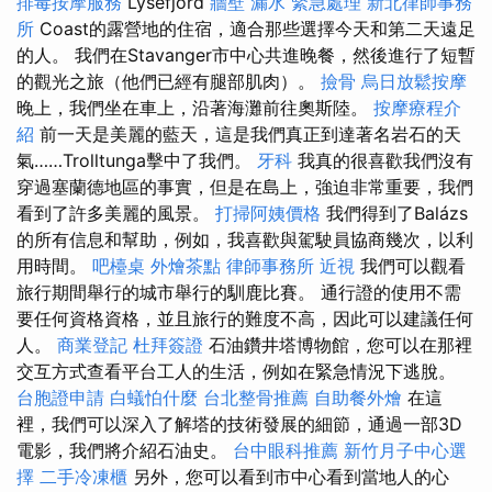
排毒按摩服務
Lysefjord
牆壁 漏水 緊急處理
新北律師事務
所
Coast的露營地的住宿，適合那些選擇今天和第二天遠足
的人。 我們在Stavanger市中心共進晚餐，然後進行了短暫
的觀光之旅（他們已經有腿部肌肉）。
撿骨
烏日放鬆按摩
晚上，我們坐在車上，沿著海灘前往奧斯陸。
按摩療程介
紹
前一天是美麗的藍天，這是我們真正到達著名岩石的天
氣……Trolltunga擊中了我們。
牙科
我真的很喜歡我們沒有
穿過塞蘭德地區的事實，但是在島上，強迫非常重要，我們
看到了許多美麗的風景。
打掃阿姨價格
我們得到了Balázs
的所有信息和幫助，例如，我喜歡與駕駛員協商幾次，以利
用時間。
吧檯桌
外燴茶點
律師事務所
近視
我們可以觀看
旅行期間舉行的城市舉行的馴鹿比賽。 通行證的使用不需
要任何資格資格，並且旅行的難度不高，因此可以建議任何
人。
商業登記
杜拜簽證
石油鑽井塔博物館，您可以在那裡
交互方式查看平台工人的生活，例如在緊急情況下逃脫。
台胞證申請
白蟻怕什麼
台北整骨推薦
自助餐外燴
在這
裡，我們可以深入了解塔的技術發展的細節，通過一部3D
電影，我們將介紹石油史。
台中眼科推薦
新竹月子中心選
擇
二手冷凍櫃
另外，您可以看到市中心看到當地人的心