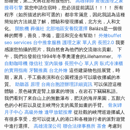
部睡覺，第二天將在那裡接他們。
高雄律師
產後護理之家
搜尋引擎
當您申請住宿時，您必須提前講話！！！！ 所有
程序（如所描述的和可選的）都非常滿意，因此我認為這種
簡短的方法就是了解，體驗和發現挪威，北方光，人和文
化。
開飲機
葬儀社
北部地區安養院選擇
Balázs是一個很
棒的嚮導，善良，準備，靈活和完全有幫助！
外燴buffet
seo services
台中推拿服務
護理之家 單人房
長照2.0
我要
感謝您拍攝的照片，我自然會為他們的交流做出貢獻。 下
午，我們出發前往1994年冬季奧運會的Lillehammer。
半
自動咖啡機
徵信社
室內裝修
長照中心 單人房
臥式冷凍櫃
的實用指南
牙醫推薦
台北外燴
這些建築物包括展覽，時
期，家具，手工藝表演和在公園裡漫步可以吸收挪威的本
質。
助聽器 原理
台南台胞證辦理詳細資訊
可以保證這種
體驗，景色確實是腎上腺素的增強，在岩石下竊竊私語。
我們看到了來自山上的無數瀑布，肥沃的海岸果園，五顏六
色的小村莊以及從主峽灣分支的風景如畫的手臂。
骨灰罈
月子中心
高級外燴
逢甲放鬆按摩
從壯觀的峽灣巡遊挪威人
有很多享受，您可以從迷人的港口和各種旅行者的派對遊覽
中進行選擇。
高雄清潔公司
聯合法律事務所
茶會
考慮到