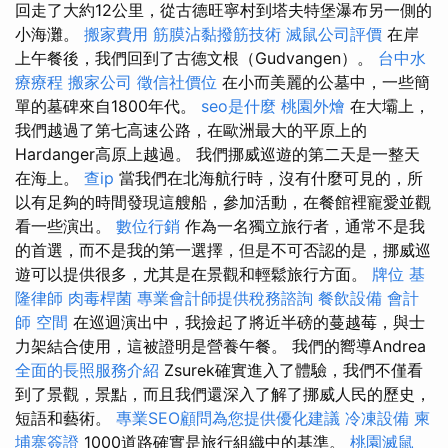
回走了大約12公里，從古德旺寧村到塔夫特堡瀑布另一側的
小海灘。
搬家費用
筋膜沾黏撥筋技術
滅鼠公司評價
在岸
上午餐後，我們回到了古德文根（Gudvangen）。
台中水
療療程
搬家公司
徵信社價位
在小而美麗的公墓中，一些簡
單的墓碑來自1800年代。
seo是什麼
桃園外燴
在大壩上，
我們越過了第七高速公路，在歐洲最大的平原上的
Hardanger高原上越過。 我們挪威巡遊的第二天是一整天
在海上。
查ip
當我們在北海航行時，沒有什麼可見的，所
以有足夠的時間發現這艘船，參加活動，在餐館裡寵愛並觀
看一些演出。
數位行銷
作為一名獨立旅行者，通常不是我
的首選，而不是我的第一選擇，但是不可否認的是，挪威巡
遊可以提供很多，尤其是在景觀和輕鬆旅行方面。
牌位
基
隆律師
肉毒桿菌
專業會計師提供稅務諮詢
餐飲設備
會計
師
空間
在巡迴演出中，我撿起了將近半磅的蔓越莓，與士
力架結合使用，這被證明是營養午餐。 我們的嚮導Andrea
全面的長照服務介紹
Zsurek確實進入了體驗，我們不僅看
到了景觀，景點，而且我們還深入了解了挪威人民的歷史，
短語和藝術。
專業SEO顧問為您提供優化建議
冷凍設備
柬
埔寨簽證
1000道路確實是旅行組織中的基準。
桃園滅鼠