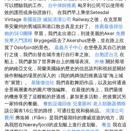
可以體驗我的工作。
台中律師推薦
匈牙利公民可以使用有
效的護照或身份證旅行。 在我們早上乘坐Setesdal
Vintage
泰國簽證
滅鼠清潔公司
Railway之後，在克里斯
蒂安蘭州的舊城區和港口散步真是太好了。
推薦最值得信
賴的SEO團隊
早晨，我們走出港口，到達美麗的Aker
免費
按摩入門課程
Brygege區去了Akershus堡壘，並在路上欣
賞了Oslofjord的景色。
嘉義月子中心
在堡壘及其自己的旅
行之後，我們出發在城市進行自行車之旅。
台胞證台北
在
船上，我們參加了世界舞台上的幾場表演。
外燴
關於斯堪
的納維亞文化，荷蘭美國線的歷史的信息談判和視頻是關於
操作郵輪的場景的深入的（我的媽媽強烈推薦這場“海上城
市”展覽）。
基隆徵信社
我們喜歡舞蹈作品，以及如何通過
全景兩層畫布的圖片增強編舞。 在最後的海上，我們最後
的機會享受了這艘船的舒適感，參加更多活動，然後嘗試另
一家特殊的餐廳。
餐飲設備回收
兒童眼科
老人助聽器價格
該公園有1.6公里的路徑，可通往監視和藝術品。
清潔公司
費用
弗洛姆（Flåm）是我們最期待的挪威巡遊的地方，因
為我想在Nærøyfjord的皮划艇上進行皮划艇。
餐盒
我在這