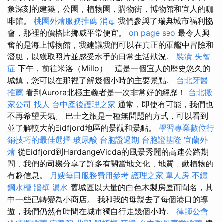
象深刻的建築，公園，植物園，購物街，博物館和宜人的咖
啡館。
桃園外燴服務推薦
消毒
我們參與了瑞典城市福利協
會，那裡的價格比挪威平常便宜。
on page seo
最令人興
奮的是海上博物館，我建議我們可以在真正的軍艦中冒險和
潛艇，以獲取照片並感受水手的日常生活狀況。
裝潢
失智
症
下午，前往米洛（Millo），這是一個宜人的歷史悠久的
城鎮，您可以在那裡了解幾個小時的主要景點。
台北牙醫
推薦
看到Aurora北極主義者是一次非常好的經歷！
台北搬
家公司
找人
台中產後護理之家
通常，即使有可能，我們也
不再希望天氣。 巴士之旅是一種無問題的方式，可以看到
並了解較大的Eidfjord地區的景觀和景點。
學習專業數位行
銷技巧的最佳選擇
玻尿酸
台胞證過期
台胞證基隆
宜蘭外
燴
從Eidfjord到HardangeVidda的風景秀麗的高速公路期
間，我們的司機分享了許多有關當地文化，地質，動植物的
有趣信息。
月嫂每日服務費用參考
護理之家 單人房
不鏽
鋼水槽
牆壁 漏水
舊城區以大量的白色木製房屋而聞名，其
中一些已轉變為小商店。 我和我的母親去了每個港口的導
遊，我們仍然有時間在城市獨自行走幾個小時。
律師公會