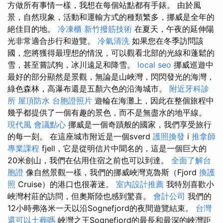
方做所有事情一樣，我想在每個站點都有手錶。 由於風
景，自然現象，活動和運輸方式的種類繁多，挪威是全年的
絕佳目的地。
冷凍櫃
新竹撥筋技術
在夏天，午夜的延伸陽
光非常適合步行和遊覽。
冷氣清洗
如果您在冬季訪問該
國，您將獲得最理想的情況，可以觀看北部的光線和蓬鬆的
雪，甚至嘗試狗，冰川遠足和降雪。
local seo
挪威巡遊中
最好的部分顯然是景觀，無論是山峽灣，閃閃發光的海灣，
綠色森林，高瀑布還是五顏六色的沿海城市。
附近牙科診
所
屋頂防水
台胞證照片
遊輪在海灘上，因此在整個旅程中
幾乎都提供了一個有趣的景色，而不是無盡水的地平線。
現代風
會議點心
挪威是一個奇蹟般的國家，我們享受旅行
的每一刻。 在這座城市附近是一個sverd
護照換發
i
推拿師
專業課程
fjell，它是從明信片中聞名的，這是一個巨大的
20米劍山，我們在佔用住宿之前也可以到達。
全面了解台
胞證
像自然景觀一樣，我們的挪威峽灣克魯斯（Fjord
換護
照
Cruise）的港口也很著迷。
室內設計推薦
我特別喜歡小
峽灣村莊的訪問，但奧斯陸也感到驚喜。
會計公司
我們的
12小時弗洛米一天以沿Sognefjord的夜間遊覽結束。
台灣
還可以土葬嗎
峽灣之王Sognefjord的最長和最深的峽灣距