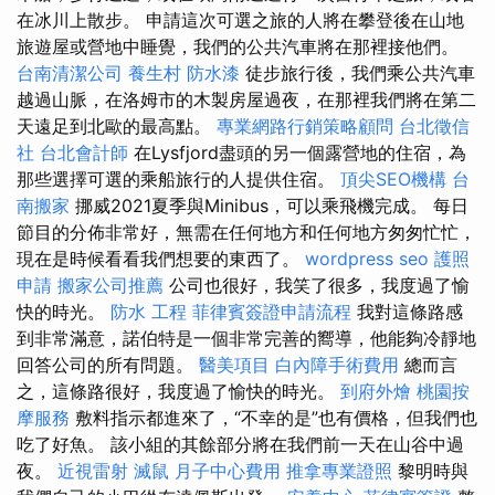
在冰川上散步。 申請這次可選之旅的人將在攀登後在山地
旅遊屋或營地中睡覺，我們的公共汽車將在那裡接他們。
台南清潔公司
養生村
防水漆
徒步旅行後，我們乘公共汽車
越過山脈，在洛姆市的木製房屋過夜，在那裡我們將在第二
天遠足到北歐的最高點。
專業網路行銷策略顧問
台北徵信
社
台北會計師
在Lysfjord盡頭的另一個露營地的住宿，為
那些選擇可選的乘船旅行的人提供住宿。
頂尖SEO機構
台
南搬家
挪威2021夏季與Minibus，可以乘飛機完成。 每日
節目的分佈非常好，無需在任何地方和任何地方匆匆忙忙，
現在是時候看看我們想要的東西了。
wordpress seo
護照
申請
搬家公司推薦
公司也很好，我笑了很多，我度過了愉
快的時光。
防水 工程
菲律賓簽證申請流程
我對這條路感
到非常滿意，諾伯特是一個非常完善的嚮導，他能夠冷靜地
回答公司的所有問題。
醫美項目
白內障手術費用
總而言
之，這條路很好，我度過了愉快的時光。
到府外燴
桃園按
摩服務
敷料指示都進來了，“不幸的是”也有價格，但我們也
吃了好魚。 該小組的其餘部分將在我們前一天在山谷中過
夜。
近視雷射
滅鼠
月子中心費用
推拿專業證照
黎明時與