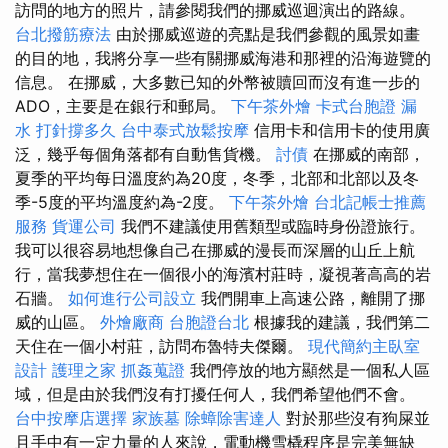
訪問的地方的照片，請參閱我們的挪威巡迴演出的路線。
台北撥筋療法
由於挪威巡遊的亮點是我們參觀的風景如畫
的目的地，我將分享一些有關挪威海港和那裡的沿海遊覽的
信息。 在挪威，大多數已知的外幣被贖回而沒有進一步的
ADO，主要是在銀行和郵局。
下午茶外燴
卡式台胞證
漏
水 打針撐多久
台中泰式放鬆按摩
信用卡和信用卡的使用廣
泛，幾乎每個角落都有自動售貨機。
討債
在挪威的南部，
夏季的平均每日溫度約為20度，冬季，北部和北部以及冬
季-5度的平均溫度約為-2度。
下午茶外燴
台北記帳士推薦
服務
貨運公司
我們不建議使用舊類型或臨時身份證旅行。
我可以很容易地想像自己在挪威的漫長而深層的山丘上航
行，當我夢想住在一個很小的海濱村莊時，凝視著高高的岩
石牆。
如何進行公司設立
我們開車上高速公路，離開了挪
威的山區。
外燴廠商
台胞證台北
根據我的建議，我們第二
天住在一個小村莊，訪問布魯特夫傑爾。
現代簡約主臥室
設計
護理之家
抓姦蒐證
我們停放的地方顯然是一個私人區
域，但是由於我們沒有打擾任何人，我們希望他們不會。
台中按摩店選擇
家族墓
除蟑除害達人
對於那些沒有狗屎並
且手中有一定力量的人來說，電動機雪橇程序是完美無缺