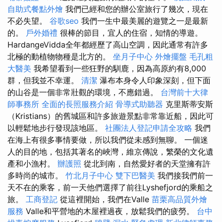
自助式餐點外燴
我們已經和您的辦公室旅行了幾次，現在
不必失望。
谷歌seo
我們一生中最美麗的遊覽之一是最新
的。
戶外婚禮
很棒的節目，宜人的住宿，知情的導遊。
HardangeVidda全年都經歷了高山空調，因此通常有許多
北極的動植物物種是北方的。
坐月子中心
外燴擺盤
毛孔粗
大醫美
我希望看到一些狂野的馴鹿，因為高原約有8,000
群，但我並不幸運。
清潔
瀑布本身令人印象深刻，但下面
的山谷是一個非常壯觀的環境，不應錯過。
台灣前十大律
師事務所
全面的長照服務介紹
骨導式助聽器
克里斯蒂安斯
（Kristians）的舊城區和許多旅遊景點非常靠近船，因此可
以輕鬆地步行發現該地區。
社團法人登記申請全攻略
我們
在海上有很多事情要做，所以我們從未感到無聊。 一個迷
人的目的地，包括其著名的峽灣，維京傳說，繁榮的文化遺
產和小漁村。
辦護照
從北到南，自然愛好者的天堂擁有許
多時尚的城市。
竹北月子中心
雙下巴醫美
我們接我們前一
天不在的乘客，前一天他們選擇了前往Lyshefjord的乘船之
旅。
工商登記
從這裡開始，我們在Valle
苗栗高品質外燴
服務
Valle和平營地的木屋裡過夜，放鬆我們的疲勞。
台中