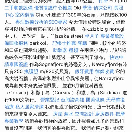
威的第二個最長的峽灣，距大西洋179公里。
打掃
Eidfjord
二手餐飲設備
優質養護中心推薦
Old
壁癌
偵探公司
長照
中心
室內裝潢
Church建造了1309年的石頭，只能接收100
人。
專注數據分析的SEO專家
今天僅用於特殊場合，但遊
客可以抬頭看看它在18世紀的外觀。 在k.zizbiz g norv.gi.
中，t。 反對這一點，``jszaka street
坐月子
專業餐飲設
備回收服務
parkkol。
記帳士推薦
客廳
同時，較小的強盜
和口袋也顯示出趨勢。
助聽器 種類
在兩個小時內，該船通
過峽谷村莊和陡峭的山脈經過，甚至來到了瀑布。
快速申
請泰國簽證
作為Sognefjord的絲毫分支，Nærøyfjord有時
只有250
換護照
m/820英尺寬。
假牙費用
律師收費
它的
高大岩石牆，高瀑布和懸掛山谷異常美麗，使Nærøyfjord
成為劃獨木舟的絕佳風景。 並在6月前往科西嘉
（Corsica）和撒丁島（Corsica）和撒丁島（Sardinia）進
行1000次騎行。
營業登記
台胞證高雄
醫美做臉
天母整復
治療
私人居家清潔
我們度過了愉快的時光，這一旅程對我
們來說非常令人難忘。
房屋 漏水
空間設計
廚房器具
按摩
專業教學
我們喜歡積極的放鬆，因此觀看如此多的景點和
節目沒有問題，我們真的很喜歡它。 我們的巡迴賽小組來