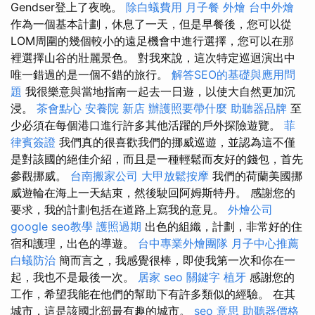
Gendser登上了夜晚。
除白蟻費用
月子餐
外燴
台中外燴
作為一個基本計劃，休息了一天，但是早餐後，您可以從
LOM周圍的幾個較小的遠足機會中進行選擇，您可以在那
裡選擇山谷的壯麗景色。 對我來說，這次特定巡迴演出中
唯一錯過的是一個不錯的旅行。
解答SEO的基礎與應用問
題
我很樂意與當地指南一起去一日遊，以使大自然更加沉
浸。
茶會點心
安養院 新店
辦護照要帶什麼
助聽器品牌
至
少必須在每個港口進行許多其他活躍的戶外探險遊覽。
菲
律賓簽證
我們真的很喜歡我們的挪威巡遊，並認為這不僅
是對該國的絕佳介紹，而且是一種輕鬆而友好的錢包，首先
參觀挪威。
台南搬家公司
大甲放鬆按摩
我們的荷蘭美國挪
威遊輪在海上一天結束，然後駛回阿姆斯特丹。 感謝您的
要求，我的計劃包括在道路上寫我的意見。
外燴公司
google seo教學
護照過期
出色的組織，計劃，非常好的住
宿和護理，出色的導遊。
台中專業外燴團隊
月子中心推薦
白蟻防治
簡而言之，我感覺很棒，即使我第一次和你在一
起，我也不是最後一次。
居家
seo 關鍵字
植牙
感謝您的
工作，希望我能在他們的幫助下有許多類似的經驗。 在其
城市，這是該國北部最有趣的城市。
seo 意思
助聽器價格