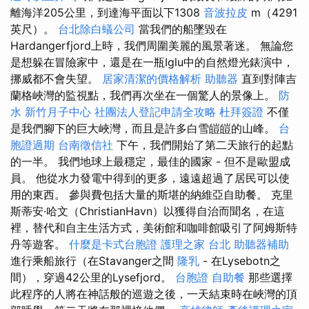
離海洋205公里，到達海平面以下1308
音波拉皮
m（4291
英尺）。
台北除白蟻公司
當我們的船墜毀在
Hardangerfjord上時，我們周圍美麗的風景著迷。 無論您
是想躲在冒險家中，還是在一瓶Iglu中的自然燈光錶演中，
挪威都不會失望。
居家清潔的價格解析
助聽器
直到對陣吉
蘭格峽灣的監視點，我們再次坐在一個驚人的景像上。
防
水
新竹月子中心
社團法人登記申請全攻略
杜拜簽證
不僅
是我們腳下的巨大峽灣，而且是許多白雪皚皚的山峰。
台
胞證過期
台南徵信社
下午，我們開始了第二天旅行的起點
的一半。 我們地球上最穩定，最佳的國家 - 但不是歐盟成
員。 他從水力發電中得到的更多，遠遠超過了居民可以使
用的東西。 參與費包括大量的斯堪的納維亞自助餐。 克里
斯蒂安·哈文（ChristianHavn）以獲得自治而聞名，在這
裡，替代和自主生活方式，美術館和咖啡館吸引了阿姆斯特
丹等遊客。
什麼是卡式台胞證
護理之家 台北
助聽器補助
進行乘船旅行（在Stavanger之間
隆乳
- 在Lysebotn之
間），穿過42公里的Lysefjord。
台胞證
自助餐
那些選擇
此程序的人將在神話般的巡遊之後，一天結束時在峽灣的頂