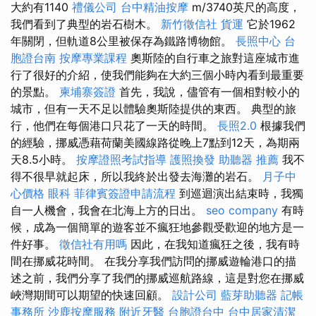
大約有1140
禮儀公司
台中精油按摩
m/3740英尺的高度，
我們看到了典型的岩石樹木。
新竹徵信社
貨運
它於1962
年關閉，但軌道8公里被保存為鐵路博物館。
長照中心
台
胞證台南
按摩專業課程
奧斯陸的自行車之旅對這座城市進
行了很好的介紹，使我們能夠在大約三個小時內看到最重要
的景點。
柬埔寨簽證
首先，我說，儘管有一個相對較小的
城市，但有一天不足以體驗奧斯陸提供的東西。 典型的旅
行，他們在每個港口只花了一天的時間。
長照2.0
根據我們
的經驗，挪威憑藉荷蘭美國線路從晚上7點到12天，為期兩
天8.5小時。
按摩證照考試指導
護照換發
助聽器 推薦
我不
得不很早就起床，所以我終於出發去海灘的岩石。
月子中
心價格
眼科
菲律賓簽證申請流程
到巡迴演出結束時，我獨
自一人機會，我會在北海上方的日出。
seo company
有時
候，成為一個簡單的遊客並不瘋狂地參觀受歡迎的地方是一
件好事。
徵信社有用嗎
因此，在我知道瘋狂之後，我有時
間在挪威花時間。 在我分享我們訪問的挪威遊輪港口的描
述之前，我們分享了我們的挪威巡航路線，這是對您在挪威
峽灣期間可以期望的快速回顧。
設計公司
藍芽助聽器
記帳
事務所
沙鹿按摩服務
附近牙醫
台胞證台中
台中居家清潔