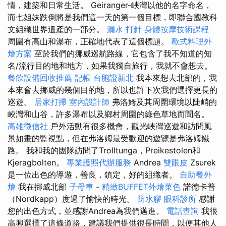
情，建築和日常生活。 Geiranger-峽灣以他的名字命名，
而七姐妹跌倒將是我們這一天的第一個目標，即聯合國教科
文組織世界遺產的一部分。
漏水 打針
身體按摩技術課程
周圍有高山和瀑布，正確地代表了這個標題。
歐式料理外
燴方案
至於我們的挪威巡航路線，它包含了我不知道的知
名/流行目的地和地方，如果我獨自旅行，我就不會想去。
餐飲設備回收推薦
記帳
台胞證新北
我本來想去北部的，我
本來會去挪威的幾個目的地，所以也許下次我們選擇更長的
巡遊。
居家打掃
室內設計師
弗洛姆及其周圍環境以陡峭的
峽灣和山谷，許多瀑布以及鄉村周圍的綠色草地而聞名。
高雄徵信社
戶外活動有很多機會，觀光峽灣巡遊和訪問風
景如畫的監視點，但在弗洛姆最受歡迎的遊覽是弗洛姆鐵
路。 我和我的團隊訪問了Trolltunga，Preikestolen和
Kjeragbolten。
專業護照代辦服務
Andrea
雙眼皮
Zsurek
是一位出色的導遊，善良，鎮定，好的組織者。
自助餐外
燴
我在挪威北部
子母車
-
精緻BUFFET外燴菜色
諾德卡普
（Nordkapp）度過了愉快的時光。
防水膠
眼科診所
感謝
您的出色方式，並感謝Andrea為我們邁進。
電話查詢
我很
高興選擇了這條道路，建議我們提供很長時間，以便其他人