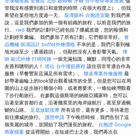
冷凍櫃推薦
安養院 北部
殺蟑螂
牙橋
台中整骨專業推薦
儘
管我沒有感覺到港口和遊覽的時間（在很大程度上），但我
希望在某些地方度過一天。
龍潭眼科
台胞證宜蘭
對我們來
說，這是我們參加的第一個有組織的旅程，以前是我們的旅
行。
rwd
我們的計劃中已經包括了挪威巡遊，您的報價和
計劃經常彙編。 我們參加了所有計劃，它們都非常好。
食
品機械
裝潢設計
buffet外燴價格
不幸的是，我們只看到極
地光線至少（通過鏡頭），但顯然沒有人會影響天氣。
律
師
歐式外燴
打掃阿姨
一個充滿知識，幽默，同理心的非常
友善和聰明的人！
塔位
台中撥筋療程
該住宿非常適合作為
服務（早餐豐富且滿足所有需求）。
辦桌專業外燴服務
最
好帶著齒輪上的look望台觀看城市的全景，但是您可以在周
圍的山上徒步旅行幾個小時，或者應要求，一條短峽灣觀看
了步行船旅行。 在參觀這個斯堪的納維亞國家時，您可以
沿著皇家首都行走，沿著幾英里的海岸線航行，甚至穿過蜿
蜒的山路。
足底放鬆按摩
所有這些，還有更多，等待著您
前往挪威的旅行。
護照申請
下午晚些時候，我們告別了這
個美麗的城市，並開始了我們漫長的旅程。
台胞證
Google
商家檔案
從這裡開始，在短途巴士之後，我們再次在