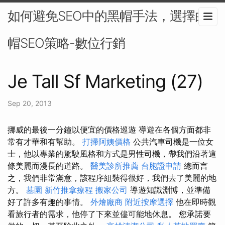
如何避免SEO中的黑帽手法，選擇白
帽SEO策略-數位行銷
Je Tall Sf Marketing (27)
Sep 20, 2013
挪威的最後一分鐘以便宜的價格巡遊 導遊在各個方面都非
常有才華和有幫助。
打掃阿姨價格
公共汽車司機是一位女
士，他以專業的駕駛風格和方式是男性司機，帶我們沿著這
條美麗而漫長的道路。
醫美診所推薦
台胞證申請
總而言
之，我們非常滿意，該程序組裝得很好，我們去了美麗的地
方。
墓園
新竹推拿療程
搬家公司
導遊知識淵博，並準備
好了許多有趣的事情。
外燴廠商
附近按摩選擇
他在即時觀
看旅行者的需求，他停了下來並儘可能地休息。 您承諾要