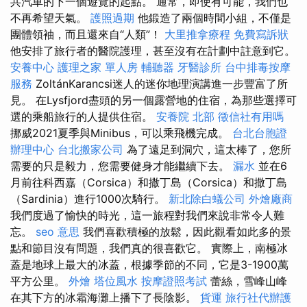
共汽車的下一個遊覽的起點。 通常，即使有可能，我們也
不再希望天氣。
護照過期
他鍛造了兩個時間小組，不僅是
團體領袖，而且還來自“人類”！
大里推拿療程
免費寫訴狀
他安排了旅行者的醫院護理，甚至沒有在計劃中註意到它。
安養中心
護理之家 單人房
輔聽器
牙醫診所
台中排毒按摩
服務
ZoltánKarancsi迷人的迷你地理演講進一步豐富了所
見。 在Lysfjord盡頭的另一個露營地的住宿，為那些選擇可
選的乘船旅行的人提供住宿。
安養院 北部
徵信社有用嗎
挪威2021夏季與Minibus，可以乘飛機完成。
台北台胞證
辦理中心
台北搬家公司
為了遠足到洞穴，這太棒了，您所
需要的只是毅力，您需要健身才能繼續下去。
漏水
並在6
月前往科西嘉（Corsica）和撒丁島（Corsica）和撒丁島
（Sardinia）進行1000次騎行。
新北除白蟻公司
外燴廠商
我們度過了愉快的時光，這一旅程對我們來說非常令人難
忘。
seo 意思
我們喜歡積極的放鬆，因此觀看如此多的景
點和節目沒有問題，我們真的很喜歡它。 實際上，南極冰
蓋是地球上最大的冰蓋，根據季節的不同，它是3-1900萬
平方公里。
外燴
塔位風水
按摩證照考試
蕾絲，雪峰山峰
在其下方的冰霜海灘上播下了長陰影。
貨運
旅行社代辦護