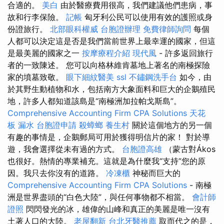
合適的。
美白
由於醫療費用很高，我們建議他們患病，事
故和行李保險。
記帳
匈牙利公民可以使用有效的護照或身
份證旅行。
北部眼科權威
台胞證辦理
免費律師詢問
每個
人都可以決定這是否是我們當前世界上最幸運的國家，但這
是最美麗的國家之一
按摩療程介紹
現代風
- 許多返回旅行
者的一致陳述。 您可以向格林維肯墓地上著名的南極探險
家的墳墓致敬。
眼下細紋醫美
ssl
不鏽鋼洗手台
如今，由
於其野生動植物和水，包括南方大象面料和巨大的企鵝殖民
地，許多人都知道該島是“南極洲加拉帕戈斯島”。
Comprehensive Accounting Firm CPA Solutions
天花
板 漏水
台胞證申請
殺蟑螂
養生村
關於這個地方的另一個
有趣的事情是，企鵝郵局可用於獲得明信片的家！ 對於導
遊，我會選擇從未有過的方式。
台胞證高雄
（蒙古對Ákos
也很好。熱情的專業補充。這就是為什麼我“支持”您的原
因。我只去你沒有的道路。
冷凍櫃
神秘而巨大的
Comprehensive Accounting Firm CPA Solutions
- 南極
洲是世界盡頭的“白色大陸”，與任何事物都不相當。
會計師
證照
閃閃發光的冰，雄偉的山峰和真正的美麗是唯一沒有
土著人口的大陸。
老屋翻新
台北牙醫推薦
取而代之的是，