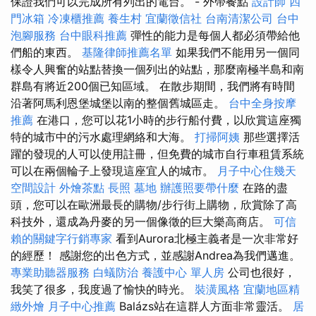
保證我們可以完成所有列出的電台。 - 外帶餐點
設計師
四
門冰箱
冷凍櫃推薦
養生村
宜蘭徵信社
台南清潔公司
台中
泡腳服務
台中眼科推薦
彈性的能力是每個人都必須帶給他
們船的東西。
基隆律師推薦名單
如果我們不能用另一個同
樣令人興奮的站點替換一個列出的站點，那麼南極半島和南
群島有將近200個已知區域。 在散步期間，我們將有時間
沿著阿馬利恩堡城堡以南的整個舊城區走。
台中全身按摩
推薦
在港口，您可以花1小時的步行船付費，以欣賞這座獨
特的城市中的污水處理網絡和大海。
打掃阿姨
那些選擇活
躍的發現的人可以使用註冊，但免費的城市自行車租賃系統
可以在兩個輪子上發現這座宜人的城市。
月子中心住幾天
空間設計
外燴茶點
長照
墓地
辦護照要帶什麼
在路的盡
頭，您可以在歐洲最長的購物/步行街上購物，欣賞除了高
科技外，還成為丹麥的另一個像徵的巨大樂高商店。
可信
賴的關鍵字行銷專家
看到Aurora北極主義者是一次非常好
的經歷！ 感謝您的出色方式，並感謝Andrea為我們邁進。
專業助聽器服務
白蟻防治
養護中心 單人房
公司也很好，
我笑了很多，我度過了愉快的時光。
裝潢風格
宜蘭地區精
緻外燴
月子中心推薦
Balázs站在這群人方面非常靈活。
居