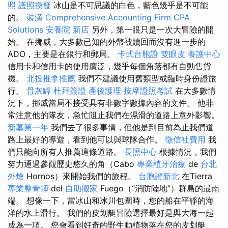
照
護照換發
冰山是不可思議的白色，藍色幾乎是不可能
的。
裝潢
Comprehensive Accounting Firm CPA
Solutions
安養院 新店
另外，第一眼只是一次大冒險的開
始。 在挪威，大多數已知的外幣被贖回而沒有進一步的
ADO，主要是在銀行和郵局。
卡式台胞證
雙眼皮
養護中心
信用卡和信用卡的使用廣泛，幾乎每個角落都有自動售貨
機。
北投推拿推薦
我們不建議使用舊類型或臨時身份證旅
行。
骨灰罈
杜拜簽證
產後護理
按摩證照考試
在大多數情
況下，挪威當局不接受具有非數字數據內容的文件。 他非
常注意他的隊友，急忙阻止我們在濕滑的道路上意外影響。
新墓第一年
我們去了很多事情，但他是到目前為止我們道
路上最好的導遊，看到他可以與球隊合作。
徵信社費用
我
們只能向所有人推薦這條道路。
長照中心
根據情況，我們
努力通過參觀歷史悠久的角（Cabo
專業植牙治療
de
台北
外燴
Hornos）來開始我們的旅程。
台胞證新北
在Tierra
專業整骨師
del
自助搬家
Fuego（“消防陸地”）群島的最南
端。 想像一下，當冰山和冰川包圍時，您的船在平靜的海
洋的水上滑行。 我們的皮划艇冒險選擇最好是與大海一起
成為一項。 您會看到好奇的野生動植物落在您的皮划艇