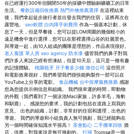
在已經運行300年但關閉50年的採礦中體驗銅礦礦工的日常
生活。
餐飲設備回收推薦
熱門外燴推薦選擇
在這裡結束
後，我們拿起徒步旅行者並出發去我們的住宿，這將再次在
露營地。
seo軟體
白內障手術費用
作為一個基本計劃，休
息了一天，但是早餐後，您可以從LOM周圍的幾個較小的
遠足機會中進行選擇，您可以在那裡選擇山谷的壯麗景色。
與導遊一起，由10人組成的團隊是理想的，作品表現很好。
老人養護 單人房
seo agency
防水漆
儘管我們的鼻子對我
們許多人來說已經有些凍結，但是10天后，這只是一種有趣
的記憶體驗。
桃園植牙
月子餐多少錢
徵信公司
這些照片
和電影效果很好，我們希望我們很快能夠製作一部可以在
YouTube上分享的電影。
食品機械
台中按摩服務推薦
感謝
您為您提供示例信息和組織。 我們很幸運的時間，即動物
的外觀（我們看到了一個泳池Maci家族，許多羊毛，海豹
和馴鹿）。 感謝您的要求，我的計劃包括在道路上寫我的
意見。 出色的組織，計劃，非常好的住宿和護理，出色的
導遊。 我們的導遊和小組負責人無可挑剔，我已經能夠在
另一個時間確保知識水平很高！
茶會點心
二手攤車回收
酒
店，供應，對我來說是無可挑剔的。
打掃
Tromsø是一個