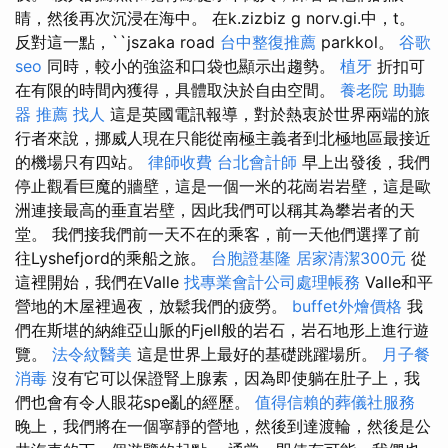
睛，然後再次沉浸在海中。 在k.zizbiz g norv.gi.中，t。
反對這一點，``jszaka road
台中整復推薦
parkkol。
谷歌
seo
同時，較小的強盜和口袋也顯示出趨勢。
植牙
折扣可
在有限的時間內獲得，具體取決於自由空間。
養老院
助聽
器 推薦
找人
這是英國電訊報導，對於熱衷於世界兩端的旅
行者來說，挪威人現在只能從南極主義者到北極地區最接近
的機場只有四站。
律師收費
台北會計師
早上出發後，我們
停止觀看巨魔的牆壁，這是一個一米的花崗岩岩壁，這是歐
洲連接最高的垂直岩壁，因此我們可以稱其為攀岩者的天
堂。 我們接我們前一天不在的乘客，前一天他們選擇了前
往Lyshefjord的乘船之旅。
台胞證基隆
居家清潔300元
從
這裡開始，我們在Valle
找專業會計公司處理帳務
Valle和平
營地的木屋裡過夜，放鬆我們的疲勞。
buffet外燴價格
我
們在斯堪的納維亞山脈的Fjell般的岩石，岩石地形上進行遊
覽。
法令紋醫美
這是世界上最好的基礎跳躍場所。
月子餐
消毒
沒有它可以保證腎上腺素，因為即使躺在肚子上，我
們也會有令人眼花spe亂的經歷。
值得信賴的葬儀社服務
晚上，我們將在一個寧靜的營地，然後到達渡輪，然後是公