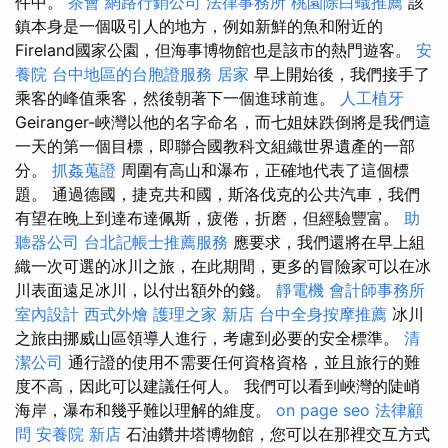
件中。
茶會
網路行銷公司
法律事務所
桃園除白蟻推薦
該
鎮本身是一個吸引人的地方，例如新鮮的魚和附近的
Fireland國家公園，但海事博物館也是該市的熱門遊客。
安
養院
台中地區的台胞證服務
居家
早上開始後，我們接手了
乘客的峰值乘客，然後朝著下一個進球前進。
人工植牙
Geiranger-峽灣以他的名字命名，而七姐妹跌倒將是我們這
一天的第一個目標，即聯合國教科文組織世界遺產的一部
分。
抓姦蒐證
周圍有高山和瀑布，正確地代表了這個標
題。 通過德國，捷克共和國，斯洛伐克的公共汽車，我們
有望在晚上到達布達佩斯，疲倦，折磨，但經驗豐富。
助
聽器公司
台北記帳士推薦服務
應要求，我們還將在早上組
織一次可選的冰川之旅，在此期間，更多的冒險家可以在冰
川表面遠足冰川，以付出額外的錢。
靜電機
會計師事務所
室內設計
西式外燴
護理之家 新店
台中全身按摩推薦
冰川
之旅由挪威山區領導人進行，考慮到必要的安全標準。
清
潔公司
通行證的使用不需要任何資格資格，並且旅行的難
度不高，因此可以建議任何人。 我們可以看到峽灣的陡峭
海岸，瀑布和幾乎難以理解的維度。
on page seo
法律顧
問
安養院 新店
石油鑽井塔博物館，您可以在那裡交互方式