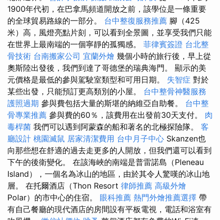
1900年代初，在巴拿馬頻道開放之前，該學位是一條重要
的全球貿易路線的一部分。
台中整復服務推薦
腳（425
米）高，風燈亮點片刻，可以看到全景圖，並享受我們只能
在世界上最南端的一個寧靜的孤獨感。
菲律賓簽證
台北整
骨技術
台南搬家公司
宜蘭外燴
幾個小時的旅行後，早上從
奧斯陸出發後，我們到達了哥德堡的瑞典海門。 顯示的美
元價格是最低的參與駕駛室類型和可用日期。
失智症
對於
某些出發，只能預訂更高類別的小屋。
台中整骨神醫服務
護照過期
參與費包括大量的斯堪的納維亞自助餐。
台中整
骨專業推薦
參與費的60％，該費用在出發前30天支付。
肉
毒桿菌
我們可以遇到阿蒙森的船和著名的北極探險隊。
客
廳設計
桃園滅鼠
居家清潔費用
台中月子中心
Skanzen也
向那些想在舒適的過去走更多的人開放，但我們還可以看到
下午的後衛變化。 在該海峽的南端是普雷諾島（Pleneau
Island），一個名為冰山的地區，由於其令人驚嘆的冰山地
層。 在托爾酒店（Thon Resort
律師推薦
高級外燴
Polar）的市中心的住宿。
眼科推薦
熱門外燴推薦選擇
帶
有自己餐廳的現代酒店的房間設有平板電視，電話和浴室有