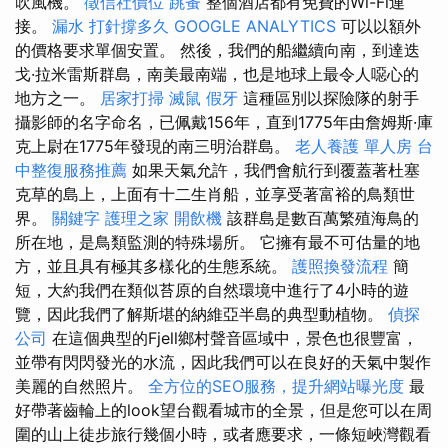
吹風機。
徵信社價位
跳蚤
整個酒店都有免費的Wi-Fi連
接。
漏水 打針撐多久
GOOGLE ANALYTICS
可以以額外
的價格要求單個安置。 然後，我們的船繼續向南，到達迭
戈·拉米雷斯群島，南美最南端，也是地球上最令人噁心的
地方之一。
居家打掃
滅鼠
假牙
這種區別以探險隊的射手
攝影師的名字命名，已佩戴156年，直到1775年由詹姆斯·庫
克上尉在1775年發現的南三明治群島。
老人養護 單人房
台
中整復服務推薦
如果天氣允許，我們會航行到覆蓋著杜塞
克草的島上，上面有十二生肖船，並享受著富裕的鳥類世
界。
關鍵字
護理之家
開飲機
該群島是數百萬繁殖海鳥的
所在地，是鳥類監測的特殊場所。 它擁有最不可估量的地
方，並且具有極其多樣化的生態系統。
護照換發流程
簡
短，大約我們在類似苔原的自然環境中進行了4小時的遊
覽，因此我們了解斯堪的納維亞半島的典型動植物。
偵探
公司
在這個典型的Fjell鄉村聲音區域中，景色也很豐富，
並帶有閃閃發光的水流，因此我們可以在良好的天氣中製作
美麗的自然照片。
全方位的SEO服務，提升網站曝光度
最
好帶著齒輪上的look望台觀看城市的全景，但是您可以在周
圍的山上徒步旅行幾個小時，或者應要求，一條短峽灣觀看