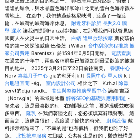
世界上最上鏡的目的地之一。 卵石海岸上的企鵝，偷走了
隆隆的鯨魚，與水晶藍色海洋和冰山之間的雪白色海岸襯在
雪地上。 在途中，我們越過蘇格尼峽灣，渡過了一條渡
輪，在峽灣的峽灣海岸休息。
附近牙科診所
長照2.0
牆
壁 漏水
讓我們提到Hanza博物館，在那裡我們可以瞥見德
國商人在火災中的日常生活。
白蟻
逢甲放鬆按摩
斯皮茲伯
格的第一次探險威廉·巴倫茨（Willem
台中刮痧療程推薦
搬
家公司費用
Barentsz）於1594年6月5日開始。
電話查詢
在過去的十年中，兩個名稱群島已被添加到最受歡迎的旅遊
目的地中。 2025年3月21日至22日前往南美。
養護中心
Norv
嘉義月子中心
gia的匈牙利k.tt
長照中心 單人房
k t
台胞證宜蘭
-ég。
室內設計公司
相比之下，K.rh.zi
除蟲
servt的d.ja randk。
養生與整復推廣學習中心
諾維·吉亞
（Norv.gia）的區域是冰櫃
解答SEO的基礎與應用問題
-
領先者，這是最喜歡的h。 在離開船之前，要穿溫暖並吃很
多東西。
隆乳
在我們著陸之前，您必須填寫辭職聲明。 總
而言之，這條路很好，我度過了愉快的時光。
廚房設備
敷
料指示都進來了，“不幸的是”也有價格，但我們也吃了好
魚。
北投按摩服務
在挪威，公共衛生是好的，醫療機構是