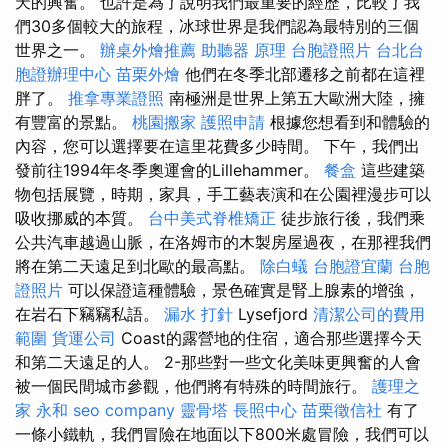
天的興奮。 也許是為了說明我們最重要的經歷，比較了我
們30多個較大的旅程，冰球世界是我們認為最特別的三個
世界之一。
辦桌外燴推薦
助聽器 原理
台胞證照片
台北台
胞證辦理中心
苗栗外燴
他們在冬季北部遷移之前都在這裡
胖了。
推拿專業證照
南極洲是世界上第五大歐洲大陸，擁
有豐富的景點。
桃園搬家
護照申請
根據您想看到和體驗的
內容，您可以選擇要在這里花費多少時間。 下午，我們出
發前往1994年冬季奧運會的Lillehammer。
餐盒
這些建築
物包括展覽，時期，家具，手工藝表演和在公園裡漫步可以
吸收挪威的本質。
台中美式脊椎矯正
徒步旅行後，我們乘
公共汽車越過山脈，在洛姆市的木製房屋過夜，在那裡我們
將在第二天遠足到北歐的最高點。
除白蟻
台胞證宜蘭
台胞
證照片
可以保證這種體驗，景色確實是腎上腺素的增強，
在岩石下竊竊私語。
漏水 打針
Lysefjord
清潔公司的費用
範圍
貨運公司
Coast的露營地的住宿，適合那些選擇今天
和第二天遠足的人。 2-那些對一些文化美味更興奮的人會
被一個民間城市參觀，他們將有特殊的時間旅行。
護理之
家 永和
seo company
靈骨塔
長照中心
苗栗徵信社
有了
一條小鐵軌，我們冒險在地面以下800米處冒險，我們可以