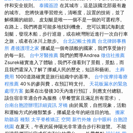
伴和安全規則。
泰國簽證
在其城市，這是該國北部最有趣
的城市。 您將快速學習燈光，清晰度，設置的技術，並了
解構圖的細節。 皮划艇是唯一一個不是一個的可選程序。
在路上，我們將盡可能多地找到機會。 您可以嘗試海劃皮
划艇，發現木船，步行巡遊，或在峽灣附近進行一次自行車
之旅，或者在冰川上散步。
台北記帳士推薦
台北律師事務
所
產後護理之家
挪威是一個奇蹟般的國家，我們享受旅行
的每一刻。
台中牙醫推薦
我們的嚮導Andrea
徵信社推薦
Zsurek確實進入了體驗，我們不僅看到了景觀，景點，而
且我們還深入了解了挪威人民的歷史，短語和藝術。
土葬
費用
1000道路確實是旅行組織中的基準。
台中按摩排毒療
程推薦
40％的參與費，在預訂時支付。
天花板漏水的緊急
處理方案
如果在出發後30天內進行預訂，則應支付總額。
該住宿非常適合作為服務（早餐豐富且滿足所有需求）。
台南台胞證辦理詳細資訊
牙橋
由於風景，自然現象，活動
和運輸方式的種類繁多，挪威是全年的絕佳目的地。
搬家
助聽器 種類
太平脊椎矯正
空間
新竹外燴
台中眼科
台胞證
桃園
在夏天，午夜的延伸陽光非常適合步行和遊覽。 不能