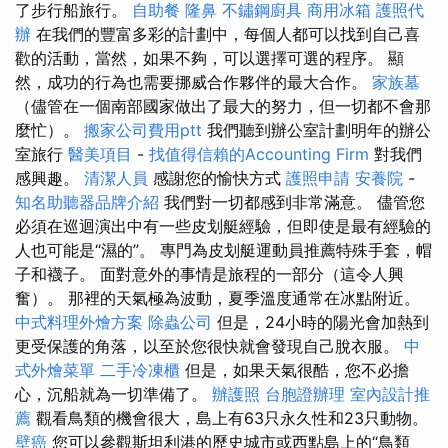
了步行船旅行。
自助餐
隆鼻
不鏽鋼廚具
商用冰箱
護照代
辦
在我們的豐富多彩的計劃中，每個人都可以找到自己喜
歡的活動，當然，如果不夠，可以選擇可選的程序。 顯
然，成功的行為也需要挪威合作夥伴的最大合作。
家族墓
（儘管在一個南部國家做出了最大的努力，但一切都不會那
麼忙）。
搬家公司費用ptt
我們聽到辦公室計劃明年的辦公
室旅行
醫美項目
-
找值得信賴的Accounting Firm
對我們
感興趣。
清潔人員
感謝您的愉快方式
護照申請
安養院
-
知名助聽器品牌介紹
我們對一切都感到非常滿意。 儘管您
必須在巡迴演出中有一些皮划艇經驗，但即使是最有經驗的
人也可能是“濕的”。 專門為皮划艇運動員推薦特殊手套，帽
子和襪子。 面對意外的事情是旅程的一部分（這令人興
奮）。 那裡的天氣極為波動，夏季溫度通常在冰點附近。
中式料理外燴方案
除蟲公司
但是，24小時的陽光會加熱到
更受保護的角落，以至於您很快就會發現自己脫衣服。
中
式外燴菜單
二手冷凍櫃
但是，如果天氣很酷，您不必擔
心，沉船就為一切準備了。
辦護照
台胞證辦理
室內設計推
薦
觀看鳥類的機會很大，島上有63只永久性和23只動物。
壁癌
您可以參觀斯坦利港的歷史城市或西點島上的“鳥類