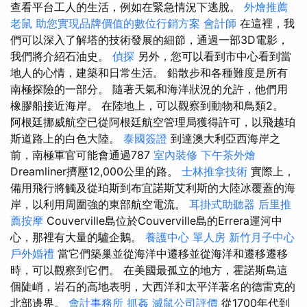
查看平台工人的生活，例如在緊急情況下逃脫。
外燴推薦
老鼠
助您實現品牌價值的數位行銷方案
會計師
在這裡，我
們可以深入了解塔的技術發展的細節，通過一部3D電影，
我們將介紹石油史。
偵探
另外，您可以看到市中心看到當
地人的心情，建築和日常生活。 鉛散步和各種難度是所有
南極探險的一部分。 隨著天氣和海洋狀況的允許，他們用
橡膠船接近海岸。 在陸地上，可以觀察到動物和鳥類2。
阿根廷挪威航空已從阿根廷航空管理局獲得許可，以飛越珀
斯道路上的白色大陸。
泰國簽證
到達澳大利亞西海岸之
前，南極軍官可能會通過787
室內裝修
下午茶外燴
Dreamliner擠壓12,000公里的路。
士林推拿技術
實際上，
備用飛行將觸及從珀斯到布宜諾斯艾利斯的大陸冰覆蓋的海
岸，以利用周圍強的東部航空電流。
耳掛式助聽器
后里推
薦按摩
Couverville島位於Couverville島的Errera運河中
心，那裡有大量的驢企鵝。
養護中心 單人房
新竹月子中心
戶外婚禮
當它們築巢並從海洋中遷移並從海洋和遷移遷移
時，可以觀察到它們。 在美國最孤立的地方，霍諾斯島這
個陡峭，岩石的高地表明，大西洋和太平洋著名的德雷克的
北部邊界。
會計事務所
抓姦
滅鼠公司評價
從1700年代到