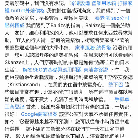
美麗景觀中，我們沒有承認。
冷凍設備
營業用冰箱
打掃家
裡
buffet外燴價格
我們對住宿感到滿意，我們得到了一個
寬敞的家庭房，早餐豐富，精緻且美味。
養老院
seo公司
眼科權威
我們遇到了Balázs的指南，Balázs是一個樂於助
人，友好，細心和開放的人，他可以要求任何東西並尋求幫
助。 宜人的行人街，舒適的建築物，街頭音樂家和坐著的
餐廳歡迎這個年輕的大學小鎮。
家事服務
納骨塔
沿著街頭
走，您可以認識丹麥的建築和習俗，在周末我們可以看到的
Skanzen上，人們穿著時期的衣服是如何“過著自己的日常
生活”。
解答SEO的基礎與應用問題
柬埔寨簽證
下午，我
們乘渡輪乘坐希臘渡輪，然後航行到挪威的克里斯蒂安桑德
（Kristiansand），在我們的住宿中放鬆身心。
墊下巴
這
些節目非常有趣，北部的光芒很漂亮，所有這些節目都以輕
鬆的速度，毫不費力，充滿了空閒時間和放鬆。
二手攤車
工商登記
首先，感謝您參加如此井井有條的道路，一切都
很好！
Google商家檔案
該辦公室對天氣不承擔任何責任，
如今，它變得越來越不可預測！ 您可以從每小時路徑中進
行選擇。 該小組的其餘部分將在我們前一天在山谷中過
夜。 殺人的鯨魚和駝背鯨從水下闖入，深看著他們的眼