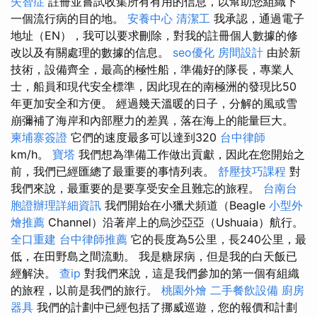
失智症
註冊並嘗試收集所有有用的信息，以幫助您組織下
一個流行病的目的地。
安養中心
清潔工
我承認，通過電子
地址（EN），我可以要求刪除，對我的註冊個人數據的修
改以及有關處理的數據的信息。
seo優化
房間設計
由於新
技術，設備齊全，最高的極性船，準備好的隊長，專業人
士，船員和現代安全標準，因此現在的南極洲的發現比50
年更加安全和方便。 經過幾天溫暖的日子，分解的風或雪
崩彌補了海岸和內部壓力的差異，落在海上的能量巨大。
柬埔寨簽證
它們的速度最多可以達到320
台中律師
km/h。
寶塔
我們想為準備工作做出貢獻，因此在您開始之
前，我們已經匯總了最重要的事情列表。
舒壓技巧課程
對
我們來說，最重要的是要享受安全且難忘的旅程。
台南台
胞證辦理詳細資訊
我們開始在小獵犬頻道（Beagle
小型外
燴推薦
Channel）沿著岸上的烏沙亞亞（Ushuaia）航行。
全口重建
台中律師推薦
它的長度為5公里，長240公里，最
低，在田野島之間流動。 我是糖尿病，但是我的白天飯已
經解決。
查ip
對我們來說，這是我們參加的第一個有組織
的旅程，以前是我們的旅行。
桃園外燴
二手餐飲設備
廚房
器具
我們的計劃中已經包括了挪威巡遊，您的報價和計劃