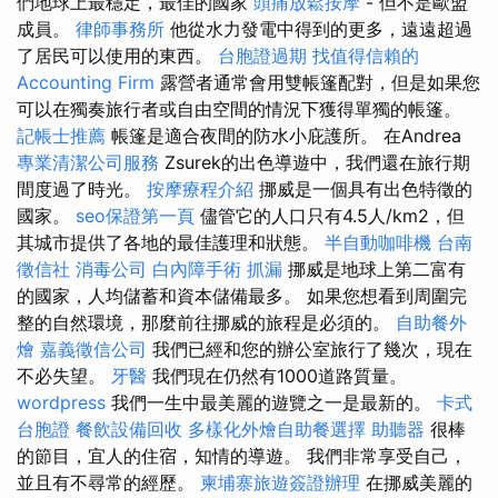
們地球上最穩定，最佳的國家
頭痛放鬆按摩
- 但不是歐盟
成員。
律師事務所
他從水力發電中得到的更多，遠遠超過
了居民可以使用的東西。
台胞證過期
找值得信賴的
Accounting Firm
露營者通常會用雙帳篷配對，但是如果您
可以在獨奏旅行者或自由空間的情況下獲得單獨的帳篷。
記帳士推薦
帳篷是適合夜間的防水小庇護所。 在Andrea
專業清潔公司服務
Zsurek的出色導遊中，我們還在旅行期
間度過了時光。
按摩療程介紹
挪威是一個具有出色特徵的
國家。
seo保證第一頁
儘管它的人口只有4.5人/km2，但
其城市提供了各地的最佳護理和狀態。
半自動咖啡機
台南
徵信社
消毒公司
白內障手術
抓漏
挪威是地球上第二富有
的國家，人均儲蓄和資本儲備最多。 如果您想看到周圍完
整的自然環境，那麼前往挪威的旅程是必須的。
自助餐外
燴
嘉義徵信公司
我們已經和您的辦公室旅行了幾次，現在
不必失望。
牙醫
我們現在仍然有1000道路質量。
wordpress
我們一生中最美麗的遊覽之一是最新的。
卡式
台胞證
餐飲設備回收
多樣化外燴自助餐選擇
助聽器
很棒
的節目，宜人的住宿，知情的導遊。 我們非常享受自己，
並且有不尋常的經歷。
柬埔寨旅遊簽證辦理
在挪威美麗的