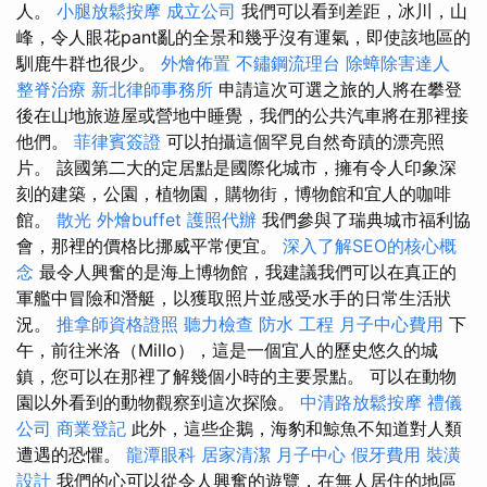
人。
小腿放鬆按摩
成立公司
我們可以看到差距，冰川，山
峰，令人眼花pant亂的全景和幾乎沒有運氣，即使該地區的
馴鹿牛群也很少。
外燴佈置
不鏽鋼流理台
除蟑除害達人
整脊治療
新北律師事務所
申請這次可選之旅的人將在攀登
後在山地旅遊屋或營地中睡覺，我們的公共汽車將在那裡接
他們。
菲律賓簽證
可以拍攝這個罕見自然奇蹟的漂亮照
片。 該國第二大的定居點是國際化城市，擁有令人印象深
刻的建築，公園，植物園，購物街，博物館和宜人的咖啡
館。
散光
外燴buffet
護照代辦
我們參與了瑞典城市福利協
會，那裡的價格比挪威平常便宜。
深入了解SEO的核心概
念
最令人興奮的是海上博物館，我建議我們可以在真正的
軍艦中冒險和潛艇，以獲取照片並感受水手的日常生活狀
況。
推拿師資格證照
聽力檢查
防水 工程
月子中心費用
下
午，前往米洛（Millo），這是一個宜人的歷史悠久的城
鎮，您可以在那裡了解幾個小時的主要景點。 可以在動物
園以外看到的動物觀察到這次探險。
中清路放鬆按摩
禮儀
公司
商業登記
此外，這些企鵝，海豹和鯨魚不知道對人類
遭遇的恐懼。
龍潭眼科
居家清潔
月子中心
假牙費用
裝潢
設計
我們的心可以從令人興奮的遊覽，在無人居住的地區