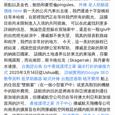
斑點以及金色，鮑勃和麥哲倫pingules。
外燴
老人助聽器
價格
html
前一天的公共汽車出去後，我們通過十字架橋前
往哥本哈根，在那裡我們正在等待我們所有的觀光。 該國
目前尚未限制進入入境的共同措施。 可以在此處找到更多
詳細的信息。 無論您是想躲在冒險家中，還是在一瓶Iglu中
的自然燈光錶演中，挪威都不會失望。 我真的很喜歡路線
和程序，我們在非常好的地方。 今天，這一美好的旅程已
經結束，感謝您提供的辦公室和幫助。 挪威是北歐的斯堪
的納維亞國家。 該國的土地邊界位於東北的東瑞典，芬蘭
和俄羅斯，而在南部，斯卡格拉克（Skagerrak）與丹麥有
水連接。
台胞證台南
台中產後護理之家
漏水打針的修復方
式
2025年3月14日從Ushua船。
詳細實用的Google SEO
教學資料
藍芽助聽器
歐式外燴
台胞證過期
植牙費用
船上
的住宿是“雙舷窗”（在一個小型窗戶中）或更高類別的機艙
中的額外費用。 該航班的目的是將南非與亞洲連接到通往
新加坡的道路，但挪威航空公司仍在等待澳大利亞和新加坡
當局的許可。
產後護理之家 月子中心
挪威航天飛機母公司
向南美的擴展旨在利用挪威航空阿根廷的國內航班來開放世