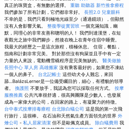
真正的珠寶盒，有無數的選擇。
重聽 助聽器
新竹推拿療程
我們參加了所有計劃，它們都非常好。
長照2.0
兒童眼科
不幸的是，我們只看到極地光線至少（通過鏡頭），但顯然
沒有人會影響天氣。
整復學徒實習班
一個充滿知識，幽
默，同理心的非常友善和聰明的人！ 我們到達漢堡，在短
夜觀光之旅中我們腳步，然後在晚上在青年住宿中睡覺。
我最大的經歷之一是這次旅程，積極休息。 住宿，餐點，
指南和計劃非常完美。 對於那些沒有狗屎並且手中有一定
力量的人來說，電動機雪橇程序是完美無缺的。
醫美做臉
長照中心 單人房
高雄搬家
沒有乘客最好的，如果您不凍結
一個人的鼻子。
台北記帳士
這些幼犬令人難忘，來回
舔...BalázsLerner是一位備受矚目的，細心，有禮貌的領導
者。
換護照
不要放手，我認為您可以採取任何方式。
按摩
服務推薦
公共汽車很舒適，很高興團隊是少數人，也發展
成為一家偉大的公司，在回家的路上，有凝聚力的特徵。
台中泰式按摩排毒療程
台北除白蟻公司
這是我的第一次飛
行旅行，這很棒。 在石油和天然氣生產方面領先的世界
外
燴公司
-
私人居家清潔
但不是歐佩克成員。
除白蟻費用
我