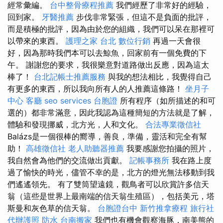
經常彙編。
台中整骨療程推薦
我們經歷了非常好的經驗，
回到家。
牙醫推薦
步伐非常緊張，但這不是負面的批評，
而是積極的批評，因為由於您的組織，我們可以呆在那裡可
以帶來的東西。
護理之家 台北
數位行銷
再過一天會很
好，因為那時我們本可以去鯨魚，回家前有一個免費的下
午。 謝謝您的要求，我很樂意對道路做出反應，因為這太
棒了！
台北記帳士推薦服務
與我的想法相比，我覺得自己
有更多的東西，所以我向所有人的人推薦這條路！
坐月子
中心
客廳
seo services
台胞證
所有程序（如所描述的和可
選的）都非常滿意，因此我認為這種簡短的方法就是了解，
體驗和發現挪威，北方光，人和文化。
合法專業徵信社
Balázs是一個很棒的嚮導，善良，準備，靈活和完全有幫
助！
高雄徵信社
老人助聽器推薦
我要感謝您拍攝的照片，
我自然會為他們的交流做出貢獻。
記帳事務所
我在路上度
過了愉快的時光，儘管不幸的是，北方的燈光無法移動到我
們遙遙領先。 有了雙筒望遠鏡，觀鳥者可以欣賞許多信天
翁（這些是世界上最南端的信天翁生殖區），包括美元，塔
斯曼和灰色草的信天翁。
台胞證台中
新竹推拿療程
旅行社
代辦護照
防水
台南搬家
我們也有機會觀察海豚，南美熊的