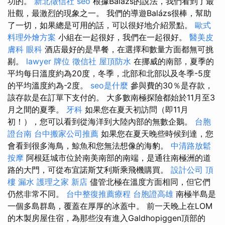
功的。
新北徵信社
seo
根據Balázs的說法，我們看到了最
壯觀，最激烈的現象之一。 我們的導遊Balázs很棒，幫助
了一切，如果總是可用的話，可以很好地介紹景點。
歐式
料理外燴方案
小組在一起很好，我們在一起很好。
醫美皮
膚科
眼科
酒店最好的是早餐，在選擇和數量方面都無可挑
剔。
lawyer
牌位
徵信社
屋頂防水
在挪威的南部，夏季的
平均每日溫度約為20度，冬季，北部和北部以及冬季-5度
的平均溫度約為-2度。
seo是什麼
參與費的30％是存款，
該存款是在訂單下支付的。 大多數南極探險都始於11月至3
月之間的夏季。
牙科
如果您在夏天初訪問（即11月
初！），您可以看到從海洋到大陸內部的無數企鵝。
台胞
證台南
台中搬家公司推薦
如果您在夏天晚些時候到達，您
會看到很多海鳥，鯨魚和您無法想像的海豹。
中清路放鬆
按摩
阿根廷城市位於南美南部的南端，是通往南極洲的道
路的大門，可從布宜諾斯艾利斯乘飛機購買。
設計公司
頂
樓 漏水
護理之家 新店
儘管北極在溫度方面相同，但它們
仍然非常不同。
台中整復推薦療程
台胞證高雄
南極半島是
一個多島群島，覆蓋在厚厚的冰蓋中。 前一天晚上在LOM
的木製房屋住宿，為那些沒有進入Galdhopiggen頂部的