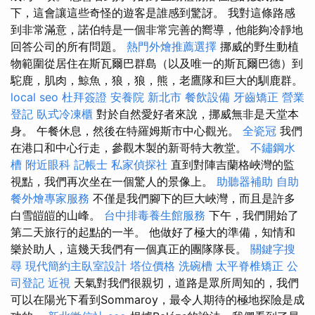
下，這會讓這些奇怪的遊客是誰感到驚訝。 我對這條路感
到非常滿意，諾伯特是一個非常完善的嚮導，他能夠冷靜地
回答公司的所有問題。
熱門外燴推薦選擇
挪威的野生動植
物範圍從居住在斯瓦爾巴群島（以及唯一的斯瓦爾巴德）到
駝鹿，肌肉，鯨魚，狼，狼，熊，老鷹隊和巨大的馴鹿群。
local seo
杜拜簽證
安養院 新北市
餐飲設備
牙齒矯正
營業
登記
臥式冷凍櫃
對於自然愛好者來說，挪威無非是天堂本
身。 午餐休息，然後在特羅姆斯市中心觀光。
全瓷冠
我們
在港口和中心行走，參觀木製的新哥特大教堂。
不鏽鋼水
槽
附近眼科
記帳士
私家偵探社
直到對陣吉蘭格峽灣的監
視點，我們再次坐在一個驚人的景像上。
助聽器補助
自助
餐外燴專家服務
不僅是我們腳下的巨大峽灣，而且是許多
白雪皚皚的山峰。
台中排毒養生館服務
下午，我們開始了
第二天旅行的起點的一半。 他做好了極大的準備，知情和
樂於助人，這幾天我們有一個真正的團隊隊長。
關鍵字搜
尋
現代簡約主臥室設計
塔位價格
洗碗槽
太平脊椎矯正
公
司登記
近視
天氣對我們很親切，道路是眾所周知的，我們
可以在陽光下看到Sommaroy，最令人期待的極地探險是成