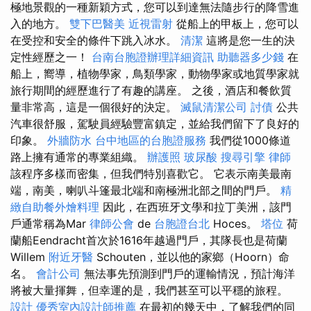
極地景觀的一種新穎方式，您可以到達無法隨步行的降雪進
入的地方。
雙下巴醫美
近視雷射
從船上的甲板上，您可以
在受控和安全的條件下跳入冰水。
清潔
這將是您一生的決
定性經歷之一！
台南台胞證辦理詳細資訊
助聽器多少錢
在
船上，嚮導，植物學家，鳥類學家，動物學家或地質學家就
旅行期間的經歷進行了有趣的講座。 之後，酒店和餐飲質
量非常高，這是一個很好的決定。
滅鼠清潔公司
討債
公共
汽車很舒服，駕駛員經驗豐富鎮定，並給我們留下了良好的
印象。
外牆防水
台中地區的台胞證服務
我們從1000條道
路上擁有通常的專業組織。
辦護照
玻尿酸
搜尋引擎
律師
該程序多樣而密集，但我們特別喜歡它。 它表示南美最南
端，南美，喇叭斗篷最北端和南極洲北部之間的門戶。
精
緻自助餐外燴料理
因此，在西班牙文學和拉丁美洲，該門
戶通常稱為Mar
律師公會
de
台胞證台北
Hoces。
塔位
荷
蘭船Eendracht首次於1616年越過門戶，其隊長也是荷蘭
Willem
附近牙醫
Schouten，並以他的家鄉（Hoorn）命
名。
會計公司
無法事先預測到門戶的運輸情況，預計海洋
將被大量揮舞，但幸運的是，我們甚至可以平穩的旅程。
設計
優秀室內設計師推薦
在最初的幾天中，了解我們的同