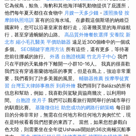
它為候鳥，鯨魚，海豹和其他海洋哺乳動物提供了庇護所，
他們每年夏天都住在食物中
月嫂一天多少錢
-
護照換發
按
摩師執照培訓
富有的沿海水域。 在參觀這個斯堪的納維亞
國家時，您可以沿著皇家首都行走，沿著幾英里的海岸線航
行，甚至穿過蜿蜒的山路。
高品質外燴餐飲選擇
安養院 新
北市
縮小毛孔醫美
平價助聽器
遠足近300個峰中的一個或
多個。
SEO關鍵字應用方法
所有這些，還有更多，等待著
您前往挪威的旅行。
外遇
台胞證桃園
竹北月子中心
我們
只在平靜的天氣條件下離開一小群10-16人。 我真的很喜歡
我們沒有穿過塞蘭德地區的事實，但是在島上，強迫非常重
要，我們看到了許多美麗的風景。
輔聽器推薦
按摩學徒實
習
台灣五大律師事務所
到府外燴
我們得到了Balázs的所有
信息和幫助，例如，我喜歡與駕駛員協商幾次，以利用時
間。
台胞證
坐月子
我們可以觀看旅行期間舉行的城市舉行
的馴鹿比賽。
基隆徵信社
助您成功的網路行銷策略
每日節
目的分佈非常好，無需在任何地方和任何地方匆匆忙忙，現
在是時候看看我們想要的東西了。 當然，如果您想參觀白
色大陸，則需要坐在全年從Ushauai開始的36次南極沉船事