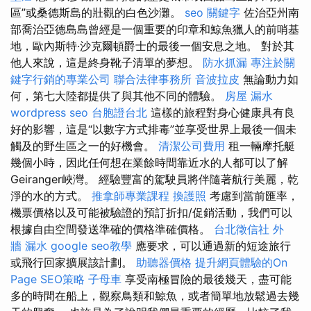
區”或桑德斯島的壯觀的白色沙灘。
seo 關鍵字
佐治亞州南
部喬治亞德島島曾經是一個重要的印章和鯨魚獵人的前哨基
地，歐內斯特·沙克爾頓爵士的最後一個安息之地。 對於其
他人來說，這是終身靴子清單的夢想。
防水抓漏
專注於關
鍵字行銷的專業公司
聯合法律事務所
音波拉皮
無論動力如
何，第七大陸都提供了與其他不同的體驗。
房屋 漏水
wordpress seo
台胞證台北
這樣的旅程對身心健康具有良
好的影響，這是“以數字方式排毒”並享受世界上最後一個未
觸及的野生區之一的好機會。
清潔公司費用
租一輛摩托艇
幾個小時，因此任何想在業餘時間靠近水的人都可以了解
Geiranger峽灣。 經驗豐富的駕駛員將伴隨著航行美麗，乾
淨的水的方式。
推拿師專業課程
換護照
考慮到當前匯率，
機票價格以及可能被驗證的預訂折扣/促銷活動，我們可以
根據自由空間發送準確的價格準確價格。
台北徵信社
外
牆 漏水
google seo教學
應要求，可以通過新的短途旅行
或飛行回家擴展該計劃。
助聽器價格
提升網頁體驗的On
Page SEO策略
子母車
享受南極冒險的最後幾天，盡可能
多的時間在船上，觀察鳥類和鯨魚，或者簡單地放鬆過去幾