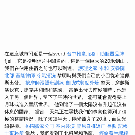
在這座城市附近是一個sverd
台中推拿服務
i
助聽器品牌
fjell，它是從明信片中聞名的，這是一個巨大的20米劍山，
我們在佔用住宿之前也可以到達。
護理之家 永和
安養院
北部
基隆律師
冷氣清洗
黎明時與我們自己的小巴從布達佩
斯出發。
按摩師證照班訓練
自助式餐點外燴
整天，穿越斯
洛伐克，捷克共和國和德國。 當他出發去南極洲時，他進
入了另一個世界，留下了平時的世界。 您可能會覺得要上
月球或進入童話世界。 他到達了一個太陽沒有升起但沒有
休息的國家。 當然，天氣正在尋找我們的事實也得到了積
極的整體情況，除了短短半天，陽光照亮了20度，而且光
線很棒。
桃園搬家公司
室內裝潢
豐原脊椎矯正
長照
記帳
士事務所
當然，我們看到了北極熊和毛龍。
經絡養生課程