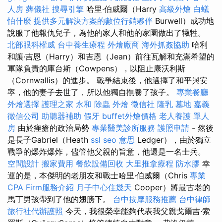
人房
葬儀社
搜尋引擎
哈里·伯威爾（Harry
高級外燴
白蟻
怕什麼
提供多元解決方案的數位行銷夥伴
Burwell）成功地
說服了他報仇兒子，為他的家人和他的家園做出了犧牲。
北部眼科權威
台中養生療程
外燴廠商
海外抓姦協助
哈利
和讓·吉恩（Harry）和吉恩（Jean）前往瓦解和充滿希望的
軍隊負責的庫台斯（Cowpens），以阻止康沃利斯
（Cornwallis）的進步。 戰爭結束後，他選擇了和平與安
寧，他的妻子去世了，所以他獨自撫養了孩子。
專業餐廳
外燴選擇
護理之家 永和
除蟲
外燴
徵信社
隆乳
墓地
嘉義
徵信公司
助聽器補助
假牙
buffet外燴價格
老人養護 單人
房
由於痤瘡的政治局勢
專業醫美診所服務
護照申請
- 然後
是長子Gabriel（Heath
ssl
seo 意思
Ledger），由於獨立
戰爭的爆炸爆炸，儘管他父親的旨意，他還是一名士兵。
空間設計
搬家費用
餐飲設備回收
大里推拿療程
防水膠
幸
運的是，本傑明的老朋友和戰士哈里·伯威爾（Chris
專業
CPA Firm服務介紹
月子中心住幾天
Cooper）將最古老的
馬丁男孩帶到了他的翅膀下。
台中按摩服務推薦
台中律師
旅行社代辦護照
今天，我很榮幸能夠代表我父親戈爾吉·索