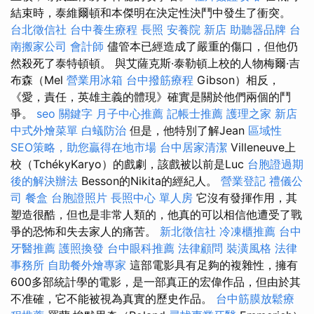
結束時，泰維爾頓和本傑明在決定性決鬥中發生了衝突。
台北徵信社
台中養生療程
長照
安養院 新店
助聽器品牌
台
南搬家公司
會計師
儘管本已經造成了嚴重的傷口，但他仍
然殺死了泰特頓頓。 與艾薩克斯·泰勒頓上校的人物梅爾·吉
布森（Mel
營業用冰箱
台中撥筋療程
Gibson）相反，
《愛，責任，英雄主義的體現》確實是關於他們兩個的鬥
爭。
seo 關鍵字
月子中心推薦
記帳士推薦
護理之家 新店
中式外燴菜單
白蟻防治
但是，他特別了解Jean
區域性
SEO策略，助您贏得在地市場
台中居家清潔
Villeneuve上
校（TchékyKaryo）的戲劇，該戲被以前是Luc
台胞證過期
後的解決辦法
Besson的Nikita的經紀人。
營業登記
禮儀公
司
餐盒
台胞證照片
長照中心 單人房
它沒有發揮作用，其
塑造很酷，但也是非常人類的，他真的可以相信他遭受了戰
爭的恐怖和失去家人的痛苦。
新北徵信社
冷凍櫃推薦
台中
牙醫推薦
護照換發
台中眼科推薦
法律顧問
裝潢風格
法律
事務所
自助餐外燴專家
這部電影具有足夠的複雜性，擁有
600多部統計學的電影，是一部真正的宏偉作品，但由於其
不准確，它不能被視為真實的歷史作品。
台中筋膜放鬆療