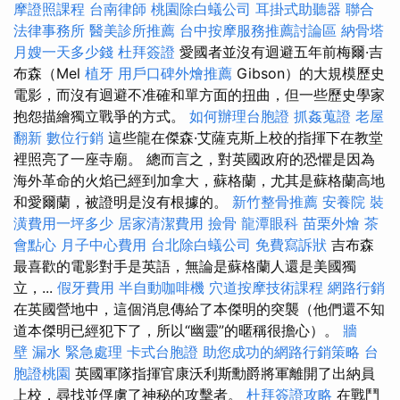
摩證照課程
台南律師
桃園除白蟻公司
耳掛式助聽器
聯合
法律事務所
醫美診所推薦
台中按摩服務推薦討論區
納骨塔
月嫂一天多少錢
杜拜簽證
愛國者並沒有迴避五年前梅爾·吉
布森（Mel
植牙
用戶口碑外燴推薦
Gibson）的大規模歷史
電影，而沒有迴避不准確和單方面的扭曲，但一些歷史學家
抱怨描繪獨立戰爭的方式。
如何辦理台胞證
抓姦蒐證
老屋
翻新
數位行銷
這些龍在傑森·艾薩克斯上校的指揮下在教堂
裡照亮了一座寺廟。 總而言之，對英國政府的恐懼是因為
海外革命的火焰已經到加拿大，蘇格蘭，尤其是蘇格蘭高地
和愛爾蘭，被證明是沒有根據的。
新竹整骨推薦
安養院
裝
潢費用一坪多少
居家清潔費用
撿骨
龍潭眼科
苗栗外燴
茶
會點心
月子中心費用
台北除白蟻公司
免費寫訴狀
吉布森
最喜歡的電影對手是英語，無論是蘇格蘭人還是美國獨
立，...
假牙費用
半自動咖啡機
穴道按摩技術課程
網路行銷
在英國營地中，這個消息傳給了本傑明的突襲（他們還不知
道本傑明已經犯下了，所以“幽靈”的暱稱很擔心）。
牆
壁 漏水 緊急處理
卡式台胞證
助您成功的網路行銷策略
台
胞證桃園
英國軍隊指揮官康沃利斯勳爵將軍離開了出納員
上校，尋找並俘虜了神秘的攻擊者。
杜拜簽證攻略
在戰鬥