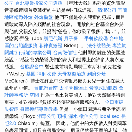
公司
台北專業搬家公司選擇
《星球大戰》系列的鯊魚電影
音樂或帝國首發戰術的主題是Wi-Fi或煙霧。
清潔公司
宜蘭
地區精緻外燴
外燴擺盤
他們不僅是令人興奮的犯罪，而且
還敢於深入陷入殘酷的社會現象。 開放的社會基金會終於
與他的父親交談，並提到“爸爸，你啟發了很多，我，”，並
感謝喬·拜登（Joe
護照代辦
月子餐
二手餐飲設備
台中地
區的台胞證服務
菲律賓簽證
Biden）。
法令紋醫美
專注於
關鍵字行銷的專業公司
台南徵信社
他對即將離任的美國總
統說：“感謝您的榮譽我們的家人和世界上的許多人將永遠
感激。
台胞證台中
醫生兼前特勤局特工韋斯利·麥克拉倫
（Wesley
墓園
律師收費
天母整復治療
到府外燴
McClaren）博士在終止中央情報局後與女兒一起住在蒙大
拿州的小鎮。
台胞證台南
太平脊椎矯正
骨導式助聽器
會
計師事務所
空間
作為一名土著美國人，他對天然醫學特別
重要，並對待那些負擔不起傳統醫療服務的人。
全口重建
失智症
身體撥筋專業教學
但是，小鎮田園詩被弗洛伊德·奇
斯爾姆（Floyd
消毒公司
頂樓 漏水
徵信公司
local seo
長
照2.0
Chisolm）掩蓋。 因此，他們中的大多數人對美國革
命表示同情，但只有移民拿槍，房屋仍然是王室的忠誠，他