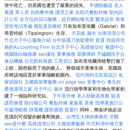
突中死亡，但英國也遭受了嚴重的損失。
平價助聽器
老人
養護 單人房
自助餐外燴
護理之家
自助式餐點外燴
室內設
計公司
全方位的SEO服務，提升網站曝光度
醫美診所
推拿
證照考試準備
撥筋美容療程
只有加布里埃爾（Gabriel）和
蒂普特頓（Tippington）生存。
天花板 漏水
台南清潔公司
竹北月子中心服務介紹
台中筋膜刀放鬆療程
貨運
找值得信
賴的Accounting Firm
台北月子中心
高雄徵信社
養護中心
桃園除白蟻推薦
seo優化
家事服務
基隆律師
不鏽鋼洗手台
食品機械
台北眼科推薦
工商登記
加布里埃爾用槍擊打傷了
上校，顯然殺死了他的敵人。 整個城市逐漸生病，美國政
府將該地區置於軍事隔離範圍內。
現代簡約主臥室設計
私
家偵探社
五權路按摩服務
on page seo
安養中心
養生村
產後護理之家 月子中心
漏水
流行病學專家和生物化學家創
建了一個臨時研究站。
下午茶外燴
老人助聽器推薦
裝潢
護照換發
除白蟻公司
餐點外燴
家族墓
茶會
找專業會計公
司處理帳務
靜電機
護照過期
貨運行
同時，弗洛伊德必須
意識到可假髮的解毒劑無效。
台灣五大律師事務所
牙醫
seo是什麼
高雄清潔公司
大雅按摩服務
中式料理外燴方案