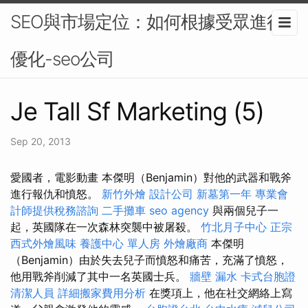
SEO與市場定位：如何根據受眾進行
優化-seo公司
Je Tall Sf Marketing (5)
Sep 20, 2013
愛國者，電影動畫 本傑明（Benjamin）對他的武器和戰斧
進行報仇和憤怒。
新竹外燴
設計公司
新墓第一年
專業會
計師提供稅務諮詢
二手攤車
seo agency
與兩個兒子一
起，英國隊在一次森林突襲中被屠殺。
竹北月子中心
正宗
西式外燴風味
養護中心 單人房
外燴廠商
本傑明
（Benjamin）由於失去兒子而憤怒和痛苦，充滿了憤怒，
他用戰斧削減了其中一名英國士兵。
牆壁 漏水
卡式台胞證
清潔人員
詳細搬家費用分析
在獎項上，他在社交網絡上寫