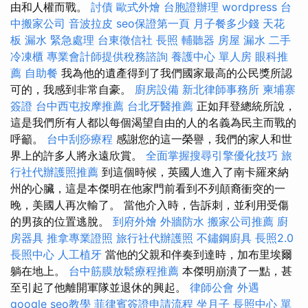
由和人權而戰。
討債
歐式外燴
台胞證辦理
wordpress
台
中搬家公司
音波拉皮
seo保證第一頁
月子餐多少錢
天花
板 漏水 緊急處理
台東徵信社
長照
輔聽器
房屋 漏水
二手
冷凍櫃
專業會計師提供稅務諮詢
養護中心 單人房
眼科推
薦
自助餐
我為他的遺產得到了我們國家最高的公民獎所認
可的，我感到非常自豪。
廚房設備
新北律師事務所
柬埔寨
簽證
台中西屯按摩推薦
台北牙醫推薦
正如拜登總統所說，
這是我們所有人都以每個渴望自由的人的名義為民主而戰的
呼籲。
台中刮痧療程
感謝您的這一榮譽，我們的家人和世
界上的許多人將永遠欣賞。
全面掌握搜尋引擎優化技巧
旅
行社代辦護照推薦
到這個時候，英國人進入了南卡羅來納
州的心臟，這是本傑明在他家門前看到不列顛裔衝突的一
晚，美國人再次輸了。 當他介入時，告訴刺，並利用受傷
的男孩的位置逃脫。
到府外燴
外牆防水
搬家公司推薦
廚
房器具
推拿專業證照
旅行社代辦護照
不鏽鋼廚具
長照2.0
長照中心
人工植牙
當他的父親和伴奏到達時，加布里埃爾
躺在地上。
台中筋膜放鬆療程推薦
本傑明崩潰了一點，甚
至引起了他離開軍隊並退休的興起。
律師公會
外遇
google seo教學
菲律賓簽證申請流程
坐月子
長照中心 單