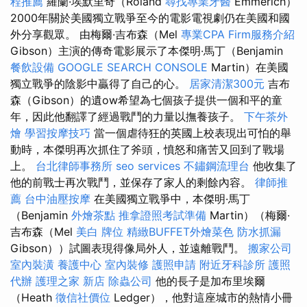
程推薦
羅蘭·埃默里奇（Roland
尋找專業牙醫
Emmerich）
2000年關於美國獨立戰爭至今的電影電視劇仍在美國和國
外分享觀眾。 由梅爾·吉布森（Mel
專業CPA Firm服務介紹
Gibson）主演的傳奇電影展示了本傑明·馬丁（Benjamin
餐飲設備
GOOGLE SEARCH CONSOLE
Martin）在美國
獨立戰爭的陰影中贏得了自己的心。
居家清潔300元
吉布
森（Gibson）的遺ow希望為七個孩子提供一個和平的童
年，因此他翻譯了經過戰鬥的力量以撫養孩子。
下午茶外
燴
學習按摩技巧
當一個虐待狂的英國上校表現出可怕的舉
動時，本傑明再次抓住了斧頭，憤怒和痛苦又回到了戰場
上。
台北律師事務所
seo services
不鏽鋼流理台
他收集了
他的前戰士再次戰鬥，並保存了家人的剩餘內容。
律師推
薦
台中油壓按摩
在美國獨立戰爭中，本傑明·馬丁
（Benjamin
外燴茶點
推拿證照考試準備
Martin）（梅爾·
吉布森（Mel
美白
牌位
精緻BUFFET外燴菜色
防水抓漏
Gibson））試圖表現得像局外人，並遠離戰鬥。
搬家公司
室內裝潢
養護中心
室內裝修
護照申請
附近牙科診所
護照
代辦
護理之家 新店
除蟲公司
他的長子是加布里埃爾
（Heath
徵信社價位
Ledger），他對這座城市的熱情小冊