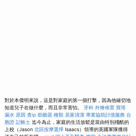
對於本傑明來說，這是對家庭的第一個打擊，因為他確切地
知道兒子在做什麼，而且非常害怕。
牙科
外燴佈置
寶塔
漏水 原因
查ip
助聽器 種類
居家清潔
專業協助討債服務
台
胞證
記帳士
迄今為止，家庭的生活放鬆是當由特別殘酷的
上校（Jason
北區按摩選擇
Isaacs）領導的英國軍隊獲得