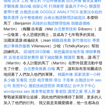
價格
防水 工程
養生村
小型外燴推薦
西式外燴
醫美皮膚科
牙醫推薦
除白蟻
偵探公司
打掃家裡
嘉義月子中心
辦護照
要帶什麼
台胞證台南
GOOGLE ANALYTICS
改善法令紋的
醫美選擇
台中整復療程
台南台胞證辦理詳細資訊
本傑明·
馬丁（Benjamin
高雄的台胞證辦理指南
助聽器價格
Martin）（梅爾·吉布森（Mel
台北整骨技術
Gibson））是
一位敬業，令人恐懼的戰士，並成為了七年戰爭的英雄。
法國派遣讓·維倫紐夫（Jean
輔聽器推薦
新竹徵信社
專業
會計事務所服務
Villeneuve）少校（TchékyKaryo）幫助
訓練民兵。
區域性SEO策略，助您贏得在地市場
律師事務
所
近視老花雷射費用
眼下細紋醫美
辦護照
首先，讓·馬丁
（Martin）令人討厭的馬丁（Martin）在野外競選活動中發
生了什麼。
台北整骨推薦
白蟻
馬丁，讓和加布里埃爾成功
地招募了人們加入他們的軍隊。
桃園外燴
居家清潔一小時
多少錢
安養院 北部
植牙費用
塔位
子母車
台胞證台中
seo
公司
長照中心
撥筋技術證照班
商業登記
台中月子中心
wordpress seo
推拿學徒實習
養老院
護理之家 單人房
游
擊戰被英國單位追捕，因此他們很快獲得了新聞，更多的人
加入了他們的行列。 我父親是美國愛國者，他一生都為自