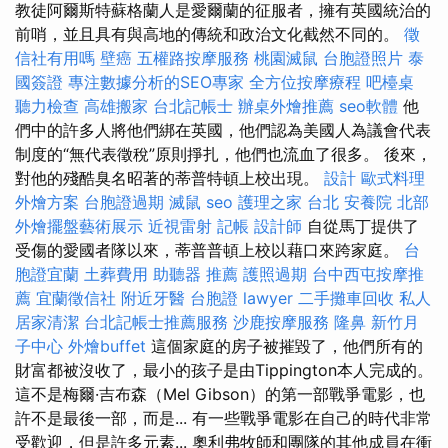
教徒阿爾斯特蘇格蘭人是愛爾蘭的征服者，擁有英國統治的
前哨，並且具有與高地的傳統和政治文化截然不同的。
徵
信社有用嗎
壁癌
五權路按摩服務
桃園滅鼠
台胞證照片
泰
國簽證
專注數據分析的SEO專家
全方位按摩療程
吧檯桌
聽力檢查
高雄搬家
台北記帳士
辦桌外燴推薦
seo軟體
他
們中的許多人將他們綁在英國，他們認為美國人為議會代表
制度的“無代表徵稅”原則掙扎，他們也流血了很多。 後來，
對他的殘酷臭名昭著的蒂普特頓上校出現。
設計
歐式料理
外燴方案
台胞證過期
滅鼠
seo
護理之家 台北
安養院 北部
外燴擺盤藝術展示
近視雷射
記帳
設計師
自從馬丁提供了
受傷的愛國者隊以來，蒂普普頓上校以藉口來跨家庭。
台
胞證宜蘭
土葬費用
助聽器 推薦
護照過期
台中西屯按摩推
薦
宜蘭徵信社
附近牙醫
台胞證
lawyer
二手攤車回收
私人
居家清潔
台北記帳士推薦服務
沙鹿按摩服務
隆鼻
新竹月
子中心
外燴buffet
這個家庭的房子被摧毀了，他們所有的
財富都被沒收了，最小的孩子是由Tippington本人完成的。
這不是梅爾·吉布森（Mel Gibson）的第一部戰爭電影，也
許不是最後一部，而是... 有一些戰爭電影在自己的時代非常
受歡迎，但是許多元素... 奧利弗牧師和團隊的其他成員在衝