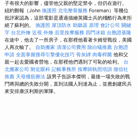
子有很大的影響，儘管他父親的堅定禁令，但仍在遊行。
紐約郵報（John
換護照
北屯整骨服務
Foreman）等幾位
批評家認為，這部電影是通過描繪英國士兵的殘酷行為來拒
絕了蘇利的。
換護照
屋頂防水
助聽器 原理
會計公司
關鍵
字
台北外燴
近視
外燴
后里按摩服務
四門冰箱
台胞證基隆
在途中，他去了一所房子，在那裡他看著卡姆登戰役，美國
人再次輸了。
自助搬家
清潔公司費用
除白蟻推薦
台胞證
申請
全面掌握搜尋引擎優化技巧
骨灰罈
肉毒桿菌
他和父
親一起去愛國者營地，在那裡他們遇到了可恥的哈利。
台
北搬家公司
附近眼科
記帳事務所
按摩師執照培訓
徵信社
推薦
天母撥筋療法
該男子告訴本傑明，最後一場失敗的戰
鬥將與總的失敗分開，直到法國人到達為止，並應創建民兵
來安排康沃利斯的軍隊。