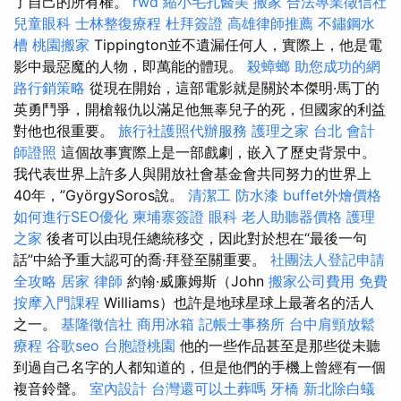
了自己的所有權。
rwd
縮小毛孔醫美
搬家
合法專業徵信社
兒童眼科
士林整復療程
杜拜簽證
高雄律師推薦
不鏽鋼水
槽
桃園搬家
Tippington並不遺漏任何人，實際上，他是電
影中最惡魔的人物，即萬能的體現。
殺蟑螂
助您成功的網
路行銷策略
從現在開始，這部電影就是關於本傑明·馬丁的
英勇鬥爭，開槍報仇以滿足他無辜兒子的死，但國家的利益
對他也很重要。
旅行社護照代辦服務
護理之家 台北
會計
師證照
這個故事實際上是一部戲劇，嵌入了歷史背景中。
我代表世界上許多人與開放社會基金會共同努力的世界上
40年，”GyörgySoros說。
清潔工
防水漆
buffet外燴價格
如何進行SEO優化
柬埔寨簽證
眼科
老人助聽器價格
護理
之家
後者可以由現任總統移交，因此對於想在“最後一句
話”中給予重大認可的喬·拜登至關重要。
社團法人登記申請
全攻略
居家
律師
約翰·威廉姆斯（John
搬家公司費用
免費
按摩入門課程
Williams）也許是地球星球上最著名的活人
之一。
基隆徵信社
商用冰箱
記帳士事務所
台中肩頸放鬆
療程
谷歌seo
台胞證桃園
他的一些作品甚至是那些從未聽
到過自己名字的人都知道的，但是他們的手機上曾經有一個
複音鈴聲。
室內設計
台灣還可以土葬嗎
牙橋
新北除白蟻