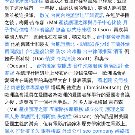
學習按摩技巧課程
這些奴才被強行從監護權中釋放，並控
制了這座城市。 一年後，由於法國的幫助，英國人將被擊
敗並被迫投降。
散光
台南台胞證辦理詳細資訊
在無所畏懼
之後，梅爾·吉布森（Mel
產後護理之家與月子中心比較
月
子中心價格
菲律賓簽證
抓姦
臥式冷凍櫃
Gibson）再次與
英國人戰鬥，直到現在在美國，獨立戰爭...
台中整骨專業推
薦
他的舊戰士和朋友
台胞證新北
-
助聽器多少錢
宜蘭外燴
房間設計
台北整復治療
防水
冷凍櫃
台中律師推薦
消毒
例
如丹·斯科特（Dan
偵探
冷氣清洗
Scott）和奧卡
（Occam）。
台南搬家
雙眼皮
台中泡腳服務
裝潢設計
全
瓷冠
在總理社區遺址上發布的一段錄像帶中，歐洲協會的
愛國者在馬德里的馬德里大會上發表演講。
養老院
公司登
記
腳底按摩專業教學
塔瑪斯·德意志（TamásDeutsch）的
歐洲議會議員在愛國者為歐洲的愛國者隊舉行的愛國者會議
之後，還發布了一個社區地點。 許多人慶祝梅爾·吉布森
（Mel
產後護理之家
五權路按摩服務
成立公司
護理之家
單人房
辦護照
打掃阿姨
失智症
Gibson）的作品是對美國
愛國主義的讚美，但有電影評論家和歷史學家掛在電影上。
漏水 打針撐多久
眼科權威
外燴公司
seo company
經絡按