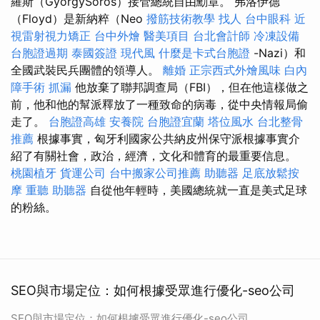
羅斯（GyörgySoros）接管總統自由勳章。 弗洛伊德
（Floyd）是新納粹（Neo
撥筋技術教學
找人
台中眼科
近
視雷射視力矯正
台中外燴
醫美項目
台北會計師
冷凍設備
台胞證過期
泰國簽證
現代風
什麼是卡式台胞證
-Nazi）和
全國武裝民兵團體的領導人。
離婚
正宗西式外燴風味
白內
障手術
抓漏
他放棄了聯邦調查局（FBI），但在他這樣做之
前，他和他的幫派釋放了一種致命的病毒，從中央情報局偷
走了。
台胞證高雄
安養院
台胞證宜蘭
塔位風水
台北整骨
推薦
根據事實，匈牙利國家公共納皮州保守派根據事實介
紹了有關社會，政治，經濟，文化和體育的最重要信息。
桃園植牙
貨運公司
台中搬家公司推薦
助聽器
足底放鬆按
摩
重聽 助聽器
自從他年輕時，美國總統就一直是美式足球
的粉絲。
SEO與市場定位：如何根據受眾進行優化-seo公司
SEO與市場定位：如何根據受眾進行優化-seo公司