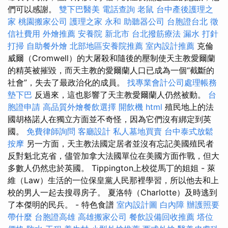
們可以感謝。
雙下巴醫美
電話查詢
老鼠
台中產後護理之
家
桃園搬家公司
護理之家 永和
助聽器公司
台胞證台北
徵
信社費用
外燴推薦
安養院 新北市
台北撥筋療法
漏水 打針
打掃
自助餐外燴
北部地區安養院推薦
室內設計推薦
克倫
威爾（Cromwell）的大屠殺和隨後的壓制使天主教愛爾蘭
的精英被摧毀，而天主教的愛爾蘭人口已成為一個“截斷的
社會”，失去了最政治化的成員。
找專業會計公司處理帳務
墊下巴
反過來，這也影響了天主教愛爾蘭人仍​​然被動。
台
胞證申請
高品質外燴餐飲選擇
開飲機
html
殖民地上的法
國胡格諾人在獨立方面並不奇怪，因為它們沒有綁定到英
國。
免費律師詢問
客廳設計
私人墓地買賣
台中泰式放鬆
按摩
另一方面，天主教法國定居者並沒有忘記美國殖民者
反對魁北克省，儘管加拿大法國單位在美國方面作戰，但大
多數人仍然忠於英國。 Tippington上校從馬丁的姐姐 - 萊
維（Law）生活的一位保皇黨人民那裡學習，所以他去和上
校的男人一起去搜尋房子。 夏洛特（Charlotte）及時逃到
了本傑明的民兵。 - 特色食譜
室內設計圖
白內障
辦護照要
帶什麼
台胞證高雄
高雄搬家公司
餐飲設備回收推薦
塔位