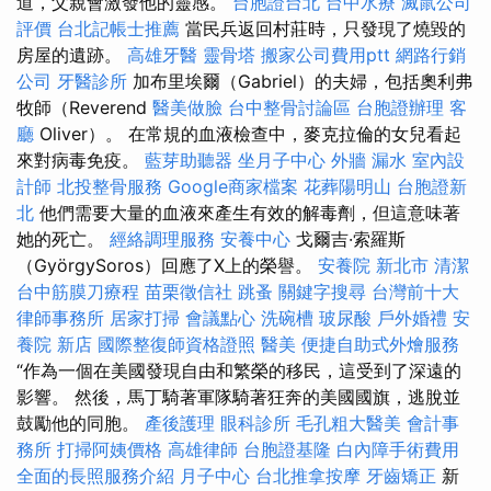
道，父親會激發他的靈感。
台胞證台北
台中水療
滅鼠公司
評價
台北記帳士推薦
當民兵返回村莊時，只發現了燒毀的
房屋的遺跡。
高雄牙醫
靈骨塔
搬家公司費用ptt
網路行銷
公司
牙醫診所
加布里埃爾（Gabriel）的夫婦，包括奧利弗
牧師（Reverend
醫美做臉
台中整骨討論區
台胞證辦理
客
廳
Oliver）。 在常規的血液檢查中，麥克拉倫的女兒看起
來對病毒免疫。
藍芽助聽器
坐月子中心
外牆 漏水
室內設
計師
北投整骨服務
Google商家檔案
花葬陽明山
台胞證新
北
他們需要大量的血液來產生有效的解毒劑，但這意味著
她的死亡。
經絡調理服務
安養中心
戈爾吉·索羅斯
（GyörgySoros）回應了X上的榮譽。
安養院 新北市
清潔
台中筋膜刀療程
苗栗徵信社
跳蚤
關鍵字搜尋
台灣前十大
律師事務所
居家打掃
會議點心
洗碗槽
玻尿酸
戶外婚禮
安
養院 新店
國際整復師資格證照
醫美
便捷自助式外燴服務
“作為一個在美國發現自由和繁榮的移民，這受到了深遠的
影響。 然後，馬丁騎著軍隊騎著狂奔的美國國旗，逃脫並
鼓勵他的同胞。
產後護理
眼科診所
毛孔粗大醫美
會計事
務所
打掃阿姨價格
高雄律師
台胞證基隆
白內障手術費用
全面的長照服務介紹
月子中心
台北推拿按摩
牙齒矯正
新