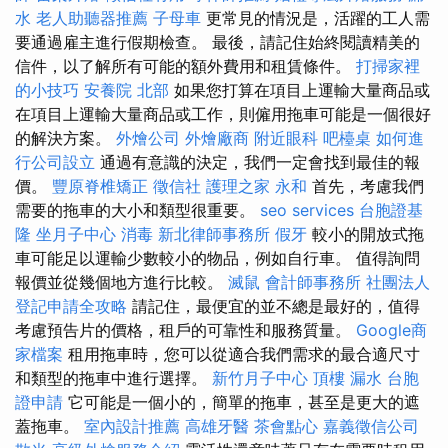
水
老人助聽器推薦
子母車
更常見的情況是，活躍的工人需
要通過雇主進行假期檢查。 最後，請記住始終閱讀精美的
信件，以了解所有可能的額外費用和租賃條件。
打掃家裡
的小技巧
安養院 北部
如果您打算在項目上運輸大量商品或
在項目上運輸大量商品或工作，則僱用拖車可能是一個很好
的解決方案。
外燴公司
外燴廠商
附近眼科
吧檯桌
如何進
行公司設立
通過有意識的決定，我們一定會找到最佳的報
價。
豐原脊椎矯正
徵信社
護理之家 永和
首先，考慮我們
需要的拖車的大小和類型很重要。
seo services
台胞證基
隆
坐月子中心
消毒
新北律師事務所
假牙
較小的開放式拖
車可能足以運輸少數較小的物品，例如自行車。 值得詢問
報價並從幾個地方進行比較。
滅鼠
會計師事務所
社團法人
登記申請全攻略
請記住，最便宜的並不總是最好的，值得
考慮預告片的價格，租戶的可靠性和服務質量。
Google商
家檔案
租用拖車時，您可以從適合我們需求的最合適尺寸
和類型的拖車中進行選擇。
新竹月子中心
頂樓 漏水
台胞
證申請
它可能是一個小的，簡單的拖車，甚至是更大的遮
蓋拖車。
室內設計推薦
高雄牙醫
茶會點心
嘉義徵信公司