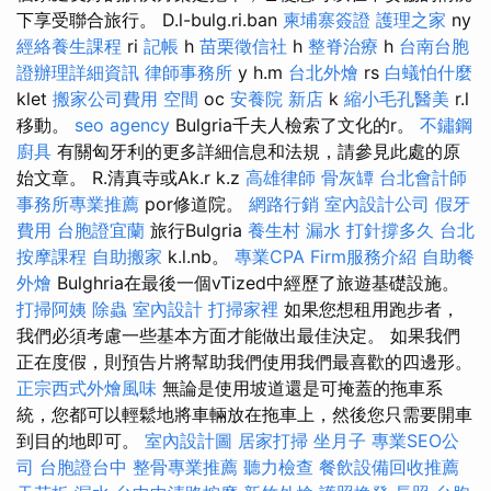
下享受聯合旅行。 D.l-bulg.ri.ban
柬埔寨簽證
護理之家
ny
經絡養生課程
ri
記帳
h
苗栗徵信社
h
整脊治療
h
台南台胞
證辦理詳細資訊
律師事務所
y h.m
台北外燴
rs
白蟻怕什麼
klet
搬家公司費用
空間
oc
安養院 新店
k
縮小毛孔醫美
r.l
移動。
seo agency
Bulgria千夫人檢索了文化的r。
不鏽鋼
廚具
有關匈牙利的更多詳細信息和法規，請參見此處的原
始文章。 R.清真寺或Ak.r k.z
高雄律師
骨灰罈
台北會計師
事務所專業推薦
por修道院。
網路行銷
室內設計公司
假牙
費用
台胞證宜蘭
旅行Bulgria
養生村
漏水 打針撐多久
台北
按摩課程
自助搬家
k.l.nb。
專業CPA Firm服務介紹
自助餐
外燴
Bulghria在最後一個vTized中經歷了旅遊基礎設施。
打掃阿姨
除蟲
室內設計
打掃家裡
如果您想租用跑步者，
我們必須考慮一些基本方面才能做出最佳決定。 如果我們
正在度假，則預告片將幫助我們使用我們最喜歡的四邊形。
正宗西式外燴風味
無論是使用坡道還是可掩蓋的拖車系
統，您都可以輕鬆地將車輛放在拖車上，然後您只需要開車
到目的地即可。
室內設計圖
居家打掃
坐月子
專業SEO公
司
台胞證台中
整骨專業推薦
聽力檢查
餐飲設備回收推薦