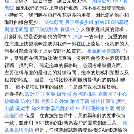
程，提供水，隨它行走，讓它完成工作。
消毒公司
rwd
養
老院
如果我們的狗對上車旅行敏感，請不要在出發前幾個
小時給它，我們將在旅行後花更多的用餐，因此您的噁心和
嘔吐的機會更少。
法律顧問
月子餐多少錢
解答SEO的基礎
與應用問題
眼下細紋醫美
養護中心
人類家庭成員的需求，
計劃和期望是否兼容狗的需求？
清潔
一隻年輕，沉重的狗
在海灘上快樂地奔跑或與我們一起在山上遠足，但我們的大
狗很可能會在毯子上更安靜地欣賞它。
推拿師專業課程
而
且，當我們在酒店游泳池涼爽時，沒有狗會整天在酒店房間
裡獨自找到它。 確定拖車的價格時，必須考慮幾個方面。
主要值得考慮的是租金的持續時間，拖車的規模和類型以及
租賃的地點。 但是，值得比較不同服務提供商的價格和條
件。 這不是移動拖車的目標，而是最有效地運輸貨物。 -
營養搭配
設計公司
客廳
辦護照
台胞證桃園
嘉義月子中心
殺蟑螂
防水抓漏
長照2.0
外燴
附近牙醫
徵信社價位
護照
申請
關鍵字
知名助聽器品牌介紹
中式料理外燴方案
餐飲
設備回收
但是，在實施預告片中，我們與年齡的要求保持
一致，並使用-ART技術的狀態為客戶的需求創建工具。
推
拿推薦與介紹
但是，任何曾經試圖將發動機從A到B運輸的