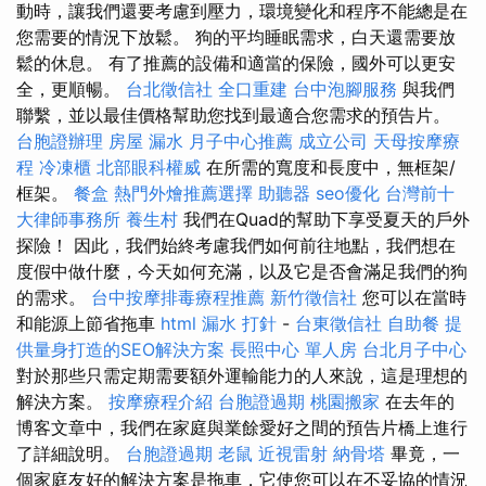
動時，讓我們還要考慮到壓力，環境變化和程序不能總是在
您需要的情況下放鬆。 狗的平均睡眠需求，白天還需要放
鬆的休息。 有了推薦的設備和適當的保險，國外可以更安
全，更順暢。
台北徵信社
全口重建
台中泡腳服務
與我們
聯繫，並以最佳價格幫助您找到最適合您需求的預告片。
台胞證辦理
房屋 漏水
月子中心推薦
成立公司
天母按摩療
程
冷凍櫃
北部眼科權威
在所需的寬度和長度中，無框架/
框架。
餐盒
熱門外燴推薦選擇
助聽器
seo優化
台灣前十
大律師事務所
養生村
我們在Quad的幫助下享受夏天的戶外
探險！ 因此，我們始終考慮我們如何前往地點，我們想在
度假中做什麼，今天如何充滿，以及它是否會滿足我們的狗
的需求。
台中按摩排毒療程推薦
新竹徵信社
您可以在當時
和能源上節省拖車
html
漏水 打針
-
台東徵信社
自助餐
提
供量身打造的SEO解決方案
長照中心 單人房
台北月子中心
對於那些只需定期需要額外運輸能力的人來說，這是理想的
解決方案。
按摩療程介紹
台胞證過期
桃園搬家
在去年的
博客文章中，我們在家庭與業餘愛好之間的預告片橋上進行
了詳細說明。
台胞證過期
老鼠
近視雷射
納骨塔
畢竟，一
個家庭友好的解決方案是拖車，它使您可以在不妥協的情況