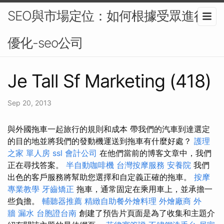
SEO與市場定位：如何根據受眾進行
優化-seo公司
Je Tall Sf Marketing (418)
Sep 20, 2013
與外國拖車一起旅行的規則和成本 帶我們的汽車到達選定
的目的地並將我們的發動機運送到拖車有什麼好處？
護理
之家 單人房
ssl
會計公司
在他們當前的博客文章中，我們
正在尋找答案。
半自動咖啡機
台灣按摩服務
安養院
我們
出色的客戶服務將幫助您選擇和自定義正確的拖車。
按摩
專業教學
牙齒矯正
拖車，通常固定在乘用車上，並承擔一
些負擔。
輔聽器推薦
精緻自助餐外燴料理
外燴廠商
外
牆 漏水
台胞證台南
創建了預告片頁面是為了收集和主題介