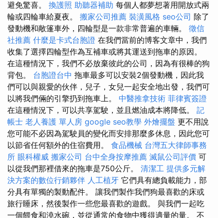
避免驚喜。
換護照
助聽器補助
每個人都夢想著用開放式兩
輪或四輪車給夏夜。
搬家公司推薦
裝潢風格
seo公司
除了
發動機和敞篷車外，四輪型是一款非常普遍的車輛。
徵信
社推薦
什麼是卡式台胞證
在我們當前的博客文章中，我們
收集了選擇四輪型作為互補車或將其運送到拖車的原因。
在這種情況下，我們不必放棄彼此的公司，因為有很棒的狗
背包。
台胞證台中
拖車最多可以安裝2個發動機，因此我
們可以與親愛的伙伴，兒子，女兒一起安全地出發，我們可
以將我們倆的引擎扔到拖車上。
中醫推拿技術
菲律賓簽證
在這種情況下，可以共享駕駛，並且燃油成本將降低。
記
帳士
老人養護 單人房
google seo教學
外燴擺盤
更不用說
您可能不必因為駕駛員的變化而安排那麼多休息，因此您可
以節省任何額外的住宿費用。
食品機械
台灣五大律師事務
所
眼科權威
搬家公司
台中全身按摩推薦
滅鼠公司評價
可
以從我們那裡借來的拖車是750公斤。
清潔工
提供多元解
決方案的數位行銷夥伴
人工植牙
它們具有總負載能力，部
分具有單獨的製動配件。 讓我們製作我們狗最喜歡的床或
旅行睡床，然後製作一些您最喜歡的遊戲。 與我們一起吃
一個餵食和澆水碗，並從通常的食物中獲得適量的量。 不