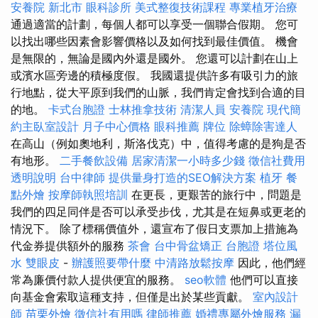
安養院 新北市
眼科診所
美式整復技術課程
專業植牙治療
通過適當的計劃，每個人都可以享受一個聯合假期。 您可
以找出哪些因素會影響價格以及如何找到最佳價值。 機會
是無限的，無論是國內外還是國外。 您還可以計劃在山上
或濱水區旁邊的積極度假。 我國還提供許多有吸引力的旅
行地點，從大平原到我們的山脈，我們肯定會找到合適的目
的地。
卡式台胞證
士林推拿技術
清潔人員
安養院
現代簡
約主臥室設計
月子中心價格
眼科推薦
牌位
除蟑除害達人
在高山（例如奧地利，斯洛伐克）中，值得考慮的是狗是否
有地形。
二手餐飲設備
居家清潔一小時多少錢
徵信社費用
透明說明
台中律師
提供量身打造的SEO解決方案
植牙
餐
點外燴
按摩師執照培訓
在更長，更艱苦的旅行中，問題是
我們的四足同伴是否可以承受步伐，尤其是在短鼻或更老的
情況下。 除了標稱價值外，還宣布了假日支票加上措施為
代金券提供額外的服務
茶會
台中骨盆矯正
台胞證
塔位風
水
雙眼皮
-
辦護照要帶什麼
中清路放鬆按摩
因此，他們經
常為廉價付款人提供便宜的服務。
seo軟體
他們可以直接
向基金會索取這種支持，但僅是出於某些貢獻。
室內設計
師
苗栗外燴
徵信社有用嗎
律師推薦
婚禮專屬外燴服務
漏