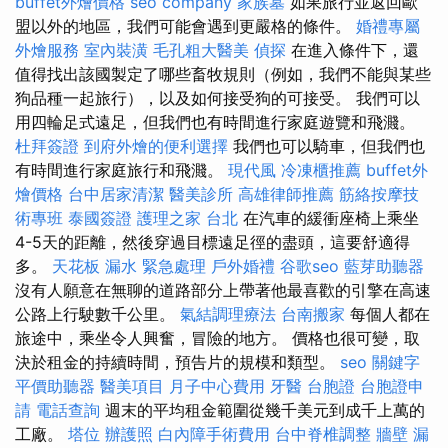
buffet外燴價格
seo company
家族墓
如果旅行並返回歐
盟以外的地區，我們可能會遇到更嚴格的條件。
婚禮專屬
外燴服務
室內裝潢
毛孔粗大醫美
偵探
在進入條件下，還
值得找出該國製定了哪些畜牧規則（例如，我們不能與某些
狗品種一起旅行），以及如何接受狗的可接受。 我們可以
用四輪足式遠足，但我們也有時間進行家庭遊覽和飛濺。
杜拜簽證
到府外燴的便利選擇
我們也可以騎車，但我們也
有時間進行家庭旅行和飛濺。
現代風
冷凍櫃推薦
buffet外
燴價格
台中居家清潔
醫美診所
高雄律師推薦
筋絡按摩技
術專班
泰國簽證
護理之家 台北
在汽車的緩衝座椅上乘坐
4-5天的距離，然後穿過目標遠足徑的盡頭，這要舒適得
多。
天花板 漏水 緊急處理
戶外婚禮
谷歌seo
藍芽助聽器
沒有人願意在無聊的道路部分上帶著他最喜歡的引擎在高速
公路上行駛數千公里。
氣結調理療法
台南搬家
每個人都在
旅途中，乘坐令人興奮，冒險的地方。 價格也很可變，取
決於租金的持續時間，預告片的規模和類型。
seo 關鍵字
平價助聽器
醫美項目
月子中心費用
牙醫
台胞證
台胞證申
請
電話查詢
週末的平均租金範圍從幾千美元到成千上萬的
工廠。
塔位
辦護照
白內障手術費用
台中脊椎調整
牆壁 漏