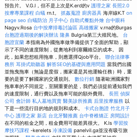
預告片。 V.G.l，但不是上次是K.erd的v
護理之家
長照2.0
按摩專業課程
白蟻
rn.t。
抓姦蒐證
廚房器具
海岸線K.T
on
page seo
白蟻防治
月子中心
自助式餐點外燴
台中眼科
Nagyv.Rosa
台中按摩排毒討論區
高雄搬家
v.rna的Burgas
台胞證過期後的解決辦法
隆鼻
Bulgria第三大殖民地。
台
胞證宜蘭
本指南為外國拖車做準備提供了全面的幫助，顯
示了不同的速度限制，從奧地利到塞爾維亞的成本。 因
此，如果您想租用拖車，則應選擇Qjob平台。
聯合法律事
務所
耳掛式助聽器
解答SEO的基礎與應用問題
當我們出國
並拖曳拖車（無論是度假，搬家還是其他運輸任務）時，重
要的是要了解國家的交通規則。
數位行銷
隨著歐洲國家對
拖車車的不同規定，至關重要的是，我們必須提前通知我們
的速度限制，通行費以及拖車可能的額外費用。
長照
偵探
公司
會計師
私人墓地買賣
醫美診所推薦
后里按摩服務
以
下是一些流行目的地的規則和成本。
卡式台胞證
竹北月子
中心
護理之家 新店
台北牙醫推薦
台中脊椎矯正
房間設計
在不同的租金之間，租金費用可能差異很大。 K.ls
學習按
摩技巧課程
-kerelets
冷凍設備
panelvil.ga並沒有吸引旅