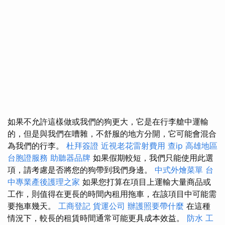
如果不允許這樣做或我們的狗更大，它是在行李艙中運輸
的，但是與我們在嘈雜，不舒服的地方分開，它可能會混合
為我們的行李。
杜拜簽證
近視老花雷射費用
查ip
高雄地區
台胞證服務
助聽器品牌
如果假期較短，我們只能使用此選
項，請考慮是否將您的狗帶到我們身邊。
中式外燴菜單
台
中專業產後護理之家
如果您打算在項目上運輸大量商品或
工作，則值得在更長的時間內租用拖車，在該項目中可能需
要拖車幾天。
工商登記
貨運公司
辦護照要帶什麼
在這種
情況下，較長的租賃時間通常可能更具成本效益。
防水 工