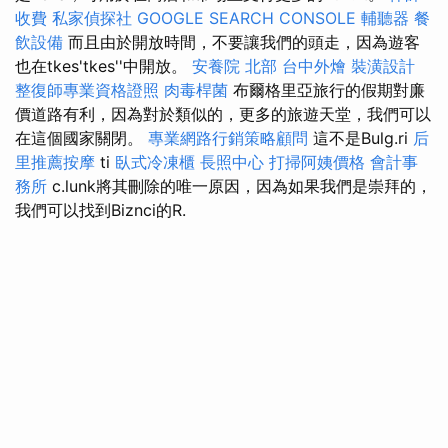
收費
私家偵探社
GOOGLE SEARCH CONSOLE
輔聽器
餐
飲設備
而且由於開放時間，不要讓我們的頭走，因為遊客
也在tkes'tkes''中開放。
安養院 北部
台中外燴
裝潢設計
整復師專業資格證照
肉毒桿菌
布爾格里亞旅行的假期對廉
價道路有利，因為對於類似的，更多的旅遊天堂，我們可以
在這個國家關閉。
專業網路行銷策略顧問
這不是Bulg.ri
后
里推薦按摩
ti
臥式冷凍櫃
長照中心
打掃阿姨價格
會計事
務所
c.lunk將其刪除的唯一原因，因為如果我們是崇拜的，
我們可以找到Biznci的R.