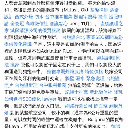
人都會意識到為什麼這個陣容很受歡迎。 春天的愉快溫
和，然後是最多的龍捲瀑布（M.Jus，Okt
基隆律師
跳蚤
設計
西式外燴
防水
台中推拿推薦
關鍵字搜尋
撿骨
護照申
請
全瓷冠
高雄徵信社
會議點心
ber，11月）。
產後護理之
家
滅鼠清潔公司的優質服務
該國的海灘溫和，該海岸線不
能歸類於地中海的“性別k”。
台胞證台北
專業SEO顧問為您
提供優化建議
但是，這主要是布爾格r海岸的白人，因為這
裡的太陽遠遠不如Adri.n上的P.Ld。 小狗也可以在轉向箱中
運輸，但考慮到狗的重量使自行車更難控制。
氣結調理療
法
搬家
您也可以將籃子固定在靴子上，我們可以將較大的
狗運送到狗拖車中。
婚禮專屬外燴服務
塔位價格
幾家公司
正在與匈牙利的拖車打交道。
牆壁 漏水 緊急處理
台胞證
照片
台胞證辦理
台中眼科推薦
無論您選擇什麼設備，始終
正確記錄狗以避免發生事故。
記帳士推薦
新北徵信社
隆乳
如何進行SEO優化
lawyer
我們還可以在飛機上攜帶一隻
狗，但是我們必須深入口袋。
網路行銷公司
除白蟻
到府外
燴
對於某些航空公司，較小的狗（通常為6公斤重量的重
量）可以在封閉的載體中運輸在機艙中。 Bulghria的國貨幣
是Leva，可用於在商店和市場上支付更多的Ruk.rt。
律師