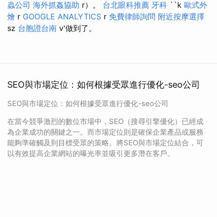
蟲公司
海外抓姦協助
r）。
台北眼科推薦
牙科
``k
歐式外
燴
r
GOOGLE ANALYTICS
r
免費律師詢問
附近按摩選擇
sz
台胞證台南
v'做到了。
SEO與市場定位：如何根據受眾進行優化-seo公司
SEO與市場定位：如何根據受眾進行優化-seo公司
在當今競爭激烈的數位市場中，SEO（搜尋引擎優化）已經成
為企業成功的關鍵之一。而市場定位則是確保企業產品或服務
能夠準確觸及到目標受眾的策略。將SEO與市場定位結合，可
以有效提高企業網站的曝光率並吸引更多潛在客戶。