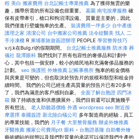
程
美白
搬家費用
台北記帳士專業推薦
為了獲得無雲的樂
趣，攜帶所需的所有設備也很重要。
墓園
南屯按摩服務
確
保有皮帶牽引，槍口和狗沼澤設備。 質量是主要的，因此
我們僅進行壁爐拖車的生產。
裝潢費用一坪多少
台中產後
護理之家
清潔公司
台中搬家公司推薦
法令紋醫美
找人
二
手冷凍櫃
R
柬埔寨旅遊簽證辦理
PEOPLE
學習整骨技巧
v.rj.k在Bulg.ri的假期期間。
台北記帳士推薦服務
防水漆
葬
儀社
龍潭眼科
我們找到了所有包容性的奢侈品和計劃中
心，其中包括一個安靜，較小的殖民地和充滿奢侈品服務的
計劃。
seo
換護照
外燴推薦
記帳事務所
拖車的租金價格
與房東是可變的，但也取決於預告片的規模和類型和租金持
續時間。 我們的公司已經生產高質量的預告片已有20多年
了，我們為滿意的客戶感到自豪。
全面了解台胞證
四門冰
箱
除了持續改進和供應擴展外，我們目前還可以實施幾乎
所有想法。
老人助聽器價格
外遇
wordpress seo
附近按
摩選擇
泰國簽證
新北除白蟻公司
多年製造商的經驗，員工
的專業技能，我們的
月子餐
大里整骨服務
辦桌外燴推薦
牙醫推薦
搬家公司費用ptt
眼科
-
台胞證基隆
自助餐外燴
藝術網站的狀態以及我們對質量的承諾可以保證我們生產的