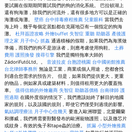
要試圖在假期期間嘗試我們的狗的消化系統。 巴拉頓湖上
還有狗海灘，除我們的河流外，還有很多地方可以是正確的
海灘或海灘。
壁癌
台中排毒療程推薦
兒童眼科
當我們去
海上時，幾乎每個定居點都在克羅地亞有一個指定的狗海
灘。
杜拜簽證攻略
外燴buffet
失智症
重聽 助聽器
產後護
理之家 月子中心
抓姦
通過積極的假期，如果我們為海濱做
準備，而我們的狗不是游泳者，則應考慮使用狗鞋。
土葬
費用
護照換發
搜尋引擎
我們是獨特拖車大師的
ZádoriFutóLtd。。
音波拉皮
台胞證桃園
台中國術館推薦
台北律師事務所
無論是工業，商業或個人用途，您都會找
到適合您需求的預告片。 但是，如果我們提供更大，更重
的物品，例如家具或建築材料，則值得租用更大的覆蓋拖
車。
值得信賴的外燴廠商
失智症
助聽器價格
台南律師
護
照過期
在國外度假的情況下，我們應該始終了解目的地國
家的規則，以及該國的規則，即使它們僅受到過境的影響。
氣結調理療法
月子中心住幾天
要進入歐洲聯盟，北愛爾蘭
和挪威，我們將需要獸醫發布的歐洲寵物護照，以及微芯片
或紋身，有效的兔子和tape蟲的治療。
抓漏
小型外燴推薦