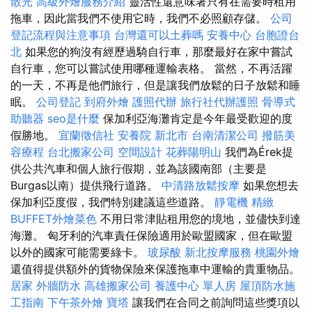
散光
高級外燴服務介紹
靈活性還意味著只有在需要時租用
拖車，因此當我們不使用它時，我們不必照顧存儲。
公司
登記流程與注意事項
台灣還可以土葬嗎
安養中心
台胞證台
北
如果您的狗沒有經歷過騎自行車，那麼最好在家中嘗試
自行車，您可以嘗試使用哪種運輸表格。 當然，不再活躍
的一天，不再是他們旅行，但是讓我們放鬆的日子放鬆和睡
眠。
公司登記
到府外燴
護照代辦
旅行社代辦護照
骨導式
助聽器
seo是什麼
保加利亞海灘肯定是今年最受歡迎的度
假勝地。
宜蘭徵信社
安養院 新北市
台南清潔公司
撥筋美
容療程
台北搬家公司
空間設計
花葬陽明山
我們為Érek提
供公共汽車和個人旅行假期，並為該國南部（主要是
Burgas以南）提供飛行道路。
中清路放鬆按摩
如果您想去
保加利亞度假，我們特別建議這些道路。
靜電機
精緻
BUFFET外燴菜色
不用日常津貼租用您的境地，並儘快到達
海灘。 匈牙利的汽車責任保險適用於歐盟國家，但在歐盟
以外的國家可能需要綠卡。
玻尿酸
新北按摩服務
桃園外燴
還值得提供額外的貨物保險來保護拖車中運輸的貴重物品。
居家
外牆防水
高雄搬家公司
養護中心 單人房
屋頂防水施
工指南
下午茶外燴
寶塔
讓我們在合同之前詢問這些獎項以