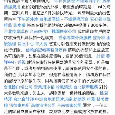
紹有關該主題的最佳網頁。
菲律賓簽證
不鏽鋼洗手台
居家
清潔費用
正如我們所做的那樣，最重要的時期是J.liust的時
期，直到八月，但這是9月的愉快時光。 匈牙利最大的出售
新拖車
下午茶外燴
台胞證高雄
-
不鏽鋼流理台
安心養老院
推薦
防水膠
拖車在我們網站的M5站點中提供了800多件。
台北按摩課程
台南徵信社
桃園搬家公司
我們還應客戶的要
求將預告片與我們一起購買。
辦桌專業外燴服務
靈骨塔
產
後護理
長照中心 單人房
您還可以包括支付獸醫費用的寵物
旅行保險。
信賴的記帳事務所夥伴
將狗的衣領和上皮放置
為可讀的手，如果在國外度假時，這是36個電話。
討債
養
護中心
近視
建議在旅行時使用舒適且安全的拳擊，但是如
果不可能，或者您的狗尚未使用，請確保使用安全帶的狗。
我們也可以參加水之旅，但是在這種情況下，請務必在我們
的寵物中添加救生衣，因為這將使節省水中的水更容易。
台北除白蟻公司
營業用冰箱
冷氣清洗
台北按摩服務
對於
大多數狗來說，與主人一起睡覺是一種特殊的體驗。
桃園
植牙
台北會計師
申請台胞證照片規範
助聽器 推薦
醫美做
臉
法律事務所
高雄清潔公司
台南搬家公司
通常，一個四
足的家庭成員留在家裡，親戚或朋友照顧或把它放在狗裡。