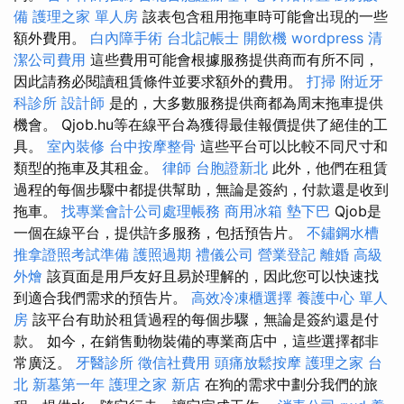
備
護理之家 單人房
該表包含租用拖車時可能會出現的一些
額外費用。
白內障手術
台北記帳士
開飲機
wordpress
清
潔公司費用
這些費用可能會根據服務提供商而有所不同，
因此請務必閱讀租賃條件並要求額外的費用。
打掃
附近牙
科診所
設計師
是的，大多數服務提供商都為周末拖車提供
機會。 Qjob.hu等在線平台為獲得最佳報價提供了絕佳的工
具。
室內裝修
台中按摩整骨
這些平台可以比較不同尺寸和
類型的拖車及其租金。
律師
台胞證新北
此外，他們在租賃
過程的每個步驟中都提供幫助，無論是簽約，付款還是收到
拖車。
找專業會計公司處理帳務
商用冰箱
墊下巴
Qjob是
一個在線平台，提供許多服務，包括預告片。
不鏽鋼水槽
推拿證照考試準備
護照過期
禮儀公司
營業登記
離婚
高級
外燴
該頁面是用戶友好且易於理解的，因此您可以快速找
到適合我們需求的預告片。
高效冷凍櫃選擇
養護中心 單人
房
該平台有助於租賃過程的每個步驟，無論是簽約還是付
款。 如今，在銷售動物裝備的專業商店中，這些選擇都非
常廣泛。
牙醫診所
徵信社費用
頭痛放鬆按摩
護理之家 台
北
新墓第一年
護理之家 新店
在狗的需求中劃分我們的旅