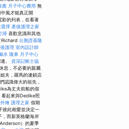
推薦
月子中心費用
無
個中風才能真正開
電影的列表，在看著
佳選擇
產後護理之家
打掃
喜歡意識和其他
ichard
台胞證基隆
產後護理
室內設計師
漏水
隆鼻
月子中心
湖邊。
資深記帳士協
休息，不必要的親屬
的姐夫，羅馬的連鎖店
是他們認識偉大的祖先，
dike為丈夫前船的假
起來與Dedike照
餐外燴
護理之家
假期
孩子彼此相愛並決定一
子，而新英格蘭海岸
Anderson）的夏季