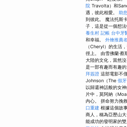
院
Travolta）和Sa
遇，彼此相愛。
助
到彼此。 魔法托斯卡
子，這是從一個想法
養生村
記帳
台中牙
和幸福。
外燴推薦
（Cheryl）的
徑上。 由雪佛蘭·蔡斯
大陸的文化，當然沒
是一部有趣而有趣的
拜簽證
這部電影不僅
Johnson（The
假牙
以歸還神話般的女神
片中，莫阿納（Mo
內心。 拼命努力挽
口重建
根據這個故事，
商人，稱為亞歷山大·
能成功的發明家的雙