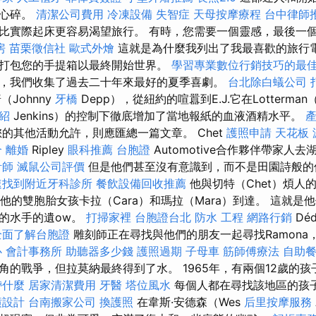
人心碎。
清潔公司費用
冷凍設備
失智症
天母按摩療程
台中律師
比實際起床更容易渴望旅行。 有時，您需要一個靈感，最後一
房
苗栗徵信社
歐式外燴
這就是為什麼我列出了我最喜歡的旅行
打包您的手提箱以最終開始世界。
學習專業數位行銷技巧的最
，我們收集了過去二十年來最好的夏季喜劇。
台北除白蟻公司
Johnny
牙橋
Depp），從紐約的喧囂到E.J.它在Lotterman（R
介紹
Jenkins）的控制下徹底增加了當地報紙的血液酒精水平。
的其他活動允許，則應匯總一篇文章。 Chet
護照申請
天花板 
合
離婚
Ripley
眼科推薦
台胞證
Automotive合作夥伴帶家人去
計師
滅鼠公司評價
但是他們甚至沒有意識到，而不是田園詩般的
速找到附近牙科診所
餐飲設備回收推薦
他與切特（Chet）煩人
和他的雙胞胎女孩卡拉（Cara）和瑪拉（Mara）到達。 這就
的水手的遺ow。
打掃家裡
台胞證台北
防水 工程
網路行銷
Dé
全面了解台胞證
雕刻師正在尋找與他們的朋友一起尋找Ramona，看
心
會計事務所
助聽器多少錢
護照過期
子母車
筋師傅療法
自助
角的戰爭，但拉莫納最終得到了水。 1965年，有兩個12歲的
帶什麼
居家清潔費用
牙醫
塔位風水
每個人都在尋找該地區的孩
潢設計
台南搬家公司
換護照
在韋斯·安德森（Wes
后里按摩服務