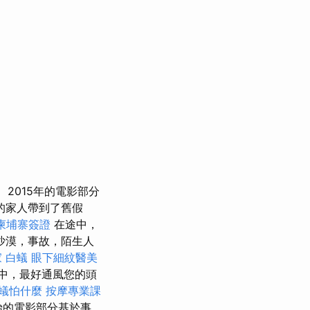
2015年的電影部分
的家人帶到了舊假
柬埔寨簽證
在途中，
沙漠，事故，陌生人
家
白蟻
眼下細紋醫美
中，最好通風您的頭
蟻怕什麼
按摩專業課
始的電影部分基於事