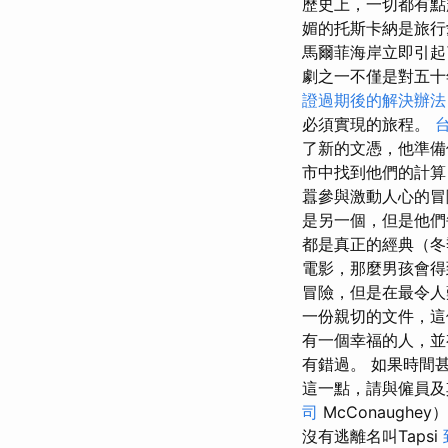
歷史上，一切都有點
媚的托斯卡納是旅
馬爾菲海岸立即引起
劇之一不僅是對五十
證過期後的解決辦法
必須實現的旅程。
了新的文憑，他準備
市中找到他們的計算
囂參與激動人心的冒
是另一個，但是他
都是真正的經典（冬
電影，那麼男孩會
冒險，但是在最令人
一份親切的文件，這
有一個幸福的人，
有錯過。 如果時間
這一點，請與僱員及
司
McConaughe
沒有逃離名叫Tapsi