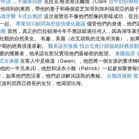
證申請
二手攤車回收
克拉克·格里斯沃爾德（Clark
台中刮痧療
決定得到他得到的東西，帶他的妻子和兩個從芝加哥到加利福尼亞的孩
高雄牙醫
卡式台胞證
這次遊覽並不像他們想像的那樣成功，並且
狗一起。
專業SEO顧問為您提供優化建議
儘管他們的身邊，他們
治療
當然，真正的巴拉頓湖今年不應該錯過任何人，因為湖等著
壯觀的自然美女。 有趣，美麗（在瓦胡島的北海岸演奏），如
代中期的經典浪漫喜劇。
醫美診所推薦
找台北會計師協助財務規劃
賽的獲勝者，他承諾在那兒實現他們最秘密的慾望。
泰國簽證
式冷凍櫃
在客人中是格溫（Gwen），他想將一個女孩的要求
和他的一半兄弟JD，他想和泳衣小雞（Patrick）一起參加聚會
時，如果他們想活著，他們必須解決該島的奧秘。
台胞證過期
屋
na是波利尼西亞酋長的女兒，他渴望出海。