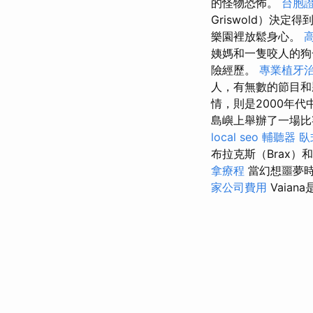
的怪物恐怖。
台胞
Griswold）
樂園裡放鬆身心。
姨媽和一隻咬人的
險經歷。
專業植牙
人，有無數的節目和
情，則是2000年
島嶼上舉辦了一場比
local seo
輔聽器
臥
布拉克斯（Brax）
拿療程
當幻想噩夢
家公司費用
Vaia