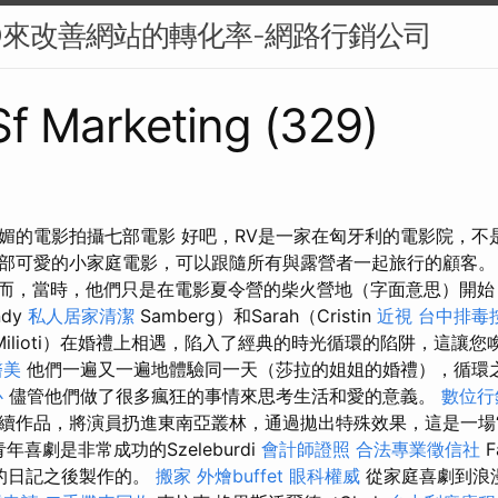
O來改善網站的轉化率-網路行銷公司
 Sf Marketing (329)
媚的電影拍攝七部電影 好吧，RV是一家在匈牙利的電影院，不
部可愛的小家庭電影，可以跟隨所有與露營者一起旅行的顧客
而，當時，他們只是在電影夏令營的柴火營地（字面意思）開
ndy
私人居家清潔
Samberg）和Sarah（Cristin
近視
台中排毒
Milioti）在婚禮上相遇，陷入了經典的時光循環的陷阱，這讓
醫美
他們一遍又一遍地體驗同一天（莎拉的姐姐的婚禮），循環
心
儘管他們做了很多瘋狂的事情來思考生活和愛的意義。
數位行
續作品，將演員扔進東南亞叢林，通過拋出特殊效果，這是一場“
y的青年喜劇是非常成功的Szeleburdi
會計師證照
合法專業徵信社
F
int的日記之後製作的。
搬家
外燴buffet
眼科權威
從家庭喜劇到浪