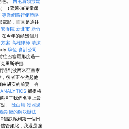
重角色。
西屯肩頸放鬆
）（薩姆·羅克韋爾
辦
專業網路行銷策略
部電影，而且是通往
。
安養院 新北市
新竹
市
在今年的頭幾個月
燴方案
高雄律師
清潔
dy
牌位
會計公司
a）前往巴塞羅那度過一
而克里斯蒂娜
們遇到波西米亞畫家
折點，後者正在激起他
僅由胡安的前妻，有
ANALYTICS
捕捉格
選擇了我們名單上最
茶點。
除白蟻
護照過
過期後的解決辦法
50個缺席到第一個日
儘管如此，我還是強