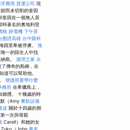
假牙費用
貨運公司
現
堅韌而未切割的奎因
和奎因在一個無人居
當時著名的奧地利登
價格
靜電機
下午茶
台胞證高雄
台中眼科
海因里希被俘虜。
推
在唯一的陌生人中找
亞納島。
護理之家 永
達了傳奇的島嶼，在
知道可以幫助他。
海。
辦護照要帶什麼
事務所
在希臘島上，
加婚禮。 十幾歲的時
舒默（Amy
餐飲設備
眼皮
關於十四歲的鄧
第一次與母親
薦
Carell）和她的女
Zuko（John
養老