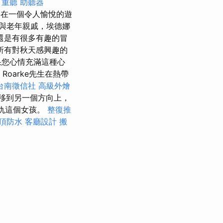
程
重聽 助聽器
子在一個令人愉悅的遊
與老年親戚，埃德娜
還是有很多有趣的冒
所有對秋天感興趣的
果您心情充滿這種心
Roarke先生在熱帶
台南徵信社
高級外燴
轉移到另一個方向上，
報仇這個女孩。
整復推
頂防水
客廳設計
搬