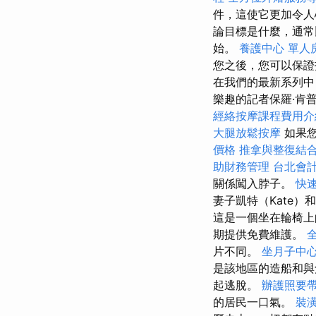
件，這使它更加令
論目標是什麼，通常
始。
養護中心 單人
您之後，您可以保證
在我們的最新系列中
樂趣的記者保羅·肯普（
經絡按摩課程費用
大腿放鬆按摩
如果您
價格
推拿與整復結
助財務管理
台北會
關係闖入脖子。
快
妻子凱特（Kate）
這是一個坐在輪椅上
期提供免費維護。
片不同。
坐月子中
是該地區的造船和與
起逃脫。
辦護照要
的居民一口氣。
裝