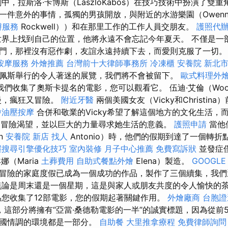
中，拉斯洛·卡博斯（LászlóKabos）在技巧技術中扮演了雙
一件意外的事情，孤獨的男孩開放，與附近的水游樂園（Owenn
辦服務
Rockwell））和在那里工作的工作人員交朋友。
護照代
界上找到自己的位置，他將永遠不會忘記今年夏天。 不僅是一
門，那裡沒有惡作劇，友誼永遠持續下去，而愛則克服了一切
按摩服務
外燴推薦
台灣前十大律師事務所
冷凍櫃
安養院 新北
佩斯舉行的令人著迷的展覽，我們將不會被留下。
歐式料理外
我們收集了奧斯卡提名的電影，您可以觀看它。 伍迪·艾倫（Woo
浪漫，瘋狂又冒險。
附近牙醫
兩個美國女友（Vicky和Christin
中油壓按摩
合併和敬業的Vicky希望了解這個地方的文化生活，
）獨特的冒險渴望，並以巨大的力量尋求她生活的意義。
護照申請
當他
n
安養院 新店
找人
Antonio）時，他們的假期到達了一個轉
握搜尋引擎優化技巧
室內裝修
月子中心推薦
免費寫訴狀
並發症
娜（Maria
土葬費用
自助式餐點外燴
Elena）製造。
GOOGLE 
冒險的家庭度假已成為一個成功的作品，製作了三個續集，我們
無論是周末還是一個星期，這是與家人或朋友共度的令人愉快的
您收集了12部電影，您的假期起著關鍵作用。
外燴廠商
台胞證
這部分將擁有“亞當·桑德勒電影的一半”的誠實標題，因為從前
異國情調的環境都是一部分。
自助餐
大里推拿療程
免費律師詢問