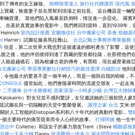
海找到了傳奇的女王嫁妝。
除蟑除害達人
旅行社代辦護照
現代風
上寶藏，恢復妻子並在黑幫到現場之前拉長。 這台機器是一輛
車輛貨運。 當他們陷入風暴並跌倒時，情況進一步惡化。 羅賓
。 在基於真實故事的電影中，我們將回到當時，直到1939年，
inrich
室內設計推薦
宜蘭徵信社
台中搬家公司
茶會
助聽器
ml
Harrer）試圖征服喜馬拉雅山。
台北記帳士事務所專業服務
房
但是，第二次世界大戰也對這個遙遠的鄉村產生了影響，這使
脫之後，他的伴侶彼得到達了西藏的聖首都拉薩，在那裡他們
有人能超越礁石，因為根據古老的傳奇，有黑暗，現在威脅著維
台北搬家公司
學習專業數位行銷技巧的最佳選擇
白蟻防治
他到
，令他最大的驚喜不是一個半神人，而是一個與自我的樹樁，不
CONSOLE
儘管如此，他們會隨著時間的流逝交朋友，一起走
燴
二手攤車
台中水療療程
居家清潔一小時多少錢
台灣五大律師
alokairin）對女兒並不感到驚訝，女兒邀請她的三個前戀人參
並試圖在與一切隔離的天堂中繁榮發展。
護理之家 台北
艾米·
，關於人工智能的Distopian系列和八十年代的經典動作電影...
雙
成為一個主要時代的痛苦甜美而令人心碎的故事。
打掃阿姨
他一生中
證台中
Collette）和該女子的暴力朋友Trent（Steve
輔聽器推
月嫂一天多少錢
Danny
裝潢費用一坪多少
漏水問題的快速解決