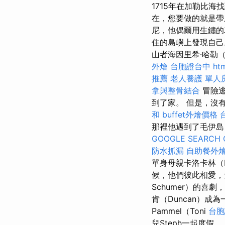
1715年在加勒比
在，您要做的就是帶
尼，他偶爾用生鏽的
住的島嶼上發現自己
山者海因里希·哈勒（He
外燴
台胞證台中
ht
推薦
老人養護 單人
拿與整骨結合
冒險逃
到了家。 但是，沒
和
buffet外燴價格
那裡他遇到了毛伊島
GOOGLE SEARCH 
防水抓漏
自助餐外
單身母親卡洛卡林（K
候，他們彼此相愛，
Schumer）的喜劇
肯（Duncan）
Pammel（Toni
台胞
兒Steph一起度假。