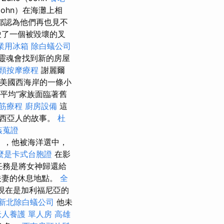
-John）在海灘上相
都認為他們再也見不
駕駛了一個被毀壞的叉
業用冰箱
除白蟻公司
靈魂會找到新的房屋
頸按摩療程
謝麗爾
在美國西海岸的一條小
“平均”家族面臨著舊
筋療程
廚房設備
這
尼西亞人的故事。
杜
姦蒐證
），他被海洋選中，
麼是卡式台胞證
在影
任務是將女神歸還給
夫妻的休息地點。
全
回，現在是加利福尼亞的
新北除白蟻公司
他未
老人養護 單人房
高雄