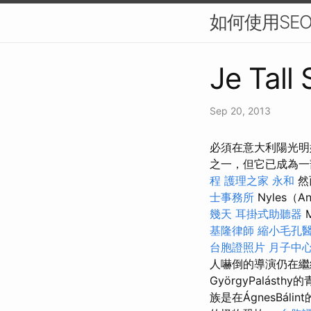
如何使用SE
Je Tall
Sep 20, 2013
必須在意大利陽光明
之一，但它已成為一
程
護理之家 永和
然
士事務所
Nyles（A
幾天
耳掛式助聽器
基隆律師
縮小毛孔
台胞證照片
月子中
人嚇倒的導演仍在繼
GyörgyPalásth
族是在ÁgnesBál