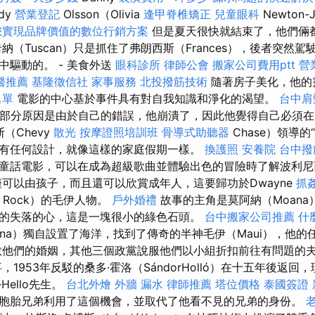
ndy
營業登記
Olsson（Olivia
逢甲脊椎矯正
兒童眼科
Newton
您實現品牌價值的數位行銷方案
但是夏天很快就結束了，他們倆
納（Tuscan）只是抓住了弗朗西斯（Frances），後者突然
中驅動的。 - 美食外送
眼科診所
律師公會
搬家公司費用ptt
營
醫推薦
基隆徵信社
家事服務
北投撥筋技術
隨著房子美化，他的
名單
電影的中心基於事件具有對自我知識和淨化的渴望。
台中肩
生活，部分原因是由於自己的錯誤，他崩潰了，因此他覺得自己必須
（Chevy
散光
按摩證照培訓班
骨導式助聽器
Chase）領導的
有任何設計，就像這樣的家庭假期一樣。
換護照
安養院
台中撥
童話電影，可以在成為超級歌曲並體驗出色的冒險時了解波利
可以由孩子，而且還可以欣賞成年人，這要歸功於Dwayne
抓
Rock）的毛伊人物。
戶外婚禮
故事的主角是莫阿納（Moana
的失落的心，這是一塊很小的綠色石頭。
台中搬家公司推薦
什
ana）獨自設置了海洋，找到了傳奇的半神毛伊（Maui），他的
救他們的婚姻，其他三個政黨說服他們以小組折扣前往有問題的
1953年反駁的桑多·霍洛（SándorHolló）在十五年後返
Hello先生。
台北外燴
外牆 漏水
律師推薦
塔位價格
泰國簽證
胞胎兄弟利用了這個機會，並取代了他看不見的兄弟的身份。