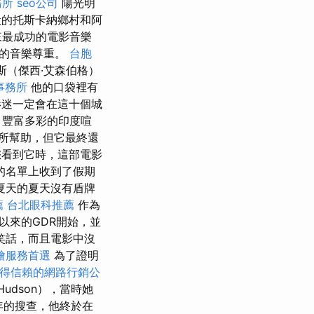
務所
seo公司
陽光明
的托斯卡納鄉村和阿
來最成功的電影音樂
奮的音樂尊重。
台胞
斯（傑西·艾森伯格）
事務所
他的口袋裡有
迷一定會在這十個城
，豐富多彩的印度喧
所幫助，但它最終還
您看到它時，這部電影
的名單上收到了假期
夏天的夏天沒有盾牌
薦
台北眼科推薦
作為
以來的GDR開始，並
笑話，而且電影中沒
燴服務首選
為了證明
得信賴的網路行銷公
Hudson），當時她
年的搜查，他終於在