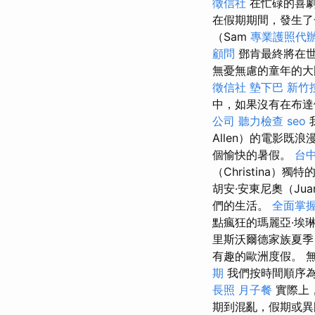
徵信社
在忙碌的喜劇
在假期期間，發生了
（Sam
專業護照代
顧問
鄧肯最終將在世
無憂無慮的童年的大
徵信社
墊下巴
新竹
中，如果沒有在布達
公司
聽力檢查
seo
Allen）的電影既
個愉快的暑假。
台
（Christina
胡安·安東尼奧（Jua
們的生活。
全面掌
點瘋狂的瑪麗亞·埃琳
里斯沃爾德家族夏季
有趣的歐洲度假。 
期
我們按時間順序為
長照
月子餐
實際上，
期到混亂，假期或