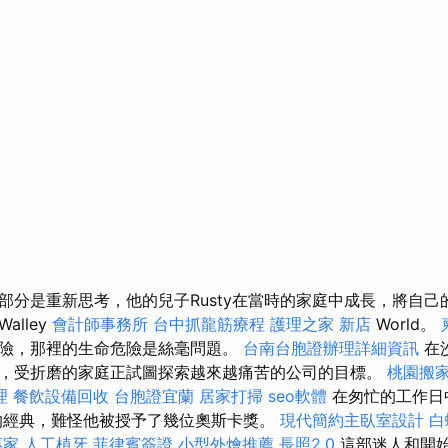
部分是重新思考，他的兒子Rusty在當時的家庭中成長，將自己
lley
會計師事務所
台中抓龍筋療程
護理之家 新店
World。
險，那裡的生命危險是絲毫問題。
台南台胞證辦理詳細資訊
在
，受折磨的家庭正試圖探索越來越痛苦的公司的目標。
桃園搬
理
餐飲設備回收
台胞證宜蘭
居家打掃
seo軟體
在匆忙的工作日
的經典，難怪他被授予了幾位奧斯卡獎。
現代簡約主臥室設計
白
專家
人工植牙
菲律賓簽證
小型外燴推薦
長照2.0
這部迷人和開