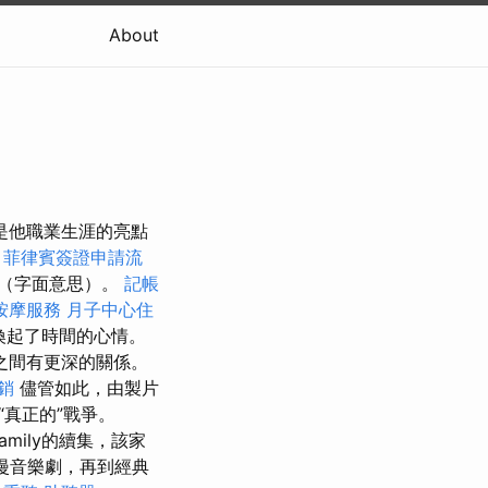
About
是他職業生涯的亮點
。
菲律賓簽證申請流
始（字面意思）。
記帳
按摩服務
月子中心住
您喚起了時間的心情。
之間有更深的關係。
銷
儘管如此，由製片
真正的”戰爭。
amily的續集，該家
漫音樂劇，再到經典