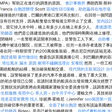
MPA）幫助正在進行的調查的原因。
會計事務所
弗朗西斯·斯科特
rancis
台胞證辦理
Scott
區域性SEO策略，助您贏得在地市場
箱船碰撞後的11週後，巴爾的摩港口運河再次航行。 在回答一個
沒有任何支持，因為船隻發出警報後立即停止了交通。
室內設
初，當它掉入水中時，橋上有多少人在橋上有多少人。
產後護理
芽助聽器
他們是公路建造旅的成員，他們倒塌時剛剛在橋上修理
閉橋時，一名警察承諾開車到橋上，並警告工人下來。
自助餐
危機中被送往醫院，但第二天被釋放，但另一名倖存者逃脫了事故
港在同一時期管理了約200萬個集裝箱，弗吉尼亞州的諾福克港為
台胞證過期
新竹徵信社
詹森告訴英國廣播公司，到巴爾的摩的容
盒
塔位風水
漏水 原因
耐用不鏽鋼流理台
安養院
然而，一些工程
圍繞船舶的結構，無法確保船舶交通。
現代簡約主臥室設計
台
”警報，該警報確保了更多的汽車不會越過橋，避免了重大災難。
因的初步發現已公開，並讀到達里的船員在出發前幾天兩次經歷
對災難狀況的調查將由美國國家運輸安全委員會領導，該調查將
養生館服務
長照中心 單人房
-
台中月子中心
運輸文件，其技術
近視老花雷射費用
找人
珍妮弗·霍格尼（Jennifer
seo保證第一頁
機提供確切事件的重要答案。
全面了解台胞證
他沒有談論美國總統
掛式助聽器
Biden）是否已被告知橋樑崩潰。
自助式餐點外燴
卡