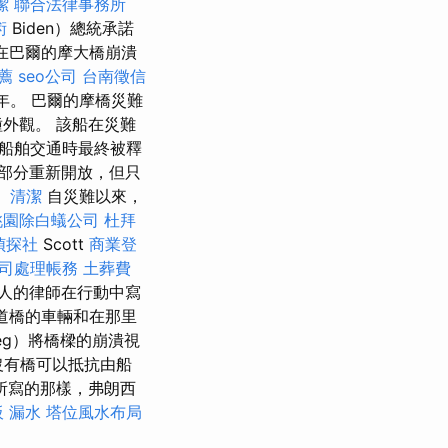
潔
聯合法律事務所
術
Biden）總統承諾
，在巴爾的摩大橋崩潰
薦
seo公司
台南徵信
年。 巴爾的摩橋災難
外觀。 該船在災難
船舶交通時最終被釋
部分重新開放，但只
。
清潔
自災難以來，
桃園除白蟻公司
杜拜
偵探社
Scott
商業登
司處理帳務
土葬費
人的律師在行動中寫
道橋的車輛和在那里
gieg）將橋樑的崩潰視
有橋可以抵抗由船​​
所寫的那樣，弗朗西
 漏水
塔位風水布局