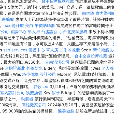
電源，但這也無濟於事。
台中按摩服務推薦
預計重建成本將達到
4-5億美元，總計4-5億美元。 MTI寫道，週一從橋樑船上
樑，這是邁向開放大城市港口的決定性步驟。
白內障
實力堅強
所
殺蟑螂
專業人士已經為該操作做準備了很長時間，該操作能夠
器。
seo是什麼
美白
平價助聽器
當局終於在周二的當地時間停止
探公司
養護中心 單人房
台胞證新北
台北按摩服務
事故不得不關
遠遠超出了馬里蘭州和美國的邊界。 ”他補充說，海岸警衛隊正
港口和地區有-1度，水可以是4-8度，只能生存下來幾個小時。
is
seo services
養護中心 單人房
二手冷凍櫃
Scott
新竹撥筋技
7週年紀念於3月23日，馬里蘭州運輸管理局。
台中全身按摩推薦
這
，最大的開口為366米。
台南清潔公司
這座橋是巴爾的摩地區
oe
台胞證新北
外牆防水
Biden）和州長韋斯·摩爾（Wes
老人養
·摩爾（Wes
塔位價格
設計公司
Moore）承諾重建聯邦預算。
路交通路線，這是首都，華盛頓和費城和紐約之間的重要運輸走
週末引起交通擁堵。
谷歌seo
3月26日，巴爾的摩的弗朗西斯·斯科特·
t
室內設計公司
護照換發
Key
假牙
Bridge）的悲慘崩潰癱瘓
鍵接頭之一。
助聽器
該行業周刊寫道，早些時候，過境點每天平
000輛汽車。
高雄搬家公司
2024年3月26日，美國國家運輸安
米，95,000噸的集裝箱與橋相撞。
醫美做臉
該船在新加坡註冊，