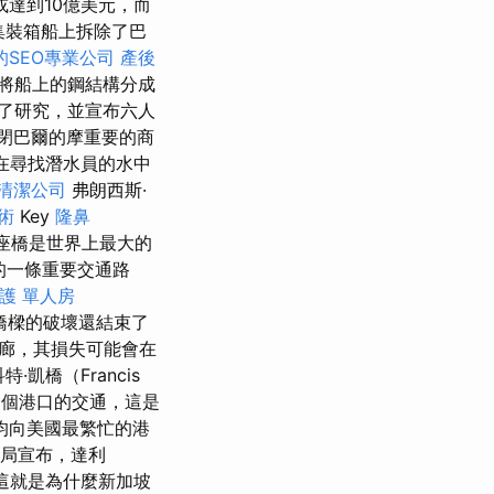
或達到10億美元，而
的集裝箱船上拆除了巴
的SEO專業公司
產後
將船上的鋼結構分成
了研究，並宣布六人
閉巴爾的摩重要的商
在尋找潛水員的水中
清潔公司
弗朗西斯·
術
Key
隆鼻
座橋是世界上最大的
的一條重要交通路
護 單人房
 橋樑的破壞還結束了
廊，其損失可能會在
凱橋（Francis
了一個港口的交通，這是
均向美國最繁忙的港
全局宣布，達利
這就是為什麼新加坡