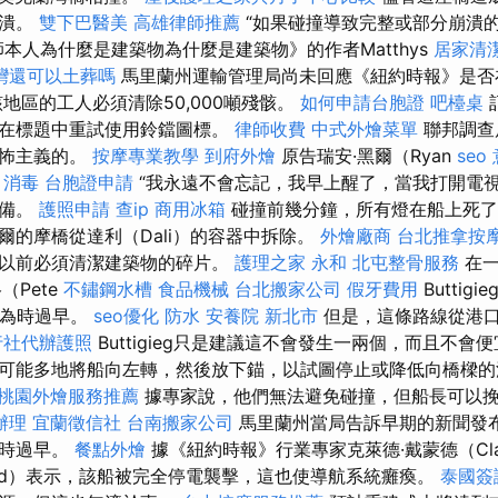
崩潰。
雙下巴醫美
高雄律師推薦
“如果碰撞導致完整或部分崩潰
本人為什麼是建築物為什麼是建築物》的作者Matthys
居家清潔
灣還可以土葬嗎
馬里蘭州運輸管理局尚未回應《紐約時報》是否
地區的工人必須清除50,000噸殘骸。
如何申請台胞證
吧檯桌
請在標題中重試使用鈴鐺圖標。
律師收費
中式外燴菜單
聯邦調查
恐怖主義的。
按摩專業教學
到府外燴
原告瑞安·黑爾（Ryan
seo
。
消毒
台胞證申請
“我永遠不會忘記，我早上醒了，當我打開電
準備。
護照申請
查ip
商用冰箱
碰撞前幾分鐘，所有燈在船上死了
爾的摩橋從達利（Dali）的容器中拆除。
外燴廠商
台北推拿按
像以前必須清潔建築物的碎片。
護理之家 永和
北屯整骨服務
在
（Pete
不鏽鋼水槽
食品機械
台北搬家公司
假牙費用
Butti
還為時過早。
seo優化
防水
安養院 新北市
但是，這條路線從港
行社代辦護照
Buttigieg只是建議這不會發生一兩個，而且不會
可能多地將船向左轉，然後放下錨，以試圖停止或降低向橋樑
桃園外燴服務推薦
據專家說，他們無法避免碰撞，但船長可以
辦理
宜蘭徵信社
台南搬家公司
馬里蘭州當局告訴早期的新聞發
為時過早。
餐點外燴
據《紐約時報》行業專家克萊德·戴蒙德（Cl
ond）表示，該船被完全停電襲擊，這也使導航系統癱瘓。
泰國簽