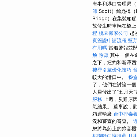
海事和港口管理局（
師
Scott）鑰匙橋（F
Bridge）在集裝
故發生時車輛在橋上
程
桃園搬家公司
起
賓簽證申請流程
藍
有用嗎
當船警報並關
燴
除蟲
其中一個在
之下，紐約和新澤西
搜尋引擎優化技巧
較大的港口中。
餐
了，他們在討論一個
人員發出了“五月天
服務
上週，災難原
氣結果。 董事說，
箱運輸廠
台中排毒
況和審查的審查。
您將為船上的錄音
桃園除白蟻推薦
耳