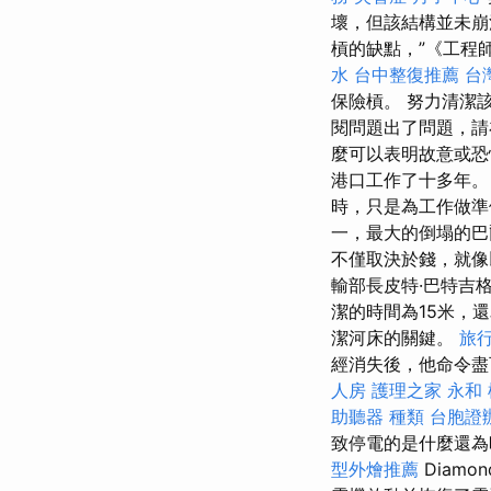
壞，但該結構並未
槓的缺點，”《工程師
水
台中整復推薦
台
保險槓。 努力清潔該
閱問題出了問題，
麼可以表明故意或
港口工作了十多年
時，只是為工作做
一，最大的倒塌的巴
不僅取決於錢，就
輸部長皮特·巴特吉格
潔的時間為15米，
潔河床的關鍵。
旅
經消失後，他命令盡
人房
護理之家 永和
助聽器 種類
台胞證
致停電的是什麼還
型外燴推薦
Diam