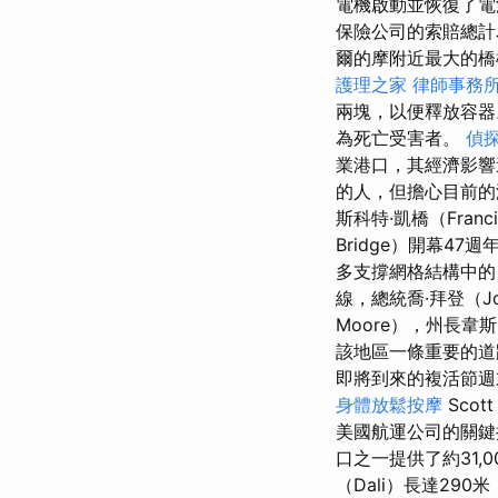
電機啟動並恢復了
保險公司的索賠總計為
爾的摩附近最大的橋
護理之家
律師事務
兩塊，以便釋放容
為死亡受害者。
偵
業港口，其經濟影響
的人，但擔心目前的
斯科特·凱橋（Franc
Bridge）開幕4
多支撐網格結構中的
線，總統喬·拜登（J
Moore），州長韋斯
該地區一條重要的道
即將到來的複活節
身體放鬆按摩
Scot
美國航運公司的關
口之一提供了約31,
（Dali）長達290