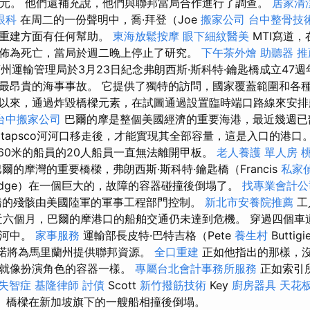
美元。 他們還補充說，他們與聯邦當局合作進行了調查。
居家清
眼科
在周二的一份聲明中，喬·拜登（Joe
搬家公司
台中整骨技
和重建方面有任何幫助。
東海放鬆按摩
眼下細紋醫美
MTI寫道
佈為死亡，當局於週二晚上停止了研究。
下午茶外燴
助聽器 推
州運輸管理局於3月23日紀念弗朗西斯·斯科特·鑰匙橋成立47週
最昂貴的海事事故。 它提供了獨特的訪問，國家覆蓋範圍和各種
以來，通過炸毀橋樑元素，在試圖通過設置臨時端口路線來安排
台中搬家公司
巴爾的摩是整個美國經濟的重要海港，最近幾週已
atapsco河河口移走後，才能實現其全部容量，這是入口的港口
約60米的船員的20人船員一直無法離開甲板。
老人養護 單人房
的摩灣的重要橋樑，弗朗西斯·斯科特·鑰匙橋（Francis
私家
ridge）在一個巨大的，故障的容器碰撞後倒塌了。
找專業會計公
橋的殘骸由美國陸軍的軍事工程部門控制。
新北市安養院推薦
工
近六個月，巴爾的摩港口的船舶交通仍未達到危機。 穿過四個車
入河中。
家事服務
運輸部長皮特·巴特吉格（Pete
養生村
Butti
承諾將為馬里蘭州提供聯邦資源。
全口重建
正如他指出的那樣，沒
，就像扮演角色的容器一樣。
專屬台北會計事務所服務
正如索引
失智症
基隆律師
討債
Scott
新竹撥筋技術
Key
廚房器具
天花板
ge）橋樑在新加坡旗下的一艘船相撞後倒塌。