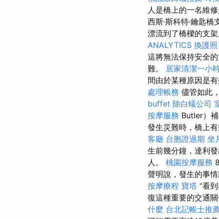
人是橋上的一名維修
西斯·斯科特·鑰匙
漂流到了橋樑的支架
ANALYTICS
換護照
這將無法保持安全
難。
居家清潔一小
間由於某種原因是有
處理帳務
儘管如此，
buffet
除白蟻公司
按摩服務
Butle
發生災難時，橋上有
客廳
台胞證過期
坐
生前幾分鐘，達利發
人。
桃園按摩服務
聲明說，發生的事情
按摩療程
寶塔
“看
復這種重要的交通關
什麼
台北記帳士推