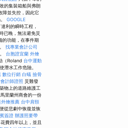
敗的集裝箱船與弗朗
現故障並失控，因此它
塌。
GOOGLE
了達利的瞬時工程，
時已晚，無法避免災
備的功能，在事件期
始。
找專業會計公司
查。
台胞證宜蘭
外燴
Roland
台中運動
這使潛水工作危險。
薦
數位行銷
白蟻
撿骨
會計師證照
災難發
築物上的道路維護工
 馬里蘭州商會的一份
桌外燴推薦
台中肩頸
便從悲劇中恢復並恢
賓簽證
辦護照要帶
將花費四年以上，並且