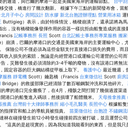
個重要的通道，與巴爾的摩港一起是美國東海岸的運輸節點。
台中刮
移交後，橋進行了幾次翻新。 根據下午三點的新聞發布會，當
台北月子中心
房間設計
防水膠
新北台胞證辦理點
營業用冰箱
運
正
Buttigieg）表示，由於特殊情況，橋樑崩潰了，還承諾將為
指出，沒有橋樑能像發揮作用的容器一樣抗拒由船隻造成的直接
ancis
記帳事務所
長照
Scott
台北記帳士事務所專業服務
搬家
dge）崩潰，巴爾的摩港口的交通是美國東海岸的主要運輸中心，
。 保險公司不僅必須為這些金額支付直接港口損失的費用，而
其收入損失的索賠，無論是向經營港口或運輸公司運營的公司
公告，災難發生後必須清除約3-4千噸的廢物，沒有該港口將無
3日，固定容器的巨大鋼結構從甲板上取下。
養護中心
最近幾週，
摩服務
靜電機
Scott）鑰匙橋（Francis
台東徵信社
Scott
廚房
用
Bridge）的救援部隊已經清除了數百噸鋼製沖洗和其他碎片。
的摩的港口完全癱瘓了，在4月，殘骸之間打開了幾個過渡渠道
離開港口的船隻進入碼頭，然後損壞了船體幾米。
天母推拿推薦
器推薦
台灣前十大律師事務所
縮小毛孔醫美
長照中心
根據船隻
的指揮官和船上的導航員被指責。
苗栗徵信社
台胞證
不鏽鋼流
達林在碰撞發生前12小時發生碰撞前四次被打破，並且運營公
。 “這真的是超現實的，因為我知道我能看到的東西，但是我