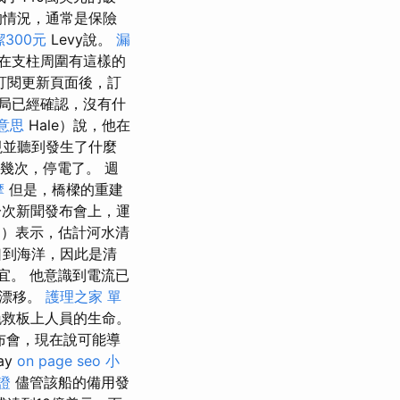
的情況，通常是保險
300元
Levy說。
漏
在支柱周圍有這樣的
訂閱更新頁面後，訂
局已經確認，沒有什
 意思
Hale）說，他在
視並聽到發生了什麼
幾次，停電了。 週
摩
但是，橋樑的重建
一次新聞發布會上，運
gieg）表示，估計河水清
口到海洋，因此是清
便宜。 他意識到電流已
的漂移。
護理之家 單
挽救板上人員的生命。
布會，現在說可能導
ay
on page seo
小
證
儘管該船的備用發