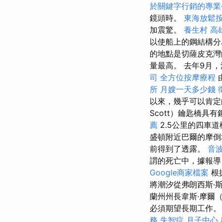
於關鍵字行銷的專業
鏡頭時。
東海放鬆
加震驚。
養生村
高
以使船上的鋼結構
的地點是切薩皮克灣
量最高。 去年9月
司
全方位按摩療程
所
月嫂一天多少錢
以來，幾乎可以肯
Scott）鑰匙橋
薦
2.5公里的四車
盛頓附近巴爾的摩倒
前得到了透露。
音
謂的死亡中，據報導
Google商家檔案
根
將潮汐從弗朗西斯·
蘭州州長韋斯·摩爾（
必須期望長期工作。
務
失智症
月子中心