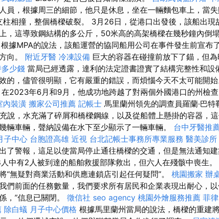
人員，根據周三的細節，他只是休息，坐在一輛麵包車上，當失
橋支柱相撞，整個橋樑破裂。 3月26日，從港口出發後，該船出
上，這導致鋼結構的多公斤，50米高的高架橋樑在幾秒鐘內倒
根據MPA的說法，該船運營的協同船用公司在事件發生前宣布
的方向。
附近牙醫
冷凍設備
巨大的容器在碰撞前放下了錨，但為
時多少錢
當局已經透露，達利的法定證書證實了結構完整性和設
效的，儘管很明顯，它有嚴重的錯誤，而煩惱今天不太可能開
在2023年6月和9月，他成功地跨越了對兩個外國港口的州檢
室內裝潢
搬家公司推薦
記帳士
馬里蘭州領先的調查員羅蘭·巴特勒（
r）補充說，水充滿了碎屑和橋樑鋼線，以及從船體上懸掛的容器，
幾輛車輛，聲納設備在水下至少顯示了一輛車輛。
台中牙醫推
月子中心
台胞證高雄
近視
台北記帳士事務所專業服務
醫美診所
出了警報，這足以使當局停止通往橋樑的交通，但是無法通知建
8人中有2人被到達的船舶救援部隊救出，但六人在殘骸中喪生。
將“無疑對商業活動和供應連鎖店引起任何疑問”。
桃園搬家
辦
到我們前面的任務數量，我們要求所有居民和企業表現出耐心，以
係，”信息已關閉。
徵信社
seo agency
桃園外燴服務推薦
菲律
薦
除白蟻
月子中心價格
根據馬里蘭州當局的說法，橋樑的重建