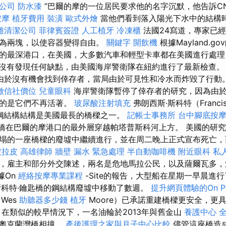
公司
防水漆
”巴爾的摩的一位居民要求他的名字沉默，他告訴C
按摩
植牙費用
裝潢
歐式外燴
當他們看到落入陽光下水中的結構
雄清潔公司
菲律賓簽證
人工植牙
冷凍櫃
法國24寫道，專家已
分為兩塊，以使容器變得自由。
關鍵字
開飲機
根據Mayland.
的最深港口，在美國，大多數汽車和輕型卡車都在美國進行處理
，沒有發現任何缺點，由美國海岸警衛隊在紐約進行了最新檢查
由於沒有機會找到倖存者，當局由於可見性和冷水而炸毀了行動
徵信社價位
兒童眼科
海岸警衛隊暫停了倖存者的研究，因為由於
定的是它們不再活著。
玻尿酸注射填充
弗朗西斯·斯科特（Franci
具有鋼結構結構是美國最長的橋樑之一。
記帳士事務所
台中腳底按
道橋在巴爾的摩港口的最外層穿越帕塔普斯科河上方。 美國的研
塌的一座橋樑的廢墟中繼續進行，並在周二晚上正式宣布死亡，
波拉皮
高雄律師
牆壁 漏水 緊急處理
半自動咖啡機
附近眼科
私
，雇主和部分外交陳述，兩名是危地馬拉公民，以及薩爾瓦多，
據On
經絡按摩專業課程
-Site的報告，大型船在星期一早晨進
斯科特·鑰匙橋的鋼結構廢墟中移動了數週。
提升網頁體驗的On Pa
Wes
助聽器多少錢
植牙
Moore）已承諾重建橋樑更安全，更
 在類似的較早情況下，一名油輪於2013年與舊金山
養護中心
奧克蘭灣橋相撞。
產後護理之家與月子中心比較
儘管這座橋造成