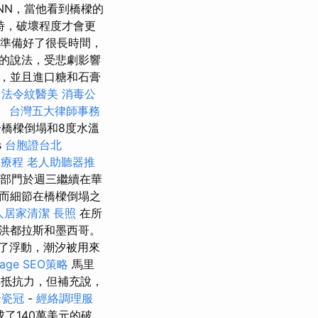
NN，當他看到橋樑的
時，破壞程度才會更
經準備好了很長時間，
gov的說法，受悲劇影響
，並且進口糖和石膏
。
法令紋醫美
消毒公
。
台灣五大律師事務
橋樑倒塌和8度水溫
s
台胞證台北
摩療程
老人助聽器推
究部門於週三繼續在華
而細節在橋樑倒塌之
人居家清潔
長照
在所
洪都拉斯和墨西哥。
行了浮動，潮汐被用來
ge SEO策略
馬里
具抵抗力，但補充說，
全瓷冠
-
經絡調理服
了140萬美元的破