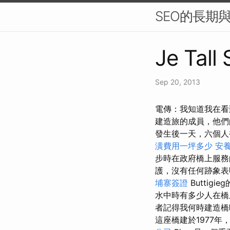
SEO的長期
Je Tall
Sep 20, 2013
電傳：我知道我在看
建造旅的成員，他們
發生後一天，六個人
潢費用一坪多少
安養
步時在政府橋上服
護，沒有任何跡象表
埔寨簽證
Butti
水中時有多少人在
者記得我何時建造
這座橋建於1977年，穿