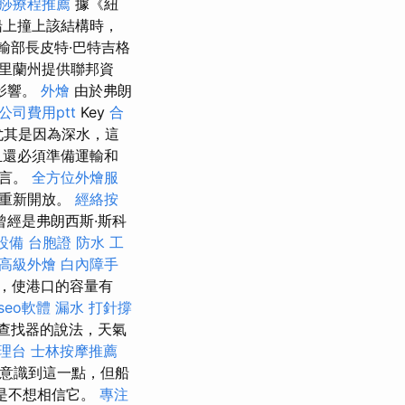
痧療程推薦
據《紐
船上撞上該結構時，
輸部長皮特·巴特吉格
馬里蘭州提供聯邦資
影響。
外燴
由於弗朗
公司費用ptt
Key
合
尤其是因為深水，這
且還必須準備運輸和
而言。
全方位外燴服
法重新開放。
經絡按
曾經是弗朗西斯·斯科
設備
台胞證
防水 工
高級外燴
白內障手
，使港口的容量有
seo軟體
漏水 打針撐
查找器的說法，天氣
理台
士林按摩推薦
司意識到這一點，但船
只是不想相信它。
專注