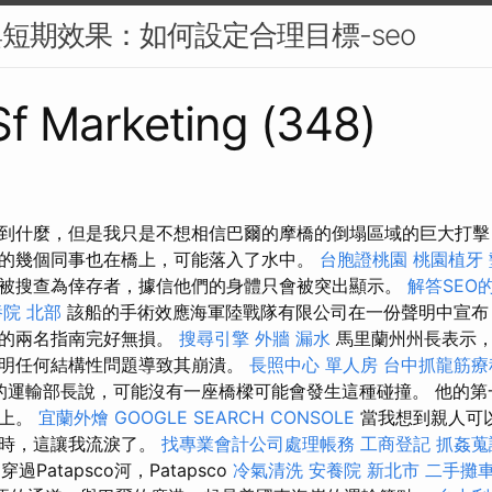
與短期效果：如何設定合理目標-seo
 Sf Marketing (348)
到什麼，但是我只是不想相信巴爾的摩橋的倒塌區域的巨大打擊
的幾個同事也在橋上，可能落入了水中。
台胞證桃園
桃園植牙
被搜查為倖存者，據信他們的身體只會被突出顯示。
解答SEO
院 北部
該船的手術效應海軍陸戰隊有限公司在一份聲明中宣布
務的兩名指南完好無損。
搜尋引擎
外牆 漏水
馬里蘭州州長表示，
明任何結構性問題導致其崩潰。
長照中心 單人房
台中抓龍筋
gieg的運輸部長說，可能沒有一座橋樑可能會發生這種碰撞。 他的
橋上。
宜蘭外燴
GOOGLE SEARCH CONSOLE
當我想到親人可
橋時，這讓我流淚了。
找專業會計公司處理帳務
工商登記
抓姦蒐
過Patapsco河，Patapsco
冷氣清洗
安養院 新北市
二手攤