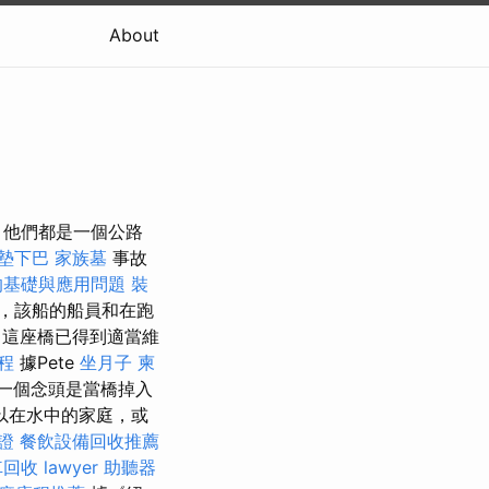
About
 他們都是一個公路
墊下巴
家族墓
事故
的基礎與應用問題
裝
，該船的船員和在跑
這座橋已得到適當維
療程
據Pete
坐月子
柬
第一個念頭是當橋掉入
以在水中的家庭，或
證
餐飲設備回收推薦
車回收
lawyer
助聽器