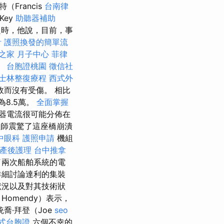
（Francis
台南律
Key
助聽器補助
問題時，他說，目前，事
計
護照換發的簡單流
之家 月子中心
菲律
。
台胞證桃園
徵信社
士林整復療程
西式外
而沒有受傷。 相比
8.5萬。
全面掌握
器電流很可能分佈在
師震驚了這座橋崩潰
中眼科
護照申請
機組
產後護理
台中推拿
了兩次船舶系統的電
詳細討論達利的集裝
狀況以及對其技術狀
Homendy）表示，
喬·拜登（Joe
seo
式台胞證
六個不幸的