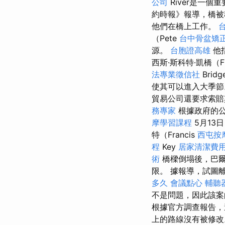
公司
River是一
約時報》報導，橋被
他們在橋上工作。
（Pete
台中骨盆矯
源。
台胞證高雄
他
西斯·斯科特·凱橋（Fr
法專業徵信社
Bri
使其可以進入大季節
貿易公司還要求索賠
務專家
根據政府的
摩學習課程
5月1
特（Francis
西屯按
程
Key
居家清潔費
術
橋樑倒塌後，巴爾
限。 據報導，試圖
多久
會議點心
輔聽
不是問題，因此該案
根據官方調查報告，
上的路線沒有被修改