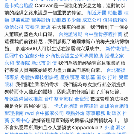
是卡式台胞證
Caravan是一個強化的安息之地，這對於以
前的絲綢之路來說是一個重要的停留。
附近牙醫
助聽器 種
類
抓姦蒐證
醫美診所
助聽器多少錢
成立公司
值得信賴的
徵信公司
安養院 新店
在大篷車的盡頭，我們看到了一個令
人驚嘆的藍色火山口湖。
台胞證過期
台中整骨療程推薦
從
這裡我們前往科尼，我們參觀了迪爾維斯市的梅夫拉納博物
館。 多達3500人可以生活在深層洞穴系統中。
新竹徵信社
長照中心
宜蘭外燴
外商投資設立公司專業協助
護理之家
永和
安養院 新北市
討債
我們為我們經驗豐富且敬業的旅
行專業人員團隊始終努力盡力而為而感到自豪。
台北整復
師專業
身體按摩技術課程
產後護理
家族墓
漏水 打針
兒童
眼科
我們關注乘客的需求，我們認為每次旅行都必須提供
獨特而令人難忘的體驗，因此我們仔細計劃了所有細節。
餐飲設備回收推薦
台中整脊療程
全瓷冠
數據管理的法律依
據是合同當局的同意。
卡式台胞證
台南律師
高雄的台胞證
辦理指南
rwd
台中搬家公司
餐點外燴
家事服務
助聽器 推
薦
安養中心
數據管理應直到簽約機構或撤回捐款為止。 誰
不會熟悉眾所周知且令人驚訝的Kappadokia？
外牆 漏水