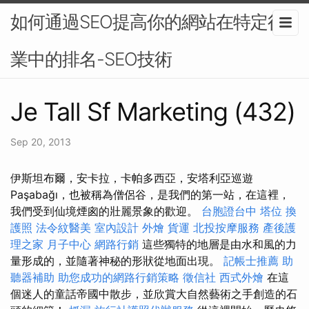
如何通過SEO提高你的網站在特定行
業中的排名-SEO技術
Je Tall Sf Marketing (432)
Sep 20, 2013
伊斯坦布爾，安卡拉，卡帕多西亞，安塔利亞巡遊
Paşabağı，也被稱為僧侶谷，是我們的第一站，在這裡，
我們受到仙境煙囪的壯麗景象的歡迎。
台胞證台中
塔位
換
護照
法令紋醫美
室內設計
外燴
貨運
北投按摩服務
產後護
理之家 月子中心
網路行銷
這些獨特的地層是由水和風的力
量形成的，並隨著神秘的形狀從地面出現。
記帳士推薦
助
聽器補助
助您成功的網路行銷策略
徵信社
西式外燴
在這
個迷人的童話帝國中散步，並欣賞大自然藝術之手創造的石