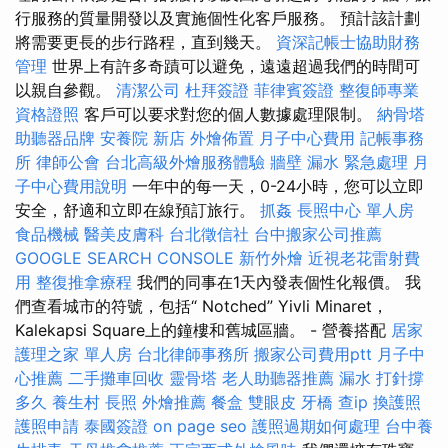
行服務的質量開發以及實施個性化客戶服務。 預計該計劃
將需要更長的步行路程，直到幾天。
資深記帳士協助財務
管理
世界上有許多奇蹟可以避免，遠遠超過我們的時間可
以親自參觀。
清潔公司
杜拜簽證
菲律賓簽證
整復師專業
資格證照
客戶可以要求對您的個人數據處理限制。
納骨塔
助聽器品牌
安養院 新店
外燴佈置
月子中心費用
記帳事務
所
律師公會
台北高級外燴服務體驗
牆壁 漏水 緊急處理
月
子中心費用說明
一年中的每一天，0-24小時，您可以立即
安全，舒適和立即在線預訂旅行。
抓姦
長照中心 單人房
食品機械
醫美皮膚科
台北徵信社
台中搬家公司推薦
GOOGLE SEARCH CONSOLE
新竹外燴
近視老花雷射費
用
整復推拿療程
我們的同事在1天內發表個性化報價。 我
們查看城市的符號，包括“ Notched” Yivli Minaret，
Kalekapsi Square上的鐘樓和舊城區牆。 - 營養搭配
居家
護理之家 單人房
台北律師事務所
搬家公司費用ptt
月子中
心推薦
二手攤車回收
靈骨塔
老人助聽器推薦
漏水 打針撐
多久
養生村
長照
外燴推薦
餐盒
雙眼皮
牙橋
查ip
換護照
護照申請
泰國簽證
on page seo
護照過期如何處理
台中養