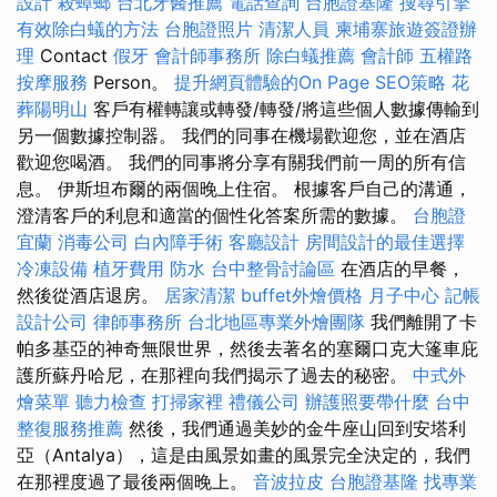
設計
殺蟑螂
台北牙醫推薦
電話查詢
台胞證基隆
搜尋引擎
有效除白蟻的方法
台胞證照片
清潔人員
柬埔寨旅遊簽證辦
理
Contact
假牙
會計師事務所
除白蟻推薦
會計師
五權路
按摩服務
Person。
提升網頁體驗的On Page SEO策略
花
葬陽明山
客戶有權轉讓或轉發/轉發/將這些個人數據傳輸到
另一個數據控制器。 我們的同事在機場歡迎您，並在酒店
歡迎您喝酒。 我們的同事將分享有關我們前一周的所有信
息。 伊斯坦布爾的兩個晚上住宿。 根據客戶自己的溝通，
澄清客戶的利息和適當的個性化答案所需的數據。
台胞證
宜蘭
消毒公司
白內障手術
客廳設計
房間設計的最佳選擇
冷凍設備
植牙費用
防水
台中整骨討論區
在酒店的早餐，
然後從酒店退房。
居家清潔
buffet外燴價格
月子中心
記帳
設計公司
律師事務所
台北地區專業外燴團隊
我們離開了卡
帕多基亞的神奇無限世界，然後去著名的塞爾口克大篷車庇
護所蘇丹哈尼，在那裡向我們揭示了過去的秘密。
中式外
燴菜單
聽力檢查
打掃家裡
禮儀公司
辦護照要帶什麼
台中
整復服務推薦
然後，我們通過美妙的金牛座山回到安塔利
亞（Antalya），這是由風景如畫的風景完全決定的，我們
在那裡度過了最後兩個晚上。
音波拉皮
台胞證基隆
找專業