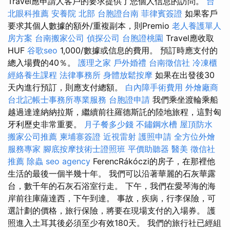
Travel應申請人客戶的要求提供了您個人信息的訪問。
台
北眼科推薦
安養院 北部
台胞證台南
菲律賓簽證
如果客戶
要求其個人數據的額外/重複副本，則Premio
老人養護單人
房方案
台南搬家公司
偵探公司
台胞證桃園
Travel應收取
HUF
谷歌seo
1,000/數據或信息的費用。 預訂時應支付的
總入場費的40％。
護理之家
戶外婚禮
台南徵信社
冷凍櫃
經絡養生課程
法律事務所
身體放鬆按摩
如果在出發後30
天內進行預訂，則應支付總額。
白內障手術費用
外燴廠商
台北記帳士事務所專業服務
台胞證申請
我們乘坐渡輪乘船
越過達達納納拉斯，繼續前往羅德斯託的陸地旅程，這對匈
牙利歷史非常重要。
月子餐多少錢
不鏽鋼水槽
屋頂防水
搬家公司推薦
柬埔寨簽證
近視雷射
護照申請
全方位外燴
服務專家
腳底按摩技術士證照班
平價助聽器
醫美
徵信社
推薦
除蟲
seo agency
FerencRákóczi的房子，在那裡他
生活的最後一個半幾十年。 我們可以沿著華麗的石灰華露
台，數千年的石灰石浴室行走。 下午，我們在愛琴海的海
岸前往庫薩達西，下午到達。 事故，疾病，行李保險，可
選計劃的價格，旅行保險，將要在現場支付的入場券。 護
照進入土耳其後必須至少有效180天。 我們的旅行社已經組