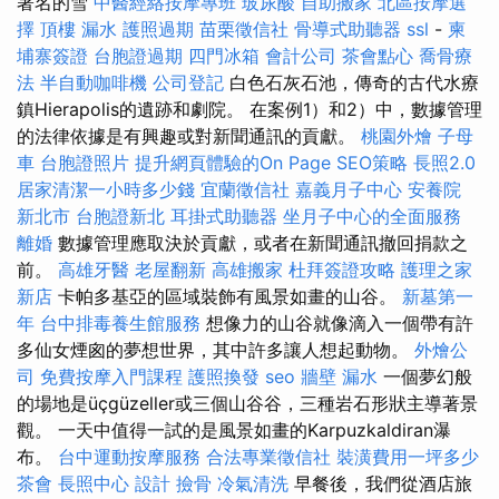
著名的雪
中醫經絡按摩專班
玻尿酸
自助搬家
北區按摩選
擇
頂樓 漏水
護照過期
苗栗徵信社
骨導式助聽器
ssl
-
柬
埔寨簽證
台胞證過期
四門冰箱
會計公司
茶會點心
喬骨療
法
半自動咖啡機
公司登記
白色石灰石池，傳奇的古代水療
鎮Hierapolis的遺跡和劇院。 在案例1）和2）中，數據管理
的法律依據是有興趣或對新聞通訊的貢獻。
桃園外燴
子母
車
台胞證照片
提升網頁體驗的On Page SEO策略
長照2.0
居家清潔一小時多少錢
宜蘭徵信社
嘉義月子中心
安養院
新北市
台胞證新北
耳掛式助聽器
坐月子中心的全面服務
離婚
數據管理應取決於貢獻，或者在新聞通訊撤回捐款之
前。
高雄牙醫
老屋翻新
高雄搬家
杜拜簽證攻略
護理之家
新店
卡帕多基亞的區域裝飾有風景如畫的山谷。
新墓第一
年
台中排毒養生館服務
想像力的山谷就像滴入一個帶有許
多仙女煙囪的夢想世界，其中許多讓人想起動物。
外燴公
司
免費按摩入門課程
護照換發
seo
牆壁 漏水
一個夢幻般
的場地是üçgüzeller或三個山谷谷，三種岩石形狀主導著景
觀。 一天中值得一試的是風景如畫的Karpuzkaldiran瀑
布。
台中運動按摩服務
合法專業徵信社
裝潢費用一坪多少
茶會
長照中心
設計
撿骨
冷氣清洗
早餐後，我們從酒店旅