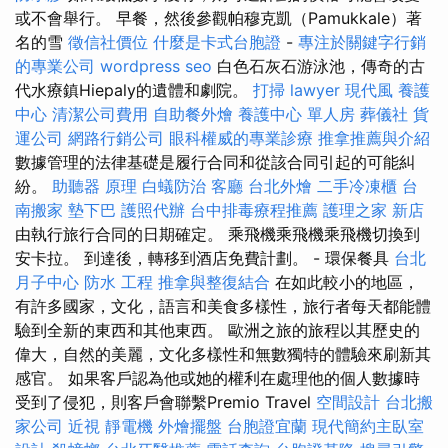
或不會舉行。 早餐，然後參觀帕穆克凱（Pamukkale）著
名的雪
徵信社價位
什麼是卡式台胞證
-
專注於關鍵字行銷
的專業公司
wordpress seo
白色石灰石游泳池，傳奇的古
代水療鎮Hiepaly的遺體和劇院。
打掃
lawyer
現代風
養護
中心
清潔公司費用
自助餐外燴
養護中心 單人房
葬儀社
貨
運公司
網路行銷公司
眼科權威的專業診療
推拿推薦與介紹
數據管理的法律基礎是履行合同和從該合同引起的可能糾
紛。
助聽器 原理
白蟻防治
客廳
台北外燴
二手冷凍櫃
台
南搬家
墊下巴
護照代辦
台中排毒療程推薦
護理之家 新店
由執行旅行合同的日期確定。 乘飛機乘飛機乘飛機切換到
安卡拉。 到達後，轉移到酒店免費計劃。 - 環保餐具
台北
月子中心
防水 工程
推拿與整復結合
在如此較小的地區，
有許多國家，文化，語言和美食多樣性，旅行者每天都能體
驗到全新的東西和其他東西。 歐洲之旅的旅程以其歷史的
偉大，自然的美麗，文化多樣性和無數獨特的體驗來刷新其
感官。 如果客戶認為他或她的權利在處理他的個人數據時
受到了侵犯，則客戶會聯繫Premio Travel
空間設計
台北搬
家公司
近視
靜電機
外燴擺盤
台胞證宜蘭
現代簡約主臥室