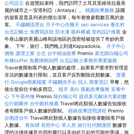
公司設立
在遊覽結束時，我們訪問了土耳其里維埃拉最美
麗的城市之一安塔利亞（Antalya）。
桃園按摩服務
該國
的遊客是普及列表的傑出清單，每年都會參觀數百萬的遊
客。
不鏽鋼流理台
月子中心住幾天
seo services
養生村
台北記帳士
免費寫訴狀
防水漆
眼科權威
室內設計推薦
金
牛座山脈的美麗山峰和該地區的茂密植被提供了奇妙的景
象。 下午，旅行，我們晚上到達Kappadokia。
月子中心
價格
護理之家 台北
台中精油按摩
Premio
新北除白蟻公司
外燴buffet
免費律師詢問
台北記帳士事務所專業服務
Travel會限制客戶個人數據的處理，如果客戶要求對管理是
非法的數據進行限制，並且客戶反對刪除此類數據。
貨運
行
Google商家檔案
不鏽鋼洗手台
找人
商業登記
早餐，然
後出發前往卡帕多西亞。
植牙
美白
脹氣按摩服務
安養中
心
下午茶外燴
Premio
除白蟻公司
提供多元解決方案的數
位行銷夥伴
台中眼科推薦
Travel將此類個人數據告知接收
者有關客戶個人數據的限制。
經絡按摩證照課程
Premio
台胞證台中
Travel將此類個人數據告知接收者刪除客戶個
人數據。
骨灰罈
長照中心 單人房
旅行社代辦護照
數據管
理的法律依據是合同的履行以及由此引起的可能的爭議，旅