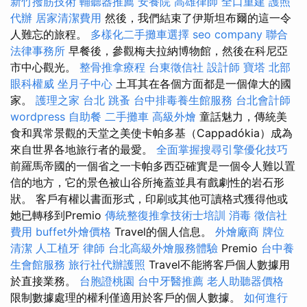
新竹撥筋技術
輔聽器推薦
安養院
高雄律師
全口重建
護照
代辦
居家清潔費用
然後，我們結束了伊斯坦布爾的這一令
人難忘的旅程。
多樣化二手攤車選擇
seo company
聯合
法律事務所
早餐後，參觀梅夫拉納博物館，然後在科尼亞
市中心觀光。
整骨推拿療程
台東徵信社
設計師
寶塔
北部
眼科權威
坐月子中心
土耳其在各個方面都是一個偉大的國
家。
護理之家 台北
跳蚤
台中排毒養生館服務
台北會計師
wordpress
自助餐
二手攤車
高級外燴
童話魅力，傳統美
食和異常景觀的天堂之美使卡帕多基（Cappadókia）成為
來自世界各地旅行者的最愛。
全面掌握搜尋引擎優化技巧
前羅馬帝國的一個省之一卡帕多西亞確實是一個令人難以置
信的地方，它的景色被山谷所掩蓋並具有戲劇性的岩石形
狀。 客戶有權以書面形式，印刷或其他可讀格式獲得他或
她已轉移到Premio
傳統整復推拿技術士培訓
消毒
徵信社
費用
buffet外燴價格
Travel的個人信息。
外燴廠商
牌位
清潔
人工植牙
律師
台北高級外燴服務體驗
Premio
台中養
生會館服務
旅行社代辦護照
Travel不能將客戶個人數據用
於直接業務。
台胞證桃園
台中牙醫推薦
老人助聽器價格
限制數據處理的權利僅適用於客戶的個人數據。
如何進行