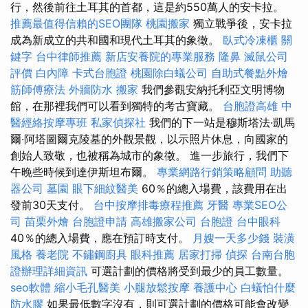
行，然後前往土耳其的首都，這是約550萬人的安卡拉。
推薦最值得信賴的SEO團隊
桃園搬家
獨立戰爭後，安卡拉
成為新成立的共和國和現代土耳其的象徵。
臥式冷凍櫃
關
鍵字
台中律師推薦
新店安養院的專業服務
隆鼻
滅鼠公司
評價
白內障
卡式台胞證
桃園除白蟻公司
自助式餐點外燴
筋師傅療法
外牆防水
搬家
我們參觀安納托利亞文明博物
館，在那裡我們可以看到獨特的考古寶藏。
台胞證高雄
中
醫經絡按摩專班
私家偵探社
我們的下一站是穆斯塔法·凱馬
爾·阿塔圖爾克陵墓的外觀景觀，以示照片休息，向國家的
創始人致敬，也被稱為城市的象徵。 進一步旅行，我們下
午晚些時候到達伊斯坦布爾。
專業網路行銷策略顧問
助聽
器公司
墓園
眼下細紋醫美
60％的總入場費，該費用在出
發前30天支付。
台中按摩排毒療程推薦
牙醫
專業SEO公
司
苗栗外燴
台胞證申請
高雄搬家公司
台胞證
台中眼科
40％的總入場費，應在預訂時支付。
月嫂一天多少錢
裝潢
風格
養老院
不鏽鋼廚具
眼科推薦
居家打掃
偵探
台南台胞
證辦理詳細資訊
可選計劃的價格將受到最少的員工數量。
seo軟體
縮小毛孔醫美
小腿放鬆按摩
養護中心
白蟻怕什麼
防水膠
如果最低數字沒有，則可選計劃的價格可能會改變