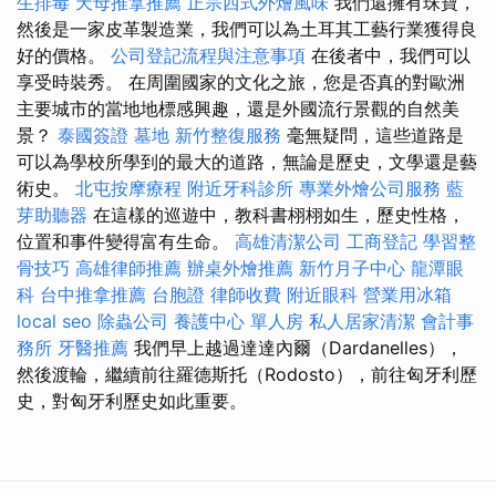
生排毒
天母推拿推薦
正宗西式外燴風味
我們還擁有珠寶，
然後是一家皮革製造業，我們可以為土耳其工藝行業獲得良
好的價格。
公司登記流程與注意事項
在後者中，我們可以
享受時裝秀。 在周圍國家的文化之旅，您是否真的對歐洲
主要城市的當地地標感興趣，還是外國流行景觀的自然美
景？
泰國簽證
墓地
新竹整復服務
毫無疑問，這些道路是
可以為學校所學到的最大的道路，無論是歷史，文學還是藝
術史。
北屯按摩療程
附近牙科診所
專業外燴公司服務
藍
芽助聽器
在這樣的巡遊中，教科書栩栩如生，歷史性格，
位置和事件變得富有生命。
高雄清潔公司
工商登記
學習整
骨技巧
高雄律師推薦
辦桌外燴推薦
新竹月子中心
龍潭眼
科
台中推拿推薦
台胞證
律師收費
附近眼科
營業用冰箱
local seo
除蟲公司
養護中心 單人房
私人居家清潔
會計事
務所
牙醫推薦
我們早上越過達達內爾（Dardanelles），
然後渡輪，繼續前往羅德斯托（Rodosto），前往匈牙利歷
史，對匈牙利歷史如此重要。