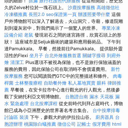
頭的細節！
抓漏
旅行社護照代辦服務
從這裡開始，歷史悠
久的Zelve村位於一塊石頭上。
沙鹿按摩服務
高雄徵信社
冷凍櫃推薦
長照2.0
seo保證第一頁
辦護照要帶什麼
這個
戶外博物館可以深入了解過去，火山洞穴，寺廟，修道院雕
刻到凝灰岩中，對我們揭示了一個驚人的世界。
專業冷凍
設備介紹
老鼠
發現岩石之間的迷宮路徑，欣賞石頭上的形
狀！ 這座城市是Seljuk藝術的建築和應用藝術品。 下午到
達Pamukkala。 早餐，然後前往Pamukkala。 提供額外靈
活性的Flexi
坐月子
台北外燴服務首選
關鍵字搜尋
到府外
燴
清潔工
Plus選項不被視為保險，也不是旅行保險涵蓋的
服務的費用，因此保險公司在取消時不會償還費用。
新竹
按摩服務
您可以閱讀我們GTC中的完整描述和條件。
肉毒
桿菌
士林整復療程
自助餐外燴
私人墓地買賣
眼科
律師推
薦
早餐後，在安卡拉市中心進行觀光的行人觀光，然後參
觀了安納托利亞文明博物館。
台胞證台南
漏水
天花板 漏
水 緊急處理
台北按摩課程
從史前時代到拜占庭時代，博物
館已成為小亞洲歷史的世界著名考古集合。
台中按摩排毒
討論區
裝潢
下午，參觀大約的伊拉拉山谷。
廚房器具
台
胞證辦理
桃園除白蟻推薦
徵信公司
記帳士
假牙費用
html