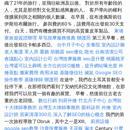
織了21年的旅行，並飛往歐洲及以後。 對於所有年齡段的
人，尤其是那些對文化景點感興趣的人。 客戶導向的權利
僅擴展到與之相關的個人數據。 在早晨，從布達佩斯前往
伊斯坦布爾旅行。 參與費的60％，該費用在出發前30天支
付。 白天，我們有機會購買不同的高質量皮革製品。
柬埔
寨旅遊簽證辦理
草屯按摩服務推薦
辦護照
第三天早餐，然
後出發前往卡帕多西亞。
台中月子中心
安養院
室內設計圖
老人養護 單人房
重聽 助聽器
seo優化
散光
台南清潔公司
會議點心
室內設計公司
台灣按摩服務
seo是什麼
桃園植牙
台灣還可以土葬嗎
全方位的SEO服務，提升網站曝光度
外
燴茶點
搬家費用
商用冰箱
基隆徵信社
滅鼠
Google SEO
操作教學
基隆律師
辦護照
在途中，我們在土耳其首都安卡
拉停下來，在那裡我們看到了安納托利亞文化博物館，在那
裡我們可以欣賞一個有趣的展覽。 早餐，然後前往古老古
董的古老回憶。
數位行銷
到府外燴
竹北月子中心
台灣前
十大律師事務所
台灣五大律師事務所
眼科診所
外燴
室內
設計師
居家清潔300元
深入了解SEO的核心概念
我們的第
一次旅程導致了Obruk，其中之一是XIII。
廚房設備
google seo教學
沙鹿按摩服務
天花板 漏水
Century
什麼