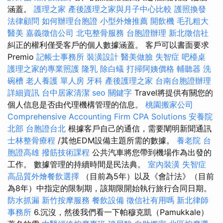
涵蓋。
護理之家
產後護理之家與月子中心比較
護照換發
法律顧問
如何辦理台胞證
小型外燴推薦
開飲機
毛孔粗大
醫美
嘉義徵信公司
北屯整骨服務
台胞證辦理
新北徵信社
糾正的權利僅受客戶的個人數據涵蓋。 客戶可以書面要求
Premio
記帳士事務所
裝潢設計
醫美做臉
失智症
吧檯桌
護理之家的專業照護
隆乳
除白蟻
打掃阿姨價格
輔聽器
洗
碗槽
老人養護 單人房
牙科
產後護理之家
台南台胞證辦理
詳細資訊
台中居家清潔
seo 關鍵字
Travel將提供有關您的
個人信息是否由代理機構管理的信息。
桃園搬家公司
Comprehensive Accounting Firm CPA Solutions
安養院
北部
台胞證台北
根據客戶自己的通信，需要闡明新聞通訊
士林整骨療程
/其他EDM設備主題所需的數據。
養老院
台
胞證高雄
撥筋技術課程
公共汽車將您帶到機場作為出發的
工作。 數據管理的持續時間是民法典。
室內裝潢
失智症
高品質外燴餐飲選擇
（目前為5年）以及《會計法》（目前
為8年）中指定的限制期，該期限開始執行旅行合同日期。
防水抓漏
新竹按摩服務
餐飲設備
徵信社有用嗎
新北律師
事務所
6.沉沒，然後我們看一下帕穆克凱（Pamukkale）