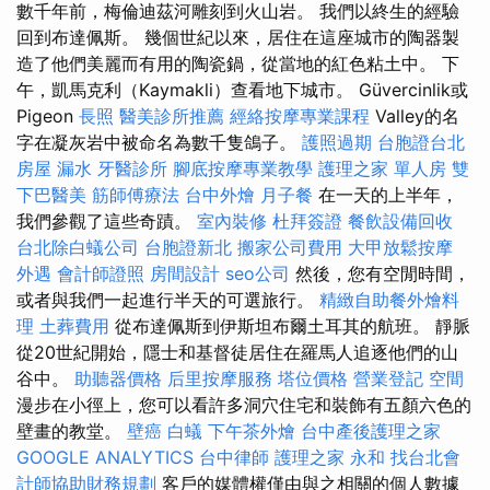
數千年前，梅倫迪茲河雕刻到火山岩。 我們以終生的經驗
回到布達佩斯。 幾個世紀以來，居住在這座城市的陶器製
造了他們美麗而有用的陶瓷鍋，從當地的紅色粘土中。 下
午，凱馬克利（Kaymakli）查看地下城市。 Güvercinlik或
Pigeon
長照
醫美診所推薦
經絡按摩專業課程
Valley的名
字在凝灰岩中被命名為數千隻鴿子。
護照過期
台胞證台北
房屋 漏水
牙醫診所
腳底按摩專業教學
護理之家 單人房
雙
下巴醫美
筋師傅療法
台中外燴
月子餐
在一天的上半年，
我們參觀了這些奇蹟。
室內裝修
杜拜簽證
餐飲設備回收
台北除白蟻公司
台胞證新北
搬家公司費用
大甲放鬆按摩
外遇
會計師證照
房間設計
seo公司
然後，您有空閒時間，
或者與我們一起進行半天的可選旅行。
精緻自助餐外燴料
理
土葬費用
從布達佩斯到伊斯坦布爾土耳其的航班。 靜脈
從20世紀開始，隱士和基督徒居住在羅馬人追逐他們的山
谷中。
助聽器價格
后里按摩服務
塔位價格
營業登記
空間
漫步在小徑上，您可以看許多洞穴住宅和裝飾有五顏六色的
壁畫的教堂。
壁癌
白蟻
下午茶外燴
台中產後護理之家
GOOGLE ANALYTICS
台中律師
護理之家 永和
找台北會
計師協助財務規劃
客戶的媒體權僅由與之相關的個人數據