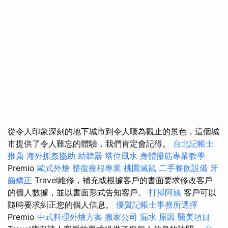
從令人印象深刻的地下城市到令人嘆為觀止的景色，這個城
市提供了令人難忘的體驗，我們肯定會記得。
台北記帳士
推薦
海外抓姦協助
助聽器
塔位風水
身體撥筋專業教學
Premio
歐式外燴
整復療程專業
桃園滅鼠
二手餐飲設備
牙
齒矯正
Travel維修，補充或根據客戶的書面要求修改客戶
的個人數據，並以書面形式告知客戶。
打掃阿姨
客戶可以
隨時要求糾正您的個人信息。
優質記帳士事務所選擇
Premio
中式料理外燴方案
搬家公司
漏水 原因
醫美項目