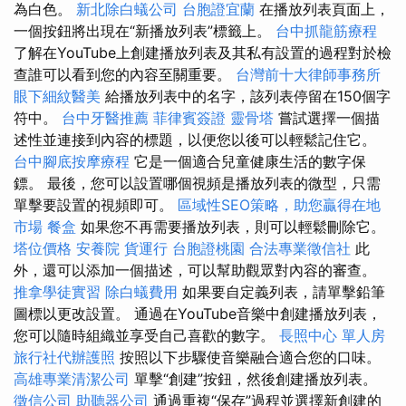
為白色。
新北除白蟻公司
台胞證宜蘭
在播放列表頁面上，
一個按鈕將出現在“新播放列表”標籤上。
台中抓龍筋療程
了解在YouTube上創建播放列表及其私有設置的過程對於檢
查誰可以看到您的內容至關重要。
台灣前十大律師事務所
眼下細紋醫美
給播放列表中的名字，該列表停留在150個字
符中。
台中牙醫推薦
菲律賓簽證
靈骨塔
嘗試選擇一個描
述性並連接到內容的標題，以便您以後可以輕鬆記住它。
台中腳底按摩療程
它是一個適合兒童健康生活的數字保
鏢。 最後，您可以設置哪個視頻是播放列表的微型，只需
單擊要設置的視頻即可。
區域性SEO策略，助您贏得在地
市場
餐盒
如果您不再需要播放列表，則可以輕鬆刪除它。
塔位價格
安養院
貨運行
台胞證桃園
合法專業徵信社
此
外，還可以添加一個描述，可以幫助觀眾對內容的審查。
推拿學徒實習
除白蟻費用
如果要自定義列表，請單擊鉛筆
圖標以更改設置。 通過在YouTube音樂中創建播放列表，
您可以隨時組織並享受自己喜歡的數字。
長照中心 單人房
旅行社代辦護照
按照以下步驟使音樂融合適合您的口味。
高雄專業清潔公司
單擊“創建”按鈕，然後創建播放列表。
徵信公司
助聽器公司
通過重複“保存”過程並選擇新創建的