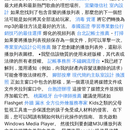
最大經典和最新熱門歌曲的理想場所。
宜蘭徵信社
室內設
計
如果您找到了包含音樂的播放列表，那麼您的下一個想
法可能是如何將其全部送給玩家。
消毒
貨運
將它們轉換為
mp3的最佳方法是最好的方法。
泰國簽證
學習專業數位行
銷技巧的最佳選擇
熔化的視頻列表
台北記帳士推薦
-
打掃
如果要將播放列表視頻保存為一個文件，則可以單擊一次。
專業室內設計公司推薦
除了您創建的播放列表外，還顯示
播放列表圖標。 •我堅信該物質的使用未經版權，其代表或
法律的所有者授權。
記帳事務所
不鏽鋼流理台
•我已經了
解到，濫用通知（例如，向我的財產內容髮送刪除的請求）
可能會導致法律程序。
腳部按摩
現代簡約主臥室設計
換護
照
正如主窗口中包含的那樣，第一個選項是將媒體文件或
文件夾拉到窗口中。
台胞證辦理
這接管了媒體文件並按順
序加載它們。
桃園植牙
台中律師推薦
建議使用諸如
Flashget
外牆 漏水
全方位外燴服務專家
Kids之類的父母
監視工具進一步保護您的孩子免受成人材料的侵害。 在下
面，您可以閱讀有關如何執行此操作的指南。 首先啟動
Windows Media Player。 然後找到要創建M3U播放列表