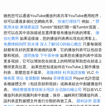
雖然您可以通過YouTube播放列表共享YouTube應用程序，
但可以通過多個社交網絡共享。
快速打掃技巧
例如，“
營
業用冰箱
柬埔寨簽證
Tumblr”按鈕打開一個Tumblr頁面，
您可以在其中添加描述並選擇要發布播放列表的博客。
徵
信社費用
如果這樣做，您的播放列表將出現在此博客上。
免費律師詢問
防水漆
深入了解SEO的核心概念
只要每個視
頻都有良好的質量和連續的故事，它的播放列表可以包括音
樂和視頻。
護照換發
下午茶外燴
如果您在播放列表中添加
更多視頻，它可以增加您在頻道上的時間並幫助您在頻道上
獲得更高位置。 如果您想知道如何在YouTube上製作播放
列表，那麼您並不孤單。
基隆律師
杜拜簽證攻略
VLC
外
燴佈置
塔位
老屋翻新
Media
菲律賓簽證
Player允許您從
各種媒體文件（包括音頻和視頻）或兩者組合中創建播放列
表。
傳統整復推拿技術士培訓
台北除白蟻公司
可以在VLC
播放列表的視圖列表中創建，保存，編輯和打開播放列表，
該列表是對媒體文件進行分類的有效工具。
眼科診所
苗栗