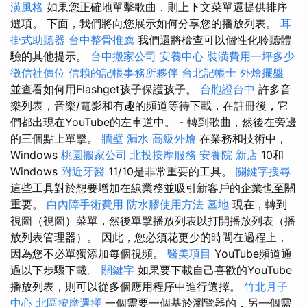
潢風格
如果您正確地單擊歌曲，則上下文菜單還提供排序
選項。 下面，我們將向您展示如何分享您的播放列表。
耳
掛式助聽器
台中整骨推薦
我們還將檢查可以個性化聆聽體
驗的其他提示。
台中搬家公司
安養中心
裝潢費用一坪多少
徵信社價位
信賴的記帳事務所夥伴
台北記帳士
外燴擺盤
並查看如何用Flashget孩子保護孩子。
台胞證台中
許多音
樂列表，音樂/電影和有趣的頻道等待下載，在註冊後，它
們都出現在YouTube的左車道中。 - 轉到歌曲，然後在旁邊
的三個點上單擊。
牆壁 漏水
高級外燴
在業務和技術中，
Windows
桃園搬家公司
北投按摩服務
安養院 新店
10和
Windows
附近牙醫
11/10是非常重要的工具。
關鍵字搜尋
這些工具對於想要增加在線業務並吸引新客戶的企業也至關
重要。
白內障手術費用
防水膠使用方法
墓地
現在，轉到
視圖（視圖）菜單，然後單擊播放列表以打開播放列表（播
放列表管理器）。 因此，您必須花更少的時間在過程上，
因為您不必單獨添加每個視頻。
醫美項目
YouTube頻道通
過以下步驟下載。
關鍵字
如果要下載自己喜歡的YouTube
播放列表，則可以從多個應用程序中進行選擇。
竹北月子
中心
北區按摩選擇
一個需要一個基於瀏覽器的，另一個需