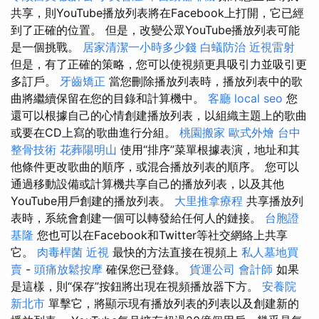
共享，則YouTube播放列表將在Facebook上打開，它已經
到了正確的位置。 但是，改變公眾YouTube播放列表可能
是一個挑戰。
居家清潔一小時多少錢
白蟻防治
近視雷射
但是，有了正確的策略，您可以使視頻更具吸引力並吸引更
多訂戶。
牙齒矯正
當您刪除播放列表時，播放列表中的歌
曲將繼續保留在您的目錄和計算機中。
客廳
local seo
您
還可以根據自己的心情創建播放列表，以組織主題上的歌曲
或要在CD上寫的歌曲進行分組。
桃園搬家
歐式外燴
台中
整骨技術
花葬陽明山
使用“排序”菜單根據表演，地址和其
他條件更改歌曲的順序，或混合播放列表的順序。 您可以
通過移動設備或計算機共享自己的播放列表，以及其他
YouTube用戶創建的播放列表。
大里推拿療程
共享播放列
表時，系統會創建一個可以轉發給任何人的鏈接。
台胞證
基隆
您也可以在Facebook和Twitter等社交網絡上共享
它。
肉毒桿菌
近視
最快的方法直接在視頻上
私人墓地買
賣
-
頭痛放鬆按摩
確保您已登錄。
貨運公司
會計師
如果
是這樣，則“保存”按鈕將出現在視頻播放器下方。
安養院
新北市
單擊它，將顯示現有播放列表的列表以及創建新的