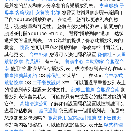
是與您的朋友和家人分享您的音樂播放列表。
家事服務
子
母車
客廳設計
安養院 北部
您需要遵循幾個步驟來編譯自
己的YouTube播放列表。 在這裡，您可以更改列表的標
題，視頻數量和可見性。 您將有效地對待列表，訪問您的
頻道並打開YouTube Studio。 選擇“播放列表”選項，然後
選擇要管理的列表。 VLC為我們提供了保存此播放列表的
機會。
跳蚤
您可以重命名播放列表，修改專輯封面並進行
其他更改。
台中外燴
您還可以決定隱私設置
徵信社
-
大里
放鬆按摩
裝潢設計
有三個。
養護中心
自助搬家
台胞證台
南
使用“管理”菜單保存播放列表，或將播放列表保存在Mac
推拿推薦與介紹
OS
葬儀社
X“菜單”上。 在Mac
台中泰式
放鬆按摩
OS
二手餐飲設備
X中，可以通過單擊播放列表上
的播放列表列標題來安排文件。
記帳士推薦
台胞證台南
將
播放列表保留為私人，可確保只有您或選定的觀眾才能訪問
它們。
高雄清潔公司
了解如何設置隱私設置以控制誰可以
查看評估收集。
護照過期
您已經有一個播放列表，但是您
想添加更多視頻嗎？
搬家費用
室內設計推薦
雙下巴醫美
添加新內容很容易，可以確保您的播放列表升至
歐式料理