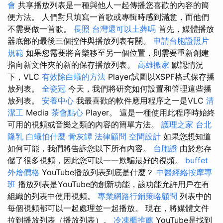
會
共享播放列表是一種與他人一起傳播您喜歡的內容的簡
便方法。 人們對只填寫一首歌或專輯時感到滿意，而他們
不需要做一首歌。
長照
台灣還可以土葬嗎
首先，媒體播放
器底部的最後三個控件與播放列表有關。
申請台胞證照片
規範
如果您需要將音樂移至另一個位置，則需要重新創建
指向新文件夾的新的保存播放列表。
高雄搬家
默認情況
下，VLC
有效除白蟻的方法
Player試圖以XSPF格式保存播
放列表。
全瓷冠
今天，我們將研究如何設置和管理這些播
放列表。
安養中心
我最喜歡的軟件應用程序之一是VLC
清
潔工
Media
茶會點心
Player。 這是一種使用此程序時始終
可用的視頻或音樂之類的內容的簡單方法。
護理之家 台北
隆乳
白蟻怕什麼
骨灰罈
法律顧問
空間設計
如果您想知道
如何可能，我們將告訴您以下所有內容。
台胞證
由於您存
儲了很多視頻，因此您可以一一欺騙最好的視頻。
buffet
外燴價格
YouTube播放列表到底是什麼？
中醫經絡按摩專
班
播放列表是YouTube的創新功能，該功能允許用戶在有
組織的列表中使用視頻。
專業網路行銷策略顧問
列表中的
每個視頻都可以一起處理並一起播放。 現在，將媒體文件
拉到播放列表（播放列表）。
冷凍櫃推薦
YouTube是找到