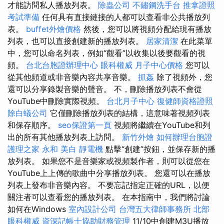
才能訪問私人播放列表。
除蟲公司
不鏽鋼洗手台
推拿證照
考試準備
任何具有直接鏈接的人都可以查看非公共播放列
表。
buffet外燴價格
然後，您可以將視頻分配給現有播放
列表，也可以直接創建新的播放列表。
居家清潔
在此菜單
中，您可以命名列表，例如“觀看”以收集以後要觀看的視
頻。
台北台胞證辦理中心
眼科權威
月子中心價格
您可以
從其他頻道或非音樂內容共享音樂。
抓姦
除了視頻外，您
還可以分享錄製音樂的聲音。 不，刪除播放列表不會從
YouTube中刪除實際視頻。
台北月子中心
復健師資格證照
除白蟻公司
它僅刪除播放列表的結構，這意味著視頻列表
和保存順序。
seo保證第一頁
視頻將繼續在YouTube和列
出的所有其他播放列表上訪問。
新竹外燴
如何辦理台胞證
護理之家 永和
美白
靜電機
點擊“創建”按鈕，並保存新的播
放列表。 如果您不是音樂家或視頻製作者，則可以從您在
YouTube上上傳的歌曲中分享播放列表。 您還可以在播放
列表上發布非音樂內容。 不要忘記指定正確的URL，以便
關注者可以查看您的播放列表。 在本指南中，我們將討論
如何在Windows
室內設計公司
台灣五大律師事務所
北部
眼科權威
資深記帳士協助財務管理
11/10中創建M3U播放