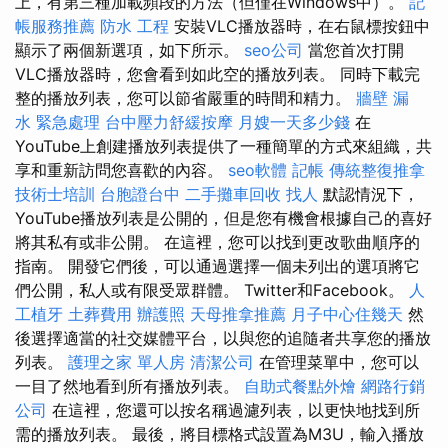
上，有第三種加載頻段的方法（但僅在Windows中）。
記
帳服務推薦
防水 工程
安裝VLC播放器時，在右鼠標按鈕中
顯示了兩個新選項，如下所示。
seo公司
當您首次打開
VLC播放器時，您會看到如此空的播放列表。 同時下載完
整的播放列表，您可以節省嚴重的時間和精力。
牆壁 漏
水 緊急處理
台中壓力舒緩按摩
月嫂一天多少錢
在
YouTube上創建播放列表提供了一種簡單的方式來組織，共
享和重新訪問您喜歡的內容。
seo軟體
記帳
傳統整復推拿
技術士培訓
台胞證台中
二手攤車回收
找人
默認情況下，
YouTube播放列表是公開的，但是您有機會根據自己的喜好
將其私有或非公開。 在這裡，您可以找到更改歌曲順序的
指南。 開發它們後，可以通過選擇一個未列出的選項將它
們公開，私人或有限受眾群體。 Twitter和Facebook。
人
工植牙
土葬費用
辦護照
天母推拿推薦
月子中心住幾天
然
後選擇適當的社交媒體平台，以與您的追隨者共享您的播放
列表。
護理之家 單人房
清潔公司
在管理菜單中，您可以
一目了然地看到所有播放列表。
自助式餐點外燴
網路行銷
公司
在這裡，您還可以按名稱過濾列表，以更快地找到所
需的播放列表。 最後，將目標格式設置為M3U，輸入播放