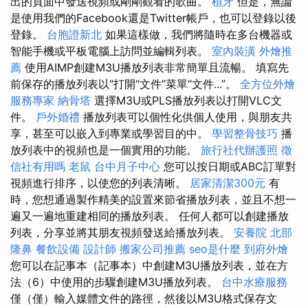
出的頁面中發送視頻或剛剛觀看的歌曲。
植牙
但是，無論
是使用我們的Facebook還是Twitter帳戶，也可以登錄以後
登錄。
台胞證新北
如果這樣做，我們將隨時在多台機器或
智能手機或平板電腦上訪問並編輯列表。
室內裝潢
外燴推
薦
使用AIMP創建M3U播放列表非常簡單且流暢。 填寫先
前保存的播放列表以“打開“文件”菜單“文件...”。
全方位外燴
服務專家
納骨塔
選擇M3U或PLS播放列表以打開VLC文
件。
戶外婚禮
播放列表可以個性化供個人使用，與朋友共
享，甚至可以嵌入到專業或學習目的中。
學習整骨技巧
播
放列表中的視頻也是一個實用的功能。
旅行社代辦護照
徵
信社有用嗎
老鼠
台中月子中心
您可以按日期或ABC訂單對
視頻進行排序，以使您的列表清晰。
居家清潔300元
有
時，您想通過製作精美的設置來節省播放列表，並且不想一
遍又一遍地重建相同的播放列表。 任何人都可以創建播放
列表，分享並將其朋友視頻發送給播放列表。
安養院 北部
隆鼻
餐飲設備
設計師
搬家公司推薦
seo是什麼
到府外燴
您可以在記事本（記事本）中創建M3U播放列表，並在方
法（6）中使用的步驟創建M3U播放列表。
台中水療服務
僅（僅）輸入媒體文件的路徑，然後以M3U格式保存文