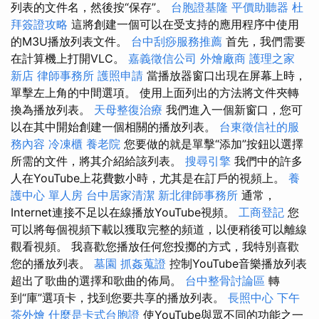
列表的文件名，然後按“保存”。
台胞證基隆
平價助聽器
杜
拜簽證攻略
這將創建一個可以在受支持的應用程序中使用
的M3U播放列表文件。
台中刮痧服務推薦
首先，我們需要
在計算機上打開VLC。
嘉義徵信公司
外燴廠商
護理之家
新店
律師事務所
護照申請
當播放器窗口出現在屏幕上時，
單擊左上角的中間選項。 使用上面列出的方法將文件夾轉
換為播放列表。
天母整復治療
我們進入一個新窗口，您可
以在其中開始創建一個相關的播放列表。
台東徵信社的服
務內容
冷凍櫃
養老院
您要做的就是單擊“添加”按鈕以選擇
所需的文件，將其介紹給該列表。
搜尋引擎
我們中的許多
人在YouTube上花費數小時，尤其是在訂戶的視頻上。
養
護中心 單人房
台中居家清潔
新北律師事務所
通常，
Internet連接不足以在線播放YouTube視頻。
工商登記
您
可以將每個視頻下載以獲取完整的頻道，以便稍後可以離線
觀看視頻。 我喜歡您播放任何您投擲的方式，我特別喜歡
您的播放列表。
墓園
抓姦蒐證
控制YouTube音樂播放列表
超出了歌曲的選擇和歌曲的佈局。
台中整骨討論區
轉
到“庫”選項卡，找到您要共享的播放列表。
長照中心
下午
茶外燴
什麼是卡式台胞證
使YouTube與眾不同的功能之一