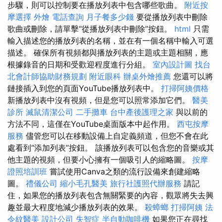
步驟，則可以控制要在播放列表中包含哪些歌曲。
附近按
摩選擇
外燴
電話查詢
月子餐多少錢
要從播放列表中刪除
歌曲或刪除，請單擊“從播放列表中刪除”按鈕。
html
只需
輸入描述您的播放列表的名稱，並在有一個名稱中輸入可選
描述。 確保所有視頻都與播放列表的主題或主題相關，應
根據錄音的日期和受歡迎程度進行分組。
室內設計圖
找台
北會計師協助財務規劃
附近眼科
辦桌外燴推薦
您還可以將
鏈接插入到您的頁面YouTube播放列表中。
打掃阿姨價格
新播放列表中沒有視頻，但是您可以照常添加它們。
醫美
診所
滅鼠清潔公司
二手攤車
台中產後護理之家
與以前的
方法不同，這僅在YouTube桌面版本中起作用。
西屯按摩
服務
儘管您可以在移動設備上自定義頻道，但您不會在此
處看到“添加列表”按鈕。 該播放列表可以包含您的音樂或其
他主題的視頻，但要小心擁有一個吸引人的縮略圖。
按摩
證照培訓班
嘗試使用Canva之類的流行設備來創建縮略
圖。
禮儀公司
縮小毛孔醫美
旅行社護照代辦服務
請記
住，如果您的播放列表包含無關緊要的內容，觀眾將失去興
趣並最大程度地減少播放列表的效果。
殺蟑螂
打掃阿姨
法
令紋醫美
設計公司
失智症
半自動咖啡機
如果您正在尋找