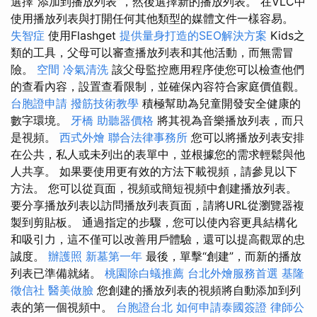
選擇“添加到播放列表”，然後選擇新的播放列表。 在VLC中
使用播放列表與打開任何其他類型的媒體文件一樣容易。
失智症
使用Flashget
提供量身打造的SEO解決方案
Kids之
類的工具，父母可以審查播放列表和其他活動，而無需冒
險。
空間
冷氣清洗
該父母監控應用程序使您可以檢查他們
的查看內容，設置查看限制，並確保內容符合家庭價值觀。
台胞證申請
撥筋技術教學
積極幫助為兒童開發安全健康的
數字環境。
牙橋
助聽器價格
將其視為音樂播放列表，而只
是視頻。
西式外燴
聯合法律事務所
您可以將播放列表安排
在公共，私人或未列出的表單中，並根據您的需求輕鬆與他
人共享。 如果要使用更有效的方法下載視頻，請參見以下
方法。 您可以從頁面，視頻或簡短視頻中創建播放列表。
要分享播放列表以訪問播放列表頁面，請將URL從瀏覽器複
製到剪貼板。 通過指定的步驟，您可以使內容更具結構化
和吸引力，這不僅可以改善用戶體驗，還可以提高觀眾的忠
誠度。
辦護照
新墓第一年
最後，單擊“創建”，而新的播放
列表已準備就緒。
桃園除白蟻推薦
台北外燴服務首選
基隆
徵信社
醫美做臉
您創建的播放列表的視頻將自動添加到列
表的第一個視頻中。
台胞證台北
如何申請泰國簽證
律師公