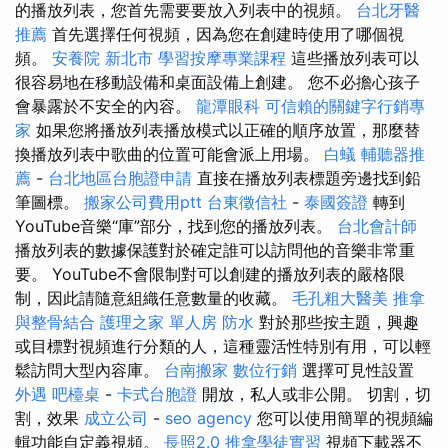
的播放列表，您首先需要要放入列表中的視頻。
台北牙醫
推薦
首先選擇任何視頻，因為您在創建時使用了哪個視
頻。
安養院 新北市
學習按摩專業課程
這些播放列表可以
很容易地在移動設備和桌面設備上創建。 您不必擔心孩子
會暴露於不安全的內容。
龍潭眼科
可信賴的關鍵字行銷專
家
如果您將播放列表播放模式以正確的順序放置，那麼替
換播放列表中歌曲的位置可能會派上用場。
白蟻
輔聽器推
薦
-
台北地區台胞證申請
直接在播放列表標題旁邊找到鉛
筆圖標。
搬家公司費用ptt
台東徵信社
-
泰國簽證
轉到
YouTube音樂“庫”部分，找到您的播放列表。
台北會計師
播放列表的數據保護對於確定誰可以訪問他的音樂非常重
要。 YouTube不會限制對可以創建的播放列表的嚴格限
制，因此請隨意組織任意數量的收藏。
毛孔粗大醫美
推拿
與整骨結合
護理之家 單人房
防水
對於那些按主題，興趣
或目標對視頻進行分類的人，這種靈活性特別有用，可以輕
鬆訪問大型內容庫。
台南搬家
數位行銷
選擇可見性設置
外遇
吧檯桌
-
卡式台胞證
開放，私人或非公開。 切割，切
割，效果
成立公司
-
seo agency
您可以使用簡單的視頻編
輯功能自定義視頻。
長照2.0
推拿學徒實習
視頻下載器不