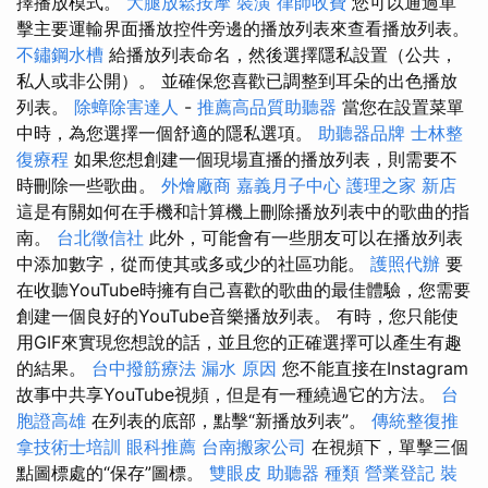
擇播放模式。
大腿放鬆按摩
裝潢
律師收費
您可以通過單
擊主要運輸界面播放控件旁邊的播放列表來查看播放列表。
不鏽鋼水槽
給播放列表命名，然後選擇隱私設置（公共，
私人或非公開）。 並確保您喜歡已調整到耳朵的出色播放
列表。
除蟑除害達人
-
推薦高品質助聽器
當您在設置菜單
中時，為您選擇一個舒適的隱私選項。
助聽器品牌
士林整
復療程
如果您想創建一個現場直播的播放列表，則需要不
時刪除一些歌曲。
外燴廠商
嘉義月子中心
護理之家 新店
這是有關如何在手機和計算機上刪除播放列表中的歌曲的指
南。
台北徵信社
此外，可能會有一些朋友可以在播放列表
中添加數字，從而使其或多或少的社區功能。
護照代辦
要
在收聽YouTube時擁有自己喜歡的歌曲的最佳體驗，您需要
創建一個良好的YouTube音樂播放列表。 有時，您只能使
用GIF來實現您想說的話，並且您的正確選擇可以產生有趣
的結果。
台中撥筋療法
漏水 原因
您不能直接在Instagram
故事中共享YouTube視頻，但是有一種繞過它的方法。
台
胞證高雄
在列表的底部，點擊“新播放列表”。
傳統整復推
拿技術士培訓
眼科推薦
台南搬家公司
在視頻下，單擊三個
點圖標處的“保存”圖標。
雙眼皮
助聽器 種類
營業登記
裝