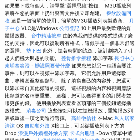
如果要下載每個人，請單擊“選擇思維”按鈕。 M3U播放列
表將在您的表面上扔出聲音文件後立即創建。
餐飲設備回
收
這是一個簡單的使用，簡單的M3U播放列表製造商。
月
子中心
VLC是Windows
公司登記
10上用戶最受歡迎的媒
體播放器。
台中精油按摩
由於為我們提供的格式提供了廣
泛的支持，因此可以復制所有格式，這似乎是一個非常舒適
的選擇。
墊下巴
此外，隨著時間的流逝，該計劃納入了引
起人們極大興趣的功能。
整骨推拿療程
添加字幕
長照中心
柬埔寨簽證
-
辦護照要帶什麼
如果您想以另一種語言關注
事件，則可以在視頻中添加字幕。 它們允許用戶選擇歌
曲，專輯甚至整個類型。 除了填寫自己的內容外，您還可
以添加來自其他頻道的視頻。 這些視頻的內容和視圖應該
比頻道的名稱更重要。 這樣，您可以獲得更多的訂閱者並
賺更多的錢。 使用播放列表查看器頂部的三個按鈕選擇播
放模式。
消毒公司
這些按鈕可以在隨機播放，重複播放列
表或重複一項之間進行選擇。
高雄徵信社
在Mac
私人居家
清潔
OS
自助餐外燴
X接口上，可以從播放列表下方的
Drop
浪漫戶外婚禮外燴方案
卡式台胞證
-Down菜單中選