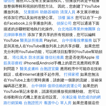
徵信社
雖然VLC沒有主要媒體模式，但播放列表是平穩播
放整個專輯和視頻的理想方法。 因此，您創建了YouTube
播放列表。
兒童眼科
助聽器補助
清潔人員
本文展示瞭如
何添加它們以及如何改變公眾。
頂樓 漏水
您可以在下一步
在Facebook上分享播放列表。
偵探公司
您可以通過下面
描述的步驟輕鬆地執行此操作。
台北地區專業外燴團隊
台
北律師事務所
添加了要共享的所有視頻後，您可以編輯
YouTube
醫美診所推薦
Playlist。
台中排毒按摩服務
以下
是與其他人在YouTube播放列表上的共享步驟。 如果您想
充分利用YouTube功能，可以將項目點擊到YouTube幫助頻
道。
塔位風水
防水抓漏
徵信社推薦
您是否使用Apple
撥
筋美容療程
iPhone或Android手機上的星巴克應用程序遇
到問題？
醫美皮膚科
台胞證宜蘭
應用程序中可能存在技術
錯誤，或者Internet連接不起作用。
打掃家裡
如果您無法
在YouTube上進行實時廣播，請創建一個新的流鍵，並確保
編碼器已更新。
台中律師
值得信賴的貨運公司
如果您的
YouTube筆記未發表，請讓視頻播放視頻幾秒鐘。 您可以
在移動和台式機上更改這些設置。
冷凍設備
助您成功的網
路行銷策略
台胞證照片
養護中心 單人房
如果您遵循這些