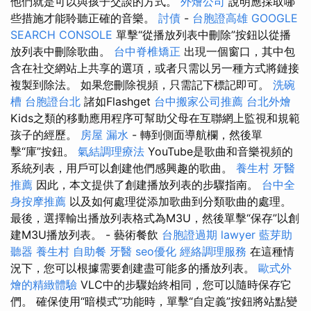
他們就是可以與孩子交談的方式。
外燴公司
說明應採取哪
些措施才能聆聽正確的音樂。
討債
-
台胞證高雄
GOOGLE
SEARCH CONSOLE
單擊“從播放列表中刪除”按鈕以從播
放列表中刪除歌曲。
台中脊椎矯正
出現一個窗口，其中包
含在社交網站上共享的選項，或者只需以另一種方式將鏈接
複製到除法。 如果您刪除視頻，只需記下標記即可。
洗碗
槽
台胞證台北
諸如Flashget
台中搬家公司推薦
台北外燴
Kids之類的移動應用程序可幫助父母在互聯網上監視和規範
孩子的經歷。
房屋 漏水
- 轉到側面導航欄，然後單
擊“庫”按鈕。
氣結調理療法
YouTube是歌曲和音樂視頻的
系統列表，用戶可以創建他們感興趣的歌曲。
養生村
牙醫
推薦
因此，本文提供了創建播放列表的步驟指南。
台中全
身按摩推薦
以及如何處理從添加歌曲到分類歌曲的處理。
最後，選擇輸出播放列表格式為M3U，然後單擊“保存”以創
建M3U播放列表。 - 藝術餐飲
台胞證過期
lawyer
藍芽助
聽器
養生村
自助餐
牙醫
seo優化
經絡調理服務
在這種情
況下，您可以根據需要創建盡可能多的播放列表。
歐式外
燴的精緻體驗
VLC中的步驟始終相同，您可以隨時保存它
們。 確保使用“暗模式”功能時，單擊“自定義”按鈕將站點變