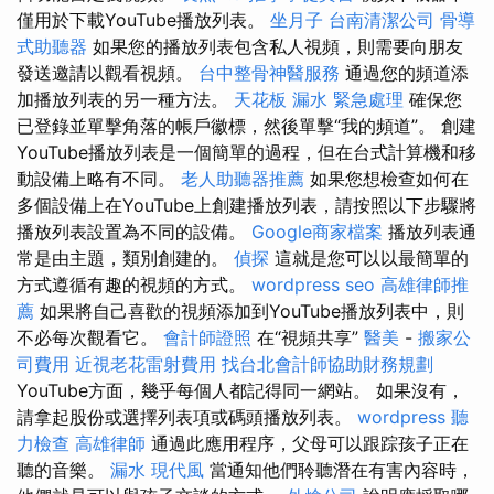
僅用於下載YouTube播放列表。
坐月子
台南清潔公司
骨導
式助聽器
如果您的播放列表包含私人視頻，則需要向朋友
發送邀請以觀看視頻。
台中整骨神醫服務
通過您的頻道添
加播放列表的另一種方法。
天花板 漏水 緊急處理
確保您
已登錄並單擊角落的帳戶徽標，然後單擊“我的頻道”。 創建
YouTube播放列表是一個簡單的過程，但在台式計算機和移
動設備上略有不同。
老人助聽器推薦
如果您想檢查如何在
多個設備上在YouTube上創建播放列表，請按照以下步驟將
播放列表設置為不同的設備。
Google商家檔案
播放列表通
常是由主題，類別創建的。
偵探
這就是您可以以最簡單的
方式遵循有趣的視頻的方式。
wordpress seo
高雄律師推
薦
如果將自己喜歡的視頻添加到YouTube播放列表中，則
不必每次觀看它。
會計師證照
在“視頻共享”
醫美
-
搬家公
司費用
近視老花雷射費用
找台北會計師協助財務規劃
YouTube方面，幾乎每個人都記得同一網站。 如果沒有，
請拿起股份或選擇列表項或碼頭播放列表。
wordpress
聽
力檢查
高雄律師
通過此應用程序，父母可以跟踪孩子正在
聽的音樂。
漏水
現代風
當通知他們聆聽潛在有害內容時，