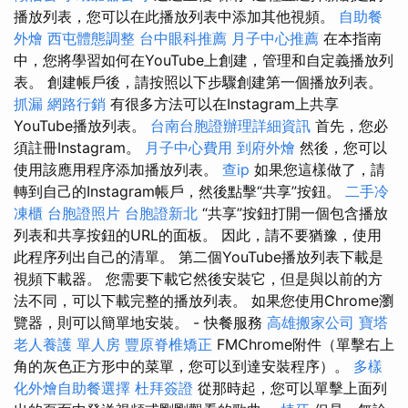
播放列表，您可以在此播放列表中添加其他視頻。
自助餐
外燴
西屯體態調整
台中眼科推薦
月子中心推薦
在本指南
中，您將學習如何在YouTube上創建，管理和自定義播放列
表。 創建帳戶後，請按照以下步驟創建第一個播放列表。
抓漏
網路行銷
有很多方法可以在Instagram上共享
YouTube播放列表。
台南台胞證辦理詳細資訊
首先，您必
須註冊Instagram。
月子中心費用
到府外燴
然後，您可以
使用該應用程序添加播放列表。
查ip
如果您這樣做了，請
轉到自己的Instagram帳戶，然後點擊“共享”按鈕。
二手冷
凍櫃
台胞證照片
台胞證新北
“共享”按鈕打開一個包含播放
列表和共享按鈕的URL的面板。 因此，請不要猶豫，使用
此程序列出自己的清單。 第二個YouTube播放列表下載是
視頻下載器。 您需要下載它然後安裝它，但是與以前的方
法不同，可以下載完整的播放列表。 如果您使用Chrome瀏
覽器，則可以簡單地安裝。 - 快餐服務
高雄搬家公司
寶塔
老人養護 單人房
豐原脊椎矯正
FMChrome附件（單擊右上
角的灰色正方形中的菜單，您可以到達安裝程序）。
多樣
化外燴自助餐選擇
杜拜簽證
從那時起，您可以單擊上面列