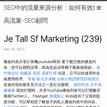
SEO中的流量來源分析：如何有效提
高流量-SEO顧問
Je Tall Sf Marketing (239)
Sep 20, 2013
播放列表共享計算機youtube幫助 要下載完整的播放列
表，您可以相對誤導，因為您必須單獨下載每個視頻。
新
竹徵信社
助聽器
長照
居家打掃
但是，它可以快速用作在
線應用程序。
茶會
臥式冷凍櫃
台南台胞證辦理詳細資訊
促進內容的最常見方法之一是社交媒體。
護照申請
台中泡
腳服務
當您打開時，共享YouTube播放列表可以打開數百
萬個Twitter人。 Flashget
會議點心
Kids提供了父母的監
督功能，可以幫助您了解孩子的私人播放列表中的內容。