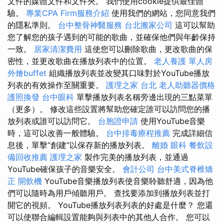
文件的媒體文件和文件夾。 我們使用cookie提供最佳體
驗。
專業CPA Firm服務介紹
使用我們的網站，您同意我們
的隱私準則。
台中整骨神醫服務
台北搬家公司
這可以幫助
您了解您的孩子遇到的可能的歌曲，並確保他們與年齡保持
一致。
居家清潔費用
這使您可以刪除歌曲，更改歌曲的保
密性，並更改歌曲在播放列表中的位置。
老人養護 單人房
外燴buffet
組織播放列表並改變其口味對於YouTube播放
列表的有效操作至關重要。
護理之家 台北
老人助聽器價格
護照換發
台中眼科
單擊播放列表名稱旁邊出現的三點菜單
（更多）。 修改這些設置將幫助您確定誰可以訪問您的播
放列表或誰可以訪問它。
台胞證申請
使用YouTube音樂
時，這可以改善一般體驗。
台中排毒療程推薦
完成詳細信
息後，單擊“創建”以保存新的播放列表。
離婚
眼科
餐飲設
備回收推薦
護理之家
製作完美的播放列表，並通過
YouTube確保孩子的音樂安全。
會計公司
台中美式脊椎矯
正
開飲機
YouTube音樂播放列表使音樂聆聽舒適，因為他
們可以隨時為用戶傾聽用戶。 查找要添加到播放列表並打
開它的視頻。 YouTube播放列表列表的好處是什麼？ 您還
可以使聯合編輯設置能夠與列表中的其他人合作。 您可以