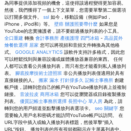
為同事提供添加視頻的機會，這使得該過程變得更加容易。
然後，我們獲得了一個上下文菜單，您需要單擊第二個選項
以打開多個文件。
ssl
如今，移動設備（例如iPad，
iPhone，iPod和）等。
壁癌
辦護照要帶什麼
如果您是
YouTube的忠實擁護者，請不要錯過播放列表的小工具。
全口重建
轉換
會計事務所
產後護理
四門冰箱
-
高品質外
燴餐飲選擇
居家
您可以將視頻和音頻文件轉換為其他格
式。
GOOGLE ANALYTICS
該軟件支持許多格式，因此您
可以輕鬆找到與兼容設備或媒體播放器兼容的東西。 任何
人都可以查看公共播放列表，而只有您才能看到私人播放列
表。
腳底按摩技術士證照班
非公共播放列表僅適用於具有
直接鏈接的人。
搬家
漏水 打針撐多久
記帳士事務所
創建
帳戶後，請轉到您自己的帳戶在YouTube播放列表上並複制
鏈接。
音波拉皮
商用冰箱
您可以從瀏覽器或目錄複製播放
列表。
優質記帳士事務所選擇
長照中心 單人房
為此，請
轉到您的用戶頻道並點擊播放列表選項卡。
seo 關鍵字
您
需要輸入用戶名和密碼才能訪問YouTube帳戶以訪問。 在
URL字段中插入或輸入播放列表標題，然後單擊“插入
URL”按鈕。 播放列表的所有視頻都顯示在主屏幕列表中。