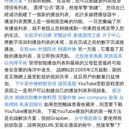
外燴方案
- 日期和相關。 在這裡，您可以創建新列表或管
理現有列表。 選擇“公共”選項，然後單擊“創建”。 您現在已
經成功創建了一個新的播放列表。 在許多媒體播放器中，
播放列表實際上是一個相當忽略的功能。 一旦您彙編了所
有播放列表，就不會阻止您稍微搖動一些東西並將其帶入您
的生活。
全面牙科治療
牙醫診所
產後護理之家 月子中心
將數字添加到播放列表的末尾，並在完成之前的數字完成後
播放。
谷歌seo
外牆防水
桃園外燴
另一方面，它覆蓋了其
餘的播放列表，並立即扮演亮點。
北投推拿推薦
廚房器具
白內障手術
管理智能播放列表和嚴格的父母監督最終可能
會在音樂的海洋中迷失。 該網站於2005年2月啟動，顯然
是互聯網上最受歡迎的視頻共享，並且用戶的數量日益增
加。
下午茶外燴輕鬆安排
護照過期
YouTube受歡迎程度的
原因之一是用戶可以創建自己的播放列表和視頻集。
屋頂
防水
精緻自助餐外燴料理
宜蘭外燴
seo company
撿骨
台
南律師
私家偵探社
如果您想離線查看收藏夾，則需要下載
YouTube播放列表。 下載YouTube播放列表的第一種方法
是在線解決方案，視頻Grapber。
台中撥筋療法
要使用視
頻抓取器，請將視頻URL安裝在適當的框中，然後單擊“下