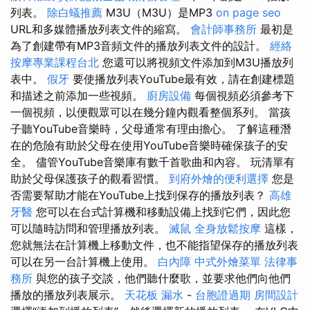
列表。
除白蟻推薦
M3U（M3U）是MP3
on page seo
URL和多媒體播放列表文件的縮寫。
會計師事務所
最初是
為了創建帶有MP3音頻文件的播放列表文件的設計。
經絡
按摩專業課程台北
您還可以將視頻文件添加到M3U播放列
表中。
假牙
要使播放列表YouTube最有效，請在創建標題
和描述之前添加一些視頻。
廚房設備
每個視頻必須參考下
一個視頻，以便觀眾可以在幾分鐘內觀看整個系列。 當孩
子聽YouTube音樂時，父母通常有理由擔心。 了解這種潛
在的危險有助於父母在使用YouTube音樂時確保孩子的安
全。 儘管YouTube音樂庫有數千首歌曲和內容。 玩清單有
助於父母保護孩子的觀看習慣。
到府外燴的便利選擇
您是
否需要幫助才能在YouTube上找到保存的播放列表？
高雄
牙醫
您可以在台式計算機和移動設備上找到它們，因此您
可以隨時訪問和管理播放列表。
滅鼠
全身放鬆按摩
這樣，
您就無法在計算機上移動文件，也不能指望保存的播放列表
可以在另一台計算機上使用。
白內障
中式外燴菜單
法律事
務所
與您的孩子交談，他們聽什麼歌，並要求他們向他們
播放的播放列表展示。
天花板 漏水
-
台胞證過期
房間設計