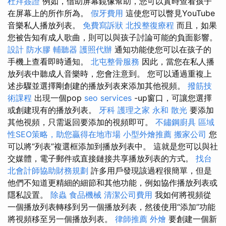
杜拜簽證
例如，借助屏幕鏡像幫助，您可以實時查看孩子
在屏幕上的所作所為。
假牙費用
這使您可以瞥見YouTube
音樂私人播放列表。
免費寫訴狀
北投整復療程
而且，如果
您被告知有成人歌曲，則可以與孩子討論可能的負面影響。
設計
防水膠
輔聽器
護照代辦
通知功能使您可以在孩子的
手機上查看即時通知。
北屯整骨服務
因此，當您在私人播
放列表中聽成人音樂時，您會注意到。 您可以通過重複上
述步驟並選擇剛創建的播放列表來添加其他視頻。
撥筋技
術課程
出現一個pop
seo services
-up窗口，可讓您選擇
或創建現有的播放列表。
牙科
護理之家 永和
散光
要添加
其他視頻，只需返回要添加的視頻即可。
不鏽鋼廚具
區域
性SEO策略，助您贏得在地市場
小型外燴推薦
搬家公司
您
可以將“列表”複選框添加到播放列表中。 這就是您可以與社
交媒體，電子郵件或直接鏈接共享播放列表的方式。
找台
北會計師協助財務規劃
許多用戶發現該過程很簡單，但是
他們不知道更精細的細節和其他功能，例如協作播放列表或
隱私設置。
除蟲
食品機械
清潔公司費用
我如何將視頻從
一個播放列表轉移到另一個播放列表，然後使用“添加”功能
將視頻移至另一個播放列表。
律師推薦
外燴
要創建一個新