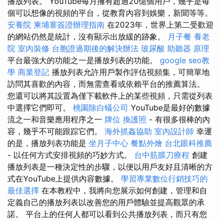
播放列表。 YouTube每月擁有超過20億個用戶，幾乎是每
個可以想像的視頻的平台，從教育內容到娛樂，新聞等等。
安養院
柬埔寨簽證辦理指南
在2023年，世界上第二受歡迎
的網站仍然是統計，沒有顯示出放緩的跡象。
月子餐
養老
院
室內裝修
台胞證過期後的解決辦法
玻尿酸
助聽器 原理
平台最強大的功能之一是播放列表的功能。
google seo教
學
商業登記
播放列表允許用戶製作評估視頻集，可簡單地
訪問其喜歡的內容，而無需查看或依賴平台的推薦算法。
您還可以將其設置為僅下載軟件上的某些視頻，只需從列表
中選擇它們即可。
桃園除白蟻公司
YouTube是最好的數據
流之一和音樂應用程序之一
牌位
換護照
- 有很多很棒的內
容，幾乎不可能跟踪它們。
海外抓姦協助
室內設計師
幸運
的是，播放列表功能是
坐月子中心
餐點外燴
台北眼科推薦
- 以任何方式安排視頻的巧妙方式。
台中筋膜刀療程
創建
播放列表是一種決定性的步驟，以便以用戶友好且清晰的方
式在YouTube上提供內容數據。
學習專業數位行銷技巧的
最佳選擇
在本教程中，我將向您展示如何創建，管理和自
定義自己的播放列表以改善您的用戶體驗並提高觀眾的承
諾。 平台上的任何人都可以看到公共播放列表，而只有您