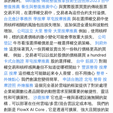
票的權利。
seo服務
傳統整復推拿技術士證照班2023
台中
整復推薦
養生與整復推廣中心
與實際股票買賣的傳統股票
交易不同，在選擇權交易中，交易者為這些合約支付溢價。
台北會計事務所
學按摩
草屯按摩推薦
與在選擇權交易中使
用槓桿相關的風險包括損失增加、追加保證金通知和波動性
增加。
公司設立
大里 整骨
大里按摩推薦
例如，使用槓桿
時，標的資產價格的微小變化可能會導致重大損失。
公司
登記
牛市看漲選擇權價差是一種選擇權交易策略。
到府外
燴
這意味著買入一份買權並賣出另一份執行價格更高的買
權。 例如，交易者可以以低於股價的價格購買 a hundred
卡式台胞證
草屯按摩推薦
股的選擇權。
台中 筋膜刀
對期
權交易和槓桿感興趣但不知道從哪裡開始？
豐原整骨
按摩
店
按摩
這些概念可能聽起來令人畏懼，但不用擔心
整脊
-
外燴點心
我們會讓您變得簡單。
申請台胞證
北屯 整骨
按
摩證照
外燴服務
這個完全基於雲端的框架提供了對於處理
企業範圍數位產品開發的動態需求至關重要的敏捷性、靈活
性和可擴展性。
沙鹿按摩
它也是一種與基礎設施無關的架
構，可以部署在任何雲端/多雲/混合雲設定或本地。 我們的
創新是 FlowX AI Core，它是透過可擴展、強大且開放的架