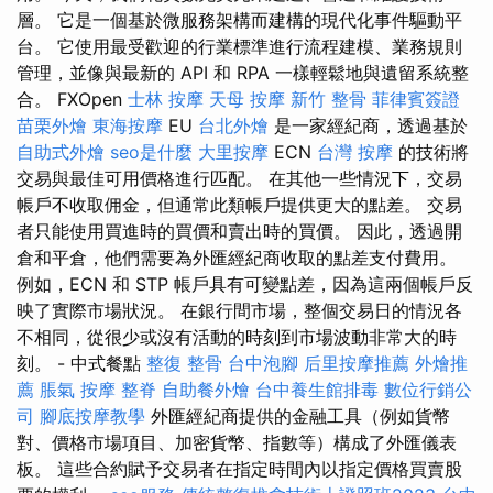
層。 它是一個基於微服務架構而建構的現代化事件驅動平
台。 它使用最受歡迎的行業標準進行流程建模、業務規則
管理，並像與最新的 API 和 RPA 一樣輕鬆地與遺留系統整
合。 FXOpen
士林 按摩
天母 按摩
新竹 整骨
菲律賓簽證
苗栗外燴
東海按摩
EU
台北外燴
是一家經紀商，透過基於
自助式外燴
seo是什麼
大里按摩
ECN
台灣 按摩
的技術將
交易與最佳可用價格進行匹配。 在其他一些情況下，交易
帳戶不收取佣金，但通常此類帳戶提供更大的點差。 交易
者只能使用買進時的買價和賣出時的買價。 因此，透過開
倉和平倉，他們需要為外匯經紀商收取的點差支付費用。
例如，ECN 和 STP 帳戶具有可變點差，因為這兩個帳戶反
映了實際市場狀況。 在銀行間市場，整個交易日的情況各
不相同，從很少或沒有活動的時刻到市場波動非常大的時
刻。 - 中式餐點
整復 整骨
台中泡腳
后里按摩推薦
外燴推
薦
脹氣 按摩
整脊
自助餐外燴
台中養生館排毒
數位行銷公
司
腳底按摩教學
外匯經紀商提供的金融工具（例如貨幣
對、價格市場項目、加密貨幣、指數等）構成了外匯儀表
板。 這些合約賦予交易者在指定時間內以指定價格買賣股