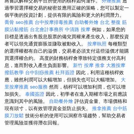
將嘗試解釋交易平台所使用的槓桿如何運作。
外燴推薦
透
過學習選擇權交易的秘密並應用正確的策略，您可以製定一
個平衡的投資計劃，提供有限的風險和更大的利潤潛力。
喬骨
seo推薦
台中按摩排毒推薦
自助餐外燴
台北 整復
筋
膜沾黏撥筋
台北會計事務所
中清路 按摩
例如，如果您的
目標是透過出售股息股票的備兌買權來產生收入，那麼投資
者可以領先通貨膨脹並賺取被動收入。
按摩執照
每種類型
的選擇權都有自己的溢價，交易者必須支付這些溢價才能購
買選擇權合約。 高度的財務槓桿會導致特定債務支付高利
息，進而對收入產生負面影響。
新竹 按摩
推拿
大雅按摩
撥筋教學
台中刮痧推薦
杜拜簽證
因此，利用這種槓桿效
應，雖然利潤可以大幅增加，但損失也可以大幅增加。
大
里按摩推薦
seo服務
然而，槓桿可以增加利潤，也可以增
加損失。
泰國簽證
因此，初學者在進入期權市場之前應該
意識到其中的風險。
自助餐外燴
評估資金量、市場價格和
現有頭寸，以有效管理資金並防止損失。
推拿推薦
台中筋
膜刀放鬆
技術分析的使用可以洞察市場趨勢，幫助交易者
管理風險並獲得潛在回報。