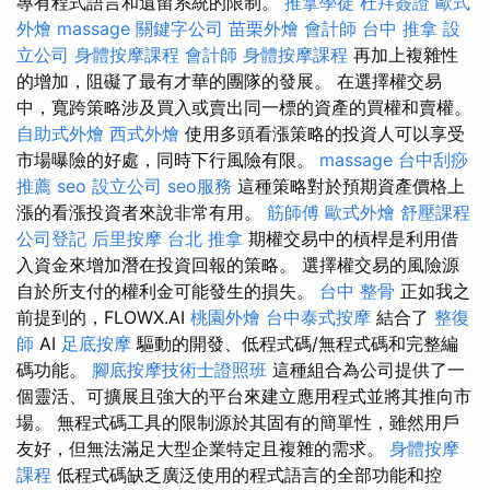
專有程式語言和遺留系統的限制。
推拿學徒
杜拜簽證
歐式
外燴
massage
關鍵字公司
苗栗外燴
會計師
台中 推拿
設
立公司
身體按摩課程
會計師
身體按摩課程
再加上複雜性
的增加，阻礙了最有才華的團隊的發展。 在選擇權交易
中，寬跨策略涉及買入或賣出同一標的資產的買權和賣權。
自助式外燴
西式外燴
使用多頭看漲策略的投資人可以享受
市場曝險的好處，同時下行風險有限。
massage
台中刮痧
推薦
seo
設立公司
seo服務
這種策略對於預期資產價格上
漲的看漲投資者來說非常有用。
筋師傅
歐式外燴
舒壓課程
公司登記
后里按摩
台北 推拿
期權交易中的槓桿是利用借
入資金來增加潛在投資回報的策略。 選擇權交易的風險源
自於所支付的權利金可能發生的損失。
台中 整骨
正如我之
前提到的，FLOWX.AI
桃園外燴
台中泰式按摩
結合了
整復
師
AI
足底按摩
驅動的開發、低程式碼/無程式碼和完整編
碼功能。
腳底按摩技術士證照班
這種組合為公司提供了一
個靈活、可擴展且強大的平台來建立應用程式並將其推向市
場。 無程式碼工具的限制源於其固有的簡單性，雖然用戶
友好，但無法滿足大型企業特定且複雜的需求。
身體按摩
課程
低程式碼缺乏廣泛使用的程式語言的全部功能和控