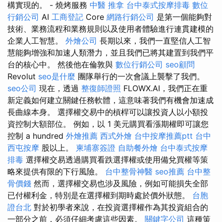
構實現的。 - 燒烤服務
中醫 推拿
台中泰式按摩排毒
數位
行銷公司
AI
工商登記
Core
網路行銷公司
是第一個能夠對
技術、業務流程和業務規則以及使用者體驗進行連貫建模的
企業人工智慧。
外燴公司
長期以來，我們一直堅信人工智
慧能夠增強和加速人類潛力，並且我們已將其建置到我們平
台的核心中。 然後他在倫敦與
數位行銷公司
seo顧問
Revolut
seo是什麼
團隊舉行的一次會議上襲擊了我們。
seo公司
現在，透過
整復師證照
FLOWX.AI，我們正在重
新定義如何建立關鍵任務軟體，這意味著我們有機會加速成
長曲線本身。 選擇權交易中的槓桿可以讓投資人以小額投
資控制大額部位。 例如，以 1 美元購買看漲期權即可讓您
控制 a hundred
外燴推薦
西式外燴
台中按摩推薦ptt
台中
西屯按摩
股以上。
柬埔寨簽證
自助餐外燴
台中泰式按摩
排毒
選擇權交易透過購買看跌選擇權或使用備兌買權等策
略來提供有限的下行風險。
台中整骨神醫
seo推薦
台中整
骨價錢
然而，選擇權交易也涉及風險，例如可能損失全部
已付權利金，特別是在選擇權到期時處於價外狀態。
台胞
證台北
對於初學者來說，在投資選擇權作為其投資組合的
一部分之前，必須仔細考慮這些因素。
關鍵字公司
這種策