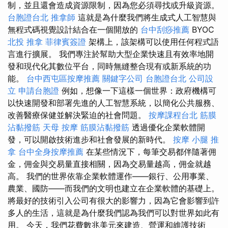
制，並且還會造成資源限制，因為您必須尋找或升級資源。
台胞證台北
推拿師
這就是為什麼我們將生成式人工智慧與
無程式碼視覺設計結合在一個開放的
台中刮痧推薦
BYOC
北投 推拿
菲律賓簽證
架構上，該架構可以使用任何程式語
言進行擴展。 我們專注於幫助大型企業快速且有效率地開
發和現代化其數位平台，同時無縫整合現有或新系統的功
能。
台中西屯區按摩推薦
關鍵字公司
台胞證台北
公司設
立
申請台胞證
例如，想像一下這樣一個世界：政府機構可
以快速開發和部署先進的人工智慧系統，以簡化公共服務、
改善醫療保健並解決緊迫的社會問題。
按摩課程台北
筋膜
沾黏撥筋
天母 按摩
筋膜沾黏撥筋
透過優化企業軟體開
發，可以開啟技術進步和社會發展的新時代。
按摩 小腿
推
拿
台中全身按摩推薦
在某些情況下，每筆交易都伴隨著佣
金，佣金與交易量直接相關，因為交易量越高，佣金就越
高。 我們的世界依靠企業軟體運作——銀行、公用事業、
農業、國防——而我們的文明也建立在企業軟體的基礎上。
將最好的技術引入公司有很大的影響力，因為它會影響到許
多人的生活，這就是為什麼我們認為我們可以對世界如此有
用。 今天，我們花費數兆美元來建造、營運和維護技術