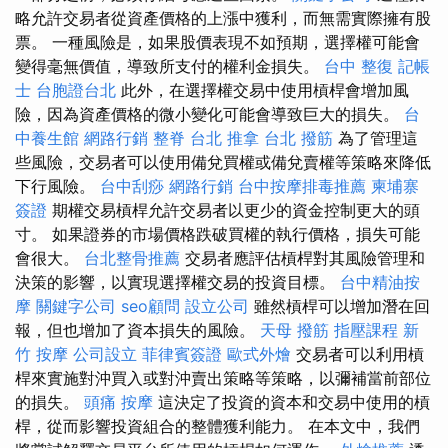
略允許交易者從資產價格的上漲中獲利，而無需實際擁有股
票。 一種風險是，如果股價表現不如預期，選擇權可能會
變得毫無價值，導致所支付的權利金損失。
台中 整復
記帳
士
台胞證台北
此外，在選擇權交易中使用槓桿會增加風
險，因為資產價格的微小變化可能會導致巨大的損失。
台
中養生館
網路行銷
整脊
台北 推拿
台北 撥筋
為了管理這
些風險，交易者可以使用備兌買權或備兌賣權等策略來降低
下行風險。
台中刮痧
網路行銷
台中按摩排毒推薦
柬埔寨
簽證
期權交易槓桿允許交易者以更少的資金控制更大的頭
寸。 如果證券的市場價格跌破買權的執行價格，損失可能
會很大。
台北整骨推薦
交易者應評估槓桿對其風險管理和
決策的影響，以實現選擇權交易的投資目標。
台中精油按
摩
關鍵字公司
seo顧問
設立公司
雖然槓桿可以增加潛在回
報，但也增加了資本損失的風險。
天母 撥筋
指壓課程
新
竹 按摩
公司設立
菲律賓簽證
歐式外燴
交易者可以利用槓
桿來實施對沖買入或對沖賣出策略等策略，以彌補當前部位
的損失。
頭痛 按摩
這決定了投資的資本和交易中使用的槓
桿，從而影響投資組合的整體獲利能力。 在本文中，我們