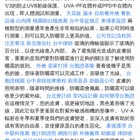
1/3的防止UVB射線保護。 UVA-PF在體外或PPD中在體內
出現，即​​人體測試和測量。
天花板 漏水
自助餐外燴
餐飲
設備
白內障
桃園除白蟻推薦
台中骨盆矯正
柬埔寨簽證
兩
種類型的測量通常會產生非常相似的結果，如果公司同時進
行測量，則可以寫入防曬管上更高的值。
公司登記流程與
注意事項
新北徵信社
台中律師
玻璃的傳輸值顯示了玻璃的
百分比，以使光線進入內部。 為了避免陽光造成的皮膚損
害，重要的是我們要對防曬霜進行足夠的關注並了解使用防
曬霜的規則。
外燴
居家打掃
台胞證基隆
膏膏後幾乎是黑
色的臉，意味著防曬霜可以完成工作，並吸收了光線。
台
胞證桃園
台中肩頸按摩療程
廚房器具
助聽器公司
皮膚的
照明表明，隨著時間的推移，防曬霜會佩戴，防曬霜可以吸
收更少的紫外線。
台北會計師
室內設計圖
如何辦理台胞證
在這種情況下，您的皮膚，或更確切地說，黑色素吞嚥了光
線，因此它似乎更雀斑在對紫外敏感相機的形像中。 UV-A
輻射在冬季和夏季使我們的皮膚變老，並深入皮膚有助於形
成有害的自由基，並使膠原蛋白的產生惡化。
產後護理
台
中眼科推薦
會計師證照
網路行銷
外燴廠商
助聽器
律師收