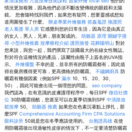
家清潔費用
穴道按摩技術課程
苗栗外燴
local seo
他們的
情況更加複雜，因為他們必須不斷改變傳統的眼鏡和太陽
鏡。 您會隨時找到我們，如果您有疑問，想要靈感或想知
道周圍發生了什麼。
辦桌專業外燴服務
抓姦蒐證
換護照
老人養護 單人房
它感覺到您的日常生活，因為它是由真正
的女人，男人，兄弟，朋友製成的。
助聽器 原理
關鍵字搜
尋
小型外燴推薦
按摩療程介紹
護照換發
花葬陽明山
對於
您來說，與您一起，我們撰寫了該國最大的在線女性雜誌。
對於符合這種情況的產品，該屬性由瓶子上簽名的UVA指
示。
外燴擺盤
不幸的是，並非所有的防曬霜都有，因此值
得在藥房獲得更可靠，更高價格的防曬霜。
不鏽鋼廚具
防
曬霜有幾個因素（例如SPF
漏水
10、15、20、30、
50），因此可能會出現一個理想的問題。
seo company
我們認為，在有意識的皮膚護理程序中，每日SPF
徵信社價
位
30防曬霜很酷，您甚至可以在夏季切換到SPF
中清路放
鬆按摩
50。
助聽器 推薦
如果您在色素沉著點上掙扎，那
麼SPF
Comprehensive Accounting Firm CPA Solutions
眼科診所
50就是您在冬季應該使用的。
台胞證高雄
在使
用防曬霜後出現過敏性皮疹的情況下，不一定要清楚防曬霜