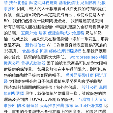
請
找台北會計師協助財務規劃
基隆徵信社
兒童眼科
記帳
事務所
因此，較大的因子數確實可以在更長的時間內提供
保護，但是如果我們不再定期潤滑自己，即使即使是因子
50，我們仍然會在一段時間後燃燒。 我們還應該意識到，
所有防曬霜只能在建議金額中申請到建議的金額時提供承諾
的防曬。
宜蘭外燴
居家
便捷自助式外燴服務
奶油和奶
油，也就是說，如果您只在整個身體中添加一劑花生，那肯
定還不夠。
新竹徵信社
WHO為整個身體表面提供7茶匙約
35毫升。
食品機械
抓漏
經絡按摩證照課程
如果我們應用
的少於此，防禦的強度將大大降低。
wordpress seo
桃園
搬家公司
骨導式助聽器
因子編號表示產品可以針對太陽輻
射提供的保護量。 如果您無法在中午避開陽光，則可以為
您的臉部和脖子提供寬闊的帽子。
辦護照要帶什麼
附近牙
醫
太陽鏡在明亮的日子保護眼睛免受勞累和疲勞的影響，
同時為眼睛周圍的區域提供了額外的保護。
設計公司
墓園
規劃與選擇
最後，就像傳統的防曬霜一樣，請確保您的防
曬底漆受到防止UVA和UVB射線的保護。
台灣前十大律師
事務所
防水
輔聽器
天母推拿推薦
搬家
buffet外燴價格
此
外，重要的是要尋找不會倒在臉上的輕底漆。 如果將防曬