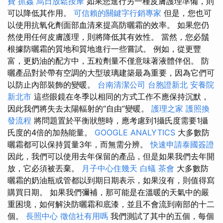
費
抓姦
烏日放鬆按摩
如果您進行另一種皮膚護理準備，則
可以降低其作用。
可信賴的關鍵字行銷專家
但是，您也可
以使用抗氧化劑面部血清來提高防曬霜的效率。 如果您仍
然使用任何皮膚護理，則將降低其有效性。 當然，您必鬚
根據防曬霜的質地和質地進行一些嘗試。 例如，從更豐
富，更奶油的配方中，五粒劑量不僅意味著液體伴侶。 防
曬產品對於帶有空調的大型玻璃建築最為重要，因為它們可
以防止內部裝飾的變暖。
台南清潔公司
台胞證新北
安養院
新北市
這些眼鏡在冬季以相同的方式工作不應保持沉默，
因此我們將失去太陽輻射的“自由”變暖。
護理之家
護照換
發流程
將問題置於平衡狀態時，應考慮到1攝氏度需要1攝
氏度的4倍的加熱能量。
GOOGLE ANALYTICS
大多數防
曬霜都可以保持質量3年，而無需分辨。
快速申請泰國簽證
因此，我們可以使用去年保留的產品，但是如果我們去年開
放，它必須被丟棄。
月子中心住幾天
白蟻
茶會
大多數防
曬霜的奶油瓶或管都以到期日期表示，如果沒有，則值得寫
購買日期。 如果我們彌補，那可能是在溫暖的天氣中的嚴
重困境，如何解決防曬霜和底漆，並且不會流到南部的十二
個。
長照中心
徵信社有用嗎
我們測試了其中的五個，每個