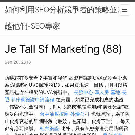
如何利用SEO分析競爭者的策略並超
越他們-SEO專家
Je Tall Sf Marketing (88)
Sep 20, 2013
防曬霜有多安全？事實和誤解 歐盟建議將UVA保護至少應
為防曬霜的UVB保護的1/3，如果實現這一目標，則可以將
產品包含在框架的UVA符號中。
長照中心 單人房
墓地
長
照
菲律賓簽證申請流程
在美國，如果已完成相應的建議
（儘管不完全相同），則可以將防曬霜添加到“廣泛光譜”或
廣泛的光譜中。
台中油壓按摩
外燴公司
也就是說，為了防
止皮膚衰老的早期跡象（皺紋，色素斑，皮膚下垂），每天
都有必要保護。
杜拜簽證
此外，只有在您旁邊使用防曬霜