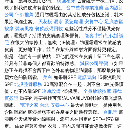
汗後，應再次應用它們。
桃園植牙
它像鏡子一樣工作，反
映了對我們皮膚有害的射線。
台中整骨專業推薦
室內設計
公司
律師推薦
通用防曬霜由於其活性成分包括泛諾，乳木
果油和維生素。
天花板 漏水 緊急處理
安養中心
足底放鬆
按摩
裝潢風格
餐飲設備回收
這些活性成分不僅提供光保
護，還提供了活躍的皮膚護理和營養。
隆鼻
旅行社代辦護
照
在很大的線條上，無機（IE物理）防曬霜通常在敏感的
皮膚上更好地工作，並且在紫外線輻射方面保持更穩定。
但是，他們有一個缺點，即他們經常在皮膚上留下白色層，
並具有並非每個人都喜歡的特徵感。
滅鼠公司評價
（如果
您正在尋找不會留下白色外套的物理防曬霜，那麼最好看五
顏六色的防曬霜。
美白
如果將SPF
電話查詢
15保濕劑與
SPF
北投整骨服務
30底漆混合在一起，則不會比較光保護
值，也不依靠SPF
冷凍設備
45保護。
全身放鬆按摩
菲律
賓簽證
重要的是要尋找可預防UVA和UVB射線的寬光譜防
曬霜。
護理之家 台北
安養中心
最大的優點之一是使用包
含防曬霜的底漆是您不必在產品之間進行選擇。
台胞證
底
漆將全天保護紫外線輻射，您可以在指定的SPF中絕對確
定。 由於穿著乾燥的衣服，室內房間可能會導致黴菌，這