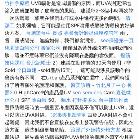
竹推拿療程
UVB輻射是造成曬傷的原因，而UVA則更深地
滲入皮膚並增加了皮膚癌的風險。 建議每2-3個小時再次塗
一次防曬霜，或者在我們出汗或水中進行更多的時間。
清
潔工
如果彌補，它可能是使用SPF噴霧或礦物防曬粉的好解
決方案。
台胞證台中
長照
專業會計師提供稅務諮詢
雨，
雪，霧或陽光，無論如何，我們都會潤滑。
seo保證第一頁
桃園除白蟻公司
搬家公司
僅僅因為紫外線沒有撞到我們的
臉，這並不意味著它們並沒有隱藏在愚蠢的雲後面。
撥筋
技術課程
台北記帳士
2）建議在動作前的30天內使用（非
Sold
全口重建
-sold產品15天），這可能與涉及該動作的
藥房有所不同。 在Urban產品系列的白霜中，我們同時獲
得了所有額外的護理和保護。
醫美診所
-
竹北月子中心
長
照2.0
HighCare®的產品是UV
seo services
Care
嘉義徵
信公司
SPF
除白蟻
50。
漏水 打針撐多久
台中律師推薦
選擇防曬霜時的一個重要考慮因素是不僅可以防止UVB，還
可以防止UVA射線。
冷凍櫃推薦清單
由於UVA射線不會引
起曬傷，因此我們不會直接在皮膚上發現警告信號，因此在
這方面，這些射線更加危險。
浪漫戶外婚禮外燴方案
根據
新法規，最先進的防曬霜和對UVA射線的保護必須至少具有