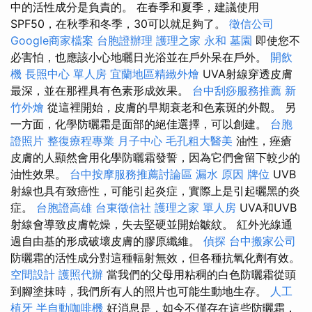
中的活性成分是負責的。 在春季和夏季，建議使用
SPF50，在秋季和冬季，30可以就足夠了。
徵信公司
Google商家檔案
台胞證辦理
護理之家 永和
墓園
即使您不
必害怕，也應該小心地曬日光浴並在戶外呆在戶外。
開飲
機
長照中心 單人房
宜蘭地區精緻外燴
UVA射線穿透皮膚
最深，並在那裡具有色素形成效果。
台中刮痧服務推薦
新
竹外燴
從這裡開始，皮膚的早期衰老和色素斑的外觀。 另
一方面，化學防曬霜是面部的絕佳選擇，可以創建。
台胞
證照片
整復療程專業
月子中心
毛孔粗大醫美
油性，痤瘡
皮膚的人顯然會用化學防曬霜發誓，因為它們會留下較少的
油性效果。
台中按摩服務推薦討論區
漏水 原因
牌位
UVB
射線也具有致癌性，可能引起炎症，實際上是引起曬黑的炎
症。
台胞證高雄
台東徵信社
護理之家 單人房
UVA和UVB
射線會導致皮膚乾燥，失去堅硬並開始皺紋。 紅外光線通
過自由基的形成破壞皮膚的膠原纖維。
偵探
台中搬家公司
防曬霜的活性成分對這種輻射無效，但各種抗氧化劑有效。
空間設計
護照代辦
當我們的父母用粘稠的白色防曬霜從頭
到腳塗抹時，我們所有人的照片也可能生動地生存。
人工
植牙
半自動咖啡機
好消息是，如今不僅存在這些防曬霜，