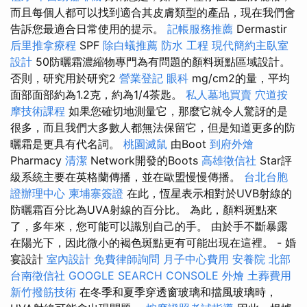
而且每個人都可以找到適合其皮膚類型的產品，現在我們會
告訴您最適合日常使用的提示。
記帳服務推薦
Dermastir
后里推拿療程
SPF
除白蟻推薦
防水 工程
現代簡約主臥室
設計
50防曬霜濃縮物專門為有問題的顏料斑點區域設計。
否則，研究用於研究2
營業登記
眼科
mg/cm2的量，平均
面部面部約為1.2克，約為1/4茶匙。
私人墓地買賣
穴道按
摩技術課程
如果您確切地測量它，那麼它就令人驚訝的是
很多，而且我們大多數人都無法保留它，但是知道更多的防
曬霜是更具有代名詞。
桃園滅鼠
由Boot
到府外燴
Pharmacy
清潔
Network開發的Boots
高雄徵信社
Star評
級系統主要在英格蘭傳播，並在歐盟慢慢傳播。
台北台胞
證辦理中心
柬埔寨簽證
在此，恆星表示相對於UVB射線的
防曬霜百分比為UVA射線的百分比。 為此，顏料斑點來
了，多年來，您可能可以識別自己的手。 由於手不斷暴露
在陽光下，因此微小的褐色斑點更有可能出現在這裡。 - 婚
宴設計
室內設計
免費律師詢問
月子中心費用
安養院 北部
台南徵信社
GOOGLE SEARCH CONSOLE
外燴
土葬費用
新竹撥筋技術
在冬季和夏季穿透窗玻璃和擋風玻璃時，