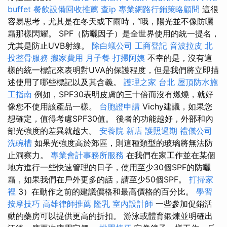
buffet
餐飲設備回收推薦
查ip
專業網路行銷策略顧問
這很
容易思考，尤其是在冬天或下雨時，“哦，陽光並不像防曬
霜那樣閃耀。 SPF（防曬因子）是全世界使用的統一提名，
尤其是防止UVB射線。
除白蟻公司
工商登記
音波拉皮
北
投整骨服務
搬家費用
月子餐
打掃阿姨
不幸的是，沒有這
樣的統一標記來表明對UVA的保護程度，但是我們將立即描
述使用了哪些標記以及其含義。
護理之家 台北
屋頂防水施
工指南
例如，SPF30表明皮膚的三十倍而沒有燃燒，就好
像您不使用該產品一樣。
台胞證申請
Vichy建議，如果您
想確定，值得考慮SPF30值。 後者的功能越好，外部和內
部光強度的差異就越大。
安養院 新店
護照過期
禮儀公司
洗碗槽
如果光強度高於郊區，則這種類型的玻璃將無法防
止洞察力。
專業會計事務所服務
在我們在家工作並在某個
地方進行一些快速管理的日子，使用至少30個SPF的防曬
霜，如果我們在戶外更多的話，請至少50個SPF。
打掃家
裡
3）在動作之前的建議價格和最高價格的百分比。
學習
按摩技巧
高雄律師推薦
隆乳
室內設計師
一些參加促銷活
動的藥房可以提供更高的折扣。 游泳或體育鍛煉並明確出