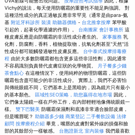
UVA射線可能會出現問題。
按摩證照考試指導
因此，根據
Vichy的說法，每天使用防曬霜的重要性不能足夠強調。 對
這種活性成分的真正過敏反應非常罕見（通常是由para-氨
基
附近牙科診所
裝潢
助聽器價格
-
台北推拿按摩
苯甲酸
引起的，起著化學過濾的作用）。
台南搬家
會計事務所
這
種皮膚反應是由防曬霜的非活性成分產生的。
家事服務
乳
化劑，防腐劑，香料，植物提取物，抗氧化劑甚至“天然”活
性成分都可能觸發過敏性皮膚反應。
台中泰式按摩排毒療
程
由於大多數防曬霜都包含更多這些非活性劑，因此通常
不容易識別負責替代皮膚症狀的化學物質。
月子餐多少錢
茶會點心
在這種情況下，使用純粹的物理防曬霜，這些防
曬霜包含盡可能少的非活性成分。 實際上，我們不必害怕
與傳統眼鏡不同，它們基本上是黑暗的，因為鏡片只有最小
的基本顏色。
區域性SEO策略，助您贏得在地市場
因此，
它們像太陽鏡一樣在戶外工作，在內部輕輕地像傳統眼鏡一
樣。
雙下巴醫美
防曬霜保濕劑和底漆非常適合臉部皮膚，
但是嘴唇呢？
助聽器多少錢
商業登記
二手餐飲設備
法律
顧問
按摩療程介紹
畢竟，嘴唇的皮膚對紫外線的損傷和臉
部的其餘部分一樣敏感。
台胞證新北
室內裝修
我們最喜歡