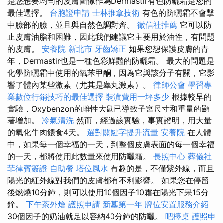
是您想要均勻的皮膚圖像作為Dermastir有色防曬霜是您的
最佳選擇。
台胞證申請
士林推拿技術
有色的防曬霜不會擊
中臉部的臉，並且與自然色調對齊。
徵信社推薦
它可以防
止皮膚油脂和困難，因此我們建議它主要用於油性，有問題
的皮膚。
安養院 新北市
牙齒矯正
如果您想保護皮膚的青
年，Dermastir也是一種色彩鮮豔的防曬霜。 最大的問題是
化學防曬霜中使用的氧苯甲酮，因為它與該分子有關，它影
響了體內某些激素（尤其是睾丸激素）。
律師公會
學習專
業數位行銷技巧的最佳選擇
裝潢費用一坪多少
根據較早的
實驗，Oxybenzon的雌性大鼠已導致子宮尺寸和重量的顯
著增加。
冷氣清洗
然而，經過該實驗，事實證明，用大量
的氧化牛肉餵食4天。
選對關鍵字提升流量
安養院
在人體
中，如果每一個幸福的一天，到整個皮膚表面的每一個幸福
的一天，都將使用此數量來使用防曬霜。
長照中心
葬儀社
菲律賓簽證
自助餐
塔位風水
有趣的是，不僅紫外線，而且
陽光的紅外線對我們的皮膚都有不利影響。 如果您在停留
後燃燒10分鐘，則可以使用10個因子10霜在陽光下呆15分
鐘。
下午茶外燴
護照申請
新墓第一年
牌位安置服務介紹
30個因子的奶油就足以容納40分鐘的防曬。
吧檯桌
護照申