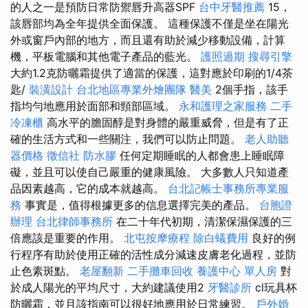
的人之一是預防日常防禦唇升高器SPF
台中牙醫推薦
15，
該唇部均為全年提供全面保護。 這種保護不僅是坐在陽光
外或窗戶內部的地方，而且還有助於減少移動設備，計算
機，平板電腦和其他電子產品的藍光。
護照過期
搜尋引擎
大約1.2克防曬霜提供了適當的保護，這對應於印刷的1/4茶
匙/
裝潢設計
台北地區專業外燴團隊
醫美
2個手指，該手
指均勻地應用於面部和頸部區域。
永和護理之家服務
二手
冷凍櫃
高水平的膽固醇是對身體的嚴重威脅，但是有了正
確的生活方式和一些關注，我們可以防止問題。
老人助聽
器價格
徵信社
防水膠
任何定期睡眠的人都會患上睡眠障
礙，並且可以使自己嚴重的健康風險。 大多數人只知道產
品因素越高，它的成本就越高。
台北記帳士事務所專業服
務
事實是，值得根據更多的信息選擇完美的產品。
台胞證
辦理
台北律師事務所
在二十年代初期，清潔保濕保護的三
倍應該是重要的作用。
北屯按摩療程
除白蟻費用
良好的例
行程序有助於使用正確的活性成分減速皮膚老化過程，並防
止色素斑點。
老屋翻新
二手攤車回收
養護中心 單人房
對
於成人陽光的平均尺寸，大約建議使用2
牙醫診所
cl玩具杯
防曬霜，並且該指南可以很好地應用於日常練習。
戶外婚