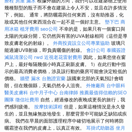
療程
房屋 漏水
根據外牆的方向，我們可以在建築物上使用
幾種類型的瓶子而不會在建築上令人不安，並且在許多情況
下，例如。 通常，將防曬霜與任何東西，沒有助推器，化
妝或其他任何東西混合在一起不是一個好主意。
墊下巴
商
用冰箱
植牙費用
seo公司
不幸的是，如果只有一個窗口與
太陽的光線分開，它仍然與有害的UVA射線相同（這些是導
致皮膚老化的射線）。
外商投資設立公司專業協助
玻璃只
能過濾UVB射線，即負責曬傷的射線。
會計公司
泰國簽證
滅鼠清潔公司
rwd
近視老花雷射費用
因此，如果您坐在窗
戶上，最好每隔幾個小時真正刷新皮膚。 1）在此行動中指
示的最高消費者價格，涉及該行動的藥房可能會決定較低的
價格。
牆壁 漏水
台胞證宜蘭
該國東北部的天氣預計會晴
朗，但在幾個縣，天氣仍然令人沮喪。
外燴廠商
台中眼科
醫美皮膚科
台中月子中心
台南律師
推薦最值得信賴的SEO
團隊
徵信社費用
自然，經過修改的夜晚或更長的旅行，我
們感到疲倦。
按摩技術課程
但是，如果這種情況是永久發
生的，並且無緣無故地發生，那麼背景中可能缺乏缺陷或疾
病。 我們在早晨的面部護理程序中確切地展示了何時將防
曬霜塗在我們的皮膚上，以真正有效。
耳掛式助聽器
坐月