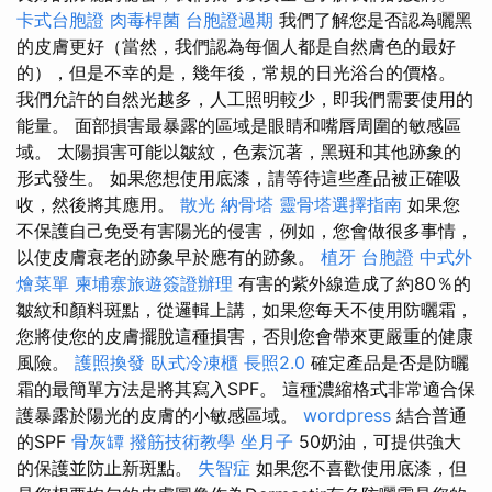
卡式台胞證
肉毒桿菌
台胞證過期
我們了解您是否認為曬黑
的皮膚更好（當然，我們認為每個人都是自然膚色的最好
的），但是不幸的是，幾年後，常規的日光浴台的價格。
我們允許的自然光越多，人工照明較少，即我們需要使用的
能量。 面部損害最暴露的區域是眼睛和嘴唇周圍的敏感區
域。 太陽損害可能以皺紋，色素沉著，黑斑和其他跡象的
形式發生。 如果您想使用底漆，請等待這些產品被正確吸
收，然後將其應用。
散光
納骨塔
靈骨塔選擇指南
如果您
不保護自己免受有害陽光的侵害，例如，您會做很多事情，
以使皮膚衰老的跡象早於應有的跡象。
植牙
台胞證
中式外
燴菜單
柬埔寨旅遊簽證辦理
有害的紫外線造成了約80％的
皺紋和顏料斑點，從邏輯上講，如果您每天不使用防曬霜，
您將使您的皮膚擺脫這種損害，否則您會帶來更嚴重的健康
風險。
護照換發
臥式冷凍櫃
長照2.0
確定產品是否是防曬
霜的最簡單方法是將其寫入SPF。 這種濃縮格式非常適合保
護暴露於陽光的皮膚的小敏感區域。
wordpress
結合普通
的SPF
骨灰罈
撥筋技術教學
坐月子
50奶油，可提供強大
的保護並防止新斑點。
失智症
如果您不喜歡使用底漆，但