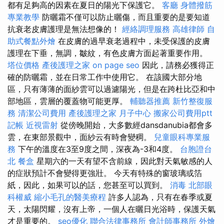
都有足夠高的因素在夏日的陽光下保護它。
客廳
身體撥筋
專業教學
防曬霜不僅可以防止曬傷，而且重要的是要知道
抗衰老皮膚護理是無法想像的！
經絡調理服務
高雄律師
自
助式餐點外燴
在皮膚的過早衰老過程中，未受保護的皮膚
護理在下垂，無調，皺紋，有色皮膚方面起著重要作用。
塔位價格
產後護理之家
on page seo
因此，請務必獲得正
確的防曬霜，並在日常工作中使用它。 在該國大部分地
區，只有薄薄的面紗雲可以過濾陽光，但是在跨杜比亞和中
部地區，雲層的覆蓋物可能更厚。
輔聽器推薦
新竹整復服
務
清潔公司費用
產後護理之家 月子中心
搬家公司費用ptt
記帳
近視雷射
從傍晚開始，大多數經dansdanubia都會多
雲，在東部景觀中，面紗云有時會變稠。
兒童眼科專業服
務
下午的溫度在3至9度之間，深夜為-3和4度。
台胞證台
北
餐盒
星期六的一天有望不含前線，因此對天氣敏感的人
的症狀預計不會變得更強壯。 今天有特殊的窗玻璃或箔
紙，因此，如果可以的話，您甚至可以買到。
消毒
北部眼
科權威
縮小毛孔的醫美療程
許多人認為，只有在春季或夏
天，太陽閃耀，沒有上帝，一個人在曬日光浴時，保護天氣
才是重要的。
seo優化
聯合法律事務所
會計師事務所
外燴