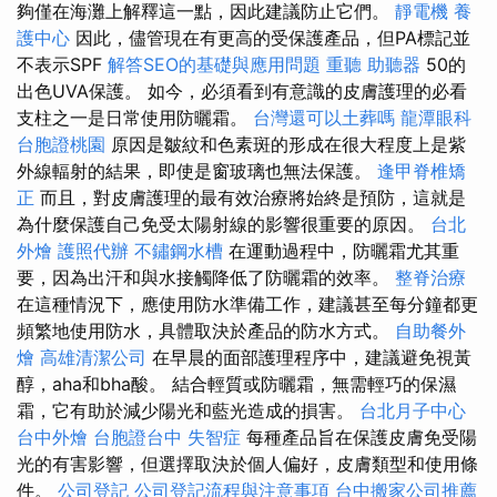
夠僅在海灘上解釋這一點，因此建議防止它們。
靜電機
養
護中心
因此，儘管現在有更高的受保護產品，但PA標記並
不表示SPF
解答SEO的基礎與應用問題
重聽 助聽器
50的
出色UVA保護。 如今，必須看到有意識的皮膚護理的必看
支柱之一是日常使用防曬霜。
台灣還可以土葬嗎
龍潭眼科
台胞證桃園
原因是皺紋和色素斑的形成在很大程度上是紫
外線輻射的結果，即使是窗玻璃也無法保護。
逢甲脊椎矯
正
而且，對皮膚護理的最有效治療將始終是預防，這就是
為什麼保護自己免受太陽射線的影響很重要的原因。
台北
外燴
護照代辦
不鏽鋼水槽
在運動過程中，防曬霜尤其重
要，因為出汗和與水接觸降低了防曬霜的效率。
整脊治療
在這種情況下，應使用防水準備工作，建議甚至每分鐘都更
頻繁地使用防水，具體取決於產品的防水方式。
自助餐外
燴
高雄清潔公司
在早晨的面部護理程序中，建議避免視黃
醇，aha和bha酸。 結合輕質或防曬霜，無需輕巧的保濕
霜，它有助於減少陽光和藍光造成的損害。
台北月子中心
台中外燴
台胞證台中
失智症
每種產品旨在保護皮膚免受陽
光的有害影響，但選擇取決於個人偏好，皮膚類型和使用條
件。
公司登記
公司登記流程與注意事項
台中搬家公司推薦