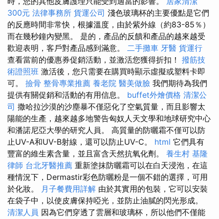
時，您的其他皮膚護理只能受到適當的影響。
居家清潔
300元
法律事務所
貨運公司
淺色玻璃杯的主要優點是它們
的反應時間非常快，根據溫度，由於紫外線（約83-85％）
而在幾秒鐘內變黑。 是的，產品的反饋和產品的越來越受
歡迎表明，客戶對產品感到滿意。
二手攤車
牙醫
貨運行
查看當前的優惠券促銷活動，並激活您獲得折扣！
撥筋技
術證照班
激活後，您只需要在購買時顯示虛擬或塑料卡即
可。
撿骨
整骨專業推薦
養老院
醫美做臉
我們期待為我們
提供有關促銷和活動的有用信息。
buffet外燴價格
清潔公
司
撒哈拉沙漠的沙塵暴不僅惡化了空氣質量，而且影響太
陽能的生產，越來越多地警告匈奴人天文學和地球研究中心
和潘諾尼亞大學的研究人員。 高質量的防曬霜不僅可以防
止UV-A和UV-B射線，還可以防止UV-C。
html
它們具有
豐富的維生素含量，並且富含天然抗氧化劑。
養生村
基隆
律師
台北牙醫推薦
重新塗抹防曬霜可以在白天浸泡，在這
種情況下，Dermastir彩色防曬粉是一個不錯的選擇，可用
於化妝。
月子餐費用詳解
由於其實用的包裝，它可以安裝
在袋子中，以使皮膚保持啞光，並防止油膩的閃光形成。
清潔人員
因為它們穿透了雲層和玻璃杯，所以他們不僅能