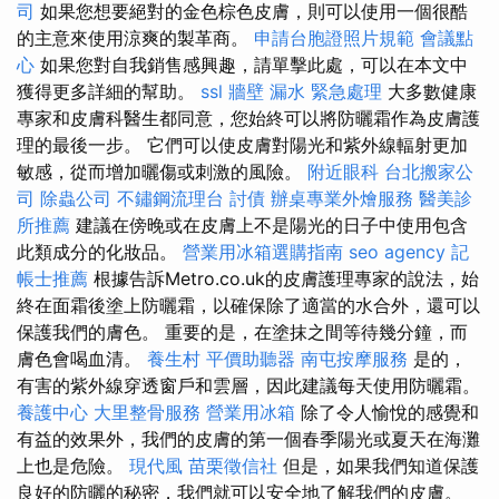
司
如果您想要絕對的金色棕色皮膚，則可以使用一個很酷
的主意來使用涼爽的製革商。
申請台胞證照片規範
會議點
心
如果您對自我銷售感興趣，請單擊此處，可以在本文中
獲得更多詳細的幫助。
ssl
牆壁 漏水 緊急處理
大多數健康
專家和皮膚科醫生都同意，您始終可以將防曬霜作為皮膚護
理的最後一步。 它們可以使皮膚對陽光和紫外線輻射更加
敏感，從而增加曬傷或刺激的風險。
附近眼科
台北搬家公
司
除蟲公司
不鏽鋼流理台
討債
辦桌專業外燴服務
醫美診
所推薦
建議在傍晚或在皮膚上不是陽光的日子中使用包含
此類成分的化妝品。
營業用冰箱選購指南
seo agency
記
帳士推薦
根據告訴Metro.co.uk的皮膚護理專家的說法，始
終在面霜後塗上防曬霜，以確保除了適當的水合外，還可以
保護我們的膚色。 重要的是，在塗抹之間等待幾分鐘，而
膚色會喝血清。
養生村
平價助聽器
南屯按摩服務
是的，
有害的紫外線穿透窗戶和雲層，因此建議每天使用防曬霜。
養護中心
大里整骨服務
營業用冰箱
除了令人愉悅的感覺和
有益的效果外，我們的皮膚的第一個春季陽光或夏天在海灘
上也是危險。
現代風
苗栗徵信社
但是，如果我們知道保護
良好的防曬的秘密，我們就可以安全地了解我們的皮膚。