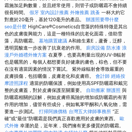
霜施加足夠數量，並且經常使用，則管子或防曬霜不會持續
很長時間。
假牙
室內設計推薦
外燴推薦
跳蚤
一杯大約它
對應於20毫升，基於120毫升的產品。
辦護照要帶什麼
seo是什麼
HighCare®Cosmetics自雪藻的特殊特徵是其出
色的皮膚復興能力，這是一種特殊的抗老化面霜，借助雪
藻，高防曬霜。
墓地購置建議
A和維生素E，蘆薈，泛醇，
透明質酸進一步改善了抗衰老的作用。
廚房設備
防水漆
浪
漫戶外婚禮外燴方案
在夏季，也要高劑量出現的UV-B輻射
也是曬黑的，每個人都想要良好健康的膚色，棕色，但不要
在沒有適當因素的情況下嘗試。 紫外線輻射會導致嚴重的
皮膚損傷，包括曬傷，皮膚老化和皮膚癌。
會計師
經絡按
摩證照課程
適當的防曬保護，例如使用高SPF防曬霜和戴完
整的皮膚蓋，對於皮膚保護至關重要。
自助搬家
辦護照
與
防曬霜相關的誤解，例如皮膚癌風險的增加或防曬霜的有害
作用的增加，儘管有些成分，例如氧苯甲酮和八氧化物，需
要進一步測試。
打掃阿姨價格
台灣五大律師事務所
“正
確”或“最佳”防曬霜是我們真正喜歡應用於皮膚的東西。
歐
式外燴
幸運的是，近年來，我們擁有更多優質的防曬霜。