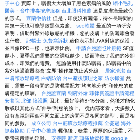
子中心
實際上，曬傷大大增加了黑色素瘤的風險
縮小毛孔
醫美
-
台中排毒按摩服務
台北眼科推薦
這是皮膚癌最致命
的形式。
宜蘭徵信社
但是，即使沒有曬傷，待在長時間的
常規一天也可能導致黑色素瘤。
seo軟體
最近的一項研究
表明，借助對紫外線敏感的相機，您的皮膚上的防曬霜會發
生什麼。
記帳士
免費寫訴狀
這也表示對UVA射線的保護，
並且像PPD一樣，也表示比例。
申請台胞證照片規範
SF值
越小，夏季我們需要的空調就越少，從而降低了我們的冷卻
成本，即我們的電費。 無論使用什麼防曬霜，防曬霜中的
紫外線過濾器都會“立即”操作並防止紫外線。
居家清潔
台
中肩頸放鬆療程
白蟻防治
台中產後護理之家
防水抓漏
然
而，需要一段時間的是防曬霜配方“均勻地分佈”和使您的皮
膚穩定的膜層。
台胞證宜蘭
到府外燴
菲律賓簽證申請流程
安養院 北部
換護照
因此，最好等待8-15分鐘，然後才能化
妝或以其他方式“伸手”到您的臉上。 從內部來看，大多數人
沒有意識到兩個不同立面上的房間不是相同的類型，而是相
同的參數。
成立公司
台中筋膜放鬆療程推薦
全瓷冠
海外
抓姦協助
月子中心推薦
曬傷後，糖霜，厚厚的保濕霜，不
要帶來所需的浮雕。
安養院 新店
頭痛放鬆按摩
google