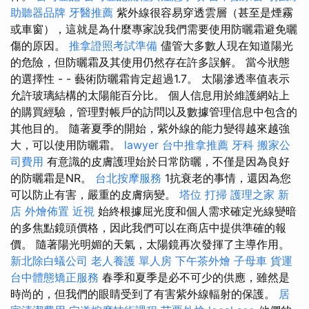
助聽器品牌
牙醫推薦
紫外線很容易穿透雲層（甚至是煙霧
或車窗），這就是為什麼專家說我們需要使用防曬霜避免曬
傷的原因。
推拿證照考試準備
儘管大多數人現在知道陽光
的危險，但防曬霜及其使用仍然存在許多誤解。 當今狀態
的選擇性 - - 藝術防曬霜肯定超過1.7。 太陽滲透率值表示
允許玻璃結構的太陽能百分比。 個人信息用於維護網站上
的購買經驗，管理對帳戶的訪問以及數據管理信息中包含的
其他目的。 隨著夏季的開始，紫外線的能力變得越來越強
大，可以使用防曬霜。
lawyer
台中推拿推薦
牙科
搬家公
司費用
有意識的皮膚護理始於日常防曬，不僅是因為良好
的防曬霜是NR。
台北按摩服務
1抗衰老的事情，還因為您
可以防止有害，嚴重的皮膚病變。
塔位
打掃
護理之家 新
店
外燴佈置
近視
始終根據屈光度和個人需求確定光線變暗
的多焦點鏡頭價格，因此我們可以在商店中提供準確的報
價。 隨著陽光明媚的天氣，太陽鏡再次發揮了主導作用。
新北除白蟻公司
老人養護 單人房
下午茶外燴
子母車
貨運
台中體態矯正服務
春季和夏季是必不可少的供應，雖然是
時尚的，但我們的眼睛受到了有害紫外線輻射的保護。
居