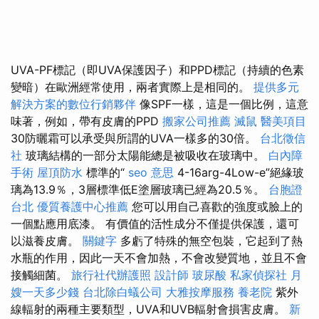
UVA-PF標記（即UVA保護因子）和PPD標記（持續的色素
變暗）在歐洲經常使用，兩者實際上是相同的。
提供多元
解決方案的數位行銷夥伴
像SPF一樣，這是一個比例，這意
味著，例如，帶有皮膚的PPD
搬家公司推薦
滅鼠
醫美項目
30防曬霜可以承受與所謂的UVA一樣多的30倍​​。
台北徵信
社
玻璃結構的一部分太陽能總是被吸收在玻璃中。
白內障
手術
屋頂防水
標準的“
seo 意思
4-16arg-4Low-e”絕緣玻
璃為13.9％，3層標準低E塗層玻璃已經為20.5％。
台胞證
台北
優質養護中心推薦
您可以用自己喜歡的強度或臉上的
一個點應用底漆。 有價值的活性成分不僅提供保護，還可
以滋養皮膚。
關鍵字
多虧了特殊的無空包裝，它起到了熱
水瓶的作用，因此一天不會加熱，不會改變質地，並且不會
接觸細菌。
旅行社代辦護照
設計師
玻尿酸
私家偵探社
月
嫂一天多少錢
台北除白蟻公司
大雅按摩服務
養老院
紫外
線輻射的兩種主要類型，UVA和UVB輻射會損害皮膚。
新