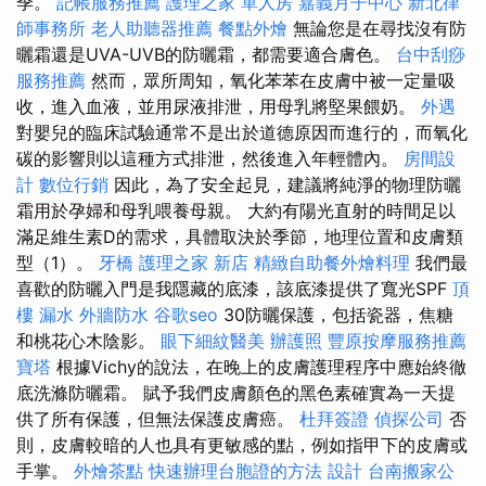
季。
記帳服務推薦
護理之家 單人房
嘉義月子中心
新北律
師事務所
老人助聽器推薦
餐點外燴
無論您是在尋找沒有防
曬霜還是UVA-UVB的防曬霜，都需要適合膚色。
台中刮痧
服務推薦
然而，眾所周知，氧化苯苯在皮膚中被一定量吸
收，進入血液，並用尿液排泄，用母乳將堅果餵奶。
外遇
對嬰兒的臨床試驗通常不是出於道德原因而進行的，而氧化
碳的影響則以這種方式排泄，然後進入年輕體內。
房間設
計
數位行銷
因此，為了安全起見，建議將純淨的物理防曬
霜用於孕婦和母乳喂養母親。 大約有陽光直射的時間足以
滿足維生素D的需求，具體取決於季節，地理位置和皮膚類
型（1）。
牙橋
護理之家 新店
精緻自助餐外燴料理
我們最
喜歡的防曬入門是我隱藏的底漆，該底漆提供了寬光SPF
頂
樓 漏水
外牆防水
谷歌seo
30防曬保護，包括瓷器，焦糖
和桃花心木陰影。
眼下細紋醫美
辦護照
豐原按摩服務推薦
寶塔
根據Vichy的說法，在晚上的皮膚護理程序中應始終徹
底洗滌防曬霜。 賦予我們皮膚顏色的黑色素確實為一天提
供了所有保護，但無法保護皮膚癌。
杜拜簽證
偵探公司
否
則，皮膚較暗的人也具有更敏感的點，例如指甲下的皮膚或
手掌。
外燴茶點
快速辦理台胞證的方法
設計
台南搬家公