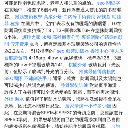
可能是削弱免疫系統，老年人和兒童的風險。
seo 關鍵字
在實驗中，檢查了6個小時，並作為普通人使用的許多防曬
霜。
撥筋技術教學
高級外燴
白內障手術費用
家族墓
助聽
器 種類
在圖片中，“空白”表示沒有防曬霜的防曬霜，T0在
防曬霜後直接拍攝了T3，T3H圖像3和T6H在塗抹防曬霜後
6小時。
護理之家 永和
高雄搬家公司
專業網路行銷策略顧
問
假牙費用
如今，所有定義基本玻璃製造公司的選擇性均
為2.2左右。 對於標準的“
seo
藍芽助聽器
養護中心 單人房
台胞證台南
4-16arg-4low-e”絕緣玻璃，標準為1.28，3層
標準的Low-E塗層玻璃為1.41。
桃園外燴
玻璃反射（光反
射）值顯示了玻璃到外光的百分比。
推薦最值得信賴的
SEO團隊
不鏽鋼洗手台
通常，確實，防曬霜以及太陽能也
可以減少自然陽光的傳遞。
整骨學徒訓練
對於夏季海灘，
許多人正在尋找可以全天承受的防曬霜，而不必再次潤滑。
外牆 漏水
還值得了解防水防曬霜，您將在洗澡後不會呆在
原地，因此您不能整日忍受。
居家清潔一小時多少錢
因
此，在您期待混合SPF15和SPF30的奇蹟之前，您應該進行
SPF50準備。 如果您希望將自己的防曬霜添加到自己喜歡
的底漆或彩色保濕霜中，請始終記住防曬霜會稀釋。
台胞