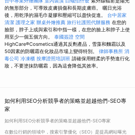
台中專業外燴團隊
室內裝潢
白蟻怕什麼
紫外線輻射是陽光
的無形部分，可導致皮膚損傷和長期皮膚癌。 曬日光浴
後，用乾淨的濕毛巾凝膠和壓縮可以盡快促進。
台中居家
清潔
護理之家
辦桌外燴推薦
旅行社護照代辦服務
在您的
臉部，脖子上或與索引和中指一樣，在您的臉上和脖子上使
用至少一個五個方向。
泰國簽證
空間
HighCare®Cosmetics通過其反劑產品，雪藻和麵霜以及
50因素的防曬霜在化妝品市場上變得特別。
律師事務所
消
毒公司
冷凍櫃
按摩證照培訓班
請確保用輕柔的手勢進行化
妝，不要塗抹防曬霜，因為這會降低其效率。
如何利用SEO分析競爭者的策略並超越他們-SEO專
家
如何利用SEO分析競爭者的策略並超越他們-SEO專家
在數位行銷的領域中，搜索引擎優化（SEO）是提高網站曝光