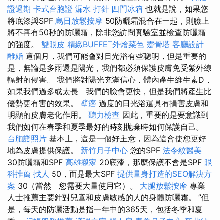
證過期
卡式台胞證
漏水 打針
四門冰箱
也就是說，如果您
將底漆與SPF
烏日放鬆按摩
50防曬霜混合在一起，則臉上
將不再有50秒的防曬霜，除非您訪問實驗室並檢查防曬霜
的強度。
雙眼皮
精緻BUFFET外燴菜色
靈骨塔
客廳設計
離婚
這個月，我們可能會對日光浴有些聰明，但是重要的
是，無論是多雨還是陽光，我們都必須保護皮膚免受紫外線
輻射的侵害。 我們將對陽光充滿信心，體內產生維生素D，
如果我們過多或太長，我們的臉會更快，但是我們將產生比
優勢更有害的效果。
壁癌
過度的日光浴還具有損害皮膚和
明顯的皮膚老化作用。
聽力檢查
因此，重要的是要意識到
我們如何在春季和夏季最好的時刻拋棄時如何保護自己。
台胞證照片
基本上，這是一個好主意，因為這會使您更好
地為皮膚提供保護。
新竹月子中心
您的SPF
法令紋醫美
30防曬霜和SPF
高雄搬家
20底漆，那麼保護不會是SPF
眼
科推薦
找人
50，而是最大SPF
提供量身打造的SEO解決方
案
30（當然，您需要大量使用它）。
大腿放鬆按摩
專業
人士推薦主要針對兒童和皮膚敏感的人的身體防曬霜。 ”但
是，每天的防曬活動是指一年中的365天，包括冬季和夏