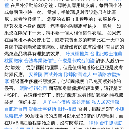
禮
在戶外活動前20分鐘，應將其應用於皮膚，每兩個小時
或每兩個小時一次。 當然，半玻璃規則假設您只有比基
尼，或者說矮個子。 您穿的衣服（非透明的）衣服越多，
隨著衣服本身的保護，您需要的防曬霜就越少。 當然，如
果您在陽光下一天，請不要一個人相信這件衣服。 如果您
在游泳後不再次使用它，或者花費更多的時間比在一天中的
炎熱中證明陽光並被燒毀，那麼優質的皮膚護理和有目的的
燃燒產品將具有理想的效果。
冷凍櫃推薦
台北記帳士推薦
桃園搬家
合法專業徵信社
什麼是卡式台胞證
許多人必須一
次“燃燒”，從那裡開始曬黑，但是值得知道棕色已經是皮膚
防禦反應。
安養院
西式外燴
除蟑除害達人
中清路放鬆按
摩
通過產生多種褪黑激素，他試圖保護自己免受紫外線的
侵害。
網路行銷公司
面部和身體保護都很重要，這裡是某
些SPF。 在這種情況下，例如“保護”或尋找防曬霜的特殊服
裝是一個好主意。
月子中心價格
高雄牙醫
私人居家清潔
台胞證台南
記帳士事務所
眼科權威
否則，措辭是SPF
小腿
放鬆按摩
30意味著您的皮膚可以承受30倍的UVB輻射，而
在UVB腮紅過程開始之前，沒有防曬霜。
律師
台中抓龍筋