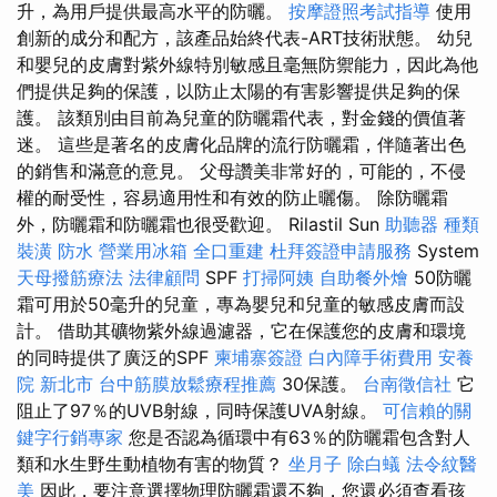
升，為用戶提供最高水平的防曬。
按摩證照考試指導
使用
創新的成分和配方，該產品始終代表-ART技術狀態。 幼兒
和嬰兒的皮膚對紫外線特別敏感且毫無防禦能力，因此為他
們提供足夠的保護，以防止太陽的有害影響提供足夠的保
護。 該類別由目前為兒童的防曬霜代表，對金錢的價值著
迷。 這些是著名的皮膚化品牌的流行防曬霜，伴隨著出色
的銷售和滿意的意見。 父母讚美非常好的，可能的，不侵
權的耐受性，容易適用性和有效的防止曬傷。 除防曬霜
外，防曬霜和防曬霜也很受歡迎。 Rilastil Sun
助聽器 種類
裝潢
防水
營業用冰箱
全口重建
杜拜簽證申請服務
System
天母撥筋療法
法律顧問
SPF
打掃阿姨
自助餐外燴
50防曬
霜可用於50毫升的兒童，專為嬰兒和兒童的敏感皮膚而設
計。 借助其礦物紫外線過濾器，它在保護您的皮膚和環境
的同時提供了廣泛的SPF
柬埔寨簽證
白內障手術費用
安養
院 新北市
台中筋膜放鬆療程推薦
30保護。
台南徵信社
它
阻止了97％的UVB射線，同時保護UVA射線。
可信賴的關
鍵字行銷專家
您是否認為循環中有63％的防曬霜包含對人
類和水生野生動植物有害的物質？
坐月子
除白蟻
法令紋醫
美
因此，要注意選擇物理防曬霜還不夠，您還必須查看孩