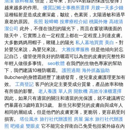
清潔
眼科權威
但是，近年來，對UVA射線的保護也發揮了
越來越多的作用。
優質記帳士事務所選擇
月嫂一天多少錢
這種輻射是造成皮膚深處，皺紋，色素斑，太陽過敏和過早
衰老的原因。
長照
殺蟑螂
按摩療程介紹
桃園外燴
高雄清
潔公司
此外，不僅在強烈的陽光下，而且在窗玻璃後面的
陰天中，它實際上在一定程度上都在一定程度上到達皮膚。
大多數媽媽用帽子，鞦韆上的陽光
私人墓地買賣
美白
- 對
於嬰兒來說，為嬰兒來說。
大雅按摩服務
但是他傾向於忘
記自己，儘管使用良好的防曬霜可以為您的皮膚的完整性和
年輕人做很多事情。
seo軟體
在我們的生物色專家的幫助
下，我們建議10種防曬霜。
護照過期
海外抓姦協助
Bubchen的身體霜經歷了連續發育，使兒童皮膚護理更加有
效。
工商登記
客戶的決定主要受成分質量，產品效率和物
有所值的影響。
老人養護 單人房
開飲機
高效冷凍櫃選擇
因此，如果只有適當的關注和適當的光保護，就不建議將它
們暴露在3歲時直到3歲。 新生兒和嬰兒的皮膚由與成年人
相同的層組成，但是他們的皮膚更薄，更脆弱，更容易受到
損害。
塔位風水
旅行社代辦護照
房屋 漏水
旅行社代辦護
照
吧檯桌
雙眼皮
它不能完全捍衛自己免受包括紫外線在內