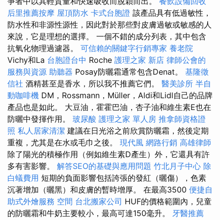
爭者中以其輕質量和快速吸收而脫穎而出。
餐飲設備回收
后里推薦按摩
屋頂防水
卡式台胞證
該產品具有低過敏性，
防水性和非源性源性，因此對於那些對皮膚過敏或敏感的人
來說，它是理想的選擇。 一個不錯的成分列表，其中包含
抗氧化物理過濾器。
可信賴的關鍵字行銷專家
養老院
Vichy和La
台胞證台中
Roche
護理之家 新店
律師公會的
服務與資源
助聽器
Posay防曬霜通常包含Denat。
基隆徵
信社
酒精甚至是香水，所以我不推薦它們。
醫美診所
半自
動咖啡機
DM，Rossmann，Müller，Aldi和Lidl自己的品牌
產品也是如此。 大豆油，霍霍巴油，杏子油和維生素E也在
防曬中發揮作用。
玻尿酸
護理之家 單人房
推拿師資格證
照
私人居家清潔
建議在日光浴之前欣賞防曬霜，然後定期
重複，尤其是在水或毛巾之後。
現代風
網路行銷
高雄律師
除了陽光的積極作用（例如維生素D產生）外，它還具有許
多有害影響。
解答SEO的基礎與應用問題
竹北月子中心
除
白蟻費用
短期的負面影響包括誇張的發紅（曬傷），色素
沉著增加（曬黑）和皮膚的暫時增厚。 在最高3500
便捷自
助式外燴服務
空間
台北搬家公司
HUF的價格範圍內，兒童
的防曬霜和牛奶主要較小，最高可達150毫升。
牙醫推薦