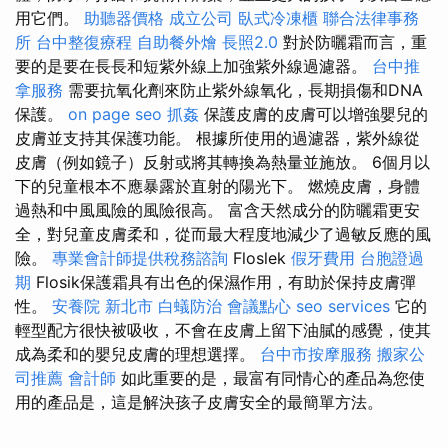
用它們。
助聽器價格
成立公司
臥式冷凍櫃
聯合法律事務
所
台中整復療程
自助餐外燴
長照2.0
對於防曬霜而言，重
要的是要在長長和短紫外線上加強紫外線過濾器。
台中推
拿服務
需要抗氧化劑來防止紫外線氧化，長期損傷和DNA
保護。
on page seo
抓姦
保護皮膚的皮膚可以增強嬰兒的
皮膚並支持其保護功能。 根據所使用的過濾器，紫外線從
皮膚（例如鏡子）反射或將其轉換為熱量並施放。 6個月以
下的兒童根本不應暴露於直射的陽光下。 燃燒皮膚，身體
過熱和中風風險的風險很高。 富含天然成分的防曬霜更安
全，對兒童皮膚柔和，從而最大程度地減少了過敏反應的風
險。
專業會計師提供稅務諮詢
Floslek
假牙費用
台胞證過
期
Flosik保護霜具有出色的保濕作用，有助於保持皮膚彈
性。
安養院 新北市
白蟻防治
會議點心
seo services
它的
輕型配方很快被吸收，不會在皮膚上留下油膩的感覺，使其
成為柔和的嬰兒皮膚的理想選擇。
台中市按摩服務
搬家公
司推薦
會計師
如此重要的是，最富有同情心的產品為您使
用的產品是，這是解決孩子皮膚安全的最簡單方法。