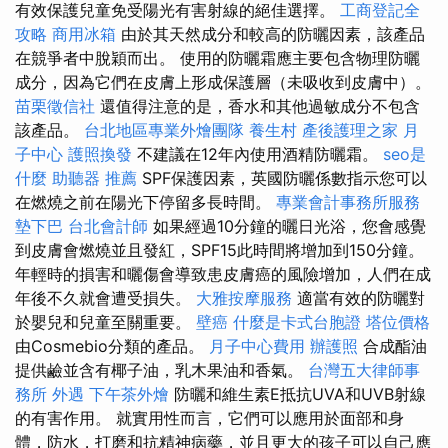
有效保護兒童免受陽光有害射線的絕佳選擇。
工商登記全
攻略
商用冰箱
由於其天然成分和較高的防曬因素，該產品
在競爭者中脫穎而出。 使用的防曬霜應主要包含物理防曬
成分，因為它們在皮膚上形成保護層（未吸收到皮膚中）。
苗栗徵信社
還值得注意的是，香水和其他過敏成分不包含
該產品。
台北地區專業外燴團隊
養生村
產後護理之家 月
子中心
護照換發
不建議在12年內使用酒精防曬霜。
seo是
什麼
助聽器 推薦
SPF保護因素，英國防曬係數指示您可以
在燃燒之前在陽光下停留多長時間。
專業會計事務所服務
墊下巴
台北會計師
如果經過10分鐘的曬日光浴，您會感覺
到皮膚會燃燒並且發紅，SPF15此時間將增加到150分鐘。
年輕時的損害和曬傷會導致患皮膚癌的風險增加，人們在成
年後不久就會遭受損失。
大雅按摩服務
適當有效的防曬對
於嬰兒和兒童至關重要。
壁癌
什麼是卡式台胞證
塔位價格
由Cosmebio分類的產品。
月子中心費用
辦護照
合成酯油
提供鹼並含有椰子油，乳木果油和香氣。
台灣五大律師事
務所
外遇
下午茶外燴
防曬和維生素E抵抗UVA和UVB射線
的有害作用。 就實用性而言，它們可以應用於面部和身
體，防水，打磨和抗精神病藥，並且更大的孩子可以自己應