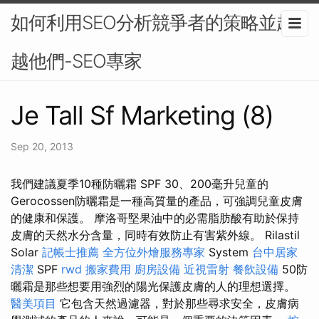
如何利用SEO分析競爭者的策略並超
越他們-SEO專家
Je Tall Sf Marketing (8)
Sep 20, 2013
我們建議夏季10種防曬霜 SPF 30、200毫升兒童的
Gerocossen防曬霜是一種高質量的產品，可強調兒童皮膚
的健康和保護。 摩洛哥堅果油中的必需脂肪酸有助於保持
皮膚的天然水分含量，同時有效防止有害紫外線。 Rilastil
Solar
記帳士推薦
全方位外燴服務專家
System
台中居家
清潔
SPF
rwd
搬家費用
廚房設備
近視雷射
餐飲設備
50防
曬霜是那些想要用強烈的陽光保護皮膚的人的理想選擇。
醫美項目
它包含天然過濾器，對於那些尋求安全，皮膚病