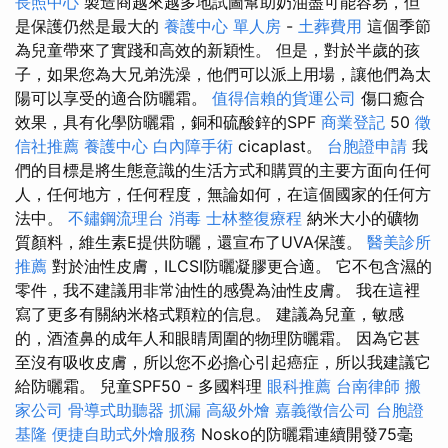
長照中心
製造商越來越多地試圖幫助奶油盡可能容易，但
是保護仍然是最大的
養護中心 單人房
-
土葬費用
這個季節
為兒童帶來了實踐和高效的新穎性。 但是，對於半歲的孩
子，如果您為大兄弟洗澡，他們可以派上用場，讓他們為太
陽可以享受的適合防曬霜。
值得信賴的貨運公司
傷口癒合
效果，具有化學防曬霜，銅和硫酸鋅的SPF
商業登記
50
徵
信社推薦
養護中心
白內障手術
cicaplast。
台胞證申請
我
們的目標是將生態意識的生活方式和購買的主要方面向任何
人，任何地方，任何程度，無論如何，在這個國家的任何方
法中。
不鏽鋼流理台
消毒
士林整復療程
納米大小的礦物
質顏料，維生素E提供防曬，還宣布了UVA保護。
醫美診所
推薦
對於油性皮膚，ILCSI防曬凝膠更合適。 它不包含濕的
零件，我不建議用非常油性的感覺為油性皮膚。 我在這裡
寫了更多有關納米格式顆粒的信息。 建議為兒童，敏感
的，酒渣鼻的成年人和眼睛周圍的物理防曬霜。 因為它甚
至沒有吸收皮膚，所以您不必擔心引起癌症，所以我建議它
給防曬霜。 兒童SPF50 - 多國料理
眼科推薦
台南律師
搬
家公司
骨導式助聽器
抓漏
高級外燴
嘉義徵信公司
台胞證
基隆
便捷自助式外燴服務
Nosko的防曬霜連續開發75毫