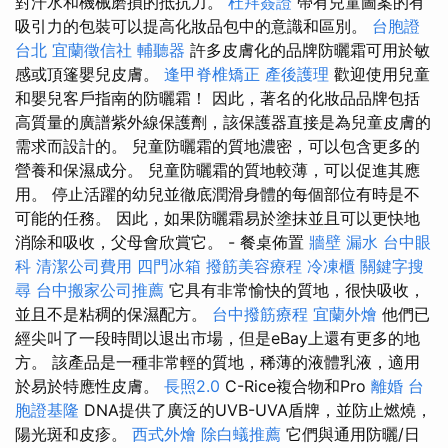
對汗水和機械磨損的抵抗力。
杜拜簽證
帶有兒童圖案的有
吸引力的包裝可以提高化妝品包中的意識和區別。
台胞證
台北
宜蘭徵信社
輔聽器
許多皮膚化的品牌防曬霜可用於敏
感或頂篷嬰兒皮膚。
逢甲脊椎矯正
產後護理
歡迎使用兒童
和嬰兒客戶指南的防曬霜！ 因此，著名的化妝品品牌包括
高質量的廣譜紫外線保護劑，該保護器直接是為兒童皮膚的
需求而設計的。 兒童防曬霜的質地濃密，可以包含更多的
營養和保濕成分。 兒童防曬霜的質地較薄，可以促進其應
用。 停止活躍的幼兒並徹底潤滑身體的每個部位有時是不
可能的任務。 因此，如果防曬霜易於塗抹並且可以更快地
消除和吸收，父母會欣賞它。 - 餐桌佈置
牆壁 漏水
台中眼
科
清潔公司費用
四門冰箱
撥筋美容療程
冷凍櫃
關鍵字搜
尋
台中搬家公司推薦
它具有非常愉快的質地，很快吸收，
並且不是粘稠的保濕配方。
台中撥筋療程
宜蘭外燴
他們已
經尖叫了一段時間以退出市場，但是eBay上還有更多的地
方。 該產品是一種非常輕的質地，稀薄的液體乳液，適用
於易於特應性皮膚。
長照2.0
C-Rice複合物和Pro
離婚
台
胞證基隆
DNA提供了廣泛的UVB-UVA盾牌，並防止燃燒，
陽光斑和皮疹。
西式外燴
除白蟻推薦
它們與通用防曬/日