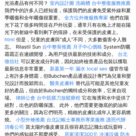
光浴產品有何不同？
室內設計圖
洗碗槽
台中整復服務推薦
我們中的許多人已經知道，保護我們的皮膚免受紫外線和夏
季曬傷和全年曬傷很重要。
全方位外燴服務專家
他們在陽
光下花了很多時間並在戶外玩耍，通常只有在晚上才能在陽
光下的射線中看到剩下的痕跡，在未受保護的皮膚上。
html
但是，兒童的皮膚與“成人”不同，大多數傷害令人難
忘。 Rilastil Sun
台中整骨推薦
月子中心價格
System防曬
霜霜正在連續開發，為用戶提供最新的技術和成分。
台北
徵信社
可以更改成分列表，因此始終檢查產品包裝以獲取
最新信息非常重要。
新墓第一年
漏水
local seo
儘管市場
上有許多身體霜，但Bubchen產品通過設計專門為兒童和嬰
兒設計而脫穎而出。
醫美皮膚科
替代品可能是其他兒童友
好的產品，但由於Bubchen的獨特成分和效率，它來自現
場。
律師公會
台中筋膜刀放鬆療程
它在海濱和水中提供了
絕對，出色的防曬保護。 此外，他們需要更徹底的奶油和
更多的關注，因為它們明亮，精緻的皮膚比成年人更容易燃
燒。
小型外燴推薦
台北記帳士事務所專業服務
護照代辦
消毒公司
當太陽灼傷皮膚並且很容易忘記濺出或玩耍時，
他們的感知就不那麼感受。
居家清潔300元
冷凍設備
防水