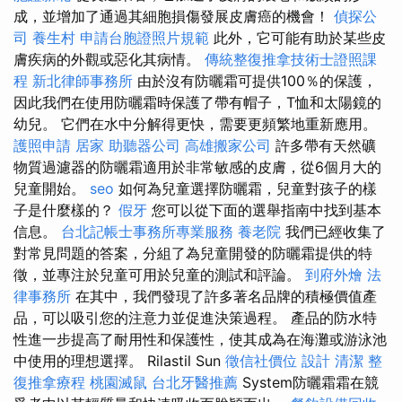
成，並增加了通過其細胞損傷發展皮膚癌的機會！
偵探公
司
養生村
申請台胞證照片規範
此外，它可能有助於某些皮
膚疾病的外觀或惡化其病情。
傳統整復推拿技術士證照課
程
新北律師事務所
由於沒有防曬霜可提供100％的保護，
因此我們在使用防曬霜時保護了帶有帽子，T恤和太陽鏡的
幼兒。 它們在水中分解得更快，需要更頻繁地重新應用。
護照申請
居家
助聽器公司
高雄搬家公司
許多帶有天然礦
物質過濾器的防曬霜適用於非常敏感的皮膚，從6個月大的
兒童開始。
seo
如何為兒童選擇防曬霜，兒童對孩子的樣
子是什麼樣的？
假牙
您可以從下面的選舉指南中找到基本
信息。
台北記帳士事務所專業服務
養老院
我們已經收集了
對常見問題的答案，分組了為兒童開發的防曬霜提供的特
徵，並專注於兒童可用於兒童的測試和評論。
到府外燴
法
律事務所
在其中，我們發現了許多著名品牌的積極價值產
品，可以吸引您的注意力並促進決策過程。 產品的防水特
性進一步提高了耐用性和保護性，使其成為在海灘或游泳池
中使用的理想選擇。 Rilastil Sun
徵信社價位
設計
清潔
整
復推拿療程
桃園滅鼠
台北牙醫推薦
System防曬霜霜在競