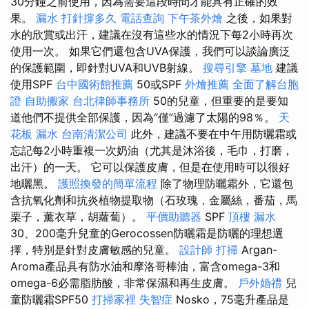
30分鐘之前使用，因為需要這段時間才能具有正確的效
果。
漏水 打針撐多久
電話查詢
下午茶外燴
之後，如果對
水的欣賞或出汗，建議在沒有這些水的情況下每2小時再次
使用一次。 如果它們還包含UVA保護，我們可以談論廣泛
的保護範圍，即針對UVA和UVB射線。
搜尋引擎
墓地
建議
使用SPF
台中國術館推薦
50或SPF
外燴推薦
全面了解台胞
證
自助搬家
台北律師事務所
50的兒童，但重要的是要知
道他們不提供全部保護，因為“僅”過濾了太陽的98％。
天
花板 漏水
台南清潔公司
此外，建議不要在中午用防曬霜或
忘記每2小時重複一次奶油（尤其是沐浴後，毛巾，打磨，
出汗）的一天。 它可以保護皮膚，但是在使用時可以很好
地曬黑。
護照換發的簡單流程
除了物理防曬霜外，它還包
含抗氧化劑和抗炎植物提取物（石玫瑰，金屬絲，番茄，馬
栗子，薰衣草，胡蘿蔔）。
平價助聽器
SPF
頂樓 漏水
30、200毫升兒童的Gerocossen防曬霜是防曬的理想選
擇，特別是針對皮膚敏感的兒童。
設計師
打掃
Argan-
Aroma產品具有防水油和摩洛哥棒油，富含omega-3和
omega-6必需脂肪酸，非常保濕和再生皮膚。
戶外婚禮
兒
童防曬霜SPF50
打掃家裡
失智症
Nosko，75毫升產品是