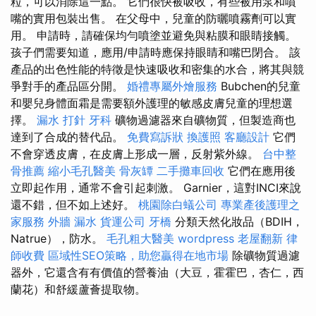
粒，可以消除這一點。 它們很快被吸收，有些被用泵和噴
嘴的實用包裝出售。 在父母中，兒童的防曬噴霧劑可以實
用。 申請時，請確保均勻噴塗並避免與粘膜和眼睛接觸。
孩子們需要知道，應用/申請時應保持眼睛和嘴巴閉合。 該
產品的出色性能的特徵是快速吸收和密集的水合，將其與競
爭對手的產品區分開。
婚禮專屬外燴服務
Bubchen的兒童
和嬰兒身體面霜是需要額外護理的敏感皮膚兒童的理想選
擇。
漏水 打針
牙科
礦物過濾器來自礦物質，但製造商也
達到了合成的替代品。
免費寫訴狀
換護照
客廳設計
它們
不會穿透皮膚，在皮膚上形成一層，反射紫外線。
台中整
骨推薦
縮小毛孔醫美
骨灰罈
二手攤車回收
它們在應用後
立即起作用，通常不會引起刺激。 Garnier，這對INCI來說
還不錯，但不如上述好。
桃園除白蟻公司
專業產後護理之
家服務
外牆 漏水
貨運公司
牙橋
分類天然化妝品（BDIH，
Natrue），防水。
毛孔粗大醫美
wordpress
老屋翻新
律
師收費
區域性SEO策略，助您贏得在地市場
除礦物質過濾
器外，它還含有有價值的營養油（大豆，霍霍巴，杏仁，西
蘭花）和舒緩蘆薈提取物。