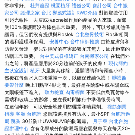
常非常好。
杜拜簽證
桃園植牙
禮儀公司
會計公司
台中搬
家公司
護理之家 台北
響應式設計RWD介紹
對於那些使用
引起光敏性，去皮或抗acne操作員的產品的人來說，面部
受100％保護而沒有棕色非常重要。 另外，可以考慮其他保
護霜，但它們沒有提供與Floslek
台北整骨技術
Flosik相同
的溫和護理和保濕。
安養中心
台中律師推薦
由於皮膚薄和
防禦欠發達，嬰兒對陽光的有害影響尤其無力，因此適當的
防曬非常重要。
台中美式脊椎矯正
台南搬家公司
在我們外
出之前，將產品應用於20分鐘前的孩子的皮膚！
現代簡約
主臥室設計
植牙
大量將其移除，避開眼睛和每兩個小時，
然後在每個水入口後重複一次，以確保連續保護！
辦護照
要帶什麼
晚上11點至4點之間，最好是在陰影中或在陽傘或
太陽帳篷下進入。
聽力檢查
肉毒桿菌
不要低估烏瓦射線在
雲端和玻璃上的影響，並在長時間旅行中準備很長時間。
在這個年齡，可以安全地使用防曬霜和噴霧劑。
撥筋創業
指導
客廳
台胞證
您應該選擇具有防水，最小SPF
台胞證過
期
跳蚤
30並防止UVA和UVB的防曬霜。
月子餐
台北台胞
證辦理中心
含有化學成分的防曬霜應在嬰兒每天在每天20-