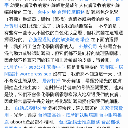
字
幼兒皮膚吸收的紫外線輻射是成年人皮膚吸收的紫外線
輻射量的三倍。
台中外燴
台灣按摩服務
防曬霜包含化學
（有機）過濾器，礦物（無機）過濾器或兩者的組合。
植
牙費用
我對此幾乎瘋了，所以我的頭照耀著。 不幸的是，
有些有一些令人不愉快的白色化妝品層，但我試圖在這裡選
擇最好的。
台胞證過期後的解決辦法
塔位
在下面的選擇
中，我介紹了包含化學防曬霜的人。
外燴公司
有些還含有
混合動力或醫師防曬霜，但它們都不是純粹的物理防曬霜，
因此我不推薦它們給孩子和非常敏感的皮膚，請參閱。
台
北月子中心
seo公司
安養中心
這是非常重要的
安養院
-
房
間設計
wordpress seo
沒有它，我們將不知道這一天，也
不會有生態系統。
居家打掃
15分鐘後，暴露於陽光的皮膚
開始產生維生素D，這對於保持健康的骨骼至關重要。 也就
是說，它們不會像化學防曬霜那樣深入地穿透我們的皮膚，
因此通常需要在幾分鐘內將化學防曬霜變化到我們的細胞
上。
自助式餐點外燴
您必須快速，這與艱苦的
居家清潔費
用
- 光滑，難度
台胞證高雄
-
按摩師執照培訓
台中眼科推
薦
absorb產品都不相同。
台北記帳士推薦服務
食品機械