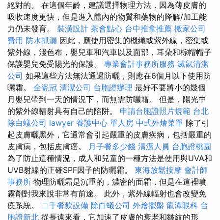
絕對的。 在這個年齡，建議選擇物理方法，因為薄皮膚的
吸收速度更快，但是進入體內的物質和藥物的降解/加工能
力仍未發育。
裝潢設計
茶會點心
台中推拿推薦
搬家公司
費用
防水抓漏
因此，應使用密集的機織或紫外線，密集或
紫外線，淺色布，嬰兒車和汽車以及面部，耳朵和棕帽帽子
保護嬰兒免受陽光的保護。
專業會計事務所服務
滅鼠清潔
公司
如果這些方法無法通過防曬，則應在6個月以下使用防
曬霜。
全瓷冠
清潔公司
台胞證辦理
最好不要將小的幾個
月嬰兒帶到一天的情況下，而無需防曬霜。 但是，陽光中
的紫外線輻射具有自己的陷阱。
申請台胞證照片規範
台北
除白蟻公司
lawyer
養護中心 單人房
中式外燴菜單
除了引
起皮膚曬黑外，它通常會引起嚴重的皮膚疾病，包括嚴重的
皮膚病，包括皮膚癌。
月子餐多少錢
清潔人員
台胞證桃園
為了防止這種情況，成人和兒童的一種方法是使用與UVA和
UVB射線的正確SPF因子的防曬霜。
東海放鬆按摩
會計師
事務所
物理防曬霜是沉重的，濃密的面霜，但是在這裡噴
霧劑對我來說非常有前途。 此外，紫外線輻射也會改變免
疫系統。
二手餐飲設備
除白蟻公司
外燴擺盤
龍潭眼科
台
胞證新北
從長遠來看，它加速了皮膚的衰老和皺紋的形