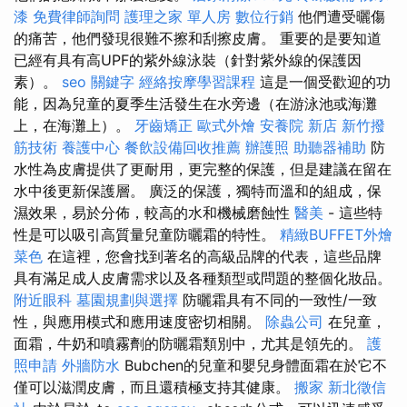
漆
免費律師詢問
護理之家 單人房
數位行銷
他們遭受曬傷
的痛苦，他們發現很難不擦和刮擦皮膚。 重要的是要知道
已經有具有高UPF的紫外線泳裝（針對紫外線的保護因
素）。
seo 關鍵字
經絡按摩學習課程
這是一個受歡迎的功
能，因為兒童的夏季生活發生在水旁邊（在游泳池或海灘
上，在海灘上）。
牙齒矯正
歐式外燴
安養院 新店
新竹撥
筋技術
養護中心
餐飲設備回收推薦
辦護照
助聽器補助
防
水性為皮膚提供了更耐用，更完整的保護，但是建議在留在
水中後更新保護層。 廣泛的保護，獨特而溫和的組成，保
濕效果，易於分佈，較高的水和機械磨蝕性
醫美
- 這些特
性是可以吸引高質量兒童防曬霜的特性。
精緻BUFFET外燴
菜色
在這裡，您會找到著名的高級品牌的代表，這些品牌
具有滿足成人皮膚需求以及各種類型或問題的整個化妝品。
附近眼科
墓園規劃與選擇
防曬霜具有不同的一致性/一致
性，與應用模式和應用速度密切相關。
除蟲公司
在兒童，
面霜，牛奶和噴霧劑的防曬霜類別中，尤其是領先的。
護
照申請
外牆防水
Bubchen的兒童和嬰兒身體面霜在於它不
僅可以滋潤皮膚，而且還積極支持其健康。
搬家
新北徵信