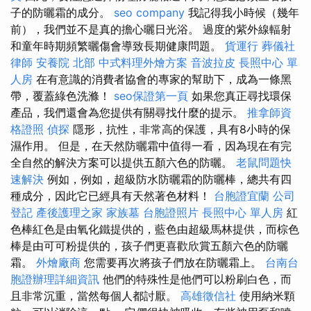
子的防曬霜的成分。
seo company
我記得我小時候（幾年
前），我們並不是真的擔心曬日光浴。 過度的紫外線輻射
和童年時期頻繁曬傷會導致長期健康問題。
貨運行
葬儀社
律師
安養院 北部
中式料理外燴方案
音波拉皮
長照中心 單
人房
在有意識的消費者協會的專家的幫助下，成為一條黑
帶，覆蓋綠色洗滌！
seo保證第一頁
如果您真正尋找環保
產品，我們還會為您提供有關尋找什麼的提示。
推拿師資
格證照
偵探
隱形，抗性，非常高的保護，具有8小時的保
濕作用。 但是，在天然防曬霜中值得一看，因為現在有完
全自然的解決方案可以提供五顏六色的防曬。
老鼠問題快
速解決
例如，例如，超級防水防曬霜的防曬棒，總共有四
種成分，因此它已經具有天然著色材料！
台胞證宜蘭
公司
登記
產後護理之家
家族墓
台胞證照片
長照中心 單人房
紅
色棒紅色是由氧化鐵提供的，藍色由超級馬林提供，而棕色
棒是由可可粉提供的，孩子們更喜歡欣賞五顏六色的防曬
霜。
外燴廠商
您需要再次將孩子們放在防曬霜上。
台南台
胞證辦理詳細資訊
他們的特殊性是他們可以粉刷白色，而
且非常沉重，當然每個人都討厭。
高雄徵信社
使用納米顆