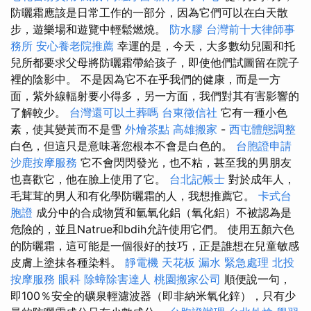
防曬霜應該是日常工作的一部分，因為它們可以在白天散
步，遊樂場和遊覽中輕鬆燃燒。
防水膠
台灣前十大律師事
務所
安心養老院推薦
幸運的是，今天，大多數幼兒園和托
兒所都要求父母將防曬霜帶給孩子，即使他們試圖留在院子
裡的陰影中。 不是因為它不在乎我們的健康，而是一方
面，紫外線輻射要小得多，另一方面，我們對其有害影響的
了解較少。
台灣還可以土葬嗎
台東徵信社
它有一種小色
素，使其變黃而不是雪
外燴茶點
高雄搬家
-
西屯體態調整
白色，但這只是意味著您根本不會是白色的。
台胞證申請
沙鹿按摩服務
它不會閃閃發光，也不粘，甚至我的男朋友
也喜歡它，他在臉上使用了它。
台北記帳士
對於成年人，
毛茸茸的男人和有化學防曬霜的人，我想推薦它。
卡式台
胞證
成分中的合成物質和氫氧化鋁（氧化鋁）不被認為是
危險的，並且Natrue和bdih允許使用它們。 使用五顏六色
的防曬霜，這可能是一個很好的技巧，正是誰想在兒童敏感
皮膚上塗抹各種染料。
靜電機
天花板 漏水 緊急處理
北投
按摩服務
眼科
除蟑除害達人
桃園搬家公司
順便說一句，
即100％安全的礦泉輕濾波器（即非納米氧化鋅），只有少