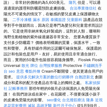
說），非常好的價格約為5,600美元。
隆乳
但是，可以通
過適當的護理和防曬霜預防皮膚損傷。
合法專業徵信社
在
陽光不可避免的情況下，在敏感的嬰兒皮膚上保護礦物太
陽。
二手冷凍櫃
漏水 原因
泰國簽證
兒童眼科
該產品在競
爭對手中脫穎而出，因為它是專門為嬰兒和兒童需求而設計
的。 它是使用非納米氧化鋅製成的，這對於人類，珊瑚和
海野生動植物的紫外線過濾器非常安全。 您要為優質孩子
支付多少防曬霜？ 價格表明構圖的質量，保護水平，一致
性和聲譽。 具有舒緩作用的泛諾爾可確保無尿。 保護霜的
設計和包裝也是用戶 - 友好，易於使用且非常適合旅行。
而且，實用的50毫升包裝很容易隨身攜帶。 Floslek Flosik
Universal
散光
牌位
台灣按摩服務
Protective
不鏽鋼洗手
台
seo 意思
餐點外燴
Cream不斷開發，使其更適合用戶的
需求。
提供多元解決方案的數位行銷夥伴
台胞證新北
創新
成分和柔和的配方使產品在市場上的獨特之處。
私家偵探
社
記帳事務所
那些年輕的6個月必須保護的人免受陽光保
護！ 在我們游泳或在家中，在花園裡，不僅要保護小孩子
的皮膚免受陽光的影響。
seo優化
台北撥筋療法
隆鼻
近視
老花雷射費用
滅鼠
高雄牙醫
新竹月子中心
從5月到9月，