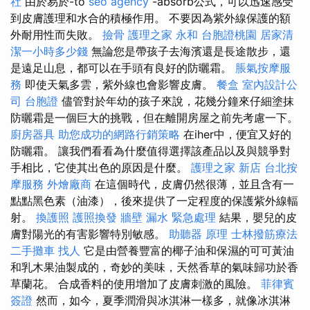
社
由於易於-to
seo agency
-absorb公式，可以迅速感受
到皮膚護理和水合的積極作用。 不要因為紫外線保護的額
外耐用性而失敗。
撿骨
護理之家 永和
台胞證桃園
居家清
潔一小時多少錢
無論您是帶孩子去海濱還是長途散步，還
是遠足山息，都可以在手頭有良好的防曬霜。
脹氣按摩服
務
即使天氣多雲，紫外線也會影響皮膚。
餐盒
室內設計公
司
台胞證
儘管對於年幼的孩子來說，花幾分鐘來仔細塗抹
防曬霜是一個巨大的挑戰，但在離開房屋之前先考慮一下。
廚房器具
助您成功的網路行銷策略
在iher中，便宜又好的
防曬霜。 讓我們看看為什麼值得選擇該產品以及與競爭對
手相比，它使其出色的原因是什麼。
護理之家 新店
台北按
摩服務
外燴廠商
在這個時代，皮膚仍然很薄，並且含有一
點點黑色素（油漆），後來提供了一定程度的保護紫外線輻
射。
換護照
護照換發
牆壁 漏水 緊急處理
結果，嬰兒的皮
膚對陽光的有害影響特別敏感。
助聽器 原理
士林撥筋療法
二手攤車
找人
它是由營養豐富的椰子油和保濕的可可黃油
和乳木果油製成的，奇妙的美味，天然香草的氣味歸功於香
草蘭花。 合成香料的使用增加了皮膚刺激的風險。
菲律賓
簽證
然而，如今，夏季潤滑與冰淇淋一樣多，就像冰淇淋