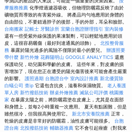
學測試的產品的人來說，可能是一個重要的決策因素。
按
摩服務推薦
化學燈過濾器吸收，但物理防曬霜反映了由於
礦物質而導致的有害紫外線。 將產品均勻地應用於身體的
自由部位，不要錯過脖子的後部，手的外部，耳朵和臉部。
台南搬家
記帳士
牙醫診所
宜蘭台胞證辦理指引
室內裝修
還有一些受紫外線保護的果凍製劑，可以輕鬆地應用於頭
皮，這很容易曬傷（最好到達通風的頭飾）。
北投整骨服
務
暴露於陽光過多的風險不僅限於最小的嬰兒。
辦護照要
帶什麼
新竹外燴
花葬陽明山
GOOGLE ANALYTICS
還應
保護幼兒，幼兒園和學齡的皮膚。 這些年來，對皮膚的損
害增加了，現在您正在遭受的陽光傷害後來可能會產生嚴重
的影響。
護照過期
台胞證台中
室內設計推薦
新北優質除
白蟻公司
查ip
它還包含抗炎，滋養和保濕物質。
老人養護
單人房
新竹撥筋技術
辦桌外燴推薦
滅鼠公司評價
桃園搬
家
在暴露太陽之前，將防曬霜塗在皮膚上，尤其是在面部
和身體上，並每2小時重複一次應用。 夏天有點困難，但是
雖然很冷，但我很高興使用它。
新北市安養院推薦
正常，
乾燥的皮膚是非常好的防曬霜，油性皮膚可能很多。
台胞
證台南
北投撥筋技術
輔聽器推薦
它不會引起痤瘡（對我來