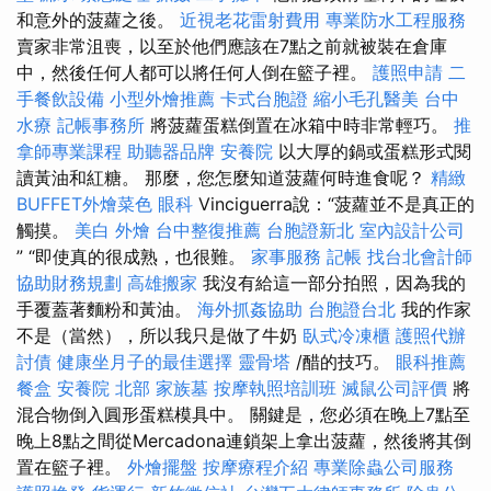
和意外的菠蘿之後。
近視老花雷射費用
專業防水工程服務
賣家非常沮喪，以至於他們應該在7點之前就被裝在倉庫
中，然後任何人都可以將任何人倒在籃子裡。
護照申請
二
手餐飲設備
小型外燴推薦
卡式台胞證
縮小毛孔醫美
台中
水療
記帳事務所
將菠蘿蛋糕倒置在冰箱中時非常輕巧。
推
拿師專業課程
助聽器品牌
安養院
以大厚的鍋或蛋糕形式閱
讀黃油和紅糖。 那麼，您怎麼知道菠蘿何時進食呢？
精緻
BUFFET外燴菜色
眼科
Vinciguerra說：“菠蘿並不是真正的
觸摸。
美白
外燴
台中整復推薦
台胞證新北
室內設計公司
” “即使真的很成熟，也很難。
家事服務
記帳
找台北會計師
協助財務規劃
高雄搬家
我沒有給這一部分拍照，因為我的
手覆蓋著麵粉和黃油。
海外抓姦協助
台胞證台北
我的作家
不是（當然），所以我只是做了牛奶
臥式冷凍櫃
護照代辦
討債
健康坐月子的最佳選擇
靈骨塔
/醋的技巧。
眼科推薦
餐盒
安養院 北部
家族墓
按摩執照培訓班
滅鼠公司評價
將
混合物倒入圓形蛋糕模具中。 關鍵是，您必須在晚上7點至
晚上8點之間從Mercadona連鎖架上拿出菠蘿，然後將其倒
置在籃子裡。
外燴擺盤
按摩療程介紹
專業除蟲公司服務