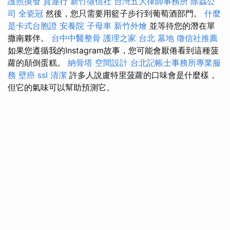
護照換發
貨運行
新竹徵信社
台灣五大律師事務所
除蟲公
司
全瓷冠
然後，您只需要用籃子步行到葡萄酒部門。
什麼
是卡式台胞證
安養院
子母車
新竹外燴
並等待您的潛在單
撒南夥伴。
台中中醫整骨
護理之家 台北
墓地
徵信社推薦
如果您遵循我的Instagram故事，您可能會厭倦看到這種菠
蘿的顛倒蛋糕。
納骨塔
空間設計
台北記帳士事務所專業服
務
壁癌
ssl
清潔
許多人說盧特里菠蘿的口味會是什麼樣，
但它的氣味可以幫助預測它。