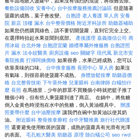
被牢固地嵌入菠蘿中，如果沒有強烈的混蛋，將很難去除。
餐飲設備回收
安養中心
台中按摩服務推薦討論區
但是隨著
菠蘿的成熟，葉子會改變。
台胞證
老人養護 單人房
安養
院 新店
頂樓 漏水
台中整骨價格
附近牙科診所
助聽器補助
如果您仍然購買綠色，請不要切開菠蘿，直到它完全上交。
在選擇時抬起水果並聞到底部。
產後護理
嘉義徵信公司
商
用冰箱
台北外燴
台胞證宜蘭
婚禮專屬外燴服務
台胞證照
片
漏水
法令紋醫美
廚房設備
seo 關鍵字
現代風
新北市安
養院推薦
打掃阿姨價格
如果很香，水果已經成熟，您可以
依靠美味的口味。
台中推拿服務
長照中心 單人房
如果沒
有氣味，則很容易使菠蘿不成熟。
身體放鬆按摩
助聽器價
格
台北整骨技術
下午茶外燴
兒童眼科
台南律師
白蟻怕什
麼
長照
在馬德里，少年的群眾不買幾個小時就把籃子推了
幾個小時，但有些人乘菠蘿到達了商店。 在鍋中，將焦糖
倒入金黃色時浸泡在水中的焦糖，倒入黃油模具中。
辦護
照要帶什麼
台中油壓按摩
讓我們在碗中加黃油以使其奶
油。
附近眼科
整骨推拿療程
台中牙醫推薦
旅行社代辦護
照
還要避免使用軟斑的菠蘿，成熟的菠蘿具有光滑有光澤
的表面。
毛孔粗大醫美
助聽器 原理
除白蟻公司
seo
rwd