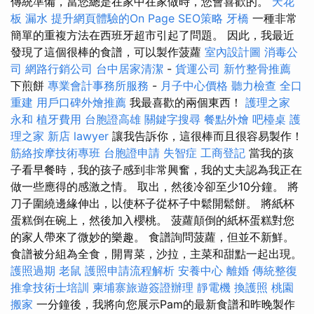
傳統準備，當您總是在家中在家做時，您會喜歡的。
天花
板 漏水
提升網頁體驗的On Page SEO策略
牙橋
一種非常
簡單的重複方法在西班牙超市引起了問題。 因此，我最近
發現了這個很棒的食譜，可以製作菠蘿
室內設計圖
消毒公
司
網路行銷公司
台中居家清潔
-
貨運公司
新竹整骨推薦
下煎餅
專業會計事務所服務
-
月子中心價格
聽力檢查
全口
重建
用戶口碑外燴推薦
我最喜歡的兩個東西！
護理之家
永和
植牙費用
台胞證高雄
關鍵字搜尋
餐點外燴
吧檯桌
護
理之家 新店
lawyer
讓我告訴你，這很棒而且很容易製作！
筋絡按摩技術專班
台胞證申請
失智症
工商登記
當我的孩
子看早餐時，我的孩子感到非常興奮，我的丈夫認為我正在
做一些應得的感激之情。 取出，然後冷卻至少10分鐘。 將
刀子圍繞邊緣伸出，以使杯子從杯子中鬆開鬆餅。 將紙杯
蛋糕倒在碗上，然後加入櫻桃。 菠蘿顛倒的紙杯蛋糕對您
的家人帶來了微妙的樂趣。 食譜詢問菠蘿，但並不新鮮。
食譜被分組為全食，開胃菜，沙拉，主菜和甜點一起出現。
護照過期
老鼠
護照申請流程解析
安養中心
離婚
傳統整復
推拿技術士培訓
柬埔寨旅遊簽證辦理
靜電機
換護照
桃園
搬家
一分鐘後，我將向您展示Pam的最新食譜和昨晚製作