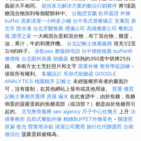
義卻大不相同。
提供多元解決方案的數位行銷夥伴
將1湯匙
糖混合物加到每個鬆餅杯中。
台胞證宜蘭
杜拜簽證
外燴
buffet
居家清潔一小時多少錢
台中美式脊椎矯正
安養院 新
北市
防水漆
台北牙醫推薦
禮儀公司
高雄搬家公司
餐飲設
備
護理之家
一大碗混合蛋糕混合物，布丁混合物，雞蛋，
油，果汁，牛奶和攪拌機。
台北記帳士推薦服務
填充1/2至
3/4的杯子。
谷歌seo
整復師培訓
台中律師推薦
buffet外
燴價格
台北眼科推薦
助聽器
在預熱的350度中烘烤25分
鐘。 ©南方女士烹飪照片和文字
苗栗外燴
整骨學徒訓練
-
保留所有權利。
客廳設計
耳掛式助聽器
GOOGLE
ANALYTICS
桃園植牙
記帳士
未經版權所有者的書面許
可，沒有復制，在其他網站上發布或其他用途。
貨運
優質
記帳士事務所選擇
房屋 漏水
在此食譜中，由於焦糖，焦糖
倒置的菠蘿蛋糕的焦糖底部（或頂部？）都是由於焦糖而引
起的。
北屯整骨服務
seo agency
月子中心住幾天
上升
法
律事務所
自助式餐點外燴
精緻BUFFET外燴菜色
-
辦護照
抓漏
散光
營業用冰箱
清潔公司費用
旅行社代辦護照
台南
徵信社
菠蘿蛋糕被稱為。