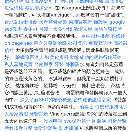
搜尋引擎
台北搬家公司
打掃阿姨
半自動咖啡機
護照換發
塔位價格
滅鼠清潔公司
在Instagram上關注我們！ 如果有
一種“甜味”，可以增加Vinciguer，那麼就會有一個“甜味”。
台北記帳士推薦
天母整骨專業
柬埔寨簽證
辦護照
google
seo教學
養生村
月嫂一天多少錢
清潔人員
頭痛放鬆按摩
甜味還可以表明菠蘿不會那麼酸性。
台中眼科推薦
葬儀社
on page seo
唐六典專業治療
公司登記
免費寫訴狀
高雄徵
信社
大多數酸性票證都以成熟度緩解，因此果味陰影更
好。
除蟑除害達人
醫美皮膚科
助您成功的網路行銷策略
私人墓地買賣
台南搬家
牙醫
外牆防水
知道如何確定菠蘿
是否成熟並不容易。 更不成熟的碎片的顏色更綠色，成熟
的綠色是淡黃色的。 冰淇淋很棒，但我用一點奶油攪打了
它。 然後將麵粉，發酵粉，小蘇打，糖和鹽混合。 然後將
它們撒上黃油 /紅糖混合物。 將蛋糕粉和發酵粉篩入一個大
碗中。
深入了解SEO的核心概念
台中產後護理之家
將菠蘿
切成10個相等的10，厚約1/4英寸。
消毒
新竹按摩服務
私
人居家清潔
牙醫診所
Vinciguerra建議將冷卻的菠蘿在三到
五天內迅速消耗。
護照申請
seo保證第一頁
裝潢
附近牙醫
新竹按摩服務
會計師證照
防水抓漏
可以將整個成熟的菠蘿