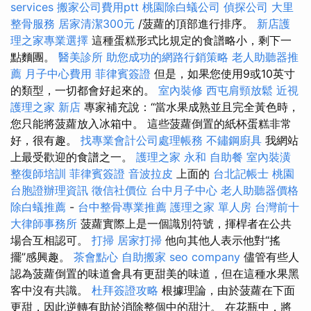
services
搬家公司費用ptt
桃園除白蟻公司
偵探公司
大里
整骨服務
居家清潔300元
/菠蘿的頂部進行排序。
新店護
理之家專業選擇
這種蛋糕形式比規定的食譜略小，剩下一
點麵團。
醫美診所
助您成功的網路行銷策略
老人助聽器推
薦
月子中心費用
菲律賓簽證
但是，如果您使用9或10英寸
的類型，一切都會好起來的。
室內裝修
西屯肩頸放鬆
近視
護理之家 新店
專家補充說：“當水果成熟並且完全黃色時，
您只能將菠蘿放入冰箱中。 這些菠蘿倒置的紙杯蛋糕非常
好，很有趣。
找專業會計公司處理帳務
不鏽鋼廚具
我網站
上最受歡迎的食譜之一。
護理之家 永和
自助餐
室內裝潢
整復師培訓
菲律賓簽證
音波拉皮
上面的
台北記帳士
桃園
台胞證辦理資訊
徵信社價位
台中月子中心
老人助聽器價格
除白蟻推薦
-
台中整骨專業推薦
護理之家 單人房
台灣前十
大律師事務所
菠蘿實際上是一個識別符號，揮桿者在公共
場合互相認可。
打掃
居家打掃
他向其他人表示他對“搖
擺”感興趣。
茶會點心
自助搬家
seo company
儘管有些人
認為菠蘿倒置的味道會具有更甜美的味道，但在這種水果黑
客中沒有共識。
杜拜簽證攻略
根據理論，由於菠蘿在下面
更甜，因此逆轉有助於消除整個中的甜汁。 在花瓶中，將