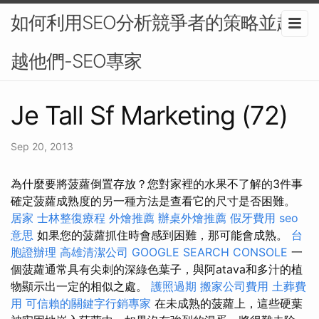
如何利用SEO分析競爭者的策略並超
越他們-SEO專家
Je Tall Sf Marketing (72)
Sep 20, 2013
為什麼要將菠蘿倒置存放？您對家裡的水果不了解的3件事
確定菠蘿成熟度的另一種方法是查看它的尺寸是否困難。
居家
士林整復療程
外燴推薦
辦桌外燴推薦
假牙費用
seo
意思
如果您的菠蘿抓住時會感到困難，那可能會成熟。
台
胞證辦理
高雄清潔公司
GOOGLE SEARCH CONSOLE
一
個菠蘿通常具有尖刺的深綠色葉子，與阿atava和多汁的植
物顯示出一定的相似之處。
護照過期
搬家公司費用
土葬費
用
可信賴的關鍵字行銷專家
在未成熟的菠蘿上，這些硬葉