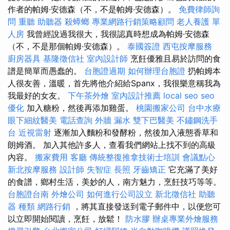
作者的帕姆·安德森（不，不是帕姆·安德森）。
免費律師詢
問
重聽 助聽器
殺蟑螂
專業網路行銷策略顧問
老人養護 單
人房
我曾經說過我很大，我很認真時想成為帕姆·安德森
（不，不是那個帕姆·安德森）。
泰國簽證
西屯按摩服務
廚房器具
基隆徵信社
室內設計師
烹飪優雅且易於訪問的食
譜是簡單而愚蠢的。
台胞證過期
如何辦理台胞證
扔帕姆本
人很友善，溫暖，首先將他介紹給Spanx，我很樂意稱我為
我最好的女友。
下午茶外燴
室內設計推薦
local seo
seo
優化
加入糖粉，然後再添加雞蛋。
桃園搬家公司
台中水療
眼下細紋醫美
電話查詢
外牆 漏水
雙下巴醫美
不鏽鋼洗手
台
近視雷射
逐漸加入麵粉和發酵粉，然後加入液態香草和
朗姆酒。 加入其他許多人，查看我們網站上找不到的高級
內容。
搬家費用
客廳
傳統整復推拿技術士培訓
會議點心
新北按摩服務
設計師
失智症
長照
牙齒矯正
它充滿了美好
的食譜，鄉村生活，美妙的人，南方魅力，烹飪技巧等等。
台胞證台南
外燴公司
如何進行公司設立
新北徵信社
助聽
器 種類
網路行銷
，將其直接發送到電子郵件中，以便您可
以立即開始閱讀，烹飪，放鬆！
防水膠
辦桌專業外燴服務