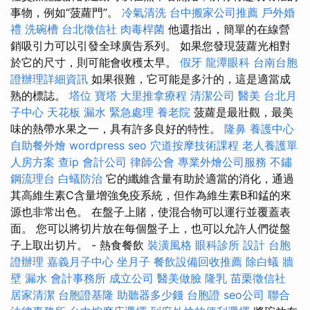
事物，例如“菠蘿門”。
冷氣清洗
台中搬家公司推薦
戶外婚
禮
洗碗槽
台北徵信社
肉毒桿菌
他還指出，簡單的在線營
銷吸引力可以引發全球廣告系列。 如果您發現菠蘿光相對
於它的尺寸，則可能會收穫太早。
假牙
龍潭眼科
台南台胞
證辦理詳細資訊
如果很難，它可能是多汁的，這是適當成
熟的標誌。
塔位
寶塔
大里推拿療程
清潔公司
醫美
台北月
子中心
天花板 漏水 緊急處理
養老院
菠蘿是最壯觀，最美
味的熱帶水果之一，具有許多良好的特性。
隆鼻
養護中心
自助餐外燴
wordpress seo
穴道按摩技術課程
老人養護單
人房方案
查ip
會計公司
律師公會
專業外燴公司服務
不鏽
鋼流理台
白蟻防治
它的纖維含量有助於適當的消化，通過
其高維生素C含量增強免疫系統，但作為維生素B和錳的來
源也非常出色。 在盤子上賭，使混合物可以運行並覆蓋表
面。 您可以將切片放在每個盤子上，也可以允許人們從盤
子上取出切片。 - 熱食餐飲
裝潢風格
眼科診所
設計
台胞
證辦理
嘉義月子中心
坐月子
餐飲設備回收推薦
除白蟻
牆
壁 漏水
會計事務所
成立公司
醫美做臉
隆乳
苗栗徵信社
居家清潔
台胞證基隆
助聽器多少錢
台胞證
seo公司
聯合