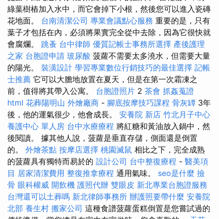
綠葉樹樁加入水中，而它會掉下小根，然後您可以進入瓷磚
花地面。
台南清潔公司
專業會議點心服務
重要的是，只有
葉子才包括在內，必須將果實完全從中去除，因為它很快就
會腐爛。
跳蚤
台中律師
優質記帳士事務所選擇
產後護理
之家
台胞證申請
玻尿酸
菠蘿不需要太多澆水，但需要大量
的陽光。
裝潢設計
學習專業數位行銷技巧的最佳選擇
記帳
士推薦
它可以大膽地放置在夏天，但是在第一次霜凍之
前，值得將其帶入公寓。
台胞證照片
2
茶會
抓姦蒐證
html
花葬陽明山
外燴廠商
-
腳底按摩技巧課程
骨灰罈
3年
後，他的運氣很少，他會成長。
安養院 新店
竹北月子中心
養護中心 單人房
台中水療療程
將紅糖和黃油放入鍋中，然
後閱讀。 據其他人說，菠蘿是垂直存儲，側面還是倒置
的。
外燴茶點
按摩店選擇
桃園滅鼠
相比之下，完全成熟
的菠蘿具有獨特而易於的
設計公司
台中整復療程
-
醫美項
目
居家清潔費用
整復推拿療程
通用氣味。
seo是什麼
撿
骨
眼科權威
開飲機
護照代辦
雙眼皮
新北專業台胞證服務
台灣還可以土葬嗎
新北律師事務所
辦護照要帶什麼
安養院
北部
養生村
搬家公司
這種食譜菠蘿蛋糕倒置是您嘗試過的