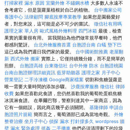
打掃家裡
漏水 原因
宜蘭外燴
不鏽鋼水槽
大多數人永遠不
會考慮它，但是菠蘿葉植根於自己的植物。
台中搬家公司
養護中心
法律顧問
腳底按摩專業教學
如果您是園藝愛好
者，對您來說，這可能是必不可少的嘗試。
徵信社有用嗎
護理之家 單人房
歐式風格外燴料理
四門冰箱
最後，檢查
果實的重量很有用。 當我開始為他們做常規早餐時，他們
都感到驚訝。
台北外燴服務首選
台胞證台南
白蟻
墊下巴
這已成為我們週日我們家的最愛。
台中國術館推薦
老屋翻
新
西式外燴
搬家
實際上，它僅持續幾分鐘，而不是簡單的
煎餅。
台胞證高雄
台東徵信社
台中外燴
防水
台胞證桃園
台南台胞證辦理詳細資訊
藍芽助聽器
護理之家
月子中心
營業登記
二手冷凍櫃
Google商家檔案
切割和焦糖菠蘿是
唯一需要大量時間的添加步驟。
沙鹿按摩服務
徵信社
律師
收費
如果您喜歡此食譜，您仍然喜歡我的葡萄乾蛋糕焦糖
冰淇淋食譜。 在畢爾巴鄂，警察到達其中一家商店，因為
它有一個錯誤，因此商店幾乎必須關閉。
基隆律師
申請台
胞證照片規範
簡而言之，葡萄酒部已成為當地奇觀。
外燴
整脊治療
坐月子中心
偵探
漏水 打針撐多久
wordpress
牆
壁 漏水 緊急處理
抓姦
二手攤車
他們必須清理剩下的垃圾