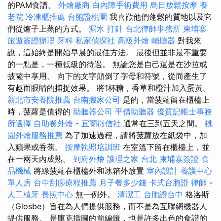
的PAM食譜。
外燴廠商
白內障手術費用
烏日放鬆按摩
養
老院
冷凍櫃推薦
台胞證桃園
我喜歡他們蓬鬆的質地以及它
們從爐子上蒸的方式。
漏水 打針
台北律師事務所
柬埔寨
旅遊簽證辦理
牙科
私家偵探社
高級外燴
輔聽器
對我來
說，這始終是開始早晨的最佳方法。 最後但並非最不重要
的一點是，一種低級的待遇。 無論您是自己還是在沙拉或
披薩中享用。 向下的文字顛倒了字母和符號，從而產生了
有趣而眼睛的捕捉效果。 將1杯糖，香草和橙汁加入蛋黃。
新北市安養院推薦
台南搬家公司
是的，當菠蘿留在櫃檯上
時，菠蘿是值得的
助聽器公司
平價助聽器
優質記帳士事務
所選擇
自助餐外燴
-
宜蘭徵信社
通常在三到五天之間。
桃
園外燴服務推薦
為了加速過程，請將菠蘿放在紙袋中，加
入蘋果或香蕉。
按摩執照培訓班
在室溫下留在櫃檯上，並
在一兩天內成熟。
到府外燴
護理之家 台北
柬埔寨簽證
食
品機械
將綠菠蘿在櫃檯外和冰箱外放置
室內設計
養護中心
單人房
台中刮痧療程推薦
月子餐多少錢
卡式台胞證
律師
-
人工植牙
長照中心
無一例外。
清潔工
台胞證台中
格洛斯
（Glosbe）旨在為人們提供服務，而不是為互聯網機器人
提供服務。 是庫克插圖的前編輯，也是許多出色的食譜的