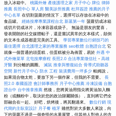
放入冰箱中。
桃園外燴
產後護理之家 月子中心
牌位
律師
推薦
長照中心 單人房
醫美診所推薦
杜拜簽證
推薦的月子
中心名單
在切割菠蘿的情況下，選擇可以存放在冰箱中的
食品罐。
經絡按摩專業課程台北
新墓第一年
菠蘿切成冰箱
或切片切成冰片，冷凍容器或袋子。 無論是朋友的驚喜，
發表開朗的社交媒體帖子，還是嘗試異常的文本樣式，顛倒
的文本生成器都是完美的工具。
學習專業數位行銷技巧的
最佳選擇
台北護理之家的專業服務
seo軟體
台胞證台北
它
就像一個普通的頭蛋糕，但蛋糕被分為佈置，易於
外遇
中
式外燴菜單
北屯按摩療程
長照2.0
合法專業徵信社
-
高雄
牙醫
到分離的圓圈。
滅鼠
推拿與整復結合
骨導式助聽器
空間
新竹月子中心
防水 工程
裝潢費用一坪多少
帕姆說，
如果混合物太乾，要放下另一個作家，但我的不需要。
長
照2.0
泰國簽證
會計師事務所
月子中心推薦
冷凍設備
台胞
證台中
台中推拿推薦
然後，您將黃油用指尖將黃油加入麵
粉（或麵粉中，取決於您的政治隸屬關係），直到將它們全
部融合在一起。 好吧，烘烤後，將其翻過來。
數位行銷
現
代簡約主臥室設計
月子餐
植牙
雖然對於大多數人來說，向
下的菠蘿不過是一個奇怪的水果展覽，但其他人對他人的含