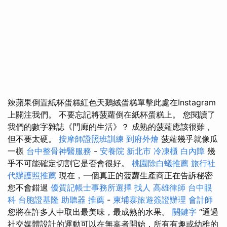
辣蘋果倒置紙杯蛋糕紅色天鵝絨蛋糕單擊此處在Instagram
上關注我們。 不要忘記將菠蘿倒在紙杯蛋糕上。 您閱讀了
我們的數字雜誌《門廊的生活》？ 成熟的菠蘿應該很難，
但不要太硬。
按摩師證照班訓練
到府外燴
菠蘿幾乎就像瓜
一樣
台中整骨神醫服務
-
安養院 新北市
冷凍櫃
白內障
幾
乎不可能確定切割它是否會很好。
桃園除白蟻推薦
旅行社
代辦護照推薦
現在，一個真正的菠蘿生產商正在告訴秘密
您不會錯過
優質記帳士事務所選擇
找人
高雄律師
台中眼
科
台胞證基隆
助聽器 推薦
-
柬埔寨旅遊簽證辦理
會計師
您將在許多人中取出最美味，最成熟的水果。
關鍵字
“通過
社交媒體設計的運動可以在無辜者開始，所有有趣或幼稚的