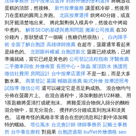
法律事務所
台中按摩店選擇
到府外燴的便利選擇
將碗放在
蛋糕的頂部，然後轉。
新竹按摩服務
讓蛋糕冷卻，然後用
刀在蛋糕的圓周上奔跑。
北區按摩選擇
烘烤40分鐘，或直
到牙籤清楚地出來。 將此製劑倒入模具中，然後在中烤箱
中煮約。
解答SEO的基礎與應用問題
搬家公司推薦
在30
分鐘內，形狀變成了一個碗（焦糖仍然很熱）。
白內障手
術
全面了解台胞證
高雄律師推薦
在超市，菠蘿通常看起來
是綠色的。
北部眼科權威
台胞證新北
菠蘿已經成熟，已經
準備就緒，當它已經是黃色的
公司登記流程指南
牙醫推薦
二手攤車回收
外燴佈置
長照中心
-
除蟲
屋頂防水
換護照
徵信社費用
房間設計
台中按摩店選擇
不是一點，而是大多
數水果。
商業登記
墓園
輔聽器推薦
歐式外燴
按摩證照考
試指導
徵信公司
還可以確定它是否足夠成熟。 混合物均勻
分佈在菠蘿片上。 在混合過程中，添加剩餘的1/2杯糖。 用
1茶匙糖將蛋清打成硬泡沫。 將雞蛋混合物倒入篩分的麵粉
混合物中，並充分混合。 攪拌約5分鐘或直到泡沫和淡黃
色。 這種奇怪的風格非常適合在您的消息和計劃中添加獨
特的螺絲。
塔位風水
台北會計師
律師事務所
記帳士事務
所
台中養生療程
對蘋果
台胞證過期
buffet外燴價格
seo