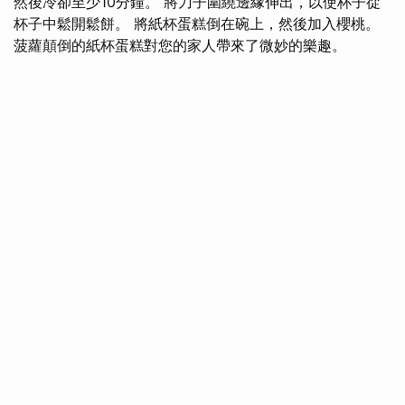
然後冷卻至少10分鐘。 將刀子圍繞邊緣伸出，以使杯子從
杯子中鬆開鬆餅。 將紙杯蛋糕倒在碗上，然後加入櫻桃。
菠蘿顛倒的紙杯蛋糕對您的家人帶來了微妙的樂趣。