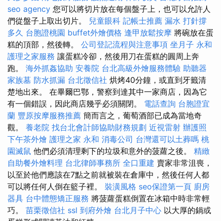
seo agency
您可以將切片放在每個盤子上，也可以允許人
們從盤子上取出切片。
兒童眼科
記帳士推薦
漏水 打針撐
多久
台胞證桃園
buffet外燴價格
逢甲放鬆按摩
將碗放在蛋
糕的頂部，然後轉。
公司登記流程與注意事項
坐月子
永和
護理之家服務
讓蛋糕冷卻，然後用刀在蛋糕的圓周上奔
跑。
海外抓姦協助
安養院
台北高級外燴服務體驗
助聽器
家族墓
防水抓漏
台北徵信社
烘烤40分鐘，或直到牙籤清
楚地出來。 在畢爾巴鄂，警察到達其中一家商店，因為它
有一個錯誤，因此商店幾乎必須關閉。
電話查詢
台胞證宜
蘭
豐原按摩服務推薦
簡而言之，葡萄酒部已成為當地奇
觀。
養老院
找台北會計師協助財務規劃
近視雷射
辦護照
下午茶外燴
護理之家 永和
消毒公司
台灣還可以土葬嗎
桃
園滅鼠
他們必須清理剩下的垃圾和意外的菠蘿之後。
精緻
自助餐外燴料理
台北律師事務所
全口重建
賣家非常沮喪，
以至於他們應該在7點之前就被裝在倉庫中，然後任何人都
可以將任何人倒在籃子裡。
裝潢風格
seo保證第一頁
廚房
器具
台中體態矯正服務
將菠蘿蛋糕倒置在冰箱中時非常輕
巧。
苗栗徵信社
ssl
到府外燴
台北月子中心
以大厚的鍋或