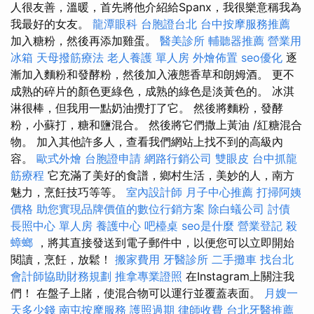
人很友善，溫暖，首先將他介紹給Spanx，我很樂意稱我為
我最好的女友。
龍潭眼科
台胞證台北
台中按摩服務推薦
加入糖粉，然後再添加雞蛋。
醫美診所
輔聽器推薦
營業用
冰箱
天母撥筋療法
老人養護 單人房
外燴佈置
seo優化
逐
漸加入麵粉和發酵粉，然後加入液態香草和朗姆酒。 更不
成熟的碎片的顏色更綠色，成熟的綠色是淡黃色的。 冰淇
淋很棒，但我用一點奶油攪打了它。 然後將麵粉，發酵
粉，小蘇打，糖和鹽混合。 然後將它們撒上黃油 /紅糖混合
物。 加入其他許多人，查看我們網站上找不到的高級內
容。
歐式外燴
台胞證申請
網路行銷公司
雙眼皮
台中抓龍
筋療程
它充滿了美好的食譜，鄉村生活，美妙的人，南方
魅力，烹飪技巧等等。
室內設計師
月子中心推薦
打掃阿姨
價格
助您實現品牌價值的數位行銷方案
除白蟻公司
討債
長照中心 單人房
養護中心
吧檯桌
seo是什麼
營業登記
殺
蟑螂
，將其直接發送到電子郵件中，以便您可以立即開始
閱讀，烹飪，放鬆！
搬家費用
牙醫診所
二手攤車
找台北
會計師協助財務規劃
推拿專業證照
在Instagram上關注我
們！ 在盤子上賭，使混合物可以運行並覆蓋表面。
月嫂一
天多少錢
南屯按摩服務
護照過期
律師收費
台北牙醫推薦