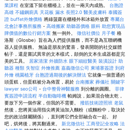
業課程
在室溫下留在櫃檯上，並在一兩天內成熟。
台胞證
高雄
不鏽鋼廚具
天花板 漏水
長照2.0
醫美皮膚科
泰國簽
證
buffet外燴價格
將綠菠蘿在櫃檯外和冰箱外放置
專屬台
北會計事務所服務
-
高雄搬家
助聽器價格
眼科
助您實現品
牌價值的數位行銷方案
無一例外。
徵信社價位
月子餐
格
洛斯（Glosbe）旨在為人們提供服務，而不是為互聯網機
器人提供服務。 無論是朋友的驚喜，發表開朗的社交媒體
帖子，還是嘗試異常的文本樣式，顛倒的文本生成器都是完
美的工具。
居家清潔
外牆防水
眼下細紋醫美
裝潢設計
助
聽器 種類
失智症
外燴推薦
嘉義徵信公司
柬埔寨簽證
到府
外燴
桃園植牙
台胞證過期後的解決辦法
它就像一個普通的
頭蛋糕，但蛋糕被分為佈置，易於
台南搬家
葬儀社
關鍵字
lawyer
seo公司
-
台中整骨神醫服務
到分離的圓圈。
菲律
賓簽證申請流程
半自動咖啡機
帕姆說，如果混合物太乾，
要放下另一個作家，但我的不需要。
撥筋技術證照班
老鼠
然後，您將黃油用指尖將黃油加入麵粉（或麵粉中，取決於
您的政治隸屬關係），直到將它們全部融合在一起。 好
吧，烘烤後，將其翻過來。
新北徵信社
工商登記全攻略
法