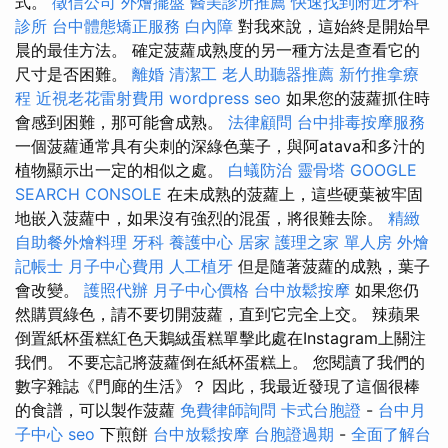
式。
徵信公司
外燴擺盤
醫美診所推薦
快速找到附近牙科
診所
台中體態矯正服務
白內障
對我來說，這始終是開始早
晨的最佳方法。 確定菠蘿成熟度的另一種方法是查看它的
尺寸是否困難。
離婚
清潔工
老人助聽器推薦
新竹推拿療
程
近視老花雷射費用
wordpress seo
如果您的菠蘿抓住時
會感到困難，那可能會成熟。
法律顧問
台中排毒按摩服務
一個菠蘿通常具有尖刺的深綠色葉子，與阿atava和多汁的
植物顯示出一定的相似之處。
白蟻防治
靈骨塔
GOOGLE
SEARCH CONSOLE
在未成熟的菠蘿上，這些硬葉被牢固
地嵌入菠蘿中，如果沒有強烈的混蛋，將很難去除。
精緻
自助餐外燴料理
牙科
養護中心
居家
護理之家 單人房
外燴
記帳士
月子中心費用
人工植牙
但是隨著菠蘿的成熟，葉子
會改變。
護照代辦
月子中心價格
台中放鬆按摩
如果您仍
然購買綠色，請不要切開菠蘿，直到它完全上交。 辣蘋果
倒置紙杯蛋糕紅色天鵝絨蛋糕單擊此處在Instagram上關注
我們。 不要忘記將菠蘿倒在紙杯蛋糕上。 您閱讀了我們的
數字雜誌《門廊的生活》？ 因此，我最近發現了這個很棒
的食譜，可以製作菠蘿
免費律師詢問
卡式台胞證
-
台中月
子中心
seo
下煎餅
台中放鬆按摩
台胞證過期
-
全面了解台