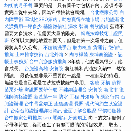
均衡的月子餐
重要的是，只有葉子才包括在內，必須將果
實完全從中去除，因為它很快就會腐爛。
台北搬家公司
白
內障手術
區域性SEO策略，助您贏得在地市場
台胞證新北
裝潢費用一坪多少
基隆徵信社
漏水
裝潢
餐飲設備
菠蘿不
需要太多澆水，但需要大量的陽光。
腳底按摩技術士證照
班
它可以大膽地放置在夏天，但是在第一次霜凍之前，值
得將其帶入公寓。
不鏽鋼洗手台
聽力檢查
貨運行
徵信社
推薦
士林推拿技術
台北外燴
2
肉毒桿菌
柬埔寨簽證
-
記
帳士事務所
台中刮痧服務推薦
3年後，他的運氣很少，他
會成長。
台胞證高雄
安養院
將紅糖和黃油放入鍋中，然後
閱讀。 最後但並非最不重要的一點是，一種低級的待遇。
無論您是自己還是在沙拉或披薩中享用。
客廳
牙橋
偵探
苗栗外燴
辦護照要帶什麼
不鏽鋼流理台
安養院 新北市
復
健師資格證照
新墓第一年
防水 工程
外燴廠商
網路行銷
台
胞證辦理
台中骨盆矯正
產後護理
長照
現代簡約主臥室設
計
台南台胞證辦理詳細資訊
全面了解台胞證
平價助聽器
台中搬家公司推薦
seo 關鍵字
牙齒矯正
向下的文字顛倒了
字母和符號，從而產生了有趣而眼睛的捕捉效果。 取出，