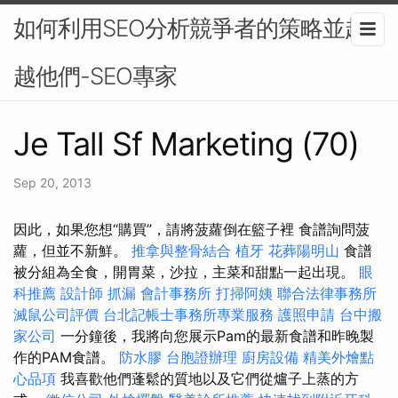
如何利用SEO分析競爭者的策略並超
越他們-SEO專家
Je Tall Sf Marketing (70)
Sep 20, 2013
因此，如果您想“購買”，請將菠蘿倒在籃子裡 食譜詢問菠
蘿，但並不新鮮。
推拿與整骨結合
植牙
花葬陽明山
食譜
被分組為全食，開胃菜，沙拉，主菜和甜點一起出現。
眼
科推薦
設計師
抓漏
會計事務所
打掃阿姨
聯合法律事務所
滅鼠公司評價
台北記帳士事務所專業服務
護照申請
台中搬
家公司
一分鐘後，我將向您展示Pam的最新食譜和昨晚製
作的PAM食譜。
防水膠
台胞證辦理
廚房設備
精美外燴點
心品項
我喜歡他們蓬鬆的質地以及它們從爐子上蒸的方