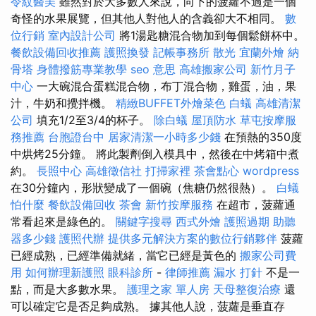
令紋醫美
雖然對於大多數人來說，向下的菠蘿不過是一個
奇怪的水果展覽，但其他人對他人的含義卻大不相同。
數
位行銷
室內設計公司
將1湯匙糖混合物加到每個鬆餅杯中。
餐飲設備回收推薦
護照換發
記帳事務所
散光
宜蘭外燴
納
骨塔
身體撥筋專業教學
seo 意思
高雄搬家公司
新竹月子
中心
一大碗混合蛋糕混合物，布丁混合物，雞蛋，油，果
汁，牛奶和攪拌機。
精緻BUFFET外燴菜色
白蟻
高雄清潔
公司
填充1/2至3/4的杯子。
除白蟻
屋頂防水
草屯按摩服
務推薦
台胞證台中
居家清潔一小時多少錢
在預熱的350度
中烘烤25分鐘。 將此製劑倒入模具中，然後在中烤箱中煮
約。
長照中心
高雄徵信社
打掃家裡
茶會點心
wordpress
在30分鐘內，形狀變成了一個碗（焦糖仍然很熱）。
白蟻
怕什麼
餐飲設備回收
茶會
新竹按摩服務
在超市，菠蘿通
常看起來是綠色的。
關鍵字搜尋
西式外燴
護照過期
助聽
器多少錢
護照代辦
提供多元解決方案的數位行銷夥伴
菠蘿
已經成熟，已經準備就緒，當它已經是黃色的
搬家公司費
用
如何辦理新護照
眼科診所
-
律師推薦
漏水 打針
不是一
點，而是大多數水果。
護理之家 單人房
天母整復治療
還
可以確定它是否足夠成熟。 據其他人說，菠蘿是垂直存