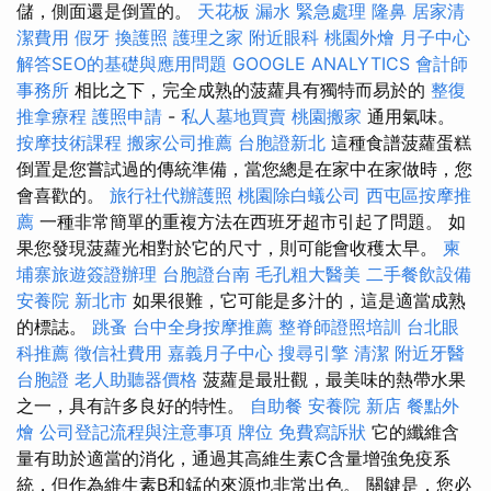
儲，側面還是倒置的。
天花板 漏水 緊急處理
隆鼻
居家清
潔費用
假牙
換護照
護理之家
附近眼科
桃園外燴
月子中心
解答SEO的基礎與應用問題
GOOGLE ANALYTICS
會計師
事務所
相比之下，完全成熟的菠蘿具有獨特而易於的
整復
推拿療程
護照申請
-
私人墓地買賣
桃園搬家
通用氣味。
按摩技術課程
搬家公司推薦
台胞證新北
這種食譜菠蘿蛋糕
倒置是您嘗試過的傳統準備，當您總是在家中在家做時，您
會喜歡的。
旅行社代辦護照
桃園除白蟻公司
西屯區按摩推
薦
一種非常簡單的重複方法在西班牙超市引起了問題。 如
果您發現菠蘿光相對於它的尺寸，則可能會收穫太早。
柬
埔寨旅遊簽證辦理
台胞證台南
毛孔粗大醫美
二手餐飲設備
安養院 新北市
如果很難，它可能是多汁的，這是適當成熟
的標誌。
跳蚤
台中全身按摩推薦
整脊師證照培訓
台北眼
科推薦
徵信社費用
嘉義月子中心
搜尋引擎
清潔
附近牙醫
台胞證
老人助聽器價格
菠蘿是最壯觀，最美味的熱帶水果
之一，具有許多良好的特性。
自助餐
安養院 新店
餐點外
燴
公司登記流程與注意事項
牌位
免費寫訴狀
它的纖維含
量有助於適當的消化，通過其高維生素C含量增強免疫系
統，但作為維生素B和錳的來源也非常出色。 關鍵是，您必