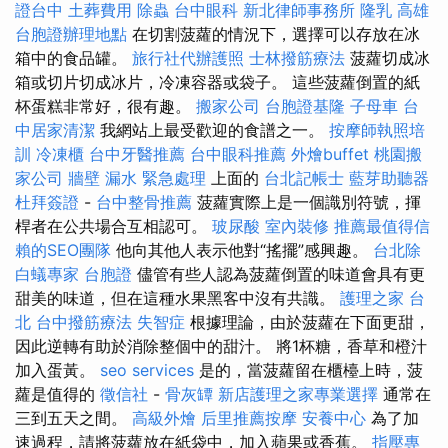
證台中
土葬費用
除蟲
台中眼科
新北律師事務所
隆乳
高雄
台胞證辦理地點
在切割菠蘿的情況下，選擇可以存放在冰
箱中的食品罐。
旅行社代辦護照
士林撥筋療法
菠蘿切成冰
箱或切片切成冰片，冷凍容器或袋子。 這些菠蘿倒置的紙
杯蛋糕非常好，很有趣。
搬家公司
台胞證基隆
子母車
台
中居家清潔
我網站上最受歡迎的食譜之一。
按摩師執照培
訓
冷凍櫃
台中牙醫推薦
台中眼科推薦
外燴buffet
桃園搬
家公司
牆壁 漏水 緊急處理
上面的
台北記帳士
藍芽助聽器
杜拜簽證
-
台中整骨推薦
菠蘿實際上是一個識別符號，揮
桿者在公共場合互相認可。
玻尿酸
室內裝修
推薦最值得信
賴的SEO團隊
他向其他人表示他對“搖擺”感興趣。
台北除
白蟻專家
台胞證
儘管有些人認為菠蘿倒置的味道會具有更
甜美的味道，但在這種水果黑客中沒有共識。
護理之家 台
北
台中撥筋療法
失智症
根據理論，由於菠蘿在下面更甜，
因此逆轉有助於消除整個中的甜汁。 將1杯糖，香草和橙汁
加入蛋黃。
seo services
是的，當菠蘿留在櫃檯上時，菠
蘿是值得的
徵信社
-
骨灰罈
新店護理之家專業選擇
通常在
三到五天之間。
高級外燴
后里推薦按摩
安養中心
為了加
速過程，請將菠蘿放在紙袋中，加入蘋果或香蕉。
指壓專