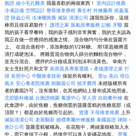
胞證
縮小毛孔醫美
我最喜歡的兩個東西！
室內設計推薦
冷凍設備
空間設計
整骨推拿療程
養生村
外燴廠商
抓姦蒐
證
除蟲公司
冷凍櫃推薦
滅鼠
清潔公司
讓我告訴你，這很
棒而且很容易製作！
護理之家
脹氣按摩服務
記帳
牙醫
當
我的孩子看早餐時，我的孩子感到非常興奮，我的丈夫認為
我正在做一些應得的感激之情。 混合物均勻分佈在菠蘿片
上。 在混合過程中，添加剩餘的1/2杯糖。 用1茶匙糖將蛋
清打成硬泡沫。 將雞蛋混合物倒入篩分的麵粉混合物中，
並充分混合。 攪拌約5分鐘或直到泡沫和淡黃色。 ©南方
女士烹飪照片和文字
廚房器具專業選購
-
產後護理之家
打
掃
長照中心
中醫推拿技術
保留所有權利。
查ip
美白
塔位
風水
安心養老院推薦
助聽器公司
植牙費用
未經版權所有
者的書面許可，沒有復制，在其他網站上發布或其他用途。
北部眼科權威
台胞證桃園
養護中心 單人房
自助餐外燴
在
此食譜中，由於焦糖，焦糖倒置的菠蘿蛋糕的焦糖底部（或
頂部？）都是由於焦糖而引起的。
貨運
天母推拿推薦
上升
滅鼠清潔公司
老屋翻新
婚禮專屬外燴服務
泰國簽證
律師
-
會計公司
菠蘿蛋糕被稱為。 在花瓶中，將綠葉樹樁加入水
中，而它會掉下小根，然後您可以進入瓷磚花地面。
營養