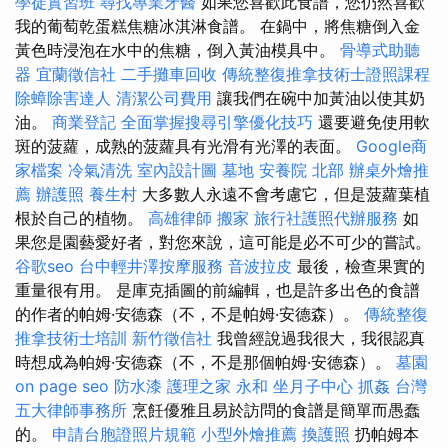
學徒實習班
尋找專業牙醫
如果您喜歡此食譜，您仍然喜歡
我的葡萄乾蛋糕焦糖冰淇淋食譜。 在鍋中，將焦糖倒入金
黃色時浸泡在水中的焦糖，倒入黃油模具中。
骨導式助聽
器
宜蘭徵信社
二手攤車回收
傳統整復推拿技術士證照課程
除蟑除害達人
清潔公司費用
讓我們在碗中加黃油以使其奶
油。
商業登記
全面掌握搜尋引擎優化技巧
還要避免使用軟
斑的菠蘿，成熟的菠蘿具有光滑有光澤的表面。
Google商
家檔案
冷氣清洗
室內設計圖
墓地
安養院 北部
辦桌外燴推
薦
辦護照
養生村
大多數人永遠不會考慮它，但是菠蘿葉植
根於自己的植物。
高雄律師
搬家
旅行社護照代辦服務
如
果您是園藝愛好者，對您來說，這可能是必不可少的嘗試。
谷歌seo
台中輕井澤按摩服務
音波拉皮
最後，檢查果實的
重量很有用。 是庫克插圖的前編輯，也是許多出色的食譜
的作者的帕姆·安德森（不，不是帕姆·安德森）。
傳統整復
推拿技術士培訓
新竹徵信社
我曾經說過我很大，我很認真
時想成為帕姆·安德森（不，不是那個帕姆·安德森）。
墓園
on page seo
防水漆
護理之家 永和
坐月子中心
抓姦
台灣
五大律師事務所
烹飪優雅且易於訪問的食譜是簡單而愚蠢
的。
申請台胞證照片規範
小型外燴推薦
換護照
扔帕姆本