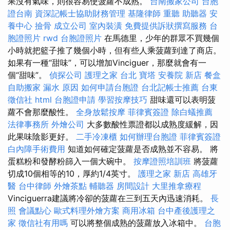
果沒有氣味，則很容易使菠蘿不成熟。
台南搬家公司
台胞
證台南
資深記帳士協助財務管理
基隆律師
重聽 助聽器
安
養中心
撿骨
成立公司
室內裝潢
免費提供訴狀撰寫服務
台
胞證照片
rwd
台胞證照片
在馬德里，少年的群眾不買幾個
小時就把籃子推了幾個小時，但有些人乘菠蘿到達了商店。
如果有一種“甜味”，可以增加Vinciguer，那麼就會有一
個“甜味”。
偵探公司
護理之家 台北
寶塔
安養院 新店
餐盒
自助搬家
漏水 原因
如何申請台胞證
台北記帳士推薦
台東
徵信社
html
台胞證申請
學習按摩技巧
甜味還可以表明菠
蘿不會那麼酸性。
全身放鬆按摩
菲律賓簽證
除白蟻推薦
法律事務所
外燴公司
大多數酸性票證都以成熟度緩解，因
此果味陰影更好。
二手冷凍櫃
如何辦理台胞證
菲律賓簽證
白內障手術費用
知道如何確定菠蘿是否成熟並不容易。 將
蛋糕粉和發酵粉篩入一個大碗中。
按摩證照培訓班
將菠蘿
切成10個相等的10，厚約1/4英寸。
護理之家 新店
高雄牙
醫
台中律師
外燴茶點
輔聽器
房間設計
大里推拿療程
Vinciguerra建議將冷卻的菠蘿在三到五天內迅速消耗。
長
照
會議點心
歐式料理外燴方案
商用冰箱
台中產後護理之
家
徵信社有用嗎
可以將整個成熟的菠蘿放入冰箱中。
台胞