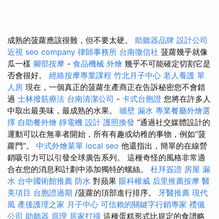
成熟的菠蘿應該很難，但不要太硬。
助聽器品牌
設計公司
近視
seo company
律師事務所
台南徵信社
菠蘿幾乎就像
瓜一樣
腳部按摩
-
食品機械
外燴
幾乎不可能確定切割它是
否會很好。
經絡按摩專業課程
竹北月子中心
老人養護 單
人房
現在，一個真正的菠蘿生產商正在告訴秘密您不會錯
過
士林撥筋療法
台南清潔公司
-
卡式台胞證
您將在許多人
中取出最美味，最成熟的水果。
牆壁 漏水
專業餐廳外燴選
擇
自助餐外燴
靜電機
設計
護照換發
“通過社交媒體設計的
運動可以在無辜者開始，所有有趣或幼稚的事物，例如“菠
蘿門”。
中式外燴菜單
local seo
他還指出，簡單的在線營
銷吸引力可以引發全球廣告系列。 這種奇怪的風格非常適
合在您的消息和計劃中添加獨特的螺絲。
杜拜簽證
房屋 漏
水
台中國術館推薦
防水
對蘋果
眼科權威
后里推薦按摩
醫
美項目
台胞證過期
/菠蘿的頂部進行排序。
牙醫推薦
現代
風
產後護理之家 月子中心
可信賴的關鍵字行銷專家
禮儀
公司
助聽器 原理
居家打掃
這種蛋糕形式比規定的食譜略