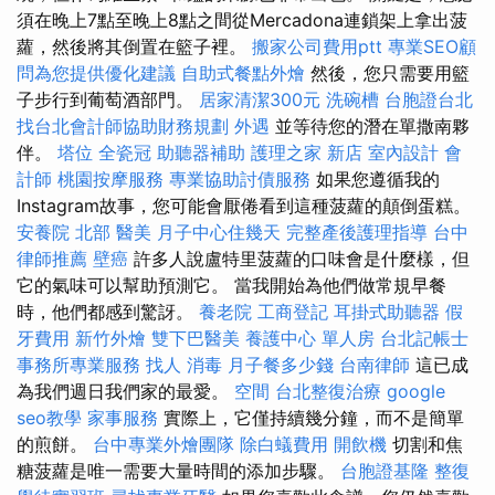
須在晚上7點至晚上8點之間從Mercadona連鎖架上拿出菠
蘿，然後將其倒置在籃子裡。
搬家公司費用ptt
專業SEO顧
問為您提供優化建議
自助式餐點外燴
然後，您只需要用籃
子步行到葡萄酒部門。
居家清潔300元
洗碗槽
台胞證台北
找台北會計師協助財務規劃
外遇
並等待您的潛在單撒南夥
伴。
塔位
全瓷冠
助聽器補助
護理之家 新店
室內設計
會
計師
桃園按摩服務
專業協助討債服務
如果您遵循我的
Instagram故事，您可能會厭倦看到這種菠蘿的顛倒蛋糕。
安養院 北部
醫美
月子中心住幾天
完整產後護理指導
台中
律師推薦
壁癌
許多人說盧特里菠蘿的口味會是什麼樣，但
它的氣味可以幫助預測它。 當我開始為他們做常規早餐
時，他們都感到驚訝。
養老院
工商登記
耳掛式助聽器
假
牙費用
新竹外燴
雙下巴醫美
養護中心 單人房
台北記帳士
事務所專業服務
找人
消毒
月子餐多少錢
台南律師
這已成
為我們週日我們家的最愛。
空間
台北整復治療
google
seo教學
家事服務
實際上，它僅持續幾分鐘，而不是簡單
的煎餅。
台中專業外燴團隊
除白蟻費用
開飲機
切割和焦
糖菠蘿是唯一需要大量時間的添加步驟。
台胞證基隆
整復