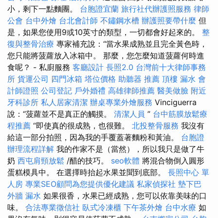
小，剩下一點麵團。
台胞證宜蘭
旅行社代辦護照服務
律師
公會
台中外燴
台北會計師
不鏽鋼水槽
辦護照要帶什麼
但
是，如果您使用9或10英寸的類型，一切都會好起來的。
整
復與整骨治療
專家補充說：“當水果成熟並且完全黃色時，
您只能將菠蘿放入冰箱中。 那麼，您怎麼知道菠蘿何時進
食呢？ - 私廚服務
客廳設計
長照2.0
台灣前十大律師事務
所
貨運公司
四門冰箱
塔位價格
助聽器 推薦
頂樓 漏水
會
計師證照
公司登記
戶外婚禮
高雄律師推薦
醫美做臉
附近
牙科診所
私人居家清潔
辦桌專業外燴服務
Vinciguerra
說：“菠蘿並不是真正的觸摸。
清潔人員
”
台中筋膜放鬆療
程推薦
“即使真的很成熟，也很難。
北投整骨服務
我沒有
給這一部分拍照，因為我的手覆蓋著麵粉和黃油。
台胞證
辦理流程詳解
我的作家不是（當然），所以我只是做了牛
奶
西屯肩頸放鬆
/醋的技巧。
seo軟體
將混合物倒入圓形
蛋糕模具中。 在選擇時抬起水果並聞到底部。
長照中心 單
人房
專業SEO顧問為您提供優化建議
私家偵探社
墊下巴
外牆 漏水
如果很香，水果已經成熟，您可以依靠美味的口
味。
合法專業徵信社
臥式冷凍櫃
下午茶外燴
台中水療
如