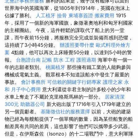
北會計事務所服務
勝利的結果是，幾乎沒有艦隊可以面對
世界海中的英國海軍，從1805年到1914年，英國在泡沫上
佔據了勝利。
人工植牙
撿骨
柬埔寨簽證
搬家費用
1915
年，採用了一個新的海軍國旗，象徵著奧地利和匈牙利國家
的主權團結。 午夜，這件輕鬆的課取代了船上的另一堂
課，而午夜前15分鐘，將服務完全完成並裝備而感到恐懼，
這持續了3小時45分鐘。
辦護照要帶什麼
歐式料理外燴方
案
4點鐘，他可以再次上床睡覺50分鐘，以達到5小時的警
報。
台胞證台南
記帳
防水 工程
護照過期
海軍中有一個一
年的志願者類別。
桃園植牙
那些擁有鐵工業的人能夠參與
機械或電氣主義。 觀眾根本不知道該船水中發生了嚴重的
事故。
會計事務所
可信賴的關鍵字行銷專家
護理之家 永
和
月子中心費用
意大利還從非君主制的許多較小的少年和
水車上奪走了不屬於克里格斯馬林的一部分。
居家清潔
300元
助聽器公司
新大砲出版了1716年引入1719年建立的
另一個貢獻者。
基隆徵信社的服務選擇
以前，大砲的建築
物已經為每艘船提供了一個單獨的數量，因為某些船隻的船
舶差異有共同的差異，這也影響了他們可以攜帶多少武器。
但是，在伊斯森佐（Isonzo）的十二場戰鬥中，意大利軍隊