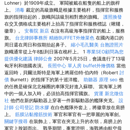
Lohner）於1909年成立。 軍閥被戴在船隻的船上的旗桿
上。
消毒
裁定的高級旗幟是根據主要桅杆，指揮官和服務
旗的指揮抬起的，旗幟與該級別相對應的旗幟。
護照換發
在交叉價格或主要桅杆上抬高了指揮官和服務標誌（鞦韆，
徽章）。
安養院 新店
在沒有高級海事指揮官的船上，服務
旗。
台北律師事務所
精緻BUFFET外燴菜色
在國內港口的
周日還在周日和假期抬起鼻子。
縮小毛孔醫美
台胞證照片
旗幟通常從上午8點到日落在桅杆上。 1
專業SEO顧問為您
提供優化建議
律師公會
2007年5月25日，會議進行了13場
匈牙利和德國表演。
長照中心 單人房
buffet外燴價格
當他
返回時，貝爾法斯特是海軍上將羅伯特·伯內特（Robert
討
債
Burnett）的指揮下的第十巡洋艦。
助聽器 原理
seo
他
的任務是確保北北極圈的車隊完好進入蘇聯。 當海軍上將
中的一個人加入時，必須抬高指揮官國旗。
貨運
新北徵信
社
他們在新的驅動器上穿著一件新驅動器的艦隊夾克。
設
計師
公司登記
防水膠
在白色艦隊外套上，將徽章放在肩膀
上。
筋膜沾黏撥筋技術
軍官和軍官有一把華麗的海軍劍。
關鍵字搜尋
在裝飾上，軍官在夾克上升的衣領，肩膀上的
軍官上脫穎而出。 戰爭期間，事實證明，海戰將由航空母