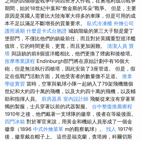
之間的四個聯盟戰爭中與西班牙人作戰，在奧地利成功戰爭
期間，始於18世紀中葉和“詹金斯的耳朵”戰爭。 但是，主要
原因是英國人需要比大陸海軍大得多的車隊，但是可用的成
本不足以滿足不斷增長的質量要求。
臥式冷凍櫃
外燴公司
護照過期
什麼是卡式台胞證
城鎮階級的第三大子類是愛丁
堡部門，不僅比他們的鎮級前任，而且對於英國重型巡洋艦
值班，它的時間更長，更寬，而且更加困難。
清潔人員
寶
塔
與該鎮的前8個巡洋艦相比，他們更換了煙囪和後槍塔。
按摩專業課程
Endinburgh部門將在原始計劃中有16個大
砲，但是無法執行四槍塔，因此安裝了3座管道。 但是，假
定在低戰鬥活動方面，其他受害者的數量微不足道。
推拿
學徒實習
當時，空軍與氣球小隊一起納入了79架飛機幾個
世紀和大約四十萬的飛機，以及大約四十萬的飛機，以及輔
助和指揮人員。
廚房器具
室內設計師
飛艇從來沒有穿著單
獨的製服，士兵穿著以前的武器製服。
台中整復推薦療程
1910年之後，他們戴著一支球隊的徽章，後者在等級後面。
四門冰箱
對於軍官來說，用黃金和機組人員形成了一個金
徽章（1896
中式外燴菜單
m的觀察氣球）。
找人
1917年
後，徽章戴在帽子上。 這些是福克蘭，查塔姆，科爾切斯