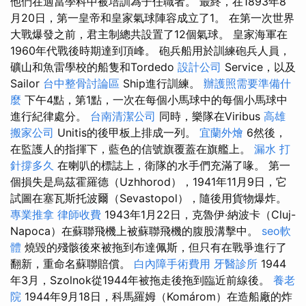
他們在適當學科中被培訓為子任職者。 最終，在1893年8
月20日，第一皇帝和皇家氣球陣容成立了1。 在第一次世界
大戰爆發之前，君主制總共設置了12個氣球。 皇家海軍在
1960年代戰後時期達到頂峰。 砲兵船用於訓練砲兵人員，
礦山和魚雷學校的船隻和Tordedo
設計公司
Service，以及
Sailor
台中整骨討論區
Ship進行訓練。
辦護照需要準備什
麼
下午4點，第1點，一次在每個小馬球中的每個小馬球中
進行紀律處分。
台南清潔公司
同時，樂隊在Viribus
高雄
搬家公司
Unitis的後甲板上排成一列。
宜蘭外燴
6然後，
在監護人的指揮下，藍色的信號旗覆蓋在旗艦上。
漏水 打
針撐多久
在喇叭的標誌上，衛隊的水手們充滿了喙。 第一
個損失是烏茲霍羅德（Uzhhorod），1941年11月9日，它
試圖在塞瓦斯托波爾（Sevastopol），隨後用貨物爆炸。
專業推拿
律師收費
1943年1月22日，克魯伊·納波卡（Cluj-
Napoca）在蘇聯飛機上被蘇聯飛機的腹股溝擊中。
seo軟
體
燒毀的殘骸後來被拖到布達佩斯，但只有在戰爭進行了
翻新，重命名蘇聯賠償。
白內障手術費用
牙醫診所
1944
年3月，Szolnok從1944年被拖走後拖到臨近前線後。
養老
院
1944年9月18日，科馬羅姆（Komárom）在造船廠的炸