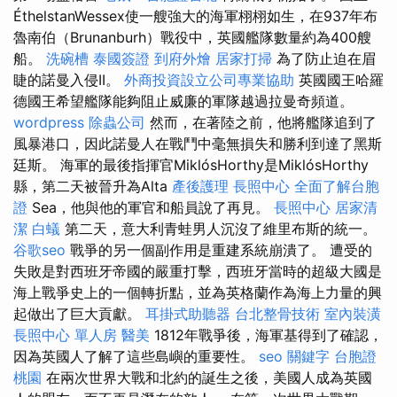
ÉthelstanWessex使一艘強大的海軍栩栩如生，在937年布
魯南伯（Brunanburh）戰役中，英國艦隊數量約為400艘
船。
洗碗槽
泰國簽證
到府外燴
居家打掃
為了防止迫在眉
睫的諾曼入侵II。
外商投資設立公司專業協助
英國國王哈羅
德國王希望艦隊能夠阻止威廉的軍隊越過拉曼奇頻道。
wordpress
除蟲公司
然而，在著陸之前，他將艦隊追到了
風暴港口，因此諾曼人在戰鬥中毫無損失和勝利到達了黑斯
廷斯。 海軍的最後指揮官MiklósHorthy是MiklósHorthy
縣，第二天被晉升為Alta
產後護理
長照中心
全面了解台胞
證
Sea，他與他的軍官和船員說了再見。
長照中心
居家清
潔
白蟻
第二天，意大利青蛙男人沉沒了維里布斯的統一。
谷歌seo
戰爭的另一個副作用是重建系統崩潰了。 遭受的
失敗是對西班牙帝國的嚴重打擊，西班牙當時的超級大國是
海上戰爭史上的一個轉折點，並為英格蘭作為海上力量的興
起做出了巨大貢獻。
耳掛式助聽器
台北整骨技術
室內裝潢
長照中心 單人房
醫美
1812年戰爭後，海軍基得到了確認，
因為英國人了解了這些島嶼的重要性。
seo 關鍵字
台胞證
桃園
在兩次世界大戰和北約的誕生之後，美國人成為英國