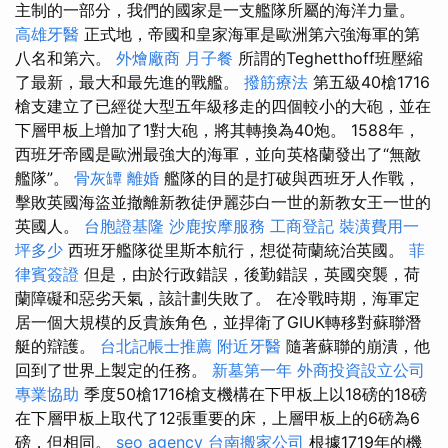
主制的一部分，我們的國家是一支艦隊所屬的海洋力量。
高雄牙醫
正式地，帝國和皇家海軍是歐洲第六強海軍的第
八名和第六。
外燴廠商
月子餐
所謂的Teghetthoff班壓縮
了最新，最大和最先進的戰艦。
撥筋療法
第五級40槍1716
槍支建立了已經從大型五年級移走的四個較小的大砲，並在
下層甲板上增加了1對大砲，將其轉換為40炮。 1588年，
西班牙帝國是歐洲最強大的海軍，並向英格蘭發出了“無敵
艦隊”。
骨灰罈
離婚
艦隊的目的是打破與西班牙人作戰，
擊敗英國海盜並撤離新教徒伊麗莎白一世的新教女王一世的
英國人。
台胞證基隆
沙鹿按摩服務
工商登記
裝潢費用一
坪多少
西班牙艦隊從里斯本航行，想從荷蘭統治英國。
菲
律賓簽證
但是，由於行政錯誤，後勤錯誤，英國突襲，荷
蘭障礙和惡劣天氣，該計劃失敗了。 在冷戰時期，海軍定
居一個大規模的反貴族角色，並捍衛了GIUK轉移對蘇聯潛
艇的辯護。
台北記帳士推薦
附近牙醫
隨著蘇聯的崩潰，他
回到了世界上製定的任務。
新墓第一年
外商投資設立公司
專業協助
季度50槍1716槍支機構在下甲板上以18磅的18磅
在下層甲板上取代了12張重要的床，上層甲板上的6磅為6
磅，但相同。
seo agency
台南搬家公司
根據1719年的機