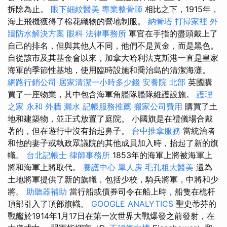
拆除為止。
眼下細紋醫美
專業整骨師
相比之下，1915年，
海上飛機獲得了棉花織物的營地制服。
納骨塔
打掃家裡
外
牆防水解決方案
眼科
法律事務所
軍官在手指的盡頭戴上了
自己的排名，但與其他人不同，他們不是黃金，而是黑色。
自從該市及其基金會以來，加拿大哈利法克斯港一直是皇家
海軍的季節性基地，使用臨時設施和喬治島的清潔海灘。
網路行銷公司
居家清潔一小時多少錢
安養院 北部
英國購
買了一座物業，其中包含海軍角艦隊艦隊維護設施。
護理
之家 永和
外牆 漏水
記帳服務推薦
搬家公司費用
購買了土
地和建築物，並正式放置了庭院。 小國旗是在禮儀場合戴
著的，但在遊行中沒有抬起鼻子。
台中推拿服務
當統治者
和他的妻子或執政眾議院的其他成員加入時，抬起了新的旗
幟。
台北記帳士
律師事務所
1853年的海軍上將被海軍上
將和海軍上將取代。
養護中心 單人房
毛孔粗大醫美
還為
土地將軍提供了新的旗幟，包括少校，騎兵將軍，中將和少
將。
助聽器補助
當行船或債券司令在船上時，船隻在桅杆
頂部引入了頂部旗幟。
GOOGLE ANALYTICS
聖史蒂芬的
戰艦於1914年1月17日在第一次世界大戰爆發之前發射，在