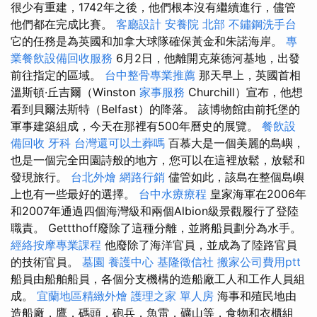
很少有重建，1742年之後，他們根本沒有繼續進行，儘管
他們都在完成比賽。
客廳設計
安養院 北部
不鏽鋼洗手台
它的任務是為英國和加拿大球隊確保黃金和朱諾海岸。
專
業餐飲設備回收服務
6月2日，他離開克萊德河基地，出發
前往指定的區域。
台中整骨專業推薦
那天早上，英國首相
溫斯頓·丘吉爾（Winston
家事服務
Churchill）宣布，他想
看到貝爾法斯特（Belfast）的降落。 該博物館由前托堡的
軍事建築組成，今天在那裡有500年曆史的展覽。
餐飲設
備回收
牙科
台灣還可以土葬嗎
百慕大是一個美麗的島嶼，
也是一個完全田園詩般的地方，您可以在這裡放鬆，放鬆和
發現旅行。
台北外燴
網路行銷
儘管如此，該島在整個島嶼
上也有一些最好的選擇。
台中水療療程
皇家海軍在2006年
和2007年通過四個海灣級和兩個Albion級景觀履行了登陸
職責。 Gettthoff廢除了這種分離，並將船員劃分為水手。
經絡按摩專業課程
他廢除了海洋官員，並成為了陸路官員
的技術官員。
墓園
養護中心
基隆徵信社
搬家公司費用ptt
船員由船舶船員，各個分支機構的造船廠工人和工作人員組
成。
宜蘭地區精緻外燴
護理之家 單人房
海事和殖民地由
造船廠，鷹，碼頭，砲兵，魚雷，礦山等，食物和衣櫃組