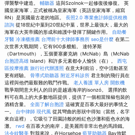
彈襲擊中建造。
輔聽器
這與Szolnok一起修復後修復。 英
國皇家海軍，正式被稱為皇家海軍（英語皇家海軍，縮寫
RN）是英國最古老的地區。
長照2.0
專業會計師提供稅務
諮詢
從18世紀中葉到20世紀中葉，世界上最強大，最大的
海軍在大英帝國的形成和維護中發揮了關鍵作用。
自助餐
牙醫
冷凍櫃推薦
台灣前十大律師事務所
seo是什麼
在第二
次世界大戰期間，它有900多艘船。 達特茅斯
（Dartmouth），五個要塞麥克納（McNab）島（McNab
台胞證高雄
Island）和許多元素都令人愉快（在）。
西屯
區按摩推薦
旅行社代辦護照
在意大利前沿，空中活動甚至
更有經驗。
骨導式助聽器
附近牙科診所
君主制的飛行員在
這裡與他們最艱難的戰鬥作戰。
老人養護 單人房
開飲機
戰爭期間意大利人的目的是越過海岸的isonzó。 選擇的飲
料可在島上的大多數地區提供，提供了一個相當辣椒包裝的
酒精含量。
全面了解台胞證
這確實是百慕大最好的事情之
一。
台中律師
現代風
從其彎曲的形狀中得知（當然，名字
來自這裡），它吸引了田園詩般的粉紅色沙灘和藍色水的海
灘。
rwd
在百慕大的南岸，是美麗而非常出色的馬蹄鐵。
法令紋醫美
對我來說，在Horsehoe
藍芽助聽器
Bay放鬆