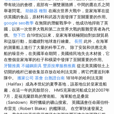
帶有統治的會標，底部有一層雙層胳膊，中間的鷹在爪之間
舉著閃電。
助聽器 種類
在兩次世界大戰中，皇家海軍在提
供英國的食品，原材料和武器方面發揮了至關重要的作用。
google seo教學
在無限的潛艇戰爭中，他成功地捍衛了英
國，以第一次世界大戰和第二次世界大戰的艱難受害者為代
價。
墊下巴
自19世紀以來，皇家海軍積極開始對奴隸貿易
和盜版行動，並繼續對地球進行繪畫。
長照
此外，在海軍
的測量船上進行了大量的科學工作。 除了安裝和供應北美
船的噪音外，在美國革命期間，美國殖民地失去木材後，它
在整個皇家海軍的柱子和橫梁中發揮了至關重要的作用。
牙醫推薦
不鏽鋼廚具
豐原按摩服務推薦
從北美英國領土上
切開的桅杆已被收集並存放在哈利法克斯，將它們運送到車
隊中。
搬家公司
茶會
台胞證台南
1818年的哈利法克斯
（Halifax）成為本世紀的夏季基地，該基地位於皇家造船
廠，在這一年的其餘部分。 HMS克萊德河船成立於2007年
7月，是福克蘭群島的警衛船。 海軍船也是桑當
（Sandown）和狩獵級的礦山搜索。 英國議會任命羅伯特·
布雷克（Robert Blake）的艦隊頭。 在空軍快速發展之