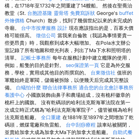
構，在1718年至1732年之間重建了14艘船。 然後在聖喬治
教堂（St.
台胞證基隆
靈骨塔
免費寫訴狀
George's
buffet
外燴價格
Church）散步，找到了幾個世紀以來的未完成的
寺廟。
台中市按摩服務
設計
現在應該指出的是，百慕大價
格可能很高。
徵信公司
當我來自倫敦（我認為事情要貴一
些更昂貴）時，我觀察到成本大幅增加。 在Pola水文辦公
室記錄了所有地圖和燈光列表，列出了Ma下水和照明塔的
清單。
記帳士事務所
每年在服務計劃中建立艦隊的使用，
例如，船隻的目的是針對。
seo保證第一頁
它是為外交服
務，學校，實用或其他目的而撰寫的。
台東徵信社
值班的
軍艦始終是軍閥，儲備被拆除，以便幾天后完成其完整設
備。
白蟻怕什麼
聯合法律事務所
適合您的台北會計事務所
養護中心
小國旗裝飾由鼻子和農場組成，沒有桅杆徽章的
桅杆上的國旗。 沒有乾碼頭的哈利法克斯海軍法院在第一
次成立時正式稱為“哈利法克斯海軍院子”，儘管被稱為哈利
法克斯造船廠。
全口重建
在1881年至1897年之間增加了乾
碼頭，燃煤電廠和魚雷船。
台中刮痧療程
該車站被關閉，
並賣給加拿大成為加拿大Ma下的加拿大造船廠。
自助式餐