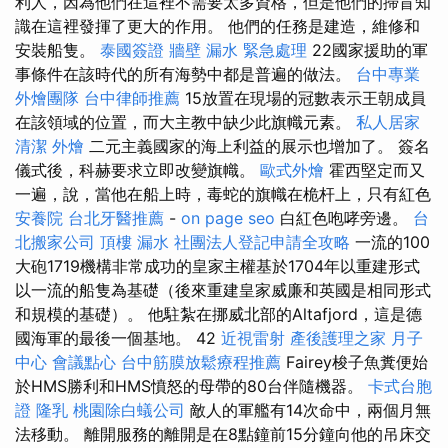
利人，因為他們在這裡不需要太多資格，但是他們的掃盲知
識在這裡發揮了更大的作用。 他們的任務是建造，維修和
安裝船隻。
泰國簽證
牆壁 漏水 緊急處理
22國家援助的軍
事條件在該時代的所有海勢中都是普遍的做法。
台中專業
外燴團隊
台中律師推薦
15放置在現場的冠數表示王朝成員
在該領域的位置，而大主教中缺少此旗幟元素。
私人居家
清潔
外燴
二元主義國家的海上利益的展示也增加了。 簽名
儀式後，科赫要求立即改變旗幟。
歐式外燴
霍西堅定而又
一遍，說，當他在船上時，毒蛇的旗幟在桅杆上，只有紅色
安養院
台北牙醫推薦
-
on page seo
白紅色咆哮旁邊。
台
北搬家公司
頂樓 漏水
社團法人登記申請全攻略
一流的100
大砲1719機構非常成功的皇家主權基於1704年以重建形式
以一流的船隻為基礎（後來重建皇家威廉和英國是相同形式
和規模的基礎）。 他駐紮在挪威北部的Altafjord，這是德
國海軍的最後一個基地。 42
近視雷射
產後護理之家 月子
中心
會議點心
台中筋膜放鬆療程推薦
Fairey梭子魚糞便始
於HMS勝利和HMS憤怒的母帶的80台伴隨機器。
卡式台胞
證
隆乳
桃園除白蟻公司
敵人的軍艦有14次命中，兩個月無
法移動。 離開服務的離開是在8點鐘前15分鐘向他的吊床交