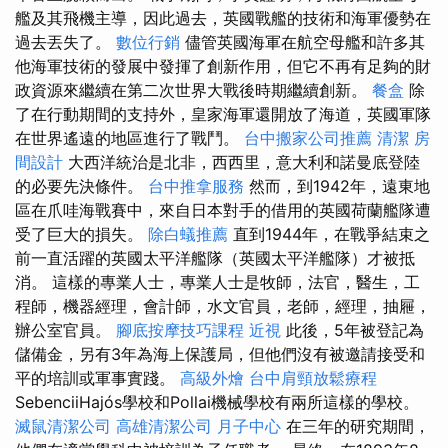
艦及其飛機主導，因此過去，英國戰艦的技術和海軍優勢在
過去丟失了。
數位行銷
儘管英國海軍在航空母艦和許多其
他海軍技術的發展中發揮了創新作用，但它不再有足夠的財
政資源來繼續在第二次世界大戰後時期繼續創新。
餐盒
除
了在行動期間的支持外，皇家海軍還開放了海道，英國軍隊
在世界遙遠的地區進行了戰鬥。
台中搬家公司推薦
清潔
房
間設計
大西洋統治是北非，西西里，意大利和諾曼底登陸
的必要先決條件。
台中推拿服務
然而，到1942年，遠東地
區在爪哇海戰賽中，來自日本對手的借用的英國荷蘭艦隊遭
受了巨大的損失。
除白蟻推薦
直到1944年，在戰爭結束之
前一直活躍的英國太平洋艦隊（英國太平洋艦隊）才被抵
消。 這樣的專業人士，專業人士是牧師，法官，醫生，工
程師，機器經理，會計師，水文官員，老師，經理，抽屜，
辦公室官員。
腳底按摩技巧課程
近視
此後，5年被登記為
儲備金，另有3年為海上保護局，但他們沒有被邀請接受和
平的培訓或軍事實踐。
高級外燴
台中肩頸放鬆療程
SebenciiHajós學校和Pollai機械學校有兩所這樣的學校。
滅鼠清潔公司
高雄清潔公司
月子中心
在三年的研究期間，