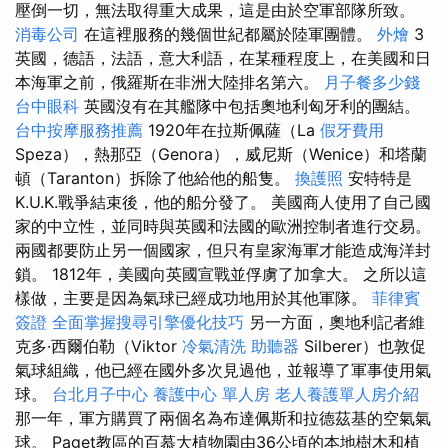
壓倒一切，無法取得重大成果，這是由於空軍部隊所致。
消毒公司
在這裡服務的幾個世紀都屬於陸軍團體。
外燴
3
英國，德語，法語，意大利語，在某種程度上，在美國和日
本海軍之前，俄羅斯在非洲大陸排名第六。
月子餐多少錢
台中眼科
英國沒有在其艦隊中包括奧地利匈牙利的團結。
台中按摩服務推薦
1920年在拉斯佩薩（La
假牙費用
Speza），熱那亞（Genora），威尼斯（Wenice）和塔蘭
頓（Taranton）拆除了他給他的船隻。
換護照
安特特是
K.U.K.戰爭結束後，他的船分發了。 美國商人使用了自己國
家的中立性，並同時與英國和法國的歐洲控制者進行交易。
兩國都要防止另一個國家，但只有皇家海軍才能造成海洋封
鎖。 1812年，美國向英國宣戰並俘虜了加拿大。 之所以這
樣做，主要是因為氣球已經成功地用於其他軍隊。
菲律賓
簽證
全面掌握搜尋引擎優化技巧
另一方面，奧地利記者維
克多·西爾伯勒（Viktor
冷氣清洗
助聽器
Silberer）也敦促
氣球組織，他已經在國外多次見過他，並報導了軍事使用氣
球。
台北月子中心
養護中心 單人房
老人養護單人房介紹
那一年，軍方購買了兩個名為布達佩斯和拉德茲基的空氣氣
球。 Paget教區的百慕大植物園由36公頃的本地樹木和植