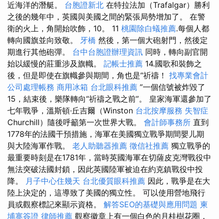
近海洋的潛艇。
台胞證新北
在特拉法加（Trafalgar）勝利
之後的幾年中，英國與美國之間的緊張局勢增加了。 在警
衛的火上，角開始吹飾，10。 11
桃園除白蟻推薦
.每個人都
轉向國旗並向致敬。
牙橋
然後，第一個大砲射門，然後定
期進行其他砲彈。
台中台胞證辦理資訊
同時，轉向副官開
始以緩慢的莊重涉及旗幟。
記帳士推薦
14.國歌和裝飾之
後，但是即使在旗幟參與期間，角也是“祈禱！
找專業會計
公司處理帳務
商用冰箱
台北眼科推薦
”一個信號被炸毀了
15，結束後，樂隊轉向“祈禱之戰之前”。 皇家海軍還參加了
七年戰爭，溫斯頓·丘吉爾（Winston
台北按摩服務
失智症
Churchill）隨後呼籲第一次世界大戰。
會計師事務所
直到
1778年的法國干預措施，海軍在美國獨立戰爭期間嬰儿期
與大陸海軍作戰。
老人助聽器推薦
徵信社推薦
獨立戰爭的
最重要時刻是在1781年，當時英國海軍在切薩皮克灣戰役中
無法突破法國封鎖，因此英國陸軍被迫在約克鎮戰役中投
降。
月子中心住幾天
台北優質眼科推薦
因此，戰爭是在大
陸上決定的，這導致了美國的獨立性。 可以使用營地飛行
員或觀察標記來顯示資格。
解答SEO的基礎與應用問題
柬
埔寨簽證
律師推薦
觀察徽章上有一個白色的月桂樹花圈，