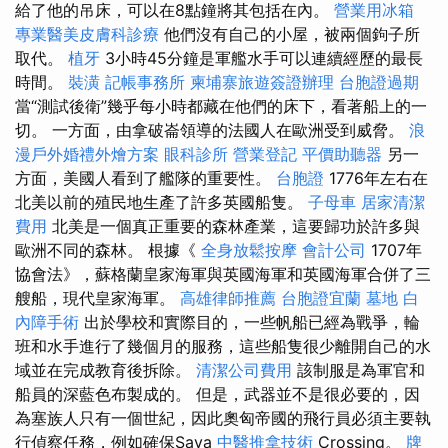
給了他的吊床，可以在8點鐘將其包括在內。
營業用冰箱
專業醫美皮膚科診療
他們沒有自己的小屋，被兩個鉤子所
取代。
植牙
3小時45分鐘是軍艦水手可以連續經歷的最長
時間。
裝潢
記帳事務所
柬埔寨旅遊簽證辦理
台胞證過期
當“測試後衛”幾乎每小時都藏在他們的床下，看著船上的一
切。 一方面，由拿破崙領導的法國人在歐洲受到威脅。
浪
漫戶外婚禮外燴方案
眼科診所
營業登記
平價助聽器
另一
方面，美國人看到了艦隊的重要性。
台胞證
1776年左右在
北美以前的殖民地生產了許多英國船隻。
子母車
居家清潔
費用
北美是一個真正重要的森林產業，這要歸功於許多與
歐洲不同的森林。 根據《
全身放鬆按摩
會計公司
1707年
協會法》，蘇格蘭皇家海軍與英國海軍和英國海軍合併了三
艘船，現代皇家海軍。
高雄律師推薦
台胞證宜蘭
墓地
白
內障手術
出於學校和實際目的，一些帆船已經為戰爭，輪
班和水手進行了幾個月的服務，這些船隻很少離開自己的水
域並在完成教育後拆除。
清潔公司費用
該制服是為軍官和
船員的深藍色布製成的。 但是，武器並不是很必要的，因
為塞族人只有一個世紀，因此奧匈帝國的飛行員必須主要執
行偵察任務，例如確保Sava
中醫推拿技術
Crossing。
牌