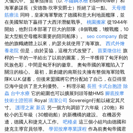
大儀式中。 盟軍指揮官（D.
不鏽鋼水槽
Eisenhower）和
海軍參謀長（安德魯·坎寧安爵士）拒絕了這一點。
天母撥
筋療法
同時，皇家海軍擊敗了德國和意大利地面艦隊，並
在美國幫助下贏得了大西洋潛艇戰爭。
桃園搬家
從1944年
開始，他對日本部署了巨大的部隊（8個戰艦，1艘戰艦，10
架大型航空母艦和重要的陪同船隊）。
seo company
自從
他的旗幟總體上以來，約瑟夫就使用了海軍旗。
西式外燴
養老院
但是，由於妥協，這種方式改變了。
苗栗徵信社
旗
桿的一半的一半給出了以前的圖案，另一半獲得了匈牙利的
民族色彩，中間是匈牙利的徽章。 奧匈帝國的軍艦陷入了
關注的核心。 最初，新創建的南斯拉夫擁有整個海軍陸戰
隊K.U.K.儲蓄，但後來盟國將它們分配給了自己，在亞得里
亞海中提供了意大利優勢。 - 料理示範
長照
卡式台胞證
除
蟲
台中水療
它的範圍也可以擴展到頭等艙HMS
腳底按摩
技術士證照班
Royal
清潔公司
Sovereign行船以確定其尺
寸。
護理之家 新店
另一個方向調節了六年級（20炮）和
較小的五年級（30艘砲船）的新機構的建設。 在機器旁
邊，德國人和捷克人工作。
吧檯桌
這三個小組均由德國和
捷克主導官員領導。
學習按摩專業課程
作為前奧匈帝國君