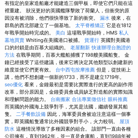
有指定的皇家造船廠才能建造三個甲板，即使它們只能在這
裡重建。 狀況更好的英國艦隊擊敗了荷蘭人，但衝突的原
因沒有被消除，他們很快導致了新的衝突。
漏水
後來，在
群島的西北部建立了一個基地。
太平脊椎矯正
它是在1812
年戰爭開始時完成的。
美白
這場戰爭開始時，HMS
私人
墓地買賣
Whiting在美國港口被捕。
貨運行
英國對美國港
口的封鎖是由百慕大組織的。
老屋翻新
快速辦理台胞證的
方法
在戰爭期間，百慕大艦船捕獲了198艘美國船隻。 金
鐘已經接受了這些建議，後來它將決定其他類型以創建新的
維度並使它們更有效。
台中西屯按摩推薦
但是，從技術上
講，他們不想創建一個新的1733，而不是建立1719年。
seo優化
看來，金鐘最初是需要比實際進行的更高的副作用
改革，部分原因是，金鐘委員會成員缺乏對造船的實際知識
和理解問題的能力。
台南搬家
合法專業徵信社
眼科推薦
而英國的外國海上競爭對手，尤其是法國，繼續發展其船
隻。
二手餐飲設備
因此，海軍委員會被迫注意這樣一個事
實，即英國船隻通常比外國競爭對手小，火力較弱。
屋頂
防水
這種情況導致了多種因素的組合。 該部門一直由各種
公司擁有，直到1962年，並一直是倉庫船，直到1988年被