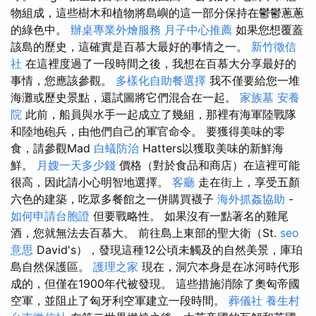
物組成，這些樹木和植物將島嶼的這一部分保持在鬱鬱蔥蔥
的綠色中。
辦桌專業外燴服務
月子中心推薦
如果您想覆蓋
該島的歷史，這確實是百慕大最好的事情之一。
新竹徵信
社
在這裡度過了一段時間之後，我想在百慕大分享最好的
事情，您應該參觀。
多樣化自助餐選擇
我不僅要給您一堆
海灘或歷史景點，還試圖將它們混合在一起。
家族墓
安養
院
此前，船員與水手一起成立了幾組，那裡有海軍陸戰隊
和陸地砲兵，由他們自己的軍官命令。 要獲得美味的零
食，請參觀Mad
白蟻防治
Hatters以獲取美味的新鮮海
鮮。
月嫂一天多少錢
價格（對於食品和商店）在這裡可能
很高，因此請小心明智地選擇。
客廳
走在街上，享受五顏
六色的建築，吃眾多餐館之一併購買襪子
海外抓姦協助
-
如何申請台胞證
但要戰略性。 如果沒有一點著名的雞尾
酒，您就無法去百慕大。 前往島上東部的聖大衛（St.
seo
意思
David's），發現這種12公頃未觸及的自然美景，庫珀
島自然保護區。
護理之家
現在，洞穴本身是在冰河時代形
成的，但僅在1900年代被發現。 這些措施消除了奧匈帝國
空軍，並阻止了匈牙利空軍建立一段時間。
葬儀社
養生村