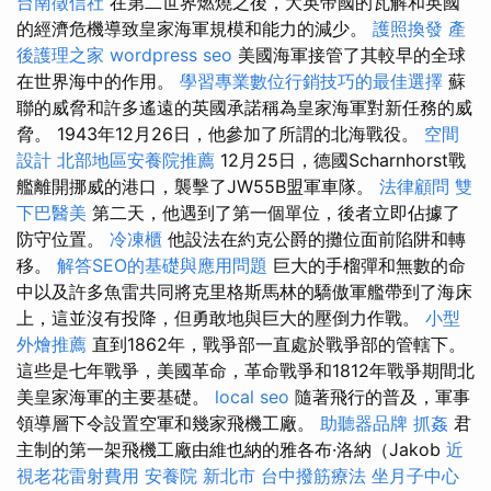
台南徵信社
在第二世界燃燒之後，大英帝國的瓦解和英國
的經濟危機導致皇家海軍規模和能力的減少。
護照換發
產
後護理之家
wordpress seo
美國海軍接管了其較早的全球
在世界海中的作用。
學習專業數位行銷技巧的最佳選擇
蘇
聯的威脅和許多遙遠的英國承諾稱為皇家海軍對新任務的威
脅。 1943年12月26日，他參加了所謂的北海戰役。
空間
設計
北部地區安養院推薦
12月25日，德國Scharnhorst戰
艦離開挪威的港口，襲擊了JW55B盟軍車隊。
法律顧問
雙
下巴醫美
第二天，他遇到了第一個單位，後者立即佔據了
防守位置。
冷凍櫃
他設法在約克公爵的攤位面前陷阱和轉
移。
解答SEO的基礎與應用問題
巨大的手榴彈和無數的命
中以及許多魚雷共同將克里格斯馬林的驕傲軍艦帶到了海床
上，這並沒有投降，但勇敢地與巨大的壓倒力作戰。
小型
外燴推薦
直到1862年，戰爭部一直處於戰爭部的管轄下。
這些是七年戰爭，美國革命，革命戰爭和1812年戰爭期間北
美皇家海軍的主要基礎。
local seo
隨著飛行的普及，軍事
領導層下令設置空軍和幾家飛機工廠。
助聽器品牌
抓姦
君
主制的第一架飛機工廠由維也納的雅各布·洛納（Jakob
近
視老花雷射費用
安養院 新北市
台中撥筋療法
坐月子中心