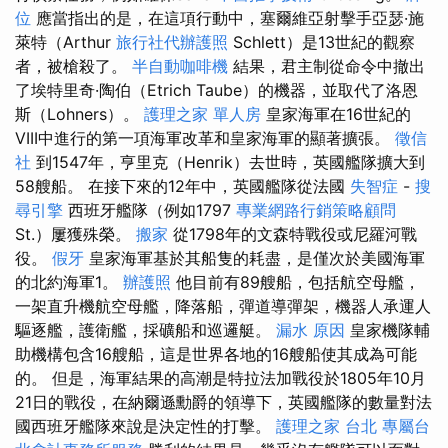
位
應當指出的是，在這項行動中，塞爾維亞射擊手亞瑟·施
萊特（Arthur
旅行社代辦護照
Schlett）是13世紀的觀察
者，被槍殺了。
半自動咖啡機
結果，君主制從命令中撤出
了埃特里奇·陶伯（Etrich Taube）的機器，並取代了洛恩
斯（Lohners）。
護理之家 單人房
皇家海軍在16世紀的
VIII中進行的第一項海軍改革和皇家海軍的顯著擴張。
徵信
社
到1547年，亨里克（Henrik）去世時，英國艦隊擴大到
58艘船。 在接下來的12年中，英國艦隊從法國
失智症
-
搜
尋引擎
西班牙艦隊（例如1797
專業網路行銷策略顧問
St.）屢獲殊榮。
搬家
從1798年的文森特戰役或尼羅河戰
役。
假牙
皇家海軍基於其船隻的耗盡，是僅次於美國海軍
的北約海軍1。
辦護照
他目前有89艘船，包括航空母艦，
一架直升機航空母艦，降落船，彈道導彈架，機器人承運人
驅逐艦，護衛艦，採礦船和巡邏艇。
漏水 原因
皇家機隊輔
助機構包含16艘船，這是世界各地的16艘船使其成為可能
的。 但是，海軍結果的高潮是特拉法加戰役於1805年10月
21日的戰役，在納爾遜勳爵的領導下，英國艦隊的數量對法
國西班牙艦隊來說是決定性的打擊。
護理之家 台北
專屬台