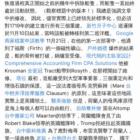
恢復過程真正開始之前的幾年中拆除船隻，而船隻一直始終
處於活動狀態。 （觀察標題中的版本！）我總是強調文章
中的修改。 因此，儘管實際上已經領先於標準化，但必須
對1719年的建立進行所有三個重建。
新竹月子中心
巡邏隊
於11月10日結束，當時該船被轉移到第二巡洋艦。
Google
商家檔案申請教學
11月21日，在他的第一次部署中，他遇
到了福斯（Firth）的一個磁性礦山。
戶外婚禮
爆炸的結果
是，船的骨幹被打破，鍋爐室受傷。
現代簡約主臥室設計
Comprehensive Accounting Firm CPA Solutions
他被
Krooman
全瓷冠
Tract船帶到R​​osyth，在那裡開始了維
修。
塔位
最初，造船廠受到大型軍事要塞，三個重定向和
增強石牆的保護。 這一說法遵循母馬·克勞蘇姆（Mare
台
中輕井澤按摩服務
Clausum）的原則，這意味著這些地區
實際上是英國領土。
醫美做臉
但是，荷蘭人的母馬庫原理
是海上每個人都可以自由航行。
自助餐外燴
當在Altomp
台中搬家公司
Maarten的領導下，荷蘭艦隊會見了由
Robert Blake領導的英國艦隊時，Tromp拒絕拉起英國國
旗。
台中眼科推薦
為了應對侮辱，布雷克襲擊了荷蘭人，
第一場盎格魯
老鼠
-
台胞證台北
荷蘭戰爭開始了。 國王