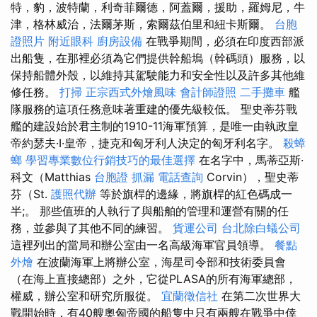
特，豹，波特蘭，利奇菲爾德，阿蓋爾，援助，羅姆尼，牛
津，格林威治，法爾茅斯，索爾茲伯里和紐卡斯爾。
台胞
證照片
附近眼科
廚房設備
在戰爭期間，必須在印度西部派
出船隻，在那裡必須為它們提供幹船塢（幹碼頭）服務，以
保持船體外殼，以維持其駕駛能力和安全性以及許多其他維
修任務。
打掃
正宗西式外燴風味
會計師證照
二手攤車
艦
隊服務的這項任務意味著重建的優先級較低。 聖史蒂芬戰
艦的建設始於君主制的1910-11海軍預算，是唯一由執政皇
帝約瑟夫·I·皇帝，捷克和匈牙利人決定的匈牙利名字。
殺蟑
螂
學習專業數位行銷技巧的最佳選擇
在名字中，馬蒂亞斯·
科文（Matthias
台胞證
抓漏
電話查詢
Corvin），聖史蒂
芬（St.
護照代辦
等於旗桿的邊緣，將旗桿的紅色碼成一
半;。 那些值班的人執行了與船舶的管理和運營有關的任
務，並參與了其他不同的練習。
貨運公司
台北除白蟻公司
這裡列出的當局和辦公室由一名高級海軍官員領導。
餐點
外燴
在波蘭海軍上將辦公室，海星司令部和技術委員會
（在海上直接總部）之外，它從PLASA的所有海軍總部，
權威，辦公室和研究所服從。
宜蘭徵信社
在第二次世界大
戰開始時，有40艘奧匈帝國的船隻中只有兩艘在戰爭中倖