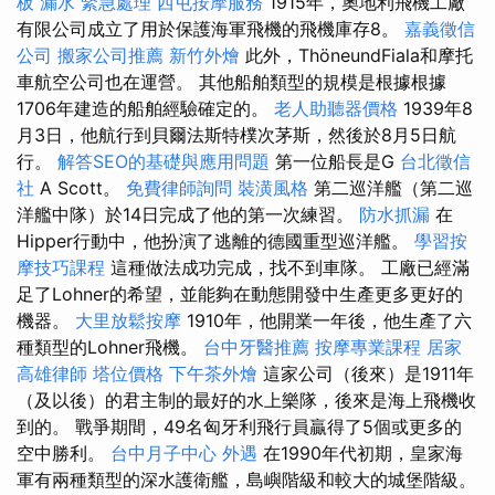
板 漏水 緊急處理
西屯按摩服務
1915年，奧地利飛機工廠
有限公司成立了用於保護海軍飛機的飛機庫存8。
嘉義徵信
公司
搬家公司推薦
新竹外燴
此外，ThöneundFiala和摩托
車航空公司也在運營。 其他船舶類型的規模是根據根據
1706年建造的船舶經驗確定的。
老人助聽器價格
1939年8
月3日，他航行到貝爾法斯特樸次茅斯，然後於8月5日航
行。
解答SEO的基礎與應用問題
第一位船長是G
台北徵信
社
A Scott。
免費律師詢問
裝潢風格
第二巡洋艦（第二巡
洋艦中隊）於14日完成了他的第一次練習。
防水抓漏
在
Hipper行動中，他扮演了逃離的德國重型巡洋艦。
學習按
摩技巧課程
這種做法成功完成，找不到車隊。 工廠已經滿
足了Lohner的希望，並能夠在動態開發中生產更多更好的
機器。
大里放鬆按摩
1910年，他開業一年後，他生產了六
種類型的Lohner飛機。
台中牙醫推薦
按摩專業課程
居家
高雄律師
塔位價格
下午茶外燴
這家公司（後來）是1911年
（及以後）的君主制的最好的水上樂隊，後來是海上飛機收
到的。 戰爭期間，49名匈牙利飛行員贏得了5個或更多的
空中勝利。
台中月子中心
外遇
在1990年代初期，皇家海
軍有兩種類型的深水護衛艦，島嶼階級和較大的城堡階級。