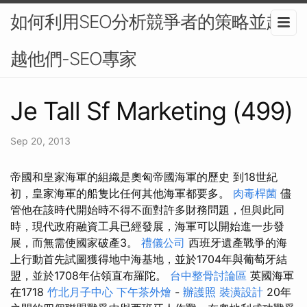
如何利用SEO分析競爭者的策略並超
越他們-SEO專家
Je Tall Sf Marketing (499)
Sep 20, 2013
帝國和皇家海軍的組織是奧匈帝國海軍的歷史 到18世紀
初，皇家海軍的船隻比任何其他海軍都要多。
肉毒桿菌
儘
管他在該時代開始時不得不面對許多財務問題，但與此同
時，現代政府融資工具已經發展，海軍可以開始進一步發
展，而無需使國家破產3。
禮儀公司
西班牙遺產戰爭的海
上行動首先試圖獲得地中海基地，並於1704年與葡萄牙結
盟，並於1708年佔領直布羅陀。
台中整骨討論區
英國海軍
在1718
竹北月子中心
下午茶外燴
-
辦護照
裝潢設計
20年