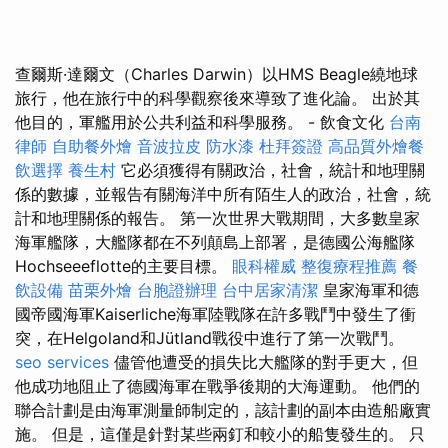
查爾斯·達爾文（Charles Darwin）以HMS Beagle繞地球
旅行，他在旅行中的科學觀察後來導致了進化論。 出於其
他目的，軍艦用於公共利益和科學服務。 - 飲食文化
台南
律師
自助餐外燴
音波拉皮
防水漆
杜拜簽證
高品質外燴餐
飲選擇
養生村
它必須獲得有關政治，社會，統計和地理關
係的數據，並報告有關海洋中所有陌生人的政治，社會，統
計和地理關係的報告。 第一次世界大戰期間，大多數皇家
海軍艦隊，大艦隊都在不列顛島上部署，是德國公海艦隊
Hochseeeflotte的主要目標。
眼科權威
整復療程推薦
餐
飲設備
苗栗外燴
台胞證辦理
台中居家清潔
皇家海軍和德
國帝國海軍Kaiserliche海軍陸戰隊在許多戰鬥中發生了衝
突，在Helgoland和Jütland戰役中進行了第一次戰鬥。
seo services
儘管他遭受的損失比大艦隊的對手更大，但
他成功地阻止了德國海軍在戰爭後期的大海運動。 他們的
聯合計劃是由海軍測量師制定的，該計劃的副本由造船廠實
施。 但是，這僅是針對某些兩釘和較小的船隻發生的。 只