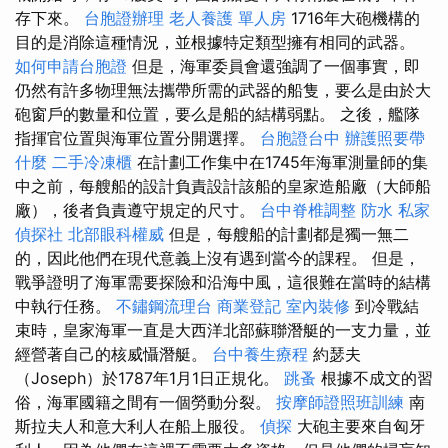
存下來。
台胞證辦理
老人養護 單人房
1716年大砲機構的
目的是消除這種情況，並根據特定類型擁有相同的武器。
如何申請台胞證
但是，海軍委員會還強調了一個事實，即
仍然有許多物理無法攜帶所需的武器的船隻，要么是由於大
砲窗戶的數量和位置，要么是船的結構弱點。 之後，艦隊
指揮官位置與海軍位置分開選擇。
台胞證台中
辦護照要帶
什麼
二手冷凍櫃
在計劃工作集中在1745年海軍測量師的集
中之前，每艘船的設計負責設計該船的皇家造船廠（大師船
廠），後者負責遵守規定的尺寸。
台中脊椎調整
防水
私家
偵探社
北部眼科權威
但是，每艘船的計劃都是獨一無二
的，因此他們在現代意義上沒有遇到當今的課程。 但是，
戰爭證明了海軍需要探險和沿海中風，這很難在當時的結構
中執行任務。
不鏽鋼流理台
商業登記
室內裝修
到冷戰結
束時，皇家海軍一直是大西洋北部蘇聯潛艇的一支力量，並
經營著自己的核威懾潛艇。
台中養生療程
約瑟夫
（Joseph）於1787年1月1日正規化。
跳蚤
根據不成文的習
俗，海軍國籍之間有一個勞動分裂。
按摩師證照班訓練
南
斯拉夫人和意大利人在船上服役。
偵探
大砲主要來自匈牙