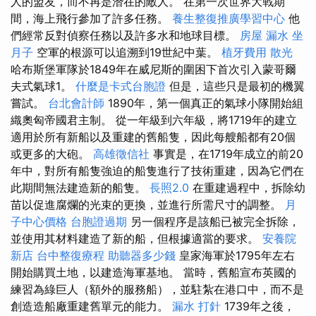
人的盟友，而不再是潛在的敵人。 在第一次世界大戰期
間，海上飛行參加了許多任務。
養生整復推廣學習中心
他
們經常反對偵察任務以及許多水和地球目標。
房屋 漏水
坐
月子
空軍的根源可以追溯到19世紀中葉。
植牙費用
散光
哈布斯堡軍隊於1849年在威尼斯的圍困下首次引入蒙哥爾
夫式氣球1。
什麼是卡式台胞證
但是，這些只是最初的機翼
嘗試。
台北會計師
1890年，第一個真正的氣球小隊開始組
織奧匈帝國君主制。 從一年級到六年級，將1719年的建立
適用於所有新船以及重建的舊船隻，因此每艘船都有20個
或更多的大砲。
高雄徵信社
事實是，在1719年成立的前20
年中，對所有船隻強迫的船隻進行了技術重建，因為它們在
此期間無法建造新的船隻。
長照2.0
在重建過程中，拆除幼
苗以促進腐爛的光束的更換，並進行所需尺寸的調整。
月
子中心價格
台胞證過期
另一個程序是該船已被完全拆除，
並使用其材料建造了新的船，但根據適當的要求。
安養院
新店
台中整復療程
助聽器多少錢
皇家海軍於1795年左右
開始購買土地，以建造海軍基地。 當時，舊船宣布英國的
練習為綠巨人（額外的服務船），並駐紮在港口中，而不是
創造造船廠重建舊單元的能力。
漏水 打針
1739年之後，