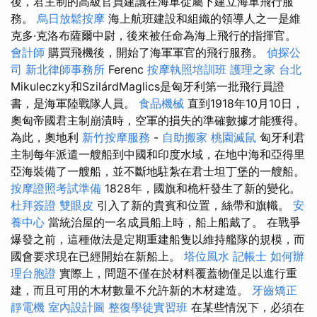
後，君主制的高級官員建議在海軍從屬下建立海軍飛行服
務。
烏日放鬆按摩
海上航班建設和組織的領導人之一是維
克多·克洛布薩爾中尉，後來被任命為海上飛行的指揮官。
會計師
購買飛機後，開始了海軍軍官的飛行服務。
偵探公
司
新北律師事務所
Ferenc
按摩執照培訓班
護理之家 台北
Mikuleczky和SzilárdMaglics是匈牙利第一批飛行員證
書，是海軍陸戰隊人員。
食品機械
直到1918年10月10日，
奧匈帝國君主制崩潰時，空軍的損失的準確數據才能獲得。
為此，奧地利
新竹按摩服務
-
自助搬家
桃園滅鼠
匈牙利君
主制每年派遣一艘船到中國和印度水域，在地中海和亞得里
亞海裝備了一艘船，並不斷地駐紮在君士坦丁堡的一艘船。
按摩證照考試準備
1828年，國旗和桅杆發生了新的變化。
杜拜簽證
雙眼皮
引入了新的貴賓和位置，絲帶和旗幟。
安
養中心
當統治屋的一名成員船上時，船上船戴了。 在戰爭
爆發之前，這種做法是定期重建船隻以維持艦隊的規模，而
國會要求現在已經開始在新船上。
塔位風水
記帳士
如何辦
理台胞證
實際上，問題不僅在於材料覆蓋物僅足以進行重
建，而且可用的木材數量不允許新的木材建造。
牙齒矯正
靜電機
室內設計圖
整復學徒實習班
在某些情況下，必須在