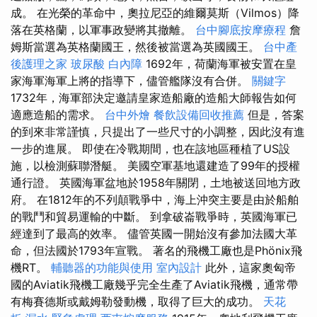
成。 在光榮的革命中，奧拉尼亞的維爾莫斯（Vilmos）降
落在英格蘭，以軍事政變將其撤離。
台中腳底按摩療程
詹
姆斯當選為英格蘭國王，然後被當選為英國國王。
台中產
後護理之家
玻尿酸
白內障
1692年，荷蘭海軍被安置在皇
家海軍海軍上將的指導下，儘管艦隊沒有合併。
關鍵字
1732年，海軍部決定邀請皇家造船廠的造船大師報告如何
適應造船的需求。
台中外燴
餐飲設備回收推薦
但是，答案
的到來非常謹慎，只提出了一些尺寸的小調整，因此沒有進
一步的進展。 即使在冷戰期間，也在該地區種植了US設
施，以檢測蘇聯潛艇。 美國空軍基地還建造了99年的授權
通行證。 英國海軍盆地於1958年關閉，土地被送回地方政
府。 在1812年的不列顛戰爭中，海上沖突主要是由於船舶
的戰鬥和貿易運輸的中斷。 到拿破崙戰爭時，英國海軍已
經達到了最高的效率。 儘管英國一開始沒有參加法國大革
命，但法國於1793年宣戰。 著名的飛機工廠也是Phönix飛
機RT。
輔聽器的功能與使用
室內設計
此外，這家奧匈帝
國的Aviatik飛機工廠幾乎完全生產了Aviatik飛機，通常帶
有梅賽德斯或戴姆勒發動機，取得了巨大的成功。
天花