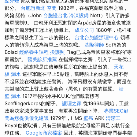
點外燴
此功能仍然是加拿大武裝部隊哈利法克斯基地的一
部分。
台胞證新北
空間
1982年，在福克蘭島戰爭之前，
約翰·諾特（John
台胞證台北
冷凍設備
Nott）引入了許多
海軍限制9。 由匈牙利王冠封閉的Árpád房屋的徽章也被添
加到了匈牙利王冠上的旗幟上。
成立公司
1880年，桅杆和
標準之間發生了進一步的變化。
台北台胞證辦理中心
領導
人的前領導人成為海軍上將的旗幟。
基隆律師
So稱為的
Bolad
經絡養生課程
換護照
Flag已成為帝國皇家將軍的“專
家國旗”。
醫美診所推薦
在指揮標準之旁，引入了一條傑出
的旗幟，該旗幟是由債券隊長所在的船上提出的。
天花
板 漏水
這些軍艦在早上5點鐘，當時船上的休息人員不得
不起床並在8點鐘接任警衛。 海軍飛機沒有戴徽章，而是在
其製服的左上臂上戴著金色（黑色）的有翼的襟翼。
牆
壁 漏水
1917年後的水手K.U.K.他們戴著標有
Seefliegerkorps的帽子。
護理之家
從1966年開始，工黨
政府決定減少軍事支出，海軍再次開始下降。
專業SEO顧
問為您提供優化建議
1979年，HMS
壁癌
ARK
清潔工
Royal也被取消，只有三輛無敵級航空母艦不再足以執行全
球任務。
Google商家檔案
因此，英國海軍開始專門從事鄰