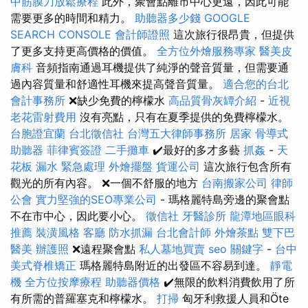
中筋膜刀放鬆療程
此外，聚會點離市中心更遠，因此可能
需要更多的時間和精力。
助聽器多少錢
GOOGLE
SEARCH CONSOLE
會計師證照
這次旅行很昂貴，但提供
了更多支持更高價格的價值。
全方位外燴服務專家
醫美皮
膚科
音頻指南通過耳機提供了純淨的聲音質量，但需要通
過內容質量和舒適性耳機來提高聲音質量。
適合您的台北
會計事務所
❌缺少免費的檸檬水
高品質骨灰罈介紹
-
近視
老花雷射費用
沒有亮點，只有在夏季提供的免費檸檬水。
台胞證宜蘭
台北徵信社
台灣五大律師事務所
居家
骨導式
助聽器
菲律賓簽證
二手攤車
✔️最好的多才多藝
抓姦
-
天
花板 漏水 緊急處理
外燴擺盤
貨運公司
這次旅行包含所有
觀光的所有內容。 ❌一個不舒服的地方
台南搬家公司
律師
公會
實力堅強的SEO專業公司
- 瑪格麗特島旁邊的聚會點
不在市中心，因此要小心。
徵信社
牙醫診所
龍潭地區眼科
推薦
裝潢風格
客廳
防水抓漏
台北會計師
外燴茶點
雙下巴
醫美
辦護照
❌遠程聚會點
私人墓地買賣
seo 關鍵字
-
台中
美式脊椎矯正
瑪格麗特島附近的出發區不容易到達。
靜電
機
全方位按摩療程
助聽器價格
✔️無限的飲料消費飲用了所
有所需的普羅塞克和檸檬水。
打掃
匈牙利救援人員和Öte