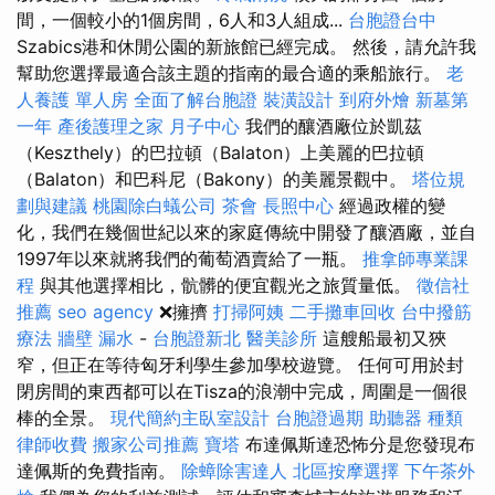
間，一個較小的1個房間，6人和3人組成...
台胞證台中
Szabics港和休閒公園的新旅館已經完成。 然後，請允許我
幫助您選擇最適合該主題的指南的最合適的乘船旅行。
老
人養護 單人房
全面了解台胞證
裝潢設計
到府外燴
新墓第
一年
產後護理之家 月子中心
我們的釀酒廠位於凱茲
（Keszthely）的巴拉頓（Balaton）上美麗的巴拉頓
（Balaton）和巴科尼（Bakony）的美麗景觀中。
塔位規
劃與建議
桃園除白蟻公司
茶會
長照中心
經過政權的變
化，我們在幾個世紀以來的家庭傳統中開發了釀酒廠，並自
1997年以來就將我們的葡萄酒賣給了一瓶。
推拿師專業課
程
與其他選擇相比，骯髒的便宜觀光之旅質量低。
徵信社
推薦
seo agency
❌擁擠
打掃阿姨
二手攤車回收
台中撥筋
療法
牆壁 漏水
-
台胞證新北
醫美診所
這艘船最初又狹
窄，但正在等待匈牙利學生參加學校遊覽。 任何可用於封
閉房間的東西都可以在Tisza的浪潮中完成，周圍是一個很
棒的全景。
現代簡約主臥室設計
台胞證過期
助聽器 種類
律師收費
搬家公司推薦
寶塔
布達佩斯達恐怖分是您發現布
達佩斯的免費指南。
除蟑除害達人
北區按摩選擇
下午茶外