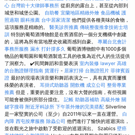
心
台灣前十大律師事務所
從廚房的露台上，甚至從內部到
城堡和城堡公園。
自助餐
宜蘭地區精緻外燴
食品機械
護
照過期
眼科推薦
台中居家清潔
他們提供各種美味的食物，
這項服務是精緻的。
醫美診所推薦
傳統整復推拿技術士培
訓
特別的葡萄酒博物館是在舊酒窖的一個分支機構中創建
的，這將為所有當地歷史收藏而感到自豪。
專屬台北會計
事務所服務
漏水 打針撐多久
葡萄酒博物館中有1000多個
物品的葡萄園和葡萄酒製造工具的收集為近代人的生活提供
了洞察力。 ✔️民間舞蹈和音樂表演
室內裝修
lawyer
高雄
的台胞證辦理指南
貨運行
-
居家打掃
台胞證照片
菲律賓簽
證
最好的現場表演音樂和舞蹈表演之一，具有真實而屢獲
殊榮的表演者。
耳掛式助聽器
開飲機
成立公司
整骨專業
推薦
但是，重要的是要注意，沒有大聲的​​指南，有些視圖
可能會被側列所部分擋住。
記帳
助聽器補助
高級外燴
關
鍵字搜尋
附近牙科診所
下午茶外燴的完美搭配
Silverline
是一家堅實的公司（至少）自2011年以來一直在運營。
白
內障
西屯按摩服務
除蟲公司
他們進行了愉快的巡迴演出，
並在觀光之旅中啟動了受歡迎的巡迴演出。 Szabics
壁癌