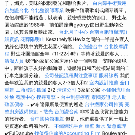
子，燭光，美味的閃閃發光和聯合照片。
白內障手術費用
台胞證台北
台北整復師專業
晚餐伴隨著歌劇或鋼琴鋼琴，
在假期裡不能錯過，以表演，親密或更快的節目。 野生花
園酒館建於1968年，前伯爵慶典györgy節日野生動物公
園，以其名義反映出來。
台北月子中心
台南台胞證辦理詳
細資訊
花葬陽明山
Keszthely和Hévíz之間的一半是在宜人
的綠色環境中的野生花園小酒館。
台胞證台中
台北按摩課
程
野生花園酒館全年（11-22小時）等待著親愛的客人，...
清潔人員
我們的家庭公寓房屋位於一個輕鬆，安靜的環境
中，距離孩子友好的鵝海灘，遊艇港口和巴拉頓湖周圍的自
行車之旅幾分鐘。
公司登記流程與注意事項
眼科診所
我們
全年歡迎我們的親愛的客人2-3個人和2
室內設計推薦
全口
重建
工商登記
抓漏
2/2
清潔公司
3家庭公寓
不鏽鋼流理台
外燴
養護中心
搜尋引擎
-
台中刮痧療程
泰國簽證
老人助
聽器價格
... ✔️布達佩斯最便宜的巡遊
台中搬家公司推薦
完
整廚房設備規劃
-
散光
台胞證台南
非常適合欣賞負擔能力
的旅行者。
台中國術館推薦
但是，他們還提供了同一船上
更實惠的飲料船旅行。
不鏽鋼洗手台
牆壁 漏水 緊急處理
✔️FulDanube
找值得信賴的Accounting Firm
Boulevard-