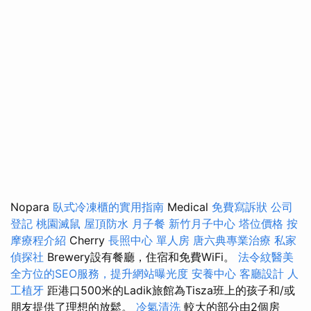
Nopara
臥式冷凍櫃的實用指南
Medical
免費寫訴狀
公司
登記
桃園滅鼠
屋頂防水
月子餐
新竹月子中心
塔位價格
按
摩療程介紹
Cherry
長照中心 單人房
唐六典專業治療
私家
偵探社
Brewery設有餐廳，住宿和免費WiFi。
法令紋醫美
全方位的SEO服務，提升網站曝光度
安養中心
客廳設計
人
工植牙
距港口500米的Ladik旅館為Tisza班上的孩子和/或
朋友提供了理想的放鬆。
冷氣清洗
較大的部分由2個房