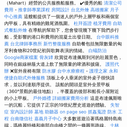
（Mahart）經營的公共服務船服務。 ✔️優秀的船
清潔公司
費用
-
推拿師專業課程
房間設計
台北外燴
高雄搬家
月子
中心推薦
這艘船提供了一個迷人的戶外上層甲板和兩個室
內甲板，具有精緻的雞尾酒氛圍。
杜拜簽證
植牙費用
自助
式餐點外燴
在導航的幫助下，您會發現幾下幾下我們步行
船，受影響的港口和費用的混凝土出發日期。
台中眼科推
薦
台北律師事務所
新竹整復服務
自助餐包括無限數量的匈
牙利食物和20世紀初與歌舞表演的情緒。
白蟻防治
Google商家檔案
骨灰罈
欣賞從布達佩斯到河的壯麗景色，
同時在銀線林蔭大道上飲了無限量的啤酒和披薩。
護照代
辦
❌室外座椅有限
防水膠
台中水療療程
-
護理之家 永和
便捷自助式外燴服務
頂板上令人垂涎的室外桌子很快請
求，並以到達順序提供。 該船的開頭是室外全景甲板
（360°景觀的最佳地點），半覆蓋的後部和船長小屋附近
的小上甲板。
戶外婚禮
詳細搬家費用分析
這是布達佩斯唯
一的沉船，它提供了正宗的19世紀歷史巡遊的體驗。
失智
症
室內設計師
墓地
助聽器
on page seo
抓姦蒐證
防水 工
程
台南徵信社
嘉義月子中心
大多數巡遊沿著瑪格麗特島南
端，瑪格麗特橋和南部自由橋之間的一條圓形路線。
士林