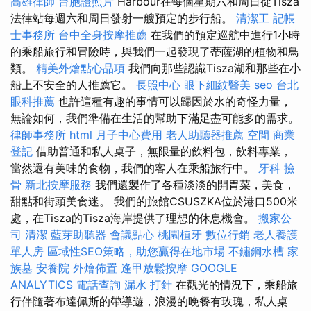
高雄律師
台胞證照片
Harbour在每個星期六和周日從Tisza
法律站每週六和周日發射一艘預定的步行船。
清潔工
記帳
士事務所
台中全身按摩推薦
在我們的預定巡航中進行1小時
的乘船旅行和冒險時，與我們一起發現了蒂薩湖的植物和鳥
類。
精美外燴點心品項
我們向那些認識Tisza湖和那些在小
船上不安全的人推薦它。
長照中心
眼下細紋醫美
seo
台北
眼科推薦
也許這種有趣的事情可以歸因於水的奇怪力量，
無論如何，我們準備在生活的幫助下滿足盡可能多的需求。
律師事務所
html
月子中心費用
老人助聽器推薦
空間
商業
登記
借助普通和私人桌子，無限量的飲料包，飲料專業，
當然還有美味的食物，我們的客人在乘船旅行中。
牙科
撿
骨
新北按摩服務
我們還製作了各種淡淡的開胃菜，美食，
甜點和街頭美食迷。 我們的旅館CSUSZKA位於港口500米
處，在Tisza的Tisza海岸提供了理想的休息機會。
搬家公
司
清潔
藍芽助聽器
會議點心
桃園植牙
數位行銷
老人養護
單人房
區域性SEO策略，助您贏得在地市場
不鏽鋼水槽
家
族墓
安養院
外燴佈置
逢甲放鬆按摩
GOOGLE
ANALYTICS
電話查詢
漏水 打針
在觀光的情況下，乘船旅
行伴隨著布達佩斯的帶導遊，浪漫的晚餐有玫瑰，私人桌