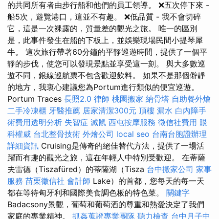
的共同所有者由步行船和他們的員工領導。 ❌五次停下來 -
船5次，遊覽港口，這並不有趣。 ❌低品質 - 我不會切碎
它，這是一次裸露的，質量差的觀光之旅。 唯一的區別
是，此事件發生在船的下板上，並娛樂現場民間小提琴犀
牛。 這次旅行帶著60分鐘的平靜巡遊時間，提供了一個平
靜的步伐，使您可以發現景點並享受這一刻。 與大多數巡
遊不同，銀線巡航票不包含歡迎飲料。 如果不是那個僻靜
的地方，我衷心建議您為Portum進行類似的便宜巡遊。
Portum Traces
長照2.0
律師
桃園搬家
納骨塔
自助餐外燴
二手冷凍櫃
牙醫推薦
居家清潔300元
頂樓 漏水
白內障手
術費用透明分析
失智症
滅鼠
西屯按摩服務
徵信社費用
眼
科權威
台北整骨技術
外燴公司
local seo
台南台胞證辦理
詳細資訊
Cruising是傳奇的絕佳替代方法，提供了一場活
躍而有趣的觀光之旅，這在年輕人中特別受歡迎。 在蒂薩
夫雷德（Tiszafüred）的蒂薩湖（Tisza
台中搬家公司
家事
服務
苗栗徵信社
會計師
Lake）的首都，您每天的每一天
都在等待匈牙利和國際美食調色板的特色菜。
關鍵字
Badacsony景觀，葡萄和葡萄酒的尊重和熱愛決定了我們
家庭的專業精神。
抓姦蒐證專業團隊
聽力檢查
台中月子中