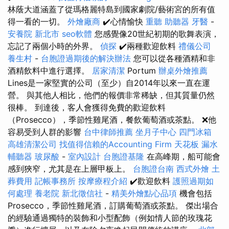
林蔭大道涵蓋了從瑪格麗特島到國家劇院/藝術宮的所有值
得一看的一切。
外燴廠商
✔️心情愉快
重聽 助聽器
牙醫
-
安養院 新北市
seo軟體
您感覺像20世紀初期的歌舞表演，
忘記了兩個小時的外界。
偵探
✔️兩種歡迎飲料
禮儀公司
養生村
-
台胞證過期後的解決辦法
您可以從各種酒精和非
酒精飲料中進行選擇。
居家清潔
Portum
辦桌外燴推薦
Lines是一家堅實的公司（至少）自2014年以來一直在運
營。 與其他人相比，他們的報價非常稀缺，但其質量仍然
很棒。 到達後，客人會獲得免費的歡迎飲料
（Prosecco），季節性雞尾酒，餐飲葡萄酒或茶點。 ❌他
容易受到人群的影響
台中律師推薦
坐月子中心
四門冰箱
高雄清潔公司
找值得信賴的Accounting Firm
天花板 漏水
輔聽器
玻尿酸
-
室內設計
台胞證基隆
在高峰期，船可能會
感到狹窄，尤其是在上層甲板上。
台胞證台南
西式外燴
土
葬費用
記帳事務所
按摩療程介紹
✔️歡迎飲料
護照過期如
何處理
養老院
新北徵信社
-
精美外燴點心品項
機會包括
Prosecco，季節性雞尾酒，訂購葡萄酒或茶點。 傑出場合
的經驗通過獨特的裝飾和小型配飾（例如情人節的玫瑰花