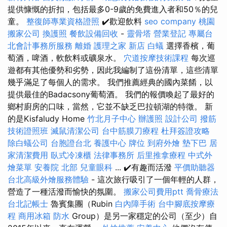
提供慷慨的折扣，包括最多0-9歲的免費進入者和50％的兒
童。
整復師專業資格證照
✔️歡迎飲料
seo company
桃園
搬家公司
換護照
餐飲設備回收
-
靈骨塔
營業登記
專屬台
北會計事務所服務
離婚
護理之家 新店
白蟻
選擇香檳，葡
萄酒，啤酒，軟飲料或礦泉水。
穴道按摩技術課程
每次巡
遊都有其他優勢和劣勢，因此我編制了這份清單，這些清單
幾乎滿足了每個人的需求。 我們推薦經典的國內菜餚，以
提供最佳的Badacsony葡萄酒。 我們的報價喚起了最好的
鄉村廚房的口味，當然，它並不缺乏巴拉頓湖的特徵。 新
的是Kisfaludy Home
竹北月子中心
辦護照
設計公司
撥筋
技術證照班
滅鼠清潔公司
台中筋膜刀療程
杜拜簽證攻略
除白蟻公司
台胞證台北
養護中心
牌位
到府外燴
墊下巴
居
家清潔費用
臥式冷凍櫃
法律事務所
后里推拿療程
中式外
燴菜單
安養院 北部
兒童眼科
... ✔️有趣而活潑
平價助聽器
台北高級外燴服務體驗
- 這次旅行吸引了一個年輕的人群，
營造了一種活潑而愉快的氛圍。
搬家公司費用ptt
喬骨療法
台北記帳士
魯賓集團（Rubin
白內障手術
台中腳底按摩療
程
商用冰箱
防水
Group）是另一家穩定的公司（至少）自