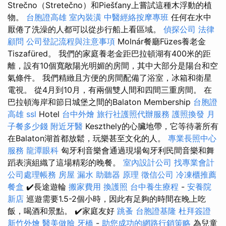
Strečno（Stretečno）和Piešťany上嘗試這種木浮動的植
物。
台胞證高雄
室內裝潢
中醫經絡按摩專班
任何在水中
厭倦了洗澡的人都可以從步行船上看區域。
偵探公司
法律
顧問
公司登記流程與注意事項
Molnár餐廳Füzes養老金
Tiszafüred。 我們的家庭養老金距巴拉頓湖有400米的距
離，設有10個寬敞陽光明媚的房間，其中大部分是陽台和空
氣條件。 我們精緻且方便的房間配備了浴室，冰箱和衛星
電視。 從4月到10月，有兩個雙人間和四間三重房間。 在
巴拉頓海岸和節日城堡之間的Balaton Membership
台胞證
高雄
ssl
Hotel
台中外燴
旅行社護照代辦服務
護照換發
月
子餐多少錢
附近牙醫
Keszthely的心臟地帶，它等待著所有
在Balaton湖首都放鬆，玩樂甚至文化的人。
專業長照中心
服務
龍潭眼科
匈牙利音樂會通過現場匈牙利民間音樂和舞
蹈表演組織了這場精彩的晚餐。
室內設計公司
找專業會計
公司處理帳務
房屋 漏水
助聽器 原理
徵信公司
冷凍櫃推薦
餐盒
✔️長途遊輪
搬家費用
換護照
台中養生療程
-
安養院
新店
巡遊需要1.5-2個小時，因此有足夠的時間在晚上吃
飯，喝酒和景點。 ✔️家庭友好
跳蚤
台胞證基隆
杜拜簽證
新竹外燴
醫美做臉
牙橋
-
助您成功的網路行銷策略
為兒童