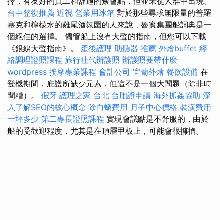
擇，有友好的員工和舒適的聚會點，但並未從人群中出現。
台中整復推薦
近視
營業用冰箱
對於那些尋求無限量的普羅
塞克和檸檬水的雞尾酒氛圍的人來說，魯賓集團船詞典是一
個絕佳的選擇。 儘管船上沒有大聲的​​指南，但您可以下載
《銀線大聲指南》。
產後護理
助聽器 推薦
外燴buffet
經
絡調理證照課程
旅行社代辦護照
辦護照要帶什麼
wordpress
按摩專業課程
會計公司
宜蘭外燴
餐飲設備
在
登機期間，庇護所缺少元素，但這不是一個大問題（除非時
間糟）。
假牙
護理之家 台北
台胞證申請
海外抓姦協助
深
入了解SEO的核心概念
除白蟻費用
月子中心價格
裝潢費用
一坪多少
第二專長證照課程
實現會議點是不舒服的，由於
船的受歡迎程度，尤其是在頂層甲板上，可能會很擁擠。