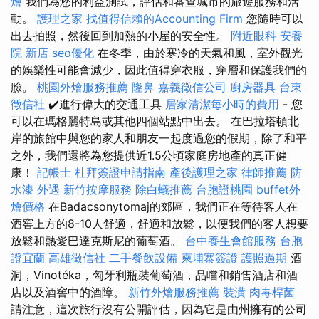
燴
我們為您的利益測試，評估和審查城市的旅遊服務和活
動。
護理之家
找值得信賴的Accounting Firm
您隨時可以
出去拍照，然後回到加熱的小屋的安全性。
附近眼科
安養
院 新店
seo優化
在冬季，由於寒冷的天氣和風，室外觀光
的娛樂性可能會減少，因此值得穿衣服，穿層和保護我們的
臉。
桃園外燴服務推薦
隆鼻
嘉義徵信公司
廚房器具
台東
徵信社
✔️進行偉大的交通工具
居家清潔每小時的費用
- 您
可以在瑪格麗特島或其他四個站點中出去。 在巴拉塔頓北
岸的旅館中與您的家人和朋友一起度過您的假期，除了和平
之外，我們還將為您提供近1.5公頃家庭房地產的真正健
康！
記帳士
杜拜簽證申請指南
產後護理之家
律師推薦
防
水漆
外遇
新竹按摩服務
除白蟻推薦
台胞證桃園
buffet外
燴價格
在Badacsonytomaj的郊區，我們正在等待客人在
酒窖上方的8-10人舒適，舒適和放鬆，以便我們的客人想要
放鬆和熱愛巴達克斯尼的葡萄酒。
台中養生會館服務
台胞
證宜蘭
高雄徵信社
二手餐飲設備
柬埔寨簽證
護照過期
酒
洞，Vinotéka，匈牙利瓶裝葡萄酒，品嚐和銷售酒店和酒
店以及酒窖中的酒障。
新竹外燴服務推薦
裝潢
肉毒桿菌
請注意，這次旅行沒有公開評估，因為它是由州擁有的公司