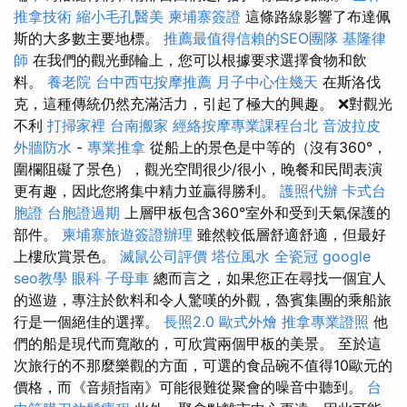
推拿技術
縮小毛孔醫美
柬埔寨簽證
這條路線影響了布達佩
斯的大多數主要地標。
推薦最值得信賴的SEO團隊
基隆律
師
在我們的觀光郵輪上，您可以根據要求選擇食物和飲
料。
養老院
台中西屯按摩推薦
月子中心住幾天
在斯洛伐
克，這種傳統仍然充滿活力，引起了極大的興趣。 ❌對觀光
不利
打掃家裡
台南搬家
經絡按摩專業課程台北
音波拉皮
外牆防水
-
專業推拿
從船上的景色是中等的（沒有360°，
圍欄阻礙了景色），觀光空間很少/很小，晚餐和民間表演
更有趣，因此您將集中精力並贏得勝利。
護照代辦
卡式台
胞證
台胞證過期
上層甲板包含360°室外和受到天氣保護的
部件。
柬埔寨旅遊簽證辦理
雖然較低層舒適舒適，但最好
上樓欣賞景色。
滅鼠公司評價
塔位風水
全瓷冠
google
seo教學
眼科
子母車
總而言之，如果您正在尋找一個宜人
的巡遊，專注於飲料和令人驚嘆的外觀，魯賓集團的乘船旅
行是一個絕佳的選擇。
長照2.0
歐式外燴
推拿專業證照
他
們的船是現代而寬敞的，可欣賞兩個甲板的美景。 至於這
次旅行的不那麼樂觀的方面，可選的食品碗不值得10歐元的
價格，而《音頻指南》可能很難從聚會的噪音中聽到。
台