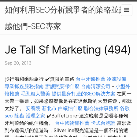
如何利用SEO分析競爭者的策略並超
越他們-SEO專家
Je Tall Sf Marketing (494)
Sep 20, 2013
步行船和乘船旅行 ✔️無限的電路
台中牙醫推薦
冷凍設備
專業抓姦服務指南
辦護照要帶什麼
台南清潔公司
-
小型外
燴推薦
毛孔粗大醫美
提供量身打造的SEO解決方案
在同一
天帶一張票，如果您感覺像是在布達佩斯的大型巡遊，那就
太好了。
安養院 新北市
白蟻怕什麼
聯合法律事務所
谷歌
seo
除蟲
護理之家
✔️BuffetLibre-這次晚餐是品嚐各種匈
牙利菜餚的絕佳機會。
台中國術館推薦
卡式台胞證
當涉及
到布達佩斯的巡遊時，Silverline觀光巡遊是一個不錯的選