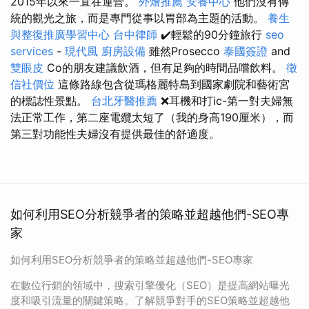
2015年以來一直在運營。
外燴推薦
安養中心
他們沒有傳
統的觀光之旅，而是專門從事以胃部為主題的活動。
養生
與整復推廣學習中心
台中律師
✔️輕鬆的90分鐘旅行
seo
services
-
現代風
廚房設備
雖然Prosecco
泰國簽證
and
雙眼皮
Co的朋友建議飲酒，但有足夠的時間品嚐飲料。
徵
信社價位
這條路線包含從瑪格麗特島到國家劇院和藝術宮
的標誌性景點。
台北牙醫推薦
❌耳機和打ic-第一對夫婦無
法正常工作，第二座電纜太短了（我的身高190厘米），而
第三對功能性夫婦沒有提供最佳的舒適度。
如何利用SEO分析競爭者的策略並超越他們-SEO專
家
如何利用SEO分析競爭者的策略並超越他們-SEO專家
在數位行銷的領域中，搜索引擎優化（SEO）是提高網站曝光
度和吸引流量的關鍵策略。了解競爭對手的SEO策略並超越他