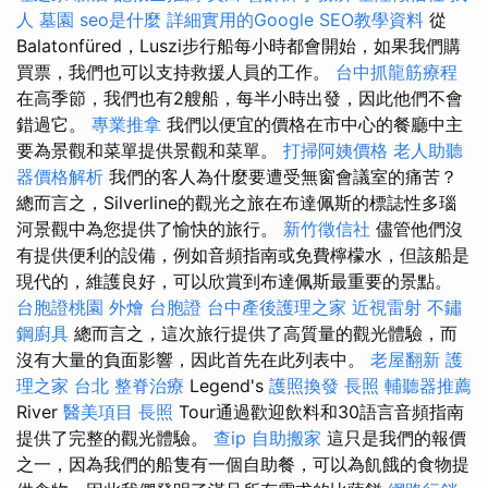
人
墓園
seo是什麼
詳細實用的Google SEO教學資料
從
Balatonfüred，Luszi步行船每小時都會開始，如果我們購
買票，我們也可以支持救援人員的工作。
台中抓龍筋療程
在高季節，我們也有2艘船，每半小時出發，因此他們不會
錯過它。
專業推拿
我們以便宜的價格在市中心的餐廳中主
要為景觀和菜單提供景觀和菜單。
打掃阿姨價格
老人助聽
器價格解析
我們的客人為什麼要遭受無窗會議室的痛苦？
總而言之，Silverline的觀光之旅在布達佩斯的標誌性多瑙
河景觀中為您提供了愉快的旅行。
新竹徵信社
儘管他們沒
有提供便利的設備，例如音頻指南或免費檸檬水，但該船是
現代的，維護良好，可以欣賞到布達佩斯最重要的景點。
台胞證桃園
外燴
台胞證
台中產後護理之家
近視雷射
不鏽
鋼廚具
總而言之，這次旅行提供了高質量的觀光體驗，而
沒有大量的負面影響，因此首先在此列表中。
老屋翻新
護
理之家 台北
整脊治療
Legend's
護照換發
長照
輔聽器推薦
River
醫美項目
長照
Tour通過歡迎飲料和30語言音頻指南
提供了完整的觀光體驗。
查ip
自助搬家
這只是我們的報價
之一，因為我們的船隻有一個自助餐，可以為飢餓的食物提