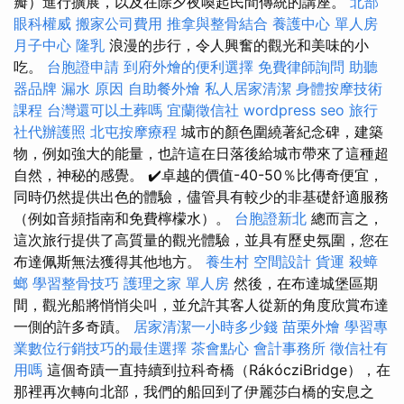
瓣）進行擴展，以及在除夕夜喚起民間傳統的講座。
北部
眼科權威
搬家公司費用
推拿與整骨結合
養護中心 單人房
月子中心
隆乳
浪漫的步行，令人興奮的觀光和美味的小
吃。
台胞證申請
到府外燴的便利選擇
免費律師詢問
助聽
器品牌
漏水 原因
自助餐外燴
私人居家清潔
身體按摩技術
課程
台灣還可以土葬嗎
宜蘭徵信社
wordpress seo
旅行
社代辦護照
北屯按摩療程
城市的顏色圍繞著紀念碑，建築
物，例如強大的能量，也許這在日落後給城市帶來了這種超
自然，神秘的感覺。 ✔️卓越的價值-40-50％比傳奇便宜，
同時仍然提供出色的體驗，儘管具有較少的非基礎舒適服務
（例如音頻指南和免費檸檬水）。
台胞證新北
總而言之，
這次旅行提供了高質量的觀光體驗，並具有歷史氛圍，您在
布達佩斯無法獲得其他地方。
養生村
空間設計
貨運
殺蟑
螂
學習整骨技巧
護理之家 單人房
然後，在布達城堡區期
間，觀光船將悄悄尖叫，並允許其客人從新的角度欣賞布達
一側的許多奇蹟。
居家清潔一小時多少錢
苗栗外燴
學習專
業數位行銷技巧的最佳選擇
茶會點心
會計事務所
徵信社有
用嗎
這個奇蹟一直持續到拉科奇橋（RákócziBridge），在
那裡再次轉向北部，我們的船回到了伊麗莎白橋的安息之