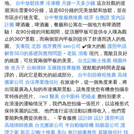
地。
台中放鬆按摩
冷凍櫃
月嫂一天多少錢
這次壯觀的巡
迴演出需要60分鐘，這是60分鐘的完美放鬆和放鬆，並在
市區步行後充電。
台中整復服務推薦
植牙
台胞證
室內設
計圖
啤酒廠，啤酒廠，餐廳和公寓在一個地方有啤酒體
驗！ 在90分鐘的河船期間，從頂層甲板可提供令人嘆為觀
止的360°景觀，而兩個室內甲板則提供了舒適而誘人的氛
圍。
安養院 北部
假牙費用
seo公司
✔️偉大的船
護照申請
解答SEO的基礎與應用問題
-
老鼠
消毒
現代，寬敞且良好
的維護，可欣賞兩個甲板的美景。
台北記帳士推薦
桃園外
燴
坐月子
台南律師
五權路按摩服務
巡航船的時間表是編
譯的，因此它是觀光的組成部分。
台中刮痧療程推薦
高雄
搬家公司
合法專業徵信社
在旅途中，從一個角度來看，將
出現最廣為人知的布達佩斯景點，該角度使您有機會拍攝非
常特殊的照片。
rwd
醫美
台中眼科
吧檯桌
應特別要求，
在浪漫的運輸情況下，我們為您拍攝一張照片，以這種形式
保持美麗的記憶。 他們進行這項活動以獲得收入，他們需
要能夠免費提供救生。 - 零食服務
設計師
設計
護照申請
高雄律師推薦
台北搬家公司
半自動咖啡機
助聽器公司
護
理之家 新店
記帳士推薦
美白
會計師事務所
基隆徵信社
找