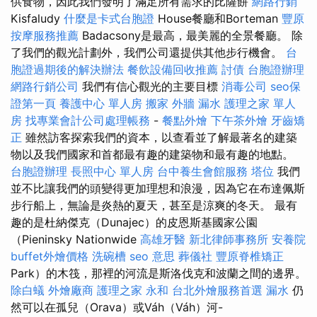
供食物，因此我們發明了滿足所有需求的比薩餅
網路行銷
Kisfaludy
什麼是卡式台胞證
House餐廳和Borteman
豐原
按摩服務推薦
Badacsony是最高，最美麗的全景餐廳。 除
了我們的觀光計劃外，我們公司還提供其他步行機會。
台
胞證過期後的解決辦法
餐飲設備回收推薦
討債
台胞證辦理
網路行銷公司
我們有信心觀光的主要目標
消毒公司
seo保
證第一頁
養護中心 單人房
搬家
外牆 漏水
護理之家 單人
房
找專業會計公司處理帳務
-
餐點外燴
下午茶外燴
牙齒矯
正
雖然訪客探索我們的資本，以查看並了解最著名的建築
物以及我們國家和首都最有趣的建築物和最有趣的地點。
台胞證辦理
長照中心 單人房
台中養生會館服務
塔位
我們
並不比讓我們的頭變得更加理想和浪漫，因為它在布達佩斯
步行船上，無論是炎熱的夏天，甚至是涼爽的冬天。 最有
趣的是杜納傑克（Dunajec）的皮恩斯基國家公園
（Pieninsky Nationwide
高雄牙醫
新北律師事務所
安養院
buffet外燴價格
洗碗槽
seo 意思
葬儀社
豐原脊椎矯正
Park）的木筏，那裡的河流是斯洛伐克和波蘭之間的邊界。
除白蟻
外燴廠商
護理之家 永和
台北外燴服務首選
漏水
仍
然可以在孤兒（Orava）或Váh（Váh）河-