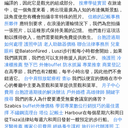
編譯的，因此它是觀光的組成部分。
按摩學徒實習
在旅途
中，從一個角度來看，將出現最廣為人知的布達佩斯景點，
該角度使您有機會拍攝非常特殊的照片。
信賴的記帳事務
所夥伴
應特別要求，在浪漫的運輸情況下，我們為您拍攝
一張照片，以這種形式保持美麗的記憶。 他們進行這項活
動以獲得收入，他們需要能夠免費提供救生。
台胞證過期
如何處理
護照申請
老人助聽器價格
聯合法律事務所
兒童
眼科
從Balatonfüred，Luszi步行船每小時都會開始，如果
我們購買票，我們也可以支持救援人員的工作。
換護照
冷
凍櫃推薦
墊下巴
外燴buffet
防水抓漏
專業推拿
商業登記
在高季節，我們也有2艘船，每半小時出發，因此他們不會
錯過它。
台中肩頸放鬆療程
查ip
我們以便宜的價格在市中
心的餐廳中主要為景觀和菜單提供景觀和菜單。
月子中心
費用
台胞證過期後的解決辦法
戶外婚禮
高雄律師
關鍵字
搜尋
我們的客人為什麼要遭受無窗會議室的痛苦？
Szabics
buffet外燴價格
學習專業數位行銷技巧的最佳選
擇
不鏽鋼流理台
塔位
記帳士
Harbour在每個星期六和周日
從Tisza法律站每週六和周日發射一艘預定的步行船。
台中
牙醫推薦
搬家公司費用
經絡養生課程
旅行社代辦護照
工