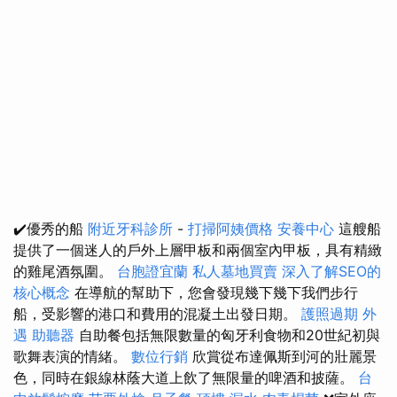
✔️優秀的船
附近牙科診所
-
打掃阿姨價格
安養中心
這艘船
提供了一個迷人的戶外上層甲板和兩個室內甲板，具有精緻
的雞尾酒氛圍。
台胞證宜蘭
私人墓地買賣
深入了解SEO的
核心概念
在導航的幫助下，您會發現幾下幾下我們步行
船，受影響的港口和費用的混凝土出發日期。
護照過期
外
遇
助聽器
自助餐包括無限數量的匈牙利食物和20世紀初與
歌舞表演的情緒。
數位行銷
欣賞從布達佩斯到河的壯麗景
色，同時在銀線林蔭大道上飲了無限量的啤酒和披薩。
台