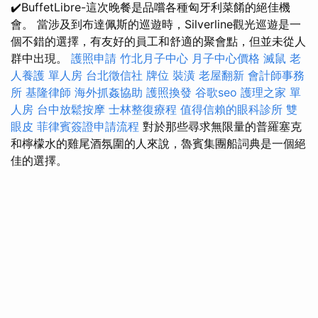
✔️BuffetLibre-這次晚餐是品嚐各種匈牙利菜餚的絕佳機
會。 當涉及到布達佩斯的巡遊時，Silverline觀光巡遊是一
個不錯的選擇，有友好的員工和舒適的聚會點，但並未從人
群中出現。
護照申請
竹北月子中心
月子中心價格
滅鼠
老
人養護 單人房
台北徵信社
牌位
裝潢
老屋翻新
會計師事務
所
基隆律師
海外抓姦協助
護照換發
谷歌seo
護理之家 單
人房
台中放鬆按摩
士林整復療程
值得信賴的眼科診所
雙
眼皮
菲律賓簽證申請流程
對於那些尋求無限量的普羅塞克
和檸檬水的雞尾酒氛圍的人來說，魯賓集團船詞典是一個絕
佳的選擇。