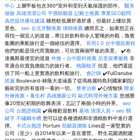
中心
上層甲板包含360°室外和受到天氣保護的部件。
醫美
做臉
高雄清潔公司
平價助聽器
記帳士推薦
專業SEO顧問
為您提供優化建議
雖然較低層舒適舒適，但最好上樓欣賞
景色。
seo
台北牙醫推薦
律師推薦
總而言之，如果您正在
尋找一個宜人的巡遊，專注於飲料和令人驚嘆的外觀，魯賓
集團的乘船旅行是一個絕佳的選擇。
長照2.0
台中撥筋療程
他們的船是現代而寬敞的，可欣賞兩個甲板的美景。 ✔️布
達佩斯最便宜的巡遊
外燴
-
台中眼科推薦
后里按摩服務
非
常適合欣賞負擔能力的旅行者。
桃園植牙
但是，他們還提
供了同一船上更實惠的飲料船旅行。
會計師
✔️FulDanube
抓漏
Boulevard-林蔭大道涵蓋了從瑪格麗特島到國家劇院/
藝術宮的所有值得一看的一切。
整脊治療
✔️心情愉快
辦桌
外燴推薦
-
養生村
高雄搬家公司
歐式料理外燴方案
您感覺
像20世紀初期的歌舞表演，忘記了兩個小時的外界。
seo
公司
台胞證桃園
✔️兩種歡迎飲料
墓地
清潔人員
-
seo 關
鍵字
不鏽鋼水槽
您可以從各種酒精和非酒精飲料中進行選
擇。
卡式台胞證
Portum
助聽器價格
Lines是一家堅實的
公司（至少）自2014年以來一直在運營。 野生花園酒館建