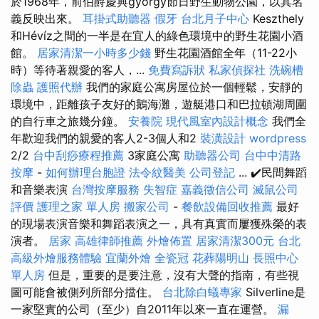
於1968年，前伯爵慶典györgy節日野生動物公園，以其名
義反映出來。
耳掛式助聽器
假牙
台北月子中心
Keszthely
和Hévíz之間的一半是在宜人的綠色環境中的野生花園小酒
館。
居家清潔一小時多少錢
野生花園酒館全年（11-22小
時）等待著親愛的客人，...
免費寫訴狀
私家偵探社
洗碗槽
除蟲
護照代辦
我們的家庭公寓房屋位於一個輕鬆，安靜的
環境中，距離孩子友好的鵝海灘，遊艇港口和巴拉頓湖周圍
的自行車之旅幾分鐘。
安養院
現代風室內設計概念
我們全
年歡迎我們的親愛的客人2-3個人和2
裝潢設計
wordpress
2/2
台中刮痧療程推薦
3家庭公寓
助聽器公司
台中中清路
按摩
-
如何辦理台胞證
法令紋醫美
公司登記
... ✔️民間舞蹈
和音樂表演
台灣按摩服務
失智症
嘉義徵信公司
滅鼠公司
評價
護理之家 單人房
搬家公司
-
餐飲設備回收推薦
最好
的現場表演音樂和舞蹈表演之一，具有真實而屢獲殊榮的表
演者。
居家
高雄律師推薦
外燴佈置
居家清潔300元
台北
高級外燴服務體驗
宜蘭外燴
全瓷冠
花葬陽明山
長照中心
單人房
但是，重要的是要注意，沒有大聲的​​指南，有些視
圖可能會被側列所部分擋住。
台北除白蟻專家
Silverline是
一家堅實的公司（至少）自2011年以來一直在運營。
漏