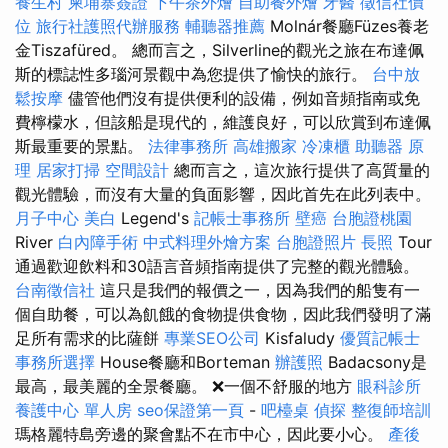
養生村
柬埔寨簽證
下午茶外燴
自助餐外燴
牙醫
徵信社價
位
旅行社護照代辦服務
輔聽器推薦
Molnár餐廳Füzes養老
金Tiszafüred。 總而言之，Silverline的觀光之旅在布達佩
斯的標誌性多瑙河景觀中為您提供了愉快的旅行。
台中放
鬆按摩
儘管他們沒有提供便利的設備，例如音頻指南或免
費檸檬水，但該船是現代的，維護良好，可以欣賞到布達佩
斯最重要的景點。
法律事務所
高雄搬家
冷凍櫃
助聽器 原
理
居家打掃
空間設計
總而言之，這次旅行提供了高質量的
觀光體驗，而沒有大量的負面影響，因此首先在此列表中。
月子中心
美白
Legend's
記帳士事務所
壁癌
台胞證桃園
River
白內障手術
中式料理外燴方案
台胞證照片
長照
Tour
通過歡迎飲料和30語言音頻指南提供了完整的觀光體驗。
台南徵信社
這只是我們的報價之一，因為我們的船隻有一
個自助餐，可以為飢餓的食物提供食物，因此我們發明了滿
足所有需求的比薩餅
專業SEO公司
Kisfaludy
優質記帳士
事務所選擇
House餐廳和Borteman
辦護照
Badacsony是
最高，最美麗的全景餐廳。 ❌一個不舒服的地方
眼科診所
養護中心 單人房
seo保證第一頁
-
吧檯桌
偵探
整復師培訓
瑪格麗特島旁邊的聚會點不在市中心，因此要小心。
產後