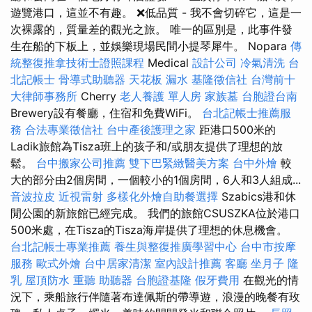
遊覽港口，這並不有趣。 ❌低品質 - 我不會切碎它，這是一
次裸露的，質量差的觀光之旅。 唯一的區別是，此事件發
生在船的下板上，並娛樂現場民間小提琴犀牛。 Nopara
傳
統整復推拿技術士證照課程
Medical
設計公司
冷氣清洗
台
北記帳士
骨導式助聽器
天花板 漏水
基隆徵信社
台灣前十
大律師事務所
Cherry
老人養護 單人房
家族墓
台胞證台南
Brewery設有餐廳，住宿和免費WiFi。
台北記帳士推薦服
務
合法專業徵信社
台中產後護理之家
距港口500米的
Ladik旅館為Tisza班上的孩子和/或朋友提供了理想的放
鬆。
台中搬家公司推薦
雙下巴緊緻醫美方案
台中外燴
較
大的部分由2個房間，一個較小的1個房間，6人和3人組成...
音波拉皮
近視雷射
多樣化外燴自助餐選擇
Szabics港和休
閒公園的新旅館已經完成。 我們的旅館CSUSZKA位於港口
500米處，在Tisza的Tisza海岸提供了理想的休息機會。
台北記帳士專業推薦
養生與整復推廣學習中心
台中市按摩
服務
歐式外燴
台中居家清潔
室內設計推薦
客廳
坐月子
隆
乳
屋頂防水
重聽 助聽器
台胞證基隆
假牙費用
在觀光的情
況下，乘船旅行伴隨著布達佩斯的帶導遊，浪漫的晚餐有玫