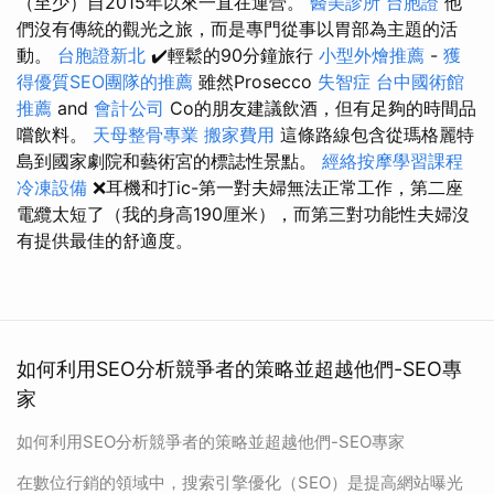
（至少）自2015年以來一直在運營。
醫美診所
台胞證
他
們沒有傳統的觀光之旅，而是專門從事以胃部為主題的活
動。
台胞證新北
✔️輕鬆的90分鐘旅行
小型外燴推薦
-
獲
得優質SEO團隊的推薦
雖然Prosecco
失智症
台中國術館
推薦
and
會計公司
Co的朋友建議飲酒，但有足夠的時間品
嚐飲料。
天母整骨專業
搬家費用
這條路線包含從瑪格麗特
島到國家劇院和藝術宮的標誌性景點。
經絡按摩學習課程
冷凍設備
❌耳機和打ic-第一對夫婦無法正常工作，第二座
電纜太短了（我的身高190厘米），而第三對功能性夫婦沒
有提供最佳的舒適度。
如何利用SEO分析競爭者的策略並超越他們-SEO專
家
如何利用SEO分析競爭者的策略並超越他們-SEO專家
在數位行銷的領域中，搜索引擎優化（SEO）是提高網站曝光