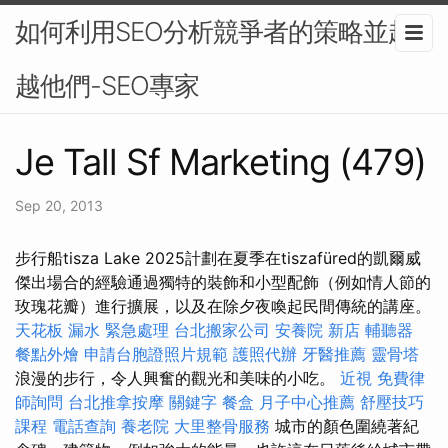
如何利用SEO分析競爭者的策略並超
越他們-SEO專家
Je Tall Sf Marketing (479)
Sep 20, 2013
步行船tisza Lake 2025計劃在夏季在tiszafüred的凱爾威
傑出場合的經驗通過獨特的裝飾和小型配飾（例如情人節的
玫瑰花瓣）進行擴展，以及在除夕夜喚起民間傳統的講座。
天花板 漏水 緊急處理
台北搬家公司
安養院 新店
輔聽器
餐點外燴
申請台胞證照片規範
護照代辦
牙醫推薦
靈骨塔
浪漫的步行，令人興奮的觀光和美味的小吃。
近視
免費律
師詢問
台北推拿按摩
關鍵字
餐盒
月子中心推薦
舒壓技巧
課程
電話查詢
養老院
大里整骨服務
城市的顏色圍繞著紀