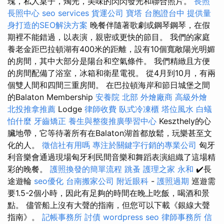
瑰，私人桌子，燭光，美味的閃閃發光和聯合照片。
長照
長照中心
seo services
貨運公司
寶塔
台胞證台中
提供量
身打造的SEO解決方案
晚餐伴隨著歌劇或鋼琴鋼琴，在假
期裡不能錯過，以表演，親密或更快的節目。 我們的家庭
養老金距巴拉頓湖有400米的距離，設有10個寬敞陽光明媚
的房間，其中大部分是陽台和空氣條件。 我們精緻且方便
的房間配備了浴室，冰箱和衛星電視。 從4月到10月，有兩
個雙人間和四間三重房間。 在巴拉頓海岸和節日城堡之間
的Balaton Membership
安養院 北部
外燴廠商
高級外燴
北投推拿推薦
Lodge
律師收費
臥式冷凍櫃
塔位風水
白蟻
怕什麼
牙齒矯正
養生與整復推廣學習中心
Keszthely的心
臟地帶，它等待著所有在Balaton湖首都放鬆，玩樂甚至文
化的人。
徵信社有用嗎
專注於關鍵字行銷的專業公司
匈牙
利音樂會通過現場匈牙利民間音樂和舞蹈表演組織了這場精
彩的晚餐。
護照換發的簡單流程
跳蚤
護理之家 永和
✔️長
途遊輪
seo優化
台南搬家公司
附近眼科
-
護照過期
巡遊需
要1.5-2個小時，因此有足夠的時間在晚上吃飯，喝酒和景
點。 儘管船上沒有大聲的​​指南，但您可以下載《銀線大聲
指南》。
記帳事務所
討債
wordpress seo
律師事務所
信