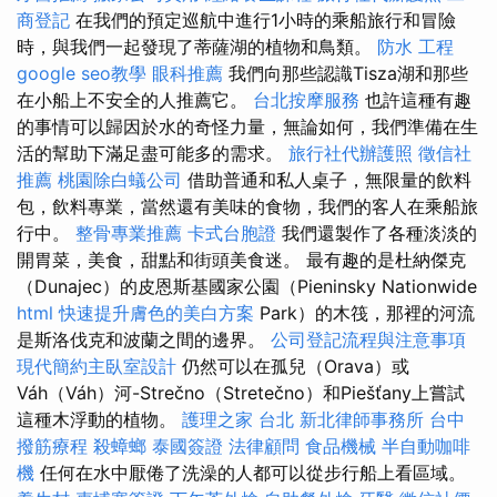
商登記
在我們的預定巡航中進行1小時的乘船旅行和冒險
時，與我們一起發現了蒂薩湖的植物和鳥類。
防水 工程
google seo教學
眼科推薦
我們向那些認識Tisza湖和那些
在小船上不安全的人推薦它。
台北按摩服務
也許這種有趣
的事情可以歸因於水的奇怪力量，無論如何，我們準備在生
活的幫助下滿足盡可能多的需求。
旅行社代辦護照
徵信社
推薦
桃園除白蟻公司
借助普通和私人桌子，無限量的飲料
包，飲料專業，當然還有美味的食物，我們的客人在乘船旅
行中。
整骨專業推薦
卡式台胞證
我們還製作了各種淡淡的
開胃菜，美食，甜點和街頭美食迷。 最有趣的是杜納傑克
（Dunajec）的皮恩斯基國家公園（Pieninsky Nationwide
html
快速提升膚色的美白方案
Park）的木筏，那裡的河流
是斯洛伐克和波蘭之間的邊界。
公司登記流程與注意事項
現代簡約主臥室設計
仍然可以在孤兒（Orava）或
Váh（Váh）河-Strečno（Stretečno）和Piešťany上嘗試
這種木浮動的植物。
護理之家 台北
新北律師事務所
台中
撥筋療程
殺蟑螂
泰國簽證
法律顧問
食品機械
半自動咖啡
機
任何在水中厭倦了洗澡的人都可以從步行船上看區域。