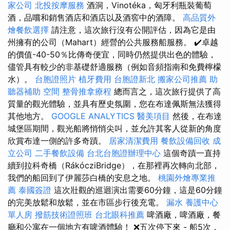
家公司
北投按摩服務
酒洞，Vinotéka，匈牙利瓶裝葡萄
酒，品嚐和銷售酒店和酒店以及酒窖中的酒障。
高品質外
燴餐飲選擇
請注意，這次旅行沒有公開評估，因為它是由
州擁有的公司（Mahart）經營的公共服務船服務。 ✔️卓越
的價值-40-50％比傳奇便宜，同時仍然提供出色的體驗，
儘管具有較少的非基礎舒適服務（例如音頻指南和免費檸檬
水）。
台胞證照片
植牙費用
台胞證新北
搬家公司推薦
助
聽器補助
空間
整骨推拿療程
總而言之，這次旅行提供了高
質量的觀光體驗，並具有歷史氛圍，您在布達佩斯無法獲得
其他地方。
GOOGLE ANALYTICS
醫美項目
然後，在布達
城堡區期間，觀光船將悄悄尖叫，並允許其客人從新的角度
欣賞布達一側的許多奇蹟。
居家清潔費用
餐飲設備回收
成
立公司
二手餐飲設備
台北台胞證辦理中心
這個奇蹟一直持
續到拉科奇橋（RákócziBridge），在那裡再次轉向北部，
我們的船回到了伊麗莎白橋的安息之地。
桃園外燴專業推
薦
泰國簽證
這次壯觀的巡迴演出需要60分鐘，這是60分鐘
的完美放鬆和放鬆，並在市區步行後充電。
漏水
養護中心
單人房
撥筋技術證照班
台北眼科推薦
啤酒廠，啤酒廠，餐
廳和公寓在一個地方有啤酒體驗！ ❌五次停下來 - 船5次，