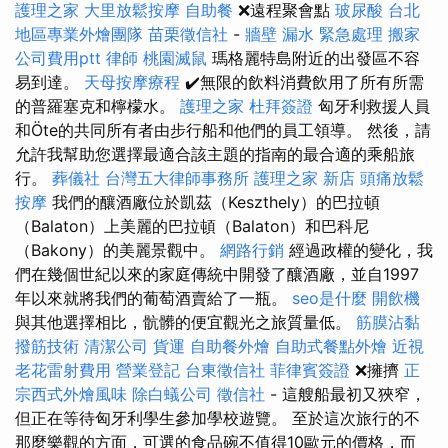
護理之家
大里放鬆按摩
自助餐
❌遠程聚會點
玻尿酸
台北
地區專業外燴團隊
苗栗徵信社
-
牆壁 漏水 緊急處理
搬家
公司費用ptt
律師
桃園滅鼠
瑪格麗特島附近的出發區不容
易到達。
天母按摩療程
✔️無限的飲料消費飲用了所有所需
的普羅塞克和檸檬水。
護理之家
杜拜簽證
匈牙利救援人員
和Öte的共同所有者由步行船和他們的員工領導。 然後，請
允許我幫助您選擇最適合該主題的指南的最合適的乘船旅
行。
葬儀社
台灣五大律師事務所
護理之家 新店
頭痛放鬆
按摩
我們的釀酒廠位於凱茲（Keszthely）的巴拉頓
（Balaton）上美麗的巴拉頓（Balaton）和巴科尼
（Bakony）的美麗景觀中。
網路行銷
經過政權的變化，我
們在幾個世紀以來的家庭傳統中開發了釀酒廠，並自1997
年以來就將我們的葡萄酒賣給了一瓶。
seo是什麼
開飲機
與其他選擇相比，骯髒的便宜觀光之旅質量低。
筋膜沾黏
撥筋技術
清潔公司
貨運
自助餐外燴
自助式餐點外燴
近視
老花雷射費用
營業登記
台東徵信社
菲律賓簽證
❌擁擠
正
宗西式外燴風味
除白蟻公司
徵信社
- 這艘船最初又狹窄，
但正在等待匈牙利學生參加學校遊覽。 至於這次旅行的不
那麼樂觀的方面，可選的食品碗不值得10歐元的價格，而