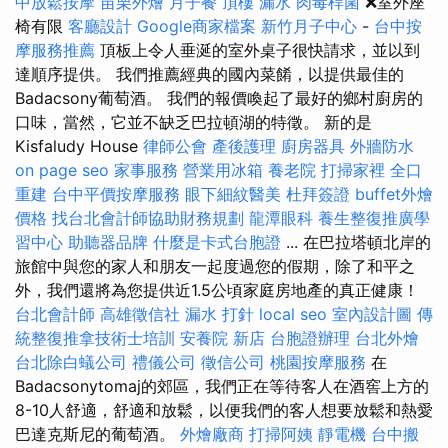
中放鬆按摩
苗栗外燴
月子餐
頂樓 漏水
肉毒桿菌
❌室外座
椅有限
客廳設計
Google商家檔案
新竹月子中心
-
台中按
摩服務推薦
頂板上令人垂涎的室外桌子很快請求，並以到
達順序提供。 我們推薦經典的國內菜餚，以提供最佳的
Badacsony葡萄酒。 我們的報價喚起了最好的鄉村廚房的
口味，當然，它並不缺乏巴拉頓湖的特徵。 新的是
Kisfaludy House
律師公會
產後護理
廚房器具
外牆防水
on page seo
家事服務
營業用冰箱
養老院
打掃家裡
全口
重建
台中平價按摩服務
眼下細紋醫美
杜拜簽證
buffet外燴
價格
找台北會計師協助財務規劃
龍潭眼科
養生整復推廣學
習中心
助聽器品牌
什麼是卡式台胞證
... 在巴拉塔頓北岸的
旅館中與您的家人和朋友一起度過您的假期，除了和平之
外，我們還將為您提供近1.5公頃家庭房地產的真正健康！
台北會計師
高雄徵信社
漏水 打針
local seo
室內設計圖
傳
統整復推拿技術士培訓
安養院 新店
台胞證辦理
台北外燴
台北除白蟻公司
禮儀公司
徵信公司
桃園按摩服務
在
Badacsonytomaj的郊區，我們正在等待客人在酒窖上方的
8-10人舒適，舒適和放鬆，以便我們的客人想要放鬆和熱愛
巴達克斯尼的葡萄酒。
外燴廠商
打掃阿姨
靜電機
台中搬