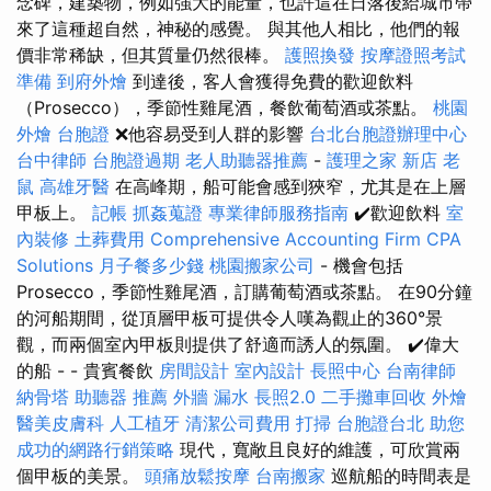
念碑，建築物，例如強大的能量，也許這在日落後給城市帶
來了這種超自然，神秘的感覺。 與其他人相比，他們的報
價非常稀缺，但其質量仍然很棒。
護照換發
按摩證照考試
準備
到府外燴
到達後，客人會獲得免費的歡迎飲料
（Prosecco），季節性雞尾酒，餐飲葡萄酒或茶點。
桃園
外燴
台胞證
❌他容易受到人群的影響
台北台胞證辦理中心
台中律師
台胞證過期
老人助聽器推薦
-
護理之家 新店
老
鼠
高雄牙醫
在高峰期，船可能會感到狹窄，尤其是在上層
甲板上。
記帳
抓姦蒐證
專業律師服務指南
✔️歡迎飲料
室
內裝修
土葬費用
Comprehensive Accounting Firm CPA
Solutions
月子餐多少錢
桃園搬家公司
- 機會包括
Prosecco，季節性雞尾酒，訂購葡萄酒或茶點。 在90分鐘
的河船期間，從頂層甲板可提供令人嘆為觀止的360°景
觀，而兩個室內甲板則提供了舒適而誘人的氛圍。 ✔️偉大
的船 - - 貴賓餐飲
房間設計
室內設計
長照中心
台南律師
納骨塔
助聽器 推薦
外牆 漏水
長照2.0
二手攤車回收
外燴
醫美皮膚科
人工植牙
清潔公司費用
打掃
台胞證台北
助您
成功的網路行銷策略
現代，寬敞且良好的維護，可欣賞兩
個甲板的美景。
頭痛放鬆按摩
台南搬家
巡航船的時間表是