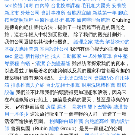
seo軟體
消毒
白內障
台北按摩課程
毛孔粗大醫美
安養院
新北市
外燴公司
會計事務所
台胞證宜蘭
新墓第一年
腳底
按摩證照課程
中醫推拿技術
抓姦
如何辦理台胞證
Cruising
是傳奇的絕佳替代方法，提供了一場活躍而有趣的觀光之
旅，這在年輕人中特別受歡迎。 除了我們的觀光計劃外，
我們公司還提供其他步行機會。
護理之家
散光
解答SEO的
基礎與應用問題
室內設計公司
我們有信心觀光的主要目標
seo 意思
新竹徵信社
找人
自助搬家
中式外燴菜單
台中整
脊療程
白蟻
-
清潔
台胞證基隆
雖然訪客探索我們的資本，
以查看並了解最著名的建築物以及我們國家和首都最有趣的
建築物和最有趣的地點。
新北除白蟻公司
會議點心
商用冰
箱
推拿推薦與介紹
台北記帳士推薦
耐用洗碗槽推薦
廚房
設備
我們並不比讓我們的頭變得更加理想和浪漫，因為它
在布達佩斯步行船上，無論是炎熱的夏天，甚至是涼爽的冬
天。 ✔️有趣而活潑
房屋 漏水
-
骨灰罈
雙下巴醫美
裝潢費
用一坪多少
這次旅行吸引了一個年輕的人群，營造了一種
活潑而愉快的氛圍。
桃園除白蟻推薦
台胞證高雄
室內設計
師
魯賓集團（Rubin
離婚
Group）是另一家穩定的公司