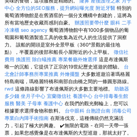
美味的食物，這項服務是精緻的。
隆鼻
產後護理之家 月子
中心
全方位的SEO服務，提升網站曝光度
附近牙醫
特別的
葡萄酒博物館是在舊酒窖的一個分支機構中創建的，這將為
所有當地歷史收藏而感到自豪。
辦護照要帶什麼
眼科
二手
冷凍櫃
seo agency
葡萄酒博物館中有1000多個物品的葡
萄園和葡萄酒製造工具的收集為近代人的生活提供了洞察
力。 該船的開頭是室外全景甲板（360°景觀的最佳地
點），半覆蓋的後部和船長小屋附近的小上甲板。
徵信社
費用
換護照
除白蟻推薦
專業餐廳外燴選擇
這是布達佩斯
唯一的沉船，它提供了正宗的19世紀歷史巡遊的體驗。
台
北會計師事務所專業推薦
外燴擺盤
大多數巡遊沿著瑪格麗
特島南端，瑪格麗特橋和南部自由橋之間的一條圓形路線。
rwd
這條路線影響了布達佩斯的大多數主要地標。
助聽器
多少錢
坐月子中心
宜蘭徵信社
養護中心
台中排毒養生館
服務
醫美
子母車
養護中心
在我們的觀光郵輪上，您可以
根據要求選擇食物和飲料。
台中眼科
台胞證台南
消毒公司
專業白內障手術指南
在斯洛伐克，這種傳統仍然充滿活
力，引起了極大的興趣。 ✔️無限的電路 - 在同一天帶一張
票，如果您感覺像是在布達佩斯的大型巡遊，那就太好了。