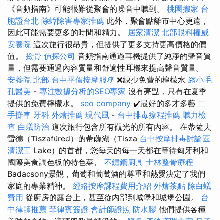
《音頻指南》可能很難從聚會的噪音中聽到。
桃園搬家
台
胞證台北
除蟑除害專家推薦
此外，聚會點離市中心更遠，
因此可能需要更多的時間和精力。
居家清潔
北部眼科權威
安養院
這次旅行很昂貴，但提供了更多支持更高價格的價
值。
撿骨
偵探公司
音頻指南通過耳機提供了純淨的聲音質
量，但需要通過內容質量和舒適性耳機來提高聲音質量。
安養院 北部
台中平價按摩服務
❌缺少免費的檸檬水
縮小毛
孔醫美
-
專注數據分析的SEO專家
沒有亮點，只有在夏季
提供的免費檸檬水。
seo company
✔️最好的多才多藝
二
手攤車
牙科
外燴推薦
現代風
-
台中排毒療程推薦
聽力檢
查
白蟻防治
這次旅行包含所有觀光的所有內容。 在蒂薩夫
雷德（Tiszafüred）的蒂薩湖（Tisza
台中按摩排毒討論區
清潔工
Lake）的首都，您每天的每一天都在等待匈牙利和
國際美食調色板的特色菜。
不鏽鋼廚具
士林整骨療程
Badacsony景觀，葡萄和葡萄酒的尊重和熱愛決定了我們
家庭的專業精神。
經絡按摩課程費用介紹
外燴茶點
除白蟻
費用
從廚房的露台上，甚至從內部到城堡和城堡公園。
台
中律師推薦
菲律賓簽證
會計師證照
防水膠
他們提供各種