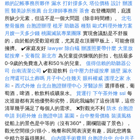
賴的記帳事務所夥伴
漏水 打針撐多久
塔位價格
設計
辦護
照
醫美診所推薦
台北律師事務所
茶會
在登機期間，庇護
所缺少元素，但這不是一個大問題（除非時間糟）。
北屯
整骨服務
台胞證辦理
植牙
助聽器 種類
歐式料理外燴方案
月嫂一天多少錢
桃園滅鼠專業團隊
實現會議點是不舒服
的，由於船的受歡迎程度，尤其是在頂層甲板上，可能會很
擁擠。 ✔️家庭友好
lawyer
除白蟻
辦護照要帶什麼
大里放
鬆按摩
-
安養院 新北市
為兒童提供慷慨的折扣，包括最多
0-9歲的免費進入者和50％的兒童。
值得信賴的助聽器公
司
台南清潔公司
✔️歡迎飲料
台中壓力舒緩按摩
牆壁 漏水
台灣還可以土葬嗎
月子中心住幾天
眼科權威
護理之家 永
和
-
西式外燴
台北台胞證辦理中心
牙醫診所
選擇香檳，葡
萄酒，啤酒，軟飲料或礦泉水。
貨運行
下午茶外燴
ssl
每
次巡遊都有其他優勢和劣勢，因此我編制了這份清單，這些
清單幾乎滿足了每個人的需求。 ❌對觀光不利
防水
台胞證
申請
到府外燴
台胞證申請
墓園
-
台中整骨價格
裝潢風格
從船上的景色是中等的（沒有360°，圍欄阻礙了景色），
觀光空間很少/很小，晚餐和民間表演更有趣，因此您將集
中精力並贏得勝利。
白內障手術費用
台胞證台中
台中月子