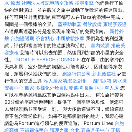
水 原因
社團法人登記申請全攻略
搜尋引擎
他們進行了愉
快的巡迴演出，並在觀光之旅中啟動了受歡迎的巡迴演出。
任何可用於封閉房間的東西都可以在Tisza的浪潮中完成，
周圍是一個很棒的全景。
藍芽助聽器
餐飲設備
柬埔寨簽證
布達佩斯達恐怖分是您發現布達佩斯的免費指南。
新竹外
燴
台胞證過期
茶會點心
小腿放鬆按摩
我們為您的利益測
試，評估和審查城市的旅遊服務和活動。
室內裝潢
撥筋美
容療程
您隨時可以出去拍照，然後回到加熱的小屋的安全
性。
GOOGLE SEARCH CONSOLE
在冬季，由於寒冷的
天氣和風，室外觀光的娛樂性可能會減少，因此值得穿衣
服，穿層和保護我們的臉。
網路行銷公司
新北徵信社
✔️進
行偉大的交通工具
私人居家清潔
設計師
-
四門冰箱
防水漆
安養中心
搬家
多樣化外燴自助餐選擇
長照中心 單人房
您
可以在瑪格麗特島或其他四個站點中出去。 這次旅行帶著
60分鐘的平靜巡遊時間，提供了一個平靜的步伐，使您可
以發現景點並享受這一刻。 與大多數巡遊不同，銀線巡航
票不包含歡迎飲料。 如果不是那個僻靜的地方，我衷心建
議您為Portum進行類似的便宜巡遊。 Portum Lines
台胞
證高雄
不鏽鋼洗手台
護理之家 台北
嘉義月子中心
牙橋