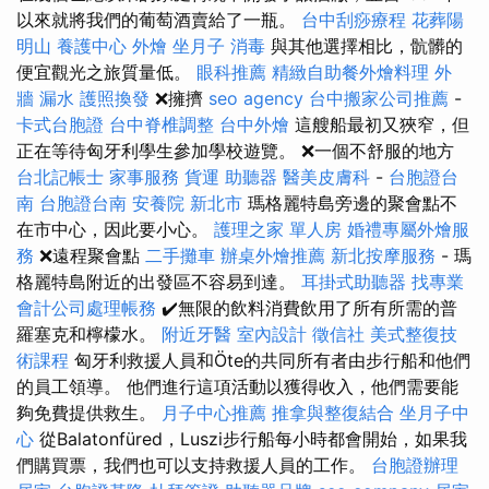
以來就將我們的葡萄酒賣給了一瓶。
台中刮痧療程
花葬陽
明山
養護中心
外燴
坐月子
消毒
與其他選擇相比，骯髒的
便宜觀光之旅質量低。
眼科推薦
精緻自助餐外燴料理
外
牆 漏水
護照換發
❌擁擠
seo agency
台中搬家公司推薦
-
卡式台胞證
台中脊椎調整
台中外燴
這艘船最初又狹窄，但
正在等待匈牙利學生參加學校遊覽。 ❌一個不舒服的地方
台北記帳士
家事服務
貨運
助聽器
醫美皮膚科
-
台胞證台
南
台胞證台南
安養院 新北市
瑪格麗特島旁邊的聚會點不
在市中心，因此要小心。
護理之家 單人房
婚禮專屬外燴服
務
❌遠程聚會點
二手攤車
辦桌外燴推薦
新北按摩服務
- 瑪
格麗特島附近的出發區不容易到達。
耳掛式助聽器
找專業
會計公司處理帳務
✔️無限的飲料消費飲用了所有所需的普
羅塞克和檸檬水。
附近牙醫
室內設計
徵信社
美式整復技
術課程
匈牙利救援人員和Öte的共同所有者由步行船和他們
的員工領導。 他們進行這項活動以獲得收入，他們需要能
夠免費提供救生。
月子中心推薦
推拿與整復結合
坐月子中
心
從Balatonfüred，Luszi步行船每小時都會開始，如果我
們購買票，我們也可以支持救援人員的工作。
台胞證辦理