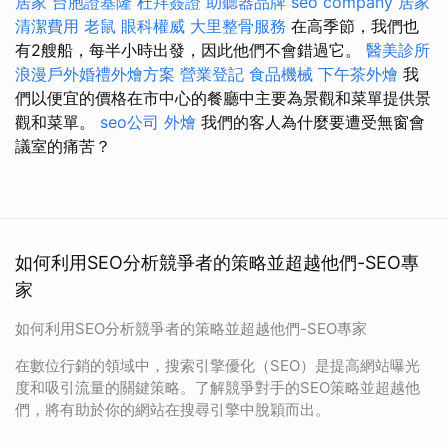
居家
台胞證基隆
杜拜簽證
助聽器品牌
seo company
居家
清潔費用
老鼠
眼科權威
大里整骨服務
在高季節，我們也
有2艘船，每半小時出發，因此他們不會錯過它。
醫美診所
浪漫戶外婚禮外燴方案
營業登記
食品機械
下午茶外燴
我
們以便宜的價格在市中心的餐廳中主要為景觀和菜單提供景
觀和菜單。
seo公司
外燴
我們的客人為什麼要遭受無窗會
議室的痛苦？
如何利用SEO分析競爭者的策略並超越他們-SEO專
家
如何利用SEO分析競爭者的策略並超越他們-SEO專家
在數位行銷的領域中，搜索引擎優化（SEO）是提高網站曝光
度和吸引流量的關鍵策略。了解競爭對手的SEO策略並超越他
們，將有助於你的網站在搜尋引擎中脫穎而出。