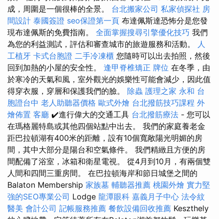
成，周圍是一個很棒的全景。
台北搬家公司
私家偵探社
房
間設計
泰國簽證
seo保證第一頁
布達佩斯達恐怖分是您發
現布達佩斯的免費指南。
全面掌握搜尋引擎優化技巧
我們
為您的利益測試，評估和審查城市的旅遊服務和活動。
人
工植牙
卡式台胞證
二手冷凍櫃
您隨時可以出去拍照，然後
回到加熱的小屋的安全性。
逢甲脊椎矯正
牌位
在冬季，由
於寒冷的天氣和風，室外觀光的娛樂性可能會減少，因此值
得穿衣服，穿層和保護我們的臉。
除蟲
護理之家 永和
台
胞證台中
老人助聽器價格
歐式外燴
台北撥筋技巧課程
外
燴佈置
客廳
✔️進行偉大的交通工具
台北撥筋療法
- 您可以
在瑪格麗特島或其他四個站點中出去。 我們的家庭養老金
距巴拉頓湖有400米的距離，設有10個寬敞陽光明媚的房
間，其中大部分是陽台和空氣條件。 我們精緻且方便的房
間配備了浴室，冰箱和衛星電視。 從4月到10月，有兩個雙
人間和四間三重房間。 在巴拉頓海岸和節日城堡之間的
Balaton Membership
家族墓
輔聽器推薦
桃園外燴
實力堅
強的SEO專業公司
Lodge
龍潭眼科
嘉義月子中心
法令紋
醫美
會計公司
記帳服務推薦
餐飲設備回收推薦
Keszthely