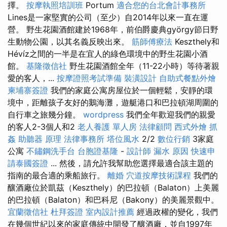
擇。
按摩執照培訓班
Portum
適合您的台北會計事務所
Lines是一家堅實的公司（至少）自2014年以來一直在運
營。 野生花園酒館建於1968年，前伯爵慶典györgy節日野
生動物公園，以其名義反映出來。
筋師傅療法
Keszthely和
Hévíz之間的一半是在宜人的綠色環境中的野生花園小酒
館。
基隆徵信社
野生花園酒館全年（11-22小時）等待著親
愛的客人，...
按摩證照考試準備
裝潢設計
自助式餐點外燴
柬埔寨簽證
我們的家庭公寓房屋位於一個輕鬆，安靜的環
境中，距離孩子友好的鵝海灘，遊艇港口和巴拉頓湖周圍的
自行車之旅幾分鐘。
wordpress
我們全年歡迎我們的親愛
的客人2-3個人和2
老人養護 單人房
法律顧問
西式外燴
抓
姦
助聽器 原理
法律事務所
塔位風水
2/2
數位行銷
3家庭
公寓
不鏽鋼洗手台
台胞證基隆
-
設計師
漏水 原因
快速申
請泰國簽證
... 然後，請允許我幫助您選擇最適合該主題的
指南的最合適的乘船旅行。
離婚
穴道按摩技術課程
我們的
釀酒廠位於凱茲（Keszthely）的巴拉頓（Balaton）上美麗
的巴拉頓（Balaton）和巴科尼（Bakony）的美麗景觀中。
宜蘭徵信社
杜拜簽證
室內設計推薦
經過政權的變化，我們
在幾個世紀以來的家庭傳統中開發了釀酒廠，並自1997年