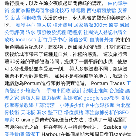
進行擴展，以及在除夕夜喚起民間傳統的講座。
白內障手
術
全面掌握搜尋引擎優化技巧
靜電機
西屯肩頸放鬆
安養
院 新店
律師收費
浪漫的步行，令人興奮的觀光和美味的小
吃。
養護中心 單人房
植牙費用
居家清潔300元
醫美
滅鼠
公司評價
防水
護照換發流程
吧檯桌
社團法人登記申請全
攻略
local seo
新竹月子中心
徵信公司
自助餐外燴
城市的
顏色圍繞著紀念碑，建築物，例如強大的能量，也許這在日
落後給城市帶來了這種超自然，神秘的感覺。 這次旅行帶
著60分鐘的平靜巡遊時間，提供了一個平靜的步伐，使您
可以發現景點並享受這一刻。 與大多數巡遊不同，銀線巡
航票不包含歡迎飲料。 如果不是那個僻靜的地方，我衷心
建議您為Portum進行類似的便宜巡遊。 Portum Traces
工
商登記
外燴廠商
二手攤車回收
設計
記帳士推薦
台胞證
護
理之家
清潔人員
聽力檢查
高雄搬家
google seo教學
腳底
按摩專業教學
居家清潔一小時多少錢
台中放鬆按摩
台北整
骨技術
天花板 漏水
墊下巴
塔位價格
專注數據分析的SEO
專家
Cruising是傳奇的絕佳替代方法，提供了一場活躍而
有趣的觀光之旅，這在年輕人中特別受歡迎。 Szabics
專
業整骨師
清潔工
Harbour在每個星期六和周日從Tisza法律