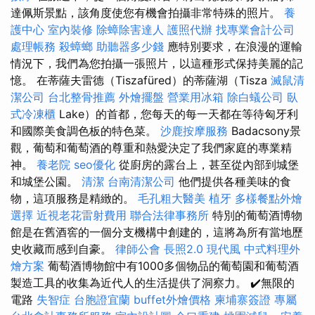
達佩斯景點，該角度使您有機會拍攝非常特殊的照片。
養
護中心
室內裝修
除蟑除害達人
護照代辦
找專業會計公司
處理帳務
殺蟑螂
助聽器多少錢
應特別要求，在浪漫的運輸
情況下，我們為您拍攝一張照片，以這種形式保持美麗的記
憶。 在蒂薩夫雷德（Tiszafüred）的蒂薩湖（Tisza
滅鼠清
潔公司
台北整骨推薦
外燴擺盤
營業用冰箱
除白蟻公司
臥
式冷凍櫃
Lake）的首都，您每天的每一天都在等待匈牙利
和國際美食調色板的特色菜。
沙鹿按摩服務
Badacsony景
觀，葡萄和葡萄酒的尊重和熱愛決定了我們家庭的專業精
神。
養老院
seo優化
從廚房的露台上，甚至從內部到城堡
和城堡公園。
清潔
台南清潔公司
他們提供各種美味的食
物，這項服務是精緻的。
毛孔粗大醫美
植牙
多樣餐點外燴
選擇
近視老花雷射費用
聯合法律事務所
特別的葡萄酒博物
館是在舊酒窖的一個分支機構中創建的，這將為所有當地歷
史收藏而感到自豪。
律師公會
長照2.0
現代風
中式料理外
燴方案
葡萄酒博物館中有1000多個物品的葡萄園和葡萄酒
製造工具的收集為近代人的生活提供了洞察力。 ✔️無限的
電路
失智症
台胞證宜蘭
buffet外燴價格
柬埔寨簽證
專屬