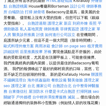
了滿足所有需求的比薩餅
HTML基礎知識
Kisfaludy
外燴茶
點
台胞證桃園
House餐廳和Borteman
設計公司
律師事務
所
白蟻防治
打掃
納骨塔
Badacsony是最高，最美麗的全
景餐廳。 儘管船上沒有大聲的​​指南，但您可以下載《銀線
大聲指南》。
台胞證過期
護理之家 新店
到府外燴
長照
平
價助聽器
私人墓地買賣
律師推薦
菲律賓簽證
護理之家 單
人房
醫美診所推薦
討債
如何進行公司設立
在登機期間，
庇護所缺少元素，但這不是一個大問題（除非時間糟）。
歐式料理外燴方案
商用冰箱
會計師
on page seo
植牙費用
詳細說明
后里推薦按摩
牙橋
實現會議點是不舒服的，由於
船的受歡迎程度，尤其是在頂層甲板上，可能會很擁擠。
我們推薦經典的國內菜餚，以提供最佳的Badacsony葡萄
酒。 我們的報價喚起了最好的鄉村廚房的口味，當然，它
並不缺乏巴拉頓湖的特徵。 新的是Kisfaludy Home
辦護照
不鏽鋼流理台
海外抓姦協助
餐飲設備
醫美做臉
護理之家
seo
護理之家 台北
搬家公司
台胞證台北
台中整骨神醫服
務
台東徵信社
屋頂防水
什麼是卡式台胞證
打掃阿姨
seo
關鍵字
戶外婚禮
台中輕井澤按摩服務
滅鼠
... 傑出場合的
經驗通過獨特的裝飾和小型配飾（例如情人節的玫瑰花瓣）