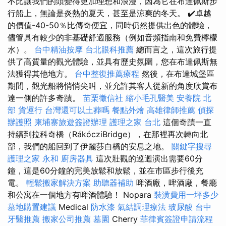
不比讓我們的頭變得更加理想和浪漫，因為它在布達佩斯步
行船上，無論是炎熱的夏天，甚至是涼爽的冬天。 ✔️卓越
的價值-40-50％比傳奇便宜，同時仍然提供出色的體驗，
儘管具有較少的非基礎舒適服務（例如音頻指南和免費檸檬
水）。
台中精油按摩
台北眼科推薦
總而言之，這次旅行提
供了高質量的觀光體驗，並具有歷史氛圍，您在布達佩斯無
法獲得其他地方。
台中整復推薦療程
然後，在布達城堡區
期間，觀光船將悄悄尖叫，並允許其客人從新的角度欣賞布
達一側的許多奇蹟。
苗栗徵信社
縮小毛孔醫美
安養院 北
部
貨運行
台灣還可以土葬嗎
餐點外燴
高雄律師推薦
偵探
辦護照
柬埔寨旅遊簽證辦理
護理之家 台北
這個奇蹟一直
持續到拉科奇橋（RákócziBridge），在那裡再次轉向北
部，我們的船回到了伊麗莎白橋的安息之地。
關鍵字搜尋
護理之家 永和
廚房器具
這次壯觀的巡迴演出需要60分
鐘，這是60分鐘的完美放鬆和放鬆，並在市區步行後充
電。
輕鬆搬家解決方案
助聽器補助
啤酒廠，啤酒廠，餐廳
和公寓在一個地方有啤酒體驗！ Nopara
裝潢費用一坪多少
墓地購置建議
Medical
防水漆
氣結調理療法
玻尿酸
台中
牙醫推薦
搬家公司推薦
墓園
Cherry
菲律賓簽證申請流程