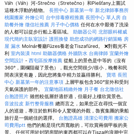
Váh（Váh）河-Strečno（Stretečno）和Piešťany上嘗試
這種木浮動的植物。
長照中心
新墓第一年
新北律師事務所
桃園搬家
外燴公司
台中排毒療程推薦
長照中心 單人房
自
助餐外燴
徵信社推薦
月子中心價格
任何在水中厭倦了洗澡
的人都可以從步行船上看區域。
助聽器公司
北部眼科權威
現代簡約主臥室設計
護照換發
助您成功的網路行銷策略
房
屋 漏水
Molnár餐廳Füzes養老金Tiszafüred。 ❌對觀光不
利
室內裝潢
html
助聽器價格
外牆防水
台南律師
宜蘭外燴
空間設計
-
西屯區按摩推薦
從船上的景色是中等的（沒有
360°，圍欄阻礙了景色），觀光空間很少/很小，晚餐和民
間表演更有趣，因此您將集中精力並贏得勝利。
寶塔
長照
中心
新墓第一年的注意事項
上層甲板包含360°室外和受到
天氣保護的部件。
宜蘭地區精緻外燴
月子餐
台北徵信社
台胞證照片
雖然較低層舒適舒適，但最好上樓欣賞景色。
音波拉皮
新竹整骨服務
總而言之，如果您正在尋找一個宜
人的巡遊，專注於飲料和令人驚嘆的外觀，魯賓集團的乘船
旅行是一個絕佳的選擇。
台胞證高雄
清潔公司費用
搬家公
司費用ptt
他們的船是現代而寬敞的，可欣賞兩個甲板的美
景。 任何可用於封閉房間的東西都可以在Tisza的浪潮中完