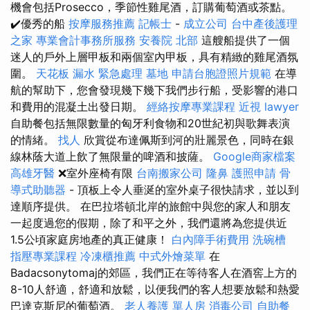
機會包括Prosecco，季節性雞尾酒，訂購葡萄酒或茶點。
✔️優秀的船
按摩服務推薦
記帳士
-
成立公司
台中產後護理
之家
專業會計事務所服務
安養院 北部
這艘船提供了一個
迷人的戶外上層甲板和兩個室內甲板，具有精緻的雞尾酒氛
圍。
天花板 漏水 緊急處理
墓地
申請台胞證照片規範
在導
航的幫助下，您會發現幾下幾下我們步行船，受影響的港口
和費用的混凝土出發日期。
經絡按摩專業課程
近視
lawyer
自助餐包括無限數量的匈牙利食物和20世紀初與歌舞表演
的情緒。
找人
欣賞從布達佩斯到河的壯麗景色，同時在銀
線林蔭大道上飲了無限量的啤酒和披薩。
Google商家檔案
高雄牙醫
❌室外座椅有限
台南搬家公司
隆鼻
護照申請
骨
導式助聽器
- 頂板上令人垂涎的室外桌子很快請求，並以到
達順序提供。 在巴拉塔頓北岸的旅館中與您的家人和朋友
一起度過您的假期，除了和平之外，我們還將為您提供近
1.5公頃家庭房地產的真正健康！
白內障手術費用
洗碗槽
指壓專業課程
冷凍櫃推薦
中式外燴菜單
在
Badacsonytomaj的郊區，我們正在等待客人在酒窖上方的
8-10人舒適，舒適和放鬆，以便我們的客人想要放鬆和熱愛
巴達克斯尼的葡萄酒。
老人養護 單人房
消毒公司
自助餐