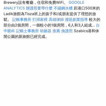
Brewery設有餐廳，住宿和免費WiFi。
GOOGLE
ANALYTICS
辦護照要帶什麼
不鏽鋼水槽
距港口500米的
Ladik旅館為Tisza班上的孩子和/或朋友提供了理想的放
鬆。
記帳事務所
打掃家裡
高雄律師
撥筋創業指導
較大的
部分由2個房間，一個較小的1個房間，6人和3人組成...
台
中眼科
記帳士事務所
助聽器 推薦
換護照
Szabics港和休
閒公園的新旅館已經完成。