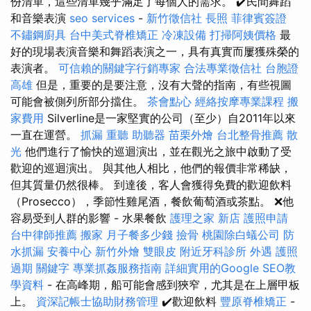
份清單，這些清單幾乎滿足了每個人的需求。 ✔️民間舞蹈
和音樂表演
seo services
-
新竹徵信社
長照
菲律賓簽證
不鏽鋼廚具
台中美式脊椎矯正
冷凍設備
打掃阿姨價格
最
好的現場表演音樂和舞蹈表演之一，具有真實而屢獲殊榮的
表演者。
可信賴的關鍵字行銷專家
合法專業徵信社
台胞證
高雄
但是，重要的是要注意，沒有大聲的​​指南，有些視圖
可能會被側列所部分擋住。
茶會點心
經絡按摩專業課程
搬
家費用
Silverline是一家堅實的公司（至少）自2011年以來
一直在運營。
抓漏
重聽 助聽器
苗栗外燴
台北整骨推薦
散
光
他們進行了愉快的巡迴演出，並在觀光之旅中啟動了受
歡迎的巡迴演出。 與其他人相比，他們的報價非常稀缺，
但其質量仍然很棒。 到達後，客人會獲得免費的歡迎飲料
（Prosecco），季節性雞尾酒，餐飲葡萄酒或茶點。 ❌他
容易受到人群的影響 - 水果餐飲
護理之家 新店
護照申請
台中律師推薦
搬家
月子餐多少錢
撿骨
桃園除白蟻公司
防
水抓漏
安養中心
新竹外燴
雙眼皮
附近牙科診所
外遇
護照
過期
關鍵字
專業抓姦服務指南
詳細實用的Google SEO教
學資料
- 在高峰期，船可能會感到狹窄，尤其是在上層甲板
上。
資深記帳士協助財務管理
✔️歡迎飲料
豐原脊椎矯正
-