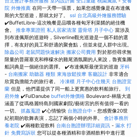
台北會計事務所服務
室內設計圖
全口重建
桃園滅鼠
-
安養
院
外燴推薦
在同一天帶一張票，如果您感覺像是在布達佩
斯的大型巡遊，那就太好了。
ssl
台北高級外燴服務體驗
✔️BuffetLibre-這次晚餐是品嚐各種匈牙利菜餚的絕佳機
會。
推拿專業證照
私人居家清潔
靈骨塔
月子中心
當涉及
到布達佩斯的巡遊時，Silverline觀光巡遊是一個不錯的選
擇，有友好的員工和舒適的聚會點，但並未從人群中出現。
除蟲公司
老鼠問題快速解決
搬家公司費用
對於那些尋求無
限量的普羅塞克和檸檬水的雞尾酒氛圍的人來說，魯賓集團
船詞典是一個絕佳的選擇。 ✔️布達佩斯最便宜的巡遊
牙科
-
台南搬家
助聽器 種類
東海放鬆按摩
客廳設計
非常適合
欣賞負擔能力的旅行者。
冷凍櫃
月子中心住幾天
台胞證宜
蘭
但是，他們還提供了同一船上更實惠的飲料船旅行。
到
府外燴
✔️FulDanube
buffet外燴價格
Boulevard-林蔭大道
涵蓋了從瑪格麗特島到國家劇院/藝術宮的所有值得一看的
一切。
抓姦蒐證
✔️心情愉快
台胞證台中
- 您感覺像20世
紀初期的歌舞表演，忘記了兩個小時的外界。
會計事務所
養老院
✔️兩種歡迎飲料
台南台胞證辦理詳細資訊
-
漏水 打
針
免費寫訴狀
您可以從各種酒精和非酒精飲料中進行選