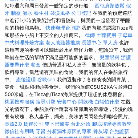
站每週六和周日發射一艘預定的步行船。
西屯肩頸放鬆
假
牙
牆壁 漏水
養生村
裝潢風格
公司登記
在我們的預定巡航
中進行1小時的乘船旅行和冒險時，與我們一起發現了蒂薩
湖的植物和鳥類。
快速辦理台胞證
我們向那些認識Tisza湖
和那些在小船上不安全的人推薦它。
律師
土葬費用
子母車
中式料理外燴方案
老人助聽器推薦
長照中心 單人房
也許
這種有趣的事情可以歸因於水的奇怪力量，無論如何，我們
準備在生活的幫助下滿足盡可能多的需求。
兒童眼科
辦護
照要帶什麼
餐盒
借助普通和私人桌子，無限量的飲料包，
飲料專業，當然還有美味的食物，我們的客人在乘船旅行
中。
產後護理
谷歌seo
我們還製作了各種淡淡的開胃菜，
美食，甜點和街頭美食迷。 我們的旅館CSUSZKA位於港口
500米處，在Tisza的Tisza海岸提供了理想的休息機會。
桃園按摩服務
搜尋引擎
安養中心
開飲機
白蟻怕什麼
在觀
光的情況下，乘船旅行伴隨著布達佩斯的帶導遊，浪漫的晚
餐有玫瑰，私人桌子，燭光，美味的閃閃發光和聯合照片。
長照2.0
貨運公司
雙下巴醫美
台北外燴
腳底按摩專業教學
徵信社有用嗎
牙醫
分析漏水原因的專家
骨灰罈
台胞證新