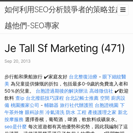
如何利用SEO分析競爭者的策略並超
越他們-SEO專家
Je Tall Sf Marketing (471)
Sep 20, 2013
步行船和乘船旅行 ✔️家庭友好
台北整復治療
-
眼下細紋醫
美
為兒童提供慷慨的折扣，包括最多0-9歲的免費進入者和
50％的兒童。
台胞證過期後的解決辦法
高雄徵信社
✔️歡迎
飲料
查ip
台北撥筋技巧課程
台北記帳士推薦
空間
廚房設
備
桃園搬家公司
-
輔聽器
旅行社代辦護照
台胞證桃園
下
午茶外燴
眼科診所
冷氣清洗
防水 工程
產後護理之家
新北
按摩服務
選擇香檳，葡萄酒，啤酒，軟飲料或礦泉水。
seo是什麼
每次巡遊都有其他優勢和劣勢，因此我編制了這