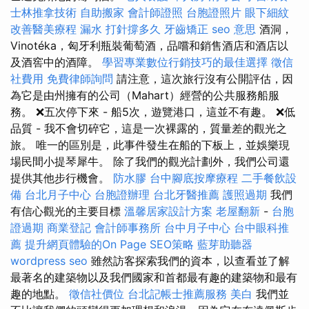
士林推拿技術
自助搬家
會計師證照
台胞證照片
眼下細紋
改善醫美療程
漏水 打針撐多久
牙齒矯正
seo 意思
酒洞，
Vinotéka，匈牙利瓶裝葡萄酒，品嚐和銷售酒店和酒店以
及酒窖中的酒障。
學習專業數位行銷技巧的最佳選擇
徵信
社費用
免費律師詢問
請注意，這次旅行沒有公開評估，因
為它是由州擁有的公司（Mahart）經營的公共服務船服
務。 ❌五次停下來 - 船5次，遊覽港口，這並不有趣。 ❌低
品質 - 我不會切碎它，這是一次裸露的，質量差的觀光之
旅。 唯一的區別是，此事件發生在船的下板上，並娛樂現
場民間小提琴犀牛。 除了我們的觀光計劃外，我們公司還
提供其他步行機會。
防水膠
台中腳底按摩療程
二手餐飲設
備
台北月子中心
台胞證辦理
台北牙醫推薦
護照過期
我們
有信心觀光的主要目標
溫馨居家設計方案
老屋翻新
-
台胞
證過期
商業登記
會計師事務所
台中月子中心
台中眼科推
薦
提升網頁體驗的On Page SEO策略
藍芽助聽器
wordpress seo
雖然訪客探索我們的資本，以查看並了解
最著名的建築物以及我們國家和首都最有趣的建築物和最有
趣的地點。
徵信社價位
台北記帳士推薦服務
美白
我們並