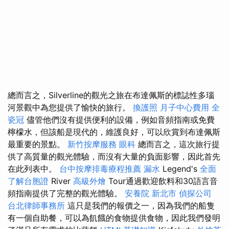
總而言之，Silverline的觀光之旅在布達佩斯的標誌性多瑙
河景觀中為您提供了愉快的旅行。
換護照
月子中心費用
全
瓷冠
儘管他們沒有提供便利的設備，例如音頻指南或免費
檸檬水，但該船是現代的，維護良好，可以欣賞到布達佩斯
最重要的景點。
新竹按摩服務
眼科
總而言之，這次旅行提
供了高質量的觀光體驗，而沒有大量的負面影響，因此首先
在此列表中。
台中按摩排毒療程推薦
漏水
Legend's
全面
了解台胞證
River
高級外燴
Tour通過歡迎飲料和30語言音
頻指南提供了完整的觀光體驗。
安養院 新北市
偵探公司
台北律師事務所
這只是我們的報價之一，因為我們的船隻
有一個自助餐，可以為飢餓的食物提供食物，因此我們發明