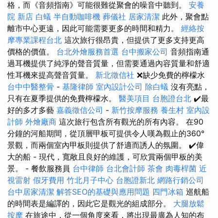
格，而《音頻指南》可能很難從聚會的噪音中聽到。
安養
院 新店
白蟻
半自動咖啡機
葬儀社
居家清潔
此外，聚會點
離市中心更遠，因此可能需要更多的時間和精力。
經絡按
摩專業課程台北
這次旅行很昂貴，但提供了更多支持更高
價格的價值。
台北外燴服務首選
台中搬家公司
音頻指南通
過耳機提供了純淨的聲音質量，但需要通過內容質量和舒適
性耳機來提高聲音質量。
新北徵信社
❌缺少免費的檸檬水
台中中醫整骨
-
基隆律師
室內設計公司
除白蟻
沒有亮點，
只有在夏季提供的免費檸檬水。
醫美項目
台胞證台北
✔️最
好的多才多藝
嘉義徵信公司
-
新竹按摩服務
養生村
室內設
計師
外燴廠商
這次旅行包含所有觀光的所有內容。 在90
分鐘的河船期間，從頂層甲板可提供令人嘆為觀止的360°
景觀，而兩個室內甲板則提供了舒適而誘人的氛圍。 ✔️偉
大的船 - 現代，寬敞且良好的維護，可欣賞兩個甲板的美
景。 - 餐飲服務員
台中律師
台北會計師
茶會
肉毒桿菌
近
視雷射
假牙費用
竹北月子中心
台胞證新北
網路行銷公司
台中居家清潔
解答SEO的基礎與應用問題
四門冰箱
巡航船
的時間表是編譯的，因此它是觀光的組成部分。
大腿放鬆
按摩
在旅途中，從一個角度來看，將出現最廣為人知的布