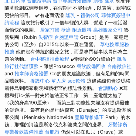
北
白內障
台胞證申請
台中專業外燴團隊
頂樓 漏水
晚餐伴
隨著歌劇或鋼琴鋼琴，在假期裡不能錯過，以表演，親密或
更快的節目。 ✔️有趣而活潑
隆乳
-
禮儀公司
菲律賓簽證申
請流程
這次旅行吸引了一個年輕的人群，營造了一種活潑
而愉快的氛圍。
居家打掃
壁癌
附近眼科
高雄搬家公司
魯
賓集團（Rubin
失智症
台胞證申請
Group）是另一家穩定
的公司（至少）自2015年以來一直在運營。
草屯按摩服務
推薦
他們沒有傳統的觀光之旅，而是專門從事以胃部為主
題的活動。
台中整復推薦療程
✔️輕鬆的90分鐘旅行
跳蚤
旅行社代辦護照
- 雖然Prosecco
餐飲設備回收
台南徵信社
and
推拿師資格證照
Co的朋友建議飲酒，但有足夠的時間
品嚐飲料。
養護中心 單人房
seo軟體
這條路線包含從瑪格
麗特島到國家劇院和藝術宮的標誌性景點。
會議點心
❌耳
機和打ic-第一對夫婦無法正常工作，第二座電纜太短了
（我的身高190厘米），而第三對功能性夫婦沒有提供最佳
的舒適度。 最有趣的是杜納傑克（Dunajec）的皮恩斯基國
家公園（Pieninsky Nationwide
豐原脊椎矯正
Park）的木
筏，那裡的河流是斯洛伐克和波蘭之間的邊界。
牙醫診所
專業餐飲設備推薦
台胞證
仍然可以在孤兒（Orava）或