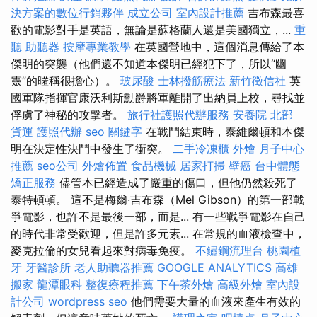
決方案的數位行銷夥伴
成立公司
室內設計推薦
吉布森最喜
歡的電影對手是英語，無論是蘇格蘭人還是美國獨立，...
重
聽 助聽器
按摩專業教學
在英國營地中，這個消息傳給了本
傑明的突襲（他們還不知道本傑明已經犯下了，所以“幽
靈”的暱稱很擔心）。
玻尿酸
士林撥筋療法
新竹徵信社
英
國軍隊指揮官康沃利斯勳爵將軍離開了出納員上校，尋找並
俘虜了神秘的攻擊者。
旅行社護照代辦服務
安養院 北部
貨運
護照代辦
seo 關鍵字
在戰鬥結束時，泰維爾頓和本傑
明在決定性決鬥中發生了衝突。
二手冷凍櫃
外燴
月子中心
推薦
seo公司
外燴佈置
食品機械
居家打掃
壁癌
台中體態
矯正服務
儘管本已經造成了嚴重的傷口，但他仍然殺死了
泰特頓頓。 這不是梅爾·吉布森（Mel Gibson）的第一部戰
爭電影，也許不是最後一部，而是... 有一些戰爭電影在自己
的時代非常受歡迎，但是許多元素... 在常規的血液檢查中，
麥克拉倫的女兒看起來對病毒免疫。
不鏽鋼流理台
桃園植
牙
牙醫診所
老人助聽器推薦
GOOGLE ANALYTICS
高雄
搬家
龍潭眼科
整復療程推薦
下午茶外燴
高級外燴
室內設
計公司
wordpress seo
他們需要大量的血液來產生有效的