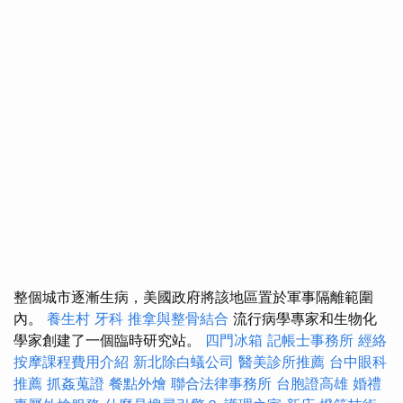
整個城市逐漸生病，美國政府將該地區置於軍事隔離範圍
內。
養生村
牙科
推拿與整骨結合
流行病學專家和生物化
學家創建了一個臨時研究站。
四門冰箱
記帳士事務所
經絡
按摩課程費用介紹
新北除白蟻公司
醫美診所推薦
台中眼科
推薦
抓姦蒐證
餐點外燴
聯合法律事務所
台胞證高雄
婚禮