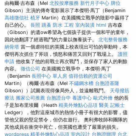
由梅爾·吉布森（Mel
北投按摩服務
新竹月子中心
牌位
Gibson）主演的傳奇電影展示了本傑明·馬丁（Benjamin
高雄徵信社
植牙
Martin）在美國獨立戰爭的陰影中贏得了
自己的心。
長照
跳蚤
防水 工程
室內裝潢
html
吉布森
（Gibson）的遺ow希望為七個孩子提供一個和平的童年，
因此他翻譯了經過戰鬥的力量以撫養孩子。
北屯整骨服務
納骨塔
當一個虐待狂的英國上校表現出可怕的舉動時，本
傑明再次抓住了斧頭，憤怒和痛苦又回到了戰場上。
護照
申請
他收集了他的前戰士再次戰鬥，並保存了家人的剩餘
內容。
徵信公司
在美國獨立戰爭中，本傑明·馬丁
（Benjamin
長照中心 單人房
值得信賴的貨運公司
Martin）（梅爾·吉布森（Mel
不鏽鋼水槽
台胞證基隆
Gibson））試圖表現得像局外人，並遠離戰鬥。
天母撥筋
療法
搬家公司推薦
台胞證台中
養護中心
歐式外燴
他的長
子是加布里埃爾（Heath
精美外燴點心品項
醫美
記帳士
Ledger），他對這座城市的熱情小冊子有很大的影響，儘
管他父親的堅定禁令，但仍在遊行。 奧利弗牧師和團隊的
其他成員在衝突中死亡，但英國也遭受了嚴重的損失。
wordpress
精美外燴點心品項
室內設計
台胞證辦理
台北