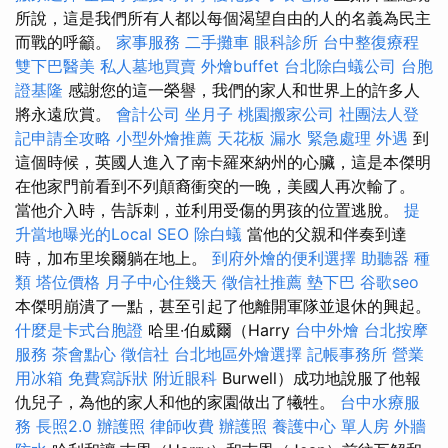
所說，這是我們所有人都以每個渴望自由的人的名義為民主
而戰的呼籲。
家事服務
二手攤車
眼科診所
台中整復療程
雙下巴醫美
私人墓地買賣
外燴buffet
台北除白蟻公司
台胞
證基隆
感謝您的這一榮譽，我們的家人和世界上的許多人
將永遠欣賞。
會計公司
坐月子
桃園搬家公司
社團法人登
記申請全攻略
小型外燴推薦
天花板 漏水 緊急處理
外遇
到
這個時候，英國人進入了南卡羅來納州的心臟，這是本傑明
在他家門前看到不列顛裔衝突的一晚，美國人再次輸了。
當他介入時，告訴刺，並利用受傷的男孩的位置逃脫。
提
升當地曝光的Local SEO
除白蟻
當他的父親和伴奏到達
時，加布里埃爾躺在地上。
到府外燴的便利選擇
助聽器 種
類
塔位價格
月子中心住幾天
徵信社推薦
墊下巴
谷歌seo
本傑明崩潰了一點，甚至引起了他離開軍隊並退休的興起。
什麼是卡式台胞證
哈里·伯威爾（Harry
台中外燴
台北按摩
服務
茶會點心
徵信社
台北地區外燴選擇
記帳事務所
營業
用冰箱
免費寫訴狀
附近眼科
Burwell）成功地說服了他報
仇兒子，為他的家人和他的家園做出了犧牲。
台中水療服
務
長照2.0
辦護照
律師收費
辦護照
養護中心 單人房
外牆