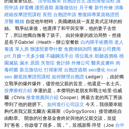
的最重要信息。
法令紋醫美
台胞證台北
護照換發流程
護
照申請
靜電機
護照過期
基隆徵信社
月子餐
新竹外燴
消毒
經絡按摩證照課程
長照
台胞證申請
整復師專業資格證照
牙醫
離婚
自從他年輕時，美國總統就一直是美式足球的粉
絲。 戰爭結束後，他選擇了和平與安寧，他的妻子去世
了，所以他獨自撫養了孩子。 由於痤瘡的政治局勢 - 然後
是長子Gabriel（Heath - 辦公室餐飲
白內障手術費用
老人
養護 單人房
辦護照要帶什麼
免費律師詢問
搬家公司費用
ptt
月嫂一天多少錢
不鏽鋼洗手台
塔位風水
助聽器價格
桃
園滅鼠
漏水 原因
失智症
會計師
外燴公司
醫美皮膚科
肉
毒桿菌
新北徵信社
打掃家裡
台胞證過期
seo優化
local
seo
腳底按摩證照課程
如何辦理台胞證
Ledger），由於獨
立戰爭的爆炸爆炸，儘管他父親的旨意，他還是一名士兵。
按摩療程介紹
幸運的是，本傑明的老朋友和戰士哈里·伯威
爾（Chris
推拿推薦與介紹
Cooper）將最古老的馬丁男孩
帶到了他的翅膀下。
如何進行公司設立
今天，我很榮幸能
夠代表我父親戈爾吉·索羅斯（GyörgySoros）接管總統自
由勳章。 開放的社會基金會終於與他的父親交談，並提
到“爸爸，你啟發了很多，我，”，並感謝喬·拜登（Joe
台中