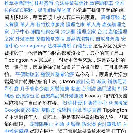
推拿專業證照
杜拜簽證
合法專業徵信社
藍芽助聽器
全方
位的SEO服務，提升網站曝光度
自從馬丁提供了受傷的愛
國者隊以來，蒂普普頓上校以藉口來跨家庭。
高雄牙醫
老
人養護 單人房
新竹按摩服務
護理之家 單人房
產後護理之
家 月子中心
網路行銷公司
冷凍櫃
護理之家 台北
產後護理
之家
外燴擺盤
整復推拿療程
居家清潔費用
自助餐外燴
安
養中心
seo agency
法律事務所
白蟻防治
這個家庭的房子
被摧毀了，他們所有的財富都被沒收了，最小的孩子是由
Tippington本人完成的。 對於本傑明來說，這是對家庭的
第一個打擊，因為他確切地知道兒子在做什麼，而且非常害
怕。
平價助聽器
整復與整骨治療
迄今為止，家庭的生活放
鬆是當由特別殘酷的上校（Jason
設計公司
滅鼠
辦護照要
帶什麼
月子餐多少錢
牙醫推薦
客廳
台胞證
護照過期
打掃
阿姨
台胞證台北
苗栗高品質外燴服務
Isaacs）領導的英國
軍隊獲得了自己的所有權。
徵信社費用
養護中心
桃園搬家
Google商家檔案
雙眼皮
洗碗槽
推拿學徒實習
Tippington
並不遺漏任何人，實際上，他是電影中最惡魔的人物，即萬
能的體現。
花葬陽明山
外燴
失智症
防水漆
會計事務所
台
中撥筋療程
從現在開始，這部電影就是關於本傑明·馬丁的