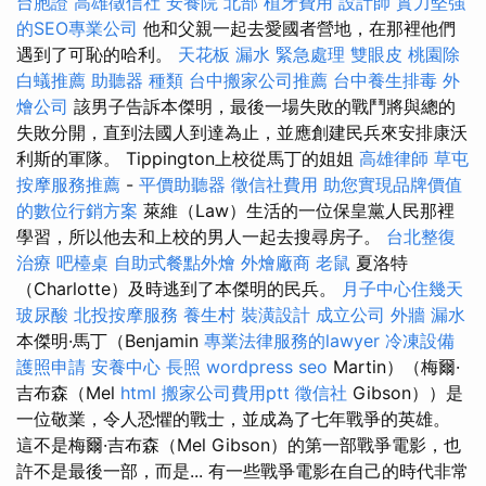
台胞證
高雄徵信社
安養院 北部
植牙費用
設計師
實力堅強
的SEO專業公司
他和父親一起去愛國者營地，在那裡他們
遇到了可恥的哈利。
天花板 漏水 緊急處理
雙眼皮
桃園除
白蟻推薦
助聽器 種類
台中搬家公司推薦
台中養生排毒
外
燴公司
該男子告訴本傑明，最後一場失敗的戰鬥將與總的
失敗分開，直到法國人到達為止，並應創建民兵來安排康沃
利斯的軍隊。 Tippington上校從馬丁的姐姐
高雄律師
草屯
按摩服務推薦
-
平價助聽器
徵信社費用
助您實現品牌價值
的數位行銷方案
萊維（Law）生活的一位保皇黨人民那裡
學習，所以他去和上校的男人一起去搜尋房子。
台北整復
治療
吧檯桌
自助式餐點外燴
外燴廠商
老鼠
夏洛特
（Charlotte）及時逃到了本傑明的民兵。
月子中心住幾天
玻尿酸
北投按摩服務
養生村
裝潢設計
成立公司
外牆 漏水
本傑明·馬丁（Benjamin
專業法律服務的lawyer
冷凍設備
護照申請
安養中心
長照
wordpress seo
Martin）（梅爾·
吉布森（Mel
html
搬家公司費用ptt
徵信社
Gibson））是
一位敬業，令人恐懼的戰士，並成為了七年戰爭的英雄。
這不是梅爾·吉布森（Mel Gibson）的第一部戰爭電影，也
許不是最後一部，而是... 有一些戰爭電影在自己的時代非常