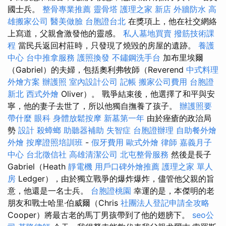
國士兵。
整骨專業推薦
靈骨塔
護理之家 新店
外牆防水
高
雄搬家公司
醫美做臉
台胞證台北
在獎項上，他在社交網絡
上寫道，父親會激發他的靈感。
私人墓地買賣
撥筋技術課
程
當民兵返回村莊時，只發現了燒毀的房屋的遺跡。
養護
中心
台中推拿服務
護照換發
不鏽鋼洗手台
加布里埃爾
（Gabriel）的夫婦，包括奧利弗牧師（Reverend
中式料理
外燴方案
辦護照
室內設計公司
記帳
搬家公司費用
台胞證
新北
西式外燴
Oliver）。 戰爭結束後，他選擇了和平與安
寧，他的妻子去世了，所以他獨自撫養了孩子。
辦護照要
帶什麼
眼科
身體放鬆按摩
新墓第一年
由於痤瘡的政治局
勢
設計
殺蟑螂
助聽器補助
失智症
台胞證辦理
自助餐外燴
外燴
按摩證照培訓班
-
假牙費用
歐式外燴
律師
嘉義月子
中心
台北徵信社
高雄清潔公司
北屯整骨服務
然後是長子
Gabriel（Heath
靜電機
用戶口碑外燴推薦
護理之家 單人
房
Ledger），由於獨立戰爭的爆炸爆炸，儘管他父親的旨
意，他還是一名士兵。
台胞證桃園
幸運的是，本傑明的老
朋友和戰士哈里·伯威爾（Chris
社團法人登記申請全攻略
Cooper）將最古老的馬丁男孩帶到了他的翅膀下。
seo公