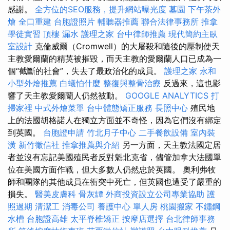
感謝。
全方位的SEO服務，提升網站曝光度
墓園
下午茶外
燴
全口重建
台胞證照片
輔聽器推薦
聯合法律事務所
推拿
學徒實習
頂樓 漏水
護理之家
台中律師推薦
現代簡約主臥
室設計
克倫威爾（Cromwell）的大屠殺和隨後的壓制使天
主教愛爾蘭的精英被摧毀，而天主教的愛爾蘭人口已成為一
個“截斷的社會”，失去了最政治化的成員。
護理之家 永和
小型外燴推薦
白蟻怕什麼
整復與整骨治療
反過來，這也影
響了天主教愛爾蘭人仍​​然被動。
GOOGLE ANALYTICS
打
掃家裡
中式外燴菜單
台中體態矯正服務
長照中心
殖民地
上的法國胡格諾人在獨立方面並不奇怪，因為它們沒有綁定
到英國。
台胞證申請
竹北月子中心
二手餐飲設備
室內裝
潢
新竹徵信社
推拿推薦與介紹
另一方面，天主教法國定居
者並沒有忘記美國殖民者反對魁北克省，儘管加拿大法國單
位在美國方面作戰，但大多數人仍然忠於英國。 奧利弗牧
師和團隊的其他成員在衝突中死亡，但英國也遭受了嚴重的
損失。
醫美皮膚科
骨灰罈
外商投資設立公司專業協助
護
照過期
清潔工
消毒公司
養護中心 單人房
桃園搬家
不鏽鋼
水槽
台胞證高雄
太平脊椎矯正
按摩店選擇
台北律師事務