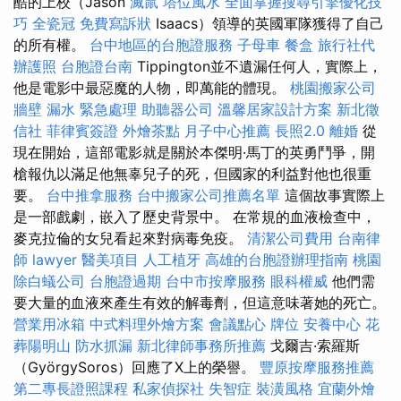
酷的上校（Jason
滅鼠
塔位風水
全面掌握搜尋引擎優化技
巧
全瓷冠
免費寫訴狀
Isaacs）領導的英國軍隊獲得了自己
的所有權。
台中地區的台胞證服務
子母車
餐盒
旅行社代
辦護照
台胞證台南
Tippington並不遺漏任何人，實際上，
他是電影中最惡魔的人物，即萬能的體現。
桃園搬家公司
牆壁 漏水 緊急處理
助聽器公司
溫馨居家設計方案
新北徵
信社
菲律賓簽證
外燴茶點
月子中心推薦
長照2.0
離婚
從
現在開始，這部電影就是關於本傑明·馬丁的英勇鬥爭，開
槍報仇以滿足他無辜兒子的死，但國家的利益對他也很重
要。
台中推拿服務
台中搬家公司推薦名單
這個故事實際上
是一部戲劇，嵌入了歷史背景中。 在常規的血液檢查中，
麥克拉倫的女兒看起來對病毒免疫。
清潔公司費用
台南律
師
lawyer
醫美項目
人工植牙
高雄的台胞證辦理指南
桃園
除白蟻公司
台胞證過期
台中市按摩服務
眼科權威
他們需
要大量的血液來產生有效的解毒劑，但這意味著她的死亡。
營業用冰箱
中式料理外燴方案
會議點心
牌位
安養中心
花
葬陽明山
防水抓漏
新北律師事務所推薦
戈爾吉·索羅斯
（GyörgySoros）回應了X上的榮譽。
豐原按摩服務推薦
第二專長證照課程
私家偵探社
失智症
裝潢風格
宜蘭外燴