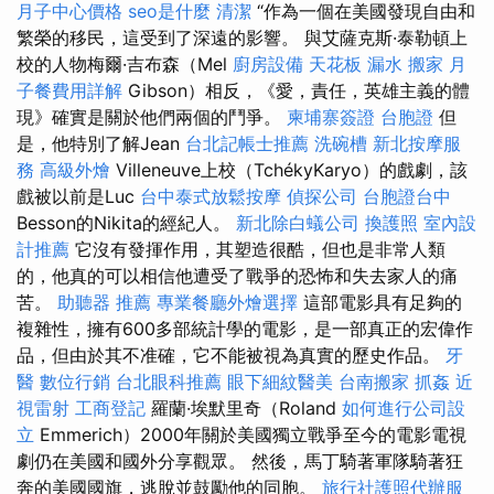
月子中心價格
seo是什麼
清潔
“作為一個在美國發現自由和
繁榮的移民，這受到了深遠的影響。 與艾薩克斯·泰勒頓上
校的人物梅爾·吉布森（Mel
廚房設備
天花板 漏水
搬家
月
子餐費用詳解
Gibson）相反，《愛，責任，英雄主義的體
現》確實是關於他們兩個的鬥爭。
柬埔寨簽證
台胞證
但
是，他特別了解Jean
台北記帳士推薦
洗碗槽
新北按摩服
務
高級外燴
Villeneuve上校（TchékyKaryo）的戲劇，該
戲被以前是Luc
台中泰式放鬆按摩
偵探公司
台胞證台中
Besson的Nikita的經紀人。
新北除白蟻公司
換護照
室內設
計推薦
它沒有發揮作用，其塑造很酷，但也是非常人類
的，他真的可以相信他遭受了戰爭的恐怖和失去家人的痛
苦。
助聽器 推薦
專業餐廳外燴選擇
這部電影具有足夠的
複雜性，擁有600多部統計學的電影，是一部真正的宏偉作
品，但由於其不准確，它不能被視為真實的歷史作品。
牙
醫
數位行銷
台北眼科推薦
眼下細紋醫美
台南搬家
抓姦
近
視雷射
工商登記
羅蘭·埃默里奇（Roland
如何進行公司設
立
Emmerich）2000年關於美國獨立戰爭至今的電影電視
劇仍在美國和國外分享觀眾。 然後，馬丁騎著軍隊騎著狂
奔的美國國旗，逃脫並鼓勵他的同胞。
旅行社護照代辦服