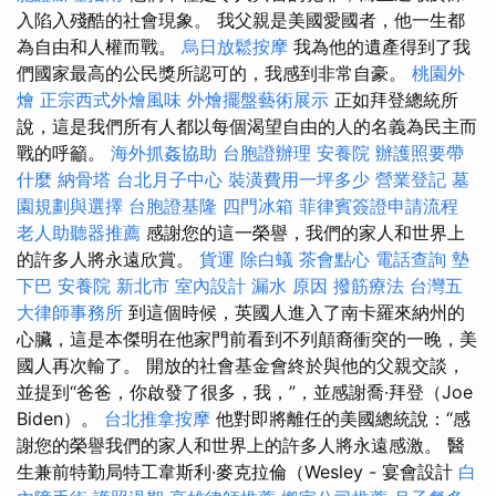
入陷入殘酷的社會現象。 我父親是美國愛國者，他一生都
為自由和人權而戰。
烏日放鬆按摩
我為他的遺產得到了我
們國家最高的公民獎所認可的，我感到非常自豪。
桃園外
燴
正宗西式外燴風味
外燴擺盤藝術展示
正如拜登總統所
說，這是我們所有人都以每個渴望自由的人的名義為民主而
戰的呼籲。
海外抓姦協助
台胞證辦理
安養院
辦護照要帶
什麼
納骨塔
台北月子中心
裝潢費用一坪多少
營業登記
墓
園規劃與選擇
台胞證基隆
四門冰箱
菲律賓簽證申請流程
老人助聽器推薦
感謝您的這一榮譽，我們的家人和世界上
的許多人將永遠欣賞。
貨運
除白蟻
茶會點心
電話查詢
墊
下巴
安養院 新北市
室內設計
漏水 原因
撥筋療法
台灣五
大律師事務所
到這個時候，英國人進入了南卡羅來納州的
心臟，這是本傑明在他家門前看到不列顛裔衝突的一晚，美
國人再次輸了。 開放的社會基金會終於與他的父親交談，
並提到“爸爸，你啟發了很多，我，”，並感謝喬·拜登（Joe
Biden）。
台北推拿按摩
他對即將離任的美國總統說：“感
謝您的榮譽我們的家人和世界上的許多人將永遠感激。 醫
生兼前特勤局特工韋斯利·麥克拉倫（Wesley - 宴會設計
白