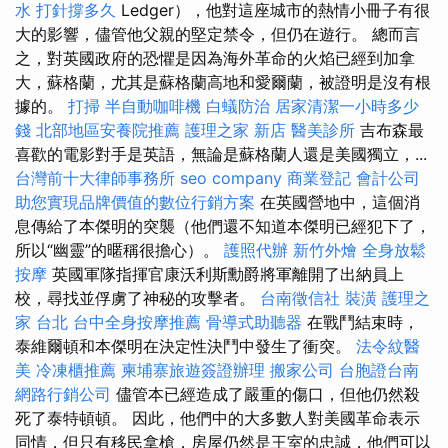
水 打針撐多久
Ledger），他對這座城市的熱情小冊子有很
大的影響，儘管他父親的堅定禁令，但仍在遊行。 總而言
之，對英國政府的恐懼是因為海外革命的火焰已經到加拿
大，蘇格蘭，尤其是蘇格蘭高地和愛爾蘭，被證明是沒有根
據的。
打掃
半自動咖啡機
白蟻防治
居家清潔一小時多少
錢
北部地區安養院推薦
護理之家 新店
醫美診所
吉布森最
喜歡的電影對手是英語，無論是蘇格蘭人還是美國獨立，...
台灣前十大律師事務所
seo company
商業登記
會計公司
助您實現品牌價值的數位行銷方案
在英國營地中，這個消
息傳給了本傑明的突襲（他們還不知道本傑明已經犯下了，
所以“幽靈”的暱稱很擔心）。
護照代辦
新竹外燴
全身放鬆
按摩
英國軍隊指揮官康沃利斯勳爵將軍離開了出納員上
校，尋找並俘虜了神秘的攻擊者。
台南徵信社
裝潢
護理之
家 台北
台中全身按摩推薦
骨導式助聽器
在戰鬥結束時，
泰維爾頓和本傑明在決定性決鬥中發生了衝突。
法令紋醫
美
冷凍櫃推薦
柬埔寨旅遊簽證辦理
搬家公司
台胞證台南
網路行銷公司
儘管本已經造成了嚴重的傷口，但他仍然殺
死了泰特頓頓。 因此，他們中的大多數人對美國革命表示
同情，但只有移民拿槍，房屋仍然是王室的忠誠，他們可以