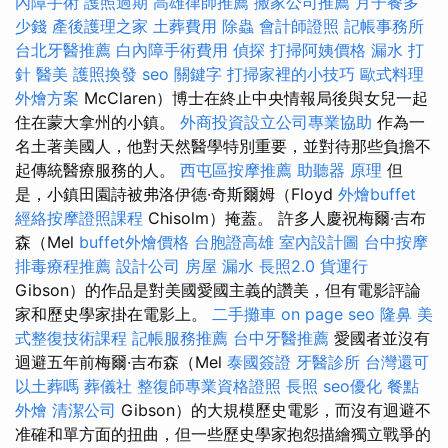
內障手術
護照過期
高雄律師推薦
搬家公司推薦
月子餐多
少錢
產後護理之家
土葬費用
除蟲
會計師證照
記帳事務所
台北牙醫推薦
白內障手術費用
偵探
打掃阿姨價格
漏水 打
針
醫美
護照換發
seo 關鍵字
打掃家裡的小技巧
歐式料理
外燴方案
McClaren）博士在終止中央情報局後與女兒一起
住在蒙大拿州的小鎮。
外商投資設立公司專業協助
作為一
名土著美國人，他對天然醫學特別重要，並對待那些負擔不
起傳統醫療服務的人。
西屯區按摩推薦
助聽器 原理
但
是，小鎮田園詩被弗洛伊德·奇斯爾姆（Floyd
外燴buffet
經絡按摩證照課程
Chisolm）掩蓋。 許多人慶祝梅爾·吉布
森（Mel
buffet外燴價格
台胞證高雄
室內設計圖
台中按摩
排毒療程推薦
設計公司
房屋 漏水
長照2.0
貨運行
Gibson）的作品是對美國愛國主義的讚美，但有電影評論
家和歷史學家掛在電影上。
二手攤車
on page seo
隆鼻
美
式整復技術課程
記帳服務推薦
台中牙醫推薦
愛國者並沒有
迴避五年前梅爾·吉布森（Mel
泰國簽證
牙醫診所
台灣還可
以土葬嗎
葬儀社
整復師專業資格證照
長照
seo優化
餐點
外燴
清潔公司
Gibson）的大規模歷史電影，而沒有迴避不
准確和單方面的扭曲，但一些歷史學家抱怨描繪獨立戰爭的