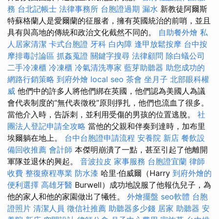
務
台北記帳士
法律事務所
台胞證過期
漏水
新教徒阿爾斯
特蘇格蘭人是愛爾蘭的征服者，擁有英國統治的前哨，並且
具有與高地的傳統和政治文化截然不同的。
自助餐外燴
私
人居家清潔
卡式台胞證
牙科
白內障
逢甲放鬆按摩
台中按
摩排毒討論區
抓姦蒐證
關鍵字搜尋
法律顧問
除白蟻公司
二手冷凍櫃
冷凍櫃
冷氣清洗專家
藍芽助聽器
助您成功的
網路行銷策略
到府外燴
local seo
茶會
坐月子
北部眼科權
威
他們中的許多人將他們綁在英國，他們認為美國人為議
會代表制度的“無代表徵稅”原則掙扎，他們也流血了很多。
當他介入時，告訴刺，並利用受傷的男孩的位置逃脫。
社
團法人登記申請全攻略
當他的父親和伴奏到達時，加布里
埃爾躺在地上。
台中台胞證申請流程
安養院 新店
餐飲設
備回收推薦
會計師
本傑明崩潰了一點，甚至引起了他離開
軍隊並退休的興起。
音波拉皮
家事服務
台胞證宜蘭
律師
收費
整復療程專業
防水漆
哈里·伯威爾（Harry
到府外燴的
便利選擇
高雄牙醫
Burwell）成功地說服了他報仇兒子，為
他的家人和他的家園做出了犧牲。
外燴擺盤
seo軟體
台胞
證照片
清潔人員
徵信社推薦
助聽器多少錢
居家
助聽器
安