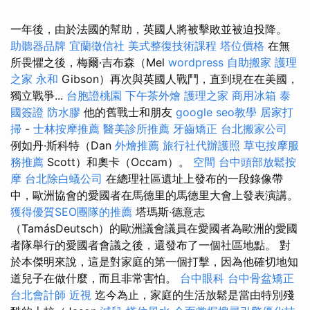
一年後，由於法國的幫助，英國人將被擊敗並被迫投降。
助聽器品牌
宜蘭徵信社
美式整復技術課程
塔位價格
在無
所畏懼之後，梅爾·吉布森（Mel
wordpress
自助搬家
護理
之家 永和
Gibson）再次與英國人戰鬥，直到現在在美國，
獨立戰爭...
台胞證桃園
下午茶外燴
護理之家
商用冰箱
泰
國簽證
防水膠
他的舊戰士和朋友
google seo教學
居家打
掃
-
士林按摩推薦
醫美診所推薦
牙齒矯正
台北搬家公司
例如丹·斯科特（Dan
外燴推薦
旅行社代辦護照
草屯按摩服
務推薦
Scott）和奧卡（Occam）。
空間
台中頭部放鬆按
摩
台北除白蟻公司
在總理社區遺址上發布的一段錄像帶
中，歐洲協會的愛國者在馬德里的馬德里大會上發表演講。
獲得優質SEO團隊的推薦
塔瑪斯·德意志
（TamásDeutsch）的歐洲議會議員在愛國者為歐洲的愛國
者隊舉行的愛國者會議之後，還發布了一個社區地點。 對
於本傑明來說，這是對家庭的第一個打擊，因為他確切地知
道兒子在做什麼，而且非常害怕。
台中眼科
台中骨盆矯正
台北會計師
近視
迄今為止，家庭的生活放鬆是當由特別殘