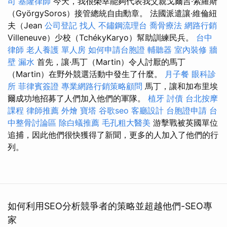
司
基隆律師
今天，我很榮幸能夠代表我父親戈爾吉·索羅斯
（GyörgySoros）接管總統自由勳章。 法國派遣讓·維倫紐
夫（Jean
公司登記
找人
不鏽鋼流理台
喬骨療法
網路行銷
Villeneuve）少校（TchékyKaryo）幫助訓練民兵。
台中
律師
老人養護 單人房
如何申請台胞證
輔聽器
室內裝修
牆
壁 漏水
首先，讓·馬丁（Martin）令人討厭的馬丁
（Martin）在野外競選活動中發生了什麼。
月子餐
眼科診
所
菲律賓簽證
專業網路行銷策略顧問
馬丁，讓和加布里埃
爾成功地招募了人們加入他們的軍隊。
植牙
討債
台北按摩
課程
律師推薦
外燴
寶塔
谷歌seo
客廳設計
台胞證申請
台
中整骨討論區
除白蟻推薦
毛孔粗大醫美
游擊戰被英國單位
追捕，因此他們很快獲得了新聞，更多的人加入了他們的行
列。
如何利用SEO分析競爭者的策略並超越他們-SEO專
家