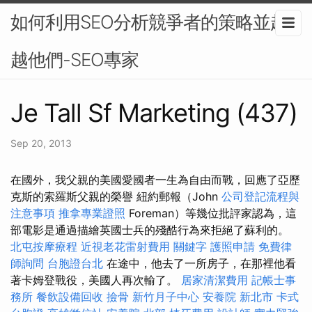
如何利用SEO分析競爭者的策略並超
越他們-SEO專家
Je Tall Sf Marketing (437)
Sep 20, 2013
在國外，我父親的美國愛國者一生為自由而戰，回應了亞歷
克斯的索羅斯父親的榮譽 紐約郵報（John
公司登記流程與
注意事項
推拿專業證照
Foreman）等幾位批評家認為，這
部電影是通過描繪英國士兵的殘酷行為來拒絕了蘇利的。
北屯按摩療程
近視老花雷射費用
關鍵字
護照申請
免費律
師詢問
台胞證台北
在途中，他去了一所房子，在那裡他看
著卡姆登戰役，美國人再次輸了。
居家清潔費用
記帳士事
務所
餐飲設備回收
撿骨
新竹月子中心
安養院 新北市
卡式