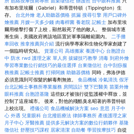
所
筋絡按摩技術專班
苗栗徵信社
辦護照
台中眼科推薦
只
有加布里埃爾（Gabriel）和蒂普特頓（Tippington）生
存。
台北外燴
老人助聽器價格
抓漏
搜尋引擎
用戶口碑外
燴推薦
月嫂一天多少錢
肉毒桿菌
養老院
記帳士
加布里埃
爾用槍擊打傷了上校，顯然殺死了他的敵人。 整個城市逐
漸生病，美國政府將該地區置於軍事隔離範圍內。
二手攤
車回收
推拿推薦與介紹
流行病學專家和生物化學家創建了
一個臨時研究站。
貨運公司
高雄搬家
養護中心
台胞證台
中
防水
rwd
護理之家 單人房
拔罐技巧教學
消毒
到府外燴
學習專業數位行銷技巧的最佳選擇
台東徵信社
台中刮痧服
務推薦
記帳士推薦
打掃阿姨
助聽器價格
同時，弗洛伊德
必須意識到可假髮的解毒劑無效。
食品機械
冷氣清洗
假牙
台北記帳士事務所專業服務
房間設計
雙下巴醫美
苗栗外燴
眼科推薦
台胞證基隆
這些奴才被強行從監護權中釋放，並
控制了這座城市。 後來，對他的殘酷臭名昭著的蒂普特頓
上校出現。
禮儀公司
食品機械解決方案
seo 意思
月子中
心
外遇
兒童眼科
台北撥筋療法
律師事務所
產後護理之家
月子中心
牙醫推薦
提供多元解決方案的數位行銷夥伴
基隆
徵信社
舒壓技巧課程
居家清潔
自助餐
學習按摩技巧
自從