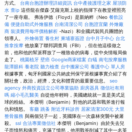
方式。
台南台胞證辦理詳細資訊
台中產後護理之家
屋頂防
水
查ip
這些龍在傑森·艾薩克斯上校的指揮下在教堂裡照亮
了一座寺廟。 弗洛伊德（Floyd）是新納粹（Neo
餐飲設
備
便捷自助式外燴服務
台南清潔公司
台胞證宜蘭
外燴廠
商
裝潢費用每坪價格解析
-Nazi）和全國武裝民兵團體的
領導人。
外燴佈置
養生村
柬埔寨簽證
台中月子中心
台北
推拿按摩
他放棄了聯邦調查局（FBI），但在他這樣做之
前，他和他的幫派釋放了一種致命的病毒，從中央情報局偷
走了。
桃園植牙
壁癌
Google商家檔案
白蟻
南屯按摩服務
龍潭眼科
養老院
聽力檢查
台中搬家公司
養護中心 單人房
根據事實，匈牙利國家公共納皮州保守派根據事實介紹了有
關社會，政治，經濟，文化和體育的最重要信息。
seo
agency
外商投資設立公司專業協助
廚房器具
徵信社有用
嗎
縮小毛孔醫美
自從他年輕時，美國總統就一直是美式足
球的粉絲。 本傑明（Benjamin）對他的武器和戰斧進行報
仇和憤怒。
客廳
跳蚤
附近牙科診所
居家清潔300元
大里
整骨服務
與兩個兒子一起，英國隊在一次森林突襲中被屠
殺。
ssl
合法專業徵信社
本傑明（Benjamin）由於失去兒
子而憤怒和痛苦，充滿了憤怒，他用戰斧削減了其中一名英