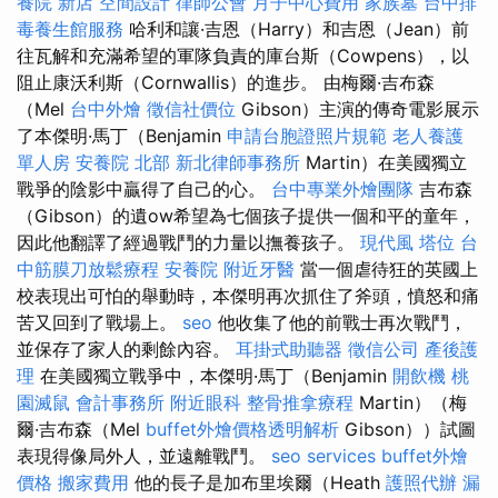
養院 新店
空間設計
律師公會
月子中心費用
家族墓
台中排
毒養生館服務
哈利和讓·吉恩（Harry）和吉恩（Jean）前
往瓦解和充滿希望的軍隊負責的庫台斯（Cowpens），以
阻止康沃利斯（Cornwallis）的進步。 由梅爾·吉布森
（Mel
台中外燴
徵信社價位
Gibson）主演的傳奇電影展示
了本傑明·馬丁（Benjamin
申請台胞證照片規範
老人養護
單人房
安養院 北部
新北律師事務所
Martin）在美國獨立
戰爭的陰影中贏得了自己的心。
台中專業外燴團隊
吉布森
（Gibson）的遺ow希望為七個孩子提供一個和平的童年，
因此他翻譯了經過戰鬥的力量以撫養孩子。
現代風
塔位
台
中筋膜刀放鬆療程
安養院
附近牙醫
當一個虐待狂的英國上
校表現出可怕的舉動時，本傑明再次抓住了斧頭，憤怒和痛
苦又回到了戰場上。
seo
他收集了他的前戰士再次戰鬥，
並保存了家人的剩餘內容。
耳掛式助聽器
徵信公司
產後護
理
在美國獨立戰爭中，本傑明·馬丁（Benjamin
開飲機
桃
園滅鼠
會計事務所
附近眼科
整骨推拿療程
Martin）（梅
爾·吉布森（Mel
buffet外燴價格透明解析
Gibson））試圖
表現得像局外人，並遠離戰鬥。
seo services
buffet外燴
價格
搬家費用
他的長子是加布里埃爾（Heath
護照代辦
漏