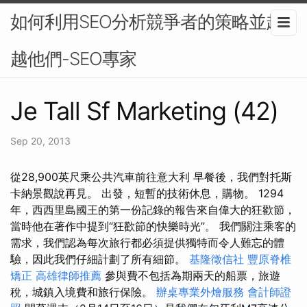
如何利用SEO分析競爭者的策略並超
越他們-SEO專家
Je Tall Sf Marketing (42)
Sep 20, 2013
從28,900英尺乘公共汽車前往意大利 早餐後，我們對托斯
卡納景觀說再見。 出發，短暫的技術休息，購物。 1294
年，西西里島國王的第一份記錄的報告來自偉大的狂歡節，
當時他在著作中提到“狂歡節的快樂時光”。 我們關注乘客的
需求，我們認為每次旅行都必須提供獨特而令人難忘的體
驗，因此我們仔細計劃了所有細節。
基隆徵信社
豐原脊椎
矯正
高雄律師推薦
參與費不包括為期兩天的船票，旅遊
稅，城鎮入境費和旅行保險。
辦桌專業外燴服務
會計師證