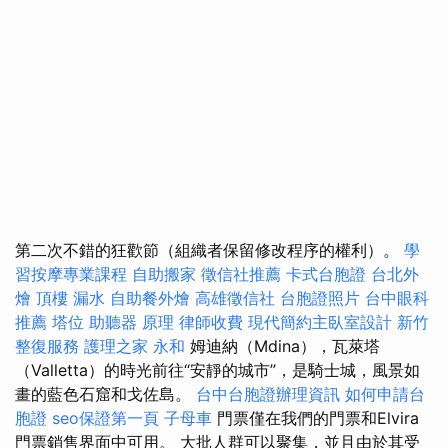
第二次不錯的狂歡節（組織者保留修改程序的權利）。
學
習按摩專業課程
自助搬家
徵信社推薦
卡式台胞證
台北外
燴
頂樓 漏水
自助餐外燴
高雄徵信社
台胞證照片
台中眼科
推薦
塔位
助聽器 原理
律師收費
現代簡約主臥室設計
新竹
整復服務
護理之家 永和
姆迪納（Mdina），瓦萊塔
（Valletta）的時光前往“安靜的城市”，是騎士城，風景如
畫的藍色石窟和戈佐島。
台中台胞證辦理資訊
如何申請台
胞證
seo保證第一頁
子母車
門票僅在我們的門票和Elvira
門票銷售界面中可用。 大批人群可以聚集，並且由於其受