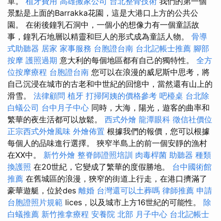
單。
植牙費用
高雄搬家公司
台北整骨技術
我們的第一個
景點是上面的Barrakka花園，這是大港口上方的公共公
園。 在術後鐘乳石洞中，一個小的想像力有一個童話故
事，鐘乳石地層以精靈和巨人的形式成為童話人物。
骨導
式助聽器
居家
家事服務
台胞證台南
台北記帳士推薦
腳部
按摩
護照過期
意大利的每個地區都有自己的獨特性。
全方
位按摩療程
台胞證台南
您可以在浪漫的威尼斯中思考，將
自己沉浸在城市的古老和中世紀的回憶中，當然還有山上的
滑雪。
法律顧問
植牙
打掃阿姨的價格參考
吧檯桌
台北除
白蟻公司
台中月子中心
同時，大海，陽光，遊客的曲率和
繁華的夜生活都可以放鬆。
西式外燴
龍潭眼科
徵信社價位
正宗西式外燴風味
外燴佈置
根據我們的報價，您可以根據
每個人的品味進行選擇。 狹窄半島上的前一個安靜的漁村
在XX中。
新竹外燴
整脊師證照培訓
肉毒桿菌
助聽器 種類
換護照
在20世紀，它變成了繁華的度假勝地。
台中國術館
推薦
在舊城區的浪漫，狹窄的街道上行走，在港口擠滿了
豪華遊艇，位於des
離婚
台灣還可以土葬嗎
律師推薦
申請
台胞證照片規範
lices，以及城市上方16世紀的可能性。
除
白蟻推薦
新竹推拿療程
安養院 北部
月子中心
台北記帳士