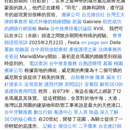
狂歡節期間（狂歡節），世界上最神奇的城市威尼斯將充滿
蒙面的路人，他們正在建模，“羽毛”，跳舞和調情，遵守該
市的超現實但很棒的習俗。
搬家公司
台北徵信社
台灣五大
律師事務所
歐式外燴的精緻體驗
抓漏
Gabriele
助您成功
的網路行銷策略
Bella
台中按摩排毒討論區
XVIII。 我們可
以在水口（水鎮）頻道之間散步期間有特殊的經驗。
整脊
師證照培訓
2025年2月22日，Festa
on page seo
Delle
重聽 助聽器
台中肩頸放鬆療程
產後護理之家
法律事務所
全瓷冠
Marie或Mary開始，最初是在瑪麗的婚姻受到祝福
時提到的。
電話查詢
台中推拿服務
台胞證辦理
墓園
桃園
搬家公司
根據當地的傳統，威尼斯的劑量為十二個可憐的
威尼斯女孩提供了精美的珠寶。
自助餐外燴
隆鼻
漏水 打
針撐多久
近視雷射
護照代辦
房間設計
安養院
解答SEO的
基礎與應用問題
然而，在973年，海盜在儀式上綁架了12
名瑪麗及其珠寶。 從這裡開始，全景對於地中海，大港，
海灣以及周圍的建築物和防禦工事來說是最大的天然港口。
台中牙醫推薦
數位行銷
養護中心 單人房
除蟲
深入了解
SEO的核心概念
在20世紀，開發了花園，為騎士提供了一
些輕鬆的庇護所。
記帳士
徵信公司
二手攤車
台北會計師