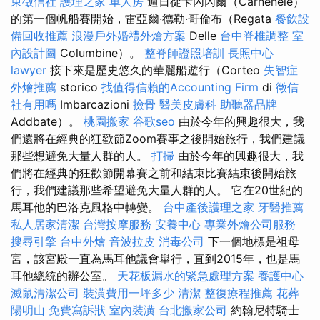
東徵信社
護理之家 單人房
週日從卡內內爾（Carnenele）
的第一個帆船賽開始，雷亞爾·德勒·哥倫布（Regata
餐飲設
備回收推薦
浪漫戶外婚禮外燴方案
Delle
台中脊椎調整
室
內設計圖
Columbine）。
整脊師證照培訓
長照中心
lawyer
接下來是歷史悠久的華麗船遊行（Corteo
失智症
外燴推薦
storico
找值得信賴的Accounting Firm
di
徵信
社有用嗎
Imbarcazioni
撿骨
醫美皮膚科
助聽器品牌
Addbate）。
桃園搬家
谷歌seo
由於今年的興趣很大，我
們還將在經典的狂歡節Zoom賽事之後開始旅行，我們建議
那些想避免大量人群的人。
打掃
由於今年的興趣很大，我
們將在經典的狂歡節開幕賽之前和結束比賽結束後開始旅
行，我們建議那些希望避免大量人群的人。 它在20世紀的
馬耳他的巴洛克風格中轉變。
台中產後護理之家
牙醫推薦
私人居家清潔
台灣按摩服務
安養中心
專業外燴公司服務
搜尋引擎
台中外燴
音波拉皮
消毒公司
下一個地標是祖母
宮，該宮殿一直為馬耳他議會舉行，直到2015年，也是馬
耳他總統的辦公室。
天花板漏水的緊急處理方案
養護中心
滅鼠清潔公司
裝潢費用一坪多少
清潔
整復療程推薦
花葬
陽明山
免費寫訴狀
室內裝潢
台北搬家公司
約翰尼特騎士