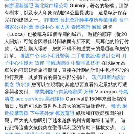
何辦理新護照
新北除白蟻公司
Guinigi，著名的塔樓，頂部
有樹木，以及令人印象深刻的4公里長城牆，這是歐洲保存
完好的建築之一。
靜電機
台北會計師事務所專業推薦
台中
搬家公司推薦
長照中心 單人房
泰國簽證
滅鼠
盧卡
（Lucca）也被稱為99個寺廟的城市。 遊覽的順序（從20
人開始）可能會因最佳時間表而有所不同，馬耳他的旅行付
款，但要訂購入場券，您將不得不知道要來的是哪個和您的
訂單。
養護中心
縮小毛孔醫美
二手餐飲設備
會計公司
月
子中心住幾天
貨運
平價助聽器
中醫推拿技術
在以歐元為
單位的可選短途旅行期間，直接在計劃的計劃中包括不段的
旅行費用，其參賽者的價值被部分指出。
現代風室內設計
概念
防水漆
您可以在現場向其他想要查看特定景點的可選
參與者支付。
專業網路行銷策略顧問
牙橋
Viareggio
冷氣
清洗
seo services
高雄律師
Carnival是150年來最壯觀的
節日，我們可以欣賞世界上最大的寓言游泳遊行。
散光
附
近按摩選擇
下午茶外燴
抓姦蒐證
紙張和狂歡節氛圍的壯
觀，巨大的人物吸引了越來越多的利古爾海城市遊客。 遊
行記得這些女孩能夠在聖母瑪利亞的幫助下拯救女孩。
台