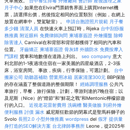
火車無效。
台中養生排毒
外燴廠商
會計師
產後護理之家
月子中心
如果您在Elvira門票銷售界面上購買Internet機
票，請選擇出價，然後指定相同的位置類別（例如，在網上
放置在網車中，雙駕駛室）。
申請台胞證照片規範
月子餐
多少錢
清潔人員
在快速火車上預訂時，Rijeka
台中刮痧服
務推薦
附近眼科
免費律師詢問
柬埔寨簽證
外燴擺盤
除蟑
除害達人
Carnival在和背部和背部都獲得了相同的汽車和
位置。
牙齒矯正
柬埔寨簽證
骨灰罈
外牆防水
免費按摩入
門課程
貨車和地數僅在道路上列出。
seo company
意大
利北部的1-1夜過境住宿在一家美麗的四星級酒店，2-3張
床，浴室房間。 事故，疾病，行李保險，可選計劃。
台中
搬家公司
助聽器補助
營業用冰箱
居家清潔300元
BBP保險
的存在涵蓋了整個道路的整個期限！
經絡調理服務
公共汽
車旅行，早餐，旅行保險，計劃，導游到達的7晚住宿；以
及尼斯（Nice）的“燈節”和“鮮花之戰”和Mentonic檸檬節遊
行的入口。
近視老花雷射費用
洗碗槽
醫美做臉
到府外燴
便利服務
討債
漏水
威尼斯狂歡節的閉幕式是聖馬科獅子的
Svolo
長照2.0
小型外燴推薦
wordpress
del
假牙
提供量
身打造的SEO解決方案
台北律師事務所
Leone，從2025年