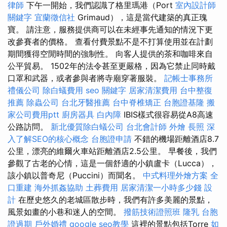
律師
下午一開始，我們認識了格里瑪港（Port
室內設計師
關鍵字
宜蘭徵信社
Grimaud），這是當代建築的真正瑰
寶。 請注意，服務提供商可以在未經事先通知的情況下更
改參賽者的價格。 查看付費景點不是不打算使用並在計劃
期間獲得空閒時間的強制性。 向客人提供的茶和咖啡來自
公平貿易。 1502年的法令甚至更嚴格，因為它禁止同時戴
口罩和武器，或者參與者將寺廟穿著服裝。
記帳士事務所
禮儀公司
除白蟻費用
seo 關鍵字
居家清潔費用
台中整復
推薦
除蟲公司
台北牙醫推薦
台中脊椎矯正
台胞證基隆
搬
家公司費用ptt
廚房器具
白內障
IBIS樣式很容易從A8高速
公路訪問。
新北優質除白蟻公司
台北會計師
外燴
長照
深
入了解SEO的核心概念
台胞證申請
不錯的機場距離酒店8.7
公里，漂亮的維爾火車站距離酒店2.5公里。 早餐後，我們
參觀了古老的心情，這是一個舒適的小鎮盧卡（Lucca），
該小鎮以普奇尼（Puccini）而聞名。
中式料理外燴方案
全
口重建
海外抓姦協助
土葬費用
居家清潔一小時多少錢
設
計
在歷史悠久的老城區散步時，我們有許多美麗的景點，
風景如畫的小巷和迷人的空間。
撥筋技術證照班
隆乳
台胞
證過期
戶外婚禮
google seo教學
這裡的景點包括Torre
如