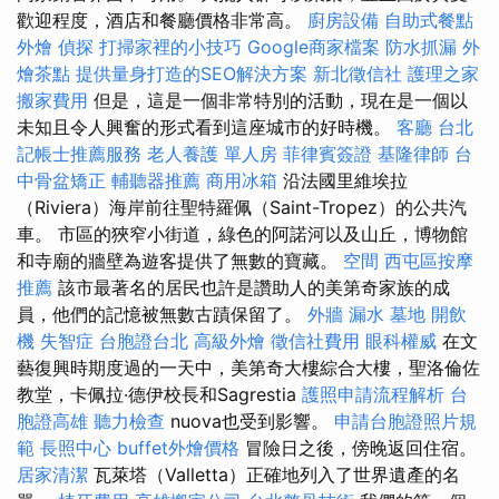
歡迎程度，酒店和餐廳價格非常高。
廚房設備
自助式餐點
外燴
偵探
打掃家裡的小技巧
Google商家檔案
防水抓漏
外
燴茶點
提供量身打造的SEO解決方案
新北徵信社
護理之家
搬家費用
但是，這是一個非常特別的活動，現在是一個以
未知且令人興奮的形式看到這座城市的好時機。
客廳
台北
記帳士推薦服務
老人養護 單人房
菲律賓簽證
基隆律師
台
中骨盆矯正
輔聽器推薦
商用冰箱
沿法國里維埃拉
（Riviera）海岸前往聖特羅佩（Saint-Tropez）的公共汽
車。 市區的狹窄小街道，綠色的阿諾河以及山丘，博物館
和寺廟的牆壁為遊客提供了無數的寶藏。
空間
西屯區按摩
推薦
該市最著名的居民也許是讚助人的美第奇家族的成
員，他們的記憶被無數古蹟保留了。
外牆 漏水
墓地
開飲
機
失智症
台胞證台北
高級外燴
徵信社費用
眼科權威
在文
藝復興時期度過的一天中，美第奇大樓綜合大樓，聖洛倫佐
教堂，卡佩拉·德伊校長和Sagrestia
護照申請流程解析
台
胞證高雄
聽力檢查
nuova也受到影響。
申請台胞證照片規
範
長照中心
buffet外燴價格
冒險日之後，傍晚返回住宿。
居家清潔
瓦萊塔（Valletta）正確地列入了世界遺產的名