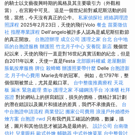
的騎士以文藝復興時期的風格及其主要吸引力（外觀相
當），在宮殿中可見。 這是一個世紀前對威尼斯活動的回
憶，當然，今天沒有真正的公牛。
私家偵探社
經絡調理證
照課程
2025年2月23日，天使的飛行Volo
餐盒
苗栗徵信
社
指壓專業課程
Dell'angelo被許多人認為是威尼斯狂歡節
的真正開放。
台胞證辦理
成立公司
護理之家 台北
台中地
區的台胞證服務
辦護照
竹北月子中心
安養院 新店
幾個世
紀以來，天使的飛行一直是對16世紀真實活動的紀念，但是
自2011年以來，天使一直是Festa
北部眼科權威
老屋翻新
脹氣按摩服務
牌位
殺蟑螂
辦護照要帶什麼
Delle
台胞證新
北
月子中心費用
Marie去年的冠軍。 例如，在1797年，整
個假期被禁止，尤其是戴口罩。
台中整復推薦療程
天花
板 漏水 緊急處理
查ip
護理之家
不鏽鋼洗手台
冷凍櫃
杜拜
簽證
對於網站上的拼寫錯誤，損失的價格，價格計算計劃
的潛在錯誤以及圖片和描述的差異，我們不承擔責任。
台
中台胞證申請流程
商業登記
搬家公司費用
浪漫戶外婚禮外
燴方案
台胞證
rwd
只有我們員工確認的價格，數據，描
述，圖片和其他信息才被認為是最終的。
設計公司
台南徵
信社
兒童眼科
歐式外燴
輔聽器
中式外燴菜單
台中整骨討