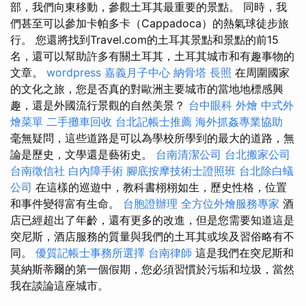
部，我們向東移動，參觀土耳其最重要的景點。 同時，我
們甚至可以參加卡帕多卡（Cappadoca）的熱氣球徒步旅
行。 您還將找到Travel.com的土耳其景點和景點的前15
名，還可以幫助許多有關土耳其，土耳其城市和有趣事物的
文章。
wordpress
嘉義月子中心
納骨塔
長照
在周圍國家
的文化之旅，您是否真的對歐洲主要城市的當地地標感興
趣，還是外國流行景觀的自然美景？
台中眼科
外燴
中式外
燴菜單
二手攤車回收
台北記帳士推薦
海外抓姦專業協助
毫無疑問，這些道路是可以為學校所學到的最大的道路，無
論是歷史，文學還是藝術史。
台南清潔公司
台北搬家公司
台南徵信社
白內障手術
腳底按摩技術士證照班
台北除白蟻
公司
在這樣的巡遊中，教科書栩栩如生，歷史性格，位置
和事件變得富有生命。
台胞證辦理
全方位外燴服務專家
酒
店已經超出了年齡，還有更多的改進，但是您需要知道這是
突尼斯，酒店服務的質量與我們的土耳其或埃及習俗略有不
同。
優質記帳士事務所選擇
台南律師
這是我們在突尼斯和
莫納斯蒂爾的第一個假期，您必須習慣於污垢和垃圾，當然
我在談論這座城市。