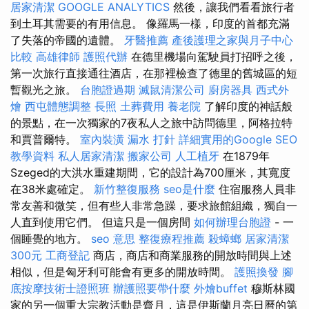
居家清潔
GOOGLE ANALYTICS
然後，讓我們看看旅行者
到土耳其需要的有用信息。 像羅馬一樣，印度的首都充滿
了失落的帝國的遺體。
牙醫推薦
產後護理之家與月子中心
比較
高雄律師
護照代辦
在德里機場向駕駛員打招呼之後，
第一次旅行直接通往酒店，在那裡檢查了德里的舊城區的短
暫觀光之旅。
台胞證過期
滅鼠清潔公司
廚房器具
西式外
燴
西屯體態調整
長照
土葬費用
養老院
了解印度的神話般
的景點，在一次獨家的7夜私人之旅中訪問德里，阿格拉特
和賈普爾特。
室內裝潢
漏水 打針
詳細實用的Google SEO
教學資料
私人居家清潔
搬家公司
人工植牙
在1879年
Szeged的大洪水重建期間，它的設計為700厘米，其寬度
在38米處確定。
新竹整復服務
seo是什麼
住宿服務人員非
常友善和微笑，但有些人非常急躁，要求旅館組織，獨自一
人直到使用它們。 但這只是一個房間
如何辦理台胞證
- 一
個睡覺的地方。
seo 意思
整復療程推薦
殺蟑螂
居家清潔
300元
工商登記
商店，商店和商業服務的開放時間與上述
相似，但是匈牙利可能會有更多的開放時間。
護照換發
腳
底按摩技術士證照班
辦護照要帶什麼
外燴buffet
穆斯林國
家的另一個重大宗教活動是齋月，這是伊斯蘭月亮日曆的第