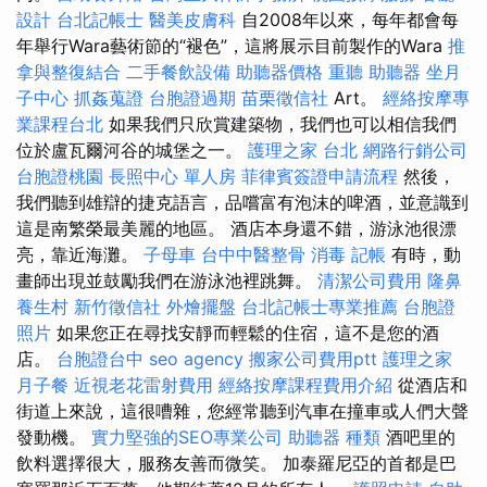
設計
台北記帳士
醫美皮膚科
自2008年以來，每年都會每
年舉行Wara藝術節的“褪色”，這將展示目前製作的Wara
推
拿與整復結合
二手餐飲設備
助聽器價格
重聽 助聽器
坐月
子中心
抓姦蒐證
台胞證過期
苗栗徵信社
Art。
經絡按摩專
業課程台北
如果我們只欣賞建築物，我們也可以相信我們
位於盧瓦爾河谷的城堡之一。
護理之家 台北
網路行銷公司
台胞證桃園
長照中心 單人房
菲律賓簽證申請流程
然後，
我們聽到雄辯的捷克語言，品嚐富有泡沫的啤酒，並意識到
這是南繁榮最美麗的地區。 酒店本身還不錯，游泳池很漂
亮，靠近海灘。
子母車
台中中醫整骨
消毒
記帳
有時，動
畫師出現並鼓勵我們在游泳池裡跳舞。
清潔公司費用
隆鼻
養生村
新竹徵信社
外燴擺盤
台北記帳士專業推薦
台胞證
照片
如果您正在尋找安靜而輕鬆的住宿，這不是您的酒
店。
台胞證台中
seo agency
搬家公司費用ptt
護理之家
月子餐
近視老花雷射費用
經絡按摩課程費用介紹
從酒店和
街道上來說，這很嘈雜，您經常聽到汽車在撞車或人們大聲
發動機。
實力堅強的SEO專業公司
助聽器 種類
酒吧里的
飲料選擇很大，服務友善而微笑。 加泰羅尼亞的首都是巴