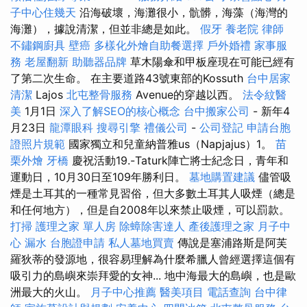
子中心住幾天
沿海破壞，海灘很小，骯髒，海藻（海灣的
海灘），據說清潔，但並非總是如此。
假牙
養老院
律師
不鏽鋼廚具
壁癌
多樣化外燴自助餐選擇
戶外婚禮
家事服
務
老屋翻新
助聽器品牌
草木陽傘和甲板座現在可能已經有
了第二次生命。 在主要道路43號東部的Kossuth
台中居家
清潔
Lajos
北屯整骨服務
Avenue的穿越以西。
法令紋醫
美
1月1日
深入了解SEO的核心概念
台中搬家公司
- 新年4
月23日
龍潭眼科
搜尋引擎
禮儀公司
-
公司登記
申請台胞
證照片規範
國家獨立和兒童納普雅us（Napjajus）1。
苗
栗外燴
牙橋
慶祝活動19.-Taturk陣亡將士紀念日，青年和
運動日，10月30日至109年勝利日。
墓地購置建議
儘管吸
煙是土耳其的一種常見習俗，但大多數土耳其人吸煙（總是
和任何地方），但是自2008年以來禁止吸煙，可以罰款。
打掃
護理之家 單人房
除蟑除害達人
產後護理之家 月子中
心
漏水
台胞證申請
私人墓地買賣
傳說是塞浦路斯是阿芙
羅狄蒂的發源地，很容易理解為什麼希臘人曾經選擇這個有
吸引力的島嶼來崇拜愛的女神... 地中海最大的島嶼，也是歐
洲最大的火山。
月子中心推薦
醫美項目
電話查詢
台中律