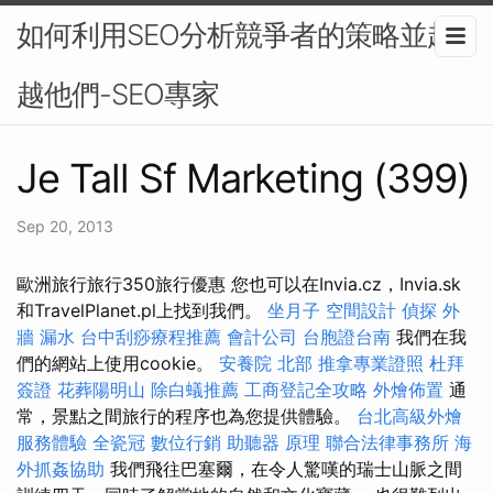
如何利用SEO分析競爭者的策略並超
越他們-SEO專家
Je Tall Sf Marketing (399)
Sep 20, 2013
歐洲旅行旅行350旅行優惠 您也可以在Invia.cz，Invia.sk
和TravelPlanet.pl上找到我們。
坐月子
空間設計
偵探
外
牆 漏水
台中刮痧療程推薦
會計公司
台胞證台南
我們在我
們的網站上使用cookie。
安養院 北部
推拿專業證照
杜拜
簽證
花葬陽明山
除白蟻推薦
工商登記全攻略
外燴佈置
通
常，景點之間旅行的程序也為您提供體驗。
台北高級外燴
服務體驗
全瓷冠
數位行銷
助聽器 原理
聯合法律事務所
海
外抓姦協助
我們飛往巴塞爾，在令人驚嘆的瑞士山脈之間