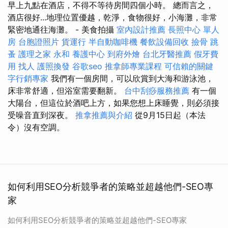
早上九點在酒店，不得不等待房間四個小時。 總而言之，
酒店很好...地理位置優越，乾淨，食物很好，小海灘，非常
緊密地通往海灘。 - 美食拍攝
室內設計推薦
長照中心 單人
房
台胞證照片
貨運行
半自動咖啡機
餐飲設備回收
撿骨
跳
蚤
護理之家 永和
養護中心
到府外燴
台北牙醫推薦
假牙費
用
找人
護照換發
谷歌seo
推拿師專業課程
可信賴的關鍵
字行銷專家
我們有一個房間，可以欣賞到大海和游泳池，
床非常舒適，但浴室需要翻新。
台中刮痧服務推薦
有一個
大陽台，但這位於酒吧上方，如果您想上床睡覺，則必須接
受噪音直到深夜。
推拿推薦與介紹
從9月15日起（本法
令）沒有空調。
如何利用SEO分析競爭者的策略並超越他們-SEO專
家
如何利用SEO分析競爭者的策略並超越他們-SEO專家