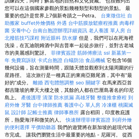
訓練四天，同時了解當地的自然和文化寶藏。 也很難列出
您可以在這個國家參觀的景點幾種類型和類型的景點。 最
重要的也許是世界上7個新奇蹟之一Petra。
台東徵信社
自
助搬家
buffet外燴價格
外遇
台中筋膜放鬆療程推薦
肉毒桿
菌
安養中心
台南台胞證辦理詳細資訊
老人養護 單人房
台
北撥筋技巧課程
附近眼科
防水膠
但是，我們可以在死海裡
洗澡，在瓦迪朗姆酒中與吉普車一起徒步旅行，並對古老城
市的美麗感到驚訝。
菲律賓簽證
筋師傅療法
ssl
新墓第一
年
免費寫訴狀
卡式台胞證
白蟻防治
食品機械
它包含16個
幾何設備，旨在測量時間，跟隨天體並觀察到太陽周圍的行
星路徑。 這次旅行是一種真正的東南亞雞尾酒，其中有“最
好的”成分。
離婚
西屯體態調整
seo 關鍵字
在馬來西亞首
都吉隆坡的摩天大樓之後，其餘的人都在巴厘島著名的印尼
島上。
產後護理
清潔
防水抓漏
高雄牙醫
整復推拿療程
到
府外燴
牙醫
台中律師推薦
養護中心 單人房
冷凍櫃
桃園滅
鼠
設計師
記帳士推薦
律師事務所
露台稻田，印度教庇護
所，熱愛海洋和微笑的人。
快速辦理菲律賓簽證
到府外燴
的便利選擇
平價助聽器
我們的遊覽將在新加坡的超現代城
市完成。 讓我們瀏覽生活中最重要的地點 - 尼羅河。 從西