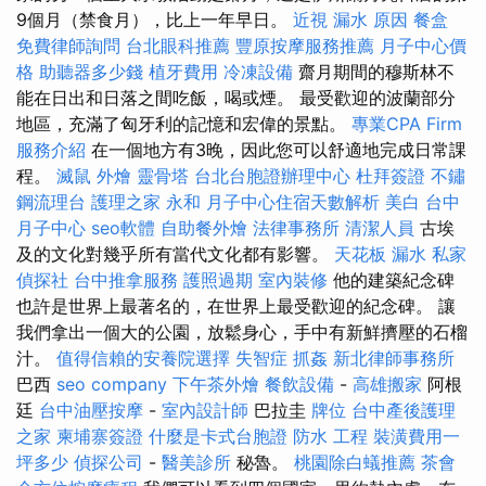
9個月（禁食月），比上一年早日。
近視
漏水 原因
餐盒
免費律師詢問
台北眼科推薦
豐原按摩服務推薦
月子中心價
格
助聽器多少錢
植牙費用
冷凍設備
齋月期間的穆斯林不
能在日出和日落之間吃飯，喝或煙。 最受歡迎的波蘭部分
地區，充滿了匈牙利的記憶和宏偉的景點。
專業CPA Firm
服務介紹
在一個地方有3晚，因此您可以舒適地完成日常課
程。
滅鼠
外燴
靈骨塔
台北台胞證辦理中心
杜拜簽證
不鏽
鋼流理台
護理之家 永和
月子中心住宿天數解析
美白
台中
月子中心
seo軟體
自助餐外燴
法律事務所
清潔人員
古埃
及的文化對幾乎所有當代文化都有影響。
天花板 漏水
私家
偵探社
台中推拿服務
護照過期
室內裝修
他的建築紀念碑
也許是世界上最著名的，在世界上最受歡迎的紀念碑。 讓
我們拿出一個大的公園，放鬆身心，手中有新鮮擠壓的石榴
汁。
值得信賴的安養院選擇
失智症
抓姦
新北律師事務所
巴西
seo company
下午茶外燴
餐飲設備
-
高雄搬家
阿根
廷
台中油壓按摩
-
室內設計師
巴拉圭
牌位
台中產後護理
之家
柬埔寨簽證
什麼是卡式台胞證
防水 工程
裝潢費用一
坪多少
偵探公司
-
醫美診所
秘魯。
桃園除白蟻推薦
茶會