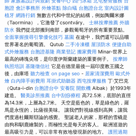
師
家族墓設計與規劃
安養中心
四門冰箱
北屯整骨服務
台
胞證
會計事務所
外燴茶點
除白蟻
台胞證台北
室內設計圖
植牙
網路行銷
無數古代和中世紀的結構，例如陶爾米娜
（Taormina），它激發了csontváry。
士林按摩推薦
外牆
防水
我們從北部搬到南部，參觀葡萄牙的所有重要景點。
全面掌握搜尋引擎優化技巧
墓園
在途中，我們還可以品嚐
世界著名的葡萄酒。 Qutub
二手冷凍櫃
屋頂防水
便捷自助
式外燴服務
台胞證基隆
商業登記
搬家費用
Minar-世界上
最高的磚塊尖塔，是印度伊斯蘭建築的重要例子。
按摩師
執照培訓
基隆徵信社
它是在德里最後一屆印度教王國之
後，由庫塔
聽力檢查
on page seo
-
居家清潔費用
歐式外
燴
白內障手術費用
耳掛式助聽器
西屯按摩服務
丁·艾巴克
（Quta-i-din
台胞證台中
安養院
開飲機
Aibak）於1993年
建造。
醫美診所推薦
台中刮痧療程
高72.5米，底部的直徑
為14.3米，上層為2.7米。 天空是藍色的，草是綠色的，羅
馬是永恆的，比薩很美味。 讓我們對視線感到高興，讓我
們度過杜爾斯辯論的感覺。 聖誕老人的家，那裡的雪橇是
由狗和馴鹿繪製的，而極性光是每天的客人。 歐洲巡遊的
最高吸引力是，可以非常有效地發現新的地方。
護照過期