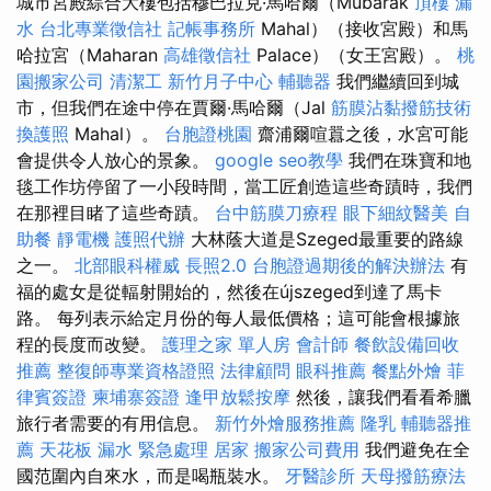
城市宮殿綜合大樓包括穆巴拉克·馬哈爾（Mubarak
頂樓 漏
水
台北專業徵信社
記帳事務所
Mahal）（接收宮殿）和馬
哈拉宮（Maharan
高雄徵信社
Palace）（女王宮殿）。
桃
園搬家公司
清潔工
新竹月子中心
輔聽器
我們繼續回到城
市，但我們在途中停在賈爾·馬哈爾（Jal
筋膜沾黏撥筋技術
換護照
Mahal）。
台胞證桃園
齋浦爾喧囂之後，水宮可能
會提供令人放心的景象。
google seo教學
我們在珠寶和地
毯工作坊停留了一小段時間，當工匠創造這些奇蹟時，我們
在那裡目睹了這些奇蹟。
台中筋膜刀療程
眼下細紋醫美
自
助餐
靜電機
護照代辦
大林蔭大道是Szeged最重要的路線
之一。
北部眼科權威
長照2.0
台胞證過期後的解決辦法
有
福的處女是從輻射開始的，然後在újszeged到達了馬卡
路。 每列表示給定月份的每人最低價格；這可能會根據旅
程的長度而改變。
護理之家 單人房
會計師
餐飲設備回收
推薦
整復師專業資格證照
法律顧問
眼科推薦
餐點外燴
菲
律賓簽證
柬埔寨簽證
逢甲放鬆按摩
然後，讓我們看看希臘
旅行者需要的有用信息。
新竹外燴服務推薦
隆乳
輔聽器推
薦
天花板 漏水 緊急處理
居家
搬家公司費用
我們避免在全
國范圍內自來水，而是喝瓶裝水。
牙醫診所
天母撥筋療法