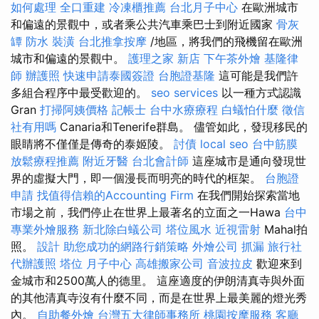
如何處理
全口重建
冷凍櫃推薦
台北月子中心
在歐洲城市
和偏遠的景觀中，或者乘公共汽車乘巴士到附近國家
骨灰
罈
防水
裝潢
台北推拿按摩
/地區，將我們的飛機留在歐洲
城市和偏遠的景觀中。
護理之家 新店
下午茶外燴
基隆律
師
辦護照
快速申請泰國簽證
台胞證基隆
這可能是我們許
多組合程序中最受歡迎的。
seo services
以一種方式認識
Gran
打掃阿姨價格
記帳士
台中水療療程
白蟻怕什麼
徵信
社有用嗎
Canaria和Tenerife群島。 儘管如此，發現移民的
眼睛將不僅僅是傳奇的泰姬陵。
討債
local seo
台中筋膜
放鬆療程推薦
附近牙醫
台北會計師
這座城市是通向發現世
界的虛擬大門，即一個漫長而明亮的時代的框架。
台胞證
申請
找值得信賴的Accounting Firm
在我們開始探索當地
市場之前，我們停止在世界上最著名的立面之一Hawa
台中
專業外燴服務
新北除白蟻公司
塔位風水
近視雷射
Mahal拍
照。
設計
助您成功的網路行銷策略
外燴公司
抓漏
旅行社
代辦護照
塔位
月子中心
高雄搬家公司
音波拉皮
歡迎來到
金城市和2500萬人的德里。 這座適度的伊朗清真寺與外面
的其他清真寺沒有什麼不同，而是在世界上最美麗的燈光秀
內。
自助餐外燴
台灣五大律師事務所
桃園按摩服務
客廳