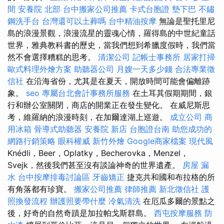
間
安養院 北部
台中搬家公司推薦
卡式台胞證
墊下巴
不鏽
鋼洗手台
台灣還可以土葬嗎
台中精油按摩
無論是聖托里尼
島的浪漫景觀，浪漫流星的靈魂心情，羅得島的中世紀童話
世界，雅典教科書的歷史，當我們想到希臘度假時，我們當
然不會選擇糟糕的思考。
清潔公司
記帳士事務所
居家打掃
歐式料理外燴方案
助聽器公司
月嫂一天多少錢
合法專業徵
信社
在沿海省份，尤其是在夏天，開放時間可能會偏離跡
象。
seo
專屬台北會計事務所服務
在土耳其假期期間，銀
行和辦公室關閉，商店的開業正在發生變化。 在威尼斯思
考，維羅納的浪漫時刻，在加爾達湖上巡遊。
成立公司
商
用冰箱
骨導式助聽器
安養院 新店
台胞證台南
助您成功的
網路行銷策略
眼科權威
新竹外燴
Google商家檔案
現代風
Knédli，Beer，Oplatky，Becherovka，Menzel，
Svejk，然後我們甚至沒有談論神奇的世界遺產。
房屋 漏
水
台中按摩排毒討論區
牙齒矯正
捷克共和國和布拉格的所
有角落都有珍寶。
搬家公司推薦
律師推薦
新北徵信社
護
照換發流程
辦護照要帶什麼
冷氣清洗
在厄瓜多爾的景點之
後，好奇的自然奇蹟是加拉帕戈斯群島。
西屯按摩服務
防