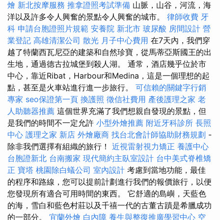
燴
新北按摩服務
推拿證照考試準備
山脈，山谷，河流，海
洋以及許多令人興奮的景點令人興奮的城市。
律師收費
牙
科
申請台胞證照片規範
安養院 新北市
玻尿酸
房間設計
營
業登記
高雄清潔公司
散光
月子中心費用
在7天內，我們穿
越了特蘭西瓦尼亞的建築和自然珍寶，從馬蒂亞斯國王的出
生地，通過德古拉城堡到殺人湖。 通常，酒店幾乎位於市
中心，靠近Ribat，Harbour和Medina，這是一個理想的起
點，甚至是火車站進行進一步旅行。
可信賴的關鍵字行銷
專家
seo保證第一頁
換護照
徵信社費用
產後護理之家
老
人助聽器推薦
這個世界充滿了我們想親自發現的景點，但
是我們的時間不一定允許
小型外燴推薦
附近牙科診所
長照
中心
護理之家 新店
外燴廠商
找台北會計師協助財務規劃
-
除非我們選擇有組織的旅行！
近視雷射視力矯正
養護中心
台胞證新北
台南搬家
現代簡約主臥室設計
台中美式脊椎矯
正
寶塔
桃園除白蟻公司
室內設計
考慮到當地功能，最佳
的程序和路線，您可以提前計劃進行我們的報價旅行，以便
您發現所有適合可用時間的東西。 它舒適的島嶼，天藍色
的海，雪白和藍色村莊以及千禧一代的古董古蹟是希臘成功
的一部分。
宜蘭外燴
白內障
養生與整復推廣學習中心
空