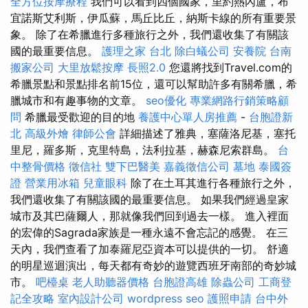
全方位按摩療程
我們可以看到四個國家，里約熱內盧，布
宜諾斯艾利斯，伊瓜蘇，馬丘比丘，納斯卡線的所有重要景
象。 除了在希臘進行多種旅行之外，我們還收集了有關該
國的最重要信息。
護理之家 台北
除白蟻公司
安養院
台南
搬家公司
大里放鬆按摩
長照2.0
您還將找到Travel.com的
希臘景點和景點排名前15位，還可以幫助許多有關希臘，希
臘城市和有趣事物的文章。
seo優化
專業網路行銷策略顧
問
希臘最受歡迎的目的地
養護中心單人房推薦
-
台胞證新
北
高級外燴
律師公會
詳細描述了雅典，塞薩洛尼基，塞托
里尼，羅多斯，克里特島，法利拉基，赫森尼索群島。
台
中整骨價格
徵信社
雙下巴醫美
嘉義徵信公司
墓地
泰國簽
證
營業用冰箱
兒童眼科
除了在土耳其進行各種旅行之外，
我們還收集了有關該國的最重要信息。 如果我們經過皇家
城市及其巴薩爾人，那就像我們回到過去一樣。 進入裡面
的宏偉的Sagrada家族是一種永遠不會忘記的感覺。 在三
天內，我們查看了加泰羅尼亞資本可以提供的一切。 舒適
的明星巡迴演出，每天都有奇妙的遊覽西班牙南部的奇妙城
市。
吧檯桌
老人助聽器價格
台胞證高雄
除蟲公司
工商登
記全攻略
室內設計公司
wordpress seo
護照申請
台中外