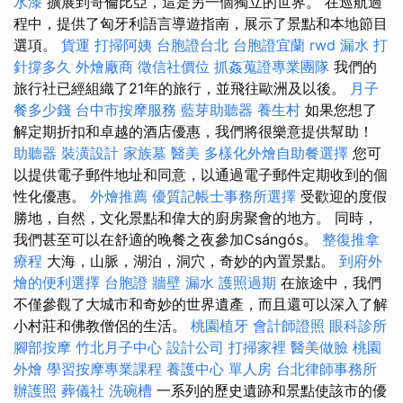
水漆
擴展到哥倫比亞，這是另一個獨立的世界。 在巡航過
程中，提供了匈牙利語言導遊指南，展示了景點和本地節目
選項。
貨運
打掃阿姨
台胞證台北
台胞證宜蘭
rwd
漏水 打
針撐多久
外燴廠商
徵信社價位
抓姦蒐證專業團隊
我們的
旅行社已經組織了21年的旅行，並飛往歐洲及以後。
月子
餐多少錢
台中市按摩服務
藍芽助聽器
養生村
如果您想了
解定期折扣和卓越的酒店優惠，我們將很樂意提供幫助！
助聽器
裝潢設計
家族墓
醫美
多樣化外燴自助餐選擇
您可
以提供電子郵件地址和同意，以通過電子郵件定期收到的個
性化優惠。
外燴推薦
優質記帳士事務所選擇
受歡迎的度假
勝地，自然，文化景點和偉大的廚房聚會的地方。 同時，
我們甚至可以在舒適的晚餐之夜參加Csángós。
整復推拿
療程
大海，山脈，湖泊，洞穴，奇妙的內置景點。
到府外
燴的便利選擇
台胞證
牆壁 漏水
護照過期
在旅途中，我們
不僅參觀了大城市和奇妙的世界遺產，而且還可以深入了解
小村莊和佛教僧侶的生活。
桃園植牙
會計師證照
眼科診所
腳部按摩
竹北月子中心
設計公司
打掃家裡
醫美做臉
桃園
外燴
學習按摩專業課程
養護中心 單人房
台北律師事務所
辦護照
葬儀社
洗碗槽
一系列的歷史遺跡和景點使該市的優