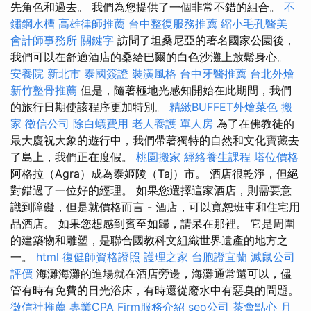
先角色和過去。 我們為您提供了一個非常不錯的組合。
不
鏽鋼水槽
高雄律師推薦
台中整復服務推薦
縮小毛孔醫美
會計師事務所
關鍵字
訪問了坦桑尼亞的著名國家公園後，
我們可以在舒適酒店的桑給巴爾的白色沙灘上放鬆身心。
安養院 新北市
泰國簽證
裝潢風格
台中牙醫推薦
台北外燴
新竹整骨推薦
但是，隨著極地光感知開始在此期間，我們
的旅行日期使該程序更加特別。
精緻BUFFET外燴菜色
搬
家
徵信公司
除白蟻費用
老人養護 單人房
為了在佛教徒的
最大慶祝大象的遊行中，我們帶著獨特的自然和文化寶藏去
了島上，我們正在度假。
桃園搬家
經絡養生課程
塔位價格
阿格拉（Agra）成為泰姬陵（Taj）市。 酒店很乾淨，但絕
對錯過了一位好的經理。 如果您選擇這家酒店，則需要意
識到障礙，但是就價格而言 - 酒店，可以寬恕班車和住宅用
品酒店。 如果您想感到賓至如歸，請呆在那裡。 它是周圍
的建築物和雕塑，是聯合國教科文組織世界遺產的地方之
一。
html
復健師資格證照
護理之家
台胞證宜蘭
滅鼠公司
評價
海灘海灘的進場就在酒店旁邊，海灘通常還可以，儘
管有時有免費的日光浴床，有時還從廢水中有惡臭的問題。
徵信社推薦
專業CPA Firm服務介紹
seo公司
茶會點心
月