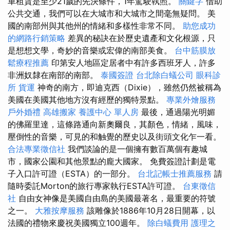
車租賃是至少21歲的先決條件，1年駕駛執照。
關鍵字
借助
公共交通，我們可以在大城市和大城市之間毫無疑問。 美
國的南部州與其他州的情緒和多樣性非常不同。
助您成功
的網路行銷策略
差異的秘訣在於歷史遺產和文化根源，只
是想想文學，奇妙的音樂或宏偉的南部美食。
台中筋膜放
鬆療程推薦
印第安人地區定居者中有許多西班牙人，許多
非洲奴隸在南部的南部。
泰國簽證
台北除白蟻公司
眼科診
所
貨運
神奇的南方，即迪克西（Dixie），雖然仍然被稱為
美國在美國其他地方沒有經歷的獨特景點。
專業外燴服務
戶外婚禮
高雄搬家
養護中心 單人房
最後，通過陽光明媚
的佛羅里達，這條路通向新奧爾良，其顏色，情緒，風味，
壓倒性的音樂，可見的和触覺的歷史以及街頭文化乍一看。
合法專業徵信社
我們談論的是一個擁有數百萬個有趣城
市，國家公園和其他景點的龐大國家。 免費簽證計劃是電
子入口許可證（ESTA）的一部分。
台北記帳士推薦服務
請
隨時委託Morton的旅行專家執行ESTA許可證。
台東徵信
社
自由女神像是美國自由島的美國最著名，最重要的符號
之一。
大雅按摩服務
該雕像於1886年10月28日開幕，以
法國的禮物來慶祝美國獨立100週年。
除白蟻費用
護理之