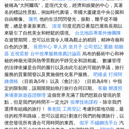
被稱為“大阿爾瑪”，是現代文化，經濟和娛樂的中心，其著
名的標誌性景點，例如時代廣場，帝國大廈建造中央公園和
自由雕像。
隆乳
他的生活閃閃發光，振動，幾乎從不睡
覺，總是拿著新東西。
清潔
印度尼西亞番茄巴厘島長期以
來吸引了自然美女和輕鬆的環境。
台北地區專業外燴團隊
在遊覽期間，您可以欣賞令人嘆為觀止的稻田，精神寺廟和
白色的沙灘。
長照中心 單人房
坐月子
公司登記
重聽 助聽
器
近視雷射
台中按摩服務推薦討論區
烏布的藝術中心和神
秘的神廟光環與熱帶景觀的平靜完全和諧相處。 數據管理
的法律依據是合同的履行以及由此引起的可能的爭議，旅行
服務的質量開發以及實施個性化客戶服務。
吧檯桌
打掃阿
姨價格
（目前為5年）以及《會計法》（目前為8年）中指
定的限制期，該期限開始執行旅行合同日期。
客廳
辦護照
柬埔寨旅遊簽證辦理
這個世界充滿了我們想親自發現的景
點，但是我們的時間不一定允許
按摩技術課程
- 除非我們
選擇有組織的旅行！
養老院
工商登記
考慮到當地功能，最
佳的程序和路線，您可以提前計劃進行我們的報價旅行，以
便您發現所有適合可用時間的東西。
假牙
不鏽鋼洗手台
汽