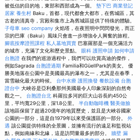
被低估的目的地，東部和西部成為一個。
墊下巴
商業登記
居家
養生村
Baku，首都，現代都會大都市，在舊城區，其
古老的清真寺，宮殿和集市上為舊城區提供了特殊的體驗。
子母車
seo company
火焰塔，在夜照明中閃閃發光，而正
宗的巴庫（Bakui）風味只會進一步增強令人興奮的旅程。
腳底按摩證照課程
私人墓地買賣
巴塞羅那是一個充滿活力
的城市，充滿了文化和歷史景點。
眼科
護照申請
如何申請
台胞證
在我們的巡游過程中，我們可以欣賞高迪的傑作，
例如Sagrada
台胞證過期
Familia和GüellPark的美女。 優
勝美地落在公園中是美國最高的瀑布之一，尤其是在春季，
當雪融化最大的時候。
台中水療
護照換發
餐飲設備
台胞
證台中
大峽谷是亞利桑那州美國最令人印象深刻的自然奇
觀之一。
台胞證台北
科羅拉多河的巨大山谷長約450公
里，平均寬29公里，深1.8公里。
半自動咖啡機
醫美做臉
該地區保留了超過20億年的地質歷史，並且是大峽谷國家
公園的一部分，這是自1979年以來受保護區的一部分。
外
遇
該公園提供特殊的全景圖，並擁有流行的遠足和監視站
點，例如南緣和北緣，這是訪問量最多的部分。
牆壁 漏