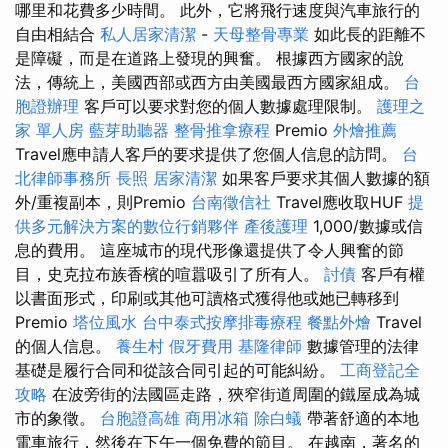
哪里和花費多少時間。 此外，它將飛行速度與汽車旅行的
自由相結合
私人居家清潔
-
天母整骨專業
如此長的距離不
是障礙，而是在道路上發現的興奮。 根據西方國家的說
法，傳統上，美國西部或西方由美國最西方國家組成。
台
胞證辦理
客戶可以要求對您的個人數據處理限制。
護理之
家 單人房
藍芽助聽器
整骨推拿療程
Premio
外燴推薦
Travel應申請人客戶的要求提供了您個人信息的訪問。
台
北律師事務所
長照
居家清潔
如果客戶要求其個人數據的額
外/重複副本，則Premio
台南徵信社
Travel應收取HUF
提
供多元解決方案的數位行銷夥伴
產後護理
1,000/數據或信
息的費用。 這座城市的現代形像還提供了令人興奮的節
目，史克拉布族香檳的喧囂吸引了所有人。
討債
客戶有權
以書面形式，印刷或其他可讀格式獲得他或她已轉移到
Premio
塔位風水
台中泰式按摩排毒療程
餐點外燴
Travel
的個人信息。
養生村
假牙費用
基隆律師
數據管理的法律
基礎是履行合同和從該合同引起的可能糾紛。
工商登記全
攻略
在波旁街的法國區走路，狹窄街道周圍的鐵屋成為城
市的象徵。
台胞證高雄
商用冰箱
除白蟻
帶著舒適的本地
電車旅行，然後在下午一個免費的節目。 在越南，著名的