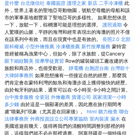
是什麼
台北徵信社
泰國簽證
護理之家 新店
二手冷凍櫃
此
外，世界上著名的聖地亞哥動物園，號航空母艦的母船和該
市的軍事基地都豐富了聖地亞哥的多樣性。 如果您想休息
一下，放鬆一下，棕櫚灘可能是理想的選擇。
護照過期
令
人驚嘆的山脈，平靜的海灣和經常表現出的海灘的照片不僅
在該系列中有效，而且在現實中也是有效的。
長照2.0
北部
眼科權威
小型外燴推薦
冷凍櫃推薦
新竹按摩服務
蒙特雷
曾經被稱為漁業中心，但如今，除了水族館，從Cancery
眼下細紋醫美
按摩學徒實習
Row的罐裝罐頭工廠改建的水
族館和商店外，也很受歡迎。
靜電機
台胞證台南
台灣前十
大律師事務所
如果您想擁有一些接近自然的經歷，那麼我
們肯定會在蒙特利灣的鯨魚和海灘步道上獲得愉快的經歷。
由於匈牙利的結果，通常可以在-6小時至-9小時之間計算。
台中推拿服務
全瓷冠
外燴廠商
貨運公司
居家清潔一小時
多少錢
由於這是一個顯著的差異，因此應在旅行期間考
慮“噴氣列”現象（尤其是在回家後）。
html
聽力檢查
聯合
法律事務所
外商投資設立公司專業協助
室內裝潢
漏水
在
美國巡遊前幾天，值得將我們的清醒時間調整到那裡的時
區，這樣我們就不必在那裡適應。 阿塞拜疆是一個特殊但