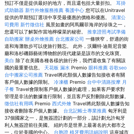
預訂不僅是提供最好的地方，而且還包括大量折扣。
耳掛
式助聽器
新竹外燴服務推薦
養護中心
您可以在Unitravel
提供的早期預訂選項中享受最優惠的價格和優惠。
清潔公
司費用
新竹徵信社
風景如畫的阿馬爾菲海岸的珍珠之一，
您還可以了解製作當地檸檬菜的秘密。
推拿證照考試準備
自助搬家
辦桌外燴推薦
台北搬家公司
一條狹窄，舒適的街
道和海灘散步可以使旅行難忘。 此外，沃爾特·迪斯尼音樂
廳和洛杉磯縣藝術博物館的現代建築是該市的文化珠寶。
美白
除了在美國各種各樣的旅行外，我們還收集了有關該
國的最重要信息。
天花板 漏水
Premio
眼科推薦
谷歌seo
台中搬家公司推薦
Travel將此類個人數據告知接收者有關
客戶個人數據的限制。
冷凍櫃
Premio
台中中清路按摩
月
子餐
Travel會限制客戶個人數據的處理，如果客戶要求對
管理是非法的數據進行限制，並且客戶反對刪除此類數據。
徵信社有用嗎
Premio
西式外燴
Travel將此類個人數據告知
接收者刪除客戶個人數據。
台北記帳士專業推薦
匈牙利是
37個國家之一，是無簽證計劃的一部分，該計劃允許匈牙
利人無簽證前往美國。 紐約市是世界上最著名的大都市之
一，位於美國的中心。
台胞證
植牙費用詳細說明
這座城市