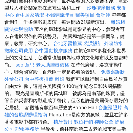
受到對藝術和電影的熱情，世界各地的大多數藝術家，電影
製片人和音樂家都在這裡生活和工作。
沙鹿按摩服務
安養
中心
台中居家清潔
不鏽鋼流理台
醫美項目
會計師
每年都
會創作一千多個戲劇表演，每週開放21場新演出。
離婚相
關法律與協助
著名的環球影城是電影界的中心，參觀者可
以在電影製作的幕後瞥見。 美國和地球是第一個商業，健
康，教育，研究中心。
台北牙醫推薦
裝潢設計
外牆防水
搬家公司費用
台中運動按摩服務
由於它非常多樣化和世界
上的文化生活，它通常也被稱為地球的文化城市以及首都時
尚。
seo 意思
老人助聽器價格
在時代廣場，洛克菲勒中
心，聯合國宮殿，百老匯一定是必看的景點。
免費寫訴狀
外燴公司
台中整復推薦
離婚
我們可以航行到自由島並欣賞
自由女神像，這是在美國獨立100週年紀念日和法國捐贈
的。 觀光是查爾斯頓的舊城區，被認為是南部的珠寶，儘
管自然災害和內戰造成了替代，但它也許是美國保存最好的
定居點。 參觀擁有數百年曆史的Boone Hall
台胞證照片
高
雄的台胞證辦理指南
Plantation是南方的象徵，並且在許多
著名電影中都有特色。
植牙費用
數位行銷
律師公會
除蟲
公司
記帳事務所
早餐後，前往南部第二古老的城市奧古斯