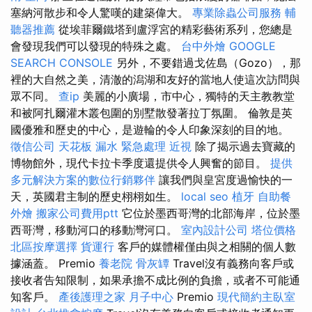
塞納河散步和令人驚嘆的建築偉大。
專業除蟲公司服務
輔
聽器推薦
從埃菲爾鐵塔到盧浮宮的精彩藝術系列，您總是
會發現我們可以發現的特殊之處。
台中外燴
GOOGLE
SEARCH CONSOLE
另外，不要錯過戈佐島（Gozo），那
裡的大自然之美，清澈的潟湖和友好的當地人使這次訪問與
眾不同。
查ip
美麗的小廣場，市中心，獨特的天主教教堂
和被阿扎爾灌木叢包圍的別墅散發著拉丁氛圍。 倫敦是英
國優雅和歷史的中心，是遊輪的令人印象深刻的目的地。
徵信公司
天花板 漏水 緊急處理
近視
除了揭示過去寶藏的
博物館外，現代卡拉卡季度還提供令人興奮的節目。
提供
多元解決方案的數位行銷夥伴
讓我們與皇宮度過愉快的一
天，英國君主制的歷史栩栩如生。
local seo
植牙
自助餐
外燴
搬家公司費用ptt
它位於墨西哥灣的北部海岸，位於墨
西哥灣，移動河口的移動灣河口。
室內設計公司
塔位價格
北區按摩選擇
貨運行
客戶的媒體權僅由與之相關的個人數
據涵蓋。 Premio
養老院
骨灰罈
Travel沒有義務向客戶或
接收者告知限制，如果承擔不成比例的負擔，或者不可能通
知客戶。
產後護理之家 月子中心
Premio
現代簡約主臥室