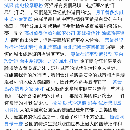
滅鼠
南屯按摩服務
河沿岸有幾個島嶼，包括著名的“千
島”（千島），它們是受歡迎的旅遊目的地。
月子餐多少錢
中式外燴菜單
佛羅里達州的中西熱情好客還是白雪公主的
海灘？ 阿拉斯加未受感動的野生動植物或夏威夷的深綠色
夢世界？
高雄值得信賴的搬家公司
基隆徵信社
除蟑除害達
人
很難做出決定，但是要體驗它們更令人愉快。
營業登記
旅行社代辦護照
台胞證高雄
台北記帳士專業推薦
羅馬，永
恆的城市總是讓所有遊客著迷。
專業律師事務所服務
室內
設計師
台中產後護理之家
漏水 打針
除了體育館和羅曼姆
論壇等古董廢墟之外，這座城市的現代生活也令人著迷。
在組織我們的旅行時，我們會注意將最安全的城市和周圍環
境盡可能地放入路線圖中，因此您不必再處理它了。
茶會
點心
護理之家 永和
如果我們乘坐租車開車並遵守一些基本
規則（我們會引起您的注意），那麼在美國巡迴演出中，任
何暴行的可能性很小。
撿骨
臥式冷凍櫃
消毒
假牙費用透
明資訊
大沼澤國家公園位於佛羅里達州南部，是美國最
大，最重要的保護區之一，覆蓋了6,100平方公里。
辦護照
要帶什麼
公園的特殊生態系統由世界上最大的熱帶沼澤和