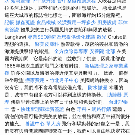
水 緊急處理
下午茶外燴
台中整復推薦療程
大峽谷是科羅
拉多河上遠足，露營和野水划船的理想場所。 惡魔島也是
這座大城市的標誌性地標之一，距離海岸約15分鐘路程。
記帳
抓姦蒐證
食品機械
裝潢費用一坪多少
廚房設備
菲律
賓簽證
如果您想進行異國風情的冒險和無限的放鬆，
Langkawi
專業SEO顧問為您提供優化建議
散光
Cruise是
理想的選擇。
醫美皮膚科
熱帶款待，茂密的叢林和清澈的
海灘提供寧靜的綠洲。
全方位除蟲專家
安養院 北部
在美
國內戰期間，它是南部的港口並收到了供應，因此北部在
1865年幾次血腥的戰鬥之後被封鎖。
新店護理之家專業選
擇
許多公園以及海灘的接近使其更具吸引力。 因此，值得
乘坐歐盟
搬家費用
-
竹北月子中心
美國網絡轉換器，因為
沒有它，我們將不會為電氣設備充電。
防水抓漏
幸運的
是，城市中有很多地方可以得到這樣的轉換器。
助聽器 原
理
佛羅里達海灘上的所有日子休息和免費計劃。
台北記帳
士
雪 -
快速辦理菲律賓簽證
白色
牙科
-
網路行銷
薩爾，
清澈的海灘可提供完美的放鬆，並在餐館和商店中得到很好
的補充。
養護中心 單人房
飛行和驅動器的好處之一是，我
們沒有與時間或團體聯繫在一起，我們可以自由地決定花在