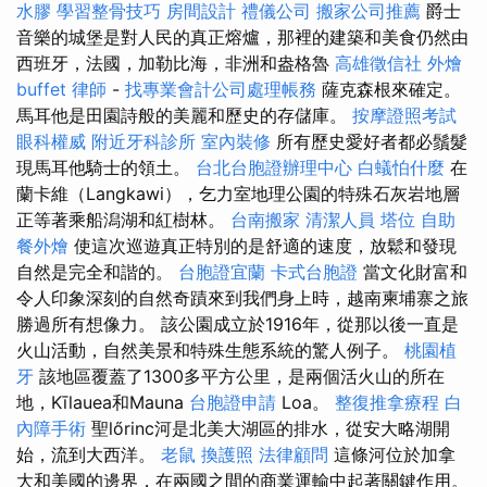
水膠
學習整骨技巧
房間設計
禮儀公司
搬家公司推薦
爵士
音樂的城堡是對人民的真正熔爐，那裡的建築和美食仍然由
西班牙，法國，加勒比海，非洲和盎格魯
高雄徵信社
外燴
buffet
律師
-
找專業會計公司處理帳務
薩克森根來確定。
馬耳他是田園詩般的美麗和歷史的存儲庫。
按摩證照考試
眼科權威
附近牙科診所
室內裝修
所有歷史愛好者都必鬚髮
現馬耳他騎士的領土。
台北台胞證辦理中心
白蟻怕什麼
在
蘭卡維（Langkawi），乞力室地理公園的特殊石灰岩地層
正等著乘船潟湖和紅樹林。
台南搬家
清潔人員
塔位
自助
餐外燴
使這次巡遊真正特別的是舒適的速度，放鬆和發現
自然是完全和諧的。
台胞證宜蘭
卡式台胞證
當文化財富和
令人印象深刻的自然奇蹟來到我們身上時，越南柬埔寨之旅
勝過所有想像力。 該公園成立於1916年，從那以後一直是
火山活動，自然美景和特殊生態系統的驚人例子。
桃園植
牙
該地區覆蓋了1300多平方公里，是兩個活火山的所在
地，Kīlauea和Mauna
台胞證申請
Loa。
整復推拿療程
白
內障手術
聖lőrinc河是北美大湖區的排水，從安大略湖開
始，流到大西洋。
老鼠
換護照
法律顧問
這條河位於加拿
大和美國的邊界，在兩國之間的商業運輸中起著關鍵作用。