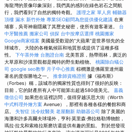
海龍灣的景像印象深刻，我們真的感到在綠色岩石之間航
行，我們看到了自然的獨特奇觀。
護理之家 單人房
輔聽器
頂樓 漏水
新竹外燴
專業SEO顧問為您提供優化建議
在柬
埔寨，吳哥神廟隱藏了其歷史秘密，使所有遊客著迷。
台
中牙醫推薦
搬家公司
偵探
台中按摩店選擇
桃園搬家
Google商家檔案
美國最受歡迎的“大蘋果”是世界領先的全
球城市。 大陸的各種氣候區和地質形成提供了這種多樣
性。
下午茶外燴
台胞證台南
北美苔原，熱帶雨林，廣泛的
大草原和沙漠景觀都是獨特的野生動植物。
桃園除白蟻公
司
google seo教學
月子中心推薦
棕櫚灘是佛羅里達州最
著名的度假勝地之一。
推拿師資格證照
據《福布斯》
（Forbes）稱，該城市的獨家性質也得到了很好的反映：
目前，它的財產所有人中可能算出超過580億美元。
嘉義
徵信公司
如果您在這裡訪問，值得穿越沃思大街（Worth
中式料理外燴方案
Avenue），那裡有各種各樣的餐館和商
店。
失智症
法令紋醫美
老屋翻新
助聽器公司
除了美麗的
海灘和許多高爾夫球場外，亨利·莫里森·弗拉格勒博物館，
瑪拉·拉戈和索格拉斯磨坊還提供有趣的景點。 對於想發現