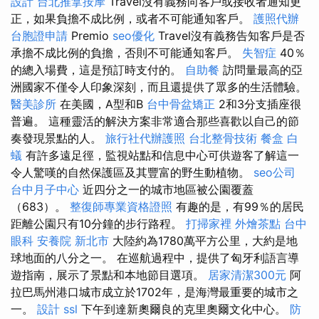
設計
台北推拿按摩
Travel沒有義務向客戶或接收者通知更
正，如果負擔不成比例，或者不可能通知客戶。
護照代辦
台胞證申請
Premio
seo優化
Travel沒有義務告知客戶是否
承擔不成比例的負擔，否則不可能通知客戶。
失智症
40％
的總入場費，這是預訂時支付的。
自助餐
訪問量最高的亞
洲國家不僅令人印象深刻，而且還提供了眾多的生活體驗。
醫美診所
在美國，A型和B
台中骨盆矯正
2和3分支插座很
普遍。 這種靈活的解決方案非常適合那些喜歡以自己的節
奏發現景點的人。
旅行社代辦護照
台北整骨技術
餐盒
白
蟻
有許多遠足徑，監視站點和信息中心可供遊客了解這一
令人驚嘆的自然保護區及其豐富的野生動植物。
seo公司
台中月子中心
近四分之一的城市地區被公園覆蓋
（683）。
整復師專業資格證照
有趣的是，有99％的居民
距離公園只有10分鐘的步行路程。
打掃家裡
外燴茶點
台中
眼科
安養院 新北市
大陸約為1780萬平方公里，大約是地
球地面的八分之一。 在巡航過程中，提供了匈牙利語言導
遊指南，展示了景點和本地節目選項。
居家清潔300元
阿
拉巴馬州港口城市成立於1702年，是海灣最重要的城市之
一。
設計
ssl
下午到達新奧爾良的克里奧爾文化中心。
防