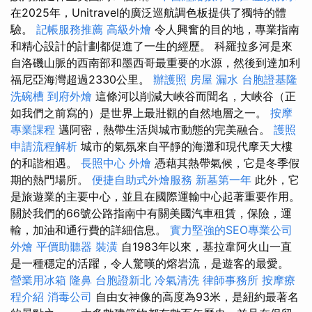
在2025年，Unitravel的廣泛巡航調色板提供了獨特的體
驗。
記帳服務推薦
高級外燴
令人興奮的目的地，專業指南
和精心設計的計劃都促進了一生的經歷。 科羅拉多河是來
自洛磯山脈的西南部和墨西哥最重要的水源，然後到達加利
福尼亞海灣超過2330公里。
辦護照
房屋 漏水
台胞證基隆
洗碗槽
到府外燴
這條河以削減大峽谷而聞名，大峽谷（正
如我們之前寫的）是世界上最壯觀的自然地層之一。
按摩
專業課程
邁阿密，熱帶生活與城市動態的完美融合。
護照
申請流程解析
城市的氣氛來自平靜的海灘和現代摩天大樓
的和諧相遇。
長照中心
外燴
憑藉其熱帶氣候，它是冬季假
期的熱門場所。
便捷自助式外燴服務
新墓第一年
此外，它
是旅遊業的主要中心，並且在國際運輸中心起著重要作用。
關於我們的66號公路指南中有關美國汽車租賃，保險，運
輸，加油和通行費的詳細信息。
實力堅強的SEO專業公司
外燴
平價助聽器
裝潢
自1983年以來，基拉韋阿火山一直
是一種穩定的活躍，令人驚嘆的熔岩流，是遊客的最愛。
營業用冰箱
隆鼻
台胞證新北
冷氣清洗
律師事務所
按摩療
程介紹
消毒公司
自由女神像的高度為93米，是紐約最著名