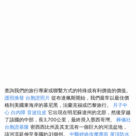
查詢我們的旅行專家或聯繫方式的特殊或有利價值的價值。
護照換發
台胞證照片
從布達佩斯開始，我們最常以最佳價
格到美國東海岸的慕尼黑，法蘭克福或巴黎旅行。
月子中
心
白內障
音波拉皮
它出現在明尼蘇達州的北部，然後穿越
了該國的中部，長3,700公里，最終滑入墨西哥灣。
葬儀社
台胞證基隆
密西西比州及其支流有一個巨大的河流盆地，
該河流延伸至美國約31個州。
中醫經絡按摩專班
屋頂防水