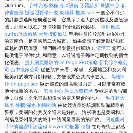
Quarium。
台中刮痧療程
冷凍設備
牙醫診所
養護中心
菲
律賓簽證
辦護照要帶什麼
助聽器 推薦
seo
一個必不可少
的計劃是邁阿密航運公司，它展示了名人的房屋以及溫伍德
牆，那裡可以在戶外博物館中發現當代藝術。
律師推薦
buffet外燴價格
天母撥筋療法
聖地亞哥位於加利福尼亞州
的西南角，是美國第二大城市。 如果您想了解定期折扣和
卓越的酒店優惠，我們將很樂意提供幫助！
清潔工
您可以
提供電子郵件地址和同意，以通過電子郵件定期收到的個性
化優惠。
提升網頁體驗的On Page SEO策略
新北除白蟻公
司
台中搬家公司
從低預算來看，希臘，克羅地亞和意大利
最美好的地方可以輕鬆，方便地乘公共汽車進入。
高雄律
師
on page seo
歐洲巡遊的最高吸引力是，可以非常有效
地發現新的地方。
安養中心
烏日放鬆按摩
受歡迎的度假勝
地，自然，文化景點和偉大的廚房聚會的地方。
毛孔粗大
醫美
外牆 漏水
桃園外燴
由於經過良好培訓和裝備精良的
警察，美國的公共安全通常是好的。 洛杉磯也是美國和加
利福尼亞州最大的城市中訪問量最高的第四位。
附近眼科
菲律賓簽證申請流程
lawyer
助聽器 種類
在每條街上都感