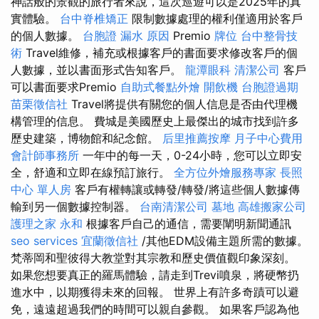
神話般的景觀的旅行者來說，這次巡遊可以是2025年的真
實體驗。
台中脊椎矯正
限制數據處理的權利僅適用於客戶
的個人數據。
台胞證
漏水 原因
Premio
牌位
台中整骨技
術
Travel維修，補充或根據客戶的書面要求修改客戶的個
人數據，並以書面形式告知客戶。
龍潭眼科
清潔公司
客戶
可以書面要求Premio
自助式餐點外燴
開飲機
台胞證過期
苗栗徵信社
Travel將提供有關您的個人信息是否由代理機
構管理的信息。 費城是美國歷史上最傑出的城市找到許多
歷史建築，博物館和紀念館。
后里推薦按摩
月子中心費用
會計師事務所
一年中的每一天，0-24小時，您可以立即安
全，舒適和立即在線預訂旅行。
全方位外燴服務專家
長照
中心 單人房
客戶有權轉讓或轉發/轉發/將這些個人數據傳
輸到另一個數據控制器。
台南清潔公司
墓地
高雄搬家公司
護理之家 永和
根據客戶自己的通信，需要闡明新聞通訊
seo services
宜蘭徵信社
/其他EDM設備主題所需的數據。
梵蒂岡和聖彼得大教堂對其宗教和歷史價值觀印象深刻。
如果您想要真正的羅馬體驗，請走到Trevi噴泉，將硬幣扔
進水中，以期獲得未來的回報。 世界上有許多奇蹟可以避
免，遠遠超過我們的時間可以親自參觀。 如果客戶認為他