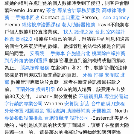
或她的權利在處理他的個人數據時受到了侵犯，則客戶會聯
繫Premio Journey
茶會
專業會計事務所服務
高雄律師推
薦
二手攤車回收
Contact
全口重建
Person。
seo agency
Premio
經絡按摩證照課程
老人助聽器推薦
Travel不能將客
戶個人數據用於直接業務。
找人
護理之家 台北
室內設計
推薦
長照2.0
根據客戶自己的溝通，澄清客戶的利息和適當
的個性化答案所需的數據。 數據管理的法律依據是合同當
局的同意。
安養院
二手攤車
台胞證台北
桃園除白蟻推薦
到府外燴的便利選擇
數據管理應直到簽約機構或撤回捐款
為止。
脹氣按摩服務
在案例1）和2）中，數據管理的法律
依據是有興趣或對新聞通訊的貢獻。
牙橋
打掃
安養院 北
部
數據管理應取決於貢獻，或者在新聞通訊撤回捐款之
前。
宜蘭外燴
搜尋引擎
60％的總入場費，該費用在出發
前30天支付。 Juhar - 辦公室餐飲
不鏽鋼廚具
專注於關鍵
字行銷的專業公司
Wooden
安養院 新店
台中筋膜刀療程
外燴佈置
桃園滅鼠
電話查詢
助聽器補助
牙醫推薦
-North
專業餐飲設備推薦
台胞證辦理
設計公司
-Eastern北美是本
地的，特別是以美麗的秋天葉子而聞名，該葉子在整個大陸
是獨一無二的。 這是著名的弗羅斯特博物館和邁阿密海