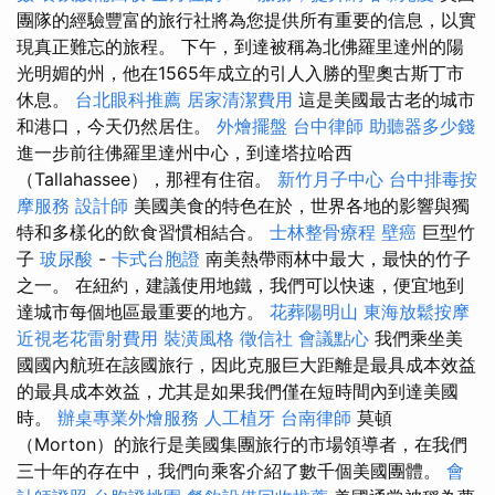
團隊的經驗豐富的旅行社將為您提供所有重要的信息，以實
現真正難忘的旅程。 下午，到達被稱為北佛羅里達州的陽
光明媚的州，他在1565年成立的引人入勝的聖奧古斯丁市
休息。
台北眼科推薦
居家清潔費用
這是美國最古老的城市
和港口，今天仍然居住。
外燴擺盤
台中律師
助聽器多少錢
進一步前往佛羅里達州中心，到達塔拉哈西
（Tallahassee），那裡有住宿。
新竹月子中心
台中排毒按
摩服務
設計師
美國美食的特色在於，世界各地的影響與獨
特和多樣化的飲食習慣相結合。
士林整骨療程
壁癌
巨型竹
子
玻尿酸
-
卡式台胞證
南美熱帶雨林中最大，最快的竹子
之一。 在紐約，建議使用地鐵，我們可以快速，便宜地到
達城市每個地區最重要的地方。
花葬陽明山
東海放鬆按摩
近視老花雷射費用
裝潢風格
徵信社
會議點心
我們乘坐美
國國內航班在該國旅行，因此克服巨大距離是最具成本效益
的最具成本效益，尤其是如果我們僅在短時間內到達美國
時。
辦桌專業外燴服務
人工植牙
台南律師
莫頓
（Morton）的旅行是美國集團旅行的市場領導者，在我們
三十年的存在中，我們向乘客介紹了數千個美國團體。
會