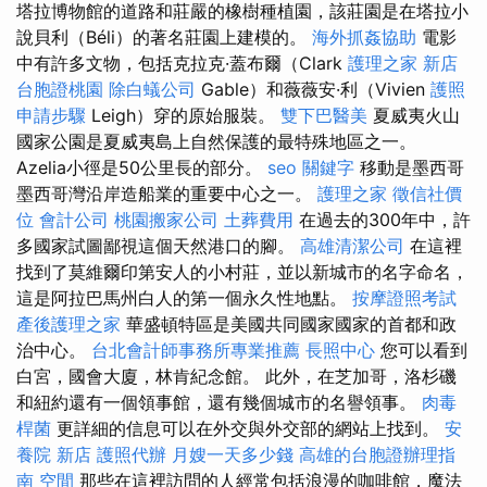
塔拉博物館的道路和莊嚴的橡樹種植園，該莊園是在塔拉小
說貝利（Béli）的著名莊園上建模的。
海外抓姦協助
電影
中有許多文物，包括克拉克·蓋布爾（Clark
護理之家 新店
台胞證桃園
除白蟻公司
Gable）和薇薇安·利（Vivien
護照
申請步驟
Leigh）穿的原始服裝。
雙下巴醫美
夏威夷火山
國家公園是夏威夷島上自然保護的最特殊地區之一。
Azelia小徑是50公里長的部分。
seo 關鍵字
移動是墨西哥
墨西哥灣沿岸造船業的重要中心之一。
護理之家
徵信社價
位
會計公司
桃園搬家公司
土葬費用
在過去的300年中，許
多國家試圖鄙視這個天然港口的腳。
高雄清潔公司
在這裡
找到了莫維爾印第安人的小村莊，並以新城市的名字命名，
這是阿拉巴馬州白人的第一個永久性地點。
按摩證照考試
產後護理之家
華盛頓特區是美國共同國家國家的首都和政
治中心。
台北會計師事務所專業推薦
長照中心
您可以看到
白宮，國會大廈，林肯紀念館。 此外，在芝加哥，洛杉磯
和紐約還有一個領事館，還有幾個城市的名譽領事。
肉毒
桿菌
更詳細的信息可以在外交與外交部的網站上找到。
安
養院 新店
護照代辦
月嫂一天多少錢
高雄的台胞證辦理指
南
空間
那些在這裡訪問的人經常包括浪漫的咖啡館，魔法