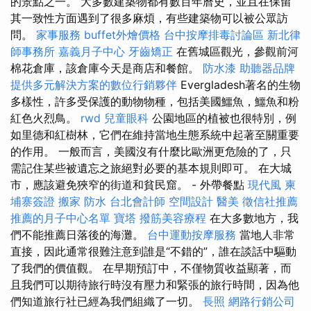
的景點之一。 大多數建築物都有數百年曆史，並且在保留
其一致性方面遇到了很多麻煩，有些建築物可以被公眾訪
問。
家事服務
buffet外燴價格
台中按摩排毒討論區
新北律
師事務所
嘉義月子中心
牙齒矯正
在舊城區觀光，參觀前河
棉花倉庫，該倉庫今天是商店和餐館。
防水漆
助聽器品牌
提供多元解決方案的數位行銷夥伴
Evergladesh著名的生物
多樣性，許多受保護的動物物種，包括美國鱷魚，鱷魚和粉
紅色火烈鳥。
rwd
兒童眼科
公園地區的植被也很特別，例
如里德和紅樹林，它們在維持當地生態系統中起著至關重要
的作用。 一般而言，美國沒有什麼比歐洲更危險的了，只
需記住某些被遺忘之旅絕對必要的基本規則即可。 在大城
市，應該避免狹窄的街道和貧民窟。 - 外帶餐點
現代風
柬
埔寨簽證
搬家
防水
台北會計師
空間設計
醫美
徵信社推薦
推薦的月子中心名單
寶塔
撥筋美容療程
在大多數地方，我
們不能推薦日落後的海灘。
台中運動按摩服務
當地人非常
直接，因此通常很難注意到誰是“不錯的”，誰在談話中驅動
了我們的價值觀。 在早期預訂中，不僅物質收益顯著，而
且我們可以期待旅行時沒有壓力和緊張的旅行時間，因為他
們知道旅行社已經為我們組織了一切。
長照
網路行銷公司