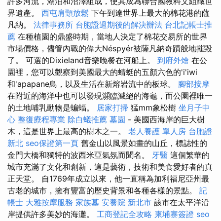
許多河流，湖泊和沼澤組成，使其成為聯合國教科文組織世
界遺產。
西屯肩頸放鬆
下午到達世界上最大的棉花港的薩
凡納。
法律事務所
台胞證過期後的解決辦法
台北記帳士推
薦
在種植園的鼎盛時期，當地人決定了棉花交易所的世界
市場價格，儘管內戰的偉大Néspyér被薩凡納奇蹟般地摧毀
了。 可選的Dixieland音樂晚餐在河船上。
到府外燴
在公
園裡，您可以觀察到美國最大的蜻蜓的五顏六色的'i'iwi
和'apapane鳥，以及生活在新熔岩流中的板球。
腳部按摩
在附近的海洋中也可以發現瀕臨滅絕的海龜，而公園裡唯一
的土地哺乳動物是蝙蝠。
居家打掃
猛mm象松樹
坐月子中
心
整復療程專業
除白蟻推薦
墓園
- 美國西海岸的巨大樹
木，這是世界上最高的樹木之一。
老人養護 單人房
台胞證
新北
seo保證第一頁
舊金山以風景如畫的山丘，標誌性的
金門大橋和獨特的波西米亞氣氛而聞名。
牙醫
這個繁華的
城市充滿了文化和創新，這是藝術，技術和美食愛好者的真
正天堂。 自1769年成立以來，他一直稱為加利福尼亞州最
古老的城市，擁有豐富的歷史背景和各種各樣的景點。
記
帳士
大雅按摩服務
家族墓
安養院 新北市
該市在太平洋沿
岸提供許多美妙的海灘。
工商登記全攻略
柬埔寨簽證
seo