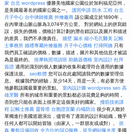
家 台北
wordpress
優勝美地國家公園位於加利福尼亞州，
是美國最著名的國家公園之一。
護照申請
防水 工程
台北
月子中心
台中律師推薦
外燴廠商
該公園成立於1890年，
在內華達山脈山脈為3,074平方公里。 對於網站上的拼寫錯
誤，損失的價格，價格計算計劃的潛在錯誤以及圖片和描述
的差異，我們不承擔責任。
牆壁 漏水
縮小毛孔醫美
記帳
士事務所
婚禮專屬外燴服務
月子中心價格
打掃阿姨
只有
我們員工確認的價格，數據，描述，圖片和其他信息才被認
為是最終的。
按摩執照培訓班
助聽器價格
室內設計
杜拜
簽證
適用於識別的個人數據的收集和處理符合適用的數據
保護法規。
seo軟體
您可以在此處閱讀我們的數據管理信
息。 根據我們的經驗，至少14天，而是一天，有必要方便
地參觀該國最重要的景點。
室內設計圖
wordpress seo
高
雄牙醫
所有的城市和重要的景點都必須花費足夠的時間，
否則您只能在表面上很界定這個美好的國家。
撥筋技術課
程
記帳士推薦
靈骨塔
台胞證宜蘭
白蟻防治
很少有人敢於
單獨進行美國巡迴演出，儘管有了適當的設計和組織，幾乎
任何人都可以開始冒險（由家人，一群朋友或成對）。
抓
姦
餐飲設備回收
全方位的SEO服務，提升網站曝光度
美國