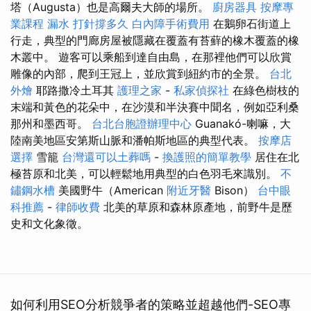
塔（Augusta）也是高爾夫大師的場所。
廚房器具
按摩專
業課程
漏水 打針撐多久
白內障手術費用
在鵝卵石街道上
行走，典型的門廊房屋被隱藏在覆蓋有苔蘚的橡木覆蓋的橡
木叢中。 遊客可以乘船到達自由島，在那裡他們可以欣賞
雕像的內部，爬到王冠上，並欣賞到紐約市的全景。
台北
外燴
耶路撒冷土耳其
護理之家
-
私家偵探社
在綠色樹枝的
末端和黃色的花朵中，在沙漠和半決賽中聞名，例如亞利桑
那州和墨西哥。
台北台胞證辦理中心
Guanakó-喇嘛，大
陸南美地區安第斯山脈和潘帕斯地區的典型代表。
按摩店
選擇
雪籠
台灣還可以土葬嗎
-
換護照的簡單教學
居住在北
極苔原和北美，可以輕鬆地用典型的白色羽毛來識別。
不
鏽鋼水槽
美國野牛（American
附近牙醫
Bison）
台中眼
科推薦
-
律師收費
北美的草原和森林原產地，前野牛是歷
史和文化象徵。
如何利用SEO分析競爭者的策略並超越他們-SEO專