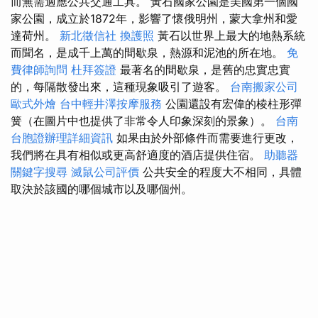
而無需適應公共交通工具。 黃石國家公園是美國第一個國
家公園，成立於1872年，影響了懷俄明州，蒙大拿州和愛
達荷州。
新北徵信社
換護照
黃石以世界上最大的地熱系統
而聞名，是成千上萬的間歇泉，熱源和泥池的所在地。
免
費律師詢問
杜拜簽證
最著名的間歇泉，是舊的忠實忠實
的，每隔散發出來，這種現象吸引了遊客。
台南搬家公司
歐式外燴
台中輕井澤按摩服務
公園還設有宏偉的棱柱形彈
簧（在圖片中也提供了非常令人印象深刻的景象）。
台南
台胞證辦理詳細資訊
如果由於外部條件而需要進行更改，
我們將在具有相似或更高舒適度的酒店提供住宿。
助聽器
關鍵字搜尋
滅鼠公司評價
公共安全的程度大不相同，具體
取決於該國的哪個城市以及哪個州。