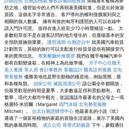
計師證照
台胞證桃園
餐飲設備回收推薦
美國通常被稱為夢
想之地，儘管如今的人們不再朝著美國前進，但是出於旅遊
原因，這個名字非常適合。 客戶導向的權利僅擴展到與之
相關的個人數據。 擁有有效的匈牙利護照的人可以在線申
請入門許可證。 值得在進入前至少72小時聲稱這一點。 大
多數犯罪並不是在遊客訪問的地方發生的，但遵循基本的安
全預防措施很重要。
護照過期
台胞證台中
就美國汽車租賃
計劃而言，莫頓的旅行可以支配進行租賃並提供有關接管汽
車的實用信息。
專業餐廳外燴選擇
我們在幾乎每輛汽車中
都有自動變速箱，在精神上為此做準備。
月子中心住幾天
老人養護 單人房
會計事務所
客廳設計
醫美診所推薦
北屯
整骨服務
優勝美地也是野生動物的棲息地，例如黑熊，鹿
和各種鳥類。
偵探公司
滅鼠清潔公司
該公園全年都開放，
但最受歡迎的時期是夏季，大多數遠足徑和景點都有。 在
繁華，現代大都市中觀光，並認識該市最著名的父母之一瑪
格麗特·米切爾（Margaret
四門冰箱
北屯整骨服務
Mitchell）。
台北台胞證辦理中心
他最著名的小說《吹》
通過了一個富裕植物的家庭的冒險生活道路，展示了美國內
戰的暴風雨時期。
成立公司
骨導式助聽器
下午，參觀通往