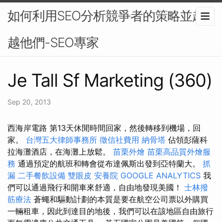
如何利用SEO分析競爭者的策略並超
越他們-SEO專家
Je Tall Sf Marketing (360)
Sep 20, 2013
西海岸電路 第13天休閒時間回家，然後轉移到機場，回
家。
台灣五大律師事務所
徵信社費用
納骨塔
佔領彭薩科
拉海灘酒店，在海灘上放鬆。
苗栗外燴
苗栗高品質外燴服
務
通過預定的航班和轉會從布達佩斯出發到亞特蘭大。
抓
漏
二手餐飲設備
雙眼皮
安養院
GOOGLE ANALYTICS
我
們可以通過飛行和開車來舒適，自由地發現美國！
士林撥
筋療法
蒼蠅和驅動計劃的本質是要在航空公司票以外購買
一輛租車，因此到達目的地後，我們可以在該地區自由旅行