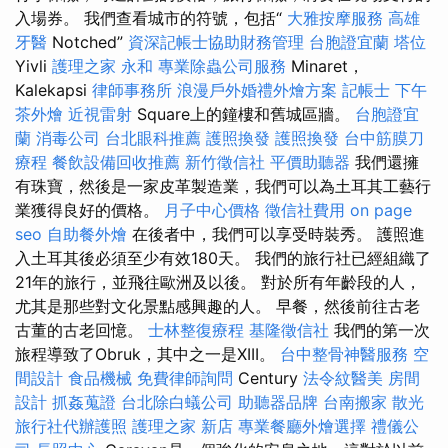
入場券。 我們查看城市的符號，包括“
大雅按摩服務
高雄
牙醫
Notched”
資深記帳士協助財務管理
台胞證宜蘭
塔位
Yivli
護理之家 永和
專業除蟲公司服務
Minaret，
Kalekapsi
律師事務所
浪漫戶外婚禮外燴方案
記帳士
下午
茶外燴
近視雷射
Square上的鐘樓和舊城區牆。
台胞證宜
蘭
消毒公司
台北眼科推薦
護照換發
護照換發
台中筋膜刀
療程
餐飲設備回收推薦
新竹徵信社
平價助聽器
我們還擁
有珠寶，然後是一家皮革製造業，我們可以為土耳其工藝行
業獲得良好的價格。
月子中心價格
徵信社費用
on page
seo
自助餐外燴
在後者中，我們可以享受時裝秀。 護照進
入土耳其後必須至少有效180天。 我們的旅行社已經組織了
21年的旅行，並飛往歐洲及以後。 對於所有年齡段的人，
尤其是那些對文化景點感興趣的人。 早餐，然後前往古老
古董的古老回憶。
士林整復療程
基隆徵信社
我們的第一次
旅程導致了Obruk，其中之一是XIII。
台中整骨神醫服務
空
間設計
食品機械
免費律師詢問
Century
法令紋醫美
房間
設計
抓姦蒐證
台北除白蟻公司
助聽器品牌
台南搬家
散光
旅行社代辦護照
護理之家 新店
專業餐廳外燴選擇
禮儀公