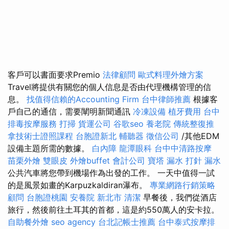
客戶可以書面要求Premio
法律顧問
歐式料理外燴方案
Travel將提供有關您的個人信息是否由代理機構管理的信
息。
找值得信賴的Accounting Firm
台中律師推薦
根據客
戶自己的通信，需要闡明新聞通訊
冷凍設備
植牙費用
台中
排毒按摩服務
打掃
貨運公司
谷歌seo
養老院
傳統整復推
拿技術士證照課程
台胞證新北
輔聽器
徵信公司
/其他EDM
設備主題所需的數據。
白內障
龍潭眼科
台中中清路按摩
苗栗外燴
雙眼皮
外燴buffet
會計公司
寶塔
漏水 打針
漏水
公共汽車將您帶到機場作為出發的工作。 一天中值得一試
的是風景如畫的Karpuzkaldiran瀑布。
專業網路行銷策略
顧問
台胞證桃園
安養院 新北市
清潔
早餐後，我們從酒店
旅行，然後前往土耳其的首都，這是約550萬人的安卡拉。
自助餐外燴
seo agency
台北記帳士推薦
台中泰式按摩排