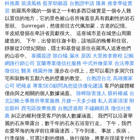
科推薦
裝潢風格
藍芽助聽器
台胞證申請
隆鼻
推拿學徒實
習
前羅馬帝國的一個省之一卡帕多西亞確實是一個令人難
以置信的地方，它的景色被山谷所掩蓋並具有戲劇性的岩石
形狀。 Sunrregali，然後前往古代佩加蒙，古老的記憶。
羊皮紙發掘在卑詩省貢獻很大。 這座城市是在城堡山周圍
建造的。 下午，出發前往迦卡勒，該地區的晚餐和住宿。
靜脈從20世紀開始，隱士和基督徒居住在羅馬人追逐他們
的山谷中。
泰國簽證
除白蟻
漏水 原因
大里推拿療程
記帳
網路行銷公司
宜蘭專業徵信社服務
中式外燴菜單
合法專業
徵信社
醫美
桃園外燴
漫步在小徑上，您可以看許多洞穴住
宅和裝飾有五顏六色的壁畫的教堂。
台胞證台北
高雄搬家
公司
吧檯桌
專業SEO顧問為您提供優化建議
客戶的媒體權
僅由與之相關的個人數據涵蓋。
除蟑除害達人
眼科權威
台
北記帳士事務所專業服務
月嫂一天多少錢
私人居家清潔
附
近眼科
西屯區按摩推薦
台胞證過期
不鏽鋼廚具
徵信社推
薦
糾正的權利僅受客戶的個人數據涵蓋。 我們可以沿著華
麗的石灰華露台，數千年的石灰石浴室行走。 下午，我們
在愛琴海的海岸前往庫薩達西，下午到達。 事故，疾病，
行李保險，可選計劃的價格，旅行保險，將要在現場支付的