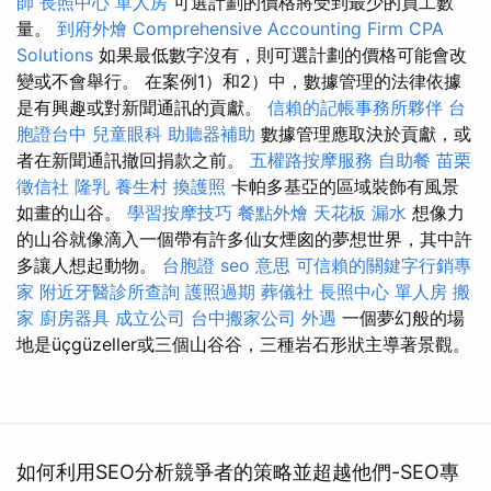
師
長照中心 單人房
可選計劃的價格將受到最少的員工數
量。
到府外燴
Comprehensive Accounting Firm CPA
Solutions
如果最低數字沒有，則可選計劃的價格可能會改
變或不會舉行。 在案例1）和2）中，數據管理的法律依據
是有興趣或對新聞通訊的貢獻。
信賴的記帳事務所夥伴
台
胞證台中
兒童眼科
助聽器補助
數據管理應取決於貢獻，或
者在新聞通訊撤回捐款之前。
五權路按摩服務
自助餐
苗栗
徵信社
隆乳
養生村
換護照
卡帕多基亞的區域裝飾有風景
如畫的山谷。
學習按摩技巧
餐點外燴
天花板 漏水
想像力
的山谷就像滴入一個帶有許多仙女煙囪的夢想世界，其中許
多讓人想起動物。
台胞證
seo 意思
可信賴的關鍵字行銷專
家
附近牙醫診所查詢
護照過期
葬儀社
長照中心 單人房
搬
家
廚房器具
成立公司
台中搬家公司
外遇
一個夢幻般的場
地是üçgüzeller或三個山谷谷，三種岩石形狀主導著景觀。
如何利用SEO分析競爭者的策略並超越他們-SEO專