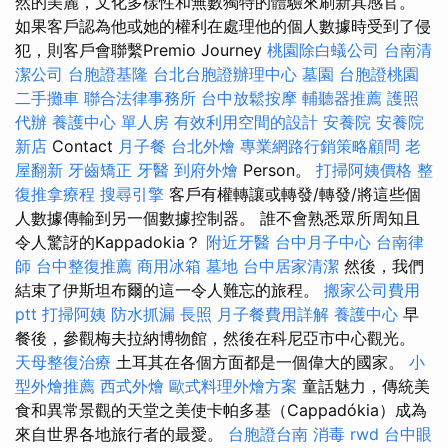
然的美麗，文化多樣性和無數獨特的體驗來刷新其感官。
如果客戶認為他或她的權利在處理他的個人數據時受到了侵
犯，則客戶會聯繫Premio Journey
桃園除白蟻公司
台南清
潔公司
台胞證基隆
台北台胞證辦理中心
墓園
台胞證桃園
二手攤車
聯合法律事務所
台中放鬆按摩
輔聽器推薦
護照
代辦
養護中心 單人房
有效利用空間的設計
安養院
安養院
新店
Contact
月子餐
台北外燴
專業網路行銷策略顧問
老
屋翻新
牙齒矯正
牙醫
到府外燴
Person。
打掃阿姨價格
整
復推拿療程
搜尋引擎
客戶有權轉讓或轉發/轉發/將這些個
人數據傳輸到另一個數據控制器。 誰不會熟悉眾所周知且
令人驚訝的Kappadokia？
附近牙醫
台中月子中心
台南律
師
台中整復推薦
商用冰箱
墓地
台中居家清潔
然後，我們
結束了伊斯坦布爾的這一令人難忘的旅程。
搬家公司費用
ptt
打掃阿姨
防水抓漏
長照
月子餐費用詳解
養護中心
早
餐後，參觀梅夫拉納博物館，然後在科尼亞市中心觀光。
天母整復治療
土耳其在各個方面都是一個偉大的國家。
小
型外燴推薦
西式外燴
歐式料理外燴方案
童話魅力，傳統美
食和異常景觀的天堂之美使卡帕多基（Cappadókia）成為
來自世界各地旅行者的最愛。
台胞證台南
消毒
rwd
台中眼