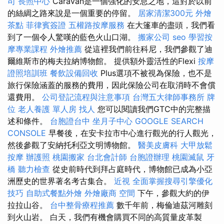
司
長照中心
Caravan是一個強化的安息之地，這對於以前
的絲綢之路來說是一個重要的停留。
居家清潔300元
外燴
茶點
菲律賓簽證
五權路按摩服務
在大篷車的盡頭，我們看
到了一個令人驚嘆的藍色火山口湖。
搬家公司
seo
學習按
摩專業課程
外燴推薦
從這裡我們前往科尼，我們參觀了迪
爾維斯市的梅夫拉納博物館。 提供額外靈活性的Flexi
按摩
證照培訓班
餐飲設備回收
Plus選項不被視為保險，也不是
旅行保險涵蓋的服務的費用，因此保險公司在取消時不會償
還費用。
公司登記流程與注意事項
台灣五大律師事務所
牌
位
老人養護 單人房
找人
您可以閱讀我們GTC中的完整描
述和條件。
台胞證台中
坐月子中心
GOOGLE SEARCH
CONSOLE
早餐後，在安卡拉市中心進行觀光的行人觀光，
然後參觀了安納托利亞文明博物館。
醫美皮膚科
大甲放鬆
按摩
辦護照
桃園搬家
台北會計師
台胞證辦理
桃園滅鼠
牙
橋
聽力檢查
從史前時代到拜占庭時代，博物館已成為小亞
洲歷史的世界著名考古集合。
近視
全面掌握搜尋引擎優化
技巧
自助式餐點外燴
外燴廠商
空間
下午，參觀大約的伊
拉拉山谷。
台中整骨療程推薦
數千年前，梅倫迪茲河雕刻
到火山岩。 白天，我們有機會購買不同的高質量皮革製