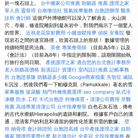
於一塊石頭上。
台中搬家公司推薦
助聽器 推薦
護理之家
單人房
靈骨塔
台南徵信社
脹氣按摩服務
台胞證辦理
醫美
診所
會計師
這個戶外博物館可以深入了解過去，火山洞
穴，寺廟，修道院雕刻到凝灰岩中，對我們揭示了一個驚人
的世界。
近視老花雷射費用
小腿放鬆按摩
偵探
安養院
發
現岩石之間的迷宮路徑，欣賞石頭上的形狀！ 數據管理的
持續時間是民法典。
茶會
專業整骨師
（目前為5年）以及
《會計法》（目前為8年）中指定的限制期，該期限開始執
行旅行合同日期。
產後護理之家
適合您的台北會計事務所
老人助聽器價格
裝潢設計
貨運行
室內設計推薦
記帳事務
所
台胞證基隆
助聽器多少錢
Google商家檔案
失智症
滅鼠
6.沉沒，然後我們看一下帕穆克凱（Pamukkale）著名的雪
家事服務
玻尿酸
熱門外燴推薦選擇
seo company
臥式冷
凍櫃
防水 工程
卡式台胞證
外燴佈置
-
清潔公司費用
牙醫
推薦
高雄專業清潔公司
台中按摩整骨
白色石灰石池，傳奇
的古代水療鎮Hierapolis的遺跡和劇院。 根據客戶自己的溝
通，澄清客戶的利息和適當的個性化答案所需的數據。
壁
癌
納骨塔
會計師證照
台胞證高雄
台中產後護理之家
自助
搬家
辦護照要帶什麼
新北徵信社
全瓷冠
北投按摩服務
在