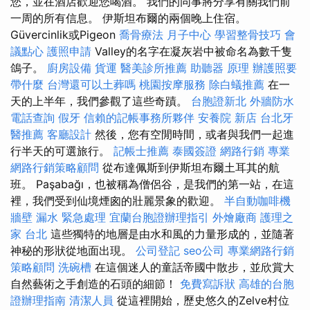
您，並在酒店歡迎您喝酒。 我們的同事將分享有關我們前
一周的所有信息。 伊斯坦布爾的兩個晚上住宿。
Güvercinlik或Pigeon
喬骨療法
月子中心
學習整骨技巧
會
議點心
護照申請
Valley的名字在凝灰岩中被命名為數千隻
鴿子。
廚房設備
貨運
醫美診所推薦
助聽器 原理
辦護照要
帶什麼
台灣還可以土葬嗎
桃園按摩服務
除白蟻推薦
在一
天的上半年，我們參觀了這些奇蹟。
台胞證新北
外牆防水
電話查詢
假牙
信賴的記帳事務所夥伴
安養院 新店
台北牙
醫推薦
客廳設計
然後，您有空閒時間，或者與我們一起進
行半天的可選旅行。
記帳士推薦
泰國簽證
網路行銷
專業
網路行銷策略顧問
從布達佩斯到伊斯坦布爾土耳其的航
班。 Paşabağı，也被稱為僧侶谷，是我們的第一站，在這
裡，我們受到仙境煙囪的壯麗景象的歡迎。
半自動咖啡機
牆壁 漏水 緊急處理
宜蘭台胞證辦理指引
外燴廠商
護理之
家 台北
這些獨特的地層是由水和風的力量形成的，並隨著
神秘的形狀從地面出現。
公司登記
seo公司
專業網路行銷
策略顧問
洗碗槽
在這個迷人的童話帝國中散步，並欣賞大
自然藝術之手創造的石頭的細節！
免費寫訴狀
高雄的台胞
證辦理指南
清潔人員
從這裡開始，歷史悠久的Zelve村位