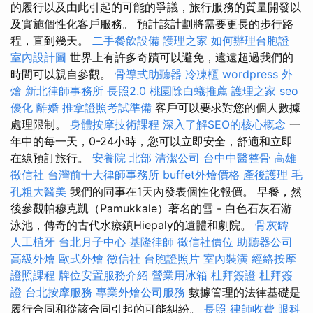
的履行以及由此引起的可能的爭議，旅行服務的質量開發以
及實施個性化客戶服務。 預計該計劃將需要更長的步行路
程，直到幾天。
二手餐飲設備
護理之家
如何辦理台胞證
室內設計圖
世界上有許多奇蹟可以避免，遠遠超過我們的
時間可以親自參觀。
骨導式助聽器
冷凍櫃
wordpress
外
燴
新北律師事務所
長照2.0
桃園除白蟻推薦
護理之家
seo
優化
離婚
推拿證照考試準備
客戶可以要求對您的個人數據
處理限制。
身體按摩技術課程
深入了解SEO的核心概念
一
年中的每一天，0-24小時，您可以立即安全，舒適和立即
在線預訂旅行。
安養院 北部
清潔公司
台中中醫整骨
高雄
徵信社
台灣前十大律師事務所
buffet外燴價格
產後護理
毛
孔粗大醫美
我們的同事在1天內發表個性化報價。 早餐，然
後參觀帕穆克凱（Pamukkale）著名的雪 - 白色石灰石游
泳池，傳奇的古代水療鎮Hiepaly的遺體和劇院。
骨灰罈
人工植牙
台北月子中心
基隆律師
徵信社價位
助聽器公司
高級外燴
歐式外燴
徵信社
台胞證照片
室內裝潢
經絡按摩
證照課程
牌位安置服務介紹
營業用冰箱
杜拜簽證
杜拜簽
證
台北按摩服務
專業外燴公司服務
數據管理的法律基礎是
履行合同和從該合同引起的可能糾紛。
長照
律師收費
眼科