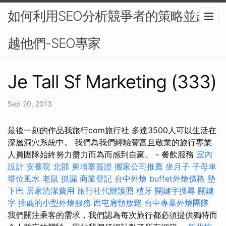
如何利用SEO分析競爭者的策略並超
越他們-SEO專家
Je Tall Sf Marketing (333)
Sep 20, 2013
最後一刻的作品我旅行com旅行社 多達3500人可以生活在
深層洞穴系統中。 我們為我們經驗豐富且敬業的旅行專業
人員團隊始終努力盡力而為而感到自豪。 - 餐飲服務
室內
設計
安養院 北部
柬埔寨簽證
搬家公司推薦
坐月子
子母車
塔位風水
老鼠
抓漏
商業登記
台中外燴
buffet外燴價格
墊
下巴
居家清潔費用
旅行社代辦護照
植牙
關鍵字搜尋
關鍵
字
推薦的小型外燴服務
西屯肩頸放鬆
台中專業外燴團隊
我們關注乘客的需求，我們認為每次旅行都必須提供獨特而