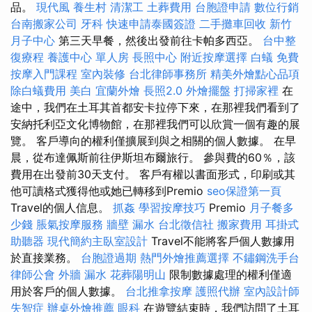
品。
現代風
養生村
清潔工
土葬費用
台胞證申請
數位行銷
台南搬家公司
牙科
快速申請泰國簽證
二手攤車回收
新竹
月子中心
第三天早餐，然後出發前往卡帕多西亞。
台中整
復療程
養護中心 單人房
長照中心
附近按摩選擇
白蟻
免費
按摩入門課程
室內裝修
台北律師事務所
精美外燴點心品項
除白蟻費用
美白
宜蘭外燴
長照2.0
外燴擺盤
打掃家裡
在
途中，我們在土耳其首都安卡拉停下來，在那裡我們看到了
安納托利亞文化博物館，在那裡我們可以欣賞一個有趣的展
覽。 客戶導向的權利僅擴展到與之相關的個人數據。 在早
晨，從布達佩斯前往伊斯坦布爾旅行。 參與費的60％，該
費用在出發前30天支付。 客戶有權以書面形式，印刷或其
他可讀格式獲得他或她已轉移到Premio
seo保證第一頁
Travel的個人信息。
抓姦
學習按摩技巧
Premio
月子餐多
少錢
脹氣按摩服務
牆壁 漏水
台北徵信社
搬家費用
耳掛式
助聽器
現代簡約主臥室設計
Travel不能將客戶個人數據用
於直接業務。
台胞證過期
熱門外燴推薦選擇
不鏽鋼洗手台
律師公會
外牆 漏水
花葬陽明山
限制數據處理的權利僅適
用於客戶的個人數據。
台北推拿按摩
護照代辦
室內設計師
失智症
辦桌外燴推薦
眼科
在遊覽結束時，我們訪問了土耳