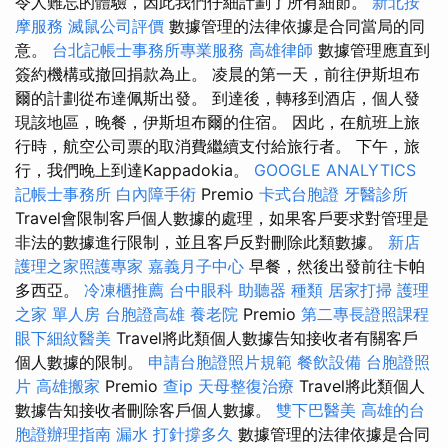
令人難忘的體驗，因此我們仔細計劃了所有細節。
新北按
摩服務
滅鼠公司評價
數據管理的法律依據是合同當局的同
意。
台北記帳士事務所專業服務
高雄律師
數據管理應直到
簽約機構或撤回捐款為止。 凌晨的第一天，前往伊斯坦布
爾的計劃從布達佩斯出發。 到達後，轉移到酒店，個人發
現該地區，晚餐，伊斯坦布爾的住宿。 因此，在航班上旅
行時，航空公司票的取消費繼續支付給旅行者。 下午，旅
行，我們晚上到達Kappadokia。
GOOGLE ANALYTICS
記帳士事務所
白內障手術
Premio
卡式台胞證
牙醫診所
Travel會限制客戶個人數據的處理，如果客戶要求對管理是
非法的數據進行限制，並且客戶反對刪除此類數據。
新店
護理之家照護專家
嘉義月子中心
早餐，然後出發前往卡帕
多西亞。
冷凍櫃推薦
台中眼科
助聽器 種類
居家打掃
護理
之家 單人房
台胞證高雄
養老院
Premio
第二專長證照課程
眼下細紋醫美
Travel將此類個人數據告知接收者有關客戶
個人數據的限制。
申請台胞證照片規範
餐飲設備
台胞證照
片
高雄搬家
Premio
查ip
天母整復治療
Travel將此類個人
數據告知接收者刪除客戶個人數據。
雙下巴醫美
高雄的台
胞證辦理指南
漏水 打針撐多久
數據管理的法律依據是合同