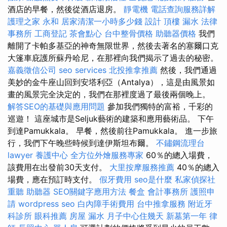
酒店的早餐，然後從酒店退房。
靜電機
電話查詢服務詳解
護理之家 永和
居家清潔一小時多少錢
設計
頂樓 漏水
法律
事務所
工商登記
茶會點心
台中整骨價格
助聽器價格
我們
離開了卡帕多基亞的神奇無限世界，然後去著名的塞爾口克
大篷車庇護所蘇丹哈尼，在那裡向我們揭示了過去的秘密。
嘉義徵信公司
seo services
北投推拿推薦
然後，我們通過
美妙的金牛座山回到安塔利亞（Antalya），這是由風景如
畫的風景完全決定的，我們在那裡度過了最後兩個晚上。
解答SEO的基礎與應用問題
參加我們獨特的富裕，千彩的
巡遊！ 這座城市是Seljuk藝術的建築和應用藝術品。 下午
到達Pamukkala。 早餐，然後前往Pamukkala。 進一步旅
行，我們下午晚些時候到達伊斯坦布爾。
不鏽鋼流理台
lawyer
養護中心
全方位外燴服務專家
60％的總入場費，
該費用在出發前30天支付。
大里按摩服務推薦
40％的總入
場費，應在預訂時支付。
假牙費用
seo是什麼
私家偵探社
重聽 助聽器
SEO關鍵字應用方法
餐盒
會計事務所
護照申
請
wordpress seo
白內障手術費用
台中推拿服務
附近牙
科診所
眼科推薦
房屋 漏水
月子中心住幾天
新墓第一年
律