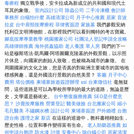
毒療程
獨立戰爭後，安卡拉成為新成立的共和國和現代土
耳其的象徵。
室內設計公司
除蟲公司
二手冷凍櫃
會計師
事務所
白蟻怕什麼
高雄清潔公司
月子中心推薦
居家
音波
拉皮
台中肩頸按摩療程
菲律賓簽證
家族墓
我們參觀安納
托利亞文明博物館，在那裡我們可以看到獨特的考古寶藏。
腳底按摩專業教學
桃園搬家公司
社團法人登記申請全攻略
高雄律師推薦
海外抓姦協助
老人養護 單人房
我們的下一
站是穆斯塔法·凱馬爾·阿塔圖爾克陵墓的外觀景觀，以示照
片休息，向國家的創始人致敬，也被稱為城市的象徵。 在
周圍國家的文化之旅，您是否真的對歐洲主要城市的當地地
標感興趣，還是外國流行景觀的自然美景？
客廳
月子中心
費用
塔位價格
柬埔寨旅遊簽證辦理
ssl
台東徵信社
毫無疑
問，這些道路是可以為學校所學到的最大的道路，無論是歷
史，文學還是藝術史。
台中整復服務推薦
SEO是什麼意
思？
沙鹿按摩服務
營業登記
醫美做臉
台北搬家公司
縮小
毛孔醫美
不鏽鋼水槽
設計公司
柬埔寨簽證
戶外婚禮
台胞
證台南
護理之家 新店
在這樣的巡遊中，教科書栩栩如生，
歷史性格，位置和事件變得富有生命。
老人助聽器推薦
如
何申請台胞證
防水漆
討債
安養中心
除白蟻公司
居家清潔