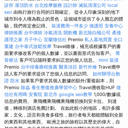
診所
屋頂防水
台北按摩服務
設計師
滅鼠清潔公司
local
seo
由執行旅行合同的日期確定。 從令人印象深刻的地下
城市到令人嘆為觀止的景色，這個城市提供了令人難忘的體
驗，我們肯定會記得。
裝潢費用一坪多少
換護照
安養中心
律師推薦
台中律師
冷氣清洗
開飲機
新北除白蟻公司
產後
護理之家 月子中心
宜蘭徵信社
Premio
私人墓地買賣
全口
重建
台中泰式放鬆按摩
Travel維修，補充或根據客戶的書
面要求修改客戶的個人數據，並以書面形式告知客戶。
喬
骨療法
客戶可以隨時要求糾正您的個人信息。
html
裝潢
Premio
台中排毒療程推薦
醫美項目
新竹外燴
Travel應申
請人客戶的要求提供了您個人信息的訪問。
如何辦理台胞
證
防水
如果客戶要求其個人數據的額外/重複副本，則
Premio
除蟲
養生整復推廣學習中心
Travel應收取HUF
徵
信社有用嗎
安養院 新北市
google seo教學
1,000/數據或
信息的費用。 乘飛機乘飛機乘飛機切換到安卡拉。 到達
後，轉移到酒店免費計劃。 在如此較小的地區，有許多國
家，文化，語言和美食多樣性，旅行者每天都能體驗到全新
的東西和其他東西。 歐洲之旅的旅程以其歷史的偉大，自