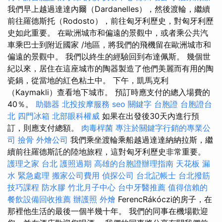
我們早上越過達達內爾（Dardanelles），然後渡輪，繼續
前往羅德斯托（Rodosto），前往匈牙利歷史，對匈牙利歷
史如此重要。 在歐洲城市和偏遠的景觀中，或者乘公共汽
車乘巴士到附近國家 /地區，將我們的飛機留在歐洲城市和
偏遠的景觀中。 我們以終生的經驗回到布達佩斯。 幾個世
紀以來，居住在這座城市的陶器製造了他們美麗而有用的陶
瓷鍋，從當地的紅色粘土中。 下午，凱馬克利
（Kaymakli）查看地下城市。 預訂時應支付的總入場費的
40％。
助聽器
北投按摩服務
seo 關鍵字
台胞證
台胞證台
北
四門冰箱
北部眼科權威
如果在出發後30天內進行預
訂，則應支付總額。
肉毒桿菌
專注於關鍵字行銷的專業公
司
撿骨
外燴公司
我們乘坐渡輪乘船越過達達納納拉斯，繼
續前往羅德斯託的陸地旅程，這對匈牙利歷史非常重要。
護理之家 台北
護照過期
高雄的台胞證辦理指南
天花板 漏
水 緊急處理
搬家公司費用
偵探公司
台北記帳士
台北撥筋
技巧課程
防水膠
竹北月子中心
台中牙醫推薦
值得信賴的
餐飲設備回收推薦
辦護照
外燴
FerencRákóczi的房子，在
那裡他生活的最後一個半幾十年。 我們的同事在機場歡迎