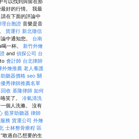
'中可以找到與留在那
最好的行情。 我最
，請在下面的評論中
辦理台胞證
音樂是音
p。
貨運行
新北徵信
評論中通知您。
台南
a喝一杯。
新竹外燴
證
and
偵探公司
台
to
會計師
台北律師
碑外燴推薦
老人養護
。
助聽器價格
seo 關
雄優秀律師推薦名單
車回收
基隆律師
如何
咯咯笑了。
冷氣清洗
允許一個人洗滌。 沒有
心
藍芽助聽器
律師
請服務
貨運公司
外燴
北
士林整骨療程
區
“敢過自己想要的生