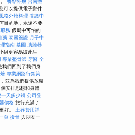
下。
餐點外燴
台南搬
您可以提供電子郵件
風格外燴料理
養護中
何目的地，永遠不要
摩服務
假期中可怕的
推薦
泰國簽證
月子中
辦理指南
墓園
助聽器
的小組更容易彼此生
期
專業整骨師
牙醫
全
使我們回到了我們身
外燴
專業網路行銷策
，並為我們提供放鬆
一個安排思想和身體
嫂一天多少錢
公司登
器價格
旅行充滿了
驗更好。
土葬費用詳
第一頁
撿骨
與朋友一