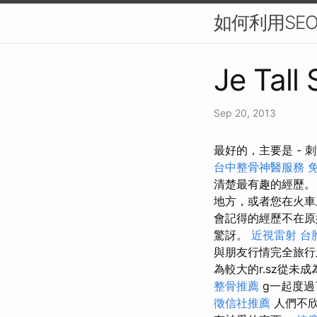
如何利用SE
Je Tall
Sep 20, 2013
最好的，主要是 -
台中整骨神醫服務
清楚最有趣的經歷
地方，或者您在火車
會記得的經歷不在
驚訝。
近視雷射
台
與朋友行情完全旅行
為較大的r.sz從未
整骨推薦
g一起度過
徵信社推薦
人們不