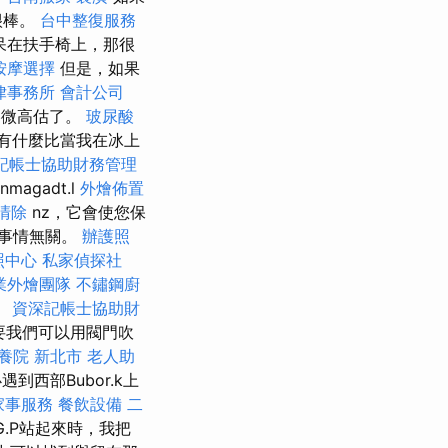
很棒。
台中整復服務
呆在扶手椅上，那很
按摩選擇
但是，如果
律事務所
會計公司
略微高估了。
玻尿酸
有什麼比當我在冰上
記帳士協助財務管理
magadt.l
外燴佈置
清除
nz，它會使您保
任何事情無關。
辦護照
照中心
私家偵探社
業外燴團隊
不鏽鋼廚
。
資深記帳士協助財
要我們可以用閥門吹
養院 新北市
老人助
西部Bubor.k上
家事服務
餐飲設備
二
G.P站起來時，我把