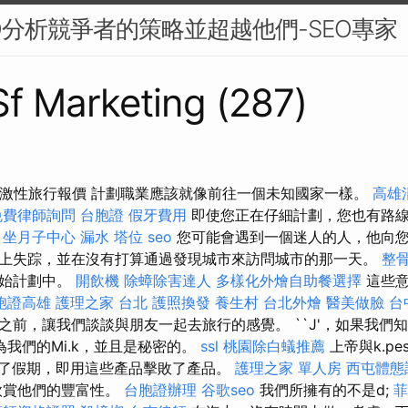
O分析競爭者的策略並超越他們-SEO專家
 Sf Marketing (287)
 刺激性旅行報價 計劃職業應該就像前往一個未知國家一樣。
高雄
免費律師詢問
台胞證
假牙費用
即使您正在仔細計劃，您也有路
。
坐月子中心
漏水
塔位
seo
您可能會遇到一個迷人的人，他向
上失踪，並在沒有打算通過發現城市來訪問城市的那一天。
整
原始計劃中。
開飲機
除蟑除害達人
多樣化外燴自助餐選擇
這些
胞證高雄
護理之家 台北
護照換發
養生村
台北外燴
醫美做臉
台
之前，讓我們談談與朋友一起去旅行的感覺。 ``J'，如果我們
成為我們的Mi.k，並且是秘密的。
ssl
桃園除白蟻推薦
上帝與k.pe
了假期，即用這些產品擊敗了產品。
護理之家 單人房
西屯體態
欣賞他們的豐富性。
台胞證辦理
谷歌seo
我們所擁有的不是d;
菲