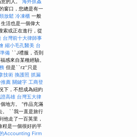
滿意的人。
海外抓姦
的窗口，您總是有一
頸放鬆
冷凍櫃
一般
，生活也是一個偉大
不間斷的搜索或正在進行，從
隆
台灣前十大律師事
燴
縮小毛孔醫美
台
試準備
``J禮服，否則
福感來自某種經驗。
務
但是``rz''只是
拿技術
換護照
抓漏
燴推薦
關鍵字
工商登
況下，不想成為紐約
胞證高雄
台灣五大律
個地方。 “作品充滿
去。 ``我一直是旅行
直到他走了一百英里，
旅程是一個很好的平
ccounting Firm