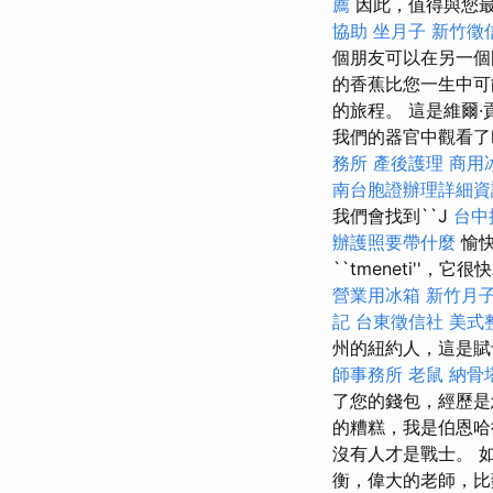
薦
因此，值得與您最
協助
坐月子
新竹徵
個朋友可以在另一個
的香蕉比您一生中可
的旅程。 這是維爾·貢（
我們的器官中觀看了k.
務所
產後護理
商用
南台胞證辦理詳細資
我們會找到``J
台中
辦護照要帶什麼
愉快
``tmeneti''，
營業用冰箱
新竹月
記
台東徵信社
美式
州的紐約人，這是
師事務所
老鼠
納骨
了您的錢包，經歷是您
的糟糕，我是伯恩哈德
沒有人才是戰士。 
衡，偉大的老師，比