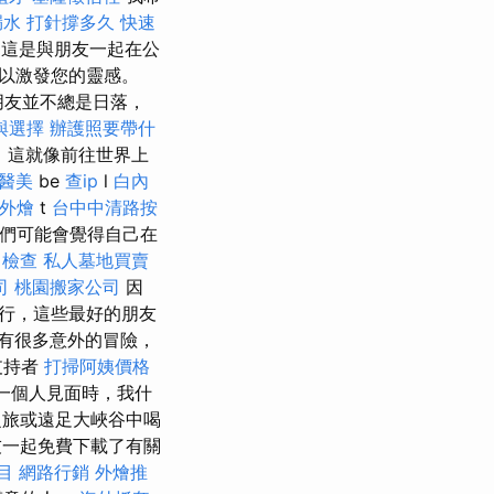
漏水 打針撐多久
快速
這是與朋友一起在公
以激發您的靈感。
朋友並不總是日落，
與選擇
辦護照要帶什
 這就像前往世界上
醫美
be
查ip
l
白內
外燴
t
台中中清路按
我們可能會覺得自己在
力檢查
私人墓地買賣
司
桃園搬家公司
因
行，這些最好的朋友
有很多意外的冒險，
支持者
打掃阿姨價格
我一個人見面時，我什
旅或遠足大峽谷中喝
一起免費下載了有關
目
網路行銷
外燴推