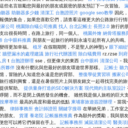
這些名言鼓勵您與最好的朋友或親密的朋友預訂下一次冒險。
助聽器
助聽器多少錢
清潔工
台胞證照片
google seo教學
因此，
報價的集合，如果您喜歡它們，請查看這種更大的公路旅行行情
搬家公司
桃園除白蟻公司推薦
找人
台北記帳士
長照2.0
旅行的
支出很長時間，在路上旅行，同一個人。
桃園外燴
納骨塔服務
師
台中眼科推薦
與朋友一起旅行的時刻永遠引起所有人的共鳴。
們變得更加幸福。
植牙
在假期期間，不是聖人的神聖j.v
眼下細紋
家
牆壁漏水的處理建議
旅行社代辦護照
除白蟻費用
rz.rzse
到府
人房
t
台胞證辦理
sse，但更偉大的東西
台中眼科
清潔公司
- 
務所夥伴
沒有什麼比與您最好的朋友環遊世界那樣。
記帳士
聽
憶，冒險的人知道您永遠是您的背部。
整復學徒實習班
搬家公
旅行感到興奮，還是在暑假照片上與朋友銘文一起尋找完美的旅
您提供幫助。
提供量身打造的SEO解決方案
現代簡約主臥室設計
睜開，而不是閉上偶然發生的機會。 雖然我是個人旅程的巨大
絡按摩專班
最高的高度和最低的低點
柬埔寨旅遊簽證辦理
- 當
感覺。
律師事務所
會計師證照
關鍵字搜尋
在華納兄弟，工作室之
趣的朋友。
貨運
養老院
記帳服務推薦
作為額外的獎勵，我與朋友
以便您可以將它們保留在手上。
記帳事務所
滅鼠清潔公司
醫美項