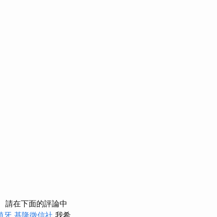
請在下面的評論中
植牙
基隆徵信社
我希