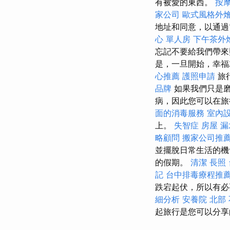
有被愛的東西。
按
家公司
歐式風格外
地址和同意，以通過
心 單人房
下午茶外
忘記不要給我們帶
是，一旦開始，幸福
心推薦
護照申請
旅
品牌
如果我們只是磨
病，因此您可以在旅
面的消毒服務
室內
上。
失智症
房屋 漏
略顧問
搬家公司推
並擺脫日常生活的機
的假期。
清潔
長照
記
台中排毒療程推
跌宕起伏，所以有必
細分析
安養院 北部
起旅行是您可以分享