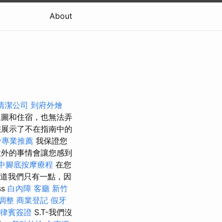
About
清潔公司
到府外燴
線圖和住宿，也無法弄
您展示了不在指南中的
骨專業推薦
我保證您
意外的事情會讓您感到
中腳底按摩療程
在您
知道我們只有一點，因
ss
白內障
客廳
新竹
調整
商業登記
假牙
律賓簽證
S.T-我們沒