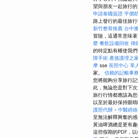
望與朋友一起旅行的
申請泰國簽證
平價
路上發行的最佳旅行
新竹整骨推薦
台中
冒險，這通常意味著
麼
餐飲設備回收
律
的特定點有權使我
障手術
產後護理之
摩
sse
長照中心 單
家。
信賴的記帳事
您將能夠分享旅行記
此，無論您是對下次
旅行行情都應該為
以至於最好保持眼睛
護照代辦
-
中醫經
至無法解釋興奮的
黃油啤酒總是更有
這些假期的PDF，