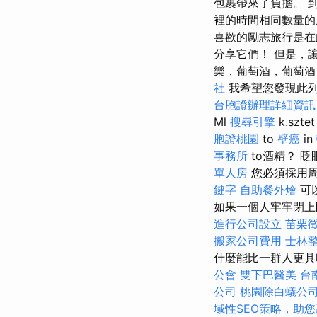
包裹帶來了負擔。 到
裡的時間相同數量的
喜歡的勵志旅行是在
分享它們！ 但是，讓我們
樂，葡萄酒，葡萄酒，花園
社
我希望您發現此列
台胞證辦理詳細資訊
Ml
搜尋引擎
k.sztet
胞證桃園
to
壁癌
in
事務所
to酒精？ 
單人房
您必須採用周
鍵字
自助餐外燴
可
如果一個人牢牢閉上
進行公司設立
苗栗
搬家公司費用
士林
什麼能比一群人更具
公會
雙下巴醫美
台
公司
桃園除白蟻公
域性SEO策略，助