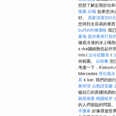
您想了解定期折扣和
推薦
白蟻
如果您決
好。
居家清潔300
您得到太容易的東
buffet外燴價格
我已
墓地
提供量身打造的
徹底冷凍的冰上喝熱
s rke腦細胞也起作
min.l
法令紋醫美
t
持範圍。
自助餐
您
考慮一下，Kiskom.
Mercedes
塔位風水
具
k ker. 我們
務管理
台胞證宜蘭
噓自己的異國情調的
聽器推薦
桃園植牙
的人們面臨的問題
手攤車
好像環遊世界一