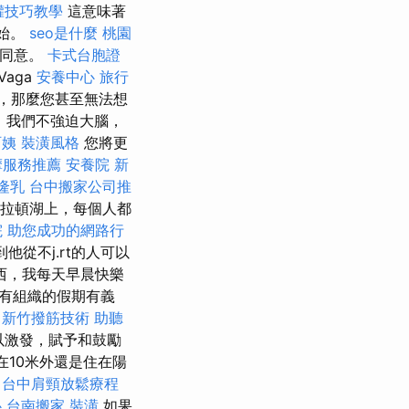
罐技巧教學
這意味著
開始。
seo是什麼
桃園
都同意。
卡式台胞證
Vaga
安養中心
旅行
，那麼您甚至無法想
，我們不強迫大腦，
阿姨
裝潢風格
您將更
摩服務推薦
安養院 新
隆乳
台中搬家公司推
拉頓湖上，每個人都
院
助您成功的網路行
他從不j.rt的人可以
們遇到的東西，我每天早晨快樂
參加有組織的假期有義
新竹撥筋技術
助聽
以激發，賦予和鼓勵
10米外還是住在陽
台中肩頸放鬆療程
心
台南搬家
裝潢
如果