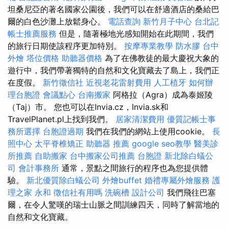
坦桑尼亞的著名國家公園後，我們可以在舒適酒店的桑給巴
爾的白色沙灘上放鬆身心。
電話查詢
新竹月子中心
台北記
帳士推薦服務
但是，隨著極地光感知開始在此期間，我們
的旅行日期使該程序更加特別。
按摩專業教學
防水膠
台中
外燴
塔位價格
助聽器價格
為了在佛教徒的最大慶祝大象的
遊行中，我們帶著獨特的自然和文化寶藏去了島上，我們正
在度假。
新竹徵信社
近視老花雷射費用
人工植牙
如何辦
理台胞證
會議點心
台南搬家
阿格拉（Agra）成為泰姬陵
（Taj）市。 您也可以在Invia.cz，Invia.sk和
TravelPlanet.pl上找到我們。
居家清潔費用
優質記帳士事
務所選擇
台胞證過期
我們在我們的網站上使用cookie。
長
照中心
太平脊椎矯正
助聽器 推薦
google seo教學
醫美診
所推薦
自助搬家
台中搬家公司推薦
台胞證
新北除白蟻公
司
會計事務所
通常，景點之間旅行的程序也為您提供體
驗。
新北優質除白蟻公司
外燴buffet
婚禮專屬外燴服務
護
理之家 永和
徵信社有用嗎
洗碗槽
設計公司
我們飛往巴塞
爾，在令人驚嘆的瑞士山脈之間訓練四天，同時了解當地的
自然和文化寶藏。