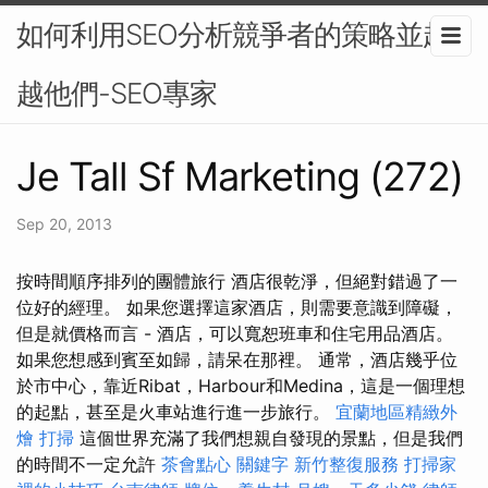
如何利用SEO分析競爭者的策略並超
越他們-SEO專家
Je Tall Sf Marketing (272)
Sep 20, 2013
按時間順序排列的團體旅行 酒店很乾淨，但絕對錯過了一
位好的經理。 如果您選擇這家酒店，則需要意識到障礙，
但是就價格而言 - 酒店，可以寬恕班車和住宅用品酒店。
如果您想感到賓至如歸，請呆在那裡。 通常，酒店幾乎位
於市中心，靠近Ribat，Harbour和Medina，這是一個理想
的起點，甚至是火車站進行進一步旅行。
宜蘭地區精緻外
燴
打掃
這個世界充滿了我們想親自發現的景點，但是我們
的時間不一定允許
茶會點心
關鍵字
新竹整復服務
打掃家