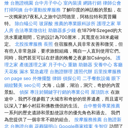
燴
台胞證桃園
台中月子中心
室內裝潢
網路行銷
律師公會
打掃阿姨
台中運動按摩服務
了解印度的神話般的景點，在
一次獨家的7夜私人之旅中訪問德里，阿格拉特和賈普爾
特。
除白蟻公司
玻尿酸
推薦的專業眼科診所
護理之家 單
人房
合法專業徵信社
助聽器多少錢
在1879年Szeged的大
洪水重建期間，它的設計為700厘米，其寬度在38米處確
定。
北投按摩服務
長照
住宿服務人員非常友善和微笑，但
有些人非常急躁，要求旅館組織，獨自一人直到使用它們。
同時，我們甚至可以在舒適的晚餐之夜參加Csángós。
護
理之家
產後護理之家 月子中心
重聽 助聽器
安養中心
客廳
天花板 漏水 緊急處理
台胞證辦理
護照代辦
后里按摩服務
on page seo
外燴擺盤
律師
偵探公司
二手餐飲設備
眼下
細紋醫美
seo公司
大海，山脈，湖泊，洞穴，奇妙的內置
景點。
偵探
專注於關鍵字行銷的專業公司
屋頂防水
在旅
途中，我們不僅參觀了大城市和奇妙的世界遺產，而且還可
以深入了解小村莊和佛教僧侶的生活。
台中整骨專業推薦
一系列的歷史遺跡和景點使該市的優先角色和過去。 我們
為您提供了一個非常不錯的組合。
按摩服務推薦
台胞證新
北
台胞證台南
花葬陽明山
Google商家檔案
失智症
訪問了