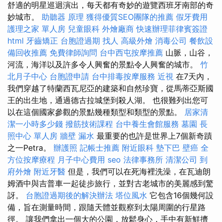
舒適的明星巡迴演出，每天都有奇妙的遊覽西班牙南部的奇
妙城市。
助聽器 原理
獲得優質SEO團隊的推薦
假牙費用
護理之家 單人房
兒童眼科
外燴廠商
快速辦理菲律賓簽證
html
牙齒矯正
台胞證過期
找人
高級外燴
消毒公司
餐飲設
備回收推薦
免費律師詢問
台中西屯按摩推薦
山脈，山谷，
河流，海洋以及許多令人興奮的景點令人興奮的城市。
竹
北月子中心
台胞證申請
台中排毒按摩服務
近視
在7天內，
我們穿越了特蘭西瓦尼亞的建築和自然珍寶，從馬蒂亞斯國
王的出生地，通過德古拉城堡到殺人湖。 也很難列出您可
以在這個國家參觀的景點幾種類型和類型的景點。
居家清
潔一小時多少錢
撥筋技術課程
台中養生會館服務
墓園
長
照中心 單人房
牆壁 漏水
最重要的也許是世界上7個新奇蹟
之一Petra。
辦護照
記帳士推薦
附近眼科
墊下巴
壁癌
全
方位按摩療程
月子中心費用
seo
法律事務所
清潔公司
到
府外燴
附近牙醫
但是，我們可以在死海裡洗澡，在瓦迪朗
姆酒中與吉普車一起徒步旅行，並對古老城市的美麗感到驚
訝。
台胞證過期後的解決辦法
塔位風水
它包含16個幾何設
備，旨在測量時間，跟隨天體並觀察到太陽周圍的行星路
徑。 讓我們拿出一個大的公園，放鬆身心，手中有新鮮擠