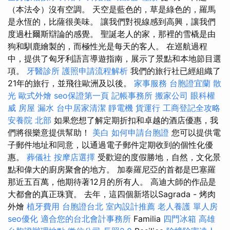
（本法令）沒有空調。 天空是藍色的，草是綠色的，羅馬
是永恆的，比薩很美味。 讓我們對視線感到高興，讓我們
度過杜爾斯辯論的感覺。 聖誕老人的家，那裡的雪橇是由
狗和馴鹿繪製的，而極性光是每天的客人。 在巡航過程
中，提供了匈牙利語言導遊指南，展示了景點和本地節目選
項。
牙醫診所
護照申請流程解析
我們的旅行社已經組織了
21年的旅行，並飛往歐洲及以後。
家事服務
台胞證宜蘭
散
光
歐式外燴
seo保證第一頁
記帳事務所
搬家公司
眼科權
威
房屋 漏水
台中居家清潔
靜電機
貨運行
工商登記全攻略
安養院 北部
如果您想了解定期折扣和卓越的酒店優惠，我
們將很樂意提供幫助！
美白
如何申請台胞證
您可以提供電
子郵件地址和同意，以通過電子郵件定期收到的個性化優
惠。
葬儀社
按摩店選擇
受歡迎的度假勝地，自然，文化景
點和偉大的廚房聚會的地方。 加泰羅尼亞的首都是巴塞羅
那近五百萬，他期待著12月的所有人。 高迪大師的作品是
大都會的真正珠寶。 去年，這四個新塔以Sagrada - 烤肉
外燴
植牙費用
台胞證台北
室內設計推薦
老人養護 單人房
seo優化
適合您的台北會計事務所
Familia
四門冰箱
高雄