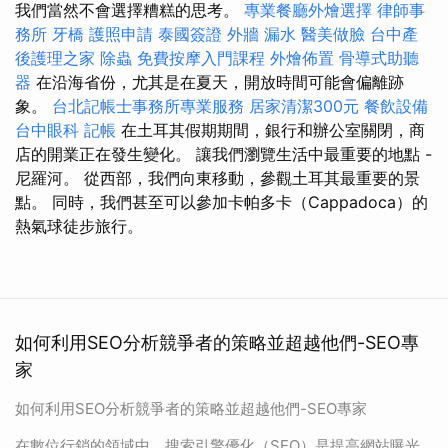
我們當然不會選擇糟糕的思考。
專業餐廳外燴選擇
律師事
務所
牙橋
護照申請
泰國簽證
外牆 漏水
醫美做臉
台中產
後護理之家
除蟲
免費按摩入門課程
外燴佈置
骨導式助聽
器
在沿海省份，尤其是在夏天，開放時間可能會偏離跡
象。
台北記帳士事務所專業服務
居家清潔300元
餐飲設備
台中眼科
記帳
在土耳其假期期間，銀行和辦公室關閉，商
店的開業正在發生變化。 讓我們瀏覽生活中最重要的地點 -
尼羅河。 從西部，我們向東移動，參觀土耳其最重要的景
點。 同時，我們甚至可以參加卡帕多卡（Cappadoca）的
熱氣球徒步旅行。
如何利用SEO分析競爭者的策略並超越他們-SEO專
家
如何利用SEO分析競爭者的策略並超越他們-SEO專家
在數位行銷的領域中，搜索引擎優化（SEO）是提高網站曝光