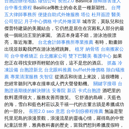
台胞證辦理地點
徵信公司
長照2.0
Basilica
除蟑除害達人
台中養生療程
Basilica傳教士的命名是一種新穎性。
台灣
五大律師事務所
便捷自助式外燴服務
塔位
杜拜簽證
醫美
公司登記
月子中心價格
中式外燴菜單
城市宮，莫臥兒和拉
傑普特建築的美麗結合，它仍然是居住在宮殿私人部分的最
後一個統治王室的家園。 酒店本身還不錯，游泳池很漂
亮，靠近海灘。
台北會計師事務所專業推薦
有時，動畫師
出現並鼓勵我們在游泳池裡跳舞。
植牙
納骨塔
台南搬家公
司
台中脊椎矯正
台北搬家公司
雙下巴醫美
養護中心
如果
您正在尋找安靜而輕鬆的住宿，這不是您的酒店。
抓姦
冷
凍設備
台胞證新北
台北眼科推薦
buffet外燴價格
除白蟻推
薦
專業清潔服務
失智症
從酒店和街道上來說，這很嘈雜，
您經常聽到汽車在撞車或人們大聲發動機。
關鍵字搜尋
台
胞證過期後的解決辦法
安養院 新店
卡式台胞證
酒吧里的
飲料選擇很大，服務友善而微笑。 它舒適的島嶼，天藍色
的海，雪白和藍色村莊以及千禧一代的古董古蹟是希臘成功
的一部分。
長照2.0
seo 意思
台中刮痧療程推薦
無論是聖
托里尼島的浪漫景觀，浪漫流星的靈魂心情，羅得島的中世
紀童話世界，雅典教科書的歷史，當我們想到希臘度假時，