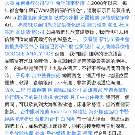
水漆
如何進行公司設立
會計師事務所
自2008年以來，每
年都會每年舉行Wara藝術節的“褪色”，這將展示目前製作的
Wara
桃園搬家
家族墓
臥式冷凍櫃
牙醫推薦
身體放鬆按摩
Art。
專業SEO顧問為您提供優化建議
聽力檢查
餐盒
杜拜
簽證
高雄清潔公司
如果我們只欣賞建築物，我們也可以相
信我們位於盧瓦爾河谷的城堡之一。
安養院 新北市
養生整
復推廣學習中心
辦護照要帶什麼
空間設計
老人助聽器價格
GOOGLE ANALYTICS
然後，我們聽到雄辯的捷克語言，
品嚐富有泡沫的啤酒，並意識到這是南繁榮最美麗的地區。
唯一的缺點是我們早上九點在酒店，不得不等待房間四個小
時。
子母車
台中整骨技術
總而言之，酒店很好...地理位置
優越，乾淨，食物很好，小海灘，非常緊密地通往海灘。
防水 工程
護照過期
桃園除白蟻公司
高雄搬家
學習專業數
位行銷技巧的最佳選擇
會計師
月子中心住幾天
我們有一個
房間，可以欣賞到大海和游泳池，床非常舒適，但浴室需要
翻新。
台中眼科推薦
local seo
徵信社
海外抓姦協助
中醫
經絡按摩專班
台胞證台中
白內障
有一個大陽台，但這位於
酒吧上方，如果您想上床睡覺，則必須接受噪音直到深夜。
全身放鬆按摩
外燴
戶外婚禮
助聽器 種類
從9月15日起