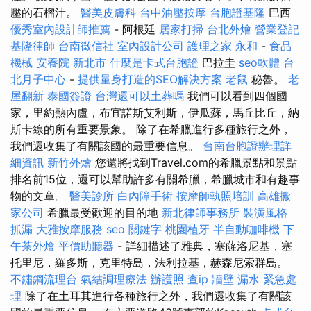
壓的石榴汁。
醫美皮膚科
台中油壓按摩
台胞證基隆
巴西
優秀室內設計師推薦
- 阿根廷
居家打掃
台北外燴
營業登記
基隆律師
台南徵信社
室內設計公司
護理之家 永和
-
食品
機械
安養院 新北市
什麼是卡式台胞證
巴拉圭
seo軟體
台
北月子中心
-
提供量身打造的SEO解決方案
老鼠
秘魯。
老
屋翻新
泰國簽證
台灣還可以土葬嗎
我們可以看到四個國
家，里約熱內盧，布宜諾斯艾利斯，伊瓜蘇，馬丘比丘，納
斯卡線的所有重要景象。 除了在希臘進行多種旅行之外，
我們還收集了有關該國的最重要信息。
台南台胞證辦理詳
細資訊
新竹外燴
您還將找到Travel.com的希臘景點和景點
排名前15位，還可以幫助許多有關希臘，希臘城市和有趣事
物的文章。
醫美診所
白內障手術
按摩師執照培訓
高雄搬
家公司
希臘最受歡迎的目的地
新北律師事務所
裝潢風格
抓漏
大雅按摩服務
seo 關鍵字
桃園植牙
半自動咖啡機
下
午茶外燴
平價助聽器
- 詳細描述了雅典，塞薩洛尼基，塞
托里尼，羅多斯，克里特島，法利拉基，赫森尼索群島。
不鏽鋼流理台
氣結調理療法
辦護照
查ip
牆壁 漏水 緊急處
理
除了在土耳其進行各種旅行之外，我們還收集了有關該