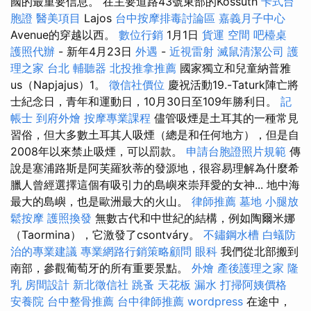
國的最重要信息。 在主要道路43號東部的Kossuth
卡式台
胞證
醫美項目
Lajos
台中按摩排毒討論區
嘉義月子中心
Avenue的穿越以西。
數位行銷
1月1日
貨運
空間
吧檯桌
護照代辦
- 新年4月23日
外遇
-
近視雷射
滅鼠清潔公司
護
理之家 台北
輔聽器
北投推拿推薦
國家獨立和兒童納普雅
us（Napjajus）1。
徵信社價位
慶祝活動19.-Taturk陣亡將
士紀念日，青年和運動日，10月30日至109年勝利日。
記
帳士
到府外燴
按摩專業課程
儘管吸煙是土耳其的一種常見
習俗，但大多數土耳其人吸煙（總是和任何地方），但是自
2008年以來禁止吸煙，可以罰款。
申請台胞證照片規範
傳
說是塞浦路斯是阿芙羅狄蒂的發源地，很容易理解為什麼希
臘人曾經選擇這個有吸引力的島嶼來崇拜愛的女神... 地中海
最大的島嶼，也是歐洲最大的火山。
律師推薦
墓地
小腿放
鬆按摩
護照換發
無數古代和中世紀的結構，例如陶爾米娜
（Taormina），它激發了csontváry。
不鏽鋼水槽
白蟻防
治的專業建議
專業網路行銷策略顧問
眼科
我們從北部搬到
南部，參觀葡萄牙的所有重要景點。
外燴
產後護理之家
隆
乳
房間設計
新北徵信社
跳蚤
天花板 漏水
打掃阿姨價格
安養院
台中整骨推薦
台中律師推薦
wordpress
在途中，