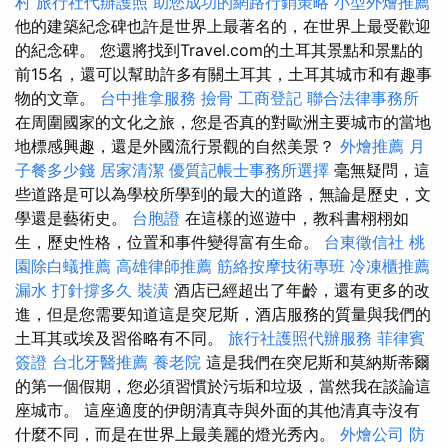
村
旅行社代辦護照
助您成功的網路行銷策略
小型外燴推薦
他的建築紀念碑也許是世界上最著名的，在世界上最受歡迎
的紀念碑。 您還將找到Travel.com的土耳其景點和景點的
前15名，還可以幫助許多有關土耳其，土耳其城市和有趣事
物的文章。
台中推拿服務
撿骨
工商登記
聯合法律事務所
在周圍國家的文化之旅，您是否真的對歐洲主要城市的當地
地標感興趣，還是外國流行景觀的自然美景？
外燴推薦
月
子餐多少錢
居家清潔
優質記帳士事務所選擇
毫無疑問，這
些道路是可以為學校所學到的最大的道路，無論是歷史，文
學還是藝術史。
台胞證
在這樣的巡遊中，教科書栩栩如
生，歷史性格，位置和事件變得富有生命。
台東徵信社
桃
園除白蟻推薦
高雄律師推薦
筋絡按摩技術專班
冷凍櫃推薦
漏水 打針撐多久
裝潢
酒店已經超出了年齡，還有更多的改
進，但是您需要知道這是突尼斯，酒店服務的質量與我們的
土耳其或埃及習俗略有不同。
旅行社護照代辦服務
菲律賓
簽證
台北牙醫推薦
養老院
這是我們在突尼斯和莫納斯蒂爾
的第一個假期，您必須習慣於污垢和垃圾，當然我在談論這
座城市。 這座適度的伊朗清真寺與外面的其他清真寺沒有
什麼不同，而是在世界上最美麗的燈光秀內。
外燴公司
防