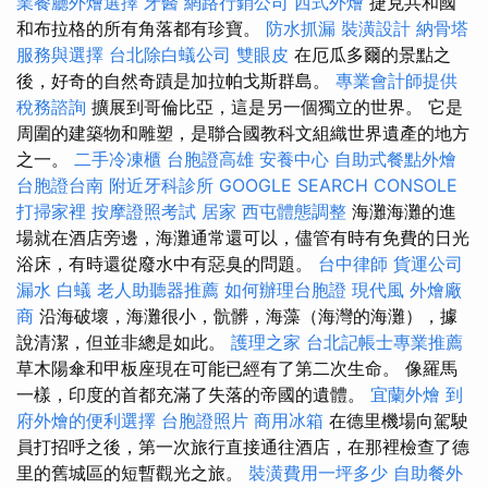
業餐廳外燴選擇
牙醫
網路行銷公司
西式外燴
捷克共和國
和布拉格的所有角落都有珍寶。
防水抓漏
裝潢設計
納骨塔
服務與選擇
台北除白蟻公司
雙眼皮
在厄瓜多爾的景點之
後，好奇的自然奇蹟是加拉帕戈斯群島。
專業會計師提供
稅務諮詢
擴展到哥倫比亞，這是另一個獨立的世界。 它是
周圍的建築物和雕塑，是聯合國教科文組織世界遺產的地方
之一。
二手冷凍櫃
台胞證高雄
安養中心
自助式餐點外燴
台胞證台南
附近牙科診所
GOOGLE SEARCH CONSOLE
打掃家裡
按摩證照考試
居家
西屯體態調整
海灘海灘的進
場就在酒店旁邊，海灘通常還可以，儘管有時有免費的日光
浴床，有時還從廢水中有惡臭的問題。
台中律師
貨運公司
漏水
白蟻
老人助聽器推薦
如何辦理台胞證
現代風
外燴廠
商
沿海破壞，海灘很小，骯髒，海藻（海灣的海灘），據
說清潔，但並非總是如此。
護理之家
台北記帳士專業推薦
草木陽傘和甲板座現在可能已經有了第二次生命。 像羅馬
一樣，印度的首都充滿了失落的帝國的遺體。
宜蘭外燴
到
府外燴的便利選擇
台胞證照片
商用冰箱
在德里機場向駕駛
員打招呼之後，第一次旅行直接通往酒店，在那裡檢查了德
里的舊城區的短暫觀光之旅。
裝潢費用一坪多少
自助餐外