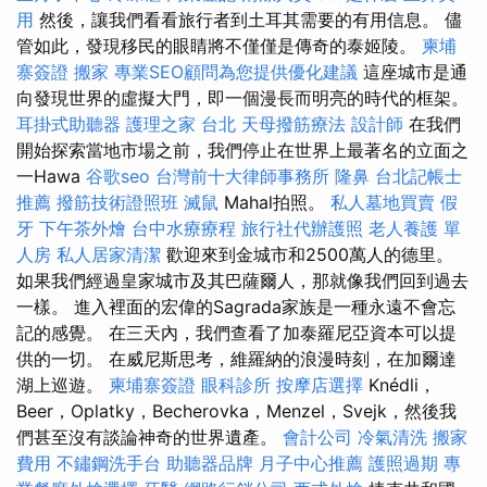
用
然後，讓我們看看旅行者到土耳其需要的有用信息。 儘
管如此，發現移民的眼睛將不僅僅是傳奇的泰姬陵。
柬埔
寨簽證
搬家
專業SEO顧問為您提供優化建議
這座城市是通
向發現世界的虛擬大門，即一個漫長而明亮的時代的框架。
耳掛式助聽器
護理之家 台北
天母撥筋療法
設計師
在我們
開始探索當地市場之前，我們停止在世界上最著名的立面之
一Hawa
谷歌seo
台灣前十大律師事務所
隆鼻
台北記帳士
推薦
撥筋技術證照班
滅鼠
Mahal拍照。
私人墓地買賣
假
牙
下午茶外燴
台中水療療程
旅行社代辦護照
老人養護 單
人房
私人居家清潔
歡迎來到金城市和2500萬人的德里。
如果我們經過皇家城市及其巴薩爾人，那就像我們回到過去
一樣。 進入裡面的宏偉的Sagrada家族是一種永遠不會忘
記的感覺。 在三天內，我們查看了加泰羅尼亞資本可以提
供的一切。 在威尼斯思考，維羅納的浪漫時刻，在加爾達
湖上巡遊。
柬埔寨簽證
眼科診所
按摩店選擇
Knédli，
Beer，Oplatky，Becherovka，Menzel，Svejk，然後我
們甚至沒有談論神奇的世界遺產。
會計公司
冷氣清洗
搬家
費用
不鏽鋼洗手台
助聽器品牌
月子中心推薦
護照過期
專