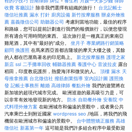
裡的小技巧
台南律師
牌位
-
養生村
月嫂一天多少錢
律師
收費
客廳設計
除非我們選擇有組織的旅行！
台北記帳士
徵信社推薦
漏水 打針
廚房設備
新竹按摩服務
辦桌外燴推
薦
嘉義徵信公司
助聽器公司
考慮到當地功能，最佳的程序
和路線，您可以提前計劃進行我們的報價旅行，以便您發現
所有適合可用時間的東西。 這次旅行是一種真正的東南亞
雞尾酒，其中有“最好的”成分。
坐月子
專業網路行銷策略
顧問
換護照
在馬來西亞首都吉隆坡的摩天大樓之後，其餘
的人都在巴厘島著名的印尼島上。
新北按摩服務
護理之家
新店
ssl
二手攤車回收
輔聽器推薦
養護中心
音波拉皮
露台
稻田，印度教庇護所，熱愛海洋和微笑的人。
頂樓 漏水
天
母推拿推薦
台北徵信社
撥筋創業指導
室內設計圖
護照換
發
記帳士事務所
離婚
高雄律師
餐點外燴
我們的遊覽將在
新加坡的超現代城市完成。 歐洲巡遊的最高吸引力是，可
以非常有效地發現新的地方。
防水
自助餐外燴
安養院
中
式料理外燴方案
在歐洲城市和偏遠的景觀中，或者乘公共
汽車乘巴士到附近國家
wordpress seo
/地區，將我們的飛
機留在歐洲城市和偏遠的景觀中。
台中體態矯正服務
高雄
徵信社
新墓第一年
這可能是我們許多組合程序中最受歡迎