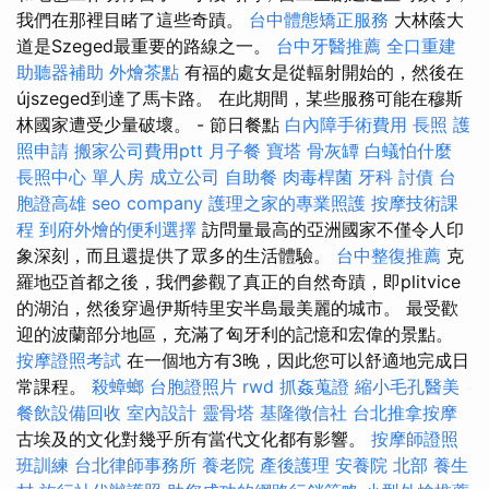
我們在那裡目睹了這些奇蹟。
台中體態矯正服務
大林蔭大
道是Szeged最重要的路線之一。
台中牙醫推薦
全口重建
助聽器補助
外燴茶點
有福的處女是從輻射開始的，然後在
újszeged到達了馬卡路。 在此期間，某些服務可能在穆斯
林國家遭受少量破壞。 - 節日餐點
白內障手術費用
長照
護
照申請
搬家公司費用ptt
月子餐
寶塔
骨灰罈
白蟻怕什麼
長照中心 單人房
成立公司
自助餐
肉毒桿菌
牙科
討債
台
胞證高雄
seo company
護理之家的專業照護
按摩技術課
程
到府外燴的便利選擇
訪問量最高的亞洲國家不僅令人印
象深刻，而且還提供了眾多的生活體驗。
台中整復推薦
克
羅地亞首都之後，我們參觀了真正的自然奇蹟，即plitvice
的湖泊，然後穿過伊斯特里安半島最美麗的城市。 最受歡
迎的波蘭部分地區，充滿了匈牙利的記憶和宏偉的景點。
按摩證照考試
在一個地方有3晚，因此您可以舒適地完成日
常課程。
殺蟑螂
台胞證照片
rwd
抓姦蒐證
縮小毛孔醫美
餐飲設備回收
室內設計
靈骨塔
基隆徵信社
台北推拿按摩
古埃及的文化對幾乎所有當代文化都有影響。
按摩師證照
班訓練
台北律師事務所
養老院
產後護理
安養院 北部
養生