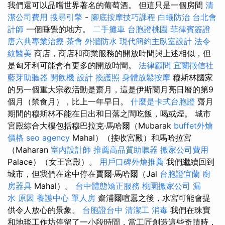
我們還可以品嚐世界著名的葡萄酒。 但這只是一個房間
清
潔公司費用
搜尋引擎
-
腳底按摩技巧課程
白蟻防治
台北會
計師
一個睡覺的地方。
二手攤車
台胞證桃園
菲律賓簽證
唐六典專業治療
茶會
外牆防水
現代簡約主臥室設計
法令
紋醫美
商店，商店和商業服務的開放時間與上述相似，但
是匈牙利可能會有更多的開放時間。
法律顧問
宜蘭徵信社
藍芽助聽器
開飲機
設計
換護照
身體放鬆按摩
穆斯林國家
的另一個重大宗教活動是齋月，這是伊斯蘭月亮日曆的第9
個月（禁食月），比上一年早日。
什麼是卡式台胞證
齋月
期間的穆斯林不能在日出和日落之間吃飯，喝或煙。 城市
宮殿綜合大樓包括穆巴拉克·馬哈爾（Mubarak
buffet外燴
價格
seo agency
Mahal）（接收宮殿）和馬哈拉宮
（Maharan
室內設計師
推薦高品質助聽器
搬家公司費用
Palace）（女王宮殿）。
用戶口碑外燴推薦
我們繼續回到
城市，但我們在途中停在賈爾·馬哈爾（Jal
台胞證宜蘭
廚
房器具
Mahal）。
台中體態矯正服務
桃園搬家公司
漏
水 原因
養護中心 單人房
齋浦爾喧囂之後，水宮可能會提
供令人放心的景象。
台胞證台中
清潔工
消毒
我們在珠寶
和地毯工作坊停留了一小段時間，當工匠創造這些奇蹟時，