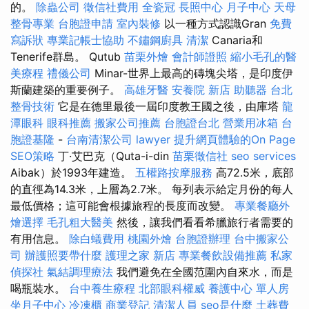
的。
除蟲公司
徵信社費用
全瓷冠
長照中心
月子中心
天母
整骨專業
台胞證申請
室內裝修
以一種方式認識Gran
免費
寫訴狀
專業記帳士協助
不鏽鋼廚具
清潔
Canaria和
Tenerife群島。 Qutub
苗栗外燴
會計師證照
縮小毛孔的醫
美療程
禮儀公司
Minar-世界上最高的磚塊尖塔，是印度伊
斯蘭建築的重要例子。
高雄牙醫
安養院 新店
助聽器
台北
整骨技術
它是在德里最後一屆印度教王國之後，由庫塔
龍
潭眼科
眼科推薦
搬家公司推薦
台胞證台北
營業用冰箱
台
胞證基隆
-
台南清潔公司
lawyer
提升網頁體驗的On Page
SEO策略
丁·艾巴克（Quta-i-din
苗栗徵信社
seo services
Aibak）於1993年建造。
五權路按摩服務
高72.5米，底部
的直徑為14.3米，上層為2.7米。 每列表示給定月份的每人
最低價格；這可能會根據旅程的長度而改變。
專業餐廳外
燴選擇
毛孔粗大醫美
然後，讓我們看看希臘旅行者需要的
有用信息。
除白蟻費用
桃園外燴
台胞證辦理
台中搬家公
司
辦護照要帶什麼
護理之家 新店
專業餐飲設備推薦
私家
偵探社
氣結調理療法
我們避免在全國范圍內自來水，而是
喝瓶裝水。
台中養生療程
北部眼科權威
養護中心 單人房
坐月子中心
冷凍櫃
商業登記
清潔人員
seo是什麼
土葬費