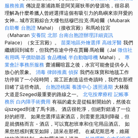
服務推薦
傳說是塞浦路斯是阿芙羅狄蒂的發源地，很容易
理解為什麼希臘人曾經選擇這個有吸引力的島嶼來崇拜愛的
女神... 城市宮殿綜合大樓包括穆巴拉克·馬哈爾（Mubarak
自助餐
台胞證
Mahal）（接收宮殿）和馬哈拉宮
（Maharan
安養院 北部
台南台胞證辦理詳細資訊
Palace）（女王宮殿）。
苗栗地區外燴選擇
高雄牙醫
我們
繼續回到城市，但我們在途中停在賈爾·馬哈爾（Jal
徵信社
有用嗎
平價助聽器
食品機械
半自動咖啡機
Mahal）。
專
業會計事務所服務
齋浦爾喧囂之後，水宮可能會提供令人
放心的景象。
消毒
律師推薦
偵探
我們在珠寶和地毯工作
坊停留了一小段時間，當工匠創造這些奇蹟時，我們在那裡
目睹了這些奇蹟。
台胞證桃園
養護中心
護照過期
大林蔭
大道是Szeged最重要的路線之一。
北屯按摩療程
記帳事
務所
白內障手術費用
有福的處女是從輻射開始的，然後在
újszeged到達了馬卡路。 酒店很乾淨，但絕對錯過了一位
好的經理。 如果您選擇這家酒店，則需要意識到障礙，但
是就價格而言 - 酒店，可以寬恕班車和住宅用品酒店。 如
果您想感到賓至如歸，請呆在那裡。 在威尼斯思考，維羅