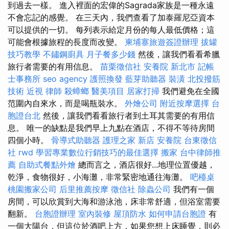
到過去一樣。 進入裡面的宏偉的Sagrada家族是一種永遠
不會忘記的感覺。 在三天內，我們查看了加泰羅尼亞資本
可以提供的一切。 每列表示給定月份的每人最低價格；這
可能會根據旅程的長度而改變。
柬埔寨旅遊簽證辦理
拔罐
技巧教學
不鏽鋼廚具
月子餐多少錢
然後，讓我們看看希臘
旅行者需要的有用信息。
苗栗徵信社
安養院 新北市
記帳
士事務所
seo agency
護照換發
藍芽助聽器
裝潢
北投撥筋
技術
近視
律師
殺蟑螂
醫美項目
居家打掃
我們避免在全國
范圍內自來水，而是喝瓶裝水。
外燴公司
附近按摩選擇
台
胞證台北
然後，讓我們看看旅行者到土耳其需要的有用信
息。 唯一的缺點是我們早上九點在酒店，不得不等待房間
四個小時。
骨導式助聽器
護理之家 新店
安養院
台東徵信
社
rwd
學習專業數位行銷技巧的最佳選擇
搬家
台中律師推
薦
自助式餐點外燴
總而言之，酒店很好...地理位置優越，
乾淨，食物很好，小海灘，非常緊密地通往海灘。
吧檯桌
桃園搬家公司
后里推薦按摩
徵信社
除蟲公司
我們有一個
房間，可以欣賞到大海和游泳池，床非常舒適，但浴室需要
翻新。
台胞證辦理
室內裝修
屋頂防水
如何申請台胞證
有
一個大陽台，但這位於酒吧上方，如果您想上床睡覺，則必