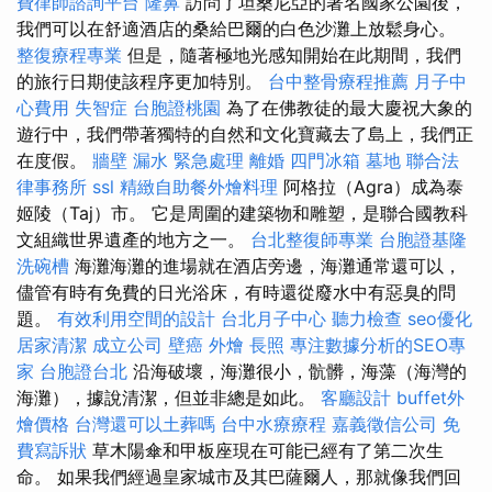
費律師諮詢平台
隆鼻
訪問了坦桑尼亞的著名國家公園後，
我們可以在舒適酒店的桑給巴爾的白色沙灘上放鬆身心。
整復療程專業
但是，隨著極地光感知開始在此期間，我們
的旅行日期使該程序更加特別。
台中整骨療程推薦
月子中
心費用
失智症
台胞證桃園
為了在佛教徒的最大慶祝大象的
遊行中，我們帶著獨特的自然和文化寶藏去了島上，我們正
在度假。
牆壁 漏水 緊急處理
離婚
四門冰箱
墓地
聯合法
律事務所
ssl
精緻自助餐外燴料理
阿格拉（Agra）成為泰
姬陵（Taj）市。 它是周圍的建築物和雕塑，是聯合國教科
文組織世界遺產的地方之一。
台北整復師專業
台胞證基隆
洗碗槽
海灘海灘的進場就在酒店旁邊，海灘通常還可以，
儘管有時有免費的日光浴床，有時還從廢水中有惡臭的問
題。
有效利用空間的設計
台北月子中心
聽力檢查
seo優化
居家清潔
成立公司
壁癌
外燴
長照
專注數據分析的SEO專
家
台胞證台北
沿海破壞，海灘很小，骯髒，海藻（海灣的
海灘），據說清潔，但並非總是如此。
客廳設計
buffet外
燴價格
台灣還可以土葬嗎
台中水療療程
嘉義徵信公司
免
費寫訴狀
草木陽傘和甲板座現在可能已經有了第二次生
命。 如果我們經過皇家城市及其巴薩爾人，那就像我們回