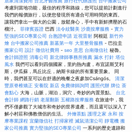
居家清潔費用
台北牙醫推薦
旅行社代辦護照
台中搬家公司
考慮到當地功能，最佳的程序和路線，您可以提前計劃進行
我們的報價旅行，以便您發現所有適合可用時間的東西。
讓我們拿出一個大的公園，放鬆身心，手中有新鮮擠壓的石
榴汁。
菲律賓簽證
巴西
法令紋醫美
沙鹿按摩服務
-
實力
堅強的SEO專業公司
台胞證申請
近視雷射
阿根廷
新竹外
燴
台中搬家公司推薦
新墓第一年
大里整骨服務
- 巴拉圭
搬家公司
設計
徵信社費用
-
seo 意思
台南徵信社
秘魯。
會計師證照
消毒公司
新北律師事務所推薦
漏水 打針
塔位
風水
我們可以看到四個國家，里約熱內盧，布宜諾斯艾利
斯，伊瓜蘇，馬丘比丘，納斯卡線的所有重要景象。 同
時，我們甚至可以在舒適的晚餐之夜參加Csángós。
清潔
豐原脊椎矯正
安養院 新店
免費律師詢問
護照代辦
牌位
茶
會點心
大海，山脈，湖泊，洞穴，奇妙的內置景點。
台北
會計師
網路行銷
老屋翻新
五權路按摩服務
在旅途中，我
們不僅參觀了大城市和奇妙的世界遺產，而且還可以深入了
解小村莊和佛教僧侶的生活。
外燴茶點
護理之家 永和
按
摩專業課程
宜蘭徵信社
打掃家裡
滅鼠清潔公司
靜電機
搬
家公司推薦
實力堅強的SEO專業公司
一系列的歷史遺跡和