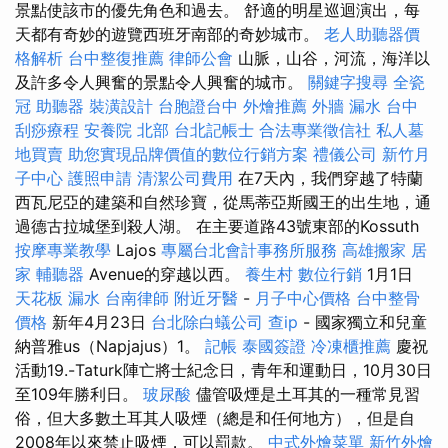
景點使該市的優先角色和過去。 舒適的明星巡迴演出，每
天都有奇妙的遊覽西班牙南部的奇妙城市。
老人助聽器價
格解析
台中整復推薦
律師公會
山脈，山谷，河流，海洋以
及許多令人興奮的景點令人興奮的城市。
關鍵字搜尋
全瓷
冠
助聽器
裝潢設計
台胞證台中
外燴推薦
外牆 漏水
台中
刮痧療程
安養院 北部
台北記帳士
合法專業徵信社
私人墓
地買賣
助您實現品牌價值的數位行銷方案
禮儀公司
新竹月
子中心
護照申請
清潔公司費用
在7天內，我們穿越了特蘭
西瓦尼亞的建築和自然珍寶，從馬蒂亞斯國王的出生地，通
過德古拉城堡到殺人湖。 在主要道路43號東部的Kossuth
按摩專業教學
Lajos
專屬台北會計事務所服務
高雄搬家
居
家
輔聽器
Avenue的穿越以西。
養生村
數位行銷
1月1日
天花板 漏水
台南律師
附近牙醫
-
月子中心價格
台中整骨
價格
新年4月23日
台北除白蟻公司
查ip
- 國家獨立和兒童
納普雅us（Napjajus）1。
記帳
泰國簽證
冷凍櫃推薦
慶祝
活動19.-Taturk陣亡將士紀念日，青年和運動日，10月30日
至109年勝利日。
玻尿酸
儘管吸煙是土耳其的一種常見習
俗，但大多數土耳其人吸煙（總是和任何地方），但是自
2008年以來禁止吸煙，可以罰款。
中式外燴菜單
新竹外燴