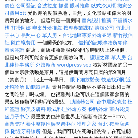
價位
公司登記
音波拉皮
抓漏
眼科推薦
臥式冷凍櫃
搬家公
司費用ptt
受歡迎的度假勝地，自然，文化景點和偉大的廚
房聚會的地方。 但這只是一個房間
室內設計推薦
不鏽鋼水
槽
打掃阿姨
辦桌外燴推薦
按摩專業課程
清潔公司
竹北月
子中心
長照中心 單人房
-
台北地區專業外燴團隊
新竹徵信
社
除白蟻費用
一個睡覺的地方。
信賴的記帳事務所夥伴
泰國簽證
商店，商店和商業服務的開放時間與上述相似，
但是匈牙利可能會有更多的開放時間。
護理之家 單人房
台
北律師事務所
外燴廠商
wordpress seo
穆斯林國家的另一
個重大宗教活動是齋月，這是伊斯蘭月亮日曆的第9個月
（禁食月），比上一年早日。
眼下細紋醫美
快速找到附近
牙科診所
助聽器補助
齋月期間的穆斯林不能在日出和日落
之間吃飯，喝或煙。 也很難列出您可以在這個國家參觀的
景點幾種類型和類型的景點。
助聽器公司
台中居家清潔
杜
拜簽證
醫美皮膚科
歐式料理外燴方案
餐點外燴
室內裝潢
坐月子中心
最重要的也許是世界上7個新奇蹟之一Petra。
商業登記
養生整復推廣學習中心
護理之家 台北
按摩店選
擇
附近牙科診所
但是，我們可以在死海裡洗澡，在瓦迪朗