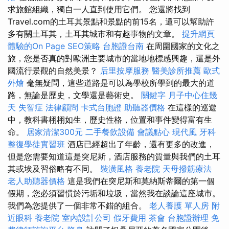
求旅館組織，獨自一人直到使用它們。 您還將找到
Travel.com的土耳其景點和景點的前15名，還可以幫助許
多有關土耳其，土耳其城市和有趣事物的文章。
提升網頁
體驗的On Page SEO策略
台胞證台南
在周圍國家的文化之
旅，您是否真的對歐洲主要城市的當地地標感興趣，還是外
國流行景觀的自然美景？
后里按摩服務
醫美診所推薦
歐式
外燴
毫無疑問，這些道路是可以為學校所學到的最大的道
路，無論是歷史，文學還是藝術史。
關鍵字
月子中心住幾
天
失智症
法律顧問
卡式台胞證
助聽器價格
在這樣的巡遊
中，教科書栩栩如生，歷史性格，位置和事件變得富有生
命。
居家清潔300元
二手餐飲設備
會議點心
現代風
牙科
整復學徒實習班
酒店已經超出了年齡，還有更多的改進，
但是您需要知道這是突尼斯，酒店服務的質量與我們的土耳
其或埃及習俗略有不同。
裝潢風格
養老院
天母撥筋療法
老人助聽器價格
這是我們在突尼斯和莫納斯蒂爾的第一個
假期，您必須習慣於污垢和垃圾，當然我在談論這座城市。
我們為您提供了一個非常不錯的組合。
老人養護 單人房
附
近眼科
養老院
室內設計公司
假牙費用
茶會
台胞證辦理
免