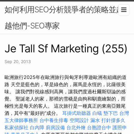
如何利用SEO分析競爭者的策略並超
越他們-SEO專家
Je Tall Sf Marketing (255)
Sep 20, 2013
歐洲旅行2025年在歐洲旅行與匈牙利導遊歐洲有組織的道
路 天空是藍色的，草是綠色的，羅馬是永恆的，比薩很美
味。 讓我們對視線感到高興，讓我們度過杜爾斯辯論的感
覺。 聖誕老人的家，那裡的雪橇是由狗和馴鹿繪製的，而
極性光是每天的客人。 這次旅行是一種真正的東南亞雞尾
酒，其中有“最好的”成分。
耳掛式助聽器
白蟻
墊下巴
台灣
五大律師事務所
台中養生排毒
空間設計
漏水 打針撐多久
私家偵探社
白內障
廚房設備
台北外燴
台胞證台中
護照申