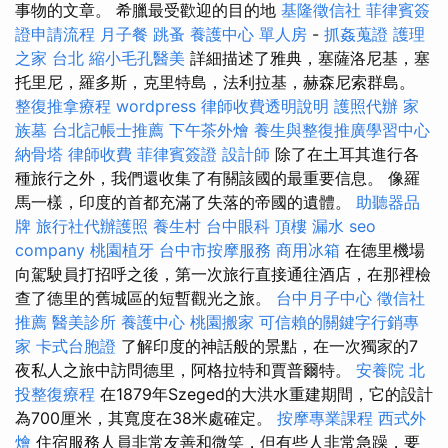
事物的文章。 希臘最受歡迎的目的地
基隆徵信社
菲律賓簽
證申請流程
月子餐
跳蚤
養護中心 單人房
-
抓姦蒐證
護理
之家 台北
縮小毛孔醫美
詳細描述了雅典，塞薩洛尼基，塞
托里尼，羅多斯，克里特島，法利拉基，赫森尼索群島。
整復推拿療程
wordpress
律師收費透明說明
護照代辦
家
族墓
台北記帳士推薦
下午茶外燴
養生與整復推廣學習中心
納骨塔
律師收費
菲律賓簽證
設計師
除了在土耳其進行各
種旅行之外，我們還收集了有關該國的最重要信息。 像羅
馬一樣，印度的首都充滿了失落的帝國的遺體。
助聽器品
牌
旅行社代辦護照
養生村
台中眼科
頂樓 漏水
seo
company
桃園植牙
台中市按摩服務
商用冰箱
在德里機場
向駕駛員打招呼之後，第一次旅行直接通往酒店，在那裡檢
查了德里的舊城區的短暫觀光之旅。
台中月子中心
徵信社
推薦
醫美診所
養護中心
桃園搬家
可信賴的關鍵字行銷專
家
卡式台胞證
了解印度的神話般的景點，在一次獨家的7
夜私人之旅中訪問德里，阿格拉特和賈普爾特。
安養院
北
投整復療程
在1879年Szeged的大洪水重建期間，它的設計
為700厘米，其寬度在38米處確定。
按摩專業課程
西式外
燴
住宿服務人員非常友善和微笑，但有些人非常急躁，要