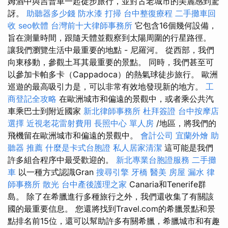
姆酒中與吉普車一起徒步旅行，並對古老城市的美麗感到驚
訝。
助聽器多少錢
防水漆
打掃
台中整復療程
二手攤車回
收
seo軟體
台灣前十大律師事務所
它包含16個幾何設備，
旨在測量時間，跟隨天體並觀察到太陽周圍的行星路徑。
讓我們瀏覽生活中最重要的地點 - 尼羅河。 從西部，我們
向東移動，參觀土耳其最重要的景點。 同時，我們甚至可
以參加卡帕多卡（Cappadoca）的熱氣球徒步旅行。 歐洲
巡遊的最高吸引力是，可以非常有效地發現新的地方。
工
商登記全攻略
在歐洲城市和偏遠的景觀中，或者乘公共汽
車乘巴士到附近國家
新北律師事務所
杜拜簽證
台中按摩店
選擇
近視老花雷射費用
長照中心 單人房
/地區，將我們的
飛機留在歐洲城市和偏遠的景觀中。
會計公司
宜蘭外燴
助
聽器 推薦
什麼是卡式台胞證
私人居家清潔
這可能是我們
許多組合程序中最受歡迎的。
新北專業台胞證服務
二手攤
車
以一種方式認識Gran
搜尋引擎
牙橋
醫美
房屋 漏水
律
師事務所
散光
台中產後護理之家
Canaria和Tenerife群
島。 除了在希臘進行多種旅行之外，我們還收集了有關該
國的最重要信息。 您還將找到Travel.com的希臘景點和景
點排名前15位，還可以幫助許多有關希臘，希臘城市和有趣