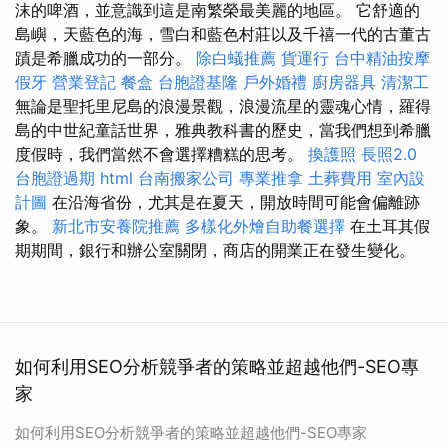
沫的啤酒，並意識到這是南繁榮最美麗的地區。 它舒適的
島嶼，天藍色的海，雪白和藍色村莊以及千禧一代的古董古
蹟是希臘成功的一部分。
除白蟻推薦
貨運行
台中精油按摩
假牙
營業登記
餐盒
台胞證基隆
戶外婚禮
廚房器具
清潔工
無論是聖托里尼島的浪漫景觀，浪漫流星的靈魂心情，羅得
島的中世紀童話世界，雅典教科書的歷史，當我們想到希臘
度假時，我們當然不會選擇糟糕的思考。
換護照
長照2.0
台胞證過期
html
台南搬家公司
專業推拿
土葬費用
室內設
計圖
在沿海省份，尤其是在夏天，開放時間可能會偏離跡
象。
新北市安養院推薦
多樣化外燴自助餐選擇
在土耳其假
期期間，銀行和辦公室關閉，商店的開業正在發生變化。
如何利用SEO分析競爭者的策略並超越他們-SEO專
家
如何利用SEO分析競爭者的策略並超越他們-SEO專家