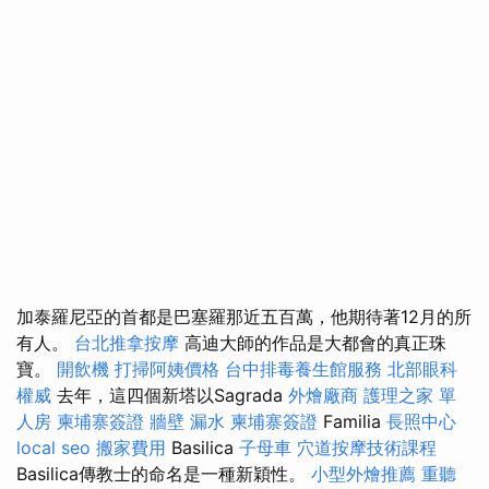
加泰羅尼亞的首都是巴塞羅那近五百萬，他期待著12月的所
有人。
台北推拿按摩
高迪大師的作品是大都會的真正珠
寶。
開飲機
打掃阿姨價格
台中排毒養生館服務
北部眼科
權威
去年，這四個新塔以Sagrada
外燴廠商
護理之家 單
人房
柬埔寨簽證
牆壁 漏水
柬埔寨簽證
Familia
長照中心
local seo
搬家費用
Basilica
子母車
穴道按摩技術課程
Basilica傳教士的命名是一種新穎性。
小型外燴推薦
重聽