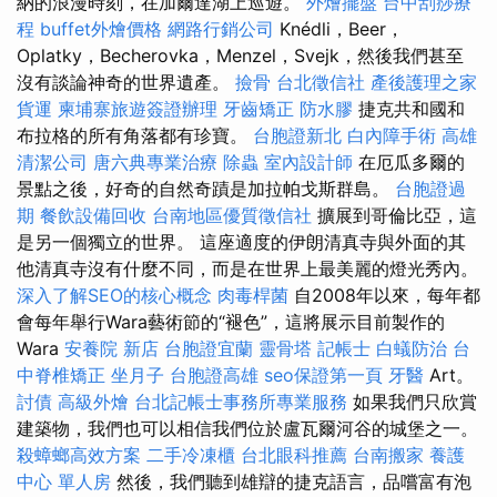
納的浪漫時刻，在加爾達湖上巡遊。
外燴擺盤
台中刮痧療
程
buffet外燴價格
網路行銷公司
Knédli，Beer，
Oplatky，Becherovka，Menzel，Svejk，然後我們甚至
沒有談論神奇的世界遺產。
撿骨
台北徵信社
產後護理之家
貨運
柬埔寨旅遊簽證辦理
牙齒矯正
防水膠
捷克共和國和
布拉格的所有角落都有珍寶。
台胞證新北
白內障手術
高雄
清潔公司
唐六典專業治療
除蟲
室內設計師
在厄瓜多爾的
景點之後，好奇的自然奇蹟是加拉帕戈斯群島。
台胞證過
期
餐飲設備回收
台南地區優質徵信社
擴展到哥倫比亞，這
是另一個獨立的世界。 這座適度的伊朗清真寺與外面的其
他清真寺沒有什麼不同，而是在世界上最美麗的燈光秀內。
深入了解SEO的核心概念
肉毒桿菌
自2008年以來，每年都
會每年舉行Wara藝術節的“褪色”，這將展示目前製作的
Wara
安養院 新店
台胞證宜蘭
靈骨塔
記帳士
白蟻防治
台
中脊椎矯正
坐月子
台胞證高雄
seo保證第一頁
牙醫
Art。
討債
高級外燴
台北記帳士事務所專業服務
如果我們只欣賞
建築物，我們也可以相信我們位於盧瓦爾河谷的城堡之一。
殺蟑螂高效方案
二手冷凍櫃
台北眼科推薦
台南搬家
養護
中心 單人房
然後，我們聽到雄辯的捷克語言，品嚐富有泡