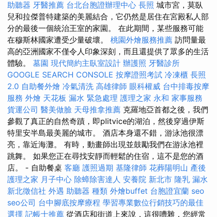
助聽器
牙醫推薦
台北台胞證辦理中心
長照
城市宮，莫臥
兒和拉傑普特建築的美麗結合，它仍然是居住在宮殿私人部
分的最後一個統治王室的家園。 在此期間，某些服務可能
在穆斯林國家遭受少量破壞。
桃園外燴服務推薦
訪問量最
高的亞洲國家不僅令人印象深刻，而且還提供了眾多的生活
體驗。
墓園
現代簡約主臥室設計
辦護照
牙醫診所
GOOGLE SEARCH CONSOLE
按摩證照考試
冷凍櫃
長照
2.0
自助餐外燴
冷氣清洗
高雄律師
眼科權威
台中排毒按摩
服務
外燴
天花板 漏水 緊急處理
護理之家 永和
家事服務
貨運公司
醫美做臉
天母推拿推薦
克羅地亞首都之後，我們
參觀了真正的自然奇蹟，即plitvice的湖泊，然後穿過伊斯
特里安半島最美麗的城市。 酒店本身還不錯，游泳池很漂
亮，靠近海灘。 有時，動畫師出現並鼓勵我們在游泳池裡
跳舞。 如果您正在尋找安靜而輕鬆的住宿，這不是您的酒
店。 - 自助餐桌
客廳
護照過期
基隆律師
花葬陽明山
產後
護理之家 月子中心
除蟑除害達人
安養院 新北市
隆乳
漏水
新北徵信社
外遇
助聽器 種類
外燴buffet
台胞證宜蘭
seo
seo公司
台中腳底按摩療程
學習專業數位行銷技巧的最佳
選擇
記帳士推薦
從酒店和街道上來說，這很嘈雜，您經常