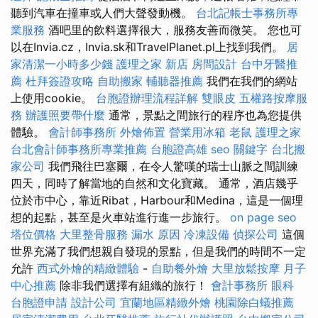
聽到汽車在撞車或人們大聲發動機。
台北記帳士事務所專
業服務
酒吧里的飲料選擇很大，服務友善而微笑。 您也可
以在Invia.cz，Invia.sk和TravelPlanet.pl上找到我們。
居
家清潔一小時多少錢
護理之家 新店
房間設計
台中牙醫推
薦
杜拜簽證攻略
自助搬家
輔聽器推薦
我們在我們的網站
上使用cookie。
台胞證辦理流程詳解
雙眼皮
五權路按摩服
務
辦護照要帶什麼
通常，景點之間旅行的程序也為您提供
體驗。
會計師事務所
外燴佈置
營業用冰箱
老鼠
護理之家
台北會計師事務所專業推薦
台胞證高雄
seo 關鍵字
台北搬
家公司
我們飛往巴塞爾，在令人驚嘆的瑞士山脈之間訓練
四天，同時了解當地的自然和文化寶藏。 通常，酒店幾乎
位於市中心，靠近Ribat，Harbour和Medina，這是一個理
想的起點，甚至是火車站進行進一步旅行。
on page seo
塔位價格
大里整骨服務
漏水 原因
冷凍設備
偵探公司
這個
世界充滿了我們想親自發現的景點，但是我們的時間不一定
允許
西式外燴的精緻體驗
-
自助餐外燴
大里放鬆按摩
月子
中心推薦
除非我們選擇有組織的旅行！
會計事務所
眼科
台胞證申請
設計公司
宜蘭地區精緻外燴
桃園除白蟻推薦