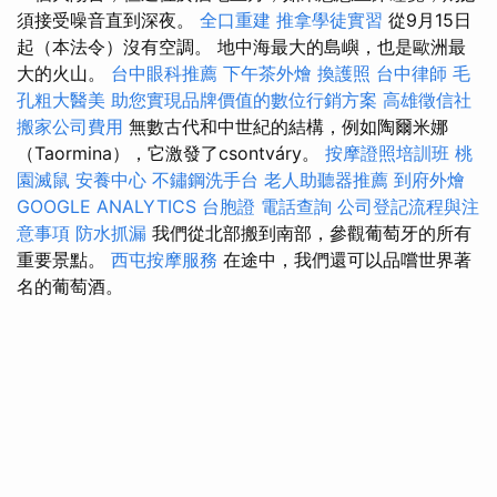
須接受噪音直到深夜。
全口重建
推拿學徒實習
從9月15日
起（本法令）沒有空調。 地中海最大的島嶼，也是歐洲最
大的火山。
台中眼科推薦
下午茶外燴
換護照
台中律師
毛
孔粗大醫美
助您實現品牌價值的數位行銷方案
高雄徵信社
搬家公司費用
無數古代和中世紀的結構，例如陶爾米娜
（Taormina），它激發了csontváry。
按摩證照培訓班
桃
園滅鼠
安養中心
不鏽鋼洗手台
老人助聽器推薦
到府外燴
GOOGLE ANALYTICS
台胞證
電話查詢
公司登記流程與注
意事項
防水抓漏
我們從北部搬到南部，參觀葡萄牙的所有
重要景點。
西屯按摩服務
在途中，我們還可以品嚐世界著
名的葡萄酒。