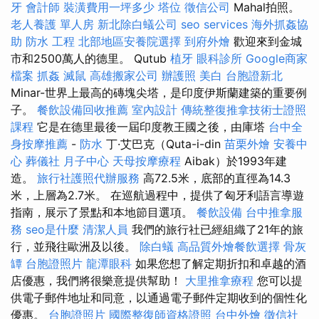
牙
會計師
裝潢費用一坪多少
塔位
徵信公司
Mahal拍照。
老人養護 單人房
新北除白蟻公司
seo services
海外抓姦協
助
防水 工程
北部地區安養院選擇
到府外燴
歡迎來到金城
市和2500萬人的德里。 Qutub
植牙
眼科診所
Google商家
檔案
抓姦
滅鼠
高雄搬家公司
辦護照
美白
台胞證新北
Minar-世界上最高的磚塊尖塔，是印度伊斯蘭建築的重要例
子。
餐飲設備回收推薦
室內設計
傳統整復推拿技術士證照
課程
它是在德里最後一屆印度教王國之後，由庫塔
台中全
身按摩推薦
-
防水
丁·艾巴克（Quta-i-din
苗栗外燴
安養中
心
葬儀社
月子中心
天母按摩療程
Aibak）於1993年建
造。
旅行社護照代辦服務
高72.5米，底部的直徑為14.3
米，上層為2.7米。 在巡航過程中，提供了匈牙利語言導遊
指南，展示了景點和本地節目選項。
餐飲設備
台中推拿服
務
seo是什麼
清潔人員
我們的旅行社已經組織了21年的旅
行，並飛往歐洲及以後。
除白蟻
高品質外燴餐飲選擇
骨灰
罈
台胞證照片
龍潭眼科
如果您想了解定期折扣和卓越的酒
店優惠，我們將很樂意提供幫助！
大里推拿療程
您可以提
供電子郵件地址和同意，以通過電子郵件定期收到的個性化
優惠。
台胞證照片
國際整復師資格證照
台中外燴
徵信社