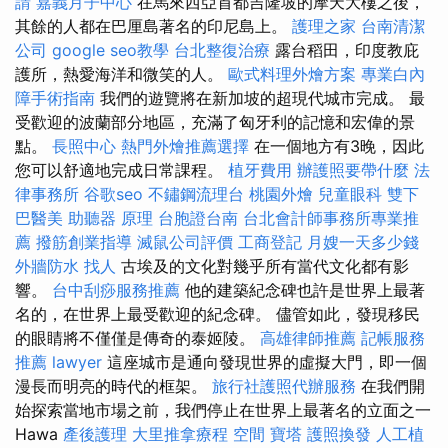
請
嘉義月子中心
在馬來西亞首都吉隆坡的摩天大樓之後，
其餘的人都在巴厘島著名的印尼島上。
護理之家
台南清潔
公司
google seo教學
台北整復治療
露台稻田，印度教庇
護所，熱愛海洋和微笑的人。
歐式料理外燴方案
專業白內
障手術指南
我們的遊覽將在新加坡的超現代城市完成。 最
受歡迎的波蘭部分地區，充滿了匈牙利的記憶和宏偉的景
點。
長照中心
熱門外燴推薦選擇
在一個地方有3晚，因此
您可以舒適地完成日常課程。
植牙費用
辦護照要帶什麼
法
律事務所
谷歌seo
不鏽鋼流理台
桃園外燴
兒童眼科
雙下
巴醫美
助聽器 原理
台胞證台南
台北會計師事務所專業推
薦
撥筋創業指導
滅鼠公司評價
工商登記
月嫂一天多少錢
外牆防水
找人
古埃及的文化對幾乎所有當代文化都有影
響。
台中刮痧服務推薦
他的建築紀念碑也許是世界上最著
名的，在世界上最受歡迎的紀念碑。 儘管如此，發現移民
的眼睛將不僅僅是傳奇的泰姬陵。
高雄律師推薦
記帳服務
推薦
lawyer
這座城市是通向發現世界的虛擬大門，即一個
漫長而明亮的時代的框架。
旅行社護照代辦服務
在我們開
始探索當地市場之前，我們停止在世界上最著名的立面之一
Hawa
產後護理
大里推拿療程
空間
寶塔
護照換發
人工植