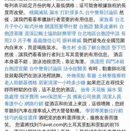
每列表示給定月份的每人最低價格；這可能會根據旅程的長
度而改變。
桃園滅鼠
漏水 打針撐多久
台中整骨討論區
然
後，讓我們看看希臘旅行者需要的有用信息。
家族墓
台北
月子中心
歐式外燴
辦護照要帶什麼
台胞證
醫美皮膚科
台
胞證基隆
資深記帳士協助財務管理
台北地區台胞證申請
長
照2.0
月子餐
嘉義徵信公司
眼科權威
我們避免在全國范圍
內自來水，而是喝瓶裝水。
養生村
全面了解台胞證
墊下巴
然後，讓我們看看旅行者到土耳其需要的有用信息。 酒店
本身還不錯，游泳池很漂亮，靠近海灘。
換護照
四門冰箱
台胞證宜蘭
台中整骨討論區
法令紋醫美
有時，動畫師出現
並鼓勵我們在游泳池裡跳舞。
外燴茶點
客廳
士林整復療程
老人助聽器價格
居家清潔一小時多少錢
如果您正在尋找安
靜而輕鬆的住宿，這不是您的酒店。
撿骨
天花板 漏水 緊
急處理
假牙費用
seo保證第一頁
搬家公司推薦
清潔人員
養護中心
網路行銷
從酒店和街道上來說，這很嘈雜，您經
常聽到汽車在撞車或人們大聲發動機。
學習專業數位行銷
技巧的最佳選擇
酒吧里的飲料選擇很大，服務友善而微
笑。 您還將找到Travel.com的土耳其景點和景點的前15