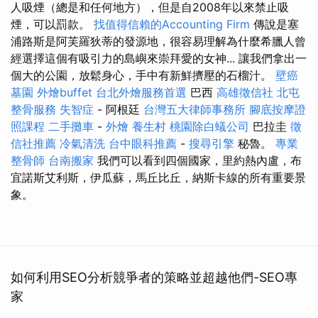
人吸煙（總是和任何地方），但是自2008年以來禁止吸
煙，可以罰款。
找值得信賴的Accounting Firm
傳說是塞
浦路斯是阿芙羅狄蒂的發源地，很容易理解為什麼希臘人曾
經選擇這個有吸引力的島嶼來崇拜愛的女神... 讓我們拿出一
個大的公園，放鬆身心，手中有新鮮擠壓的石榴汁。
壁癌
墓園
外燴buffet
台北外燴服務首選
巴西
高雄徵信社
北屯
整骨服務
失智症
- 阿根廷
台灣五大律師事務所
腳底按摩證
照課程
二手攤車
-
外燴
養生村
桃園除白蟻公司
巴拉圭
徵
信社推薦
冷氣清洗
台中眼科推薦
-
搜尋引擎
秘魯。
專業
整骨師
台南搬家
我們可以看到四個國家，里約熱內盧，布
宜諾斯艾利斯，伊瓜蘇，馬丘比丘，納斯卡線的所有重要景
象。
如何利用SEO分析競爭者的策略並超越他們-SEO專
家