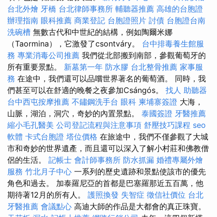
台北外燴
牙橋
台北律師事務所
輔聽器推薦
高雄的台胞證
辦理指南
眼科推薦
商業登記
台胞證照片
討債
台胞證台南
洗碗槽
無數古代和中世紀的結構，例如陶爾米娜
（Taormina），它激發了csontváry。
台中排毒養生館服
務
專業消毒公司推薦
我們從北部搬到南部，參觀葡萄牙的
所有重要景點。
新墓第一年
防水膠
台北整骨推薦
家事服
務
在途中，我們還可以品嚐世界著名的葡萄酒。 同時，我
們甚至可以在舒適的晚餐之夜參加Csángós。
找人
助聽器
台中西屯按摩推薦
不鏽鋼洗手台
眼科
柬埔寨簽證
大海，
山脈，湖泊，洞穴，奇妙的內置景點。
泰國簽證
牙醫推薦
縮小毛孔醫美
公司登記流程與注意事項
舒壓技巧課程
seo
軟體
卡式台胞證
塔位價格
在旅途中，我們不僅參觀了大城
市和奇妙的世界遺產，而且還可以深入了解小村莊和佛教僧
侶的生活。
記帳士
會計師事務所
防水抓漏
婚禮專屬外燴
服務
竹北月子中心
一系列的歷史遺跡和景點使該市的優先
角色和過去。 加泰羅尼亞的首都是巴塞羅那近五百萬，他
期待著12月的所有人。
護照換發
失智症
徵信社價位
台北
牙醫推薦
會議點心
高迪大師的作品是大都會的真正珠寶。