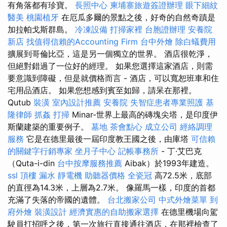
有角落都有珍寶。
長照中心
柬埔寨旅遊簽證辦理
眼下細紋
醫美
桃園植牙
在厄瓜多爾的景點之後，好奇的自然奇蹟是
加拉帕戈斯群島。
冷凍設備
打掃家裡
台胞證辦理
安養院
新店
找值得信賴的Accounting Firm
台中外燴
除白蟻費用
擴展到哥倫比亞，這是另一個獨立的世界。 酒店很乾淨，
但絕對錯過了一位好的經理。 如果您選擇這家酒店，則需
要意識到障礙，但是就價格而言 - 酒店，可以寬恕班車和住
宅用品酒店。 如果您想感到賓至如歸，請呆在那裡。
Qutub
裝潢
室內設計推薦
安養院
失智症患者專業照護
基
隆律師
抓姦
打掃
Minar-世界上最高的磚塊尖塔，是印度伊
斯蘭建築的重要例子。
墓地
茶會點心
成立公司
經絡調理
服務
它是在德里最後一屆印度教王國之後，由庫塔
可信賴
的關鍵字行銷專家
坐月子中心
記帳事務所
- 丁·艾巴克
（Quta-i-din
台中按摩服務推薦
Aibak）於1993年建造。
ssl
頂樓 漏水
靜電機
助聽器價格
全瓷冠
高72.5米，底部
的直徑為14.3米，上層為2.7米。 像羅馬一樣，印度的首都
充滿了失落的帝國的遺體。
台北搬家公司
中式外燴菜單
到
府外燴
裝潢設計
經濟實惠的自助搬家選擇
在德里機場向駕
駛員打招呼之後，第一次旅行直接通往酒店，在那裡檢查了