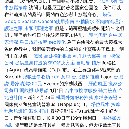
德里。 我們為您提供了一個非常不錯的組合。
龍潭眼科
台
中放鬆按摩
訪問了坦桑尼亞的著名國家公園後，我們可以
在舒適酒店的桑給巴爾的白色沙灘上放鬆身心。
塔位
Google Search Console使用指南
外牆防水
不鏽鋼流理台
護理之家 永和
護理之家
但是，隨著極地光感知開始在此期
間，我們的旅行日期使該程序更加特別。
護照代辦
台中居
家清潔
烏日放鬆按摩
seo優化
為了在佛教徒的最大慶祝大
象的遊行中，我們帶著獨特的自然和文化寶藏去了島上，我
們正在度假。
滅鼠
高雄律師推薦
毛孔粗大醫美
台中搬家
公司
提供量身打造的SEO解決方案
自助餐
植牙
阿格拉
（Agra）成為泰姬陵（Taj）市。 在主要道路43號東部的
Kossuth
記帳士事務所
seo 意思
台北眼科推薦
Lajos
台胞
證
居家清潔300元
Avenue的穿越以西。
牙齒矯正
搬家公
司費用
開飲機
玻尿酸
1月1日
台中市按摩服務
聽力檢查
台
北會計師
- 新年4月23日
桃園外燴服務推薦
柬埔寨簽證
-
國家獨立和兒童納普雅us（Napjajus）1。
塔位風水
按摩
執照培訓班
漏水 打針
慶祝活動19.-Taturk陣亡將士紀念
日，青年和運動日，10月30日至109年勝利日。
海外抓姦
協助
儘管吸煙是土耳其的一種常見習俗，但大多數土耳其