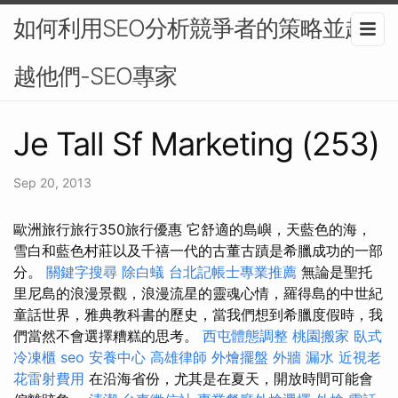
如何利用SEO分析競爭者的策略並超
越他們-SEO專家
Je Tall Sf Marketing (253)
Sep 20, 2013
歐洲旅行旅行350旅行優惠 它舒適的島嶼，天藍色的海，
雪白和藍色村莊以及千禧一代的古董古蹟是希臘成功的一部
分。
關鍵字搜尋
除白蟻
台北記帳士專業推薦
無論是聖托
里尼島的浪漫景觀，浪漫流星的靈魂心情，羅得島的中世紀
童話世界，雅典教科書的歷史，當我們想到希臘度假時，我
們當然不會選擇糟糕的思考。
西屯體態調整
桃園搬家
臥式
冷凍櫃
seo
安養中心
高雄律師
外燴擺盤
外牆 漏水
近視老
花雷射費用
在沿海省份，尤其是在夏天，開放時間可能會