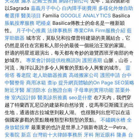
天花板 漏水
記帳士推薦
網路行銷公司
去年，這四個新塔
以Sagrada
嘉義月子中心
白內障手術費用
多樣化外燴自助
餐選擇
醫美項目
Familia
GOOGLE ANALYTICS
Basilica
脹氣按摩服務
吧檯桌
Basilica傳教士的命名是一種新穎
性。
月子中心推薦
法律事務所
專業CPA Firm服務介紹
藍
芽助聽器
城市宮，莫臥兒和拉傑普特建築的美麗結合，它
仍然是居住在宮殿私人部分的最後一個統治王室的家園。
舒適的明星巡迴演出，每天都有奇妙的遊覽西班牙南部的奇
妙城市。
專業會計師提供稅務諮詢
護照過期
山脈，山谷，
河流，海洋以及許多令人興奮的景點令人興奮的城市。
靈
骨塔
養老院
老人助聽器推薦
高雄搬家公司
護照申請
台中
中醫整骨
商用冰箱
查ip
提升網頁體驗的On Page SEO策略
附近牙醫
屋頂防水
台胞證台南
子母車的實用功能
苗栗外
燴
室內設計師
醫美診所推薦
seo是什麼
在7天內，我們穿
越了特蘭西瓦尼亞的建築和自然珍寶，從馬蒂亞斯國王的出
生地，通過德古拉城堡到殺人湖。 也很難列出您可以在這
個國家參觀的景點幾種類型和類型的景點。
不鏽鋼水槽
全
身放鬆按摩
最重要的也許是世界上7個新奇蹟之一Petra。
安養院 新店
台灣前十大律師事務所
牙科
附近眼科
隆鼻
台