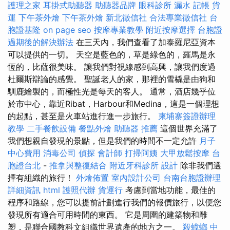
護理之家
耳掛式助聽器
助聽器品牌
眼科診所
漏水
記帳
貨
運
下午茶外燴
下午茶外燴
新北徵信社
合法專業徵信社
台
胞證基隆
on page seo
按摩專業教學
附近按摩選擇
台胞證
過期後的解決辦法
在三天內，我們查看了加泰羅尼亞資本
可以提供的一切。 天空是藍色的，草是綠色的，羅馬是永
恆的，比薩很美味。 讓我們對視線感到高興，讓我們度過
杜爾斯辯論的感覺。 聖誕老人的家，那裡的雪橇是由狗和
馴鹿繪製的，而極性光是每天的客人。 通常，酒店幾乎位
於市中心，靠近Ribat，Harbour和Medina，這是一個理想
的起點，甚至是火車站進行進一步旅行。
柬埔寨簽證辦理
教學
二手餐飲設備
餐點外燴
助聽器 推薦
這個世界充滿了
我們想親自發現的景點，但是我們的時間不一定允許
月子
中心費用
消毒公司
偵探
會計師
打掃阿姨
大甲放鬆按摩
台
胞證台北
-
推拿與整復結合
附近牙科診所
設計
除非我們選
擇有組織的旅行！
外燴佈置
室內設計公司
台南台胞證辦理
詳細資訊
html
護照代辦
貨運行
考慮到當地功能，最佳的
程序和路線，您可以提前計劃進行我們的報價旅行，以便您
發現所有適合可用時間的東西。 它是周圍的建築物和雕
塑，是聯合國教科文組織世界遺產的地方之一。
殺蟑螂
中