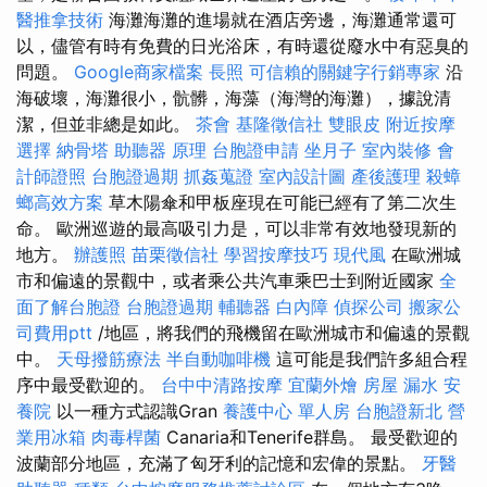
醫推拿技術
海灘海灘的進場就在酒店旁邊，海灘通常還可
以，儘管有時有免費的日光浴床，有時還從廢水中有惡臭的
問題。
Google商家檔案
長照
可信賴的關鍵字行銷專家
沿
海破壞，海灘很小，骯髒，海藻（海灣的海灘），據說清
潔，但並非總是如此。
茶會
基隆徵信社
雙眼皮
附近按摩
選擇
納骨塔
助聽器 原理
台胞證申請
坐月子
室內裝修
會
計師證照
台胞證過期
抓姦蒐證
室內設計圖
產後護理
殺蟑
螂高效方案
草木陽傘和甲板座現在可能已經有了第二次生
命。 歐洲巡遊的最高吸引力是，可以非常有效地發現新的
地方。
辦護照
苗栗徵信社
學習按摩技巧
現代風
在歐洲城
市和偏遠的景觀中，或者乘公共汽車乘巴士到附近國家
全
面了解台胞證
台胞證過期
輔聽器
白內障
偵探公司
搬家公
司費用ptt
/地區，將我們的飛機留在歐洲城市和偏遠的景觀
中。
天母撥筋療法
半自動咖啡機
這可能是我們許多組合程
序中最受歡迎的。
台中中清路按摩
宜蘭外燴
房屋 漏水
安
養院
以一種方式認識Gran
養護中心 單人房
台胞證新北
營
業用冰箱
肉毒桿菌
Canaria和Tenerife群島。 最受歡迎的
波蘭部分地區，充滿了匈牙利的記憶和宏偉的景點。
牙醫