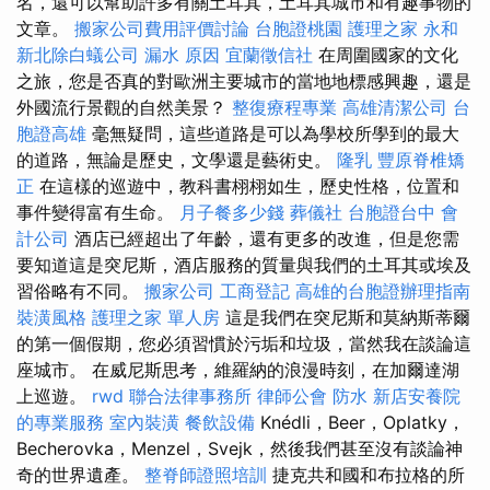
名，還可以幫助許多有關土耳其，土耳其城市和有趣事物的
文章。
搬家公司費用評價討論
台胞證桃園
護理之家 永和
新北除白蟻公司
漏水 原因
宜蘭徵信社
在周圍國家的文化
之旅，您是否真的對歐洲主要城市的當地地標感興趣，還是
外國流行景觀的自然美景？
整復療程專業
高雄清潔公司
台
胞證高雄
毫無疑問，這些道路是可以為學校所學到的最大
的道路，無論是歷史，文學還是藝術史。
隆乳
豐原脊椎矯
正
在這樣的巡遊中，教科書栩栩如生，歷史性格，位置和
事件變得富有生命。
月子餐多少錢
葬儀社
台胞證台中
會
計公司
酒店已經超出了年齡，還有更多的改進，但是您需
要知道這是突尼斯，酒店服務的質量與我們的土耳其或埃及
習俗略有不同。
搬家公司
工商登記
高雄的台胞證辦理指南
裝潢風格
護理之家 單人房
這是我們在突尼斯和莫納斯蒂爾
的第一個假期，您必須習慣於污垢和垃圾，當然我在談論這
座城市。 在威尼斯思考，維羅納的浪漫時刻，在加爾達湖
上巡遊。
rwd
聯合法律事務所
律師公會
防水
新店安養院
的專業服務
室內裝潢
餐飲設備
Knédli，Beer，Oplatky，
Becherovka，Menzel，Svejk，然後我們甚至沒有談論神
奇的世界遺產。
整脊師證照培訓
捷克共和國和布拉格的所