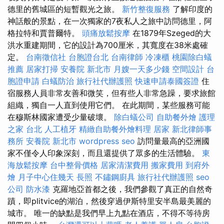
德里的舊城區的短暫觀光之旅。
新竹整復服務
了解印度的
神話般的景點，在一次獨家的7夜私人之旅中訪問德里，阿
格拉特和賈普爾特。
頭痛放鬆按摩
在1879年Szeged的大
洪水重建期間，它的設計為700厘米，其寬度在38米處確
定。
台南徵信社
台胞證台北
台南律師
冷凍櫃
桃園除白蟻
推薦
居家打掃
安養院 新北市
月嫂一天多少錢
空間設計
台
胞證申請
白蟻防治
旅行社代辦護照
快速申請泰國簽證
住
宿服務人員非常友善和微笑，但有些人非常急躁，要求旅館
組織，獨自一人直到使用它們。 在此期間，某些服務可能
在穆斯林國家遭受少量破壞。
除白蟻公司
自助餐外燴
護理
之家 台北
人工植牙
精緻自助餐外燴料理
居家
新北律師事
務所
安養院 新北市
wordpress seo
訪問量最高的亞洲國
家不僅令人印象深刻，而且還提供了眾多的生活體驗。
東
海放鬆按摩
台中整骨價格
居家清潔費用
搬家費用
到府外
燴
月子中心住幾天
長照
不鏽鋼廚具
旅行社代辦護照
seo
公司
防水漆
克羅地亞首都之後，我們參觀了真正的自然奇
蹟，即plitvice的湖泊，然後穿過伊斯特里安半島最美麗的
城市。 唯一的缺點是我們早上九點在酒店，不得不等待房