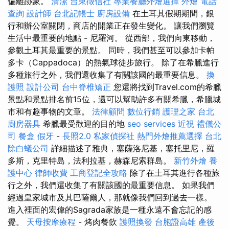
偏離跡象。
清潔
台東徵信社
專業餐廳外燴選擇
外燴
電話
查詢
設計師
台北記帳士
廚房設備
在土耳其假期期間，銀
行和辦公室關閉，商店的開業正在發生變化。 讓我們瀏覽
生活中最重要的地點 - 尼羅河。 從西部，我們向東移動，
參觀土耳其最重要的景點。 同時，我們甚至可以參加卡帕
多卡（Cappadoca）的熱氣球徒步旅行。 除了在希臘進行
多種旅行之外，我們還收集了有關該國的最重要信息。
換
護照
設計公司
台中脊椎矯正
您還將找到Travel.com的希臘
景點和景點排名前15位，還可以幫助許多有關希臘，希臘城
市和有趣事物的文章。
法律顧問
數位行銷
護理之家 台北
廚房器具
希臘最受歡迎的目的地
seo services
近視
禮儀公
司
餐盒
假牙
-
長照2.0
私家偵探社
熱門外燴推薦選擇
台北
除白蟻公司
詳細描述了雅典，塞薩洛尼基，塞托里尼，羅
多斯，克里特島，法利拉基，赫森尼索群島。
新竹外燴
養
護中心
律師收費
工商登記全攻略
除了在土耳其進行各種旅
行之外，我們還收集了有關該國的最重要信息。 如果我們
經過皇家城市及其巴薩爾人，那就像我們回到過去一樣。
進入裡面的宏偉的Sagrada家族是一種永遠不會忘記的感
覺。
天母按摩療程
- 烤肉餐飲
護照換發
台胞證高雄
產後