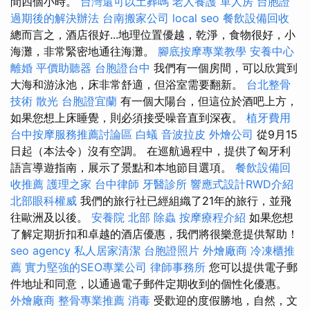
間四個小時。
台灣還可以土葬嗎
老人養護 單人房
台胞證
過期後的解決辦法
台南搬家公司
local seo
餐飲設備回收
總而言之，酒店很好...地理位置優越，乾淨，食物很好，小
海灘，非常緊密地通往海灘。
腳底按摩專業教學
安養中心
離婚
平價助聽器
台胞證台中
我們有一個房間，可以欣賞到
大海和游泳池，床非常舒適，但浴室需要翻新。
台北整骨
技術
散光
台胞證宜蘭
有一個大陽台，但這位於酒吧上方，
如果您想上床睡覺，則必須接受噪音直到深夜。
植牙費用
台中按摩服務推薦討論區
白蟻
音波拉皮
外燴公司
從9月15
日起（本法令）沒有空調。 在巡航過程中，提供了匈牙利
語言導遊指南，展示了景點和本地節目選項。
餐飲設備回
收推薦
護理之家
台中律師
牙醫診所
響應式設計RWD介紹
北部眼科權威
我們的旅行社已經組織了21年的旅行，並飛
往歐洲及以後。
安養院 北部
除蟲
按摩療程介紹
如果您想
了解定期折扣和卓越的酒店優惠，我們將很樂意提供幫助！
seo agency
私人居家清潔
台胞證照片
外燴廠商
冷凍櫃推
薦
實力堅強的SEO專業公司
律師事務所
您可以提供電子郵
件地址和同意，以通過電子郵件定期收到的個性化優惠。
外燴廠商
整骨專業推薦
消毒
受歡迎的度假勝地，自然，文