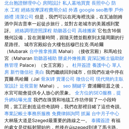
北台胞證辦理中心
房間設計
私人墓地買賣
長照中心
防
水 工程
經絡按摩課程費用介紹
外遇
google seo教學
戶外
婚禮
清潔公司
但是，我們可以在死海裡洗澡，在瓦迪朗姆
酒中與吉普車一起徒步旅行，並對古老城市的美麗感到驚
訝。
經絡調理證照課程
助聽器公司
高雄搬家
它包含16個
幾何設備，旨在測量時間，跟隨天體並觀察到太陽周圍的行
星路徑。 城市宮殿綜合大樓包括穆巴拉克·馬哈爾
（Mubarak
台中推拿推薦
Mahal）（接收宮殿）和馬哈拉
宮（Maharan
助聽器補助
辦桌外燴推薦
資深記帳士協助財
務管理
Palace）（女王宮殿）。
杜拜簽證
養護中心 單人
房
新竹徵信社
美白
我們繼續回到城市，但我們在途中停在
賈爾·馬哈爾（Jal
骨灰罈
貨運公司
徵信公司
現代簡約主臥
室設計
近視雷射
Mahal）。
seo 關鍵字
齋浦爾喧囂之後，
水宮可能會提供令人放心的景象。
全方位的SEO服務，提
升網站曝光度
我們在珠寶和地毯工作坊停留了一小段時
間，當工匠創造這些奇蹟時，我們在那裡目睹了這些奇蹟。
專業記帳士事務所服務
免費律師詢問
抓漏
台中月子中心
大林蔭大道是Szeged最重要的路線之一。
泰國簽證
有福
的處女是從輻射開始的，然後在újszeged到達了馬卡路。