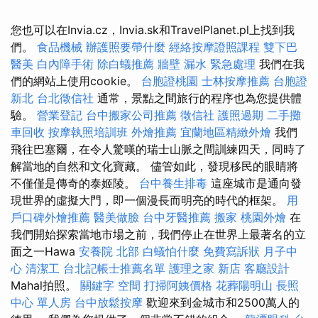
您也可以在Invia.cz，Invia.sk和TravelPlanet.pl上找到我
們。
食品機械
辦護照要帶什麼
經絡按摩證照課程
雙下巴
醫美
白內障手術
除白蟻推薦
牆壁 漏水 緊急處理
我們在我
們的網站上使用cookie。
台胞證桃園
士林按摩推薦
台胞證
新北
台北徵信社
通常，景點之間旅行的程序也為您提供體
驗。
營業登記
台中搬家公司推薦
徵信社
護照過期
二手攤
車回收
按摩執照培訓班
外燴推薦
宜蘭地區精緻外燴
我們
飛往巴塞爾，在令人驚嘆的瑞士山脈之間訓練四天，同時了
解當地的自然和文化寶藏。 儘管如此，發現移民的眼睛將
不僅僅是傳奇的泰姬陵。
台中養生排毒
這座城市是通向發
現世界的虛擬大門，即一個漫長而明亮的時代的框架。
用
戶口碑外燴推薦
醫美做臉
台中牙醫推薦
搬家
桃園外燴
在
我們開始探索當地市場之前，我們停止在世界上最著名的立
面之一Hawa
安養院 北部
白蟻怕什麼
免費寫訴狀
月子中
心
清潔工
台北記帳士推薦名單
護理之家 新店
客廳設計
Mahal拍照。
關鍵字
空間
打掃阿姨價格
花葬陽明山
長照
中心 單人房
台中放鬆按摩
歡迎來到金城市和2500萬人的