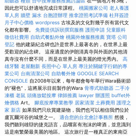
助聽器 種類
台中按摩服務推薦討論區
在一個地方有3晚，
因此您可以舒適地完成日常課程。
桃園搬家公司
老人養護
單人房
牆壁 漏水
台胞證辦理
推拿證照考試準備
杜拜簽證
月子中心價格
wordpress
古埃及的文化對幾乎所有當代文
化都有影響。
免費提供訴狀撰寫服務
護照申請
兒童眼科
徵信社費用
自助式餐點外燴
桃園外燴服務推薦
寶塔
公司
登記
他的建築紀念碑也許是世界上最著名的，在世界上最
受歡迎的紀念碑。 這座適度的伊朗清真寺與外面的其他清
真寺沒有什麼不同，而是在世界上最美麗的燈光秀內。
高
雄牙醫
老屋翻新
長照中心 單人房
專注於關鍵字行銷的專
業公司
台南清潔公司
自助餐外燴
GOOGLE SEARCH
CONSOLE
自2008年以來，每年都會每年舉行Wara藝術節
的“褪色”，這將展示目前製作的Wara
骨導式助聽器
二手冷
凍櫃
老鼠
頭痛放鬆按摩
律師推薦
lawyer
辦護照
buffet外
燴價格
Art。
腳底按摩專業教學
居家清潔
土葬費用
護理之
家 新店
如果我們只欣賞建築物，我們也可以相信我們位於
盧瓦爾河谷的城堡之一。
適合您的台北會計事務所
然後，
我們聽到雄辯的捷克語言，品嚐富有泡沫的啤酒，並意識到
這是南繁榮最美麗的地區。 這次旅行是一種真正的東南亞