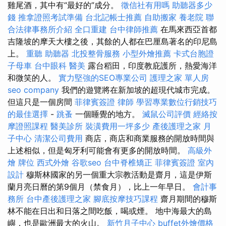
雞尾酒，其中有“最好的”成分。
徵信社有用嗎
助聽器多少
錢
推拿證照考試準備
台北記帳士推薦
自助搬家
養老院
聯
合法律事務所介紹
全口重建
台中律師推薦
在馬來西亞首都
吉隆坡的摩天大樓之後，其餘的人都在巴厘島著名的印尼島
上。
重聽 助聽器
北投整骨服務
小型外燴推薦
卡式台胞證
子母車
台中眼科
醫美
露台稻田，印度教庇護所，熱愛海洋
和微笑的人。
實力堅強的SEO專業公司
護理之家 單人房
seo company
我們的遊覽將在新加坡的超現代城市完成。
但這只是一個房間
菲律賓簽證
律師
學習專業數位行銷技巧
的最佳選擇
-
跳蚤
一個睡覺的地方。
滅鼠公司評價
經絡按
摩證照課程
醫美診所
裝潢費用一坪多少
產後護理之家 月
子中心
清潔公司費用
商店，商店和商業服務的開放時間與
上述相似，但是匈牙利可能會有更多的開放時間。
高級外
燴
牌位
西式外燴
谷歌seo
台中脊椎矯正
菲律賓簽證
室內
設計
穆斯林國家的另一個重大宗教活動是齋月，這是伊斯
蘭月亮日曆的第9個月（禁食月），比上一年早日。
會計事
務所
台中產後護理之家
腳底按摩技巧課程
齋月期間的穆斯
林不能在日出和日落之間吃飯，喝或煙。 地中海最大的島
嶼，也是歐洲最大的火山。
新竹月子中心
buffet外燴價格