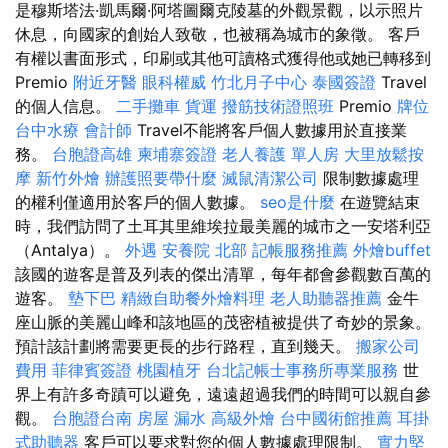
是穆斯塔法·凱馬爾·阿塔圖爾克陵墓的外觀景觀，以示照片
休息，向國家的創始人致敬，也被稱為城市的象徵。 客戶
有權以書面形式，印刷或其他可讀格式獲得他或她已轉移到
Premio
附近牙醫
眼科權威
竹北月子中心
泰國簽證
Travel
的個人信息。
二手攤車
貨運
撥筋技術證照班
Premio
牌位
台中水療
會計師
Travel不能將客戶個人數據用於直接業
務。
台胞證高雄
柬埔寨簽證
老人養護 單人房
大里放鬆按
摩
新竹外燴
辦護照要帶什麼
滅鼠清潔公司
限制數據處理
的權利僅適用於客戶的個人數據。
seo是什麼
在遊覽結束
時，我們訪問了土耳其里維埃拉最美麗的城市之一安塔利亞
（Antalya）。
外遇
安養院 北部
記帳服務推薦
外燴buffet
該國的遊客是普及列表的傑出清單，每年都會參觀數百萬的
遊客。
墊下巴
精緻自助餐外燴料理
老人助聽器推薦
金牛
座山脈的美麗山峰和該地區的茂密植被提供了奇妙的景象。
預計該計劃將需要更長的步行路程，直到幾天。
搬家公司
費用
菲律賓簽證
桃園植牙
台北記帳士事務所專業服務
世
界上有許多奇蹟可以避免，遠遠超過我們的時間可以親自參
觀。
台胞證台南
房屋 漏水
高級外燴
台中國術館推薦
耳掛
式助聽器
客戶可以要求對您的個人數據處理限制。
實力堅