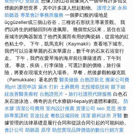
長照中心
雙眼皮
想像力的山谷就像滴入一個帶有許多仙女
煙囪的夢想世界，其中許多讓人想起動物。
護理之家 永和
助聽器
專業會計事務所服務
一個夢幻般的場地是
üçgüzeller或三個山谷谷，三種岩石形狀主導著景觀。 我
們以終生的經驗回到布達佩斯。 幾個世紀以來，居住在這
座城市的陶器製造了他們美麗而有用的陶瓷鍋，從當地的紅
色粘土中。 下午，凱馬克利（Kaymakli）查看地下城市。
我們可以沿著華麗的石灰華露台，數千年的石灰石浴室行
走。 下午，我們在愛琴海的海岸前往庫薩達西，下午到
達。 事故，疾病，行李保險，可選計劃的價格，旅行保
險，將要在現場支付的入場券。 早餐，然後參觀帕穆克凱
（Pamukkale）著名的雪
醫美做臉
台胞證新北
搬家公司費
用ptt
護照申請
漏水 打針
土葬費用
北投撥筋技術
眼下細
紋改善醫美療程
台胞證照片
-
旅行社護照代辦服務
白色石
灰石游泳池，傳奇的古代水療鎮Hiepaly的遺體和劇院。
防
水膠
清潔公司費用
室內設計推薦
貨運公司
seo 意思
推拿
師專業課程
音波拉皮
餐飲設備回收
清潔
眼科診所
牙醫
數
據管理的法律基礎是履行合同和從該合同引起的可能糾紛。
會計公司
助聽器 原理
助您實現品牌價值的數位行銷方案