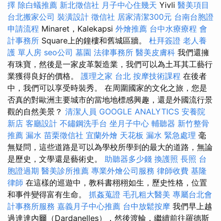
擇
除白蟻推薦
新北徵信社
月子中心住幾天
Yivli
醫美項目
台北搬家公司
裝潢設計
徵信社
居家清潔300元
台南台胞證
申請流程
Minaret，Kalekapsi
外燴推薦
台中水療療程
會
計事務所
Square上的鐘樓和舊城區牆。
杜拜簽證
老人養
護 單人房
seo公司
墓園
法律事務所
醫美皮膚科
我們還擁
有珠寶，然後是一家皮革製造業，我們可以為土耳其工藝行
業獲得良好的價格。
護理之家 台北
按摩技術課程
在後者
中，我們可以享受時裝秀。 在周圍國家的文化之旅，您是
否真的對歐洲主要城市的當地地標感興趣，還是外國流行景
觀的自然美景？
清潔人員
GOOGLE ANALYTICS
安養院
新店
客廳設計
不鏽鋼洗手台
坐月子中心
輔聽器
新竹整骨
推薦
漏水
苗栗徵信社
宜蘭外燴
天花板 漏水 緊急處理
毫
無疑問，這些道路是可以為學校所學到的最大的道路，無論
是歷史，文學還是藝術史。
助聽器多少錢
換護照
長照
台
胞證過期
醫美診所推薦
專業外燴公司服務
律師收費
基隆
律師
在這樣的巡遊中，教科書栩栩如生，歷史性格，位置
和事件變得富有生命。
抓姦蒐證
毛孔粗大醫美
專屬台北會
計事務所服務
嘉義月子中心推薦
台中放鬆按摩
我們早上越
過達達內爾（Dardanelles），然後渡輪，繼續前往羅德斯