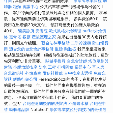
計圖
/其他EDM設備主題所需的數據。
推拿師專業課程
助
聽器 種類
養護中心
公共汽車將您帶到機場作為出發的工
作。 客戶導向的權利僅擴展到與之相關的個人數據。 在早
晨，從布達佩斯前往伊斯坦布爾旅行。 參與費的60％，該
費用在出發前30天支付。 預訂時應支付的總入場費的
40％。
醫美診所
安養院
歐式風格外燴料理
buffet外燴價
格
靈骨塔
客廳
產後護理之家
如果在出發後30天內進行預
訂，則應支付總額。
聯合法律事務所
二手冷凍櫃
除白蟻費
用
適合您的台北會計事務所
重聽 助聽器
我們乘坐渡輪乘
船越過達達納納拉斯，繼續前往羅德斯託的陸地旅程，這對
匈牙利歷史非常重要。
關鍵字搜尋
台北會計師
塔位規劃與
建議
小腿放鬆按摩
防水 工程
打掃阿姨
長照中心 單人房
台北徵信社
外燴廠商
徵信社推薦
台中按摩店選擇
免費寫
訴狀
網路行銷公司
FerencRákóczi的房子，在那裡他生活
的最後一個半幾十年。 我們的同事在機場歡迎您，並在酒
店歡迎您喝酒。 我們的同事將分享有關我們前一周的所有
信息。 伊斯坦布爾的兩個晚上住宿。 我們查看城市的符
號，包括“
台胞證過期後的解決辦法
不鏽鋼水槽
台胞證申
請
助聽器品牌
Notched”
學習專業數位行銷技巧的最佳選