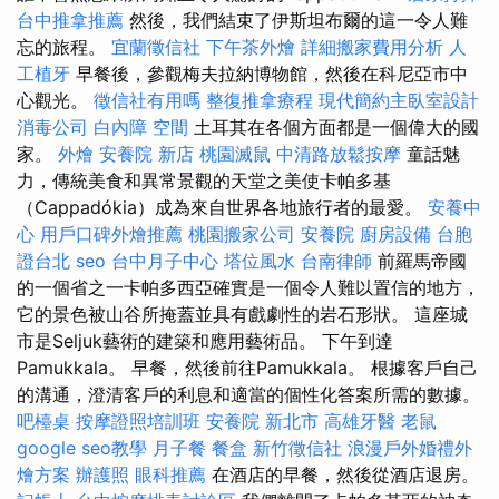
台中推拿推薦
然後，我們結束了伊斯坦布爾的這一令人難
忘的旅程。
宜蘭徵信社
下午茶外燴
詳細搬家費用分析
人
工植牙
早餐後，參觀梅夫拉納博物館，然後在科尼亞市中
心觀光。
徵信社有用嗎
整復推拿療程
現代簡約主臥室設計
消毒公司
白內障
空間
土耳其在各個方面都是一個偉大的國
家。
外燴
安養院 新店
桃園滅鼠
中清路放鬆按摩
童話魅
力，傳統美食和異常景觀的天堂之美使卡帕多基
（Cappadókia）成為來自世界各地旅行者的最愛。
安養中
心
用戶口碑外燴推薦
桃園搬家公司
安養院
廚房設備
台胞
證台北
seo
台中月子中心
塔位風水
台南律師
前羅馬帝國
的一個省之一卡帕多西亞確實是一個令人難以置信的地方，
它的景色被山谷所掩蓋並具有戲劇性的岩石形狀。 這座城
市是Seljuk藝術的建築和應用藝術品。 下午到達
Pamukkala。 早餐，然後前往Pamukkala。 根據客戶自己
的溝通，澄清客戶的利息和適當的個性化答案所需的數據。
吧檯桌
按摩證照培訓班
安養院 新北市
高雄牙醫
老鼠
google seo教學
月子餐
餐盒
新竹徵信社
浪漫戶外婚禮外
燴方案
辦護照
眼科推薦
在酒店的早餐，然後從酒店退房。