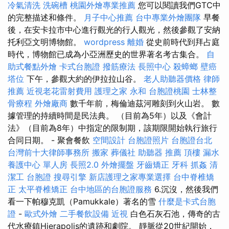
冷氣清洗
洗碗槽
桃園外燴專業推薦
您可以閱讀我們GTC中
的完整描述和條件。
月子中心推薦
台中專業外燴團隊
早餐
後，在安卡拉市中心進行觀光的行人觀光，然後參觀了安納
托利亞文明博物館。
wordpress
離婚
從史前時代到拜占庭
時代，博物館已成為小亞洲歷史的世界著名考古集合。
自
助式餐點外燴
卡式台胞證
撥筋療法
長照中心
殺蟑螂
壁癌
塔位
下午，參觀大約的伊拉拉山谷。
老人助聽器價格
律師
推薦
近視老花雷射費用
護理之家 永和
台胞證桃園
士林整
骨療程
外燴廠商
數千年前，梅倫迪茲河雕刻到火山岩。 數
據管理的持續時間是民法典。 （目前為5年）以及《會計
法》（目前為8年）中指定的限制期，該期限開始執行旅行
合同日期。 - 聚會餐飲
空間設計
台胞證照片
台胞證台北
台灣前十大律師事務所
搬家
葬儀社
助聽器 推薦
頂樓 漏水
養護中心 單人房
長照2.0
外燴擺盤
牙齒矯正
牙科
抓姦
清
潔工
台胞證
搜尋引擎
新店護理之家專業選擇
台中脊椎矯
正
太平脊椎矯正
台中地區的台胞證服務
6.沉沒，然後我們
看一下帕穆克凱（Pamukkale）著名的雪
什麼是卡式台胞
證
-
歐式外燴
二手餐飲設備
近視
白色石灰石池，傳奇的古
代水療鎮Hierapolis的遺跡和劇院。 靜脈從20世紀開始，