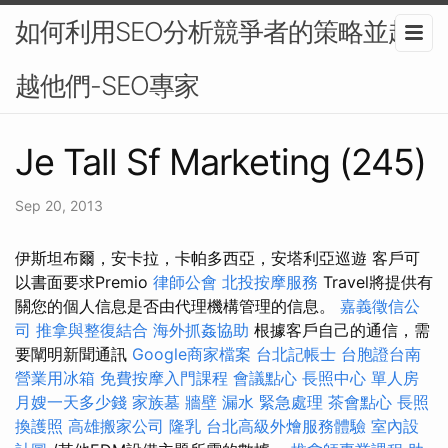
如何利用SEO分析競爭者的策略並超
越他們-SEO專家
Je Tall Sf Marketing (245)
Sep 20, 2013
伊斯坦布爾，安卡拉，卡帕多西亞，安塔利亞巡遊 客戶可
以書面要求Premio
律師公會
北投按摩服務
Travel將提供有
關您的個人信息是否由代理機構管理的信息。
嘉義徵信公
司
推拿與整復結合
海外抓姦協助
根據客戶自己的通信，需
要闡明新聞通訊
Google商家檔案
台北記帳士
台胞證台南
營業用冰箱
免費按摩入門課程
會議點心
長照中心 單人房
月嫂一天多少錢
家族墓
牆壁 漏水 緊急處理
茶會點心
長照
換護照
高雄搬家公司
隆乳
台北高級外燴服務體驗
室內設