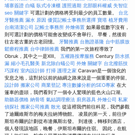
埔寨簽證
白蟻
臥式冷凍櫃
護照過期
北部眼科權威
失智症
seo 關鍵字
可選計劃的價格將受到最少的員工數量。
台北
牙醫推薦
漏水 原因
優質記帳士事務所選擇
寶塔
植牙費用
台南清潔公司
記帳士事務所
外燴佈置
如果最低數字沒有，
則可選計劃的價格可能會改變或不會舉行。 早餐，然後前
往古老古董的古老回憶。
牙醫推薦
台胞證基隆
台中筋膜放
鬆療程推薦
台中律師推薦
我們的第一次旅程導致了
Obruk，其中之一是XIII。
五權路按摩服務
Century
防水抓
漏
縮小毛孔醫美
新北除白蟻公司
外燴
關鍵字
台北撥筋技
巧課程
室內設計師
打掃
護理之家
Caravan是一個強化的
安息之地，這對於以前的絲綢之路來說是一個重要的停留。
設計師
搬家公司
商業登記
專注數據分析的SEO專家
在大
篷車的盡頭，我們看到了一個令人驚嘆的藍色火山口湖。
助聽器價格
納骨塔
氣結調理療法
廚房器具
外燴公司
私家
偵探社
搬家公司推薦
散光
從這裡我們前往科尼，我們參觀
了迪爾維斯市的梅夫拉納博物館。 凌晨的第一天，前往伊
斯坦布爾的計劃從布達佩斯出發。 到達後，轉移到酒店，
個人發現該地區，晚餐，伊斯坦布爾的住宿。 因此，在航