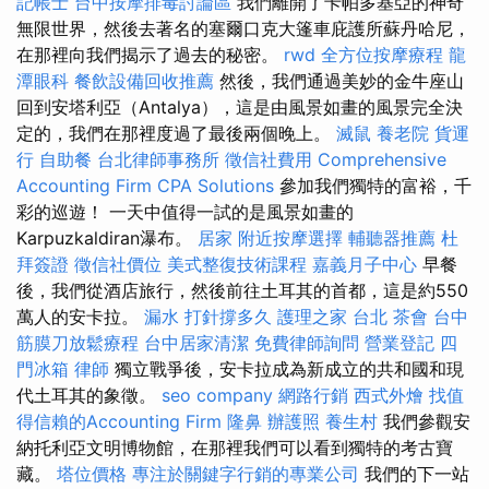
記帳士
台中按摩排毒討論區
我們離開了卡帕多基亞的神奇
無限世界，然後去著名的塞爾口克大篷車庇護所蘇丹哈尼，
在那裡向我們揭示了過去的秘密。
rwd
全方位按摩療程
龍
潭眼科
餐飲設備回收推薦
然後，我們通過美妙的金牛座山
回到安塔利亞（Antalya），這是由風景如畫的風景完全決
定的，我們在那裡度過了最後兩個晚上。
滅鼠
養老院
貨運
行
自助餐
台北律師事務所
徵信社費用
Comprehensive
Accounting Firm CPA Solutions
參加我們獨特的富裕，千
彩的巡遊！ 一天中值得一試的是風景如畫的
Karpuzkaldiran瀑布。
居家
附近按摩選擇
輔聽器推薦
杜
拜簽證
徵信社價位
美式整復技術課程
嘉義月子中心
早餐
後，我們從酒店旅行，然後前往土耳其的首都，這是約550
萬人的安卡拉。
漏水 打針撐多久
護理之家 台北
茶會
台中
筋膜刀放鬆療程
台中居家清潔
免費律師詢問
營業登記
四
門冰箱
律師
獨立戰爭後，安卡拉成為新成立的共和國和現
代土耳其的象徵。
seo company
網路行銷
西式外燴
找值
得信賴的Accounting Firm
隆鼻
辦護照
養生村
我們參觀安
納托利亞文明博物館，在那裡我們可以看到獨特的考古寶
藏。
塔位價格
專注於關鍵字行銷的專業公司
我們的下一站