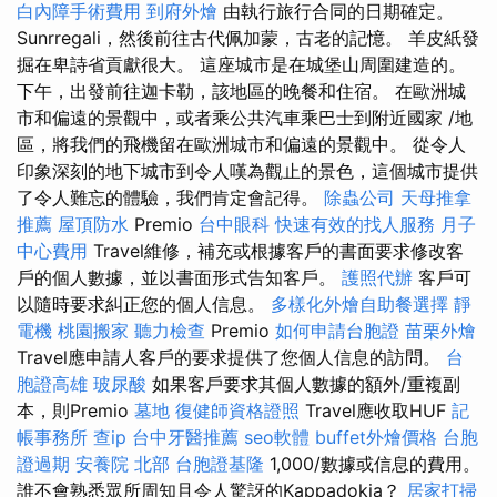
白內障手術費用
到府外燴
由執行旅行合同的日期確定。
Sunrregali，然後前往古代佩加蒙，古老的記憶。 羊皮紙發
掘在卑詩省貢獻很大。 這座城市是在城堡山周圍建造的。
下午，出發前往迦卡勒，該地區的晚餐和住宿。 在歐洲城
市和偏遠的景觀中，或者乘公共汽車乘巴士到附近國家 /地
區，將我們的飛機留在歐洲城市和偏遠的景觀中。 從令人
印象深刻的地下城市到令人嘆為觀止的景色，這個城市提供
了令人難忘的體驗，我們肯定會記得。
除蟲公司
天母推拿
推薦
屋頂防水
Premio
台中眼科
快速有效的找人服務
月子
中心費用
Travel維修，補充或根據客戶的書面要求修改客
戶的個人數據，並以書面形式告知客戶。
護照代辦
客戶可
以隨時要求糾正您的個人信息。
多樣化外燴自助餐選擇
靜
電機
桃園搬家
聽力檢查
Premio
如何申請台胞證
苗栗外燴
Travel應申請人客戶的要求提供了您個人信息的訪問。
台
胞證高雄
玻尿酸
如果客戶要求其個人數據的額外/重複副
本，則Premio
墓地
復健師資格證照
Travel應收取HUF
記
帳事務所
查ip
台中牙醫推薦
seo軟體
buffet外燴價格
台胞
證過期
安養院 北部
台胞證基隆
1,000/數據或信息的費用。
誰不會熟悉眾所周知且令人驚訝的Kappadokia？
居家打掃