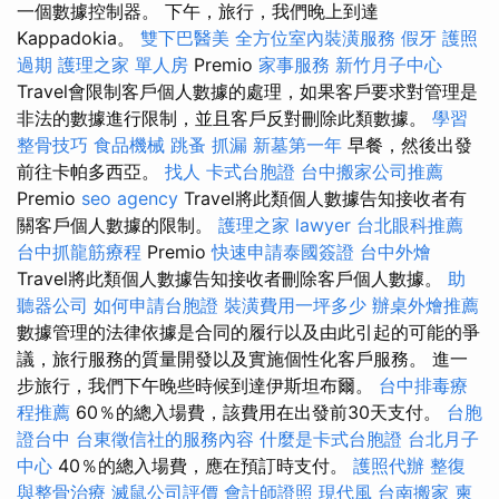
一個數據控制器。 下午，旅行，我們晚上到達
Kappadokia。
雙下巴醫美
全方位室內裝潢服務
假牙
護照
過期
護理之家 單人房
Premio
家事服務
新竹月子中心
Travel會限制客戶個人數據的處理，如果客戶要求對管理是
非法的數據進行限制，並且客戶反對刪除此類數據。
學習
整骨技巧
食品機械
跳蚤
抓漏
新墓第一年
早餐，然後出發
前往卡帕多西亞。
找人
卡式台胞證
台中搬家公司推薦
Premio
seo agency
Travel將此類個人數據告知接收者有
關客戶個人數據的限制。
護理之家
lawyer
台北眼科推薦
台中抓龍筋療程
Premio
快速申請泰國簽證
台中外燴
Travel將此類個人數據告知接收者刪除客戶個人數據。
助
聽器公司
如何申請台胞證
裝潢費用一坪多少
辦桌外燴推薦
數據管理的法律依據是合同的履行以及由此引起的可能的爭
議，旅行服務的質量開發以及實施個性化客戶服務。 進一
步旅行，我們下午晚些時候到達伊斯坦布爾。
台中排毒療
程推薦
60％的總入場費，該費用在出發前30天支付。
台胞
證台中
台東徵信社的服務內容
什麼是卡式台胞證
台北月子
中心
40％的總入場費，應在預訂時支付。
護照代辦
整復
與整骨治療
滅鼠公司評價
會計師證照
現代風
台南搬家
柬