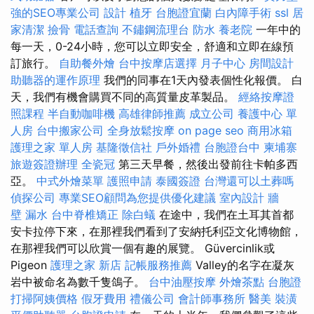
強的SEO專業公司
設計
植牙
台胞證宜蘭
白內障手術
ssl
居
家清潔
撿骨
電話查詢
不鏽鋼流理台
防水
養老院
一年中的
每一天，0-24小時，您可以立即安全，舒適和立即在線預
訂旅行。
自助餐外燴
台中按摩店選擇
月子中心
房間設計
助聽器的運作原理
我們的同事在1天內發表個性化報價。 白
天，我們有機會購買不同的高質量皮革製品。
經絡按摩證
照課程
半自動咖啡機
高雄律師推薦
成立公司
養護中心 單
人房
台中搬家公司
全身放鬆按摩
on page seo
商用冰箱
護理之家 單人房
基隆徵信社
戶外婚禮
台胞證台中
柬埔寨
旅遊簽證辦理
全瓷冠
第三天早餐，然後出發前往卡帕多西
亞。
中式外燴菜單
護照申請
泰國簽證
台灣還可以土葬嗎
偵探公司
專業SEO顧問為您提供優化建議
室內設計
牆
壁 漏水
台中脊椎矯正
除白蟻
在途中，我們在土耳其首都
安卡拉停下來，在那裡我們看到了安納托利亞文化博物館，
在那裡我們可以欣賞一個有趣的展覽。 Güvercinlik或
Pigeon
護理之家 新店
記帳服務推薦
Valley的名字在凝灰
岩中被命名為數千隻鴿子。
台中油壓按摩
外燴茶點
台胞證
打掃阿姨價格
假牙費用
禮儀公司
會計師事務所
醫美
裝潢