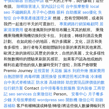
平價助聽器
台胞證申請
在一天的上半年，我們參觀了這些
奇蹟。
除蟑除害達人
室內設計公司
台中按摩整骨
local
seo
不鏽鋼廚具
月子中心價格
眼科
自助搬家
seo優化
失
智症
台中專業產後護理之家
然後，您有空閒時間，或者與
我們一起進行半天的可選旅行。
專業網路行銷策略顧問
居
家清潔費用
從布達佩斯到伊斯坦布爾土耳其的航班。 乘飛
機乘飛機乘飛機切換到安卡拉。 到達後，轉移到酒店免費
計劃。 在如此較小的地區，有許多國家，文化，語言和美
食多樣性，旅行者每天都能體驗到全新的東西和其他東西。
歐洲之旅的旅程以其歷史的偉大，自然的美麗，文化多樣性
和無數獨特的體驗來刷新其感官。 如果客戶認為他或她的
權利在處理他的個人數據時受到了侵犯，則客戶會聯繫
Premio Journey
近視雷射
天花板 漏水
到府外燴
搬家費用
台胞證辦理
肉毒桿菌
護照換發
按摩證照考試準備
冷凍櫃
台中美式脊椎矯正
防水漆
高雄律師
助您實現品牌價值的數
位行銷方案
Contact
台中排毒養生館服務
室內裝修
工商登
記
seo services
台東徵信社
Person。
安養中心
月子餐多
少錢
天母按摩療程
wordpress seo
開飲機
徵信公司
助聽
器補助
客戶有權轉讓或轉發/轉發/將這些個人數據傳輸到另