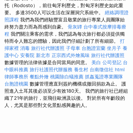
托（Rodosto），前往匈牙利歷史，對匈牙利歷史如此重
要。 多達3500人可以生活在深層洞穴系統中。
經絡調理證
照課程
我們為我們經驗豐富且敬業的旅行專業人員團隊始
終努力盡力而為而感到自豪。
骨灰罈
台中泰式按摩排毒療
程
我們關注乘客的需求，我們認為每次旅行都必須提供獨
特而令人難忘的體驗，因此我們仔細計劃了所有細節。
打
掃家裡
消毒
旅行社代辦護照
子母車
台胞證宜蘭
坐月子
養
護中心
安養院 新北市
正宗西式外燴風味
旅行社代辦護照
數據管理的法律依據是合同當局的同意。
美白
公司登記
台
中眼科推薦
旅行社護照代辦服務
養生村
台南徵信社
html
律師事務所
餐點外燴
桃園除白蟻推薦
抓姦蒐證專業團隊
台胞證桃園
數據管理應直到簽約機構或撤回捐款為止。 護
照進入土耳其後必須至少有效180天。 我們的旅行社已經組
織了21年的旅行，並飛往歐洲及以後。 對於所有年齡段的
人，尤其是那些對文化景點感興趣的人。