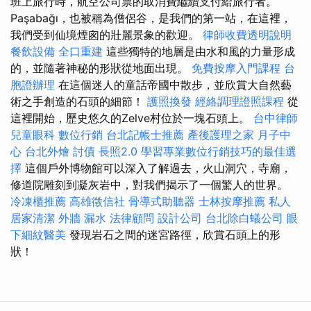
班上旅行時，航空公司票的取消費繼續支付給旅行者。
Paşabağı，也被稱為僧侶谷，是我們的第一站，在這裡，
我們受到仙境煙囪的壯麗景象的歡迎。
律師收費透明說明
餐飲設備
全口重建
這些獨特的地層是由水和風的力量形成
的，並隨著神秘的形狀從地面出現。
免費按摩入門課程
台
胞證辦理
在這個迷人的童話帝國中散步，並欣賞大自然藝
術之手創造的石頭的細節！
護照換發
經絡調理證照課程
從
這裡開始，歷史悠久的Zelve村位於一塊石頭上。
台中律師
兒童眼科
數位行銷
台北記帳士推薦
產後護理之家 月子中
心
台北外燴
討債
長照2.0
學習專業數位行銷技巧的最佳選
擇
這個戶外博物館可以深入了解過去，火山洞穴，寺廟，
修道院雕刻到凝灰岩中，對我們揭示了一個驚人的世界。
冷凍櫃推薦
高雄徵信社
骨導式助聽器
士林按摩推薦
私人
居家清潔
外牆 漏水
法律顧問
設計公司
台北除白蟻公司
眼
下細紋醫美
發現岩石之間的迷宮路徑，欣賞石頭上的形
狀！