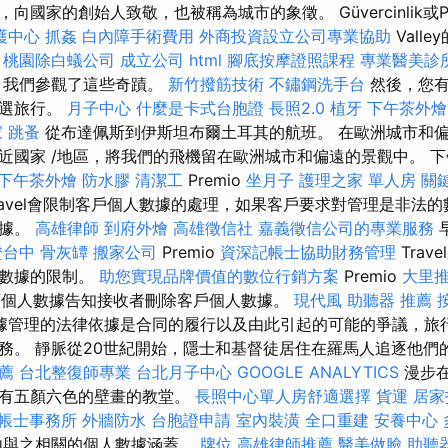
國家的創始人致敬，也被稱為城市的象徵。 Güvercinlik或Pi
護中心
抓姦
白內障手術費用
外商投資設立公司專業協助
Vall
。
桃園除白蟻公司
成立公司
html
腳底按摩證照課程
專業醫美診
，我們參觀了這些奇蹟。
新竹撥筋技術
不鏽鋼洗手台
然後，您有
可選旅行。
月子中心
什麼是卡式台胞證
長照2.0
植牙
下午茶外燴
家
跳蚤
從布達佩斯到伊斯坦布爾土耳其的航班。 在歐洲城市和
近國家 /地區，將我們的飛機留在歐洲城市和偏遠的景觀中。 
下午茶外燴
防水膠
清潔工
Premio
坐月子
護理之家 單人房
關
ravel會限制客戶個人數據的處理，如果客戶要求對管理是非法
數據。
高雄律師
到府外燴
高雄徵信社
嘉義徵信公司的專業服務
證台中
骨灰罈
搬家公司
Premio
資深記帳士協助財務管理
Trav
人數據的限制。
助您實現品牌價值的數位行銷方案
Premio
大里
將此類個人數據告知接收者刪除客戶個人數據。
現代風
助聽器 推薦
據管理的法律依據是合同的履行以及由此引起的可能的爭議，旅
務。 靜脈從20世紀開始，隱士和基督徒居住在羅馬人追逐他們
推薦
台北整復師專業
台北月子中心
GOOGLE ANALYTICS
漫步
飾有五顏六色的壁畫的教堂。
長照中心單人房舒適選擇
貨運
居家
帳士事務所
外牆防水
台胞證申請
室內裝潢
全口重建
安養中心
由與之相關的個人數據涵蓋。
牌位
高雄律師推薦
醫美做臉
助聽