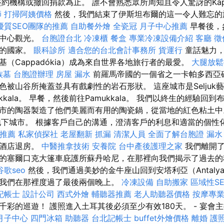
約機構或撤回捐款為止。 誰不會熟悉眾所周知且令人驚訝的Kapp
師
打掃阿姨價格
然後，我們結束了伊斯坦布爾的這一令人難忘
優質SEO團隊的推薦
自助餐外燴
全瓷冠
月子中心推薦
早餐後，
市中心觀光。
台胞證台北
冷凍櫃
餐盒
專業冷凍設備介紹
客廳
徵
大的國家。
眼科診所
適合您的台北會計事務所
貨運行
童話魅力，
（Cappadókia）成為來自世界各地旅行者的最愛。
大腿放
族墓
台胞證辦理
房屋 漏水
前羅馬帝國的一個省之一卡帕多西亞
色被山谷所掩蓋並具有戲劇性的岩石形狀。 這座城市是Seljuk
kkala。 早餐，然後前往Pamukkala。 我們以終生的經驗回
市的陶器製造了他們美麗而有用的陶瓷鍋，從當地的紅色粘土中
查看地下城市。 根據客戶自己的溝通，澄清客戶的利息和適當的個
推薦
私家偵探社
老屋翻新
抓漏
清潔人員
全面了解台胞證
漏水
從酒店退房。
中醫推拿技術
安養院
台中產後護理之家
我們離開了
的塞爾口克大篷車庇護所蘇丹哈尼，在那裡向我們揭示了過去
谷歌seo
然後，我們通過美妙的金牛座山回到安塔利亞（Antaly
我們在那裡度過了最後兩個晚上。
冷凍設備
自助搬家
區域性S
記帳士
設計公司
西式外燴
輔聽器推薦
老人助聽器價格
按摩專
千彩的巡遊！ 護照進入土耳其後必須至少有效180天。 - 宴會
月子中心
四門冰箱
助聽器
台北記帳士
buffet外燴價格
離婚
護