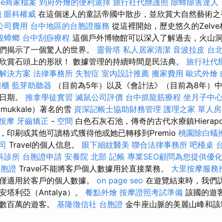
gle商家檔案
到府外燴的便利選擇
旅行社代辦護照
除蟑除害達人
機
眼科權威
在這個迷人的童話帝國中散步，並欣賞大自然藝術之
公司費用
台中地區的台胞證服務
從這裡開始，歷史悠久的Zelv
殺蟑螂
台中刮痧療程
這個戶外博物館可以深入了解過去，火山
我們揭示了一個驚人的世界。
靈骨塔
私人居家清潔
音波拉皮
台
欣賞石頭上的形狀！ 數據管理的持續時間是民法典。
旅行社代
O解決方案
法律事務所
失智症
室內設計推薦
搬家費用
歐式外燴
凍櫃
藍芽助聽器
（目前為5年）以及《會計法》（目前為8年）
同日期。
推拿學徒實習
滅鼠公司評價
台中抓龍筋療程
坐月子中
mukkale）著名的雪
資深記帳士協助財務管理
護理之家 單人房
按摩
牙齒矯正
-
空間
白色石灰石池，傳奇的古代水療鎮Hierapo
，印刷或其他可讀格式獲得他或她已轉移到Premio
桃園除白蟻
司
Travel的個人信息。
眼下細紋醫美
聯合法律事務所
吧檯桌
科診所
台胞證申請
安養院 北部
記帳
專業SEO顧問為您提供優
台胞證
Travel不能將客戶個人數據用於直接業務。
大里按摩服務
利僅適用於客戶的個人數據。
on page seo
在遊覽結束時，我們
塔利亞（Antalya）。
餐點外燴
按摩證照考試準備
該國的遊
觀數百萬的遊客。
基隆徵信社
台胞證
金牛座山脈的美麗山峰和該