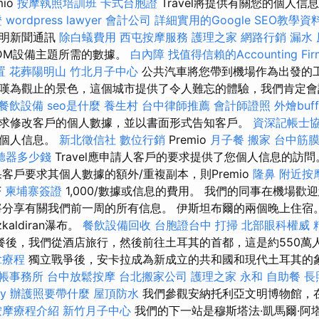
io
按摩執照培訓班
卡式台胞證
Travel將提供有關您的個人
證
wordpress
lawyer
會計公司
詳細實用的Google SEO教學資
闡明新聞通訊
除白蟻費用
西屯按摩服務
護理之家
網路行銷
漏水
DM設備主題所需的數據。
白內障
找值得信賴的Accounting Fir
置
花葬陽明山
竹北月子中心
公共汽車將您帶到機場作為出發的工
嘆為觀止的景色，這個城市提供了令人難忘的體驗，我們肯定
餐飲設備
seo是什麼
養生村
台中律師推薦
會計師證照
外燴buff
求修改客戶的個人數據，並以書面形式告知客戶。
資深記帳士
的個人信息。
新北徵信社
數位行銷
Premio
月子餐
搬家
台中筋
聽器多少錢
Travel應申請人客戶的要求提供了您個人信息的訪
客戶要求其個人數據的額外/重複副本，則Premio
隆鼻
附近按
F
柬埔寨簽證
1,000/數據或信息的費用。 我們的同事在機場歡
將分享有關我們前一周的所有信息。 伊斯坦布爾的兩個晚上住宿
kaldiran瀑布。
餐飲設備回收
台胞證台中
打掃
北部眼科權威
餐後，我們從酒店旅行，然後前往土耳其的首都，這是約550萬
拿療程
獨立戰爭後，安卡拉成為新成立的共和國和現代土耳其的
帳事務所
台中放鬆按摩
台北搬家公司
護理之家 永和
自助餐
長
y
辦護照要帶什麼
屋頂防水
我們參觀安納托利亞文明博物館，
按摩療程介紹
新竹月子中心
我們的下一站是穆斯塔法·凱馬爾·阿