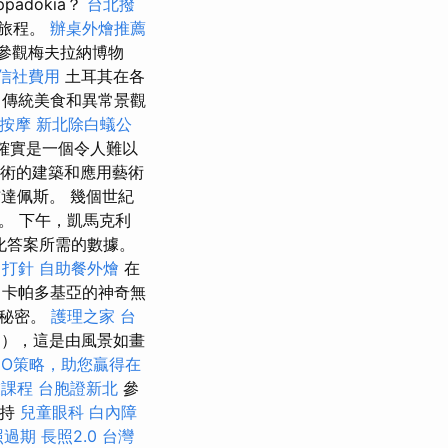
adokia？
台北撥
的旅程。
辦桌外燴推薦
參觀梅夫拉納博物
信社費用
土耳其在各
傳統美食和異常景觀
鬆按摩
新北除白蟻公
確實是一個令人難以
藝術的建築和應用藝術
到布達佩斯。 幾個世紀
。 下午，凱馬克利
性化答案所需的數據。
 打針
自助餐外燴
在
卡帕多基亞的神奇無
的秘密。
護理之家 台
a），這是由風景如畫
EO策略，助您贏得在
業課程
台胞證新北
參
主持
兒童眼科
白內障
照過期
長照2.0
台灣