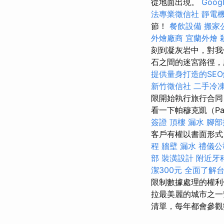
從地面出現。
Goo
法專業徵信社
靜電
節！
餐飲設備
搬家
外燴廠商
宜蘭外燴
刻到凝灰岩中，對
石之間的迷宮路徑，
提供量身打造的SE
新竹徵信社
二手冷
限開始執行旅行合
看一下帕穆克凱（Pa
簽證
頂樓 漏水
腳部
客戶有權以書面形式
程
牆壁 漏水
禮儀公
部
裝潢設計
附近牙
潔300元
全面了解
限制數據處理的權
拉最美麗的城市之一安
清單，每年都會參