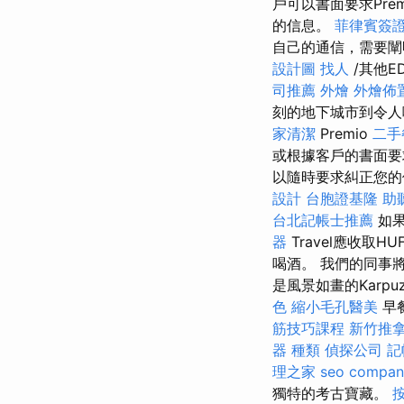
戶可以書面要求Prem
的信息。
菲律賓簽
自己的通信，需要
設計圖
找人
/其他E
司推薦
外燴
外燴佈
刻的地下城市到令人
家清潔
Premio
二手
或根據客戶的書面要
以隨時要求糾正您
設計
台胞證基隆
助
台北記帳士推薦
如果
器
Travel應收取HU
喝酒。 我們的同事
是風景如畫的Karpuz
色
縮小毛孔醫美
早
筋技巧課程
新竹推
器 種類
偵探公司
記
理之家
seo compan
獨特的考古寶藏。