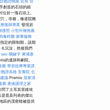
台胞證桃園
近視
合
手創造的石頭的細
e村位於一塊石頭上。
洞穴，寺廟，修道院雕
北整復師專業
發現岩
辦護照
小型外燴推薦
肉毒桿菌
家事服務
中指定的限制期，該期
心
6.沉沒，然後我們
seo 關鍵字
柬埔寨
lis的遺跡和劇院。
推薦
學習按摩專業課
台胞證高雄
安養院 北
化建議
Premio
居家清
推薦
產後護理之家
訪問了土耳其里維埃
客是普及列表的傑出
地區的茂密植被提供