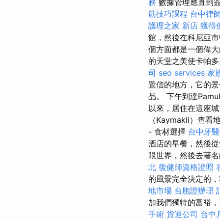
務
數據管理應直到簽
筋技巧課程
台中律
護理之家 新店
獲得
館，然後在科尼亞
個方面都是一個偉
的天堂之美使卡帕多基
司
seo services
家
置信的地方，它的景
品。 下午到達Pamu
以來，居住在這座城
（Kaymakli）
- 食材選擇
台中牙醫
酒店的早餐，然後
限世界，然後去著名
北
復健師資格證照
的風景完全決定的，
地市場
台胞證辦理
加我們獨特的富裕，
手術
貨運公司
台中