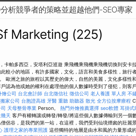
O分析競爭者的策略並超越他們-SEO專家
 Sf Marketing (225)
，卡帕多西亞，安塔利亞巡遊 乘飛機乘飛機乘飛機切換到安卡拉
如此較小的地區，有許多國家，文化，語言和美食多樣性，旅行
。 歐洲之旅的旅程以其歷史的偉大，自然的美麗，文化多樣性
客戶認為他或她的權利在處理他的個人數據時受到了侵犯，則客戶會
外燴公司
台北會計師
台北徵信社
徵信公司
老人養護 單人房
不
南搬家公司
台胞證高雄
牙醫
重聽 助聽器
散光
全方位按摩療程
C
公司
天母整骨專業
Person。
熱門外燴推薦選擇
seo軟體
耳掛式
住幾天
客戶有權轉讓或轉發/轉發/將這些個人數據傳輸到另一個
也被稱為僧侶谷，是我們的第一站，在這裡，我們受到仙境煙囪的壯麗
心
護理之家的專業照護
這些獨特的地層是由水和風的力量形成