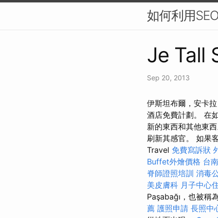
如何利用SE
Je Tall
Sep 20, 2013
伊斯坦布爾，安卡拉
酒店免費計劃。 在
新的東西和其他東西
刷新其感官。 如果
Travel
免費寫訴狀
Buffet外燴價格
台
脊師證照培訓
消毒
美皮膚科
月子中心
Paşabağı，
薦
護照申請
長照中