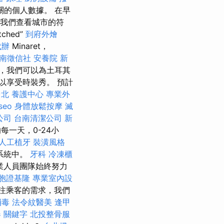
關的個人數據。 在早
 我們查看城市的符
tched”
到府外燴
代辦
Minaret，
南徵信社
安養院 新
，我們可以為土耳其
以享受時裝秀。 預計
台北
養護中心
專業外
seo
身體放鬆按摩
滅
公司
台南清潔公司
新
每一天，0-24小
人工植牙
裝潢風格
系統中。
牙科
冷凍櫃
業人員團隊始終努力
胞證基隆
專業室內設
注乘客的需求，我們
消毒
法令紋醫美
逢甲
器
關鍵字
北投整骨服