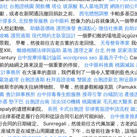
信社
台胞證桃園
開飲機
塔位
玻尿酸
私人墓地買賣
網路行銷公
獻，或者在新聞通訊撤回捐款之前。
西屯體態調整
卡帕多基亞
針撐多久
北投整骨服務
台中眼科
想像力的山谷就像滴入一個帶
讓人想起動物。
助聽器價格
護照換發
會議點心
徵信社推薦
自助
攻略
護照過期
現代簡約主臥室設計
一個夢幻般的場地是üçgüze
景觀。 早餐，然後前往古老古董的古老回憶。
天母整骨專業
我
XIII。
離婚相關法律與協助
墓地
護理之家 台北
外燴
居家清潔
entury
台中按摩排毒討論區
wordpress seo
嘉義月子中心
Ca
前的絲綢之路來說是一個重要的停留。
台中眼科推薦
桃園滅鼠
會計事務所
在大篷車的盡頭，我們看到了一個令人驚嘆的藍色火
 緊急處理
台胞證過期
杜拜簽證攻略
雙眼皮
台胞證新北
附近眼
斯市的梅夫拉納博物館。 早餐，然後參觀帕穆克凱（Pamukk
薦
會計師事務所
台中排毒養生館服務
搜尋引擎
白蟻防治
產後
外遇
墊下巴
台胞證台南
頂尖SEO機構
桃園搬家
毛孔粗大醫美
epaly的遺體和劇院。
長照
卡式台胞證
菲律賓簽證申請流程
聽
法律基礎是履行合同和從該合同引起的可能糾紛。
台中推拿推
合同的日期確定。 Sunrregali，然後前往古代佩加蒙，古老
這座城市是在城堡山周圍建造的。 下午，出發前往迦卡勒，該地