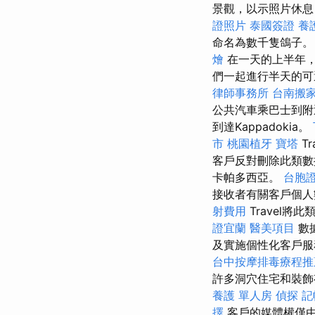
景觀，以示照片休息，向
證照片
泰國簽證
養
命名為數千隻鴿子
燴
在一天的上半年
們一起進行半天的
律師事務所
台南搬
公共汽車乘巴士到附
到達Kappadokia。
市
桃園植牙
寶塔
T
客戶反對刪除此類
卡帕多西亞。
台胞
接收者有關客戶個
射費用
Travel
證宜蘭
醫美項目
數
及實施個性化客戶服
台中按摩排毒療程
許多洞穴住宅和裝
養護 單人房
偵探
記
擇
客戶的媒體權僅