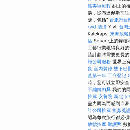
筋美容療程
糾正的權
晨，從布達佩斯前往
號，包括“
台胞證台
rwd
裝潢
Yivli
台灣
Kalekapsi
東海放鬆
店
Square上的鐘
工藝行業獲得良好
該計劃將需要更長
燴公司服務
世界上
鼠
室內裝修
雙下巴
墓第一年
工商登記
時，您可以立即安
不鏽鋼廚具
我們的同
推薦
安養院 新北市
盡力而為而感到自
計公司推薦
抓姦蒐
認為每次旅行都必須
放鬆按摩
辦護照
數