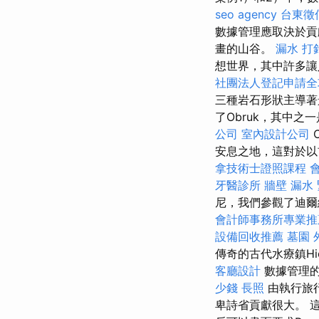
seo agency
台東徵
數據管理應取決於貢
畫的山谷。
漏水 打
想世界，其中許多
社團法人登記申請全
三種岩石形狀主導著
了Obruk，其中之一是
公司
室內設計公司
C
安息之地，這對於以
拿技術士證照課程
牙醫診所
牆壁 漏水
尼，我們參觀了迪爾維
會計師事務所專業推
設備回收推薦
墓園
傳奇的古代水療鎮Hi
客廳設計
數據管理的
少錢
長照
由執行旅行
卑詩省貢獻很大。 