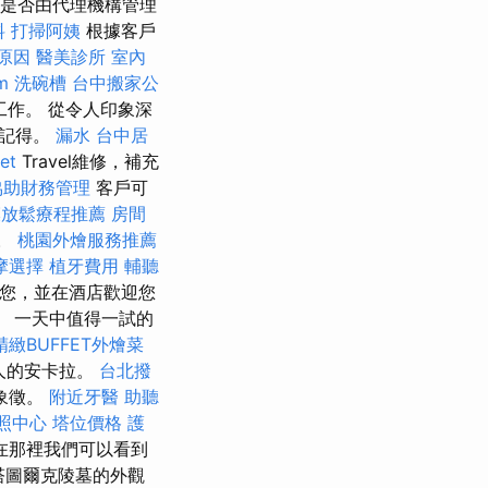
信息是否由代理機構管理
料
打掃阿姨
根據客戶
 原因
醫美診所
室內
m
洗碗槽
台中搬家公
作。 從令人印象深
會記得。
漏水
台中居
et
Travel維修，補充
協助財務管理
客戶可
膜放鬆療程推薦
房間
問。
桃園外燴服務推薦
摩選擇
植牙費用
輔聽
迎您，並在酒店歡迎您
。 一天中值得一試的
精緻BUFFET外燴菜
人的安卡拉。
台北撥
象徵。
附近牙醫
助聽
照中心
塔位價格
護
在那裡我們可以看到
塔圖爾克陵墓的外觀