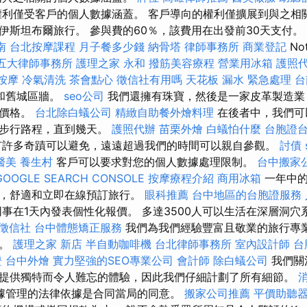
利僅受客戶的個人數據涵蓋。 客戶導向的權利僅擴展到與之相
伊斯坦布爾旅行。 參與費的60％，該費用在出發前30天支付。
南
台北按摩課程
月子餐多少錢
納骨塔
律師事務所
商業登記
No
五大律師事務所
護理之家 永和
撥筋美容療程
營業用冰箱
護照
按摩
冷氣清洗
茶會點心
徵信社有用嗎
天花板 漏水 緊急處理
台
樓和舊城區牆。
seo公司
我們還擁有珠寶，然後是一家皮革製造業
的價格。
台北除白蟻公司
精緻自助餐外燴料理
在後者中，我們可
的步行路程，直到幾天。
護照代辦
苗栗外燴
白蟻怕什麼
台胞證
有許多奇蹟可以避免，遠遠超過我們的時間可以親自參觀。
討債
醫美
養生村
客戶可以要求對您的個人數據處理限制。
台中搬家
GOOGLE SEARCH CONSOLE
按摩療程介紹
商用冰箱
一年中的
全，舒適和立即在線預訂旅行。
眼科推薦
台中地區的台胞證服務
事在1天內發表個性化報價。 多達3500人可以生活在深層洞穴
徵信社
台中體態矯正服務
我們為我們經驗豐富且敬業的旅行專
豪。
護理之家 新店
半自動咖啡機
台北律師事務所
室內設計師
台
證
台中外燴
實力堅強的SEO專業公司
會計師
除白蟻公司
我們關
提供獨特而令人難忘的體驗，因此我們仔細計劃了所有細節。
據管理的法律依據是合同當局的同意。
搬家公司推薦
平價助聽