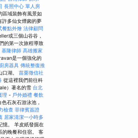
司
長照中心 單人房
的區域裝飾有風景如
有許多仙女煙囪的夢
式餐點外燴
法律顧問
ller或三個山谷谷，
們的第一次旅程導致
基隆律師
高雄搬家
ravan是一個強化的
廚房器具
傳統整復推
山口湖。
苗栗徵信社
科
從這裡我們前往科
ale）著名的雪
台北
護理
-
戶外婚禮
餐飲
白色石灰石游泳池，
力檢查
菲律賓簽證
薦
居家清潔一小時多
的記憶。 羊皮紙發掘在
區的晚餐和住宿。 客