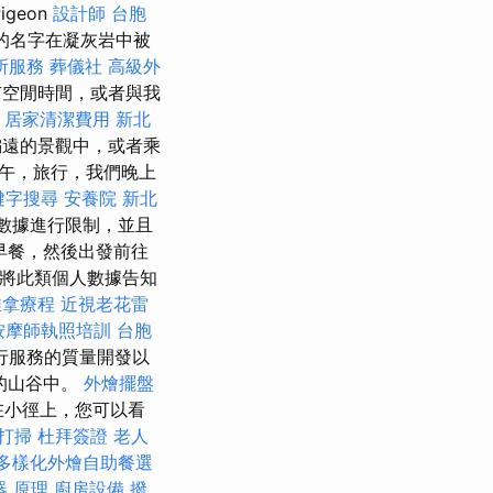
geon
設計師
台胞
ey的名字在凝灰岩中被
所服務
葬儀社
高級外
空閒時間，或者與我
居家清潔費用
新北
偏遠的景觀中，或者乘
下午，旅行，我們晚上
鍵字搜尋
安養院 新北
的數據進行限制，並且
早餐，然後出發前往
el將此類個人數據告知
推拿療程
近視老花雷
按摩師執照培訓
台胞
行服務的質量開發以
的山谷中。
外燴擺盤
在小徑上，您可以看
打掃
杜拜簽證
老人
多樣化外燴自助餐選
器 原理
廚房設備
撥