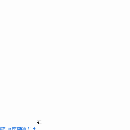
在
胞證
台南律師
防水