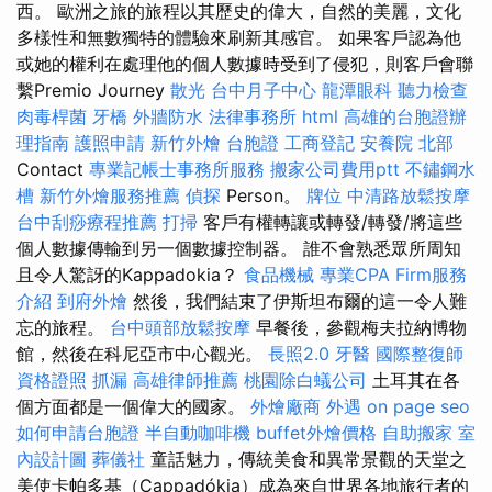
西。 歐洲之旅的旅程以其歷史的偉大，自然的美麗，文化
多樣性和無數獨特的體驗來刷新其感官。 如果客戶認為他
或她的權利在處理他的個人數據時受到了侵犯，則客戶會聯
繫Premio Journey
散光
台中月子中心
龍潭眼科
聽力檢查
肉毒桿菌
牙橋
外牆防水
法律事務所
html
高雄的台胞證辦
理指南
護照申請
新竹外燴
台胞證
工商登記
安養院 北部
Contact
專業記帳士事務所服務
搬家公司費用ptt
不鏽鋼水
槽
新竹外燴服務推薦
偵探
Person。
牌位
中清路放鬆按摩
台中刮痧療程推薦
打掃
客戶有權轉讓或轉發/轉發/將這些
個人數據傳輸到另一個數據控制器。 誰不會熟悉眾所周知
且令人驚訝的Kappadokia？
食品機械
專業CPA Firm服務
介紹
到府外燴
然後，我們結束了伊斯坦布爾的這一令人難
忘的旅程。
台中頭部放鬆按摩
早餐後，參觀梅夫拉納博物
館，然後在科尼亞市中心觀光。
長照2.0
牙醫
國際整復師
資格證照
抓漏
高雄律師推薦
桃園除白蟻公司
土耳其在各
個方面都是一個偉大的國家。
外燴廠商
外遇
on page seo
如何申請台胞證
半自動咖啡機
buffet外燴價格
自助搬家
室
內設計圖
葬儀社
童話魅力，傳統美食和異常景觀的天堂之
美使卡帕多基（Cappadókia）成為來自世界各地旅行者的