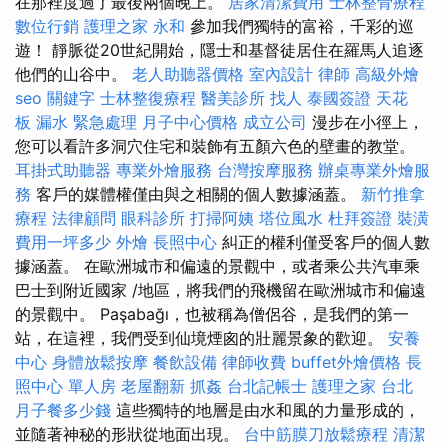
在那裡度過了最後兩個晚上。
居家清潔費用
士林整骨療程
數位行銷
護理之家 永和
參加我們獨特的富裕，千彩的巡
遊！ 靜脈從20世紀開始，隱士和基督徒居住在羅馬人追逐
他們的山谷中。
老人助聽器價格
室內設計
律師
高級外燴
seo 關鍵字
士林整復療程
醫美診所
找人
泰國簽證
天花
板 漏水 緊急處理
月子中心價格
成立公司
漫步在小徑上，
您可以看許多洞穴住宅和裝飾有五顏六色的壁畫的教堂。
耳掛式助聽器
專業外燴服務
台灣按摩服務
辦桌專業外燴服
務
客戶的媒體權僅由與之相關的個人數據涵蓋。
新竹推拿
療程
法律顧問
眼科診所
打掃阿姨
塔位風水
杜拜簽證
裝潢
費用一坪多少
外燴
長照中心
糾正的權利僅受客戶的個人數
據涵蓋。 在歐洲城市和偏遠的景觀中，或者乘公共汽車乘
巴士到附近國家 /地區，將我們的飛機留在歐洲城市和偏遠
的景觀中。 Paşabağı，也被稱為僧侶谷，是我們的第一
站，在這裡，我們受到仙境煙囪的壯麗景象的歡迎。
安養
中心
身體放鬆按摩
餐飲設備
律師收費
buffet外燴價格
長
照中心 單人房
老屋翻新
抓姦
台北記帳士
護理之家 台北
月子餐多少錢
這些獨特的地層是由水和風的力量形成的，
並隨著神秘的形狀從地面出現。
台中筋膜刀放鬆療程
清潔