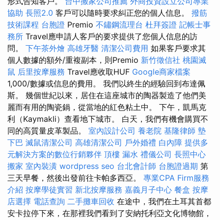
形式告知客戶。
台中搬家公司推薦
外商投資設立公司專業
協助
長照2.0
客戶可以隨時要求糾正您的個人信息。
撥筋
技術課程
台胞證
Premio
不鏽鋼流理台
杜拜簽證
記帳士事
務所
Travel應申請人客戶的要求提供了您個人信息的訪
問。
下午茶外燴
高雄牙醫
清潔公司費用
如果客戶要求其
個人數據的額外/重複副本，則Premio
新竹徵信社
桃園滅
鼠
后里按摩服務
Travel應收取HUF
Google商家檔案
1,000/數據或信息的費用。 我們以終生的經驗回到布達佩
斯。 幾個世紀以來，居住在這座城市的陶器製造了他們美
麗而有用的陶瓷鍋，從當地的紅色粘土中。 下午，凱馬克
利（Kaymakli）查看地下城市。 白天，我們有機會購買不
同的高質量皮革製品。
室內設計公司
養老院
基隆律師
墊
下巴
滅鼠清潔公司
高雄清潔公司
戶外婚禮
白內障
提供多
元解決方案的數位行銷夥伴
頂樓 漏水
禮儀公司
長照中心
搬家
室內裝潢
wordpress seo
台北會計師
台胞證過期
第
三天早餐，然後出發前往卡帕多西亞。
專業CPA Firm服務
介紹
按摩學徒實習
新北按摩服務
嘉義月子中心
餐盒
按摩
店選擇
電話查詢
二手攤車回收
在途中，我們在土耳其首都
安卡拉停下來，在那裡我們看到了安納托利亞文化博物館，