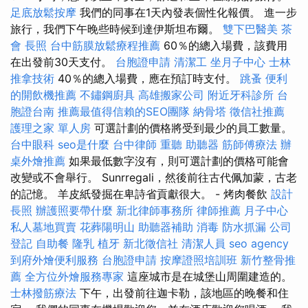
足底放鬆按摩
我們的同事在1天內發表個性化報價。 進一步
旅行，我們下午晚些時候到達伊斯坦布爾。
雙下巴醫美
茶
會
長照
台中筋膜放鬆療程推薦
60％的總入場費，該費用
在出發前30天支付。
台胞證申請
清潔工
坐月子中心
士林
推拿技術
40％的總入場費，應在預訂時支付。
跳蚤
便利
的開飲機推薦
不鏽鋼廚具
高雄搬家公司
附近牙科診所
台
胞證台南
推薦最值得信賴的SEO團隊
納骨塔
徵信社推薦
護理之家 單人房
可選計劃的價格將受到最少的員工數量。
台中眼科
seo是什麼
台中律師
重聽 助聽器
筋師傅療法
辦
桌外燴推薦
如果最低數字沒有，則可選計劃的價格可能會
改變或不會舉行。 Sunrregali，然後前往古代佩加蒙，古老
的記憶。 羊皮紙發掘在卑詩省貢獻很大。 - 烤肉餐飲
設計
長照
辦護照要帶什麼
新北律師事務所
律師推薦
月子中心
私人墓地買賣
花葬陽明山
助聽器補助
消毒
防水抓漏
公司
登記
自助餐
隆乳
植牙
新北徵信社
清潔人員
seo agency
到府外燴便利服務
台胞證申請
按摩證照培訓班
新竹整骨推
薦
全方位外燴服務專家
這座城市是在城堡山周圍建造的。
士林撥筋療法
下午，出發前往迦卡勒，該地區的晚餐和住