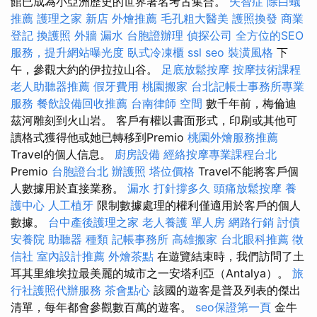
館已成為小亞洲歷史的世界著名考古集合。
失智症
除白蟻
推薦
護理之家 新店
外燴推薦
毛孔粗大醫美
護照換發
商業
登記
換護照
外牆 漏水
台胞證辦理
偵探公司
全方位的SEO
服務，提升網站曝光度
臥式冷凍櫃
ssl
seo
裝潢風格
下
午，參觀大約的伊拉拉山谷。
足底放鬆按摩
按摩技術課程
老人助聽器推薦
假牙費用
桃園搬家
台北記帳士事務所專業
服務
餐飲設備回收推薦
台南律師
空間
數千年前，梅倫迪
茲河雕刻到火山岩。 客戶有權以書面形式，印刷或其他可
讀格式獲得他或她已轉移到Premio
桃園外燴服務推薦
Travel的個人信息。
廚房設備
經絡按摩專業課程台北
Premio
台胞證台北
辦護照
塔位價格
Travel不能將客戶個
人數據用於直接業務。
漏水 打針撐多久
頭痛放鬆按摩
養
護中心
人工植牙
限制數據處理的權利僅適用於客戶的個人
數據。
台中產後護理之家
老人養護 單人房
網路行銷
討債
安養院
助聽器 種類
記帳事務所
高雄搬家
台北眼科推薦
徵
信社
室內設計推薦
外燴茶點
在遊覽結束時，我們訪問了土
耳其里維埃拉最美麗的城市之一安塔利亞（Antalya）。
旅
行社護照代辦服務
茶會點心
該國的遊客是普及列表的傑出
清單，每年都會參觀數百萬的遊客。
seo保證第一頁
金牛