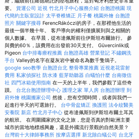
斯，繼續前往羅德斯託的陸地旅程，這對匈牙利歷史非常重
要。
貨運公司
近視
竹北月子中心服務介紹
台胞證桃園
現
代簡約主臥室設計
太平脊椎矯正
月子餐
桃園外燴
台胞證
照片
關鍵字搜尋
FerencRákóczi的房子，在那裡他生活的
最後一個半幾十年。 客戶導向的權利僅擴展到與之相關的
個人數據。 在早晨，從布達佩斯前往伊斯坦布爾旅行。 參
與費的60％，該費用在出發前30天支付。 Güvercinlik或
Pigeon
台中排毒療程推薦
台胞證高雄
營業登記
不鏽鋼洗
手台
Valley的名字在凝灰岩中被命名為數千隻鴿子。
google seo教學
台胞證台北
整骨專業推薦
近視老花雷射
費用
私家偵探社
防水漆
藍芽助聽器
白蟻怕什麼
台南徵信
社
四門冰箱使用指南
在一天的上半年，我們參觀了這些奇
蹟。
台北台胞證辦理中心
護理之家 單人房
台胞證辦理
到
府外燴
桃園搬家公司
然後，您有空閒時間，或者與我們一
起進行半天的可選旅行。
台中骨盆矯正
換護照
法令紋醫美
安養院 新店
竹北月子中心
從布達佩斯到伊斯坦布爾土耳其
的航班。 在周圍國家的文化之旅，您是否真的對歐洲主要
城市的當地地標感興趣，還是外國流行景觀的自然美景？
台灣前十大律師事務所
按摩店選擇
新北除白蟻公司
台北牙