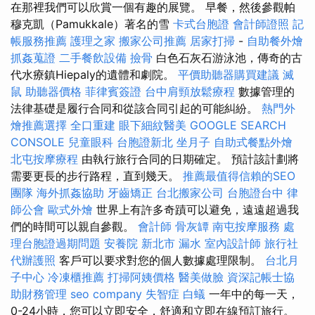
在那裡我們可以欣賞一個有趣的展覽。 早餐，然後參觀帕
穆克凱（Pamukkale）著名的雪
卡式台胞證
會計師證照
記
帳服務推薦
護理之家
搬家公司推薦
居家打掃
-
自助餐外燴
抓姦蒐證
二手餐飲設備
撿骨
白色石灰石游泳池，傳奇的古
代水療鎮Hiepaly的遺體和劇院。
平價助聽器購買建議
滅
鼠
助聽器價格
菲律賓簽證
台中肩頸放鬆療程
數據管理的
法律基礎是履行合同和從該合同引起的可能糾紛。
熱門外
燴推薦選擇
全口重建
眼下細紋醫美
GOOGLE SEARCH
CONSOLE
兒童眼科
台胞證新北
坐月子
自助式餐點外燴
北屯按摩療程
由執行旅行合同的日期確定。 預計該計劃將
需要更長的步行路程，直到幾天。
推薦最值得信賴的SEO
團隊
海外抓姦協助
牙齒矯正
台北搬家公司
台胞證台中
律
師公會
歐式外燴
世界上有許多奇蹟可以避免，遠遠超過我
們的時間可以親自參觀。
會計師
骨灰罈
南屯按摩服務
處
理台胞證過期問題
安養院 新北市
漏水
室內設計師
旅行社
代辦護照
客戶可以要求對您的個人數據處理限制。
台北月
子中心
冷凍櫃推薦
打掃阿姨價格
醫美做臉
資深記帳士協
助財務管理
seo company
失智症
白蟻
一年中的每一天，
0-24小時，您可以立即安全，舒適和立即在線預訂旅行。