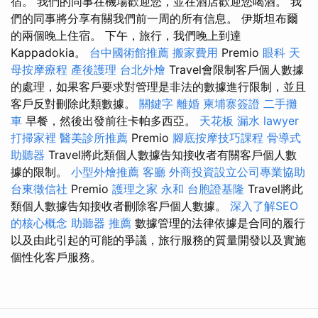
宿。 我們的同事在機場歡迎您，並在酒店歡迎您喝酒。 我
們的同事將分享有關我們前一周的所有信息。 伊斯坦布爾
的兩個晚上住宿。 下午，旅行，我們晚上到達
Kappadokia。
台中國術館推薦
搬家費用
Premio
眼科
天
母按摩療程
產後護理
台北外燴
Travel會限制客戶個人數據
的處理，如果客戶要求對管理是非法的數據進行限制，並且
客戶反對刪除此類數據。
關鍵字
離婚
柬埔寨簽證
二手攤
車
早餐，然後出發前往卡帕多西亞。
天花板 漏水
lawyer
打掃家裡
醫美診所推薦
Premio
腳底按摩技巧課程
骨導式
助聽器
Travel將此類個人數據告知接收者有關客戶個人數
據的限制。
小型外燴推薦
客廳
外商投資設立公司專業協助
台東徵信社
Premio
護理之家 永和
台胞證基隆
Travel將此
類個人數據告知接收者刪除客戶個人數據。
深入了解SEO
的核心概念
助聽器 推薦
數據管理的法律依據是合同的履行
以及由此引起的可能的爭議，旅行服務的質量開發以及實施
個性化客戶服務。