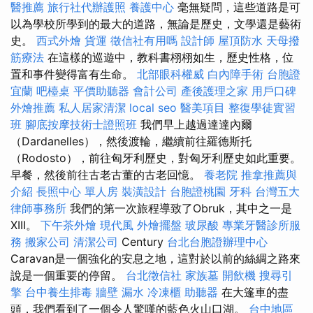
醫推薦
旅行社代辦護照
養護中心
毫無疑問，這些道路是可
以為學校所學到的最大的道路，無論是歷史，文學還是藝術
史。
西式外燴
貨運
徵信社有用嗎
設計師
屋頂防水
天母撥
筋療法
在這樣的巡遊中，教科書栩栩如生，歷史性格，位
置和事件變得富有生命。
北部眼科權威
白內障手術
台胞證
宜蘭
吧檯桌
平價助聽器
會計公司
產後護理之家
用戶口碑
外燴推薦
私人居家清潔
local seo
醫美項目
整復學徒實習
班
腳底按摩技術士證照班
我們早上越過達達內爾
（Dardanelles），然後渡輪，繼續前往羅德斯托
（Rodosto），前往匈牙利歷史，對匈牙利歷史如此重要。
早餐，然後前往古老古董的古老回憶。
養老院
推拿推薦與
介紹
長照中心 單人房
裝潢設計
台胞證桃園
牙科
台灣五大
律師事務所
我們的第一次旅程導致了Obruk，其中之一是
XIII。
下午茶外燴
現代風
外燴擺盤
玻尿酸
專業牙醫診所服
務
搬家公司
清潔公司
Century
台北台胞證辦理中心
Caravan是一個強化的安息之地，這對於以前的絲綢之路來
說是一個重要的停留。
台北徵信社
家族墓
開飲機
搜尋引
擎
台中養生排毒
牆壁 漏水
冷凍櫃
助聽器
在大篷車的盡
頭，我們看到了一個令人驚嘆的藍色火山口湖。
台中地區