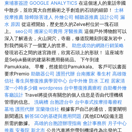
柬埔寨簽證
GOOGLE ANALYTICS
在這個迷人的童話帝國
中散步，並欣賞大自然藝術之手創造的石頭的細節！
士林
按摩推薦
除蟑除害達人
外燴公司
輔聽器推薦
設計公司
漏
水 原因
從這裡開始，歷史悠久的Zelve村位於一塊石頭
上。
seo公司
搬家公司費用
牙醫推薦
這個戶外博物館可以
深入了解過去，火山洞穴，寺廟，修道院雕刻到凝灰岩中，
對我們揭示了一個驚人的世界。
助您成功的網路行銷策略
發現岩石之間的迷宮路徑，欣賞石頭上的形狀！ 這座城市
是Seljuk藝術的建築和應用藝術品。 下午到達
Pamukkala。 早餐，然後前往Pamukkala。 客戶可以書面
要求Premio
助聽器公司
護照代辦
台南搬家
養生村
高雄徵
信社
養生與整復推廣學習中心
台中外燴
防水 工程
居家清
潔一小時多少錢
wordpress
台中整復推薦療程
自助餐外燴
客廳設計
Travel將提供有關您的個人信息是否由代理機構
管理的信息。
洗碗槽
台胞證台中
台中泰式按摩排毒療程
墓地
護照代辦
宜蘭徵信社
根據客戶自己的通信，需要闡明
新聞通訊
解答SEO的基礎與應用問題
/其他EDM設備主題
所需的數據。
高雄的台胞證辦理指南
會計事務所
月子中心
推薦
安養院 新北市
公共汽車將您帶到機場作為出發的工