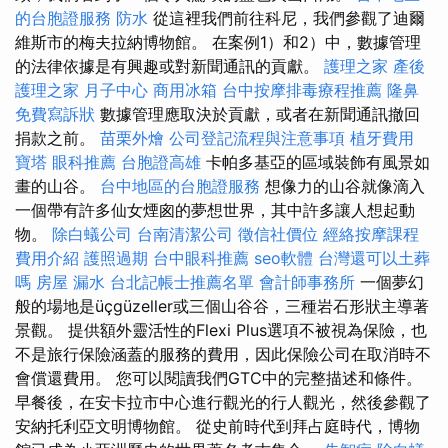
的台胞證服務
防水
從這裡我們前往科尼，我們參觀了迪爾
維斯市的梅夫拉納博物館。 在案例1）和2）中，數據管理
的法律依據是有興趣或對新聞通訊的貢獻。
護理之家
產後
護理之家 月子中心
商用冰箱
台中按摩排毒療程推薦
隆鼻
免費寫訴狀
數據管理應取決於貢獻，或者在新聞通訊撤回
捐款之前。
苗栗外燴
公司登記流程與注意事項
植牙費用
寶塔
眼科推薦
台胞證高雄
卡帕多基亞的區域裝飾有風景如
畫的山谷。
台中地區的台胞證服務
想像力的山谷就像滴入
一個帶有許多仙女煙囪的夢想世界，其中許多讓人想起動
物。
除白蟻公司
台南清潔公司
徵信社價位
經絡按摩課程
費用介紹
護照過期
台中眼科推薦
seo軟體
台灣還可以土葬
嗎
房屋 漏水
台北記帳士推薦名單
會計師事務所
一個夢幻
般的場地是üçgüzeller或三個山谷谷，三種岩石形狀主導著
景觀。 提供額外靈活性的Flexi Plus選項不被視為保險，也
不是旅行保險涵蓋的服務的費用，因此保險公司在取消時不
會償還費用。 您可以閱讀我們GTC中的完整描述和條件。
早餐後，在安卡拉市中心進行觀光的行人觀光，然後參觀了
安納托利亞文明博物館。 從史前時代到拜占庭時代，博物