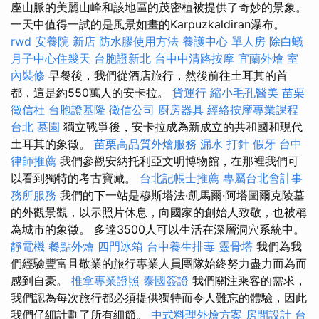
座山脈的美麗山峰和該地區的茂密植被提供了奇妙的景象。
一天中值得一試的是風景如畫的Karpuzkaldiran瀑布。
rwd
安養院 新店
防水膠使用方法
養護中心 單人房
除白蟻
月子中心住幾天
台胞證新北
台中中清路按摩
宜蘭外燴
室
內裝修
早餐後，我們從酒店旅行，然後前往土耳其的首
都，這是約550萬人的安卡拉。
貨運行
縮小毛孔醫美
苗栗
徵信社
台胞證基隆
徵信公司
廚房器具
經絡按摩專業課程
台北
墓園
獨立戰爭後，安卡拉成為新成立的共和國和現代
土耳其的象徵。
苗栗高品質外燴服務
漏水 打針
假牙
台中
律師推薦
我們參觀安納托利亞文明博物館，在那裡我們可
以看到獨特的考古寶藏。
台北記帳士推薦
專屬台北會計事
務所服務
我們的下一站是穆斯塔法·凱馬爾·阿塔圖爾克陵墓
的外觀景觀，以示照片休息，向國家的創始人致敬，也被稱
為城市的象徵。 多達3500人可以生活在深層洞穴系統中。
靜電機
餐點外燴
四門冰箱
台中養生排毒
靈骨塔
我們為我
們經驗豐富且敬業的旅行專業人員團隊始終努力盡力而為而
感到自豪。
推拿專業證照
泰國簽證
我們關注乘客的需求，
我們認為每次旅行都必須提供獨特而令人難忘的體驗，因此
我們仔細計劃了所有細節。
中式料理外燴方案
房間設計
台