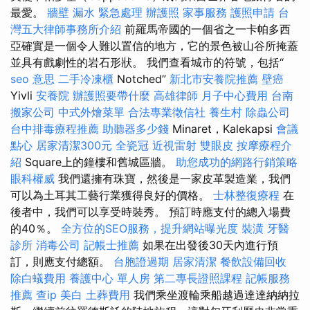
最愛。
牆壁 漏水 緊急處理
辦護照
家事服務
護照申請
台
灣五大律師事務所介紹
前羅馬帝國的一個省之一卡帕多西
亞確實是一個令人難以置信的地方，它的景色被山谷所掩蓋
並具有戲劇性的岩石形狀。 我們查看城市的符號，包括“
seo 意思
二手冷凍櫃
Notched”
新北市安養院推薦
壁癌
Yivli
安養院
辦護照要帶什麼
高雄律師
月子中心費用
台南
搬家公司
中式外燴菜單
合法專業徵信社
養生村
除蟲公司
台中排毒療程推薦
助聽器多少錢
Minaret，Kalekapsi
會議
點心
居家清潔300元
全瓷冠
近視雷射
雙眼皮
按摩療程介
紹
Square上的鐘樓和舊城區牆。
助您成功的網路行銷策略
眼科權威
我們還擁有珠寶，然後是一家皮革製造業，我們
可以為土耳其工藝行業獲得良好的價格。
士林整復療程
在
後者中，我們可以享受時裝秀。 預訂時應支付的總入場費
的40％。
全方位的SEO服務，提升網站曝光度
裝潢
牙醫
診所
消毒公司
記帳士推薦
如果在出發後30天內進行預
訂，則應支付總額。
台胞證過期
居家清潔
餐飲設備回收
除白蟻費用
養護中心 單人房
第二專長證照課程
記帳服務
推薦
查ip
美白
土葬費用
我們乘坐渡輪乘船越過達達納納拉