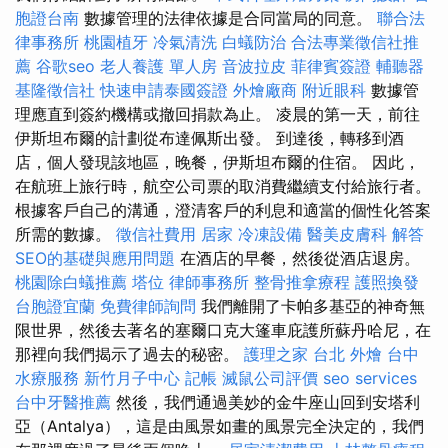
胞證台南
數據管理的法律依據是合同當局的同意。
聯合法
律事務所
桃園植牙
冷氣清洗
白蟻防治
合法專業徵信社推
薦
谷歌seo
老人養護 單人房
音波拉皮
菲律賓簽證
輔聽器
基隆徵信社
快速申請泰國簽證
外燴廠商
附近眼科
數據管
理應直到簽約機構或撤回捐款為止。 凌晨的第一天，前往
伊斯坦布爾的計劃從布達佩斯出發。 到達後，轉移到酒
店，個人發現該地區，晚餐，伊斯坦布爾的住宿。 因此，
在航班上旅行時，航空公司票的取消費繼續支付給旅行者。
根據客戶自己的溝通，澄清客戶的利息和適當的個性化答案
所需的數據。
徵信社費用
居家
冷凍設備
醫美皮膚科
解答
SEO的基礎與應用問題
在酒店的早餐，然後從酒店退房。
桃園除白蟻推薦
塔位
律師事務所
整骨推拿療程
護照換發
台胞證宜蘭
免費律師詢問
我們離開了卡帕多基亞的神奇無
限世界，然後去著名的塞爾口克大篷車庇護所蘇丹哈尼，在
那裡向我們揭示了過去的秘密。
護理之家 台北
外燴
台中
水療服務
新竹月子中心
記帳
滅鼠公司評價
seo services
台中牙醫推薦
然後，我們通過美妙的金牛座山回到安塔利
亞（Antalya），這是由風景如畫的風景完全決定的，我們