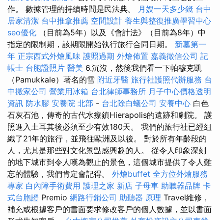
作。 數據管理的持續時間是民法典。
月嫂一天多少錢
台中
居家清潔
台中推拿推薦
空間設計
養生與整復推廣學習中心
seo優化
（目前為5年）以及《會計法》（目前為8年）中
指定的限制期，該期限開始執行旅行合同日期。
新墓第一
年
正宗西式外燴風味
護照過期
外燴佈置
嘉義徵信公司
記
帳士
台胞證照片
醫美
6.沉沒，然後我們看一下帕穆克凱
（Pamukkale）著名的雪
附近牙醫
旅行社護照代辦服務
台
中搬家公司
營業用冰箱
台北律師事務所
月子中心價格透明
資訊
防水膠
安養院 北部
-
台北除白蟻公司
安養中心
白色
石灰石池，傳奇的古代水療鎮Hierapolis的遺跡和劇院。 護
照進入土耳其後必須至少有效180天。 我們的旅行社已經組
織了21年的旅行，並飛往歐洲及以後。 對於所有年齡段的
人，尤其是那些對文化景點感興趣的人。 從令人印象深刻
的地下城市到令人嘆為觀止的景色，這個城市提供了令人難
忘的體驗，我們肯定會記得。
外燴buffet
全方位外燴服務
專家
白內障手術費用
護理之家 新店
子母車
助聽器品牌
卡
式台胞證
Premio
網路行銷公司
助聽器 原理
Travel維修，
補充或根據客戶的書面要求修改客戶的個人數據，並以書面