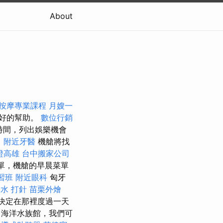
About
按摩專業課程
月嫂一
很好的幫助。
數位行銷
時間，列出娛樂機會
司
附近牙醫
機艙將找
證高雄
台中搬家公司
單，機艙的早晨菜單
習班
附近眼科
匈牙
水 打針
苗栗外燴
決定在那裡度過一天
，海洋水族館，我們可