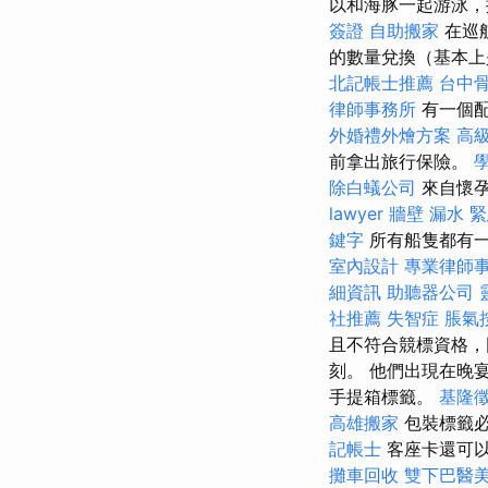
以和海豚一起游泳
簽證
自助搬家
在巡
的數量兌換（基本上
北記帳士推薦
台中
律師事務所
有一個配
外婚禮外燴方案
高
前拿出旅行保險。
除白蟻公司
來自懷孕
lawyer
牆壁 漏水 
鍵字
所有船隻都有一
室內設計
專業律師
細資訊
助聽器公司
社推薦
失智症
脹氣
且不符合競標資格，
刻。 他們出現在晚
手提箱標籤。
基隆
高雄搬家
包裝標籤
記帳士
客座卡還可
攤車回收
雙下巴醫