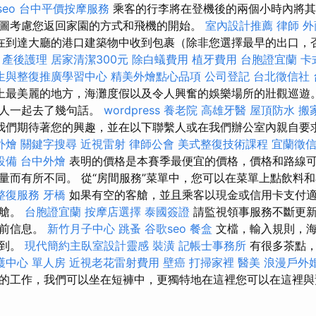
seo
台中平價按摩服務
乘客的行李將在登機後的兩個小時內將其
圖考慮您返回家園的方式和飛機的開始。
室內設計推薦
律師
外
在到達大廳的港口建築物中收到包裹（除非您選擇最早的出口，
產後護理
居家清潔300元
除白蟻費用
植牙費用
台胞證宜蘭
卡
生與整復推廣學習中心
精美外燴點心品項
公司登記
台北徵信社
上最美麗的地方，海灘度假以及令人興奮的娛樂場所的壯觀巡遊。
客人一起去了幾句話。
wordpress
養老院
高雄牙醫
屋頂防水
搬
我們期待著您的興趣，並在以下聯繫人或在我們辦公室內親自要
外燴
關鍵字搜尋
近視雷射
律師公會
美式整復技術課程
宜蘭徵
設備
台中外燴
表明的價格是本賽季最便宜的價格，價格和路線
量而有所不同。 從“房間服務”菜單中，您可以在菜單上點飲料
整復服務
牙橋
如果有空的客艙，並且乘客以現金或信用卡支付
機艙。
台胞證宜蘭
按摩店選擇
泰國簽證
請監視領事服務不斷更新
當前信息。
新竹月子中心
跳蚤
谷歌seo
餐盒
文檔，輸入規則，海
找到。
現代簡約主臥室設計靈感
裝潢
記帳士事務所
有很多茶點，
護中心 單人房
近視老花雷射費用
壁癌
打掃家裡
醫美
浪漫戶外
的工作，我們可以坐在短褲中，更獨特地在這裡您可以在這裡與