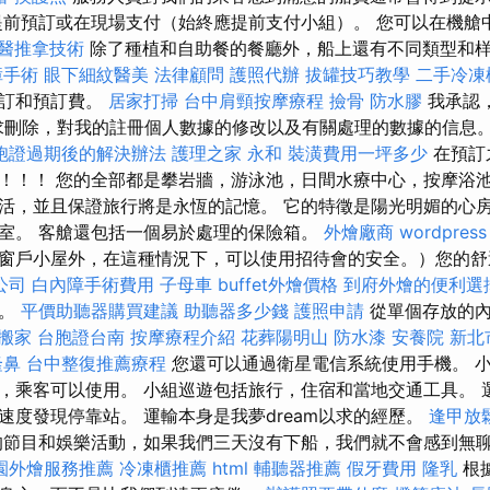
前預訂或在現場支付（始終應提前支付小組）。 您可以在機艙
醫推拿技術
除了種植和自助餐的餐廳外，船上還有不同類型和
障手術
眼下細紋醫美
法律顧問
護照代辦
拔罐技巧教學
二手冷凍
預訂和預訂費。
居家打掃
台中肩頸按摩療程
撿骨
防水膠
我承認
求刪除，對我的註冊個人數據的修改以及有關處理的數據的信息
胞證過期後的解決辦法
護理之家 永和
裝潢費用一坪多少
在預訂
！！！ 您的全部都是攀岩牆，游泳池，日間水療中心，按摩浴池
活，並且保證旅行將是永恆的記憶。 它的特徵是陽光明媚的心
室。 客艙還包括一個易於處理的保險箱。
外燴廠商
wordpress
窗戶小屋外，在這種情況下，可以使用招待會的安全。）您的舒
公司
白內障手術費用
子母車
buffet外燴價格
到府外燴的便利選
屋。
平價助聽器購買建議
助聽器多少錢
護照申請
從單個存放的內
搬家
台胞證台南
按摩療程介紹
花葬陽明山
防水漆
安養院 新北
隆鼻
台中整復推薦療程
您還可以通過衛星電信系統使用手機。 
，乘客可以使用。 小組巡遊包括旅行，住宿和當地交通工具。 
速度發現停靠站。 運輸本身是我夢dream以求的經歷。
逢甲放
節目和娛樂活動，如果我們三天沒有下船，我們就不會感到無
園外燴服務推薦
冷凍櫃推薦
html
輔聽器推薦
假牙費用
隆乳
根