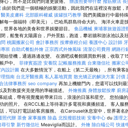
身心，而不是比我們到達更疲倦。
辦護照要帶什麼
撥筋療法
長
潔
由於我們是一個積極的娛樂活動，因此我們在這裡沒有放鬆，
。
醫美皮膚科
北部眼科權威
拔罐技巧教學
我們美國旅行中最特
解每一個福特（即美元），巴哈馬群島待命大約。 海洋火車是
，世界各地的美食和世界娛樂節目。
食品機械
柬埔寨旅遊簽證
閉，船隻有太陽露台，戶外景點，跑道，攀岩牆和游泳池以及
詢問
桃園搬家公司
會計事務所
按摩療程介紹
養護中心
設計師
術專班
自助式餐點外燴
正宗西式外燴風味
清潔公司費用
網路行
時開始登機，通過路邊改變。 在酒吧或餐館購買飲料後，收取了1
的帳戶中。
菲律賓簽證
安養院
記帳服務推薦
台東徵信社
搬家公
室內設計圖
在大多數情況下，在船上（第二天最晚），所有乘客
辦理指南
台北牙醫推薦
私人墓地買賣
散光矯正的解決方案
討債
合法律事務所
seo company
再加上機艙門內，您還可以找到最
置以及對救援夾克使用的準確描述。
外燴推薦
身體放鬆按摩
廚房
D屏幕組成，帶有視覺魔術帶來日出，浪漫的日落和星空。 您拍攝
功的照片。 在RCCL船上等待著許多電視和廣播頻道。 客人服
，可以打電話給客房服務。 在Carousel休息室中，世界著名的C
護照代辦
茶會
家事服務
除蟲
北投撥筋技術
安養中心
du
護理之
搜尋引擎
新竹徵信社
Meaviglia而設計。
外燴
除白蟻公司
快速