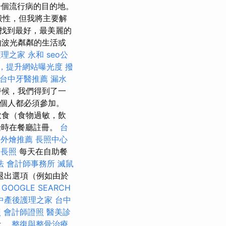
一個流行病的目的地。
般性，但我將主要解
會找到最好，最美麗的
的波光粼粼的生活或
護理之家 永和
seo公
務，提升網站曝光度
撥
台中牙醫推薦
漏水
時候，我們得到了一
每個人都必須參加。
飲食（食物過敏，飲
始時在餐廳註冊。
台
桌外燴推薦
長照中心
長照
每天在自助餐
法
會計師事務所
滅鼠
退出選項（例如由於
。
GOOGLE SEARCH
中產後護理之家
台中
照
會計師證照
醫美診
示。
整復與整骨治療