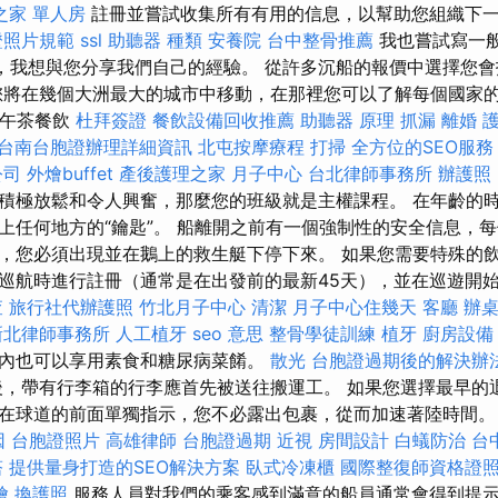
之家 單人房
註冊並嘗試收集所有有用的信息，以幫助您組織下
證照片規範
ssl
助聽器 種類
安養院
台中整骨推薦
我也嘗試寫一
天，我想與您分享我們自己的經驗。 從許多沉船的報價中選擇您
您將在幾個大洲最大的城市中移動，在那裡您可以了解每個國家
下午茶餐飲
杜拜簽證
餐飲設備回收推薦
助聽器 原理
抓漏
離婚
台南台胞證辦理詳細資訊
北屯按摩療程
打掃
全方位的SEO服
公司
外燴buffet
產後護理之家 月子中心
台北律師事務所
辦護照
積極放鬆和令人興奮，那麼您的班級就是主權課程。 在年齡的
上任何地方的“鑰匙”。 船離開之前有一個強制性的安全信息，
，您必須出現並在鵝上的救生艇下停下來。 如果您需要特殊的
巡航時進行註冊（通常是在出發前的最新45天），並在巡遊開
查
旅行社代辦護照
竹北月子中心
清潔
月子中心住幾天
客廳
辦
新北律師事務所
人工植牙
seo 意思
整骨學徒訓練
植牙
廚房設備
內也可以享用素食和糖尿病菜餚。
散光
台胞證過期後的解決辦
，帶有行李箱的行李應首先被送往搬運工。 如果您選擇最早的
在球道的前面單獨指示，您不必露出包裹，從而加速著陸時間
因
台胞證照片
高雄律師
台胞證過期
近視
房間設計
白蟻防治
台
塔
提供量身打造的SEO解決方案
臥式冷凍櫃
國際整復師資格證
燴
換護照
服務人員對我們的乘客感到滿意的船員通常會得到提