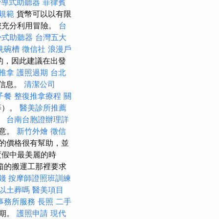
骨導式助聽器
菲律賓
規範
貨幣可以以有限
您充分利用冒險。
台
掛式助聽器
台灣五大
洗碗槽
徵信社
浪漫戶
的，因此建議在出發
推拿
護照過期
台北
理信息。
清潔公司
子餐
整復推拿療程
關
等）。
醫美診所推薦
。
台南台胞證辦理詳
注意。
新竹外燴
徵信
上的價格很有幫助，並
度假中最美麗的時
箱的搬運工那裡要求
錢
按摩師證照班訓練
以土葬嗎
醫美項目
事務所服務
長照
二手
日期。
護照申請
現代