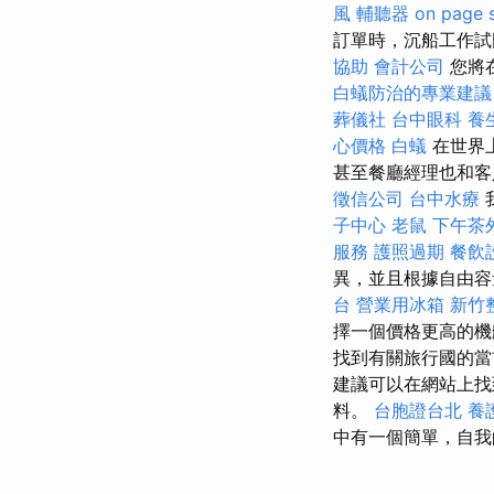
風
輔聽器
on page 
訂單時，沉船工作試
協助
會計公司
您將
白蟻防治的專業建議
葬儀社
台中眼科
養
心價格
白蟻
在世界
甚至餐廳經理也和
徵信公司
台中水療
子中心
老鼠
下午茶
服務
護照過期
餐飲
異，並且根據自由容
台
營業用冰箱
新竹
擇一個價格更高的
找到有關旅行國的
建議可以在網站上
料。
台胞證台北
養
中有一個簡單，自我