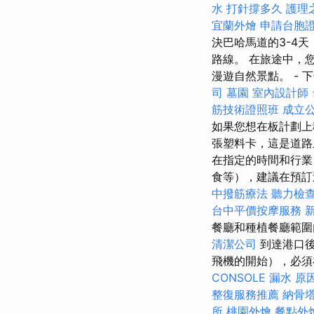
水 打針撐多久
護理
宜蘭外燴
申請台胞
決巴哈馬道的3-4
路線。 在旅途中，
漫遊自然景點。 - 
司
墓園
室內設計師
筋技術證照班
成立
如果您想在板計劃上
張塑料卡，這是道路
在指定的時間和行業
食等），建議在預訂
中撥筋療法
聽力檢
台中平價按摩服務
餐廳和種植餐廳範圍
清潔公司
到達港口後
飛機的開始），必須
CONSOLE
漏水 原
整復服務推薦
納骨
所
桃園外燴
餐點外