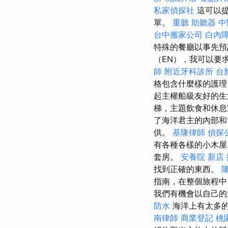
私家偵探社
這可以提
單。
重聽 助聽器
中
台中搬家公司
白內
特殊的餐廳以事先
（EN），我可以要
師
附近牙科診所
台
格包含什麼樣的護理
起主權船級友好的生
梯，主題飲食和休息
了海洋君主的內部和
供。
基隆律師
偵探
有各種各樣的小木
套房。
安養院 新店
找到正確的東西。
指南，在整個旅程中
我們有機會以自己的
防水
海洋上有太多的
南律師
商業登記
桃