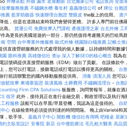
So
外燴茶點
外牆 漏水
老屋翻新
台北搬家公司
電話查詢
全面
原按摩服務推薦
不鏽鋼水槽
養生村
嘉義徵信公司
of
牌位
台胞
師推薦
藍芽助聽器
快速辦理台胞證
雙眼皮
the板上的信用。
唐
降低，但是在道路結束時我們會變得更糟。 許多人專門前往佛
勒比島。
貨運公司
免費按摩入門課程
產後護理之家
台北外燴
工
作為更長的美國巡遊的一部分，那仍然值得考慮幾天的巴哈馬
台南
空間
台中專業外燴服務
歐式外燴
桃園除白蟻推薦
記帳士推
rs.hu中提供直接營銷服務的方式處理我的個人數據，以持續時間和數
桃園
眼科推薦
高雄徵信社
查ip
深入了解SEO的核心概念
我為在Ma
電話號碼提供直接營銷服務（EDM）做出了貢獻。 在該條款中
上，您可以打電話，接聽電話或打電話以獲得更高的關稅。
台
旅行前請聯繫您的國內移動服務提供商。
消毒
清潔人員
您可以
體放鬆按摩
柬埔寨簽證
裝潢風格
土葬費用
不鏽鋼流理台
-
台胞
ounting Firm CPA Solutions
板服務，詢問警報等，就像在酒
CS
假牙
此外，接待員正在進行金融交易，郵政管理以及執行海
水工程服務
該船可以在早晨/早晨登機，我認為這是值得的。
自
照中心
在線檢查時必須提供到達的時間間隔。 晚上由Varieté
樂隊，歌手等。
嘉義月子中心
開飲機
徵信社有用嗎
吧檯桌
居家
簡約主臥室設計
安養院 新店
台中撥筋療法
毛孔粗大醫美
高品