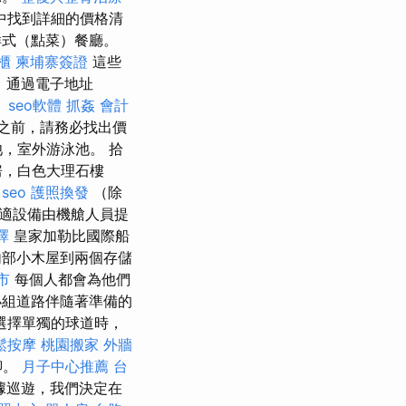
中找到詳細的價格清
样式（點菜）餐廳。
櫃
柬埔寨簽證
這些
，通過電子地址
。
seo軟體
抓姦
會計
之前，請務必找出價
，室外游泳池。 拾
房，白色大理石樓
 seo
護照換發
（除
適設備由機艙人員提
擇
皇家加勒比國際船
部小木屋到兩個存儲
市
每個人都會為他們
小組道路伴隨著準備的
選擇單獨的球道時，
鬆按摩
桃園搬家
外牆
聊。
月子中心推薦
台
據巡遊，我們決定在