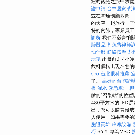
紐約觀光之旅中放鬆
證申請
台中居家清
並在拿騷環顧四周
的天空一起旅行，了
特的內飾，專業員工
診所
我們不必害怕關
聽器品牌
免費律師
怕什麼
筋絡按摩技
老院
出發前3-4小
飲料價格出現在您
seo
台北眼科推薦
了。
高雄的台胞證
板 漏水 緊急處理
聯
艙的“召集站”的位
480平方米的LE
出，您可以購買最成
人使用，如果需要的話
胞證高雄
冷凍設備
巧
Soleil專為MSC