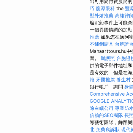
出可用於付費服務的
巧
龍潭眼科
the
豐
型外燴推薦
高雄律
艘沉船事件上可能會
一個異國情調的加
推薦
如果您在邁阿密
不鏽鋼廚具
台胞證
Mahaarttou
圍。
辦護照
台胞證
供的電子郵件地址和
是有效的，但是在海
燴
牙醫推薦
養生村
銀行帳戶，詢問
身
Comprehensive Acc
GOOGLE ANALYTI
除白蟻公司
專業防
信賴的SEO團隊
長
際藝術團隊，舞蹈
北
免費寫訴狀
現代