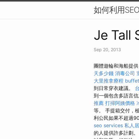
如何利用SE
Je Tall
Sep 20, 2013
團體遊輪和海船提供
天多少錢
消毒公司
大里推拿療程
buff
到日常穿衣建議。
到一個包含多語言
推薦
打掃阿姨價格
等。 手提箱交付，
利公民如果不超過9
seo services
私人
的人提供許多計劃