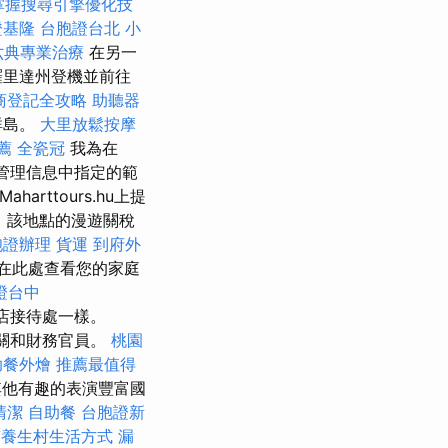
掌握搜尋引擎優化技
證基隆
台胞證台北
小
六典專業治療
在另一
羅里達州登機並前往
商登記全攻略
助聽器
群島。
大里放鬆按摩
薦
全瓷冠
我為在
據管理信息中指定的範
harttours.hu上提
，該地點的漫遊關稅
胞證辦理
貨運
到府外
在此處查看您的家庭
證台中
店接待處一樣。
關和財務官員。
桃園
助餐外燴
推薦最值得
和其他有趣的表演豐富國
清潔
自助餐
台胞證新
質養生村生活方式
漏