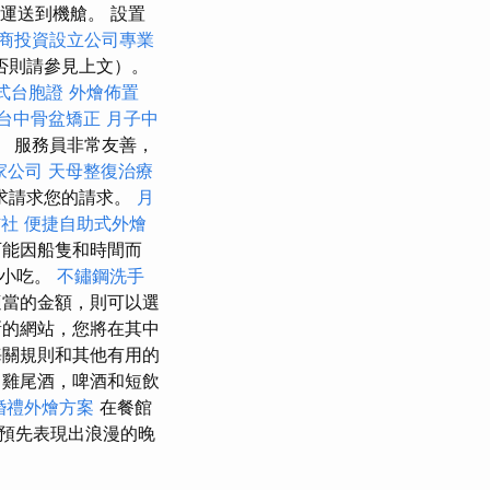
運送到機艙。 設置
商投資設立公司專業
否則請參見上文）。
式台胞證
外燴佈置
台中骨盆矯正
月子中
 服務員非常友善，
家公司
天母整復治療
求請求您的請求。
月
信社
便捷自助式外燴
可能因船隻和時間而
和小吃。
不鏽鋼洗手
適當的金額，則可以選
的網站，您將在其中
關規則和其他有用的
雞尾酒，啤酒和短飲
婚禮外燴方案
在餐館
預先表現出浪漫的晚