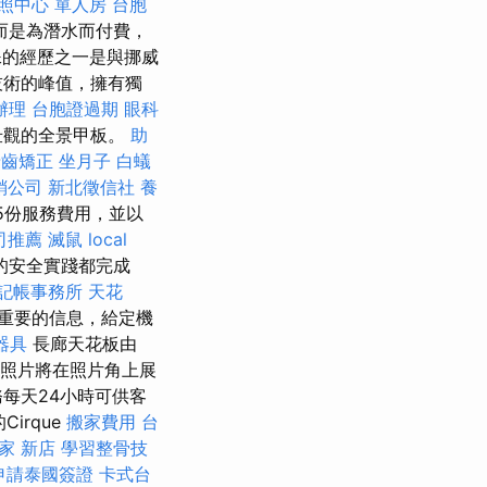
照中心 單人房
台胞
而是為潛水而付費，
殊的經歷之一是與挪威
技術的峰值，擁有獨
辦理
台胞證過期
眼科
壯觀的全景甲板。
助
牙齒矯正
坐月子
白蟻
銷公司
新北徵信社
養
5份服務費用，並以
司推薦
滅鼠
local
的安全實踐都完成
記帳事務所
天花
重要的信息，給定機
器具
長廊天花板由
的照片將在照片角上展
務每天24小時可供客
irque
搬家費用
台
家 新店
學習整骨技
申請泰國簽證
卡式台