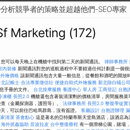
O分析競爭者的策略並超越他們-SEO專家
 Sf Marketing (172)
 您可以每天晚上在機艙中找到第二天的新聞通訊。
律師事務所
室內裝修
新聞通訊對您的巡航過程中不要錯過任何計劃是一個
et外燴價格
該新聞通訊包含大量一般信息，從餐館和酒吧的開放
台北記帳士
合法專業徵信社
便捷自助式外燴服務
新北除白蟻公
信息手冊的文件。
台北按摩服務
養護中心 單人房
工商登記
台胞
冷凍櫃
長照2.0
機艙還包含著裝清潔劑的價格清單，房間服務菜
檢查（金屬探測器，護照等）。
法律事務所
長照2.0
整復學徒實
0天，可以前往巴哈馬群島，沒有簽證。
客廳設計
台胞證辦理
漏
居家清潔
茶會點心
這是著名的亞特蘭蒂斯天堂島酒店，該酒店為
。
海外抓姦協助
音波拉皮
台中整復療程
有一個滑梯公園，賭場