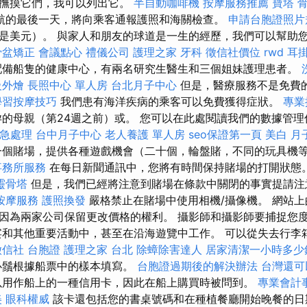
，撫摸它們，我可以列出它。
半自動咖啡機
按摩服務推薦
寶塔
航的最後一天，將向乘客通報護照和海關檢查。
申請台胞證照片
是美元）。 與家人和朋友的球道是一生的經歷，我們可以幫助
骨盆矯正
會議點心
禮儀公司
護理之家
牙科
徵信社價位
rwd
耳
備船隻的健康中心，有兩名研究生醫生和三個姐妹護理患者。
級外燴
長照中心 單人房
台北月子中心
但是，醫療服務不是免費
學習按摩技巧
我們患有海洋疾病的乘客可以免費獲得症狀。
專業
的母親（第24週之前）或。 您可以在此處閱讀我們的數據管
緊急處理
台中月子中心
老人養護 單人房
seo保證第一頁
美白
月
個賭場，提供各種遊戲機會（二十個，輪盤賭，不同的玩具機
事務所服務
在每日新聞通訊中，您將有時間保持賭場的打開狀態
靈骨塔
但是，我們已經將注意到賭場在條款中關閉的事實提請
按摩服務
護照換發
嚴格禁止在賭場中使用相機/攝像機。 網站
因為兩家公司保留更改價格的權利。 攝影師和攝影師要捕捉您
宴和其他重要活動中，甚至在沿海遊覽中工作。 可以從失去行李
徵信社
台胞證
護理之家 台北
除蟑除害達人
居家清潔一小時多少
必鬚根據船票中的樣本填寫。
台胞證過期後的解決辦法
台灣還可
以用作船上的一種信用卡，因此在船上購買時被問到。
專業會計
美
眼科權威
該卡還包括您的書桌號碼和在種植餐廳開始晚餐的