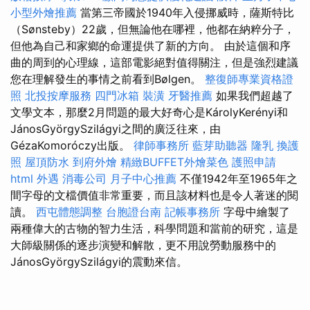
小型外燴推薦
當第三帝國於1940年入侵挪威時，薩斯特比
（Sønsteby）22歲，但無論他在哪裡，他都在納粹分子，
但他為自己和家鄉的命運提供了新的方向。 由於這個和序
曲的周到的心理線，這部電影絕對值得關注，但是強烈建議
您在理解發生的事情之前看到Bølgen。
整復師專業資格證
照
北投按摩服務
四門冰箱
裝潢
牙醫推薦
如果我們超越了
文學文本，那麼2月問題的最大好奇心是KárolyKerényi和
JánosGyörgySzilágyi之間的廣泛往來，由
GézaKomoróczy出版。
律師事務所
藍芽助聽器
隆乳
換護
照
屋頂防水
到府外燴
精緻BUFFET外燴菜色
護照申請
html
外遇
消毒公司
月子中心推薦
不僅1942年至1965年之
間字母的文檔價值非常重要，而且該材料也是令人著迷的閱
讀。
西屯體態調整
台胞證台南
記帳事務所
字母中繪製了
兩種偉大的古物的智力生活，科學問題和當前的研究，這是
大師級關係的逐步演變和解散，更不用說勞動服務中的
JánosGyörgySzilágyi的震動來信。