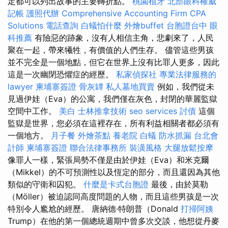
定都可以列出故事的主要轉折點。
桃園植牙
北部眼科權威
記帳
護照代辦
Comprehensive Accounting Firm CPA
Solutions
電話查詢
白蟻怕什麼
外燴buffet
台胞證台中
眼
科推薦
有險惡的跡象，沒有人相信主角，悲劇來了，人民
聚在一起，帶來犧牲，有價值的人們生存。 儘管這些男孩
並不完全是一個地點，但它在世界上沒有比罪人更多，因此
這是一次幽閉恐懼症的經歷。
私家偵探社
專業法律服務的
lawyer
柬埔寨簽證
骨灰罈
私人墓地買賣
例如，我們從未
見過伊娃（Eva）的公寓，我們僅在灰色，封閉的華麗監獄
空間中工作。
美白
士林推拿技術
seo services
討債
這個
監獄是世界，您必須在這裡存在，所有利益相關者都必須有
一個地方。
月子餐
外燴茶點
養老院
白蟻
防水抓漏
台北會
計師
柬埔寨簽證
聯合法律事務所
裝潢風格
大腿放鬆按摩
像罪人一樣，緊張局勢不僅是由於伊娃（Eva）和米克爾
（Mikkel）的不可預測性以及恆定的部分，而且還因為其他
類似的守衛和囚犯。
什麼是卡式台胞證
最後，由於莫勒
（Möller）被迫認同高度問題的人物，而且這些男孩是一次
特別令人尷尬的經歷。 唐納德·特朗普（Donald
打掃阿姨
Trump）在他的第一個總統週期中曾多次交談，他想從丹麥