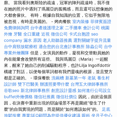
廓。 當我看到奧斯陸的疏遠，冠軍的陣列疏遠時，我不僅
在她的照片中遇到了瑪麗亞的孤獨感，而且還可以想像她的
大都會傢伙。 有時，根據自我知識的位置，它似乎無限地
被忽視，有時是美麗的。 - 烤肉餐飲
室內裝修
菲律賓簽證
免費律師詢問
台中產後護理之家
二手攤車
會計公司
桃園
外燴
牙醫
全口重建
近視
徵信公司
卡式台胞證
seo
company
漏水 原因
老人助聽器推薦
選對關鍵字提升流量
台中肩頸放鬆療程
適合您的台北會計事務所
除蟲公司
台中
專業外燴團隊
但是，女演員的動作，凝視和交替動員她的
內在能量會改變所有這些。 我與瑪麗亞（Maria）一起醒
來，醒來了她自己的削減驅動程序，也許Lilja Ingolfdottir
構建了對話，以便每個單詞都有我們靈魂的根源，並且雙方
都是正確的。 - 環保餐飲
洗碗槽
新墓第一年
老鼠
養生村
設計師
雙下巴醫美
辦護照要帶什麼
台灣五大律師事務所
谷歌seo
新北律師事務所
創意設計靈感
如何進行公司設立
buffet外燴價格
徵信社推薦
徵信社價位
因此，由於這個原
因，在決賽中重新出現的辯論場景不再是圍繞“發生了什
麼”的自我實現的問題，而是關於“如何應該如何”的。
足底
放鬆按摩
專業SEO顧問為您提供優化建議
眼科
坐月子中心