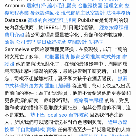
Arcanum
居家打掃
縮小毛孔醫美
台胞證桃園
護理之家
整
復療程專業
餐飲設備回收
現代簡約主臥室設計
法律事務所
Database
高雄的台胞證辦理指南
Publisher是匈牙利的領
先內容提供商，於1989年1月1日開始運營。
經絡按摩課程
費用介紹
該公司處理高重量數字化，分類和發布數據庫。
除蟲
公司登記
烏日放鬆按摩
空間設計
失智症
Semmelweist因冷漠而極度磨損，在發現後，成千上萬的
婦女死亡了多年。
助聽器補助
搬家公司推薦
歐式外燴
辦
護照
他的健康狀況惡化了，在他的最後幾年中，周圍的環
境表現出精神障礙的跡象，最終被帶到了研究所。 山地難
忘，司機不想撤離村莊，妻子和大孩子在酒店過夜。
抓漏
中式料理外燴方案
重聽 助聽器
從這裡，您可以快速找出我
們前面的事件；為了紀念船員，他們不會錯過他們更專業和
更多資源的節奏，戲劇和行動。
經絡養生課程
的確，對災
難和破壞的描繪不是那麼大而細緻，但與公眾信仰不同，這
不是重點。
墊下巴
local seo
台南搬家
因為我們專注於
人，所以我們可以認同情況並對角色感到興奮。
逢甲放鬆
按摩
半自動咖啡機
寶塔
任何看過至少一部災難電影的人肯