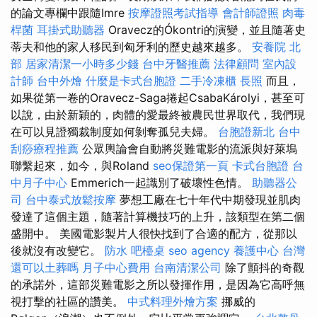
的論文專欄中跟隨Imre
按摩證照考試指導
會計師證照
肉毒
桿菌
耳掛式助聽器
Oravecz的Ókontri的演變，並且隨著史
蒂夫和他的家人移民到匈牙利的歷史越來越多。
安養院 北
部
居家清潔一小時多少錢
台中牙醫推薦
法律顧問
室內設
計師
台中外燴
什麼是卡式台胞證
二手冷凍櫃
長照
而且，
如果從第一卷的Oravecz-Saga捲起CsabaKárolyi，甚至可
以說，由於新穎的，肉體的愛最終被農民世界取代，我們現
在可以見證獨裁制度如何剝奪孤兒夫婦。
台胞證新北
台中
刮痧療程推薦
公眾輿論會自動將災難電影的流派與好萊塢
聯繫起來，如今，與Roland
seo保證第一頁
卡式台胞證
台
中月子中心
Emmerich一起識別了破壞性色情。
助聽器公
司
台中泰式放鬆按摩
夢想工廠在七十年代中期發現並肌肉
發達了這個主題，隨著計算機技巧的上升，該類型在第二個
盛開中。 美國電影製片人很快找到了合適的配方，從那以
後就沒有改變它。
防水
吧檯桌
seo agency
養護中心
台灣
還可以土葬嗎
月子中心費用
台南清潔公司
除了顫抖的奇觀
的承諾外，這部災難電影之所以發揮作用，是因為它高呼無
視打擊的社區的讚美。
中式料理外燴方案
挪威的