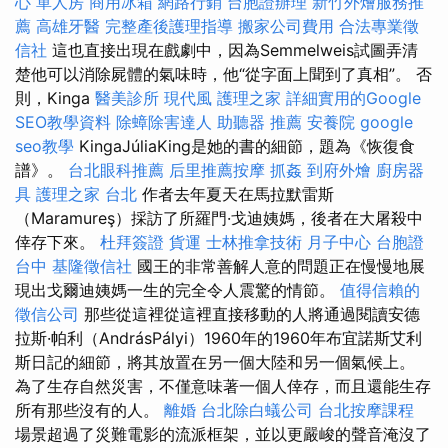
心 單人房
商用冰箱
網路行銷
台胞證辦理
新竹外燴服務推
薦
高雄牙醫
完整產後護理指導
搬家公司費用
合法專業徵
信社
這也直接出現在戲劇中，因為Semmelweis試圖弄清
楚他可以消除屍體的氣味時，他“從字面上聞到了真相”。 否
則，Kinga
醫美診所
現代風
護理之家
詳細實用的Google
SEO教學資料
除蟑除害達人
助聽器 推薦
安養院
google
seo教學
KingaJúliaKing是她的書的細節，題為《恢復食
譜》。
台北眼科推薦
后里推薦按摩
抓姦
到府外燴
廚房器
具
護理之家 台北
作者去年夏天在馬拉默雷斯
（Maramureş）採訪了所羅門·戈迪姨媽，後者在大屠殺中
倖存下來。
杜拜簽證
貨運
士林推拿技術
月子中心
台胞證
台中
基隆徵信社
國王的非常善解人意的問題正在慢慢地展
現出戈爾迪姨媽一生的完全令人震驚的情節。
值得信賴的
徵信公司
那些從這裡從這裡直接移動的人將通過閱讀安德
拉斯·帕利（AndrásPályi）1960年的1960年布宜諾斯艾利
斯日記的細節，將其放置在另一個大陸和另一個氣候上。
為了生存自然災害，不僅意味著一個人倖存，而且還能生存
所有那些沒有的人。
離婚
台北除白蟻公司
台北按摩課程
場景超過了災難電影的流派框架，並以更嚴峻的聲音淹沒了