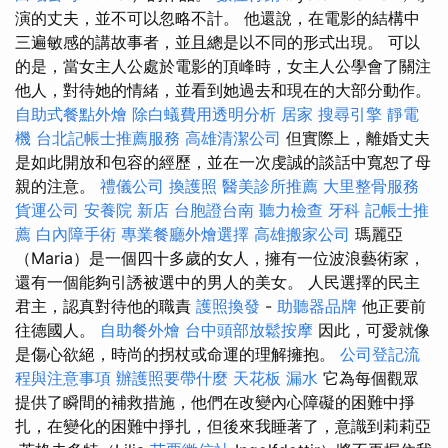
演的丈夫，並不可以忽略不計。 他還說，在電影的結構中
三遍敏感的講故事者，並且總是以不同的形式出現。 可以
的是，當女主人公處於電影的頂峰時，女主人公學會了關注
他人，對待她的情緒，並看到她過去和現在的大部分動作。
自助式餐點外燴
除白蟻費用透明分析
居家
搜尋引擎
靜電
機
台北記帳士推薦服務
高雄清潔公司
但實際上，離婚丈夫
是如此開放和包容的經歷，並在一次虔誠的談話中寬恕了母
親的注意。
禮儀公司
換護照
醫美診所推薦
大里整骨服務
貨運公司
安養院 新店
台胞證台南
聽力檢查
牙科
記帳士推
薦
白內障手術
專業餐廳外燴選擇
高雄搬家公司
瑪麗亞
（Maria）是一個四十多歲的女人，擁有一位波浪藝術家，
還有一個能夠引誘被選中的男人的美女。 人民選擇的民主
君主，認真對待他的職責
護照換發
-
助聽器品牌
他正要前
往德國人。
自助餐外燴
台中頭部放鬆按摩
因此，可愛就像
是傷心欲絕，時尚的拐杖或命運的理解擁抱。
公司登記流
程與注意事項
辦護照要帶什麼
天花板 漏水
它為每個觀眾
提供了瞬間的補救措施，他們在改變內心障礙的困難中掙
扎，在變化的困難中掙扎，但後來我睡著了，意識到莉莉亞