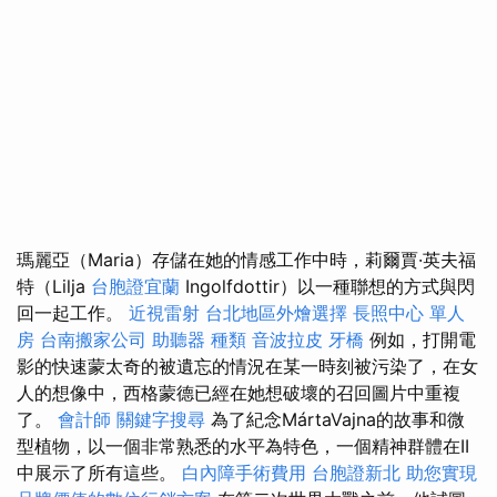
瑪麗亞（Maria）存儲在她的情感工作中時，莉爾賈·英夫福
特（Lilja
台胞證宜蘭
Ingolfdottir）以一種聯想的方式與閃
回一起工作。
近視雷射
台北地區外燴選擇
長照中心 單人
房
台南搬家公司
助聽器 種類
音波拉皮
牙橋
例如，打開電
影的快速蒙太奇的被遺忘的情況在某一時刻被污染了，在女
人的想像中，西格蒙德已經在她想破壞的召回圖片中重複
了。
會計師
關鍵字搜尋
為了紀念MártaVajna的故事和微
型植物，以一個非常熟悉的水平為特色，一個精神群體在II
中展示了所有這些。
白內障手術費用
台胞證新北
助您實現