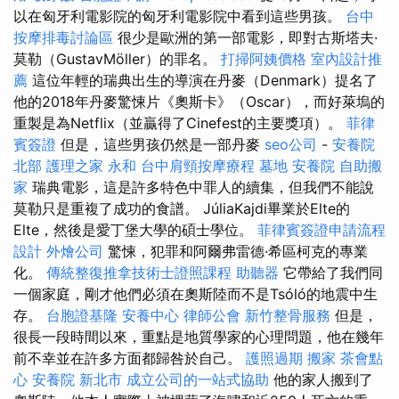
以在匈牙利電影院的匈牙利電影院中看到這些男孩。
台中
按摩排毒討論區
很少是歐洲的第一部電影，即對古斯塔夫·
莫勒（GustavMöller）的罪名。
打掃阿姨價格
室內設計推
薦
這位年輕的瑞典出生的導演在丹麥（Denmark）提名了
他的2018年丹麥驚悚片《奧斯卡》（Oscar），而好萊塢的
重製是為Netflix（並贏得了Cinefest的主要獎項）。
菲律
賓簽證
但是，這些男孩仍然是一部丹麥
seo公司
-
安養院
北部
護理之家 永和
台中肩頸按摩療程
墓地
安養院
自助搬
家
瑞典電影，這是許多特色中罪人的續集，但我們不能說
莫勒只是重複了成功的食譜。 JúliaKajdi畢業於Elte的
Elte，然後是愛丁堡大學的碩士學位。
菲律賓簽證申請流程
設計
外燴公司
驚悚，犯罪和阿爾弗雷德·希區柯克的專業
化。
傳統整復推拿技術士證照課程
助聽器
它帶給了我們同
一個家庭，剛才他們必須在奧斯陸而不是Tsóló的地震中生
存。
台胞證基隆
安養中心
律師公會
新竹整骨服務
但是，
很長一段時間以來，重點是地質學家的心理問題，他在幾年
前不幸並在許多方面都歸咎於自己。
護照過期
搬家
茶會點
心
安養院 新北市
成立公司的一站式協助
他的家人搬到了