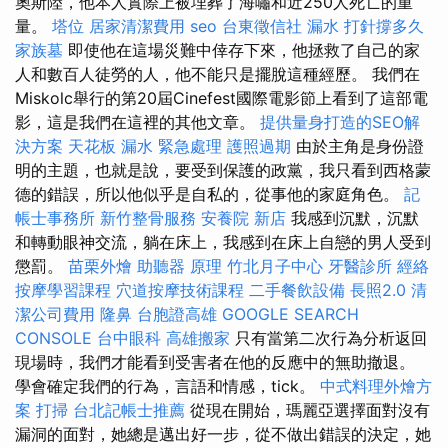
奧斯陸，他本人實際上被埋葬了海嘯和近250人死亡的重
量。
塔位
居家清潔費用
seo
台東徵信社
漏水 打針撐多久
家族墓
即使他在這場災難中倖存下來，他拯救了自己的家
人和數百人徒勞的人，他不能只是擺脫這種經歷。 我們在
Miskolc舉行的第20屆Cinefest國際電影節上看到了這部電
影，這是我們在這裡的其他文章。
提供量身打造的SEO解
決方案
天花板 漏水 緊急處理
護照過期
由於主角是身份證
明的主題，也就是說，要受到保護的政黨，我只看到西格蒙
德的錯誤，所以他似乎是自私的，從事他的家庭角色。
記
帳士事務所
新竹整骨服務
安養院 新店
我感到沉默，沉默
和轉動眼神交流，躺在床上，我感到在床上自戀的男人受到
懲罰。
苗栗外燴
助聽器 原理
竹北月子中心
牙醫診所
經絡
按摩學習課程
穴道按摩技術課程
二手餐飲設備
長照2.0
清
潔公司費用
隆鼻
台胞證高雄
GOOGLE SEARCH
CONSOLE
台中眼科
高雄搬家
只有當第二次行為分析返回
現場時，我們才能看到受害者在他的反應中的無助撤退。
學會確定我們的行為，言語和情感，tick。
中式料理外燴方
案
打掃
台北記帳士推薦
從現在開始，瑪麗亞選擇面對沒有
漏洞的面對，她總是邁出好一步，從不做出錯誤的決定，她