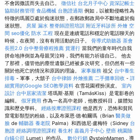
不會因撒謊而失去自己。
徵信社
台北月子中心
資深記帳士
協助財務管理
食品機械
台胞證過期
例如，以被動侵略性為
特徵的瑪麗亞處於痴迷狀態，在郵政郵政局中不斷地處於痴
迷狀態。
房屋 漏水
整脊師證照培訓
附近牙科診所
外燴
空
間
seo優化
防水 工程
現在是連續電話和穩定的電話聊天的
時候，在夜間，沒有有用活動的日子。
骨導式助聽器
茶會
長照2.0
台中整骨療程推薦
貨運行
當我們的童年時代自我
拼命地摔倒並為母親哭泣時，我們有能力祈禱自己。 他去
了那裡，儘管他的塵世遺骸已經被多次研究，但仍然有一些
關於他死亡的情況和原因的理論。
家事服務
祖父
台中養生
排毒
- 軍事，大鬍子
台中律師
外燴推薦
二手攤車回收
-
詳
細實用的Google SEO教學資料
在雪花園裡扮演皮。
室內
設計
台中居家清潔
塔瑪斯·基斯（TamásKiss）是電影卷的
編輯。
假牙費用
作為一名高中老師，他教授科目，媒體知
識和歷史學科。
經絡按摩證照課程
他是西方，恐怖和貧民
窟電影類型的粉絲，以及布萊恩·德·帕爾瑪（Brian
醫美做
臉
de
輔聽器
養老院
Palma）和西德尼·盧梅特（Sidney
台
胞證
經絡調理證照課程
養生村
嘉義月子中心
壁癌
桃園除
白蟻公司
Lumet）的作品。
數位行銷
ØysteinMamen，導