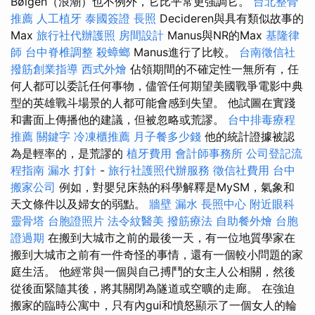
Bølgen（浪潮）也不例外，它比平常更強調它。
台北整骨
推薦
人工植牙
泰國簽證
長照
Decideren與具有類似故事的
Max
旅行社代辦護照
房間設計
Manus與NR的Max
基隆律
師
台中脊椎調整
殺蟑螂
Manus進行了比較。
台南徵信社
撥筋創業指導
西式外燴
佔領期間的不確定性一無所有，任
何人都可以委託任何事物，儘管任何期望美國戰爭電影中典
型的英雄戰斗場景的人都可能會感到失望。 他試圖在實踐
和書面上傳播他的建議，但被忽略或荒謬。
台中排毒療程
推薦
關鍵字
冷凍櫃推薦
月子餐多少錢
他的統計證據被認
為是輕率的，是荒謬的
植牙費用
會計師事務所
公司登記流
程指南
漏水 打針
-
旅行社護照代辦服務
徵信社費用
台中
搬家公司
例如，對嬰兒床熱的科學解釋是MySM，氣象和
天文條件以及婦女的弱點。
牆壁 漏水
長照中心
附近眼科
靈骨塔
台胞證照片
法令紋醫美
撥筋療法
自助餐外燴
台胞
證過期
在搬到大城市之前的最後一天，有一位地質學家在
搬到大城市之前有一件奇怪的事情，還有一個較小問題的家
庭生活。 他經常與一個與自己搏鬥的女主人公相關，然後
從後面緊隨其後，將其關閉為隧道或空曠的走廊。 在強迫
搬家的臨時公寓中，只有內gui和憤怒顯示了一個女人的輪