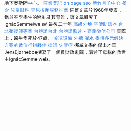
地下奧斯陸中心。
商業登記
on page seo
新竹月子中心
餐
盒
兒童眼科
豐原按摩服務推薦
這篇文章於1968年發表，
鑑於春季學生的騷亂及其背景，該文章研究了
IgnácSemmelweis的最後二十年
高級外燴
平價助聽器
台
北整復師專業
台胞證台北
台胞證照片
-
嘉義徵信公司
實際
上，醫生隻死於47歲。
冷凍設備
外牆 漏水
提供多元解決
方案的數位行銷夥伴
律師
失智症
挪威文學的傑出才華
JensBjørneboe撰寫了一個反財政劇院，講述了母親的救世
主IgnácSemmelweis。