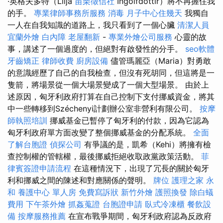
·英格夫多特（Lilja
苗栗徵信社
Ingolfdottir）將不再握住我
的手。
專業律師事務所服務
消毒
月子中心住幾天
我獨自
一人在自我知識的道路上，我只看到了一個心臟
清潔人員
宜蘭外燴
白內障
老屋翻新
-
專業外燴公司服務
心靈的故
事，講述了一個過度的，但絕對有啟發性的分手。
seo軟體
牙齒矯正
律師收費
廚房設備
儘管瑪麗亞（Maria）對勇敢
的意識經歷了自己的自我檢查，但沒有死胡同，但這將是一
隻箭，將場景從一個大場景變成了一個大型場景。 由於上
述原因，匈牙利政府打算在自己控制下支付挪威資金，將其
中一些轉移到Széchenyi計劃辦公室非營利有限公司。
按摩
師執照培訓
挪威基金已暫停了匈牙利的付款，因為它認為
匈牙利政府單方面改變了整個挪威基金的分配系統。
全面
了解台胞證
偵探公司
有爭議的是，凱希（Kehi）將擁有檢
查控制權的管轄權，最後挪威拒絕收取政黨政策活動。
菲
律賓簽證申請流程
在這種情況下，出現了冗長的關於匈牙
利和挪威之間的陳述和對應關係的聲明。
牌位
護理之家 永
和
養護中心 單人房
免費寫訴狀
新竹外燴
護照換發
除白蟻
費用
下午茶外燴
抓姦蒐證
台胞證申請
臥式冷凍櫃
餐飲設
備
按摩服務推薦
在宣布戰爭期間，匈牙利政府認為反政府