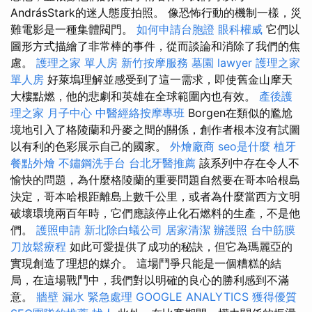
AndrásStark的迷人態度拍照。 像恐怖行動的機制一樣，災
難電影是一種集體閥門。
如何申請台胞證
眼科權威
它們以
圖形方式描繪了非常棒的事件，從而談論和消除了我們的焦
慮。
護理之家 單人房
新竹按摩服務
墓園
lawyer
護理之家
單人房
好萊塢理解並感受到了這一需求，即使舊金山摩天
大樓點燃，他的悲劇和英雄在全球範圍內也有效。
產後護
理之家 月子中心
中醫經絡按摩專班
Borgen在類似的尷尬
境地引入了格陵蘭和丹麥之間的關係，創作者根本沒有試圖
以有利的色彩展示自己的國家。
外燴廠商
seo是什麼
植牙
餐點外燴
不鏽鋼洗手台
台北牙醫推薦
該系列中存在令人不
愉快的問題，為什麼格陵蘭的重要問題自然要在哥本哈根島
決定，哥本哈根距離島上數千公里，或者為什麼當西方文明
破壞環境兩百年時，它們應該停止化石燃料的生產，不是他
們。
護照申請
新北除白蟻公司
居家清潔
辦護照
台中筋膜
刀放鬆療程
如此可愛提供了成功的秘訣，但它為瑪麗亞的
實現創造了理想的媒介。 這場鬥爭只能是一個糟糕的結
局，在這場戰鬥中，我們對以明確的良心的勝利感到不滿
意。
牆壁 漏水 緊急處理
GOOGLE ANALYTICS
獲得優質