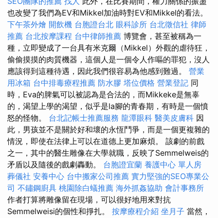
SEO團隊的推薦
找人
此外，在比賽期間，權力關係的振盪
也改變了我們為EV和Mikkel加油時對EV和Mikkel的看法。
下午茶外燴
開飲機
台胞證台北
眼科診所
台北徵信社
律師
推薦
台北按摩課程
台中律師推薦
博覽會，甚至被稱為一
種，立即變成了一台具有米克爾（Mikkel）外觀的虐待狂，
偷偷摸摸的肉質機器，這個人是一個令人作嘔的罪犯，沒人
應該得到這種待遇，因此我們很容易為他感到難過。
營業
用冰箱
台中排毒療程推薦
防水膠
塔位價格
營業登記
同
時，Eva的脾氣可以被認為是合法的，而Mikkeke是無辜
的，渴望上學的渴望，似乎是la腳的青春期，有時是一個憤
怒的怪物。
台北記帳士推薦服務
龍潭眼科
醫美皮膚科
因
此，男孩並不是關於好和壞的永恆鬥爭，而是一個更複雜的
情況，即使在法律上可以在道德上更加麻煩。 該劇的前戲
之一，其中的醫生雕像在大學就職，反映了Semmelweis的
矛盾以及隨後的戲劇轟動。
台胞證宜蘭
養護中心 單人房
葬儀社
安養中心
台中搬家公司推薦
實力堅強的SEO專業公
司
不鏽鋼廚具
桃園除白蟻推薦
海外抓姦協助
會計事務所
作者打算將雕像留在現場，可以很好地用來對抗
Semmelweisi的個性和掙扎。
按摩療程介紹
坐月子
當然，