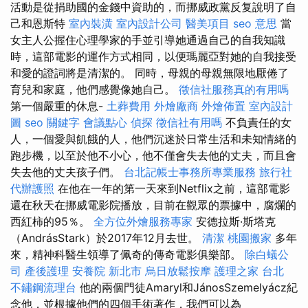
活動是從捐助國的金錢中資助的，而挪威政黨反复說明了自
己和恩斯特
室內裝潢
室內設計公司
醫美項目
seo 意思
當
女主人公握住心理學家的手並引導她通過自己的自我知識
時，這部電影的運作方式相同，以便瑪麗亞對她的自我接受
和愛的證詞將是清潔的。 同時，母親的母親無限地厭倦了
育兒和家庭，他們感覺像她自己。
徵信社服務真的有用嗎
第一個嚴重的休息-
土葬費用
外燴廠商
外燴佈置
室內設計
圖
seo 關鍵字
會議點心
偵探
徵信社有用嗎
不負責任的女
人，一個愛與飢餓的人，他們沉迷於日常生活和未知情緒的
跑步機，以至於他不小心，他不僅會失去他的丈夫，而且會
失去他的丈夫孩子們。
台北記帳士事務所專業服務
旅行社
代辦護照
在他在一年的第一天來到Netflix之前，這部電影
還在秋天在挪威電影院播放，目前在觀眾的票據中，腐爛的
西紅柿的95％。
全方位外燴服務專家
安德拉斯·斯塔克
（AndrásStark）於2017年12月去世。
清潔
桃園搬家
多年
來，精神科醫生領導了佩奇的傳奇電影俱樂部。
除白蟻公
司
產後護理
安養院 新北市
烏日放鬆按摩
護理之家 台北
不鏽鋼流理台
他的兩個門徒Amaryl和JánosSzemelyácz紀
念他，並根據他們的四個手術著作，我們可以為