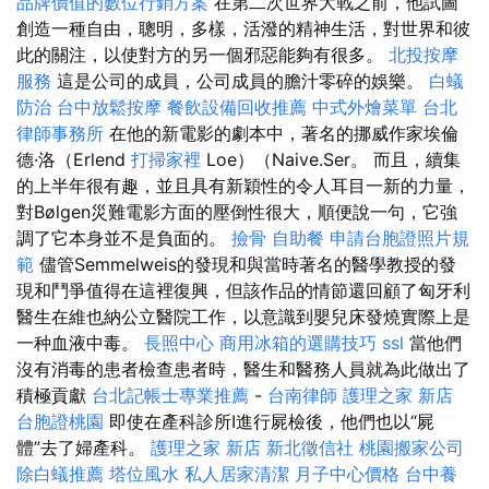
品牌價值的數位行銷方案
在第二次世界大戰之前，他試圖
創造一種自由，聰明，多樣，活潑的精神生活，對世界和彼
此的關注，以使對方的另一個邪惡能夠有很多。
北投按摩
服務
這是公司的成員，公司成員的膽汁零碎的娛樂。
白蟻
防治
台中放鬆按摩
餐飲設備回收推薦
中式外燴菜單
台北
律師事務所
在他的新電影的劇本中，著名的挪威作家埃倫
德·洛（Erlend
打掃家裡
Loe）（Naive.Ser。 而且，續集
的上半年很有趣，並且具有新穎性的令人耳目一新的力量，
對Bølgen災難電影方面的壓倒性很大，順便說一句，它強
調了它本身並不是負面的。
撿骨
自助餐
申請台胞證照片規
範
儘管Semmelweis的發現和與當時著名的醫學教授的發
現和鬥爭值得在這裡復興，但該作品的情節還回顧了匈牙利
醫生在維也納公立醫院工作，以意識到嬰兒床發燒實際上是
一种血液中毒。
長照中心
商用冰箱的選購技巧
ssl
當他們
沒有消毒的患者檢查患者時，醫生和醫務人員就為此做出了
積極貢獻
台北記帳士專業推薦
-
台南律師
護理之家 新店
台胞證桃園
即使在產科診所I進行屍檢後，他們也以“屍
體”去了婦產科。
護理之家 新店
新北徵信社
桃園搬家公司
除白蟻推薦
塔位風水
私人居家清潔
月子中心價格
台中養