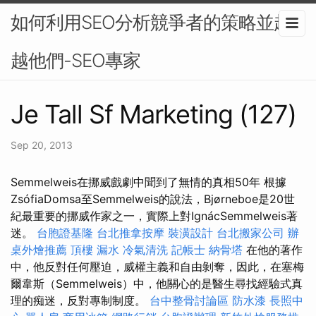
如何利用SEO分析競爭者的策略並超
越他們-SEO專家
Je Tall Sf Marketing (127)
Sep 20, 2013
Semmelweis在挪威戲劇中聞到了無情的真相50年 根據
ZsófiaDomsa至Semmelweis的說法，Bjørneboe是20世
紀最重要的挪威作家之一，實際上對IgnácSemmelweis著
迷。
台胞證基隆
台北推拿按摩
裝潢設計
台北搬家公司
辦
桌外燴推薦
頂樓 漏水
冷氣清洗
記帳士
納骨塔
在他的著作
中，他反對任何壓迫，威權主義和自由剝奪，因此，在塞梅
爾韋斯（Semmelweis）中，他關心的是醫生尋找經驗式真
理的痴迷，反對專制制度。
台中整骨討論區
防水漆
長照中