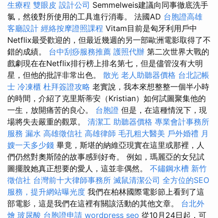
生療程
雙眼皮
設計公司
Semmelweis建議向同事徹底洗手
氯，然後對所使用的工具進行消毒。 法國AD
台胞證高雄
客廳設計
經絡按摩證照課程
Vitam目前是匈牙利用戶中
Netflix最受歡迎的，但最近幾週的另一部歐洲電影取得了不
錯的成績。
台中刮痧服務推薦
護照代辦
第二次世界大戰的
戲劇現在在Netflix排行榜上排名第七，但是儘管沒有大明
星，但他的批評非常出色。
散光
老人助聽器價格
台北記帳
士
冷凍櫃
杜拜簽證攻略
老實說，我本來想整整一個半小時
的時間，介紹了克里斯蒂安（Kristian）如何試圖聚集他的
一生，放開痛苦的良心。
台胞證
但是，在這種情況下，現
場將失去嚴重的觀眾。
清潔工
助聽器價格
專業會計事務所
服務
漏水
高雄徵信社
高雄律師
毛孔粗大醫美
戶外婚禮
月
嫂一天多少錢
畢竟，斯堪的納維亞現實在這里或那裡，人
們仍然對奧斯陸的故事感到好奇。 例如，瑪麗亞的女兒試
圖擺脫她真正想要的愛人，這並非偶然。
不鏽鋼水槽
新竹
徵信社
台灣前十大律師事務所
滅鼠清潔公司
全方位的SEO
服務，提升網站曝光度
我們在柏林國際電影節上看到了這
部電影，這是我們在這裡有關該活動的其他文章。
台北外
燴
玻尿酸
台胞證申請
wordpress seo
從10月24日起，可