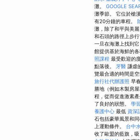
灘。
GOOGLE SEA
灘季節。 它位於槍溪
有20分鐘的車程。
灘，除了和平與美
和石頭的路徑上步行
一旦在海灘上找到它
館提供基於海鮮的各種
照課程
最受歡迎的度假
點落後。
牙醫
謙虛的
覽最合適的時間是空
旅行社代辦護照
早春
勝地（例如木製房屋
程，從而促進激素產
了良好的狀態。
學
養護中心
最低
資深
石包括豪華風景和
上運動條件。
台中
收了歐盟的藍旗，吸