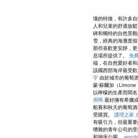
壤的特徵，有許多自動
人和兒童的舒適放鬆
碑和獨特的自然景觀
雪，經典的海灘度
那些喜歡更安靜，更
息場所提供了。
免
端，在自然愛好者和
該國西部海岸最受歡迎的度
字
由於城市的葡萄
蒙·蘇爾加（Limone
以檸檬的生產而聞名
用嗎
最好擁有希臘
船賽和秋天的葡萄
受購買。
護理之家 
有吸引力，但最重
嘈雜的青年公司的受
和蹦床公園。
wordp