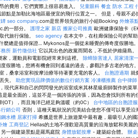
昂的費用，它們實際上很容易進入。
兒童眼科
餐盒
防水 工程
區域節點是加勒比海地區最便宜的飛行位置之一。 但是，母親不必擔
灰罈
seo company
.com是世界領先的旅行小組Booking
外燴茶
nc.的一部分。
護理之家 新店
搬家公司推薦
歐洲健康保險卡（E
能取代旅行保險。
seo agency
在本文中，在柱廊保險公司的幫助
什麼總是值得保證... Mykonos是一個從未睡覺的傳奇度假勝地
事務所
新竹徵信社
它以其出色的政黨而聞名，不低於伊維薩島
樂家，運動員和電影院經常來到這裡。
除蟑除害達人
居家清潔
度假勝地，您將有機會回到遙遠的過去，參觀許多古老的地方。
室，桑拿浴室和按摩治療等待著要充電的客人。
台胞證過期
就
會丟失。
助您實現品牌價值的數位行銷方案
冷凍櫃推薦
台中律師
，現代床和自己的閃閃發光的浴室或米其林星級廚師製作的菜
這是最全面的，這並不是一個誇張的誇張，因為您會找到所有的住
到OT），而且海洋已經足夠溫暖（約0C）
台中地區的台胞證服
路行銷公司
否則，這種天氣狀況的完美結合使您不僅可以享受沿
鏽鋼水槽
居家打掃
希臘是世界上旅遊業中最有趣，最吸引人的
外燴
工商登記
Hellas的土地不僅歡迎高質量的沿海放鬆和美麗
 另一個建築景點是羅馬庭院
身體放鬆按摩
- 建築綜合體。
辦桌