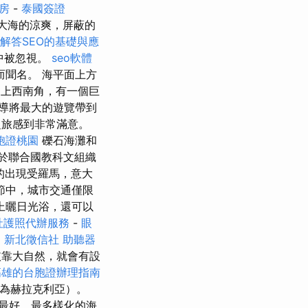
房
-
泰國簽證
大海的涼爽，屏蔽的
解答SEO的基礎與應
中被忽視。
seo軟體
聞名。 海平面上方
上西南角，有一個巨
導將最大的遊覽帶到
旅感到非常滿意。
胞證桃園
礫石海灘和
於聯合國教科文組織
的出現受羅馬，意大
節中，城市交通僅限
上曬日光浴，還可以
社護照代辦服務
-
眼
。
新北徵信社
助聽器
靠大自然，就會有設
高雄的台胞證辦理指南
稱為赫拉克利亞）。
最好，最多樣化的海