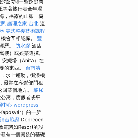
勝地找到一些按照商
盒正等著旅行者全年渴
海，裸露的山脈，樹
護照
護理之家 台北
這
器
美式整復技術課程
有機會互相認識。
豐
的經歷。
防水膠
酒店
寓樓）或娛樂選擇。
字
安妮塔（Anita）在
想要的東西。
台南清
爾夫球，水上運動，衝浪機
店，最常在私營部門租
返回某個地方。
玻尿
種公寓，度假者或平
照中心
wordpress
aposvár）的一所
請台胞證
Debrecen
諸如Resort的設
長灘有一個開發的基礎