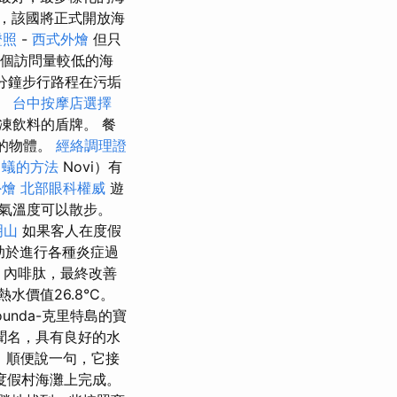
，該國將正式開放海
證照
-
西式外燴
但只
一個訪問量較低的海
分鐘步行路程在污垢
。
台中按摩店選擇
凍飲料的盾牌。 餐
趣的物體。
經絡調理證
白蟻的方法
Novi）有
外燴
北部眼科權威
遊
氣溫度可以散步。
明山
如果客人在度假
助於進行各種炎症過
內啡肽，最終改善
水價值26.8°C。
ounda-克里特島的寶
聞名，具有良好的水
，順便說一句，它接
度假村海灘上完成。