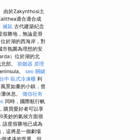
由於Zakynthosi土
ithea適合適合成
。
滅鼠
古代建築紀念
度假勝地，無論是滑
o）位於湖的西海岸，對
城市氛圍為理想的安
arda）位於湖的北
臘北部。
助聽器 原理
eninsula。
seo 關鍵
台中
臥式冷凍櫃
利
海岸風景如畫的小鎮，曾
海灘休息。
徵信社有
eo
同時，國際航行帆
，購買愛好者可以享
灘和美妙的氣候方面很
，該度假勝地已成為
施，這將是一個劇場
一個遙遠的世界，但