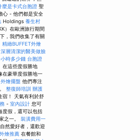
什麼是卡式台胞證
聖
心 - 他們都是安全
點
Holdings
養生村
KK）在歐洲旅行期間
下，我們收集了有關
。
精緻BUFFET外燴
。
深層清潔的醫美做臉
一小時多少錢
台胞證
 在這些度假勝地
像在豪華度假勝地一
外燴擺盤
他們專注
單。
整復師培訓
辦護
宿！ 天氣有利於舒
務
-
室內設計
您可
海度假，還可以包括
國家之一。
裝潢費用一
的自然愛好者，還歡迎
外燴推薦
在餐館和