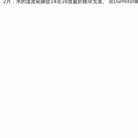
。 2月，水的溫度範圍從24至28度處於維珍戈達。 在Durmito
。