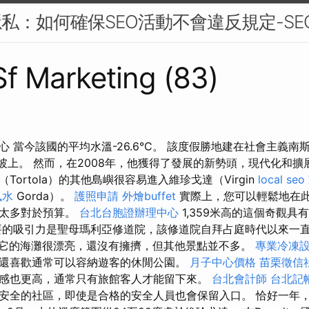
隱私：如何確保SEO活動不會違反規定-SE
 Sf Marketing (83)
 當今該國的平均水溫-26.6°C。 該度假勝地建在社會主義南
gora山坡上。 然而，在2008年，他獲得了發展的新勢頭，現代化和
Tortola）的其他島嶼很容易進入維珍戈達（Virgin
local seo
風水
Gorda）。
護照申請
外燴buffet
實際上，您可以輕鬆地在
否太多對於預算。
台北台胞證辦理中心
1,359米高的這個奇觀具
要的吸引力是聖母瑪利亞修道院，該修道院自拜占庭時代以來一
它的海灘很漂亮，還沒有擁擠，但其他景點並不多。
專業冷凍
還喜歡通常可以容納遊客的休閒公園。
月子中心價格
苗栗徵信
感也更高，通常只有旅館客人才能留下來。
台北會計師
台北記
安全的社區，即使是合格的安全人員也會保留入口。 恰好一年