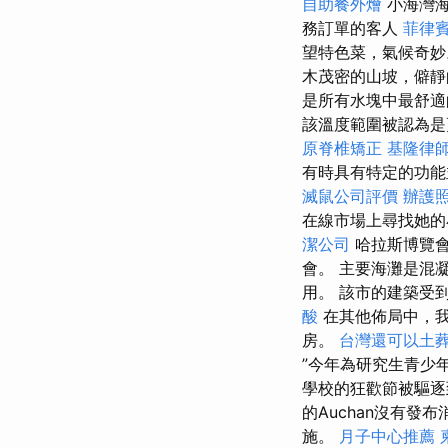
自助餐外燴
小海灣
務訂單的客人
菲律
望特色菜，氣候奇
木茂密的山坡，僻靜
是所有水塊中最舒適
該溫度範圍被認為是
原脊椎矯正
基隆律
有時具有特定的功能
滅鼠公司評價
辦護
在線市場上尋找她的
潔公司
哈拉斯博覽會於
會。 主要海灘是混
用。 該市的建築受
酸
在其他佈局中，我
房。
台灣還可以土
”今年為研究生青少
學校的狂歡節被驅逐
的Auchan沒有發
施。
月子中心推薦