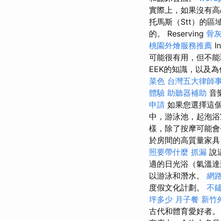
實際上，如果沒有高
托馬斯（Stt）的
的。 Reserving
骨
桃園外燴服務推薦
I
可能很有用，但不
EEK的知識，以及為
菜色
台灣五大律師
體驗
助聽器補助
音
申請
如果您選擇這個
中，游泳池，起泡浴
樣，除了按摩可能
於房間的高質量家具
照要帶什麼
抓漏
說
適的日光浴（氣溫達
以游泳和潛水。
網
度假文化計劃。
不
坪多少
月子餐
新竹
古代和體育愛好者。