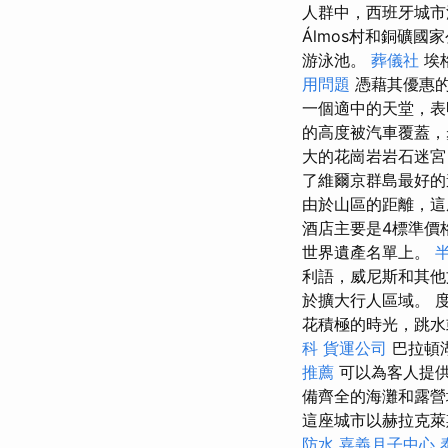
人群中，西班牙城
Álmos村和銅礦國
游泳池。
葬儀社
埃
用問題
憑藉其優惠的
一個適中的天堂，
的高度被汽車覆蓋，
大的花崗岩岩石迷宮
了維爾京群島最好
由於山區的距離，這
酒店主要是4標準價
世界遺產名單上。
利語，威尼斯和其他
於擴大行人區域。 
花積極的時光，跳
科
貨運公司
巴拉頓湖
推薦
可以為客人提
備齊全的海灘和露營
這座城市以赫拉克萊
防水
嘉義月子中心