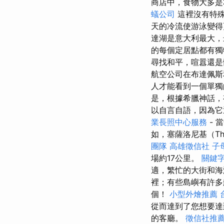
商店中，食物大多
蟻公司
這裡沒有特
天的冷流使游泳變得
達湖是意大利最大，
的每個定居點都有獨
尋找和平，喧囂還是
航空公司在布達佩
人才能看到一個單獨
是，根據希臘神話，
以自言自語，因為它
業長照中心服務
- 
如，塞薩洛尼基（Th
團隊
高雄徵信社
子
場約17公里。
關鍵
適，繁忙的大街和海
裡；有些島嶼有許多航
個！
小型外燴推薦
從而達到了您想要
的客廳。
徵信社推