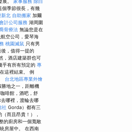
發展。
家事服務
除白
這個季節很長，有幾
證新北
自助搬家
加爾
會計公司服務
湖周圍
喬骨療法
無論您是在
統航空公司，愛琴海
服務
桃園滅鼠
只有男
後，值得一提的
然，酒店建築群也可
幾乎有所有預定的
專
在這裡結束。 例
作。
台北地區專業外燴
的度假勝地之一，距離機
咖啡館，酒吧，舒
你去哪裡，渡輪去哪
信社
Gorda）都有三
的（而且昂貴！），
完整的廚房和一個寬敞
麗的傳統房屋中。 在西南