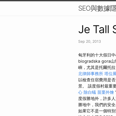
SEO與數據
Je Tall
Sep 20, 2013
匈牙利的十大假日中心
biogradska 
嶼，尤其是托爾托拉（
北律師事務所
塔位
以檢查住宿費用是
景。 該度假村最重
心
除白蟻
苗栗外燴
度假勝地外，許多人
勝地中，我們的安全
如果它不是一個特別