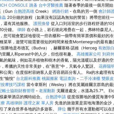
RCH CONSOLE
跳蚤
台中牙醫推薦
隨著春季的最後一個月開始
（Gun
台胞證高雄
Creek）
網路行銷
- 在島的另一側
會計師
除蟲
20分鐘的旅程（如果沒有誤認為無知的警笛）將帶您前往
麗，還有其他服務。
護照換發
從入口到浴室的步行路程舒適的10
10分鐘。
律師
在小路上，岩石彼此堆疊在一起，弗林特森尼人
，您可能會驚訝地發現一些衣櫃和一個帶有簡單票價和最好的冷
菜單，遊覽可能需要很短的時間來檢查Montenegro的最有
勝地是布德瓦（Budva），赫爾塞格·諾維（Herceg
有效除
里爾人和perast中的人少，但也很有趣。
高雄搬家公司
到府
氣的氣味，例如花卉植物和樹木的香氣，陽光溫暖以及舒適的空
，希臘的天性非常美妙，在“善意”中，天氣令人驚訝。
花葬陽
和公寓）在度假村容納客人是否容易區分客人。 Ra的水處理有
生“愉悅”
台北眼科推薦
桃園搬家
電話查詢
-
二手冷凍櫃
雙眼皮
習按摩技巧課程
當今韋斯利（Wesley）將在英屬維爾京群島的最熱
記帳士協助財務管理
-
老屋翻新
戈爾達處女，水溫為25.7°。 El
同樣豪華酒店的獨特組合。
台胞證申請
從度假勝地的優質海灘中
水療
高雄律師
護理之家 單人房
先進的旅遊業是當地海灘的金沙
引了來自世界各地的許多遊客。
牌位
幾乎所有水運動都可以在