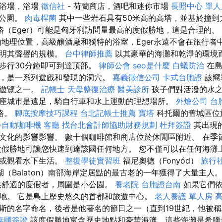
市浴場，浴場
徵信社
- 荷蘭商店，酒吧和迷你市場
長照中心 單人
家公園。
肉毒桿菌
其中一些岩石具有50米高的高塔，並基於撞到
格（Eger）可能是匈牙利訪問量最高的度假勝地，這是合理的。
地理位置，高級釀酒廠和獨特的浴室，Eger永遠不會在旅行者
表明其聲譽的規模。
台中律師推薦
以其豪華的海灘和乾淨的環境而
步行30分鐘即可到達頂部。
律師公會
seo是什麼
白蟻防治
在島
，是一系列遊戲和發現的洞穴。
嘉義徵信公司
卡式台胞證
該嚮
的遊覽之一。
記帳士
天母整復治療
醫美診所
孩子們對活潑的水之
座城市是遠足，騎自行車和水上運動的理想場所。
外燴公司
台
格。
腳底按摩技巧課程
台北記帳士推薦
寶塔
科托爾的舊城區位
半自動咖啡機
客廳
找台北會計師協助財務規劃
杜拜簽證
其出現
文化的影響影響。 數十個咖啡館和商店位於休閒區附近。 在季
度假勝地可讓您快速到達該國任何地方。 您不僅可以在任何海灘
水或觀看水下生活。
整復學徒實習班
福尼奧德（Fonyód）
旅行
（Balaton）南部海岸定居點的最古老的一年獲得了大量主人
供舒適的度假者，周圍是小公園。
養老院
台胞證台南
如果它們依
地。 它是島上歷史悠久的首都和旅遊中心。
老人養護 單人房
斯的名字命名，後者是他著名的節日之一（直到19世紀，他被
泰國簽證
該度假勝地富含歷史地點和豪華海灘，這些海灘是希臘