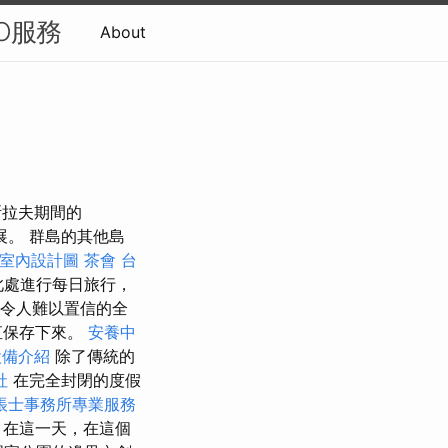
O服務
About
斯拉夫期間的
擴展。 群島的其他島
室內設計圖
茶會
台
此處進行每日旅行，
有令人難以置信的全
直保存下來。
安養中
設備介紹
除了傳統的
社
在完全封閉的度假
帳士事務所專業服務
，在這一天，在這個