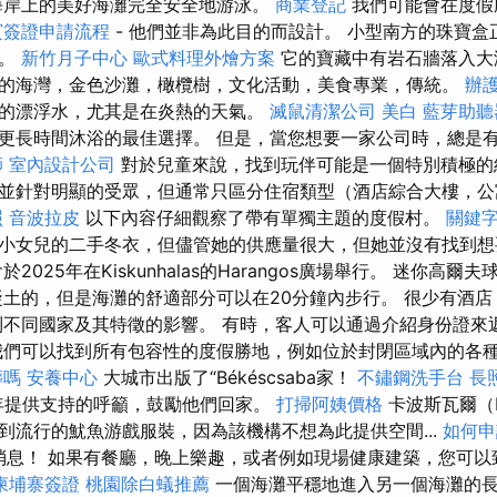
海岸上的美好海灘完全安全地游泳。
商業登記
我們可能會在度假
賓簽證申請流程
- 他們並非為此目的而設計。 小型南方的珠寶
妙。
新竹月子中心
歐式料理外燴方案
它的寶藏中有岩石牆落入大
的海灣，金色沙灘，橄欖樹，文化活動，美食專業，傳統。
辦
的漂浮水，尤其是在炎熱的天氣。
滅鼠清潔公司
美白
藍芽助聽
更長時間沐浴的最佳選擇。 但是，當您想要一家公司時，總是
師
室內設計公司
對於兒童來說，找到玩伴可能是一個特別積極
並針對明顯的受眾，但通常只區分住宿類型（酒店綜合大樓，公
照
音波拉皮
以下內容仔細觀察了帶有單獨主題的度假村。
關鍵
小女兒的二手冬衣，但儘管她的供應量很大，但她並沒有找到
2025年在Kiskunhalas的Harangos廣場舉行。 迷你高
凝土的，但是海灘的舒適部分可以在20分鐘內步行。 很少有酒
到不同國家及其特徵的影響。 有時，客人可以通過介紹身份證來
們可以找到所有包容性的度假勝地，例如位於封閉區域內的各
葬嗎
安養中心
大城市出版了“Békéscsaba家！
不鏽鋼洗手台
長
年提供支持的呼籲，鼓勵他們回家。
打掃阿姨價格
卡波斯瓦爾（K
到流行的魷魚游戲服裝，因為該機構不想為此提供空間...
如何申
布消息！ 如果有餐廳，晚上樂趣，或者例如現場健康建築，您可以致電
柬埔寨簽證
桃園除白蟻推薦
一個海灘平穩地進入另一個海灘的