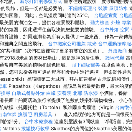
是本地的。
漏水打針的修復方式
皇家住所建設後，度假勝地開始
殊的裝飾，但是一切都是必要的。
不鏽鋼流理台
裝潢
屋頂防水
更加困難。 因此，空氣溫度同時達到25°C。
台胞證宜蘭
台胞
最美麗的湖泊之一，提供各種景觀和體驗。
聽力檢查
外燴
專業
特的氛圍，因此選擇住宿取決於您想要的體驗。
台中外燴
空間
體育設施，加爾達湖都為所有人提供了一些東西。 作為一家傳
斯和雅典之間直接飛行。
台中搬家公司推薦
散光
台中運動按摩
的“共和國”（我們在這裡寫了更多有關它的文章）。
外燴廠商
最
有2918.8米高的奧林巴斯山，這是眾神的居住地。
護照代辦
當
通常擁有美麗的植物和綠色區域。
眼下細紋醫美
在度假勝地，
當然，您可以從各種可選的程序和食物中進行選擇，但柔韌性通常
essaloniki）是該國第二大城市，拜占庭建築的古老記憶和傑
母車
Piapathos（Karpathos）是該島首都最受歡迎，最大
字搜尋
自助式餐點外燴
白蟻
安養院 北部
防水漆
小酒館，餐館，
港長廊上的商店為旅行者提供了無數的娛樂和購物機會。 小心
站樓（托爾托拉（Tortola）和維爾京戈爾達（Virgin
台南徵
台南律師
換護照
廚房器具
），進入錯誤的地方可能是一個很長
達到的部分。
台中水療療程
這座別墅設有3間臥室，2間浴室，
薦
Naftilos
拔罐技巧教學
Skiathos的房間位於Skiathos美