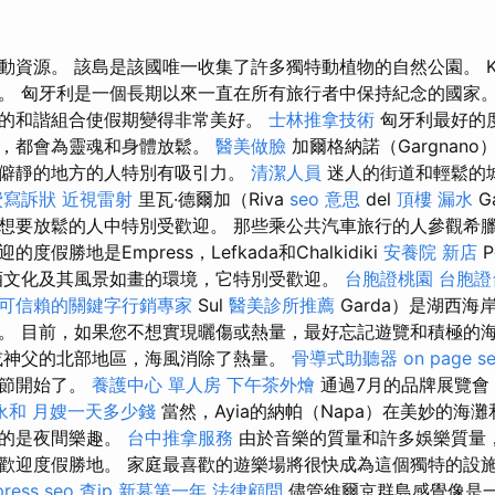
資源。 該島是該國唯一收集了許多獨特動植物的自然公園。 Kal
。 匈牙利是一個長期以來一直在所有旅行者中保持紀念的國家
的和諧組合使假期變得非常美好。
士林推拿技術
匈牙利最好的
假，都會為靈魂和身體放鬆。
醫美做臉
加爾格納諾（Gargnan
僻靜的地方的人特別有吸引力。
清潔人員
迷人的街道和輕鬆的
費寫訴狀
近視雷射
里瓦·德爾加（Riva
seo 意思
del
頂樓 漏水
G
想要放鬆的人中特別受歡迎。 那些乘公共汽車旅行的人參觀希
假勝地是Empress，Lefkada和Chalkidiki
安養院 新店
P
酒文化及其風景如畫的環境，它特別受歡迎。
台胞證桃園
台胞證
可信賴的關鍵字行銷專家
Sul
醫美診所推薦
Garda）是湖西
。 目前，如果您不想實現曬傷或熱量，最好忘記遊覽和積極的
或神父的北部地區，海風消除了熱量。
骨導式助聽器
on page s
酒節開始了。
養護中心 單人房
下午茶外燴
通過7月的品牌展覽會
永和
月嫂一天多少錢
當然，Ayia的納帕（Napa）在美妙的海
要的是夜間樂趣。
台中推拿服務
由於音樂的質量和許多娛樂質量
歡迎度假勝地。 家庭最喜歡的遊樂場將很快成為這個獨特的設
ress seo
查ip
新墓第一年
法律顧問
儘管維爾京群島感覺像是