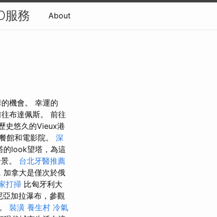
O服務
About
的機會。 幸運的
往布達佩斯。 前往
史悠久的Vieux港
，餐館和電影院。
深
的look望塔，為這
全景。
台北牙醫推薦
水
加拿大是僅次於俄
家打掃
比匈牙利大
，尼亞加拉瀑布，參觀
爾。
裝潢
養生村
冷氣