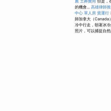
薦
土葬費用
但是，在
的機會...
高雄律師推
中心 單人房
貨運行
師加拿大（Cana
冷中行走，朝著冰
照片，可以捕捉自然