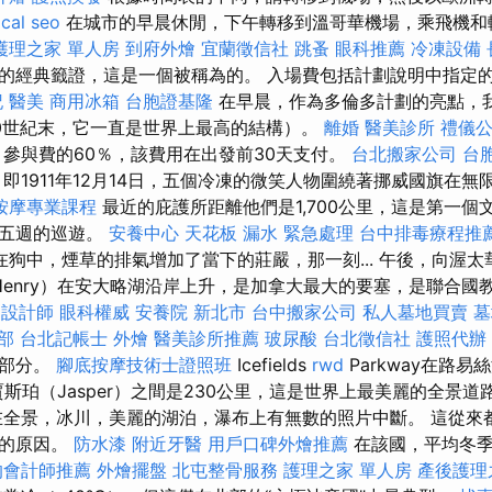
ocal seo
在城市的早晨休閒，下午轉移到溫哥華機場，乘飛機和
護理之家 單人房
到府外燴
宜蘭徵信社
跳蚤
眼科推薦
冷凍設備
的經典籤證，這是一個被稱為的。 入場費包括計劃說明中指定
記
醫美
商用冰箱
台胞證基隆
在早晨，作為多倫多計劃的亮點，
0世紀末，它一直是世界上最高的結構）。
離婚
醫美診所
禮儀
參與費的60％，該費用在出發前30天支付。
台北搬家公司
台
即1911年12月14日，五個冷凍的微笑人物圍繞著挪威國旗在無
按摩專業課程
最近的庇護所距離他們是1,700公里，這是第一個
行五週的巡遊。
安養中心
天花板 漏水 緊急處理
台中排毒療程推
在狗中，煙草的排氣增加了當下的莊嚴，那一刻... 午後，向渥
t Henry）在安大略湖沿岸上升，是加拿大最大的要塞，是聯合
飲
設計師
眼科權威
安養院 新北市
台中搬家公司
私人墓地買賣
墓
部
台北記帳士
外燴
醫美診所推薦
玻尿酸
台北徵信社
護照代辦
一部分。
腳底按摩技術士證照班
Icefields
rwd
Parkway在路易絲
和賈斯珀（Jasper）之間是230公里，這是世界上最美麗的全景
在全景，冰川，美麗的湖泊，瀑布上有無數的照片中斷。 這從來
行的原因。
防水漆
附近牙醫
用戶口碑外燴推薦
在該國，平均冬
的會計師推薦
外燴擺盤
北屯整骨服務
護理之家 單人房
產後護理