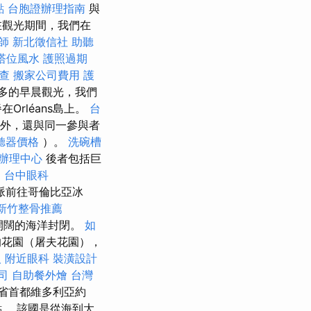
點
台胞證辦理指南
與
在觀光期間，我們在
師
新北徵信社
助聽
塔位風水
護照過期
查
搬家公司費用
護
多的早晨觀光，我們
rléans島上。
台
吊橋外，還與同一參與者
聽器價格
）。
洗碗槽
辦理中心
後者包括巨
運
台中眼科
脈前往哥倫比亞冰
新竹整骨推薦
從開闊的海洋封閉。
如
的花園（屠夫花園），
人
附近眼科
裝潢設計
司
自助餐外燴
台灣
省首都維多利亞約
。 該國是從海到大