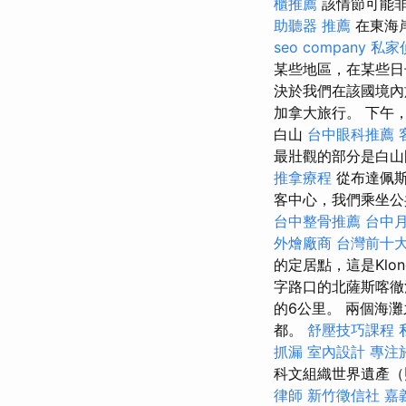
櫃推薦
該情節可能非
助聽器 推薦
在東海岸
seo company
私家
某些地區，在某些日
決於我們在該國境內
加拿大旅行。 下午，
白山
台中眼科推薦
最壯觀的部分是白
推拿療程
從布達佩
客中心，我們乘坐公
台中整骨推薦
台中
外燴廠商
台灣前十
的定居點，這是Klond
字路口的北薩斯喀徹
的6公里。 兩個海
都。
舒壓技巧課程
抓漏
室內設計
專注
科文組織世界遺產
律師
新竹徵信社
嘉