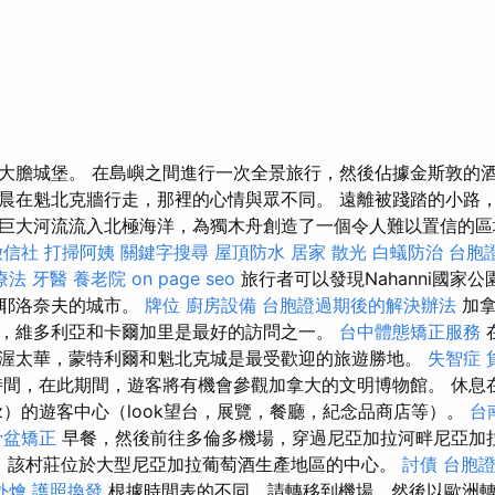
大膽城堡。 在島嶼之間進行一次全景旅行，然後佔據金斯敦的酒
晨在魁北克牆行走，那裡的心情與眾不同。 遠離被踐踏的小路
巨大河流流入北極海洋，為獨木舟創造了一個令人難以置信的區
徵信社
打掃阿姨
關鍵字搜尋
屋頂防水
居家
散光
白蟻防治
台胞
療法
牙醫
養老院
on page seo
旅行者可以發現Nahanni國家
和耶洛奈夫的城市。
牌位
廚房設備
台胞證過期後的解決辦法
加拿
，維多利亞和卡爾加里是最好的訪問之一。
台中體態矯正服務
渥太華，蒙特利爾和魁北克城是最受歡迎的旅遊勝地。
失智症
時間，在此期間，遊客將有機會參觀加拿大的文明博物館。 休息
égmez）的遊客中心（look望台，展覽，餐廳，紀念品商店等）。
台
骨盆矯正
早餐，然後前往多倫多機場，穿過尼亞加拉河畔尼亞加拉（Ni
村莊，該村莊位於大型尼亞加拉葡萄酒生產地區的中心。
討債
台胞
外燴
護照換發
根據時間表的不同，請轉移到機場，然後以歐洲