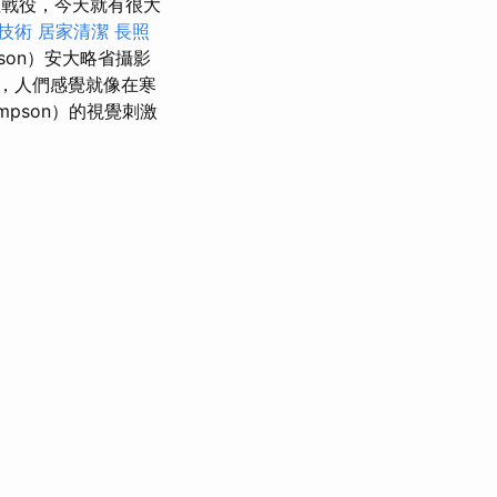
拉戰役，今天就有很大
技術
居家清潔
長照
pson）安大略省攝影
，人們感覺就像在寒
mpson）的視覺刺激