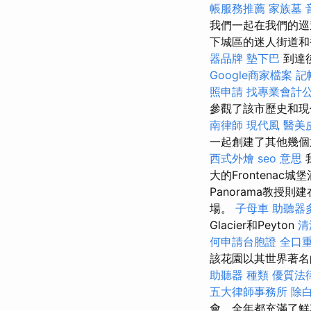
帳服務推薦
家族墓
我們一起在我們的巡
下城區的迷人街道
器品牌
墊下巴
到達
Google商家檔案
記
照申請
找專業會計
參觀了該市歷史和現代
南律師
現代風
醫美
一起創建了其他幾個
西式外燴
seo 意思
大的Frontenac
Panorama教授則建在
場。
子母車
助聽器
Glacier和Peyton
清
何申請台胞證
全口
該花園以其世界著
助聽器 種類
優質法
五大律師事務所
除
會，全年都充滿了鮮