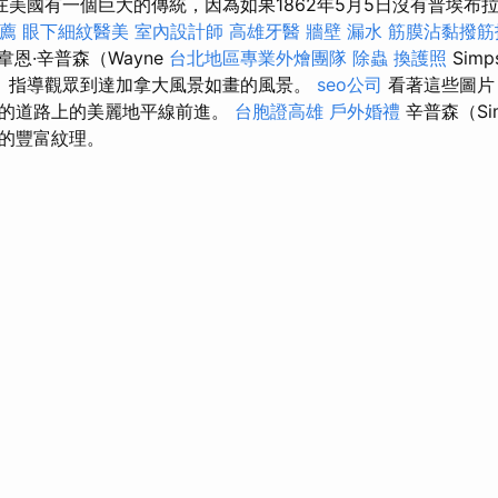
美國有一個巨大的傳統，因為如果1862年5月5日沒有普埃布
薦
眼下細紋醫美
室內設計師
高雄牙醫
牆壁 漏水
筋膜沾黏撥筋
韋恩·辛普森（Wayne
台北地區專業外燴團隊
除蟲
換護照
Sim
da）指導觀眾到達加拿大風景如畫的風景。
seo公司
看著這些圖片
冷的道路上的美麗地平線前進。
台胞證高雄
戶外婚禮
辛普森（Si
的豐富紋理。