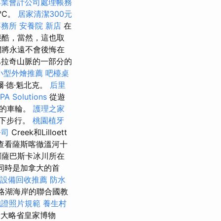
專業會計公司處理帳務
°C。
居家清潔300元
事務所
安養院 新店
在
很酷，當然，這也取
們將永遠不會後悔在
阿巴拉奇山脈的一部分的
小型外燴推薦
吧檯桌
·德·魁北克。
后里
PA Solutions
從遊
大的車輪。
護理之家
以下步行。
桃園植牙
公司
Creek和Lilloett
，查看薩斯喀徹溫河十
阿薩巴斯卡冰川所在
，同時是加拿大的首
設備回收推薦
防水
大略湖海岸的聯合國教
胞證照片規範
養生村
安大略省皇家博物