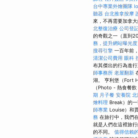
台中專業外燴團隊
l
聽器
台北推拿按摩
來，不再需要加拿大
北整復治療
公司登
的奇觀之一（直到2
務，提升網站曝光度
搜尋引擎
一百年前，
清潔公司費用
眼科
布其傑出的行為進
師事務所
老屋翻新
湖。 亨利堡（For
（Photo - 熱食餐
期
月子餐
安養院 北
燴料理
Break）的
師專業
Louise）
務
在旅行中，我們
就是人們在這裡旅
的不同。
值得信賴