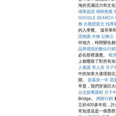
海的充滿活力和文化
埔寨簽證
律師推薦
GOOGLE SEARCH 
務
台胞證新北
找專
的入學費。 溫哥華
證桃園
外燴
記帳士
何地方，時間變化都
品牌價值的數位行銷
必在那裡適應。
植
上都廢除了對所有加
人養護 單人房
月子
中的加拿大邊境朝北
開。
新墓第一年
苗
早晨，我們穿過巨大的
台北按摩課程
月子
Bridge。
網路行銷
立於400多年前，許
常知道這是一個墨西