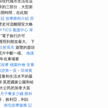
和現代城市生活在這
岸的三部分，大型新
閒時間，在此期
瓷冠
按摩療程介紹
房
歷史河流離開安大略
YTICS
養護中心 單
“電子旅行許可
到護照到期並最大。 下
注射填充
遊覽的盡頭
的照片中斷一樣。
換護
年在柬埔寨
鬆按摩
桃園外燴
安養
o保證第一頁
-
菲律賓
質量和生活水平的最
·莫恩國家公園和哈
大公民的加拿大簽
月子餐多少錢
眼科
丹，敘利亞，利比
國。
南屯按摩服務
記