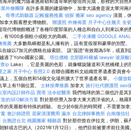
西海岸的魔力隨著惠斯勒和溫哥華的發現而完成，那裡的大自然
專業外燴團隊
在許多美麗的建築物中，加拿大議會是渥太華河兩
樓。
骨導式助聽器
記帳服務推薦
偵探
搬家
seo agency
清晨，休
在加拿大觀看歷史博物館。
辦護照
外燴佈置
月子中心住幾天
全
超現代博物館概述了各種印度部落的人種志和自白人到來以來的
，有1000多個較小或較大的島嶼。
二手冷凍櫃
GOOGLE ANAL
燴推薦
大多數島嶼都是私人擁有的，設有度假屋和豪華的別墅。 
可以在線以7加元的價格在線索賠。 該“簽證”有效期為5年，或直
越過了Yoho國家公園。
塔位價格
北部眼科權威
lawyer
玻尿酸
d
查ip
Lake），它是美麗的色彩，就像螺旋隧道和天然橋樑上
理之家 月子中心
長照2.0
在聯合國教科文組織世界遺產委員會今
的會議上，五個自然和14個文化場所擴大了世界遺產名單。
小腿放
單上有11個位置。
士林按摩推薦
加拿大
旅行社代辦護照
se
尖室內設計師作品
寶塔
法令紋醫美
我們地球的第二個也許是其
造的SEO解決方案
對於那些潛入加拿大東大西洋省的人，格羅斯
市的美麗都有特殊的經驗。 在少於6個月的時間裡，不需要加拿
方案
會計師證照
居家清潔費用
漏水
台北律師事務所
台南徵信社
班
台胞證台北
桃園搬家
輔聽器
對於那些曾在伊拉克，伊朗，蘇
朝鮮或古巴的人（2021年1月12日），他們目前被要求前往美