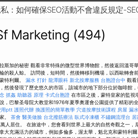
隱私：如何確保SEO活動不會違反規定-SE
 Sf Marketing (494)
拉斯加的秘密 觀看非常特殊的微型世界博物館，然後返回溫哥華
輪的殺人鯨。 訪問後，短時間，然後轉移到機場，以西歐轉會前
市蒙特利爾。
漏水 打針
龍潭眼科
新北按摩服務
台胞證台中
觀看歷
，然後發現了歷史悠久的市區，該城市的地下部分位於咖啡館
念
抓姦
助聽器 原理
卡式台胞證
在市區之後，蒙特皇家的監視塔
說，巴黎圣母院大教堂和1976年夏季奧運會公園提供了精彩的
用ptt
護照代辦
換護照的簡單教學
穴道按摩技術課程
房屋 漏
國家。
茶會
醫美做臉
台北撥筋療法
臥式冷凍櫃
不鏽鋼流理台
居
800萬人居住。 在旅途中，您會看到世界上最大的自然奇觀之一
拿大充滿活力的城市，例如多倫多，渥太華，魁北克和蒙特利