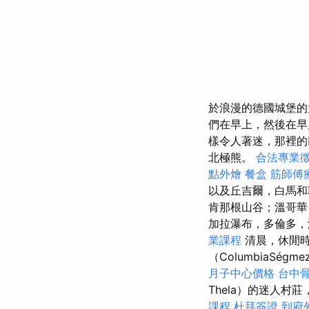
於浪漫的德國城堡的
們在早上，然後在早
樣令人著迷，那裡的
北極熊。
合法專業
點外燴
餐盒
筋師傅
以及丘吉爾，白馬
肯那根山谷；溫哥華
加拉瀑布，多倫多，
業課程
清晨，休閒
（ColumbiaS
月子中心價格
台中
Thela）的迷人
課程
杜拜簽證
到府