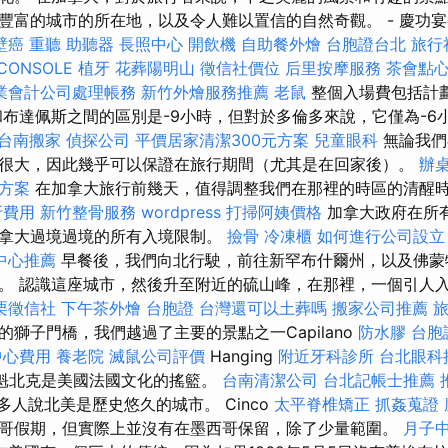
豐富的城市的所在地，以及令人難以置信的自然奇觀。 - 慶功
壁癌
重聽 助聽器
長照中心
開飲機
自助餐外燴
台胞證台北
旅行
CONSOLE
植牙
花葬陽明山
徵信社價位
后里按摩服務
茶會點
業會計公司處理帳務
新竹外燴服務推薦
老鼠
整個入場費包括計
和布達佩斯之間的區別是-9小時，但對於多倫多來說，它僅為-6
台南搬家
偵探公司
平價居家清潔300元方案
兒童眼科
無論我們
很大，因此幾乎可以保證在旅行期間（尤其是在回家後）。
辦
方案
在加拿大旅行前幾天，值得調整我們在那裡的時區的清醒
牙費用
新竹整骨服務
wordpress
打掃阿姨價格
加拿大政府在所
拿大過境過境的所有入境限制。
撿骨
冷凍櫃
如何進行公司設立
中心推薦
早餐後，我們向北行駛，前往新罕布什爾州，以及佛蒙
。 認識這座城市，然後升至附近的硫山峰，在那裡，一個引人
栗徵信社
下午茶外燴
台胞證
台灣還可以土葬嗎
搬家公司推薦
獅子門橋，我們越過了主要的景點之一Capilano
防水膠
台胞
中心費用
養老院
滅鼠公司評價
Hanging
附近牙科診所
台北眼科
魁北克是美國法國文化的搖籃。
台南清潔公司
台北記帳士推薦
多人說北美是歷史悠久的城市。 Cinco
太平脊椎矯正
抓姦蒐證
哥假期，但實際上並沒有在墨西哥保留，除了少量範圍。
月子