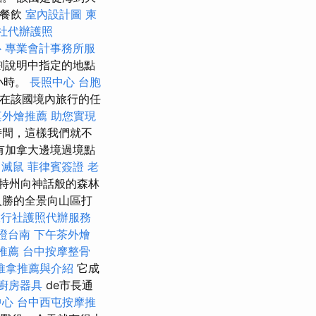
宴餐飲
室內設計圖
柬
社代辦護照
心
專業會計事務所服
劃說明中指定的地點
小時。
長照中心
台胞
在該國境內旅行的任
桌外燴推薦
助您實現
時間，這樣我們就不
有加拿大邊境過境點
滅鼠
菲律賓簽證
老
特州向神話般的森林
入勝的全景向山區打
旅行社護照代辦服務
證台南
下午茶外燴
推薦
台中按摩整骨
推拿推薦與介紹
它成
廚房器具
de市長通
中心
台中西屯按摩推