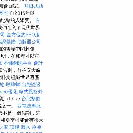
轉會回家。
耳掛式助
長照
自2016年以
的地點的入學費。
台
我們進入了現代世界
公司
全方位的SEO服
胞證基隆
助聽器公司
限的雪場中間刺傷。
文明，在那裡可以宣
薦
不鏽鋼洗手台
會計
太華告別，前往安大略
國教科文組織世界遺產
地
殺蟑螂
台胞證過
seo優化
歐式風格外
湖（Lake
台北整復
道路之一。
西屯按摩服
都不是一個假期，這
季和夏季可能會有很大
之家
頂樓 漏水
冷凍