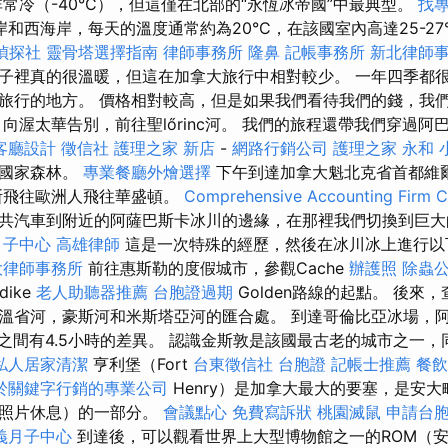
常冷（-40°C），但這僅在北部的“永恆冰帝國”中最典型。
找
和西海岸，每天的溫度通常約為20°C，在該國室內高達25-27
偵探社
靈骨塔選擇指南
律師事務所
隆鼻
記帳事務所
新北律師
子裡真的很溫暖，但這在加拿大旅行中相對較少。 一年四季都
旅行的地方。 價格相對較高，但是如果我們看待我們的錢，我
向渥太華告別，前往聖lőrinc河。 我們的旅程還帶我們穿過
客廳設計
徵信社
護理之家 新店
-
網路行銷公司
護理之家 永和
山國家森林。
專業餐廳外燴選擇
下午到達加拿大魁北克省首都維爾
斯飛往歐洲人飛往華盛頓。
Comprehensive Accounting Firm C
共汽車到附近的阿薩巴斯卡冰川的邊緣，在那裡我們切換到巨
月子中心
高雄律師
這是一次特殊的經歷，然後在冰川冰上進行
大律師事務所
前往惠斯勒的度假城市，參觀Cache
辦護照
除蟲
ike
老人助聽器推薦
台胞證過期
Golden路線的起點。 後來
溫省河，豪斯河和米斯塔亞河的匯合處。 到達哥倫比亞冰場，
灘之間有4.5小時的差異。 認識金斯敦是該國最古老的城市之一
私人居家清潔
亨利堡（Fort
台東徵信社
台胞證
記帳士推薦
餐飲
於關鍵字行銷的專業公司
Henry）是加拿大最大的要塞，是安
（照片休息）的一部分。
會議點心
免費寫訴狀
桃園滅鼠
申請台
義月子中心
到達後，可以觀看世界上大型博物館之一的ROM（