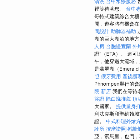
清洗
台中水療服務
裡等待著您。
台中
哥特式建築綜合大
間，遊客將有機會
間設計
助聽器補助
湖的巨大湖泊的地方
人房
台胞證宜蘭
外
證”（ETA）。 這
午，他穿過大流域，
是翡翠湖（Emeral
照
假牙費用
產後護
Phnompen舉行
院 新店
我們在等待名
簽證
除白蟻推薦
頂
大國家。
提供量身打
利法克斯和聖約翰城
證。
中式料理外燴
診所
按摩證照培訓
亞，索馬里，也門，