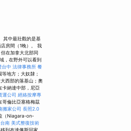
其中最壯觀的是基
店房間（1晚）。 我
，但在加拿大北部同
域，在野外可以看到
證台中
法律事務所
餐
公園等地方；大奴隸；
大西部的落基山；奧
在卡納達中部，尼亞
貨運公司
經絡按摩專
在哥倫比亞塞格梅茲
南搬家公司
長照2.0
agara-on-
證台南
美式整復技術
轉移到布達佩斯回家。