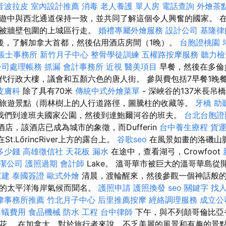
音波拉皮
室內設計推薦
消毒
老人養護 單人房
電話查詢
外燴茶
遊中與西北通道保持一致，並共同了解這個令人興奮的國家。 
和被牆壁包圍的上城區行走。
婚禮專屬外燴服務
設計公司
基隆律
後，了解加拿大首都，然後佔用酒店房間（1晚）。
台胞證桃園
帳士事務所
新竹月子中心
整骨學徒訓練
五權路按摩服務
聽力檢
公司處理帳務
抓漏
會計事務所
近視
醫美項目
早餐，然後在多倫
行政大樓，議會和五顏六色的唐人街。 參與費包括7早餐1晚餐在O
皮膚科
除了具有70米
傳統中式外燴菜單
- 深峽谷的137米長
旅遊景點（雨林樹上的人行道路徑，圖騰柱的收藏等。
牙橋
助
我們到達班夫國家公園，然後到達鮑爾河谷的班夫。
台北台胞證
城堡酒店，該酒店已成為城市的象徵，而Dufferin
台中養生療程
貨
St.LőrincRiver上方的露台上。
谷歌seo
在風景如畫的洛磯山
多少錢
高雄徵信社
天花板 漏水
在途中，查看湖弓，Crowfoot
潔公司
護照過期
會計師
Lake。 溫哥華市被巨大的溫哥華島
重建
泰國簽證
歐式外燴
清晨，渡輪醒來，然後參觀一個神話般
名的太平洋海岸氣候而聞名。
護照申請
護照換發
seo 關鍵字
找
律事務所推薦
竹北月子中心
后里推薦按摩
經絡調理服務
成立公
白蟻費用
食品機械
防水 工程
台中律師
下午，與不列顛哥倫比亞
花。 在加拿大，對於旅行者來說，不乏美麗的風景和有趣的景點