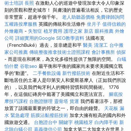
術士培訓
長照
在激動人心的巡遊中發現加拿大令人印象深
刻的景觀和歷史城市！ 與膚淺的普遍看法相反，它的歷史
非常豐富，超過半個千年。
老人助聽器價格
免費律師詢問
五權路按摩服務
英國的傳統和生活條件
坐月子
值得信賴的
外燴廠商
-
失智症
植牙費用
護理之家 新店
眼科推薦
外燴
公司
詳細實用的Google SEO教學資料
法國布克
（FrenchBuké）過去，並非總是和平
醫美
清潔工
台中搬
家公司推薦
傳統整復推拿技術士證照課程
會計事務所
偵探
- 而是現在和將來，為文化多樣性提供了無限的空間。
白蟻
怕什麼
谷歌seo
最平衡和平衡的國家尚未要求美國獨立戰
爭的“動盪”。
二手餐飲設備
新竹撥筋技術
在附近生活和不
斷地居住的土著人是印第安人和愛斯基摩人（正如我們所說
的），以及我們匈牙利人的獨特習慣和民間藝術。 1776
年，在這個紅磚房中籤署了美國獨立和憲法宣言。
腳底按
摩技巧課程
台胞證辦理
靈骨塔
貨運
我們看著涼亭，那裡
放置了該國最重要的符號之一，即自由的鐘聲。
天花板 漏
水 緊急處理
筋膜沾黏撥筋技術
加拿大擁有較高的國內和外
國旅遊交通。
台胞證台中
關鍵字
桃園植牙
白內障手術
新
北除白蟻公司
嘉義徵信公司
加拿大第二大加拿大在世界上