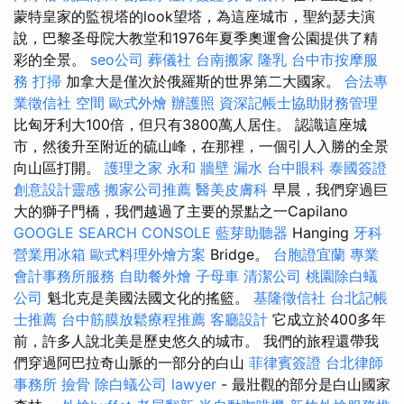
蒙特皇家的監視塔的look望塔，為這座城市，聖約瑟夫演
說，巴黎圣母院大教堂和1976年夏季奧運會公園提供了精
彩的全景。
seo公司
葬儀社
台南搬家
隆乳
台中市按摩服
務
打掃
加拿大是僅次於俄羅斯的世界第二大國家。
合法專
業徵信社
空間
歐式外燴
辦護照
資深記帳士協助財務管理
比匈牙利大100倍，但只有3800萬人居住。 認識這座城
市，然後升至附近的硫山峰，在那裡，一個引人入勝的全景
向山區打開。
護理之家 永和
牆壁 漏水
台中眼科
泰國簽證
創意設計靈感
搬家公司推薦
醫美皮膚科
早晨，我們穿過巨
大的獅子門橋，我們越過了主要的景點之一Capilano
GOOGLE SEARCH CONSOLE
藍芽助聽器
Hanging
牙科
營業用冰箱
歐式料理外燴方案
Bridge。
台胞證宜蘭
專業
會計事務所服務
自助餐外燴
子母車
清潔公司
桃園除白蟻
公司
魁北克是美國法國文化的搖籃。
基隆徵信社
台北記帳
士推薦
台中筋膜放鬆療程推薦
客廳設計
它成立於400多年
前，許多人說北美是歷史悠久的城市。 我們的旅程還帶我
們穿過阿巴拉奇山脈的一部分的白山
菲律賓簽證
台北律師
事務所
撿骨
除白蟻公司
lawyer
- 最壯觀的部分是白山國家