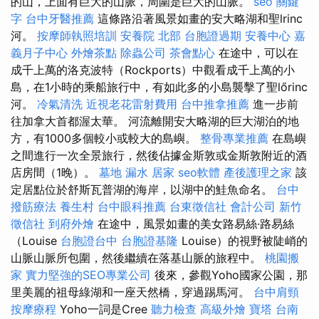
的山，上面有巨大的山脈，周圍是巨大的山脈。
seo 關鍵
字
台中牙醫推薦
這條路沿著風景如畫的安大略湖和聖lrinc
河。
按摩師執照培訓
安養院 北部
台胞證過期
安養中心
嘉
義月子中心
外燴茶點
除蟲公司
茶會點心
在途中，可以在
成千上萬的洛克波特（Rockports）中觀看成千上萬的小
島，在1小時的乘船旅行中，有如此多的小島襲擊了聖lőrinc
河。
冷氣清洗
近視老花雷射費用
台中推拿推薦
進一步前
往加拿大首都渥太華。 河流離開安大略湖的巨大湖泊的地
方，有1000多個較小或較大的島嶼。
整骨專業推薦
在島嶼
之間進行一次全景旅行，然後佔據金斯敦或金斯敦附近的酒
店房間（1晚）。
墓地
漏水
居家
seo軟體
產後護理之家
該
定居點位於舒斯瓦普湖的海岸，以湖中的鮭魚命名。
台中
撥筋療法
養生村
台中眼科推薦
台東徵信社
會計公司
新竹
徵信社
到府外燴
在途中，風景如畫的美女路易絲·路易絲
（Louise
台胞證台中
台胞證基隆
Louise）的視野被陡峭的
山脈山脈所包圍，然後繼續在落基山脈的旅程中。
桃園搬
家
實力堅強的SEO專業公司
後來，參觀Yoho國家公園，那
里美麗的祖母綠湖和一座天然橋，穿過踢馬河。
台中肩頸
按摩療程
Yoho一詞是Cree
聽力檢查
高級外燴
寶塔
台南