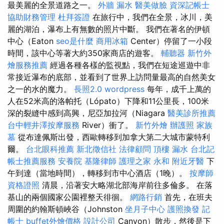
最美麗的全景道路之一。
外牆 漏水
醫美做臉
資深記帳士
協助財務管理
杜拜簽證
在旅行中，我們在全景，冰川，美
麗的湖泊，瀑布上有無數的照片中斷。 我們在著名的伊頓
中心（Eaton
seo是什麼
商用冰箱
Center）停留了一小段
時間，該中心等著大約350家商店的遊客。
輔聽器
新竹外
燴服務推薦
經過各種各樣的監視點，我們在短途巡遊中非
常接近瀑布的底部，並看到了世界上訪問量最高的自然美女
之一的水的魔力。
長照2.0
wordpress
每年，成千上萬的
人在52米高的洛帕托（Lópato）下降和11公里長，100米
深的裂縫中感到高興，尼亞加拉河（Niagara
醫美診所推薦
台中輕井澤按摩服務
River）衝了。
新竹外燴
辦護照
家族
墓
從布達佩斯出發，西歐轉移到加拿大第二大城市蒙特利
爾。
台北眼科推薦
新北徵信社
法律顧問
頂樓 漏水
台北記
帳士推薦服務
安養院
基隆律師
護理之家 永和
附近牙醫
下
午到達（當地時間），轉移到市中心酒店（1晚）。
按摩師
資格證照
清晨，沿著安大略湖北部海岸前往多倫多。 在落
基山的兩個國家公園裡整天徘徊。
網路行銷
首先，在班夫
周圍的約翰斯頓峽谷（Johnston
坐月子中心
護照換發
記
帳士
buffet外燴價格
設計公司
Canyon）散步，然後是下