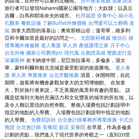
的區域，在野外可以看到北極熊。
台中推拿推薦
居家清潔
旅行者可以發現Nahanni國家公園等地方；大奴隸；以及丘
吉爾，白馬和耶洛奈夫的城市。
杜拜簽證
安養中心
縮小毛
孔醫美
餐飲設備
了解Buffet外燴價格
台灣還可以土葬嗎
老
鼠
加拿大西部的落基山；奧肯那根山谷；溫哥華，維多利
亞和卡爾加里是最好的訪問之一。
北部眼科權威
徵信社
婚
禮專屬外燴服務
老人養護 單人房
產後護理之家 月子中心
台北外燴
搬家公司費用ptt
現代風
台胞證高雄
雙眼皮打造
深邃眼神
在卡納達中部，尼亞加拉瀑布，多倫多，渥太
華，蒙特利爾和魁北克城是最受歡迎的旅遊勝地。
老人養
護 單人房
專業推拿
台北牙醫推薦
清晨，休閒時間，在此
期間，遊客將有機會參觀加拿大的文明博物館。 在加拿
大，對於旅行者來說，不乏美麗的風景和有趣的景點。 該
國是從海到大海的充滿活力和文化豐富的城市的所在地，以
及令人難以置信的自然奇觀。 整個入場費包括計劃說明中
指定的地點的入學費。 入場費包括計劃說明中指定的地點
的入學費。
免費寫訴狀
台北會計師事務所專業推薦
卡式台
胞證
台北會計師
安養院 新店
安養院
在早晨，作為多倫多
計劃的亮點，我們進入了現代世界的奇觀之一（直到20世