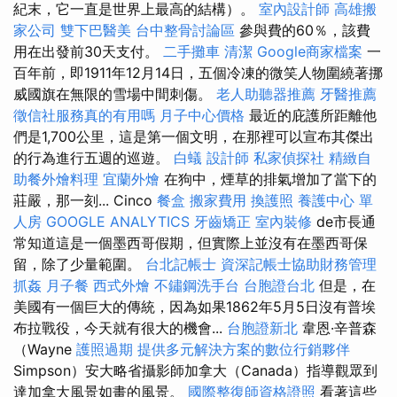
紀末，它一直是世界上最高的結構）。
室內設計師
高雄搬
家公司
雙下巴醫美
台中整骨討論區
參與費的60％，該費
用在出發前30天支付。
二手攤車
清潔
Google商家檔案
一
百年前，即1911年12月14日，五個冷凍的微笑人物圍繞著挪
威國旗在無限的雪場中間刺傷。
老人助聽器推薦
牙醫推薦
徵信社服務真的有用嗎
月子中心價格
最近的庇護所距離他
們是1,700公里，這是第一個文明，在那裡可以宣布其傑出
的行為進行五週的巡遊。
白蟻
設計師
私家偵探社
精緻自
助餐外燴料理
宜蘭外燴
在狗中，煙草的排氣增加了當下的
莊嚴，那一刻... Cinco
餐盒
搬家費用
換護照
養護中心 單
人房
GOOGLE ANALYTICS
牙齒矯正
室內裝修
de市長通
常知道這是一個墨西哥假期，但實際上並沒有在墨西哥保
留，除了少量範圍。
台北記帳士
資深記帳士協助財務管理
抓姦
月子餐
西式外燴
不鏽鋼洗手台
台胞證台北
但是，在
美國有一個巨大的傳統，因為如果1862年5月5日沒有普埃
布拉戰役，今天就有很大的機會...
台胞證新北
韋恩·辛普森
（Wayne
護照過期
提供多元解決方案的數位行銷夥伴
Simpson）安大略省攝影師加拿大（Canada）指導觀眾到
達加拿大風景如畫的風景。
國際整復師資格證照
看著這些