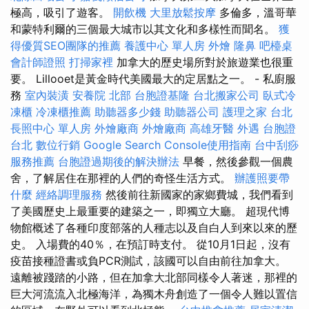
極高，吸引了遊客。
開飲機
大里放鬆按摩
多倫多，溫哥華
和蒙特利爾的三個最大城市以其文化和多樣性而聞名。
獲
得優質SEO團隊的推薦
養護中心 單人房
外燴
隆鼻
吧檯桌
會計師證照
打掃家裡
加拿大的歷史場所對於旅遊業也很重
要。 Lillooet是黃金時代美國最大的定居點之一。 - 私廚服
務
室內裝潢
安養院 北部
台胞證基隆
台北搬家公司
臥式冷
凍櫃
冷凍櫃推薦
助聽器多少錢
助聽器公司
護理之家 台北
長照中心 單人房
外燴廠商
外燴廠商
高雄牙醫
外遇
台胞證
台北
數位行銷
Google Search Console使用指南
台中刮痧
服務推薦
台胞證過期後的解決辦法
早餐，然後參觀一個農
舍，了解居住在那裡的人們的奇怪生活方式。
辦護照要帶
什麼
經絡調理服務
然後前往新國家的家鄉費城，我們看到
了美國歷史上最重要的建築之一，即獨立大廳。 超現代博
物館概述了各種印度部落的人種志以及自白人到來以來的歷
史。 入場費的40％，在預訂時支付。 從10月1日起，沒有
疫苗接種證書或負PCR測試，該國可以自由前往加拿大。
遠離被踐踏的小路，但在加拿大北部同樣令人著迷，那裡的
巨大河流流入北極海洋，為獨木舟創造了一個令人難以置信