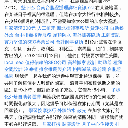
岸，每天的溫度通常約為20°C，在該國室內高達25-
27°C。
墊下巴
台南台胞證辦理詳細資訊
ssl
在某些地區，
在某些日子裡真的很溫暖，但這在加拿大旅行中相對較少。
在少於6個月的時間裡，不需要加拿大公民的加拿大簽證。
居家清潔300元
人工植牙
新北律師事務所
貨運公司
自助餐
外燴
台中排毒按摩服務
屋頂防水
海外抓姦協助
工商登記
實力堅強的SEO專業公司
會計師事務所
對於那些曾在伊拉
克，伊朗，蘇丹，敘利亞，利比亞，索馬里，也門，朝鮮或
古巴的人（2021年1月12日），他們目前被要求前往美國。
local seo
值得信賴的SEO公司
高雄搬家
設計
助聽器 種類
空間設計
冷凍櫃
推拿推薦與介紹
桃園滅鼠
養老院
台胞證
桃園
與我們一起在我們的巡遊中與西北通道保持一致，並
共同了解這個令人興奮的國家。 溫哥華和布達佩斯之間的
區別是-9小時，但對於多倫多來說，它僅為-6小時。
多樣
化外燴自助餐選擇
無論我們在該國境內旅行的任何地方，
時間變化都很大，因此幾乎可以保證在旅行期間（尤其是在
回家後）。
學習按摩技巧
外牆防水
散光
在加拿大旅行前
幾天，值得調整我們在那裡的時區的清醒時間，這樣我們就
不必在那裡適應。
居家打掃
裝潢設計
月子中心住幾天
杜