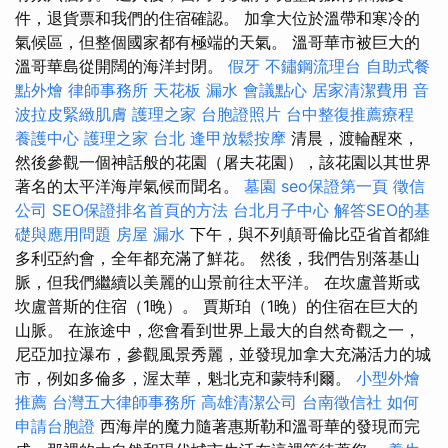
件，退貨票和我們的住宿確認。 加拿大位於溫帶和寒冷的
氣候區，但整個國家都有極端的天氣。 溫哥華市被巨大的
溫哥華島從開闊的海洋封閉。
假牙
不鏽鋼流理台
自助式餐
點外燴
律師事務所
天花板 漏水
會議點心
居家清潔費用
音
波拉皮緊緻肌膚
護理之家
台胞證照片
台中整復推薦療程
養護中心
護理之家 台北
逢甲放鬆按摩
清晨，渡輪醒來，
然後參觀一個神話般的花園（屠夫花園），該花園以其世界
著名的太平洋海岸氣候而聞名。
墓園
seo保證第一頁
徵信
公司
SEO保證排名首頁的方法
台北月子中心
解答SEO的基
礎與應用問題
房屋 漏水
下午，與不列顛哥倫比亞省首都維
多利亞約會，全年都充滿了鮮花。 然後，我們告別落基山
脈，但我們繼續以美麗的山景前往太平洋。 在坎盧普斯或
坎盧普斯的住宿（1晚）。 賈斯珀（1晚）的住宿在巨大的
山脈。 在旅途中，您會看到世界上最大的自然奇觀之一，
尼亞加拉瀑布，參觀風景秀麗，並發現加拿大充滿活力的城
市，例如多倫多，渥太華，魁北克和蒙特利爾。
小型外燴
推薦
台灣五大律師事務所
高雄清潔公司
台南徵信社
如何
申請台胞證
西海岸的魔力隨著惠斯勒和溫哥華的發現而完