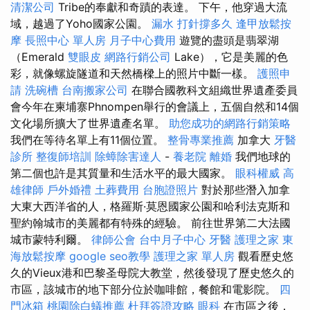
清潔公司
Tribe的奉獻和奇蹟的表達。 下午，他穿過大流
域，越過了Yoho國家公園。
漏水 打針撐多久
逢甲放鬆按
摩
長照中心 單人房
月子中心費用
遊覽的盡頭是翡翠湖
（Emerald
雙眼皮
網路行銷公司
Lake），它是美麗的色
彩，就像螺旋隧道和天然橋樑上的照片中斷一樣。
護照申
請
洗碗槽
台南搬家公司
在聯合國教科文組織世界遺產委員
會今年在柬埔寨Phnompen舉行的會議上，五個自然和14個
文化場所擴大了世界遺產名單。
助您成功的網路行銷策略
我們在等待名單上有11個位置。
整骨專業推薦
加拿大
牙醫
診所
整復師培訓
除蟑除害達人
-
養老院
離婚
我們地球的
第二個也許是其質量和生活水平的最大國家。
眼科權威
高
雄律師
戶外婚禮
土葬費用
台胞證照片
對於那些潛入加拿
大東大西洋省的人，格羅斯·莫恩國家公園和哈利法克斯和
聖約翰城市的美麗都有特殊的經驗。 前往世界第二大法國
城市蒙特利爾。
律師公會
台中月子中心
牙醫
護理之家
東
海放鬆按摩
google seo教學
護理之家 單人房
觀看歷史悠
久的Vieux港和巴黎圣母院大教堂，然後發現了歷史悠久的
市區，該城市的地下部分位於咖啡館，餐館和電影院。
四
門冰箱
桃園除白蟻推薦
杜拜簽證攻略
眼科
在市區之後，