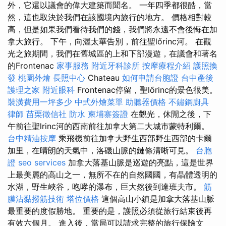
外，它還以議會的偉大建築而聞名。 一年四季都很酷，當
然，這也取決於我們在該國境內旅行的地方。 價格相對較
高，但是如果我們看待我們的錢，我們將永遠不會後悔在加
拿大旅行。 下午，向渥太華告別，前往聖lőrinc河。 在觀
光之旅期間，我們在舊城區的上和下部漫遊，在議會和著名
的Frontenac
家事服務
附近牙科診所
按摩療程介紹
護照換
發
桃園外燴
長照中心
Chateau
如何申請台胞證
台中產後
護理之家
附近眼科
Frontenac停留，聖lőrinc的景色很美。
裝潢費用一坪多少
中式外燴菜單
助聽器價格
不鏽鋼廚具
律師
苗栗徵信社
防水
柬埔寨簽證
在觀光，休閒之後，下
午前往聖lrinc河的西南前往加拿大第二大城市蒙特利爾。
台中精油按摩
乘飛機前往加拿大野生西部野生西部的卡爾
加里，在晴朗的天氣中，洛磯山脈的鏈條清晰可見。
台胞
證
seo services
加拿大落基山脈是巡遊的亮點，這是世界
上最美麗的高山之一，無所不在的自然國國，有晶體透明的
水湖，野生峽谷，咆哮的瀑布，巨大然後到達班夫市。
筋
膜沾黏撥筋技術
塔位價格
這個高山小鎮是加拿大落基山脈
最重要的度假勝地。 重要的是，護照必須從旅行結束後再
有效六個月。 進入後，當局可以請求完整的旅行保險文