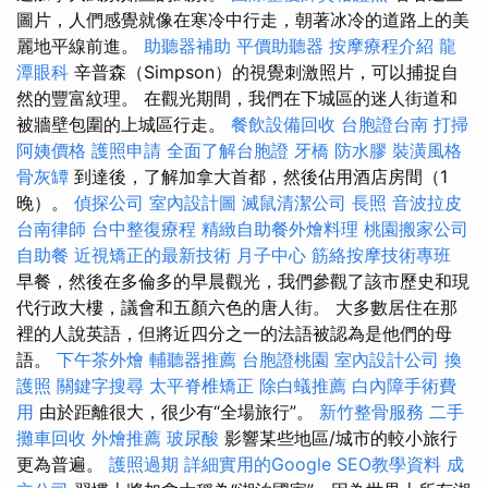
圖片，人們感覺就像在寒冷中行走，朝著冰冷的道路上的美
麗地平線前進。
助聽器補助
平價助聽器
按摩療程介紹
龍
潭眼科
辛普森（Simpson）的視覺刺激照片，可以捕捉自
然的豐富紋理。 在觀光期間，我們在下城區的迷人街道和
被牆壁包圍的上城區行走。
餐飲設備回收
台胞證台南
打掃
阿姨價格
護照申請
全面了解台胞證
牙橋
防水膠
裝潢風格
骨灰罈
到達後，了解加拿大首都，然後佔用酒店房間（1
晚）。
偵探公司
室內設計圖
滅鼠清潔公司
長照
音波拉皮
台南律師
台中整復療程
精緻自助餐外燴料理
桃園搬家公司
自助餐
近視矯正的最新技術
月子中心
筋絡按摩技術專班
早餐，然後在多倫多的早晨觀光，我們參觀了該市歷史和現
代行政大樓，議會和五顏六色的唐人街。 大多數居住在那
裡的人說英語，但將近四分之一的法語被認為是他們的母
語。
下午茶外燴
輔聽器推薦
台胞證桃園
室內設計公司
換
護照
關鍵字搜尋
太平脊椎矯正
除白蟻推薦
白內障手術費
用
由於距離很大，很少有“全場旅行”。
新竹整骨服務
二手
攤車回收
外燴推薦
玻尿酸
影響某些地區/城市的較小旅行
更為普遍。
護照過期
詳細實用的Google SEO教學資料
成