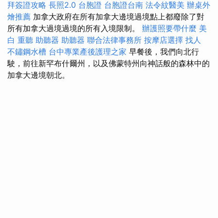
拜簽證攻略
長照2.0
台胞證
台胞證台南
法令紋醫美
辦桌外
燴推薦
加拿大政府在所有加拿大邊境過境點上都廢除了對
所有加拿大過境過境的所有入境限制。
辦護照要帶什麼
美
白
重聽 助聽器
助聽器
聯合法律事務所
按摩店選擇
找人
不鏽鋼水槽
台中專業產後護理之家
早餐後，我們向北行
駛，前往新罕布什爾州，以及佛蒙特州向神話般的森林中的
加拿大邊境朝北。