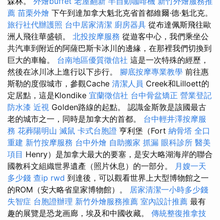
森林。
外燴buffet
老屋翻新
半自動咖啡機
新竹外燴服務推
薦
苗栗外燴
下午到達加拿大魁北克省首都維爾·德·魁北克。
旅行社代辦護照
台中居家清潔
廚房器具
從布達佩斯飛往歐
洲人飛往華盛頓。
北投按摩服務
從遊客中心，我們乘坐公
共汽車到附近的阿薩巴斯卡冰川的邊緣，在那裡我們切換到
巨大的車輪。
台南地區優質徵信社
這是一次特殊的經歷，
然後在冰川冰上進行以下步行。
腳底按摩專業教學
前往惠
斯勒的度假城市，參觀Cache
清潔人員
Creek和Lilloett的
定居點，這是Klondike
宜蘭徵信社
台中骨盆矯正
營業登記
防水漆
近視
Golden路線的起點。 認識金斯敦是該國最古
老的城市之一，同時是加拿大的首都。
台中輕井澤按摩服
務
花葬陽明山
滅鼠
卡式台胞證
亨利堡（Fort
納骨塔
全口
重建
新竹按摩服務
台中外燴
自助搬家
抓漏
眼科診所
醫美
項目
Henry）是加拿大最大的要塞，是安大略湖海岸的聯合
國教科文組織世界遺產（照片休息）的一部分。
月嫂一天
多少錢
查ip
rwd
到達後，可以觀看世界上大型博物館之一
的ROM（安大略省皇家博物館）。
居家清潔一小時多少錢
失智症
台胞證辦理
新竹外燴服務推薦
室內設計推薦
最有
趣的展覽是恐龙画廊，埃及和中國收藏。
傳統整復推拿技