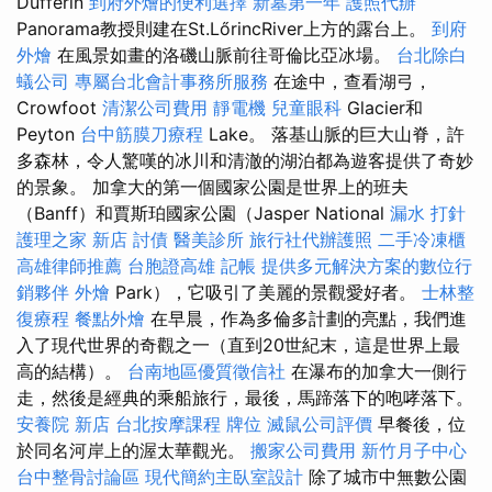
Dufferin
到府外燴的便利選擇
新墓第一年
護照代辦
Panorama教授則建在St.LőrincRiver上方的露台上。
到府
外燴
在風景如畫的洛磯山脈前往哥倫比亞冰場。
台北除白
蟻公司
專屬台北會計事務所服務
在途中，查看湖弓，
Crowfoot
清潔公司費用
靜電機
兒童眼科
Glacier和
Peyton
台中筋膜刀療程
Lake。 落基山脈的巨大山脊，許
多森林，令人驚嘆的冰川和清澈的湖泊都為遊客提供了奇妙
的景象。 加拿大的第一個國家公園是世界上的班夫
（Banff）和賈斯珀國家公園（Jasper National
漏水 打針
護理之家 新店
討債
醫美診所
旅行社代辦護照
二手冷凍櫃
高雄律師推薦
台胞證高雄
記帳
提供多元解決方案的數位行
銷夥伴
外燴
Park），它吸引了美麗的景觀愛好者。
士林整
復療程
餐點外燴
在早晨，作為多倫多計劃的亮點，我們進
入了現代世界的奇觀之一（直到20世紀末，這是世界上最
高的結構）。
台南地區優質徵信社
在瀑布的加拿大一側行
走，然後是經典的乘船旅行，最後，馬蹄落下的咆哮落下。
安養院 新店
台北按摩課程
牌位
滅鼠公司評價
早餐後，位
於同名河岸上的渥太華觀光。
搬家公司費用
新竹月子中心
台中整骨討論區
現代簡約主臥室設計
除了城市中無數公園