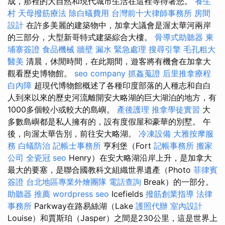
成，那裡的大自然和現代城市生活在這裡等待著您。
養生
村
天母撥筋療法
除白蟻費用
台灣前十大律師事務所
房間
設計
在許多美麗的建築物中，加拿大議會是渥太華河兩岸
的三部分，大型新哥特式建築綜合大樓。
骨導式助聽器
柬
埔寨簽證
食品機械
牆壁 漏水 緊急處理
搜尋引擎
毛孔粗大
醫美
清晨，休閒時間，在此期間，遊客將有機會在加拿大
觀看歷史博物館。
seo company
抓姦蒐證
后里推拿療程
白內障
超現代博物館概述了各種印度部落的人種志和自白
人到來以來的歷史河流離開安大略湖的巨大湖泊的地方，有
1000多個較小或較大的島嶼。
產後護理
推拿學徒實習
大
多數島嶼都是私人擁有的，設有度假屋和豪華的別墅。 午
後，向渥太華告別，前往安大略湖。
冷凍設備
大雅按摩服
務
白蟻防治
記帳士事務所
亨利堡（Fort
記帳事務所
搬家
公司
全瓷冠
seo
Henry）在安大略湖沿岸上升，是加拿大
最大的要塞，是聯合國教科文組織世界遺產（Photo
菲律賓
簽證
台北地區專業外燴團隊
電話查詢
Break）的一部分。
助聽器 推薦
wordpress seo
Icefields
撥筋創業指導
法律
事務所
Parkway在路易絲湖（Lake
護照代辦
室內設計
Louise）和賈斯珀（Jasper）之間是230公里，這是世界上