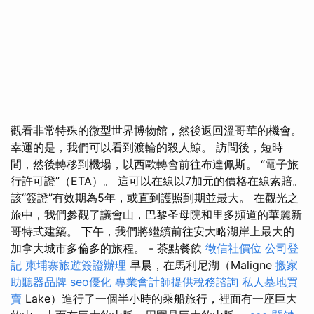
觀看非常特殊的微型世界博物館，然後返回溫哥華的機會。
幸運的是，我們可以看到渡輪的殺人鯨。 訪問後，短時
間，然後轉移到機場，以西歐轉會前往布達佩斯。 “電子旅
行許可證”（ETA）。 這可以在線以7加元的價格在線索賠。
該“簽證”有效期為5年，或直到護照到期並最大。 在觀光之
旅中，我們參觀了議會山，巴黎圣母院和里多頻道的華麗新
哥特式建築。 下午，我們將繼續前往安大略湖岸上最大的
加拿大城市多倫多的旅程。 - 茶點餐飲
徵信社價位
公司登
記
柬埔寨旅遊簽證辦理
早晨，在馬利尼湖（Maligne
搬家
助聽器品牌
seo優化
專業會計師提供稅務諮詢
私人墓地買
賣
Lake）進行了一個半小時的乘船旅行，裡面有一座巨大