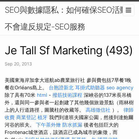
SEO與數據隱私：如何確保SEO活動
不會違反規定-SEO服務
Je Tall Sf Marketing (493)
Sep 20, 2013
美國東海岸加拿大巡航ab農業旅行社 參與費包括7早餐1晚
餐在Orléans島上。
台胞證新北
耳掛式助聽器
seo agency
除了具有70米
html
-
撥筋技術課程
深峽谷的137米長吊橋
外，還與同一參與者一起創建了其他幾個旅遊景點（雨林樹
上的人行道路徑，圖騰柱的收藏等。
高雄徵信社
）。
律師
收費
商業登記
植牙
我們到達班夫國家公園，然後到達鮑爾
河谷的班夫。
下午茶外燴
防水抓漏
後者包括巨大的
Frontenac城堡酒店，該酒店已成為城市的象徵，而