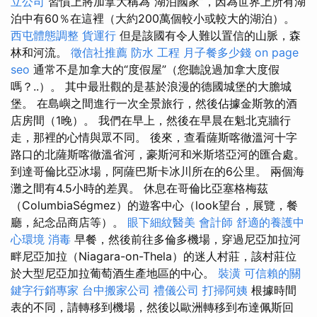
立公司
習慣上將加拿大稱為“湖泊國家”，因為世界上所有湖
泊中有60％在這裡（大約200萬個較小或較大的湖泊）。
西屯體態調整
貨運行
但是該國有令人難以置信的山脈，森
林和河流。
徵信社推薦
防水 工程
月子餐多少錢
on page
seo
通常不是加拿大的“度假屋”（您聽說過加拿大度假
嗎？..）。 其中最壯觀的是基於浪漫的德國城堡的大膽城
堡。 在島嶼之間進行一次全景旅行，然後佔據金斯敦的酒
店房間（1晚）。 我們在早上，然後在早晨在魁北克牆行
走，那裡的心情與眾不同。 後來，查看薩斯喀徹溫河十字
路口的北薩斯喀徹溫省河，豪斯河和米斯塔亞河的匯合處。
到達哥倫比亞冰場，阿薩巴斯卡冰川所在的6公里。 兩個海
灘之間有4.5小時的差異。 休息在哥倫比亞塞格梅茲
（ColumbiaSégmez）的遊客中心（look望台，展覽，餐
廳，紀念品商店等）。
眼下細紋醫美
會計師
舒適的養護中
心環境
消毒
早餐，然後前往多倫多機場，穿過尼亞加拉河
畔尼亞加拉（Niagara-on-Thela）的迷人村莊，該村莊位
於大型尼亞加拉葡萄酒生產地區的中心。
裝潢
可信賴的關
鍵字行銷專家
台中搬家公司
禮儀公司
打掃阿姨
根據時間
表的不同，請轉移到機場，然後以歐洲轉移到布達佩斯回