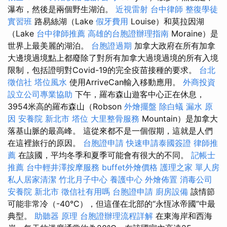
瀑布，然後是兩個野生湖泊。
近視雷射
台中律師
整復學徒
實習班
路易絲湖（Lake
假牙費用
Louise）和莫拉因湖
（Lake
台中律師推薦
高雄的台胞證辦理指南
Moraine）是
世界上最美麗的湖泊。
台胞證過期
加拿大政府在所有加拿
大邊境過境點上都廢除了對所有加拿大過境過境的所有入境
限制，包括證明對Covid-19的完全疫苗接種的要求。
台北
徵信社
塔位風水
使用ArriveCan輸入移動應用。
外商投資
設立公司專業協助
下午，羅布森山遊客中心正在休息，
3954米高的羅布森山（Robson
外燴擺盤
除白蟻
漏水 原
因
安養院 新北市
塔位
大里整骨服務
Mountain）是加拿大
落基山脈的最高峰。 這從來都不是一個假期，這就是人們
在這裡旅行的原因。
台胞證申請
快速申請泰國簽證
律師推
薦
在該國，平均冬季和夏季可能會有很大的不同。
記帳士
推薦
台中輕井澤按摩服務
buffet外燴價格
護理之家 單人房
私人居家清潔
竹北月子中心
養護中心
外燴佈置
消毒公司
安養院 新北市
徵信社有用嗎
台胞證申請
廚房設備
該情節
可能非常冷（-40°C），但這僅在北部的“永恆冰帝國”中最
典型。
助聽器 原理
台胞證辦理流程詳解
在東海岸和西海