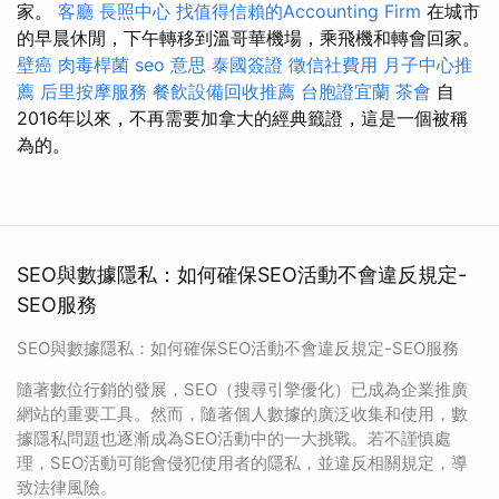
家。
客廳
長照中心
找值得信賴的Accounting Firm
在城市
的早晨休閒，下午轉移到溫哥華機場，乘飛機和轉會回家。
壁癌
肉毒桿菌
seo 意思
泰國簽證
徵信社費用
月子中心推
薦
后里按摩服務
餐飲設備回收推薦
台胞證宜蘭
茶會
自
2016年以來，不再需要加拿大的經典籤證，這是一個被稱
為的。
SEO與數據隱私：如何確保SEO活動不會違反規定-
SEO服務
SEO與數據隱私：如何確保SEO活動不會違反規定-SEO服務
隨著數位行銷的發展，SEO（搜尋引擎優化）已成為企業推廣
網站的重要工具。然而，隨著個人數據的廣泛收集和使用，數
據隱私問題也逐漸成為SEO活動中的一大挑戰。若不謹慎處
理，SEO活動可能會侵犯使用者的隱私，並違反相關規定，導
致法律風險。