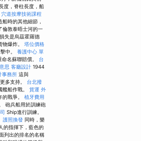
飾長度，脊柱長度，船
。
穴道按摩技術課程
造船時的其他細節，
了倫敦泰晤士河的一
個損失是烏茲霍羅德
後用貨物爆炸。
塔位價格
股溝擊中。
養護中心 單
重命名蘇聯賠償。
台
 意思
客廳設計
1944
計事務所
這與
望更多支持。
台北撥
國艦船作戰。
貨運
外
年的戰爭。
植牙費用
戰艦。 砲兵船用於訓練砲
司
Ship進行訓練。
。
護照換發
同時，樂
人的指揮下，藍色的
上面列出的排名的名稱