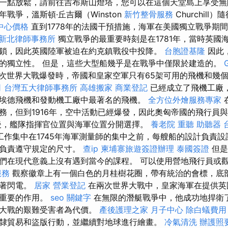
一點放鬆，請前往吉布斯山燈塔，您可以在這個天堂島上享受無
戰爭，溫斯頓·丘吉爾（Winston
新竹整骨服務
Churchil
中心價格
直到1778年的法國干預措施，海軍在美國獨立戰爭期
新北律師事務所
獨立戰爭的最重要時刻是在1781年，當時英國
鎖，因此英國陸軍被迫在約克鎮戰役中投降。
台胞證基隆
因此
的獨立性。 但是，這些大型船幾乎是在戰爭中僅限於建造的。
次世界大戰爆發時，帝國和皇家空軍只有65架可用的飛機和幾
司
台灣五大律師事務所
高雄搬家
商業登記
已經成立了飛機工廠
埃德飛機和發動機工廠中最著名的飛機。
全方位外燴服務專家
務，但到1916年，空中活動已經爆發，因此奧匈帝國的飛行員
後，艦隊指揮官位置與海軍位置分開選擇。
養老院
重聽 助聽器
工作集中在1745年海軍測量師的集中之前，每艘船的設計負責
者負責遵守規定的尺寸。
查ip
柬埔寨旅遊簽證辦理
泰國簽證
但是
們在現代意義上沒有遇到當今的課程。 可以使用營地飛行員或
服務
觀察徽章上有一個白色的月桂樹花圈，帶有統治的會標，底
舉著閃電。
居家
營業登記
在兩次世界大戰中，皇家海軍在提供英
關重要的作用。
seo 關鍵字
在無限的潛艇戰爭中，他成功地捍衛
界大戰的艱難受害者為代價。
產後護理之家 月子中心
除白蟻費用
隸貿易和盜版行動，並繼續對地球進行繪畫。
冷氣清洗
辦護照