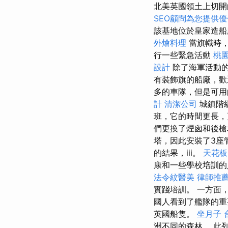
北美英國領土上切開
SEO顧問為您提供
該基地位於皇家造船
外燴料理
當旗幟時
行一些緊急活動
桃
設計
除了海軍活動的
有裝飾旗的船廠，歡
多的車隊，但是可用
計
清潔公司
城鎮階
班，它的時間更長
們更換了煙囪和後
塔，因此安裝了3座
的結果，iii。
天花板
康和一些學校培訓
法令紋醫美
律師推
實踐培訓。 一方面
國人看到了艦隊的
英國船隻。
坐月子
洲不同的森林。 此