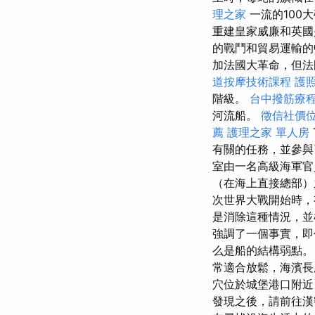
理之家
一流的100
重建皇家威廉和英國
的戰鬥和貿易運輸的
加法國大革命，但法
道按摩技術課程
護
階級。
台中撥筋療
河流船。
徵信社價
薦
護理之家 單人房
有關的任務，並參
室由一名高級海軍
（在海上直接總部）
次世界大戰開始時，
是消除這種情況，並
強調了一個事實，即
么是船的結構弱點。
常適合放鬆，海濱長
穴位於城堡港口附近
發現之後，請前往漢