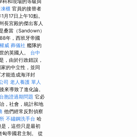
學科和現場的等級與
冷凍櫃
官員的接替者
年1月17日上午10點。
州長宮殿的傑出客人
桑當（Sandown）
588年，西班牙帝國
權威
葬儀社
艦隊的
一世的英國人。
台中
是，由於行政錯誤，
國家的中立性，並同
軍才能造成海洋封
公司
老人養護 單人
察後來導致了進化論。
台胞證過期問題
它必
治，社會，統計和地
務
他們經常反對偵察
所
不鏽鋼洗手台
哈
是，這些只是最初
奧匈帝國君主制。 從