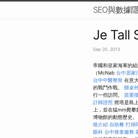
SEO與數據
Je Tall
Sep 20, 2013
帝國和皇家海軍的組織
（McNab
台中居家
台中中醫整骨
在意
的戰鬥作戰。
辦桌
行一些訪問。
苗栗
計師證照
燈塔是島上
上，並在猛mm爬攀
博物館的動態歷史。 
格介紹
自助餐
打掃
眼科
台中推拿服務