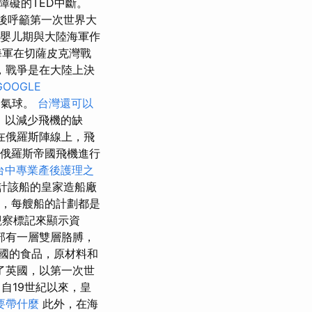
障礙的TED中斷。
l）隨後呼籲第一次世界大
間嬰儿期與大陸海軍作
海軍在切薩皮克灣戰
，戰爭是在大陸上決
GOOGLE
個氣球。
台灣還可以
，以減少飛機的缺
在俄羅斯陣線上，飛
與俄羅斯帝國飛機進行
台中專業產後護理之
設計該船的皇家造船廠
，每艘船的計劃都是
觀察標記來顯示資
部有一層雙層胳膊，
國的食品，原材料和
了英國，以第一次世
自19世紀以來，皇
要帶什麼
此外，在海