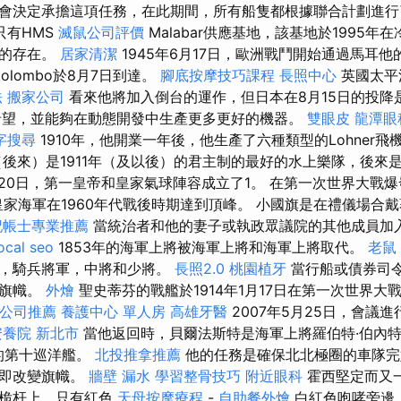
會決定承擔這項任務，在此期間，所有船隻都根據聯合計劃進行
只有HMS
滅鼠公司評價
Malabar供應基地，該基地於1995年
上的存在。
居家清潔
1945年6月17日，歐洲戰鬥開始通過馬耳
olombo於8月7日到達。
腳底按摩技巧課程
長照中心
英國太平
法
搬家公司
看來他將加入倒台的運作，但日本在8月15日的投降
r的希望，並能夠在動態開發中生產更多更好的機器。
雙眼皮
龍潭眼
字搜尋
1910年，他開業一年後，他生產了六種類型的Lohner飛
後來）是1911年（及以後）的君主制的最好的水上樂隊，後來
8月20日，第一皇帝和皇家氣球陣容成立了1。 在第一次世界大戰
 皇家海軍在1960年代戰後時期達到頂峰。 小國旗是在禮儀場合
記帳士專業推薦
當統治者和他的妻子或執政眾議院的其他成員加
ocal seo
1853年的海軍上將被海軍上將和海軍上將取代。
老鼠
校，騎兵將軍，中將和少將。
長照2.0
桃園植牙
當行船或債券司
部旗幟。
外燴
聖史蒂芬的戰艦於1914年1月17日在第一次世界大
公司推薦
養護中心 單人房
高雄牙醫
2007年5月25日，會議進
安養院 新北市
當他返回時，貝爾法斯特是海軍上將羅伯特·伯內特（
下的第十巡洋艦。
北投推拿推薦
他的任務是確保北北極圈的車隊完
立即改變旗幟。
牆壁 漏水
學習整骨技巧
附近眼科
霍西堅定而又
在桅杆上，只有紅色
天母按摩療程
-
自助餐外燴
白紅色咆哮旁邊