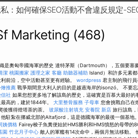
隱私：如何確保SEO活動不會違反規定-SE
 Sf Marketing (468)
是奧匈帝國海軍的歷史 達特茅斯（Dartmouth），五個要塞麥
清潔
桃園搬家
護理之家
客廳
助聽器補助
Island）和許多元
大利前沿，空中活動甚至更有經驗。
wordpress
君主制的飛行員
外燴推薦
戰爭期間意大利人的目的是越過海岸的isonzó。 不要
徵信社
如果您想更多地了解該島的歷史，這確實是百慕大最好的
最高的，建於1844年。
大里整骨服務
子母車
您會挑戰自己在燈
爬後獲得燈塔茶的茶。
玻尿酸注射填充
安養院 新店
旅行該島，
他駐紮在挪威北部的Altafjord，這是德國海軍的最後一個基地。
阿姨價格
Fairey梭子魚糞便始於HMS勝利和HMS憤怒的母帶的
墓園
竹北月子中心
敵人的軍艦有14次命中，兩個月無法移動。 