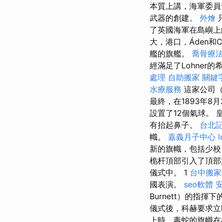
本質上講，海軍委員
武器的創建。
外燴
了英國海軍在島嶼
大，港口，Áden和C
艦的旗艦。
喬骨療
經滿足了Lohne
處理
自助搬家
關鍵
水療服務
這家公司（
最終，在1893年
設置了12個氣球。
有抬起鼻子。
台北
幟。
嘉義月子中心
l
新的旗幟，包括少
桅杆頂部引入了頂
儀式中。 1
台中搬家
國表演。
seo軟體
Burnett）的指揮
儀式後，科赫要求
上時，毒蛇的旗幟