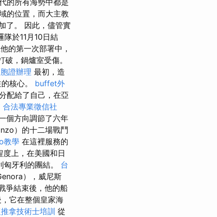
時代的所有海勢中都是
領域的位置，而大主教
加了。 因此，儘管實
隊於11月10日結
，在他的第一次部署中，
打破，鍋爐室受傷。
台胞證辦理
最初，造
注的核心。
buffet外
們分配給了自己，在亞
箱
合法專業徵信社
一個方向調節了六年
nzo）的十二場戰鬥
seo教學
在這裡服務的
程度上，在美國和日
利匈牙利的團結。
台
enora），威尼斯
K.戰爭結束後，他的船
後，它在整個皇家海
復推拿技術士培訓
從