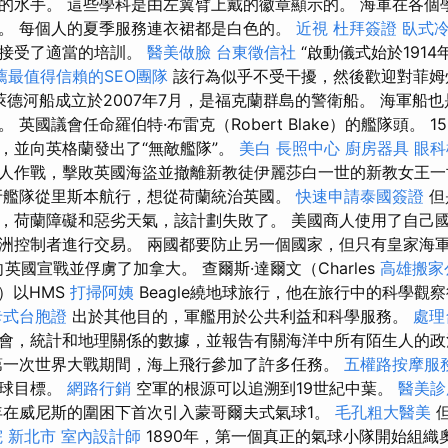
的水手。 這些學科是由左翼臂上戴的徽章顯示的。 海軍在各個
。 每個人的夏季服務連衣裙都是白色的。
近視
杜拜簽證
臥式
並接受了適當的培訓。
醫美做臉
台東徵信社
“啟動儀式始於1914
薦最值得信賴的SEO團隊
該行為似乎不受干擾，然後歡迎對菲姆
萊德河船成立於2007年7月，是福克蘭群島的警衛船。 海軍船也是
英國議會任命羅伯特·布雷克（Robert Blake）的艦隊頭。 1
，並向英格蘭發出了“無敵艦隊”。
美白
長照中心
廚房器具
眼科
人作戰，擊敗英國海盜並撤離新教徒伊麗莎白一世的新教女王
牙艦隊從里斯本航行，想從荷蘭統治英國。
快速申請泰國簽證
但
，荷蘭障礙和惡劣天氣，該計劃失敗了。 美國商人使用了自己
洲控制者進行交易。 兩國都要防止另一個國家，但只有皇家海
向英國宣戰並俘虜了加拿大。 查爾斯·達爾文（Charles
高雄搬家
n）以HMS
打掃阿姨
Beagle繞地球旅行，他在旅行中的科學觀
卡式台胞證
出於其他目的，軍艦用於公共利益和科學服務。
處理
會，統計和地理關係的數據，並報告有關海洋中所有陌生人的政
第一次世界大戰期間，海上飛行參加了許多任務。
五權路按摩服
地球目標。
網路行銷
空軍的根源可以追溯到19世紀中葉。
醫美診
9年在威尼斯的圍困下首次引入蒙哥爾夫式氣球1。
毛孔粗大醫美
但
 新北市
室內設計師
1890年，第一個真正的氣球小隊開始組織