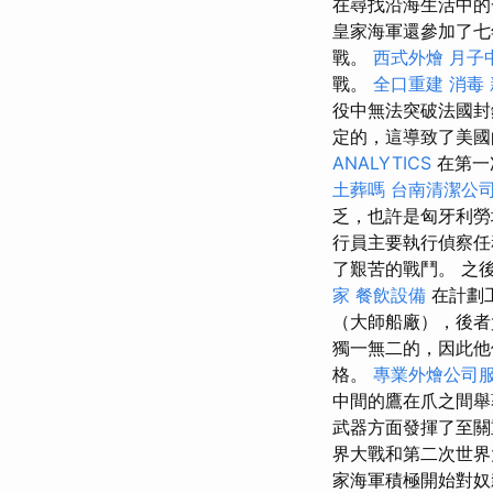
在尋找沿海生活中的
皇家海軍還參加了七年
戰。
西式外燴
月子
戰。
全口重建
消毒
役中無法突破法國封
定的，這導致了美國
ANALYTICS
在第一
土葬嗎
台南清潔公
乏，也許是匈牙利勞
行員主要執行偵察任
了艱苦的戰鬥。 之
家
餐飲設備
在計劃
（大師船廠），後
獨一無二的，因此他
格。
專業外燴公司
中間的鷹在爪之間
武器方面發揮了至
界大戰和第二次世
家海軍積極開始對奴