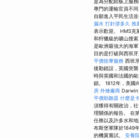
是為分配給板上服務
專門的運輸官員不同
自願進入平民生活
漏水 打針撐多久
推
表示歡迎。 HMS克
和狩獵級的礦山搜索。 
是歐洲最強大的海軍
目的是打破與西班牙
平價按摩服務
西班
後勤錯誤，英國突襲
時與英國和法國的歐
鎖。 1812年，美國
房
外燴廠商
Darwi
平價助聽器
什麼是
須獲得有關政治，社
理關係的報告。 在
任務以及許多水和
布斯堡軍隊於184
的機翼嘗試。
安養院