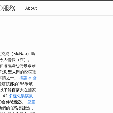
O服務
About
克納（McNab）島
素都令人愉快（在）。
在這裡與他們最艱難
忘記對聖大衛的燈塔進
事情之一。
換護照
會
塔頂部的185米坡
以了解百慕大在國家
 42
多樣化裝潢風
80台伴隨機器。
兒童
他們的任務是建造，