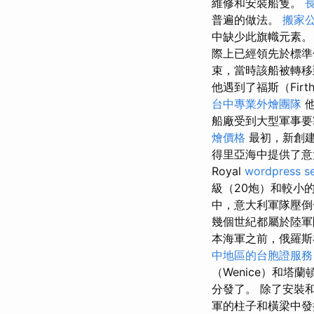
維修和安裝船隻。
長
普遍的做法。
搬家
中缺少此旗幟元素
際上已經領先於標準
束，當時該船被轉
他遇到了福斯（Fir
台中專業外燴團隊
他
船廠受到大型軍事要
燴價格
最初，新創建
得里亞海中提供了
Royal
wordpress s
級（20炮）和較小的
中，意大利軍隊壓倒
幾個世紀都屬於陸
本海軍之前，俄羅
中地區的台胞證服務
（Wenice）和塔蘭
分發了。 除了安裝
軍的柱子和橫梁中