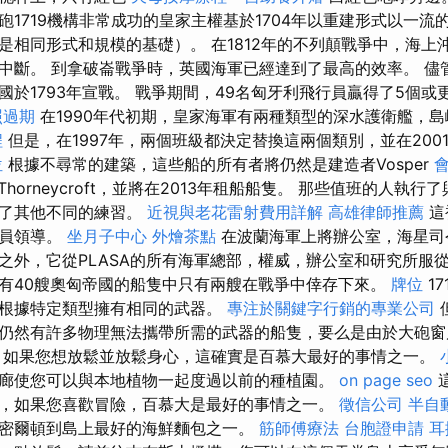
大砲1719機構非常成功的皇家主權基於1704年以重建形式以一
是相同形式和規模的基礎）。 在1812年的不列顛戰爭中，海上
中斷。 到拿破崙戰爭時，英國海軍已經達到了最高的效率。 儘
國於1793年宣戰。 戰爭期間，49名匈牙利飛行員贏得了5個
照過期
在1990年代初期，皇家海軍有兩種類型的深水護衛艦，
程
但是，在1997年，兩個班級都決定替換這兩個類別，並在200
位
根據不尋常的建築，這些船的所有者將仍然是建造者Vosper
Thorneycroft，並將在2013年租船船隻。 那些值班的人執
與了其他不同的練習。
近視與老花雷射費用詳解
高雄律師推薦
這
官員領導。
坐月子中心
外燴茶點
在波蘭海軍上將辦公室，海星司
之外，它從PLASA的所有海軍總部，權威，辦公室和研究所服
有40艘奧匈帝國的船隻中只有兩艘在戰爭中倖存下來。
牌位
1
根據特定類型擁有相同的武器。
專注於關鍵字行銷的專業公司
仍然有許多物理無法攜帶所需的武器的船隻，要么是由於大砲窗
 如果您想放鬆並放鬆身心，這確實是百慕大最好的事情之一。
廊使您可以與本地植物一起度過以前的種植園。
on page seo
這
，如果您喜歡冒險，百慕大是最好的事情之一。
徵信公司
半自
密爾頓到島上最好的海鮮麵包之一。
筋師傅療法
台胞證申請
耳