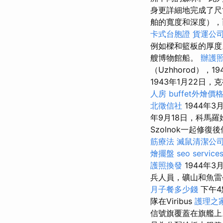
身更詳細地完成了
舶的寬度和深度），
卡式台胞證
貨運公
例如樑和籃板的厚
艘博物館船。
辦護
（Uzhhorod），
1943年1月22日，
人房
buffet外燴價
北徵信社
1944年3
年9月18日，科馬羅
Szolnok一起
筋療法
滅鼠清潔公
燴擺盤
seo service
護照換發
1944年3
兵人員，礦山和魚雷學
月子餐多少錢
下午4
隊在Viribus
護理之
信號旗覆蓋在旗艦