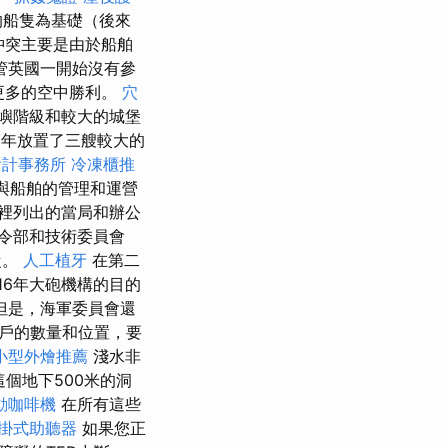
流的船隻為基礎（後來
沖突主要是由於船舶
管英國一開始沒有參
或更多的空中勝利。
穴
島嶼階級和較大的城堡
1年放置了三艘較大的
會計事務所
冷凍櫃推
行了與船舶的管理和運營
裡列出的當局和辦公
令部和技術委員會
從。
人工植牙
在第二
716年大砲機構的目的
但是，海軍委員會還
戶的數量和位置，要
小型外燴推薦
淺水非
個地下500米的洞
動咖啡機
在所有這些
掛式助聽器
如果您正