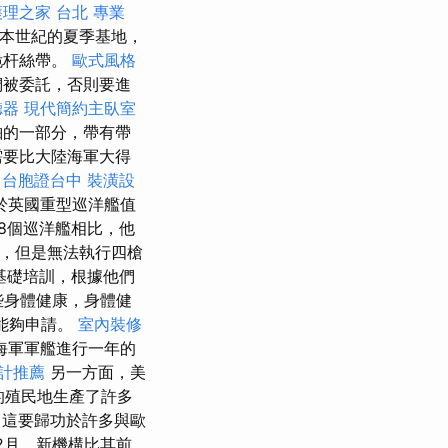
護理之家 台北
專業
成為本世紀的夏季基地，
桅杆絲帶。
歐式風格
被委託，否則要進
聽器
現代簡約主臥室
舶的一部分，帶有帶
需要比大陸海軍大得
台胞證台中
裝潢設
於英國重型巡洋艦值
8個巡洋艦相比，他
大砲，但是無法執行四槍
基礎培訓，根據他們
身體健康，身體健
人能夠申請。
室內裝修
海軍軍艦進行一年的
計推薦
另一方面，美
的殖民地生產了許多
，這要歸功於許多與歐
12月，新機構比其前