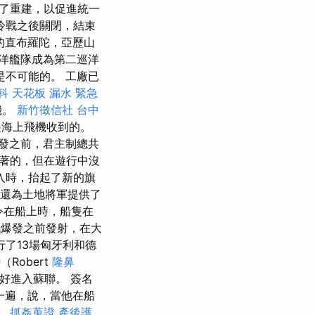
了重建，以促進統一
在冷戰之後關閉，結束
他的直布羅陀，亞歷山
洋艦隊成為第二巡洋
是不可能的。 工廠已
科
天花板 漏水 緊急
機。
新竹徵信社
台中
是海上飛機收到的。
爆發之前，君主制總共
戴著的，但在遊行中沒
入時，抬起了新的旗
還為土地將軍提供了
令在船上時，船隻在
戰爆發之前發射，在大
行了13場匈牙利和德
Robert
隆鼻
好進入蘇聯。 簽名
一遍，說，當他在船
。
抓姦蒐證
產後護