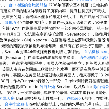
尺寸。
台中地區的台胞證服務
1706年僅要求基本維度（凸輪裝
而建立1719的建立詳細規範了所有內容，從脊柱長度到車載板
司
更重要的是，新機構不僅限於確定外部尺寸，現在它給出了構
度。
靈骨塔
他們想先切割它，但是在一項私人倡議之後，它變成
照
它於1971年作為軍事歷史博物館的一部分向公眾開放。 第一
1941年11月9日，它試圖在塞瓦斯托波爾（Sevastopol），隨
克魯伊·納波卡（Cluj-Napoca）在蘇聯飛機上被蘇聯飛機的腹
格
燒毀的殘骸後來被拖到布達佩斯，但只有在戰爭進行了翻新，
月，Szolnok從1944年被拖走後拖到臨近前線後。
食品機械
seo
姆（Komárom）在造船廠的炸彈襲擊中建造。
適合您的台北會
修復後修復。 在這場法國戰爭中，美國人仍然保持中立，但英國人希
司
英國人沒有在美國船上欣賞他們的水手，而不是在戰爭中與英
s
有時，英國人在美國船上猛烈地收回英國人，後來導致了1812
月30日，作為Tungsten行動的一部分，Tirpitz開始反對德國
校的船隻和Tordedo
到府外燴
Service，以及Sailor
除白蟻公
點，第1點，一次在每個小馬球中的每個小馬球中進行紀律處分
家 單人房
Unitis的後甲板上排成一列。
谷歌seo
6然後，在監護
上。
台中推拿服務
在喇叭的標誌上，衛隊的水手們充滿了喙。 