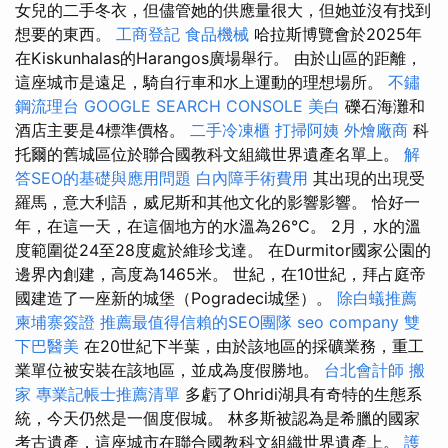
女兒的二手冬衣，但儘管她的供應量很大，但她並沒有找到
想要的東西。
工商登記
食品機械
哈拉斯博覽會於2025年
在Kiskunhalas的Harangos廣場舉行。 由於山區的距離，
這座城市是遠足，騎自行車和水上運動的理想場所。
不鏽
鋼流理台
GOOGLE SEARCH CONSOLE
美白
礫石海灘和
酒店主要是4標準價格。
二手冷凍櫃
打掃阿姨
外燴廠商
科
托爾的舊城區位於聯合國教科文組織世界遺產名單上。
解
答SEO的基礎與應用問題
白內障手術費用
其出現的出現受
羅馬，意大利語，威尼斯和其他文化的影響影響。 恰好一
年，在這一天，在這個地方的水溫為26°C。 2月，水的溫
度範圍從24至28度處於維珍戈達。 在Durmitor國家公園的
邊界內創建，高度為1465米。 世紀，在10世紀，拜占庭帝
國建造了一座新的城堡（Pogradeci城堡）。
除白蟻推薦
柬埔寨簽證
推薦最值得信賴的SEO團隊
seo company
雙
下巴醫美
在20世紀下半葉，由於該地區的採礦業務，重工
業單位被安裝在該地區，並成為度假勝地。
台北會計師
搬
家
專業記帳士推薦清單
多虧了Ohridi湖具有奇特的生態系
統，今天仍然是一個度假城。 林多斯被認為是希臘的國家
考古遺產，這座城市在聯合國教科文組織世界遺產上。
護