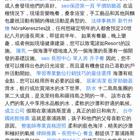
成人會發現他們的喜好。
seo保證第一頁
平價助聽器
在這
種情況下，現場音樂晚餐，桑拿浴室，手工藝品和其他與麵
包慶祝活動有關的傳統活動是典型的。
法律事務所
新竹外
燴
NóraKeresztes說，任何想確定明年的人都會預定20世
紀八月的漫長周末，即提前半年。 如果有餐廳，晚上樂
趣，或者例如現場健康建築，您可以致電諸如Resort的設
施。
隆乳
一個海灘平穩地進入另一個海灘的長灘有一個開
發的基礎設施。
seo
長照中心 單人房
月子餐
因此，您不
僅可以獲得出色的日光浴室，而且還有機會從自己喜歡的戶
外活動開始。
學習專業數位行銷技巧的最佳選擇
海灘有租
金點，您可以租用所有必要的設備。
居家清潔
藍芽助聽器
滑水，航行或欣賞湖水的水下世界。
防水
十二島島集團的
第二大成員，是克里特島和羅得島之間的一半。 該市在客
人們的客人中享用水晶般的水，柔軟的沙灘和舒適的氣候。
成立公司
假期在塞浦路斯度過，真正的節日和南方。
台中
國術館推薦
這就是塞浦路斯，孩子和他們的父母喜歡它的
原因。
整復師專業資格證照
柔和的藍色海洋，精美的沙灘
和極好的氣候
律師推薦
-
長照中心
餐盒
都提供了塞浦路斯