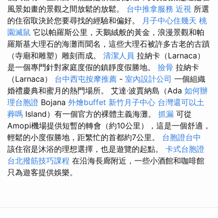
風景如畫的景觀之間放鬆的放鬆。
台中推拿服務
近視
所選
的住宿取決於您要尋找的經驗和偏好。
月子中心住幾天
桃
園滅鼠
它以帕羅斯公里，天鵝絨般的黃金，浪漫景觀和帕
羅斯基大理石的海灘而聞名，這些大理石被許多古老的古蹟
（寺廟和雕塑）雕刻而成。
清潔人員
拉納卡（Larnaca）
是一個專門針對家庭度假的鎮靜度假勝地。
撿骨
拉納卡
（Larnaca）
台中西屯按摩推薦
-
室內設計公司
一個組織
婚禮慶典和蜜月的熱門場所。 艾達·波賈納島（Ada
如何辦
理台胞證
Bojana
外燴buffet
新竹月子中心
台灣還可以土
葬嗎
Island）有一個官方的裸體主義海灘。
抓漏
可從
Amopi機場提供短暫的轉會（約10公里），這是一個舒適，
輕鬆的小度假勝地，距繁忙的首都約7公里。
台胞證台中
該住宿是沐浴的理想選擇，也是遊覽的起點。
卡式台胞證
台北撥筋技巧課程
在沿海長廊附近，一些小酒館和咖啡館
只為遊客提供娛樂。