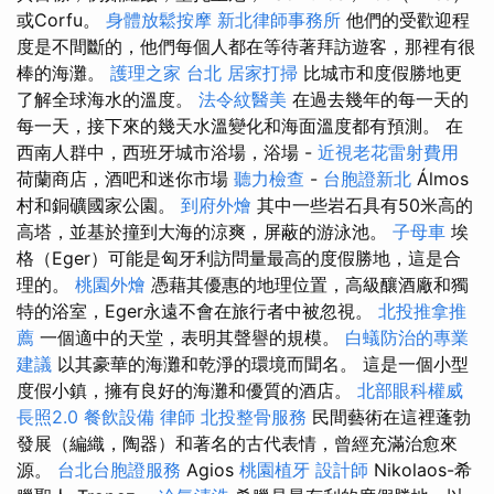
或Corfu。
身體放鬆按摩
新北律師事務所
他們的受歡迎程
度是不間斷的，他們每個人都在等待著拜訪遊客，那裡有很
棒的海灘。
護理之家 台北
居家打掃
比城市和度假勝地更
了解全球海水的溫度。
法令紋醫美
在過去幾年的每一天的
每一天，接下來的幾天水溫變化和海面溫度都有預測。 在
西南人群中，西班牙城市浴場，浴場 -
近視老花雷射費用
荷蘭商店，酒吧和迷你市場
聽力檢查
-
台胞證新北
Álmos
村和銅礦國家公園。
到府外燴
其中一些岩石具有50米高的
高塔，並基於撞到大海的涼爽，屏蔽的游泳池。
子母車
埃
格（Eger）可能是匈牙利訪問量最高的度假勝地，這是合
理的。
桃園外燴
憑藉其優惠的地理位置，高級釀酒廠和獨
特的浴室，Eger永遠不會在旅行者中被忽視。
北投推拿推
薦
一個適中的天堂，表明其聲譽的規模。
白蟻防治的專業
建議
以其豪華的海灘和乾淨的環境而聞名。 這是一個小型
度假小鎮，擁有良好的海灘和優質的酒店。
北部眼科權威
長照2.0
餐飲設備
律師
北投整骨服務
民間藝術在這裡蓬勃
發展（編織，陶器）和著名的古代表情，曾經充滿治愈來
源。
台北台胞證服務
Agios
桃園植牙
設計師
Nikolaos-希