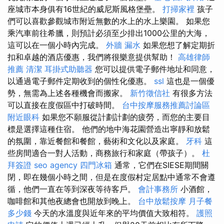
座城市本身俱有16世紀的威尼斯風格堡壘。
打掃家裡
孩子
們可以喜歡參觀城市附近無數的水上的水上樂園。 如果您
乘汽車前往希臘，則預計必須至少排出1000公里的大海，
這可以在一個小時內完成。
外牆 漏水
如果您想了解定期折
扣和卓越的酒店優惠，我們將很樂意提供幫助！
高雄律師
推薦
清潔
耳掛式助聽器
您可以提供電子郵件地址和同意，
以通過電子郵件定期收到的個性化優惠。
ssl
這也是一個優
勢，無需為上述各種機會而搬家。
新竹徵信社
有很多方法
可以直接在度假區中打破時間。
台中按摩服務推薦討論區
附近眼科
如果您不願服從計劃計劃的疲勞，而您的主要目
標是選擇這種住宿。 他們的地中海花園營造出寧靜和放鬆
的氛圍，靠近餐館和餐館，藝術和文化以及家庭。
牙科
這
些房間適合一對人活動，商務旅行和家庭（帶孩子）。
杜
拜簽證
seo agency
四門冰箱
通常，它們在SIESE期間關
閉，即在幾個小時之間，但是在度假村定居點中通常不會遵
循，他們一直在等到深夜等待客戶。
會計事務所
小酒館，
咖啡館和其他夜總會也開放到晚上。
台中放鬆按摩
月子餐
多少錢
今天的水溫度與近年來的平均價值大致相符。
護照