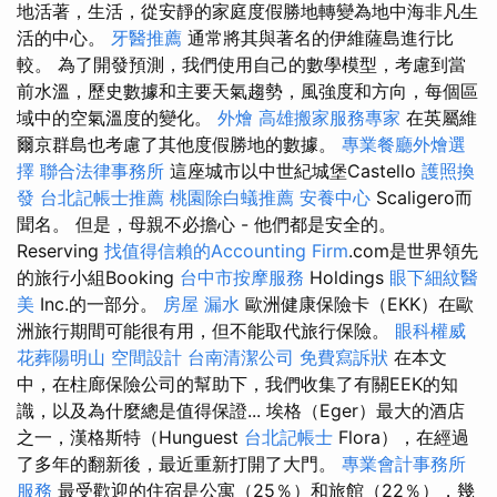
地活著，生活，從安靜的家庭度假勝地轉變為地中海非凡生
活的中心。
牙醫推薦
通常將其與著名的伊維薩島進行比
較。 為了開發預測，我們使用自己的數學模型，考慮到當
前水溫，歷史數據和主要天氣趨勢，風強度和方向，每個區
域中的空氣溫度的變化。
外燴
高雄搬家服務專家
在英屬維
爾京群島也考慮了其他度假勝地的數據。
專業餐廳外燴選
擇
聯合法律事務所
這座城市以中世紀城堡Castello
護照換
發
台北記帳士推薦
桃園除白蟻推薦
安養中心
Scaligero而
聞名。 但是，母親不必擔心 - 他們都是安全的。
Reserving
找值得信賴的Accounting Firm
.com是世界領先
的旅行小組Booking
台中市按摩服務
Holdings
眼下細紋醫
美
Inc.的一部分。
房屋 漏水
歐洲健康保險卡（EKK）在歐
洲旅行期間可能很有用，但不能取代旅行保險。
眼科權威
花葬陽明山
空間設計
台南清潔公司
免費寫訴狀
在本文
中，在柱廊保險公司的幫助下，我們收集了有關EEK的知
識，以及為什麼總是值得保證... 埃格（Eger）最大的酒店
之一，漢格斯特（Hunguest
台北記帳士
Flora），在經過
了多年的翻新後，最近重新打開了大門。
專業會計事務所
服務
最受歡迎的住宿是公寓（25％）和旅館（22％），幾