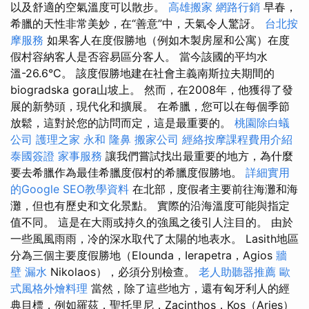
以及舒適的空氣溫度可以散步。
高雄搬家
網路行銷
早春，
希臘的天性非常美妙，在“善意”中，天氣令人驚訝。
台北按
摩服務
如果客人在度假勝地（例如木製房屋和公寓）在度
假村容納客人是否容易區分客人。 當今該國的平均水
溫-26.6°C。 該度假勝地建在社會主義南斯拉夫期間的
biogradska gora山坡上。 然而，在2008年，他獲得了發
展的新勢頭，現代化和擴展。 在希臘，您可以在每個季節
放鬆，這對於您的訪問而定，這是最重要的。
桃園除白蟻
公司
護理之家 永和
隆鼻
搬家公司
經絡按摩課程費用介紹
泰國簽證
家事服務
讓我們嘗試找出最重要的地方，為什麼
要去希臘作為最佳希臘度假村的希臘度假勝地。
詳細實用
的Google SEO教學資料
在北部，度假者主要前往海灘和海
灘，但也有歷史和文化景點。 實際的沿海溫度可能與指定
值不同。 這是在大雨或持久的強風之後引人注目的。 由於
一些風風雨雨，冷的深水取代了太陽的地表水。 Lasith地區
分為三個主要度假勝地（Elounda，Ierapetra，Agios
牆
壁 漏水
Nikolaos），必須分別檢查。
老人助聽器推薦
歐
式風格外燴料理
當然，除了這些地方，還有匈牙利人的經
典目標，例如羅茲，聖托里尼，Zacinthos，Kos（Aries）