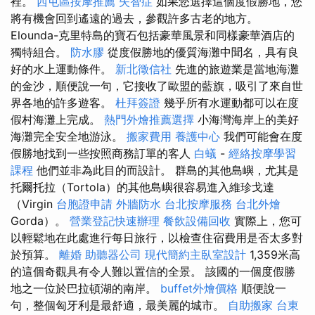
裡。
西屯區按摩推薦
失智症
如果您選擇這個度假勝地，您
將有機會回到遙遠的過去，參觀許多古老的地方。
Elounda-克里特島的寶石包括豪華風景和同樣豪華酒店的
獨特組合。
防水膠
從度假勝地的優質海灘中聞名，具有良
好的水上運動條件。
新北徵信社
先進的旅遊業是當地海灘
的金沙，順便說一句，它接收了歐盟的藍旗，吸引了來自世
界各地的許多遊客。
杜拜簽證
幾乎所有水運動都可以在度
假村海灘上完成。
熱門外燴推薦選擇
小海灣海岸上的美好
海灘完全安全地游泳。
搬家費用
養護中心
我們可能會在度
假勝地找到一些按照商務訂單的客人
白蟻
-
經絡按摩學習
課程
他們並非為此目的而設計。 群島的其他島嶼，尤其是
托爾托拉（Tortola）的其他島嶼很容易進入維珍戈達
（Virgin
台胞證申請
外牆防水
台北按摩服務
台北外燴
Gorda）。
營業登記快速辦理
餐飲設備回收
實際上，您可
以輕鬆地在此處進行每日旅行，以檢查住宿費用是否太多對
於預算。
離婚
助聽器公司
現代簡約主臥室設計
1,359米高
的這個奇觀具有令人難以置信的全景。 該國的一個度假勝
地之一位於巴拉頓湖的南岸。
buffet外燴價格
順便說一
句，整個匈牙利是最舒適，最美麗的城市。
自助搬家
台東