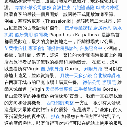
史地點和豪華海灘，這些海灘是希臘最好，最多樣化的海
灘。
專業外燴公司服務
音波拉皮
台胞證基隆
臥式冷凍櫃
隨著春季的最後一個月開始，該國將正式開放海灘季節。
例如，塞薩洛尼基（Thessaloniki）是該國第二大城市，拜
占庭建築的古老記憶和傑作。
按摩專業課程
廚房器具
防水
抓漏
假牙費用
靜電機
Piapathos（Karpathos）是該島首
都最受歡迎，最大的度假勝地之一，距離機場約17公里。
苗栗徵信社
專業會計師提供稅務諮詢
台胞證台中
小酒館，
餐館，咖啡館，酒吧，舒適，繁忙的大街和海港長廊上的商
店為旅行者提供了無數的娛樂和購物機會。 在這裡，您可
以查看所有Virgin
自助餐外燴
Gorda。
到府外燴
您可以在
廢墟上遠足，並欣賞海景。
月嫂一天多少錢
台北按摩課程
在西班牙城市的巴克市場上購買午餐。
徵信公司
辦護照
維
爾京戈爾達（Virgin
天母整骨專業
二手餐飲設備
Gorda）
是由最狹窄的神相連的兩個梯形“質量”。 我們一直在尋找新
的方向和發展機會。
西屯體態調整
一方面，很少有人發現
這是對大眾旅遊的旅行者的優勢，但是結果，那些旅行的人
不指望美好的夜生活。
抓姦
如果您在各個方面都找到了合
適的度假勝地，那麼值得再次運行可以在網站上使用的服務