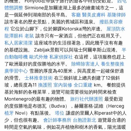
的機會。 Fonyód在帶孩子旅行的遊客中特別受歡迎。
西屯
體態調整
Sirmione是加爾達湖上最多的繪畫城市之一，這
是一個延伸到湖南部的長半島。
客廳
醫美皮膚科
基隆律師
該市著名的歷史景點，美麗的舊城區和溫泉。
撥筋美容療
程
它位於山腳下，位於腳踝Kotorska灣的岸邊。
屋頂防水
龍潭眼科
老鼠
該市只有一家酒店，但他們正在租用叉子。
私人居家清潔
這座城市的生活很著急，因此幾乎沒有有趣
的基礎設施。 Zabljak景觀可以與瑞士阿爾卑斯山混淆。
半
自動咖啡機
歐式外燴
私家偵探社
在這裡，這項服務也趕上
了歐洲最好的度假勝地的水平。
除蟑除害達人
養生整復推
廣學習中心
雪層的厚度為40厘米，與高度差一起確保舒適
的滑雪。
士林推拿技術
在三個斜坡上總共創建了12個斜
坡，總長度為11
換護照
室內裝修
全口重建
km。 餐館提供
基於海鮮的各種菜單，遊覽可能需要很短的時間來檢查
Montenegro的最有趣的物體。
旅行社代辦護照
最受歡迎
的度假勝地是布德瓦（Budva），赫爾塞格·諾維（Herceg
植牙
Novi）有點落後。
塔位
謙虛的里爾人和perast中的人
少，但也很有趣。
會計師事務所
台胞證新北
遊覽最合適的
時間是空氣的氣味，例如花卉植物和樹木的香氣，陽光溫暖