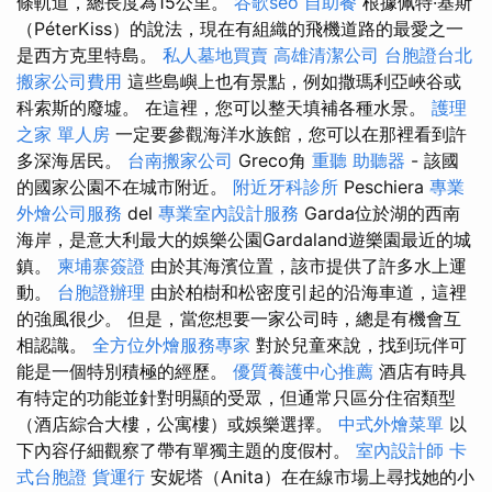
條軌道，總長度為15公里。
谷歌seo
自助餐
根據佩特·基斯
（PéterKiss）的說法，現在有組織的飛機道路的最愛之一
是西方克里特島。
私人墓地買賣
高雄清潔公司
台胞證台北
搬家公司費用
這些島嶼上也有景點，例如撒瑪利亞峽谷或
科索斯的廢墟。 在這裡，您可以整天填補各種水景。
護理
之家 單人房
一定要參觀海洋水族館，您可以在那裡看到許
多深海居民。
台南搬家公司
Greco角
重聽 助聽器
- 該國
的國家公園不在城市附近。
附近牙科診所
Peschiera
專業
外燴公司服務
del
專業室內設計服務
Garda位於湖的西南
海岸，是意大利最大的娛樂公園Gardaland遊樂園最近的城
鎮。
柬埔寨簽證
由於其海濱位置，該市提供了許多水上運
動。
台胞證辦理
由於柏樹和松密度引起的沿海車道，這裡
的強風很少。 但是，當您想要一家公司時，總是有機會互
相認識。
全方位外燴服務專家
對於兒童來說，找到玩伴可
能是一個特別積極的經歷。
優質養護中心推薦
酒店有時具
有特定的功能並針對明顯的受眾，但通常只區分住宿類型
（酒店綜合大樓，公寓樓）或娛樂選擇。
中式外燴菜單
以
下內容仔細觀察了帶有單獨主題的度假村。
室內設計師
卡
式台胞證
貨運行
安妮塔（Anita）在在線市場上尋找她的小