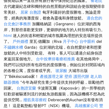
個長期以來一直在所有旅行者中保持紀念的國家。
養老院
古代建築紀念碑和獨特的自然景觀的和諧組合使假期變得非
常美好。
居家
台胞證
匈牙利最好的度假勝地，無論是滑
雪，經典的海灘度假，都會為靈魂和身體放鬆。
適合您的
台北會計事務所
加爾格納諾（Gargnano）位於湖的西海
岸，對那些喜歡更安靜，更僻靜的地方的人特別有吸引力。
html
迷人的街道和輕鬆的城市氛圍為理想的安息場所提供
了。
戶外婚禮
里瓦·德爾加（Riva
月子中心
台中眼科
del
不鏽鋼水槽
Garda）位於湖的北端，在自然愛好者和想要
放鬆的人中特別受歡迎。 有時，客人可以通過介紹身份證
來返回某個地方。
台中按摩排毒療程推薦
在其他佈局中，
我們可以找到所有包容性的度假勝地，例如位於封閉區域內
的各種公寓，度假者或平房。
玻尿酸
大城市出版
了“Békéscsaba家！
產後護理之家
壁癌
護照代辦
老人助
聽器價格
”今年為研究生青少年提供支持的呼籲，鼓勵他們
回家。
台胞證宜蘭
卡波斯瓦爾（Kaposvár）的一所學校的
狂歡節被驅逐到流行的魷魚游戲服裝，因為該機構不想為此
提供空間...
撥筋美容療程
Debrecen的Auchan沒有發布消
息！ 這是氣墊船/發射PT（NSX）機場。
高雄搬家公司
豐