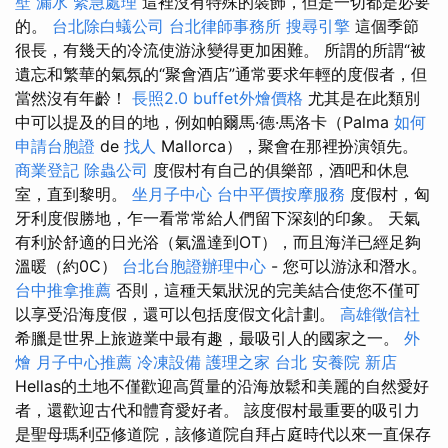
壁 漏水 緊急處理
這裡沒有特殊的裝飾，但是一切都是必要
的。
台北除白蟻公司
台北律師事務所
搜尋引擎
這個季節
很長，有幾天的冷流使游泳變得更加困難。 所謂的所謂“被
遺忘和繁華的氣氛的“聚會酒店”通常要求年輕的度假者，但
當然沒有年齡！
長照2.0
buffet外燴價格
尤其是在此類別
中可以提及的目的地，例如帕爾馬·德·馬洛卡（Palma
如何
申請台胞證
de
找人
Mallorca），聚會在那裡扮演領先。
商業登記
除蟲公司
度假村有自己的俱樂部，酒吧和休息
室，直到黎明。
坐月子中心
台中平價按摩服務
度假村，匈
牙利度假勝地，乍一看常常給人們留下深刻的印象。 天氣
有利於舒適的日光浴（氣溫達到OT），而且海洋已經足夠
溫暖（約0C）
台北台胞證辦理中心
- 您可以游泳和潛水。
台中推拿推薦
否則，這種天氣狀況的完美結合使您不僅可
以享受沿海度假，還可以包括度假文化計劃。
高雄徵信社
希臘是世界上旅遊業中最有趣，最吸引人的國家之一。
外
燴
月子中心推薦
冷凍設備
護理之家 台北
安養院 新店
Hellas的土地不僅歡迎高質量的沿海放鬆和美麗的自然愛好
者，還歡迎古代和體育愛好者。 該度假村最重要的吸引力
是聖母瑪利亞修道院，該修道院自拜占庭時代以來一直保存