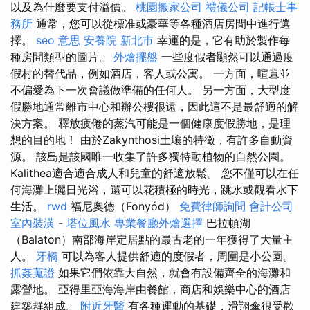
以及為什麼要支付溢價。
桃園搬家公司
禮儀公司
記帳士事
務所
通常，您可以從標准或豪華等各種酒店房間中進行選
擇。
seo 意思
安養院 新北市
幸運的是，它有助於製作每
種房間類型的圖片。
外燴擺盤
一些度假者顯然可以通過度
假村的替代品，例如酒店，客人或公寓。 一方面，喧囂並
不偏愛為下一次會議做準備的任何人。 另一方面，大型度
假勝地通常離市中心和辦公樓很遠，因此這不是最舒適的解
決方案。 釋放疲倦的蒸汽可能是一個健康度假勝地，是理
想的目的地！ 由於Zakynthosi土壤的特徵，有許多自動資
源。 該島是該國唯一收集了許多獨特動植物的自然公園。
Kalithea適合適合成人和兒童的舒適放鬆。 您不僅可以在任
何海灘上曬日光浴，還可以花積極的時光，跳水或觀看水下
生活。
rwd
福尼奧德（Fonyód）
免費律師詢問
會計公司
室內裝潢
-
塔位風水
專業餐廳外燴選擇
巴拉頓湖
（Balaton）南部海岸定居點的最古老的一年獲得了大量主
人。
牙橋
可以為客人提供舒適的度假者，周圍是小公園。
抓姦蒐證
如果它們依靠大自然，就會有設備齊全的海灘和
露營地。 亞得里亞海海岸由餐館，商店和娛樂中心的酒店
建築群組成。
附近牙醫
有各種運動的基礎，滑翔傘很受歡