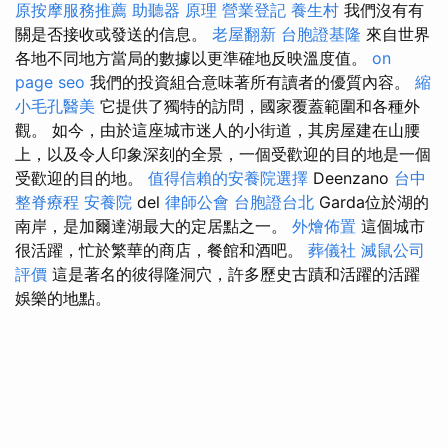
原按摩服務推薦
助聽器 原理
營業登記
養生村
我們沒有有
關是否接收或發送的信息。
老屋翻新
台胞證基隆
來自世界
各地不同地方當局的數據以更準確地反映溫度值。
on
page seo
我們的投資組合意味著所有讀者的優質內容。
縮
小毛孔醫美
它提供了獨特的訪問，國家覆蓋範圍和各種外
觀。 如今，由於這座城市迷人的小街道，其房屋建在山腰
上，以及令人印象深刻的全景，一個受歡迎的目的地是一個
受歡迎的目的地。
值得信賴的安養院選擇
Deenzano
台中
整脊療程
安養院
del
律師公會
台胞證台北
Garda位於湖的
南岸，是加爾達湖最大的定居點之一。
外燴佈置
這個城市
很活躍，忙於繁華的商店，餐館和酒吧。
葬儀社
滅鼠公司
評價
這是著名的彼得隆洞穴，許多歷史古蹟和活躍的活躍
娛樂的地點。