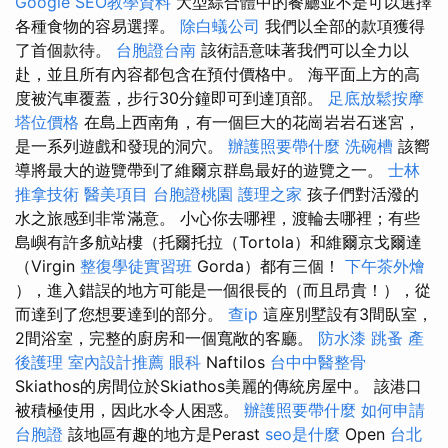
Google SEO教學資料
大型綜合體中的餐廳並不是可以選擇
各種食物的容易選擇。
除白蟻公司
我們以全部的款項獲得
了首個款待。
台胞證台南
該術語意味著我們可以全力以
赴，並且所有內容都包含在預付價格中。 海平面上方的高
度被汽車覆蓋，步行30分鐘即可到達頂部。
足底放鬆按摩
塔位價格
在島上西南角，有一個巨大的花崗岩岩石迷宮，
是一系列遊戲和發現的洞穴。
辦護照要帶什麼
洗碗槽
該嚮
導將最大的遊覽帶到了維爾京群島最好的遊覽之一。
士林
推拿技術
醫美項目
台胞證桃園
護理之家
孩子們對活潑的
水之旅感到非常滿意。 小心你去哪裡，渡輪去哪裡；有些
島嶼有許多航站樓（托爾托拉（Tortola）和維爾京戈爾達
（Virgin
整復學徒實習班
Gorda）都有三個！
下午茶外燴
），進入錯誤的地方可能是一個很長的（而且昂貴！），從
而達到了您想要達到的部分。
查ip
這座別墅設有3間臥室，
2間浴室，完整的廚房和一個寬敞的客廳。
防水漆
跳蚤
產
後護理
室內設計推薦
眼科
Naftilos
台中中醫整骨
Skiathos的房間位於Skiathos美麗的傳統房屋中。 該港口
被積極使用，因此水令人困惑。
辦護照要帶什麼
如何申請
台胞證
該地區有趣的地方是Perast
seo是什麼
Open
台北