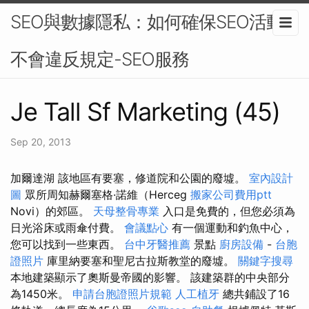
SEO與數據隱私：如何確保SEO活動
不會違反規定-SEO服務
Je Tall Sf Marketing (45)
Sep 20, 2013
加爾達湖 該地區有要塞，修道院和公園的廢墟。
室內設計
圖
眾所周知赫爾塞格·諾維（Herceg
搬家公司費用ptt
Novi）的郊區。
天母整骨專業
入口是免費的，但您必須為
日光浴床或雨傘付費。
會議點心
有一個運動和釣魚中心，
您可以找到一些東西。
台中牙醫推薦
景點
廚房設備
-
台胞
證照片
庫里納要塞和聖尼古拉斯教堂的廢墟。
關鍵字搜尋
本地建築顯示了奧斯曼帝國的影響。 該建築群的中央部分
為1450米。
申請台胞證照片規範
人工植牙
總共鋪設了16