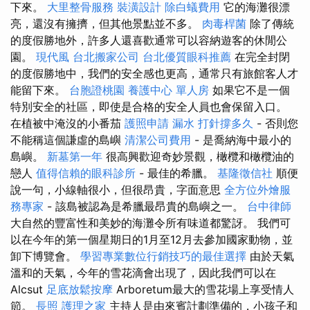
下來。
大里整骨服務
裝潢設計
除白蟻費用
它的海灘很漂
亮，還沒有擁擠，但其他景點並不多。
肉毒桿菌
除了傳統
的度假勝地外，許多人還喜歡通常可以容納遊客的休閒公
園。
現代風
台北搬家公司
台北優質眼科推薦
在完全封閉
的度假勝地中，我們的安全感也更高，通常只有旅館客人才
能留下來。
台胞證桃園
養護中心 單人房
如果它不是一個
特別安全的社區，即使是合格的安全人員也會保留入口。
在植被中淹沒的小番茄
護照申請
漏水 打針撐多久
- 否則您
不能稱這個謙虛的島嶼
清潔公司費用
- 是喬納海中最小的
島嶼。
新墓第一年
很高興歡迎奇妙景觀，橄欖和橄欖油的
戀人
值得信賴的眼科診所
- 最佳的希臘。
基隆徵信社
順便
說一句，小線軸很小，但很昂貴，字面意思
全方位外燴服
務專家
- 該島被認為是希臘最昂貴的島嶼之一。
台中律師
大自然的豐富性和美妙的海灘令所有味道都驚訝。 我們可
以在今年的第一個星期日的1月至12月去參加國家動物，並
卸下博覽會。
學習專業數位行銷技巧的最佳選擇
由於天氣
溫和的天氣，今年的雪花滴會出現了，因此我們可以在
Alcsut
足底放鬆按摩
Arboretum最大的雪花場上享受情人
節。
長照
護理之家
主持人是由來賓計劃準備的，小孩子和