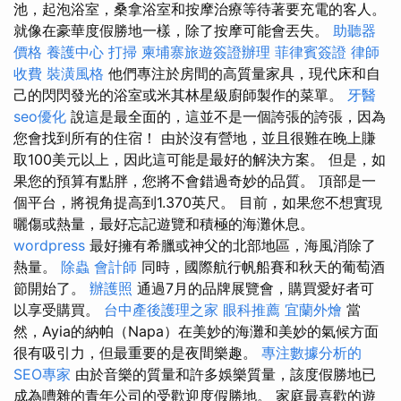
池，起泡浴室，桑拿浴室和按摩治療等待著要充電的客人。
就像在豪華度假勝地一樣，除了按摩可能會丟失。
助聽器
價格
養護中心
打掃
柬埔寨旅遊簽證辦理
菲律賓簽證
律師
收費
裝潢風格
他們專注於房間的高質量家具，現代床和自
己的閃閃發光的浴室或米其林星級廚師製作的菜單。
牙醫
seo優化
說這是最全面的，這並不是一個誇張的誇張，因為
您會找到所有的住宿！ 由於沒有營地，並且很難在晚上賺
取100美元以上，因此這可能是最好的解決方案。 但是，如
果您的預算有點胖，您將不會錯過奇妙的品質。 頂部是一
個平台，將視角提高到1.370英尺。 目前，如果您不想實現
曬傷或熱量，最好忘記遊覽和積極的海灘休息。
wordpress
最好擁有希臘或神父的北部地區，海風消除了
熱量。
除蟲
會計師
同時，國際航行帆船賽和秋天的葡萄酒
節開始了。
辦護照
通過7月的品牌展覽會，購買愛好者可
以享受購買。
台中產後護理之家
眼科推薦
宜蘭外燴
當
然，Ayia的納帕（Napa）在美妙的海灘和美妙的氣候方面
很有吸引力，但最重要的是夜間樂趣。
專注數據分析的
SEO專家
由於音樂的質量和許多娛樂質量，該度假勝地已
成為嘈雜的青年公司的受歡迎度假勝地。 家庭最喜歡的遊