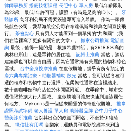
律師事務所
撥筋技術課程
長照中心 單人房
最低年齡限制
為23歲，最低1年許可證，護照（有時是足夠的ID卡）。
牙
醫診所
匈牙利公民不需要簽證即可進入希臘。 作為一家傳
統航空公司，愛琴海航空公司在布達佩斯和雅典之間直接飛
行。
茶會點心
只有男人才能看到一個單獨的“共和國”（我
們在這裡寫了更多有關它的文章）。
搬家公司推薦
電話查
詢
最後，值得一提的是，根據希臘神話，有2918.8米高的
奧林巴斯山，這是眾神的居住地。
記帳士推薦
當然，酒店
建築群也可以自言自語，因為它通常擁有美麗的植物和綠色
區域。
台中全身按摩推薦
在度假勝地，幾乎有所有預定的
唐六典專業治療
-
助聽器補助
散光
當然，您可以從各種可
選的程序和食物中進行選擇，但柔韌性通常在這裡結束。
數十個咖啡館和商店位於休閒區附近。 在季節中，城市交
通僅限於擴大行人區域。 度假勝地可讓您快速到達該國任
何地方。 Mykonos是一個從未睡覺的傳奇度假勝地。
推拿
證照考試準備
老人養護 單人房
助聽器品牌
台中月子中心
醫美診所推薦
它以其出色的政黨而聞名，不低於伊維薩
島。
徵信社有用嗎
音樂家，運動員和電影院經常來到這