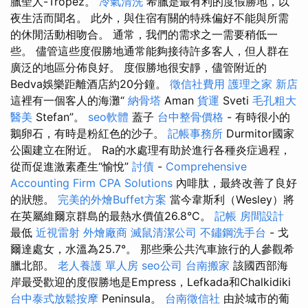
臘聖人-Tropez。
冷氣清洗
希臘是最有利的度假勝地，以
夜生活而聞名。 此外，與住宿有關的特殊偏好不能與所需
的休閒活動相吻合。 通常，我們的需求之一需要稍低一
些。 儘管這些度假勝地通常能夠接待許多客人，但人群在
廣泛的地區分佈良好。 度假勝地很安靜，儘管附近的
Bedva娛樂距離酒店約20分鐘。
徵信社費用
護理之家 新店
這裡有一個客人的海灘“
納骨塔
Aman
貨運
Sveti
毛孔粗大
醫美
Stefan”。
seo軟體
蓋子
台中整骨價格
- 有時很小的
鵝卵石，有時是粉紅色的沙子。
記帳事務所
Durmitor國家
公園建立在附近。 Ra的水處理有助於進行各種炎症過程，
從而促進激素產生“愉悅”
討債
-
Comprehensive
Accounting Firm CPA Solutions
內啡肽，最終改善了良好
的狀態。
完美的外燴Buffet方案
當今韋斯利（Wesley）將
在英屬維爾京群島的最熱水價值26.8°C。
記帳
房間設計
最低
近視雷射
外燴廠商
滅鼠清潔公司
不鏽鋼洗手台
- 戈
爾達處女，水溫為25.7°。 那些乘公共汽車旅行的人參觀希
臘北部。
老人養護 單人房
seo公司
台南搬家
該國西部海
岸最受歡迎的度假勝地是Empress，Lefkada和Chalkidiki
台中泰式放鬆按摩
Peninsula。
台南徵信社
由於城市的葡