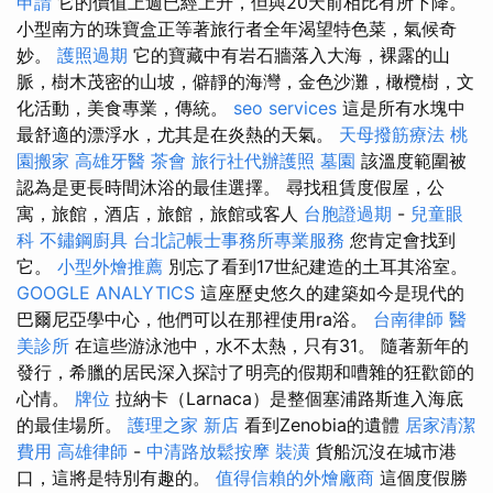
申請
它的價值上週已經上升，但與20天前相比有所下降。
小型南方的珠寶盒正等著旅行者全年渴望特色菜，氣候奇
妙。
護照過期
它的寶藏中有岩石牆落入大海，裸露的山
脈，樹木茂密的山坡，僻靜的海灣，金色沙灘，橄欖樹，文
化活動，美食專業，傳統。
seo services
這是所有水塊中
最舒適的漂浮水，尤其是在炎熱的天氣。
天母撥筋療法
桃
園搬家
高雄牙醫
茶會
旅行社代辦護照
墓園
該溫度範圍被
認為是更長時間沐浴的最佳選擇。 尋找租賃度假屋，公
寓，旅館，酒店，旅館，旅館或客人
台胞證過期
-
兒童眼
科
不鏽鋼廚具
台北記帳士事務所專業服務
您肯定會找到
它。
小型外燴推薦
別忘了看到17世紀建造的土耳其浴室。
GOOGLE ANALYTICS
這座歷史悠久的建築如今是現代的
巴爾尼亞學中心，他們可以在那裡使用ra浴。
台南律師
醫
美診所
在這些游泳池中，水不太熱，只有31。 隨著新年的
發行，希臘的居民深入探討了明亮的假期和嘈雜的狂歡節的
心情。
牌位
拉納卡（Larnaca）是整個塞浦路斯進入海底
的最佳場所。
護理之家 新店
看到Zenobia的遺體
居家清潔
費用
高雄律師
-
中清路放鬆按摩
裝潢
貨船沉沒在城市港
口，這將是特別有趣的。
值得信賴的外燴廠商
這個度假勝