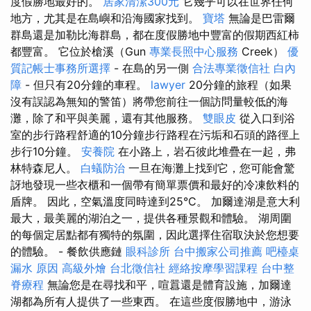
度假勝地最好的。
居家清潔300元
它幾乎可以在世界任何
地方，尤其是在島嶼和沿海國家找到。
寶塔
無論是巴雷爾
群島還是加勒比海群島，都在度假勝地中豐富的假期西紅柿
都豐富。 它位於槍溪（Gun
專業長照中心服務
Creek）
優
質記帳士事務所選擇
- 在島的另一側
合法專業徵信社
白內
障
- 但只有20分鐘的車程。
lawyer
20分鐘的旅程（如果
沒有誤認為無知的警笛）將帶您前往一個訪問量較低的海
灘，除了和平與美麗，還有其他服務。
雙眼皮
從入口到浴
室的步行路程舒適的10分鐘步行路程在污垢和石頭的路徑上
步行10分鐘。
安養院
在小路上，岩石彼此堆疊在一起，弗
林特森尼人。
白蟻防治
一旦在海灘上找到它，您可能會驚
訝地發現一些衣櫃和一個帶有簡單票價和最好的冷凍飲料的
盾牌。 因此，空氣溫度同時達到25°C。 加爾達湖是意大利
最大，最美麗的湖泊之一，提供各種景觀和體驗。 湖周圍
的每個定居點都有獨特的氛圍，因此選擇住宿取決於您想要
的體驗。 - 餐飲供應鏈
眼科診所
台中搬家公司推薦
吧檯桌
漏水 原因
高級外燴
台北徵信社
經絡按摩學習課程
台中整
脊療程
無論您是在尋找和平，喧囂還是體育設施，加爾達
湖都為所有人提供了一些東西。 在這些度假勝地中，游泳