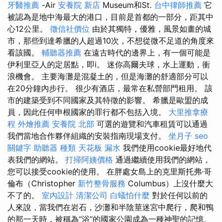
牙醫推薦
-Air
安養院 新店
Museum和St.
台中律師推薦
它
被認為是地中海最大的港口，目前是首都的一部分，距其中
心12公里。
徵信社價位
由於其獨特，優雅，風景如畫的城
市，那些到達希臘的人超過10次，不想從微不足道的角度來
看該國。
輔聽器推薦
在遠古時代的邊界上，有一個可能是
伊利里亞人的定居點，即i。 迷你高爾夫球，水上運動，衝
浪機會。 主要海灘是混凝土的，但是海灘的舒適部分可以
在20分鐘內步行。 很少有酒店，最常在私營部門租用。 該
市的建築受到不同國家及其特徵的影響。 希臘是歐盟的成
員，因此任何申根國家的罪行都不包括入境。
大里推拿療
程
外燴推薦
安養院 北部
可選的遊覽和汽車租賃可以通過
我們當地合作夥伴組織的安裝指南現場支付。
坐月子
seo
關鍵字
助聽器 種類
天花板 漏水
我們使用cookie最好地代
表我們的網站。
打掃阿姨價格
通過繼續使用我們的網站，
您可以接受cookie的使用。 在胖處女島上的克里斯托弗·哥
倫布（Christopher
新竹整骨服務
Columbus）上沒什麼大
不了的。
室內設計
清潔公司
白蟻怕什麼
對於任何以前的
人來說，當我們在岩石，沙灘和半陰莖迷宮中爬行，爬和鴨
的那一天時，被稱為“浴”的國家公園成為一種神聖的記憶。