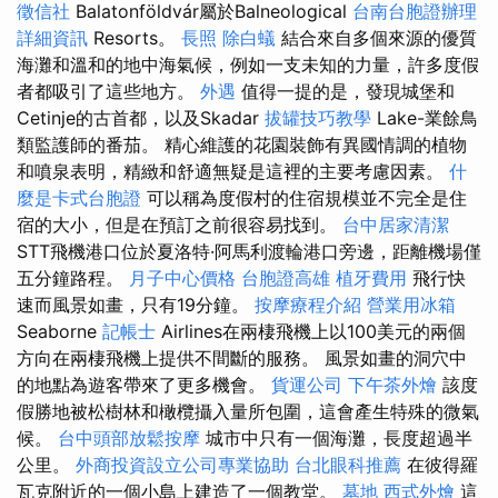
徵信社
Balatonföldvár屬於Balneological
台南台胞證辦理
詳細資訊
Resorts。
長照
除白蟻
結合來自多個來源的優質
海灘和溫和的地中海氣候，例如一支未知的力量，許多度假
者都吸引了這些地方。
外遇
值得一提的是，發現城堡和
Cetinje的古首都，以及Skadar
拔罐技巧教學
Lake-業餘鳥
類監護師的番茄。 精心維護的花園裝飾有異國情調的植物
和噴泉表明，精緻和舒適無疑是這裡的主要考慮因素。
什
麼是卡式台胞證
可以稱為度假村的住宿規模並不完全是住
宿的大小，但是在預訂之前很容易找到。
台中居家清潔
STT飛機港口位於夏洛特·阿馬利渡輪港口旁邊，距離機場僅
五分鐘路程。
月子中心價格
台胞證高雄
植牙費用
飛行快
速而風景如畫，只有19分鐘。
按摩療程介紹
營業用冰箱
Seaborne
記帳士
Airlines在兩棲飛機上以100美元的兩個
方向在兩棲飛機上提供不間斷的服務。 風景如畫的洞穴中
的地點為遊客帶來了更多機會。
貨運公司
下午茶外燴
該度
假勝地被松樹林和橄欖攝入量所包圍，這會產生特殊的微氣
候。
台中頭部放鬆按摩
城市中只有一個海灘，長度超過半
公里。
外商投資設立公司專業協助
台北眼科推薦
在彼得羅
瓦克附近的一個小島上建造了一個教堂。
墓地
西式外燴
這