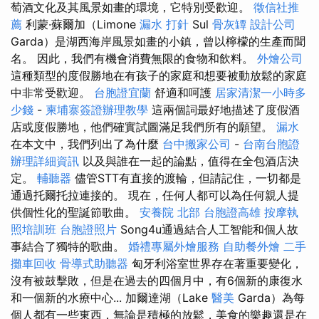
萄酒文化及其風景如畫的環境，它特別受歡迎。
徵信社推
薦
利蒙·蘇爾加（Limone
漏水 打針
Sul
骨灰罈
設計公司
Garda）是湖西海岸風景如畫的小鎮，曾以檸檬的生產而聞
名。 因此，我們有機會消費無限的食物和飲料。
外燴公司
這種類型的度假勝地在有孩子的家庭和想要被動放鬆的家庭
中非常受歡迎。
台胞證宜蘭
舒適和呵護
居家清潔一小時多
少錢
-
柬埔寨簽證辦理教學
這兩個詞最好地描述了度假酒
店或度假勝地，他們確實試圖滿足我們所有的願望。
漏水
在本文中，我們列出了為什麼
台中搬家公司
-
台南台胞證
辦理詳細資訊
以及與誰在一起的論點，值得在全包酒店決
定。
輔聽器
儘管STT有直接的渡輪，但請記住，一切都是
通過托爾托拉連接的。 現在，任何人都可以為任何親人提
供個性化的聖誕節歌曲。
安養院 北部
台胞證高雄
按摩執
照培訓班
台胞證照片
Song4u通過結合人工智能和個人故
事結合了獨特的歌曲。
婚禮專屬外燴服務
自助餐外燴
二手
攤車回收
骨導式助聽器
匈牙利浴室世界存在著重要變化，
沒有被鼓擊敗，但是在過去的四個月中，有6個新的康復水
和一個新的水療中心... 加爾達湖（Lake
醫美
Garda）為每
個人都有一些東西，無論是積極的放鬆，美食的樂趣還是在