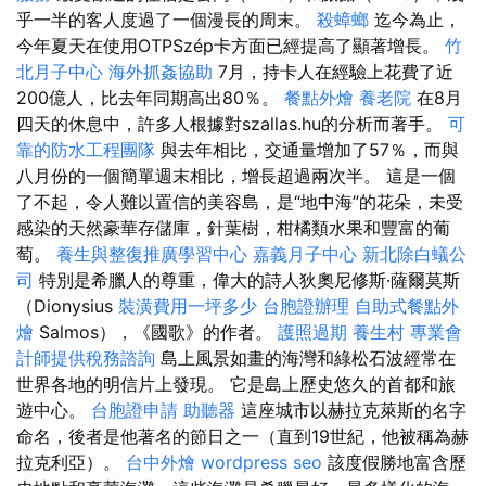
乎一半的客人度過了一個漫長的周末。
殺蟑螂
迄今為止，
今年夏天在使用OTPSzép卡方面已經提高了顯著增長。
竹
北月子中心
海外抓姦協助
7月，持卡人在經驗上花費了近
200億人，比去年同期高出80％。
餐點外燴
養老院
在8月
四天的休息中，許多人根據對szallas.hu的分析而著手。
可
靠的防水工程團隊
與去年相比，交通量增加了57％，而與
八月份的一個簡單週末相比，增長超過兩次半。 這是一個
了不起，令人難以置信的美容島，是“地中海”的花朵，未受
感染的天然豪華存儲庫，針葉樹，柑橘類水果和豐富的葡
萄。
養生與整復推廣學習中心
嘉義月子中心
新北除白蟻公
司
特別是希臘人的尊重，偉大的詩人狄奧尼修斯·薩爾莫斯
（Dionysius
裝潢費用一坪多少
台胞證辦理
自助式餐點外
燴
Salmos），《國歌》的作者。
護照過期
養生村
專業會
計師提供稅務諮詢
島上風景如畫的海灣和綠松石波經常在
世界各地的明信片上發現。 它是島上歷史悠久的首都和旅
遊中心。
台胞證申請
助聽器
這座城市以赫拉克萊斯的名字
命名，後者是他著名的節日之一（直到19世紀，他被稱為赫
拉克利亞）。
台中外燴
wordpress seo
該度假勝地富含歷