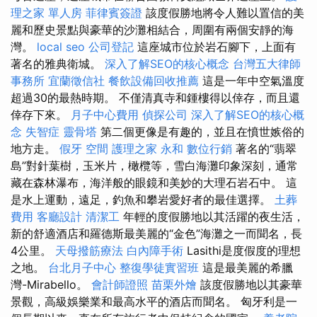
理之家 單人房
菲律賓簽證
該度假勝地將令人難以置信的美
麗和歷史景點與豪華的沙灘相結合，周圍有兩個安靜的海
灣。
local seo
公司登記
這座城市位於岩石腳下，上面有
著名的雅典衛城。
深入了解SEO的核心概念
台灣五大律師
事務所
宜蘭徵信社
餐飲設備回收推薦
這是一年中空氣溫度
超過30的最熱時期。 不僅清真寺和鍾樓得以倖存，而且還
倖存下來。
月子中心費用
偵探公司
深入了解SEO的核心概
念
失智症
靈骨塔
第二個更像是有趣的，並且在憤世嫉俗的
地方走。
假牙
空間
護理之家 永和
數位行銷
著名的“翡翠
島”對針葉樹，玉米片，橄欖等，雪白海灘印象深刻，通常
藏在森林瀑布，海洋般的眼鏡和美妙的大理石岩石中。 這
是水上運動，遠足，釣魚和攀岩愛好者的最佳選擇。
土葬
費用
客廳設計
清潔工
年輕的度假勝地以其活躍的夜生活，
新的舒適酒店和羅德斯最美麗的“金色”海灘之一而聞名，長
4公里。
天母撥筋療法
白內障手術
Lasithi是度假度的理想
之地。
台北月子中心
整復學徒實習班
這是最美麗的希臘
灣-Mirabello。
會計師證照
苗栗外燴
該度假勝地以其豪華
景觀，高級娛樂業和最高水平的酒店而聞名。 匈牙利是一