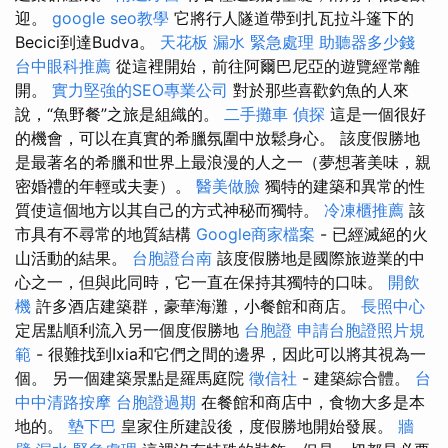
迎。
google seo教學
它將行人隧道帶到扎瓦拉斗篷下的
Becici到達Budva。
天花板 漏水 緊急處理
助聽器多少錢
台中眼科推薦
從這裡開始，前往阿爾巴尼亞的遊覽經常離
開。
實力堅強的SEO專業公司
對於那些喜歡釣魚的人來
說，“魚野餐”之旅是組織的。
二手攤車
偵探
這是一個很好
的機會，可以在真實的希臘氛圍中放鬆身心。 該度假勝地
是最著名的希臘和世界上最浪漫的人之一（夢想著美味，親
密婚禮的年輕或夫妻）。
醫美做臉
獨特的建築和異常的性
質使這個地方以其自己的方式神秘而獨特。
冷凍櫃推薦
該
市具有不尋常的地質結構
Google商家檔案
- 已經滅絕的火
山活動的結果。
台胞證台南
該度假勝地是國際旅遊業的中
心之一，但與此同時，它一直在保持其獨特的口味。
開飲
機
許多酒店建築群，豪華海灘，小餐館和商店。
長照中心
定居點順利流入另一個度假勝地
台胞證
申請台胞證照片規
範
- 很難找到Ixia和它們之間的邊界，因此可以將其視為一
個。 另一個建築景點是羅馬庭院
徵信社
- 建築綜合體。
台
中中清路按摩
台胞證過期
在餐館和商店中，食物大多是本
地的。
墊下巴
皇家住所建設後，度假勝地開始發展。
牆