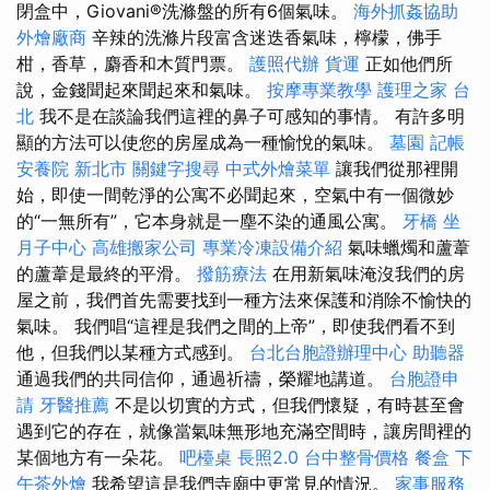
閉盒中，Giovani®洗滌盤的所有6個氣味。
海外抓姦協助
外燴廠商
辛辣的洗滌片段富含迷迭香氣味，檸檬，佛手
柑，香草，麝香和木質門票。
護照代辦
貨運
正如他們所
說，金錢聞起來聞起來和氣味。
按摩專業教學
護理之家 台
北
我不是在談論我們這裡的鼻子可感知的事情。 有許多明
顯的方法可以使您的房屋成為一種愉悅的氣味。
墓園
記帳
安養院 新北市
關鍵字搜尋
中式外燴菜單
讓我們從那裡開
始，即使一間乾淨的公寓不必聞起來，空氣中有一個微妙
的“一無所有”，它本身就是一塵不染的通風公寓。
牙橋
坐
月子中心
高雄搬家公司
專業冷凍設備介紹
氣味蠟燭和蘆葦
的蘆葦是最終的平滑。
撥筋療法
在用新氣味淹沒我們的房
屋之前，我們首先需要找到一種方法來保護和消除不愉快的
氣味。 我們唱“這裡是我們之間的上帝”，即使我們看不到
他，但我們以某種方式感到。
台北台胞證辦理中心
助聽器
通過我們的共同信仰，通過祈禱，榮耀地講道。
台胞證申
請
牙醫推薦
不是以切實的方式，但我們懷疑，有時甚至會
遇到它的存在，就像當氣味無形地充滿空間時，讓房間裡的
某個地方有一朵花。
吧檯桌
長照2.0
台中整骨價格
餐盒
下
午茶外燴
我希望這是我們寺廟中更常見的情況。
家事服務