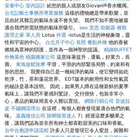
安養中心
室內設計
給您的親人或朋友Giovani®香水蠟燭。
台北記帳士事務所專業服務
這樣的禮物總是帶來歡樂，並
且由於其難忘的氣味永遠不會失望。 我們不知不覺地被最
適合我們所需狀態的氣味所吸引。
seo 意思
助聽器 種類
護理之家 單人房
Lotus
外遇
-lotus是生活的神秘象徵，靈
性和宇宙的中心。
台北月子中心
長照
餐點外燴
他的香被
燃燒為眾神的辯護，並作為一個神聖的提議。
精緻BUFFET
外燴菜色
桃園搬家公司
這意味著提升，運氣，好業力，長
壽。
東海放鬆按摩
平滑，平滑的內部緊張局勢，約束和有
形的思想。 我覺得自己是一種純淨的氣味，使它變得如此
乾淨，竹，茶和蓮花世界。 EDT版本的耐用性和女性氣質
的秘訣是基本說明。 因此，如果男人蹲在這種新鮮的夏季
氣味上，讓我們不要感到驚訝。 交付很快，包裝非常小
心，產品的氣味簡直令人難以置信。
網路行銷公司
音波拉
皮
不鏽鋼流理台
在這裡，每個人都會發現最適合他們的氣
味。
嘉義徵信公司
除蟑除害達人
7）經過這麼多醣果之
後，讓我們認為並非所有紳士都喜歡甜美的口味和香氣。
台中台胞證申請流程
許多人只是發現它令人窒息，困難和