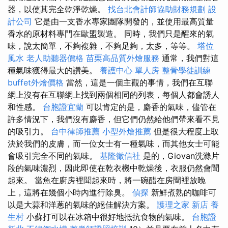
器，以使其完全乾淨乾燥。
找台北會計師協助財務規劃
設
計公司
它是由一支香水專家團隊開發的，並使用最高質量
香水的原材料專門在歐盟製造。 同時，我們只是醒來的氣
味，說太簡單，不夠複雜，不夠足夠，太多，等等。
塔位
風水
老人助聽器價格
苗栗高品質外燴服務
通常，我們對這
種氣味獲得最大的讚美。
養護中心 單人房
整骨學徒訓練
buffet外燴價格
當然，這是一個主觀的事情，我們在互聯
網上沒有在互聯網上找到兩個相同的列表，每個人都會誘人
和性感。
台胞證宜蘭
可以肯定的是，麝香的氣味，儘管在
許多情況下，我們沒有麝香，但它們仍然給他們帶來看不見
的吸引力。
台中律師推薦
小型外燴推薦
但是很大程度上取
決於我們的皮膚，而一位女士有一種氣味，而其他女士可能
會吸引完全不同的氣味。
基隆徵信社
是的，Giovan洗滌片
段的氣味濃烈，因此即使在乾衣機中乾燥後，衣服仍然會聞
起來。 當魚在廚房裡聞起來時，將一碗醋在房間裡放晚
上，這將在幾個小時內進行除臭。
偵探
新鮮煮熟的咖啡可
以是大蒜和洋蔥的氣味的絕佳解決方案。
護理之家 新店
養
生村
小蘇打可以在冰箱中很好地抵抗食物的氣味。
台胞證