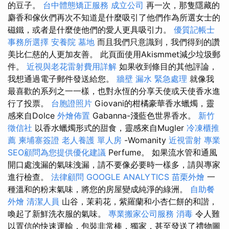
的豆子。
台中體態矯正服務
成立公司
再一次，那隻隱藏的
麝香和傢伙們再次不知道是什麼吸引了他們作為所選女士的
磁鐵，或者是什麼使他們的愛人更具吸引力。
優質記帳士
事務所選擇
安養院
墓地
而且我們只意識到，我們得到的讚
美比仁慈的人更加友善。 此頁面使用Akismmet減少垃圾郵
件。
近視與老花雷射費用詳解
如果收到條目的其他評論，
我想通過電子郵件發送給您。
牆壁 漏水 緊急處理
就像我
最喜歡的系列之一一樣，也對永恆的分享天使或天使香水進
行了投票。
台胞證照片
Giovani的柑橘豪華香水蠟燭，靈
感來自Dolce
外燴佈置
Gabanna-淺藍色世界香水。
新竹
徵信社
以香水蠟燭形式的甜食，靈感來自Mugler
冷凍櫃推
薦
柬埔寨簽證
老人養護 單人房
-Womanity
近視雷射
專業
SEO顧問為您提供優化建議
Perfume。 如果流水管和通風
開口處洩漏的氣味洩漏，請不要像必要時一樣多，請與專家
進行檢查。
法律顧問
GOOGLE ANALYTICS
苗栗外燴
一
種溫和的粉末氣味，將您的房屋變成純淨的綠洲。
自助餐
外燴
清潔人員
山谷，茉莉花，紫羅蘭和小杏仁餅的和諧，
喚起了新鮮洗衣服的氣味。
專業搬家公司服務
消毒
令人難
以置信的快速運輸，包裝非常棒，獨家，甚至發送了禮物圖