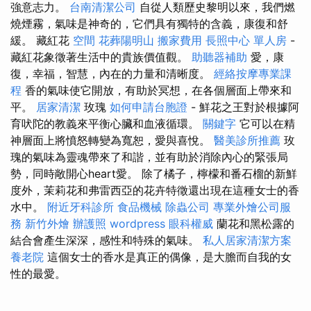
強意志力。
台南清潔公司
自從人類歷史黎明以來，我們燃
燒煙霧，氣味是神奇的，它們具有獨特的含義，康復和舒
緩。 藏紅花
空間
花葬陽明山
搬家費用
長照中心 單人房
-
藏紅花象徵著生活中的貴族價值觀。
助聽器補助
愛，康
復，幸福，智慧，內在的力量和清晰度。
經絡按摩專業課
程
香的氣味使它開放，有助於冥想，在各個層面上帶來和
平。
居家清潔
玫瑰
如何申請台胞證
- 鮮花之王對於根據阿
育吠陀的教義來平衡心臟和血液循環。
關鍵字
它可以在精
神層面上將憤怒轉變為寬恕，愛與喜悅。
醫美診所推薦
玫
瑰的氣味為靈魂帶來了和諧，並有助於消除內心的緊張局
勢，同時敞開心heart愛。 除了橘子，檸檬和番石榴的新鮮
度外，茉莉花和弗雷西亞的花卉特徵還出現在這種女士的香
水中。
附近牙科診所
食品機械
除蟲公司
專業外燴公司服
務
新竹外燴
辦護照
wordpress
眼科權威
蘭花和黑松露的
結合會產生深深，感性和特殊的氣味。
私人居家清潔方案
養老院
這個女士的香水是真正的偶像，是大膽而自我的女
性的最愛。