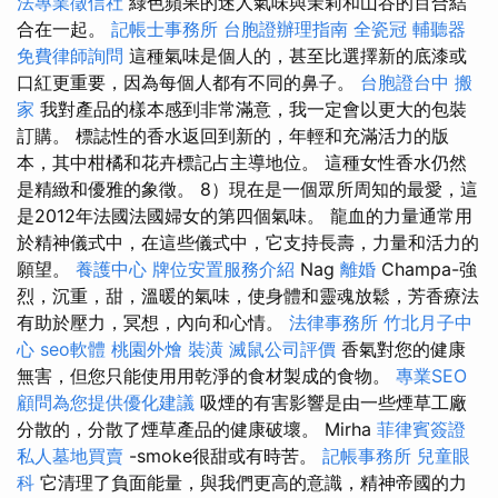
法專業徵信社
綠色蘋果的迷人氣味與茉莉和山谷的百合結
合在一起。
記帳士事務所
台胞證辦理指南
全瓷冠
輔聽器
免費律師詢問
這種氣味是個人的，甚至比選擇新的底漆或
口紅更重要，因為每個人都有不同的鼻子。
台胞證台中
搬
家
我對產品的樣本感到非常滿意，我一定會以更大的包裝
訂購。 標誌性的香水返回到新的，年輕和充滿活力的版
本，其中柑橘和花卉標記占主導地位。 這種女性香水仍然
是精緻和優雅的象徵。 8）現在是一個眾所周知的最愛，這
是2012年法國法國婦女的第四個氣味。 龍血的力量通常用
於精神儀式中，在這些儀式中，它支持長壽，力量和活力的
願望。
養護中心
牌位安置服務介紹
Nag
離婚
Champa-強
烈，沉重，甜，溫暖的氣味，使身體和靈魂放鬆，芳香療法
有助於壓力，冥想，內向和心情。
法律事務所
竹北月子中
心
seo軟體
桃園外燴
裝潢
滅鼠公司評價
香氣對您的健康
無害，但您只能使用用乾淨的食材製成的食物。
專業SEO
顧問為您提供優化建議
吸煙的有害影響是由一些煙草工廠
分散的，分散了煙草產品的健康破壞。 Mirha
菲律賓簽證
私人墓地買賣
-smoke很甜或有時苦。
記帳事務所
兒童眼
科
它清理了負面能量，與我們更高的意識，精神帝國的力