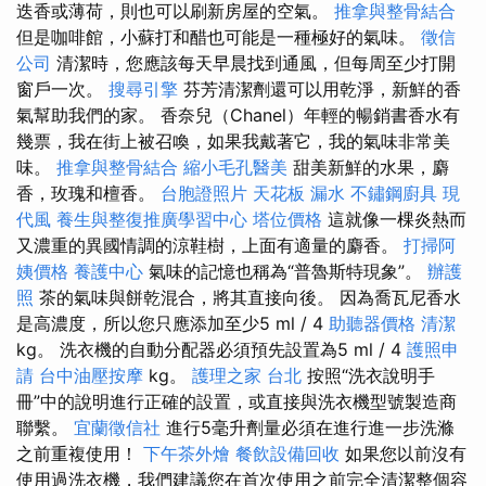
迭香或薄荷，則也可以刷新房屋的空氣。
推拿與整骨結合
但是咖啡館，小蘇打和醋也可能是一種極好的氣味。
徵信
公司
清潔時，您應該每天早晨找到通風，但每周至少打開
窗戶一次。
搜尋引擎
芬芳清潔劑還可以用乾淨，新鮮的香
氣幫助我們的家。 香奈兒（Chanel）年輕的暢銷書香水有
幾票，我在街上被召喚，如果我戴著它，我的氣味非常美
味。
推拿與整骨結合
縮小毛孔醫美
甜美新鮮的水果，麝
香，玫瑰和檀香。
台胞證照片
天花板 漏水
不鏽鋼廚具
現
代風
養生與整復推廣學習中心
塔位價格
這就像一棵炎熱而
又濃重的異國情調的涼鞋樹，上面有適量的麝香。
打掃阿
姨價格
養護中心
氣味的記憶也稱為“普魯斯特現象”。
辦護
照
茶的氣味與餅乾混合，將其直接向後。 因為喬瓦尼香水
是高濃度，所以您只應添加至少5 ml / 4
助聽器價格
清潔
kg。 洗衣機的自動分配器必須預先設置為5 ml / 4
護照申
請
台中油壓按摩
kg。
護理之家 台北
按照“洗衣說明手
冊”中的說明進行正確的設置，或直接與洗衣機型號製造商
聯繫。
宜蘭徵信社
進行5毫升劑量必須在進行進一步洗滌
之前重複使用！
下午茶外燴
餐飲設備回收
如果您以前沒有
使用過洗衣機，我們建議您在首次使用之前完全清潔整個容