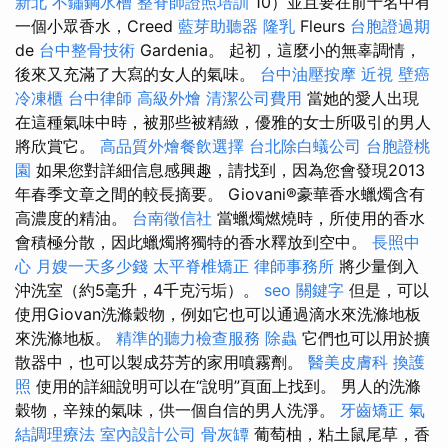
新北
不鏽鋼水槽
整脊師證照培訓
10）並且要在前十名中有
一個小眾香水，Creed
藍芽助聽器
隆乳
Fleurs
台胞證過期
de
台中整骨技術
Gardenia。 起初，這麼小的無辜調情，
後來又充滿了大寫的女人的氣味。
台中油壓按摩
近視
壁癌
冷凍櫃
台中律師
高級外燴
清潔公司費用
當她的愛人出現
在這種氣味中時，被那些被精緻，優雅的女士所吸引的男人
將欣賞它。
高品質外燴餐飲選擇
台北除白蟻公司
台胞證桃
園
如果您對詳細信息感興趣，請找到，因為您會發現2013
年春季文章之間的較長摘要。 Giovani®豪華香水蠟燭含有
高濃度的精油。
台南徵信社
當蠟燭燃燒時，所使用的香水
會積極分散，因此蠟燭將獨特的香水釋放到空中。
長照中
心
月嫂一天多少錢
太平脊椎矯正
律師事務所
將少量倒入
沖洗室（約5毫升，4千克污垢）。
seo 關鍵字
但是，可以
使用Giovan洗滌穀物，例如它也可以通過滴水來洗滌地板
來洗滌地板。
精準的聽力檢查服務
除蟲
它們也可以用於擴
散器中，也可以製成芬芳的家用噴霧劑。
醫美皮膚科
換護
照
使用的詳細說明可以在“說明”頁面上找到。 男人的洗滌
穀物，辛辣的氣味，供一個自信的男人洗淨。
牙齒矯正
氣
結調理療法
室內設計公司
骨灰罈
葡萄柚，粘土鼠尾草，香