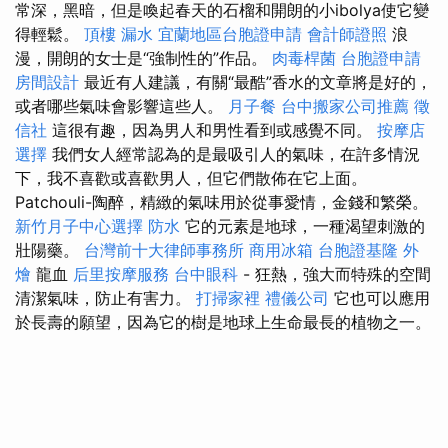
常深，黑暗，但是喚起春天的石榴和開朗的小ibolya使它變
得輕鬆。
頂樓 漏水
宜蘭地區台胞證申請
會計師證照
浪
漫，開朗的女士是“強制性的”作品。
肉毒桿菌
台胞證申請
房間設計
最近有人建議，有關“最酷”香水的文章將是好的，
或者哪些氣味會影響這些人。
月子餐
台中搬家公司推薦
徵
信社
這很有趣，因為男人和男性看到或感覺不同。
按摩店
選擇
我們女人經常認為的是最吸引人的氣味，在許多情況
下，我不喜歡或喜歡男人，但它們散佈在它上面。
Patchouli-陶醉，精緻的氣味用於從事愛情，金錢和繁榮。
新竹月子中心選擇
防水
它的元素是地球，一種渴望刺激的
壯陽藥。
台灣前十大律師事務所
商用冰箱
台胞證基隆
外
燴
龍血
后里按摩服務
台中眼科
- 狂熱，強大而特殊的空間
清潔氣味，防止有害力。
打掃家裡
禮儀公司
它也可以應用
於長壽的願望，因為它的樹是地球上生命最長的植物之一。