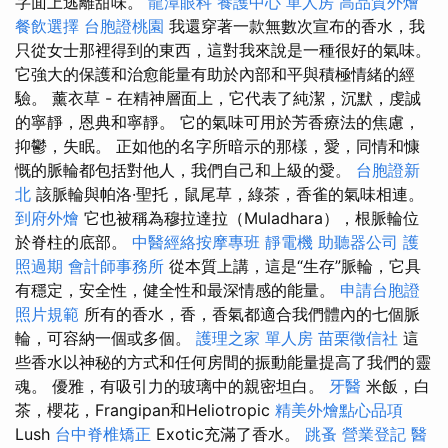
字面上逃離甜味。
龍潭眼科
養護中心 單人房
高品質外燴
餐飲選擇
台胞證桃園
我還穿著一款無數次宣布的香水，我
只從女士那裡得到的東西，這對我來說是一種很好的氣味。
它強大的保護和治愈能量有助於內部和平與積極情緒的經
驗。 薰衣草 - 在精神層面上，它代表了純潔，沉默，虔誠
的寧靜，恩典和寧靜。 它的氣味可用於芳香療法的焦慮，
抑鬱，失眠。 正如他的名字所暗示的那樣，愛，同情和慷
慨的脈輪都包括對他人，我們自己和上級的愛。
台胞證新
北
該脈輪與帕洛·聖托，鼠尾草，綠茶，香雀的氣味相連。
到府外燴
它也被稱為穆拉達拉（Muladhara），根脈輪位
於脊柱的底部。
中醫經絡按摩專班
靜電機
助聽器公司
護
照過期
會計師事務所
從本質上講，這是“生存”脈輪，它具
有穩定，安全性，健全性和最深情感的能量。
申請台胞證
照片規範
所有的香水，香，香氣都適合我們體內的七個脈
輪，可容納一個或多個。
護理之家 單人房
苗栗徵信社
這
些香水以神秘的方式和任何房間的振動能量提高了我們的靈
魂。 優雅，有吸引力的玻璃中的親密坦白。
牙醫
米飯，白
茶，櫻花，Frangipan和Heliotropic
精美外燴點心品項
Lush
台中脊椎矯正
Exotic充滿了香水。
跳蚤
營業登記
醫