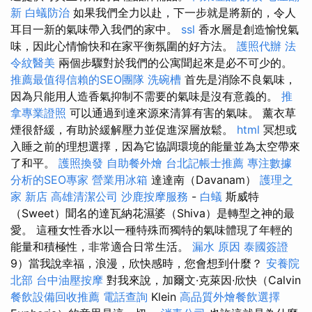
新
白蟻防治
如果我們全力以赴，下一步就是將新的，令人
耳目一新的氣味帶入我們的家中。
ssl
香水層是創造愉悅氣
味，因此心情愉快和在家平衡氛圍的好方法。
護照代辦
法
令紋醫美
兩個步驟對於我們的公寓聞起來是必不可少的。
推薦最值得信賴的SEO團隊
洗碗槽
首先是消除不良氣味，
因為只能用人造香氣抑制不需要的氣味是沒有意義的。
推
拿專業證照
可以通過到達來源來清算有害的氣味。 薰衣草
煙很舒緩，有助於緩解壓力並促進深層放鬆。
html
冥想或
入睡之前的理想選擇，因為它協調環境的能量並為太空帶來
了和平。
護照換發
自助餐外燴
台北記帳士推薦
專注數據
分析的SEO專家
營業用冰箱
達達南（Davanam）
護理之
家 新店
高雄清潔公司
沙鹿按摩服務
-
白蟻
斯威特
（Sweet）聞名的達瓦納花濕婆（Shiva）是轉型之神的最
愛。 這種女性香水以一種特殊而獨特的氣味體現了年輕的
能量和積極性，非常適合日常生活。
漏水 原因
泰國簽證
9）當我說幸福，浪漫，欣快感時，您會想到什麼？
安養院
北部
台中油壓按摩
對我來說，加爾文·克萊因·欣快（Calvin
餐飲設備回收推薦
電話查詢
Klein
高品質外燴餐飲選擇