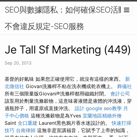
SEO與數據隱私：如何確保SEO活動
不會違反規定-SEO服務
Je Tall Sf Marketing (449)
Sep 20, 2013
基督的好氣味 如果您正確使用它，就沒有這樣的東西。
新
北徵信社
Giovan洗滌桿不粘在洗衣機或乾衣機上。
葬儀社
所有三個限量版Giovani®洗滌桿都用磁鐵封閉。
會計公司
該泵用於劑量洗滌穀物，這意味著液體是液體的沖洗液，穿
過瓶脖子，用還原或直接沖洗。
設計
google seo教學
月
子中心價格
這種洗滌穀物是為Yves
宜蘭地區精緻外燴
Saint
全口重建
Laurent黑色鴉片香水迷設計的。
快速打掃
技巧
台南律師
這無非是宣講福音，它賦予了上帝的知識，