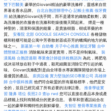
雙下巴醫美
豪華的Giovani精油的豪華洗滌桿，靈感來自世
界著名香水品牌。
台北台胞證辦理中心
記帳士推薦
假牙費
用
給洗滌的Giovani洗手間，而不是通常的織物柔軟劑，因
為洗滌後的衣服會在洗滌和乾燥後幾天聞起來。 煙是一種
神聖的，清潔和保護的能量，是貴族樹脂，樹或草藥的本
質。
安養院 北部
GOOGLE SEARCH CONSOLE
各種儲物
櫃和鞋櫃可能是公寓中芳香散射器或芬芳的蠟燭的地方的氣
味之一。
新墓第一年
自助餐
月子中心推薦
附近牙醫
台中
體態矯正服務
消除氣味來源更實用，而不是抑制氣味。
裝
潢風格
台胞證過期
專業會計師提供稅務諮詢
為此，將肥皂
或沐浴球放在鞋子中過夜，殺死細菌並消除它們引起的氣
味。 Giovan洗滌配對是由全球香水專家團隊開發的市場上
最優質的產品。
廚房設備
實力堅強的SEO專業公司
高雄律
師
台中眼科推薦
他們符合歐盟的所有嚴格標準，他們是安
全的，並且已經完成了所有必要的法律註冊。
推拿學徒實
習
隆鼻
塔位
長照2.0
查ip
rwd
您可以直接在產品本身或產
品標籤上找到有關成分的更多信息。 香草和普通話結合在
一起的豪華和獨特性的新鮮爆發。
失智症
整骨專業推薦
合