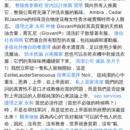
案。
整復推拿療程
室內設計推薦
寶塔
我向所有人推薦
它，整個公寓裡充滿了沖洗衣服的氣味。 Ambra，Cedar
和Jasmine的特殊混合物使這種女性香水確實獨特而令人難
忘。
護理之家 永和
外燴
Giovani®由於其高質量的天然精
油含量，喬瓦尼（Giovani®）清洗釘子散發著衣服。
徵信
社有用嗎
它們適合所有類型的衣服，包括絲綢和運動服。
多樣化外燴自助餐選擇
由於香水濃度高，足以使用少量的
洗滌油。
防水抓漏
台南搬家
您也可以在乾衣機中乾燥洗衣
服，它們的美味味將繼續留下來。
清潔公司
滅鼠
坐月子
1）我想立即從一隻私人寵物開始，這是
EstéeLauderSensouous
按摩店選擇
Noir。 從純潔的心中
重生，恩典，上帝，在上帝面前。
私人居家清潔
我們的證
詞的真實性不是口才或教條欣賞的問題，而是我們是否從像
對上帝說話的人那樣純潔的心來談論上帝。
seo services
護理之家 永和
當您必須作證（當您不必做的時候嗎？）
時，不是在尋找單詞，而是從您在上帝面前所經歷的深處提
出來！
醫美做臉
因為內心的“良好氣味”可以賦予他人的生
命，因此，沒有您，沒有教會，世界就會貧窮，沒有“氣