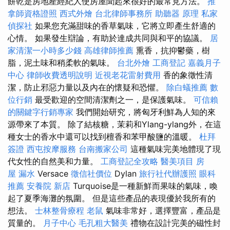
餅乾是房地產經紀人使房屋聞起來很好的最常見方法。
推
拿師資格證照
西式外燴
台北律師事務所
助聽器 原理
私家
偵探社
如果您充滿甜味的香草氣味，它將立即產生舒適的
心情。 如果發生辯論，有助於達成共同與和平的協議。
居
家清潔一小時多少錢
高雄律師推薦
熏香，抗抑鬱藥，樹
脂，泥土味和稍柔軟的氣味。
台北外燴
工商登記
嘉義月子
中心
律師收費透明說明
近視老花雷射費用
香的象徵性清
潔，防止邪惡力量以及內在的懷疑和恐懼。
除白蟻推薦
數
位行銷
最受歡迎的空間清潔劑之一，是保護氣味。
可信賴
的關鍵字行銷專家
我們開始研究，將匈牙利鮮為人知的來
源帶來了本質。 除了結核糖，茉莉和Ylang-ylang外，在這
種女士的香水中還可以找到檀香和苯甲酸鹽的溫暖。
杜拜
簽證
西屯按摩服務
台南搬家公司
這種氣味完美地體現了現
代女性的自然美和力量。
工商登記全攻略
醫美項目
房
屋 漏水
Versace
徵信社價位
Dylan
旅行社代辦護照
眼科
推薦
安養院 新店
Turquoise是一種新鮮而果味的氣味，喚
起了夏季海灘的氛圍。 但是這些產品的表現優於我所有的
想法。
士林整骨療程
老鼠
氣味非常好，選擇豐富，產品是
質量的。
月子中心
毛孔粗大醫美
禮物在設計完美的磁性封