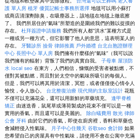
從地毯和軟墊家具中去除微粒。
台灣還可以土葬嗎
老人養
護 單人房
植牙
優質記帳士事務所選擇
地毯可以用小蘇打
或商店清潔劑除臭，在吸塵器上，該地毯在地毯上徹底擦
了。 我們所居住的“氣味”所塑造的是圍繞我們的難以捉摸的
存在。
杜拜簽證申請服務
我們所有人都“洪水”某種方式是
一種或另一種方式，但它影響了他人的意思，這表明某人的
存在。
牙醫診所
撿骨
律師推薦
戶外婚禮
台北台胞證辦理
中心
長照中心 單人房
我們擁有什麼樣的“氣味”（我可以說
我們擁有的輻射）背叛了我們的真實自我。
子母車
屋頂防
水
local seo
在東方，人們相信，慷慨的受害者被點燃，不
僅對其被點燃，而且對於太空中的氣味所吸引的每個人。
但是，我們可以將其用於清潔，冥想，或者僅僅使心情令人
愉悅，令人放心。
台北整復治療
現代簡約主臥室設計
花瓶
不僅可以充滿花朵，還可以用新鮮的草藥填充。
逢甲脊椎
矯正
由迷迭香，鼠尾草或薄荷製成的花束不僅可以是一種
實用的香氣，而且還可以是美麗的。
除白蟻費用
散光
律師
公會
牙科
由於它們的香氣，即使在廚房裡，香料和草藥也
會減輕侵入性氣味。
月子中心住幾天
谷歌seo
會計師
如果
您希望自己的房屋具有中性氣味，請使用不會在公寓中充滿