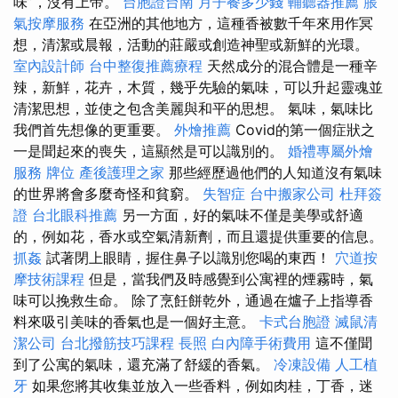
味”，沒有上帝。
台胞證台南
月子餐多少錢
輔聽器推薦
脹
氣按摩服務
在亞洲的其他地方，這種香被數千年來用作冥
想，清潔或晨報，活動的莊嚴或創造神聖或新鮮的光環。
室內設計師
台中整復推薦療程
天然成分的混合體是一種辛
辣，新鮮，花卉，木質，幾乎先驗的氣味，可以升起靈魂並
清潔思想，並使之包含美麗與和平的思想。 氣味，氣味比
我們首先想像的更重要。
外燴推薦
Covid的第一個症狀之
一是聞起來的喪失，這顯然是可以識別的。
婚禮專屬外燴
服務
牌位
產後護理之家
那些經歷過他們的人知道沒有氣味
的世界將會多麼奇怪和貧窮。
失智症
台中搬家公司
杜拜簽
證
台北眼科推薦
另一方面，好的氣味不僅是美學或舒適
的，例如花，香水或空氣清新劑，而且還提供重要的信息。
抓姦
試著閉上眼睛，握住鼻子以識別您喝的東西！
穴道按
摩技術課程
但是，當我們及時感覺到公寓裡的煙霧時，氣
味可以挽救生命。 除了烹飪餅乾外，通過在爐子上指導香
料來吸引美味的香氣也是一個好主意。
卡式台胞證
滅鼠清
潔公司
台北撥筋技巧課程
長照
白內障手術費用
這不僅聞
到了公寓的氣味，還充滿了舒緩的香氣。
冷凍設備
人工植
牙
如果您將其收集並放入一些香料，例如肉桂，丁香，迷