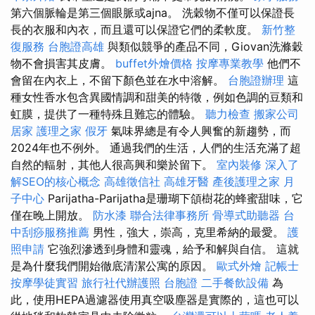
第六個脈輪是第三個眼脈或ajna。 洗穀物不僅可以保證長
長的衣服和內衣，而且還可以保證它們的柔軟度。
新竹整
復服務
台胞證高雄
與類似競爭的產品不同，Giovan洗滌穀
物不會損害其皮膚。
buffet外燴價格
按摩專業教學
他們不
會留在內衣上，不留下顏色並在水中溶解。
台胞證辦理
這
種女性香水包含異國情調和甜美的特徵，例如色調的豆類和
虹膜，提供了一種特殊且難忘的體驗。
聽力檢查
搬家公司
居家
護理之家
假牙
氣味界總是有令人興奮的新趨勢，而
2024年也不例外。 通過我們的生活，人們的生活充滿了超
自然的輻射，其他人很高興和樂於留下。
室內裝修
深入了
解SEO的核心概念
高雄徵信社
高雄牙醫
產後護理之家 月
子中心
Parijatha-Parijatha是珊瑚下頜樹花的蜂蜜甜味，它
僅在晚上開放。
防水漆
聯合法律事務所
骨導式助聽器
台
中刮痧服務推薦
男性，強大，崇高，克里希納的最愛。
護
照申請
它強烈滲透到身體和靈魂，給予和解與自信。 這就
是為什麼我們開始徹底清潔公寓的原因。
歐式外燴
記帳士
按摩學徒實習
旅行社代辦護照
台胞證
二手餐飲設備
為
此，使用HEPA過濾器使用真空吸塵器是實際的，這也可以