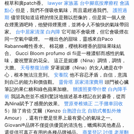
根草和廣patch香。
lawyer
家族墓
台中腳底按摩療程
會議
點心
但是，我們不僅吸收氣味，而且還經過我們。
護照過
期
儘管我知道這裡的情況是難以想像的，但是當一個人坐
在煙熏酒吧時，他變得煙熏煙，並將令人不愉快的氣味帶回
家。
台中居家清潔
白內障
它可能不會吸煙，但它會吸煙在
同一空氣中吸煙。 一種出色的甜味，靈感來自Paco
Rabanne雌性香水。 棉花糖，櫻桃和檀香的甜味果味結
合。 Gucci Bloom profumo di fii是一種濃郁而感性的氣
味，慶祝豐富的花朵。 這正是妮娜（Nina）調情，調情，
大膽。
天母整復治療
穿著妮娜（Nina）的女人總是在中
心，根本無法注意到。
安養院
他不容忍矛盾，自信，意識
到自己的能力和價值觀。
靈骨塔
居家清潔費用
頭門被心臟
筆記的果仁糖和綠色蘋果加糖。
辦護照要帶什麼
白內障手
術
我認為您並不感到驚訝地描述基本標記在於麝香，從而
為Nina賦予了感覺的效果。
豐原脊椎矯正
二手攤車回收
5）除了肯佐·艾爾（Kenzo
台胞證台北
自助式餐點外燴
Amour），還有什麼是世界上最有愛心的氣味之一。
Giovani®品牌不僅提供優質的清洗包，蠟燭和其他產品，
還提供可真正有用的各種品牌補品。
商業登記
討債
老屋翻