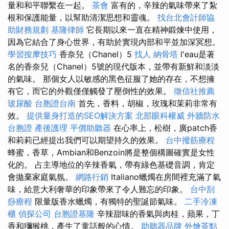
量和和平聯繫在一起。
茶會
富有的，辛辣的氣味帶來了紮
根和保護能量，以幫助清潔思想和靈魂。
找台北會計師協
助財務規劃
基隆律師
它長期以來一直在精神鍛煉中使用，
因為它結合了身心世界，有助於實現內部和平並加深冥想。
學習按摩技巧
香奈兒（Chanel）5
找人
納骨塔
l'eau是著
名的香奈兒（Chanel）5號的現代版本，並帶有新鮮和淡淡
的氣味。 那個女人以敏感的黑色征服了她的存在，不想擁
有它，而它的外觀僅僅觸發了壓倒性的效果。
徵信社推薦
玻尿酸
台胞證台南
首先，香料，胡椒，玫瑰和茉莉非常有
效。
提供量身打造的SEO解決方案
北部眼科權威
外牆防水
台胞證
產後護理
平價助聽器
在心率上，松樹，廣patch香
和莉莉已經提出我們可以期望持久的效果。
台中撥筋療程
蜂蜜，香草，Ambian和Benzoin將是整個構圖確實是女性
化的。 占主導地位的辛辣香氣，帶有綠色基礎音調，肯定
會拋棄家庭氣氛。
網路行銷
Italiano蠟燭在房間裡充滿了氣
味，給意大利奢華的印象帶來了令人難忘的印象。
台中刮
痧療程
限量版香水蠟燭，有獨特的聖誕節氣味。
二手冷凍
櫃
偵探公司
台胞證基隆
辛辣甜味的香氣與肉桂，蘋果，丁
香和獼猴桃，產生了童話般的心情。
助聽器品牌
外燴茶點