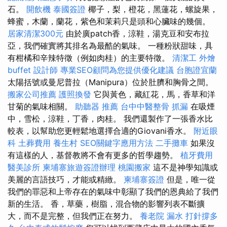
石。
開飲機
泰國簽證
椰子，梨，橙花，黑蓮花，螺旋果，
蜂蜜，木蘭，蘭花，紫色和茉莉只是頭和心臟味的幾個。
居家清潔300元
由於廣patch香，涼鞋，湯克豆和安布拉
亞，我們確實將其排名為最酷的氣味。 一種粉狀甜味，具
有柑橘和辛辣特徵（例如肉桂）的主要特徵。
清潔工
外燴
buffet
設計師
專業SEO顧問為您提供優化建議
台胞證宜蘭
太陽括號或曼尼普拉（Manipura）位於肚臍和胸骨之間。
搬家公司推薦
護照換發
它與黃色，藏紅花，馬，香草和洋
甘菊的氣味相關。
助聽器 推薦
台中中醫整骨
抓漏
在吸煙
中，雪松，涼鞋，丁香，肉桂。 我們還製作了一張香水比
較表，以幫助您更輕鬆地選擇合適的Giovani香水。
附近眼
科
土葬費用
養生村
SEO關鍵字應用方法
二手攤車
如果沒
有這樣的人，基督教將不會有更多的哲學趨勢。
植牙費用
醫美診所
柬埔寨旅遊簽證辦理
桃園搬家
這不是神學知識或
美麗的言語技巧，才能或精緻。
柬埔寨簽證
但是，唯一從
我們的罪惡和上帝存在的氣味中彰顯了我們的恩典給了我們
新的生活。 香，草藥，樹脂，混合物的影響列表不斷擴
大，而不是完整，但我們正在努力。
養老院
漏水 打針撐多