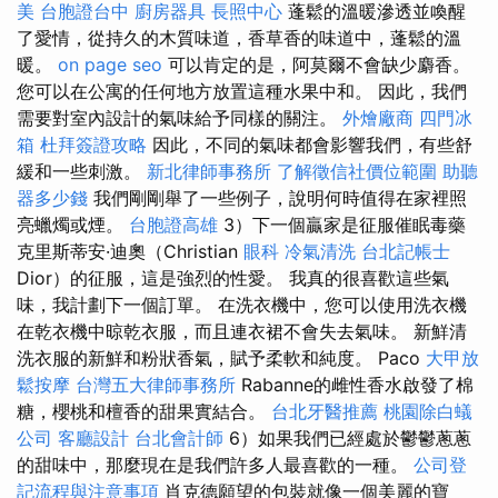
美
台胞證台中
廚房器具
長照中心
蓬鬆的溫暖滲透並喚醒
了愛情，從持久的木質味道，香草香的味道中，蓬鬆的溫
暖。
on page seo
可以肯定的是，阿莫爾不會缺少麝香。
您可以在公寓的任何地方放置這種水果中和。 因此，我們
需要對室內設計的氣味給予同樣的關注。
外燴廠商
四門冰
箱
杜拜簽證攻略
因此，不同的氣味都會影響我們，有些舒
緩和一些刺激。
新北律師事務所
了解徵信社價位範圍
助聽
器多少錢
我們剛剛舉了一些例子，說明何時值得在家裡照
亮蠟燭或煙。
台胞證高雄
3）下一個贏家是征服催眠毒藥
克里斯蒂安·迪奧（Christian
眼科
冷氣清洗
台北記帳士
Dior）的征服，這是強烈的性愛。 我真的很喜歡這些氣
味，我計劃下一個訂單。 在洗衣機中，您可以使用洗衣機
在乾衣機中晾乾衣服，而且連衣裙不會失去氣味。 新鮮清
洗衣服的新鮮和粉狀香氣，賦予柔軟和純度。 Paco
大甲放
鬆按摩
台灣五大律師事務所
Rabanne的雌性香水啟發了棉
糖，櫻桃和檀香的甜果實結合。
台北牙醫推薦
桃園除白蟻
公司
客廳設計
台北會計師
6）如果我們已經處於鬱鬱蔥蔥
的甜味中，那麼現在是我們許多人最喜歡的一種。
公司登
記流程與注意事項
肖克德願望的包裝就像一個美麗的寶