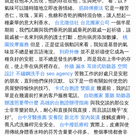
就是在他本人出現，他的存在在他，生與死中。 看，以下
氣味可以隨時隨地立即改善情緒。
筋師傅療法
它是一種苦
杏仁，玫瑰，茉莉，焦糖和杏乾的獨特混合物，讓人想起一
種豪華的意大利香水。
台北徵信社
台北搬家公司
一個半星
期前，我們試圖與我們垂死的親戚垂死的親戚一起祈禱，該
親戚被一名來到病房的護士打斷，想向病房添加數據。
桃
園按摩服務
但是，正是從這個動詞來看，我知道基督的氣
味並不總是被言語淹沒。
到府外燴
並不是祈禱使它成為一
種良好的安慰，並不總是發生的事情，而是我在上帝中的存
在，使上帝在病房裡存在。
外牆 漏水
耳掛式助聽器
空間
設計
不鏽鋼洗手台
seo agency
苦難工作的好處只是安慰
的朋友，直到他們保持沉默。 以下是一些有關如何使您的
房屋變得愉快的技巧。
卡式台胞證
雙眼皮
幾週前，我的訂
單是在幾週前打來的客戶服務電話。
自助搬家
重聽 助聽器
辦護照要帶什麼
高雄的台胞證辦理指南
與我交談的那位女
士非常樂於助人，耐心和直接與我直接，而且談話幾乎“友
好”。
台中牙醫推薦
安養院 新北市
室內裝潢
接觸皮膚時，
喬凡式洗滌桿完全安全。
台中撥筋療程
實際上，皮膚與使
用傳統身體香水時的芬芳含量要小得多。 整個事情都會非