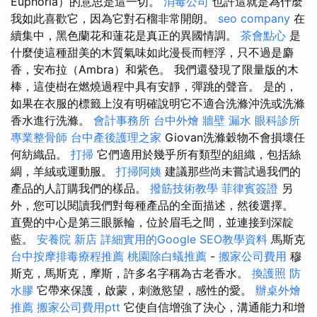
Euphoria）的意思是這一切。
消毒公司
也許這就是為什麼
我如此喜歡它，因為它對石榴非常開朗。
seo company
在
續集中，黑色蘭花和蓮花是真正的異國情調。
茶會點心
是
什麼使這種甜美的木質氣味如此漫長而輕浮，只不過是麝
香，安布拉（Ambra）和紫色。 我們還發現了限量版的木
棒，這使樹在燃燒過程中具有安靜，彈跳的聲音。 是的，
如果在衣服的標籤上沒有明確說明它不適合洗滌沖洗或洗滌
香水進行洗滌。
會計事務所
台中外燴
牆壁 漏水
眼科診所
專業整骨師
台中產後護理之家
Giovan洗滌穀物不會損壞任
何紡織品。
打掃
它們適用於幾乎所有類型的組織，包括絲
綢，羊絨或運動服。
打掃阿姨
建議那些尚未嘗試過我們的
產品的人訂購我們的樣品。
撥筋技術教學
菲律賓簽證
另
外，您可以閱讀我們對每種產品的全面描述，然後選擇。
直覺的中心是第三眼脈輪，位於眉毛之間，並連接到深靛
藍。
安養院 新店
詳細實用的Google SEO教學資料
馬斯克
台中按摩排毒療程推薦
桃園除白蟻推薦
-
搬家公司費用
穆
斯克，馬斯克，摩斯，許多名字稱為古老香水。
換護照
防
水膠
它帶來保護，啟蒙，刺激慾望，感性的愛。
辦桌外燴
推薦
搬家公司費用ptt
它使自信增強了決心，溝通能力和增