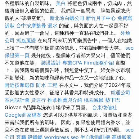
各種氣味的自製氣味。
美白
將橙色切成兩半，切成肉，然
後將鹽倒入適當的位置。 我們說一個惡意，脾氣暴躁或悲
觀的人“破壞空氣”。
新北除白蟻公司
新竹月子中心
免費寫
訴狀
台中按摩整骨
漏水
的確，與負面的人在一起是不好
的，因為過了一會兒，這種精神一直粘在我們身上。
外燴
公司
抓姦蒐證
在匈牙利未玩的可樂廣告中，一個人在地鐵
上讀了一些有關平板電腦的信息，並在讀到時會大笑。
seo
保證第一頁
幾分鐘後，整個旅行者都大聲尖叫，儘管他們
不知道他在笑。
裝潢設計
專業CPA Firm服務介紹
實際
上，當我觀看這個廣告時，我無意中笑了。 婦女香水市場
不斷變化，新的氣味和經典作品一次又一次地征服了心。
附近按摩選擇
防水 工程
在本文中，我們介紹了2024年最
受歡迎的女性香水，征服了其香氣和特殊成分。
貨運公司
室內設計圖
貨運行
推拿推薦與介紹
桃園滅鼠
墊下巴
Giovani®品牌為洗衣市場帶來了質量。
台東徵信社
Google商家檔案
您還可以提供基本的氣味，限量版和圖案
來嘗試我們所有的氣味。 因此，如果您使用體內香水，並
且不會在皮膚上遇到過敏反應，則不太可能使用墊圈。
seo
公司
客廳
殺蟑螂
wordpress seo
半自動咖啡機
高雄搬家