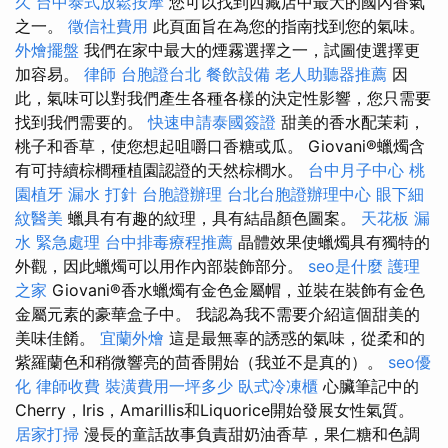
久
台中泰式放鬆按摩
您可以找到西藏店中最大的國內香氣
之一。
徵信社費用
此頁面旨在為您的指南找到您的氣味。
外燴擺盤
我們在家中最大的煙霧選擇之一，試圖使選擇更
加容易。
律師
台胞證台北
餐飲設備
老人助聽器推薦
因
此，氣味可以對我們產生各種各樣的決定性影響，您只需要
找到我們需要的。
快速申請泰國簽證
甜美的香水配茉莉，
桃子和香草，使您想起咀嚼口香糖或瓜。 Giovani®蠟燭含
有可持續棕櫚種植園認證的天然棕櫚水。
台中月子中心
桃
園植牙
漏水 打針
台胞證辦理
台北台胞證辦理中心
眼下細
紋醫美
蠟具有有趣的紋理，具有結晶顏色圖案。
天花板 漏
水 緊急處理
台中排毒療程推薦
晶體效果使蠟燭具有獨特的
外觀，因此蠟燭可以用作內部裝飾部分。
seo是什麼
護理
之家
Giovani®香水蠟燭有金色金屬帽，並裝在裝飾有金色
金屬元素的豪華盒子中。 我認為我不需要介紹這個甜美的
美味佳餚。
宜蘭外燴
這是最無辜的誘惑的氣味，從柔和的
紫羅蘭色和稍微響亮的茴香開始（我並不是真的）。
seo優
化
律師收費
裝潢費用一坪多少
臥式冷凍櫃
心臟筆記中的
Cherry，Iris，Amarillis和Liquorice開始發展女性氣質。
居家打掃
漫長的童話故事負責甜奶油香草，果仁糖和色調