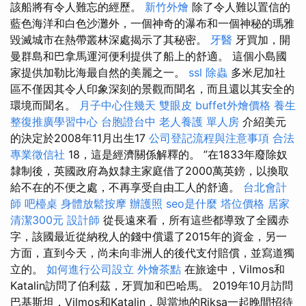
該船將有令人難忘的經歷。
新竹外燴
除了令人難以置信的
藍色海洋和白色沙灘外，一個神奇的瀑布和一個神秘的瑪雅
毀滅城市在熱帶叢林深處揭示了其秘密。
牙醫
牙買加，開
曼群島和巴拿馬運河便利提供了船上的舒適。 這個小島國
家提供加勒比海最自然的美麗之一。
ssl
除蟲
多米尼加社
區不僅因其令人印象深刻的景觀而聞名，而且還以其安全的
環境而聞名。
月子中心住幾天
雙眼皮
buffet外燴價格
養生
整復推廣學習中心
台胞證台中
老人養護 單人房
介紹美元
的決定於2008年11月出生17
公司登記流程與注意事項
合法
專業徵信社
18，這是經濟關係解釋的。 ”在1833年廢除奴
隸制後，英國政府為奴隸主家庭借了2000萬英鎊，以換取
給不在的不便之處，不再享受自由工人的舒適。
台北會計
師
吧檯桌
身體放鬆按摩
辦護照
seo是什麼
塔位價格
居家
清潔300元
設計師
從長遠來看，所有這些都導致了全國赤
字，該國最近從納稅人的錢中償還了2015年的資金，另一
方面，直到今天，尚未向非洲人的後代支付賠償，並寫道獨
立的。
如何進行公司設立
外燴茶點
在旅途中，Vilmos和
Katalin訪問了伯利茲，牙買加和巴哈馬。 2019年10月訪問
巴基斯坦，Vilmos和Katalin，與當地的Riksa一起晚間招待