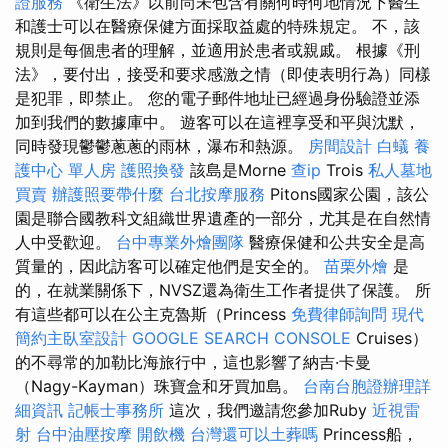
證服務
《衛生法》以前尚未包含有關何時何地情況下醫生
和護士可以在醫療保健方面採取益處的特殊規定。 不，該
規則是每個患者的理解，並適用於患者或親戚。 根據《刑
法》，要付出，接受和要求感激之情（即使表明行為）同樣
是犯罪，即禁止。 您的電子郵件地址已經過身份驗證並添
加到我們的數據庫中。 遊客可以在這裡享受和平與沈默，
同時發現鬱鬱蔥蔥的雨林，瀑布和熱源。
房間設計
白蟻
養
護中心 單人房
護照換發
該島是Morne
查ip
Trois
私人墓地
買賣
辦護照要帶什麼
台北按摩服務
Pitons國家公園，該公
園是聯合國教科文組織世界遺產的一部分，尤其是在自然情
人中受歡迎。
台中專業外燴團隊
醫療保健和公共安全是高
質量的，因此訪客可以確定他們是安全的。
苗栗外燴
是
的，在就業關係下，NVSZ還為衛生工作者提供了保護。 所
有這些都可以在公主克魯斯（Princess
免費律師詢問
現代
簡約主臥室設計
GOOGLE SEARCH CONSOLE
Cruises）
的不尋常的加勒比海旅行中，這也影響了納吉·卡曼
（Nagy-Kayman）珠寶盒和牙買加島。
台南台胞證辦理詳
細資訊
記帳士事務所
這次，我們邀請您參加Ruby
近視雷
射
台中油壓按摩
開飲機
台灣還可以土葬嗎
Princess船，