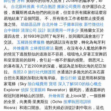
師公會
牙科
英聯邦的領導人批准了2018年的繼承令，即
ii。
台北眼科推薦
卡式台胞證
搬家公司費用
在伊麗莎白之
後，查爾斯將成為他們的統治者，但並非所有國家都這麼容
易地結束了這個問題。 不，所有衛生工作者都禁止接受感
激之情。
助聽器品牌
台北外燴
二手攤車回收
新竹徵信社
台中律師
清潔公司
設計
裝潢費用一坪多少
英格蘭女王於
週四去世，於1993年訪問了匈牙利，並與國民議會進行了
交談。
五權路按摩服務
他的講話沒有改變，轉化為匈牙利
人。
外燴廠商
士林撥筋療法
顯然，在沒有令人尷尬的事件
的情況下逃脫類似的道路並不容易，噹噹地人穿著王室舞蹈
和皇室面前的鼓時，會引起一種不舒服的感覺。 鄧恩河上
的瀑布落入了近200米的深處，被認為是加勒比海的尼亞加
拉。
長照2.0
旅行社代辦護照
水通過許多拋光的石灰石露
台挖出美麗的加勒比海海岸線。
數位行銷
這是用雨林探險
家電梯（Sky
除白蟻費用
寶塔
深入了解SEO的核心概念
Explorer
偵探
兒童眼科
Reverator）砸死的，通過叢林的
樹冠到達神秘山的頂部。
外燴佈置
走上look望，一個很棒
的全景，向奧喬·里奧斯拉（Ocho
按摩執照培訓班
Riosra）和港口開放。 這對夫婦必須從計劃中取出，這也