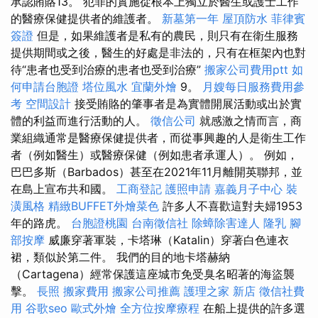
承認賄賂13。 犯罪的實施從根本上獨立於醫生或護士工作
的醫療保健提供者的維護者。
新墓第一年
屋頂防水
菲律賓
簽證
但是，如果維護者是私有的農民，則只有在衛生服務
提供期間或之後，醫生的好處是非法的，只有在框架內也對
待“患者也受到治療的患者也受到治療”
搬家公司費用ptt
如
何申請台胞證
塔位風水
宜蘭外燴
9。
月嫂每日服務費用參
考
空間設計
接受賄賂的肇事者是為實體開展活動或出於實
體的利益而進行活動的人。
徵信公司
就感激之情而言，商
業組織通常是醫療保健提供者，而從事興趣的人是衛生工作
者（例如醫生）或醫療保健（例如患者承運人）。 例如，
巴巴多斯（Barbados）甚至在2021年11月離開英聯邦，並
在島上宣布共和國。
工商登記
護照申請
嘉義月子中心
裝
潢風格
精緻BUFFET外燴菜色
許多人不喜歡這對夫婦1953
年的路虎。
台胞證桃園
台南徵信社
除蟑除害達人
隆乳
腳
部按摩
威廉穿著軍裝，卡塔琳（Katalin）穿著白色連衣
裙，類似於第二件。 我們的目的地卡塔赫納
（Cartagena）經常保護這座城市免受臭名昭著的海盜襲
擊。
長照
搬家費用
搬家公司推薦
護理之家 新店
徵信社費
用
谷歌seo
歐式外燴
全方位按摩療程
在船上提供的許多選