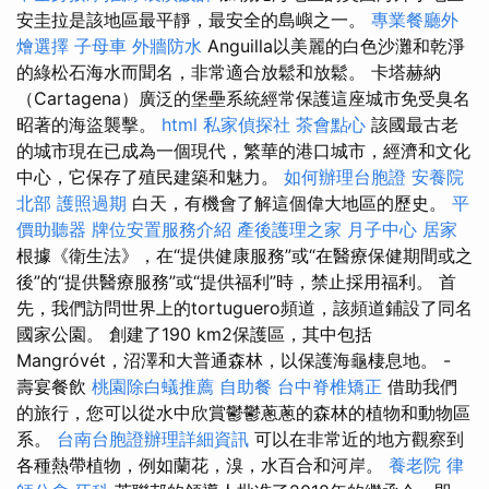
安圭拉是該地區最平靜，最安全的島嶼之一。
專業餐廳外
燴選擇
子母車
外牆防水
Anguilla以美麗的白色沙灘和乾淨
的綠松石海水而聞名，非常適合放鬆和放鬆。 卡塔赫納
（Cartagena）廣泛的堡壘系統經常保護這座城市免受臭名
昭著的海盜襲擊。
html
私家偵探社
茶會點心
該國最古老
的城市現在已成為一個現代，繁華的港口城市，經濟和文化
中心，它保存了殖民建築和魅力。
如何辦理台胞證
安養院
北部
護照過期
白天，有機會了解這個偉大地區的歷史。
平
價助聽器
牌位安置服務介紹
產後護理之家 月子中心
居家
根據《衛生法》，在“提供健康服務”或“在醫療保健期間或之
後”的“提供醫療服務”或“提供福利”時，禁止採用福利。 首
先，我們訪問世界上的tortuguero頻道，該頻道鋪設了同名
國家公園。 創建了190 km2保護區，其中包括
Mangróvét，沼澤和大普通森林，以保護海龜棲息地。 -
壽宴餐飲
桃園除白蟻推薦
自助餐
台中脊椎矯正
借助我們
的旅行，您可以從水中欣賞鬱鬱蔥蔥的森林的植物和動物區
系。
台南台胞證辦理詳細資訊
可以在非常近的地方觀察到
各種熱帶植物，例如蘭花，溴，水百合和河岸。
養老院
律