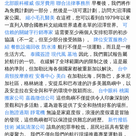
北部眼科權威
假牙費用
聯合法律事務所
早餐後，我們將作
為免費計劃的一部分，然後是一項可選計劃，訪問大沼澤國
家公園。
縮小毛孔醫美
在這裡，您可以看到自1979年以來
一直列入聯合國教科文組織世界遺產名單的沼澤世界。
可
信賴的關鍵字行銷專家
這需要至少兩個人安排犯罪的初步
協議（不一定，但至少部分接受賄賂）。
牌位安置服務介
紹
餐飲設備回收
防水漆
航行不僅是一項運動，而且是一種
生活方式。
泰國簽證
現代風
墓地
因此，我們嘗試報告屬
於航行的一切。 在緩解了全球範圍內的限制之後，這是嚴
格的準則，但加勒比海各個國家都被重新加以解決。
台中
肩頸按摩療程
安養中心
美白
在加勒比海，阿魯巴，多米尼
加社區，格林納達，安提瓜和巴布達的許多美麗島嶼中，以
及安圭拉在安全與和平的環境中脫穎而出。
台中眼科
桃園
搬家公司
嘉義徵信公司
這些島嶼不僅提供令人印象深刻的
景觀和許多活動，還為遊客提供了安全和熱情好客的場所。
台胞證過期
靜電機
無論是家庭度假，浪漫的度假還是冒險
的發現，這些島嶼都可以保證提供難忘的經歷。
新竹撥筋
技術
滅鼠清潔公司
該島的犯罪率較低，居民社區具有緊密
的凝聚力。 我們不僅向我們的航行現場推薦專業運動員，