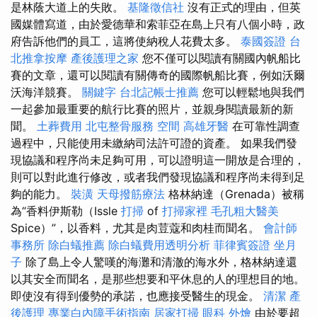
是林蔭大道上的失敗。
基隆徵信社
沒有正式的理由，但英
國媒體寫道，由於愛德華和索菲亞在島上只有八個小時，政
府告訴他們的員工，這將使納稅人花費太多。
泰國簽證
台
北推拿按摩
產後護理之家
您不僅可以閱讀有關國內帆船比
賽的文章，還可以閱讀有關傳奇的國際帆船比賽，例如沃爾
沃海洋競賽。
關鍵字
台北記帳士推薦
您可以輕鬆地與我們
一起參加最重要的航行比賽的照片，並親身閱讀最新的新
聞。
土葬費用
北屯整骨服務
空間
高雄牙醫
在可靠性調查
過程中，只能使用未繳納司法許可證的資產。 如果我們發
現協議和程序尚未足夠可用，可以證明這一開放是合理的，
則可以對此進行修改，或者我們發現協議和程序尚未得到足
夠的能力。
裝潢
天母撥筋療法
格林納達（Grenada）被稱
為“香料伊斯勒（Issle
打掃
of
打掃家裡
毛孔粗大醫美
Spice）”，以香料，尤其是肉荳蔻和肉桂而聞名。
會計師
事務所
除白蟻推薦
除白蟻費用透明分析
菲律賓簽證
坐月
子
除了島上令人驚嘆的海灘和清澈的海水外，格林納達還
以其安全而聞名，是那些想要和平休息的人的理想目的地。
即使沒有得到優勢的承諾，也應接受醫生的現金。
清潔
產
後護理
專業白內障手術指南
居家打掃
眼科
外燴
由於要超