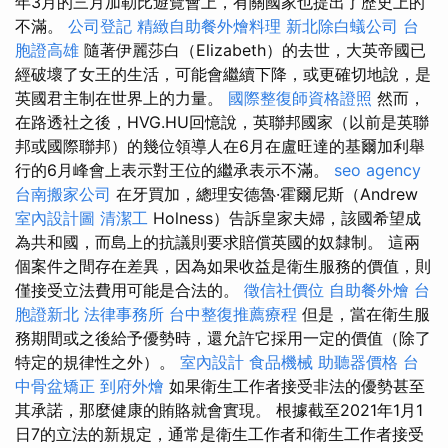
年3月的三月加勒比遊覽會上，有關國家也提出了歷史上的
不滿。
公司登記
精緻自助餐外燴料理
新北除白蟻公司
台
胞證高雄
隨著伊麗莎白（Elizabeth）的去世，大英帝國已
經破壞了女王的生活，可能會繼續下降，或更確切地說，是
英國君主制在世界上的力量。
國際整復師資格證照
然而，
在路透社之後，HVG.HU回憶說，英聯邦國家（以前是英聯
邦或國際聯邦）的幾位領導人在6月在盧旺達的基爾加利舉
行的6月峰會上表示對王位的繼承表示不滿。
seo agency
台南搬家公司
在牙買加，總理安德魯·霍爾尼斯（Andrew
室內設計圖
清潔工
Holness）告訴皇家夫婦，該國希望成
為共和國，而島上的抗議則要求賠償英國的奴隸制。 這兩
個案件之間存在差異，因為如果收益是衛生服務的價值，則
僅接受立法費用可能是合法的。
徵信社價位
自助餐外燴
台
胞證新北
法律事務所
台中整復推薦療程
但是，當在衛生服
務期間或之後給予優勢時，還允許它採用一定的價值（除了
特定的規律性之外）。
室內設計
食品機械
助聽器價格
台
中骨盆矯正
到府外燴
如果衛生工作者接受非法的優勢甚至
其承諾，那麼健康的賄賂就會實現。 根據截至2021年1月1
日7的立法的新規定，通常是衛生工作者和衛生工作者接受