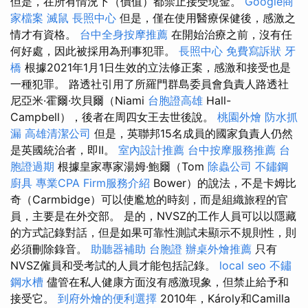
但是，在所有情況下（價值）都禁止接受現金。
Google商
家檔案
滅鼠
長照中心
但是，僅在使用醫療保健後，感激之
情才有資格。
台中全身按摩推薦
在開始治療之前，沒有任
何好處，因此被採用為刑事犯罪。
長照中心
免費寫訴狀
牙
橋
根據2021年1月1日生效的立法修正案，感激和接受也是
一種犯罪。 路透社引用了所羅門群島委員會負責人路透社
尼亞米·霍爾·坎貝爾（Niami
台胞證高雄
Hall-
Campbell），後者在周四女王去世後說。
桃園外燴
防水抓
漏
高雄清潔公司
但是，英聯邦15名成員的國家負責人仍然
是英國統治者，即II。
室內設計推薦
台中按摩服務推薦
台
胞證過期
根據皇家專家湯姆·鮑爾（Tom
除蟲公司
不鏽鋼
廚具
專業CPA Firm服務介紹
Bower）的說法，不是卡姆比
奇（Carmbidge）可以使尷尬的時刻，而是組織旅程的官
員，主要是在外交部。 是的，NVSZ的工作人員可以以隱藏
的方式記錄對話，但是如果可靠性測試未顯示不規則性，則
必須刪除錄音。
助聽器補助
台胞證
辦桌外燴推薦
只有
NVSZ僱員和受考試的人員才能包括記錄。
local seo
不鏽
鋼水槽
儘管在私人健康方面沒有感激現象，但禁止給予和
接受它。
到府外燴的便利選擇
2010年，Károly和Camilla