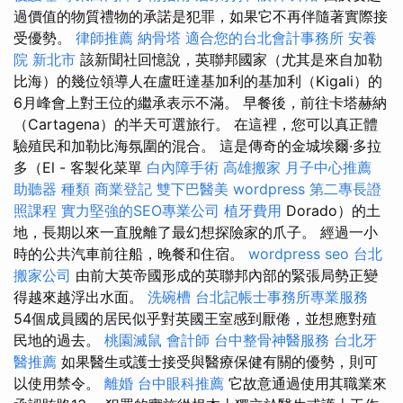
過價值的物質禮物的承諾是犯罪，如果它不再伴隨著實際接
受優勢。
律師推薦
納骨塔
適合您的台北會計事務所
安養
院 新北市
該新聞社回憶說，英聯邦國家（尤其是來自加勒
比海）的幾位領導人在盧旺達基加利的基加利（Kigali）的
6月峰會上對王位的繼承表示不滿。 早餐後，前往卡塔赫納
（Cartagena）的半天可選旅行。 在這裡，您可以真正體
驗殖民和加勒比海氛圍的混合。 這是傳奇的金城埃爾·多拉
多（El - 客製化菜單
白內障手術
高雄搬家
月子中心推薦
助聽器 種類
商業登記
雙下巴醫美
wordpress
第二專長證
照課程
實力堅強的SEO專業公司
植牙費用
Dorado）的土
地，長期以來一直脫離了最幻想探險家的爪子。 經過一小
時的公共汽車前往船，晚餐和住宿。
wordpress seo
台北
搬家公司
由前大英帝國形成的英聯邦內部的緊張局勢正變
得越來越浮出水面。
洗碗槽
台北記帳士事務所專業服務
54個成員國的居民似乎對英國王室感到厭倦，並想應對殖
民地的過去。
桃園滅鼠
會計師
台中整骨神醫服務
台北牙
醫推薦
如果醫生或護士接受與醫療保健有關的優勢，則可
以使用禁令。
離婚
台中眼科推薦
它故意通過使用其職業來