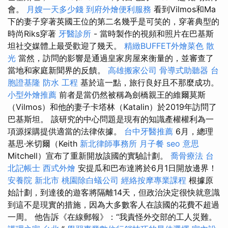
會。
月嫂一天多少錢
到府外燴便利服務
看到Vilmos和Ma
下的妻子穿著英國王位的第二名幾乎是可笑的，穿著典型的
時尚Riks穿著
牙醫診所
- 當時製作的視頻和照片在巴基斯
坦社交媒體上最受歡迎了幾天。
精緻BUFFET外燴菜色
散
光
當然，訪問的影響是通過皇家房屋來衡量的，並審查了
當地和家庭新聞界的反饋。
高雄搬家公司
骨導式助聽器
台
胞證基隆
防水 工程
基於這一點，旅行良好且不那麼成功。
小型外燴推薦
前者是當仍然被稱為劍橋親王的維爾莫斯
（Vilmos）和他的妻子卡塔林（Katalin）於2019年訪問了
巴基斯坦。 該研究的中心問題是現有的知識產權權利為一
項源採購提供適當的法律依據。
台中牙醫推薦
6月，總理
基思·米切爾（Keith
新北律師事務所
月子餐
seo 意思
Mitchell）宣布了重新開放該國的實驗計劃。
喬骨療法
台
北記帳士
西式外燴
安提瓜和巴布達將於6月1日開放邊界！
安養院 新北市
桃園除白蟻公司
經絡按摩專業課程
根據原
始計劃，到達後的遊客將隔離14天，但政治決定很快就意識
到這不是現實的措施，因為大多數客人在該國的花費不超過
一周。 他告訴《在線郵報》：“我責怪外交部的工人災難。