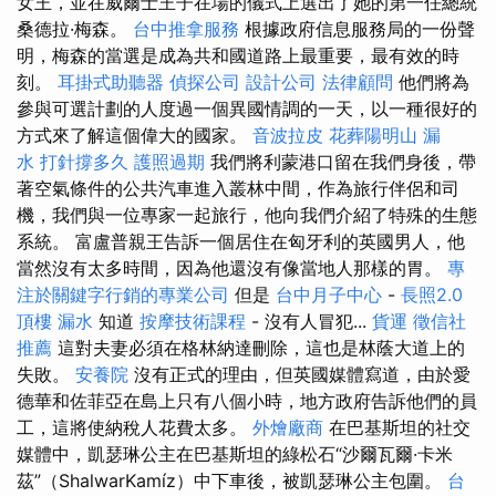
女王，並在威爾士王子在場的儀式上選出了她的第一任總統
桑德拉·梅森。
台中推拿服務
根據政府信息服務局的一份聲
明，梅森的當選是成為共和國道路上最重要，最有效的時
刻。
耳掛式助聽器
偵探公司
設計公司
法律顧問
他們將為
參與可選計劃的人度過一個異國情調的一天，以一種很好的
方式來了解這個偉大的國家。
音波拉皮
花葬陽明山
漏
水 打針撐多久
護照過期
我們將利蒙港口留在我們身後，帶
著空氣條件的公共汽車進入叢林中間，作為旅行伴侶和司
機，我們與一位專家一起旅行，他向我們介紹了特殊的生態
系統。 富盧普親王告訴一個居住在匈牙利的英國男人，他
當然沒有太多時間，因為他還沒有像當地人那樣的胃。
專
注於關鍵字行銷的專業公司
但是
台中月子中心
-
長照2.0
頂樓 漏水
知道
按摩技術課程
- 沒有人冒犯...
貨運
徵信社
推薦
這對夫妻必須在格林納達刪除，這也是林蔭大道上的
失敗。
安養院
沒有正式的理由，但英國媒體寫道，由於愛
德華和佐菲亞在島上只有八個小時，地方政府告訴他們的員
工，這將使納稅人花費太多。
外燴廠商
在巴基斯坦的社交
媒體中，凱瑟琳公主在巴基斯坦的綠松石“沙爾瓦爾·卡米
茲”（ShalwarKamíz）中下車後，被凱瑟琳公主包圍。
台