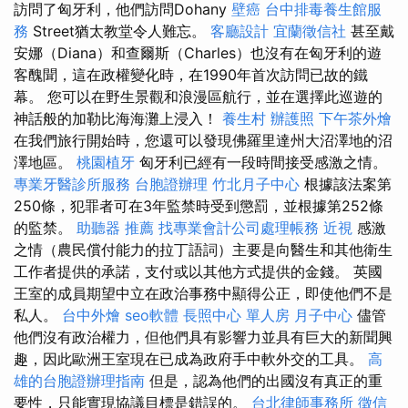
訪問了匈牙利，他們訪問Dohany
壁癌
台中排毒養生館服
務
Street猶太教堂令人難忘。
客廳設計
宜蘭徵信社
甚至戴
安娜（Diana）和查爾斯（Charles）也沒有在匈牙利的遊
客醜聞，這在政權變化時，在1990年首次訪問已故的鐵
幕。 您可以在野生景觀和浪漫區航行，並在選擇此巡遊的
神話般的加勒比海海灘上浸入！
養生村
辦護照
下午茶外燴
在我們旅行開始時，您還可以發現佛羅里達州大沼澤地的沼
澤地區。
桃園植牙
匈牙利已經有一段時間接受感激之情。
專業牙醫診所服務
台胞證辦理
竹北月子中心
根據該法案第
250條，犯罪者可在3年監禁時受到懲罰，並根據第252條
的監禁。
助聽器 推薦
找專業會計公司處理帳務
近視
感激
之情（農民償付能力的拉丁語詞）主要是向醫生和其他衛生
工作者提供的承諾，支付或以其他方式提供的金錢。 英國
王室的成員期望中立在政治事務中顯得公正，即使他們不是
私人。
台中外燴
seo軟體
長照中心 單人房
月子中心
儘管
他們沒有政治權力，但他們具有影響力並具有巨大的新聞興
趣，因此歐洲王室現在已成為政府手中軟外交的工具。
高
雄的台胞證辦理指南
但是，認為他們的出國沒有真正的重
要性，只能實現協議目標是錯誤的。
台北律師事務所
徵信