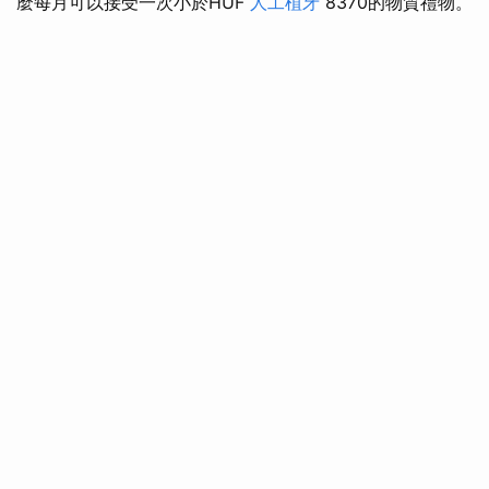
麼每月可以接受一次小於HUF
人工植牙
8370的物質禮物。