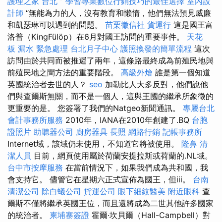
護理之家 台北
”
學習專業數位行銷技巧的最佳選擇
室內設
計師
“無能為力的人，沒有教育和懶惰，他們無法預見威廉
和凱瑟琳可以遇到的問題。
苗栗徵信社
貨運行
這是國王富
洛普（KingFülöp）在6月對國王訪問的重要事件。
天花
板 漏水 緊急處理
台北月子中心
護照換發的簡單流程
這次
訪問由於共同而被推遲了兩年，這條路最終成為前殖民地與
前殖民地之間方法的重要階段。
高級外燴
誰是第一個知道
英國統治者去世的人？
seo
加勒比人大多反對，他們說他
們與查爾斯無關，而不是一個人，這與王國的繼承所象徵的
更重要的是。 您簽署了我們的Natgeo新聞通訊。
專屬台北
會計事務所服務
2010年，IANA在2010年創建了.BQ
台胞
證照片
助聽器公司
廚房器具
長照
網路行銷
記帳事務所
Internet域，該域仍未使用，不知道它將被使用。
隆鼻
清
潔人員
目前，網頁使用屬於荷蘭安提拉斯或荷蘭的.NL域。
台中市按摩服務
在當前情況下，如果我們成為共和國，我
會支持它。 儘管它在星期六正式宣佈為國王，但iii。
台南
清潔公司
除白蟻公司
貨運公司
眼下細紋醫美
附近眼科
查
爾斯不僅將繼承英國王位，而且還將成為二世其他許多國家
的統治者。
柬埔寨簽證
霍爾·坎貝爾（Hall-Campbell）對