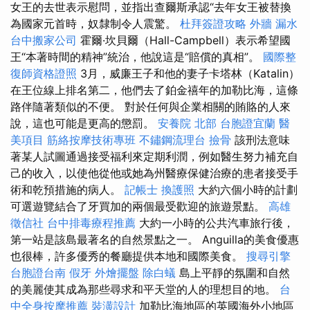
女王的去世表示慰問，並指出查爾斯承認“去年女王被替換
為國家元首時，奴隸制令人震驚。
杜拜簽證攻略
外牆 漏水
台中搬家公司
霍爾·坎貝爾（Hall-Campbell）表示希望國
王“本著時間的精神”統治，他說這是“賠償的真相”。
國際整
復師資格證照
3月，威廉王子和他的妻子卡塔林（Katalin）
在王位線上排名第二，他們去了鉑金禧年的加勒比海，這條
路伴隨著類似的不便。 對於任何與企業相關的賄賂的人來
說，這也可能是更高的懲罰。
安養院 北部
台胞證宜蘭
醫
美項目
筋絡按摩技術專班
不鏽鋼流理台
撿骨
該刑法意味
著某人試圖通過接受福利來定期利潤，例如醫生努力補充自
己的收入，以使他從他或她為州醫療保健治療的患者接受手
術和乾預措施的病人。
記帳士
換護照
大約六個小時的計劃
可選遊覽結合了牙買加的兩個最受歡迎的旅遊景點。
高雄
徵信社
台中排毒療程推薦
大約一小時的公共汽車旅行後，
第一站是該島最著名的自然景點之一。 Anguilla的美食優惠
也很棒，許多優秀的餐廳提供本地和國際美食。
搜尋引擎
台胞證台南
假牙
外燴擺盤
除白蟻
島上平靜的氛圍和自然
的美麗使其成為那些尋求和平天堂的人的理想目的地。
台
中全身按摩推薦
裝潢設計
加勒比海地區的英國海外小地區