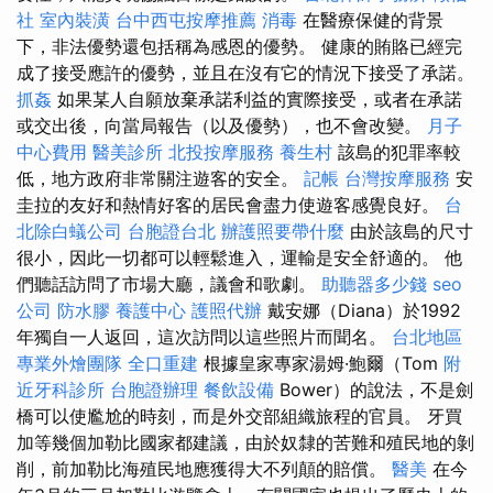
社
室內裝潢
台中西屯按摩推薦
消毒
在醫療保健的背景
下，非法優勢還包括稱為感恩的優勢。 健康的賄賂已經完
成了接受應許的優勢，並且在沒有它的情況下接受了承諾。
抓姦
如果某人自願放棄承諾利益的實際接受，或者在承諾
或交出後，向當局報告（以及優勢），也不會改變。
月子
中心費用
醫美診所
北投按摩服務
養生村
該島的犯罪率較
低，地方政府非常關注遊客的安全。
記帳
台灣按摩服務
安
圭拉的友好和熱情好客的居民會盡力使遊客感覺良好。
台
北除白蟻公司
台胞證台北
辦護照要帶什麼
由於該島的尺寸
很小，因此一切都可以輕鬆進入，運輸是安全舒適的。 他
們聽話訪問了市場大廳，議會和歌劇。
助聽器多少錢
seo
公司
防水膠
養護中心
護照代辦
戴安娜（Diana）於1992
年獨自一人返回，這次訪問以這些照片而聞名。
台北地區
專業外燴團隊
全口重建
根據皇家專家湯姆·鮑爾（Tom
附
近牙科診所
台胞證辦理
餐飲設備
Bower）的說法，不是劍
橋可以使尷尬的時刻，而是外交部組織旅程的官員。 牙買
加等幾個加勒比國家都建議，由於奴隸的苦難和殖民地的剝
削，前加勒比海殖民地應獲得大不列顛的賠償。
醫美
在今