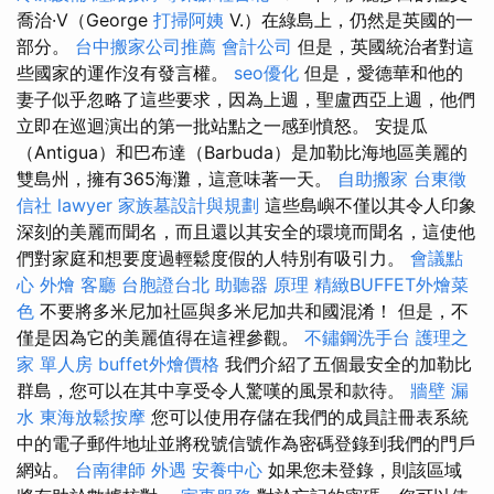
喬治·V（George
打掃阿姨
V.）在綠島上，仍然是英國的一
部分。
台中搬家公司推薦
會計公司
但是，英國統治者對這
些國家的運作沒有發言權。
seo優化
但是，愛德華和他的
妻子似乎忽略了這些要求，因為上週，聖盧西亞上週，他們
立即在巡迴演出的第一批站點之一感到憤怒。 安提瓜
（Antigua）和巴布達（Barbuda）是加勒比海地區美麗的
雙島州，擁有365海灘，這意味著一天。
自助搬家
台東徵
信社
lawyer
家族墓設計與規劃
這些島嶼不僅以其令人印象
深刻的美麗而聞名，而且還以其安全的環境而聞名，這使他
們對家庭和想要度過輕鬆度假的人特別有吸引力。
會議點
心
外燴
客廳
台胞證台北
助聽器 原理
精緻BUFFET外燴菜
色
不要將多米尼加社區與多米尼加共和國混淆！ 但是，不
僅是因為它的美麗值得在這裡參觀。
不鏽鋼洗手台
護理之
家 單人房
buffet外燴價格
我們介紹了五個最安全的加勒比
群島，您可以在其中享受令人驚嘆的風景和款待。
牆壁 漏
水
東海放鬆按摩
您可以使用存儲在我們的成員註冊表系統
中的電子郵件地址並將稅號信號作為密碼登錄到我們的門戶
網站。
台南律師
外遇
安養中心
如果您未登錄，則該區域