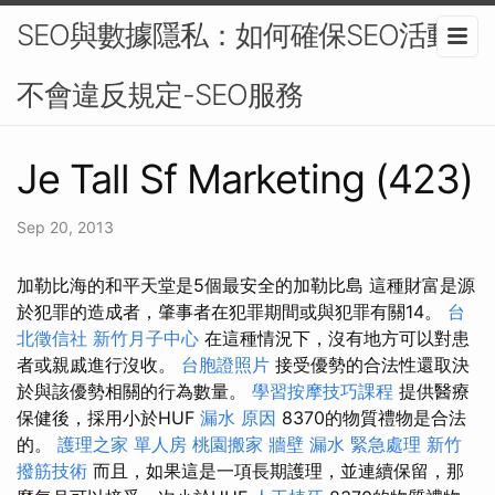
SEO與數據隱私：如何確保SEO活動
不會違反規定-SEO服務
Je Tall Sf Marketing (423)
Sep 20, 2013
加勒比海的和平天堂是5個最安全的加勒比島 這種財富是源
於犯罪的造成者，肇事者在犯罪期間或與犯罪有關14。
台
北徵信社
新竹月子中心
在這種情況下，沒有地方可以對患
者或親戚進行沒收。
台胞證照片
接受優勢的合法性還取決
於與該優勢相關的行為數量。
學習按摩技巧課程
提供醫療
保健後，採用小於HUF
漏水 原因
8370的物質禮物是合法
的。
護理之家 單人房
桃園搬家
牆壁 漏水 緊急處理
新竹
撥筋技術
而且，如果這是一項長期護理，並連續保留，那