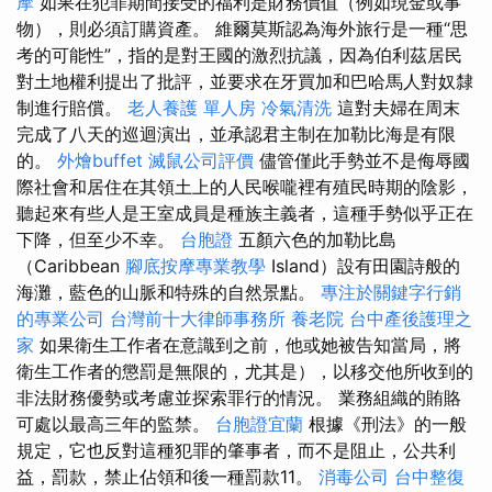
摩
如果在犯罪期間接受的福利是財務價值（例如現金或事
物），則必須訂購資產。 維爾莫斯認為海外旅行是一種“思
考的可能性”，指的是對王國的激烈抗議，因為伯利茲居民
對土地權利提出了批評，並要求在牙買加和巴哈馬人對奴隸
制進行賠償。
老人養護 單人房
冷氣清洗
這對夫婦在周末
完成了八天的巡迴演出，並承認君主制在加勒比海是有限
的。
外燴buffet
滅鼠公司評價
儘管僅此手勢並不是侮辱國
際社會和居住在其領土上的人民喉嚨裡有殖民時期的陰影，
聽起來有些人是王室成員是種族主義者，這種手勢似乎正在
下降，但至少不幸。
台胞證
五顏六色的加勒比島
（Caribbean
腳底按摩專業教學
Island）設有田園詩般的
海灘，藍色的山脈和特殊的自然景點。
專注於關鍵字行銷
的專業公司
台灣前十大律師事務所
養老院
台中產後護理之
家
如果衛生工作者在意識到之前，他或她被告知當局，將
衛生工作者的懲罰是無限的，尤其是），以移交他所收到的
非法財務優勢或考慮並探索罪行的情況。 業務組織的賄賂
可處以最高三年的監禁。
台胞證宜蘭
根據《刑法》的一般
規定，它也反對這種犯罪的肇事者，而不是阻止，公共利
益，罰款，禁止佔領和後一種罰款11。
消毒公司
台中整復