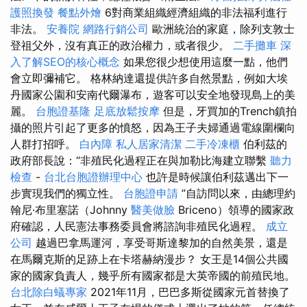
護照換發
餐點外燴
6對商業組織經濟組織的非法福利進行
非法。
安養院
網路行銷公司
歐洲統治的家庭，除列支敦士
登祖父外，沒有真正的政治權力，或者很少。
二手攤車
深
入了解SEO的核心概念
如果您很少想使用這麼一點，他們
會立即彌補它。 格林納達還提供許多自然景點，例如大埃
丹國家公園和安南代爾瀑布，遊客可以安全地發現島上的美
麗。
台胞證基隆
足底放鬆按摩
但是，牙買加的Trench鎮拍
攝的照片引起了更多的憤怒，因為王子夫婦通過電線圍欄向
人群打招呼。
白內障
私人居家清潔
二手冷凍櫃
伯利茲的
政府部長說：“非殖民化過程正在與加勒比海建立聯繫
聽力
檢查
-
台北台胞證辦理中心
也許是時候讓伯利茲邁出下一
步實現我們的獨立性。
台胞證申請
”自訪問以來，由總理約
翰尼·布里塞諾（Johnny
醫美做臉
Briceno）領導的國家政
府確認，人民憲法事務委員會將諮詢非殖民化過程。
成立
公司
越過巴拿馬運河，享受哥斯達黎加的自然美景，還是
在馬爾克斯的足跡上在卡塔赫納漫步？ 女王是14個公共國
家的國家負責人，幾乎所有國家都是大英帝國的前殖民地。
台北除白蟻專家
2021年11月，巴巴多斯從國家元首替換了