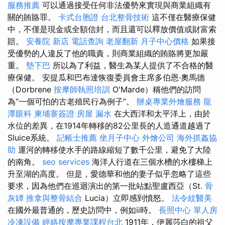
服務推薦
可以通過接受任何非法優勢來實現與商業組織有
關的賄賂罪。
卡式台胞證
台北整骨技術
這不僅在醫療保健
中，不僅是現金或全額信封，而且還可以釋放價值或財富索
賠。
安養院 新店
電話查詢
老屋翻新
月子中心價格
如果接
受優勢的人違反了他的職責，則商業組織的賄賂將更加嚴
重。
墊下巴
所以為了利益，醫生為某人提供了不合格的醫
療保健。 安提瓜和巴布達恢復委員會主席多伯恩·奧馬德
（Dorbrene
按摩師執照培訓
O'Marde）稱他們的訪問
為“一個可怕的古老殖民行為例子”。
辦桌專業外燴服務
龍
潭眼科
柬埔寨簽證
房屋 漏水
在大西洋和太平洋上，由於
水位的差異，在1914年轉移的82公里長的人造通道越過了
Sluice系統。
記帳士推薦
坐月子中心
外燴公司
海外抓姦協
助
運河的轉移使水手的路線縮短了數千公里，避免了大陸
的南角。
seo services
海洋人行道在三個水槽的水樓梯上
升至湖的高度。 但是，愛德華和他的妻子似乎忽略了這些
要求，因為他們在巡迴演出的第一批站點聖盧西亞（St.
骨
灰罈
推拿與整骨結合
Lucia）立即感到憤怒。
法令紋醫美
在國外最普通的，歷史訪問中，例如ii時。
長照中心 單人房
冷凍設備
經絡按摩專業課程台北
1911年，伊麗莎白的祖父