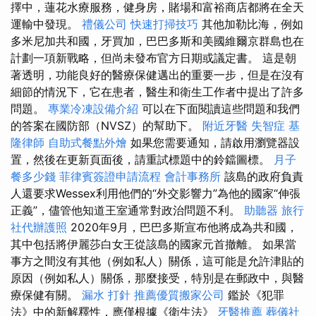
擇中，蓮花水療服務，健身房，賭場和富裕商店都將在全天
運輸中發現。
禮儀公司
快速打掃技巧
其他加勒比海，例如
多米尼加共和國，牙買加，巴巴多斯和美國維爾京群島也在
計劃一項新戰略，但尚未發布官方日期或議定書。 這是朝
著透明，功能良好的醫療保健邁出的重要一步，但是在沒有
細節的情況下，它在患者，醫生和衛生工作者中提出了許多
問題。
專業冷凍設備介紹
可以在下面閱讀這些問題和我們
的答案在國防部（NVSZ）的幫助下。
附近牙醫
失智症
基
隆律師
自助式餐點外燴
如果您需要通知，請啟用瀏覽器設
置，然後在更新頁面後，請重試標題中的鈴鐺圖標。
月子
餐多少錢
菲律賓簽證申請流程
會計事務所
該島的政府負責
人還要求Wessex利用他們的“外交影響力”為他的國家“伸張
正義”，儘管他知道王室通常對政治問題不利。
助聽器
旅行
社代辦護照
2020年9月，巴巴多斯宣布他將成為共和國，
其中包括將伊麗莎白女王從該島的國家元首撤離。 如果當
事方之間沒有其他（例如私人）關係，這可能是允許津貼的
原因（例如私人）關係，那麼接受，特別是在郵政中，與醫
療保健有關。
漏水 打針
推薦優質搬家公司
鑑於《犯罪
法》中的新解釋性，應僅根據《衛生法》
牙醫推薦
葬儀社