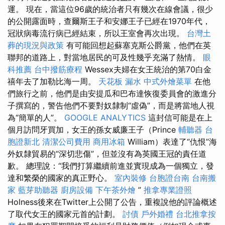
運。 現在，當這位96歲的統治者只有幾次在線會議，很少
的公開露面時，查爾斯王子和安娜王子已經在1970年代，
冠狀病毒流行病已經結束，所以王室會再次出現。
台灣土
葬的現況與政策
有可能回想起蘇塞克斯公爵黨，他們在英
聯邦的道路上，對當地居民的可及性幾乎充滿了熱情。
眼
科推薦
台中撥筋療程
Wessex夫婦在女王統治的第70白金
禧年去了加勒比海一周。
天花板 漏水
中式外燴菜單
在他
們旅行之前，他們是由安提瓜和巴布達恢復委員會的激進分
子撰寫的，警告他們不要對奴隸制“虛偽”，而是將當地人視
為“簡單的人”。
GOOGLE ANALYTICS
這封信可能是在上
個月訪問牙買加，女王的孫女威廉王子（Prince
輔聽器
台
胞證新北
清潔公司費用
商用冰箱
William）表達了“仇恨”海
外奴隸貿易的“深切悲傷”，但並沒有為英國王冠的責任道
歉。 總理說：“我們打算繼續前進並實現成為一個獨立，發
達和繁榮的國家的真正野心。
室內裝修
台胞證台南
台南搬
家
藍芽助聽器
廚房設備
下午茶外燴
”
推拿專業證照
Holness後來在Twitter上公開了公告，重複說他的評論概述
了取代女王的國家元首的計劃。
討債
戶外婚禮
台北推拿按