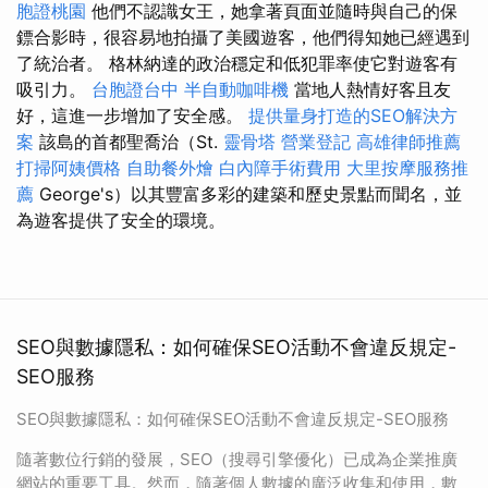
胞證桃園
他們不認識女王，她拿著頁面並隨時與自己的保
鏢合影時，很容易地拍攝了美國遊客，他們得知她已經遇到
了統治者。 格林納達的政治穩定和低犯罪率使它對遊客有
吸引力。
台胞證台中
半自動咖啡機
當地人熱情好客且友
好，這進一步增加了安全感。
提供量身打造的SEO解決方
案
該島的首都聖喬治（St.
靈骨塔
營業登記
高雄律師推薦
打掃阿姨價格
自助餐外燴
白內障手術費用
大里按摩服務推
薦
George's）以其豐富多彩的建築和歷史景點而聞名，並
為遊客提供了安全的環境。
SEO與數據隱私：如何確保SEO活動不會違反規定-
SEO服務
SEO與數據隱私：如何確保SEO活動不會違反規定-SEO服務
隨著數位行銷的發展，SEO（搜尋引擎優化）已成為企業推廣
網站的重要工具。然而，隨著個人數據的廣泛收集和使用，數