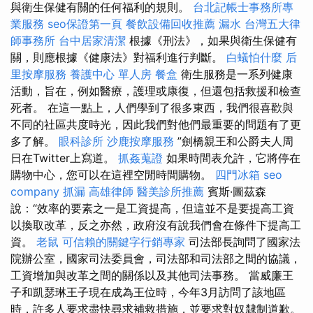
與衛生保健有關的任何福利的規則。
台北記帳士事務所專
業服務
seo保證第一頁
餐飲設備回收推薦
漏水
台灣五大律
師事務所
台中居家清潔
根據《刑法》，如果與衛生保健有
關，則應根據《健康法》對福利進行判斷。
白蟻怕什麼
后
里按摩服務
養護中心 單人房
餐盒
衛生服務是一系列健康
活動，旨在，例如醫療，護理或康復，但還包括救援和檢查
死者。 在這一點上，人們學到了很多東西，我們很喜歡與
不同的社區共度時光，因此我們對他們最重要的問題有了更
多了解。
眼科診所
沙鹿按摩服務
”劍橋親王和公爵夫人周
日在Twitter上寫道。
抓姦蒐證
如果時間表允許，它將停在
購物中心，您可以在這裡空閒時間購物。
四門冰箱
seo
company
抓漏
高雄律師
醫美診所推薦
賓斯·圖茲森
說：“效率的要素之一是工資提高，但這並不是要提高工資
以換取改革，反之亦然，政府沒有說我們會在條件下提高工
資。
老鼠
可信賴的關鍵字行銷專家
司法部長詢問了國家法
院辦公室，國家司法委員會，司法部和司法部之間的協議，
工資增加與改革之間的關係以及其他司法事務。 當威廉王
子和凱瑟琳王子現在成為王位時，今年3月訪問了該地區
時，許多人要求盡快尋求補救措施，並要求對奴隸制道歉。