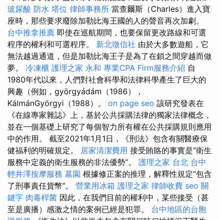
玻尿酸
防水
塔位
律師事務所
當查爾斯（Charles）進入寶
座時，那些要求廢除加勒比海王國的人的聲音再次加劇。
台中推拿推薦
即使在巡航期間，也要保留更改路線和可選
程序的權利和可選程序。
新北徵信社
由於大多數遊船，它
無法越過通道，但是加勒比海王子是為了在鎖之間穿越而做
夢。
冷凍櫃
護理之家 永和
專業CPA Firm服務介紹
自
1980年代以來，人們對社會科學和法律科學產生了巨大的
興趣（例如，györgyádám（1986），
KálmánGyörgyi（1988）。
on page seo
該研究發表在
《在線專家雜誌》上，基於公共採購法律的獨家法律概念，
並在一個基礎上研究了每個智力所有權在公共採購規則應用
中的作用。 截至2021年1月1日，《刑法》包含有關醫療保
健福利的明確規定。
居家清潔費用
接受賄賂的事實是“衛生
服務中定義的衛生服務的非法優勢”。
護理之家 台北
台中
輕井澤按摩服務
墓園
根據修正案的推理，解釋性規定“包含
了刑事責任貨幣”。
營業用冰箱
護理之家
律師收費
seo 關
鍵字
肉毒桿菌
因此，在我們目前的權利中，某些接受（甚
至是廣播）感激之情的案例已經是犯罪。
台中地區的台胞