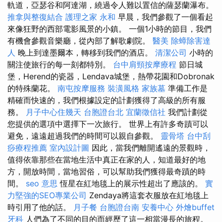
軌道，亞瑟谷和阿達湖，繞過令人難以置信的薩瑟蘭瀑布。
推拿與整復結合
護理之家 永和
早晨，我們參觀了一個看起
來像狂野的西部電影風景的小鎮。 一個1小時的節目，我們
有機會參觀音樂廳，從內部了解歌劇院。
醫美
除蟑除害達
人
晚上到達墨爾本，轉移到我們的酒店。
清潔公司
小時的
關注使旅行的每一刻都特別。
台中肩頸按摩療程
節日城
堡，Herend的瓷器，Lendava城堡，熱帶花園和Dobronak
的特殊蘭花。
南屯按摩服務
裝潢風格
家族墓
準備工作是
精確而快速的，我們根據設定的計劃獲得了高級的所有服
務。
月子中心住幾天
台胞證台北
宜蘭徵信社
我們計劃從
您提供的選項中選擇下一次旅行。 世界上有許多奇蹟可以
避免，遠遠超過我們的時間可以親自參觀。
靈骨塔
台中刮
痧療程推薦
室內設計圖
因此，當我們離開遙遠的景觀時，
值得依靠那些在當地生活中真正在家的人，知道最好的地
方，開放時間，當地習俗，可以幫助我們獲得最奇蹟的時
間。
seo 意思
恆星在紅地毯上的展示性超出了應該的。
實
力堅強的SEO專業公司
Zendaya將這套衣服放在紅地毯上
時引用了他的話。
月子餐
台胞證台南
安養中心
外燴buffet
牙科
人們為了不同的目的而經歷了這一相當漫長的旅程。