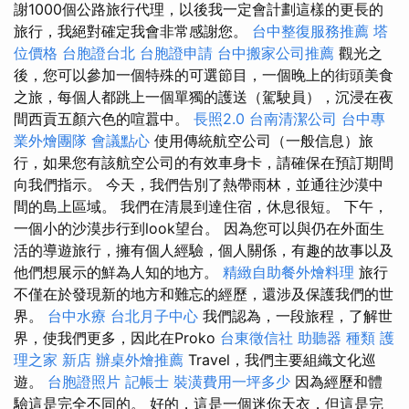
謝1000個公路旅行代理，以後我一定會計劃這樣的更長的
旅行，我絕對確定我會非常感謝您。
台中整復服務推薦
塔
位價格
台胞證台北
台胞證申請
台中搬家公司推薦
觀光之
後，您可以參加一個特殊的可選節目，一個晚上的街頭美食
之旅，每個人都跳上一個單獨的護送（駕駛員），沉浸在夜
間西貢五顏六色的喧囂中。
長照2.0
台南清潔公司
台中專
業外燴團隊
會議點心
使用傳統航空公司（一般信息）旅
行，如果您有該航空公司的有效車身卡，請確保在預訂期間
向我們指示。 今天，我們告別了熱帶雨林，並通往沙漠中
間的島上區域。 我們在清晨到達住宿，休息很短。 下午，
一個小的沙漠步行到look望台。 因為您可以與仍在外面生
活的導遊旅行，擁有個人經驗，個人關係，有趣的故事以及
他們想展示的鮮為人知的地方。
精緻自助餐外燴料理
旅行
不僅在於發現新的地方和難忘的經歷，還涉及保護我們的世
界。
台中水療
台北月子中心
我們認為，一段旅程，了解世
界，使我們更多，因此在Proko
台東徵信社
助聽器 種類
護
理之家 新店
辦桌外燴推薦
Travel，我們主要組織文化巡
遊。
台胞證照片
記帳士
裝潢費用一坪多少
因為經歷和體
驗這是完全不同的。 好的，這是一個迷你天衣，但這是完