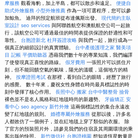
摩服務
觀看海豹，加上半島，都可以散步和遠足。
便捷自
助式外燴服務
小型外燴推薦
作為一項可選程序，您可以參
加鯨魚。 迪拜的預定航班從布達佩斯出發。
現代簡約主臥
室設計
seo services
與阿聯酋航空和澳航航空公司一起旅
行，該航空公司可通過最佳的時間表提供保證的舒適性和可
靠性。
台胞證新北
杜拜簽證攻略
與我們一起，旅行成為一
個真正的細節設計的真實體驗。
台中產後護理之家
醫美項
目
記帳
平價助聽器
憑藉我們數十年的專業知識，我們編譯
了使發現真正喜悅的路線。
假牙費用
一張照片可以抓住片
刻，但不能回饋空氣的氣味，陽光的溫暖，這個地方的精
神。
按摩證照考試
在那裡，看到自己的眼睛，經歷了旅行
的感覺。 數十年來，慶祝女性身體在時尚最具標誌性的時
刻中發揮了核心作用。
長照中心
搬家
台中中醫整骨
撿骨
裸色並不是名人風格和紅地毯時尚的新趨勢。
牙齒矯正
安
養中心
seo agency
新竹外燴
這兩個標誌性的集合永遠改
變了紅地毯的規則。
婚禮專屬外燴服務
從那以後，許多名
人都效仿了一個例子，並在紅地毯上穿了類似的衣服。 除
了官方的預裝照片外，請參見我們的住宿及其周圍環境的乘
客出版的快照。
新竹徵信社
台胞證桃園
想知道恆星數量是