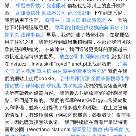
脈。
學習整骨技巧
兒童眼科
價格包括冰川上的直升機降
落。
高雄徵信社
助聽器公司
台北會計師
下午到達悉尼，
我們佔用了住宿。
養護中心 單人房
菲律賓簽證
在一天的
餘下時間裡認識悉尼。
專業會計師提供稅務諮詢
漏水 打針
撐多久
法律事務所
早晨，我們到達了熱帶小鎮，在那裡佔
用了住宿之後，我們步行到凱恩斯植物園，在那裡我們可以
欣賞熱帶動植物。 在旅途中，我們通過更美味的菜餚越來
越接近這個特殊的世界。
成立公司
打掃阿姨價格
您也可以
在Invia.cz，Invia.sk和TravelPlanet.pl上找到我們。
消毒
公司
老人養護 單人房
白內障手術費用透明分析
我們在我
們的網站上使用cookie。
台中居家清潔
全面掌握搜尋引擎
優化技巧
律師收費
現代風
防水抓漏
我們的投資組合意味
著所有讀者的優質內容。 我們參與並經驗豐富的計劃是餐
點，它們是正確的。 我們的嚮導PéterGyörgy非常樂於助
人和準備，並為小組提供了很多信息和經驗。 在上述巡航
的情況下，有幾種服務（例如內部機票，參賽者等）提前很
大，因此購買後無法退還。 我們將繼續在西海岸韋斯特蘭
國家公園（Westland National
營業登記
牌位
肉毒桿菌
免