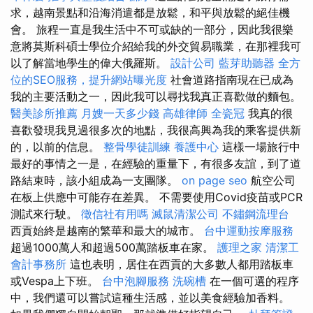
求，越南景點和沿海消遣都是放鬆，和平與放鬆的絕佳機
會。 旅程一直是我生活中不可或缺的一部分，因此我很樂
意將莫斯科碩士學位介紹給我的外交貿易職業，在那裡我可
以了解當地學生的偉大俄羅斯。
設計公司
藍芽助聽器
全方
位的SEO服務，提升網站曝光度
社會道路指南現在已成為
我的主要活動之一，因此我可以尋找我真正喜歡做的麵包。
醫美診所推薦
月嫂一天多少錢
高雄律師
全瓷冠
我真的很
喜歡發現我見過很多次的地點，我很高興為我的乘客提供新
的，以前的信息。
整骨學徒訓練
養護中心
這樣一場旅行中
最好的事情之一是，在經驗的重量下，有很多友誼，到了道
路結束時，該小組成為一支團隊。
on page seo
航空公司
在板上供應中可能存在差異。 不需要使用Covid疫苗或PCR
測試來行駛。
徵信社有用嗎
滅鼠清潔公司
不鏽鋼流理台
西貢始終是越南的繁華和最大的城市。
台中運動按摩服務
超過1000萬人和超過500萬踏板車在家。
護理之家
清潔工
會計事務所
這也表明，居住在西貢的大多數人都用踏板車
或Vespa上下班。
台中泡腳服務
洗碗槽
在一個可選的程序
中，我們還可以嘗試這種生活感，並以美食經驗加香料。