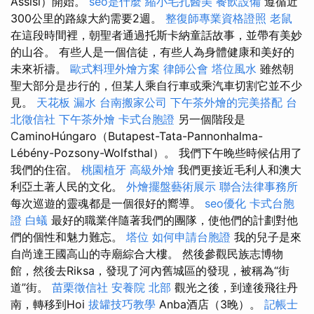
Assisi）開始。
seo是什麼
縮小毛孔醫美
餐飲設備
遵循近
300公里的路線大約需要2週。
整復師專業資格證照
老鼠
在這段時間裡，朝聖者通過托斯卡納童話故事，並帶有美妙
的山谷。 有些人是一個信徒，有些人為身體健康和美好的
未來祈禱。
歐式料理外燴方案
律師公會
塔位風水
雖然朝
聖大部分是步行的，但某人乘自行車或乘汽車切割它並不少
見。
天花板 漏水
台南搬家公司
下午茶外燴的完美搭配
台
北徵信社
下午茶外燴
卡式台胞證
另一個階段是
CaminoHúngaro（Butapest-Tata-Pannonhalma-
Lébény-Pozsony-Wolfsthal）。 我們下午晚些時候佔用了
我們的住宿。
桃園植牙
高級外燴
我們更接近毛利人和澳大
利亞土著人民的文化。
外燴擺盤藝術展示
聯合法律事務所
每次巡遊的靈魂都是一個很好的嚮導。
seo優化
卡式台胞
證
白蟻
最好的職業伴隨著我們的團隊，使他們的計劃對他
們的個性和魅力難忘。
塔位
如何申請台胞證
我的兒子是來
自尚達王國高山的寺廟綜合大樓。 然後參觀民族志博物
館，然後去Riksa，發現了河內舊城區的發現，被稱為“街
道”街。
苗栗徵信社
安養院 北部
觀光之後，到達後飛往丹
南，轉移到Hoi
拔罐技巧教學
Anba酒店（3晚）。
記帳士