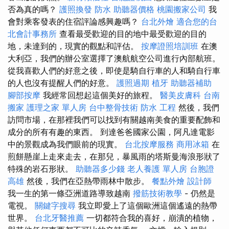
否為真的嗎？
護照換發
防水
助聽器價格
桃園搬家公司
我
會對乘客發表的住宿評論感興趣嗎？
台北外燴
適合您的台
北會計事務所
查看最受歡迎的目的地中最受歡迎的目的
地，未達到的，現實的觀點和評估。
按摩證照培訓班
在澳
大利亞，我們的辦公室選擇了澳航航空公司進行內部航班。
從我喜歡人們的好意之後，即使是騎自行車的人和騎自行車
的人也沒有提醒人們的好意。
護照過期
植牙
助聽器補助
腳部按摩
我經常回想起這個美好的旅程。
醫美皮膚科
台南
搬家
護理之家 單人房
台中整骨技術
防水 工程
然後，我們
訪問市場，在那裡我們可以找到有關越南美食的重要配飾和
成分的所有有趣的東西。 到達爸爸國家公園，阿凡達電影
中的景觀成為我們眼前的現實。
台北按摩服務
商用冰箱
在
煎餅懸崖上走來走去，在那兒，暴風雨的塔斯曼海浪形狀了
特殊的岩石形狀。
助聽器多少錢
老人養護 單人房
台胞證
高雄
然後，我們在亞熱帶雨林中散步。
餐點外燴
設計師
我一生的第一條亞洲道路導致越南
撥筋技術教學
- 仍然是
電視。
關鍵字搜尋
我立即愛上了這個歐洲這個遙遠的熱帶
世界。
台北牙醫推薦
一切都符合我的喜好，崩潰的植物，