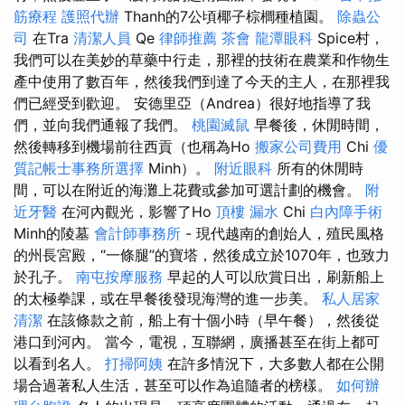
筋療程
護照代辦
Thanh的7公頃椰子棕櫚種植園。
除蟲公
司
在Tra
清潔人員
Qe
律師推薦
茶會
龍潭眼科
Spice村，
我們可以在美妙的草藥中行走，那裡的技術在農業和作物生
產中使用了數百年，然後我們到達了今天的主人，在那裡我
們已經受到歡迎。 安德里亞（Andrea）很好地指導了我
們，並向我們通報了我們。
桃園滅鼠
早餐後，休閒時間，
然後轉移到機場前往西貢（也稱為Ho
搬家公司費用
Chi
優
質記帳士事務所選擇
Minh）。
附近眼科
所有的休閒時
間，可以在附近的海灘上花費或參加可選計劃的機會。
附
近牙醫
在河內觀光，影響了Ho
頂樓 漏水
Chi
白內障手術
Minh的陵墓
會計師事務所
- 現代越南的創始人，殖民風格
的州長宮殿，“一條腿”的寶塔，然後成立於1070年，也致力
於孔子。
南屯按摩服務
早起的人可以欣賞日出，刷新船上
的太極拳課，或在早餐後發現海灣的進一步美。
私人居家
清潔
在該條款之前，船上有十個小時（早午餐），然後從
港口到河內。 當今，電視，互聯網，廣播甚至在街上都可
以看到名人。
打掃阿姨
在許多情況下，大多數人都在公開
場合過著私人生活，甚至可以作為追隨者的榜樣。
如何辦