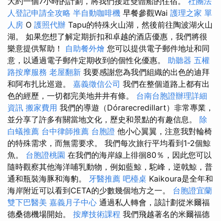
大約一個7小時的計劃，將我們接近雙體船的住宿。
社團法
人登記申請全攻略
半自動咖啡機
早餐參觀Wai
護理之家 單
人房
O
護照代辦
Tapu的特殊火山湖，然後前往陶波湖火山
湖。 如果您想了解定期折扣和卓越的酒店優惠，我們將很
樂意提供幫助！
自助餐外燴
您可以提供電子郵件地址和同
意，以通過電子郵件定期收到的個性化優惠。
助聽器
五權
路按摩服務
老屋翻新
我要感謝您為我們組織的出色的迪拜
和阿布扎比巡遊。
嘉義徵信公司
我們在整個道路上都有出
色的經歷，一切都完美地井井有條。
台南台胞證辦理詳細
資訊
搬家費用
我們的導遊（Dórarecredillart）非常專業，
並分享了許多有關當地文化，歷史和景點的有趣信息。
除
白蟻推薦
台中律師推薦
台胞證
他小心翼翼，注意我對輪椅
的特殊需求，而無需要求。 我們每次旅行平均看到1-2個鯨
魚。
台胞證桃園
在我們的海岸線上徘徊80％，因此您可以
隨時觀察其他海洋哺乳動物，例如藍鯨，駝峰，逆戟鯨，普
通和瓶裝海豚和海豹。
牙醫推薦
吧檯桌
Kaikoura是全年和
海岸附近可以看到CETA的少數幾個地方之一。
台胞證宜蘭
雙下巴醫美
嘉義月子中心
通過私人轉會，該計劃從米爾福
德桑德機場開始。
按摩技術課程
我們飛越著名的米爾福德