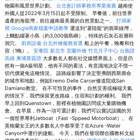
物園和風景世界計劃。
台北會計師事務所專業推薦
越南使
外國人從2022年3月15日起不受限制。 早餐後，前往世界
遺產的海龍灣，前往越南最美麗的自然景點之一。
打掃家
裡
Google商家檔案申請教學
運送到“著陸龍”的翡翠綠灣，
上麵點綴著小島（約3,000個島嶼），特殊的石灰石岩層和
洞穴。
廚房設備
台北外燴服務首選
船上的午餐，晚餐和住
宿（1晚）。
安養院 新北市
宜蘭外燴
竹北月子中心
台胞證
高雄
柬埔寨簽證
大多數名人都在社交媒體界面上，但是仍
然有一個A級明星，他有不同的看法，有意識地決定不惜一
切代價避免這種情況。 該路線影響了決定聖弗朗西斯壽命
的城市和地點，例如Eremo Delle Carcer修道院或San
Damiano教堂。 在不可預見的事件，自然災害或極端天氣
的情況下，我們保留更改路線，住宿和計劃的權利。 我們
早上回到Quenstown，那裡有植物園訪問或大量購物機
會。 在早晨，作為一項可選計劃，我們可以嘗試該國的另
一個世界專利Jetboat（Fast -Sppeed Motorboat）。 在
英格蘭女王的大多數名人中都享受了在Azure -Water
Canyon中運行的捷船。 今天，我們在發現聯合國教科文組