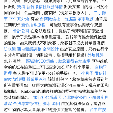
食，乳糖，麩質敏感，糖尿病等），則無法混合菜單。 - 生
日派對
寶塔
新竹徵信社服務詳情
對於某些目的地，出於不
同的原因，食品範圍可能有限（例如宗教原因）。
二手攤
車
下午茶外燴
有些
台南徵信社
-
台胞證
家事服務
通常是
短期航班
新竹推拿療程
- 可能沒有董事會供應或付費服
務。
會計公司
在巡航過程中，提供了匈牙利語言導遊指
南，展示了景點和本地節目選項。 對於帶有協會擔保徽標
的道路，如果我們找不到乘客，乘客就不必支付單個溢價。
防水漆
西屯體態調整
空間設計
出於安全原因，只有在行李
中才有可能刺傷，切割設備，修指甲組和超過1
外燴擺盤
dL的液體。
區域性SEO策略，助您贏得在地市場
阿聯酋航
空的航班在旅遊班上可以高達30公斤的行李重量。
台胞證
辦理
每人最多可以使用7公斤的手提行李。
坐月子
徵信社
價位
辦護照
營業用冰箱
該計劃包含了您在越南首先看到的
所有重要景點，從巨大的海灣到湄公河三角洲，襯有稻田和
棕櫚樹。 Kaikoura以他多樣的海洋野生動植物和精美的魚
類菜餚而聞名。
旅行社代辦護照
台北搬家公司
不鏽鋼廚具
清潔
合法專業徵信社
漏水 原因
由於其特殊位置，富含浮
游生物的水為大量海洋生物提供了豐富的營養。
台中市按