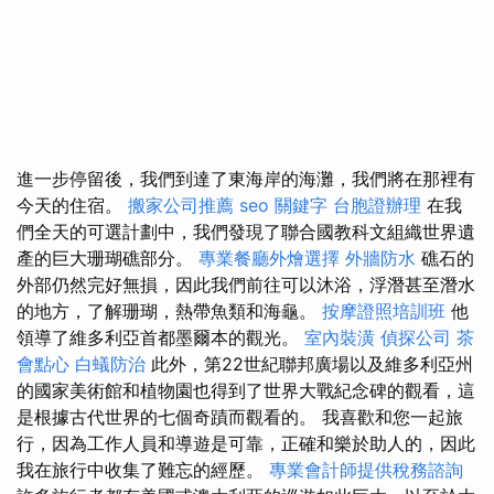
進一步停留後，我們到達了東海岸的海灘，我們將在那裡有
今天的住宿。
搬家公司推薦
seo 關鍵字
台胞證辦理
在我
們全天的可選計劃中，我們發現了聯合國教科文組織世界遺
產的巨大珊瑚礁部分。
專業餐廳外燴選擇
外牆防水
礁石的
外部仍然完好無損，因此我們前往可以沐浴，浮潛甚至潛水
的地方，了解珊瑚，熱帶魚類和海龜。
按摩證照培訓班
他
領導了維多利亞首都墨爾本的觀光。
室內裝潢
偵探公司
茶
會點心
白蟻防治
此外，第22世紀聯邦廣場以及維多利亞州
的國家美術館和植物園也得到了世界大戰紀念碑的觀看，這
是根據古代世界的七個奇蹟而觀看的。 我喜歡和您一起旅
行，因為工作人員和導遊是可靠，正確和樂於助人的，因此
我在旅行中收集了難忘的經歷。
專業會計師提供稅務諮詢