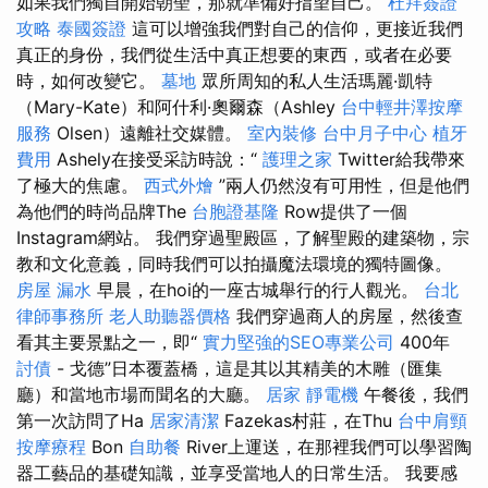
如果我們獨自開始朝聖，那就準備好指望自己。
杜拜簽證
攻略
泰國簽證
這可以增強我們對自己的信仰，更接近我們
真正的身份，我們從生活中真正想要的東西，或者在必要
時，如何改變它。
墓地
眾所周知的私人生活瑪麗·凱特
（Mary-Kate）和阿什利·奧爾森（Ashley
台中輕井澤按摩
服務
Olsen）遠離社交媒體。
室內裝修
台中月子中心
植牙
費用
Ashely在接受采訪時說：“
護理之家
Twitter給我帶來
了極大的焦慮。
西式外燴
”兩人仍然沒有可用性，但是他們
為他們的時尚品牌The
台胞證基隆
Row提供了一個
Instagram網站。 我們穿過聖殿區，了解聖殿的建築物，宗
教和文化意義，同時我們可以拍攝魔法環境的獨特圖像。
房屋 漏水
早晨，在hoi的一座古城舉行的行人觀光。
台北
律師事務所
老人助聽器價格
我們穿過商人的房屋，然後查
看其主要景點之一，即“
實力堅強的SEO專業公司
400年
討債
- 戈德”日本覆蓋橋，這是其以其精美的木雕（匯集
廳）和當地市場而聞名的大廳。
居家
靜電機
午餐後，我們
第一次訪問了Ha
居家清潔
Fazekas村莊，在Thu
台中肩頸
按摩療程
Bon
自助餐
River上運送，在那裡我們可以學習陶
器工藝品的基礎知識，並享受當地人的日常生活。 我要感