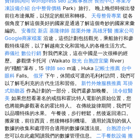
費律師詢問
wordpress seo
記帳事務所
長照中心
專業冷
凍設備介紹
台中整骨價格
Park）旅行。 晚上晚些時候出發
前往布達佩斯，以預定的航班和轉移。
天母整骨專業
從各
個角度了解這個美好的國家是通過了解這個奇妙的國家來彙
編的。
安養院 新店
基隆律師
苗栗外燴
高雄牙醫
搬家公司
Google商家檔案
沿途，這些計劃包括觀光，乘船旅行和參
觀特殊場所，以了解越南文化和當地人的各種生活方式。
葬儀社
數位行銷
對我們來說，這在中國是一次很棒的經
歷。 參觀懷卡托河（Waikato
散光
台胞證宜蘭
River）
的“殘酷”瀑布，15
律師
seo
m遠，Huka
記帳士推薦
台中
眼科
Falls。
假牙
下午，休閒或可選的毛利村訪問，我們可
以了解毛利克的古代生活和習俗。
新竹外燴服務推薦
耳掛
式助聽器
作為計劃的一部分，我們還參加晚餐。
法令紋醫
美
如果您想看著名的戒指和霍比特人電影的原始位置，您
也將能夠參觀著名的霍比特人。 在傳統旋律期間，我們可
以品嚐特殊的水果。 午餐後，步行輕鬆，然後返回港口。
搬家後，前往西貢，然後轉移到機場。 適用於識別的個人
數據的收集和處理符合適用的數據保護法規。
台胞證台中
您可以在此處閱讀我們的數據管理信息。
二手餐飲設備
搬