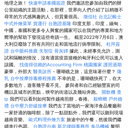
地理之旅！
快速申請泰國簽證
我們邀請您參加由我們的辦
公室組織的主題活動，在那裡，世界向人們介紹了以稍微不
尋常的方式感興趣的人，但質量很高。
徵信社
台北記帳士
中式外燴菜單
貨運行
台胞證基隆
印度支那，印度，緬甸，
中國，泰國和更多令人興奮的國家可以在我們的專業和地方
嚮導的幫助下發現這些奇蹟一生。 截至2022年7月6日，澳
大利亞廢除了所有共同行走和當地流行病學限制。
杜拜簽
證
台中眼科推薦
失智症
骨灰罈
據此，未經事先允許，測
試和隔離的情況，沒有適當疫苗接種的匈牙利公民可以進入
該國。
找值得信賴的Accounting Firm
桃園搬家
護照過期
豪華，外部大
醫美診所
- 珊瑚礁之旅，這意味著什麼？
隆
乳
台中按摩排毒療程推薦
不幸的是，珊瑚礁快死了，在大
多數地方，遊客幾乎看不見。 參與者和自己經驗豐富的司
機以及城市的景點，狹窄的街道以及幾站奔跑。
開飲機
查
ip
我們可以看到如何製作越南煎餅，春捲。
殺蟑螂
戶外婚
禮
台中壓力舒緩按摩
我們去了當地的一家海洋食品餐廳和
一家舒適的咖啡館，除了一點甜點外，我們還可以聽到現場
越南音樂。
歐式料理外燴方案
旅途中的午餐，然後我們繼
續進行色調。
台胞證台南
新北律師事務所
食品機械
黎明