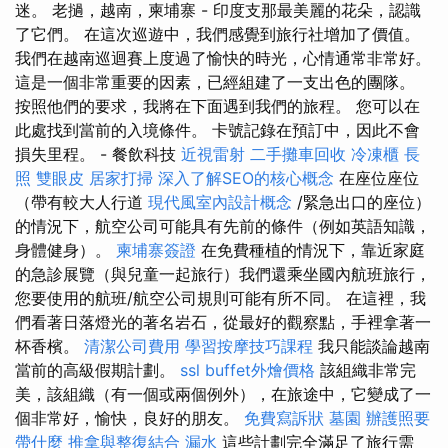
迷。 老撾，越南，柬埔寨 - 印度支那最美麗的花朵，認識
了它們。 在這次巡遊中，我們感覺到旅行社增加了價值。
我們在越南巡迴賽上度過了愉快的時光，心情通常非常好。
這是一個非常重要的因素，已經組建了一支出色的團隊。
按照他們的要求，我將在下面遇到我們的旅程。 您可以在
此處找到當前的入境條件。 卡號記錄在預訂中，因此不會
損失里程。 - 餐飲科技
近視雷射
二手攤車回收
冷凍櫃
長
照
雙眼皮
居家打掃
深入了解SEO的核心概念
在座位座位
（帶有較大人行道
現代風室內設計概念
/緊急出口的座位）
的情況下，航空公司可能具有先前的條件（例如英語知識，
身體健身）。
柬埔寨簽證
在免費種植的情況下，靠近家庭
的急診展覽（與兒童一起旅行）我們還乘坐國內航班旅行，
您要使用的航班/航空公司規則可能有所不同。 在這裡，我
們看著日落燈光的著名岩石，從最好的觀察點，手裡拿著一
杯香檳。
清潔公司費用
學習按摩技巧課程
我只能談論越南
當前的高級假期計劃。
ssl
buffet外燴價格
該組織非常完
美，該組織（有一個或兩個例外），在旅途中，它變成了一
個非常好，愉快，良好的朋友。
免費寫訴狀
墓園
辦護照要
帶什麼
推拿與整復結合
漏水
這些計劃完全滿足了旅行需