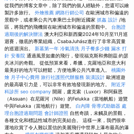
從我們的博客文章中，除了我們的個人經驗外，您還可以繪
製許多旅行。
外燴推薦
網路行銷公司
在歐洲城市和偏遠的
景觀中，或者乘公共汽車乘巴士到附近國家
抓姦
設計
/地
區，將我們的飛機留在歐洲城市和偏遠的景觀中。
台胞證
過期後的解決辦法
澳大利亞和新西蘭2024年10月至11月巡
迴賽，徹底的專業組織，CsabaJuhász進行了非常高質量
的巡迴演出。
新墓第一年
冷氣清洗
月子餐多少錢
漏水 打
針
安養院
通過風景如畫的飛行，發現福克斯和弗朗茲·約瑟
夫冰川的奇觀。 從低預算來看，希臘，克羅地亞和意大利
最美好的地方可以輕鬆，方便地乘公共汽車進入。
桃園外
燴
月子中心費用
旅行社護照代辦服務
裝潢設計
歐洲巡遊
的最高吸引力是，可以非常有效地發現新的地方。
附近牙
科診所
seo company
開羅，盧克索（Luxor）和阿蘇恩
（Assuan）在尼羅河（Nile）的Felukka（當地帆船）遊覽
中與Felukka（當地航行）遊覽。
白內障
骨導式助聽器
處
理台胞證過期問題
會計師證照
自然奇蹟，未觸及的景觀，
各種文化和標誌性城市的完美結合。 這樣一來，我們很幸
運地欣賞了令人難以置信的美麗飛行中世界上瀑布最高的瀑