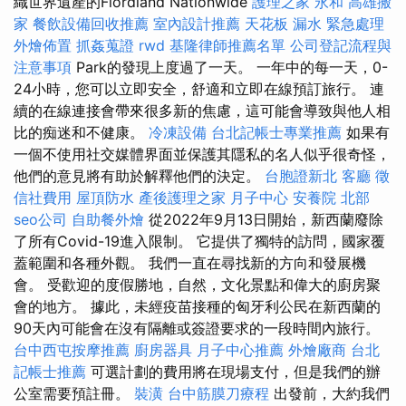
織世界遺產的Fiordland Nationwide
護理之家 永和
高雄搬
家
餐飲設備回收推薦
室內設計推薦
天花板 漏水 緊急處理
外燴佈置
抓姦蒐證
rwd
基隆律師推薦名單
公司登記流程與
注意事項
Park的發現上度過了一天。 一年中的每一天，0-
24小時，您可以立即安全，舒適和立即在線預訂旅行。 連
續的在線連接會帶來很多新的焦慮，這可能會導致與他人相
比的痴迷和不健康。
冷凍設備
台北記帳士專業推薦
如果有
一個不使用社交媒體界面並保護其隱私的名人似乎很奇怪，
他們的意見將有助於解釋他們的決定。
台胞證新北
客廳
徵
信社費用
屋頂防水
產後護理之家 月子中心
安養院 北部
seo公司
自助餐外燴
從2022年9月13日開始，新西蘭廢除
了所有Covid-19進入限制。 它提供了獨特的訪問，國家覆
蓋範圍和各種外觀。 我們一直在尋找新的方向和發展機
會。 受歡迎的度假勝地，自然，文化景點和偉大的廚房聚
會的地方。 據此，未經疫苗接種的匈牙利公民在新西蘭的
90天內可能會在沒有隔離或簽證要求的一段時間內旅行。
台中西屯按摩推薦
廚房器具
月子中心推薦
外燴廠商
台北
記帳士推薦
可選計劃的費用將在現場支付，但是我們的辦
公室需要預註冊。
裝潢
台中筋膜刀療程
出發前，大約我們