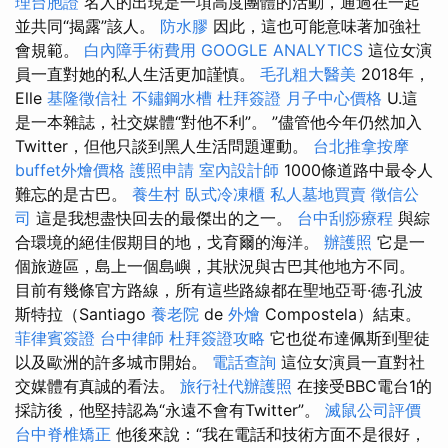
理台胞證
名人的出現是一項高度團體的活動，通過在一起
並共同“揭露”該人。
防水膠
因此，這也可能意味著加強社
會規範。
白內障手術費用
GOOGLE ANALYTICS
這位女演
員一直對她的私人生活更加謹慎。
毛孔粗大醫美
2018年，
Elle
基隆徵信社
不鏽鋼水槽
杜拜簽證
月子中心價格
U.這
是一本雜誌，社交媒體“對他不利”。 ”儘管他今年仍然加入
Twitter，但他只談到黑人生活問題運動。
台北推拿按摩
buffet外燴價格
護照申請
室內設計師
1000條道路中最令人
難忘的是古巴。
養生村
臥式冷凍櫃
私人墓地買賣
徵信公
司
這是我想盡快回去的最傑出的之一。
台中刮痧療程
與綜
合環境的絕佳假期目的地，戈育爾的海洋。
辦護照
它是一
個旅遊區，島上一個島嶼，其狀況與古巴其他地方不同。
目前有幾條官方路線，所有這些路線都在聖地亞哥·德·孔波
斯特拉（Santiago
養老院
de
外燴
Compostela）結束。
菲律賓簽證
台中律師
杜拜簽證攻略
它也從布達佩斯到聖徒
以及歐洲的許多城市開始。
電話查詢
這位女演員一直對社
交媒體有真誠的看法。
旅行社代辦護照
在接受BBC電台1的
採訪後，他堅持認為“永遠不會有Twitter”。
滅鼠公司評價
台中脊椎矯正
他後來說：“我在電話和技術方面不是很好，