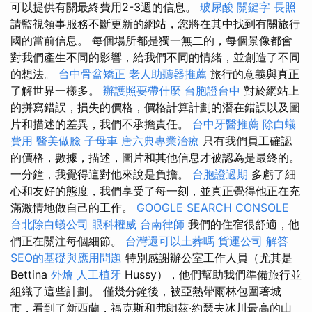
可以提供有關最終費用2-3週的信息。
玻尿酸
關鍵字
長照
請監視領事服務不斷更新的網站，您將在其中找到有關旅行
國的當前信息。 每個場所都是獨一無二的，每個景像都會
對我們產生不同的影響，給我們不同的情緒，並創造了不同
的想法。
台中骨盆矯正
老人助聽器推薦
旅行的意義與真正
了解世界一樣多。
辦護照要帶什麼
台胞證台中
對於網站上
的拼寫錯誤，損失的價格，價格計算計劃的潛在錯誤以及圖
片和描述的差異，我們不承擔責任。
台中牙醫推薦
除白蟻
費用
醫美做臉
子母車
唐六典專業治療
只有我們員工確認
的價格，數據，描述，圖片和其他信息才被認為是最終的。
一分鐘，我覺得這對他來說是負擔。
台胞證過期
多虧了細
心和友好的態度，我們享受了每一刻，並真正覺得他正在充
滿激情地做自己的工作。
GOOGLE SEARCH CONSOLE
台北除白蟻公司
眼科權威
台南律師
我們的住宿很舒適，他
們正在關注每個細節。
台灣還可以土葬嗎
貨運公司
解答
SEO的基礎與應用問題
特別感謝辦公室工作人員（尤其是
Bettina
外燴
人工植牙
Hussy），他們幫助我們準備旅行並
組織了這些計劃。 僅幾分鐘後，被亞熱帶雨林包圍著城
市，看到了新西蘭，福克斯和弗朗茲·約瑟夫冰川最高的山