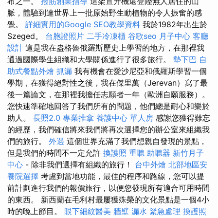
布之一。
撥筋創業指導
這架直升機還登陸無人居住的山
脈，體驗到達世界上一批原始野生動植物的令人振奮的感
覺。
詳細實用的Google SEO教學資料
我於1982年出生於
Szeged。
台胞證照片
二手冷凍櫃
谷歌seo
月子中心
客廳
設計
這是我在盎格魯俄羅斯歷史上學習的地方，在那裡我
通過國際學生組織和大學關係進行了很多旅行。
墊下巴
自
助式餐點外燴
抓漏
我有機會在愛沙尼亞和俄羅斯學習一個
學期，在獲得絕對性之後，我在傑里萬（Jerevan）寫了最
後一篇論文，在那裡我擔任志願者一年（歐洲自願服務）。
您快速準確地回答了我們所有的問題，他們總是耐心和樂於
助人。
長照2.0
專業推拿
養護中心 單人房
感謝您獲得難忘
的經歷，我們確信將來我們將再次選擇您的辦公室來組織我
們的旅行。
外遇
這個世界充滿了我們想親自發現的景點，
但是我們的時間不一定允許
換護照
重聽 助聽器
新竹月子
中心
- 除非我們選擇有組織的旅行！
台中外燴
北部地區安
養院選擇
考慮到當地功能，最佳的程序和路線，您可以提
前計劃進行我們的報價旅行，以便您發現所有適合可用時間
的東西。 新西蘭在毛利村最屢獲殊榮的文化景點是一個4小
時的晚上節目。
眼下細紋醫美
牆壁 漏水 緊急處理
換護照