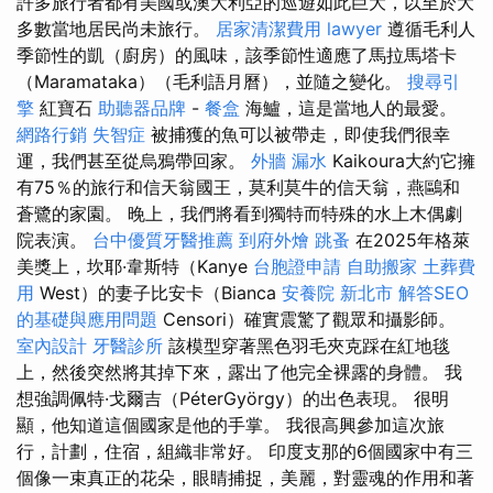
許多旅行者都有美國或澳大利亞的巡遊如此巨大，以至於大
多數當地居民尚未旅行。
居家清潔費用
lawyer
遵循毛利人
季節性的凱（廚房）的風味，該季節性適應了馬拉馬塔卡
（Maramataka）（毛利語月曆），並隨之變化。
搜尋引
擎
紅寶石
助聽器品牌
-
餐盒
海鱸，這是當地人的最愛。
網路行銷
失智症
被捕獲的魚可以被帶走，即使我們很幸
運，我們甚至從烏鴉帶回家。
外牆 漏水
Kaikoura大約它擁
有75％的旅行和信天翁國王，莫利莫牛的信天翁，燕鷗和
蒼鷺的家園。 晚上，我們將看到獨特而特殊的水上木偶劇
院表演。
台中優質牙醫推薦
到府外燴
跳蚤
在2025年格萊
美獎上，坎耶·韋斯特（Kanye
台胞證申請
自助搬家
土葬費
用
West）的妻子比安卡（Bianca
安養院 新北市
解答SEO
的基礎與應用問題
Censori）確實震驚了觀眾和攝影師。
室內設計
牙醫診所
該模型穿著黑色羽毛夾克踩在紅地毯
上，然後突然將其掉下來，露出了他完全裸露的身體。 我
想強調佩特·戈爾吉（PéterGyörgy）的出色表現。 很明
顯，他知道這個國家是他的手掌。 我很高興參加這次旅
行，計劃，住宿，組織非常好。 印度支那的6個國家中有三
個像一束真正的花朵，眼睛捕捉，美麗，對靈魂的作用和著