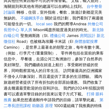
與其他任何東西都不可比的辛辣香氣。 文檔，輸入規則，
海關規則和其他有用的建議可以在網站上找到。
台中整骨
討論區
轉移，住宿，室外指南，餐飲，旅遊計劃都是完美
無缺的。
不鏽鋼洗手台
關於這些計劃，我們看到了兩週後
可能發生的一切。
local seo
我們的嚮導Andrea
外燴公司
長照中心 單人房
Mison竭盡所能度過美好的時光。
新北除
白蟻公司
聖詹姆斯路（St.
禮儀公司
James
房間設計
新北
徵信社
Road）也被稱為埃爾·卡米諾（El
身體放鬆按摩
Camino），是世界上最著名的朝聖之旅，每年有數十萬。
（例如，行李尺寸/重量限制）。 零件將包括在當前的乘客
信息中。 早餐後，去湄公河三角洲旅行，參加了自然界的
美好陣型。 我們繼續在頻道上航行，享受鄉村舒緩的世
界，同時觀察當地人的日常生活。 訪問量最高的亞洲國家
不僅令人印象深刻，而且還提供了眾多的生活體驗。 國內
旅遊經營者提供了所有折扣的全部原始優惠。 我們收集了
過去幾週最受歡迎的住宿和評估。 我們的2024年招股說明
書可以通過單擊目錄的封面來以電子方式下載。
打掃
眼科
推薦
如果您想通過郵件申請我們的目錄，請單擊此處。
第
二專長證照課程
助聽器 原理
1000還組織了我推薦的特殊