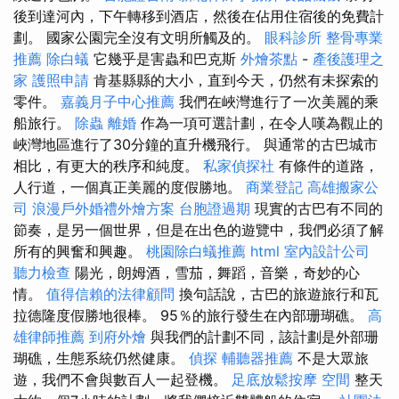
後到達河內，下午轉移到酒店，然後在佔用住宿後的免費計
劃。 國家公園完全沒有文明所觸及的。
眼科診所
整骨專業
推薦
除白蟻
它幾乎是害蟲和巴克斯
外燴茶點
-
產後護理之
家
護照申請
肯基縣縣的大小，直到今天，仍然有未探索的
零件。
嘉義月子中心推薦
我們在峽灣進行了一次美麗的乘
船旅行。
除蟲
離婚
作為一項可選計劃，在令人嘆為觀止的
峽灣地區進行了30分鐘的直升機飛行。 與通常的古巴城市
相比，有更大的秩序和純度。
私家偵探社
有條件的道路，
人行道，一個真正美麗的度假勝地。
商業登記
高雄搬家公
司
浪漫戶外婚禮外燴方案
台胞證過期
現實的古巴有不同的
節奏，是另一個世界，但是在出色的遊覽中，我們必須了解
所有的興奮和興趣。
桃園除白蟻推薦
html
室內設計公司
聽力檢查
陽光，朗姆酒，雪茄，舞蹈，音樂，奇妙的心
情。
值得信賴的法律顧問
換句話說，古巴的旅遊旅行和瓦
拉德隆度假勝地很棒。 95％的旅行發生在內部珊瑚礁。
高
雄律師推薦
到府外燴
與我們的計劃不同，該計劃是外部珊
瑚礁，生態系統仍然健康。
偵探
輔聽器推薦
不是大眾旅
遊，我們不會與數百人一起登機。
足底放鬆按摩
空間
整天