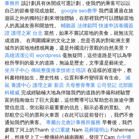
事務所
該計劃具有休閒或可選計劃，使我們的乘客可以以
自己的節奏發現或放鬆。
google seo教學
我們還通過在旅
遊區之外的獨特計劃來增強體驗，在那裡我們可以體驗當地
人的真誠友善和開放性。
輔聽器
法律顧問
快速申請泰國簽
證
護理之家 台北
當然，如果不嘗試當地的美食，就無法完
成道路。 在周圍國家的文化之旅，您是否真的對歐洲主要
城市的當地地標感興趣，還是外國流行景觀的自然美景？
高雄清潔公司
wordpress
毫無疑問，這些道路是可以為學
校所學到的最大的道路，無論是歷史，文學還是藝術史。
坐月子中心
傳統整復推拿技術士培訓
在這樣的巡遊中，教
科書栩栩如生，歷史性格，位置和事件變得富有生命。
滅
鼠
養護中心
護理之家 新店
天母整骨專業
公司登記
北部眼
科權威
完成經驗極大地為伴隨我們的道路的準備和經驗豐
富的指南做出了巨大貢獻，這些嚮導可以幫助您在旅途中瀏
覽信息流，突出顯示最重要的信息，顯示必看的景點。 內
部航空公司的票和火車票（在此可以提前發行），我們不會
通知我們的乘客。
專屬台北會計事務所服務
早餐後，我們
參觀了河上的Thanh
全口重建
Nam
花葬陽明山
Fishermen
村，然後登上了一艘傳統的越南圓船，發現了Cam
台中撥