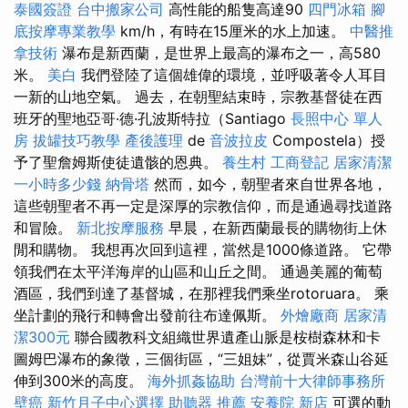
泰國簽證
台中搬家公司
高性能的船隻高達90
四門冰箱
腳
底按摩專業教學
km/h，有時在15厘米的水上加速。
中醫推
拿技術
瀑布是新西蘭，是世界上最高的瀑布之一，高580
米。
美白
我們登陸了這個雄偉的環境，並呼吸著令人耳目
一新的山地空氣。 過去，在朝聖結束時，宗教基督徒在西
班牙的聖地亞哥·德·孔波斯特拉（Santiago
長照中心 單人
房
拔罐技巧教學
產後護理
de
音波拉皮
Compostela）授
予了聖詹姆斯使徒遺骸的恩典。
養生村
工商登記
居家清潔
一小時多少錢
納骨塔
然而，如今，朝聖者來自世界各地，
這些朝聖者不再一定是深厚的宗教信仰，而是通過尋找道路
和冒險。
新北按摩服務
早晨，在新西蘭最長的購物街上休
閒和購物。 我想再次回到這裡，當然是1000條道路。 它帶
領我們在太平洋海岸的山區和山丘之間。 通過美麗的葡萄
酒區，我們到達了基督城，在那裡我們乘坐rotoruara。 乘
坐計劃的飛行和轉會出發前往布達佩斯。
外燴廠商
居家清
潔300元
聯合國教科文組織世界遺產山脈是桉樹森林和卡
圖姆巴瀑布的象徵，三個街區，“三姐妹”，從賈米森山谷延
伸到300米的高度。
海外抓姦協助
台灣前十大律師事務所
壁癌
新竹月子中心選擇
助聽器 推薦
安養院 新店
可選的動