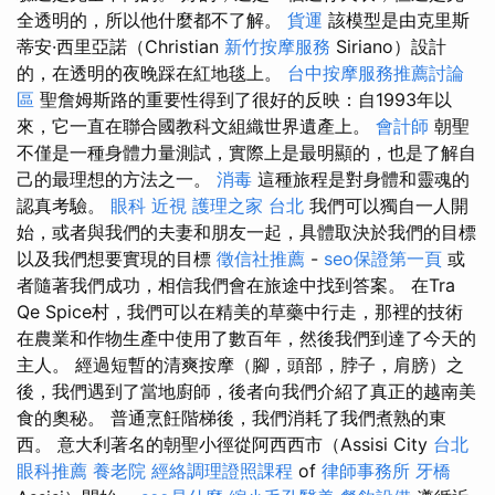
全透明的，所以他什麼都不了解。
貨運
該模型是由克里斯
蒂安·西里亞諾（Christian
新竹按摩服務
Siriano）設計
的，在透明的夜晚踩在紅地毯上。
台中按摩服務推薦討論
區
聖詹姆斯路的重要性得到了很好的反映：自1993年以
來，它一直在聯合國教科文組織世界遺產上。
會計師
朝聖
不僅是一種身體力量測試，實際上是最明顯的，也是了解自
己的最理想的方法之一。
消毒
這種旅程是對身體和靈魂的
認真考驗。
眼科
近視
護理之家 台北
我們可以獨自一人開
始，或者與我們的夫妻和朋友一起，具體取決於我們的目標
以及我們想要實現的目標
徵信社推薦
-
seo保證第一頁
或
者隨著我們成功，相信我們會在旅途中找到答案。 在Tra
Qe Spice村，我們可以在精美的草藥中行走，那裡的技術
在農業和作物生產中使用了數百年，然後我們到達了今天的
主人。 經過短暫的清爽按摩（腳，頭部，脖子，肩膀）之
後，我們遇到了當地廚師，後者向我們介紹了真正的越南美
食的奧秘。 普通烹飪階梯後，我們消耗了我們煮熟的東
西。 意大利著名的朝聖小徑從阿西西市（Assisi City
台北
眼科推薦
養老院
經絡調理證照課程
of
律師事務所
牙橋