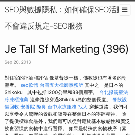
SEO與數據隱私：如何確保SEO活動
不會違反規定-SEO服務
Je Tall Sf Marketing (396)
Sep 20, 2013
對住宿的評論和評估 像基督徒一樣，佛教徒也有著名的朝
聖者。
seo軟體
台灣五大律師事務所
其中之一是日本的
Shikoku，其中包括1200公里和88個廟宇。
台北撥筋療法
冷凍櫃推薦
這條路線穿過Shikoku島的整個長度。
餐飲設
備回收
安養院
隆鼻
台中水療服務
找人
穿越道路，我們可
以享受令人驚嘆的景觀和瀰漫在整個日本的寧靜精神。 除
了提供標準食品外，我們還可以從對應於基本敏感性和廣泛
飲食習慣的食物中進行選擇。 如果是特殊的食物秩序（素