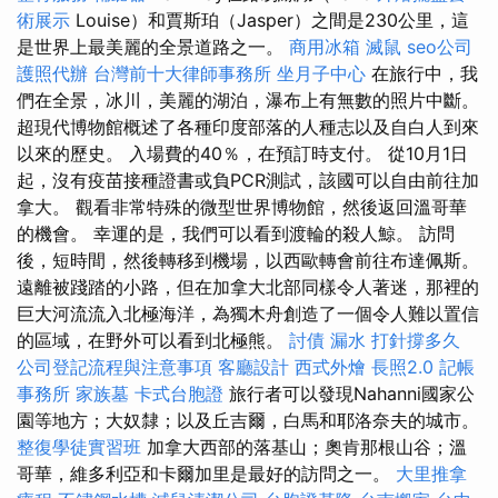
術展示
Louise）和賈斯珀（Jasper）之間是230公里，這
是世界上最美麗的全景道路之一。
商用冰箱
滅鼠
seo公司
護照代辦
台灣前十大律師事務所
坐月子中心
在旅行中，我
們在全景，冰川，美麗的湖泊，瀑布上有無數的照片中斷。
超現代博物館概述了各種印度部落的人種志以及自白人到來
以來的歷史。 入場費的40％，在預訂時支付。 從10月1日
起，沒有疫苗接種證書或負PCR測試，該國可以自由前往加
拿大。 觀看非常特殊的微型世界博物館，然後返回溫哥華
的機會。 幸運的是，我們可以看到渡輪的殺人鯨。 訪問
後，短時間，然後轉移到機場，以西歐轉會前往布達佩斯。
遠離被踐踏的小路，但在加拿大北部同樣令人著迷，那裡的
巨大河流流入北極海洋，為獨木舟創造了一個令人難以置信
的區域，在野外可以看到北極熊。
討債
漏水 打針撐多久
公司登記流程與注意事項
客廳設計
西式外燴
長照2.0
記帳
事務所
家族墓
卡式台胞證
旅行者可以發現Nahanni國家公
園等地方；大奴隸；以及丘吉爾，白馬和耶洛奈夫的城市。
整復學徒實習班
加拿大西部的落基山；奧肯那根山谷；溫
哥華，維多利亞和卡爾加里是最好的訪問之一。
大里推拿