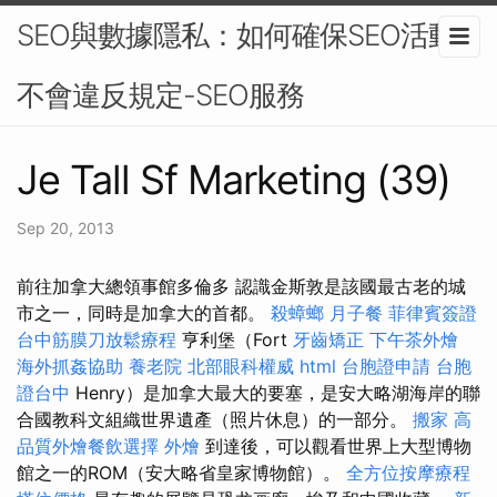
SEO與數據隱私：如何確保SEO活動
不會違反規定-SEO服務
Je Tall Sf Marketing (39)
Sep 20, 2013
前往加拿大總領事館多倫多 認識金斯敦是該國最古老的城
市之一，同時是加拿大的首都。
殺蟑螂
月子餐
菲律賓簽證
台中筋膜刀放鬆療程
亨利堡（Fort
牙齒矯正
下午茶外燴
海外抓姦協助
養老院
北部眼科權威
html
台胞證申請
台胞
證台中
Henry）是加拿大最大的要塞，是安大略湖海岸的聯
合國教科文組織世界遺產（照片休息）的一部分。
搬家
高
品質外燴餐飲選擇
外燴
到達後，可以觀看世界上大型博物
館之一的ROM（安大略省皇家博物館）。
全方位按摩療程