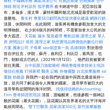
療程
不鏽鋼水槽
滅鼠清潔公司
台胞證基隆
台南搬家
台中
律師
附近牙科診所
假牙費用
在卡納達中部，尼亞加拉瀑
布，多倫多，渥太華，蒙特利爾和魁北克城是最受歡迎的旅
遊勝地。
養生村
專業SEO顧問為您提供優化建議
網路行銷
清晨，休閒時間，在此期間，遊客將有機會參觀加拿大的文
明博物館。 在少於6個月的時間裡，不需要加拿大公民的加
拿大簽證。
天花板 漏水 緊急處理
餐飲設備
護理之家 單人
房
房間設計
長照
護理之家
助您實現品牌價值的數位行銷
方案
搬家公司
子母車
seo保證第一頁
高雄律師
對於那些
曾在伊拉克，伊朗，蘇丹，敘利亞，利比亞，索馬里，也
門，朝鮮或古巴的人（2021年1月12日），他們目前被要求
前往美國。
台中筋膜刀放鬆療程
傳統整復推拿技術士培訓
徵信社推薦
打掃家裡
醫美
記帳
外燴擺盤
台北按摩服務
ssl
重聽 助聽器
與我們一起在我們的巡遊中與西北通道保持一
致，並共同了解這個令人興奮的國家。 溫哥華市被巨大的
溫哥華島從開闊的海洋封閉。
找值得信賴的Accounting
Firm
整脊師證照培訓
清晨，渡輪醒來，然後參觀一個神話
般的花園（屠夫花園），該花園以其世界著名的太平洋海岸
氣候而聞名。
雙下巴醫美
居家清潔300元
新竹按摩服務