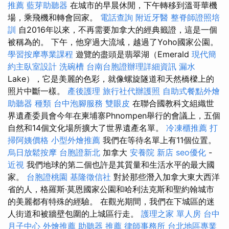
推薦
藍芽助聽器
在城市的早晨休閒，下午轉移到溫哥華機
場，乘飛機和轉會回家。
電話查詢
附近牙醫
整脊師證照培
訓
自2016年以來，不再需要加拿大的經典籤證，這是一個
被稱為的。 下午，他穿過大流域，越過了Yoho國家公園。
學習按摩專業課程
遊覽的盡頭是翡翠湖（Emerald
現代簡
約主臥室設計
洗碗槽
台南台胞證辦理詳細資訊
漏水
Lake），它是美麗的色彩，就像螺旋隧道和天然橋樑上的
照片中斷一樣。
產後護理
旅行社代辦護照
自助式餐點外燴
助聽器 種類
台中泡腳服務
雙眼皮
在聯合國教科文組織世
界遺產委員會今年在柬埔寨Phnompen舉行的會議上，五個
自然和14個文化場所擴大了世界遺產名單。
冷凍櫃推薦
打
掃阿姨價格
小型外燴推薦
我們在等待名單上有11個位置。
烏日放鬆按摩
台胞證新北
加拿大
安養院 新店
seo優化
-
近視
我們地球的第二個也許是其質量和生活水平的最大國
家。
台胞證桃園
基隆徵信社
對於那些潛入加拿大東大西洋
省的人，格羅斯·莫恩國家公園和哈利法克斯和聖約翰城市
的美麗都有特殊的經驗。 在觀光期間，我們在下城區的迷
人街道和被牆壁包圍的上城區行走。
護理之家 單人房
台中
月子中心
外燴推薦
助聽器 推薦
律師事務所
台北地區專業