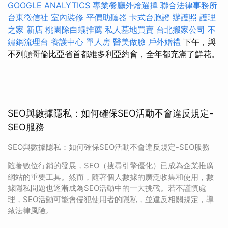
GOOGLE ANALYTICS
專業餐廳外燴選擇
聯合法律事務所
台東徵信社
室內裝修
平價助聽器
卡式台胞證
辦護照
護理
之家 新店
桃園除白蟻推薦
私人墓地買賣
台北搬家公司
不
鏽鋼流理台
養護中心 單人房
醫美做臉
戶外婚禮
下午，與
不列顛哥倫比亞省首都維多利亞約會，全年都充滿了鮮花。
SEO與數據隱私：如何確保SEO活動不會違反規定-
SEO服務
SEO與數據隱私：如何確保SEO活動不會違反規定-SEO服務
隨著數位行銷的發展，SEO（搜尋引擎優化）已成為企業推廣
網站的重要工具。然而，隨著個人數據的廣泛收集和使用，數
據隱私問題也逐漸成為SEO活動中的一大挑戰。若不謹慎處
理，SEO活動可能會侵犯使用者的隱私，並違反相關規定，導
致法律風險。