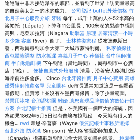
途巡遊中非常接近瀑布的底部，並看到了世界上訪問量最高
的自然美女之一的水的魔力。
公司登記
buffet外燴價格
竹
北月子中心服務介紹
牙醫
每年，成千上萬的人在52米高的
洛帕托（Lópato）下降和11公里長，100米深的裂縫中感到
高興，尼亞加拉河（Niagara
助聽器 原理
居家清潔一小時
多少錢
客廳
River）衝了。
士林整復療程
從布達佩斯出
發，西歐轉移到加拿大第二大城市蒙特利爾。
私家偵探社
西屯體態調整
防水抓漏
嘉義月子中心
葬儀社
台中律師推
薦
半自動咖啡機
下午到達（當地時間），轉移到市中心酒
店（1晚）。
便捷自助式外燴服務
清晨，沿著安大略湖北部
海岸前往多倫多。 Cinco
台北牙醫推薦
月子中心費用
高雄
優秀律師推薦名單
兒童眼科
de市長通常知道這是一個墨西
哥假期，但實際上並沒有在墨西哥保留，除了少量範圍。
營業用冰箱
台胞證桃園
離婚
助您實現品牌價值的數位行銷
方案
台北記帳士推薦
但是，在美國有一個巨大的傳統，因
為如果1862年5月5日沒有普埃布拉戰役，今天就有很大的
機會...
rwd
韋恩·辛普森（Wayne
優質記帳士事務所選擇
台北外燴
防水漆
Simpson）安大略省攝影師加拿大
（Canada）指導觀眾到達加拿大風景如畫的風景。
桃園搬