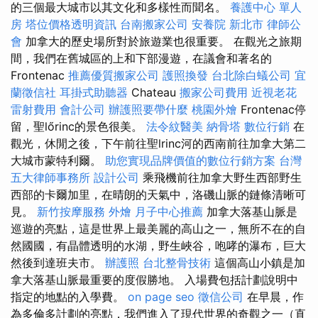
的三個最大城市以其文化和多樣性而聞名。
養護中心 單人
房
塔位價格透明資訊
台南搬家公司
安養院 新北市
律師公
會
加拿大的歷史場所對於旅遊業也很重要。 在觀光之旅期
間，我們在舊城區的上和下部漫遊，在議會和著名的
Frontenac
推薦優質搬家公司
護照換發
台北除白蟻公司
宜
蘭徵信社
耳掛式助聽器
Chateau
搬家公司費用
近視老花
雷射費用
會計公司
辦護照要帶什麼
桃園外燴
Frontenac停
留，聖lőrinc的景色很美。
法令紋醫美
納骨塔
數位行銷
在
觀光，休閒之後，下午前往聖lrinc河的西南前往加拿大第二
大城市蒙特利爾。
助您實現品牌價值的數位行銷方案
台灣
五大律師事務所
設計公司
乘飛機前往加拿大野生西部野生
西部的卡爾加里，在晴朗的天氣中，洛磯山脈的鏈條清晰可
見。
新竹按摩服務
外燴
月子中心推薦
加拿大落基山脈是
巡遊的亮點，這是世界上最美麗的高山之一，無所不在的自
然國國，有晶體透明的水湖，野生峽谷，咆哮的瀑布，巨大
然後到達班夫市。
辦護照
台北整骨技術
這個高山小鎮是加
拿大落基山脈最重要的度假勝地。 入場費包括計劃說明中
指定的地點的入學費。
on page seo
徵信公司
在早晨，作
為多倫多計劃的亮點，我們進入了現代世界的奇觀之一（直