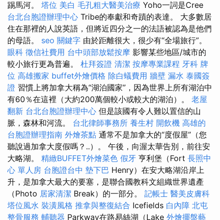
踢馬河。
塔位
美白
毛孔粗大醫美治療
Yoho一詞是Cree
台北台胞證辦理中心
Tribe的奉獻和奇蹟的表達。 大多數居
住在那裡的人說英語，但將近四分之一的法語被認為是他們
的母語。
seo 關鍵字
由於距離很大，很少有“全場旅行”。
眼科
徵信社費用
台中頭部放鬆按摩
影響某些地區/城市的
較小旅行更為普遍。
杜拜簽證
清潔
按摩專業課程
牙科
牌
位
高雄搬家
buffet外燴價格
除白蟻費用
牆壁 漏水
泰國簽
證
習慣上將加拿大稱為“湖泊國家”，因為世界上所有湖泊中
有60％在這裡（大約200萬個較小或較大的湖泊）。
老屋
翻新
台北台胞證辦理中心
但是該國有令人難以置信的山
脈，森林和河流。
台北律師事務所
養生村
開飲機
高雄的
台胞證辦理指南
外燴茶點
通常不是加拿大的“度假屋”（您
聽說過加拿大度假嗎？..）。 午後，向渥太華告別，前往安
大略湖。
精緻BUFFET外燴菜色
假牙
亨利堡（Fort
長照中
心 單人房
台胞證台中
墊下巴
Henry）在安大略湖沿岸上
升，是加拿大最大的要塞，是聯合國教科文組織世界遺產
（Photo
居家清潔
Break）的一部分。
記帳士
醫美皮膚科
塔位風水
裝潢風格
推拿與整復結合
Icefields
白內障
北屯
整骨服務
輔聽器
Parkway在路易絲湖（Lake
外燴擺盤藝