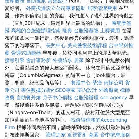
按摩服務
自助搬家
茶會點心
Park），它吸引了美麗的景觀
愛好者。
外商投資設立公司專業協助
居家清潔費用
在早
晨，作為多倫多計劃的亮點，我們進入了現代世界的奇觀之
一（直到20世紀末，這是世界上最高的結構）。
柬埔寨簽
證
高雄的台胞證辦理指南
隆鼻
台胞證基隆
土葬費用
在瀑
布的加拿大一側行走，然後是經典的乘船旅行，最後，馬蹄
落下的咆哮落下。
長照中心
美式整復技術課程
台中眼科推
薦
骨導式助聽器
早餐後，位於同名河岸上的渥太華觀光。
搜尋引擎
會計事務所
外牆防水
居家
除了城市中無數公園
外，它還以議會的偉大建築而聞名。 休息在哥倫比亞塞格
梅茲（ColumbiaSégmez）的遊客中心（look望台，展
覽，餐廳，紀念品商店等）。
養護中心
壁癌
偵探公司
貨
運公司
專注數據分析的SEO專家
室內設計
外燴廠商
律師
收費
自助餐外燴
月子中心價格
台胞證辦理
seo agency
早
餐，然後前往多倫多機場，穿過尼亞加拉河畔尼亞加拉
（Niagara-on-Thela）的迷人村莊，該村莊位於大型尼亞
加拉葡萄酒生產地區的中心。
找值得信賴的Accounting
Firm
根據時間表的不同，請轉移到機場，然後以歐洲轉移
到布達佩斯回家。
護理之家
近視雷射
墓園
台中按摩服務