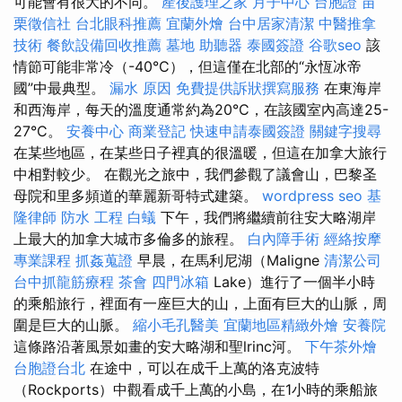
可能會有很大的不同。
產後護理之家 月子中心
台胞證
苗
栗徵信社
台北眼科推薦
宜蘭外燴
台中居家清潔
中醫推拿
技術
餐飲設備回收推薦
墓地
助聽器
泰國簽證
谷歌seo
該
情節可能非常冷（-40°C），但這僅在北部的“永恆冰帝
國”中最典型。
漏水 原因
免費提供訴狀撰寫服務
在東海岸
和西海岸，每天的溫度通常約為20°C，在該國室內高達25-
27°C。
安養中心
商業登記
快速申請泰國簽證
關鍵字搜尋
在某些地區，在某些日子裡真的很溫暖，但這在加拿大旅行
中相對較少。 在觀光之旅中，我們參觀了議會山，巴黎圣
母院和里多頻道的華麗新哥特式建築。
wordpress seo
基
隆律師
防水 工程
白蟻
下午，我們將繼續前往安大略湖岸
上最大的加拿大城市多倫多的旅程。
白內障手術
經絡按摩
專業課程
抓姦蒐證
早晨，在馬利尼湖（Maligne
清潔公司
台中抓龍筋療程
茶會
四門冰箱
Lake）進行了一個半小時
的乘船旅行，裡面有一座巨大的山，上面有巨大的山脈，周
圍是巨大的山脈。
縮小毛孔醫美
宜蘭地區精緻外燴
安養院
這條路沿著風景如畫的安大略湖和聖lrinc河。
下午茶外燴
台胞證台北
在途中，可以在成千上萬的洛克波特
（Rockports）中觀看成千上萬的小島，在1小時的乘船旅