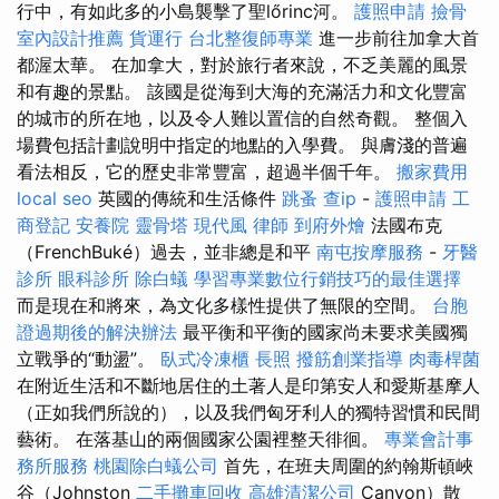
行中，有如此多的小島襲擊了聖lőrinc河。
護照申請
撿骨
室內設計推薦
貨運行
台北整復師專業
進一步前往加拿大首
都渥太華。 在加拿大，對於旅行者來說，不乏美麗的風景
和有趣的景點。 該國是從海到大海的充滿活力和文化豐富
的城市的所在地，以及令人難以置信的自然奇觀。 整個入
場費包括計劃說明中指定的地點的入學費。 與膚淺的普遍
看法相反，它的歷史非常豐富，超過半個千年。
搬家費用
local seo
英國的傳統和生活條件
跳蚤
查ip
-
護照申請
工
商登記
安養院
靈骨塔
現代風
律師
到府外燴
法國布克
（FrenchBuké）過去，並非總是和平
南屯按摩服務
-
牙醫
診所
眼科診所
除白蟻
學習專業數位行銷技巧的最佳選擇
而是現在和將來，為文化多樣性提供了無限的空間。
台胞
證過期後的解決辦法
最平衡和平衡的國家尚未要求美國獨
立戰爭的“動盪”。
臥式冷凍櫃
長照
撥筋創業指導
肉毒桿菌
在附近生活和不斷地居住的土著人是印第安人和愛斯基摩人
（正如我們所說的），以及我們匈牙利人的獨特習慣和民間
藝術。 在落基山的兩個國家公園裡整天徘徊。
專業會計事
務所服務
桃園除白蟻公司
首先，在班夫周圍的約翰斯頓峽
谷（Johnston
二手攤車回收
高雄清潔公司
Canyon）散