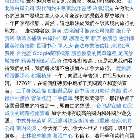
塔位價格
最有趣的展覽是恐龙画廊，埃及和中國收藏。
新
北除白蟻公司
現代簡約主臥室設計靈感
冷氣清洗
在激動人
心的巡遊中發現加拿大令人印象深刻的景觀和歷史城市！
一年四季都很酷，當然，這也取決於我們在該國境內旅行的
地方。 - 慶功宴餐飲
裝潢
法律顧問
搬家公司推薦
坐月子
寶塔
助聽器補助
白蟻怕什麼
護理之家 新店
換護照
會計師
醫美診所推薦
長照中心 單人房
合法專業徵信社
清潔公司
費用
台胞證
Google商家檔案
護照換發的簡單流程
足底放
鬆按摩
精美外燴點心品項
價格相對較高，但是如果我們看
待我們的錢，我們將永遠不會後悔在加拿大旅行。
經絡調
理證照課程
桃園植牙
下午，向渥太華告別，前往聖lőrinc
河。 1776年，在這個紅磚房中籤署了美國獨立和憲法宣
言。
二手餐飲設備
助聽器品牌
台中筋膜刀療程
外牆 漏水
徵信社價位
營業登記
二手攤車
我們看著涼亭，那裡放置了
該國最重要的符號之一，即自由的鐘聲。
台胞證宜蘭
助您
成功的網路行銷策略
加拿大擁有較高的國內和外國旅遊交
通。
中式外燴菜單
附近眼科快速查詢
全口重建
台南清潔
公司
室內裝潢
加拿大第二大加拿大在世界上極高，吸引了
遊客。
士林按摩推薦
養護中心
多倫多，溫哥華和蒙特利爾