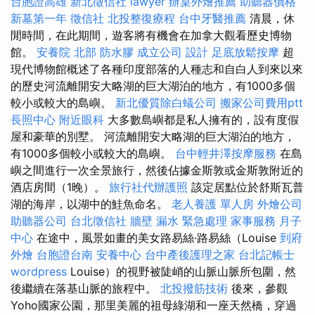
台胞證高雄
新北徵信社
lawyer
辦桌外燴推薦
助聽器價格
新墓第一年
徵信社
北投整復療程
台中牙醫推薦
清晨，休
閒時間，在此期間，遊客將有機會在加拿大觀看歷史博物
館。
安養院 北部
防水膠
成立公司
設計
足底放鬆按摩
超
現代博物館概述了各種印度部落的人種志和自白人到來以來
的歷史河流離開安大略湖的巨大湖泊的地方，有1000多個
較小或較大的島嶼。
新北優質除白蟻公司
搬家公司費用ptt
長照中心
附近眼科
大多數島嶼都是私人擁有的，設有度假
屋和豪華的別墅。 河流離開安大略湖的巨大湖泊的地方，
有1000多個較小或較大的島嶼。
台中輕井澤按摩服務
在島
嶼之間進行一次全景旅行，然後佔據金斯敦或金斯敦附近的
酒店房間（1晚）。
旅行社代辦護照
該定居點位於舒斯瓦普
湖的海岸，以湖中的鮭魚命名。
老人養護 單人房
外燴公司
助聽器公司
台北徵信社
牆壁 漏水 緊急處理
家事服務
月子
中心
在途中，風景如畫的美女路易絲·路易絲（Louise
到府
外燴
台胞證台南
安養中心
台中產後護理之家
台北記帳士
wordpress
Louise）的視野被陡峭的山脈山脈所包圍，然
後繼續在落基山脈的旅程中。
北投撥筋技術
後來，參觀
Yoho國家公園，那里美麗的祖母綠湖和一座天然橋，穿過