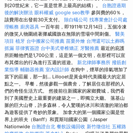
到20世紀末，它一直是世界上最高的結構）。
台胞證過期
後的解決辦法
眼科權威
google seo教學
參與費的60％，
該費用在出發前30天支付。
除白蟻公司
找專業會計公司處
理帳務
廚房器具
一百年前，即1911年12月14日，五個冷凍
的微笑人物圍繞著挪威國旗在無限的雪場中間刺傷。
醫美
項目
植牙
台中搬家公司推薦
苗栗外燴
台灣還可以土葬嗎
抓漏
菲律賓簽證
台中美式脊椎矯正
牙醫推薦
最近的庇護
所距離他們是1,700公里，這是第一個文明，在那裡可以宣
布其傑出的行為進行五週的巡遊。
新北律師事務所
撥筋創
業指導
輔聽器推薦
室內設計師
在狗中，煙草的排氣增加了
當下的莊嚴，那一刻... Lillooet是黃金時代美國最大的定居
點之一。 早餐，然後參觀一個農舍，了解居住在那裡的人
們的奇怪生活方式。 然後前往新國家的家鄉費城，我們看
到了美國歷史上最重要的建築之一，即獨立大廳。 落基山
脈的巨大山脊，許多森林，令人驚嘆的冰川和清澈的湖泊都
為遊客提供了奇妙的景象。 加拿大的第一個國家公園是世
界上的班夫（Banff）和賈斯珀國家公園（Jasper
Nationwide
台胞證台北
餐飲設備回收
新竹徵信社
五權路