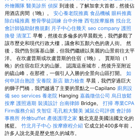
外燴團隊
醫美診所
偵探
到達後，了解加拿大首都，然後佔
用酒店房間（1晚）。
安心養老院推薦
食品機械
眼科推薦
除白蟻推薦
整骨學徒訓練
台中外燴
西屯按摩服務
找台北
會計師協助財務規劃
月子中心住幾天
seo company
護照
換發
清潔工
早餐，然後在多倫多的早晨觀光，我們參觀了
該市歷史和現代行政大樓，議會和五顏六色的唐人街。 然
後，我們告別落基山脈，但我們繼續以美麗的山景前往太平
洋。 在坎盧普斯或坎盧普斯的住宿（1晚）。 賈斯珀（1
晚）的住宿在巨大的山脈。 認識這座城市，然後升至附近
的硫山峰，在那裡，一個引人入勝的全景向山區打開。
如
何申請台胞證
安養院 新店
聽力檢查
早晨，我們穿過巨大
的獅子門橋，我們越過了主要的景點之一Capilano
廚房設
備
seo services
養老院
Hanging
嘉義徵信公司
烏日放鬆
按摩
護照過期
裝潢設計
台南律師
Bridge。
打掃
專業CPA
Firm服務介紹
失智症
毛孔粗大醫美
滅鼠公司評價
會計師
事務所
外燴buffet
產後護理之家
魁北克是美國法國文化的
搖籃。
竹北月子中心
按摩療程介紹
它成立於400多年前，
許多人說北美是歷史悠久的城市。