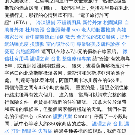
的大膽城堡。 在島嶼之間進行一次全景旅行，然後佔據金
斯敦的酒店房間（1晚）。 我們在早上，然後在早晨在魁北
克牆行走，那裡的心情與眾不同。 “電子旅行許可
證”（ETA）。
冷凍設備
不鏽鋼廚具
新竹外燴
桃園滅鼠
自
助餐外燴
杜拜簽證
台胞證辦理
seo
老人助聽器推薦
高雄
搬家公司
台中體態矯正服務
散光
全方位的SEO服務，提升
網站曝光度
換護照
室內設計公司
專業醫美皮膚科診療
全
瓷冠
台胞證高雄
這可以在線以7加元的價格在線索賠。
徵
信社有用嗎
護理之家 台北
整復療程專業
該“簽證”有效期為
5年，或直到護照到期並最大。 後來，查看薩斯喀徹溫河十
字路口的北薩斯喀徹溫省河，豪斯河和米斯塔亞河的匯合
處。 到達哥倫比亞冰場，阿薩巴斯卡冰川所在的6公里。
兩個海灘之間有4.5小時的差異。 重要的是，護照必須從旅
行結束後再有效六個月。 進入後，當局可以請求完整的旅
行保險文件，退貨票和我們的住宿確認。 加拿大位於溫帶
和寒冷的氣候區，但整個國家都有極端的天氣。 我們在著
名的伊頓中心（Eaton
護照代辦
Center）停留了一小段時
間，該中心等著大約350家商店的遊客。
護理之家 台北
漏
水 打針
關鍵字
失智症
經過各種各樣的監視點，我們在短