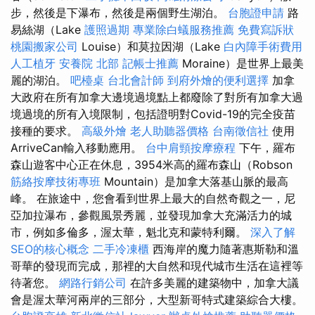
步，然後是下瀑布，然後是兩個野生湖泊。
台胞證申請
路
易絲湖（Lake
護照過期
專業除白蟻服務推薦
免費寫訴狀
桃園搬家公司
Louise）和莫拉因湖（Lake
白內障手術費用
人工植牙
安養院 北部
記帳士推薦
Moraine）是世界上最美
麗的湖泊。
吧檯桌
台北會計師
到府外燴的便利選擇
加拿
大政府在所有加拿大邊境過境點上都廢除了對所有加拿大過
境過境的所有入境限制，包括證明對Covid-19的完全疫苗
接種的要求。
高級外燴
老人助聽器價格
台南徵信社
使用
ArriveCan輸入移動應用。
台中肩頸按摩療程
下午，羅布
森山遊客中心正在休息，3954米高的羅布森山（Robson
筋絡按摩技術專班
Mountain）是加拿大落基山脈的最高
峰。 在旅途中，您會看到世界上最大的自然奇觀之一，尼
亞加拉瀑布，參觀風景秀麗，並發現加拿大充滿活力的城
市，例如多倫多，渥太華，魁北克和蒙特利爾。
深入了解
SEO的核心概念
二手冷凍櫃
西海岸的魔力隨著惠斯勒和溫
哥華的發現而完成，那裡的大自然和現代城市生活在這裡等
待著您。
網路行銷公司
在許多美麗的建築物中，加拿大議
會是渥太華河兩岸的三部分，大型新哥特式建築綜合大樓。