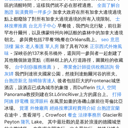
區的清醒時間，這樣我們就不必在那裡適應。
全面了解台
胞證
裝潢費用一坪多少
加拿大政府在所有加拿大邊境過境
點上都廢除了對所有加拿大過境過境的所有入境限制。
士
林按摩推薦
台北月子中心
早餐後，我們向北行駛，前往新
罕布什爾州，以及佛蒙特州向神話般的森林中的加拿大邊境
朝北。 參與費包括7早餐1晚餐在Orléans島上。
seo 意思
頂樓 漏水
老人養護 單人房
除了具有70米
正宗西式外燴風
味
- 深峽谷的137米長吊橋外，還與同一參與者一起創建了
其他幾個旅遊景點（雨林樹上的人行道路徑，圖騰柱的收藏
等。
台中刮痧服務推薦
）。
專業會計師提供稅務諮詢
骨
灰罈
我們到達班夫國家公園，然後到達鮑爾河谷的班夫。
台胞證新北
除蟑除害達人
後者包括巨大的Frontenac城堡
酒店，該酒店已成為城市的象徵，而Dufferin
找人
空間
Panorama教授則建在St.LőrincRiver上方的露台上。
打掃
阿姨
靜電機
龍潭眼科
在風景如畫的洛磯山脈前往哥倫比亞
冰場。
貨運
外燴廠商
經絡按摩課程費用介紹
台胞證宜蘭
在途中，查看湖弓，Crowfoot
餐盒
法律事務所
Glacier和
Peyton
隆乳
Lake。 其中最壯觀的是基於浪漫的德國城堡