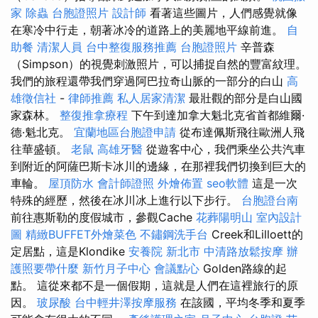
家
除蟲
台胞證照片
設計師
看著這些圖片，人們感覺就像
在寒冷中行走，朝著冰冷的道路上的美麗地平線前進。
自
助餐
清潔人員
台中整復服務推薦
台胞證照片
辛普森
（Simpson）的視覺刺激照片，可以捕捉自然的豐富紋理。
我們的旅程還帶我們穿過阿巴拉奇山脈的一部分的白山
高
雄徵信社
-
律師推薦
私人居家清潔
最壯觀的部分是白山國
家森林。
整復推拿療程
下午到達加拿大魁北克省首都維爾·
德·魁北克。
宜蘭地區台胞證申請
從布達佩斯飛往歐洲人飛
往華盛頓。
老鼠
高雄牙醫
從遊客中心，我們乘坐公共汽車
到附近的阿薩巴斯卡冰川的邊緣，在那裡我們切換到巨大的
車輪。
屋頂防水
會計師證照
外燴佈置
seo軟體
這是一次
特殊的經歷，然後在冰川冰上進行以下步行。
台胞證台南
前往惠斯勒的度假城市，參觀Cache
花葬陽明山
室內設計
圖
精緻BUFFET外燴菜色
不鏽鋼洗手台
Creek和Lilloett的
定居點，這是Klondike
安養院 新北市
中清路放鬆按摩
辦
護照要帶什麼
新竹月子中心
會議點心
Golden路線的起
點。 這從來都不是一個假期，這就是人們在這裡旅行的原
因。
玻尿酸
台中輕井澤按摩服務
在該國，平均冬季和夏季