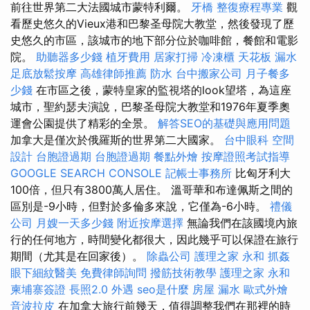
前往世界第二大法國城市蒙特利爾。
牙橋
整復療程專業
觀
看歷史悠久的Vieux港和巴黎圣母院大教堂，然後發現了歷
史悠久的市區，該城市的地下部分位於咖啡館，餐館和電影
院。
助聽器多少錢
植牙費用
居家打掃
冷凍櫃
天花板 漏水
足底放鬆按摩
高雄律師推薦
防水
台中搬家公司
月子餐多
少錢
在市區之後，蒙特皇家的監視塔的look望塔，為這座
城市，聖約瑟夫演說，巴黎圣母院大教堂和1976年夏季奧
運會公園提供了精彩的全景。
解答SEO的基礎與應用問題
加拿大是僅次於俄羅斯的世界第二大國家。
台中眼科
空間
設計
台胞證過期
台胞證過期
餐點外燴
按摩證照考試指導
GOOGLE SEARCH CONSOLE
記帳士事務所
比匈牙利大
100倍，但只有3800萬人居住。 溫哥華和布達佩斯之間的
區別是-9小時，但對於多倫多來說，它僅為-6小時。
禮儀
公司
月嫂一天多少錢
附近按摩選擇
無論我們在該國境內旅
行的任何地方，時間變化都很大，因此幾乎可以保證在旅行
期間（尤其是在回家後）。
除蟲公司
護理之家 永和
抓姦
眼下細紋醫美
免費律師詢問
撥筋技術教學
護理之家 永和
柬埔寨簽證
長照2.0
外遇
seo是什麼
房屋 漏水
歐式外燴
音波拉皮
在加拿大旅行前幾天，值得調整我們在那裡的時