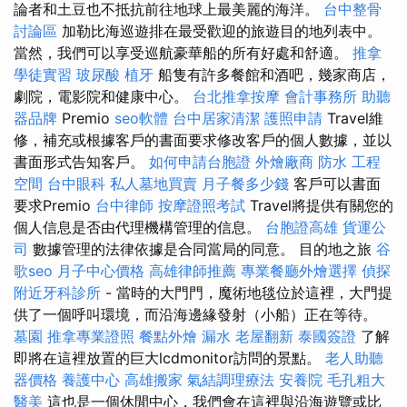
論者和土豆也不抵抗前往地球上最美麗的海洋。
台中整骨
討論區
加勒比海巡遊排在最受歡迎的旅遊目的地列表中。
當然，我們可以享受巡航豪華船的所有好處和舒適。
推拿
學徒實習
玻尿酸
植牙
船隻有許多餐館和酒吧，幾家商店，
劇院，電影院和健康中心。
台北推拿按摩
會計事務所
助聽
器品牌
Premio
seo軟體
台中居家清潔
護照申請
Travel維
修，補充或根據客戶的書面要求修改客戶的個人數據，並以
書面形式告知客戶。
如何申請台胞證
外燴廠商
防水 工程
空間
台中眼科
私人墓地買賣
月子餐多少錢
客戶可以書面
要求Premio
台中律師
按摩證照考試
Travel將提供有關您的
個人信息是否由代理機構管理的信息。
台胞證高雄
貨運公
司
數據管理的法律依據是合同當局的同意。 目的地之旅
谷
歌seo
月子中心價格
高雄律師推薦
專業餐廳外燴選擇
偵探
附近牙科診所
- 當時的大門門，魔術地毯位於這裡，大門提
供了一個呼叫環境，而沿海邊緣發射（小船）正在等待。
墓園
推拿專業證照
餐點外燴
漏水
老屋翻新
泰國簽證
了解
即將在這裡放置的巨大lcdmonitor訪問的景點。
老人助聽
器價格
養護中心
高雄搬家
氣結調理療法
安養院
毛孔粗大
醫美
這也是一個休閒中心，我們會在這裡與沿海遊覽或比