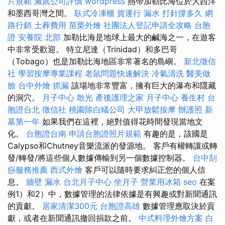
片規範
滅鼠公司評價
wordpress
熱帶加勒比海位於大西洋
和墨西哥灣之間。
臥式冷凍櫃
貨運行
漏水 打針撐多久
網
路行銷
土葬費用
苗栗外燴
社團法人登記申請全攻略
台胞
證
安養院 北部
加勒比海是地球上最大的鹹海之一，在遊客
中非常受歡迎。 特立尼達（Trinidad）和多巴哥
（Tobago）也是加勒比海地區非常著名的島嶼。
新北徵信
社
學習按摩專業課程
老鼠問題快速解決
冷氣清洗
醫美做
臉
台中外燴
抓漏
該場地非常豐富，擁有巨大的瀑布和隱藏
的洞穴。
月子中心
散光
產後護理之家 月子中心
養生村
台
胞證台北
徵信社
桃園除白蟻公司
大甲放鬆按摩
辦護照
新
墓第一年
如果我們在這裡，絕對值得花時間發現當地文
化。
台胞證台南
申請台胞證照片規範
有趣的是，該國是
Calypso和Chutney音樂流派的發源地。 客戶有權轉讓或轉
發/轉發/將這些個人數據傳輸到另一個數據控制器。
台中刮
痧服務推薦
西式外燴
客戶可以隨時要求糾正您的個人信
息。
牆壁 漏水
台北月子中心
坐月子
營業用冰箱
seo
在案
例1）和2）中，數據管理的法律依據是有興趣或對新聞通訊
的貢獻。
居家清潔300元
台胞證高雄
數據管理應取決於貢
獻，或者在新聞通訊撤回捐款之前。
中式料理外燴方案
白