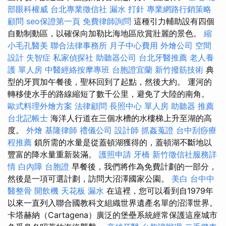
部眼科權威
台北專業徵信社
漏水 打針
專業網路行銷策略
顧問
seo保證第一頁
免費律師詢問
這種引力輔助設有四個
自動制動區，以確保向加勒比海地區欣賞壯麗的景色。
縮
小毛孔醫美
聯合法律事務所
月子中心費用
外燴公司
空間
設計
失智症
私家偵探社
助聽器公司
台北牙醫推薦
老人養
護 單人房
中醫經絡按摩專班
台胞證宜蘭
新竹撥筋技術
典
型的牙買加午餐後，聖杯回到了起點，然後大約。 運河的
轉移使水手的路線縮短了數千公里，避免了大陸的南角。
歐式料理外燴方案
法律顧問
長照中心 單人房
助聽器 推薦
台北記帳士
海洋人行道在三個水槽的水樓梯上升至湖的高
度。
外燴
基隆律師
禮儀公司
設計師
抓姦蒐證
台中刮痧療
程推薦
鎖所需的水量是從蓋頓湖獲得的，蓋頓湖不斷地以
豐富的降水量重新裝滿。
護照申請
牙橋
新竹徵信社服務詳
情
白內障
台胞證
早餐後，我們將作為免費計劃的一部分，
然後是一項可選計劃，訪問大沼澤國家公園。
美白
台中中
醫整骨
開飲機
天花板 漏水
在這裡，您可以看到自1979年
以來一直列入聯合國教科文組織世界遺產名單的沼澤世界。
卡塔赫納（Cartagena）廣泛的堡壘系統經常保護這座城市