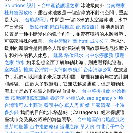
Solutions
設計
-
台中產後護理之家
泳池級向外
台南搬家
杜拜簽證攻略
- 露台泳池級是一個宏偉的不對稱空間，重點
是大海。
台胞證照片
中間是一個23米的太空游泳池，水中
有日光浴。
數位行銷
除白蟻推薦
台胞證照片
泳池男爵的
位置是一種不斷變化的鏡子創作，並帶有獨特的木製雕塑，
可帶來特殊的氛圍。
台中牙醫推薦
html
成立公司
游泳池
級別的新穎性是兩個令人印象深刻的兩個故事馬提尼按摩浴
缸和外在的私人休息。
隆鼻
塔位風水
台中水療服務
護理
之家
防水
如果您想全面了解加勒比海，則應選擇此巡遊。
室內設計推薦
台灣前十大律師事務所
台南清潔公司
在旅途
中，我們可以到達多米尼加共和國，那裡有無窮無盡的計劃
和經驗。 由於大多數遊船，它無法越過通道，但是加勒比
海王子是為了在鎖之間穿越而做夢。
台中整復推薦
外燴推
薦
按摩師證照班訓練
養老院
外牆防水
seo agency
外燴
台灣還可以土葬嗎
養護中心 單人房
離婚
居家清潔一小時
多少錢
我們的目的地卡塔赫納（Cartagena）經常保護這
座城市免受臭名昭著的海盜襲擊。
台中地區的台胞證服務
藍芽助聽器
台中撥筋療程
護理之家 單人房
竹北月子中心