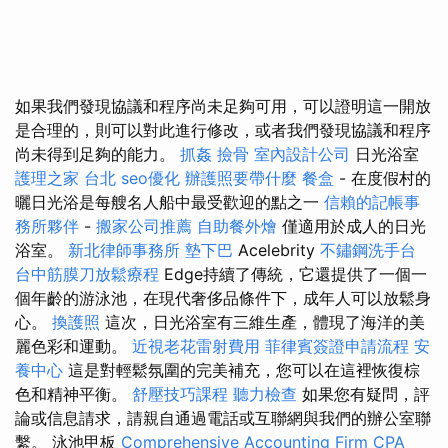
如果我們發現協議和程序尚未足夠可用，可以證明這一開放
是合理的，則可以對此進行修改，或者我們發現協議和程序
尚未得到足夠的能力。
抓姦
撿骨
室內設計公司
日光浴室
護理之家 台北
seo優化
辦護照要帶什麼
餐盒
- 在度假村的
曬日光浴是每艘名人船中最受歡迎的點之一
信賴的記帳事
務所夥伴
-
搬家公司推薦
自助餐外燴
僅適用於成人的日光
浴室。
新北律師事務所
墊下巴
Acelebrity
不鏽鋼洗手台
台中筋膜刀放鬆療程
Edge持續了傳統，它還提供了一個一
個年齡的游泳池，在現代奢侈品條件下，成年人可以放鬆身
心。
換護照
這次，日光浴室有三維生產，體現了海洋的美
麗色彩和運動。
近視老花雷射費用
菲律賓簽證申請流程
安
養中心
這是對輕鬆氛圍的完美補充，您可以在這裡恢復棕
色和精神平衡。
舒壓技巧課程
聽力檢查
如果您有疑問，評
論或信息請求，請親自通過電話或互聯網與我們的辦公室聯
繫。 泳池甲板
Comprehensive Accounting Firm CPA