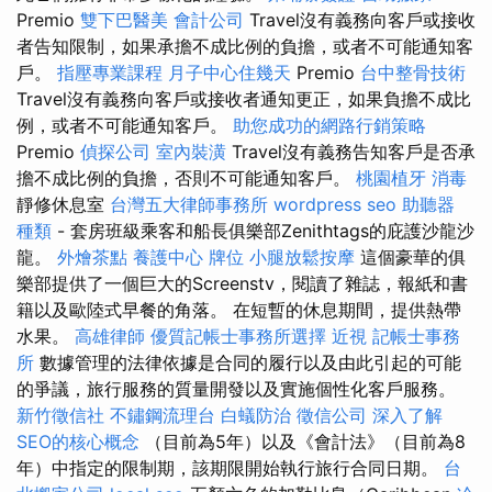
Premio
雙下巴醫美
會計公司
Travel沒有義務向客戶或接收
者告知限制，如果承擔不成比例的負擔，或者不可能通知客
戶。
指壓專業課程
月子中心住幾天
Premio
台中整骨技術
Travel沒有義務向客戶或接收者通知更正，如果負擔不成比
例，或者不可能通知客戶。
助您成功的網路行銷策略
Premio
偵探公司
室內裝潢
Travel沒有義務告知客戶是否承
擔不成比例的負擔，否則不可能通知客戶。
桃園植牙
消毒
靜修休息室
台灣五大律師事務所
wordpress seo
助聽器
種類
- 套房班級乘客和船長俱樂部Zenithtags的庇護沙龍沙
龍。
外燴茶點
養護中心
牌位
小腿放鬆按摩
這個豪華的俱
樂部提供了一個巨大的Screenstv，閱讀了雜誌，報紙和書
籍以及歐陸式早餐的角落。 在短暫的休息期間，提供熱帶
水果。
高雄律師
優質記帳士事務所選擇
近視
記帳士事務
所
數據管理的法律依據是合同的履行以及由此引起的可能
的爭議，旅行服務的質量開發以及實施個性化客戶服務。
新竹徵信社
不鏽鋼流理台
白蟻防治
徵信公司
深入了解
SEO的核心概念
（目前為5年）以及《會計法》（目前為8
年）中指定的限制期，該期限開始執行旅行合同日期。
台