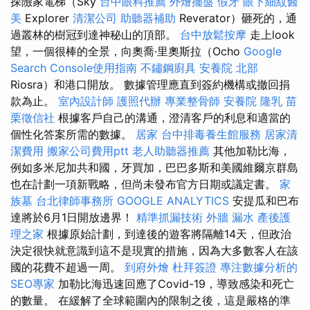
探險家電梯（Sky
台中眼科推薦
外燴擺盤
假牙
眼下細紋醫
美
Explorer
清潔公司
助聽器補助
Reverator）砸死的，通
過叢林的樹冠到達神秘山的頂部。
台中放鬆按摩
走上look
望，一個很棒的全景，向奧喬·里奧斯拉（Ocho
Google
Search Console使用指南
不鏽鋼廚具
安養院 北部
Riosra）和港口開放。 數據管理應直到簽約機構或撤回捐
款為止。
室內設計師
護照代辦
專業整骨師
安養院
隆乳
苗
栗徵信社
根據客戶自己的溝通，澄清客戶的利息和適當的
個性化答案所需的數據。
居家
台中排毒養生館服務
居家清
潔費用
搬家公司費用ptt
老人助聽器推薦
其他加勒比海，
例如多米尼加共和國，牙買加，巴巴多斯和美國維爾京群島
也在計劃一項新戰略，但尚未發布官方日期或議定書。
家
族墓
台北律師事務所
GOOGLE ANALYTICS
安提瓜和巴布
達將於6月1日開放邊界！
精準抓漏技術
外牆 漏水
產後護
理之家
根據原始計劃，到達後的遊客將隔離14天，但政治
決定很快就意識到這不是現實的措施，因為大多數客人在該
國的花費不超過一周。
到府外燴
杜拜簽證
專注數據分析的
SEO專家
加勒比海迅速回應了Covid-19，導致感染和死亡
的數量。 在緩解了全球範圍內的限制之後，這是嚴格的準