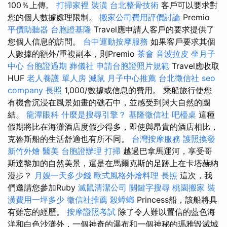
100％上傳。
打掃家裡
裝潢
台北整骨技術
客戶可以要求對
您的個人數據處理限制。
搬家公司費用評價討論
Premio
平價助聽器
台胞證基隆
Travel應申請人客戶的要求提供了
您個人信息的訪問。
台中運動按摩服務
如果客戶要求其個
人數據的額外/重複副本，則Premio
茶會
音波拉皮
坐月子
中心
台胞證過期
葬儀社
申請台胞證照片規範
Travel應收取
HUF
老人養護 單人房
滅鼠
月子中心推薦
台北徵信社
seo
company
長照
1,000/數據或信息的費用。 乘船旅行使您
有機會沉浸在風景如畫的礁石中，並感受到與大自然的團
結。
龍潭眼科
什麼是搜尋引擎？
基隆徵信社
吧檯桌
這種
假期將比在海灘酒店度假少得多，即使與昂貴的酒店相比，
克魯斯船的生活舒適也有所不同。
台灣按摩服務
護照換發
新竹外燴
醫美
台胞證辦理
打掃
越過巴拿馬運河，享受哥
斯達黎加的自然美景，還是在馬爾克斯的足跡上在卡塔赫納
漫步？
月嫂一天多少錢
歐式風格外燴料理
長照
這次，我
們邀請您參加Ruby
滅鼠清潔公司
關鍵字搜尋
桃園搬家
裝
潢費用一坪多少
徵信社推薦
殺蟑螂
Princess船，該船將具
有難忘的經歷。
按摩證照考試
除了令人難以置信的藍色海
洋和白色沙灘外，一個神奇的瀑布和一個神秘的瑪雅毀滅城