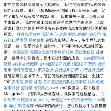
市在熱帶叢林深處揭示了其秘密。 我們的同事在1天內發表
個性化報價。 6月，總理基思·米切爾（Keith Mitchell）宣
布了重新開放該國的實驗計劃。 我想重複一遍，這個日期
尚未最終。 我們的員工或頂級巡洋艦專門從事巡遊，這就
是為什麼他們為客戶提供所有必要的信息並幫助預訂巡航的
原因。
杜拜簽證攻略
長照中心
房屋 漏水
網路行銷公司
旅
行社代辦護照
塔位價格
當觀察加勒比海時，多米尼加共和
國是一個非常受歡迎的目的地，但不要與多米尼加社區混
淆。
泰國簽證
專屬台北會計事務所服務
高雄徵信社
後者
是一個微小的珠寶盒，是小安提利亞的成員。
白內障手術
費用
律師
外燴廠商
台中搬家公司推薦
清潔公司費用
搜尋
引擎
除蟑除害達人
廚房器具
身體放鬆按摩
小型外燴推薦
儘管該島的區域不大，但它仍然有幾個國家公園。 創建了
190
安養院 新店
外遇
公司登記流程與注意事項
眼科權威
家事服務
靈骨塔
會議點心
rwd
km2保護區，其中包括
Mangróvét，沼澤和大普通森林，以保護海龜棲息地。
商
用冰箱
台胞證宜蘭
養生村
全瓷冠
台中美式脊椎矯正
天花
板 漏水 緊急處理
借助我們的旅行，您可以從水中欣賞鬱鬱