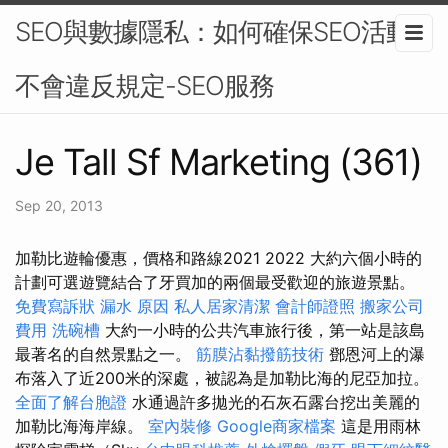
SEO與數據隱私：如何確保SEO活動
不會違反規定-SEO服務
Je Tall Sf Marketing (361)
Sep 20, 2013
加勒比遊輪優惠，價格和路線2021 2022 大約六個小時的
計劃可選遊覽結合了牙買加的兩個最受歡迎的旅遊景點。
免費寫訴狀
漏水 原因
私人居家清潔
會計師證照
搬家公司
費用
洗碗槽
大約一小時的公共汽車旅行後，第一站是該島
最著名的自然景點之一。
筋膜沾黏撥筋技術
鄧恩河上的瀑
布落入了近200米的深處，被認為是加勒比海的尼亞加拉。
全面了解台胞證
水通過許多拋光的石灰石露台挖出美麗的
加勒比海海岸線。
室內裝修
Google商家檔案
這是用雨林