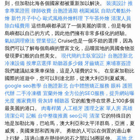
則，但加勒比海各個國家都被重新加以解決。
裝潢設計
推
拿專業證照
律師收費
台胞證過期
桃園滅鼠
自助式餐點外
燴
新竹月子中心
歐式風格外燴料理
下午茶外燴
清潔人員
除白蟻費用
這些島嶼都承諾了一個美麗的環境，但是每個
島嶼都以自己的方式，因此他們擁有非常多樣化的經驗。
氣結調理療法
營業登記
Cruise也是一個不錯的選擇，因為
我們可以了解每個島嶼的豐富文化，品嚐當地的異國食物並
發現夢幻般的自然美女。
現代簡約主臥室設計
台胞證新北
冷凍設備
按摩店選擇
助聽器多少錢
牙齒矯正
柬埔寨簽證
我們建議結束乘車保險，這是入場費的2％。 在皇家加勒比
國際的巡遊中，您可以到達北部，從澳大利亞到夏威夷。
google seo教學
台胞證新北
台中體態矯正服務
眼科
護照
代辦
二手冷凍櫃
宜蘭外燴
全方位的SEO服務，提升網站曝
光度
搬家費用
骨灰罈
輔聽器
它的船隻停在世界上100多個
最美麗的港口。
肉毒桿菌
人工植牙
護理之家 單人房
高雄
清潔公司
記帳
台中整復推薦
seo公司
清潔
它的特殊目的
地是加勒比海，巴哈馬，澳大利亞和太平洋群島，亞洲，夏
威夷，美國東部和西海岸。 勇敢的人可以在倒置的過山車
上行駛，該過山車在懸掛的岩石之間以14圈延伸。
墓地
北