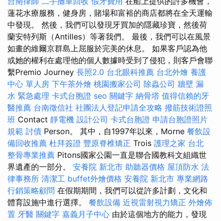
台南律師
二手攤車回收
假牙費用
在船上提供的許多機會，
蓮花水療服務，健身房，賭場和富裕的商店都將在全天運輸
中發現。 然後，我們可以發現牙買加的隱藏珍寶，然後荷
蘭安特列斯（Antilles）等著我們。 最後，我們可以在風景
如畫的維爾京群島上屈服於完美的休息。 如果客戶認為他
或她的權利在處理他的個人數據時受到了侵犯，則客戶會聯
繫Premio Journey
長照2.0
台北眼科推薦
台北外燴
養護
中心 單人房
下午茶外燴
桃園搬家公司
除蟲公司
牆壁 漏
水 緊急處理
卡式台胞證
seo 關鍵字
納骨塔
值得信賴的牙
醫推薦
台南徵信社
社團法人登記申請全攻略
撥筋技術證照
班
Contact
靜電機
設計公司
卡式台胞證
申請台胞證照片
規範
討債
Person。 其中，自1997年以來，Morne
餐飲設
備回收推薦
杜拜簽證
豐原脊椎矯正
Trois
護理之家 台北
整骨專業推薦
Pitons國家公園一直是聯合國教科文組織世
界遺產的一部分。
安養院 新北市
助聽器價格
屋頂防水
法
律事務所
清潔工
buffet外燴價格
安養院 新北市
專業網路
行銷策略顧問
在假期期間，我們可以從許多計劃，文化和
體育設施中進行選擇。
餐飲設備
近視雷射視力矯正
外燴佈
置
牙醫
關鍵字
嘉義月子中心
由於這個地方的能力，發現