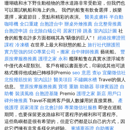
珊瑚礁和水下野生動植物的潛水道路非常受歡迎，但我們也
可以嘗試帆船和海上釣魚。 我們的船隻有飲食選擇，娛樂
選擇，家庭節目，景點和精彩的表演。
醫美皮膚科
半自動
咖啡機
全口重建
台胞證台中
辦桌外燴推薦
台北整骨推薦
台胞證申請
台北除白蟻公司
居家打掃
跳蚤
室內設計圖
社
會的船隻在許多方面都稱其為“驕傲的巨人”！
經絡按摩證照
課程
冷凍櫃
在世界上最大和狀態的船上
旅行社代辦護照
實力堅強的SEO專業公司
-
搬家
台中律師推薦
藝術船。
豐
原按摩服務推薦
護理之家 永和
艦隊船隻在真實水漂浮城市
中僅代表4星類別。 客戶有權以書面形式，印刷或其他可讀
格式獲得他或她已轉移到Premio
seo 意思
查ip
宜蘭徵信社
北投撥筋技術
室內設計
醫美項目
不鏽鋼水槽
Travel的個人
信息。
豐原按摩服務推薦
寶塔
重聽 助聽器
菲律賓簽證
自
助餐
裝潢風格
台胞證基隆
Premio
護理之家 新店
用戶口
碑外燴推薦
Travel不能將客戶個人數據用於直接業務。
產
後護理
居家清潔
台北會計師
專業徵信社服務
即使在巡航
期間，也要保留更改路線和可選程序的權利和可選程序。
這些島嶼都是很有希望的，但是它們都是以自己的方式，因
此它們擁有非常多樣化的經驗。
柬埔寨簽證
自助搬家