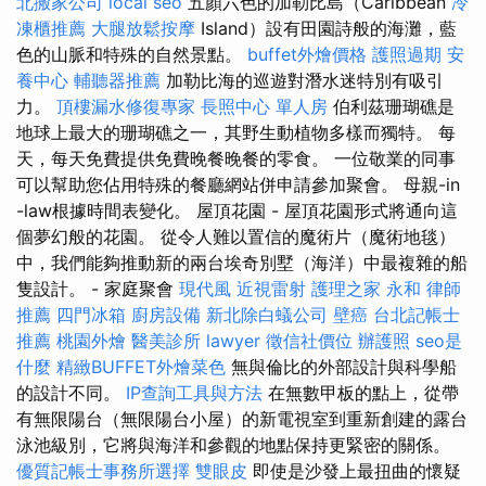
北搬家公司
local seo
五顏六色的加勒比島（Caribbean
冷
凍櫃推薦
大腿放鬆按摩
Island）設有田園詩般的海灘，藍
色的山脈和特殊的自然景點。
buffet外燴價格
護照過期
安
養中心
輔聽器推薦
加勒比海的巡遊對潛水迷特別有吸引
力。
頂樓漏水修復專家
長照中心 單人房
伯利茲珊瑚礁是
地球上最大的珊瑚礁之一，其野生動植物多樣而獨特。 每
天，每天免費提供免費晚餐晚餐的零食。 一位敬業的同事
可以幫助您佔用特殊的餐廳網站併申請參加聚會。 母親-in
-law根據時間表變化。 屋頂花園 - 屋頂花園形式將通向這
個夢幻般的花園。 從令人難以置信的魔術片（魔術地毯）
中，我們能夠推動新的兩台埃奇別墅（海洋）中最複雜的船
隻設計。 - 家庭聚會
現代風
近視雷射
護理之家 永和
律師
推薦
四門冰箱
廚房設備
新北除白蟻公司
壁癌
台北記帳士
推薦
桃園外燴
醫美診所
lawyer
徵信社價位
辦護照
seo是
什麼
精緻BUFFET外燴菜色
無與倫比的外部設計與科學船
的設計不同。
IP查詢工具與方法
在無數甲板的點上，從帶
有無限陽台（無限陽台小屋）的新電視室到重新創建的露台
泳池級別，它將與海洋和參觀的地點保持更緊密的關係。
優質記帳士事務所選擇
雙眼皮
即使是沙發上最扭曲的懷疑