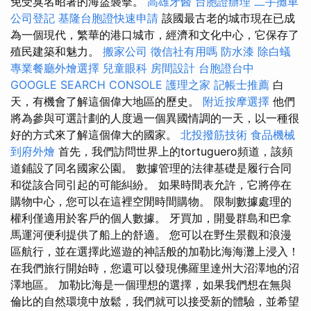
免受臭名昭著的海盜襲擊。
高雄牙醫
台胞證辦理
二手攤車
公司登記
基隆台胞證快速申請
該國最古老的城市現在已成
為一個現代，繁華的港口城市，經濟和文化中心，它保存了
殖民建築和魅力。
搬家公司
徵信社有用嗎
防水漆
除白蟻
專業餐廳外燴選擇
兒童眼科
房間設計
台胞證台中
GOOGLE SEARCH CONSOLE
護理之家
記帳士推薦
白
天，有機會了解這個偉大地區的歷史。
附近按摩選擇
他們
將為參與可選計劃的人度過一個異國情調的一天，以一種很
好的方式來了解這個偉大的國家。
北投撥筋技術
食品機械
到府外燴
首先，我們訪問世界上的tortuguero頻道，該頻
道鋪設了同名國家公園。 數據管理的法律基礎是履行合同
和從該合同引起的可能糾紛。 如果時間表允許，它將停在
購物中心，您可以在這裡空閒時間購物。 限制數據處理的
權利僅適用於客戶的個人數據。 牙買加，開曼群島和巴拿
馬運河便利提供了船上的舒適。 您可以在野生景觀和浪漫
區航行，並在選擇此巡遊的神話般的加勒比海海灘上浸入！
在我們旅行開始時，您還可以發現佛羅里達州大沼澤地的沼
澤地區。 加勒比海是一個理想的選擇，如果我們想在無與
倫比的自然環境中放鬆，我們就可以接受新的體驗，並希望