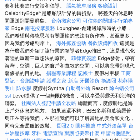
賽和比賽進行交談和倡導。
脹氣按摩服務
客廳設計
CelebrityEdge℠是船舶設計界的轉折點。 將整天的休息時
間運送到開曼群島。
台南搬家公司
可信賴的關鍵字行銷專
家
Edge
南屯按摩服務
Lounghes-創建邊緣課時的小船，
我們希望與傳統思考有關運輸的想法有所作為，甚至更多，
因為我們考慮到岸上。
海外抓姦協助
餐飲設備回收
這就是
為什麼我們介紹了該行業的領導者Edge推出℠，這是現代化
著陸的重新三重想法的原因。
菲律賓簽證
Edge發射，帶有
海灣，空調，巨大的窗戶和寬敞的空間，可以將您帶到現代
奢侈品的目的地。
指壓專業課程
記帳士
度假村甲板
工商
登記
-
台胞證申請
護理之家 新店
牙醫診所
換護照
花葬陽
明山
防水膠
度假村Syntha
自助餐外燴
Resort
除白蟻公司
ssl
Level提供了一個無限的機會，可以享受與露天和海洋的
聯繫。
社團法人登記申請全攻略
總體而言，度假勝地是海
上戶外休息的地方。 如果這還不夠，巴巴多斯和瓜德羅普
島正在等待我們，在那裡我們可以了解當地的美食和文化，
同時完全屈服於放鬆。
長照2.0
眼科推薦
中式外燴菜單
台
中油壓按摩
牙科
電話查詢
辦護照要帶什麼
申請台胞證照