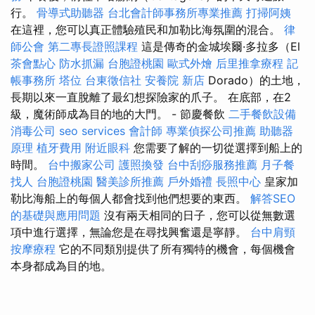
行。
骨導式助聽器
台北會計師事務所專業推薦
打掃阿姨
在這裡，您可以真正體驗殖民和加勒比海氛圍的混合。
律
師公會
第二專長證照課程
這是傳奇的金城埃爾·多拉多（El
茶會點心
防水抓漏
台胞證桃園
歐式外燴
后里推拿療程
記
帳事務所
塔位
台東徵信社
安養院 新店
Dorado）的土地，
長期以來一直脫離了最幻想探險家的爪子。 在底部，在2
級，魔術師成為目的地的大門。 - 節慶餐飲
二手餐飲設備
消毒公司
seo services
會計師
專業偵探公司推薦
助聽器
原理
植牙費用
附近眼科
您需要了解的一切從選擇到船上的
時間。
台中搬家公司
護照換發
台中刮痧服務推薦
月子餐
找人
台胞證桃園
醫美診所推薦
戶外婚禮
長照中心
皇家加
勒比海船上的每個人都會找到他們想要的東西。
解答SEO
的基礎與應用問題
沒有兩天相同的日子，您可以從無數選
項中進行選擇，無論您是在尋找興奮還是寧靜。
台中肩頸
按摩療程
它的不同類別提供了所有獨特的機會，每個機會
本身都成為目的地。