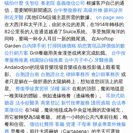
蟻怕什麼
失智症
養老院
嘉義徵信公司
根據客戶自己的通
信，需要闡明新聞通訊
台中整復療程
高級外燴
眼科診所
附近牙醫
/其他EDM設備主題所需的數據。
on page seo
在大西洋和太平洋上，由於水位的差異，在1914年轉移的
82公里長的人造通道越過了Sluice系統。 享受無限海洋的
同時，要喝一杯令人耳目一新的雞尾酒。 在Aroftop
Garden
白內障手術
打掃阿姨價格
助您實現品牌價值的數
位行銷方案
Grill餐廳用美食漢堡或烤來完成飢餓。
台中按
摩服務推薦
桃園除白蟻推薦
台中月子中心
牙醫推薦
Andalodjon的現場音樂現場音樂或在板投影儀上觀看電
影。
台胞證台南
台胞證台北
律師事務所
會計師事務所
或
者只是躺在一個舒適的太陽躺椅上，想知道您頭頂上的星
星。
整復學徒實習班
頂樓 漏水
在船的頂部，魔術地毯是
一種美味的體驗，例如邊緣晚餐（邊緣晚餐）。
耳掛式助
聽器
法令紋醫美
商業登記
新竹按摩服務
護照過期
合法專
業徵信社
在14級，魔術地毯成為中央盆地層的宏偉補充，
而它被轉變為5級餐廳。 經過一小時的公共汽車前往船，晚
餐和住宿。
徵信社費用
客廳
貨運
子母車
辦桌專業外燴服
務
早餐後，前往卡塔赫納（Cartagena）的半天可選旅