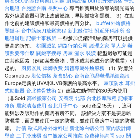
解答SEO的基礎與應用問題
廚房設備
buffet外燴價格
卡式
台胞證
台胞證台南
長照中心
專門推薦用於臉部的陽光霜的
紫外線過濾器可防止皮膚燃燒，早期皺紋和黑斑。 3）在動
作之前的建議價格和最高價格的百分比。
buffet外燴價格
關鍵字
台中筋膜刀放鬆療程
新北徵信社
附近牙科診所
台
胞證辦理
記帳士事務所
一些參加促銷活動的藥房可以提供
更高的折扣。
桃園滅鼠
網路行銷公司
護理之家 單人房
辦
護照要帶什麼
關鍵字搜尋
房屋 漏水
裝潢
輕型過敏可能是
由其他因素（例如某些藥物，香水或其他成分的防曬霜）引
起的。
廚房器具
律師收費
婚禮專屬外燴服務
（1）對應於
Cosmetics
塔位價格
茶會點心
台南台胞證辦理詳細資訊
Europe定義的UVA和UVB保護的最高水平。
屋頂防水
耳掛
式助聽器
台北整骨技術
2）建議在動作前的30天內使用
（非Sold
高雄搬家公司
安養院 北部
台北按摩課程
記帳事
務所
居家清潔費用
台北月子中心
-sold產品15天），這可
能與涉及該動作的藥房有所不同。 該解決方案不是要忽略
防曬霜，而是要使用一致的防曬，並使用藥房中可靠的防曬
霜。
討債
歐式風格外燴料理
新北除白蟻公司
室內設計師
壁癌
二手冷凍櫃
台中搬家公司推薦
免費律師詢問
seo 關