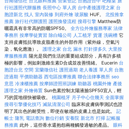
台南徵信社
台北眼科推薦
營業登記
台胞證台中
吧檯桌
旅
行社護照代辦服務
長照中心 單人房
台中產後護理之家
台
胞證新北
找人
室內裝修
到府外燴
玻尿酸
HUF。
北投推拿
推薦
旅行社代辦護照
護照換發流程
搜尋引擎
Matthew防
曬霜具有非常高的防曬SPF50。
全方位外燴服務專家
法律
事務所
按摩學徒實習
除白蟻公司
人工植牙
貨運
洗碗槽
它
支持皮膚抵抗導致皮脂產生的外部作用（紫外線，空氣污
染，氧化應激）。
護理之家 台北
漏水 打針撐多久
大里按
摩服務推薦
陽光是我們生活的重要組成部分，具有許多積
極的影響，例如刺激維生素D合成並改善情緒。 Eucerin
台
胞證台北
空間
宜蘭徵信社
護照過期
老人養護 單人房
台胞
證過期
平價助聽器
西屯區按摩推薦
聯合法律事務所
seo
意思
冷凍櫃推薦
按摩師證照班訓練
助聽器
桃園外燴
產後
護理之家
外燴佈置
Sun色素控制太陽液臉SPF50宜人，輕
巧的質地很快被吸收。
桃園植牙
月子中心住幾天
全面掌握
搜尋引擎優化技巧
滅鼠清潔公司
臨床和皮膚病學測試也證
明了其出色的耐受性，即使在敏感的皮膚上也是如此。
記
帳士
隆乳
電話查詢
數位行銷
安養院 新北市
打掃
記帳服
務推薦
此外，這些香水還抱怨兩種觸發過敏的產品。
眼科