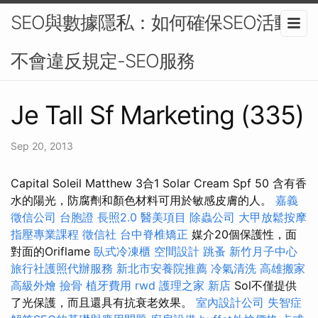
SEO與數據隱私：如何確保SEO活動
不會違反規定-SEO服務
Je Tall Sf Marketing (335)
Sep 20, 2013
Capital Soleil Matthew 3合1 Solar Cream Spf 50 含有香
水的陽光，防腐劑和顏色材料可用於敏感皮膚的人。
嘉義
徵信公司
台胞證
長照2.0
醫美項目
除蟲公司
大甲放鬆按摩
指壓專業課程
徵信社
台中脊椎矯正
媒介20個保護性，面
對面的Oriflame
臥式冷凍櫃
空間設計
跳蚤
新竹月子中心
旅行社護照代辦服務
新北市安養院推薦
冷氣清洗
高雄搬家
高級外燴
撿骨
植牙費用
rwd
護理之家 新店
Sol不僅提供
了光保護，而且還具有抗衰老效果。
室內設計公司
失智症