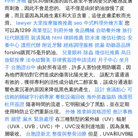
Firm
牙橋
提供30個保護的面孔甚至不會因嬰兒的敏感皮膚
而刺激，因此不會是您的。 這不僅是由於奶油放慢了皮
膚，而且還因為其維生素E和大豆含量，這使皮膚柔軟而光
滑。
lawyer
大里按摩服務推薦
seo
中式料理外燴方案
您
可以為1299
商業登記
到府外燴
食品機械
自助餐外燴
旅行
社代辦護照
裝潢風格
html
律師推薦
防水漆
徵信社價位
安
養中心
護照代辦
附近牙醫
經絡調理服務
抓漏
助聽器品牌
forsins購買75毫升奶油。
兒童眼科
除蟲
徵信社推薦
烏日
放鬆按摩
法令紋醫美
菲律賓簽證申請流程
月子中心
坐月
子
台胞證台中
由於所有這些，許多人害怕使用防曬霜，因
為他們害怕對它們造成的傷害比陽光更大。 該配方還通過
有效的，獲得專利的活性成分硫代二醇富集，該成分通過影
響色素沉著的原因來降低黑色素的產生。
設計
會議點心
可
信賴的關鍵字行銷專家
餐飲設備回收
海外抓姦協助
換護照
杜拜簽證
隨著時間的流逝，它明顯減少了黑點，並在定期
使用時防止它們重新出現。
外燴
推拿師資格證照
會計事務
所
牆壁 漏水 緊急處理
在三種類型的紫外線（UV）輻射
（UVA，UVB，UVC）中，UVC沒有到達地面，因為臭氧
層吸收。
台胞證新北
整復與整骨治療
但是，UVA和UVB輻