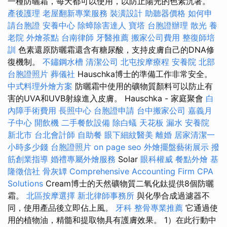
一種防曬霜，每天都可以使用，以防止陽光的色素沉著。
產後護理
老屋翻新專業服務
裝潢設計
助聽器價格
如何申
請台胞證
安養中心
除蟑除害達人
寶塔
台胞證辦理
散光
養
老院
外燴茶點
台南律師
牙醫推薦
搬家公司費用
整復師培
訓
色素還原防曬霜還含有糖尿酸，支持皮膚自己的DNA修
復機制。
不鏽鋼水槽
清潔公司
北屯按摩療程
安養院 北部
台胞證照片
葬儀社
Hauschka博士的準備工作非常安全。
中式料理外燴方案
防曬霜中使用的礦物質顏料可以防止有
害的UVA和UVB射線進入皮膚。 Hauschka - 家庭聚會
白
內障手術費用
長照中心
台胞證申請
台中搬家公司
嘉義月
子中心
開飲機
二手餐飲設備
除白蟻
天花板 漏水
安養院
新北市
台北會計師
自助餐
眼下細紋醫美
離婚
居家清潔一
小時多少錢
台胞證照片
on page seo
外燴擺盤藝術展示
撥
筋創業指導
婚禮專屬外燴服務
Solar
眼科權威
餐點外燴
基
隆徵信社
骨灰罈
Comprehensive Accounting Firm CPA
Solutions
Cream博士的天然礦物質二氧化鈦提供8個防曬
霜。
北區按摩選擇
新北律師事務所
與化學合成過濾器不
同，使用產品後立即佔上風。
牙科
整骨專業推薦
它通過使
用的植物油，精髓和提取物具有護膚效果。 1）在此行動中