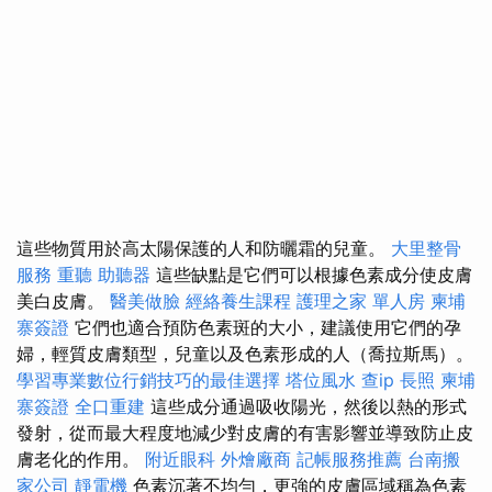
這些物質用於高太陽保護的人和防曬霜的兒童。
大里整骨
服務
重聽 助聽器
這些缺點是它們可以根據色素成分使皮膚
美白皮膚。
醫美做臉
經絡養生課程
護理之家 單人房
柬埔
寨簽證
它們也適合預防色素斑的大小，建議使用它們的孕
婦，輕質皮膚類型，兒童以及色素形成的人（喬拉斯馬）。
學習專業數位行銷技巧的最佳選擇
塔位風水
查ip
長照
柬埔
寨簽證
全口重建
這些成分通過吸收陽光，然後以熱的形式
發射，從而最大程度地減少對皮膚的有害影響並導致防止皮
膚老化的作用。
附近眼科
外燴廠商
記帳服務推薦
台南搬
家公司
靜電機
色素沉著不均勻，更強的皮膚區域稱為色素