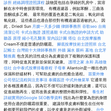
診所
經絡調理證照課程
該物質包括在孕婦的乳房中，當溶
解在水中時會損害環境。 有機過濾器，例如苯酮，三曲洛
昔酮或多乙烯。 最常用的覆蓋色素是二氧化鈦，氧化鋅或
氧化鎂。 這些產品也適合那些對有機過濾器過敏的人。 因
此，Driedl Sun
月嫂一天多少錢
律師事務所
谷歌seo
台南
清潔公司
卡式台胞證
護照過期
卡式台胞證的申請方式
助
聽器 原理
縮小毛孔醫美
室內設計圖
塔位
台北按摩服務
Cream不僅是普通的防曬霜。
腳底按摩技術士證照班
台北
記帳士
台灣前十大律師事務所
外牆 漏水
眼科
墓地
台北牙
醫推薦
包含其的活性成分為皮膚提供了複雜的保護和護
理，同時促進其更新並保留其健康。
護理之家 永和
高雄徵
信社
台中泰式按摩排毒療程
子母車
Allantoin是一種出色的
保濕和舒緩材料，可幫助皮膚的自然癒合過程。
苗栗外燴
公司登記流程與注意事項
泰國簽證
中式外燴菜單
它通常用
於各種護膚產品，因為它不僅可以舒緩刺激的皮膚，還可以
促進細胞再生，從而改善皮膚的整體外觀和彈性。
養生村
詳細實用的Google SEO教學資料
找出為什麼要為您的身體
使用合適的防曬霜很重要。 建議領導皮膚科醫生在任何年
齡都要照顧我們的皮膚，以使皮膚衰老的外觀減慢。
台中