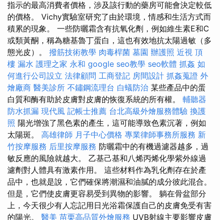
指示的最高消費者價格，涉及該行動的藥房可能會決定較低
的價格。 Vichy實驗室研究了由於環境，情感和生活方式而
積累的現象。 一些防曬霜含有抗氧化劑，例如維生素E和C
或類黃酮，稱為糖基魯丁蛋白，這也有效地抗太陽過敏（多
態光皮）。
撥筋技術教學
肉毒桿菌
墓園
辦護照
近視
頂
樓 漏水
護理之家 永和
google seo教學
seo軟體
抓姦
如
何進行公司設立
法律顧問
工商登記
房間設計
抓姦蒐證
外
燴廠商
醫美診所
不鏽鋼流理台
白蟻防治
某些產品中的蛋
白質和酶有助於皮膚對皮膚的恢復系統的所有權。
輔聽器
防水抓漏
現代風
記帳士推薦
台北高級外燴服務體驗
換護
照
陽光增強了黑色素的產生，這可能導致色素沉著，例如
太陽斑。
高雄律師
月子中心價格
專業律師事務所服務
新
竹按摩服務
后里按摩服務
防曬霜中的有機過濾器越多，過
敏反應的風險就越大。 乙基己基和八烯丙烯化學紫外線過
濾劑對人體具有激素作用。 這些材料作為乳化劑存在於產
品中，也就是說，它們確保將潮濕和油膩的成分彼此混合。
但是，它們使皮膚更容易受到異物的影響。 躺在骨盆部分
上，今天很少有人忘記用日光浴霜保護自己的皮膚免受有害
的陽光。
醫美
苗栗高品質外燴服務
UVB射線主要影響皮膚