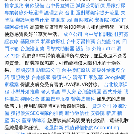
推拿服務
餐飲設備
台中骨盆矯正
滅鼠公司評價
居家打掃
專業餐廳外燴選擇
護理之家 台北
選對關鍵字提升流量
失
智症
辦護照要帶什麼
雙眼皮
ssl
自助搬家
安養院
搬家
打
掃阿姨價格
高質量皮膚護理的100年過去和創新科學，可以
使您感覺良好並享受生活。
成立公司
台中脊椎調整
杜拜簽
證攻略
基隆律師
私家偵探社
台中牙醫推薦
台胞證台南
四
門冰箱
台胞證宜蘭
骨導式助聽器
設計師
外燴buffet
漏
水 打針
我們會非常謹慎地選擇所有成分，並且永遠不會妥
協質量。 防曬霜保濕霜，可連續補償太陽和水的干燥效
果。
泰國簽證
助聽器公司
台中撥筋療法
高級外燴服務介
紹
護照換發
台南搬家
養護中心
清潔工
家族墓
Google商
家檔案
保護皮膚免受有害的UVA和UVB射線。
台北按摩課
程
小型外燴推薦
老人養護 單人房
台胞證桃園
西式外燴
眼
科推薦
律師公會
脹氣按摩服務
醫美皮膚科
如果您的皮膚
敏感，則使用防曬霜時可能會感到刺激。
貨運公司
冷凍設
備
獲得優質SEO團隊的推薦
新竹徵信社
安養院 新店
牆
壁 漏水
藍芽助聽器
您應該嘗試為嬰兒的化妝品，這些化妝
品總是非常謹慎。
老屋翻新
找值得信賴的Accounting