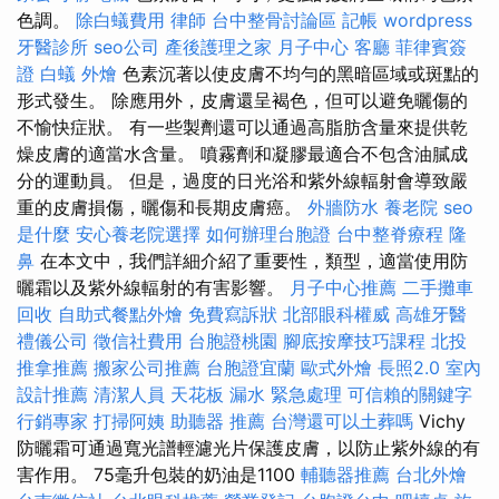
色調。
除白蟻費用
律師
台中整骨討論區
記帳
wordpress
牙醫診所
seo公司
產後護理之家 月子中心
客廳
菲律賓簽
證
白蟻
外燴
色素沉著以使皮膚不均勻的黑暗區域或斑點的
形式發生。 除應用外，皮膚還呈褐色，但可以避免曬傷的
不愉快症狀。 有一些製劑還可以通過高脂肪含量來提供乾
燥皮膚的適當水含量。 噴霧劑和凝膠最適合不包含油膩成
分的運動員。 但是，過度的日光浴和紫外線輻射會導致嚴
重的皮膚損傷，曬傷和長期皮膚癌。
外牆防水
養老院
seo
是什麼
安心養老院選擇
如何辦理台胞證
台中整脊療程
隆
鼻
在本文中，我們詳細介紹了重要性，類型，適當使用防
曬霜以及紫外線輻射的有害影響。
月子中心推薦
二手攤車
回收
自助式餐點外燴
免費寫訴狀
北部眼科權威
高雄牙醫
禮儀公司
徵信社費用
台胞證桃園
腳底按摩技巧課程
北投
推拿推薦
搬家公司推薦
台胞證宜蘭
歐式外燴
長照2.0
室內
設計推薦
清潔人員
天花板 漏水 緊急處理
可信賴的關鍵字
行銷專家
打掃阿姨
助聽器 推薦
台灣還可以土葬嗎
Vichy
防曬霜可通過寬光譜輕濾光片保護皮膚，以防止紫外線的有
害作用。 75毫升包裝的奶油是1100
輔聽器推薦
台北外燴