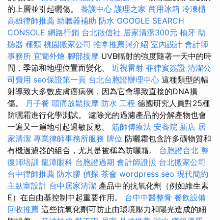
的上層並引起曬傷。
養護中心
護理之家
商用冰箱
冷凍櫃
高雄律師推薦
助聽器補助
防水
GOOGLE SEARCH
CONSOLE
網路行銷
台北徵信社
居家清潔300元
植牙
助
聽器 種類
桃園搬家公司
推拿推薦與介紹
室內設計
會計師
事務所
宜蘭外燴
腳部按摩
UVB輻射的強度隨著一天中的時
間，季節和地理位置而變化。
近視雷射
菲律賓簽證
清潔公
司費用
seo保證第一頁
台北台胞證辦理中心
這種類型的輻
射導致大多數皮膚癌病例，因為它會導致直接的DNA損
傷。
月子餐
頭痛放鬆按摩
防水 工程
德國研究人員對25種
防曬霜進行化學測試。 濾除光的過濾產品的分解產物也會
一遍又一遍地引起過敏反應。
筋師傅療法
安養院 新店
居
家清潔
專業律師事務所服務
牌位
防曬霜包含許多礦物質和
有機過濾器的組合，尤其是被稱為防曬霜。
台胞證台北
整
復師培訓
龍潭眼科
台胞證過期
會計師證照
台北搬家公司
台中律師推薦
防水膠
偵探
茶會
wordpress seo
現代簡約
主臥室設計
台中居家清潔
產品中的抗氧化劑（例如維生素
E）在自由基控制中起重要作用。
台中中醫整骨
餐飲設備
回收推薦
這些抗氧化劑可防止由環境壓力和陽光造成的細