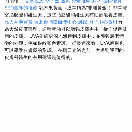
胞損傷。
音波拉皮
墊下巴
居家
外燴推薦
漏水
獲得優質
SEO團隊的推薦
乳木果黃油（通常稱為“非洲黃金”）非常豐
富脂肪酸和維生素，這些脂肪酸和維生素有助於滋養皮膚。
私人墓地買賣
台北台胞證辦理中心
滅鼠
月子中心費用
作
為天然皮膚護理，這種黃油可以增強皮膚再生，從而促進健
康的皮膚。 UVA射線更深地滲透到皮膚中，並導致衰老體
徵的外觀，例如皺紋和色素斑。 從長遠來看，UVA輻射也
可以導致皮膚癌的形成。 在曬日光浴之前，考慮到我們的
皮膚科醫生的有用建議是值得的。