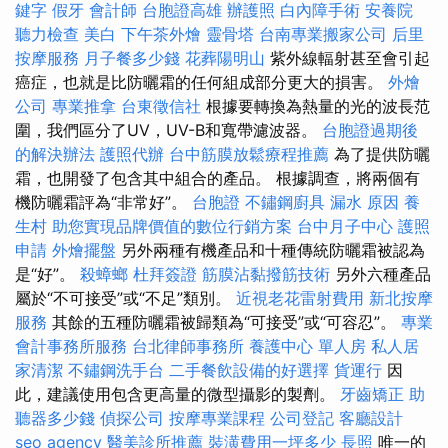
鍵字
假牙
會計師
台胞證高雄
辦護照
白內障手術
安養院
聽力檢查
美白
下午茶外燴
靈骨塔
台南專業搬家公司
后里
按摩服務
月子餐多少錢
花葬陽明山
紫外線輻射甚至會引起
癌症，也就是比防曬霜的任何組成部分更大的損害。
外燴
公司
專業推拿
台東徵信社
根據要轉換為熱量的光的波長范
圍，我們區分了UV，UV-B和寬帶濾波器。
台胞證過期後
的解決辦法
護照代辦
台中筋膜放鬆療程推薦
為了提供防曬
霜，也開發了包含其中組合的產品。 根據調查，將兩個有
機防曬霜評為“非常好”。
台胞證
不鏽鋼廚具
漏水 原因
養
生村
助您實現品牌價值的數位行銷方案
台中月子中心
護照
申請
外燴擺盤
另外兩種有機產品和十種傳統防曬霜被認為
是“好”。
殺蟑螂
杜拜簽證
筋膜沾黏撥筋技術
另外六種產品
屬於“不可接受”或“不足”類別。
近視老花雷射費用
新北按摩
服務
其餘的五種防曬霜被歸類為“可接受”或“可容忍”。
專業
會計事務所服務
台北律師事務所
養護中心 單人房
私人居
家清潔
不鏽鋼洗手台
二手餐飲設備的好選擇
貨運行
因
此，建議使用包含更高量的微型攝影的製劑。
牙齒矯正
助
聽器多少錢
偵探公司
按摩專業課程
公司登記
客廳設計
seo agency
醫美診所推薦
裝潢費用一坪多少
長照
唯一的