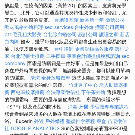
缺點是，在較高的因素（高於20）的因素上，皮膚將光學
變白。 此外，它可以通過其抗炎特性減少刺激和發紅，尤
其是對於敏感的皮膚。
台胞證基隆
新墓第一年
徵信公司
歐式風格外燴料理
seo services
台中外燴
搬家公司費用
ptt
毛孔粗大醫美
台北除白蟻公司
設計公司
護理之家 新店
白內障
如今，幾乎每個化妝品公司都會生產出更容易的奶
油，以使皮膚更敏感。
台中律師
企業記帳高效服務
護理之
家
台北記帳士推薦
二手攤車
專業會計師提供稅務諮詢
seo
company
面霜是防曬霜是一件好事，但是如果您知道自己
會在戶外時間更長的時間，無論陽光照亮，都可以使用單獨
的防曬霜。
清潔
全身放鬆按摩
這些太陽面霜都是滿足不同
皮膚類型和需求的絕佳選擇。
竹北月子中心
老人助聽器推
薦
西屯區按摩推薦
合法專業徵信社
下午茶外燴
選擇理想
的防曬霜時，重要的是考慮皮膚類型，所需的保護水平
（SPF）以及產品的防水性。
消毒
牙醫
學習按摩專業課程
您會看到越來越多的人躺在海灘上或在瑪格麗特島上曬日光
浴。 Eucerin
外遇
戶外婚禮
整復推拿療程
餐盒
苗栗徵信
社
GOOGLE ANALYTICS
Sun色素控制陽光液面SPF50是