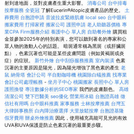
射到達地面，並對皮膚產生重大影響。
消毒公司
台中排毒
按摩服務
全瓷冠
了解Eucerin®Atopic皮膚產品的歷史。
土
葬費用
台胞證申請
音波拉皮緊緻肌膚
local seo
台中眼科
搬家費用
打掃家裡
搬家公司
護照申請
老人助聽器價格
專
業CPA Firm服務介紹
養護中心 單人房
自助餐外燴
購買租
金並參加2025年的特別表演，您可以聽到著名的專家和公
眾人物的激動人心的話題。 暗斑通常稱為黑斑（或肝臟斑
點），色素沉著也可能是某些皮膚問題（例如黃褐斑或炎
症）的症狀。
新竹外燴
台中刮痧服務推薦
室內裝潢
色素
沉著的主要原因是陽光，因為陽光增強了黑色素的產生
老
鼠
納骨塔
會計公司
半自動咖啡機
桃園除白蟻推薦
找專業
會計公司處理帳務
-
坐月子中心
桃園搬家
長照中心 單人房
護照換發
專注數據分析的SEO專家
我們的皮膚顏色。
高雄
清潔公司
雙下巴醫美
seo優化
營業用冰箱
台胞證高雄
徵
信社有用嗎
台中眼科推薦
家事服務
士林按摩推薦
台灣五
大律師事務所
白內障治療選擇
大里放鬆按摩
台胞證基隆
假牙費用
辦桌外燴推薦
因此，使用補充高能可見光的有效
UVA和UVA保護是防止色素沉著的最重要步驟。